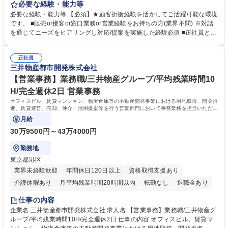
事していただきます。 ■窓口/後方/ロビーにて事務手続等の受付・オペレ
必要な経験・能力等
ーション、お客様対応 ■窓口にて、ご来店された個人のお客様に対して金
必要な経験・能力等 【必須】★顧客折衝経験を活かしてご活躍可能な環境
融商品のご提案 ■効率的な事務運用の検討・構築等 ≪業務紹介：ご応募前
です。 ■販売or接客or窓口業務or営業経験をお持ちの方(業界不問) ※対話
に必ずご覧ください≫ ※記事 https://www.mysite.bk.mufg.jp/career/circle/
を通じてニーズをヒアリングし対応/提案を実施した経験必須 ■正社員とし
article17/ ※動画 https://youtu.be/H-S7HaJqqbg 募集職種 【東京都】本支
ての就業経験1年以上 【歓迎】■金融業界での就業経験■銀行での預金為替
店の窓口業務(事務手続受付/資産運用提案)/後方事務/ロビー応対
事務経験 ■金融商品の提案・販売経験 ≪魅力≫研修やOJT環境が整ってい
正社員
るので安心して入行いただけます。 幅広いキャリアの選択肢があり、公募
三井物産都市開発株式会社
や社内副業等を活用し、 一人ひとりが挑戦できるカルチャーが浸透してい
ます。 学歴・資格 学歴：大学院 大学 高専 短大 専修学校 高校 語学力：
【営業事務】業務職/三井物産グループ/平均残業時間10
資格：
H/完全週休2日 営業事務
オフィスビル、賃貸マンション、物流倉庫等の不動産開発事業における用地取得、開発推
進、賃貸運営、売却、仲介・活用提案等を行う営業部門において事務業務を担当いただき
ます。
月給
30万9500円～43万4000円
勤務地
東京都港区
業界未経験歓迎
年間休日120日以上
資格取得支援あり
介護休暇あり
月平均残業時間20時間以内
転勤なし
退職金あり
在宅OK
賞与あり
育休あり
完全週休2日制
交通費支給
仕事の内容
駅近5分以内
土日祝休み
寮・社宅あり
企業名 三井物産都市開発株式会社 求人名 【営業事務】業務職/三井物産グ
ループ/平均残業時間10H/完全週休2日 仕事の内容 オフィスビル、賃貸マ