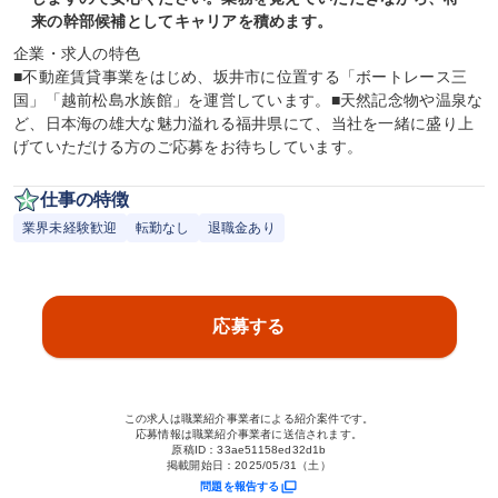
来の幹部候補としてキャリアを積めます。
企業・求人の特色

■不動産賃貸事業をはじめ、坂井市に位置する「ボートレース三
国」「越前松島水族館」を運営しています。■天然記念物や温泉な
ど、日本海の雄大な魅力溢れる福井県にて、当社を一緒に盛り上
げていただける方のご応募をお待ちしています。
仕事の特徴
業界未経験歓迎
転勤なし
退職金あり
応募する
この求人は職業紹介事業者による紹介案件です。
応募情報は職業紹介事業者に送信されます。
原稿ID：
33ae51158ed32d1b
掲載開始日：
2025/05/31（土）
問題を報告する