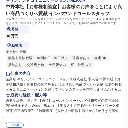
キリンアンドコミュニケーションズ株式会社
待され。組織を支えるスペシャリストとして、チームに貢献し、結果的に
社員から頼られる存在になることができます。平均19:30の退勤以降の業
中野本社【お客様相談室】お客様のお声をもとにより良
務の持ち帰りも禁止されており、メリハリのある働き方となります。 学
い商品づくりへ貢献 インバウンドコールスタッフ
歴・資格 学歴：大学院 大学 高専 短大 語学力： 資格：
≪★コミュニケーションを通してキリンのファンを増やしませんか？★≫ お客様のお声
をより良い商品づくりに活かしていく上で、窓口となるお客様相談室でのお仕事です。
月給
30万円
勤務地
東京都中野区
業界未経験歓迎
年間休日120日以上
退職金あり
在宅OK
賞与あり
交通費支給
土日祝休み
寮・社宅あり
仕事の内容
企業名 キリンアンドコミュニケーションズ株式会社 求人名 中野本社【お
客様相談室】お客様のお声をもとにより良い商品づくりへ貢献 仕事の内容
≪★コミュニケーションを通してキリンのファンを増やしませんか？★≫
お客様のお声をより良い商品づくりに活かしていく上で、窓口となるお客
必要な経験・能力等
様相談室でのお仕事です。 日々お客様からいただくキリングループへのご
必要な経験・能力等 【必須】コールセンターやお客様相談室の業務経験、
意見を、企業活動に活かしています。お客様からの声に迅速かつ誠意をも
PCが使える方（Word・Excel）【働き方】在宅勤務・リモートワーク相
って対応、情報提供するとともにグループ内活動に反映しています。 【具
談可/月平均残業7～8時間程度 【入社後の研修】着任から1か月は電話対応
体的には】電話応対、メール、お手紙対応、ご指摘品調査報告書作成、有
のOJTを中心に実施し、電話対応に慣れた段階でメール・手紙のOJTを実
人チャットボット対応など。 【1日の対応件数】■電話：月間一人当たり
施する予定です。独り立ち以降もしっかりフォローする体制を整えていま
平均100件前後■メール・手紙：同上40件前後 募集職種 中野本社【お客様
正社員
すのでご安心ください。 【当社について】キリングループの広報機能を担