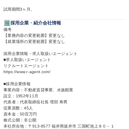
試用期間3ヶ月。
採用企業・紹介会社情報
備考

【業務内容の変更範囲】変更なし

【就業場所の変更範囲】変更なし

採用企業情報・求人取扱いエージェント

■求人取扱いエージェント

リクルートエージェント

https://www.r-agent.com/

■採用企業情報

事業内容：不動産賃貸事業、水族館業

設立：1952年11月

代表者：代表取締役社長 増田 寿男

従業員数：45人

資本金：50百万円

株式公開：非公開

本社所在地：〒913-8577 福井県坂井市 三国町池上８０－１
