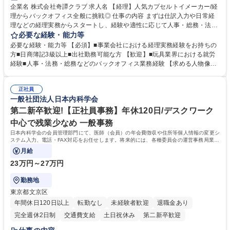
企業名 株式会社奇譚クラブ 求人名 【経理】人気カプセルトイメーカー/経
理からバックオフィス全般に挑戦◎ 仕事の内容 まずは仕訳入力や日常経
理などの経理実務からスタートし、経験や適性に応じて人事・総務・法務
など管理部門全般の業務にも携わっていただきます。少数精鋭の組織のた
必要な経験・能力等
め、管理部門責任者のもとで幅広い実務経験を 積みながら、バックオフィ
必要な経験・能力等 【必須】■事業会社における経理実務経験をお持ちの
ス全般の知識・経験を身につけられるポジションです。 【業務詳細】 ■会
方■日商簿記3級以上■出社勤務可能な方 【歓迎】■玩具業界における就労
計ソフト（弥生会計）への仕訳入力■請求書の処理、経費精算 ■売掛金・
経験■人事・法務・総務などのバックオフィス業務経験 【求める人物像】
買掛金管理■入出金管理および支払業務 ※まずは経理業務を中心にお任せ
・状況に応じて柔軟に対応できる方 ・好奇心旺盛で、自身の業務領域を広
し、ご経験や習熟度に応じて人事・総務・法務などバックオフィス業務全
げていきたい方 ・既存のやり方にとらわれず、自ら考えて行動できる方
般へ携わっていただく予定です。 募集職種 【経理】人気カプセルトイメ
正社員
・周囲の状況を見ながら、先回りして業務に取り組める方 ・少人数組織な
一般社団法人日本内科学会
ーカー/経理からバックオフィス全般に挑戦◎
らではの変化を前向きに楽しめる方 学歴・資格 学歴：大学院 大学 高専 短
大 専修学校 高校 語学力： 資格：日商簿記検定3級 日商簿記検定2級
第二新卒歓迎!【正社員事務】年休120日/デスクワーク
中心で残業少なめ 一般事務
日本内科学会の会員管理部門にて、医師（会員）の年会費徴収や住所等個人情報の変更シ
ステム入力、電話・FAX対応をお任せします。将来的には、各種委員会の運営事務局業務
などにも幅広く携わっていただきます。
月給
23万円～27万円
勤務地
東京都文京区
年間休日120日以上
転勤なし
未経験者歓迎
退職金あり
完全週休2日制
交通費支給
土日祝休み
第二新卒歓迎