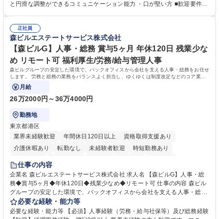
怠管理 ・官公庁への各種提出 ・法定の会議運営（評議員会、理事会） ・
と円滑な調整ができるコミュニケーション能力 ・口が堅い方 ■歓迎要件
コンプライアンス ・内部規程やルールの管理、整備、文書管理 ・契約関
・採用業務経験 ・英語に抵抗がない方 ・営業経験 学歴・資格 学歴：大学
連 ・衛生管理 ・防災関連・公的助成金の管理・オフィス、ファシリティ
院 大学 高専 短大 専修学校 高校 語学力： 資格：
管理 ・福利厚生関連 ・職員からの問合せ、相談対応 ・その他日常の総務
正社員
森ビルエステートサービス株式会社
業務全般 募集職種 【東京／文京区】公益財団法人の総務人事業務／年間
休日125日
【森ビルG】人事・総務 賞与5ヶ月 年休120日 残業少な
め リモート可 福利厚生/労務/給与管理人事
森ビルグループの安定した環境で、バックオフィスから会社を支える人事・総務をお任せ
します。 労務と総務の業務をバランスよく担当し、ゆくゆくは制度改定などのコア業務
にも挑戦できる、やりがいある環境です。
月給
26万2000円～36万4000円
勤務地
東京都港区
業界未経験歓迎
年間休日120日以上
資格取得支援あり
介護休暇あり
転勤なし
未経験者歓迎
時短勤務あり
経験者歓迎
退職金あり
在宅OK
賞与あり
育休あり
仕事の内容
完全週休2日制
交通費支給
長期歓迎
駅近5分以内
土日祝休み
企業名 森ビルエステートサービス株式会社 求人名 【森ビルG】人事・総
務◆賞与5ヶ月◆年休120日◆残業少なめ◆リモート可 仕事の内容 森ビル
グループの安定した環境で、バックオフィスから会社を支える人事・総務
をお任せします。 労務と総務の業務をバランスよく担当し、ゆくゆくは制
必要な経験・能力等
度改定などのコア業務にも挑戦できる、やりがいある環境です。 ■勤怠管
必要な経験・能力等 【必須】人事経験（労務・給与社保等）及び総務経験
理、給与計算、社会保険手続き、年末調整等の労務管理全般 ■入退社手続