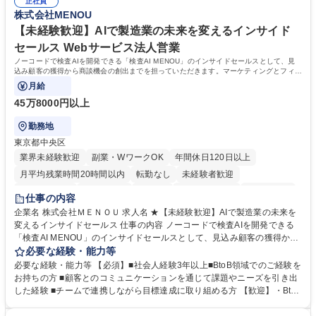
幅広く経験を積みたい意欲がある方に最適な環境です。 募集職種 【総
正社員
のご経験 ■労務管理（給与計算・社会保険手続き・勤怠管理など）の経験
株式会社MENOU
務・人事】未経験歓迎/日立グループ/組織運営を支えるゼネラリストを目
■衛生管理者の資格をお持ちの方 学歴・資格 学歴：大学院 大学 高専 短大
指す
専修学校 高校 語学力： 資格：
【未経験歓迎】AIで製造業の未来を変えるインサイド
セールス Webサービス法人営業
ノーコードで検査AIを開発できる「検査AI MENOU」のインサイドセールスとして、見
込み顧客の獲得から商談機会の創出までを担っていただきます。マーケティングとフィー
ルドセールスをつなぐ役割として、
月給
45万8000円以上
勤務地
東京都中央区
業界未経験歓迎
副業・WワークOK
年間休日120日以上
月平均残業時間20時間以内
転勤なし
未経験者歓迎
時短勤務あり
経験者歓迎
在宅OK
完全週休2日制
交通費支給
仕事の内容
駅近5分以内
土日祝休み
服装自由
企業名 株式会社ＭＥＮＯＵ 求人名 ★【未経験歓迎】AIで製造業の未来を
変えるインサイドセールス 仕事の内容 ノーコードで検査AIを開発できる
「検査AI MENOU」のインサイドセールスとして、見込み顧客の獲得から
商談機会の創出までを担っていただきます。マーケティングとフィールド
必要な経験・能力等
セールスをつなぐ役割として、 適切なタイミングで顧客とコミュニケーシ
必要な経験・能力等 【必須】■社会人経験3年以上■BtoB領域でのご経験を
ョンを取りながら、受注につながる商談機会の最大化を目指します。 【具
お持ちの方 ■顧客とのコミュニケーションを通じて課題やニーズを引き出
体的な仕事内容】 リードへの電話・メールによるアプローチ/リードナー
した経験 ■チームで連携しながら目標達成に取り組める方 【歓迎】・BtoB
チャリングおよび商談創出/CRMを活用した顧客情報の管理・分析/マーケ
SaaS企業での営業またはインサイドセールス経験 ・製造業向けの営業経
ティング施策と連携したフォローアップ/商談化率向上に向けた改善提案・