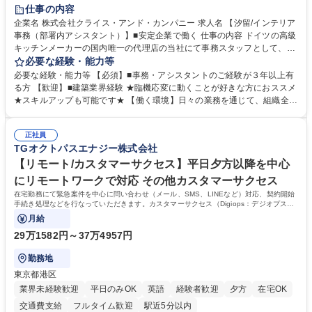
育休あり
完全週休2日制
インセンティブあり
交通費支給
仕事の内容
駅近5分以内
土日祝休み
企業名 株式会社クライス・アンド・カンパニー 求人名 【汐留/インテリア
事務（部署内アシスタント）】■安定企業で働く 仕事の内容 ドイツの高級
キッチンメーカーの国内唯一の代理店の当社にて事務スタッフとして、部
署内の事務業務全般をお任せいたします。 裁量を持って働いていただける
必要な経験・能力等
ため、スキルアップも可能です。 【部署内の事務業務全般】 ■サンプルの
必要な経験・能力等 【必須】■事務・アシスタントのご経験が３年以上有
仕分け・整理 ■電話応対 ■書類作成（会議資料、お客様宛請求書、支払書
る方 【歓迎】■建築業界経験 ★臨機応変に動くことが好きな方におススメ
類を取りまとめて経理へ提出等） ■ショールームアテンド・運営・予約業
★スキルアップも可能です★ 【働く環境】日々の業務を通じて、組織全体
務 ■広報・PR業務のアシスタント（SNS投稿補助、資料作成など） ■納品
のサポートを行い、成果を実感できる仕事です。また、コミュニケーショ
時の取扱説明書作成・送付（キッチン、機器等の商品） 募集職種 【汐留/
ンスキルや問題解決能力が磨かれ、キャリアアップのチャンスも豊富。チ
インテリア事務（部署内アシスタント）】■安定企業で働く
正社員
ームとの協力や新しいアイデアを活かす場もあり、やりがいを感じながら
TGオクトパスエナジー株式会社
働けます。 【歓迎】 ■インテリアの業界のご経験が有る方■PCの作業に慣
れている方 学歴・資格 学歴：大学院 大学 高専 短大 専修学校 語学力： 資
【リモート/カスタマーサクセス】平日夕方以降を中心
格：
にリモートワークで対応 その他カスタマーサクセス
在宅勤務にて緊急案件を中心に問い合わせ（メール、SMS、LINEなど）対応、契約開始
手続き処理などを行なっていただきます。カスタマーサクセス（Digiops：デジオプス）
と運用構築の業務となります。
月給
29万1582円～37万4957円
勤務地
東京都港区
業界未経験歓迎
平日のみOK
英語
経験者歓迎
夕方
在宅OK
交通費支給
フルタイム歓迎
駅近5分以内