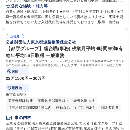
ンション、物流倉庫等の不動産開発事業における用地取得、開発推進、賃
貸運営、売却、仲介・活用提案等を行う営業部門において事務業務を担当
必要な経験・能力等
いただきます。 【詳細】・契約書管理、契約書製本、捺印対応、ファイリ
必要な経験・能力等 【必須条件】■学歴：4年制大学卒業以上【歓迎】■宅
ング、登記簿取得、調書取得・支払業務（各種費用支払、支払管理、請
建士資格保有者※応募に際し必須としている資格はありません。宅建士資
求・支払データ登録、取引先マスター申請対応）・予算作成及び予実管
格をお持ちでない方は入社後に取得を推奨しております（取得・維持費用
理・各種稟議書、報告書作成業務・各種台帳管理、交際費・会議費支払報
の一部補助あり） 【求める人物像】 ・向学心豊かで、主体的に行動でき
告書作成及び月次管理・部内総務庶務全般 など※※配属先によっては上記
る方。 ・社内外の多様な関係者と協調して業務を進められるコミュニケー
の他に担当頂く業務が発生する場合があります。 募集職種 【営業事務】
正社員
ション力がある方。 ・チャレンジを厭わず、粘り強く業務に取り組める
公益財団法人東京都道路整備保全公社
業務職/三井物産グループ/平均残業時間10H/完全週休2日
方。多様な関係者と謙虚に信頼関係を構築でき、期限を意識したスケジュ
ール管理が出来る方。※将来的に他部署（営業部門、コーポレート部門）
【都庁グループ】総合職(事務) 残業月平均9時間未満/有
へのジョブローテーションの可能性があります。 学歴・資格 学歴：大学
給年平均16日取得 一般事務
院 大学 語学力： 資格：宅地建物取引士
当社の総合職として、ジョブローテーションによる人事経理部門や収益事業等のフロント
部門の部署等幅広い部署での業務をお任せいたします。研修制度やキャリア支援が充実し
ております！ ※下記業務詳細
月給
22万1500円～30万円
勤務地
東京都新宿区
業界未経験歓迎
年間休日120日以上
介護休暇あり
月平均残業時間20時間以内
転勤なし
住宅手当あり
経験者歓迎
研修あり
退職金あり
賞与あり
完全週休2日制
交通費支給
仕事の内容
駅近5分以内
資格取得手当あり
食事補助あり
企業名 公益財団法人東京都道路整備保全公社 求人名 【都庁グループ】総
合職（事務）◇残業月平均9時間未満／有給年平均16日取得 仕事の内容 当