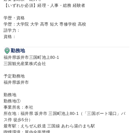
【いずれか必須】経理・人事・総務 経験者

学歴・資格

学歴：大学院 大学 高専 短大 専修学校 高校

語学力：

資格：
勤務地
福井県坂井市三国町池上80-1

三国観光産業株式会社

予定勤務地

福井県坂井市

勤務地

勤務地①

事業所名：本社

所在地：福井県 坂井市 三国町池上80-1（「三国ボート場口」バ
ス停 徒歩5分）

最寄駅：えちぜん鉄道 三国線 あわら湯のまち駅

喫煙環境：屋内全面禁煙
