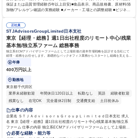
規格書、一括表示、栄養成分、原材料・添加物・アレルゲンの確認 ■メー
保証または品質管理経験(5年以上目安)■食品表示、商品規格書、原材料/添
カーへの修正指示・承認管理 ■国内外工場の監査、製造立会い、改善指導
加物/アレルゲン確認の実務経験 ■メーカー・工場との調整経験 ■ビジネス
■品質基準・審査フロー・管理台帳の構築 ■輸入食品の法規・表示確認 ■ク
で商談ができる日本語力 【歓迎】 ■食品表示検定 中級以上 ■QC検定2級
レーム、品質事故、商品回収時の原因調査、関係先対応、再発防止 ■小売
または3級以上■HACCPに関する研修修了 ■ISO 22000・FSSC 22000・J
企業への品質報告・問い合わせ対応 ■商品開発、物流、営業との連携 ※業
正社員
FS規格の内部監査員研修修了 ■TOEIC700点以上の英語力やビジネス上で
STJAdvisorsGroupLimited日本支社
務内容の変更の範囲：当社業務全般 募集職種 【食品品質保証・品質管
中国語での商談が可能な方 学歴・資格 学歴：大学院 大学 語学力： 資格：
理】基準構築（商品表示・工場監査）/PB商品開発支援
東京【経理・総務】週1日出社程度のリモート中心/残業
基本無/独立系ファーム 総務事務
独立系ECMアドバイザリーファームとして上場前後の資本市場戦略を設計する当社にて
経理・総務をお任せします。基礎的なバックオフィス業務からスタートし組織を支える専
任担当として広く活躍できる環境です。
年俸
400万円以上
勤務地
東京都千代田区
業界未経験歓迎
年間休日120日以上
転勤なし
英語
経験者歓迎
残業なし
在宅OK
完全週休2日制
交通費支給
土日祝休み
仕事の内容
企業名 ＳＴＪＡｄｖｉｓｏｒｓＧｒｏｕｐＬｉｍｉｔｅｄ日本支社 求人
名 東京【経理・総務】週1日出社程度のリモート中心/残業基本無/独立系
ファーム 仕事の内容 独立系ECMアドバイザリーファームとして上場前後
の資本市場戦略を設計する当社にて経理・総務をお任せします。基礎的な
必要な経験・能力等