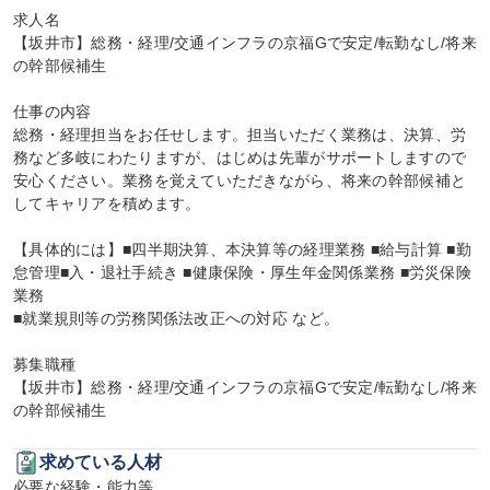
求人名

【坂井市】総務・経理/交通インフラの京福Gで安定/転勤なし/将来
の幹部候補生

仕事の内容

総務・経理担当をお任せします。担当いただく業務は、決算、労
務など多岐にわたりますが、はじめは先輩がサポートしますので
安心ください。業務を覚えていただきながら、将来の幹部候補と
してキャリアを積めます。

【具体的には】■四半期決算、本決算等の経理業務 ■給与計算 ■勤
怠管理■入・退社手続き ■健康保険・厚生年金関係業務 ■労災保険
業務

■就業規則等の労務関係法改正への対応 など。

募集職種

【坂井市】総務・経理/交通インフラの京福Gで安定/転勤なし/将来
の幹部候補生
求めている人材
必要な経験・能力等
