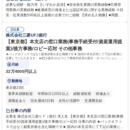
などの上流工程から関与していただきます。 【主な業務内容】■安全衛生
必要な経験・能力等 【いずれか必須】■安全衛生業務の実務経験■労務管
業務（ストレスチェック、健康診断の運用、産業医との連携 など）■健康
理業務の実務経験 ■健康経営の推進または認証申請に関する業務経験 ※目
経営認証取得に向けた企画・推進■労務管理（労働時間の分析、労働環境
安：従業員数500名以上規模の企業でのご経験 【求める人物像】■周囲
の改善）■規程改定、制度設計、業務改善の推進■労働基準監督署対応、団
（社員・経営層）と円滑にコミュニケーションを図れる方■労務課題に対
体交渉対応 など 【採用背景】現在組織変革期の為、労務領域から組織力
し、迅速かつ的確に対応できる問題解決力をお持ちの方■チームおよび他
を底上げすべく、ともにご活躍いただける方の増員募集となります。 募集
正社員
部門と連携しながら業務を推進できる方■Excelや労務管理システムの実務
株式会社三菱UFJ銀行
職種 【人事・労務担当】安全衛生・健康経営推進・労務管理/創業80年老
使用経験をお持ちの方 学歴・資格 学歴：大学院 大学 高専 短大 専修学校
舗メーカー
高校 語学力： 資格：
【東京都】本支店の窓口業務(事務手続受付/資産運用提
案)/後方事務/ロビー応対 その他事務
★バックオフィスではなく顧客折衝を含む職種です★ 国内の本支店等にて下記の業務に
従事していただきます。 ■窓口/後方/ロビーにて事務手続等の受付・オペレーション、お
客様対応
月給
32万4000円以上
勤務地
東京都23区
業界未経験歓迎
年間休日120日以上
経験者歓迎
研修あり
退職金あり
完全週休2日制
女性が活躍中
交通費支給
土日祝休み
仕事の内容
企業名 株式会社三菱ＵＦＪ銀行 求人名 【東京都】本支店の窓口業務(事務
手続受付/資産運用提案)/後方事務/ロビー応対 仕事の内容 ★バックオフィ
スではなく顧客折衝を含む職種です★ 国内の本支店等にて下記の業務に従