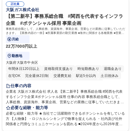
験 ・オフライン・オンラインセミナー登壇経験 ・マーケティング施策の
実行/フィールドセールスへの案件連携 募集職種 ★【未経験歓迎】AIで製
正社員
企画・実行経験 ・CRM・リードナーチャリングに関する知見 ・データを
大阪ガス株式会社
造業の未来を変えるインサイドセールス
もとに営業プロセスを改善した経験 学歴・資格 学歴：大学院 大学 高専 短
大 専修学校 高校 語学力： 資格：
【第二新卒】事務系総合職 #関西を代表するインフラ
企業 #ポテンシャル採用 事業企画
事務系総合職として、人事総務、資源海外、事業企画、営業などの業務に従事していただ
きます。 【業務内容の一例】■所属事業部の勤労業務 ■海外に関係する各種業務 ■営業部
門の企画スタッフ、ルート営業
月給
22万7000円以上
勤務地
大阪府大阪市中央区
年間休日120日以上
資格取得支援あり
時短勤務あり
退職金あり
在宅OK
完全週休2日制
交通費支給
駅近5分以内
土日祝休み
服装自由
第二新卒歓迎
寮・社宅あり
食事補助あり
仕事の内容
企業名 大阪ガス株式会社 求人名 【第二新卒】事務系総合職 #関西を代表
するインフラ企業 #ポテンシャル採用 仕事の内容 事務系総合職として、
人事総務、資源海外、事業企画、営業などの業務に従事していただきま
す。 【業務内容の一例】■所属事業部の勤労業務 ■海外に関係する各種業
必要な経験・能力等
務 ■営業部門の企画スタッフ、ルート営業 【キャリアパス】入社後の配属
必要な経験・能力等 ★当社でご活躍期待できるポテンシャルを有している
ポジションで一定期間ご活躍頂いた後、本人の適性及び将来のキャリアを
方 【人物像】・ロジカルシンキングで物事を捉えられる ・社内及び社外
鑑みてジョブローテーションを行います。 【育成】OJTでの現場育成や研
関係者と円滑なコミュニケーションを図れる ■2024年度から2026年度ま
修カリキュラムを通じて、Daigasグループの業務で必要となる知識につい
での3ヵ年を対象とする「Daigasグループ中期経営計画2026」を策定しま