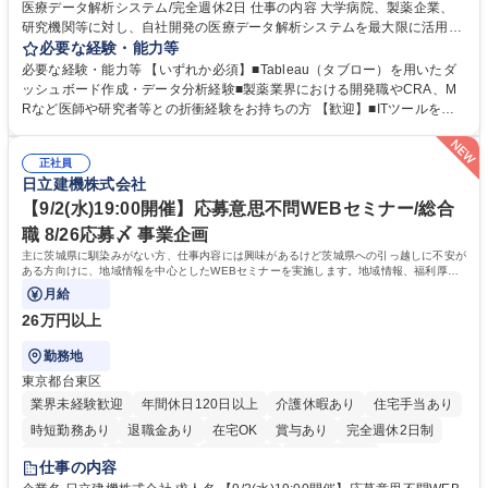
医療データ解析システム/完全週休2日 仕事の内容 大学病院、製薬企業、
研究機関等に対し、自社開発の医療データ解析システムを最大限に活用
し、研究成果を最大化していただくための導入後サポートや解析コンサル
必要な経験・能力等
ティング、活用アドバイス業務等をお任せします。 ■活用コンサルティン
必要な経験・能力等 【いずれか必須】■Tableau（タブロー）を用いたダ
グ：疾患再発率の調査や薬剤効果の可視化等の目的に合わせ、プラットフ
ッシュボード作成・データ分析経験■製薬業界における開発職やCRA、M
ォーム上で可能な解析手法を提案 ■オンボーディング：ツールの操作説明
Rなど医師や研究者等との折衝経験をお持ちの方 【歓迎】■ITツールを用
に加え医療統計やデータ抽出の基礎レクチャー■開発へのフィードバッ
いた顧客サポート経験 【働き方】リモートメインのため、どこからでも参
ク：ユーザー要望を開発部門へ繋ぎ、プロダクトの利便性向上へ貢献。医
画可能です。オンラインツール（ZoomやTeams等）を用いた柔軟なサポ
療現場のDX化を推進するやりがいがあります。【業務内容の変更範囲】
正社員
ート体制を構築しています。 【採用背景】導入先が急増しており、専任の
日立建機株式会社
当社の指定する業務 募集職種 【カスタマーサクセス】リモートメイン/医
カスタマーサクセス組織を強化するための増員採用です。営業担当からの
療データ解析システム/完全週休2日
丁寧なOJTがあり、医療データ解析の専門知識をキャッチアップできる環
【9/2(水)19:00開催】応募意思不問WEBセミナー/総合
境です。社会貢献性の高い分野で専門性を磨きたい方を歓迎します。 学
職 8/26応募〆 事業企画
歴・資格 学歴：大学院 大学 高専 短大 専修学校 高校 語学力： 資格：
主に茨城県に馴染みがない方、仕事内容には興味があるけど茨城県への引っ越しに不安が
ある方向けに、地域情報を中心としたWEBセミナーを実施します。地域情報、福利厚生
情報等をお伝えします。
月給
26万円以上
勤務地
東京都台東区
業界未経験歓迎
年間休日120日以上
介護休暇あり
住宅手当あり
時短勤務あり
退職金あり
在宅OK
賞与あり
完全週休2日制
交通費支給
駅近5分以内
土日祝休み
食事補助あり
仕事の内容