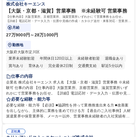
株式会社キーエンス
【大阪・京都・滋賀】営業事務 ※未経験可 営業事務
【仕事内容】大阪営業所、京都営業所、滋賀営業所いずれかにて営業事務をお任せ。
【詳細】電話応対・データ入力・伝票や見積の作成・カタログ送付・来客対応・営業所内
で発生する事務業務や業務改善をお任せ。
月給
27万9000円～28万1000円
勤務地
大阪府大阪市淀川区
業界未経験歓迎
年間休日120日以上
未経験者歓迎
退職金あり
賞与あり
育休あり
完全週休2日制
交通費支給
駅近5分以内
土日祝休み
仕事の内容
企業名 株式会社キーエンス 求人名 【大阪・京都・滋賀】営業事務 ※未経
験可 仕事の内容 【仕事内容】大阪営業所、京都営業所、滋賀営業所いず
れかにて営業事務をお任せ。 【詳細】電話応対・データ入力・伝票や見積
の作成・カタログ送付・来客対応・営業所内で発生する事務業務や業務改
必要な経験・能力等
善をお任せ。 【教育制度】ご入社後、育成担当とペアになりながらOJTに
必要な経験・能力等 【必須】■協調性を持って業務推進出来る方 ■改善案
て業務を覚えていただくことが可能です。業務システムがきちんと構築さ
を出しながら、主体的に業務を進めて行ける方 【過去のご入社事例】人材
れているため、スムーズに仕事に慣れることができる環境です。また、
派遣業界や保育業界等、メーカー以外、営業事務未経験者の入社実績有
「チームで成果を出す文化」があり、良いやり方を積極的に共有しながら
【当社の事務職について】単なる事務ではなく主体性を発揮したサポート
常に改善を目指す風土のため、安心して業務に取り組んでいただけます。
により、キーエンスの付加価値向上に貢献します。ベースの定型業務に加
募集職種 【大阪・京都・滋賀】営業事務 ※未経験可
正社員
えて、お客様や社員の状況に合わせ、能動的なサポート、改善の動きも期