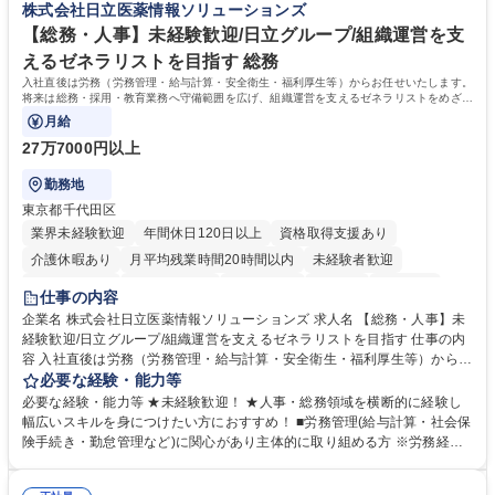
株式会社日立医薬情報ソリューションズ
相談室】お客様のお声をもとにより良い商品づくりへ貢献
う会社として、お客様との出会いを大切にし、磨き上げたホスピタリティ
を込めてコミュニケーションをとりながら広報関連業務を行っておりま
【総務・人事】未経験歓迎/日立グループ/組織運営を支
す。 学歴・資格 学歴：大学院 大学 高専 短大 専修学校 高校 語学力： 資
えるゼネラリストを目指す 総務
格：
入社直後は労務（労務管理・給与計算・安全衛生・福利厚生等）からお任せいたします。
将来は総務・採用・教育業務へ守備範囲を広げ、組織運営を支えるゼネラリストをめざせ
ます。
月給
27万7000円以上
勤務地
東京都千代田区
業界未経験歓迎
年間休日120日以上
資格取得支援あり
介護休暇あり
月平均残業時間20時間以内
未経験者歓迎
住宅手当あり
時短勤務あり
退職金あり
在宅OK
賞与あり
仕事の内容
育休あり
完全週休2日制
交通費支給
土日祝休み
寮・社宅あり
企業名 株式会社日立医薬情報ソリューションズ 求人名 【総務・人事】未
経験歓迎/日立グループ/組織運営を支えるゼネラリストを目指す 仕事の内
容 入社直後は労務（労務管理・給与計算・安全衛生・福利厚生等）からお
任せいたします。将来は総務・採用・教育業務へ守備範囲を広げ、組織運
必要な経験・能力等
営を支えるゼネラリストをめざせます。 ・初期業務：労働時間管理、給与
必要な経験・能力等 ★未経験歓迎！ ★人事・総務領域を横断的に経験し
計算、社会保険対応、福利厚生管理、安全衛生、健康経営推進等をお任せ
幅広いスキルを身につけたい方におすすめ！ ■労務管理(給与計算・社会保
します。ご経験に応じて、休職者管理など、幅広く経験を積んでいただき
険手続き・勤怠管理など)に関心があり主体的に取り組める方 ※労務経験
ます。 ・将来的な広がり：総務・採用・教育・税務対応・経営企画等。
者は早期にご活躍いただけます。 ■チームで仕事を推進できる方■将来は
★メンバーがマンツーマンで丁寧に教えるため、ご経験が浅くても安心！
マネジメント職として活躍したい 【尚可】■人事、労務、採用、教育業務