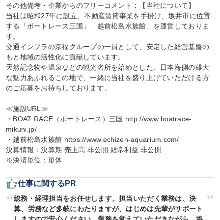
その他備考・企業からのフリーコメント：【当社について】

当社は昭和27年に設立、不動産賃貸事業を手掛け、坂井市に位置
する「ボートレース三国」「越前松島水族館」を運営しておりま
す。

交通インフラの京福グループの一員として、安定した経営基盤の
もと地域の活性化に貢献しています。

天然記念物や温泉などの観光名所を始めとした、日本海側の雄大
な魅力あふれるこの地で、一緒に当社を盛り上げていただける方
のご応募をお待ちしております。

≪施設URL≫

・BOAT RACE（ボートレース）三国 http://www.boatrace-
mikuni.jp/

・越前松島水族館 https://www.echizen-aquarium.com/

決算情報：決算期 売上高 非公開 経常利益 非公開

※決済単位：単体
仕事に関するPR
総務・経理担当をお任せします。担当いただく業務は、決
算、労務など多岐にわたりますが、はじめは先輩がサポート
しますので安心ください。業務を覚えていただきながら、将