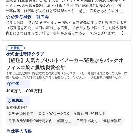
企業名 日立建機株式会社 求人名 【9/2(水)19:00開催】応募意思不問WEB
セミナー/総合職★8/26応募〆 仕事の内容 主に茨城県に馴染みがない方、
仕事内容には興味があるけど茨城県への引っ越しに不安がある方向けに、
地域情報を中心としたWEBセミナーを実施します。地域情報、福利厚生情
必要な経験・能力等
報等をお伝えします。 【セミナー内容】■地域説明、周辺施設情報を中心
必要な経験・能力等 ★本セミナー内容や日立建機に少しでも興味のある方
にお伝えし、住宅相場や実際に社員がどの地域に住んでどのような生活を
（応募意思不問、当日の顔出しも不要） ※参加人数上限に達した際や職務
しているのかについてもお伝えします。日立建機には借上げ部屋制度、住
内容にあてはまらない場合は参加をお断りするケースがございます。 【主
宅手当制度、引っ越し代補助等、手厚い福利厚生もございます。■会社説
な求人】■人事 ■法務 ■新規事業開発 ■情報セキュリティ ■ITサービスマネ
明やポジション概要等についてもお話します。■WEBセミナーですので、
ジメント（ITILフレーム）等 学歴・資格 学歴：大学院 大学 語学力： 資
参加時のお顔出しも不要です。ぜひ、お気軽にエントリーください。 募集
正社員
格：
株式会社奇譚クラブ
職種 【9/2(水)19:00開催】応募意思不問WEBセミナー/総合職★8/26応募
〆
【経理】人気カプセルトイメーカー/経理からバックオ
フィス全般に挑戦 財務会計
まずは仕訳入力や日常経理などの経理実務からスタートし、経験や適性に応じて人事・総
務・法務など管理部門全般の業務にも携わっていただきます。少数精鋭の組織のため、管
理部門責任者のもとで幅広い実務経験を
年俸
400万円～600万円
勤務地
東京都渋谷区
業界未経験歓迎
副業・WワークOK
年間休日120日以上
月平均残業時間20時間以内
転勤なし
住宅手当あり
経験者歓迎
退職金あり
完全週休2日制
交通費支給
土日祝休み
服装自由
仕事の内容