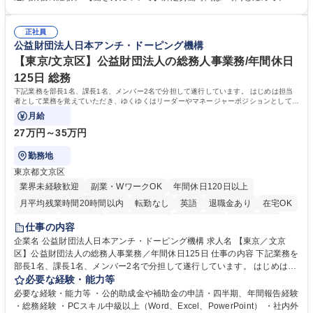
倉入れ調整等 ※ゼネラリストとしてのキャリアアップを目指すことが可能
業も月平均20時間以下です。時差出勤制度や週1日のリモート勤務も相談
です。単に商品を販売するだけでなく原料の仕入れから販売までをトータ
可能で、ワークライフバランスを保ち長期就業しやすい環境です。 【当社
ルプロデュースしているため、商品に関わる全ての業務をサポート頂きま
正社員
の強み】1991年の設立以来、外食産業を中心としたお客様の多様なニー
公益財団法人日本アンチ・ドーピング機構
す。 募集職種 東京都中央区【営業事務・貿易事務】食品商社/残業少なめ/
ズに沿った冷凍水産物等の生産・輸入・販売を一貫して手掛けています。
リモート等相談可
自社工場と海外拠点の強固な連携によるワンストップサービスが最大の強
【東京/文京区】公益財団法人の総務人事業務/年間休日
みです。 学歴・資格 学歴：大学院 大学 語学力：英語 資格：
125日 総務
下記業務を部長1名、課長1名、メンバー2名で分担して遂行しています。 はじめは担当
者として業務を覚えていただき、ゆくゆくはリーダーやマネージャーポジションとして活
躍いただくことを期待しています。
月給
27万円～35万円
勤務地
東京都文京区
業界未経験歓迎
副業・WワークOK
年間休日120日以上
月平均残業時間20時間以内
転勤なし
英語
退職金あり
在宅OK
賞与あり
育休あり
完全週休2日制
交通費支給
土日祝休み
仕事の内容
食事補助あり
企業名 公益財団法人日本アンチ・ドーピング機構 求人名 【東京／文京
区】公益財団法人の総務人事業務／年間休日125日 仕事の内容 下記業務を
部長1名、課長1名、メンバー2名で分担して遂行しています。 はじめは担
当者として業務を覚えていただき、ゆくゆくはリーダーやマネージャーポ
必要な経験・能力等
ジションとして活躍いただくことを期待しています。 【総務・人事グルー
必要な経験・能力等 ・公的助成金や補助金の申請・四半期、年間報告経験
プの業務内容】 ・人事制度関連 ・採用活動 ・教育研修の企画、実行 ・勤
・総務経験 ・PCスキル中級以上（Word、Excel、PowerPoint） ・社内外