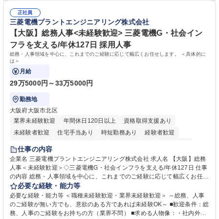
て学んでいただきます。 募集職種 【第二新卒】事務系総合職 #関西を代
した。https://www.osakagas.co.jp/company/press/pr2024/1777576_564
表するインフラ企業 #ポテンシャル採用
正社員
72.html ■エネルギーセキュリティの不安定化や気候変動による自然災害の
三菱電機プラントエンジニアリング株式会社
甚大化など、これまで以上に社会課題解決の重要性が高まっています。
「未来の日常」の創造に向けて持続可能な社会の実現に貢献してまいりま
【大阪】総務人事<未経験歓迎> 三菱電機G・社会イン
す。 学歴・資格 学歴：大学院 大学 語学力： 資格：
フラを支える/年休127日 採用人事
総務・人事領域を中心に、これまでのご経験に応じて幅広くお任せします。 ＜具体的に
は＞
月給
29万5000円～33万5000円
勤務地
大阪府大阪市北区
業界未経験歓迎
年間休日120日以上
資格取得支援あり
未経験者歓迎
住宅手当あり
時短勤務あり
経験者歓迎
退職金あり
在宅OK
賞与あり
完全週休2日制
交通費支給
仕事の内容
駅近5分以内
土日祝休み
服装自由
寮・社宅あり
食事補助あり
企業名 三菱電機プラントエンジニアリング株式会社 求人名 【大阪】総務
人事＜未経験歓迎＞◇三菱電機G・社会インフラを支える/年休127日 仕事
の内容 総務・人事領域を中心に、これまでのご経験に応じて幅広くお任せ
します。 ＜具体的には＞ ・総務/人事労務（給与・社保・勤怠管理など）
必要な経験・能力等
・採用・教育研修 ・福利厚生運用 など ※基本的には事務所勤務ですが、
必要な経験・能力等 ＜職種未経験歓迎・業界未経験歓迎＞ ～総務、人事
採用や教育等の業務内容により、関西圏以外への日帰り・宿泊を伴う国内
のご経験が無い方でも、意欲のある方であれば未経験OK～ ■歓迎条件：総
出張もございます。 ※担当業務を持ちつつ、お互いに助け合いながら、総
務、人事のご経験をお持ちの方（業界不問） ■求める人物像：・社内外の