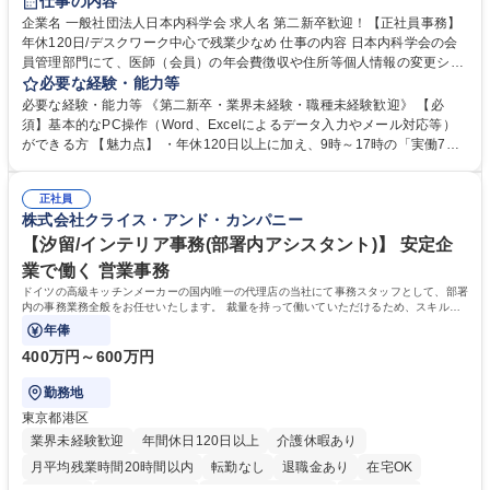
仕事の内容
企業名 一般社団法人日本内科学会 求人名 第二新卒歓迎！【正社員事務】
年休120日/デスクワーク中心で残業少なめ 仕事の内容 日本内科学会の会
員管理部門にて、医師（会員）の年会費徴収や住所等個人情報の変更シス
テム入力、電話・FAX対応をお任せします。将来的には、各種委員会の運
必要な経験・能力等
営事務局業務などにも幅広く携わっていただきます。 【会員管理・データ
必要な経験・能力等 《第二新卒・業界未経験・職種未経験歓迎》 【必
入力業務】 ・医師（会員）の住所変更、個人情報のシステム登録・更新
須】基本的なPC操作（Word、Excelによるデータ入力やメール対応等）
・年会費の徴収管理や入金データの照合確認 【問い合わせ対応】 ・会員
ができる方 【魅力点】 ・年休120日以上に加え、9時～17時の「実働7時
（医師）からの電話、FAX、ネット申請に伴う相談受付 ・複雑な案件のへ
間勤務」で残業も少なくワークライフバランスは抜群です。 【将来的な業
のエスカレーション・連携対応 募集職種 第二新卒歓迎！【正社員事務】
務（各種委員会運営）】 ・学会内における各種委員会のスケジュール調
年休120日/デスクワーク中心で残業少なめ
正社員
整、資料作成、当日の運営サポート 学歴・資格 学歴：大学院 大学 語学
株式会社クライス・アンド・カンパニー
力： 資格：
【汐留/インテリア事務(部署内アシスタント)】 安定企
業で働く 営業事務
ドイツの高級キッチンメーカーの国内唯一の代理店の当社にて事務スタッフとして、部署
内の事務業務全般をお任せいたします。 裁量を持って働いていただけるため、スキルア
ップも可能です。
年俸
400万円～600万円
勤務地
東京都港区
業界未経験歓迎
年間休日120日以上
介護休暇あり
月平均残業時間20時間以内
転勤なし
退職金あり
在宅OK