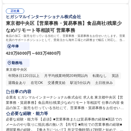
務部という組織として協力しながら進める体制です。 募集職種 【大阪】
関係各部門との調整を率先して行い、業務を円滑に遂行できる協調性やコ
総務人事＜未経験歓迎＞◇三菱電機G・社会インフラを支える/年休127日
ミュニケーション能力を持っている方 ・人事総務領域に興味がありゼネラ
正社員
リスト志向をお持ちの方 学歴・資格 学歴：大学院 大学 語学力： 資格：
ヒガシマルインターナショナル株式会社
東京都中央区【営業事務・貿易事務】食品商社/残業少
なめ/リモート等相談可 営業事務
食品の加工・販売を行っている当社にて、営業事務・貿易事務をお任せいたします。営業
社員のサポートポジションとして、受発注から海外工場との調整まで幅広く対応し、当社
事業の根幹を支えていただきます。
年俸
420万6000円～603万4800円
勤務地
東京都中央区
年間休日120日以上
月平均残業時間20時間以内
転勤なし
英語
退職金あり
在宅OK
交通費支給
駅近5分以内
土日祝休み
仕事の内容
企業名 ヒガシマルインターナショナル株式会社 求人名 東京都中央区【営
業事務・貿易事務】食品商社/残業少なめ/リモート等相談可 仕事の内容 食
品の加工・販売を行っている当社にて、営業事務・貿易事務をお任せいた
します。営業社員のサポートポジションとして、受発注から海外工場との
必要な経験・能力等
調整まで幅広く対応し、当社事業の根幹を支えていただきます。 ■受発注
必要な経験・能力等 【必須】■営業事務または貿易事務の経験■英語での
業務、請求書発行 ■海外工場とのスケジュール調整 ■在庫管理 ■輸入書類
メールのやり取りに抵抗感の無い方 【尚可】■商社での営業事務の経験■
の確認・作成 ■配送手配 ■通関業者を通して行う輸出入業全般 ■倉庫との
通関業務の経験。 【働き方について】所定労働時間は7時間と短めで、残