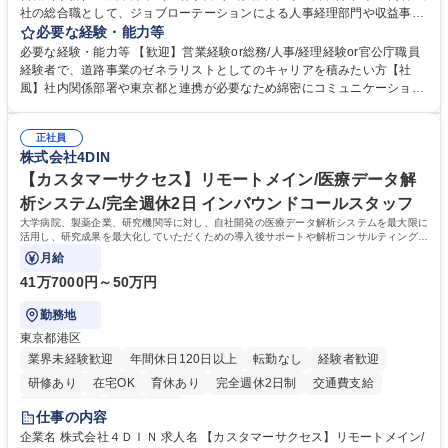
社の総合職として、ジョブローテーションによる人事経理部門や収益事業
等のフロント部門の部署等幅広い部署での業務をお任せいたします。研修
必要な経験・能力等
制度やキャリア支援が充実しております！ ※下記業務詳細 【業務詳細】■
必要な経験・能力等 【歓迎】営業経験or総務/人事/経理経験or官公庁職員
管理部門：広報、人事、経理など当公社の運営に係る管理業務 ■収益部
経験者で、道路事業のゼネラリストとしてのキャリアを積みたい方【社
門：駐車場の新規開拓、管理運営、新宿駅西口広場の「イベントコーナ
風】社内関係部署や東京都と連携が必要なため綿密にコミュニケーション
ー」などの管理運営 ■道路部門：整備の急がれる骨格幹線道路や木造住宅
を図っています。 【業務の魅力】■幅広く携われる：総合職（事務）で
密集地域の特定整備路線の用地取得、道路に関する普及啓発事業、都内の
は、駐車場の管理運営や道路用地の取得、公益財団法人の中枢を担う管理
道路施設や道路工事現場の見学ツアー事業 ※入社後は上記いずれかの部門
正社員
部門など多岐に渡る業務を経験できます。 ■様々なプロジェクト：駐車場
株式会社4DIN
へ配属。※業務内容変更の範囲：会社の定める業務 募集職種 【都庁グル
事業の他、新宿駅西口広場内に設置された照明を兼ねた広告「ブライトサ
ープ】総合職（事務）◇残業月平均9時間未満／有給年平均16日取得
イン」の管理運営を行うなど、事業収益を生み出す活動を積極的に行って
【カスタマーサクセス】リモートメイン/医療データ解
います。 学歴・資格 学歴：大学院 大学 高専 短大 専修学校 高校 語学力：
析システム/完全週休2日 インバウンドコールスタッフ
資格：
大学病院、製薬企業、研究機関等に対し、自社開発の医療データ解析システムを最大限に
活用し、研究成果を最大化していただくための導入後サポートや解析コンサルティング、
活用アドバイス業務等をお任せします。
月給
41万7000円～50万円
勤務地
東京都港区
業界未経験歓迎
年間休日120日以上
転勤なし
経験者歓迎
研修あり
在宅OK
育休あり
完全週休2日制
交通費支給
駅近5分以内
土日祝休み
仕事の内容
企業名 株式会社４ＤＩＮ 求人名 【カスタマーサクセス】リモートメイン/