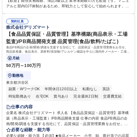
【歓迎】経理実務経験、簿記3級以上 業界未経験の方も歓迎です。マニュ
き、社内規定の改定や人事制度改定などのコア業務 ■社内イベントの企画
アルと部内OJT体制があるため、即戦力として安心して始められます。
運営やその他総務業務全般 ※労務と総務を1：1の割合でお任せ。 入社後
【魅力・やりがい】森ビルGの安定基盤で労務から総務まで幅広く携われ
は部内のOJTを中心に、あなたの経験に合わせて不足している部分はいつ
ます。定型業務に留まらず、社内規定や人事制度の改定など会社のコア業
でも質問・相談できる環境が整っているため、安心して成長できます。 募
契約社員
務に挑戦できるため、自身の成長と組織への貢献度をダイレクトに実感で
株式会社デリズマート
集職種 【森ビルG】人事・総務◆賞与5ヶ月◆年休120日◆残業少なめ◆
きます。 残業少なめ、週1日リモート可など、ワークライフバランスを保
リモート可
ち長期活躍できる環境です。 「これまでの幅広い経験を活かし、長期的な
【食品品質保証・品質管理】基準構築(商品表示・工場
キャリアを築きたい」という前向きな意欲と挑戦を全力で応援します。 学
監査)/PB商品開発支援 品質管理(食品/飲料/たばこ)
歴・資格 学歴：大学院 大学 高専 短大 専修学校 高校 語学力： 資格：日商
食品PB商品の企画/開発/調達を支援する当社にて、品質保証・品質管理業務をお任せ。
簿記検定1級 日商簿記検定2級 日商簿記検定3級
商品規格書、食品表示、原材料/添加物/アレルゲン確認を中心に国内外メーカー・工場の
品質基準整備から発売後対応まで担います。
月給
50万円～100万円
勤務地
東京都渋谷区
副業・WワークOK
年間休日120日以上
転勤なし
英語
時短勤務あり
在宅OK
賞与あり
完全週休2日制
交通費支給
駅近5分以内
中国語
土日祝休み
服装自由
仕事の内容
企業名 株式会社デリズマート 求人名 【食品品質保証・品質管理】基準構
築（商品表示・工場監査）/PB商品開発支援 仕事の内容 食品PB商品の企
画/開発/調達を支援する当社にて、品質保証・品質管理業務をお任せ。商
品規格書、食品表示、原材料/添加物/アレルゲン確認を中心に国内外メー
必要な経験・能力等
カー・工場の品質基準整備から発売後対応まで担います。 【詳細】 ■商品
必要な経験・能力等 【必須】■食品メーカー、小売、卸、商社等での品質