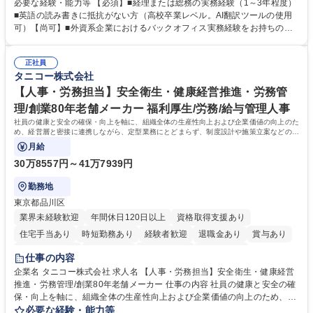
バックオフィス業務からスタートし組織を支える専任担当として広く活躍
必要な経験・能力等 【必須】■経理または総務の実務経験（1～3年程度）
できる環境です。 ■日常経理、月次および年次決算サポート業務 ■本国
■英語の読み書きに抵抗がない方（高校卒業レベル。AI翻訳ツールの使用
（グローバル）との英文メール対応（AI翻訳ツール等を使用しての対応で
可）【尚可】■外資系企業におけるバックオフィス実務経験をお持ちの方
問題ございません） ■オフィス環境整備、郵便物の発送・受取等の総務業
【必須・尚可要件】簿記などの特別な資格や、TOEIC等のスコアは求めて
務全般 ■その他バックオフィス関連サポート ※ご経験に合わせて無理なく
おりません。日々の事務処理を丁寧かつ正確に行える方を歓迎します。
業務をお任せします。残業も基本的には発生せず、ご自身のペースで業務
正社員
【働き方について】現在は週4日程度の在宅勤務を実施しており、ワーク
タニコー株式会社
を進めやすく定着率の高い環境です。 募集職種 東京【経理・総務】週1日
ライフバランスを重視する方に最適な環境です（フルリモートも面接で相
出社程度のリモート中心/残業基本無/独立系ファーム
談可）。【求める人物像】幅広いバックオフィス業務に柔軟に対応でき、
【人事・労務担当】安全衛生・健康経営推進・労務管
社内外と円滑にコミュニケーションを取りながら業務を推進できる方 学
理/創業80年老舗メーカー 福利厚生/労務/給与管理人事
歴・資格 学歴：大学院 大学 高専 短大 専修学校 高校 語学力： 資格：
社員の健康と安全の確保・向上を軸に、組織全体の生産性向上および企業価値の向上のた
め、経営層と密接に連携しながら、定型業務にとどまらず、制度設計や施策立案などの上
流工程から関与していただきます。
月給
30万8557円～41万7939円
勤務地
東京都品川区
業界未経験歓迎
年間休日120日以上
資格取得支援あり
住宅手当あり
時短勤務あり
経験者歓迎
退職金あり
賞与あり
完全週休2日制
交通費支給
駅近5分以内
土日祝休み
仕事の内容
寮・社宅あり
企業名 タニコー株式会社 求人名 【人事・労務担当】安全衛生・健康経営
推進・労務管理/創業80年老舗メーカー 仕事の内容 社員の健康と安全の確
保・向上を軸に、組織全体の生産性向上および企業価値の向上のため、経
営層と密接に連携しながら、定型業務にとどまらず、制度設計や施策立案
必要な経験・能力等