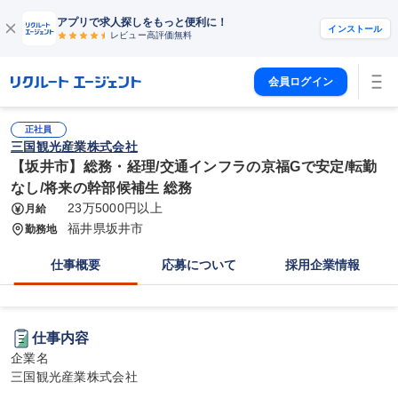
アプリで求人探しをもっと便利に！
インストール
レビュー高評価
無料
会員ログイン
正社員
三国観光産業株式会社
【坂井市】総務・経理/交通インフラの京福Gで安定/転勤
なし/将来の幹部候補生 総務
23万5000円以上
月給
福井県坂井市
勤務地
仕事概要
応募について
採用企業情報
仕事内容
企業名

三国観光産業株式会社
