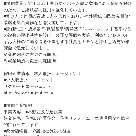
■採用背景：近年は若年層のマイホーム需要増加により業績が好調
のため、ご経験者の採用を強化しています。

■働き方：社員の育成に力を入れており、社外研修/自己啓発研修/
階層別集合研修などを実施しています。

■評価制度：成果基準/職能基準/情意基準/マネージメント基準など
の複数の評価基準を設け、公正な評価を実施。利益だけを追求せ
ずお客様の信頼を得る仕事をする社員をキチンと評価し給与や報
奨金で還元しています。

※業務内容の変更の範囲 無

※就業場所の変更の範囲 無

採用企業情報・求人取扱いエージェント

■求人取扱いエージェント

リクルートエージェント

https://www.r-agent.com/

■採用企業情報

事業内容：■不動産及び建設業

注文住宅、住宅の売買仲介、住宅リフォーム、土地活用など総合
的に行っています。

■飲食店経営、介護福祉施設の経営
