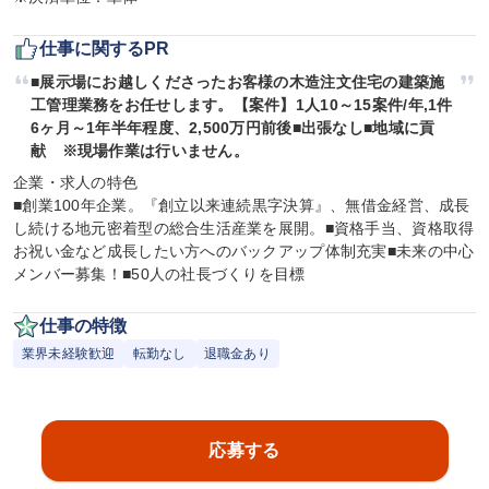
仕事に関するPR
■展示場にお越しくださったお客様の木造注文住宅の建築施
工管理業務をお任せします。【案件】1人10～15案件/年,1件
6ヶ月～1年半年程度、2,500万円前後■出張なし■地域に貢
献　※現場作業は行いません。
企業・求人の特色

■創業100年企業。『創立以来連続黒字決算』、無借金経営、成長
し続ける地元密着型の総合生活産業を展開。■資格手当、資格取得
お祝い金など成長したい方へのバックアップ体制充実■未来の中心
メンバー募集！■50人の社長づくりを目標
仕事の特徴
業界未経験歓迎
転勤なし
退職金あり
応募する