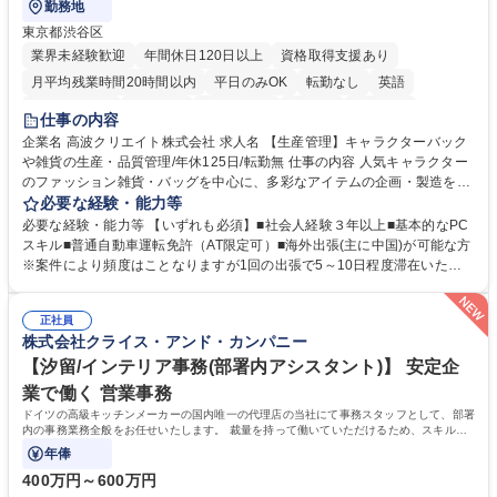
勤務地
東京都渋谷区
業界未経験歓迎
年間休日120日以上
資格取得支援あり
月平均残業時間20時間以内
平日のみOK
転勤なし
英語
住宅手当あり
研修あり
退職金あり
在宅OK
賞与あり
仕事の内容
完全週休2日制
交通費支給
駅近5分以内
中国語
土日祝休み
企業名 高波クリエイト株式会社 求人名 【生産管理】キャラクターバック
や雑貨の生産・品質管理/年休125日/転勤無 仕事の内容 人気キャラクター
のファッション雑貨・バッグを中心に、多彩なアイテムの企画・製造を手
掛ける当社にて、自社企画・開発商品の生産管理・品質管理を担当。『か
必要な経験・能力等
わいい』を届けるやりがいのあるポジションです。 有名ブランドやキャラ
必要な経験・能力等 【いずれも必須】■社会人経験３年以上■基本的なPC
クターライセンスを活用した商品の企画・開発・販売を行っています。企
スキル■普通自動車運転免許（AT限定可）■海外出張(主に中国)が可能な方
画段階から納品まで、商品の製造に関わる全てのプロセスにおいて、生産
※案件により頻度はことなりますが1回の出張で5～10日程度滞在いただ
管理及び品質管理を担当。仕様書の作成、生産スケジュールの組立て、工
く予定です。 【歓迎】■英語もしくは中国語に抵抗のない方■雑貨品など
場へ見積依頼・価格交渉、サンプルの品質確認や検査の手配、ライセンス
の生産管理業務の経験 ≪求める人物像≫ ・製品の検品業務などあるた
元様とのやり取り、輸入関連の書類の管理、国内倉庫での品質チェック、
正社員
め、『コツコツと実直に取り組める方』 ・工場やライセンス元を含む社内
株式会社クライス・アンド・カンパニー
工場開拓などがございます。 募集職種 【生産管理】キャラクターバック
外関係者と友好なコミュニケーションが取れる方 ※折衝は営業担当がメイ
や雑貨の生産・品質管理/年休125日/転勤無
ンで行います。 学歴・資格 学歴：大学院 大学 高専 短大 専修学校 高校 語
【汐留/インテリア事務(部署内アシスタント)】 安定企
学力： 資格：
業で働く 営業事務
ドイツの高級キッチンメーカーの国内唯一の代理店の当社にて事務スタッフとして、部署
内の事務業務全般をお任せいたします。 裁量を持って働いていただけるため、スキルア
ップも可能です。
年俸
400万円～600万円