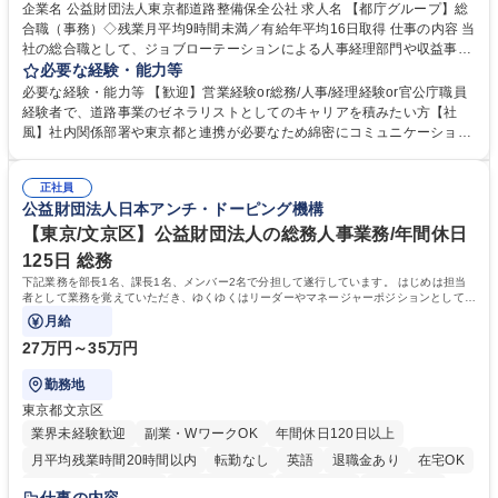
駅近5分以内
資格取得手当あり
食事補助あり
企業名 公益財団法人東京都道路整備保全公社 求人名 【都庁グループ】総
合職（事務）◇残業月平均9時間未満／有給年平均16日取得 仕事の内容 当
社の総合職として、ジョブローテーションによる人事経理部門や収益事業
等のフロント部門の部署等幅広い部署での業務をお任せいたします。研修
必要な経験・能力等
制度やキャリア支援が充実しております！ ※下記業務詳細 【業務詳細】■
必要な経験・能力等 【歓迎】営業経験or総務/人事/経理経験or官公庁職員
管理部門：広報、人事、経理など当公社の運営に係る管理業務 ■収益部
経験者で、道路事業のゼネラリストとしてのキャリアを積みたい方【社
門：駐車場の新規開拓、管理運営、新宿駅西口広場の「イベントコーナ
風】社内関係部署や東京都と連携が必要なため綿密にコミュニケーション
ー」などの管理運営 ■道路部門：整備の急がれる骨格幹線道路や木造住宅
を図っています。 【業務の魅力】■幅広く携われる：総合職（事務）で
密集地域の特定整備路線の用地取得、道路に関する普及啓発事業、都内の
は、駐車場の管理運営や道路用地の取得、公益財団法人の中枢を担う管理
道路施設や道路工事現場の見学ツアー事業 ※入社後は上記いずれかの部門
正社員
部門など多岐に渡る業務を経験できます。 ■様々なプロジェクト：駐車場
公益財団法人日本アンチ・ドーピング機構
へ配属。※業務内容変更の範囲：会社の定める業務 募集職種 【都庁グル
事業の他、新宿駅西口広場内に設置された照明を兼ねた広告「ブライトサ
ープ】総合職（事務）◇残業月平均9時間未満／有給年平均16日取得
イン」の管理運営を行うなど、事業収益を生み出す活動を積極的に行って
【東京/文京区】公益財団法人の総務人事業務/年間休日
います。 学歴・資格 学歴：大学院 大学 高専 短大 専修学校 高校 語学力：
125日 総務
資格：
下記業務を部長1名、課長1名、メンバー2名で分担して遂行しています。 はじめは担当
者として業務を覚えていただき、ゆくゆくはリーダーやマネージャーポジションとして活
躍いただくことを期待しています。
月給
27万円～35万円
勤務地
東京都文京区
業界未経験歓迎
副業・WワークOK
年間休日120日以上
月平均残業時間20時間以内
転勤なし
英語
退職金あり
在宅OK
賞与あり
育休あり
完全週休2日制
交通費支給
土日祝休み