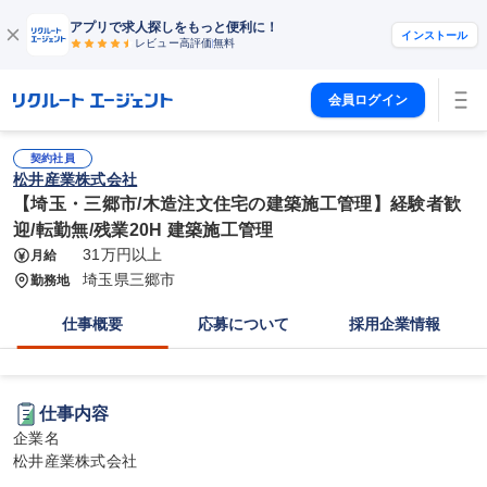
アプリで求人探しをもっと便利に！
インストール
レビュー高評価
無料
会員ログイン
契約社員
松井産業株式会社
【埼玉・三郷市/木造注文住宅の建築施工管理】経験者歓
迎/転勤無/残業20H 建築施工管理
31万円以上
月給
埼玉県三郷市
勤務地
仕事概要
応募について
採用企業情報
仕事内容
企業名

松井産業株式会社
