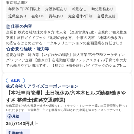
東京都品川区
年間休日120日以上
介護休暇あり
転勤なし
時短勤務あり
退職金あり
在宅OK
賞与あり
完全週休2日制
交通費支給
駅近5分以内
土日祝休み
仕事の内容
企業名 株式会社地球の歩き方 求人名 【企画営業/行政・企業向け観光推進
支援】旅行ガイドブック『地球の歩き方』 仕事の内容 『地球の歩き方』
の広告をはじめとするトータルソリューションの企画営業をお任せしま
す。クライアントは、観光（海外旅行、国内旅行、インバウンド）で地域
必要な経験・能力等
や事業を推進したい国内外の行政や企業です。 【業務詳細】■『地球の歩
必要な経験・能力等 【いずれかの経験】法人営業/広告/PR/マーケティン
き方』は海外旅行ガイドブックのNo.1ブランドであり、国内旅行において
グ/メディア企画 【働き方】在宅勤務可能/フレックスタイム/子育て中の方
も牽引しております。観光推進支援においても、業界を牽引する意欲的な
でも働きやすい環境です。 【魅力】 ■海外旅行ガイドブックのシェアNo.1
取り組みが期待されています■インバウンドは、日本の地域の未来を担う
メディアとして、個人旅行文化の拡大と定着を担ってきたブランドに携わ
国策事業です。「GOOD LUCK TRIP」は、海外旅行ガイドブックと同様
ることが可能です。 ■国内旅行ガイドブックは立ち上げ間もない新規事業
に、インバウンドのトップブランドに成長しております■旅が業務であ
正社員
であり、「地球の歩き方」としてどう取り組むか、共に形を作るコアメン
株式会社リアライズコーポレーション
り、日常です。旅好きにはこれ以上ない環境です 募集職種 【企画営業/行
バーとして活躍いただきます。 学歴・資格 学歴：大学院 大学 語学力： 資
政・企業向け観光推進支援】旅行ガイドブック『地球の歩き方』
格：
【本社車両管理】土日祝休み/六本木ヒルズ勤務/働きや
すさ 整備士(道路交通/陸運)
整備工場や社内各部署と連携や調整をし、トラック・トレーラー等の車両管理等を行って
いただきます。※営業所：主にお客様から返却された車両を速やかにメンテナンスし、次
のお客様にお貸し出しするための拠点
月給
35万7143円以上
勤務地