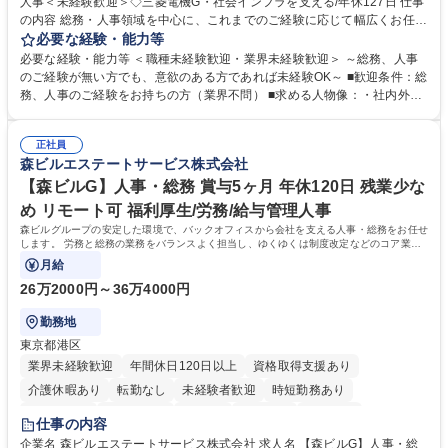
人事＜未経験歓迎＞◇三菱電機G・社会インフラを支える/年休127日 仕事
の内容 総務・人事領域を中心に、これまでのご経験に応じて幅広くお任せ
します。 ＜具体的には＞ ・総務/人事労務（給与・社保・勤怠管理など）
必要な経験・能力等
・採用・教育研修 ・福利厚生運用 など ※基本的には事務所勤務ですが、
必要な経験・能力等 ＜職種未経験歓迎・業界未経験歓迎＞ ～総務、人事
採用や教育等の業務内容により、関西圏以外への日帰り・宿泊を伴う国内
のご経験が無い方でも、意欲のある方であれば未経験OK～ ■歓迎条件：総
出張もございます。 ※担当業務を持ちつつ、お互いに助け合いながら、総
務、人事のご経験をお持ちの方（業界不問） ■求める人物像：・社内外の
務部という組織として協力しながら進める体制です。 募集職種 【大阪】
関係各部門との調整を率先して行い、業務を円滑に遂行できる協調性やコ
総務人事＜未経験歓迎＞◇三菱電機G・社会インフラを支える/年休127日
ミュニケーション能力を持っている方 ・人事総務領域に興味がありゼネラ
正社員
リスト志向をお持ちの方 学歴・資格 学歴：大学院 大学 語学力： 資格：
森ビルエステートサービス株式会社
【森ビルG】人事・総務 賞与5ヶ月 年休120日 残業少な
め リモート可 福利厚生/労務/給与管理人事
森ビルグループの安定した環境で、バックオフィスから会社を支える人事・総務をお任せ
します。 労務と総務の業務をバランスよく担当し、ゆくゆくは制度改定などのコア業務
にも挑戦できる、やりがいある環境です。
月給
26万2000円～36万4000円
勤務地
東京都港区
業界未経験歓迎
年間休日120日以上
資格取得支援あり
介護休暇あり
転勤なし
未経験者歓迎
時短勤務あり
経験者歓迎
退職金あり
在宅OK
賞与あり
育休あり
仕事の内容
完全週休2日制
交通費支給
長期歓迎
駅近5分以内
土日祝休み
企業名 森ビルエステートサービス株式会社 求人名 【森ビルG】人事・総