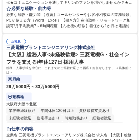
≪★コミュニケーションを通してキリンのファンを増やしませんか？★≫
お客様のお声をより良い商品づくりに活かしていく上で、窓口となるお客
必要な経験・能力等
様相談室でのお仕事です。 日々お客様からいただくキリングループへのご
必要な経験・能力等 【必須】コールセンターやお客様相談室の業務経験、
意見を、企業活動に活かしています。お客様からの声に迅速かつ誠意をも
PCが使える方（Word・Excel）【働き方】在宅勤務・リモートワーク相
って対応、情報提供するとともにグループ内活動に反映しています。 【具
談可/月平均残業7～8時間程度 【入社後の研修】着任から1か月は電話対応
体的には】電話応対、メール、お手紙対応、ご指摘品調査報告書作成、有
のOJTを中心に実施し、電話対応に慣れた段階でメール・手紙のOJTを実
人チャットボット対応など。 【1日の対応件数】■電話：月間一人当たり
施する予定です。独り立ち以降もしっかりフォローする体制を整えていま
平均100件前後■メール・手紙：同上40件前後 募集職種 中野本社【お客様
正社員
すのでご安心ください。 【当社について】キリングループの広報機能を担
三菱電機プラントエンジニアリング株式会社
相談室】お客様のお声をもとにより良い商品づくりへ貢献
う会社として、お客様との出会いを大切にし、磨き上げたホスピタリティ
を込めてコミュニケーションをとりながら広報関連業務を行っておりま
【大阪】総務人事<未経験歓迎> 三菱電機G・社会イン
す。 学歴・資格 学歴：大学院 大学 高専 短大 専修学校 高校 語学力： 資
フラを支える/年休127日 採用人事
格：
総務・人事領域を中心に、これまでのご経験に応じて幅広くお任せします。 ＜具体的に
は＞
月給
29万5000円～33万5000円
勤務地
大阪府大阪市北区
業界未経験歓迎
年間休日120日以上
資格取得支援あり
未経験者歓迎
住宅手当あり
時短勤務あり
経験者歓迎
退職金あり
在宅OK
賞与あり
完全週休2日制
交通費支給
仕事の内容
駅近5分以内
土日祝休み
服装自由
寮・社宅あり
食事補助あり
企業名 三菱電機プラントエンジニアリング株式会社 求人名 【大阪】総務