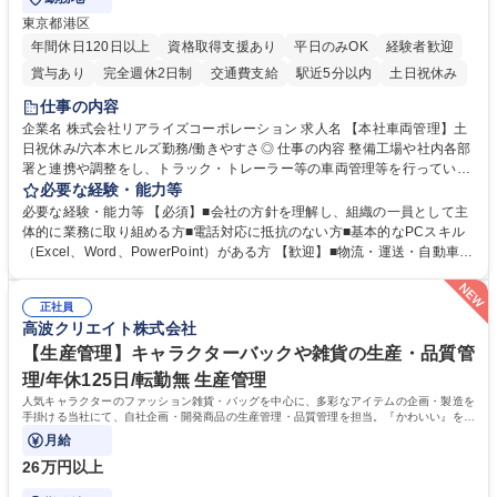
東京都港区
年間休日120日以上
資格取得支援あり
平日のみOK
経験者歓迎
賞与あり
完全週休2日制
交通費支給
駅近5分以内
土日祝休み
仕事の内容
企業名 株式会社リアライズコーポレーション 求人名 【本社車両管理】土
日祝休み/六本木ヒルズ勤務/働きやすさ◎ 仕事の内容 整備工場や社内各部
署と連携や調整をし、トラック・トレーラー等の車両管理等を行っていた
だきます。※営業所：主にお客様から返却された車両を速やかにメンテナ
必要な経験・能力等
ンスし、次のお客様にお貸し出しするための拠点 【具体的には】■整備工
必要な経験・能力等 【必須】■会社の方針を理解し、組織の一員として主
場への整備発注・入出庫調整、社内各部署との連携・調整■車両の入出庫
体的に業務に取り組める方■電話対応に抵抗のない方■基本的なPCスキル
スケジュール管理■返却車両の整備に関する調査・進捗管理等※弊社事業
（Excel、Word、PowerPoint）がある方 【歓迎】■物流・運送・自動車・
理念である「日本の物流を守り抜く」ために重要な役割を担い、社会イン
輸送機器業界での勤務経験をお持ちの方 【身につくスキル】■高度な調
フラを支える責任とやりがいを実感できます。 ※勤務地は東京本社（六本
整・交渉力：社内外との調整により高度な調整・交渉力が養われます。■
木ヒルズ）になります。 ※毎週土日しっかり休める週休2日制です。 募集
正社員
コストマネジメント能力：整備工場からの修理費の見積もりを精査し、無
高波クリエイト株式会社
職種 【本社車両管理】土日祝休み/六本木ヒルズ勤務/働きやすさ◎
駄なコストを見極めるため、経営的視点での数字感覚が身につきます。■
期日・進捗管理能力：リース開始日や車検のタイミング等を管理し調整す
【生産管理】キャラクターバックや雑貨の生産・品質管
る力が身に付きます。 学歴・資格 学歴：大学院 大学 語学力： 資格：
理/年休125日/転勤無 生産管理
人気キャラクターのファッション雑貨・バッグを中心に、多彩なアイテムの企画・製造を
手掛ける当社にて、自社企画・開発商品の生産管理・品質管理を担当。『かわいい』を届
けるやりがいのあるポジションです。
月給
26万円以上