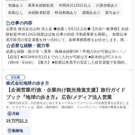
制服あり
業界未経験歓迎
年間休日120日以上
介護休暇あり
転勤なし
未経験者歓迎
時短勤務あり
退職金あり
賞与あり
育休あり
完全週休2日制
交通費支給
土日祝休み
仕事の内容
企業名 株式会社山和 求人名 ◆急募｜9月1日入社◆【渋谷/一般事務】未経
験歓迎/年休124日/残業ほぼ無 仕事の内容 不動産事業を展開し、創業以来
黒字経営の安定基盤を持つ当社にて、各種事務業務をお任せします。残業
がほぼ発生せず、連続した日程の有給取得が可能なため、WLBを整えたい
必要な経験・能力等
方にお勧めの環境です！ 入社後はOJTを通じて丁寧に研修を行いますの
必要な経験・能力等 ＼業界・職種未経験OK！早期入社が可能な方へ！／
で、事務未経験の方でも安心して臨むことができます。 【業務詳細】■電
【必須】■2026年9月1日までのご入社が可能な方 ■基本的なPCスキル
話・来客対応 ■物件の鍵や社内の備品管理 ■データ入力や書類作成 ■契約
（Word・Excel） 【魅力】 ■創業以来黒字の安定した経営基盤で長期的に
書などのファイリング ■郵送物の仕訳・発送 など 募集職種 ◆急募｜9月1
安心して働ける環境 ■残業ほぼなしで働きやすさ抜群、プライベートとの
日入社◆【渋谷/一般事務】未経験歓迎/年休124日/残業ほぼ無
両立が可能 ■有給取得を積極的に推奨、年間10日程度の取得実績 ■1ヶ月
正社員
のOJTで業務を習得可能、未経験でもしっかりサポート 学歴・資格 学
株式会社地球の歩き方
歴：大学院 大学 高専 短大 語学力： 資格：
【企画営業/行政・企業向け観光推進支援】旅行ガイド
ブック『地球の歩き方』 広告/メディア法人営業
『地球の歩き方』の広告をはじめとするトータルソリューションの企画営業をお任せしま
す。クライアントは、観光（海外旅行、国内旅行、インバウンド）で地域や事業を推進し
たい国内外の行政や企業です。
月給
25万円以上
勤務地