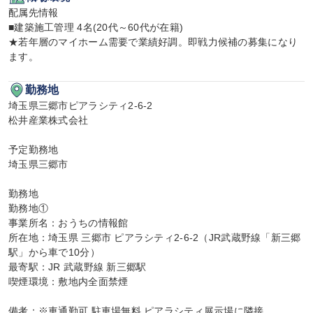
配属先情報

■建築施工管理 4名(20代～60代が在籍)

★若年層のマイホーム需要で業績好調。即戦力候補の募集になり
ます。
勤務地
埼玉県三郷市ピアラシティ2-6-2

松井産業株式会社

予定勤務地

埼玉県三郷市

勤務地

勤務地①

事業所名：おうちの情報館

所在地：埼玉県 三郷市 ピアラシティ2-6-2（JR武蔵野線「新三郷
駅」から車で10分）

最寄駅：JR 武蔵野線 新三郷駅

喫煙環境：敷地内全面禁煙

備考：※車通勤可 駐車場無料 ピアラシティ展示場に隣接
