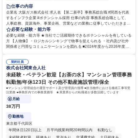
服装自由
第二新卒歓迎
寮・社宅あり
食事補助あり
仕事の内容
企業名 大阪ガス株式会社 求人名 【第二新卒】事務系総合職 #関西を代表
するインフラ企業 #ポテンシャル採用 仕事の内容 事務系総合職として、
人事総務、資源海外、事業企画、営業などの業務に従事していただきま
す。 【業務内容の一例】■所属事業部の勤労業務 ■海外に関係する各種業
必要な経験・能力等
務 ■営業部門の企画スタッフ、ルート営業 【キャリアパス】入社後の配属
必要な経験・能力等 ★当社でご活躍期待できるポテンシャルを有している
ポジションで一定期間ご活躍頂いた後、本人の適性及び将来のキャリアを
方 【人物像】・ロジカルシンキングで物事を捉えられる ・社内及び社外
鑑みてジョブローテーションを行います。 【育成】OJTでの現場育成や研
関係者と円滑なコミュニケーションを図れる ■2024年度から2026年度ま
修カリキュラムを通じて、Daigasグループの業務で必要となる知識につい
での3ヵ年を対象とする「Daigasグループ中期経営計画2026」を策定しま
て学んでいただきます。 募集職種 【第二新卒】事務系総合職 #関西を代
した。https://www.osakagas.co.jp/company/press/pr2024/1777576_564
表するインフラ企業 #ポテンシャル採用
契約社員
72.html ■エネルギーセキュリティの不安定化や気候変動による自然災害の
株式会社関東合人社
甚大化など、これまで以上に社会課題解決の重要性が高まっています。
「未来の日常」の創造に向けて持続可能な社会の実現に貢献してまいりま
未経験・ベテラン歓迎【お茶の水】マンション管理事務
す。 学歴・資格 学歴：大学院 大学 語学力： 資格：
転勤無/年休123日 その他不動産施設管理/保全
■マンション管理組合の運営サポート及び管理員の指導 ■担当物件における修繕工事等受
注業務 ■事務所内での事務業務等 ★異業界からの転職者が多数活躍しています
月給
38万円
勤務地
東京都千代田区
年間休日120日以上
月平均残業時間20時間以内
転勤なし
未経験者歓迎
研修あり
賞与あり
交通費支給
土日祝休み