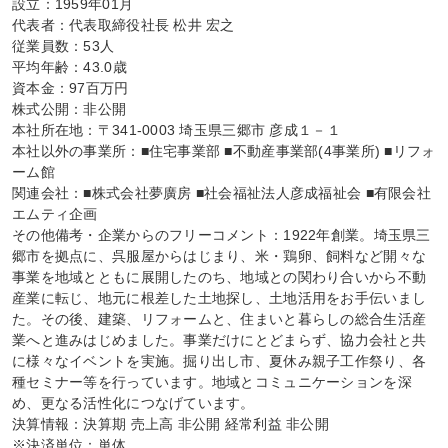
設立：1959年01月

代表者：代表取締役社長 松井 宏之

従業員数：53人

平均年齢：43.0歳

資本金：97百万円

株式公開：非公開

本社所在地：〒341-0003 埼玉県三郷市 彦成１－１

本社以外の事業所：■住宅事業部 ■不動産事業部(4事業所) ■リフォ
ーム館

関連会社：■株式会社夢廣房 ■社会福祉法人彦成福祉会 ■有限会社
エムティ企画

その他備考・企業からのフリーコメント：1922年創業。埼玉県三
郷市を拠点に、呉服屋からはじまり、米・鶏卵、飼料など開々な
事業を地域とともに展開したのち、地域との関わり合いから不動
産業に転じ、地元に根差した土地探し、土地活用をお手伝いまし
た。その後、建築、リフォームと、住まいと暮らしの総合生活産
業へと進みはじめました。事業だけにとどまらず、協力会社と共
に様々なイベントを実施。掘り出し市、夏休み親子工作祭り、各
種セミナー等を行っています。地域とコミュニケーションを深
め、更なる活性化につなげています。

決算情報：決算期 売上高 非公開 経常利益 非公開

※決済単位：単体