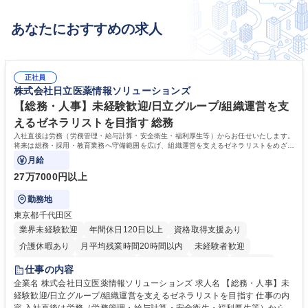
あなたにおすすめの求人
正社員
株式会社日立医薬情報ソリューションズ
【総務・人事】未経験歓迎/日立グループ/組織運営を支
えるゼネラリストを目指す 総務
入社直後は労務（労務管理・給与計算・安全衛生・福利厚生等）からお任せいたします。
将来は総務・採用・教育業務へ守備範囲を広げ、組織運営を支えるゼネラリストをめざせ
ます。
月給
27万7000円以上
勤務地
東京都千代田区
業界未経験歓迎
年間休日120日以上
資格取得支援あり
介護休暇あり
月平均残業時間20時間以内
未経験者歓迎
住宅手当あり
時短勤務あり
退職金あり
在宅OK
賞与あり
仕事の内容
育休あり
完全週休2日制
交通費支給
土日祝休み
寮・社宅あり
企業名 株式会社日立医薬情報ソリューションズ 求人名 【総務・人事】未
経験歓迎/日立グループ/組織運営を支えるゼネラリストを目指す 仕事の内