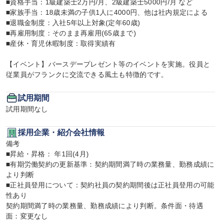
■資格手当：1級建築士2万円/月、2級建築士5000円/月 など

■家族手当：18歳未満の子供1人に4000円、他は社内規定による

■退職金制度：入社5年以上対象(定年60歳)

■再雇用制度：そのまま再雇用(65歳まで)

■産休・育児休暇制度：取得実績有

【イベント】バースデープレゼント等のイベントを実施。役員と
従業員がフランクに交流できる風土も特徴的です。
試用期間
試用期間なし
採用企業・紹介会社情報
備考

■昇給・昇格： 年1回(4月)

■有期労働契約の更新基準：契約期間満了時の業務量、勤務成績に
より判断

■正社員登用について：契約社員の契約期間後は正社員登用の可能
性あり

契約期間満了時の業務量、勤務成績により判断。条件面・待遇
面：変更なし
