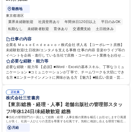
勤務地
東京都港区
業界未経験歓迎
社員登用あり
年間休日120日以上
平日のみOK
転勤なし
未経験者歓迎
育休あり
交通費支給
土日祝休み
服装自由
仕事の内容
企業名 ＭｕｓｅＥｎｄｅａｖｏｒ株式会社 求人名 【コーポレート庶務】
未経験歓迎/土日祝休/エンタメを支える事務 仕事の内容 音楽やライブ等の
イベントを企画・進行している当社で庶務・コーポレート業務をお任せし
ます。幅広い音楽・芸能業務のインフラとなる社内業務全般をサポート
必要な経験・能力等
し、チームの円滑な運営を支えていただきます。 ■社内の庶務・一般事務
必要な経験・能力等 【必須】■Word・Excelの基本スキル、丁寧なコミュ
全般、書類整理、備品管理・発注 ■郵便物の仕分け、来客・電話対応、社
ニケーション ■コミュニケーションが丁寧で、チームワークを大切にでき
内環境の維持サポート ■経理や人事/採用の外注事業者とのやりとり・プロ
る方 ■エンターテインメントに興味がある方 【魅力】■幅広い音楽・芸能
セスの推進 ★外注連携など幅広い業務に携わるため、事務スキルだけでな
ビジネスを展開する企業のインフラを支えるため、エンタメ業界の裏側を
く 進行管理能力や調整力など、市場価値の高いキャリアアップが可能で
体感しながら、社会貢献性の高い業務に携わることができます。■単なる
す。 ※業務の変更範囲：会社の定める業務※ 募集職種 【コーポレート庶
正社員
ルーティンワークに留まらず、外注事業者との連携や業務プロセスの推進
株式会社三笠書房
務】未経験歓迎/土日祝休/エンタメを支える事務
など、自らの裁量で組織の仕組みづくりに関われるやりがいがあります。
■土日祝休みで、プライベートと両立しながら専門スキルを磨ける環境で
【東京/総務・経理・人事】老舗出版社の管理部スタッ
す。 学歴・資格 学歴：大学院 大学 高専 短大 専修学校 高校 語学力： 資
フ/年休124日/未経験歓迎 総務
格：
◆当社の管理部門の一員として総務・経理・人事全般の業務を幅広くお任せします◎風通
しが良く、社員一人ひとりの意思を尊重する社風です。気軽に相談し合える環境で幅広い
バックオフィス業務を習得いただきます。
月給