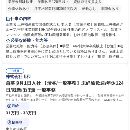
業界未経験歓迎
年間休日120日以上
資格取得支援あり
介護休暇あり
月平均残業時間20時間以内
転勤なし
退職金あり
在宅OK
賞与あり
育休あり
完全週休2日制
交通費支給
仕事の内容
駅近5分以内
土日祝休み
寮・社宅あり
企業名 三井物産都市開発株式会社 求人名 【営業事務】業務職/三井物産グ
ループ/平均残業時間10H/完全週休2日 仕事の内容 オフィスビル、賃貸マ
ンション、物流倉庫等の不動産開発事業における用地取得、開発推進、賃
貸運営、売却、仲介・活用提案等を行う営業部門において事務業務を担当
必要な経験・能力等
いただきます。 【詳細】・契約書管理、契約書製本、捺印対応、ファイリ
必要な経験・能力等 【必須条件】■学歴：4年制大学卒業以上【歓迎】■宅
ング、登記簿取得、調書取得・支払業務（各種費用支払、支払管理、請
建士資格保有者※応募に際し必須としている資格はありません。宅建士資
求・支払データ登録、取引先マスター申請対応）・予算作成及び予実管
格をお持ちでない方は入社後に取得を推奨しております（取得・維持費用
理・各種稟議書、報告書作成業務・各種台帳管理、交際費・会議費支払報
の一部補助あり） 【求める人物像】 ・向学心豊かで、主体的に行動でき
告書作成及び月次管理・部内総務庶務全般 など※※配属先によっては上記
る方。 ・社内外の多様な関係者と協調して業務を進められるコミュニケー
の他に担当頂く業務が発生する場合があります。 募集職種 【営業事務】
正社員
ション力がある方。 ・チャレンジを厭わず、粘り強く業務に取り組める
株式会社山和
業務職/三井物産グループ/平均残業時間10H/完全週休2日
方。多様な関係者と謙虚に信頼関係を構築でき、期限を意識したスケジュ
ール管理が出来る方。※将来的に他部署（営業部門、コーポレート部門）
急募|9月1日入社 【渋谷/一般事務】未経験歓迎/年休124
へのジョブローテーションの可能性があります。 学歴・資格 学歴：大学
日/残業ほぼ無 一般事務
院 大学 語学力： 資格：宅地建物取引士
不動産事業を展開し、創業以来黒字経営の安定基盤を持つ当社にて、各種事務業務をお任
せします。残業がほぼ発生せず、連続した日程の有給取得が可能なため、WLBを整えた
い方にお勧めの環境です！
月給
31万円～33万円
勤務地
東京都渋谷区