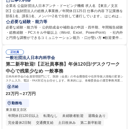
仕事の内容
食事補助あり
企業名 公益財団法人日本アンチ・ドーピング機構 求人名 【東京／文京
区】公益財団法人の総務人事業務／年間休日125日 仕事の内容 下記業務を
部長1名、課長1名、メンバー2名で分担して遂行しています。 はじめは担
当者として業務を覚えていただき、ゆくゆくはリーダーやマネージャーポ
必要な経験・能力等
ジションとして活躍いただくことを期待しています。 【総務・人事グルー
必要な経験・能力等 ・公的助成金や補助金の申請・四半期、年間報告経験
プの業務内容】 ・人事制度関連 ・採用活動 ・教育研修の企画、実行 ・勤
・総務経験 ・PCスキル中級以上（Word、Excel、PowerPoint） ・社内外
怠管理 ・官公庁への各種提出 ・法定の会議運営（評議員会、理事会） ・
と円滑な調整ができるコミュニケーション能力 ・口が堅い方 ■歓迎要件
コンプライアンス ・内部規程やルールの管理、整備、文書管理 ・契約関
・採用業務経験 ・英語に抵抗がない方 ・営業経験 学歴・資格 学歴：大学
連 ・衛生管理 ・防災関連・公的助成金の管理・オフィス、ファシリティ
院 大学 高専 短大 専修学校 高校 語学力： 資格：
管理 ・福利厚生関連 ・職員からの問合せ、相談対応 ・その他日常の総務
正社員
一般社団法人日本内科学会
業務全般 募集職種 【東京／文京区】公益財団法人の総務人事業務／年間
休日125日
第二新卒歓迎!【正社員事務】年休120日/デスクワーク
中心で残業少なめ 一般事務
日本内科学会の会員管理部門にて、医師（会員）の年会費徴収や住所等個人情報の変更シ
ステム入力、電話・FAX対応をお任せします。将来的には、各種委員会の運営事務局業務
などにも幅広く携わっていただきます。
月給
23万円～27万円
勤務地
東京都文京区
年間休日120日以上
転勤なし
未経験者歓迎
退職金あり
完全週休2日制
交通費支給
土日祝休み
第二新卒歓迎