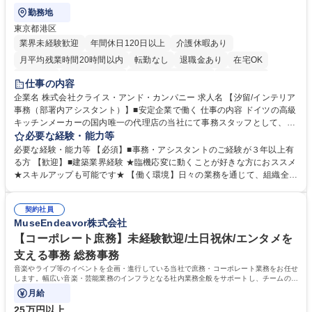
勤務地
東京都港区
業界未経験歓迎
年間休日120日以上
介護休暇あり
月平均残業時間20時間以内
転勤なし
退職金あり
在宅OK
育休あり
完全週休2日制
インセンティブあり
交通費支給
仕事の内容
駅近5分以内
土日祝休み
企業名 株式会社クライス・アンド・カンパニー 求人名 【汐留/インテリア
事務（部署内アシスタント）】■安定企業で働く 仕事の内容 ドイツの高級
キッチンメーカーの国内唯一の代理店の当社にて事務スタッフとして、部
署内の事務業務全般をお任せいたします。 裁量を持って働いていただける
必要な経験・能力等
ため、スキルアップも可能です。 【部署内の事務業務全般】 ■サンプルの
必要な経験・能力等 【必須】■事務・アシスタントのご経験が３年以上有
仕分け・整理 ■電話応対 ■書類作成（会議資料、お客様宛請求書、支払書
る方 【歓迎】■建築業界経験 ★臨機応変に動くことが好きな方におススメ
類を取りまとめて経理へ提出等） ■ショールームアテンド・運営・予約業
★スキルアップも可能です★ 【働く環境】日々の業務を通じて、組織全体
務 ■広報・PR業務のアシスタント（SNS投稿補助、資料作成など） ■納品
のサポートを行い、成果を実感できる仕事です。また、コミュニケーショ
時の取扱説明書作成・送付（キッチン、機器等の商品） 募集職種 【汐留/
ンスキルや問題解決能力が磨かれ、キャリアアップのチャンスも豊富。チ
インテリア事務（部署内アシスタント）】■安定企業で働く
契約社員
ームとの協力や新しいアイデアを活かす場もあり、やりがいを感じながら
MuseEndeavor株式会社
働けます。 【歓迎】 ■インテリアの業界のご経験が有る方■PCの作業に慣
れている方 学歴・資格 学歴：大学院 大学 高専 短大 専修学校 語学力： 資
【コーポレート庶務】未経験歓迎/土日祝休/エンタメを
格：
支える事務 総務事務
音楽やライブ等のイベントを企画・進行している当社で庶務・コーポレート業務をお任せ
します。幅広い音楽・芸能業務のインフラとなる社内業務全般をサポートし、チームの円
滑な運営を支えていただきます。
月給
25万円以上