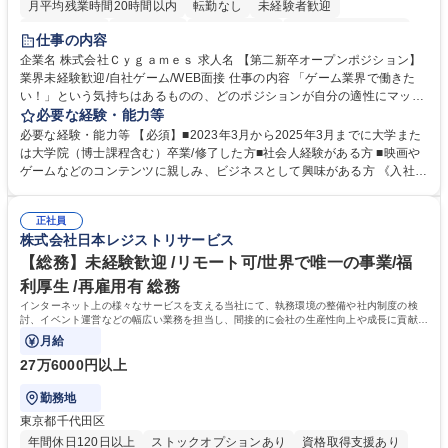
月平均残業時間20時間以内
転勤なし
未経験者歓迎
住宅手当あり
経験者歓迎
完全週休2日制
インセンティブあり
仕事の内容
交通費支給
土日祝休み
服装自由
昼食補助あり
第二新卒歓迎
企業名 株式会社Ｃｙｇａｍｅｓ 求人名 【第二新卒オープンポジション】
業界未経験歓迎/自社ゲーム/WEB面接 仕事の内容 「ゲーム業界で働きた
食事補助あり
い！」という気持ちはあるものの、どのポジションが自分の適性にマッチ
しているか悩んでいる方が対象となります！ 総合職（プランナー/データ
必要な経験・能力等
アナリストなど）、技術職（開発エンジニ ア/インフラエンジニアな
必要な経験・能力等 【必須】■2023年3月から2025年3月までに大学また
ど）、デザイン職（デザイナー/イラストレ ーターなど）等から、面接で
は大学院（博士課程含む）卒業/修了した方■社会人経験がある方 ■映画や
ご希望と適正にマッチしたポジションをご案内いたします。ゲームやエン
ゲームなどのコンテンツに親しみ、ビジネスとして興味がある方 《入社実
タメコンテンツが大好きで、「ゲーム業界の未来を自らの手で作りたい」
績 例》 ・メーカー → プロジェクトマネージャー ・ソーシャルゲーム →
「最高のコンテンツを作るためには、何でもやる」という情熱に溢れた方
ゲームプランナー ・通信 → ゲームエンジニア ・独立行政法人 → データ
のご応募をお待ちしております。 募集職種 【第二新卒オープンポジショ
正社員
サイエンティスト 学歴・資格 学歴：大学院 大学 語学力： 資格：
株式会社日本レジストリサービス
ン】業界未経験歓迎/自社ゲーム/WEB面接
【総務】未経験歓迎 /リモート可/世界で唯一の事業/福
利厚生 /再雇用有 総務
インターネット上の様々なサービスを支える当社にて、執務環境の整備や社内制度の検
討、イベント運営などの幅広い業務を担当し、間接的に会社の生産性向上や成長に貢献し
ている部署です。
月給
27万6000円以上
勤務地
東京都千代田区
年間休日120日以上
ストックオプションあり
資格取得支援あり