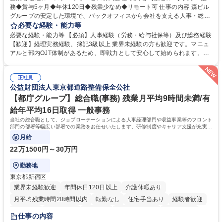
務◆賞与5ヶ月◆年休120日◆残業少なめ◆リモート可 仕事の内容 森ビル
グループの安定した環境で、バックオフィスから会社を支える人事・総務
をお任せします。 労務と総務の業務をバランスよく担当し、ゆくゆくは制
必要な経験・能力等
度改定などのコア業務にも挑戦できる、やりがいある環境です。 ■勤怠管
必要な経験・能力等 【必須】人事経験（労務・給与社保等）及び総務経験
理、給与計算、社会保険手続き、年末調整等の労務管理全般 ■入退社手続
【歓迎】経理実務経験、簿記3級以上 業界未経験の方も歓迎です。マニュ
き、社内規定の改定や人事制度改定などのコア業務 ■社内イベントの企画
アルと部内OJT体制があるため、即戦力として安心して始められます。
運営やその他総務業務全般 ※労務と総務を1：1の割合でお任せ。 入社後
【魅力・やりがい】森ビルGの安定基盤で労務から総務まで幅広く携われ
は部内のOJTを中心に、あなたの経験に合わせて不足している部分はいつ
ます。定型業務に留まらず、社内規定や人事制度の改定など会社のコア業
でも質問・相談できる環境が整っているため、安心して成長できます。 募
正社員
務に挑戦できるため、自身の成長と組織への貢献度をダイレクトに実感で
公益財団法人東京都道路整備保全公社
集職種 【森ビルG】人事・総務◆賞与5ヶ月◆年休120日◆残業少なめ◆
きます。 残業少なめ、週1日リモート可など、ワークライフバランスを保
リモート可
ち長期活躍できる環境です。 「これまでの幅広い経験を活かし、長期的な
【都庁グループ】総合職(事務) 残業月平均9時間未満/有
キャリアを築きたい」という前向きな意欲と挑戦を全力で応援します。 学
給年平均16日取得 一般事務
歴・資格 学歴：大学院 大学 高専 短大 専修学校 高校 語学力： 資格：日商
当社の総合職として、ジョブローテーションによる人事経理部門や収益事業等のフロント
簿記検定1級 日商簿記検定2級 日商簿記検定3級
部門の部署等幅広い部署での業務をお任せいたします。研修制度やキャリア支援が充実し
ております！ ※下記業務詳細
月給
22万1500円～30万円
勤務地
東京都新宿区
業界未経験歓迎
年間休日120日以上
介護休暇あり
月平均残業時間20時間以内
転勤なし
住宅手当あり
経験者歓迎
研修あり
退職金あり
賞与あり
完全週休2日制
交通費支給
仕事の内容