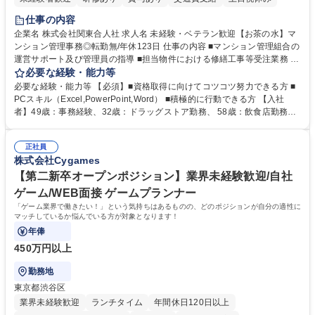
仕事の内容
企業名 株式会社関東合人社 求人名 未経験・ベテラン歓迎【お茶の水】マ
ンション管理事務◎転勤無/年休123日 仕事の内容 ■マンション管理組合の
運営サポート及び管理員の指導 ■担当物件における修繕工事等受注業務 ■
事務所内での事務業務等 ★異業界からの転職者が多数活躍しています
必要な経験・能力等
【年収補足】532万円 ＋別途インセンティヴで平均約100万円/年（昨年度
必要な経験・能力等 【必須】■資格取得に向けてコツコツ努力できる方 ■
実績） ＋管理業務主任者資格手当50,000円/月 ★親会社である株式会社合
PCスキル（Excel,PowerPoint,Word） ■積極的に行動できる方 【入社
人社計画研究所社のグループ会社として、質の高いサービスと適性価格を
者】49歳：事務経験、32歳：ドラッグストア勤務、 58歳：飲食店勤務
武器に約20年受託戸数増加中です。https://www.gojin.co.jp/abt/abt_3.html
等：中途採用の9割が未経験者！ 【資格取得支援】■メンター制度■社内模
募集職種 未経験・ベテラン歓迎【お茶の水】マンション管理事務◎転勤
試や研修制度など充実！ ＊未資格者の8割以上が入社2年以内に資格を取
無/年休123日
正社員
得出来ております！ 【魅力】■フレックス制度、未経験からでも下限年収
株式会社Cygames
を一律支給！ ■管理業務主任者資格取得後には50,000円/月の手当あり！
学歴・資格 学歴：大学院 大学 高専 短大 専修学校 高校 語学力： 資格：第
【第二新卒オープンポジション】業界未経験歓迎/自社
一種運転免許普通自動車
ゲーム/WEB面接 ゲームプランナー
「ゲーム業界で働きたい！」という気持ちはあるものの、どのポジションが自分の適性に
マッチしているか悩んでいる方が対象となります！
年俸
450万円以上
勤務地
東京都渋谷区
業界未経験歓迎
ランチタイム
年間休日120日以上