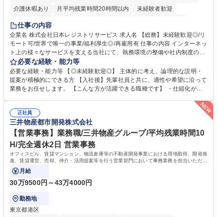
介護休暇あり
月平均残業時間20時間以内
未経験者歓迎
住宅手当あり
時短勤務あり
研修あり
在宅OK
賞与あり
仕事の内容
完全週休2日制
交通費支給
駅近5分以内
土日祝休み
服装自由
企業名 株式会社日本レジストリサービス 求人名 【総務】未経験歓迎◎/リ
モート可/世界で唯一の事業/福利厚生◎/再雇用有 仕事の内容 インターネッ
ト上の様々なサービスを支える当社にて、執務環境の整備や社内制度の検
討、イベント運営などの幅広い業務を担当し、間接的に会社の生産性向上
必要な経験・能力等
や成長に貢献している部署です。 会社の全メンバーが安心して長く成果を
必要な経験・能力等 【◎未経験歓迎◎】 主体的に考え、論理的な説明・
発揮できる環境を整えるために、毎日のメンテナンスや維持管理に加え、
提案が積極的にできる方 【入社後】先輩社員と共に、適性や希望に沿って
新たな施策検討を積極的に行っていただき、会社全体を巻き込み課題解決
業務をお任せします。 【こんな方が活躍できる職種です】 ・仕組化が好
を推進。 ・オフィス運営：執務環境の整備・物品管理・社内規定整備/改
き/得意・協働の姿勢を持っている・優先順位付け、マルチタスクが得意・
善・イベント企画/運営・非常時の対応 など、本人の希望や適性によって
様々な立場で物事を考えられる・定型業務だけでなく突発的な出来事にも
幅広い業務の体得が可能で、多様なキャリアパスを描くことも可能です。
正社員
対処できる・新しいことに興味関心がある 【魅力】■自己啓発支援：資格
三井物産都市開発株式会社
募集職種 【総務】未経験歓迎◎/リモート可/世界で唯一の事業/福利厚生◎/
取得や通信教育など費用の80%（年間25万円まで）を補助 ■住宅手当：家
再雇用有
賃の50%（月額7万円まで）を補助 学歴・資格 学歴：大学院 大学 語学
【営業事務】業務職/三井物産グループ/平均残業時間10
力： 資格：
H/完全週休2日 営業事務
オフィスビル、賃貸マンション、物流倉庫等の不動産開発事業における用地取得、開発推
進、賃貸運営、売却、仲介・活用提案等を行う営業部門において事務業務を担当いただき
ます。
月給
30万9500円～43万4000円
勤務地
東京都港区