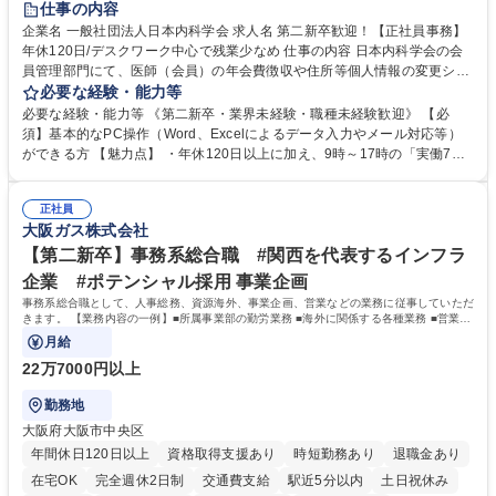
仕事の内容
企業名 一般社団法人日本内科学会 求人名 第二新卒歓迎！【正社員事務】
年休120日/デスクワーク中心で残業少なめ 仕事の内容 日本内科学会の会
員管理部門にて、医師（会員）の年会費徴収や住所等個人情報の変更シス
テム入力、電話・FAX対応をお任せします。将来的には、各種委員会の運
必要な経験・能力等
営事務局業務などにも幅広く携わっていただきます。 【会員管理・データ
必要な経験・能力等 《第二新卒・業界未経験・職種未経験歓迎》 【必
入力業務】 ・医師（会員）の住所変更、個人情報のシステム登録・更新
須】基本的なPC操作（Word、Excelによるデータ入力やメール対応等）
・年会費の徴収管理や入金データの照合確認 【問い合わせ対応】 ・会員
ができる方 【魅力点】 ・年休120日以上に加え、9時～17時の「実働7時
（医師）からの電話、FAX、ネット申請に伴う相談受付 ・複雑な案件のへ
間勤務」で残業も少なくワークライフバランスは抜群です。 【将来的な業
のエスカレーション・連携対応 募集職種 第二新卒歓迎！【正社員事務】
務（各種委員会運営）】 ・学会内における各種委員会のスケジュール調
年休120日/デスクワーク中心で残業少なめ
正社員
整、資料作成、当日の運営サポート 学歴・資格 学歴：大学院 大学 語学
大阪ガス株式会社
力： 資格：
【第二新卒】事務系総合職 #関西を代表するインフラ
企業 #ポテンシャル採用 事業企画
事務系総合職として、人事総務、資源海外、事業企画、営業などの業務に従事していただ
きます。 【業務内容の一例】■所属事業部の勤労業務 ■海外に関係する各種業務 ■営業部
門の企画スタッフ、ルート営業
月給
22万7000円以上
勤務地
大阪府大阪市中央区
年間休日120日以上
資格取得支援あり
時短勤務あり
退職金あり
在宅OK
完全週休2日制
交通費支給
駅近5分以内
土日祝休み