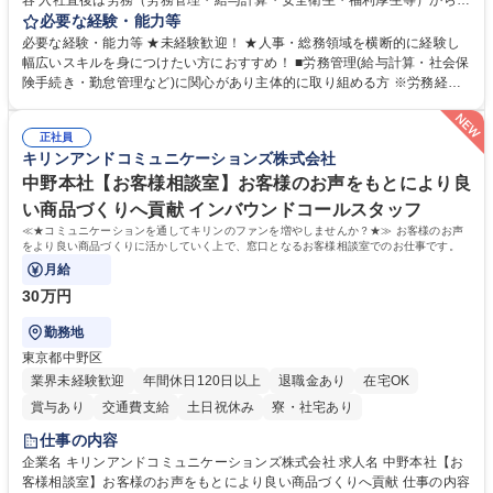
容 入社直後は労務（労務管理・給与計算・安全衛生・福利厚生等）からお
任せいたします。将来は総務・採用・教育業務へ守備範囲を広げ、組織運
必要な経験・能力等
営を支えるゼネラリストをめざせます。 ・初期業務：労働時間管理、給与
必要な経験・能力等 ★未経験歓迎！ ★人事・総務領域を横断的に経験し
計算、社会保険対応、福利厚生管理、安全衛生、健康経営推進等をお任せ
幅広いスキルを身につけたい方におすすめ！ ■労務管理(給与計算・社会保
します。ご経験に応じて、休職者管理など、幅広く経験を積んでいただき
険手続き・勤怠管理など)に関心があり主体的に取り組める方 ※労務経験
ます。 ・将来的な広がり：総務・採用・教育・税務対応・経営企画等。
者は早期にご活躍いただけます。 ■チームで仕事を推進できる方■将来は
★メンバーがマンツーマンで丁寧に教えるため、ご経験が浅くても安心！
マネジメント職として活躍したい 【尚可】■人事、労務、採用、教育業務
幅広く経験を積みたい意欲がある方に最適な環境です。 募集職種 【総
正社員
のご経験 ■労務管理（給与計算・社会保険手続き・勤怠管理など）の経験
キリンアンドコミュニケーションズ株式会社
務・人事】未経験歓迎/日立グループ/組織運営を支えるゼネラリストを目
■衛生管理者の資格をお持ちの方 学歴・資格 学歴：大学院 大学 高専 短大
指す
専修学校 高校 語学力： 資格：
中野本社【お客様相談室】お客様のお声をもとにより良
い商品づくりへ貢献 インバウンドコールスタッフ
≪★コミュニケーションを通してキリンのファンを増やしませんか？★≫ お客様のお声
をより良い商品づくりに活かしていく上で、窓口となるお客様相談室でのお仕事です。
月給
30万円
勤務地
東京都中野区
業界未経験歓迎
年間休日120日以上
退職金あり
在宅OK
賞与あり
交通費支給
土日祝休み
寮・社宅あり
仕事の内容
企業名 キリンアンドコミュニケーションズ株式会社 求人名 中野本社【お
客様相談室】お客様のお声をもとにより良い商品づくりへ貢献 仕事の内容