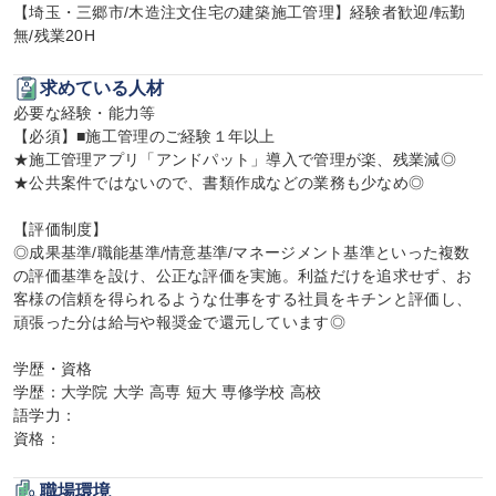
【埼玉・三郷市/木造注文住宅の建築施工管理】経験者歓迎/転勤
無/残業20H
求めている人材
必要な経験・能力等

【必須】■施工管理のご経験１年以上

★施工管理アプリ「アンドパット」導入で管理が楽、残業減◎

★公共案件ではないので、書類作成などの業務も少なめ◎

【評価制度】

◎成果基準/職能基準/情意基準/マネージメント基準といった複数
の評価基準を設け、公正な評価を実施。利益だけを追求せず、お
客様の信頼を得られるような仕事をする社員をキチンと評価し、
頑張った分は給与や報奨金で還元しています◎

学歴・資格

学歴：大学院 大学 高専 短大 専修学校 高校

語学力：

資格：
職場環境