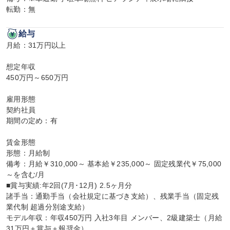
転勤：無
給与
月給：31万円以上

想定年収

450万円～650万円

雇用形態

契約社員

期間の定め：有

賃金形態

形態：月給制

備考：月給￥310,000～ 基本給￥235,000～ 固定残業代￥75,000
～を含む/月

■賞与実績:年2回(7月･12月) 2.5ヶ月分

諸手当：通勤手当（会社規定に基づき支給）、残業手当（固定残
業代制 超過分別途支給）

モデル年収：年収450万円 入社3年目 メンバー、2級建築士（月給
31万円＋賞与＋報奨金）
