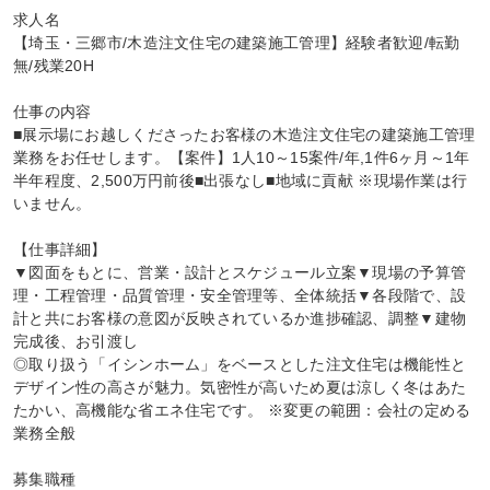
求人名

【埼玉・三郷市/木造注文住宅の建築施工管理】経験者歓迎/転勤
無/残業20H

仕事の内容

■展示場にお越しくださったお客様の木造注文住宅の建築施工管理
業務をお任せします。【案件】1人10～15案件/年,1件6ヶ月～1年
半年程度、2,500万円前後■出張なし■地域に貢献 ※現場作業は行
いません。

【仕事詳細】

▼図面をもとに、営業・設計とスケジュール立案▼現場の予算管
理・工程管理・品質管理・安全管理等、全体統括▼各段階で、設
計と共にお客様の意図が反映されているか進捗確認、調整▼建物
完成後、お引渡し

◎取り扱う「イシンホーム」をベースとした注文住宅は機能性と
デザイン性の高さが魅力。気密性が高いため夏は涼しく冬はあた
たかい、高機能な省エネ住宅です。 ※変更の範囲：会社の定める
業務全般

募集職種
