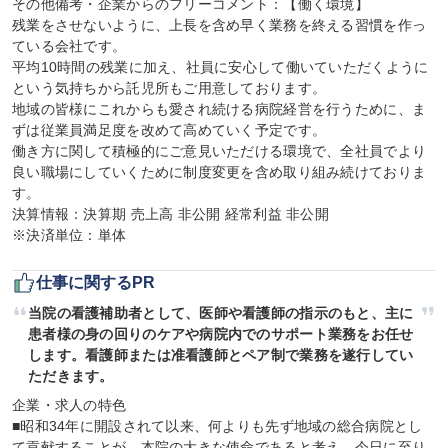
その他備考・企業からのフリーコメント：【働く環境】

残業をさせないように、上長を含め早く業務を終える習慣を作っ
ている会社です。

平均10時間の残業に加え、社員に安心して働いていただくように
という気持ちから託児所もご用意しております。

地域の皆様にこれからも愛され続ける病院経営を行うために、ま
ずは従業員満足度を改めて高めていく予定です。

働き方に関して積極的にご意見いただける環境で、全社員でより
良い職場にしていくために制度変更を含め取り組み続けておりま
す。

決算情報：決算期 売上高 非公開 経常利益 非公開

※決済単位：単体
仕事に関するPR
当院の看護補助者として、医師や看護師の指示のもと、主に
患者様の身の回りのケアや病院内でのサポート業務をお任せ
します。看護師または准看護師とペア制で業務を遂行してい
ただきます。
企業・求人の特色

■昭和34年に開設されて以来、何よりも先ず地域の総合病院とし
て貢献することが、本院の大きな使命であると考え、今日に至り