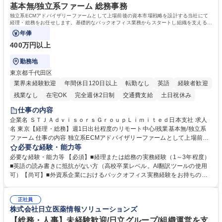
基本無/独立系ファーム 総務事務
独立系ECMアドバイザリーファームとして上場前後の資本市場戦略を設計する当社にて
経理・総務をお任せします。基礎的なバックオフィス業務からスタートし組織を支える専
任担当として広く活躍できる環境です。
年俸
400万円以上
勤務地
東京都千代田区
業界未経験歓迎
年間休日120日以上
転勤なし
英語
経験者歓迎
残業なし
在宅OK
完全週休2日制
交通費支給
土日祝休み
仕事の内容
企業名 ＳＴＪＡｄｖｉｓｏｒｓＧｒｏｕｐＬｉｍｉｔｅｄ日本支社 求人
名 東京【経理・総務】週1日出社程度のリモート中心/残業基本無/独立系
ファーム 仕事の内容 独立系ECMアドバイザリーファームとして上場前後
の資本市場戦略を設計する当社にて経理・総務をお任せします。基礎的な
必要な経験・能力等
バックオフィス業務からスタートし組織を支える専任担当として広く活躍
必要な経験・能力等 【必須】■経理または総務の実務経験（1～3年程度）
できる環境です。 ■日常経理、月次および年次決算サポート業務 ■本国
■英語の読み書きに抵抗がない方（高校卒業レベル。AI翻訳ツールの使用
（グローバル）との英文メール対応（AI翻訳ツール等を使用しての対応で
可）【尚可】■外資系企業におけるバックオフィス実務経験をお持ちの方
問題ございません） ■オフィス環境整備、郵便物の発送・受取等の総務業
【必須・尚可要件】簿記などの特別な資格や、TOEIC等のスコアは求めて
務全般 ■その他バックオフィス関連サポート ※ご経験に合わせて無理なく
おりません。日々の事務処理を丁寧かつ正確に行える方を歓迎します。
業務をお任せします。残業も基本的には発生せず、ご自身のペースで業務
正社員
【働き方について】現在は週4日程度の在宅勤務を実施しており、ワーク
株式会社日立医薬情報ソリューションズ
を進めやすく定着率の高い環境です。 募集職種 東京【経理・総務】週1日
ライフバランスを重視する方に最適な環境です（フルリモートも面接で相
出社程度のリモート中心/残業基本無/独立系ファーム
談可）。【求める人物像】幅広いバックオフィス業務に柔軟に対応でき、
【総務・人事】未経験歓迎/日立グループ/組織運営を支