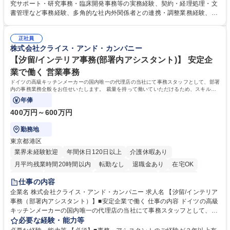
の事務手続き ■委託先との定例会議の調整・アジェンダ準備・議事録作成
究サポート・研究事務・臨床開発事務等の実務経験、契約・経理処理・文
■研究報告書、試験関連資料、SOP等の整備・版管理・保管 ■研究開発の
書管理など事務経験、多角的な社内外関係者との連携・調整業務経験、基
進捗・タイムライン・予算執行管理サポート ■AMED等公的研究費の申
本的なPCスキル 【尚可】 ■URA経験または産学連携・研究費管理の経験
請・報告書類作成補助および経費管理 ■社内外関係者との連絡調整・その
■AMED等の公的研究費の申請・執行管理経験 ■英語での文書読解・メー
他研究開発に関わる総務・庶務 募集職種 研究事務【フルリモート・時短
正社員
ル対応力 【働き方について】フルリモートやハイブリッド勤務、時短勤務
株式会社クライス・アンド・カンパニー
勤務可】
など個々のライフスタイルに応じた柔軟な働き方が可能です。育児や介護
【汐留/インテリア事務(部署内アシスタント)】 安定企
との両立も応援します。 学歴・資格 学歴：大学院 大学 語学力： 資格：
業で働く 営業事務
ドイツの高級キッチンメーカーの国内唯一の代理店の当社にて事務スタッフとして、部署
内の事務業務全般をお任せいたします。 裁量を持って働いていただけるため、スキルア
ップも可能です。
年俸
400万円～600万円
勤務地
東京都港区
業界未経験歓迎
年間休日120日以上
介護休暇あり
月平均残業時間20時間以内
転勤なし
退職金あり
在宅OK
育休あり
完全週休2日制
インセンティブあり
交通費支給
仕事の内容
駅近5分以内
土日祝休み
企業名 株式会社クライス・アンド・カンパニー 求人名 【汐留/インテリア
事務（部署内アシスタント）】■安定企業で働く 仕事の内容 ドイツの高級
キッチンメーカーの国内唯一の代理店の当社にて事務スタッフとして、部
署内の事務業務全般をお任せいたします。 裁量を持って働いていただける
必要な経験・能力等
ため、スキルアップも可能です。 【部署内の事務業務全般】 ■サンプルの