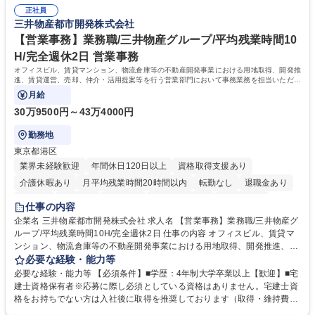
した。https://www.osakagas.co.jp/company/press/pr2024/1777576_564
表するインフラ企業 #ポテンシャル採用
正社員
72.html ■エネルギーセキュリティの不安定化や気候変動による自然災害の
三井物産都市開発株式会社
甚大化など、これまで以上に社会課題解決の重要性が高まっています。
「未来の日常」の創造に向けて持続可能な社会の実現に貢献してまいりま
【営業事務】業務職/三井物産グループ/平均残業時間10
す。 学歴・資格 学歴：大学院 大学 語学力： 資格：
H/完全週休2日 営業事務
オフィスビル、賃貸マンション、物流倉庫等の不動産開発事業における用地取得、開発推
進、賃貸運営、売却、仲介・活用提案等を行う営業部門において事務業務を担当いただき
ます。
月給
30万9500円～43万4000円
勤務地
東京都港区
業界未経験歓迎
年間休日120日以上
資格取得支援あり
介護休暇あり
月平均残業時間20時間以内
転勤なし
退職金あり
在宅OK
賞与あり
育休あり
完全週休2日制
交通費支給
仕事の内容
駅近5分以内
土日祝休み
寮・社宅あり
企業名 三井物産都市開発株式会社 求人名 【営業事務】業務職/三井物産グ
ループ/平均残業時間10H/完全週休2日 仕事の内容 オフィスビル、賃貸マ
ンション、物流倉庫等の不動産開発事業における用地取得、開発推進、賃
貸運営、売却、仲介・活用提案等を行う営業部門において事務業務を担当
必要な経験・能力等
いただきます。 【詳細】・契約書管理、契約書製本、捺印対応、ファイリ
必要な経験・能力等 【必須条件】■学歴：4年制大学卒業以上【歓迎】■宅
ング、登記簿取得、調書取得・支払業務（各種費用支払、支払管理、請
建士資格保有者※応募に際し必須としている資格はありません。宅建士資
求・支払データ登録、取引先マスター申請対応）・予算作成及び予実管
格をお持ちでない方は入社後に取得を推奨しております（取得・維持費用
理・各種稟議書、報告書作成業務・各種台帳管理、交際費・会議費支払報
の一部補助あり） 【求める人物像】 ・向学心豊かで、主体的に行動でき