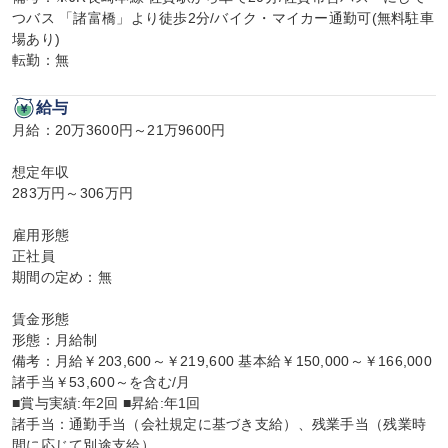
つバス 「諸富橋」より徒歩2分/バイク・マイカー通勤可(無料駐車
場あり)

転勤：無
給与
月給：20万3600円～21万9600円

想定年収

283万円～306万円

雇用形態

正社員

期間の定め：無

賃金形態

形態：月給制

備考：月給￥203,600～￥219,600 基本給￥150,000～￥166,000 
諸手当￥53,600～を含む/月

■賞与実績:年2回 ■昇給:年1回

諸手当：通勤手当（会社規定に基づき支給）、残業手当（残業時
間に応じて別途支給）
