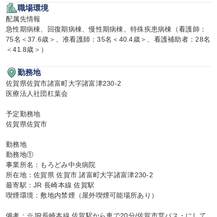
職場環境
配属先情報

急性期病棟、回復期病棟、慢性期病棟、特殊疾患病棟（看護師：
75名＜37.6歳＞、准看護師：35名＜40.4歳＞、看護補助者：28名
＜41.8歳＞）
勤務地
佐賀県佐賀市諸富町大字諸富津230-2

医療法人社団杠葉会

予定勤務地

佐賀県佐賀市

勤務地

勤務地①

事業所名：もろどみ中央病院

所在地：佐賀県 佐賀市 諸富町大字諸富津230-2

最寄駅：JR 長崎本線 佐賀駅

喫煙環境：敷地内禁煙（屋外喫煙可能場所あり）

備考：※JR長崎本線 佐賀駅から車で20分/佐賀市営バス・にして