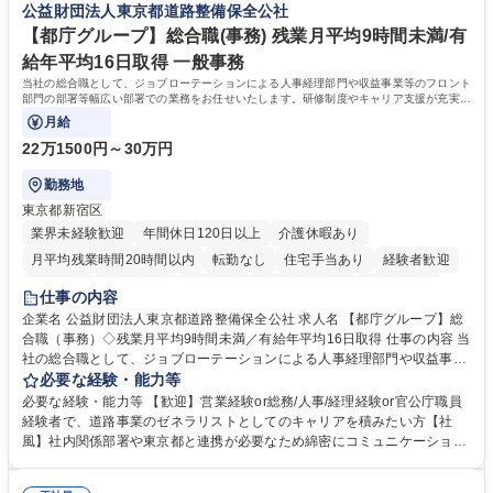
公益財団法人東京都道路整備保全公社
歴・資格 学歴：大学院 大学 高専 短大 専修学校 高校 語学力： 資格：
【都庁グループ】総合職(事務) 残業月平均9時間未満/有
給年平均16日取得 一般事務
当社の総合職として、ジョブローテーションによる人事経理部門や収益事業等のフロント
部門の部署等幅広い部署での業務をお任せいたします。研修制度やキャリア支援が充実し
ております！ ※下記業務詳細
月給
22万1500円～30万円
勤務地
東京都新宿区
業界未経験歓迎
年間休日120日以上
介護休暇あり
月平均残業時間20時間以内
転勤なし
住宅手当あり
経験者歓迎
研修あり
退職金あり
賞与あり
完全週休2日制
交通費支給
仕事の内容
駅近5分以内
資格取得手当あり
食事補助あり
企業名 公益財団法人東京都道路整備保全公社 求人名 【都庁グループ】総
合職（事務）◇残業月平均9時間未満／有給年平均16日取得 仕事の内容 当
社の総合職として、ジョブローテーションによる人事経理部門や収益事業
等のフロント部門の部署等幅広い部署での業務をお任せいたします。研修
必要な経験・能力等
制度やキャリア支援が充実しております！ ※下記業務詳細 【業務詳細】■
必要な経験・能力等 【歓迎】営業経験or総務/人事/経理経験or官公庁職員
管理部門：広報、人事、経理など当公社の運営に係る管理業務 ■収益部
経験者で、道路事業のゼネラリストとしてのキャリアを積みたい方【社
門：駐車場の新規開拓、管理運営、新宿駅西口広場の「イベントコーナ
風】社内関係部署や東京都と連携が必要なため綿密にコミュニケーション
ー」などの管理運営 ■道路部門：整備の急がれる骨格幹線道路や木造住宅
を図っています。 【業務の魅力】■幅広く携われる：総合職（事務）で
密集地域の特定整備路線の用地取得、道路に関する普及啓発事業、都内の
は、駐車場の管理運営や道路用地の取得、公益財団法人の中枢を担う管理