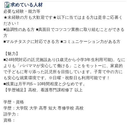
求めている人材
必要な経験・能力等

★未経験の方も大歓迎です★以下に当てはまる方は是非ご応募く
ださい！

■協調性のある方 ■真面目でコツコツ業務に取り組むことができる
方

■マルチタスクに対応できる方 ■コミュニケーション力がある方

【魅力】

■24時間対応の託児施設あり(1歳児から小学3年生利用可能)。なに
よりも「パパママが安心して働ける」ことをモットーに、家庭的
で子どもに寄り添った託児所を目指しています。子育て中の方に
も安心な就業環境です。※日曜・祝祭日も利用可能です！

■残業は月平均5～10時間程度と少なめです。

【学歴補足】高校、看護専門課程修了 以上

学歴・資格

学歴：大学院 大学 高専 短大 専修学校 高校

語学力：

資格：