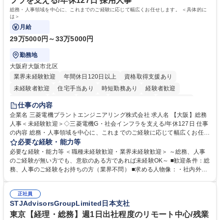
フラを支える/年休127日 採用人事
大学 語学力： 資格：
総務・人事領域を中心に、これまでのご経験に応じて幅広くお任せします。 ＜具体的に
は＞
月給
29万5000円～33万5000円
勤務地
大阪府大阪市北区
業界未経験歓迎
年間休日120日以上
資格取得支援あり
未経験者歓迎
住宅手当あり
時短勤務あり
経験者歓迎
退職金あり
在宅OK
賞与あり
完全週休2日制
交通費支給
仕事の内容
駅近5分以内
土日祝休み
服装自由
寮・社宅あり
食事補助あり
企業名 三菱電機プラントエンジニアリング株式会社 求人名 【大阪】総務
人事＜未経験歓迎＞◇三菱電機G・社会インフラを支える/年休127日 仕事
の内容 総務・人事領域を中心に、これまでのご経験に応じて幅広くお任せ
します。 ＜具体的には＞ ・総務/人事労務（給与・社保・勤怠管理など）
必要な経験・能力等
・採用・教育研修 ・福利厚生運用 など ※基本的には事務所勤務ですが、
必要な経験・能力等 ＜職種未経験歓迎・業界未経験歓迎＞ ～総務、人事
採用や教育等の業務内容により、関西圏以外への日帰り・宿泊を伴う国内
のご経験が無い方でも、意欲のある方であれば未経験OK～ ■歓迎条件：総
出張もございます。 ※担当業務を持ちつつ、お互いに助け合いながら、総
務、人事のご経験をお持ちの方（業界不問） ■求める人物像：・社内外の
務部という組織として協力しながら進める体制です。 募集職種 【大阪】
関係各部門との調整を率先して行い、業務を円滑に遂行できる協調性やコ
総務人事＜未経験歓迎＞◇三菱電機G・社会インフラを支える/年休127日
ミュニケーション能力を持っている方 ・人事総務領域に興味がありゼネラ
正社員
リスト志向をお持ちの方 学歴・資格 学歴：大学院 大学 語学力： 資格：
STJAdvisorsGroupLimited日本支社
東京【経理・総務】週1日出社程度のリモート中心/残業