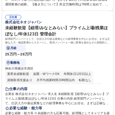
の確認・作成 ■配送手配 ■通関業者を通して行う輸出入業全般 ■倉庫との
通関業務の経験。 【働き方について】所定労働時間は7時間と短めで、残
倉入れ調整等 ※ゼネラリストとしてのキャリアアップを目指すことが可能
業も月平均20時間以下です。時差出勤制度や週1日のリモート勤務も相談
です。単に商品を販売するだけでなく原料の仕入れから販売までをトータ
可能で、ワークライフバランスを保ち長期就業しやすい環境です。 【当社
ルプロデュースしているため、商品に関わる全ての業務をサポート頂きま
正社員
の強み】1991年の設立以来、外食産業を中心としたお客様の多様なニー
株式会社ネオジャパン
す。 募集職種 東京都中央区【営業事務・貿易事務】食品商社/残業少なめ/
ズに沿った冷凍水産物等の生産・輸入・販売を一貫して手掛けています。
リモート等相談可
自社工場と海外拠点の強固な連携によるワンストップサービスが最大の強
未経験歓迎【経理/みなとみらい】プライム上場/残業ほ
みです。 学歴・資格 学歴：大学院 大学 語学力：英語 資格：
ぼなし/年休123日 管理会計
経理部門メンバーとして、仕訳入力や振込業務などの経理事務を中心にお任せ。まずは正
確な入力・確認業務からスタートし、既存メンバーと一緒に業務を進めながら段階的に経
理知識を身につけていただきます。
月給
25万円～28万円
勤務地
神奈川県横浜市西区
業界未経験歓迎
副業・WワークOK
年間休日120日以上
資格取得支援あり
月平均残業時間20時間以内
転勤なし
未経験者歓迎
時短勤務あり
退職金あり
在宅OK
賞与あり
仕事の内容
完全週休2日制
交通費支給
駅近5分以内
土日祝休み
服装自由
企業名 株式会社ネオジャパン 求人名 未経験歓迎【経理/みなとみらい】プ
ライム上場/残業ほぼなし/年休123日 仕事の内容 経理部門メンバーとし
寮・社宅あり
て、仕訳入力や振込業務などの経理事務を中心にお任せ。まずは正確な入
力・確認業務からスタートし、既存メンバーと一緒に業務を進めながら段
必要な経験・能力等
階的に経理知識を身につけていただきます。 【具体的には】 ■社内稟議に
必要な経験・能力等 ※未経験の方も応募可能。経理職としてキャリアを築