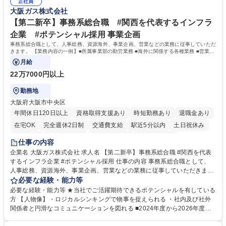
道路施設や道路工事現場の見学ツアー事業 ※入社後は上記いずれかの部門
正社員
部門など多岐に渡る業務を経験できます。 ■様々なプロジェクト：駐車場
大阪ガス株式会社
へ配属。※業務内容変更の範囲：会社の定める業務 募集職種 【都庁グル
事業の他、新宿駅西口広場内に設置された照明を兼ねた広告「ブライトサ
ープ】総合職（事務）◇残業月平均9時間未満／有給年平均16日取得
イン」の管理運営を行うなど、事業収益を生み出す活動を積極的に行って
【第二新卒】事務系総合職 #関西を代表するインフラ
います。 学歴・資格 学歴：大学院 大学 高専 短大 専修学校 高校 語学力：
企業 #ポテンシャル採用 事業企画
資格：
事務系総合職として、人事総務、資源海外、事業企画、営業などの業務に従事していただ
きます。 【業務内容の一例】■所属事業部の勤労業務 ■海外に関係する各種業務 ■営業部
門の企画スタッフ、ルート営業
月給
22万7000円以上
勤務地
大阪府大阪市中央区
年間休日120日以上
資格取得支援あり
時短勤務あり
退職金あり
在宅OK
完全週休2日制
交通費支給
駅近5分以内
土日祝休み
服装自由
第二新卒歓迎
寮・社宅あり
食事補助あり
仕事の内容
企業名 大阪ガス株式会社 求人名 【第二新卒】事務系総合職 #関西を代表
するインフラ企業 #ポテンシャル採用 仕事の内容 事務系総合職として、
人事総務、資源海外、事業企画、営業などの業務に従事していただきま
す。 【業務内容の一例】■所属事業部の勤労業務 ■海外に関係する各種業
必要な経験・能力等
務 ■営業部門の企画スタッフ、ルート営業 【キャリアパス】入社後の配属
必要な経験・能力等 ★当社でご活躍期待できるポテンシャルを有している
ポジションで一定期間ご活躍頂いた後、本人の適性及び将来のキャリアを
方 【人物像】・ロジカルシンキングで物事を捉えられる ・社内及び社外
鑑みてジョブローテーションを行います。 【育成】OJTでの現場育成や研
関係者と円滑なコミュニケーションを図れる ■2024年度から2026年度ま
修カリキュラムを通じて、Daigasグループの業務で必要となる知識につい
での3ヵ年を対象とする「Daigasグループ中期経営計画2026」を策定しま
て学んでいただきます。 募集職種 【第二新卒】事務系総合職 #関西を代