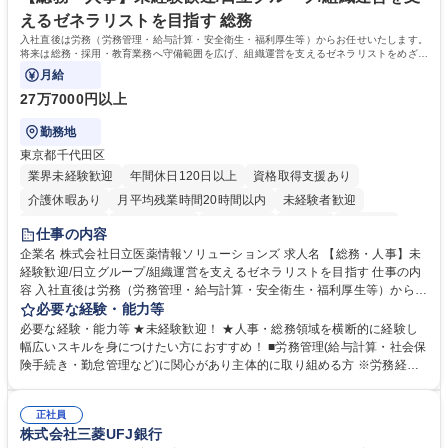
社内外と円滑にコミュニケーションを取りながら業務を推進できる方 学
えるゼネラリストを目指す 総務
歴・資格 学歴：大学院 大学 高専 短大 専修学校 高校 語学力： 資格：
入社直後は労務（労務管理・給与計算・安全衛生・福利厚生等）からお任せいたします。
将来は総務・採用・教育業務へ守備範囲を広げ、組織運営を支えるゼネラリストをめざせ
ます。
月給
27万7000円以上
勤務地
東京都千代田区
業界未経験歓迎
年間休日120日以上
資格取得支援あり
介護休暇あり
月平均残業時間20時間以内
未経験者歓迎
住宅手当あり
時短勤務あり
退職金あり
在宅OK
賞与あり
仕事の内容
育休あり
完全週休2日制
交通費支給
土日祝休み
寮・社宅あり
企業名 株式会社日立医薬情報ソリューションズ 求人名 【総務・人事】未
経験歓迎/日立グループ/組織運営を支えるゼネラリストを目指す 仕事の内
容 入社直後は労務（労務管理・給与計算・安全衛生・福利厚生等）からお
任せいたします。将来は総務・採用・教育業務へ守備範囲を広げ、組織運
必要な経験・能力等
営を支えるゼネラリストをめざせます。 ・初期業務：労働時間管理、給与
必要な経験・能力等 ★未経験歓迎！ ★人事・総務領域を横断的に経験し
計算、社会保険対応、福利厚生管理、安全衛生、健康経営推進等をお任せ
幅広いスキルを身につけたい方におすすめ！ ■労務管理(給与計算・社会保
します。ご経験に応じて、休職者管理など、幅広く経験を積んでいただき
険手続き・勤怠管理など)に関心があり主体的に取り組める方 ※労務経験
ます。 ・将来的な広がり：総務・採用・教育・税務対応・経営企画等。
者は早期にご活躍いただけます。 ■チームで仕事を推進できる方■将来は
★メンバーがマンツーマンで丁寧に教えるため、ご経験が浅くても安心！
マネジメント職として活躍したい 【尚可】■人事、労務、採用、教育業務
幅広く経験を積みたい意欲がある方に最適な環境です。 募集職種 【総
正社員
のご経験 ■労務管理（給与計算・社会保険手続き・勤怠管理など）の経験
株式会社三菱UFJ銀行
務・人事】未経験歓迎/日立グループ/組織運営を支えるゼネラリストを目
■衛生管理者の資格をお持ちの方 学歴・資格 学歴：大学院 大学 高専 短大