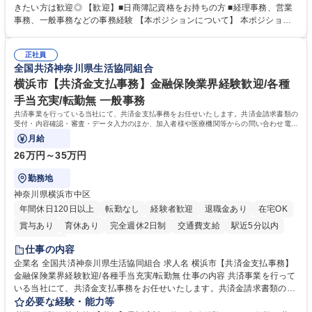
基づく仕訳入力 ■月末の振込業務 ■明細作成 ■伝票処理、記帳業務 ■既存
きたい方は歓迎◎ 【歓迎】■日商簿記資格をお持ちの方 ■経理事務、営業
メンバーの業務サポート 【将来的には】 ■月次決算補助 ■四半期・年次決
事務、一般事務などの事務経験 【本ポジションについて】 本ポジション
算補助 ■有価証券報告書など開示資料作成補助 ■海外子会社を含む連結決
の魅力は、プライム上場企業の経理部門で、未経験から経理キャリアをス
算補助 ※3～5年程度を目安に、徐々に決算業務へ業務範囲を広げていく
タートできる点です。まずは仕訳入力や振込業務など基礎的な業務から担
想定です。 募集職種 未経験歓迎【経理/みなとみらい】プライム上場/残業
正社員
当し、3～5年をかけて月次決算・四半期決算・開示資料作成補助などへス
全国共済神奈川県生活協同組合
ほぼなし/年休123日
テップアップできます。また、残業は通常月ほぼなく、決算月でも10時間
未満のため、無理なく経理として専門性を身につけられる環境です。 学
横浜市【共済金支払事務】金融保険業界経験歓迎/各種
歴・資格 学歴：大学院 大学 高専 短大 専修学校 高校 語学力： 資格：日商
手当充実/転勤無 一般事務
簿記検定1級 日商簿記検定2級
共済事業を行っている当社にて、共済金支払事務をお任せいたします。共済金請求書類の
受付・内容確認・審査・データ入力のほか、加入者様や医療機関等からの問い合わせ電話
対応や書類発送等を担当します。
月給
26万円～35万円
勤務地
神奈川県横浜市中区
年間休日120日以上
転勤なし
経験者歓迎
退職金あり
在宅OK
賞与あり
育休あり
完全週休2日制
交通費支給
駅近5分以内
土日祝休み
仕事の内容
企業名 全国共済神奈川県生活協同組合 求人名 横浜市【共済金支払事務】
金融保険業界経験歓迎/各種手当充実/転勤無 仕事の内容 共済事業を行って
いる当社にて、共済金支払事務をお任せいたします。共済金請求書類の受
付・内容確認・審査・データ入力のほか、加入者様や医療機関等からの問
必要な経験・能力等