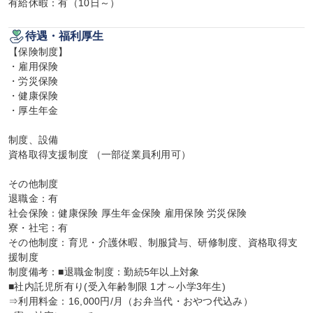
有給休暇：有（10日～）
待遇・福利厚生
【保険制度】

・雇用保険

・労災保険

・健康保険

・厚生年金

制度、設備

資格取得支援制度 （一部従業員利用可）

その他制度

退職金：有

社会保険：健康保険 厚生年金保険 雇用保険 労災保険

寮・社宅：有

その他制度：育児・介護休暇、制服貸与、研修制度、資格取得支
援制度

制度備考：■退職金制度：勤続5年以上対象

■社内託児所有り(受入年齢制限 1才～小学3年生)

⇒利用料金：16,000円/月（お弁当代・おやつ代込み）
