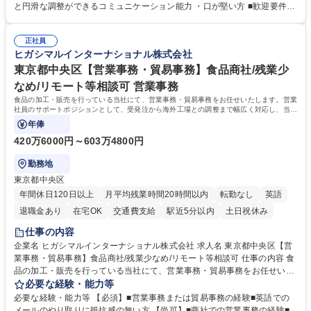
怠管理 ・官公庁への各種提出 ・法定の会議運営（評議員会、理事会） ・
と円滑な調整ができるコミュニケーション能力 ・口が堅い方 ■歓迎要件
コンプライアンス ・内部規程やルールの管理、整備、文書管理 ・契約関
・採用業務経験 ・英語に抵抗がない方 ・営業経験 学歴・資格 学歴：大学
連 ・衛生管理 ・防災関連・公的助成金の管理・オフィス、ファシリティ
院 大学 高専 短大 専修学校 高校 語学力： 資格：
管理 ・福利厚生関連 ・職員からの問合せ、相談対応 ・その他日常の総務
正社員
ヒガシマルインターナショナル株式会社
業務全般 募集職種 【東京／文京区】公益財団法人の総務人事業務／年間
休日125日
東京都中央区【営業事務・貿易事務】食品商社/残業少
なめ/リモート等相談可 営業事務
食品の加工・販売を行っている当社にて、営業事務・貿易事務をお任せいたします。営業
社員のサポートポジションとして、受発注から海外工場との調整まで幅広く対応し、当社
事業の根幹を支えていただきます。
年俸
420万6000円～603万4800円
勤務地
東京都中央区
年間休日120日以上
月平均残業時間20時間以内
転勤なし
英語
退職金あり
在宅OK
交通費支給
駅近5分以内
土日祝休み
仕事の内容
企業名 ヒガシマルインターナショナル株式会社 求人名 東京都中央区【営
業事務・貿易事務】食品商社/残業少なめ/リモート等相談可 仕事の内容 食
品の加工・販売を行っている当社にて、営業事務・貿易事務をお任せいた
します。営業社員のサポートポジションとして、受発注から海外工場との
必要な経験・能力等
調整まで幅広く対応し、当社事業の根幹を支えていただきます。 ■受発注
必要な経験・能力等 【必須】■営業事務または貿易事務の経験■英語での
業務、請求書発行 ■海外工場とのスケジュール調整 ■在庫管理 ■輸入書類
メールのやり取りに抵抗感の無い方 【尚可】■商社での営業事務の経験■