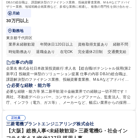
DBJの総合職は、課題解決型のファイナンス業務、投融資審査業務、M＆Aなどアドバイ
ザリー業務、地域戦略企画業務など、多様な業務に精通し、複数の専門性を掛け合わせて
広く社会に貢献していく職種です。
月給
30万円以上
勤務地
東京都千代田区
業界未経験歓迎
年間休日120日以上
資格取得支援あり
経験不問
時短勤務あり
退職金あり
在宅OK
完全週休2日制
交通費支給
駅近5分以内
土日祝休み
第二新卒歓迎
寮・社宅あり
仕事の内容
食事補助あり
託児所あり
企業名 株式会社日本政策投資銀行 求人名 【総合職/ポテンシャル採用(第2
新卒)】投融資一体型のソリューション提案 仕事の内容 DBJの総合職は、
課題解決型のファイナンス業務、投融資審査業務、M＆Aなどアドバイザ
リー業務、地域戦略企画業務など、多様な業務に精通し、複数の専門性を
必要な経験・能力等
掛け合わせて広く社会に貢献していく職種です。 入社後は、横断的なロー
必要な経験・能力等 第二新卒歓迎※金融業界での経験は一切不問です！
テーションを経て適性や専門性に応じたキャリアを形成していただきま
商社、不動産デベロッパー、コンサルティングファーム、監査法人、官公
す。総合職として入社いただき、下記いずれかの部門でご活躍いただきま
庁、インフラ（電力、ガス等）、メーカーなど、幅広い業界からの採用実
す。※未経験の方に関しては、入行後3ヶ月間の金融の実務を学んでいた
績があります。 ＜求める人物像＞DBJでは、強い社会的使命感をもち、今
だく研修を準備しております。 ・法人RM業務・金融機能業務・コーポレ
後の日本のあり方を俯瞰する総合性と、金融分野のフロンティアを切り拓
ート・ナレッジ業務 ※それぞれの業務内容に関しては、別途その他労働条
正社員
く高い志を併せもった人材を求めています。ポテンシャル採用（第2新
三菱電機プラントエンジニアリング株式会社
件備考欄に記載 募集職種 【総合職/ポテンシャル採用(第2新卒)】投融資一
卒）では、金融業界での経験や知識を問いません。新たな時代を見据え
体型のソリューション提案
て、複雑化する社会課題の解決に向けて先鞭をつける役割を担いたい、と
【大阪】総務人事<未経験歓迎> 三菱電機G・社会イン
いう気概をお持ちの方を心待ちにしています。 学歴・資格 学歴：大学院