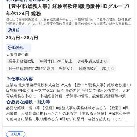
や社内副業等を活用し、 一人ひとりが挑戦できるカルチャーが浸透してい
ます。 学歴・資格 学歴：大学院 大学 高専 短大 専修学校 高校 語学力：
【豊中市/総務人事】経験者歓迎!/阪急阪神HDグループ/
資格：
年休124日 総務
当社にて採用関係業務、人材育成業務を中心に、中期経営計画・予算等の管理、設備投資
計画等の策定、さらに社内の重要会議の運営等、経営の根幹となる幅広い総務人事業務全
般を担当していただきます。
月給
30万円～38万円
勤務地
大阪府豊中市
業界未経験歓迎
年間休日120日以上
資格取得支援あり
月平均残業時間20時間以内
転勤なし
経験者歓迎
駅ナカ
退職金あり
完全週休2日制
交通費支給
駅近5分以内
仕事の内容
土日祝休み
服装自由
昼食補助あり
食事補助あり
企業名 北大阪急行電鉄株式会社 求人名 【豊中市/総務人事】経験者歓迎！/
阪急阪神HDグループ/年休124日 仕事の内容 当社にて採用関係業務、人材
育成業務を中心に、中期経営計画・予算等の管理、設備投資計画等の策
定、さらに社内の重要会議の運営等、経営の根幹となる幅広い総務人事業
必要な経験・能力等
務全般を担当していただきます。 【主な業務内容】 ■採用関係業務および
必要な経験・能力等 【必須】■総務人事の実務経験がある方 【歓迎】■採
人材育成(社員研修)業務の推進 ■中期経営計画および予算等の管理 ■設備
用業務、人材育成に携わったことのある方 【求める人物像】 ■探求心を持
投資計画等の策定 ■社内の重要会議の運営 ■その他総務人事業務全般 【入
ち前向きに業務に取り組める方 ■臆せずに部門・会社を超えたコミュニケ
社後】入社後は採用や育成をメインに担当し将来的には経営根幹に関わる
ーションの取れる方 ■自分で考えて行動のできる方 ■第二の創業期を迎え
総務人事業務全般へ幅広く従事していただきます。 募集職種 【豊中市/総
る当社で組織の次代を担うネクスト人材として長期的に成長したい方 ■周
務人事】経験者歓迎！/阪急阪神HDグループ/年休124日
正社員
囲のメンバーと協調しつつ主体性を持って能動的に業務を推進できる方 学