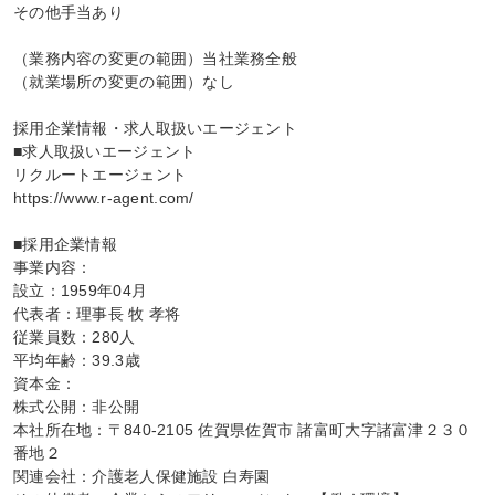
その他手当あり

（業務内容の変更の範囲）当社業務全般

（就業場所の変更の範囲）なし

採用企業情報・求人取扱いエージェント

■求人取扱いエージェント

リクルートエージェント

https://www.r-agent.com/

■採用企業情報

事業内容：

設立：1959年04月

代表者：理事長 牧 孝将

従業員数：280人

平均年齢：39.3歳

資本金：

株式公開：非公開

本社所在地：〒840-2105 佐賀県佐賀市 諸富町大字諸富津２３０
番地２

関連会社：介護老人保健施設 白寿園
