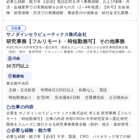
い合わせ電話対応や書類発送等を担当します。 ■共済金請求書類の受付、
必要な経験・能力等 【必須】電話応対を伴う事務経験、および保険・共
内容確認、および共済金支払に関する審査・事務処理業務全般を担当 ■専
済・金融業界での実務経験をお持ちの方（2～4年程度）【尚可】生命保
用システムへのデータ入力、各種必要書類の作成・発送作業 ■加入者様や
険・損害保険・共済での勤務経験、事故受付や保険金・給付金支払業務経
医療機関等からの各種問い合わせに対する丁寧かつ迅速な電話応対 ■現場
験がある方 【求める人物像】■相手の立場に立った丁寧な対応ができる方
調査の対応および業務プロセスの改善活動 【業務内容の変更範囲】当社の
■チームワークを大切にし、素直に学べる方★外勤の保険営業から内勤事
指定する業務 募集職種 横浜市【共済金支払事務】金融保険業界経験歓迎/
正社員
務へのキャリアチェンジ希望者も大歓迎です！ 学歴・資格 学歴：大学院
サノダインセラピューティクス株式会社
各種手当充実/転勤無
大学 高専 短大 専修学校 高校 語学力： 資格：
研究事務【フルリモート・時短勤務可】 その他事務
外部CROや大学研究室等へ委託研究・開発をスムーズに進行させる研究事務業務全般
（契約・発注・進捗管理・ドキュメント整備等）CRO・大学等との契約手続き補助（ND
A・委託・共同研究契約等の進行・記録管理）
月給
30万円以上
勤務地
東京都中央区
主婦・主夫歓迎
年間休日120日以上
転勤なし
英語
時短勤務あり
在宅OK
完全週休2日制
交通費支給
土日祝休み
仕事の内容
企業名 サノダインセラピューティクス株式会社 求人名 研究事務【フルリ
モート・時短勤務可】 仕事の内容 外部CROや大学研究室等へ委託研究・
開発をスムーズに進行させる研究事務業務全般（契約・発注・進捗管理・
ドキュメント整備等）CRO・大学等との契約手続き補助（NDA・委託・
必要な経験・能力等
共同研究契約等の進行・記録管理） ■見積取得、発注、検収、請求処理等
必要な経験・能力等 【必須】大学、製薬、CRO、バイオテック等での研