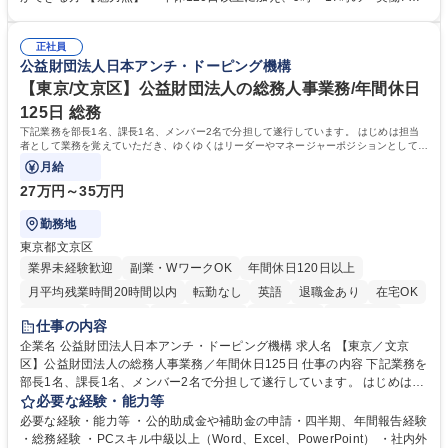
（医師）からの電話、FAX、ネット申請に伴う相談受付 ・複雑な案件のへ
間勤務」で残業も少なくワークライフバランスは抜群です。 【将来的な業
のエスカレーション・連携対応 募集職種 第二新卒歓迎！【正社員事務】
務（各種委員会運営）】 ・学会内における各種委員会のスケジュール調
年休120日/デスクワーク中心で残業少なめ
正社員
整、資料作成、当日の運営サポート 学歴・資格 学歴：大学院 大学 語学
公益財団法人日本アンチ・ドーピング機構
力： 資格：
【東京/文京区】公益財団法人の総務人事業務/年間休日
125日 総務
下記業務を部長1名、課長1名、メンバー2名で分担して遂行しています。 はじめは担当
者として業務を覚えていただき、ゆくゆくはリーダーやマネージャーポジションとして活
躍いただくことを期待しています。
月給
27万円～35万円
勤務地
東京都文京区
業界未経験歓迎
副業・WワークOK
年間休日120日以上
月平均残業時間20時間以内
転勤なし
英語
退職金あり
在宅OK
賞与あり
育休あり
完全週休2日制
交通費支給
土日祝休み
仕事の内容
食事補助あり
企業名 公益財団法人日本アンチ・ドーピング機構 求人名 【東京／文京
区】公益財団法人の総務人事業務／年間休日125日 仕事の内容 下記業務を
部長1名、課長1名、メンバー2名で分担して遂行しています。 はじめは担
当者として業務を覚えていただき、ゆくゆくはリーダーやマネージャーポ
必要な経験・能力等
ジションとして活躍いただくことを期待しています。 【総務・人事グルー
必要な経験・能力等 ・公的助成金や補助金の申請・四半期、年間報告経験
プの業務内容】 ・人事制度関連 ・採用活動 ・教育研修の企画、実行 ・勤
・総務経験 ・PCスキル中級以上（Word、Excel、PowerPoint） ・社内外