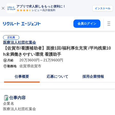
アプリで求人探しをもっと便利に！
インストール
レビュー高評価
無料
会員ログイン
正社員
医療法人社団杠葉会
【佐賀市/看護補助者】面接1回/福利厚生充実 /平均残業10
h未満働きやすい環境 看護助手
20万3600円～21万9600円
月給
佐賀県佐賀市
勤務地
仕事概要
応募について
採用企業情報
仕事内容
企業名

医療法人社団杠葉会
