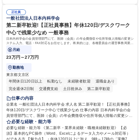
運営やその他総務業務全般 ※労務と総務を1：1の割合でお任せ。 入社後
【魅力・やりがい】森ビルGの安定基盤で労務から総務まで幅広く携われ
は部内のOJTを中心に、あなたの経験に合わせて不足している部分はいつ
ます。定型業務に留まらず、社内規定や人事制度の改定など会社のコア業
でも質問・相談できる環境が整っているため、安心して成長できます。 募
正社員
務に挑戦できるため、自身の成長と組織への貢献度をダイレクトに実感で
一般社団法人日本内科学会
集職種 【森ビルG】人事・総務◆賞与5ヶ月◆年休120日◆残業少なめ◆
きます。 残業少なめ、週1日リモート可など、ワークライフバランスを保
リモート可
ち長期活躍できる環境です。 「これまでの幅広い経験を活かし、長期的な
第二新卒歓迎!【正社員事務】年休120日/デスクワーク
キャリアを築きたい」という前向きな意欲と挑戦を全力で応援します。 学
中心で残業少なめ 一般事務
歴・資格 学歴：大学院 大学 高専 短大 専修学校 高校 語学力： 資格：日商
日本内科学会の会員管理部門にて、医師（会員）の年会費徴収や住所等個人情報の変更シ
簿記検定1級 日商簿記検定2級 日商簿記検定3級
ステム入力、電話・FAX対応をお任せします。将来的には、各種委員会の運営事務局業務
などにも幅広く携わっていただきます。
月給
23万円～27万円
勤務地
東京都文京区
年間休日120日以上
転勤なし
未経験者歓迎
退職金あり
完全週休2日制
交通費支給
土日祝休み
第二新卒歓迎
仕事の内容
企業名 一般社団法人日本内科学会 求人名 第二新卒歓迎！【正社員事務】
年休120日/デスクワーク中心で残業少なめ 仕事の内容 日本内科学会の会
員管理部門にて、医師（会員）の年会費徴収や住所等個人情報の変更シス
テム入力、電話・FAX対応をお任せします。将来的には、各種委員会の運
必要な経験・能力等
営事務局業務などにも幅広く携わっていただきます。 【会員管理・データ
必要な経験・能力等 《第二新卒・業界未経験・職種未経験歓迎》 【必
入力業務】 ・医師（会員）の住所変更、個人情報のシステム登録・更新
須】基本的なPC操作（Word、Excelによるデータ入力やメール対応等）
・年会費の徴収管理や入金データの照合確認 【問い合わせ対応】 ・会員
ができる方 【魅力点】 ・年休120日以上に加え、9時～17時の「実働7時