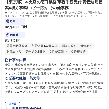
指す
専修学校 高校 語学力： 資格：
【東京都】本支店の窓口業務(事務手続受付/資産運用提
案)/後方事務/ロビー応対 その他事務
★バックオフィスではなく顧客折衝を含む職種です★ 国内の本支店等にて下記の業務に
従事していただきます。 ■窓口/後方/ロビーにて事務手続等の受付・オペレーション、お
客様対応
月給
32万4000円以上
勤務地
東京都23区
業界未経験歓迎
年間休日120日以上
経験者歓迎
研修あり
退職金あり
完全週休2日制
女性が活躍中
交通費支給
土日祝休み
仕事の内容
企業名 株式会社三菱ＵＦＪ銀行 求人名 【東京都】本支店の窓口業務(事務
手続受付/資産運用提案)/後方事務/ロビー応対 仕事の内容 ★バックオフィ
スではなく顧客折衝を含む職種です★ 国内の本支店等にて下記の業務に従
事していただきます。 ■窓口/後方/ロビーにて事務手続等の受付・オペレ
必要な経験・能力等
ーション、お客様対応 ■窓口にて、ご来店された個人のお客様に対して金
必要な経験・能力等 【必須】★顧客折衝経験を活かしてご活躍可能な環境
融商品のご提案 ■効率的な事務運用の検討・構築等 ≪業務紹介：ご応募前
です。 ■販売or接客or窓口業務or営業経験をお持ちの方(業界不問) ※対話
に必ずご覧ください≫ ※記事 https://www.mysite.bk.mufg.jp/career/circle/
を通じてニーズをヒアリングし対応/提案を実施した経験必須 ■正社員とし
article17/ ※動画 https://youtu.be/H-S7HaJqqbg 募集職種 【東京都】本支
ての就業経験1年以上 【歓迎】■金融業界での就業経験■銀行での預金為替
店の窓口業務(事務手続受付/資産運用提案)/後方事務/ロビー応対
事務経験 ■金融商品の提案・販売経験 ≪魅力≫研修やOJT環境が整ってい
正社員
るので安心して入行いただけます。 幅広いキャリアの選択肢があり、公募
北大阪急行電鉄株式会社