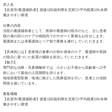
求人名

【佐賀市/看護補助者】面接1回/福利厚生充実◎/平均残業10h未満
働きやすい環境

仕事の内容

当院の看護補助者として、医師や看護師の指示のもと、主に患者
様の身の回りのケアや病院内でのサポート業務をお任せします。
看護師または准看護師とペア制で業務を遂行していただきます。

【具体的には】患者様の食事の介助や身体のケア、看護師や医師
の指示に基づいた処置の補助を担当していただきます。

【魅力】

専門的な治療：耳鼻咽喉科では、小さいお子様から高齢者への手
術において最短の入院期間を誇ります。

地域密着型医療：地域に根ざした医療提供を行い、患者との信頼
関係を築いています。

募集職種

【佐賀市/看護補助者】面接1回/福利厚生充実◎/平均残業10h未満
働きやすい環境