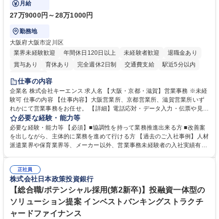
月給
27万9000円～28万1000円
勤務地
大阪府大阪市淀川区
業界未経験歓迎
年間休日120日以上
未経験者歓迎
退職金あり
賞与あり
育休あり
完全週休2日制
交通費支給
駅近5分以内
土日祝休み
仕事の内容
企業名 株式会社キーエンス 求人名 【大阪・京都・滋賀】営業事務 ※未経
験可 仕事の内容 【仕事内容】大阪営業所、京都営業所、滋賀営業所いず
れかにて営業事務をお任せ。 【詳細】電話応対・データ入力・伝票や見積
の作成・カタログ送付・来客対応・営業所内で発生する事務業務や業務改
必要な経験・能力等
善をお任せ。 【教育制度】ご入社後、育成担当とペアになりながらOJTに
必要な経験・能力等 【必須】■協調性を持って業務推進出来る方 ■改善案
て業務を覚えていただくことが可能です。業務システムがきちんと構築さ
を出しながら、主体的に業務を進めて行ける方 【過去のご入社事例】人材
れているため、スムーズに仕事に慣れることができる環境です。また、
派遣業界や保育業界等、メーカー以外、営業事務未経験者の入社実績有
「チームで成果を出す文化」があり、良いやり方を積極的に共有しながら
【当社の事務職について】単なる事務ではなく主体性を発揮したサポート
常に改善を目指す風土のため、安心して業務に取り組んでいただけます。
により、キーエンスの付加価値向上に貢献します。ベースの定型業務に加
募集職種 【大阪・京都・滋賀】営業事務 ※未経験可
正社員
えて、お客様や社員の状況に合わせ、能動的なサポート、改善の動きも期
株式会社日本政策投資銀行
待され。組織を支えるスペシャリストとして、チームに貢献し、結果的に
社員から頼られる存在になることができます。平均19:30の退勤以降の業
【総合職/ポテンシャル採用(第2新卒)】投融資一体型の
務の持ち帰りも禁止されており、メリハリのある働き方となります。 学
ソリューション提案 インベストバンキングストラクチ
歴・資格 学歴：大学院 大学 高専 短大 語学力： 資格：
ャードファイナンス