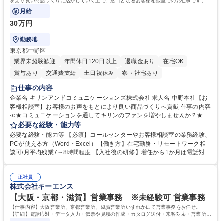
をより良い商品づくりに活かしていく上で、窓口となるお客様相談室でのお仕事です。
月給
30万円
勤務地
東京都中野区
業界未経験歓迎
年間休日120日以上
退職金あり
在宅OK
賞与あり
交通費支給
土日祝休み
寮・社宅あり
仕事の内容
企業名 キリンアンドコミュニケーションズ株式会社 求人名 中野本社【お
客様相談室】お客様のお声をもとにより良い商品づくりへ貢献 仕事の内容
≪★コミュニケーションを通してキリンのファンを増やしませんか？★≫
お客様のお声をより良い商品づくりに活かしていく上で、窓口となるお客
必要な経験・能力等
様相談室でのお仕事です。 日々お客様からいただくキリングループへのご
必要な経験・能力等 【必須】コールセンターやお客様相談室の業務経験、
意見を、企業活動に活かしています。お客様からの声に迅速かつ誠意をも
PCが使える方（Word・Excel）【働き方】在宅勤務・リモートワーク相
って対応、情報提供するとともにグループ内活動に反映しています。 【具
談可/月平均残業7～8時間程度 【入社後の研修】着任から1か月は電話対応
体的には】電話応対、メール、お手紙対応、ご指摘品調査報告書作成、有
のOJTを中心に実施し、電話対応に慣れた段階でメール・手紙のOJTを実
人チャットボット対応など。 【1日の対応件数】■電話：月間一人当たり
施する予定です。独り立ち以降もしっかりフォローする体制を整えていま
平均100件前後■メール・手紙：同上40件前後 募集職種 中野本社【お客様
正社員
すのでご安心ください。 【当社について】キリングループの広報機能を担
株式会社キーエンス
相談室】お客様のお声をもとにより良い商品づくりへ貢献
う会社として、お客様との出会いを大切にし、磨き上げたホスピタリティ
を込めてコミュニケーションをとりながら広報関連業務を行っておりま
【大阪・京都・滋賀】営業事務 ※未経験可 営業事務
す。 学歴・資格 学歴：大学院 大学 高専 短大 専修学校 高校 語学力： 資
【仕事内容】大阪営業所、京都営業所、滋賀営業所いずれかにて営業事務をお任せ。
格：
【詳細】電話応対・データ入力・伝票や見積の作成・カタログ送付・来客対応・営業所内
で発生する事務業務や業務改善をお任せ。