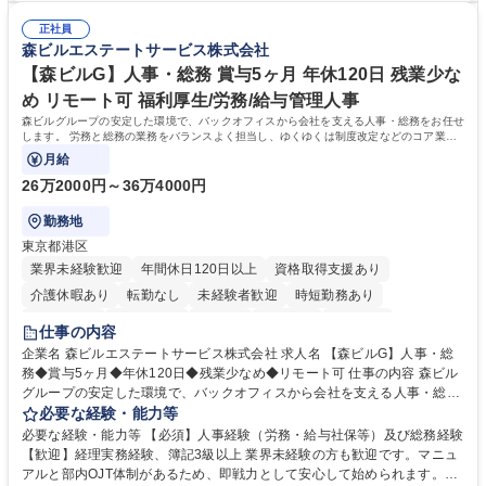
告書作成及び月次管理・部内総務庶務全般 など※※配属先によっては上記
る方。 ・社内外の多様な関係者と協調して業務を進められるコミュニケー
の他に担当頂く業務が発生する場合があります。 募集職種 【営業事務】
正社員
ション力がある方。 ・チャレンジを厭わず、粘り強く業務に取り組める
森ビルエステートサービス株式会社
業務職/三井物産グループ/平均残業時間10H/完全週休2日
方。多様な関係者と謙虚に信頼関係を構築でき、期限を意識したスケジュ
ール管理が出来る方。※将来的に他部署（営業部門、コーポレート部門）
【森ビルG】人事・総務 賞与5ヶ月 年休120日 残業少な
へのジョブローテーションの可能性があります。 学歴・資格 学歴：大学
め リモート可 福利厚生/労務/給与管理人事
院 大学 語学力： 資格：宅地建物取引士
森ビルグループの安定した環境で、バックオフィスから会社を支える人事・総務をお任せ
します。 労務と総務の業務をバランスよく担当し、ゆくゆくは制度改定などのコア業務
にも挑戦できる、やりがいある環境です。
月給
26万2000円～36万4000円
勤務地
東京都港区
業界未経験歓迎
年間休日120日以上
資格取得支援あり
介護休暇あり
転勤なし
未経験者歓迎
時短勤務あり
経験者歓迎
退職金あり
在宅OK
賞与あり
育休あり
仕事の内容
完全週休2日制
交通費支給
長期歓迎
駅近5分以内
土日祝休み
企業名 森ビルエステートサービス株式会社 求人名 【森ビルG】人事・総
務◆賞与5ヶ月◆年休120日◆残業少なめ◆リモート可 仕事の内容 森ビル
グループの安定した環境で、バックオフィスから会社を支える人事・総務
をお任せします。 労務と総務の業務をバランスよく担当し、ゆくゆくは制
必要な経験・能力等
度改定などのコア業務にも挑戦できる、やりがいある環境です。 ■勤怠管
必要な経験・能力等 【必須】人事経験（労務・給与社保等）及び総務経験
理、給与計算、社会保険手続き、年末調整等の労務管理全般 ■入退社手続
【歓迎】経理実務経験、簿記3級以上 業界未経験の方も歓迎です。マニュ
き、社内規定の改定や人事制度改定などのコア業務 ■社内イベントの企画
アルと部内OJT体制があるため、即戦力として安心して始められます。