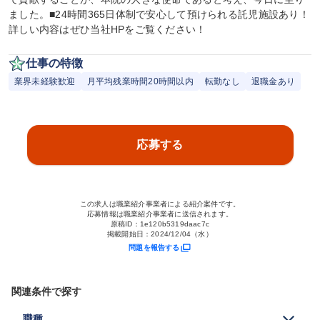
ました。■24時間365日体制で安心して預けられる託児施設あり！
詳しい内容はぜひ当社HPをご覧ください！
仕事の特徴
業界未経験歓迎
月平均残業時間20時間以内
転勤なし
退職金あり
応募する
この求人は職業紹介事業者による紹介案件です。
応募情報は職業紹介事業者に送信されます。
原稿ID：
1e120b5319daac7c
掲載開始日：
2024/12/04（水）
問題を報告する
関連条件で探す
職種