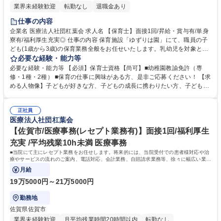
業界未経験歓迎
転勤なし
退職金あり
仕事の内容
企業名 医療法人社団杠葉会 求人名 【保育士】面接1回/昇給・賞与有/単身
寮有/福利厚生充実◎ 仕事の内容 保育施設「ゆずりは園」にて、職員の子
ども(1歳から3歳)の保育業務全般をお任せいたします。乳幼児を対象とし
た保育業務・オムツ交換、食事、遊びなど、子どもの年齢に合わせた対応
必要な経験・能力等
をお願いします。 土・日・祝・長期休暇には、単発利用希望小学生の遊び
必要な経験・能力等 【必須】保育士資格【尚可】■幼稚園教諭免許（専
の支援を行っていただきます。夜勤は対象の児童の数に応じ、1～2名体制
修・1種・2種） ■保育の仕事に興味がある方、是非ご応募ください！ 【求
で行っています。 面接1回/福利厚生充実◎/平均残業10h未満 募集職種
める人物像】子どもが好きな方、子どもの成長に携わりたい方、子どもと
【保育士】面接1回/昇給・賞与有/単身寮有/福利厚生充実◎
共に成長したい方、お持ちの資格を活かして働きたい方。 学歴・資格 学
歴：大学院 大学 高専 短大 専修学校 高校 語学力： 資格：保育士
正社員
医療法人社団杠葉会
【佐賀市/医療事務(レセプト業務有)】面接1回/福利厚生
充実 /平均残業10h未満 医療事務
■当院にて主にレセプト業務をお任せします。将来的には、当院受付での患者様対応や治
療やサービスの流れのご案内、電話対応、会計業務、自賠請求業務等、徐々に幅広い業務
をご担当いただきます。
月給
19万5000円～21万5000円
勤務地
佐賀県佐賀市
業界未経験歓迎
月平均残業時間20時間以内
転勤なし