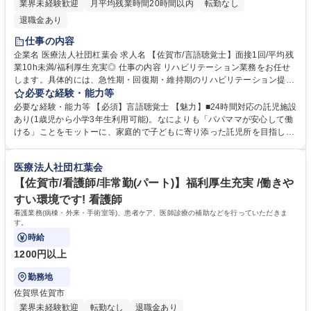
業界未経験歓迎
月平均残業時間20時間以内
転勤なし
退職金あり
仕事の内容
企業名 医療法人社団杠葉会 求人名 【佐賀市/言語聴覚士】面接1回/平均残
業10h未満/福利厚生充実◎ 仕事の内容 リハビリテーション業務をお任せ
します。具体的には、急性期・回復期・維持期のリハビリテーション提供
や食事（嚥下）訓練等です。言語障害の方の支援等もご担当いただきま
必要な経験・能力等
す。 【魅力】専門的な治療：耳鼻咽喉科では、小さいお子様から高齢者へ
必要な経験・能力等 【必須】言語聴覚士 【魅力】■24時間対応の託児施設
の手術において最短の入院期間を誇ります。地域密着型医療：地域に根ざ
あり(1歳児から小学3年生利用可能)。なによりも「パパママが安心して働
した医療提供を行い、患者との信頼関係を築いています。 ※変更範囲：な
ける」ことをモットーに、家庭的で子どもに寄り添った託児所を目指して
し 募集職種 【佐賀市/言語聴覚士】面接1回/平均残業10h未満/福利厚生充
います。子育て中の方にも安心な就業環境です。※日曜・祝祭日も利用可
実◎
能です！■残業は月平均5～10時間程度と少なめです。 【学歴補足】高
医療法人社団杠葉会
校、看護専門課程修了 以上 学歴・資格 学歴：大学院 大学 高専 短大 専修
学校 高校 語学力： 資格：
【佐賀市/看護師/非常勤(パート)】福利厚生充実 /働きや
すい環境です! 看護師
看護業務(病棟・外来・手術室等)、患者ケア、医師診療の補助などを行っていただきま
す。
時給
1200円以上
勤務地
佐賀県佐賀市
業界未経験歓迎
転勤なし
退職金あり