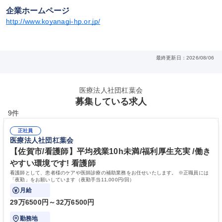
企業ホームページ
http://www.koyanagi-hp.or.jp/
最終更新日：2026/08/06
医療法人社団杠葉会
募集している求人
9件
正社員
医療法人社団杠葉会
【佐賀市/看護師】平均残業10h未満/福利厚生充実 /働き
やすい環境です! 看護師
看護師として、患者様のケアや医師診療の補助業務をお任せいたします。 ※正職員には
「夜勤」をお願いしています（夜勤手当11,000円/回）
月給
29万6500円～32万6500円
勤務地