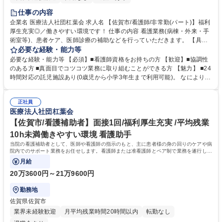
仕事の内容
企業名 医療法人社団杠葉会 求人名 【佐賀市/看護師/非常勤(パート)】福利
厚生充実◎／働きやすい環境です！ 仕事の内容 看護業務(病棟・外来・手
術室等)、患者ケア、医師診療の補助などを行っていただきます。 【具体
的には】 ご飯の準備、入浴補助、医師の病棟管理に沿って補助業務をお任
必要な経験・能力等
せいたします。 ※夜勤(深夜)の勤務が発生します(準夜手当、深夜手当の支
必要な経験・能力等 【必須】■看護師資格をお持ちの方 【歓迎】■協調性
給あり) 募集職種 【佐賀市/看護師/非常勤(パート)】福利厚生充実◎／働き
のある方 ■真面目でコツコツ業務に取り組むことができる方 【魅力】 ■24
やすい環境です！
時間対応の託児施設あり(0歳児から小学3年生まで利用可能)。 なによりも
「パパママが安心して働ける」ことをモットーに、家庭的で子どもに寄り
添った託児所を目指しています。子育て中の方にも安心な就業環境です。
正社員
※日曜・祝祭日も利用可能です！ 学歴・資格 学歴：大学院 大学 高専 短大
医療法人社団杠葉会
専修学校 高校 語学力： 資格：看護師
【佐賀市/看護補助者】面接1回/福利厚生充実 /平均残業
10h未満働きやすい環境 看護助手
当院の看護補助者として、医師や看護師の指示のもと、主に患者様の身の回りのケアや病
院内でのサポート業務をお任せします。看護師または准看護師とペア制で業務を遂行して
いただきます。
月給
20万3600円～21万9600円
勤務地
佐賀県佐賀市
業界未経験歓迎
月平均残業時間20時間以内
転勤なし