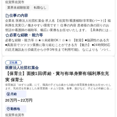
佐賀県佐賀市
業界未経験歓迎
転勤なし
仕事の内容
企業名 医療法人社団杠葉会 求人名 【佐賀市/看護補助/非常勤(パート)】福
利厚生充実◎／働きやすい環境です！ 仕事の内容 患者様の身の回りのお
世話や看護師の補助等、幅広い業務をお任せいたします。 【具体的には】
患者様の食事の介助や身体のケア、看護師や医師の指示に基づいた処置の
必要な経験・能力等
補助等、状況に応じて臨機応変に対応していただきます。 募集職種 【佐
必要な経験・能力等 ☆★☆未経験OK！☆★☆ 【歓迎】■協調性のある方
賀市/看護補助/非常勤(パート)】福利厚生充実◎／働きやすい環境です！
■真面目でコツコツ業務に取り組むことができる方 【魅力】 ■24時間対応
の託児施設あり(0歳児から小学3年生まで利用可能)。 なによりも「パパマ
マが安心して働ける」ことをモットーに、家庭的で子どもに寄り添った託
児所を目指しています。子育て中の方にも安心な就業環境です。※日曜・
正社員
祝祭日も利用可能です！ 学歴・資格 学歴：大学院 大学 高専 短大 専修学
医療法人社団杠葉会
校 高校 語学力： 資格：
【保育士】面接1回/昇給・賞与有/単身寮有/福利厚生充
実 保育士
保育施設「ゆずりは園」にて、職員の子ども(1歳から3歳)の保育業務全般をお任せいたし
ます。乳幼児を対象とした保育業務・オムツ交換、食事、遊びなど、子どもの年齢に合わ
せた対応をお願いします。
月給
20万円～22万円
勤務地
佐賀県佐賀市