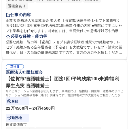
退職金あり
仕事の内容
企業名 医療法人社団杠葉会 求人名 【佐賀市/医療事務(レセプト業務有)】
面接1回/福利厚生充実◎/平均残業10h未満 仕事の内容 ■当院にて主にレセ
プト業務をお任せします。将来的には、当院受付での患者様対応や治療や
サービスの流れのご案内、電話対応、会計業務、自賠請求業務等、徐々に
必要な経験・能力等
幅広い業務をご担当いただきます。 【採用背景】 これからも求められる
必要な経験・能力等 【必須】レセプト請求経験者 他院での経験者や、レ
病院であり続ける為に、医事課業務（特に当面はレセプト請求業務）の強
セプト経験がある定年退職者（予定者）も大歓迎です。レセプト請求の厳
化の増員です。 【やりがい】 事務職として地域医療に貢献できるポジシ
格化が、目下の当院の最優先課題ですので、貴方のお力をお貸しくださ
ョンであり、やりがいも十分。腰を据えてスキルアップができる環境で
い！ 学歴・資格 学歴：大学院 大学 高専 短大 専修学校 高校 語学力： 資
す。 募集職種 【佐賀市/医療事務(レセプト業務有)】面接1回/福利厚生充
格：
実◎/平均残業10h未満
正社員
医療法人社団杠葉会
【佐賀市/言語聴覚士】面接1回/平均残業10h未満/福利
厚生充実 言語聴覚士
リハビリテーション業務をお任せします。具体的には、急性期・回復期・維持期のリハビ
リテーション提供や食事（嚥下）訓練等です。言語障害の方の支援等もご担当いただきま
す。
月給
22万4500円～24万4500円
勤務地
佐賀県佐賀市