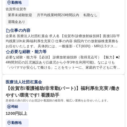
勤務地
佐賀県佐賀市
業界未経験歓迎
月平均残業時間20時間以内
転勤なし
退職金あり
仕事の内容
企業名 医療法人社団杠葉会 求人名 【佐賀市/診療放射線技師】面接1回/平
均残業10h未満/福利厚生充実◎ 仕事の内容 病院内での放射線検査業務を
お任せいたします。 具体的には、一般撮影・CT(80列)・MRI(1.5テス
ラ)・DR・外科用イメージ・骨塩量測定等です。 【魅力】専門的な治療：
必要な経験・能力等
耳鼻咽喉科では、小さいお子様から高齢者への手術において最短の入院期
必要な経験・能力等 【必須】 診療放射線技師（取得見込可） 【魅力】■2
間を誇ります。地域密着型医療：地域に根ざした医療提供を行い、患者と
4時間対応の託児施設あり(1歳児から小学3年生利用可能)。なによりも
の信頼関係を築いています。 ・オンコール当番あり ・宿直あり(月1～2回
「パパママが安心して働ける」ことをモットーに、家庭的で子どもに寄り
程度) ※変更範囲：なし 募集職種 【佐賀市/診療放射線技師】面接1回/平均
添った託児所を目指しています。子育て中の方にも安心な就業環境です。
残業10h未満/福利厚生充実◎
※日曜・祝祭日も利用可能です！■残業は月平均5～10時間程度と少なめ
医療法人社団杠葉会
です。 【学歴補足】高校、看護専門課程修了 以上 学歴・資格 学歴：大学
院 大学 高専 短大 専修学校 高校 語学力： 資格：診療放射線技師
【佐賀市/看護補助/非常勤(パート)】福利厚生充実 /働き
やすい環境です! 看護助手
患者様の身の回りのお世話や看護師の補助等、幅広い業務をお任せいたします。
時給
1200円以上
勤務地