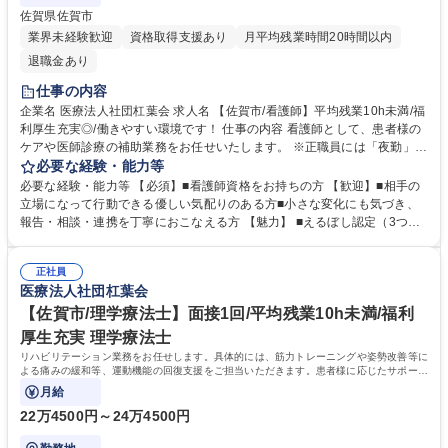
佐賀県佐賀市
業界未経験歓迎
資格取得支援あり
月平均残業時間20時間以内
退職金あり
仕事の内容
企業名 医療法人社団杠葉会 求人名 【佐賀市/看護師】平均残業10h未満/福
利厚生充実◎/働きやすい環境です！ 仕事の内容 看護師として、患者様の
ケアや医師診療の補助業務をお任せいたします。 ※正職員には「夜勤」を
お願いしています（夜勤手当11,000円/回） ・患者さんの療養上のケア
必要な経験・能力等
（バイタルチェック、採血、注射、点滴、状態観察、食事、入浴、排泄の
必要な経験・能力等 【必須】■看護師資格をお持ちの方 【歓迎】■相手の
介助、配膳下膳、配薬等の服薬管理、生活改善に関する入退院患者指導）
立場になって行動できる優しい気配りのある方■小さな変化にも気づき、
・医療処置（体位変換等の褥瘡処置、吸引、ストーマ・カテーテル管理な
報告・相談・連携を丁寧におこなえる方 【魅力】 ■えるぼし認定（3つ
ど） ・移送、ナースコール対応、酸素など医療機器の管理、多職種とのカ
星） 厚生労働省が評価する制度で、弊院は最高位の3段階目を取得。県内
ンファレンス、ターミナルケア、計画書の作成 ・紙カルテとオーダリング
医療機関で初の認定です。 ■残業は月平均10時間程度と少なめ。日勤者と
の半々で運用中です 募集職種 【佐賀市/看護師】平均残業10h未満/福利厚
正社員
夜勤者でマスクの色を変え意識づけをしています。 学歴・資格 学歴：大
医療法人社団杠葉会
生充実◎/働きやすい環境です！
学院 大学 高専 短大 専修学校 高校 語学力： 資格：看護師
【佐賀市/理学療法士】面接1回/平均残業10h未満/福利
厚生充実 理学療法士
リハビリテーション業務をお任せします。具体的には、筋力トレーニングや姿勢改善等に
よる痛みの緩和等、運動機能の回復支援をご担当いただきます。患者様に応じたサポート
を目指しています。
月給
22万4500円～24万4500円