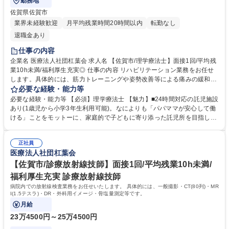
勤務地
佐賀県佐賀市
業界未経験歓迎
月平均残業時間20時間以内
転勤なし
退職金あり
仕事の内容
企業名 医療法人社団杠葉会 求人名 【佐賀市/理学療法士】面接1回/平均残
業10h未満/福利厚生充実◎ 仕事の内容 リハビリテーション業務をお任せ
します。具体的には、筋力トレーニングや姿勢改善等による痛みの緩和
等、運動機能の回復支援をご担当いただきます。患者様に応じたサポート
必要な経験・能力等
を目指しています。 【魅力】専門的な治療：耳鼻咽喉科では、小さいお子
必要な経験・能力等 【必須】理学療法士 【魅力】■24時間対応の託児施設
様から高齢者への手術において最短の入院期間を誇ります。地域密着型医
あり(1歳児から小学3年生利用可能)。なによりも「パパママが安心して働
療：地域に根ざした医療提供を行い、患者との信頼関係を築いています。
ける」ことをモットーに、家庭的で子どもに寄り添った託児所を目指して
※変更範囲：なし 募集職種 【佐賀市/理学療法士】面接1回/平均残業10h
います。子育て中の方にも安心な就業環境です。※日曜・祝祭日も利用可
未満/福利厚生充実◎
能です！■残業は月平均5～10時間程度と少なめです。 【学歴補足】高
正社員
校、看護専門課程修了 以上 学歴・資格 学歴：大学院 大学 高専 短大 専修
医療法人社団杠葉会
学校 高校 語学力： 資格：理学療法士
【佐賀市/診療放射線技師】面接1回/平均残業10h未満/
福利厚生充実 診療放射線技師
病院内での放射線検査業務をお任せいたします。 具体的には、一般撮影・CT(80列)・MR
I(1.5テスラ)・DR・外科用イメージ・骨塩量測定等です。
月給
23万4500円～25万4500円