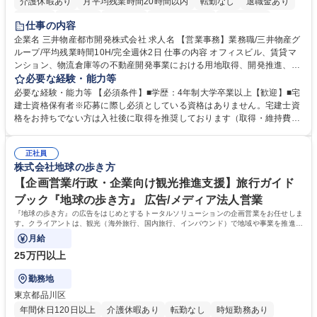
介護休暇あり
月平均残業時間20時間以内
転勤なし
退職金あり
在宅OK
賞与あり
育休あり
完全週休2日制
交通費支給
仕事の内容
駅近5分以内
土日祝休み
寮・社宅あり
企業名 三井物産都市開発株式会社 求人名 【営業事務】業務職/三井物産グ
ループ/平均残業時間10H/完全週休2日 仕事の内容 オフィスビル、賃貸マ
ンション、物流倉庫等の不動産開発事業における用地取得、開発推進、賃
貸運営、売却、仲介・活用提案等を行う営業部門において事務業務を担当
必要な経験・能力等
いただきます。 【詳細】・契約書管理、契約書製本、捺印対応、ファイリ
必要な経験・能力等 【必須条件】■学歴：4年制大学卒業以上【歓迎】■宅
ング、登記簿取得、調書取得・支払業務（各種費用支払、支払管理、請
建士資格保有者※応募に際し必須としている資格はありません。宅建士資
求・支払データ登録、取引先マスター申請対応）・予算作成及び予実管
格をお持ちでない方は入社後に取得を推奨しております（取得・維持費用
理・各種稟議書、報告書作成業務・各種台帳管理、交際費・会議費支払報
の一部補助あり） 【求める人物像】 ・向学心豊かで、主体的に行動でき
告書作成及び月次管理・部内総務庶務全般 など※※配属先によっては上記
る方。 ・社内外の多様な関係者と協調して業務を進められるコミュニケー
の他に担当頂く業務が発生する場合があります。 募集職種 【営業事務】
正社員
ション力がある方。 ・チャレンジを厭わず、粘り強く業務に取り組める
株式会社地球の歩き方
業務職/三井物産グループ/平均残業時間10H/完全週休2日
方。多様な関係者と謙虚に信頼関係を構築でき、期限を意識したスケジュ
ール管理が出来る方。※将来的に他部署（営業部門、コーポレート部門）
【企画営業/行政・企業向け観光推進支援】旅行ガイド
へのジョブローテーションの可能性があります。 学歴・資格 学歴：大学
ブック『地球の歩き方』 広告/メディア法人営業
院 大学 語学力： 資格：宅地建物取引士
『地球の歩き方』の広告をはじめとするトータルソリューションの企画営業をお任せしま
す。クライアントは、観光（海外旅行、国内旅行、インバウンド）で地域や事業を推進し
たい国内外の行政や企業です。
月給
25万円以上
勤務地
東京都品川区
年間休日120日以上
介護休暇あり
転勤なし
時短勤務あり