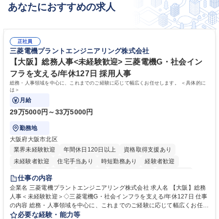
あなたにおすすめの求人
正社員
三菱電機プラントエンジニアリング株式会社
【大阪】総務人事<未経験歓迎> 三菱電機G・社会イン
フラを支える/年休127日 採用人事
総務・人事領域を中心に、これまでのご経験に応じて幅広くお任せします。 ＜具体的に
は＞
月給
29万5000円～33万5000円
勤務地
大阪府大阪市北区
業界未経験歓迎
年間休日120日以上
資格取得支援あり
未経験者歓迎
住宅手当あり
時短勤務あり
経験者歓迎
退職金あり
在宅OK
賞与あり
完全週休2日制
交通費支給
仕事の内容
駅近5分以内
土日祝休み
服装自由
寮・社宅あり
食事補助あり
企業名 三菱電機プラントエンジニアリング株式会社 求人名 【大阪】総務
人事＜未経験歓迎＞◇三菱電機G・社会インフラを支える/年休127日 仕事
の内容 総務・人事領域を中心に、これまでのご経験に応じて幅広くお任せ
します。 ＜具体的には＞ ・総務/人事労務（給与・社保・勤怠管理など）
必要な経験・能力等