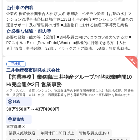
仕事の内容
企業名 株式会社関東合人社 求人名 未経験・ベテラン歓迎【お茶の水】マ
ンション管理事務◎転勤無/年休123日 仕事の内容 ■マンション管理組合の
運営サポート及び管理員の指導 ■担当物件における修繕工事等受注業務 ■
事務所内での事務業務等 ★異業界からの転職者が多数活躍しています
必要な経験・能力等
【年収補足】532万円 ＋別途インセンティヴで平均約100万円/年（昨年度
必要な経験・能力等 【必須】■資格取得に向けてコツコツ努力できる方 ■
実績） ＋管理業務主任者資格手当50,000円/月 ★親会社である株式会社合
PCスキル（Excel,PowerPoint,Word） ■積極的に行動できる方 【入社
人社計画研究所社のグループ会社として、質の高いサービスと適性価格を
者】49歳：事務経験、32歳：ドラッグストア勤務、 58歳：飲食店勤務
武器に約20年受託戸数増加中です。https://www.gojin.co.jp/abt/abt_3.html
等：中途採用の9割が未経験者！ 【資格取得支援】■メンター制度■社内模
募集職種 未経験・ベテラン歓迎【お茶の水】マンション管理事務◎転勤
試や研修制度など充実！ ＊未資格者の8割以上が入社2年以内に資格を取
無/年休123日
正社員
得出来ております！ 【魅力】■フレックス制度、未経験からでも下限年収
三井物産都市開発株式会社
を一律支給！ ■管理業務主任者資格取得後には50,000円/月の手当あり！
学歴・資格 学歴：大学院 大学 高専 短大 専修学校 高校 語学力： 資格：第
【営業事務】業務職/三井物産グループ/平均残業時間10
一種運転免許普通自動車
H/完全週休2日 営業事務
オフィスビル、賃貸マンション、物流倉庫等の不動産開発事業における用地取得、開発推
進、賃貸運営、売却、仲介・活用提案等を行う営業部門において事務業務を担当いただき
ます。
月給
30万9500円～43万4000円
勤務地
東京都港区
業界未経験歓迎
年間休日120日以上
資格取得支援あり