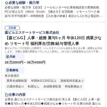
お客様のお声をより良い商品づくりに活かしていく上で、窓口となるお客
必要な経験・能力等
様相談室でのお仕事です。 日々お客様からいただくキリングループへのご
必要な経験・能力等 【必須】コールセンターやお客様相談室の業務経験、
意見を、企業活動に活かしています。お客様からの声に迅速かつ誠意をも
PCが使える方（Word・Excel）【働き方】在宅勤務・リモートワーク相
って対応、情報提供するとともにグループ内活動に反映しています。 【具
談可/月平均残業7～8時間程度 【入社後の研修】着任から1か月は電話対応
体的には】電話応対、メール、お手紙対応、ご指摘品調査報告書作成、有
のOJTを中心に実施し、電話対応に慣れた段階でメール・手紙のOJTを実
人チャットボット対応など。 【1日の対応件数】■電話：月間一人当たり
施する予定です。独り立ち以降もしっかりフォローする体制を整えていま
平均100件前後■メール・手紙：同上40件前後 募集職種 中野本社【お客様
正社員
すのでご安心ください。 【当社について】キリングループの広報機能を担
森ビルエステートサービス株式会社
相談室】お客様のお声をもとにより良い商品づくりへ貢献
う会社として、お客様との出会いを大切にし、磨き上げたホスピタリティ
を込めてコミュニケーションをとりながら広報関連業務を行っておりま
【森ビルG】人事・総務 賞与5ヶ月 年休120日 残業少な
す。 学歴・資格 学歴：大学院 大学 高専 短大 専修学校 高校 語学力： 資
め リモート可 福利厚生/労務/給与管理人事
格：
森ビルグループの安定した環境で、バックオフィスから会社を支える人事・総務をお任せ
します。 労務と総務の業務をバランスよく担当し、ゆくゆくは制度改定などのコア業務
にも挑戦できる、やりがいある環境です。
月給
26万2000円～36万4000円
勤務地
東京都港区
業界未経験歓迎
年間休日120日以上
資格取得支援あり
介護休暇あり
転勤なし
未経験者歓迎
時短勤務あり
経験者歓迎
退職金あり
在宅OK
賞与あり
育休あり
仕事の内容
完全週休2日制
交通費支給
長期歓迎
駅近5分以内
土日祝休み
企業名 森ビルエステートサービス株式会社 求人名 【森ビルG】人事・総
務◆賞与5ヶ月◆年休120日◆残業少なめ◆リモート可 仕事の内容 森ビル