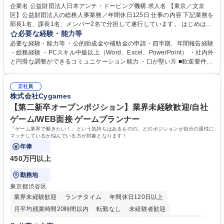
食事補助あり
企業名 公益財団法人日本アンチ・ドーピング機構 求人名 【東京／文京
区】公益財団法人の総務人事業務／年間休日125日 仕事の内容 下記業務を
部長1名、課長1名、メンバー2名で分担して遂行しています。 はじめは担
当者として業務を覚えていただき、ゆくゆくはリーダーやマネージャーポ
必要な経験・能力等
ジションとして活躍いただくことを期待しています。 【総務・人事グルー
必要な経験・能力等 ・公的助成金や補助金の申請・四半期、年間報告経験
プの業務内容】 ・人事制度関連 ・採用活動 ・教育研修の企画、実行 ・勤
・総務経験 ・PCスキル中級以上（Word、Excel、PowerPoint） ・社内外
怠管理 ・官公庁への各種提出 ・法定の会議運営（評議員会、理事会） ・
と円滑な調整ができるコミュニケーション能力 ・口が堅い方 ■歓迎要件
コンプライアンス ・内部規程やルールの管理、整備、文書管理 ・契約関
・採用業務経験 ・英語に抵抗がない方 ・営業経験 学歴・資格 学歴：大学
連 ・衛生管理 ・防災関連・公的助成金の管理・オフィス、ファシリティ
院 大学 高専 短大 専修学校 高校 語学力： 資格：
管理 ・福利厚生関連 ・職員からの問合せ、相談対応 ・その他日常の総務
正社員
株式会社Cygames
業務全般 募集職種 【東京／文京区】公益財団法人の総務人事業務／年間
休日125日
【第二新卒オープンポジション】業界未経験歓迎/自社
ゲーム/WEB面接 ゲームプランナー
「ゲーム業界で働きたい！」という気持ちはあるものの、どのポジションが自分の適性に
マッチしているか悩んでいる方が対象となります！
年俸
450万円以上
勤務地
東京都渋谷区
業界未経験歓迎
ランチタイム
年間休日120日以上
月平均残業時間20時間以内
転勤なし
未経験者歓迎
住宅手当あり
経験者歓迎
完全週休2日制
インセンティブあり