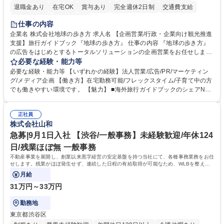
退職金あり
在宅OK
賞与あり
完全週休2日制
交通費支給
駅近5分以内
土日祝休み
仕事の内容
企業名 株式会社地球の歩き方 求人名 【企画営業/行政・企業向け観光推進
支援】旅行ガイドブック『地球の歩き方』 仕事の内容 『地球の歩き方』
の広告をはじめとするトータルソリューションの企画営業をお任せしま
す。クライアントは、観光（海外旅行、国内旅行、インバウンド）で地域
必要な経験・能力等
や事業を推進したい国内外の行政や企業です。 【業務詳細】■『地球の歩
必要な経験・能力等 【いずれかの経験】法人営業/広告/PR/マーケティン
き方』は海外旅行ガイドブックのNo.1ブランドであり、国内旅行において
グ/メディア企画 【働き方】在宅勤務可能/フレックスタイム/子育て中の方
も牽引しております。観光推進支援においても、業界を牽引する意欲的な
でも働きやすい環境です。 【魅力】 ■海外旅行ガイドブックのシェアNo.1
取り組みが期待されています■インバウンドは、日本の地域の未来を担う
メディアとして、個人旅行文化の拡大と定着を担ってきたブランドに携わ
国策事業です。「GOOD LUCK TRIP」は、海外旅行ガイドブックと同様
ることが可能です。 ■国内旅行ガイドブックは立ち上げ間もない新規事業
に、インバウンドのトップブランドに成長しております■旅が業務であ
正社員
であり、「地球の歩き方」としてどう取り組むか、共に形を作るコアメン
株式会社山和
り、日常です。旅好きにはこれ以上ない環境です 募集職種 【企画営業/行
バーとして活躍いただきます。 学歴・資格 学歴：大学院 大学 語学力： 資
政・企業向け観光推進支援】旅行ガイドブック『地球の歩き方』
格：
急募|9月1日入社 【渋谷/一般事務】未経験歓迎/年休124
日/残業ほぼ無 一般事務
不動産事業を展開し、創業以来黒字経営の安定基盤を持つ当社にて、各種事務業務をお任
せします。残業がほぼ発生せず、連続した日程の有給取得が可能なため、WLBを整えた
い方にお勧めの環境です！
月給
31万円～33万円
勤務地
東京都渋谷区