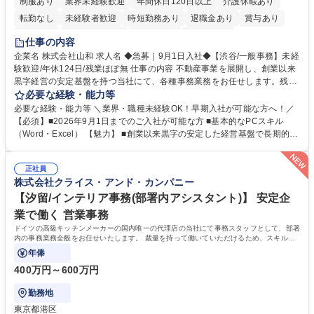
制服あり
業界未経験歓迎
年間休日120日以上
介護休暇あり
転勤なし
未経験者歓迎
時短勤務あり
退職金あり
賞与あり
育休あり
完全週休2日制
交通費支給
土日祝休み
仕事の内容
企業名 株式会社山和 求人名 ◆急募｜9月1日入社◆【渋谷/一般事務】未経
験歓迎/年休124日/残業ほぼ無 仕事の内容 不動産事業を展開し、創業以来
黒字経営の安定基盤を持つ当社にて、各種事務業務をお任せします。残業
がほぼ発生せず、連続した日程の有給取得が可能なため、WLBを整えたい
必要な経験・能力等
方にお勧めの環境です！ 入社後はOJTを通じて丁寧に研修を行いますの
必要な経験・能力等 ＼業界・職種未経験OK！早期入社が可能な方へ！／
で、事務未経験の方でも安心して臨むことができます。 【業務詳細】■電
【必須】■2026年9月1日までのご入社が可能な方 ■基本的なPCスキル
話・来客対応 ■物件の鍵や社内の備品管理 ■データ入力や書類作成 ■契約
（Word・Excel） 【魅力】 ■創業以来黒字の安定した経営基盤で長期的に
書などのファイリング ■郵送物の仕訳・発送 など 募集職種 ◆急募｜9月1
安心して働ける環境 ■残業ほぼなしで働きやすさ抜群、プライベートとの
日入社◆【渋谷/一般事務】未経験歓迎/年休124日/残業ほぼ無
両立が可能 ■有給取得を積極的に推奨、年間10日程度の取得実績 ■1ヶ月
正社員
のOJTで業務を習得可能、未経験でもしっかりサポート 学歴・資格 学
株式会社クライス・アンド・カンパニー
歴：大学院 大学 高専 短大 語学力： 資格：
【汐留/インテリア事務(部署内アシスタント)】 安定企
業で働く 営業事務
ドイツの高級キッチンメーカーの国内唯一の代理店の当社にて事務スタッフとして、部署
内の事務業務全般をお任せいたします。 裁量を持って働いていただけるため、スキルア
ップも可能です。
年俸
400万円～600万円
勤務地
東京都港区