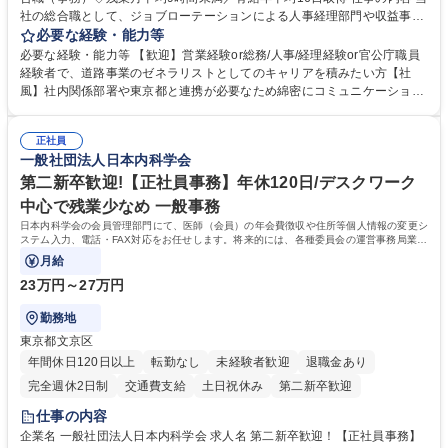
社の総合職として、ジョブローテーションによる人事経理部門や収益事業
等のフロント部門の部署等幅広い部署での業務をお任せいたします。研修
必要な経験・能力等
制度やキャリア支援が充実しております！ ※下記業務詳細 【業務詳細】■
必要な経験・能力等 【歓迎】営業経験or総務/人事/経理経験or官公庁職員
管理部門：広報、人事、経理など当公社の運営に係る管理業務 ■収益部
経験者で、道路事業のゼネラリストとしてのキャリアを積みたい方【社
門：駐車場の新規開拓、管理運営、新宿駅西口広場の「イベントコーナ
風】社内関係部署や東京都と連携が必要なため綿密にコミュニケーション
ー」などの管理運営 ■道路部門：整備の急がれる骨格幹線道路や木造住宅
を図っています。 【業務の魅力】■幅広く携われる：総合職（事務）で
密集地域の特定整備路線の用地取得、道路に関する普及啓発事業、都内の
は、駐車場の管理運営や道路用地の取得、公益財団法人の中枢を担う管理
道路施設や道路工事現場の見学ツアー事業 ※入社後は上記いずれかの部門
正社員
部門など多岐に渡る業務を経験できます。 ■様々なプロジェクト：駐車場
一般社団法人日本内科学会
へ配属。※業務内容変更の範囲：会社の定める業務 募集職種 【都庁グル
事業の他、新宿駅西口広場内に設置された照明を兼ねた広告「ブライトサ
ープ】総合職（事務）◇残業月平均9時間未満／有給年平均16日取得
イン」の管理運営を行うなど、事業収益を生み出す活動を積極的に行って
第二新卒歓迎!【正社員事務】年休120日/デスクワーク
います。 学歴・資格 学歴：大学院 大学 高専 短大 専修学校 高校 語学力：
中心で残業少なめ 一般事務
資格：
日本内科学会の会員管理部門にて、医師（会員）の年会費徴収や住所等個人情報の変更シ
ステム入力、電話・FAX対応をお任せします。将来的には、各種委員会の運営事務局業務
などにも幅広く携わっていただきます。
月給
23万円～27万円
勤務地
東京都文京区
年間休日120日以上
転勤なし
未経験者歓迎
退職金あり
完全週休2日制
交通費支給
土日祝休み
第二新卒歓迎
仕事の内容
企業名 一般社団法人日本内科学会 求人名 第二新卒歓迎！【正社員事務】