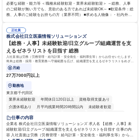
・採用・教育研修 ・福利厚生運用 など ※基本的には事務所勤務ですが、
必要な経験・能力等 ＜職種未経験歓迎・業界未経験歓迎＞ ～総務、人事
採用や教育等の業務内容により、関西圏以外への日帰り・宿泊を伴う国内
のご経験が無い方でも、意欲のある方であれば未経験OK～ ■歓迎条件：総
出張もございます。 ※担当業務を持ちつつ、お互いに助け合いながら、総
務、人事のご経験をお持ちの方（業界不問） ■求める人物像：・社内外の
務部という組織として協力しながら進める体制です。 募集職種 【大阪】
関係各部門との調整を率先して行い、業務を円滑に遂行できる協調性やコ
総務人事＜未経験歓迎＞◇三菱電機G・社会インフラを支える/年休127日
ミュニケーション能力を持っている方 ・人事総務領域に興味がありゼネラ
正社員
リスト志向をお持ちの方 学歴・資格 学歴：大学院 大学 語学力： 資格：
株式会社日立医薬情報ソリューションズ
【総務・人事】未経験歓迎/日立グループ/組織運営を支
えるゼネラリストを目指す 総務
入社直後は労務（労務管理・給与計算・安全衛生・福利厚生等）からお任せいたします。
将来は総務・採用・教育業務へ守備範囲を広げ、組織運営を支えるゼネラリストをめざせ
ます。
月給
27万7000円以上
勤務地
東京都千代田区
業界未経験歓迎
年間休日120日以上
資格取得支援あり
介護休暇あり
月平均残業時間20時間以内
未経験者歓迎
住宅手当あり
時短勤務あり
退職金あり
在宅OK
賞与あり
仕事の内容
育休あり
完全週休2日制
交通費支給
土日祝休み
寮・社宅あり
企業名 株式会社日立医薬情報ソリューションズ 求人名 【総務・人事】未
経験歓迎/日立グループ/組織運営を支えるゼネラリストを目指す 仕事の内
容 入社直後は労務（労務管理・給与計算・安全衛生・福利厚生等）からお