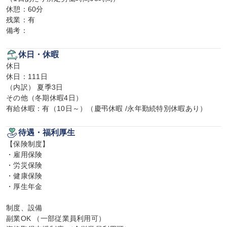
休憩：60分

残業：有

備考：
休日・休暇
休日

休日：111日

（内訳） 夏季3日

その他（冬期休暇4日）

有給休暇：有（10日～）（慶弔休暇 /永年勤続特別休暇あり）
待遇・福利厚生
【保険制度】

・雇用保険

・労災保険

・健康保険

・厚生年金

制度、設備

副業OK （一部従業員利用可）
