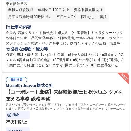
東京都渋谷区
業界未経験歓迎
年間休日120日以上
資格取得支援あり
月平均残業時間20時間以内
平日のみOK
転勤なし
英語
住宅手当あり
研修あり
退職金あり
在宅OK
賞与あり
仕事の内容
完全週休2日制
交通費支給
駅近5分以内
中国語
土日祝休み
企業名 高波クリエイト株式会社 求人名 【生産管理】キャラクターバック
や雑貨の生産・品質管理/年休125日/転勤無 仕事の内容 人気キャラクター
のファッション雑貨・バッグを中心に、多彩なアイテムの企画・製造を手
掛ける当社にて、自社企画・開発商品の生産管理・品質管理を担当。『か
必要な経験・能力等
わいい』を届けるやりがいのあるポジションです。 有名ブランドやキャラ
必要な経験・能力等 【いずれも必須】■社会人経験３年以上■基本的なPC
クターライセンスを活用した商品の企画・開発・販売を行っています。企
スキル■普通自動車運転免許（AT限定可）■海外出張(主に中国)が可能な方
画段階から納品まで、商品の製造に関わる全てのプロセスにおいて、生産
※案件により頻度はことなりますが1回の出張で5～10日程度滞在いただ
管理及び品質管理を担当。仕様書の作成、生産スケジュールの組立て、工
く予定です。 【歓迎】■英語もしくは中国語に抵抗のない方■雑貨品など
場へ見積依頼・価格交渉、サンプルの品質確認や検査の手配、ライセンス
の生産管理業務の経験 ≪求める人物像≫ ・製品の検品業務などあるた
元様とのやり取り、輸入関連の書類の管理、国内倉庫での品質チェック、
契約社員
め、『コツコツと実直に取り組める方』 ・工場やライセンス元を含む社内
MuseEndeavor株式会社
工場開拓などがございます。 募集職種 【生産管理】キャラクターバック
外関係者と友好なコミュニケーションが取れる方 ※折衝は営業担当がメイ
や雑貨の生産・品質管理/年休125日/転勤無
ンで行います。 学歴・資格 学歴：大学院 大学 高専 短大 専修学校 高校 語
【コーポレート庶務】未経験歓迎/土日祝休/エンタメを
学力： 資格：
支える事務 総務事務
音楽やライブ等のイベントを企画・進行している当社で庶務・コーポレート業務をお任せ
します。幅広い音楽・芸能業務のインフラとなる社内業務全般をサポートし、チームの円
滑な運営を支えていただきます。
月給
25万円以上