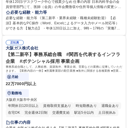
年休120日/デスクワーク中心で残業少なめ 仕事の内容 日本内科学会の会
員管理部門にて、医師（会員）の年会費徴収や住所等個人情報の変更シス
テム入力、電話・FAX対応をお任せします。将来的には、各種委員会の運
必要な経験・能力等
営事務局業務などにも幅広く携わっていただきます。 【会員管理・データ
必要な経験・能力等 《第二新卒・業界未経験・職種未経験歓迎》 【必
入力業務】 ・医師（会員）の住所変更、個人情報のシステム登録・更新
須】基本的なPC操作（Word、Excelによるデータ入力やメール対応等）
・年会費の徴収管理や入金データの照合確認 【問い合わせ対応】 ・会員
ができる方 【魅力点】 ・年休120日以上に加え、9時～17時の「実働7時
（医師）からの電話、FAX、ネット申請に伴う相談受付 ・複雑な案件のへ
間勤務」で残業も少なくワークライフバランスは抜群です。 【将来的な業
のエスカレーション・連携対応 募集職種 第二新卒歓迎！【正社員事務】
務（各種委員会運営）】 ・学会内における各種委員会のスケジュール調
年休120日/デスクワーク中心で残業少なめ
正社員
整、資料作成、当日の運営サポート 学歴・資格 学歴：大学院 大学 語学
大阪ガス株式会社
力： 資格：
【第二新卒】事務系総合職 #関西を代表するインフラ
企業 #ポテンシャル採用 事業企画
事務系総合職として、人事総務、資源海外、事業企画、営業などの業務に従事していただ
きます。 【業務内容の一例】■所属事業部の勤労業務 ■海外に関係する各種業務 ■営業部
門の企画スタッフ、ルート営業
月給
22万7000円以上
勤務地
大阪府大阪市中央区
年間休日120日以上
資格取得支援あり
時短勤務あり
退職金あり
在宅OK
完全週休2日制
交通費支給
駅近5分以内
土日祝休み
服装自由
第二新卒歓迎
寮・社宅あり
食事補助あり
仕事の内容