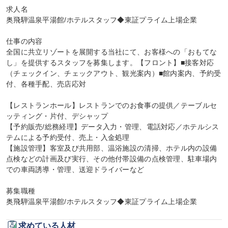
求人名

奥飛騨温泉平湯館/ホテルスタッフ◆東証プライム上場企業

仕事の内容

全国に共立リゾートを展開する当社にて、お客様への「おもてな
し」を提供するスタッフを募集します。【フロント】■接客対応
（チェックイン、チェックアウト、観光案内）■館内案内、予約受
付、各種手配、売店応対

【レストランホール】レストランでのお食事の提供／テーブルセ
ッティング・片付、デシャップ

【予約販売/総務経理】データ入力・管理、電話対応／ホテルシス
テムによる予約受付、売上・入金処理

【施設管理】客室及び共用部、温浴施設の清掃、ホテル内の設備
点検などの計画及び実行、その他付帯設備の点検管理、駐車場内
での車両誘導・管理、送迎ドライバーなど

募集職種

奥飛騨温泉平湯館/ホテルスタッフ◆東証プライム上場企業
求めている人材