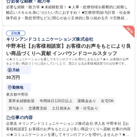
任せいたします。将来は総務・採用・教育業務へ守備範囲を広げ、組織運
必要な経験・能力等
営を支えるゼネラリストをめざせます。 ・初期業務：労働時間管理、給与
必要な経験・能力等 ★未経験歓迎！ ★人事・総務領域を横断的に経験し
計算、社会保険対応、福利厚生管理、安全衛生、健康経営推進等をお任せ
幅広いスキルを身につけたい方におすすめ！ ■労務管理(給与計算・社会保
します。ご経験に応じて、休職者管理など、幅広く経験を積んでいただき
険手続き・勤怠管理など)に関心があり主体的に取り組める方 ※労務経験
ます。 ・将来的な広がり：総務・採用・教育・税務対応・経営企画等。
者は早期にご活躍いただけます。 ■チームで仕事を推進できる方■将来は
★メンバーがマンツーマンで丁寧に教えるため、ご経験が浅くても安心！
マネジメント職として活躍したい 【尚可】■人事、労務、採用、教育業務
幅広く経験を積みたい意欲がある方に最適な環境です。 募集職種 【総
正社員
のご経験 ■労務管理（給与計算・社会保険手続き・勤怠管理など）の経験
キリンアンドコミュニケーションズ株式会社
務・人事】未経験歓迎/日立グループ/組織運営を支えるゼネラリストを目
■衛生管理者の資格をお持ちの方 学歴・資格 学歴：大学院 大学 高専 短大
指す
専修学校 高校 語学力： 資格：
中野本社【お客様相談室】お客様のお声をもとにより良
い商品づくりへ貢献 インバウンドコールスタッフ
≪★コミュニケーションを通してキリンのファンを増やしませんか？★≫ お客様のお声
をより良い商品づくりに活かしていく上で、窓口となるお客様相談室でのお仕事です。
月給
30万円
勤務地
東京都中野区
業界未経験歓迎
年間休日120日以上
退職金あり
在宅OK
賞与あり
交通費支給
土日祝休み
寮・社宅あり
仕事の内容
企業名 キリンアンドコミュニケーションズ株式会社 求人名 中野本社【お
客様相談室】お客様のお声をもとにより良い商品づくりへ貢献 仕事の内容
≪★コミュニケーションを通してキリンのファンを増やしませんか？★≫