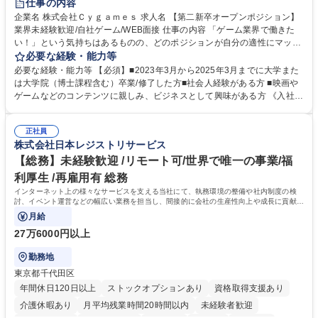
仕事の内容
交通費支給
土日祝休み
服装自由
昼食補助あり
第二新卒歓迎
企業名 株式会社Ｃｙｇａｍｅｓ 求人名 【第二新卒オープンポジション】
業界未経験歓迎/自社ゲーム/WEB面接 仕事の内容 「ゲーム業界で働きた
食事補助あり
い！」という気持ちはあるものの、どのポジションが自分の適性にマッチ
しているか悩んでいる方が対象となります！ 総合職（プランナー/データ
必要な経験・能力等
アナリストなど）、技術職（開発エンジニ ア/インフラエンジニアな
必要な経験・能力等 【必須】■2023年3月から2025年3月までに大学また
ど）、デザイン職（デザイナー/イラストレ ーターなど）等から、面接で
は大学院（博士課程含む）卒業/修了した方■社会人経験がある方 ■映画や
ご希望と適正にマッチしたポジションをご案内いたします。ゲームやエン
ゲームなどのコンテンツに親しみ、ビジネスとして興味がある方 《入社実
タメコンテンツが大好きで、「ゲーム業界の未来を自らの手で作りたい」
績 例》 ・メーカー → プロジェクトマネージャー ・ソーシャルゲーム →
「最高のコンテンツを作るためには、何でもやる」という情熱に溢れた方
ゲームプランナー ・通信 → ゲームエンジニア ・独立行政法人 → データ
のご応募をお待ちしております。 募集職種 【第二新卒オープンポジショ
正社員
サイエンティスト 学歴・資格 学歴：大学院 大学 語学力： 資格：
株式会社日本レジストリサービス
ン】業界未経験歓迎/自社ゲーム/WEB面接
【総務】未経験歓迎 /リモート可/世界で唯一の事業/福
利厚生 /再雇用有 総務
インターネット上の様々なサービスを支える当社にて、執務環境の整備や社内制度の検
討、イベント運営などの幅広い業務を担当し、間接的に会社の生産性向上や成長に貢献し
ている部署です。
月給
27万6000円以上
勤務地
東京都千代田区
年間休日120日以上
ストックオプションあり
資格取得支援あり
介護休暇あり
月平均残業時間20時間以内
未経験者歓迎