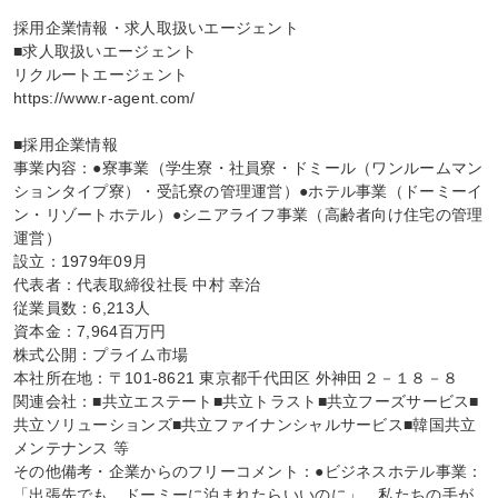
採用企業情報・求人取扱いエージェント

■求人取扱いエージェント

リクルートエージェント

https://www.r-agent.com/

■採用企業情報

事業内容：●寮事業（学生寮・社員寮・ドミール（ワンルームマン
ションタイプ寮）・受託寮の管理運営）●ホテル事業（ドーミーイ
ン・リゾートホテル）●シニアライフ事業（高齢者向け住宅の管理
運営）

設立：1979年09月

代表者：代表取締役社長 中村 幸治

従業員数：6,213人

資本金：7,964百万円

株式公開：プライム市場

本社所在地：〒101-8621 東京都千代田区 外神田２－１８－８

関連会社：■共立エステート■共立トラスト■共立フーズサービス■
共立ソリューションズ■共立ファイナンシャルサービス■韓国共立
メンテナンス 等

その他備考・企業からのフリーコメント：●ビジネスホテル事業：
「出張先でも、ドーミーに泊まれたらいいのに」。私たちの手が