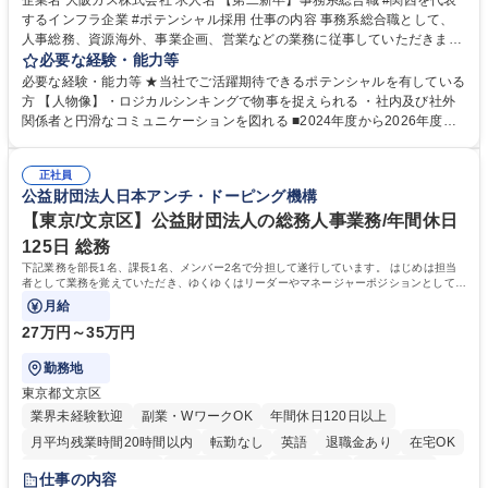
企業名 大阪ガス株式会社 求人名 【第二新卒】事務系総合職 #関西を代表
するインフラ企業 #ポテンシャル採用 仕事の内容 事務系総合職として、
人事総務、資源海外、事業企画、営業などの業務に従事していただきま
す。 【業務内容の一例】■所属事業部の勤労業務 ■海外に関係する各種業
必要な経験・能力等
務 ■営業部門の企画スタッフ、ルート営業 【キャリアパス】入社後の配属
必要な経験・能力等 ★当社でご活躍期待できるポテンシャルを有している
ポジションで一定期間ご活躍頂いた後、本人の適性及び将来のキャリアを
方 【人物像】・ロジカルシンキングで物事を捉えられる ・社内及び社外
鑑みてジョブローテーションを行います。 【育成】OJTでの現場育成や研
関係者と円滑なコミュニケーションを図れる ■2024年度から2026年度ま
修カリキュラムを通じて、Daigasグループの業務で必要となる知識につい
での3ヵ年を対象とする「Daigasグループ中期経営計画2026」を策定しま
て学んでいただきます。 募集職種 【第二新卒】事務系総合職 #関西を代
した。https://www.osakagas.co.jp/company/press/pr2024/1777576_564
表するインフラ企業 #ポテンシャル採用
正社員
72.html ■エネルギーセキュリティの不安定化や気候変動による自然災害の
公益財団法人日本アンチ・ドーピング機構
甚大化など、これまで以上に社会課題解決の重要性が高まっています。
「未来の日常」の創造に向けて持続可能な社会の実現に貢献してまいりま
【東京/文京区】公益財団法人の総務人事業務/年間休日
す。 学歴・資格 学歴：大学院 大学 語学力： 資格：
125日 総務
下記業務を部長1名、課長1名、メンバー2名で分担して遂行しています。 はじめは担当
者として業務を覚えていただき、ゆくゆくはリーダーやマネージャーポジションとして活
躍いただくことを期待しています。
月給
27万円～35万円
勤務地
東京都文京区
業界未経験歓迎
副業・WワークOK
年間休日120日以上
月平均残業時間20時間以内
転勤なし
英語
退職金あり
在宅OK
賞与あり
育休あり
完全週休2日制
交通費支給
土日祝休み
仕事の内容