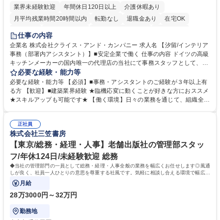
業界未経験歓迎
年間休日120日以上
介護休暇あり
月平均残業時間20時間以内
転勤なし
退職金あり
在宅OK
育休あり
完全週休2日制
インセンティブあり
交通費支給
仕事の内容
駅近5分以内
土日祝休み
企業名 株式会社クライス・アンド・カンパニー 求人名 【汐留/インテリア
事務（部署内アシスタント）】■安定企業で働く 仕事の内容 ドイツの高級
キッチンメーカーの国内唯一の代理店の当社にて事務スタッフとして、部
署内の事務業務全般をお任せいたします。 裁量を持って働いていただける
必要な経験・能力等
ため、スキルアップも可能です。 【部署内の事務業務全般】 ■サンプルの
必要な経験・能力等 【必須】■事務・アシスタントのご経験が３年以上有
仕分け・整理 ■電話応対 ■書類作成（会議資料、お客様宛請求書、支払書
る方 【歓迎】■建築業界経験 ★臨機応変に動くことが好きな方におススメ
類を取りまとめて経理へ提出等） ■ショールームアテンド・運営・予約業
★スキルアップも可能です★ 【働く環境】日々の業務を通じて、組織全体
務 ■広報・PR業務のアシスタント（SNS投稿補助、資料作成など） ■納品
のサポートを行い、成果を実感できる仕事です。また、コミュニケーショ
時の取扱説明書作成・送付（キッチン、機器等の商品） 募集職種 【汐留/
ンスキルや問題解決能力が磨かれ、キャリアアップのチャンスも豊富。チ
インテリア事務（部署内アシスタント）】■安定企業で働く
正社員
ームとの協力や新しいアイデアを活かす場もあり、やりがいを感じながら
株式会社三笠書房
働けます。 【歓迎】 ■インテリアの業界のご経験が有る方■PCの作業に慣
れている方 学歴・資格 学歴：大学院 大学 高専 短大 専修学校 語学力： 資
【東京/総務・経理・人事】老舗出版社の管理部スタッ
格：
フ/年休124日/未経験歓迎 総務
◆当社の管理部門の一員として総務・経理・人事全般の業務を幅広くお任せします◎風通
しが良く、社員一人ひとりの意思を尊重する社風です。気軽に相談し合える環境で幅広い
バックオフィス業務を習得いただきます。
月給
28万3000円～32万円
勤務地