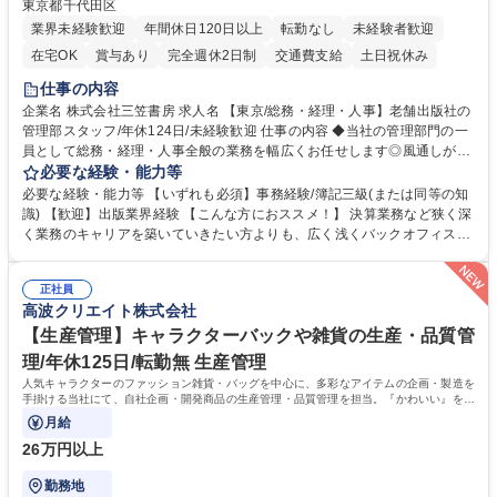
東京都千代田区
業界未経験歓迎
年間休日120日以上
転勤なし
未経験者歓迎
在宅OK
賞与あり
完全週休2日制
交通費支給
土日祝休み
仕事の内容
企業名 株式会社三笠書房 求人名 【東京/総務・経理・人事】老舗出版社の
管理部スタッフ/年休124日/未経験歓迎 仕事の内容 ◆当社の管理部門の一
員として総務・経理・人事全般の業務を幅広くお任せします◎風通しが良
く、社員一人ひとりの意思を尊重する社風です。気軽に相談し合える環境
必要な経験・能力等
で幅広いバックオフィス業務を習得いただきます。 具体的には■総務：備
必要な経験・能力等 【いずれも必須】事務経験/簿記三級(または同等の知
品補充、採用に関するスケジュール調整など■経理；経費精算、入出金管
識) 【歓迎】出版業界経験 【こんな方におススメ！】 決算業務など狭く深
理、提示支払業務、問い合わせ対応など。 社員とのコミュニケーションを
く業務のキャリアを築いていきたい方よりも、広く浅くバックオフィスの
中心に着実にスキルアップをしていただけます。 得意な分野からゆくゆく
全体を把握し、どんな場面でも活躍できるキャリアを築いていきたい方。
は幅広い業務に携わり、意見やアイデアなど積極的に発信しやすい環境で
学歴・資格 学歴：大学院 大学 語学力： 資格：
す。 募集職種 【東京/総務・経理・人事】老舗出版社の管理部スタッフ/年
正社員
高波クリエイト株式会社
休124日/未経験歓迎
【生産管理】キャラクターバックや雑貨の生産・品質管
理/年休125日/転勤無 生産管理
人気キャラクターのファッション雑貨・バッグを中心に、多彩なアイテムの企画・製造を
手掛ける当社にて、自社企画・開発商品の生産管理・品質管理を担当。『かわいい』を届
けるやりがいのあるポジションです。
月給
26万円以上
勤務地