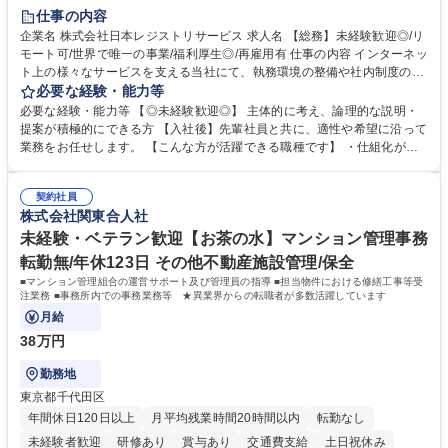
住宅手当あり
時短勤務あり
研修あり
在宅OK
賞与あり
仕事の内容
完全週休2日制
交通費支給
駅近5分以内
土日祝休み
服装自由
企業名 株式会社日本レジストリサービス 求人名 【総務】未経験歓迎◎/リ
モート可/世界で唯一の事業/福利厚生◎/再雇用有 仕事の内容 インターネッ
ト上の様々なサービスを支える当社にて、執務環境の整備や社内制度の検
討、イベント運営などの幅広い業務を担当し、間接的に会社の生産性向上
必要な経験・能力等
や成長に貢献している部署です。 会社の全メンバーが安心して長く成果を
必要な経験・能力等 【◎未経験歓迎◎】 主体的に考え、論理的な説明・
発揮できる環境を整えるために、毎日のメンテナンスや維持管理に加え、
提案が積極的にできる方 【入社後】先輩社員と共に、適性や希望に沿って
新たな施策検討を積極的に行っていただき、会社全体を巻き込み課題解決
業務をお任せします。 【こんな方が活躍できる職種です】 ・仕組化が好
を推進。 ・オフィス運営：執務環境の整備・物品管理・社内規定整備/改
き/得意・協働の姿勢を持っている・優先順位付け、マルチタスクが得意・
善・イベント企画/運営・非常時の対応 など、本人の希望や適性によって
様々な立場で物事を考えられる・定型業務だけでなく突発的な出来事にも
幅広い業務の体得が可能で、多様なキャリアパスを描くことも可能です。
契約社員
対処できる・新しいことに興味関心がある 【魅力】■自己啓発支援：資格
株式会社関東合人社
募集職種 【総務】未経験歓迎◎/リモート可/世界で唯一の事業/福利厚生◎/
取得や通信教育など費用の80%（年間25万円まで）を補助 ■住宅手当：家
再雇用有
賃の50%（月額7万円まで）を補助 学歴・資格 学歴：大学院 大学 語学
未経験・ベテラン歓迎【お茶の水】マンション管理事務
力： 資格：
転勤無/年休123日 その他不動産施設管理/保全
■マンション管理組合の運営サポート及び管理員の指導 ■担当物件における修繕工事等受
注業務 ■事務所内での事務業務等 ★異業界からの転職者が多数活躍しています
月給
38万円
勤務地
東京都千代田区
年間休日120日以上
月平均残業時間20時間以内
転勤なし
未経験者歓迎
研修あり
賞与あり
交通費支給
土日祝休み