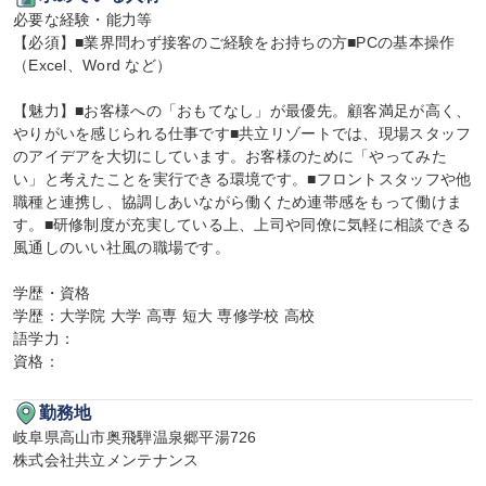
必要な経験・能力等

【必須】■業界問わず接客のご経験をお持ちの方■PCの基本操作
（Excel、Word など）

【魅力】■お客様への「おもてなし」が最優先。顧客満足が高く、
やりがいを感じられる仕事です■共立リゾートでは、現場スタッフ
のアイデアを大切にしています。お客様のために「やってみた
い」と考えたことを実行できる環境です。■フロントスタッフや他
職種と連携し、協調しあいながら働くため連帯感をもって働けま
す。■研修制度が充実している上、上司や同僚に気軽に相談できる
風通しのいい社風の職場です。

学歴・資格

学歴：大学院 大学 高専 短大 専修学校 高校

語学力：

資格：
勤務地
岐阜県高山市奥飛騨温泉郷平湯726

株式会社共立メンテナンス
