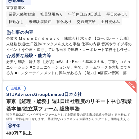
勤務地
東京都港区
業界未経験歓迎
社員登用あり
年間休日120日以上
平日のみOK
転勤なし
未経験者歓迎
育休あり
交通費支給
土日祝休み
服装自由
仕事の内容
企業名 ＭｕｓｅＥｎｄｅａｖｏｒ株式会社 求人名 【コーポレート庶務】
未経験歓迎/土日祝休/エンタメを支える事務 仕事の内容 音楽やライブ等の
イベントを企画・進行している当社で庶務・コーポレート業務をお任せし
ます。幅広い音楽・芸能業務のインフラとなる社内業務全般をサポート
必要な経験・能力等
し、チームの円滑な運営を支えていただきます。 ■社内の庶務・一般事務
必要な経験・能力等 【必須】■Word・Excelの基本スキル、丁寧なコミュ
全般、書類整理、備品管理・発注 ■郵便物の仕分け、来客・電話対応、社
ニケーション ■コミュニケーションが丁寧で、チームワークを大切にでき
内環境の維持サポート ■経理や人事/採用の外注事業者とのやりとり・プロ
る方 ■エンターテインメントに興味がある方 【魅力】■幅広い音楽・芸能
セスの推進 ★外注連携など幅広い業務に携わるため、事務スキルだけでな
ビジネスを展開する企業のインフラを支えるため、エンタメ業界の裏側を
く 進行管理能力や調整力など、市場価値の高いキャリアアップが可能で
体感しながら、社会貢献性の高い業務に携わることができます。■単なる
す。 ※業務の変更範囲：会社の定める業務※ 募集職種 【コーポレート庶
正社員
ルーティンワークに留まらず、外注事業者との連携や業務プロセスの推進
STJAdvisorsGroupLimited日本支社
務】未経験歓迎/土日祝休/エンタメを支える事務
など、自らの裁量で組織の仕組みづくりに関われるやりがいがあります。
■土日祝休みで、プライベートと両立しながら専門スキルを磨ける環境で
東京【経理・総務】週1日出社程度のリモート中心/残業
す。 学歴・資格 学歴：大学院 大学 高専 短大 専修学校 高校 語学力： 資
基本無/独立系ファーム 総務事務
格：
独立系ECMアドバイザリーファームとして上場前後の資本市場戦略を設計する当社にて
経理・総務をお任せします。基礎的なバックオフィス業務からスタートし組織を支える専
任担当として広く活躍できる環境です。
年俸
400万円以上