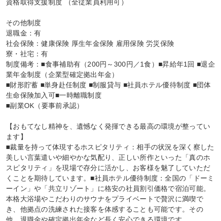
資格取得支援制度 （全従業員利用可）

その他制度

退職金：有

社会保険：健康保険 厚生年金保険 雇用保険 労災保険

寮・社宅：有

制度備考：■食事補助有（200円～300円／1食）■昇給年1回 ■退企
業年金制度（企業型確定拠出年金）

■財形貯蓄 ■単身赴任制度 ■制服貸与 ■社員ホテル優待制度 ■団体
生命保険加入可■一時離職制度

■副業OK（要事前承認）

【おもてなし精神を、遺憾なく発揮できる最高の環境が整ってい
ます】

■裁量を持って体現するホスピタリティ：相手の状況を深く察した
美しい言葉遣いや細やかな気配り、正しい所作といった「真のホ
スピタリティ」を現場で存分に活かし、お客様を魅了していただ
くことを期待しています。■社員ホテル優待制度：全国の「ドーミ
ーイン」や「共立リゾート」に格安の社員割引価格で宿泊可能。
本格大浴場やこだわりのサウナをプライベートで贅沢に満喫で
き、他拠点の洗練された接客を体感することも可能です。その
他、退職金や確定拠出年金など長く安心できる環境です。