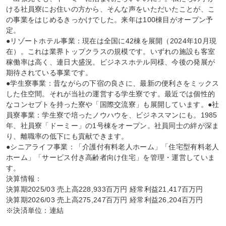
ける社員寮にお住いの方から、そんな声をいただいたことが、こ
の事業をはじめるきっかけでした。来年は100棟目がオープン予
定。

●リゾートホテル事業：現在は全国に42棟を展開（2024年10月現
在）。これは業界トップクラスの規模です。いずれの施設も客室
稼働率は高く、連日大盛況。ビジネスホテル同様、今後の発展が
期待されている事業です。

●学生寮事業：昔ながらの下宿の良さに、最新の便利さをミックス
した住空間。それが当社の運営する学生寮です。最近では個性的
なコンセプトを持った寮や「国際交流寮」も展開しています。●社
員寮事業：学生寮で培ったノウハウを、ビジネスマンにも。1985
年、社員寮「ドーミー」の1号棟をオープン。社員同士の絆が深ま
り、離職率の低下にも貢献できます。

●シニアライフ事業：「介護付有料老人ホーム」「住宅型有料老人
ホーム」「サービス付き高齢者向け住宅」を管理・運営していま
す。

決算情報：

決算期2025/03 売上高228,933百万円 経常利益21,417百万円

決算期2026/03 売上高275,247百万円 経常利益26,204百万円

※決済単位：連結