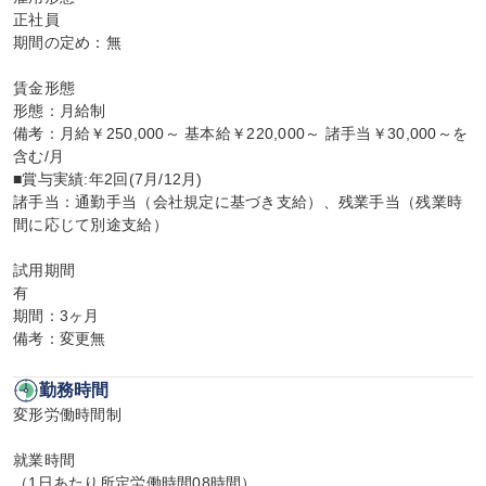
正社員

期間の定め：無

賃金形態

形態：月給制

備考：月給￥250,000～ 基本給￥220,000～ 諸手当￥30,000～を
含む/月

■賞与実績:年2回(7月/12月)

諸手当：通勤手当（会社規定に基づき支給）、残業手当（残業時
間に応じて別途支給）

試用期間

有

期間：3ヶ月

備考：変更無
勤務時間
変形労働時間制

就業時間

（1日あたり所定労働時間08時間）
