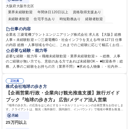
大阪府大阪市北区
業界未経験歓迎
年間休日120日以上
資格取得支援あり
未経験者歓迎
住宅手当あり
時短勤務あり
経験者歓迎
退職金あり
在宅OK
賞与あり
完全週休2日制
交通費支給
仕事の内容
駅近5分以内
土日祝休み
服装自由
寮・社宅あり
食事補助あり
企業名 三菱電機プラントエンジニアリング株式会社 求人名 【大阪】総務
人事＜未経験歓迎＞◇三菱電機G・社会インフラを支える/年休127日 仕事
の内容 総務・人事領域を中心に、これまでのご経験に応じて幅広くお任せ
します。 ＜具体的には＞ ・総務/人事労務（給与・社保・勤怠管理など）
必要な経験・能力等
・採用・教育研修 ・福利厚生運用 など ※基本的には事務所勤務ですが、
必要な経験・能力等 ＜職種未経験歓迎・業界未経験歓迎＞ ～総務、人事
採用や教育等の業務内容により、関西圏以外への日帰り・宿泊を伴う国内
のご経験が無い方でも、意欲のある方であれば未経験OK～ ■歓迎条件：総
出張もございます。 ※担当業務を持ちつつ、お互いに助け合いながら、総
務、人事のご経験をお持ちの方（業界不問） ■求める人物像：・社内外の
務部という組織として協力しながら進める体制です。 募集職種 【大阪】
関係各部門との調整を率先して行い、業務を円滑に遂行できる協調性やコ
総務人事＜未経験歓迎＞◇三菱電機G・社会インフラを支える/年休127日
ミュニケーション能力を持っている方 ・人事総務領域に興味がありゼネラ
正社員
リスト志向をお持ちの方 学歴・資格 学歴：大学院 大学 語学力： 資格：
株式会社地球の歩き方
【企画営業/行政・企業向け観光推進支援】旅行ガイド
ブック『地球の歩き方』 広告/メディア法人営業
『地球の歩き方』の広告をはじめとするトータルソリューションの企画営業をお任せしま
す。クライアントは、観光（海外旅行、国内旅行、インバウンド）で地域や事業を推進し
たい国内外の行政や企業です。
月給
25万円以上