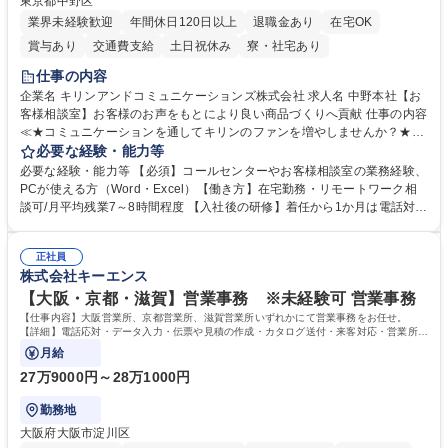
東京都中野区
業界未経験歓迎
年間休日120日以上
退職金あり
在宅OK
賞与あり
交通費支給
土日祝休み
寮・社宅あり
仕事の内容
企業名 キリンアンドコミュニケーションズ株式会社 求人名 中野本社【お
客様相談室】お客様のお声をもとにより良い商品づくりへ貢献 仕事の内容
≪★コミュニケーションを通してキリンのファンを増やしませんか？★≫
お客様のお声をより良い商品づくりに活かしていく上で、窓口となるお客
必要な経験・能力等
様相談室でのお仕事です。 日々お客様からいただくキリングループへのご
必要な経験・能力等 【必須】コールセンターやお客様相談室の業務経験、
意見を、企業活動に活かしています。お客様からの声に迅速かつ誠意をも
PCが使える方（Word・Excel）【働き方】在宅勤務・リモートワーク相
って対応、情報提供するとともにグループ内活動に反映しています。 【具
談可/月平均残業7～8時間程度 【入社後の研修】着任から1か月は電話対応
体的には】電話応対、メール、お手紙対応、ご指摘品調査報告書作成、有
のOJTを中心に実施し、電話対応に慣れた段階でメール・手紙のOJTを実
人チャットボット対応など。 【1日の対応件数】■電話：月間一人当たり
施する予定です。独り立ち以降もしっかりフォローする体制を整えていま
平均100件前後■メール・手紙：同上40件前後 募集職種 中野本社【お客様
正社員
すのでご安心ください。 【当社について】キリングループの広報機能を担
株式会社キーエンス
相談室】お客様のお声をもとにより良い商品づくりへ貢献
う会社として、お客様との出会いを大切にし、磨き上げたホスピタリティ
を込めてコミュニケーションをとりながら広報関連業務を行っておりま
【大阪・京都・滋賀】営業事務 ※未経験可 営業事務
す。 学歴・資格 学歴：大学院 大学 高専 短大 専修学校 高校 語学力： 資
【仕事内容】大阪営業所、京都営業所、滋賀営業所いずれかにて営業事務をお任せ。
格：
【詳細】電話応対・データ入力・伝票や見積の作成・カタログ送付・来客対応・営業所内
で発生する事務業務や業務改善をお任せ。
月給
27万9000円～28万1000円
勤務地
大阪府大阪市淀川区