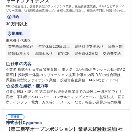
ャードファイナンス
DBJの総合職は、課題解決型のファイナンス業務、投融資審査業務、M＆Aなどアドバイ
ザリー業務、地域戦略企画業務など、多様な業務に精通し、複数の専門性を掛け合わせて
広く社会に貢献していく職種です。
月給
30万円以上
勤務地
東京都千代田区
業界未経験歓迎
年間休日120日以上
資格取得支援あり
経験不問
時短勤務あり
退職金あり
在宅OK
完全週休2日制
交通費支給
駅近5分以内
土日祝休み
第二新卒歓迎
寮・社宅あり
仕事の内容
食事補助あり
託児所あり
企業名 株式会社日本政策投資銀行 求人名 【総合職/ポテンシャル採用(第2
新卒)】投融資一体型のソリューション提案 仕事の内容 DBJの総合職は、
課題解決型のファイナンス業務、投融資審査業務、M＆Aなどアドバイザ
リー業務、地域戦略企画業務など、多様な業務に精通し、複数の専門性を
必要な経験・能力等
掛け合わせて広く社会に貢献していく職種です。 入社後は、横断的なロー
必要な経験・能力等 第二新卒歓迎※金融業界での経験は一切不問です！
テーションを経て適性や専門性に応じたキャリアを形成していただきま
商社、不動産デベロッパー、コンサルティングファーム、監査法人、官公
す。総合職として入社いただき、下記いずれかの部門でご活躍いただきま
庁、インフラ（電力、ガス等）、メーカーなど、幅広い業界からの採用実
す。※未経験の方に関しては、入行後3ヶ月間の金融の実務を学んでいた
績があります。 ＜求める人物像＞DBJでは、強い社会的使命感をもち、今
だく研修を準備しております。 ・法人RM業務・金融機能業務・コーポレ
後の日本のあり方を俯瞰する総合性と、金融分野のフロンティアを切り拓
ート・ナレッジ業務 ※それぞれの業務内容に関しては、別途その他労働条
正社員
く高い志を併せもった人材を求めています。ポテンシャル採用（第2新
株式会社Cygames
件備考欄に記載 募集職種 【総合職/ポテンシャル採用(第2新卒)】投融資一
卒）では、金融業界での経験や知識を問いません。新たな時代を見据え
体型のソリューション提案
て、複雑化する社会課題の解決に向けて先鞭をつける役割を担いたい、と
【第二新卒オープンポジション】業界未経験歓迎/自社