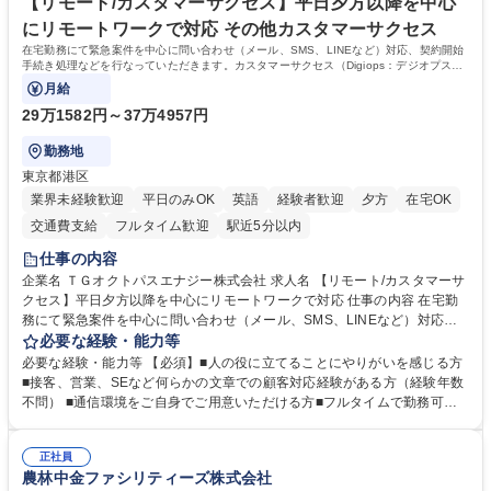
【リモート/カスタマーサクセス】平日夕方以降を中心
にリモートワークで対応 その他カスタマーサクセス
在宅勤務にて緊急案件を中心に問い合わせ（メール、SMS、LINEなど）対応、契約開始
手続き処理などを行なっていただきます。カスタマーサクセス（Digiops：デジオプス）
と運用構築の業務となります。
月給
29万1582円～37万4957円
勤務地
東京都港区
業界未経験歓迎
平日のみOK
英語
経験者歓迎
夕方
在宅OK
交通費支給
フルタイム歓迎
駅近5分以内
仕事の内容
企業名 ＴＧオクトパスエナジー株式会社 求人名 【リモート/カスタマーサ
クセス】平日夕方以降を中心にリモートワークで対応 仕事の内容 在宅勤
務にて緊急案件を中心に問い合わせ（メール、SMS、LINEなど）対応、
契約開始手続き処理などを行なっていただきます。カスタマーサクセス
必要な経験・能力等
（Digiops：デジオプス）と運用構築の業務となります。 ■お問い合わせ
必要な経験・能力等 【必須】■人の役に立てることにやりがいを感じる方
対応業務全般（システム入力、契約手続き含む） ■デジタルコミュニケー
■接客、営業、SEなど何らかの文章での顧客対応経験がある方（経験年数
ションツール（メール、SMS、LINE等）を使用 ■お客様のニーズに応じた
不問） ■通信環境をご自身でご用意いただける方■フルタイムで勤務可能
新プラン案内やトラブル対応 ■土日祝は主にメールでの対応、緊急度の高
な方 ※土日祝は1名体制となるため一人の環境で責任を持って業務を行っ
い問い合わせを優先 ■緊急時の電話対応 エネルギー×Tech！お客様に寄り
ていただける方【歓迎要件】■再生可能エネルギーを世の中に広め地球環
添ってサービス提供できることが魅力 募集職種 【リモート/カスタマーサ
正社員
境に貢献したい■改善提案や改善アクション等新しいことに意欲がある方
農林中金ファシリティーズ株式会社
クセス】平日夕方以降を中心にリモートワークで対応
【英語（語学力）】■翻訳ツールを用い英語でコミュニケーションをとる