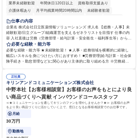
業界未経験歓迎
年間休日120日以上
資格取得支援あり
介護休暇あり
月平均残業時間20時間以内
未経験者歓迎
住宅手当あり
時短勤務あり
退職金あり
在宅OK
賞与あり
仕事の内容
育休あり
完全週休2日制
交通費支給
土日祝休み
寮・社宅あり
企業名 株式会社日立医薬情報ソリューションズ 求人名 【総務・人事】未
経験歓迎/日立グループ/組織運営を支えるゼネラリストを目指す 仕事の内
容 入社直後は労務（労務管理・給与計算・安全衛生・福利厚生等）からお
任せいたします。将来は総務・採用・教育業務へ守備範囲を広げ、組織運
必要な経験・能力等
営を支えるゼネラリストをめざせます。 ・初期業務：労働時間管理、給与
必要な経験・能力等 ★未経験歓迎！ ★人事・総務領域を横断的に経験し
計算、社会保険対応、福利厚生管理、安全衛生、健康経営推進等をお任せ
幅広いスキルを身につけたい方におすすめ！ ■労務管理(給与計算・社会保
します。ご経験に応じて、休職者管理など、幅広く経験を積んでいただき
険手続き・勤怠管理など)に関心があり主体的に取り組める方 ※労務経験
ます。 ・将来的な広がり：総務・採用・教育・税務対応・経営企画等。
者は早期にご活躍いただけます。 ■チームで仕事を推進できる方■将来は
★メンバーがマンツーマンで丁寧に教えるため、ご経験が浅くても安心！
マネジメント職として活躍したい 【尚可】■人事、労務、採用、教育業務
幅広く経験を積みたい意欲がある方に最適な環境です。 募集職種 【総
正社員
のご経験 ■労務管理（給与計算・社会保険手続き・勤怠管理など）の経験
キリンアンドコミュニケーションズ株式会社
務・人事】未経験歓迎/日立グループ/組織運営を支えるゼネラリストを目
■衛生管理者の資格をお持ちの方 学歴・資格 学歴：大学院 大学 高専 短大
指す
専修学校 高校 語学力： 資格：
中野本社【お客様相談室】お客様のお声をもとにより良
い商品づくりへ貢献 インバウンドコールスタッフ
≪★コミュニケーションを通してキリンのファンを増やしませんか？★≫ お客様のお声
をより良い商品づくりに活かしていく上で、窓口となるお客様相談室でのお仕事です。
月給
30万円
勤務地