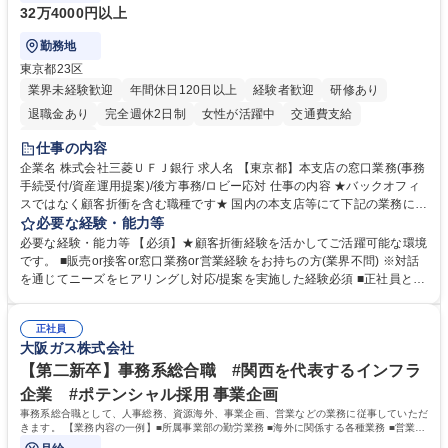
32万4000円以上
勤務地
東京都23区
業界未経験歓迎
年間休日120日以上
経験者歓迎
研修あり
退職金あり
完全週休2日制
女性が活躍中
交通費支給
土日祝休み
仕事の内容
企業名 株式会社三菱ＵＦＪ銀行 求人名 【東京都】本支店の窓口業務(事務
手続受付/資産運用提案)/後方事務/ロビー応対 仕事の内容 ★バックオフィ
スではなく顧客折衝を含む職種です★ 国内の本支店等にて下記の業務に従
事していただきます。 ■窓口/後方/ロビーにて事務手続等の受付・オペレ
必要な経験・能力等
ーション、お客様対応 ■窓口にて、ご来店された個人のお客様に対して金
必要な経験・能力等 【必須】★顧客折衝経験を活かしてご活躍可能な環境
融商品のご提案 ■効率的な事務運用の検討・構築等 ≪業務紹介：ご応募前
です。 ■販売or接客or窓口業務or営業経験をお持ちの方(業界不問) ※対話
に必ずご覧ください≫ ※記事 https://www.mysite.bk.mufg.jp/career/circle/
を通じてニーズをヒアリングし対応/提案を実施した経験必須 ■正社員とし
article17/ ※動画 https://youtu.be/H-S7HaJqqbg 募集職種 【東京都】本支
ての就業経験1年以上 【歓迎】■金融業界での就業経験■銀行での預金為替
店の窓口業務(事務手続受付/資産運用提案)/後方事務/ロビー応対
事務経験 ■金融商品の提案・販売経験 ≪魅力≫研修やOJT環境が整ってい
正社員
るので安心して入行いただけます。 幅広いキャリアの選択肢があり、公募
大阪ガス株式会社
や社内副業等を活用し、 一人ひとりが挑戦できるカルチャーが浸透してい
ます。 学歴・資格 学歴：大学院 大学 高専 短大 専修学校 高校 語学力：
【第二新卒】事務系総合職 #関西を代表するインフラ
資格：
企業 #ポテンシャル採用 事業企画
事務系総合職として、人事総務、資源海外、事業企画、営業などの業務に従事していただ
きます。 【業務内容の一例】■所属事業部の勤労業務 ■海外に関係する各種業務 ■営業部
門の企画スタッフ、ルート営業