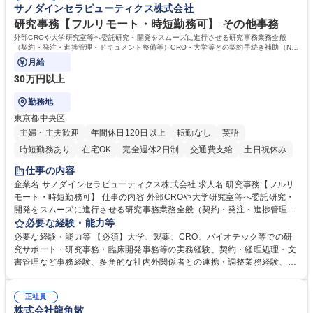
サノダインセラピューティクス株式会社
[新大阪/院長代行事務(人事労務サポート等)]未経験/年休123日/フレックス
据えて長期的キャリアを構築できます。 学歴・資格 学歴：大学院 大学 語
制
学力： 資格：
研究事務【フルリモート・時短勤務可】 その他事務
外部CROや大学研究室等へ委託研究・開発をスムーズに進行させる研究事務業務全般
（契約・発注・進捗管理・ドキュメント整備等）CRO・大学等との契約手続き補助（ND
A・委託・共同研究契約等の進行・記録管理）
月給
30万円以上
勤務地
東京都中央区
主婦・主夫歓迎
年間休日120日以上
転勤なし
英語
時短勤務あり
在宅OK
完全週休2日制
交通費支給
土日祝休み
仕事の内容
企業名 サノダインセラピューティクス株式会社 求人名 研究事務【フルリ
モート・時短勤務可】 仕事の内容 外部CROや大学研究室等へ委託研究・
開発をスムーズに進行させる研究事務業務全般（契約・発注・進捗管理・
ドキュメント整備等）CRO・大学等との契約手続き補助（NDA・委託・
必要な経験・能力等
共同研究契約等の進行・記録管理） ■見積取得、発注、検収、請求処理等
必要な経験・能力等 【必須】大学、製薬、CRO、バイオテック等での研
の事務手続き ■委託先との定例会議の調整・アジェンダ準備・議事録作成
究サポート・研究事務・臨床開発事務等の実務経験、契約・経理処理・文
■研究報告書、試験関連資料、SOP等の整備・版管理・保管 ■研究開発の
書管理など事務経験、多角的な社内外関係者との連携・調整業務経験、基
進捗・タイムライン・予算執行管理サポート ■AMED等公的研究費の申
本的なPCスキル 【尚可】 ■URA経験または産学連携・研究費管理の経験
請・報告書類作成補助および経費管理 ■社内外関係者との連絡調整・その
■AMED等の公的研究費の申請・執行管理経験 ■英語での文書読解・メー
他研究開発に関わる総務・庶務 募集職種 研究事務【フルリモート・時短
正社員
ル対応力 【働き方について】フルリモートやハイブリッド勤務、時短勤務
株式会社龍角散
勤務可】
など個々のライフスタイルに応じた柔軟な働き方が可能です。育児や介護