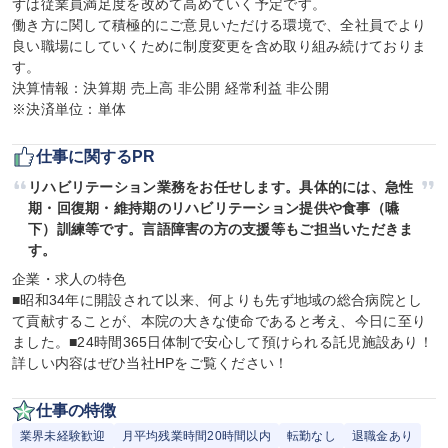
ずは従業員満足度を改めて高めていく予定です。

働き方に関して積極的にご意見いただける環境で、全社員でより
良い職場にしていくために制度変更を含め取り組み続けておりま
す。

決算情報：決算期 売上高 非公開 経常利益 非公開

※決済単位：単体
仕事に関するPR
リハビリテーション業務をお任せします。具体的には、急性
期・回復期・維持期のリハビリテーション提供や食事（嚥
下）訓練等です。言語障害の方の支援等もご担当いただきま
す。
企業・求人の特色

■昭和34年に開設されて以来、何よりも先ず地域の総合病院とし
て貢献することが、本院の大きな使命であると考え、今日に至り
ました。■24時間365日体制で安心して預けられる託児施設あり！
詳しい内容はぜひ当社HPをご覧ください！
仕事の特徴
業界未経験歓迎
月平均残業時間20時間以内
転勤なし
退職金あり