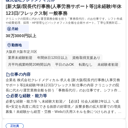
株式会社クレドメディカル
合職】農林中央金庫のバックオフィス業務/安定基盤/年休120日
く馴染みやすい和やかな社風です。さらに、簿記やファシリティマネジャ
ーなどの資格取得に向けた費用負担や報奨金制度が非常に手厚く、成長で
[新大阪/院長代行事務(人事労務サポート等)]未経験/年休
きる環境です。 学歴・資格 学歴：大学院 大学 高専 短大 語学力： 資格：
123日/フレックス制 一般事務
日商簿記検定2級
クリニックの院長に代わり運営業務全般を担う「事務長代行」のお仕事です。シフト作成
や経費処理、採用・HP管理などバックオフィス全般を企画サポート。丁寧な実務対応で
現場を支え、専門スキルを構築できます。
月給
30万3000円以上
勤務地
大阪府大阪市淀川区
業界未経験歓迎
年間休日120日以上
資格取得支援あり
月平均残業時間20時間以内
平日のみOK
転勤なし
未経験者歓迎
住宅手当あり
退職金あり
在宅OK
賞与あり
完全週休2日制
仕事の内容
交通費支給
駅近5分以内
土日祝休み
昼食補助あり
企業名 株式会社クレドメディカル 求人名 [新大阪/院長代行事務(人事労務
サポート等)]未経験/年休123日/フレックス制 仕事の内容 クリニックの院
長に代わり運営業務全般を担う「事務長代行」のお仕事です。シフト作成
や経費処理、採用・HP管理などバックオフィス全般を企画サポート。丁
必要な経験・能力等
寧な実務対応で現場を支え、専門スキルを構築できます。 当社の開業医支
必要な経験・能力等 ＼未経験大歓迎／ 【必須】社会人経験2年以上 ＼成
援のコンサルタントと連携し、開業後クリニックのバックオフィス全般を
長×安定を高度に両立できる抜群の好環境／ 反響多数の拡大部署での増員
担当します。 ＼具体的には／ ■スタッフのシフト作成、日々の経費処理 ■
募集！未経験から経営・労務・Webの汎用スキルを身につけられます。初
求人原稿の作成や労務サポート、Webサイトの更新管理等 社内でしっか
年度想定年収400万円以上スタートで確実なステップアップが可能！年間
り業務設計を行い手厚いOJTもあるため未経験から安心してスタート可能
休日123日（完全土日祝休）、残業月平均10時間、フレックス制と働きや
です。基本は社内勤務でクリニック訪問はほとんどありません。 募集職種
正社員
すさも抜群。転勤なしの新大阪本社勤務で、安定した事業基盤のもと腰を