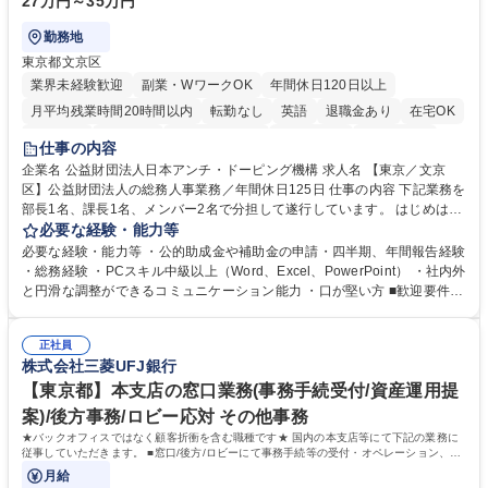
27万円～35万円
勤務地
東京都文京区
業界未経験歓迎
副業・WワークOK
年間休日120日以上
月平均残業時間20時間以内
転勤なし
英語
退職金あり
在宅OK
賞与あり
育休あり
完全週休2日制
交通費支給
土日祝休み
仕事の内容
食事補助あり
企業名 公益財団法人日本アンチ・ドーピング機構 求人名 【東京／文京
区】公益財団法人の総務人事業務／年間休日125日 仕事の内容 下記業務を
部長1名、課長1名、メンバー2名で分担して遂行しています。 はじめは担
当者として業務を覚えていただき、ゆくゆくはリーダーやマネージャーポ
必要な経験・能力等
ジションとして活躍いただくことを期待しています。 【総務・人事グルー
必要な経験・能力等 ・公的助成金や補助金の申請・四半期、年間報告経験
プの業務内容】 ・人事制度関連 ・採用活動 ・教育研修の企画、実行 ・勤
・総務経験 ・PCスキル中級以上（Word、Excel、PowerPoint） ・社内外
怠管理 ・官公庁への各種提出 ・法定の会議運営（評議員会、理事会） ・
と円滑な調整ができるコミュニケーション能力 ・口が堅い方 ■歓迎要件
コンプライアンス ・内部規程やルールの管理、整備、文書管理 ・契約関
・採用業務経験 ・英語に抵抗がない方 ・営業経験 学歴・資格 学歴：大学
連 ・衛生管理 ・防災関連・公的助成金の管理・オフィス、ファシリティ
院 大学 高専 短大 専修学校 高校 語学力： 資格：
管理 ・福利厚生関連 ・職員からの問合せ、相談対応 ・その他日常の総務
正社員
株式会社三菱UFJ銀行
業務全般 募集職種 【東京／文京区】公益財団法人の総務人事業務／年間
休日125日
【東京都】本支店の窓口業務(事務手続受付/資産運用提
案)/後方事務/ロビー応対 その他事務
★バックオフィスではなく顧客折衝を含む職種です★ 国内の本支店等にて下記の業務に
従事していただきます。 ■窓口/後方/ロビーにて事務手続等の受付・オペレーション、お
客様対応
月給