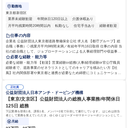
勤務地
東京都新宿区
業界未経験歓迎
年間休日120日以上
介護休暇あり
月平均残業時間20時間以内
転勤なし
住宅手当あり
経験者歓迎
研修あり
退職金あり
賞与あり
完全週休2日制
交通費支給
仕事の内容
駅近5分以内
資格取得手当あり
食事補助あり
企業名 公益財団法人東京都道路整備保全公社 求人名 【都庁グループ】総
合職（事務）◇残業月平均9時間未満／有給年平均16日取得 仕事の内容 当
社の総合職として、ジョブローテーションによる人事経理部門や収益事業
等のフロント部門の部署等幅広い部署での業務をお任せいたします。研修
必要な経験・能力等
制度やキャリア支援が充実しております！ ※下記業務詳細 【業務詳細】■
必要な経験・能力等 【歓迎】営業経験or総務/人事/経理経験or官公庁職員
管理部門：広報、人事、経理など当公社の運営に係る管理業務 ■収益部
経験者で、道路事業のゼネラリストとしてのキャリアを積みたい方【社
門：駐車場の新規開拓、管理運営、新宿駅西口広場の「イベントコーナ
風】社内関係部署や東京都と連携が必要なため綿密にコミュニケーション
ー」などの管理運営 ■道路部門：整備の急がれる骨格幹線道路や木造住宅
を図っています。 【業務の魅力】■幅広く携われる：総合職（事務）で
密集地域の特定整備路線の用地取得、道路に関する普及啓発事業、都内の
は、駐車場の管理運営や道路用地の取得、公益財団法人の中枢を担う管理
道路施設や道路工事現場の見学ツアー事業 ※入社後は上記いずれかの部門
正社員
部門など多岐に渡る業務を経験できます。 ■様々なプロジェクト：駐車場
公益財団法人日本アンチ・ドーピング機構
へ配属。※業務内容変更の範囲：会社の定める業務 募集職種 【都庁グル
事業の他、新宿駅西口広場内に設置された照明を兼ねた広告「ブライトサ
ープ】総合職（事務）◇残業月平均9時間未満／有給年平均16日取得
イン」の管理運営を行うなど、事業収益を生み出す活動を積極的に行って
【東京/文京区】公益財団法人の総務人事業務/年間休日
います。 学歴・資格 学歴：大学院 大学 高専 短大 専修学校 高校 語学力：
125日 総務
資格：
下記業務を部長1名、課長1名、メンバー2名で分担して遂行しています。 はじめは担当
者として業務を覚えていただき、ゆくゆくはリーダーやマネージャーポジションとして活
躍いただくことを期待しています。
月給