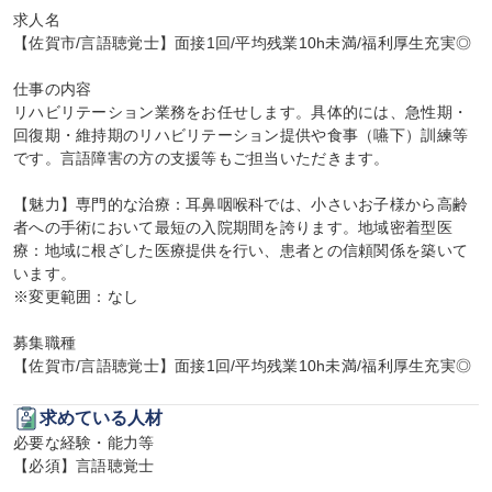
求人名

【佐賀市/言語聴覚士】面接1回/平均残業10h未満/福利厚生充実◎

仕事の内容

リハビリテーション業務をお任せします。具体的には、急性期・
回復期・維持期のリハビリテーション提供や食事（嚥下）訓練等
です。言語障害の方の支援等もご担当いただきます。

【魅力】専門的な治療：耳鼻咽喉科では、小さいお子様から高齢
者への手術において最短の入院期間を誇ります。地域密着型医
療：地域に根ざした医療提供を行い、患者との信頼関係を築いて
います。

※変更範囲：なし

募集職種

【佐賀市/言語聴覚士】面接1回/平均残業10h未満/福利厚生充実◎
求めている人材
必要な経験・能力等

【必須】言語聴覚士
