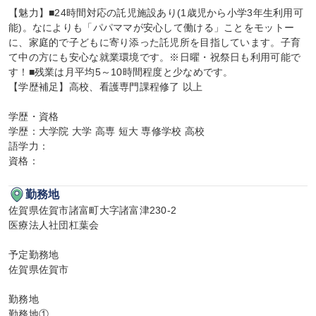
【魅力】■24時間対応の託児施設あり(1歳児から小学3年生利用可
能)。なによりも「パパママが安心して働ける」ことをモットー
に、家庭的で子どもに寄り添った託児所を目指しています。子育
て中の方にも安心な就業環境です。※日曜・祝祭日も利用可能で
す！■残業は月平均5～10時間程度と少なめです。

【学歴補足】高校、看護専門課程修了 以上

学歴・資格

学歴：大学院 大学 高専 短大 専修学校 高校

語学力：

資格：
勤務地
佐賀県佐賀市諸富町大字諸富津230-2

医療法人社団杠葉会

予定勤務地

佐賀県佐賀市

勤務地

勤務地①
