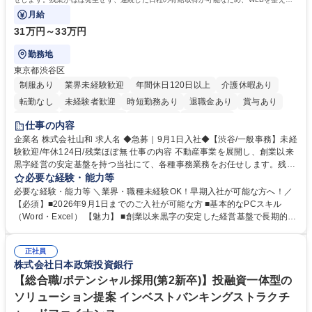
い方にお勧めの環境です！
月給
31万円～33万円
勤務地
東京都渋谷区
制服あり
業界未経験歓迎
年間休日120日以上
介護休暇あり
転勤なし
未経験者歓迎
時短勤務あり
退職金あり
賞与あり
育休あり
完全週休2日制
交通費支給
土日祝休み
仕事の内容
企業名 株式会社山和 求人名 ◆急募｜9月1日入社◆【渋谷/一般事務】未経
験歓迎/年休124日/残業ほぼ無 仕事の内容 不動産事業を展開し、創業以来
黒字経営の安定基盤を持つ当社にて、各種事務業務をお任せします。残業
がほぼ発生せず、連続した日程の有給取得が可能なため、WLBを整えたい
必要な経験・能力等
方にお勧めの環境です！ 入社後はOJTを通じて丁寧に研修を行いますの
必要な経験・能力等 ＼業界・職種未経験OK！早期入社が可能な方へ！／
で、事務未経験の方でも安心して臨むことができます。 【業務詳細】■電
【必須】■2026年9月1日までのご入社が可能な方 ■基本的なPCスキル
話・来客対応 ■物件の鍵や社内の備品管理 ■データ入力や書類作成 ■契約
（Word・Excel） 【魅力】 ■創業以来黒字の安定した経営基盤で長期的に
書などのファイリング ■郵送物の仕訳・発送 など 募集職種 ◆急募｜9月1
安心して働ける環境 ■残業ほぼなしで働きやすさ抜群、プライベートとの
日入社◆【渋谷/一般事務】未経験歓迎/年休124日/残業ほぼ無
両立が可能 ■有給取得を積極的に推奨、年間10日程度の取得実績 ■1ヶ月
正社員
のOJTで業務を習得可能、未経験でもしっかりサポート 学歴・資格 学
株式会社日本政策投資銀行
歴：大学院 大学 高専 短大 語学力： 資格：
【総合職/ポテンシャル採用(第2新卒)】投融資一体型の
ソリューション提案 インベストバンキングストラクチ