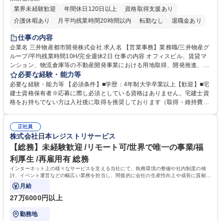
業界未経験歓迎
年間休日120日以上
資格取得支援あり
介護休暇あり
月平均残業時間20時間以内
転勤なし
退職金あり
在宅OK
賞与あり
育休あり
完全週休2日制
交通費支給
仕事の内容
駅近5分以内
土日祝休み
寮・社宅あり
企業名 三井物産都市開発株式会社 求人名 【営業事務】業務職/三井物産グ
ループ/平均残業時間10H/完全週休2日 仕事の内容 オフィスビル、賃貸マ
ンション、物流倉庫等の不動産開発事業における用地取得、開発推進、賃
貸運営、売却、仲介・活用提案等を行う営業部門において事務業務を担当
必要な経験・能力等
いただきます。 【詳細】・契約書管理、契約書製本、捺印対応、ファイリ
必要な経験・能力等 【必須条件】■学歴：4年制大学卒業以上【歓迎】■宅
ング、登記簿取得、調書取得・支払業務（各種費用支払、支払管理、請
建士資格保有者※応募に際し必須としている資格はありません。宅建士資
求・支払データ登録、取引先マスター申請対応）・予算作成及び予実管
格をお持ちでない方は入社後に取得を推奨しております（取得・維持費用
理・各種稟議書、報告書作成業務・各種台帳管理、交際費・会議費支払報
の一部補助あり） 【求める人物像】 ・向学心豊かで、主体的に行動でき
告書作成及び月次管理・部内総務庶務全般 など※※配属先によっては上記
る方。 ・社内外の多様な関係者と協調して業務を進められるコミュニケー
の他に担当頂く業務が発生する場合があります。 募集職種 【営業事務】
正社員
ション力がある方。 ・チャレンジを厭わず、粘り強く業務に取り組める
株式会社日本レジストリサービス
業務職/三井物産グループ/平均残業時間10H/完全週休2日
方。多様な関係者と謙虚に信頼関係を構築でき、期限を意識したスケジュ
ール管理が出来る方。※将来的に他部署（営業部門、コーポレート部門）
【総務】未経験歓迎 /リモート可/世界で唯一の事業/福
へのジョブローテーションの可能性があります。 学歴・資格 学歴：大学
利厚生 /再雇用有 総務
院 大学 語学力： 資格：宅地建物取引士
インターネット上の様々なサービスを支える当社にて、執務環境の整備や社内制度の検
討、イベント運営などの幅広い業務を担当し、間接的に会社の生産性向上や成長に貢献し
ている部署です。
月給
27万6000円以上
勤務地