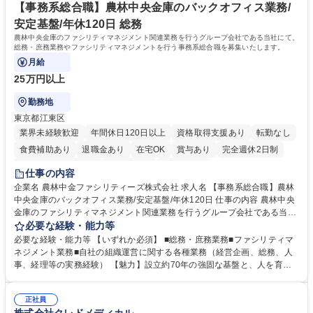
ことに抵抗がない方■英語は話せなくても問題はありませんが、英語が話
【事務系総合職】農林中央金庫のバックオフィス業務/
せますと、よりチャンスが広がります。※日本語がネイティブレベル必須
安定基盤/年休120日 総務
学歴・資格 学歴：大学院 大学 高専 短大 専修学校 高校 語学力： 資格：
農林中央金庫のファシリティマネジメント関連業務を行うグループ会社である当社にて、
総務・庶務業務やファシリティマネジメントを行う事務系総合職を募集いたします。
月給
25万円以上
勤務地
東京都江東区
業界未経験歓迎
年間休日120日以上
資格取得支援あり
転勤なし
食費補助あり
退職金あり
在宅OK
賞与あり
完全週休2日制
インセンティブあり
交通費支給
土日祝休み
仕事の内容
企業名 農林中金ファシリティーズ株式会社 求人名 【事務系総合職】農林
中央金庫のバックオフィス業務/安定基盤/年休120日 仕事の内容 農林中央
金庫のファシリティマネジメント関連業務を行うグループ会社である当社
にて、総務・庶務業務やファシリティマネジメントを行う事務系総合職を
必要な経験・能力等
募集いたします。 ■総務・庶務業務：外部委託先（外注先）や契約書の管
必要な経験・能力等 【いずれか必須】 ■総務・庶務業務■ファシリティマ
理、総務部門での管理業務、会計管理や決算業務、印刷物等の制作管理等
ネジメント業務■自社の組織運営に関する各種業務（経営企画、総務、人
※親会社である農林中央金庫から受託した総務庶務業務 ■ファシリティマ
事、経理等の実務経験） 【魅力】設立約70年の強固な基盤と、人を育て
ネジメント業務 農林中央金庫の店舗移転、レイアウト変更等のオフィス環
る「ホワイト」な就業環境 特徴: 1956年設立の農林中央金庫100%出資会
境構築、ビル管理・設備管理、警備、車両運行管理等 ■自社の組織運営に
社。充実した福利厚生と、ワークライフバランスの整った環境がありま
関する各種業務（経営企画、総務、人事、経理等） 募集職種 【事務系総
正社員
す。 また、業務がしっかりと基準化されており、中途入社でも質問しやす