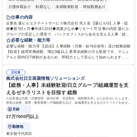
介護休暇あり
転勤なし
未経験者歓迎
時短勤務あり
経験者歓迎
退職金あり
在宅OK
賞与あり
育休あり
仕事の内容
完全週休2日制
交通費支給
長期歓迎
駅近5分以内
土日祝休み
企業名 森ビルエステートサービス株式会社 求人名 【森ビルG】人事・総
務◆賞与5ヶ月◆年休120日◆残業少なめ◆リモート可 仕事の内容 森ビル
グループの安定した環境で、バックオフィスから会社を支える人事・総務
をお任せします。 労務と総務の業務をバランスよく担当し、ゆくゆくは制
必要な経験・能力等
度改定などのコア業務にも挑戦できる、やりがいある環境です。 ■勤怠管
必要な経験・能力等 【必須】人事経験（労務・給与社保等）及び総務経験
理、給与計算、社会保険手続き、年末調整等の労務管理全般 ■入退社手続
【歓迎】経理実務経験、簿記3級以上 業界未経験の方も歓迎です。マニュ
き、社内規定の改定や人事制度改定などのコア業務 ■社内イベントの企画
アルと部内OJT体制があるため、即戦力として安心して始められます。
運営やその他総務業務全般 ※労務と総務を1：1の割合でお任せ。 入社後
【魅力・やりがい】森ビルGの安定基盤で労務から総務まで幅広く携われ
は部内のOJTを中心に、あなたの経験に合わせて不足している部分はいつ
ます。定型業務に留まらず、社内規定や人事制度の改定など会社のコア業
でも質問・相談できる環境が整っているため、安心して成長できます。 募
正社員
務に挑戦できるため、自身の成長と組織への貢献度をダイレクトに実感で
株式会社日立医薬情報ソリューションズ
集職種 【森ビルG】人事・総務◆賞与5ヶ月◆年休120日◆残業少なめ◆
きます。 残業少なめ、週1日リモート可など、ワークライフバランスを保
リモート可
ち長期活躍できる環境です。 「これまでの幅広い経験を活かし、長期的な
【総務・人事】未経験歓迎/日立グループ/組織運営を支
キャリアを築きたい」という前向きな意欲と挑戦を全力で応援します。 学
えるゼネラリストを目指す 総務
歴・資格 学歴：大学院 大学 高専 短大 専修学校 高校 語学力： 資格：日商
入社直後は労務（労務管理・給与計算・安全衛生・福利厚生等）からお任せいたします。
簿記検定1級 日商簿記検定2級 日商簿記検定3級
将来は総務・採用・教育業務へ守備範囲を広げ、組織運営を支えるゼネラリストをめざせ
ます。
月給
27万7000円以上
勤務地
東京都千代田区