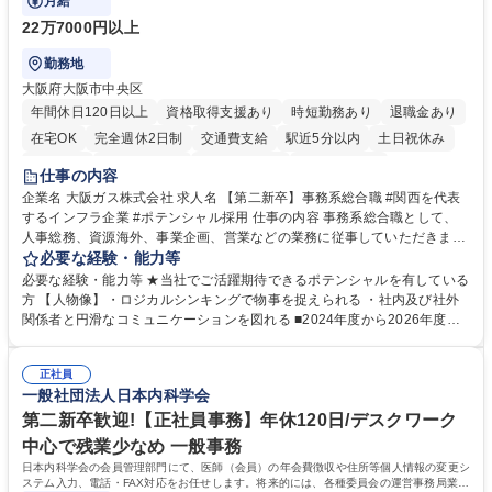
月給
22万7000円以上
勤務地
大阪府大阪市中央区
年間休日120日以上
資格取得支援あり
時短勤務あり
退職金あり
在宅OK
完全週休2日制
交通費支給
駅近5分以内
土日祝休み
服装自由
第二新卒歓迎
寮・社宅あり
食事補助あり
仕事の内容
企業名 大阪ガス株式会社 求人名 【第二新卒】事務系総合職 #関西を代表
するインフラ企業 #ポテンシャル採用 仕事の内容 事務系総合職として、
人事総務、資源海外、事業企画、営業などの業務に従事していただきま
す。 【業務内容の一例】■所属事業部の勤労業務 ■海外に関係する各種業
必要な経験・能力等
務 ■営業部門の企画スタッフ、ルート営業 【キャリアパス】入社後の配属
必要な経験・能力等 ★当社でご活躍期待できるポテンシャルを有している
ポジションで一定期間ご活躍頂いた後、本人の適性及び将来のキャリアを
方 【人物像】・ロジカルシンキングで物事を捉えられる ・社内及び社外
鑑みてジョブローテーションを行います。 【育成】OJTでの現場育成や研
関係者と円滑なコミュニケーションを図れる ■2024年度から2026年度ま
修カリキュラムを通じて、Daigasグループの業務で必要となる知識につい
での3ヵ年を対象とする「Daigasグループ中期経営計画2026」を策定しま
て学んでいただきます。 募集職種 【第二新卒】事務系総合職 #関西を代
した。https://www.osakagas.co.jp/company/press/pr2024/1777576_564
表するインフラ企業 #ポテンシャル採用
正社員
72.html ■エネルギーセキュリティの不安定化や気候変動による自然災害の
一般社団法人日本内科学会
甚大化など、これまで以上に社会課題解決の重要性が高まっています。
「未来の日常」の創造に向けて持続可能な社会の実現に貢献してまいりま
第二新卒歓迎!【正社員事務】年休120日/デスクワーク
す。 学歴・資格 学歴：大学院 大学 語学力： 資格：
中心で残業少なめ 一般事務
日本内科学会の会員管理部門にて、医師（会員）の年会費徴収や住所等個人情報の変更シ
ステム入力、電話・FAX対応をお任せします。将来的には、各種委員会の運営事務局業務