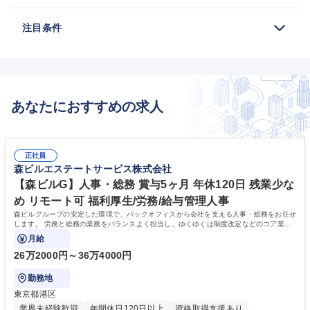
注目条件
あなたにおすすめの求人
正社員
森ビルエステートサービス株式会社
【森ビルG】人事・総務 賞与5ヶ月 年休120日 残業少な
め リモート可 福利厚生/労務/給与管理人事
森ビルグループの安定した環境で、バックオフィスから会社を支える人事・総務をお任せ
します。 労務と総務の業務をバランスよく担当し、ゆくゆくは制度改定などのコア業務
にも挑戦できる、やりがいある環境です。
月給
26万2000円～36万4000円
勤務地
東京都港区
業界未経験歓迎
年間休日120日以上
資格取得支援あり