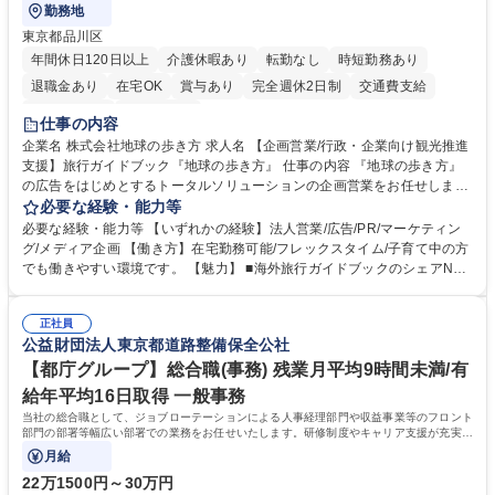
勤務地
東京都品川区
年間休日120日以上
介護休暇あり
転勤なし
時短勤務あり
退職金あり
在宅OK
賞与あり
完全週休2日制
交通費支給
駅近5分以内
土日祝休み
仕事の内容
企業名 株式会社地球の歩き方 求人名 【企画営業/行政・企業向け観光推進
支援】旅行ガイドブック『地球の歩き方』 仕事の内容 『地球の歩き方』
の広告をはじめとするトータルソリューションの企画営業をお任せしま
す。クライアントは、観光（海外旅行、国内旅行、インバウンド）で地域
必要な経験・能力等
や事業を推進したい国内外の行政や企業です。 【業務詳細】■『地球の歩
必要な経験・能力等 【いずれかの経験】法人営業/広告/PR/マーケティン
き方』は海外旅行ガイドブックのNo.1ブランドであり、国内旅行において
グ/メディア企画 【働き方】在宅勤務可能/フレックスタイム/子育て中の方
も牽引しております。観光推進支援においても、業界を牽引する意欲的な
でも働きやすい環境です。 【魅力】 ■海外旅行ガイドブックのシェアNo.1
取り組みが期待されています■インバウンドは、日本の地域の未来を担う
メディアとして、個人旅行文化の拡大と定着を担ってきたブランドに携わ
国策事業です。「GOOD LUCK TRIP」は、海外旅行ガイドブックと同様
ることが可能です。 ■国内旅行ガイドブックは立ち上げ間もない新規事業
に、インバウンドのトップブランドに成長しております■旅が業務であ
正社員
であり、「地球の歩き方」としてどう取り組むか、共に形を作るコアメン
公益財団法人東京都道路整備保全公社
り、日常です。旅好きにはこれ以上ない環境です 募集職種 【企画営業/行
バーとして活躍いただきます。 学歴・資格 学歴：大学院 大学 語学力： 資
政・企業向け観光推進支援】旅行ガイドブック『地球の歩き方』
格：
【都庁グループ】総合職(事務) 残業月平均9時間未満/有
給年平均16日取得 一般事務
当社の総合職として、ジョブローテーションによる人事経理部門や収益事業等のフロント
部門の部署等幅広い部署での業務をお任せいたします。研修制度やキャリア支援が充実し
ております！ ※下記業務詳細
月給
22万1500円～30万円