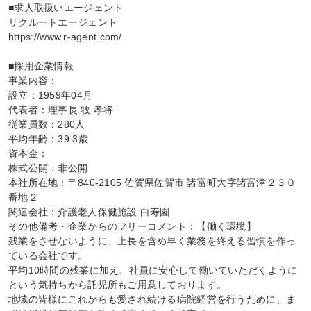
■求人取扱いエージェント

リクルートエージェント

https://www.r-agent.com/

■採用企業情報

事業内容：

設立：1959年04月

代表者：理事長 牧 孝将

従業員数：280人

平均年齢：39.3歳

資本金：

株式公開：非公開

本社所在地：〒840-2105 佐賀県佐賀市 諸富町大字諸富津２３０
番地２

関連会社：介護老人保健施設 白寿園

その他備考・企業からのフリーコメント：【働く環境】

残業をさせないように、上長を含め早く業務を終える習慣を作っ
ている会社です。

平均10時間の残業に加え、社員に安心して働いていただくように
という気持ちから託児所もご用意しております。

地域の皆様にこれからも愛され続ける病院経営を行うために、ま