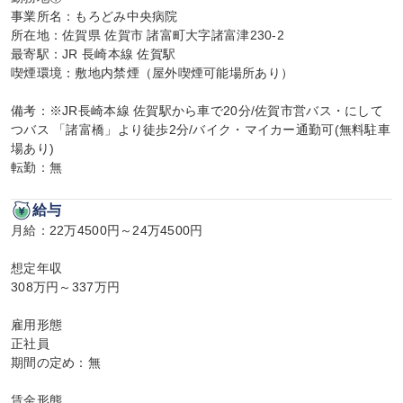
事業所名：もろどみ中央病院

所在地：佐賀県 佐賀市 諸富町大字諸富津230-2

最寄駅：JR 長崎本線 佐賀駅

喫煙環境：敷地内禁煙（屋外喫煙可能場所あり）

備考：※JR長崎本線 佐賀駅から車で20分/佐賀市営バス・にして
つバス 「諸富橋」より徒歩2分/バイク・マイカー通勤可(無料駐車
場あり)

転勤：無
給与
月給：22万4500円～24万4500円

想定年収

308万円～337万円

雇用形態

正社員

期間の定め：無

賃金形態
