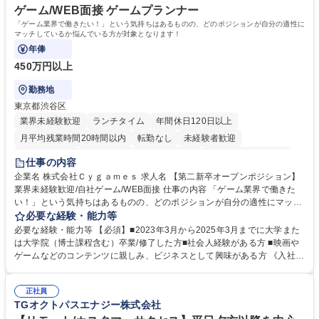
いう気概をお持ちの方を心待ちにしています。 学歴・資格 学歴：大学院
ゲーム/WEB面接 ゲームプランナー
大学 語学力： 資格：
「ゲーム業界で働きたい！」という気持ちはあるものの、どのポジションが自分の適性に
マッチしているか悩んでいる方が対象となります！
年俸
450万円以上
勤務地
東京都渋谷区
業界未経験歓迎
ランチタイム
年間休日120日以上
月平均残業時間20時間以内
転勤なし
未経験者歓迎
住宅手当あり
経験者歓迎
完全週休2日制
インセンティブあり
仕事の内容
交通費支給
土日祝休み
服装自由
昼食補助あり
第二新卒歓迎
企業名 株式会社Ｃｙｇａｍｅｓ 求人名 【第二新卒オープンポジション】
業界未経験歓迎/自社ゲーム/WEB面接 仕事の内容 「ゲーム業界で働きた
食事補助あり
い！」という気持ちはあるものの、どのポジションが自分の適性にマッチ
しているか悩んでいる方が対象となります！ 総合職（プランナー/データ
必要な経験・能力等
アナリストなど）、技術職（開発エンジニ ア/インフラエンジニアな
必要な経験・能力等 【必須】■2023年3月から2025年3月までに大学また
ど）、デザイン職（デザイナー/イラストレ ーターなど）等から、面接で
は大学院（博士課程含む）卒業/修了した方■社会人経験がある方 ■映画や
ご希望と適正にマッチしたポジションをご案内いたします。ゲームやエン
ゲームなどのコンテンツに親しみ、ビジネスとして興味がある方 《入社実
タメコンテンツが大好きで、「ゲーム業界の未来を自らの手で作りたい」
績 例》 ・メーカー → プロジェクトマネージャー ・ソーシャルゲーム →
「最高のコンテンツを作るためには、何でもやる」という情熱に溢れた方
ゲームプランナー ・通信 → ゲームエンジニア ・独立行政法人 → データ
のご応募をお待ちしております。 募集職種 【第二新卒オープンポジショ
正社員
サイエンティスト 学歴・資格 学歴：大学院 大学 語学力： 資格：
TGオクトパスエナジー株式会社
ン】業界未経験歓迎/自社ゲーム/WEB面接