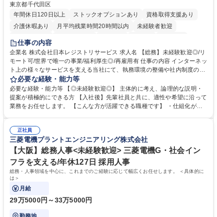
東京都千代田区
年間休日120日以上
ストックオプションあり
資格取得支援あり
介護休暇あり
月平均残業時間20時間以内
未経験者歓迎
住宅手当あり
時短勤務あり
研修あり
在宅OK
賞与あり
仕事の内容
完全週休2日制
交通費支給
駅近5分以内
土日祝休み
服装自由
企業名 株式会社日本レジストリサービス 求人名 【総務】未経験歓迎◎/リ
モート可/世界で唯一の事業/福利厚生◎/再雇用有 仕事の内容 インターネッ
ト上の様々なサービスを支える当社にて、執務環境の整備や社内制度の検
討、イベント運営などの幅広い業務を担当し、間接的に会社の生産性向上
必要な経験・能力等
や成長に貢献している部署です。 会社の全メンバーが安心して長く成果を
必要な経験・能力等 【◎未経験歓迎◎】 主体的に考え、論理的な説明・
発揮できる環境を整えるために、毎日のメンテナンスや維持管理に加え、
提案が積極的にできる方 【入社後】先輩社員と共に、適性や希望に沿って
新たな施策検討を積極的に行っていただき、会社全体を巻き込み課題解決
業務をお任せします。 【こんな方が活躍できる職種です】 ・仕組化が好
を推進。 ・オフィス運営：執務環境の整備・物品管理・社内規定整備/改
き/得意・協働の姿勢を持っている・優先順位付け、マルチタスクが得意・
善・イベント企画/運営・非常時の対応 など、本人の希望や適性によって
様々な立場で物事を考えられる・定型業務だけでなく突発的な出来事にも
幅広い業務の体得が可能で、多様なキャリアパスを描くことも可能です。
正社員
対処できる・新しいことに興味関心がある 【魅力】■自己啓発支援：資格
三菱電機プラントエンジニアリング株式会社
募集職種 【総務】未経験歓迎◎/リモート可/世界で唯一の事業/福利厚生◎/
取得や通信教育など費用の80%（年間25万円まで）を補助 ■住宅手当：家
再雇用有
賃の50%（月額7万円まで）を補助 学歴・資格 学歴：大学院 大学 語学
【大阪】総務人事<未経験歓迎> 三菱電機G・社会イン
力： 資格：
フラを支える/年休127日 採用人事
総務・人事領域を中心に、これまでのご経験に応じて幅広くお任せします。 ＜具体的に
は＞
月給
29万5000円～33万5000円
勤務地