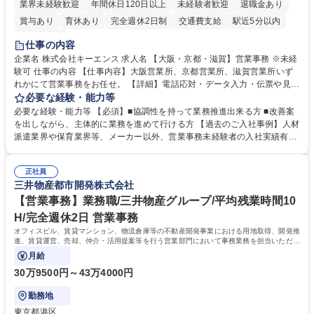
業界未経験歓迎
年間休日120日以上
未経験者歓迎
退職金あり
賞与あり
育休あり
完全週休2日制
交通費支給
駅近5分以内
土日祝休み
仕事の内容
企業名 株式会社キーエンス 求人名 【大阪・京都・滋賀】営業事務 ※未経
験可 仕事の内容 【仕事内容】大阪営業所、京都営業所、滋賀営業所いず
れかにて営業事務をお任せ。 【詳細】電話応対・データ入力・伝票や見積
の作成・カタログ送付・来客対応・営業所内で発生する事務業務や業務改
必要な経験・能力等
善をお任せ。 【教育制度】ご入社後、育成担当とペアになりながらOJTに
必要な経験・能力等 【必須】■協調性を持って業務推進出来る方 ■改善案
て業務を覚えていただくことが可能です。業務システムがきちんと構築さ
を出しながら、主体的に業務を進めて行ける方 【過去のご入社事例】人材
れているため、スムーズに仕事に慣れることができる環境です。また、
派遣業界や保育業界等、メーカー以外、営業事務未経験者の入社実績有
「チームで成果を出す文化」があり、良いやり方を積極的に共有しながら
【当社の事務職について】単なる事務ではなく主体性を発揮したサポート
常に改善を目指す風土のため、安心して業務に取り組んでいただけます。
により、キーエンスの付加価値向上に貢献します。ベースの定型業務に加
募集職種 【大阪・京都・滋賀】営業事務 ※未経験可
正社員
えて、お客様や社員の状況に合わせ、能動的なサポート、改善の動きも期
三井物産都市開発株式会社
待され。組織を支えるスペシャリストとして、チームに貢献し、結果的に
社員から頼られる存在になることができます。平均19:30の退勤以降の業
【営業事務】業務職/三井物産グループ/平均残業時間10
務の持ち帰りも禁止されており、メリハリのある働き方となります。 学
H/完全週休2日 営業事務
歴・資格 学歴：大学院 大学 高専 短大 語学力： 資格：
オフィスビル、賃貸マンション、物流倉庫等の不動産開発事業における用地取得、開発推
進、賃貸運営、売却、仲介・活用提案等を行う営業部門において事務業務を担当いただき
ます。
月給
30万9500円～43万4000円
勤務地
東京都港区