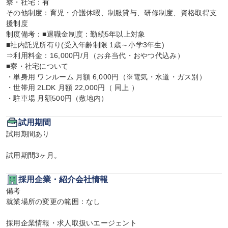
寮・社宅：有

その他制度：育児・介護休暇、制服貸与、研修制度、資格取得支
援制度

制度備考：■退職金制度：勤続5年以上対象

■社内託児所有り(受入年齢制限 1歳～小学3年生)

⇒利用料金：16,000円/月（お弁当代・おやつ代込み）

■寮・社宅について

・単身用 ワンルーム 月額 6,000円（※電気・水道・ガス別）

・世帯用 2LDK 月額 22,000円（ 同上 ）

・駐車場 月額500円（敷地内）
試用期間
試用期間あり

試用期間3ヶ月。
採用企業・紹介会社情報
備考

就業場所の変更の範囲：なし

採用企業情報・求人取扱いエージェント
