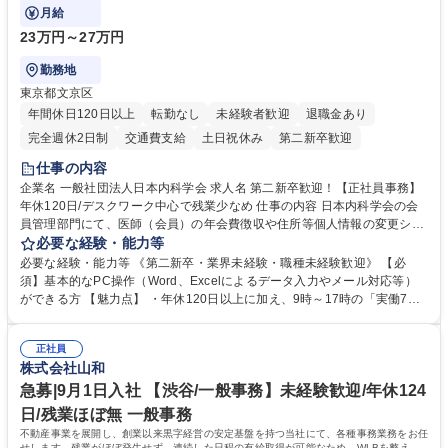
などにも幅広く携わっていただきます。
月給
23万円～27万円
勤務地
東京都文京区
年間休日120日以上
転勤なし
未経験者歓迎
退職金あり
完全週休2日制
交通費支給
土日祝休み
第二新卒歓迎
仕事の内容
企業名 一般社団法人日本内科学会 求人名 第二新卒歓迎！【正社員事務】
年休120日/デスクワーク中心で残業少なめ 仕事の内容 日本内科学会の会
員管理部門にて、医師（会員）の年会費徴収や住所等個人情報の変更シス
テム入力、電話・FAX対応をお任せします。将来的には、各種委員会の運
必要な経験・能力等
営事務局業務などにも幅広く携わっていただきます。 【会員管理・データ
必要な経験・能力等 《第二新卒・業界未経験・職種未経験歓迎》 【必
入力業務】 ・医師（会員）の住所変更、個人情報のシステム登録・更新
須】基本的なPC操作（Word、Excelによるデータ入力やメール対応等）
・年会費の徴収管理や入金データの照合確認 【問い合わせ対応】 ・会員
ができる方 【魅力点】 ・年休120日以上に加え、9時～17時の「実働7時
（医師）からの電話、FAX、ネット申請に伴う相談受付 ・複雑な案件のへ
間勤務」で残業も少なくワークライフバランスは抜群です。 【将来的な業
のエスカレーション・連携対応 募集職種 第二新卒歓迎！【正社員事務】
務（各種委員会運営）】 ・学会内における各種委員会のスケジュール調
年休120日/デスクワーク中心で残業少なめ
正社員
整、資料作成、当日の運営サポート 学歴・資格 学歴：大学院 大学 語学
株式会社山和
力： 資格：
急募|9月1日入社 【渋谷/一般事務】未経験歓迎/年休124
日/残業ほぼ無 一般事務
不動産事業を展開し、創業以来黒字経営の安定基盤を持つ当社にて、各種事務業務をお任
せします。残業がほぼ発生せず、連続した日程の有給取得が可能なため、WLBを整えた