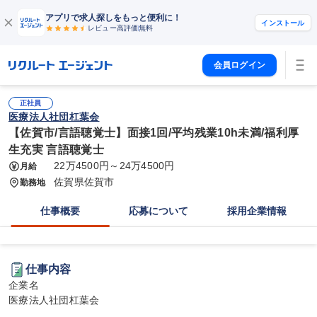
アプリで求人探しをもっと便利に！
インストール
レビュー高評価
無料
会員ログイン
正社員
医療法人社団杠葉会
【佐賀市/言語聴覚士】面接1回/平均残業10h未満/福利厚
生充実 言語聴覚士
22万4500円～24万4500円
月給
佐賀県佐賀市
勤務地
仕事概要
応募について
採用企業情報
仕事内容
企業名

医療法人社団杠葉会
