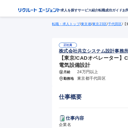
求人を探す
サービス紹介
転職成功ガイド
お
転職・求人トップ
/
東京都
/
東京23区
/
千代田区
/
【
正社員
株式会社共立システム設計事務
【東京/CADオペレーター】C
電気設備設計
24万円以上
月給
東京都千代田区
勤務地
仕事概要
仕事内容
企業名
