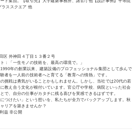
パート集団。【取引先】大手建築事務所、諸官庁他【設計事例】平等院
ラススクエア 他

代田区 外神田４丁目１３番２号

ト：「一生モノの技術を、最高の環境で。」

1990年の創業以来、建築設備のプロフェッショナル集団として歩ん
験者を一人前の技術者へと育てる「教育への情熱」です。

の挑戦は勇気がいることかもしれません。しかし、当社では20代の若
いに教え合う文化が根付いています。官公庁や学校、病院といった社会
とで、自分の仕事がカタチに残る喜びを実感できるはずです。

身につけたい」という想いを、私たちが全力でバックアップします。秋
ャリアを築きませんか？

利益 非公開
