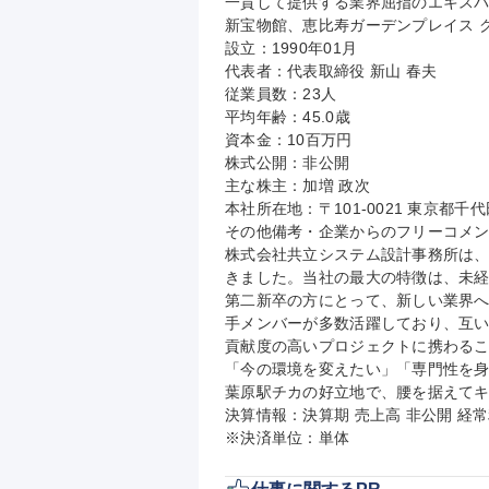
一貫して提供する業界屈指のエキス
新宝物館、恵比寿ガーデンプレイス グ
設立：1990年01月

代表者：代表取締役 新山 春夫

従業員数：23人

平均年齢：45.0歳

資本金：10百万円

株式公開：非公開

主な株主：加増 政次

本社所在地：〒101-0021 東京都千
その他備考・企業からのフリーコメン
株式会社共立システム設計事務所は、
きました。当社の最大の特徴は、未経
第二新卒の方にとって、新しい業界へ
手メンバーが多数活躍しており、互
貢献度の高いプロジェクトに携わるこ
「今の環境を変えたい」「専門性を
葉原駅チカの好立地で、腰を据えてキ
決算情報：決算期 売上高 非公開 経常
※決済単位：単体