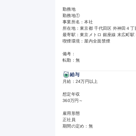
勤務地

勤務地①

事業所名：本社

所在地：東京都 千代田区 外神田４丁
最寄駅：東京メトロ 銀座線 末広町駅 
喫煙環境：屋内全面禁煙

備考：

転勤：無
給与
月給：24万円以上

想定年収

360万円～

雇用形態

正社員

期間の定め：無
