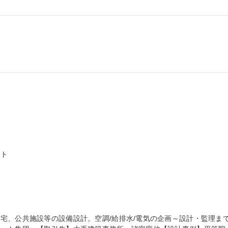


ト

宅、公共施設等の設備設計。空調/給排水/電気の企画～設計・監理ま