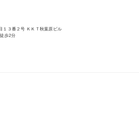
目１３番２号 ＫＫＴ秋葉原ビル

徒歩2分
