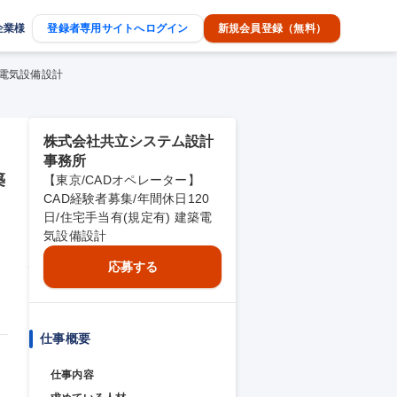
企業様
登録者専用サイトへログイン
新規会員登録（無料）
築電気設備設計
株式会社共立システム設計
事務所
築
【東京/CADオペレーター】
CAD経験者募集/年間休日120
日/住宅手当有(規定有) 建築電
気設備設計
応募する
仕事概要
仕事内容