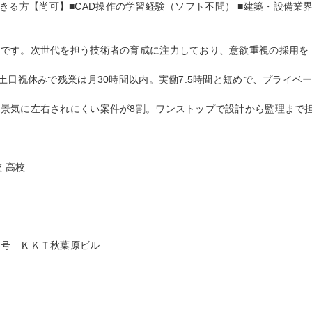
）ができる方【尚可】■CAD操作の学習経験（ソフト不問） ■建築・設備業
集です。次世代を担う技術者の育成に注力しており、意欲重視の採用を
土日祝休みで残業は月30時間以内。実働7.5時間と短めで、プライベ
景気に左右されにくい案件が8割。ワンストップで設計から監理まで
 高校

号　ＫＫＴ秋葉原ビル
