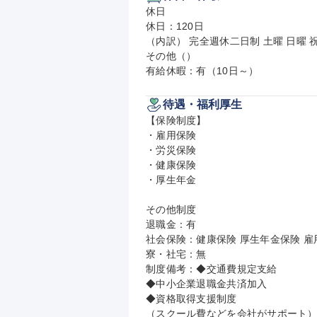
休日

休日：120日

（内訳） 完全週休二日制 土曜 日曜 祝
その他（）

有給休暇：有（10日～）
待遇・福利厚生
【保険制度】

・雇用保険

・労災保険

・健康保険

・厚生年金

その他制度

退職金：有

社会保険：健康保険 厚生年金保険 雇用
寮・社宅：無

制度備考：◆交通費規定支給

◆中小企業退職金共済加入

◆資格取得支援制度

（スクール費などを会社がサポート