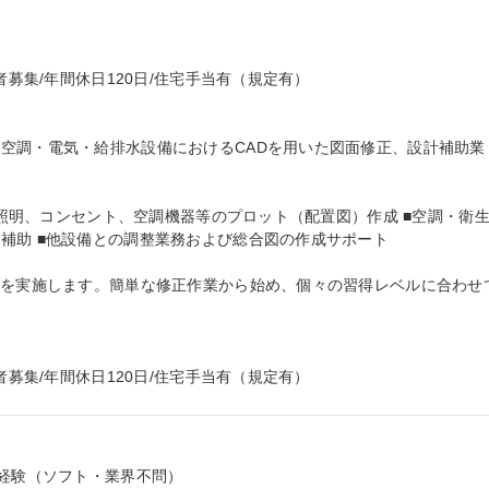
者募集/年間休日120日/住宅手当有（規定有）

空調・電気・給排水設備におけるCADを用いた図面修正、設計補助業
 ■照明、コンセント、空調機器等のプロット（配置図）作成 ■空調・衛
補助 ■他設備との調整業務および総合図の作成サポート

Tを実施します。簡単な修正作業から始め、個々の習得レベルに合わせ
者募集/年間休日120日/住宅手当有（規定有）
経験（ソフト・業界不問）
