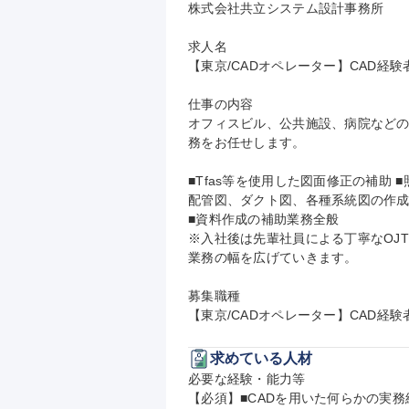
株式会社共立システム設計事務所

求人名

【東京/CADオペレーター】CAD経験
仕事の内容

オフィスビル、公共施設、病院などの
務をお任せします。

■Tfas等を使用した図面修正の補助
配管図、ダクト図、各種系統図の作成
■資料作成の補助業務全般

※入社後は先輩社員による丁寧なOJ
業務の幅を広げていきます。

募集職種

【東京/CADオペレーター】CAD経験
求めている人材
必要な経験・能力等

【必須】■CADを用いた何らかの実務