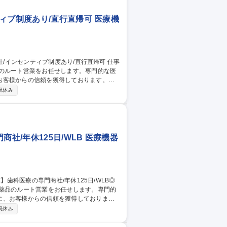
ィブ制度あり/直行直帰可 医療機
品のルート営業をお任せします。専門的な医
お客様からの信頼を獲得しております。
Pad支給があるので受発注作業も外出先で
祝休み
品センターでの商材知識の習得機会や、定期的
タベースに各商材のメリットや提案方法が整
職種 【津市/ルート営
社/年休125日/WLB 医療機器
医薬品のルート営業をお任せします。専門的
に、お客様からの信頼を獲得しております
祝休み
に応じて商品センターでの商材知識の習得機会
】製品データベースに各商材のメリットや提