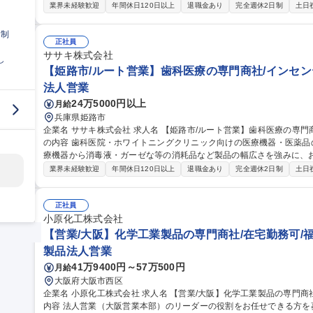
【担当エリア】岩手県を中心とした東北エリアを担当。直行直帰可で、1
業界未経験歓迎
年間休日120日以上
退職金あり
完全週休2日制
土日
外出先で完了 【研修体制】入社後は3ヶ月程のOJTを予定。必要に
や、定期的なメーカー主催の勉強会もございます。 【安心ポイント
日制
案方法が整理されており、初めて取り扱う商材でもスムーズに販売することが可能
正社員
岡市/ルート営業】歯科医療の専門商社/インセンティブ制度あり/直行
ササキ株式会社
し
【姫路市/ルート営業】歯科医療の専門商社/インセンテ
法人営業
24万5000円以上
月給
兵庫県姫路市
企業名 ササキ株式会社 求人名 【姫路市/ルート営業】歯科医療の専門商社/インセンティブ制度/年休125日◎ 仕事
の内容 歯科医院・ホワイトニングクリニック向けの医療機器・医薬
療機器から消毒液・ガーゼな等の消耗品など製品の幅広さを強みに、
【担当エリア】兵庫県を中心とした近畿エリアを担当。 直行直帰可で、
業界未経験歓迎
年間休日120日以上
退職金あり
完全週休2日制
土日
外出先で完了 【研修体制】入社後は3ヶ月程のOJTを予定。必要に
や、定期的なメーカー主催の勉強会もございます。 【安心ポイント
案方法が整理されており、初めて取り扱う商材でもスムーズに販売することが可能
正社員
路市/ルート営業】歯科医療の専門商社/インセンティブ制度/年休125
小原化工株式会社
【営業/大阪】化学工業製品の専門商社/在宅勤務可/福利
製品法人営業
41万9400円～57万500円
月給
大阪府大阪市西区
企業名 小原化工株式会社 求人名 【営業/大阪】化学工業製品の専門商社/在宅勤務可/福利厚生充実/WLB◎ 仕事の
内容 法人営業（大阪営業本部）のリーダーの役割をお任せできる方