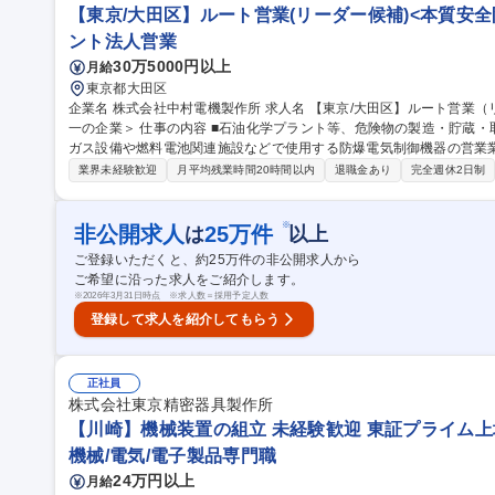
【東京/大田区】ルート営業(リーダー候補)<本質安
ント法人営業
30万5000円以上
月給
東京都大田区
企業名 株式会社中村電機製作所 求人名 【東京/大田区】ルート営業（リーダー候補）＜本質安全防爆技術は日本
一の企業＞ 仕事の内容 ■石油化学プラント等、危険物の製造・貯蔵・取扱所や塗装設備・溶剤使用作業所、高圧
ガス設備や燃料電池関連施設などで使用する防爆電気制御機器の営業業務をお任せしま
類の蒸気やLPGなどのガスが充満する空間においてスイッチ等の電気
業界未経験歓迎
月平均残業時間20時間以内
退職金あり
完全週休2日制
品のこと。 ※上記製品の制御領域においては日本トップクラスの売り
場合は日帰りでの出張がほとんどです。長期での出張はほとんど無いような状況です。 募集
ルート営業（リーダー候補）＜本質安全防爆技術は日本一の企業＞
※
非公開求人
25
万件
は
以上
ご登録いただくと、約
25
万件の非公開求人から
ご希望に沿った求人をご紹介します。
※
2026年3月31日時点 ※求人数＝採用予定人数
登録して求人を紹介してもらう
正社員
株式会社東京精密器具製作所
【川崎】機械装置の組立 未経験歓迎 東証プライム上場
機械/電気/電子製品専門職
24万円以上
月給