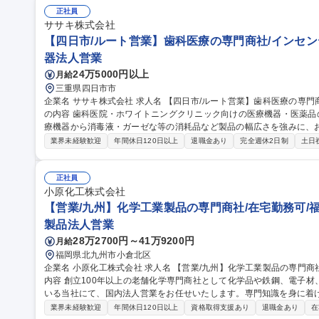
案方法が整理されており、初めて取り扱う商材でもスムーズに販売することが可能
正社員
経験・第2新卒歓迎★【盛岡市/営業】歯科医療の専門商社/年休125日/
ササキ株式会社
【四日市/ルート営業】歯科医療の専門商社/インセン
器法人営業
24万5000円以上
月給
三重県四日市市
企業名 ササキ株式会社 求人名 【四日市/ルート営業】歯科医療の専門商社/インセンティブ制度有/直行直帰可 仕事
の内容 歯科医院・ホワイトニングクリニック向けの医療機器・医薬
療機器から消毒液・ガーゼな等の消耗品など製品の幅広さを強みに、
【担当エリア】三重県を中心とした東海エリア・直行直帰可で1人1台i
業界未経験歓迎
年間休日120日以上
退職金あり
完全週休2日制
土日
完了 【研修体制】入社後は3ヶ月程のOJTを予定。必要に応じて商
なメーカー主催の勉強会もございます。 【安心ポイント】製品デー
理されており、初めて取り扱う商材でもスムーズに販売することが可能な仕組みです。 募集
正社員
営業】歯科医療の専門商社/インセンティブ制度有/直行直帰可
小原化工株式会社
【営業/九州】化学工業製品の専門商社/在宅勤務可/福利
製品法人営業
28万2700円～41万9200円
月給
福岡県北九州市小倉北区
企業名 小原化工株式会社 求人名 【営業/九州】化学工業製品の専門商社/在宅勤務可/福利厚生充実/WLB◎ 仕事の
内容 創立100年以上の老舗化学専門商社として化学品や鉄鋼、電子
いる当社にて、国内法人営業をお任せいたします。専門知識を身に着けキャ
後イメージ】■入社後当社で取引している製品の知識を習得して頂い
業界未経験歓迎
年間休日120日以上
資格取得支援あり
退職金あり
在