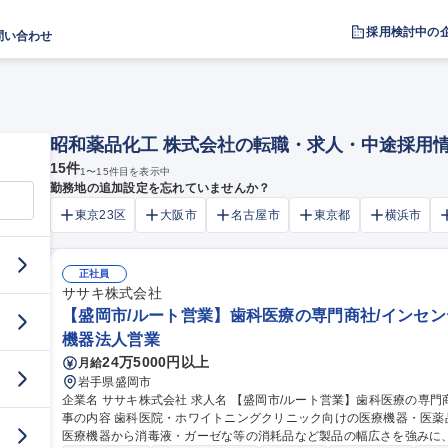
採用検討中の
問い合わせ
昭和薬品化工 株式会社の転職・求人・中途採用
15
件
1
〜
15
件目を表示中
勤務地の追加設定を忘れていませんか？
東京23区
大阪市
名古屋市
東京都
横浜市
正社員
ササキ株式会社
【盛岡市/ルート営業】歯科医療の専門商社/インセン
機器法人営業
24万5000円以上
月給
岩手県盛岡市
企業名 ササキ株式会社 求人名 【盛岡市/ルート営業】歯科医療の専門商社/インセンティブ制度あり/直行直帰可 仕
事の内容 歯科医院・ホワイトニングクリニック向けの医療機器・医
医療機器から消毒液・ガーゼな等の消耗品など製品の幅広さを強みに