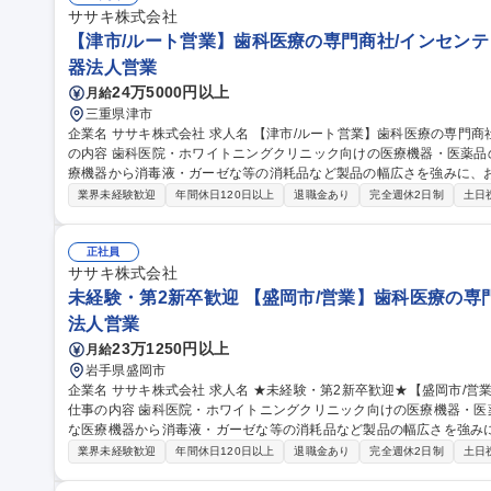
ササキ株式会社
【津市/ルート営業】歯科医療の専門商社/インセンテ
器法人営業
24万5000円以上
月給
三重県津市
企業名 ササキ株式会社 求人名 【津市/ルート営業】歯科医療の専門商社/インセンティブ制度あり/直行直帰可 仕事
の内容 歯科医院・ホワイトニングクリニック向けの医療機器・医薬
療機器から消毒液・ガーゼな等の消耗品など製品の幅広さを強みに、
【担当エリア】三重県を中心とした東海エリア・直行直帰可で1人1台i
業界未経験歓迎
年間休日120日以上
退職金あり
完全週休2日制
土日
完了 【研修体制】入社後は3ヶ月程のOJTを予定。必要に応じて商
なメーカー主催の勉強会もございます。 【安心ポイント】製品デー
理されており、初めて取り扱う商材でもスムーズに販売することが可能な仕組みです。 募集
正社員
業】歯科医療の専門商社/インセンティブ制度あり/直行直帰可
ササキ株式会社
未経験・第2新卒歓迎 【盛岡市/営業】歯科医療の専門商
法人営業
23万1250円以上
月給
岩手県盛岡市
企業名 ササキ株式会社 求人名 ★未経験・第2新卒歓迎★【盛岡市/営業】歯科医療の専門商社/年休125日/WLB◎
仕事の内容 歯科医院・ホワイトニングクリニック向けの医療機器・
な医療機器から消毒液・ガーゼな等の消耗品など製品の幅広さを強み
★ 【担当エリア】岩手県を中心とした東北エリアを担当。直行直帰可で、1人1台iPad支給があるので受発注作業
業界未経験歓迎
年間休日120日以上
退職金あり
完全週休2日制
土日
も外出先で完了 【研修体制】入社後は3ヶ月程のOJTを予定。必要
や、定期的なメーカー主催の勉強会もございます。 【安心ポイント