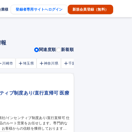
企業様
登録者専用サイトへログイン
新規会員登録（無料）
情報
関連度順
新着順
川崎市
埼玉県
神奈川県
千葉市
大阪府
千葉県
ティブ制度あり/直行直帰可 医療
薬品のルート営業をお任せします。専門的な
、お客様からの信頼を獲得しております。