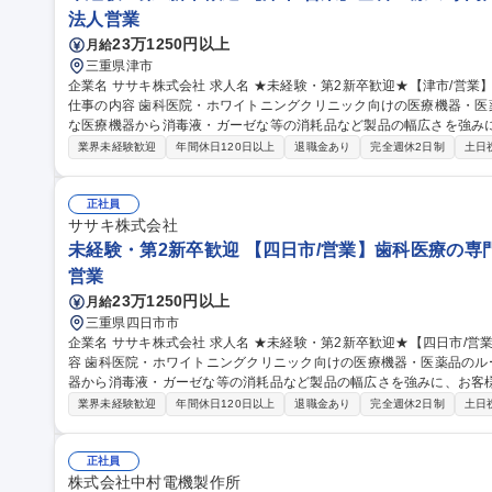
法人営業
23万1250円以上
月給
三重県津市
企業名 ササキ株式会社 求人名 ★未経験・第2新卒歓迎★【津市/営業】歯科医療の専門商社/年休125日/働き方◎
仕事の内容 歯科医院・ホワイトニングクリニック向けの医療機器・
な医療機器から消毒液・ガーゼな等の消耗品など製品の幅広さを強み
★ 【担当エリア】三重県を中心とした東海エリア・直行直帰可で1人1台iPad支給があるので受発注作業も外出先
業界未経験歓迎
年間休日120日以上
退職金あり
完全週休2日制
土日
で完了 【研修体制】入社後は3ヶ月程のOJTを予定。必要に応じて
的なメーカー主催の勉強会もございます。 【安心ポイント】製品デ
整理されており、初めて取り扱う商材でもスムーズに販売することが可能な仕組みです。
正社員
2新卒歓迎★【津市/営業】歯科医療の専門商社/年休125日/働き方◎
ササキ株式会社
未経験・第2新卒歓迎 【四日市/営業】歯科医療の専門
営業
23万1250円以上
月給
三重県四日市市
企業名 ササキ株式会社 求人名 ★未経験・第2新卒歓迎★【四日市/営業】歯科医療の専門商社/年休125日 仕事の内
容 歯科医院・ホワイトニングクリニック向けの医療機器・医薬品の
器から消毒液・ガーゼな等の消耗品など製品の幅広さを強みに、お客様から
エリア】三重県を中心とした東海エリア・直行直帰可で1人1台iPad
業界未経験歓迎
年間休日120日以上
退職金あり
完全週休2日制
土日
【研修体制】入社後は3ヶ月程のOJTを予定。必要に応じて商品セン
ーカー主催の勉強会もございます。 【安心ポイント】製品データベ
れており、初めて取り扱う商材でもスムーズに販売することが可能な仕組みです。 募集職種 ★
正社員
歓迎★【四日市/営業】歯科医療の専門商社/年休125日
株式会社中村電機製作所