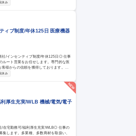
人1台iPad支給があるので受発注作業も
祝休み
応じて商品センターでの商材知識の習得機会
】製品データベースに各商材のメリットや提
な仕組みです。 募集職種 【盛
直帰可
ィブ制度/年休125日 医療機器
品のルート営業をお任せします。専門的な医
お客様からの信頼を獲得しております。
1人1台iPad支給があるので受発注作業も
祝休み
応じて商品センターでの商材知識の習得機会
】製品データベースに各商材のメリットや提
な仕組みです。 募集職種 【姫
日◎
厚生充実/WLB 機械/電気/電子
を募集します。多業種、多数商材を取扱い、