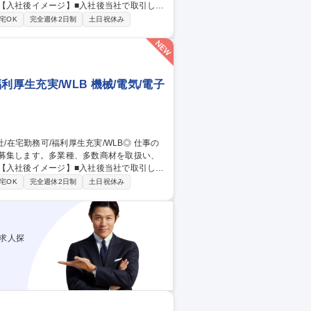
とした既存顧客に、化学品・工業薬品の法
宅OK
完全週休2日制
土日祝休み
く、顧客からの紹介による新規開拓営業が中
、時代のニーズに沿った製品を扱っていま
厚生充実/WLB◎
厚生充実/WLB 機械/電気/電子
を募集します。多業種、多数商材を取扱い、
とした既存顧客に、化学品・工業薬品の法
宅OK
完全週休2日制
土日祝休み
く、顧客からの紹介による新規開拓営業が中
、時代のニーズに沿った製品を扱っていま
厚生充実/WLB◎
求人探