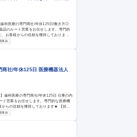
医薬品のルート営業をお任せします。専門的
に、お客様からの信頼を獲得しております
祝休み
商品センターでの商材知識の習得機会や、定期
ータベースに各商材のメリットや提案方法が
 募集職種 ★未経験・第
商社/年休125日 医療機器法人
ルート営業をお任せします。専門的な医療機
の信頼を獲得しております★ 【担当
支給があるので受発注作業も外出先で完了
祝休み
ターでの商材知識の習得機会や、定期的なメ
ースに各商材のメリットや提案方法が整理さ
未経験・第2新卒