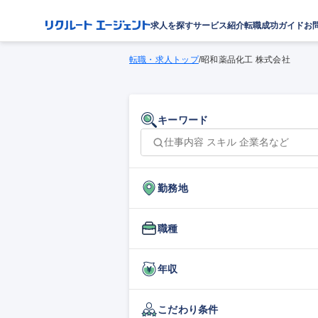
求人を探す
サービス紹介
転職成功ガイド
お
転職・求人トップ
/
昭和薬品化工 株式会社
キーワード
勤務地
職種
年収
こだわり条件