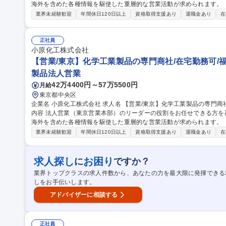
海外を含めた各種情報を駆使した重層的な営業活動が求められます。 【入社後イメージ】■入社後当社で取引して
いる製品の知識を習得して頂いた後に、基礎化学品・石油化学を中心
業界未経験歓迎
年間休日120日以上
資格取得支援あり
退職金あり
在
人営業および市場調査をお任せします。 ■飛び込み営業はほとんどな
心となります。 【商品】■半導体に不可欠な原料を提供しているなど
す。 募集職種 【営業/大阪】化学工業製品の専門商社/在宅勤務可/福利
正社員
小原化工株式会社
【営業/東京】化学工業製品の専門商社/在宅勤務可/福利
製品法人営業
42万4400円～57万5500円
月給
東京都中央区
企業名 小原化工株式会社 求人名 【営業/東京】化学工業製品の専門商社/在宅勤務可/福利厚生充実/WLB◎ 仕事の
内容 法人営業（東京営業本部）のリーダーの役割をお任せできる方
海外を含めた各種情報を駆使した重層的な営業活動が求められます。 【入社後イメージ】■入社後当社で取引して
いる製品の知識を習得して頂いた後に、基礎化学品・石油化学を中心
業界未経験歓迎
年間休日120日以上
資格取得支援あり
退職金あり
在
人営業および市場調査をお任せします。 ■飛び込み営業はほとんどな
心となります。 【商品】■半導体に不可欠な原料を提供しているなど
す。 募集職種 【営業/東京】化学工業製品の専門商社/在宅勤務可/福利
求人探し
お困り
に
ですか？
業界トップクラスの求人件数から、あなたの力を最大限に発揮できる
しをお手伝いします。
アドバイザーに相談する
正社員