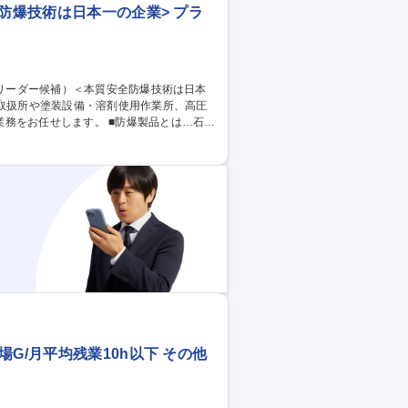
全防爆技術は日本一の企業> プラ
す。 ■防爆製品とは…石油
火花による爆発・引火を防ぐ仕様を持つ製
上げを誇ります。 【出張について】出張の
職種 【東京/大田区】
G/月平均残業10h以下 その他