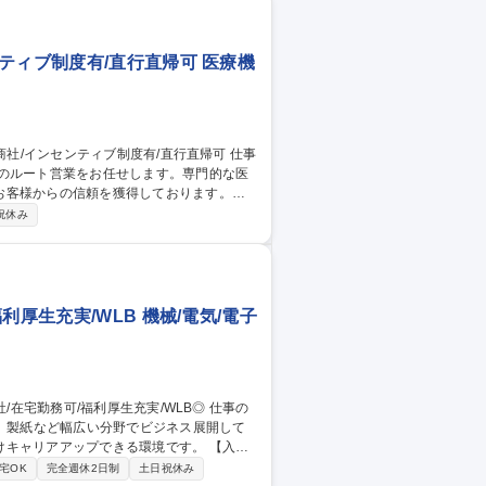
な仕組みです。 募集職種 ★未
WLB◎
ティブ制度有/直行直帰可 医療機
品のルート営業をお任せします。専門的な医
お客様からの信頼を獲得しております。
Pad支給があるので受発注作業も外出先で
祝休み
品センターでの商材知識の習得機会や、定期的
タベースに各商材のメリットや提案方法が整
職種 【四日市/ルート
厚生充実/WLB 機械/電気/電子
材、製紙など幅広い分野でビジネス展開して
リアアップできる環境です。 【入社
た後に、基礎化学品・石油化学を中心とした
宅OK
完全週休2日制
土日祝休み