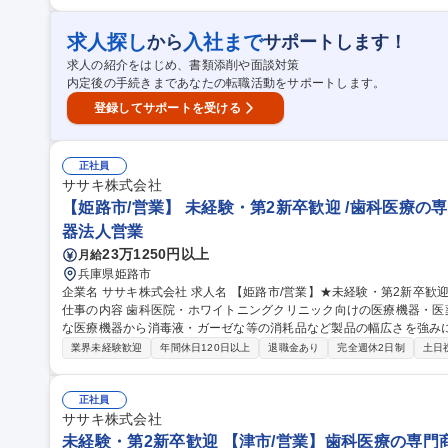
既存顧客に、化学品・工業薬品の法人営業および市場調査をお任せしま
からの紹介による新規開拓営業が中心となります。 【商品】■半導体
ニーズに沿った製品を扱っています。 募集職種 【営業/九州】化学工業製品の専門商社/在宅勤務可/福利厚生充実/
求人探し
入社まで
から
サポートします！
WLB◎
求人の紹介をはじめ、書類添削や面談対策
内定後の手続きまであなたの転職活動をサポートします。
登録してサポートを受ける
正社員
ササキ株式会社
【姫路市/営業】 未経験・第2新卒歓迎 /歯科医療の専門
器法人営業
23万1250円以上
月給
兵庫県姫路市
企業名 ササキ株式会社 求人名 【姫路市/営業】★未経験・第2新卒歓迎★/歯科医療の専門商社/年休125日/WLB◎
仕事の内容 歯科医院・ホワイトニングクリニック向けの医療機器・
な医療機器から消毒液・ガーゼな等の消耗品など製品の幅広さを強み
★ 【担当エリア】兵庫県を中心とした近畿エリアを担当。 直行直帰可で、1人1台iPad支給があるので受発注作業
業界未経験歓迎
年間休日120日以上
退職金あり
完全週休2日制
土日
も外出先で完了 【研修体制】入社後は3ヶ月程のOJTを予定。必要
や、定期的なメーカー主催の勉強会もあります。 【安心ポイント】
方法が整理されており、初めて取り扱う商材でもスムーズに販売することが可能な
正社員
市/営業】★未経験・第2新卒歓迎★/歯科医療の専門商社/年休125日/W
ササキ株式会社
未経験・第2新卒歓迎 【津市/営業】歯科医療の専門商社