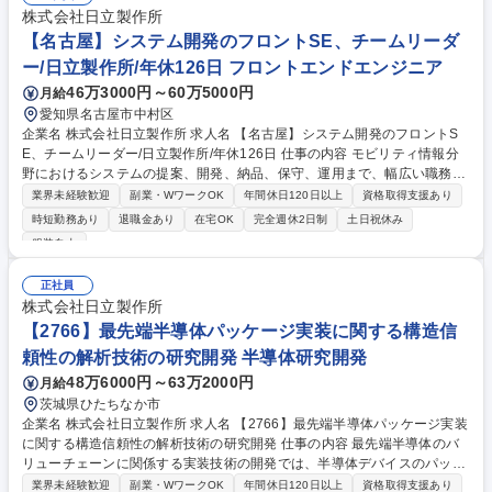
株式会社日立製作所
【名古屋】システム開発のフロントSE、チームリーダ
ー/日立製作所/年休126日 フロントエンドエンジニア
46万3000円～60万5000円
月給
愛知県名古屋市中村区
企業名 株式会社日立製作所 求人名 【名古屋】システム開発のフロントS
E、チームリーダー/日立製作所/年休126日 仕事の内容 モビリティ情報分
野におけるシステムの提案、開発、納品、保守、運用まで、幅広い職務に
携わって頂きます。デジタルソリューションに関する新技術の適用提案、
業界未経験歓迎
副業・WワークOK
年間休日120日以上
資格取得支援あり
新規ソリューションの企画・立案・開発へも参画可。 【業務詳細】 ■提
時短勤務あり
退職金あり
在宅OK
完全週休2日制
土日祝休み
案、要件定義等の上流工程 ■プロジェクトマネジメント ■設計・プログラ
服装自由
ム製造・テスト ■システム運用・保守 募集職種 【名古屋】システム開発
のフロントSE、チームリーダー/日立製作所/年休126日
正社員
株式会社日立製作所
【2766】最先端半導体パッケージ実装に関する構造信
頼性の解析技術の研究開発 半導体研究開発
48万6000円～63万2000円
月給
茨城県ひたちなか市
企業名 株式会社日立製作所 求人名 【2766】最先端半導体パッケージ実装
に関する構造信頼性の解析技術の研究開発 仕事の内容 最先端半導体のバ
リューチェーンに関係する実装技術の開発では、半導体デバイスのパッケ
ージングの知識に加え、例えばデータセンタなど使用用途に合わせた使わ
業界未経験歓迎
副業・WワークOK
年間休日120日以上
資格取得支援あり