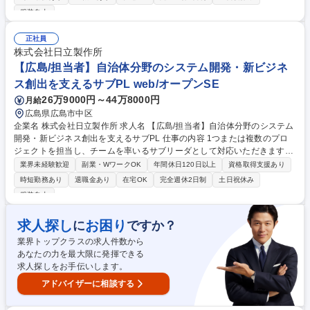
ation Center：セキュリティ監視センター）業務にあたります。 ※業務内
服装自由
容は、ご経験やスキル、面接でのご希望を踏まえて決定します。 募集職種
【2399】【障がい者採用/茨城】情報セキュリティ担当
正社員
株式会社日立製作所
【広島/担当者】自治体分野のシステム開発・新ビジネ
ス創出を支えるサブPL web/オープンSE
26万9000円～44万8000円
月給
広島県広島市中区
企業名 株式会社日立製作所 求人名 【広島/担当者】自治体分野のシステム
開発・新ビジネス創出を支えるサブPL 仕事の内容 1つまたは複数のプロ
ジェクトを担当し、チームを率いるサブリーダとして対応いただきます。
プロジェクトのビジョンと計画書の作成に重点を置き、プロジェクトを推
業界未経験歓迎
副業・WワークOK
年間休日120日以上
資格取得支援あり
進いただきます。 ■上長の指導のもと、主体的にプロジェクト計画を作成
時短勤務あり
退職金あり
在宅OK
完全週休2日制
土日祝休み
し、リソース・リスク・問題等のプロジェクトの管理全般を行います。 ■
服装自由
利害関係者との関係構築を図り、ニーズおよび懸念事項を確認・対応いた
だきます。 ◎クラウドサービスなどの最新技術を活用したソリューション
求人探し
お困り
に
ですか？
の提案や実現など、社内外のプロフェッショナルと共にお客様の求める新
規領域に対しチャレンジすることができます。 募集職種 【広島/担当者】
業界トップクラスの求人件数から
自治体分野のシステム開発・新ビジネス創出を支えるサブPL
あなたの力を最大限に発揮できる
求人探しをお手伝いします。
アドバイザーに相談する