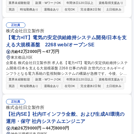
財務を統括する部署です。決算業務・管理会計業務のいずれかの担当から
業界未経験歓迎
副業・WワークOK
年間休日120日以上
資格取得支援あり
スタートいただきます。 【決算業務(個別決算/連結決算)】■財務諸表の作
英語
時短勤務あり
退職金あり
在宅OK
完全週休2日制
土日祝休み
成■決算書の作成と準備■決算の相談役■公認会計士や社外監査委員に決算
書を提出■開示書類の作成【管理会計業務】■日立グループ全体の予算策定
■各ビジネスユニットや子会社の予算策定支援■目標達成に向けた取り組み
正社員
についての経営幹部との議論■内部報告を踏まえた外部報告(決算報告やInv
株式会社日立製作所
estor Day)ストーリーの検討 募集職種 攻めの財務戦略で日立のグローバル
【電力×IT】電気の安定供給維持システム開発/日本を支
戦略を支える【財務・経理】
える大規模基盤 2268 web/オープンSE
42万2000円～47万円
月給
東京都品川区
企業名 株式会社日立製作所 求人名 【電力×IT】電気の安定供給維持システ
ム開発/日本を支える大規模基盤 2268 仕事の内容 次世代のエネルギーイ
ンフラとなる電力系統の監視制御システムの構築が急務です。今後、シス
テム開発が断続的に実施されるため、これに追従し社会貢献を実現するた
業界未経験歓迎
副業・WワークOK
年間休日120日以上
資格取得支援あり
めに設計開発をより加速できる方を募集します。 【魅力】・社会インフラ
英語
時短勤務あり
退職金あり
在宅OK
完全週休2日制
土日祝休み
を支える大規模基盤システム開発により、社会に安全、安心、快適、エコ
な暮らしを提供することができます。 ・地球環境にやさしく持続可能な社
会の実現に向けた直接的な貢献や日本をよりよい国にするための技術貢献
正社員
ができます。 ・大規模システム開発での経験獲得ならびに、海外Gr会社
株式会社日立製作所
との協業、エンジニアリングをとおした自己成長を実現できます。 募集職
【社内SE】社内ITインフラ全般、および生成AI環境の
種 【電力×IT】電気の安定供給維持システム開発/日本を支える大規模基盤
運用・保守 社内システムエンジニア
2268
26万9000円～44万8000円
月給