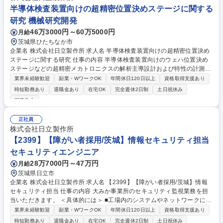
推進。各金融機関へ当該のソリューション・サービスを導入するためのイ
半導体検査装置向けの超精密位置決めステージに関する
ンフラ設計・アーキテクチャ設計の提案と構築を行う。 募集職種 OSS、
研究 機械研究開発
ブロックチェーン、Web3、NFT等デジタル決済にかかわる企画・開発
46万3000円～60万5000円
月給
茨城県ひたちなか市
企業名 株式会社日立製作所 求人名 半導体検査装置向けの超精密位置決め
ステージに関する研究 仕事の内容 半導体検査装置向けのウェハ位置決め
ステージなどの超精密メカトロニクスの解析主導設計および特性の計測や
評価（振動、磁場、熱など） ・CADを用いた位置決めステージの設計・
業界未経験歓迎
副業・WワークOK
年間休日120日以上
資格取得支援あり
製作（3Dモデルの作成から部品 製作のための図面作成および手配、組
時短勤務あり
退職金あり
在宅OK
完全週休2日制
土日祝休み
立、配線など） ・解析ソフトを用いたステージ機構の振動解析や磁場解析
服装自由
（ステージ機構の周波数応答解析やリニアモータの推力や漏洩磁場の解析
など） ・測定器を用いた特性評価（レーザ干渉計や加速度センサによる振
正社員
動計測、磁場センサによる磁束密度分布の計測など）・研究報告書の作
株式会社日立製作所
成、特許アイデア創出および明細の執筆、学会発表や論文執筆 募集職種
【2399】【障がい者採用/茨城】情報セキュリティ担当
半導体検査装置向けの超精密位置決めステージに関する研究
セキュリティエンジニア
28万7000円～47万円
月給
茨城県日立市
企業名 株式会社日立製作所 求人名 【2399】【障がい者採用/茨城】情報
セキュリティ担当 仕事の内容 大みか事業所のセキュリティ監視業務を担
当いただきます。 ＜具体的には＞ ■工場内のシステムやネットワークに異
常がないかを監視する業務 ■セキュリティに関するアラート（警告）を確
業界未経験歓迎
副業・WワークOK
年間休日120日以上
資格取得支援あり
認し、問題がないかをチェックする業務 ※いわゆるSOC（Security Oper
時短勤務あり
退職金あり
在宅OK
完全週休2日制
土日祝休み