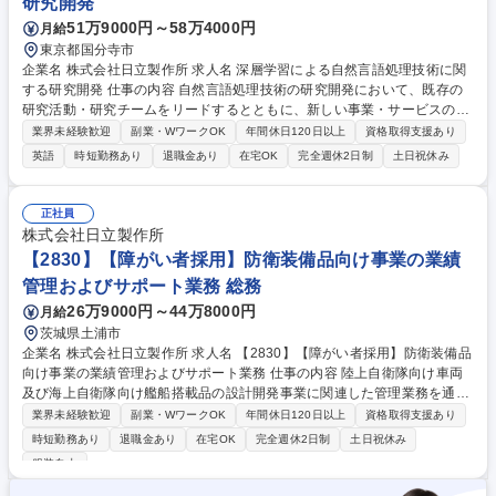
研究開発
51万9000円～58万4000円
月給
東京都国分寺市
企業名 株式会社日立製作所 求人名 深層学習による自然言語処理技術に関
する研究開発 仕事の内容 自然言語処理技術の研究開発において、既存の
研究活動・研究チームをリードするとともに、新しい事業・サービスの創
生にも貢献いただける人財を募集したいと思っています。 【職務概要】
業界未経験歓迎
副業・WワークOK
年間休日120日以上
資格取得支援あり
・自然言語処理技術の研究開発、特許出願、研究レポート・論文執筆 ・事
英語
時短勤務あり
退職金あり
在宅OK
完全週休2日制
土日祝休み
業部・顧客への技術プレゼン・提案、製品試作・実証実験等の提案・実施
・自然言語処理技術の研究ファンド提案 ・研究チームのリード、後進の研
究指導 募集職種 深層学習による自然言語処理技術に関する研究開発
正社員
株式会社日立製作所
【2830】【障がい者採用】防衛装備品向け事業の業績
管理およびサポート業務 総務
26万9000円～44万8000円
月給
茨城県土浦市
企業名 株式会社日立製作所 求人名 【2830】【障がい者採用】防衛装備品
向け事業の業績管理およびサポート業務 仕事の内容 陸上自衛隊向け車両
及び海上自衛隊向け艦船搭載品の設計開発事業に関連した管理業務を通じ
て、部門業績管理業務を担っていただきます。データの整理、議事録の作
業界未経験歓迎
副業・WワークOK
年間休日120日以上
資格取得支援あり
成、会議の設定、書類作成など。 【職務詳細】上長のサポートを受けなが
時短勤務あり
退職金あり
在宅OK
完全週休2日制
土日祝休み
ら以下の業務を遂行する。 ・部門予算策定および予算管理 ・コーポレー
服装自由
ト部門からの依頼に対する部門内取り纏めの業務 【魅力】防衛装備品とい
う国の安全を支える製品に携わることができ、社会貢献ができる達成感が