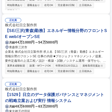
全体の推進、報告、およびパフォーマンスを管理するとともに、期待され
時短勤務あり
退職金あり
在宅OK
完全週休2日制
土日祝休み
る納期、予算、および対象範囲を守る立場としてプロジェクトを推進いた
服装自由
だきます。 上長の指導のもと、主体的にプロジェクト計画を作成し、リソ
ース・リスク・問題等のプロジェクトの管理全般を行います。利害関係者
正社員
との関係構築を図り、ニーズおよび懸念事項を確認・対応いただきます。
株式会社日立製作所
募集職種 自治体分野のシステム開発・新ビジネス創出を支えるプロジェク
【SE/三沢(青森)勤務】エネルギー情報分野のフロントS
トサブリーダー
E web/オープンSE
44万1000円～54万5000円
月給
青森県三沢市
企業名 株式会社日立製作所 求人名 【SE/三沢（青森）勤務】エネルギー
情報分野のフロントSE 仕事の内容 ■プロジェクトマネジメント／提案、
要件定義等の上流工程／設計・構築・試験／システム運用・保守から、個
人のスキルやご要望に合わせてアサインします。 ■お客様提案を行うとと
業界未経験歓迎
副業・WワークOK
年間休日120日以上
資格取得支援あり
もに、開発計画を立案し実際のシステム開発を実施して頂きます。開発プ
時短勤務あり
退職金あり
在宅OK
完全週休2日制
土日祝休み
ロジェクトにおいては、要件定義工程から総合試験までの工程に関して、
お客様及び日立内他チームとのコミュニケーションを図りながら工程を推
進するとともに、課題・問題点の抽出～解決を図ります。チーム内につい
正社員
ては、パートナー側リーダーと共に、品質・進捗・作業の管理・評価・対
株式会社日立製作所
策を実施頂きます。 募集職種 【SE/三沢（青森）勤務】エネルギー情報分
【1529】日立のデータ保護ガバナンスとマネジメント
野のフロントSE
の戦略立案および実行 情報システム
48万6000円～63万2000円
月給
東京都千代田区