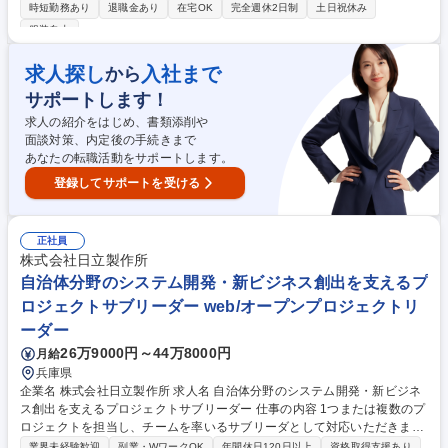
クトのマネジメントを担っていただきます。 ▼設計・開発 ・システム開
時短勤務あり
退職金あり
在宅OK
完全週休2日制
土日祝休み
発、インフラ構築における大規模プロジェクトの全体的なマネジメントチ
服装自由
ームに参画し、チームの取り纏めを行う ・顧客ニーズや課題解決を実現す
るプロジェクト計画を立案 ・プロジェクト遂行中に発生する問題について
求人探し
入社まで
から
の取り纏め、顧客との交渉を含めた調整業務 ・プロジェクトの進捗管理、
品質管理等のマネジメント業務 【備考欄へ続く】 募集職種 ＜オープン求
サポートします！
人＞官公庁から自治体のスマートシティまで大規模施策を支えるPL
求人の紹介をはじめ、書類添削や
面談対策、内定後の手続きまで
あなたの転職活動をサポートします。
登録してサポートを受ける
正社員
株式会社日立製作所
自治体分野のシステム開発・新ビジネス創出を支えるプ
ロジェクトサブリーダー web/オープンプロジェクトリ
ーダー
26万9000円～44万8000円
月給
兵庫県
企業名 株式会社日立製作所 求人名 自治体分野のシステム開発・新ビジネ
ス創出を支えるプロジェクトサブリーダー 仕事の内容 1つまたは複数のプ
ロジェクトを担当し、チームを率いるサブリーダとして対応いただきま
す。 プロジェクトのビジョンと計画書の作成に重点を置き、プロジェクト
業界未経験歓迎
副業・WワークOK
年間休日120日以上
資格取得支援あり