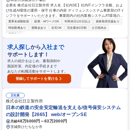
神奈川県横浜市戸塚区
企業名 株式会社日立製作所 求人名 【社内SE】社内ITインフラ全般、およ
び生成AI環境の運用・保守 仕事の内容 ディフェンスシステム事業部のITイ
ンフラをサポートいただきます。事業部内の社内業務システム/IT環境の検
討・開発・維持整備・セキュリティ確保を担うことで、事業部に貢献する
業界未経験歓迎
副業・WワークOK
年間休日120日以上
資格取得支援あり
部門です。 【業務内容】 ■社内ITインフラ全般（PC環境、ネットワー
時短勤務あり
退職金あり
在宅OK
完全週休2日制
土日祝休み
ク、メール、ファイル共有 他）の運用・保守、ユーザサポート、及びセキ
服装自由
ュリティ確保 ■ディフェンスシステム事業部が独自に構築している生成AI
環境の運用・保守、ユーザサポート ■拠点拡張に伴うネットワーク等のIT
求人探し
入社まで
から
環境整備 募集職種 【社内SE】社内ITインフラ全般、および生成AI環境の
運用・保守
サポートします！
求人の紹介をはじめ、書類添削や
面談対策、内定後の手続きまで
あなたの転職活動をサポートします。
登録してサポートを受ける
正社員
株式会社日立製作所
日本の鉄道の安全安定輸送を支える/信号保安システム
の設計開発【2665】 web/オープンSE
48万6000円～63万2000円
月給
茨城県ひたちなか市