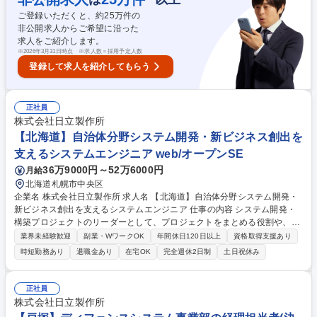
品）/FA（組立て加工）分野向けMESの提案・構築推進SE
ご登録いただくと、約
25
万件の
非公開求人からご希望に沿った
求人をご紹介します。
※
2026年3月31日時点 ※求人数＝採用予定人数
登録して求人を紹介してもらう
正社員
株式会社日立製作所
【北海道】自治体分野システム開発・新ビジネス創出を
支えるシステムエンジニア web/オープンSE
36万9000円～52万6000円
月給
北海道札幌市中央区
企業名 株式会社日立製作所 求人名 【北海道】自治体分野システム開発・
新ビジネス創出を支えるシステムエンジニア 仕事の内容 システム開発・
構築プロジェクトのリーダーとして、プロジェクトをまとめる役割や、稼
働後のシステム運用・保守フェーズも担当していただきます。 【職務詳
業界未経験歓迎
副業・WワークOK
年間休日120日以上
資格取得支援あり
細】案件状況に応じて、以下の(1)(2)の職務を遂行していただきます。(1)
時短勤務あり
退職金あり
在宅OK
完全週休2日制
土日祝休み
システム開発・構築・運用のリーダー、サブリーダー：要件定義/設計・開
発・テスト/移行/運用・保守 (2)自治体ＤＸ，新規ビジネス創出などの提案
活動：顧客の課題・ニーズをヒアリング等により把握し、市場・技術動向
正社員
を踏まえソリューションを創出・提案を行います。 募集職種 【北海道】
株式会社日立製作所
自治体分野システム開発・新ビジネス創出を支えるシステムエンジニア