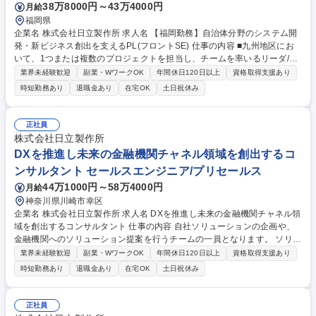
38万8000円～43万4000円
月給
福岡県
企業名 株式会社日立製作所 求人名 【福岡勤務】自治体分野のシステム開
発・新ビジネス創出を支えるPL(フロントSE) 仕事の内容 ■九州地区にお
いて、1つまたは複数のプロジェクトを担当し、チームを率いるリーダ/サ
ブリーダとして対応いただきます。 プロジェクトの全体の計画、推進、調
業界未経験歓迎
副業・WワークOK
年間休日120日以上
資格取得支援あり
整、報告、およびパフォーマンスの管理を実施し、期待される納期、予
時短勤務あり
退職金あり
在宅OK
土日祝休み
算、および対象範囲を守るマネジメントの立場としてプロジェクトを推進
いただきます。 組織の方向性や上長の指導のもと、プロジェクト計画を作
成し、リソース・リスク・問題等のプロジェクトの管理全般を行います。
正社員
利害関係者との関係構築を図り、ニーズおよび懸念事項を確認・対応いた
株式会社日立製作所
だきます。 募集職種 【福岡勤務】自治体分野のシステム開発・新ビジネ
DXを推進し未来の金融機関チャネル領域を創出するコ
ス創出を支えるPL(フロントSE)
ンサルタント セールスエンジニア/プリセールス
44万1000円～58万4000円
月給
神奈川県川崎市幸区
企業名 株式会社日立製作所 求人名 DXを推進し未来の金融機関チャネル領
域を創出するコンサルタント 仕事の内容 自社ソリューションの企画や、
金融機関へのソリューション提案を行うチームの一員となります。 ソリュ
ーションの企画・提案を行い、導入ユーザを増やしていくことを実現しま
業界未経験歓迎
副業・WワークOK
年間休日120日以上
資格取得支援あり
す。 また、顧客との協創や、生成AIを活用した提案など、未来の金融機関
時短勤務あり
退職金あり
在宅OK
土日祝休み
チャネル領域を創るための活動も行います。 【詳細】金融機関向けのシス
テム提供を担う組織で、ソリューションの企画・提案を行います。金融機
関の声を聴き、必要とされるソリューションを企画・提案し、開発し、金
正社員
融機関の環境に載せて稼働させるというサイクルを繰り返し、業界発展へ