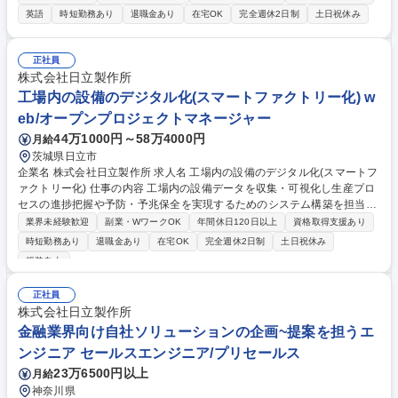
れ方や顧客価値を理解することが重要です。 そのためには、自らの専門分
英語
時短勤務あり
退職金あり
在宅OK
完全週休2日制
土日祝休み
野に留まることなく、他の研究者や関連する事業部門に加え、顧客との会
話を通じて、バリューチェーン全体を俯瞰した製品やソリューションを開
発をする人財を期待します。 【職務詳細】 最先端半導体パッケージの性
正社員
能を革新する実装構造に関する研究開発 （半導体パッケージの熱応力解析
株式会社日立製作所
や伝熱や熱流体解析を基にした構造開発に関する研究） 募集職種 【276
工場内の設備のデジタル化(スマートファクトリー化) w
6】最先端半導体パッケージ実装に関する構造信頼性の解析技術の研究開
eb/オープンプロジェクトマネージャー
発
44万1000円～58万4000円
月給
茨城県日立市
企業名 株式会社日立製作所 求人名 工場内の設備のデジタル化(スマートフ
ァクトリー化) 仕事の内容 工場内の設備データを収集・可視化し生産プロ
セスの進捗把握や予防・予兆保全を実現するためのシステム構築を担当。
工場の安定稼働と生産性向上に直結するデジタル化推進の中核メンバーと
業界未経験歓迎
副業・WワークOK
年間休日120日以上
資格取得支援あり
してご活躍いただきます。 ■設備データの収集・分析およびダッシュボー
時短勤務あり
退職金あり
在宅OK
完全週休2日制
土日祝休み
ド等による見える化の企画・推進 ■PLCやFA機器、HMI等を活用したシス
服装自由
テム構築・機器導入・立ち上げのリード ■AI・IoT・クラウド等の最新技術
を活用した生産現場のDX推進 ■ベンダーや社内関係部署との連携・プロジ
正社員
ェクトマネジメント ■生成AI等の新技術導入検討・実証 等 募集職種 工場
株式会社日立製作所
内の設備のデジタル化(スマートファクトリー化)
金融業界向け自社ソリューションの企画~提案を担うエ
ンジニア セールスエンジニア/プリセールス
23万6500円以上
月給
神奈川県