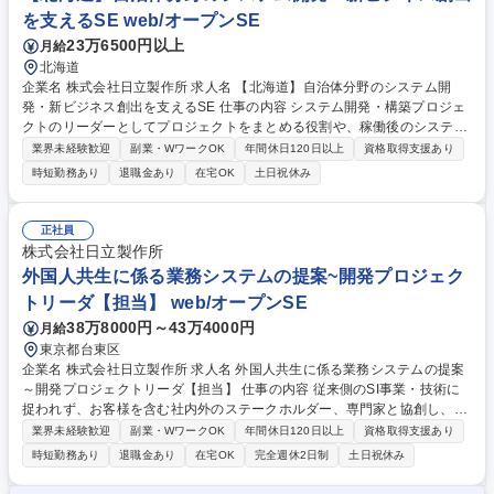
改善提案の取り纏め。 募集職種 【大阪勤務】自治体職員向けシステムの
を支えるSE web/オープンSE
ＤＸ化を推進するプロジェクトリーダー
23万6500円以上
月給
北海道
企業名 株式会社日立製作所 求人名 【北海道】自治体分野のシステム開
発・新ビジネス創出を支えるSE 仕事の内容 システム開発・構築プロジェ
クトのリーダーとしてプロジェクトをまとめる役割や、稼働後のシステム
運用・保守フェーズも担当。お客様の課題解決と革新的な価値創出のた
業界未経験歓迎
副業・WワークOK
年間休日120日以上
資格取得支援あり
め、新ソリューション提案活動を実施します。 ■システム開発・構築・運
時短勤務あり
退職金あり
在宅OK
土日祝休み
用のリーダー、サブリーダー（要件定義、機能／非機能要件をヒアリング
し要件定義書を取り纏め)■設計・開発・テスト(基本設計、詳細設計、運用
設計などの各種設計書を取りまとめ、開発/テスト計画を取りまとめ、策定
正社員
した計画をもとに開発チームの進捗管理） ■移行(データ移行設計・ツール
株式会社日立製作所
開発・本番データ移行の取りまとめ)■運用・保守■自治体DX，新規ビジネ
外国人共生に係る業務システムの提案~開発プロジェク
ス創出などの提案活動 募集職種 【北海道】自治体分野のシステム開発・
トリーダ【担当】 web/オープンSE
新ビジネス創出を支えるSE
38万8000円～43万4000円
月給
東京都台東区
企業名 株式会社日立製作所 求人名 外国人共生に係る業務システムの提案
～開発プロジェクトリーダ【担当】 仕事の内容 従来側のSI事業・技術に
捉われず、お客様を含む社内外のステークホルダー、専門家と協創し、制
度・システムの両側面から、迅速な提案、開発業務を先頭に立って遂行し
業界未経験歓迎
副業・WワークOK
年間休日120日以上
資格取得支援あり
ていただけるSEを募集いたします。 【具体的には】官庁等のお客様向け
時短勤務あり
退職金あり
在宅OK
完全週休2日制
土日祝休み
プロジェクトにおける業務の取り纏め（プロジェクトリーダやチームリー
ダ）として、お客様の課題を解決するシステムやアプリケーション、ソリ