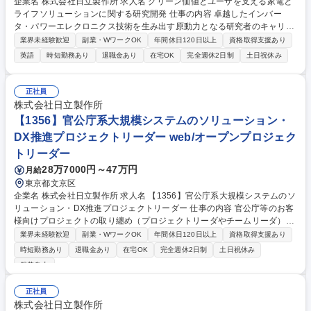
企業名 株式会社日立製作所 求人名 グリーン価値とユーザを支える家電と
ライフソリューションに関する研究開発 仕事の内容 卓越したインバー
タ・パワーエレクロニクス技術を生み出す原動力となる研究者のキャリア
募集をいたします。 【職務詳細】 家電やライフソリューションに関する
業界未経験歓迎
副業・WワークOK
年間休日120日以上
資格取得支援あり
研究開発。 具体的には、次世代製品のハードウエアと制御、およびそれら
英語
時短勤務あり
退職金あり
在宅OK
完全週休2日制
土日祝休み
から得られるデータを用いたデジタルサービスを設計する。 募集職種 グ
リーン価値とユーザを支える家電とライフソリューションに関する研究開
発
正社員
株式会社日立製作所
【1356】官公庁系大規模システムのソリューション・
DX推進プロジェクトリーダー web/オープンプロジェク
トリーダー
28万7000円～47万円
月給
東京都文京区
企業名 株式会社日立製作所 求人名 【1356】官公庁系大規模システムのソ
リューション・DX推進プロジェクトリーダー 仕事の内容 官公庁等のお客
様向けプロジェクトの取り纏め（プロジェクトリーダやチームリーダ）と
して、お客様の課題を解決するシステムやアプリケーションの設計・開発
業界未経験歓迎
副業・WワークOK
年間休日120日以上
資格取得支援あり
や運用を行う業務のマネジメントを担っていただきます。 ■設計・開発 ・
時短勤務あり
退職金あり
在宅OK
完全週休2日制
土日祝休み
システム開発、インフラ構築における大規模プロジェクトに参画 ・顧客ニ
服装自由
ーズや課題解決を実現するプロジェクト計画を立案 ■提案 ・顧客ニーズ、
課題の把握のための取り組み（ヒアリングや提案に係る検討、資料作成）
正社員
・市場の動向、社内外の技術やソリューションを調査し、提案スキームの
株式会社日立製作所
検討と調整 募集職種 【1356】官公庁系大規模システムのソリューショ