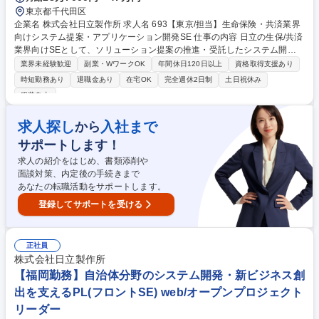
東京都千代田区
企業名 株式会社日立製作所 求人名 693【東京/担当】生命保険・共済業界
向けシステム提案・アプリケーション開発SE 仕事の内容 日立の生保/共済
業界向けSEとして、ソリューション提案の推進・受託したシステム開発
を取り纏めを担当。顧客とより良好な関係を構築し、中長期的には更に日
業界未経験歓迎
副業・WワークOK
年間休日120日以上
資格取得支援あり
立がお客様から信頼され、事業拡大に尽力いただきます。 【詳細】■アプ
時短勤務あり
退職金あり
在宅OK
完全週休2日制
土日祝休み
リケーション開発プロジェクトのリード■顧客とのコミュニケーション、
服装自由
業務要件・システム仕様などの各種調整、ご要望対応■プロジェクトメン
バーへの作業指示営業含めた社内各部門との調整■各種計画書や各種報告
求人探し
入社まで
から
書の作成■アプリケーション開発に関する各種成果物のレビュー■レポート
ラインへの進捗状況等の報告■プロジェクト関連案件等の提案推進 募集職
サポートします！
種 693【東京/担当】生命保険・共済業界向けシステム提案・アプリケーシ
求人の紹介をはじめ、書類添削や
ョン開発SE
面談対策、内定後の手続きまで
あなたの転職活動をサポートします。
登録してサポートを受ける
正社員
株式会社日立製作所
【福岡勤務】自治体分野のシステム開発・新ビジネス創
出を支えるPL(フロントSE) web/オープンプロジェクト
リーダー