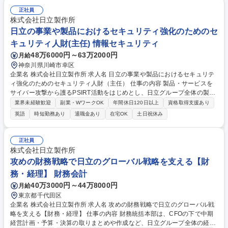
正社員
株式会社日立製作所
日立の事業や製品におけるセキュリティ強化のためのセ
キュリティ人財(主任) 情報セキュリティ
48万6000円～63万2000円
月給
神奈川県川崎市幸区
企業名 株式会社日立製作所 求人名 日立の事業や製品におけるセキュリテ
ィ強化のためのセキュリティ人財（主任） 仕事の内容 製品・サービスを
サイバー攻撃から護るPSIRT活動をはじめとし、日立グループ全体の製
品・サービスをサイバー攻撃から護るための技術支援活動もおこなうセキ
業界未経験歓迎
副業・WワークOK
年間休日120日以上
資格取得支援あり
ュリティ専門家集団です。 製品・サービスのセキュリティを確保するため
英語
時短勤務あり
退職金あり
在宅OK
土日祝休み
の活動 １．セキュリティ・インシデント・レスポンス ２．ホワイトハッ
カー ３．セキュリティエンジニアリングデザイン ４．セキュリティ脅威
情報、脆弱性対策業務 ※日立においてセキュリティを確保するための技術
正社員
的な中核を担います。 募集職種 日立の事業や製品におけるセキュリティ
株式会社日立製作所
強化のためのセキュリティ人財（主任）
攻めの財務戦略で日立のグローバル戦略を支える【財
務・経理】 財務会計
40万3000円～44万8000円
月給
東京都千代田区
企業名 株式会社日立製作所 求人名 攻めの財務戦略で日立のグローバル戦
略を支える【財務・経理】 仕事の内容 財務統括本部は、CFOの下で中期
経営計画・予算・決算の取りまとめや作成など、日立グループ全体の経理