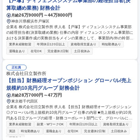
【戸塚】ディフェンスシステム事業部の経理担当者(決
算取纏め業務) 財務会計
26万9000円～44万8000円
月給
神奈川県横浜市戸塚区
企業名 株式会社日立製作所 求人名 【戸塚】ディフェンスシステム事業部
の経理担当者(決算取纏め業務) 仕事の内容 ディフェンスシステム事業部に
おける決算書作成の実務担当をメインの業務として、事業部内/外の幹部報
告の取纏め、定期的に実施される各種監査の取纏め、関連子会社(2社)の財
業界未経験歓迎
年間休日120日以上
資格取得支援あり
時短勤務あり
務部門との連携業務に従事頂きます。 【職務詳細】上長の指示・サポート
退職金あり
在宅OK
完全週休2日制
土日祝休み
の元、下記業務を中心に遂行する。 ■各種情報を収集、整理し決算書作成
■事業部内幹部への業績報告(1回/月)、上位組織への業績報告(1回/四半期)
の取纏め ■各種監査(社内内部監査、会計士監査、税務調査)の取纏め ■関
正社員
連子会社への業績ヒアリング(1回/月)、監査実施(1回/年) 募集職種 【戸
株式会社日立製作所
塚】ディフェンスシステム事業部の経理担当者(決算取纏め業務)
【担当】財務経理オープンポジション グローバル/売上
規模約10兆円グループ 財務会計
28万7000円～47万円
月給
東京都千代田区
企業名 株式会社日立製作所 求人名 【担当】財務経理オープンポジション
◎グローバル/売上規模約10兆円グループ 仕事の内容 ■売上規模が約10兆
円ある日立グループの経理・財務コーポレート部門にて、グローバルに成
長し続けるため、日立グループ約600社をまとめた財務戦略をはじめとし
業界未経験歓迎
副業・WワークOK
年間休日120日以上
資格取得支援あり
た財務経理をお任せいたします。 【ポジション例】■グローバルの連結子
英語
時短勤務あり
退職金あり
在宅OK
完全週休2日制
土日祝休み
会社約600社という規模において経理財務システムのDX推進、グループ全
服装自由