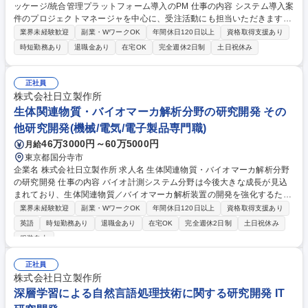
ッケージ/統合管理プラットフォーム導入のPM 仕事の内容 システム導入案
件のプロジェクトマネージャを中心に、受注活動にも担当いただきます。
医薬品および医療機器メーカは、コロナ拡大を契機に工場のデジタル化や
業界未経験歓迎
副業・WワークOK
年間休日120日以上
資格取得支援あり
安全かつ迅速な品質保証プロセスが求められています。 【職務詳細】■
時短勤務あり
退職金あり
在宅OK
完全週休2日制
土日祝休み
「HITPHAMS」「HVCT RM」の拡販活動(プレゼンテーション、見積) ■
担当ソリューションの顧客説明とFit/Gapの把握 ■導入案件のプロジェクト
管理、プロトタイプ製作(Gr会社連携)のプロセス管理 ■「HVCT RM」の標
正社員
準機能エンハンスの企画、開発プロジェクトのプロジェクト管理、サービ
株式会社日立製作所
ス運用 募集職種 【SE/東京】医薬業界向け製造管理パッケージ/統合管理
生体関連物質・バイオマーカ解析分野の研究開発 その
プラットフォーム導入のPM
他研究開発(機械/電気/電子製品専門職)
46万3000円～60万5000円
月給
東京都国分寺市
企業名 株式会社日立製作所 求人名 生体関連物質・バイオマーカ解析分野
の研究開発 仕事の内容 バイオ計測システム分野は今後大きな成長が見込
まれており、生体関連物質／バイオマーカ解析装置の開発を強化するため
に即戦力となる研究開発人財を募集します。 DNAシーケンサ、PCR装置
業界未経験歓迎
副業・WワークOK
年間休日120日以上
資格取得支援あり
などの生体関連物質/バイオマーカ解析装置に関する研究開発業務をご担当
英語
時短勤務あり
退職金あり
在宅OK
完全週休2日制
土日祝休み
いただきます。 【職務詳細】・バイオマーカ計測プロトコルの立案、検
服装自由
証、知財化 ・開発したプロトコルを実現する自動分析装置の仕様検討/開
発 ・バイオマーカ計測装置の新方式提案、プロトタイプ機設計、試作、評
正社員
価 ・新方式の生体関連物質計測技術の開発 募集職種 生体関連物質・バイ
株式会社日立製作所
オマーカ解析分野の研究開発
深層学習による自然言語処理技術に関する研究開発 IT