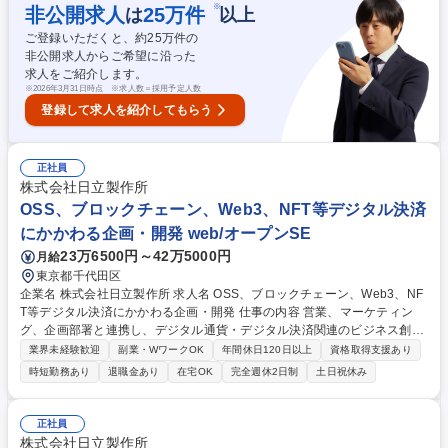
※
非公開求人
25
万件
は
以上
得られるとともに、日立の技術に触れ、幅広いスキル・知見を深めていた
だくことができます。 募集職種 【2830】【障がい者採用】防衛装備品向
ご登録いただくと、約
25
万件の
け事業の業績管理およびサポート業務
非公開求人からご希望に沿った
求人をご紹介します。
※
2026年3月31日時点 ※求人数＝採用予定人数
登録して求人を紹介してもらう
正社員
株式会社日立製作所
OSS、ブロックチェーン、Web3、NFT等デジタル決済
にかかわる企画・開発 web/オープンSE
23万6500円～42万5000円
月給
東京都千代田区
企業名 株式会社日立製作所 求人名 OSS、ブロックチェーン、Web3、NF
T等デジタル決済にかかわる企画・開発 仕事の内容 営業、マーケティン
グ、企画部署と連携し、デジタル通貨・デジタル決済関連のビジネス創出
を検討するメンバーとして参画し、将来的に必要となる技術要素の選択や
業界未経験歓迎
副業・WワークOK
年間休日120日以上
資格取得支援あり
有効性を調査する。また、将来的に政府系金融機関や 民間の金融事業者に
時短勤務あり
退職金あり
在宅OK
完全週休2日制
土日祝休み
提供するソリューションやサービスを企画・立案し、その開発をリードす
る立場を期待します。【詳細】■デジタル通貨やデジタル決済の未来予想
を営業、マーケティング、企画部署と連携し業務を推進。■デジタル通
正社員
貨・デジタル決済に関する新規ソリューションやサービスを立案し開発を
株式会社日立製作所