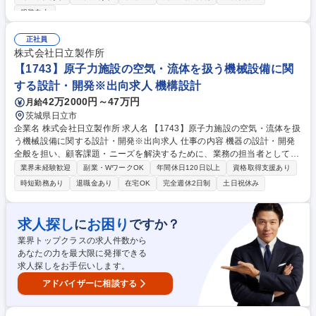
発、システムインテグレーション、プロジェクトマネジメントなど、幅広
服装自由
い業務を対象とします。 【詳細】・制御システムの設計・開発（電力、産
業機器、プラント等）・ソフトウェア開発（C/C++、Python、PLC等）・
正社員
顧客要件に基づくシステム構築、試験、導入支援・プロジェクト計画策
株式会社日立製作所
定、進捗管理、品質保証 ・IoT、AI、クラウド、セキュリティ技術を用い
【1743】原子力施設の空気・流体を扱う機械設備に関
た新規ソリューション開発 募集職種 【オープンポジション】電力・上下
水道・原子力などの制御システム設計(担当者)
する設計・開発※出向求人 機構設計
42万2000円～47万円
月給
茨城県日立市
企業名 株式会社日立製作所 求人名 【1743】原子力施設の空気・流体を扱
う機械設備に関する設計・開発※出向求人 仕事の内容 機器の設計・開発
全般を担い、顧客課題・ニーズを解決するために、業務の担当者として機
器設計・開発プロジェクトの遂行に対して責任を負って頂くことを期待し
業界未経験歓迎
副業・WワークOK
年間休日120日以上
資格取得支援あり
ています。 【詳細】■機器の仕様を決定して納入をするために、工学的知
時短勤務あり
退職金あり
在宅OK
完全週休2日制
土日祝休み
見を活用して、様々な設計・開発活動を行って頂きます。 ■営業、プロジ
ェクト、グループ会社、グループ外会社と調整して、プロジェクトの完遂
に向けてチームで設計/開発活動を推進して頂きます。 ■社会や顧客の要
求人探し
お困り
に
ですか？
望、課題、ニーズを把握し、その解決のための検討及び設備の計画を行っ
業界トップクラスの求人件数から
て頂きます。 募集職種 【1743】原子力施設の空気・流体を扱う機械設備
あなたの力を最大限に発揮できる
に関する設計・開発※出向求人
求人探しをお手伝いします。
アドバイザーに相談する