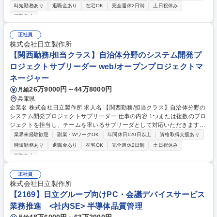
務例】■BU/グループ会社に対するITサービスやソリューションの導入に伴
時短勤務あり
退職金あり
在宅OK
完全週休2日制
土日祝休み
うプロジェクトマネジメント業務■BU/グループ会社に対するITコンサルタ
服装自由
ント業務■BU/グループ会社に対する導入済みのITサービスに対するサポー
ト業務■BU/グループ会社への共通施策展開、IT統一、連携に向けた提案
正社員
力・組織力強化■BU/グループ会社へ展開するITサービスの開発プロセス改
株式会社日立製作所
善・戦略企画 募集職種 76【日立G社内SE/担当者クラス】フロントSE、
【関西勤務/担当クラス】自治体分野のシステム開発プ
戦略企画〈オープン求人〉
ロジェクトサブリーダー web/オープンプロジェクトマ
ネージャー
26万9000円～44万8000円
月給
兵庫県
企業名 株式会社日立製作所 求人名 【関西勤務/担当クラス】自治体分野の
システム開発プロジェクトサブリーダー 仕事の内容 1つまたは複数のプロ
ジェクトを担当し、チームを率いるサブリーダとして対応いただきます。
プロジェクトのビジョンと計画書の作成に重点を置き、プロジェクト全体
業界未経験歓迎
副業・WワークOK
年間休日120日以上
資格取得支援あり
を推進いただきます。 【職務詳細】 上長の指導のもと、主体的にプロジ
時短勤務あり
退職金あり
在宅OK
完全週休2日制
土日祝休み
ェクト計画を作成し、リソース・リスク・問題等のプロジェクトの管理全
服装自由
般を行います。 利害関係者との関係構築を図り、ニーズおよび懸念事項を
確認・対応いただきます。 募集職種 【関西勤務/担当クラス】自治体分野
正社員
のシステム開発プロジェクトサブリーダー
株式会社日立製作所
【2169】日立グループ向けPC・会議デバイスサービス
業務推進 <社内SE> 半導体品質管理