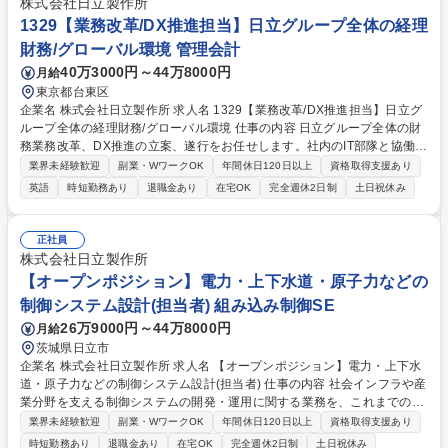
株式会社日立製作所
しては、その他勤務条件備考記載がございます。 募集職種 【物流×DX】
1329【業務改革/DX推進担当】日立グループ全体の経理
サプライチェーンを変革する配送最適化・倉庫管理システム導入/PM
財務/グローバル環境 管理会計
40万3000円～44万8000円
月給
東京都台東区
企業名 株式会社日立製作所 求人名 1329【業務改革/DX推進担当】日立グ
ループ全体の経理財務/グローバル環境 仕事の内容 日立グループ全体の財
務業務改革、DX推進の立案、遂行をお任せします。社内のIT部隊と協働
し、企画立案・要件定義、運用ルール策定を行い、国内外のグループ会社
業界未経験歓迎
副業・WワークOK
年間休日120日以上
資格取得支援あり
に向けて操作説明や意見のすり合わせを行います。 ■開発やベンダーコン
英語
時短勤務あり
退職金あり
在宅OK
完全週休2日制
土日祝休み
トロール等の業務は社内のIT部隊にて行うため、本ポジションは企画・グ
ループ会社への展開などの運用を行います。目的の言語化、改革の範囲決
定、データガバナンスへの定義等上流を担います。 ■開発フェーズでは手
正社員
順書作成等ドキュメント業務が増え、展開フェーズではコミュニケーショ
株式会社日立製作所
ン業務が増えます。英語力を活かせる役割です。 ■ご入社後は過去ご経験
【オープンポジション】電力・上下水道・原子力などの
に合わせてスキル補完の研修も行います。 募集職種 1329【業務改革/DX
制御システム設計(担当者) 組み込み制御SE
推進担当】日立グループ全体の経理財務/グローバル環境
26万9000円～44万8000円
月給
茨城県日立市
企業名 株式会社日立製作所 求人名 【オープンポジション】電力・上下水
道・原子力などの制御システム設計(担当者) 仕事の内容 社会インフラや産
業分野を支える制御システムの開発・運用に関する業務を、これまでのご
経験・スキルに応じてご担当いただきます。具体的には、電力・上下水
業界未経験歓迎
副業・WワークOK
年間休日120日以上
資格取得支援あり
道・原子力・産業機器などの領域における システム設計、ソフトウェア開
時短勤務あり
退職金あり
在宅OK
完全週休2日制
土日祝休み