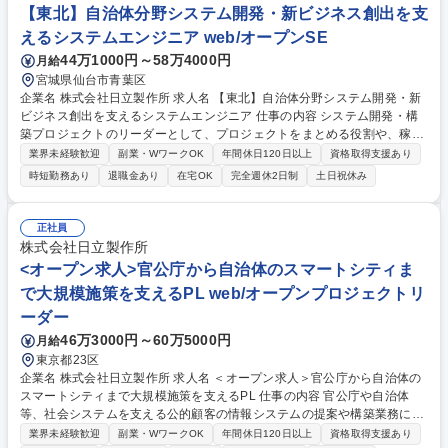
【東北】自治体分野システム開発・新ビジネス創出を支
ン・DX推進プロジェクトリーダー
えるシステムエンジニア web/オープンSE
44万1000円～58万4000円
月給
宮城県仙台市青葉区
企業名 株式会社日立製作所 求人名 【東北】自治体分野システム開発・新
ビジネス創出を支えるシステムエンジニア 仕事の内容 システム開発・構
築プロジェクトのリーダーとして、プロジェクトをまとめる役割や、稼働
後のシステム運用・保守フェーズも担当していただきます。 【職務詳細】
業界未経験歓迎
副業・WワークOK
年間休日120日以上
資格取得支援あり
案件状況に応じて、以下の(1)(2)の職務を遂行していただきます。(1)シス
時短勤務あり
退職金あり
在宅OK
完全週休2日制
土日祝休み
テム開発・構築・運用のリーダー、サブリーダー：要件定義/設計・開発・
テスト/移行/運用・保守 (2)自治体ＤＸ，新規ビジネス創出などの提案活
動：顧客の課題・ニーズをヒアリング等により把握し、市場・技術動向を
正社員
踏まえソリューションを創出・提案を行います。 募集職種 【東北】自治
株式会社日立製作所
体分野システム開発・新ビジネス創出を支えるシステムエンジニア
<オープン求人>官公庁から自治体のスマートシティま
で大規模施策を支えるPL web/オープンプロジェクトリ
ーダー
46万3000円～60万5000円
月給
東京都23区
企業名 株式会社日立製作所 求人名 ＜オープン求人＞官公庁から自治体の
スマートシティまで大規模施策を支えるPL 仕事の内容 官公庁や自治体
等、社会システムを支える公的顧客の情報システムの提案や構築業務に従
事していただきます。プロジェクトマネージャーの元で、大規模プロジェ
業界未経験歓迎
副業・WワークOK
年間休日120日以上
資格取得支援あり