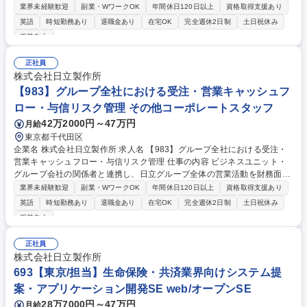
の、先端ソフトウェア・システムを強化する研究開発を担当頂きます。技
業界未経験歓迎
副業・WワークOK
年間休日120日以上
資格取得支援あり
術開発戦略の策定等、幅広い業務に関われます。 ・「デジタルトランスフ
英語
時短勤務あり
退職金あり
在宅OK
完全週休2日制
土日祝休み
ォーメーション」を実現するための最新のITシステム開発手法の研究開発
服装自由
・信頼性の高い高品質なAIや、AIを使ったシステムを開発するための技術
の研究開発 ・ビッグデータやAIを駆使した最先端のソフトウェア開発技術
正社員
の研究開発 ・セーフティ・クリティカルなシステムを開発するための効率
株式会社日立製作所
的なプロセスと方法の研究開発 募集職種 【7】ソフトウエアエンジニアリ
【983】グループ全社における受注・営業キャッシュフ
ングに関する研究開発/修士の経験を活かした研究
ロー・与信リスク管理 その他コーポレートスタッフ
42万2000円～47万円
月給
東京都千代田区
企業名 株式会社日立製作所 求人名 【983】グループ全社における受注・
営業キャッシュフロー・与信リスク管理 仕事の内容 ビジネスユニット・
グループ会社の関係者と連携し、日立グループ全体の営業活動を財務面か
らサポートする受注・営業キャッシュフロー・与信リスク管理業務を担当
業界未経験歓迎
副業・WワークOK
年間休日120日以上
資格取得支援あり
いただきます。 入社後に所属する債権管理グループにて、以下業務をお任
英語
時短勤務あり
退職金あり
在宅OK
完全週休2日制
土日祝休み
せします。 1．日立グループの与信債権管理 2．日立グループの営業キャ
服装自由
ッシュフロー管理 3．日立グループの受注業績管理 4．日立製作所の営業
活動に関わる決算業務纏め 募集職種 【983】グループ全社における受注・
正社員
営業キャッシュフロー・与信リスク管理
株式会社日立製作所
693【東京/担当】生命保険・共済業界向けシステム提
案・アプリケーション開発SE web/オープンSE
28万7000円～47万円
月給