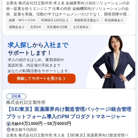
企業名 株式会社日立製作所 求人名 金融業界向け自社ソリューションの企
画～提案を担うエンジニア 仕事の内容 金融機関向けソリューションの企
画、提案を実施。活動の中ではチームメンバだけでなく、開発部隊や環境
構築部隊とも連携します。適性次第でソリューションを開発する（プログ
副業・WワークOK
年間休日120日以上
資格取得支援あり
時短勤務あり
ラミング）ことも可能です。 ■金融機関を取り巻く環境を分析し、金融機
退職金あり
在宅OK
完全週休2日制
土日祝休み
関の現在、または未来の課題を想定し、解決するソリューションを企画
し、提案を行う。■金融機関の課題解決に当たっては、新規ソリューショ
ンの企画・提案だけでなく、前述のソリューション事例のような既存ソリ
求人探し
入社まで
から
ューションを活用した方式についても企画・提案を行う。■チームメンバ
サポートします！
と協力し、金融機関のご担当と連携し、ビジネスを推進していく。 募集職
種 金融業界向け自社ソリューションの企画～提案を担うエンジニア
求人の紹介をはじめ、書類添削や
面談対策、内定後の手続きまで
あなたの転職活動をサポートします。
登録してサポートを受ける
正社員
株式会社日立製作所
【SE/東京】医薬業界向け製造管理パッケージ/統合管理
プラットフォーム導入のPM プロダクトマネージャー
44万1000円～58万4000円
月給
東京都千代田区
企業名 株式会社日立製作所 求人名 【SE/東京】医薬業界向け製造管理パ