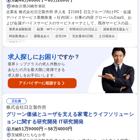
48万6000円～63万2000円
月給
神奈川県川崎市幸区
企業名 株式会社日立製作所 求人名 【2169】日立グループ向けPC・会議
デバイスサービス業務推進 ＜社内SE＞ 仕事の内容 グローバルDaaS、お
よび会議デバイスサービスのサービスオーナとして、既存サービスの品質
維持、安定供給、コスト管理を行います。また、新規サービスの検討とそ
業界未経験歓迎
副業・WワークOK
年間休日120日以上
資格取得支援あり
の推進支援もお任せします。 【職務詳細】 ■グローバルDaaS、会議デバ
時短勤務あり
退職金あり
在宅OK
完全週休2日制
土日祝休み
イスサービスの運用と展開業務 ■サービスの維持、改善、運用 ■サービス
服装自由
全般の売上コスト管理 ■サービスのグローバル展開の企画と推進 ■新規サ
ービスの企画推進と提供 募集職種 【2169】日立グループ向けPC・会議デ
求人探し
お困り
に
ですか？
バイスサービス業務推進 ＜社内SE＞
業界トップクラスの求人件数から
あなたの力を最大限に発揮できる
求人探しをお手伝いします。
アドバイザーに相談する
正社員
株式会社日立製作所
グリーン価値とユーザを支える家電とライフソリューシ
ョンに関する研究開発 IT研究開発
51万9000円～58万4000円
月給
茨城県ひたちなか市