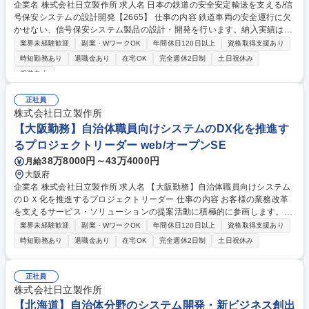
企業名 株式会社日立製作所 求人名 日本の鉄道の安全安定輸送を支える/信
号保安システムの設計開発【2665】 仕事の内容 鉄道車両の安全運行に欠
かせない、信号保安システム製品の設計・開発を行います。納入実績は、
東北・上越・北陸・北海道各新幹線や首都圏のJR主要在来線など多岐にわ
業界未経験歓迎
副業・WワークOK
年間休日120日以上
資格取得支援あり
たり、安全安定輸送に大きく貢献しています。 【職務概要】 信号保安シ
時短勤務あり
退職金あり
在宅OK
完全週休2日制
土日祝休み
ステムの設計・開発・検証を行い、安全・品質を確保した製品を納入しま
服装自由
す。 ご本人のご希望や適性に応じて以下の何れかの職務に従事いただきま
す。 (1)顧客要求仕様の分析及びシステム機能仕様への落とし込み (2)ソフ
正社員
トウェアの詳細仕様設計及び製作・検証 (3)プロジェクト工程、コスト及
株式会社日立製作所
び品質のマネジメント 募集職種 日本の鉄道の安全安定輸送を支える/信号
【大阪勤務】自治体職員向けシステムのDX化を推進す
保安システムの設計開発【2665】
るプロジェクトリーダー web/オープンSE
38万8000円～43万4000円
月給
大阪府
企業名 株式会社日立製作所 求人名 【大阪勤務】自治体職員向けシステム
のＤＸ化を推進するプロジェクトリーダー 仕事の内容 お客様の業務改革
を支えるサービス・ソリューションの提案活動に積極的に参画します。ア
プリケーション構築の各工程(要件定義/設計/構築/テスト/移行等)の作業計
業界未経験歓迎
副業・WワークOK
年間休日120日以上
資格取得支援あり
画、設計・開発の取り纏めをお願いします。 ■提案:お客様の課題・ニーズ
時短勤務あり
退職金あり
在宅OK
完全週休2日制
土日祝休み
をヒアリング等により把握し、市場・技術動向を踏まえソリューションを
創出・提案。■要件定義:機能/非機能要件をヒアリングし、要件定義の取り
纏め。■設計・開発・テスト:基本設計、詳細設計、運用設計などの各種設
正社員
計取り纏め。設計・構築・テスト計画を策定し、その計画をもとにした進
株式会社日立製作所
捗管理、成果物の品質評価。■運用・保守:システム稼働後の運用・保守、
【北海道】自治体分野のシステム開発・新ビジネス創出