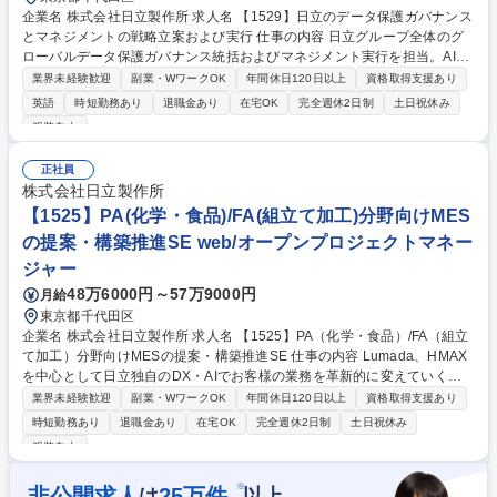
企業名 株式会社日立製作所 求人名 【1529】日立のデータ保護ガバナンス
とマネジメントの戦略立案および実行 仕事の内容 日立グループ全体のグ
ローバルデータ保護ガバナンス統括およびマネジメント実行を担当。AI時
代におけるデータ利活用とリスク最小化を両立させ、上流から下流まで一
業界未経験歓迎
副業・WワークOK
年間休日120日以上
資格取得支援あり
貫して手掛ける専門組織での業務です。 最新の法令やAIプライバシー等の
英語
時短勤務あり
退職金あり
在宅OK
完全週休2日制
土日祝休み
動向調査・分析を踏まえ、グループ全体の制度・内部規程の策定から教
服装自由
育・監査といったPDCA運用までを推進。実務面では、各地域・国の個別
法対応、事業部門からの個人・機密情報に関する相談対応、インシデント
正社員
発生時の緊急対応を徹底。PIA制度やPマーク推進、行政・社外組織との渉
株式会社日立製作所
外活動、業務効率化に向けたプロセスのシステム化など、組織基盤の強化
【1525】PA(化学・食品)/FA(組立て加工)分野向けMES
に向けた多角的な実務を一手に担います。 募集職種 【1529】日立のデー
タ保護ガバナンスとマネジメントの戦略立案および実行
の提案・構築推進SE web/オープンプロジェクトマネー
ジャー
48万6000円～57万9000円
月給
東京都千代田区
企業名 株式会社日立製作所 求人名 【1525】PA（化学・食品）/FA（組立
て加工）分野向けMESの提案・構築推進SE 仕事の内容 Lumada、HMAX
を中心として日立独自のDX・AIでお客様の業務を革新的に変えていく取
り組みを推進。素材、化学、食品や組立て加工業などPA/FA分野のDX・AI
業界未経験歓迎
副業・WワークOK
年間休日120日以上
資格取得支援あり
プロジェクト推進・コンサルテーションを担当頂きます。 ・PAおよびFA
時短勤務あり
退職金あり
在宅OK
完全週休2日制
土日祝休み
分野のお客様の各部門（製造、生産技術、研究他）に対する提案活動 ・現
服装自由
場各種データ活用による業務改革に向けた、顧客課題の把握、将来構想や
実現ロードマップの策定支援 ・システム構築にあたってのプロジェクト管
※
非公開求人
25
万件
は
以上
理全般と導入後のアフターサービス対応 募集職種 【1525】PA（化学・食