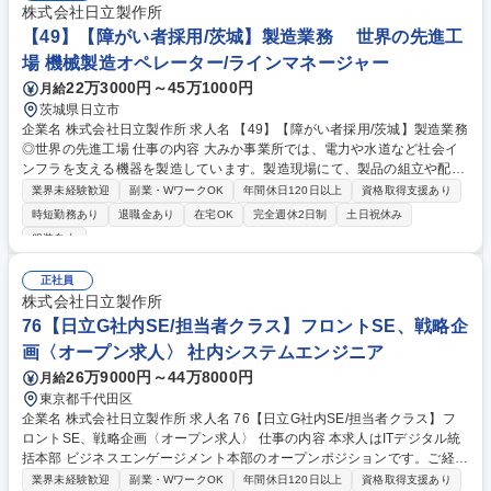
株式会社日立製作所
【49】【障がい者採用/茨城】製造業務 世界の先進工
場 機械製造オペレーター/ラインマネージャー
22万3000円～45万1000円
月給
茨城県日立市
企業名 株式会社日立製作所 求人名 【49】【障がい者採用/茨城】製造業務
◎世界の先進工場 仕事の内容 大みか事業所では、電力や水道など社会イ
ンフラを支える機器を製造しています。製造現場にて、製品の組立や配
線、部品の取り付けなどの作業をご担当いただきます。 ＜具体的な作業例
業界未経験歓迎
副業・WワークOK
年間休日120日以上
資格取得支援あり
＞ ■電線を指定の長さに切る、表面のカバーをはがす作業 ■端子（電線の
時短勤務あり
退職金あり
在宅OK
完全週休2日制
土日祝休み
先端パーツ）を工具で取り付ける作業 ■電線に番号やラベルを付ける作業
服装自由
（配線の目印づけ） ※工具の使い方や作業手順は入社後に丁寧に説明しま
すので、未経験の方でも安心して始められます。 ※業務内容は、ご経験・
正社員
スキルや面接時の希望を踏まえて決定します。 募集職種 【49】【障がい
株式会社日立製作所
者採用/茨城】製造業務 ◎世界の先進工場
76【日立G社内SE/担当者クラス】フロントSE、戦略企
画〈オープン求人〉 社内システムエンジニア
26万9000円～44万8000円
月給
東京都千代田区
企業名 株式会社日立製作所 求人名 76【日立G社内SE/担当者クラス】フ
ロントSE、戦略企画〈オープン求人〉 仕事の内容 本求人はITデジタル統
括本部 ビジネスエンゲージメント本部のオープンポジションです。ご経験
やご希望を踏まえご対応いただく業務をご提案させていただきます。 【業
業界未経験歓迎
副業・WワークOK
年間休日120日以上
資格取得支援あり