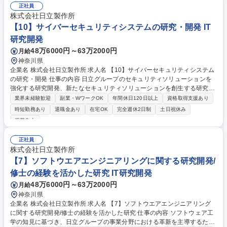
正社員
株式会社日立製作所
【10】サイバーセキュリティシステムの研究・開発 IT
研究開発
48万6000円～63万2000円
月給
神奈川県
企業名 株式会社日立製作所 求人名 【10】サイバーセキュリティシステム
の研究・開発 仕事の内容 日立グループのセキュリティソリューションを
強化する研究開発、新たなセキュリティソリューションを創生する研究開
発を担当いただきます。 ・企業情報システムのセキュリティ設計、セキュ
業界未経験歓迎
副業・WワークOK
年間休日120日以上
資格取得支援あり
リティ運用を高度化する 、ログ分析技術や攻撃検知手法、自動対処技術な
時短勤務あり
退職金あり
在宅OK
完全週休2日制
土日祝休み
どの開発。 ・コネクティッドプロダクトのライフサイクルセキュリティを
服装自由
向上させる、構成管理技術や脆弱性管理技術、ソフトウェア更新技術など
の開発。 ・オンライン生体認証技術や、データを暗号化したまま高度な演
正社員
算を行う秘匿情報処理技術の開発。 ・プロダクトの製造工程や組織の事業
株式会社日立製作所
活動の安全性や正当性を証明するデジタルトラスト技術の開発。 募集職種
【7】ソフトウエアエンジニアリングに関する研究開発/
【10】サイバーセキュリティシステムの研究・開発
修士の経験を活かした研究 IT研究開発
48万6000円～63万2000円
月給
神奈川県
企業名 株式会社日立製作所 求人名 【7】ソフトウエアエンジニアリング
に関する研究開発/修士の経験を活かした研究 仕事の内容 ソフトウェア工
学の知見に基づき、日立グループの事業分野における革新を主導するため