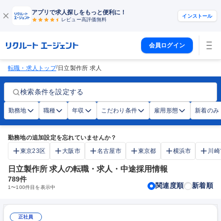
アプリで求人探しをもっと便利に！
インストール
レビュー高評価
無料
会員ログイン
/
転職・求人トップ
日立製作所 求人
検索条件を設定する
勤務地
職種
年収
こだわり条件
雇用形態
新着のみ
勤務地の追加設定を忘れていませんか？
東京23区
大阪市
名古屋市
東京都
横浜市
川崎
日立製作所 求人の転職・求人・中途採用情報
789
件
関連度順
新着順
1
〜
100
件目を表示中
正社員