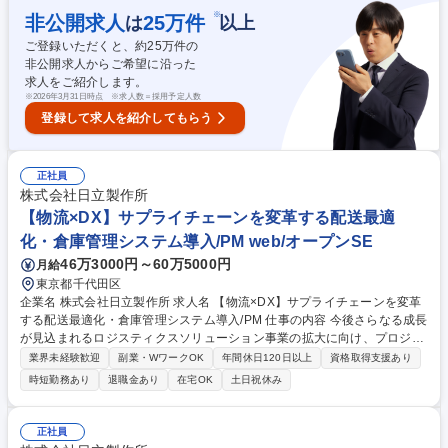
ューションの設計・開発や運用に従事していただきます。プロジェクトや
※
非公開求人
25
万件
は
以上
チームのリーダとして、お客様のみならず社内を含めた関係者との調整
ご登録いただくと、約
25
万件の
や、担当する範囲のプロジェクト管理も担当していただきます。【想定ポ
非公開求人からご希望に沿った
ジション】担当者クラス 募集職種 外国人共生に係る業務システムの提案
求人をご紹介します。
～開発プロジェクトリーダ【担当】
※
2026年3月31日時点 ※求人数＝採用予定人数
登録して求人を紹介してもらう
正社員
株式会社日立製作所
【物流×DX】サプライチェーンを変革する配送最適
化・倉庫管理システム導入/PM web/オープンSE
46万3000円～60万5000円
月給
東京都千代田区
企業名 株式会社日立製作所 求人名 【物流×DX】サプライチェーンを変革
する配送最適化・倉庫管理システム導入/PM 仕事の内容 今後さらなる成長
が見込まれるロジスティクスソリューション事業の拡大に向け、プロジェ
クトマネージャーとしてご活躍頂ける方を募集しております。 【業務内
業界未経験歓迎
副業・WワークOK
年間休日120日以上
資格取得支援あり
容】■T配送計画最適化/テレマティクス/配送シェアリング等を組み合わせ
時短勤務あり
退職金あり
在宅OK
土日祝休み
た輸配送管理システムの設計・実装■倉庫内の業務効率を最大化する管理/
統合在庫システムの導入支援■顧客とともに、IoT/AI/ロボティクス等を活
用した新しい物流ビジネスの企画/実装■物流に関係する現業系/会計系等の
正社員
基幹システム導入のPMまたはリーダとしてPJを主導 ※職務詳細におきま