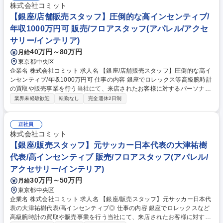
株式会社コミット
【銀座/店舗販売スタッフ】圧倒的な高インセンティブ/
年収1000万円可 販売/フロアスタッフ(アパレル/アクセ
サリー/インテリア)
40万円～80万円
月給
東京都中央区
企業名 株式会社コミット 求人名 【銀座/店舗販売スタッフ】圧倒的な高イ
ンセンティブ/年収1000万円可 仕事の内容 銀座でロレックス等高級腕時計
の買取や販売事業を行う当社にて、来店されたお客様に対するパーソナル
な時計のご提案や高額買取査定の受付など、売上を直接的に牽引していた
業界未経験歓迎
転勤なし
完全週休2日制
だく店舗販売業務をお任せします。 大津代表の経営ビジョンを間近で学び
ながらこれまでの接客経験を存分に発揮できる環境です。お客様と深い信
頼関係を築く質の高いご提案をお任せします。個人の成果がダイレクトに
正社員
反映される高水準なインセンティブ制度により、早期に年収1000万円を
株式会社コミット
目指せる待遇が最大の魅力です。完全週休2日のシフト制で個人の希望に
【銀座/販売スタッフ】元サッカー日本代表の大津祐樹
応じた柔軟な働き方をカスタマイズできるため、年収アップだけでなく理
代表/高インセンティブ 販売/フロアスタッフ(アパレル/
想的な働き方改善も同時に狙えます。 募集職種 【銀座/店舗販売スタッ
アクセサリー/インテリア)
フ】圧倒的な高インセンティブ/年収1000万円可
30万円～50万円
月給
東京都中央区
企業名 株式会社コミット 求人名 【銀座/販売スタッフ】元サッカー日本代
表の大津祐樹代表/高インセンティブ◎ 仕事の内容 銀座でロレックスなど
高級腕時計の買取や販売事業を行う当社にて、来店されたお客様に対する