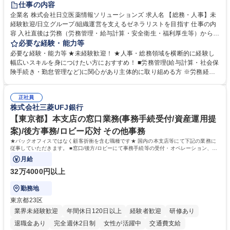
仕事の内容
育休あり
完全週休2日制
交通費支給
土日祝休み
寮・社宅あり
企業名 株式会社日立医薬情報ソリューションズ 求人名 【総務・人事】未
経験歓迎/日立グループ/組織運営を支えるゼネラリストを目指す 仕事の内
容 入社直後は労務（労務管理・給与計算・安全衛生・福利厚生等）からお
任せいたします。将来は総務・採用・教育業務へ守備範囲を広げ、組織運
必要な経験・能力等
営を支えるゼネラリストをめざせます。 ・初期業務：労働時間管理、給与
必要な経験・能力等 ★未経験歓迎！ ★人事・総務領域を横断的に経験し
計算、社会保険対応、福利厚生管理、安全衛生、健康経営推進等をお任せ
幅広いスキルを身につけたい方におすすめ！ ■労務管理(給与計算・社会保
します。ご経験に応じて、休職者管理など、幅広く経験を積んでいただき
険手続き・勤怠管理など)に関心があり主体的に取り組める方 ※労務経験
ます。 ・将来的な広がり：総務・採用・教育・税務対応・経営企画等。
者は早期にご活躍いただけます。 ■チームで仕事を推進できる方■将来は
★メンバーがマンツーマンで丁寧に教えるため、ご経験が浅くても安心！
マネジメント職として活躍したい 【尚可】■人事、労務、採用、教育業務
幅広く経験を積みたい意欲がある方に最適な環境です。 募集職種 【総
正社員
のご経験 ■労務管理（給与計算・社会保険手続き・勤怠管理など）の経験
株式会社三菱UFJ銀行
務・人事】未経験歓迎/日立グループ/組織運営を支えるゼネラリストを目
■衛生管理者の資格をお持ちの方 学歴・資格 学歴：大学院 大学 高専 短大
指す
専修学校 高校 語学力： 資格：
【東京都】本支店の窓口業務(事務手続受付/資産運用提
案)/後方事務/ロビー応対 その他事務
★バックオフィスではなく顧客折衝を含む職種です★ 国内の本支店等にて下記の業務に
従事していただきます。 ■窓口/後方/ロビーにて事務手続等の受付・オペレーション、お
客様対応
月給
32万4000円以上
勤務地
東京都23区
業界未経験歓迎
年間休日120日以上
経験者歓迎
研修あり
退職金あり
完全週休2日制
女性が活躍中
交通費支給