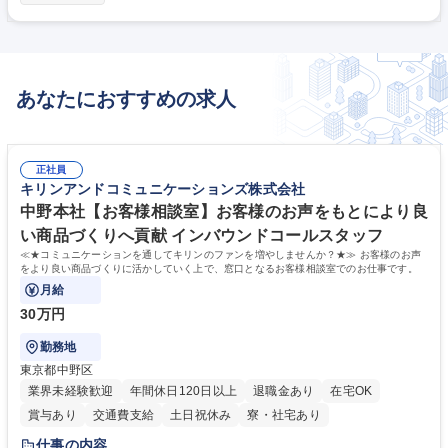
接客/販売 ■ご要望があればジュエリーやブランド品のお買取り ■店舗SNS
(LINEなど)によるお客様とのコミュニケーション ■お問合せ対応（在庫・
商品状態etc.） ■SNSなどでのプロモーション ■店舗のフロアコントロー
ル ■店舗運営（清掃・棚卸・検品作業） ■その他、自社サービスのご提案
(不動産 車 時計や鞄の修理サービスなど) お客様一人ひとりと向き合う接
あなたにおすすめの求人
客を大切にできます。アイデア発信も大歓迎です。 募集職種 年休128日
【ALLU新宿店/店舗スタッフ(買取販売)】グロース上場/研修制度◎
正社員
キリンアンドコミュニケーションズ株式会社
中野本社【お客様相談室】お客様のお声をもとにより良
い商品づくりへ貢献 インバウンドコールスタッフ
≪★コミュニケーションを通してキリンのファンを増やしませんか？★≫ お客様のお声
をより良い商品づくりに活かしていく上で、窓口となるお客様相談室でのお仕事です。
月給
30万円
勤務地
東京都中野区
業界未経験歓迎
年間休日120日以上
退職金あり
在宅OK
賞与あり
交通費支給
土日祝休み
寮・社宅あり
仕事の内容