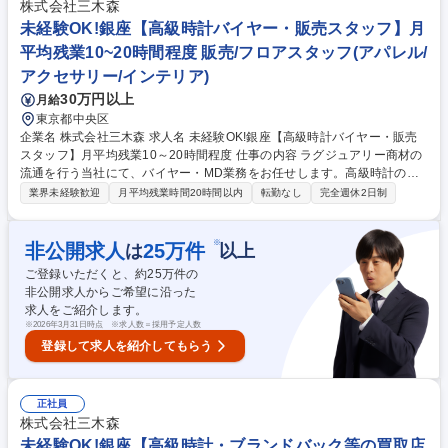
ル等のメンテナンス 【求める人物像】機械いじりが好きな方、スペシャリ
株式会社三木森
ストとして技能を高めたい方、時計が好きな方歓迎です！※建物の改変を
未経験OK!銀座【高級時計バイヤー・販売スタッフ】月
伴う業務は含まない 募集職種 【時計修理スタッフ募集/中野】経験者・専
平均残業10~20時間程度 販売/フロアスタッフ(アパレル/
門卒歓迎/高級腕時計の販売店/残業少
アクセサリー/インテリア)
30万円以上
月給
東京都中央区
企業名 株式会社三木森 求人名 未経験OK!銀座【高級時計バイヤー・販売
スタッフ】月平均残業10～20時間程度 仕事の内容 ラグジュアリー商材の
流通を行う当社にて、バイヤー・MD業務をお任せします。高級時計の真
贋鑑定、査定、買取から、国内外のネットワークを駆使した仕入戦略の立
業界未経験歓迎
月平均残業時間20時間以内
転勤なし
完全週休2日制
案、店頭での販売までを一貫して担当いただきます。 銀座の旗艦店にて、
ロレックスやパテックフィリップ等の希少モデルを扱います。市場動向を
見極めた「目利き」として、商材の入り口から出口までをコントロールす
※
非公開求人
25
万件
は
以上
る裁量の大きさが魅力です。実力と利益貢献を正当に評価する報酬体系を
ご登録いただくと、約
25
万件の
整えており、27歳で年収1,000万円を超える実績も豊富。今後加速する新
非公開求人からご希望に沿った
店舗立ち上げの責任者や、社内起業家として新規事業をリードするなど、
求人をご紹介します。
多彩なキャリアパスが用意されています。 募集職種 未経験OK!銀座【高級
※
2026年3月31日時点 ※求人数＝採用予定人数
時計バイヤー・販売スタッフ】月平均残業10～20時間程度
登録して求人を紹介してもらう
正社員
株式会社三木森
未経験OK!銀座【高級時計・ブランドバック等の買取店