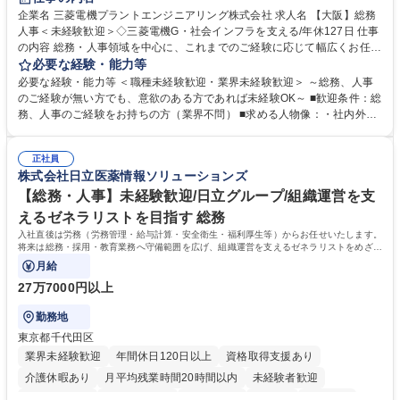
駅近5分以内
土日祝休み
服装自由
寮・社宅あり
食事補助あり
企業名 三菱電機プラントエンジニアリング株式会社 求人名 【大阪】総務
人事＜未経験歓迎＞◇三菱電機G・社会インフラを支える/年休127日 仕事
の内容 総務・人事領域を中心に、これまでのご経験に応じて幅広くお任せ
します。 ＜具体的には＞ ・総務/人事労務（給与・社保・勤怠管理など）
必要な経験・能力等
・採用・教育研修 ・福利厚生運用 など ※基本的には事務所勤務ですが、
必要な経験・能力等 ＜職種未経験歓迎・業界未経験歓迎＞ ～総務、人事
採用や教育等の業務内容により、関西圏以外への日帰り・宿泊を伴う国内
のご経験が無い方でも、意欲のある方であれば未経験OK～ ■歓迎条件：総
出張もございます。 ※担当業務を持ちつつ、お互いに助け合いながら、総
務、人事のご経験をお持ちの方（業界不問） ■求める人物像：・社内外の
務部という組織として協力しながら進める体制です。 募集職種 【大阪】
関係各部門との調整を率先して行い、業務を円滑に遂行できる協調性やコ
総務人事＜未経験歓迎＞◇三菱電機G・社会インフラを支える/年休127日
ミュニケーション能力を持っている方 ・人事総務領域に興味がありゼネラ
正社員
リスト志向をお持ちの方 学歴・資格 学歴：大学院 大学 語学力： 資格：
株式会社日立医薬情報ソリューションズ
【総務・人事】未経験歓迎/日立グループ/組織運営を支
えるゼネラリストを目指す 総務
入社直後は労務（労務管理・給与計算・安全衛生・福利厚生等）からお任せいたします。
将来は総務・採用・教育業務へ守備範囲を広げ、組織運営を支えるゼネラリストをめざせ
ます。
月給
27万7000円以上
勤務地
東京都千代田区
業界未経験歓迎
年間休日120日以上
資格取得支援あり
介護休暇あり
月平均残業時間20時間以内
未経験者歓迎
住宅手当あり
時短勤務あり
退職金あり
在宅OK
賞与あり