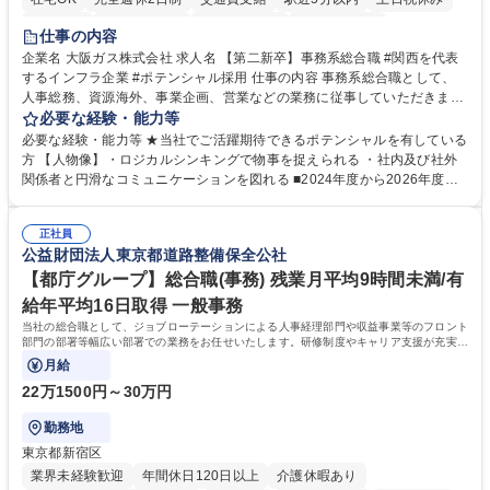
服装自由
第二新卒歓迎
寮・社宅あり
食事補助あり
仕事の内容
企業名 大阪ガス株式会社 求人名 【第二新卒】事務系総合職 #関西を代表
するインフラ企業 #ポテンシャル採用 仕事の内容 事務系総合職として、
人事総務、資源海外、事業企画、営業などの業務に従事していただきま
す。 【業務内容の一例】■所属事業部の勤労業務 ■海外に関係する各種業
必要な経験・能力等
務 ■営業部門の企画スタッフ、ルート営業 【キャリアパス】入社後の配属
必要な経験・能力等 ★当社でご活躍期待できるポテンシャルを有している
ポジションで一定期間ご活躍頂いた後、本人の適性及び将来のキャリアを
方 【人物像】・ロジカルシンキングで物事を捉えられる ・社内及び社外
鑑みてジョブローテーションを行います。 【育成】OJTでの現場育成や研
関係者と円滑なコミュニケーションを図れる ■2024年度から2026年度ま
修カリキュラムを通じて、Daigasグループの業務で必要となる知識につい
での3ヵ年を対象とする「Daigasグループ中期経営計画2026」を策定しま
て学んでいただきます。 募集職種 【第二新卒】事務系総合職 #関西を代
した。https://www.osakagas.co.jp/company/press/pr2024/1777576_564
表するインフラ企業 #ポテンシャル採用
正社員
72.html ■エネルギーセキュリティの不安定化や気候変動による自然災害の
公益財団法人東京都道路整備保全公社
甚大化など、これまで以上に社会課題解決の重要性が高まっています。
「未来の日常」の創造に向けて持続可能な社会の実現に貢献してまいりま
【都庁グループ】総合職(事務) 残業月平均9時間未満/有
す。 学歴・資格 学歴：大学院 大学 語学力： 資格：
給年平均16日取得 一般事務
当社の総合職として、ジョブローテーションによる人事経理部門や収益事業等のフロント
部門の部署等幅広い部署での業務をお任せいたします。研修制度やキャリア支援が充実し
ております！ ※下記業務詳細
月給
22万1500円～30万円
勤務地
東京都新宿区
業界未経験歓迎
年間休日120日以上
介護休暇あり