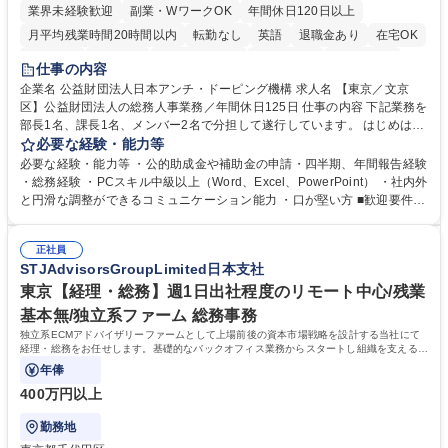
業界未経験歓迎
副業・WワークOK
年間休日120日以上
月平均残業時間20時間以内
転勤なし
英語
退職金あり
在宅OK
賞与あり
育休あり
完全週休2日制
交通費支給
土日祝休み
仕事の内容
食事補助あり
企業名 公益財団法人日本アンチ・ドーピング機構 求人名 【東京／文京
区】公益財団法人の総務人事業務／年間休日125日 仕事の内容 下記業務を
部長1名、課長1名、メンバー2名で分担して遂行しています。 はじめは担
当者として業務を覚えていただき、ゆくゆくはリーダーやマネージャーポ
必要な経験・能力等
ジションとして活躍いただくことを期待しています。 【総務・人事グルー
必要な経験・能力等 ・公的助成金や補助金の申請・四半期、年間報告経験
プの業務内容】 ・人事制度関連 ・採用活動 ・教育研修の企画、実行 ・勤
・総務経験 ・PCスキル中級以上（Word、Excel、PowerPoint） ・社内外
怠管理 ・官公庁への各種提出 ・法定の会議運営（評議員会、理事会） ・
と円滑な調整ができるコミュニケーション能力 ・口が堅い方 ■歓迎要件
コンプライアンス ・内部規程やルールの管理、整備、文書管理 ・契約関
・採用業務経験 ・英語に抵抗がない方 ・営業経験 学歴・資格 学歴：大学
連 ・衛生管理 ・防災関連・公的助成金の管理・オフィス、ファシリティ
院 大学 高専 短大 専修学校 高校 語学力： 資格：
管理 ・福利厚生関連 ・職員からの問合せ、相談対応 ・その他日常の総務
正社員
STJAdvisorsGroupLimited日本支社
業務全般 募集職種 【東京／文京区】公益財団法人の総務人事業務／年間
休日125日
東京【経理・総務】週1日出社程度のリモート中心/残業
基本無/独立系ファーム 総務事務
独立系ECMアドバイザリーファームとして上場前後の資本市場戦略を設計する当社にて
経理・総務をお任せします。基礎的なバックオフィス業務からスタートし組織を支える専
任担当として広く活躍できる環境です。
年俸
400万円以上
勤務地