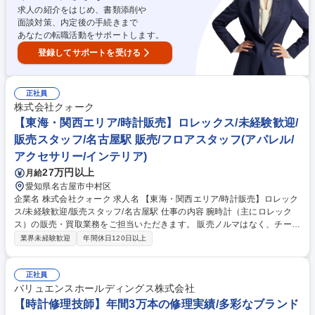
いけます。 募集職種 【愛知/高級腕時計の内装修理】リユース業界TOPシ
求人の紹介をはじめ、書類添削や
ェア「コメ兵」/離職率4%
面談対策、内定後の手続きまで
あなたの転職活動をサポートします。
登録してサポートを受ける
正社員
株式会社クォーク
【東海・関西エリア/時計販売】ロレックス/未経験歓迎/
販売スタッフ/名古屋駅 販売/フロアスタッフ(アパレル/
アクセサリー/インテリア)
27万円以上
月給
愛知県名古屋市中村区
企業名 株式会社クォーク 求人名 【東海・関西エリア/時計販売】ロレック
ス/未経験歓迎/販売スタッフ/名古屋駅 仕事の内容 腕時計（主にロレック
ス）の販売・買取業務をご担当いただきます。 販売ノルマはなく、チーム
ワークや働きやすさを重視していますので、会社として皆で協力して店舗
業界未経験歓迎
年間休日120日以上
を運営する風土が育まれています。 【具体的には…】 ■店頭での腕時計販
売、買取■通信販売対応■修理受付■検品■SNS更新■その他店舗運営に関連
した業務 (変更の範囲)会社内での全ての業務 募集職種 【東海・関西エリ
正社員
ア/時計販売】ロレックス/未経験歓迎/販売スタッフ/名古屋駅
バリュエンスホールディングス株式会社
【時計修理技師】年間3万本の修理実績/多彩なブランド