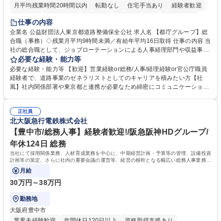
月平均残業時間20時間以内
転勤なし
住宅手当あり
経験者歓迎
研修あり
退職金あり
賞与あり
完全週休2日制
交通費支給
仕事の内容
駅近5分以内
資格取得手当あり
食事補助あり
企業名 公益財団法人東京都道路整備保全公社 求人名 【都庁グループ】総
合職（事務）◇残業月平均9時間未満／有給年平均16日取得 仕事の内容 当
社の総合職として、ジョブローテーションによる人事経理部門や収益事業
等のフロント部門の部署等幅広い部署での業務をお任せいたします。研修
必要な経験・能力等
制度やキャリア支援が充実しております！ ※下記業務詳細 【業務詳細】■
必要な経験・能力等 【歓迎】営業経験or総務/人事/経理経験or官公庁職員
管理部門：広報、人事、経理など当公社の運営に係る管理業務 ■収益部
経験者で、道路事業のゼネラリストとしてのキャリアを積みたい方【社
門：駐車場の新規開拓、管理運営、新宿駅西口広場の「イベントコーナ
風】社内関係部署や東京都と連携が必要なため綿密にコミュニケーション
ー」などの管理運営 ■道路部門：整備の急がれる骨格幹線道路や木造住宅
を図っています。 【業務の魅力】■幅広く携われる：総合職（事務）で
密集地域の特定整備路線の用地取得、道路に関する普及啓発事業、都内の
は、駐車場の管理運営や道路用地の取得、公益財団法人の中枢を担う管理
道路施設や道路工事現場の見学ツアー事業 ※入社後は上記いずれかの部門
正社員
部門など多岐に渡る業務を経験できます。 ■様々なプロジェクト：駐車場
北大阪急行電鉄株式会社
へ配属。※業務内容変更の範囲：会社の定める業務 募集職種 【都庁グル
事業の他、新宿駅西口広場内に設置された照明を兼ねた広告「ブライトサ
ープ】総合職（事務）◇残業月平均9時間未満／有給年平均16日取得
イン」の管理運営を行うなど、事業収益を生み出す活動を積極的に行って
【豊中市/総務人事】経験者歓迎!/阪急阪神HDグループ/
います。 学歴・資格 学歴：大学院 大学 高専 短大 専修学校 高校 語学力：
年休124日 総務
資格：
当社にて採用関係業務、人材育成業務を中心に、中期経営計画・予算等の管理、設備投資
計画等の策定、さらに社内の重要会議の運営等、経営の根幹となる幅広い総務人事業務全
般を担当していただきます。
月給
30万円～38万円
勤務地
大阪府豊中市
業界未経験歓迎
年間休日120日以上
資格取得支援あり