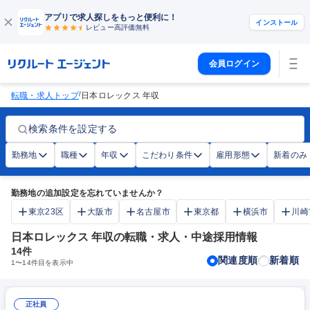
アプリで求人探しをもっと便利に！
インストール
レビュー高評価
無料
会員ログイン
/
転職・求人トップ
日本ロレックス 年収
検索条件を設定する
勤務地
職種
年収
こだわり条件
雇用形態
新着のみ
勤務地の追加設定を忘れていませんか？
東京23区
大阪市
名古屋市
東京都
横浜市
川崎
日本ロレックス 年収の転職・求人・中途採用情報
14
件
関連度順
新着順
1
〜
14
件目を表示中
正社員