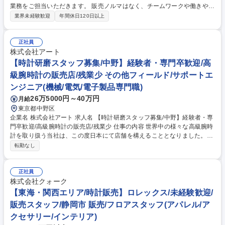
業務をご担当いただきます。 販売ノルマはなく、チームワークや働きやす
さを重視していますので会社として皆で協力して店舗を運営する風土が育
業界未経験歓迎
年間休日120日以上
まれています。 【具体的には…】 ■店頭での腕時計販売、買取■通信販売
対応■修理受付■検品■SNS更新■その他店舗運営に関連した業務 (変更の範
囲)会社内での全ての業務 募集職種 【関東エリア/時計販売】ロレックス/
正社員
未経験歓迎/販売スタッフ
株式会社アート
【時計研磨スタッフ募集/中野】経験者・専門卒歓迎/高
級腕時計の販売店/残業少 その他フィールド/サポートエ
ンジニア(機械/電気/電子製品専門職)
26万5000円～40万円
月給
東京都中野区
企業名 株式会社アート 求人名 【時計研磨スタッフ募集/中野】経験者・専
門卒歓迎/高級腕時計の販売店/残業少 仕事の内容 世界中の様々な高級腕時
計を取り扱う当社は、この度日本にて店舗を構えることとなりました。ご
購入者のアフターサービスを充実させるべく新規に修理部門を設立する
転勤なし
為、腕時計研磨職人を募集します。 【具体的には】当店で腕時計を購入さ
れた方に対するアフターサポートをお任せいたします。※変更の範囲：当
社業務全般 ■ケース研磨・ブレスレット研磨・鏡面仕上げ・ヘアライン仕
正社員
上げ等 【求める人物像】機械いじりが好きな方、スペシャリストとして技
株式会社クォーク
能を高めたい方、時計が好きな方歓迎です！ ※建物の改変を伴う業務は含
【東海・関西エリア/時計販売】ロレックス/未経験歓迎/
まない 募集職種 【時計研磨スタッフ募集/中野】経験者・専門卒歓迎/高級
販売スタッフ/静岡市 販売/フロアスタッフ(アパレル/ア
腕時計の販売店/残業少
クセサリー/インテリア)