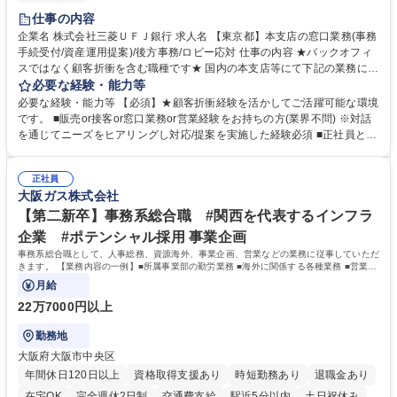
土日祝休み
仕事の内容
企業名 株式会社三菱ＵＦＪ銀行 求人名 【東京都】本支店の窓口業務(事務
手続受付/資産運用提案)/後方事務/ロビー応対 仕事の内容 ★バックオフィ
スではなく顧客折衝を含む職種です★ 国内の本支店等にて下記の業務に従
事していただきます。 ■窓口/後方/ロビーにて事務手続等の受付・オペレ
必要な経験・能力等
ーション、お客様対応 ■窓口にて、ご来店された個人のお客様に対して金
必要な経験・能力等 【必須】★顧客折衝経験を活かしてご活躍可能な環境
融商品のご提案 ■効率的な事務運用の検討・構築等 ≪業務紹介：ご応募前
です。 ■販売or接客or窓口業務or営業経験をお持ちの方(業界不問) ※対話
に必ずご覧ください≫ ※記事 https://www.mysite.bk.mufg.jp/career/circle/
を通じてニーズをヒアリングし対応/提案を実施した経験必須 ■正社員とし
article17/ ※動画 https://youtu.be/H-S7HaJqqbg 募集職種 【東京都】本支
ての就業経験1年以上 【歓迎】■金融業界での就業経験■銀行での預金為替
店の窓口業務(事務手続受付/資産運用提案)/後方事務/ロビー応対
事務経験 ■金融商品の提案・販売経験 ≪魅力≫研修やOJT環境が整ってい
正社員
るので安心して入行いただけます。 幅広いキャリアの選択肢があり、公募
大阪ガス株式会社
や社内副業等を活用し、 一人ひとりが挑戦できるカルチャーが浸透してい
ます。 学歴・資格 学歴：大学院 大学 高専 短大 専修学校 高校 語学力：
【第二新卒】事務系総合職 #関西を代表するインフラ
資格：
企業 #ポテンシャル採用 事業企画
事務系総合職として、人事総務、資源海外、事業企画、営業などの業務に従事していただ
きます。 【業務内容の一例】■所属事業部の勤労業務 ■海外に関係する各種業務 ■営業部
門の企画スタッフ、ルート営業
月給
22万7000円以上
勤務地
大阪府大阪市中央区
年間休日120日以上
資格取得支援あり
時短勤務あり
退職金あり
在宅OK
完全週休2日制
交通費支給
駅近5分以内
土日祝休み