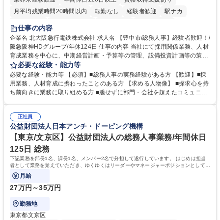
月平均残業時間20時間以内
転勤なし
経験者歓迎
駅ナカ
退職金あり
完全週休2日制
交通費支給
駅近5分以内
仕事の内容
土日祝休み
服装自由
昼食補助あり
食事補助あり
企業名 北大阪急行電鉄株式会社 求人名 【豊中市/総務人事】経験者歓迎！/
阪急阪神HDグループ/年休124日 仕事の内容 当社にて採用関係業務、人材
育成業務を中心に、中期経営計画・予算等の管理、設備投資計画等の策
定、さらに社内の重要会議の運営等、経営の根幹となる幅広い総務人事業
必要な経験・能力等
務全般を担当していただきます。 【主な業務内容】 ■採用関係業務および
必要な経験・能力等 【必須】■総務人事の実務経験がある方 【歓迎】■採
人材育成(社員研修)業務の推進 ■中期経営計画および予算等の管理 ■設備
用業務、人材育成に携わったことのある方 【求める人物像】 ■探求心を持
投資計画等の策定 ■社内の重要会議の運営 ■その他総務人事業務全般 【入
ち前向きに業務に取り組める方 ■臆せずに部門・会社を超えたコミュニケ
社後】入社後は採用や育成をメインに担当し将来的には経営根幹に関わる
ーションの取れる方 ■自分で考えて行動のできる方 ■第二の創業期を迎え
総務人事業務全般へ幅広く従事していただきます。 募集職種 【豊中市/総
る当社で組織の次代を担うネクスト人材として長期的に成長したい方 ■周
務人事】経験者歓迎！/阪急阪神HDグループ/年休124日
正社員
囲のメンバーと協調しつつ主体性を持って能動的に業務を推進できる方 学
公益財団法人日本アンチ・ドーピング機構
歴・資格 学歴：大学院 大学 高専 短大 専修学校 高校 語学力： 資格：
【東京/文京区】公益財団法人の総務人事業務/年間休日
125日 総務
下記業務を部長1名、課長1名、メンバー2名で分担して遂行しています。 はじめは担当
者として業務を覚えていただき、ゆくゆくはリーダーやマネージャーポジションとして活
躍いただくことを期待しています。
月給
27万円～35万円
勤務地
東京都文京区