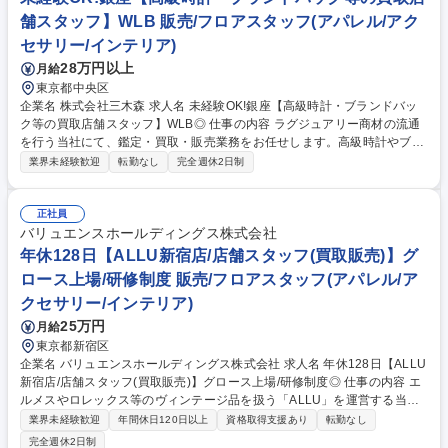
舗スタッフ】WLB 販売/フロアスタッフ(アパレル/アク
セサリー/インテリア)
28万円以上
月給
東京都中央区
企業名 株式会社三木森 求人名 未経験OK!銀座【高級時計・ブランドバッ
ク等の買取店舗スタッフ】WLB◎ 仕事の内容 ラグジュアリー商材の流通
を行う当社にて、鑑定・買取・販売業務をお任せします。高級時計やブラ
ンドバッグ等の店頭査定、接客販売、在庫管理を通じ、商品の価値を次世
業界未経験歓迎
転勤なし
完全週休2日制
代へ繋ぐ「目利き」として活躍する役割です。 銀座の旗艦店にて、主要商
材である高級時計やバッグの真贋鑑定から販売までトータルに担当しま
す。未経験の方も安心してスタートできるよう、入社後に査定教育プログ
正社員
ラムをご用意しています。成果に応じたインセンティブや賞与で高い報酬
バリュエンスホールディングス株式会社
を目指せる環境です。早期の店長登用や新店舗立ち上げへの参画、さらに
年休128日【ALLU新宿店/店舗スタッフ(買取販売)】グ
は社内起業制度を利用した独立支援など、多彩なキャリアパスが用意され
ロース上場/研修制度 販売/フロアスタッフ(アパレル/ア
ています。 募集職種 未経験OK!銀座【高級時計・ブランドバック等の買取
クセサリー/インテリア)
店舗スタッフ】WLB◎
25万円
月給
東京都新宿区
企業名 バリュエンスホールディングス株式会社 求人名 年休128日【ALLU
新宿店/店舗スタッフ(買取販売)】グロース上場/研修制度◎ 仕事の内容 エ
ルメスやロレックス等のヴィンテージ品を扱う「ALLU」を運営する当社
にて、バリューデザイナーとしてお客様への接客・販売、買取、SNS対
業界未経験歓迎
年間休日120日以上
資格取得支援あり
転勤なし
応、プロモーション、店舗運営、自社サービス提案等をお任せします。 ■
完全週休2日制