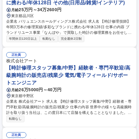
に携わる/年休128日 その他(日用品/雑貨/インテリア)
25万円～34万2600円
月給
東京都品川区
企業名 バリュエンスホールディングス株式会社 求人名 【時計修理技師】
年間3万本の修理実績/多彩なブランドに携わる/年休128日 仕事の内容 ブ
ランドリユース事業「なんぼや」で買取した時計の修理業務をお任せしま
す。特定メーカーに縛られず、幅広いブランドやモデルの修理に携われる
年間休日120日以上
転勤なし
完全週休2日制
環境です。 クオーツ・機械式時計の電池交換、オーバーホール、部分修
理、動作点検、外装洗浄を担当します。ロレックスやオメガ、アンティー
ク、雲上ブランドまで扱い、技術を極められます。経験に応じ、ミニッツ
正社員
リピーター等の複雑機構やパーツ製作にも挑戦可能です。技術のスペシャ
株式会社アート
リストとしてはもちろん、将来的にはマネジメントを担う管理職へのステ
【時計修理スタッフ募集/中野】経験者・専門卒歓迎/高
ップアップも目指せるため、時計好きには最高の環境が整っています。 募
級腕時計の販売店/残業少 電気/電子フィールド/サポー
集職種 【時計修理技師】年間3万本の修理実績/多彩なブランドに携わる/
トエンジニア
年休128日
26万5000円～40万円
月給
東京都中野区
企業名 株式会社アート 求人名 【時計修理スタッフ募集/中野】経験者・専
門卒歓迎/高級腕時計の販売店/残業少 仕事の内容 世界中の様々な高級腕時
計を取り扱う当社は、この度日本にて店舗を構えることとなりました。ご
購入者のアフターサービスを充実させるべく新規に修理部門を設立する
転勤なし
為、腕時計修理職人を募集します。 【具体的には】当店で腕時計を購入さ
れた方に対するアフターサポートをお任せいたします。※変更の範囲：当
社業務全般 ■ブランド時計の修理、電池交換や部品交換等・オーバーホー
正社員