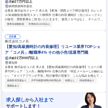
27万円以上
月給
静岡県静岡市葵区
企業名 株式会社クォーク 求人名 【東海・関西エリア/時計販売】ロレック
ス/未経験歓迎/販売スタッフ/静岡市 仕事の内容 腕時計（主にロレックス）
の販売・買取業務をご担当いただきます。 販売ノルマはなく、チームワー
クや働きやすさを重視していますので会社として皆で協力して店舗を運営
業界未経験歓迎
年間休日120日以上
する風土が育まれています。 【具体的には…】 ■店頭での腕時計販売、買
取■通信販売対応■修理受付■検品■SNS更新■その他店舗運営に関連した業
務 (変更の範囲)会社内での全ての業務 募集職種 【東海・関西エリア/時計
正社員
販売】ロレックス/未経験歓迎/販売スタッフ/静岡市
株式会社コメ兵
【愛知/高級腕時計の内装修理】リユース業界TOPシェ
ア「コメ兵」/離職率4% その他小売/流通専門職
22万800円以上
月給
愛知県
企業名 株式会社コメ兵 求人名 【愛知/高級腕時計の内装修理】リユース業
界TOPシェア「コメ兵」/離職率4% 仕事の内容 『特定メーカーしか触れな
い』『キャリアプランが不安』時計修理の現場で、こんな悩みを抱えてい
ませんか？当社ならロレックス、オーデマ・ピゲ、パテックフィリップ
資格取得支援あり
月平均残業時間20時間以内
転勤なし
時短勤務あり
等、様々な時計に触れてスキルを磨けます！ ・熟練度に合わせた修理業務
退職金あり
・店舗で買取した時計の修理 経験豊富な方にはロレックスやAP、パテッ
ク、ETAなどのオーバーホールをお任せします。リユースNO.１企業の強
みをいかした買取力により複雑機構も多く入荷する環境です。将来的には
求人探し
入社まで
から
熟練度にあわせてチャレンジしていただけます。経験が浅い方には外装修
サポートします！
理や電池交換、見積もりからスタートしていただいてステップアップして