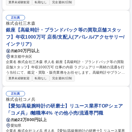
時計のご提案や接客対応、買取や委託販売の受付、お見送りまでの一連の
業界未経験歓迎
転勤なし
完全週休2日制
店舗販売スタッフ業務全般をお任せします。 大津祐樹代表の圧倒的な熱量
と経営ビジョンを間近で学びながら一流の接客スキルを磨ける環境です。
未経験からでも安心の育成体制を整えており、個人の頑張りや成果がダイ
正社員
レクトに反映される高水準なインセンティブ制度を導入。 成長と成果に応
株式会社三木森
じて正当に評価され、キャリアアップを目指すことが可能です。完全週休
銀座【高級時計・ブランドバック等の買取店舗スタッ
2日のシフト制を採用しており、個人の希望に応じた柔軟な働き方も実現
フ】年収1000万可 店長/支配人(アパレル/アクセサリー/
できます。 募集職種 【銀座/販売スタッフ】元サッカー日本代表の大津祐
インテリア)
樹代表/高インセンティブ◎
30万円以上
月給
東京都中央区
企業名 株式会社三木森 求人名 銀座【高級時計・ブランドバック等の買取
店舗スタッフ】年収1000万可 仕事の内容 ラグジュアリー商材の流通を行
う当社にて、鑑定・買取・販売業務をお任せします。高級時計やブランド
バッグ等の店頭査定、接客販売、在庫管理を通じ、商品の価値を次世代へ
業界未経験歓迎
転勤なし
完全週休2日制
繋ぐ「目利き」として活躍する役割です。 銀座の旗艦店にて、主要商材で
ある高級時計やバッグの真贋鑑定から販売までトータルに担当します。入
社後は月収35万円からのスタートとなり、成果に応じたインセンティブや
正社員
賞与で高い報酬を目指せる環境です。早期の店長登用や新店舗立ち上げへ
株式会社コメ兵
の参画、さらには社内起業制度を利用した独立支援など、多彩なキャリア
【愛知/高級腕時計の研磨士】リユース業界TOPシェア
パスが用意されています。残業は1日30分程度と少なく、プライベートも
「コメ兵」/離職率4% その他小売/流通専門職
大切にしながら専門性を磨けます。 募集職種 銀座【高級時計・ブランド
22万800円以上
月給
バック等の買取店舗スタッフ】年収1000万可
愛知県
企業名 株式会社コメ兵 求人名 【愛知/高級腕時計の研磨士】リユース業界