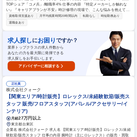
TOPシェア「コメ兵」/離職率4% 仕事の内容 『特定メーカーしか触れな
い』『キャリアプランが不安』時計修理の現場で、こんな悩みを抱えてい
ませんか？当社ならロレックス、オーデマ・ピゲ、パテックフィリップ
資格取得支援あり
月平均残業時間20時間以内
転勤なし
時短勤務あり
等、様々な時計に触れてスキルを磨けます！ ・腕時計の外装研磨や外装修
退職金あり
理など、時計研磨に関わる幅広い業務を行っていただきます。 ・ROLEX
やOMEGAなどメジャーな時計を中心に多種多様なモデルの外装修理・研
磨に携わっていただきます。 ・経験や熟練度に応じて、パテックフィリッ
求人探し
お困り
に
ですか？
プやオーデマ・ピゲなどお願いする事もあります。 募集職種 【愛知/高級
業界トップクラスの求人件数から
腕時計の研磨士】リユース業界TOPシェア「コメ兵」/離職率4%
あなたの力を最大限に発揮できる
求人探しをお手伝いします。
アドバイザーに相談する
正社員
株式会社クォーク
【関東エリア/時計販売】ロレックス/未経験歓迎/販売ス
タッフ 販売/フロアスタッフ(アパレル/アクセサリー/イ
ンテリア)
27万円以上
月給
東京都台東区
企業名 株式会社クォーク 求人名 【関東エリア/時計販売】ロレックス/未経
験歓迎/販売スタッフ 仕事の内容 腕時計（主にロレックス）の販売・買取