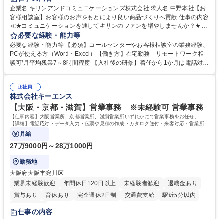
企業名 キリンアンドコミュニケーションズ株式会社 求人名 中野本社【お
客様相談室】お客様のお声をもとにより良い商品づくりへ貢献 仕事の内容
≪★コミュニケーションを通してキリンのファンを増やしませんか？★≫
お客様のお声をより良い商品づくりに活かしていく上で、窓口となるお客
必要な経験・能力等
様相談室でのお仕事です。 日々お客様からいただくキリングループへのご
必要な経験・能力等 【必須】コールセンターやお客様相談室の業務経験、
意見を、企業活動に活かしています。お客様からの声に迅速かつ誠意をも
PCが使える方（Word・Excel）【働き方】在宅勤務・リモートワーク相
って対応、情報提供するとともにグループ内活動に反映しています。 【具
談可/月平均残業7～8時間程度 【入社後の研修】着任から1か月は電話対応
体的には】電話応対、メール、お手紙対応、ご指摘品調査報告書作成、有
のOJTを中心に実施し、電話対応に慣れた段階でメール・手紙のOJTを実
人チャットボット対応など。 【1日の対応件数】■電話：月間一人当たり
施する予定です。独り立ち以降もしっかりフォローする体制を整えていま
平均100件前後■メール・手紙：同上40件前後 募集職種 中野本社【お客様
正社員
すのでご安心ください。 【当社について】キリングループの広報機能を担
株式会社キーエンス
相談室】お客様のお声をもとにより良い商品づくりへ貢献
う会社として、お客様との出会いを大切にし、磨き上げたホスピタリティ
を込めてコミュニケーションをとりながら広報関連業務を行っておりま
【大阪・京都・滋賀】営業事務 ※未経験可 営業事務
す。 学歴・資格 学歴：大学院 大学 高専 短大 専修学校 高校 語学力： 資
【仕事内容】大阪営業所、京都営業所、滋賀営業所いずれかにて営業事務をお任せ。
格：
【詳細】電話応対・データ入力・伝票や見積の作成・カタログ送付・来客対応・営業所内
で発生する事務業務や業務改善をお任せ。
月給
27万9000円～28万1000円
勤務地
大阪府大阪市淀川区
業界未経験歓迎
年間休日120日以上
未経験者歓迎
退職金あり
賞与あり
育休あり
完全週休2日制
交通費支給
駅近5分以内
土日祝休み
仕事の内容