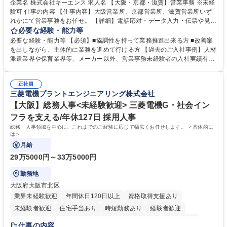
企業名 株式会社キーエンス 求人名 【大阪・京都・滋賀】営業事務 ※未経
験可 仕事の内容 【仕事内容】大阪営業所、京都営業所、滋賀営業所いず
れかにて営業事務をお任せ。 【詳細】電話応対・データ入力・伝票や見積
の作成・カタログ送付・来客対応・営業所内で発生する事務業務や業務改
必要な経験・能力等
善をお任せ。 【教育制度】ご入社後、育成担当とペアになりながらOJTに
必要な経験・能力等 【必須】■協調性を持って業務推進出来る方 ■改善案
て業務を覚えていただくことが可能です。業務システムがきちんと構築さ
を出しながら、主体的に業務を進めて行ける方 【過去のご入社事例】人材
れているため、スムーズに仕事に慣れることができる環境です。また、
派遣業界や保育業界等、メーカー以外、営業事務未経験者の入社実績有
「チームで成果を出す文化」があり、良いやり方を積極的に共有しながら
【当社の事務職について】単なる事務ではなく主体性を発揮したサポート
常に改善を目指す風土のため、安心して業務に取り組んでいただけます。
により、キーエンスの付加価値向上に貢献します。ベースの定型業務に加
募集職種 【大阪・京都・滋賀】営業事務 ※未経験可
正社員
えて、お客様や社員の状況に合わせ、能動的なサポート、改善の動きも期
三菱電機プラントエンジニアリング株式会社
待され。組織を支えるスペシャリストとして、チームに貢献し、結果的に
社員から頼られる存在になることができます。平均19:30の退勤以降の業
【大阪】総務人事<未経験歓迎> 三菱電機G・社会イン
務の持ち帰りも禁止されており、メリハリのある働き方となります。 学
フラを支える/年休127日 採用人事
歴・資格 学歴：大学院 大学 高専 短大 語学力： 資格：
総務・人事領域を中心に、これまでのご経験に応じて幅広くお任せします。 ＜具体的に
は＞
月給
29万5000円～33万5000円
勤務地
大阪府大阪市北区
業界未経験歓迎
年間休日120日以上
資格取得支援あり
未経験者歓迎
住宅手当あり
時短勤務あり
経験者歓迎
退職金あり
在宅OK
賞与あり
完全週休2日制
交通費支給
仕事の内容