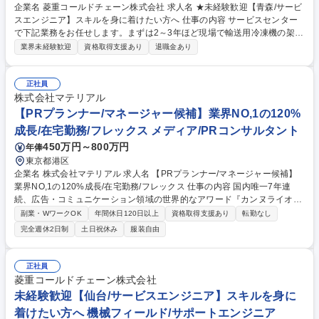
企業名 菱重コールドチェーン株式会社 求人名 ★未経験歓迎【青森/サービ
スエンジニア】スキルを身に着けたい方へ 仕事の内容 サービスセンター
で下記業務をお任せします。まずは2～3年ほど現場で輸送用冷凍機の架
装/修理/定期メンテナンス経験を積むため、工具を使った現場作業に携わ
業界未経験歓迎
資格取得支援あり
退職金あり
りながら技術・知識を習得します。 【具体的には】■製品:生鮮食料品等を
配達/輸送するトラックや鉄道用貨物コンテナに架装している三菱重工業G
の輸送用冷凍機(業界シェア30％)■現場作業:サービスセンター内で新車ト
正社員
ラックへの製品架装/入庫した顧客の製品修理/顧客先でのメンテナンス■内
株式会社マテリアル
勤:顧客より問い合わせのあった製品修理を差配し協力会社へ対応依頼/部
【PRプランナー/マネージャー候補】業界NO,1の120%
品管理/発注等【入社後】当初は現場作業を学び、将来的に経験を活かし外
成長/在宅勤務/フレックス メディア/PRコンサルタント
勤:内勤=3:7のイメージです。 募集職種 ★未経験歓迎【青森/サービスエン
450万円～800万円
年俸
ジニア】スキルを身に着けたい方へ
東京都港区
企業名 株式会社マテリアル 求人名 【PRプランナー/マネージャー候補】
業界NO,1の120%成長/在宅勤務/フレックス 仕事の内容 国内唯一7年連
続、広告・コミュニケーション領域の世界的なアワード『カンヌライオン
ズ』において受賞している当社にて、PRストーリーを設計して統合的な
副業・WワークOK
年間休日120日以上
資格取得支援あり
転勤なし
マーケティングプランナー/マネジメントを担当します。 ■顧客のPRやブ
完全週休2日制
土日祝休み
服装自由
ランドビルディングのストーリー設計からクリエイティブ・コンテンツ開
発まで一貫して実施■情報流通に対する深い理解を基に顧客や生活者、地
域社会など全てのステークホルダーの心理や情報を論理的に紐解き、妥当
正社員
協せずに企画を練り上げることがミッション■大手広告代理店、各業界大
菱重コールドチェーン株式会社
手企業との取引が中心（直案件は約30%）で、注目度の高い商品・サービ
未経験歓迎【仙台/サービスエンジニア】スキルを身に
スのブランド戦略や新商品開発に関わる企画提案も可能 募集職種 【PRプ
着けたい方へ 機械フィールド/サポートエンジニア
ランナー/マネージャー候補】業界NO,1の120%成長/在宅勤務/フレックス