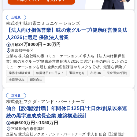
正社員
株式会社味の素コミュニケーションズ
【法人向け損保営業】味の素グループ/健康経営優良法
人2026に選定 保険法人営業
24万8000円～30万円
月給
東京都中央区
企業名 株式会社味の素コミュニケーションズ 求人名 【法人向け損保営
業】味の素グループ/健康経営優良法人2026に選定 仕事の内容 CLとのコ
ミュニケーションを通じ企業の経営課題やリスクを分析、最適な保険プロ
グラムやリスクマネジメントを提案します。味の素グループ内外法人顧客
業界未経験歓迎
年間休日120日以上
退職金あり
在宅OK
完全週休2日制
の持続的な成長を支えるパートナーとして業務に従事します。 ■法人顧客
土日祝休み
服装自由
への訪問・ヒアリング ■既存顧客の契約管理・更新手続き ■企業リスク分
析 ■事業継続計画（BCP）に関する提案 ■福利厚生制度の構築支援 ■事故
発生時の対応・保険金請求サポート ■保険会社との折衝・各種手続き ■新
正社員
規法人顧客の開拓 募集職種 【法人向け損保営業】味の素グループ/健康経
株式会社フクダ・アンド・パートナーズ
営優良法人2026に選定
仙台【設備設計職】年間休日125日/土日休/創業以来連
続の黒字達成成長企業 建築構造設計
600万円～1350万円
年俸
宮城県仙台市青葉区
企業名 株式会社フクダ・アンド・パートナーズ 求人名 仙台【設備設計