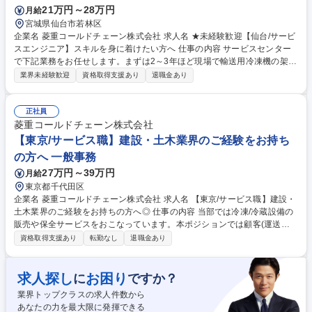
21万円～28万円
月給
宮城県仙台市若林区
企業名 菱重コールドチェーン株式会社 求人名 ★未経験歓迎【仙台/サービ
スエンジニア】スキルを身に着けたい方へ 仕事の内容 サービスセンター
で下記業務をお任せします。まずは2～3年ほど現場で輸送用冷凍機の架
装/修理/定期メンテナンス経験を積むため、工具を使った現場作業に携わ
業界未経験歓迎
資格取得支援あり
退職金あり
りながら技術・知識を習得します。 【具体的には】■製品:生鮮食料品等を
配達/輸送するトラックや鉄道用貨物コンテナに架装している三菱重工業G
の輸送用冷凍機(業界シェア30％)■現場作業:サービスセンター内で新車ト
正社員
ラックへの製品架装/入庫した顧客の製品修理/顧客先でのメンテナンス■内
菱重コールドチェーン株式会社
勤:顧客より問い合わせのあった製品修理を差配し協力会社へ対応依頼/部
【東京/サービス職】建設・土木業界のご経験をお持ち
品管理/発注等【入社後】当初は現場作業を学び、将来的に経験を活かし外
の方へ 一般事務
勤:内勤=3:7のイメージです。 募集職種 ★未経験歓迎【仙台/サービスエン
27万円～39万円
月給
ジニア】スキルを身に着けたい方へ
東京都千代田区
企業名 菱重コールドチェーン株式会社 求人名 【東京/サービス職】建設・
土木業界のご経験をお持ちの方へ◎ 仕事の内容 当部では冷凍/冷蔵設備の
販売や保全サービスをおこなっています。本ポジションでは顧客(運送会
社)から修理・メンテナンス依頼があった際に専門業者へ修理/メンテナン
資格取得支援あり
転勤なし
退職金あり
ス等を委託し、調整する業務をお任せします。 【業務の流れ】■顧客より
問い合わせをいただき、詳細をヒアリング ■顧客ニーズを協力会社へ伝達
■顧客～協力会社間の修理/メンテナンスの日程調整/事後の報告書作成 ■基
求人探し
お困り
に
ですか？
本的に内勤ですが、状況確認の現場立ち会いやお客様へのメンテナンス内
業界トップクラスの求人件数から
容説明のための外出もあります。 ★電話対応が多く、円滑に業務を進める
あなたの力を最大限に発揮できる