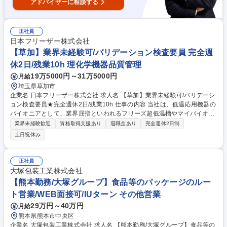
アドバイザーに相談する
正社員
日本フリーザー株式会社
【草加】業界未経験可/バリデーション検査要員 完全週
休2日/残業10h 理化学機器品質管理
19万5000円～31万5000円
月給
埼玉県草加市
企業名 日本フリーザー株式会社 求人名 【草加】業界未経験可/バリデーシ
ョン検査要員★完全週休2日/残業10h 仕事の内容 当社は、低温応用機器の
パイオニアとして、業界屈指といわれるフリーズ超低温槽やマイバイオ、
防爆冷蔵庫など多彩な製品を誕生させております。そんな当社にてバリデ
業界未経験歓迎
資格取得支援あり
退職金あり
完全週休2日制
ーション検査要員をご担当いただきます。 ■医療・製薬・研究機関等で使
土日祝休み
用する当社製品(冷蔵庫・超低温冷凍庫等)の現地バリデーション作業 ・検
査内容の要領書を作成 ・要領書に従いユーザー先での据付検査、運転検査
を実施 ・経験を積み重ね将来的にはバリデーションの管理業務を行ってい
正社員
ただきます ■製品は企業または研究機関などで、生体試料や薬品などの保
大塚包装工業株式会社
存に使用されます 募集職種 【草加】業界未経験可/バリデーション検査要
【熊本勤務/大塚グループ】食品等のパッケージのルー
員★完全週休2日/残業10h
ト営業/WEB面接可/IUターン その他営業
29万円～40万円
月給
熊本県熊本市中央区
企業名 大塚包装工業株式会社 求人名 【熊本勤務/大塚グループ】食品等の