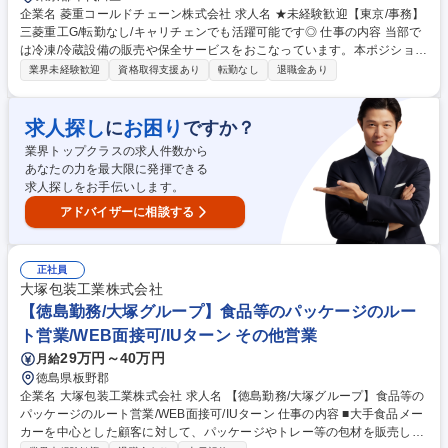
企業名 菱重コールドチェーン株式会社 求人名 ★未経験歓迎【東京/事務】
三菱重工G/転勤なし/キャリチェンでも活躍可能です◎ 仕事の内容 当部で
は冷凍/冷蔵設備の販売や保全サービスをおこなっています。本ポジション
では売上集計や協力会社からの請求処理/見積書作成/電話対応といった、
業界未経験歓迎
資格取得支援あり
転勤なし
退職金あり
社内のサービス部門のサポートをお任せします。 【具体的には】■月初の
実働3日間は前月の売上集計や協力会社からの請求書処理がメイン ■社内
のサービス部門からの依頼に応じ、協力会社と連携した見積作成 ■各種書
求人探し
お困り
に
ですか？
類の整理/管理/電話対応 ■サービス部門との連携が主ですが、状況に応じ
業界トップクラスの求人件数から
て社内担当と顧客訪問をすることもあります(月1回前後/入社直後は研修も
あなたの力を最大限に発揮できる
兼ねて頻度が増える可能性があります)。 【入社後】OJTにて学んでいた
求人探しをお手伝いします。
だくため、未経験でもご安心ください。 募集職種 ★未経験歓迎【東京/事
務】三菱重工G/転勤なし/キャリチェンでも活躍可能です◎
アドバイザーに相談する
正社員
大塚包装工業株式会社
【徳島勤務/大塚グループ】食品等のパッケージのルー
ト営業/WEB面接可/IUターン その他営業
29万円～40万円
月給
徳島県板野郡
企業名 大塚包装工業株式会社 求人名 【徳島勤務/大塚グループ】食品等の
パッケージのルート営業/WEB面接可/IUターン 仕事の内容 ■大手食品メー
カーを中心とした顧客に対して、パッケージやトレー等の包材を販売しま