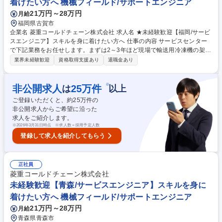
着けたい方へ 機械フィールド/サポートエンジニア
21万円～28万円
月給
福岡県古賀市
企業名 菱重コールドチェーン株式会社 求人名 ★未経験歓迎【福岡/サービ
スエンジニア】スキルを身に着けたい方へ 仕事の内容 サービスセンター
で下記業務をお任せします。まずは2～3年ほど現場で輸送用冷凍機の架
装/修理/定期メンテナンス経験を積むため、工具を使った現場作業に携わ
業界未経験歓迎
資格取得支援あり
退職金あり
りながら技術・知識を習得します。 【具体的には】■製品:生鮮食料品等を
配達/輸送するトラックや鉄道用貨物コンテナに架装している三菱重工業G
の輸送用冷凍機(業界シェア30％)■現場作業:サービスセンター内で新車ト
※
非公開求人
25
万件
は
以上
ラックへの製品架装/入庫した顧客の製品修理/顧客先でのメンテナンス■内
ご登録いただくと、約
25
万件の
勤:顧客より問い合わせのあった製品修理を差配し協力会社へ対応依頼/部
非公開求人からご希望に沿った
品管理/発注等【入社後】当初は現場作業を学び、将来的に経験を活かし外
求人をご紹介します。
勤:内勤=3:7のイメージです。 募集職種 ★未経験歓迎【福岡/サービスエン
※
2026年3月31日時点 ※求人数＝採用予定人数
ジニア】スキルを身に着けたい方へ
登録して求人を紹介してもらう
正社員
菱重コールドチェーン株式会社
未経験歓迎【青森/サービスエンジニア】スキルを身に
着けたい方へ 機械フィールド/サポートエンジニア
21万円～28万円
月給
青森県青森市