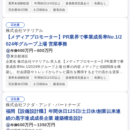
RイベントやCMのインフルエンサー・タレントキャスティング業務をお
業界未経験歓迎
年間休日120日以上
資格取得支援あり
転勤なし
任せいたします。 【詳細】■PRイベントやCMのタレント/インフルエンサ
完全週休2日制
土日祝休み
服装自由
ー/スポーツ選手や文化人等のキャスティング提案、出演交渉、事務所調
整、当日のアテンドの実施 ※PR効果（メディア露出やSNS上での拡散
性）視点のキャスティングを行います■SNSにおけるインフルエンサー施
正社員
策の提案と進行■案件進行に伴う企画書・資料作成【仕事の流れ 例】顧客
株式会社マテリアル
ヒアリング→事務所交渉→起用タレントの決定→進行管理→撮影及びイベ
【メディアプロモーター】PR業界で事業成長率No.1/2
ント当日のアテンド 募集職種 【PRイベント・CM/キャスティング】PR業
024年グループ上場 営業事務
界で事業成長率No.1/2024年グループ上場
400万円～600万円
年俸
東京都港区
企業名 株式会社マテリアル 求人名 【メディアプロモーター】PR業界で事
業成長率No.1/2024年グループ上場 仕事の内容 メディアと信頼関係を構
築し、社会課題やトレンドからテレビ露出を獲得するまでの流れを逆算し
て、企画立案力とメディアの知見を活かしてクライアントのブランド価値
業界未経験歓迎
年間休日120日以上
資格取得支援あり
転勤なし
の向上に貢献していただきます。 ・テレビ局へのプロモート業務、取材調
完全週休2日制
土日祝休み
服装自由
整業務 ・記者発表会やPRイベントでのメディア対応 ・テレビプロモート
戦略の立案 ・テレビPR案件の進行 ・案件進行に伴う企画書（プロモート
シート）作成 ・リサーチ、テレビのモニタリング 募集職種 【メディアプ
正社員
ロモーター】PR業界で事業成長率No.1/2024年グループ上場
株式会社フクダ・アンド・パートナーズ
福岡【設備設計職】年間休日125日/土日休/創業以来連
続の黒字達成成長企業 建築構造設計
600万円～1350万円
年俸