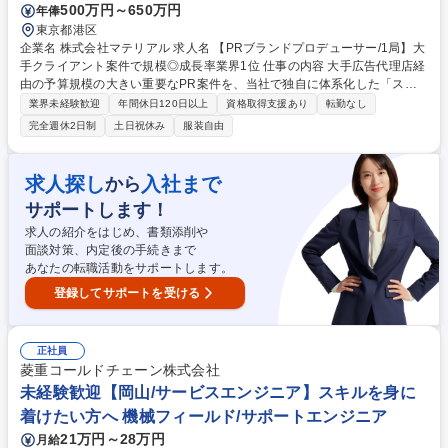
500万円～650万円
年俸
東京都港区
企業名 株式会社マテリアル 求人名 【PRブランドプロデューサー/1局】大
手クライアント案件で規模◎成長率業界1位 仕事の内容 大手広告代理店経
由の予算規模の大きい重要なPR案件を、当社で独自に体系化した「スト
ーリーテリング」発想を軸としたプロモーション設計とブランド戦略の提
業界未経験歓迎
年間休日120日以上
資格取得支援あり
転勤なし
案～実行までディレクションをメイン担当として担います ■代理店経由の
完全週休2日制
土日祝休み
服装自由
案件に対し、上流のPR戦略の企画・立案から実行までを一気通貫してデ
ィレクション■プレスリリースの作成、メディアへの情報発信、イベント
の企画・運営などを通じて顧客のブランド価値向上に貢献 ■案件は数か月
求人探し
入社まで
から
単位のプロジェクトが主で短い時間でさまざまな業界案件の経験が獲得可
サポートします！
能 ■入社後早期に案件のメイン担当など大きな裁量権をお渡し。同業の企
業様と比べPRパーソンとして早い成長が可能 募集職種 【PRブランドプ
求人の紹介をはじめ、書類添削や
ロデューサー/1局】大手クライアント案件で規模◎成長率業界1位
面談対策、内定後の手続きまで
あなたの転職活動をサポートします。
登録してサポートを受ける
正社員
菱重コールドチェーン株式会社
未経験歓迎【岡山/サービスエンジニア】スキルを身に
着けたい方へ 機械フィールド/サポートエンジニア
21万円～28万円
月給