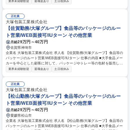
す。既存商品の生産計画に応じた受注～納品対応のほか、新商品やリニュ
業界未経験歓迎
退職金あり
土日祝休み
ーアルに向けた提案活動も行います。 ＜具体的には＞ ◎一人10～15社程
度の顧客を担当。定期的に訪問して商品ごとの生産計画を把握し、見積
り・受注から自社の製造部門への発注、納品管理まで一貫して行います。
正社員
既存取引先へのルートセールスが中心です。 ◎既存顧客の新しいアイテム
大塚包装工業株式会社
や新規取引先に対して、自社製品の機能・品質等を提案して自社製品の採
【佐賀勤務/大塚グループ】食品等のパッケージのルー
用を目指す企画提案営業も行います。 募集職種 【徳島勤務/大塚グルー
ト営業/WEB面接可/IUターン その他営業
プ】食品等のパッケージのルート営業/WEB面接可/IUターン
29万円～40万円
月給
佐賀県神埼市
企業名 大塚包装工業株式会社 求人名 【佐賀勤務/大塚グループ】食品等の
パッケージのルート営業/WEB面接可/IUターン 仕事の内容 ■大手食品メー
カーを中心とした顧客に対して、パッケージやトレー等の包材を販売しま
す。既存商品の生産計画に応じた受注～納品対応のほか、新商品やリニュ
業界未経験歓迎
退職金あり
土日祝休み
ーアルに向けた提案活動も行います。 ＜具体的には＞ ◎一人10～15社程
度の顧客を担当。定期的に訪問して商品ごとの生産計画を把握し、見積
り・受注から自社の製造部門への発注、納品管理まで一貫して行います。
正社員
既存取引先へのルートセールスが中心です。 ◎既存顧客の新しいアイテム
大塚包装工業株式会社
や新規取引先に対して、自社製品の機能・品質等を提案して自社製品の採
【松山勤務/大塚グループ】食品等のパッケージのルー
用を目指す企画提案営業も行います。 募集職種 【佐賀勤務/大塚グルー
ト営業/WEB面接可/IUターン その他営業
プ】食品等のパッケージのルート営業/WEB面接可/IUターン
29万円～40万円
月給
愛媛県松山市
企業名 大塚包装工業株式会社 求人名 【松山勤務/大塚グループ】食品等の
パッケージのルート営業/WEB面接可/IUターン 仕事の内容 ■大手食品メー