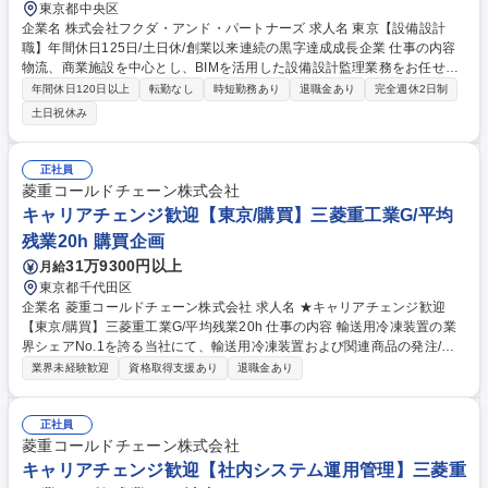
東京都中央区
企業名 株式会社フクダ・アンド・パートナーズ 求人名 東京【設備設計
職】年間休日125日/土日休/創業以来連続の黒字達成成長企業 仕事の内容
物流、商業施設を中心とし、BIMを活用した設備設計監理業務をお任せし
ます。 【具体的な業務内容】■プロジェクトマネジメント業務（施主代行
年間休日120日以上
転勤なし
時短勤務あり
退職金あり
完全週休2日制
として基本計画の立案・見積徴収～発注、技術管理、コスト・工程管理な
土日祝休み
ど）■既存建物状況調査、エンジニアリングレポート作成、デューデリジ
ェンスレポート作成■施工品質の評価、指導■設備関係全般の各種相談対応
募集職種 東京【設備設計職】年間休日125日/土日休/創業以来連続の黒字
正社員
達成成長企業
菱重コールドチェーン株式会社
キャリアチェンジ歓迎【東京/購買】三菱重工業G/平均
残業20h 購買企画
31万9300円以上
月給
東京都千代田区
企業名 菱重コールドチェーン株式会社 求人名 ★キャリアチェンジ歓迎
【東京/購買】三菱重工業G/平均残業20h 仕事の内容 輸送用冷凍装置の業
界シェアNo.1を誇る当社にて、輸送用冷凍装置および関連商品の発注/仕
入/出荷/在庫に関する管理をお任せします。育成前提の採用ですので、OJ
業界未経験歓迎
資格取得支援あり
退職金あり
Tにて発注業務から少しずつお任せする想定です。 【具体的には】■輸送
用冷凍装置/車載用発電機/その他商品の仕入れ(仕入れは親会社三菱重工サ
ーマルシステムズが8割)■日常的な発注業務や親会社/社内サービスセンタ
正社員
ーとのやりとりは他のメンバーが担当。本ポジションは日常の発注業務等
菱重コールドチェーン株式会社
メンバーサポート/営業ヒアリングを経た生産計画作成/メーカーへの生産
キャリアチェンジ歓迎【社内システム運用管理】三菱重
指示等を行います。■年2回、2月/9月に棚卸しがあり伊勢原/福岡/摂津/豊