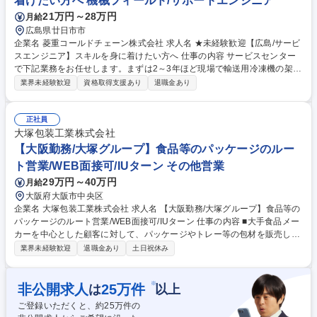
着けたい方へ 機械フィールド/サポートエンジニア
21万円～28万円
月給
広島県廿日市市
企業名 菱重コールドチェーン株式会社 求人名 ★未経験歓迎【広島/サービ
スエンジニア】スキルを身に着けたい方へ 仕事の内容 サービスセンター
で下記業務をお任せします。まずは2～3年ほど現場で輸送用冷凍機の架
装/修理/定期メンテナンス経験を積むため、工具を使った現場作業に携わ
業界未経験歓迎
資格取得支援あり
退職金あり
りながら技術・知識を習得します。 【具体的には】■製品:生鮮食料品等を
配達/輸送するトラックや鉄道用貨物コンテナに架装している三菱重工業G
の輸送用冷凍機(業界シェア30％)■現場作業:サービスセンター内で新車ト
正社員
ラックへの製品架装/入庫した顧客の製品修理/顧客先でのメンテナンス■内
大塚包装工業株式会社
勤:顧客より問い合わせのあった製品修理を差配し協力会社へ対応依頼/部
【大阪勤務/大塚グループ】食品等のパッケージのルー
品管理/発注等【入社後】当初は現場作業を学び、将来的に経験を活かし外
ト営業/WEB面接可/IUターン その他営業
勤:内勤=3:7のイメージです。 募集職種 ★未経験歓迎【広島/サービスエン
29万円～40万円
月給
ジニア】スキルを身に着けたい方へ
大阪府大阪市中央区
企業名 大塚包装工業株式会社 求人名 【大阪勤務/大塚グループ】食品等の
パッケージのルート営業/WEB面接可/IUターン 仕事の内容 ■大手食品メー
カーを中心とした顧客に対して、パッケージやトレー等の包材を販売しま
す。既存商品の生産計画に応じた受注～納品対応のほか、新商品やリニュ
業界未経験歓迎
退職金あり
土日祝休み
ーアルに向けた提案活動も行います。 ＜具体的には＞ ◎一人10～15社程
度の顧客を担当。定期的に訪問して商品ごとの生産計画を把握し、見積
り・受注から自社の製造部門への発注、納品管理まで一貫して行います。
※
非公開求人
25
万件
は
以上
既存取引先へのルートセールスが中心です。 ◎既存顧客の新しいアイテム
ご登録いただくと、約
25
万件の
や新規取引先に対して、自社製品の機能・品質等を提案して自社製品の採