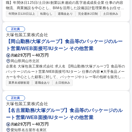
職】年間休日125日/土日休/創業以来連続の黒字達成成長企業 仕事の内容
物流、商業施設を中心とし、BIMを活用した設備設計監理業務をお任せし
ます 【具体的な業務内容】■プロジェクトマネジメント業務（施主代行と
年間休日120日以上
転勤なし
退職金あり
完全週休2日制
土日祝休み
して基本計画の立案・見積徴収～発注、技術管理、コスト・工程管理な
ど）■既存建物状況調査、エンジニアリングレポート作成、デューデリジ
ェンスレポート作成■施工品質の評価、指導■設備関係全般の各種相談対応
正社員
■サスティナビリティ導入効果検証（LCC）、第三者認証取得申請 募集職
大塚包装工業株式会社
種 仙台【設備設計職】年間休日125日/土日休/創業以来連続の黒字達成成
【岡山勤務/大塚グループ】食品等のパッケージのルー
長企業
ト営業/WEB面接可/IUターン その他営業
29万円～40万円
月給
岡山県岡山市北区
企業名 大塚包装工業株式会社 求人名 【岡山勤務/大塚グループ】食品等の
パッケージのルート営業/WEB面接可/IUターン 仕事の内容 ■大手食品メー
カーを中心とした顧客に対して、パッケージやトレー等の包材を販売しま
す。既存商品の生産計画に応じた受注～納品対応のほか、新商品やリニュ
業界未経験歓迎
退職金あり
土日祝休み
ーアルに向けた提案活動も行います。 ＜具体的には＞ ◎一人10～15社程
度の顧客を担当。定期的に訪問して商品ごとの生産計画を把握し、見積
り・受注から自社の製造部門への発注、納品管理まで一貫して行います。
正社員
既存取引先へのルートセールスが中心です。 ◎既存顧客の新しいアイテム
大塚包装工業株式会社
や新規取引先に対して、自社製品の機能・品質等を提案して自社製品の採
【名古屋勤務/大塚グループ】食品等のパッケージのル
用を目指す企画提案営業も行います。 募集職種 【岡山勤務/大塚グルー
ート営業/WEB面接/IUターン その他営業
プ】食品等のパッケージのルート営業/WEB面接可/IUターン
29万円～40万円
月給
愛知県名古屋市名東区