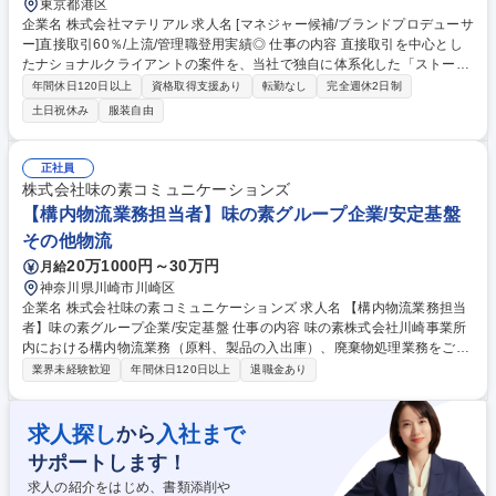
東京都港区
企業名 株式会社マテリアル 求人名 [マネジャー候補/ブランドプロデューサ
ー]直接取引60％/上流/管理職登用実績◎ 仕事の内容 直接取引を中心とし
たナショナルクライアントの案件を、当社で独自に体系化した「ストーリ
ーテリング」発想術を用いながら、プロモーション設計とブランド戦略の
年間休日120日以上
資格取得支援あり
転勤なし
完全週休2日制
提案/実行まで担います。 ■ナショナルクライアントの重要なPR案件を主
土日祝休み
服装自由
に担当 ■上流の戦略の企画・立案から、実行までをディレクション ■担当
する案件は数か月単位のプロジェクトで多岐に渡り、 短い時間でさまざま
な業界案件の経験が獲得可能 ■顧客開拓・折衝からPRプランニング、進行
正社員
ディレクション、予算管理 までのプロジェクトに関わる進捗管理とメンバ
株式会社味の素コミュニケーションズ
ーのフォロー・育成 募集職種 [マネジャー候補/ブランドプロデューサー]直
【構内物流業務担当者】味の素グループ企業/安定基盤
接取引60％/上流/管理職登用実績◎
その他物流
20万1000円～30万円
月給
神奈川県川崎市川崎区
企業名 株式会社味の素コミュニケーションズ 求人名 【構内物流業務担当
者】味の素グループ企業/安定基盤 仕事の内容 味の素株式会社川崎事業所
内における構内物流業務（原料、製品の入出庫）、廃棄物処理業務をご担
当いただきます。 変更範囲:当社の定める業務全般 募集職種 【構内物流業
業界未経験歓迎
年間休日120日以上
退職金あり
務担当者】味の素グループ企業/安定基盤
求人探し
入社まで
から
サポートします！
求人の紹介をはじめ、書類添削や