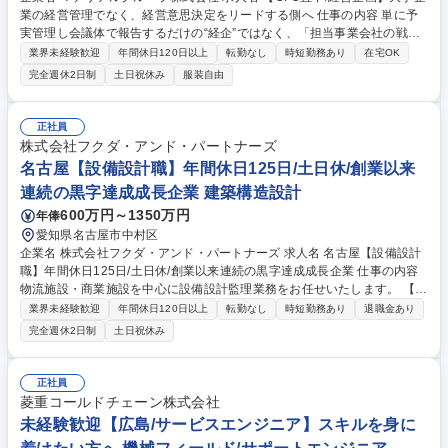
業の経営管理でなく、経営意思決定をリードする側へ 仕事の内容 単に予
実管理し会議体で報告するだけの“経企”ではなく、「担当事業会社の戦略
立案・実行支援」で上流の意思決定をリードする側を担います。「M&A」
業界未経験歓迎
年間休日120日以上
転勤なし
時短勤務あり
在宅OK
「全社プロジェクト推進」の経験も積むことが可能です。 ●1人1～2社の
完全週休2日制
土日祝休み
服装自由
事業会社を担当。予実の管理を起点にしながら、経営陣と一体となって事
業をマネジメント/事業戦略の立案・実行支援。 ●経営課題の分析と具体策
の実行●中長期計画、予算策定と予実管理 ●成長領域での新規事業起案
正社員
や、M&A（6期で9件の実績あり）の実施。 ソーシング→デューデリ→ク
株式会社フクダ・アンド・パートナーズ
ロージング→PMIまで一気通貫で担当。 ●全社横断のプロジェクトオーナ
名古屋【設備設計職】年間休日125日/土日休/創業以来
ー/PMO。自ら立ち上げも可能。 募集職種 【CFO直下/経営企画】大手企
連続の黒字達成成長企業 建築構造設計
業の経営管理でなく、経営意思決定をリードする側へ
600万円～1350万円
年俸
愛知県名古屋市中村区
企業名 株式会社フクダ・アンド・パートナーズ 求人名 名古屋【設備設計
職】年間休日125日/土日休/創業以来連続の黒字達成成長企業 仕事の内容
物流施設・商業施設を中心に設備設計監理業務をお任せいたします。 【具
体的な業務内容】■プロジェクトマネジメント業務（施主代行として基本
業界未経験歓迎
年間休日120日以上
転勤なし
時短勤務あり
退職金あり
計画の立案・見積徴収～発注、技術管理、コスト・工程管理など）■既存
完全週休2日制
土日祝休み
建物状況調査、エンジニアリングレポート作成、デューデリジェンスレポ
ート作成■施工品質の評価、指導■設備関係全般の各種相談対応 募集職種
名古屋【設備設計職】年間休日125日/土日休/創業以来連続の黒字達成成長
正社員
企業
菱重コールドチェーン株式会社
未経験歓迎【広島/サービスエンジニア】スキルを身に