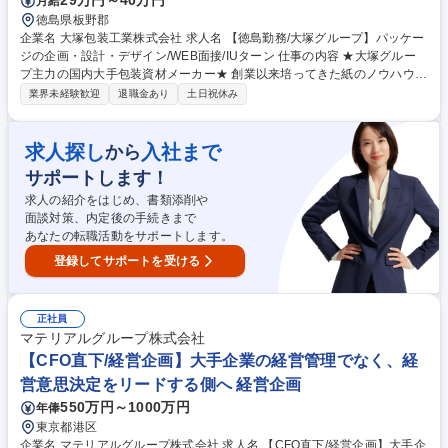
29万円～40万円
月給
徳島県板野郡
企業名 大塚包装工業株式会社 求人名 【徳島勤務/大塚グループ】パッケー
ジの企画・設計・デザイン/WEB面接/IUターン 仕事の内容 ★大塚グルー
プ主力の国内大手包装資材メーカー★ 創業以来培ってきた紙のノウハウを
活かして、これまでにない付加価値の高い「新しい価値を生み出す紙パッ
業界未経験歓迎
退職金あり
土日祝休み
ケージ」の企画・設計・開発業務です。 ■提案・ヒアリング ■仕様の選
定・設計 ■試作と評価 ≪具体的に≫単に箱を設計するだけでなく、クライ
アントのもとへ足を運び、直接ニーズをヒアリングするところからスター
求人探し
入社まで
から
ト。プレゼンにも同行するため、「自分のアイデアがどう伝わるか」を肌
サポートします！
で感じられる環境！デザインや形はもちろん、材質や印刷、加工方法まで
をトータルに組み合わせて、商品の魅力を最も引き立てるベストなパッケ
求人の紹介をはじめ、書類添削や
ージをカタチにしていきます。 募集職種 【徳島勤務/大塚グループ】パッ
面談対策、内定後の手続きまで
ケージの企画・設計・デザイン/WEB面接/IUターン
あなたの転職活動をサポートします。
登録してサポートを受ける
正社員
マテリアルグループ株式会社
【CFO直下/経営企画】大手企業の経営管理でなく、経
営意思決定をリードする側へ 経営企画
550万円～1000万円
年俸
東京都港区
企業名 マテリアルグループ株式会社 求人名 【CFO直下/経営企画】大手企