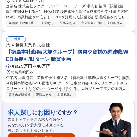
福岡県福岡市中央区
企業名 株式会社フクダ・アンド・パートナーズ 求人名 福岡【設備設計
職】年間休日125日/土日休/創業以来連続の黒字達成成長企業 仕事の内容
物流、商業施設を中心とし、BIMを活用した設備設計監理業務をお任せし
ます 【具体的な業務内容】■プロジェクトマネジメント業務（施主代行と
年間休日120日以上
転勤なし
退職金あり
完全週休2日制
土日祝休み
して基本計画の立案・見積徴収～発注、技術管理、コスト・工程管理な
ど）■既存建物状況調査、エンジニアリングレポート作成、デューデリジ
ェンスレポート作成■施工品質の評価、指導■設備関係全般の各種相談対応
正社員
募集職種 福岡【設備設計職】年間休日125日/土日休/創業以来連続の黒字
大塚包装工業株式会社
達成成長企業
【徳島本社勤務/大塚グループ】購買や資材の調達職/W
EB面接可/IUターン 購買企画
29万円～40万円
月給
徳島県鳴門市
企業名 大塚包装工業株式会社 求人名 【徳島本社勤務/大塚グループ】購買
や資材の調達職/WEB面接可/IUターン 仕事の内容 ★ポカリスエットやカ
ロリーメイトなどのパッケージを手掛ける、大塚グループ主力の国内大手
包装資材メーカー★ 大塚グループでの購買や資材の調達を担当いただきま
業界未経験歓迎
退職金あり
土日祝休み
す。 ＜具体的には＞ ■包装資材全般（樹脂や紙など）の発注や管理業務 ■
プラスチックトレイの原料や印刷紙器のサプライヤー選定 ■価格交渉、納
期の管理 ■安定調達とコスト削減の両軸で担当いただきます！ 募集職種
求人探し
お困り
に
ですか？
【徳島本社勤務/大塚グループ】購買や資材の調達職/WEB面接可/IUターン
業界トップクラスの求人件数から
あなたの力を最大限に発揮できる
求人探しをお手伝いします。