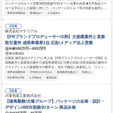
パッケージのルート営業/WEB面接可/IUターン 仕事の内容 ■大手食品メー
カーを中心とした顧客に対して、パッケージやトレー等の包材を販売しま
す。既存商品の生産計画に応じた受注～納品対応のほか、新商品やリニュ
業界未経験歓迎
退職金あり
土日祝休み
ーアルに向けた提案活動も行います。 ＜具体的には＞ ◎一人10～15社程
度の顧客を担当。定期的に訪問して商品ごとの生産計画を把握し、見積
り・受注から自社の製造部門への発注、納品管理まで一貫して行います。
正社員
既存取引先へのルートセールスが中心です。 ◎既存顧客の新しいアイテム
株式会社マテリアル
や新規取引先に対して、自社製品の機能・品質等を提案して自社製品の採
【PRブランドプロデューサー/2局】大規模案件と直接
用を目指す企画提案営業も行います。 募集職種 【熊本勤務/大塚グルー
取引案件 成長率業界1位 広告/メディア法人営業
プ】食品等のパッケージのルート営業/WEB面接可/IUターン
500万円～650万円
年俸
東京都港区
企業名 株式会社マテリアル 求人名 【PRブランドプロデューサー/2局】大
規模案件と直接取引案件◎成長率業界1位 仕事の内容 代理店経由の案件や
クライアントとの直接取引の案件を、当社で独自に体系化した「ストーリ
ーテリング」発想を軸としたプロモーション設計とブランド戦略の提案～
業界未経験歓迎
年間休日120日以上
資格取得支援あり
転勤なし
実行までディレクションをメイン担当として担います ■代理店経由の規模
完全週休2日制
土日祝休み
服装自由
の大きな案件に加え、クライアント直接商流の案件を上流のPR戦略の企
画・立案から実行までを一気通貫してディレクション■プレスリリース作
成、メディアへ情報発信、イベント企画・運営などを通じて顧客のブラン
正社員
ド価値向上に貢献■案件は数か月単位のプロジェクトが主で短い時間で
大塚包装工業株式会社
様々な業界案件を経験可能■入社後早期に案件メイン担当など大きな裁量
【徳島勤務/大塚グループ】パッケージの企画・設計・
権をお渡し。同業の企業様と比べ早い成長が可能 募集職種 【PRブランド
デザイン/WEB面接/IUターン 商品企画
プロデューサー/2局】大規模案件と直接取引案件◎成長率業界1位