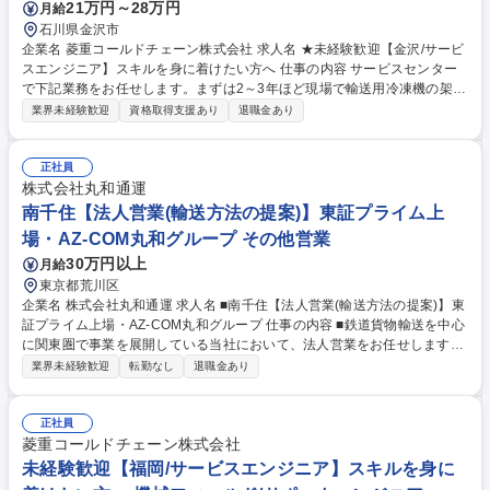
21万円～28万円
月給
石川県金沢市
企業名 菱重コールドチェーン株式会社 求人名 ★未経験歓迎【金沢/サービ
スエンジニア】スキルを身に着けたい方へ 仕事の内容 サービスセンター
で下記業務をお任せします。まずは2～3年ほど現場で輸送用冷凍機の架
装/修理/定期メンテナンス経験を積むため、工具を使った現場作業に携わ
業界未経験歓迎
資格取得支援あり
退職金あり
りながら技術・知識を習得します。 【具体的には】■製品:生鮮食料品等を
配達/輸送するトラックや鉄道用貨物コンテナに架装している三菱重工業G
の輸送用冷凍機(業界シェア30％)■現場作業:サービスセンター内で新車ト
正社員
ラックへの製品架装/入庫した顧客の製品修理/顧客先でのメンテナンス■内
株式会社丸和通運
勤:顧客より問い合わせのあった製品修理を差配し協力会社へ対応依頼/部
南千住【法人営業(輸送方法の提案)】東証プライム上
品管理/発注等【入社後】当初は現場作業を学び、将来的に経験を活かし外
場・AZ-COM丸和グループ その他営業
勤:内勤=3:7のイメージです。 募集職種 ★未経験歓迎【金沢/サービスエン
30万円以上
月給
ジニア】スキルを身に着けたい方へ
東京都荒川区
企業名 株式会社丸和通運 求人名 ■南千住【法人営業(輸送方法の提案)】東
証プライム上場・AZ-COM丸和グループ 仕事の内容 ■鉄道貨物輸送を中心
に関東圏で事業を展開している当社において、法人営業をお任せします。
大手小売、食品・飲料メーカーの企業へ、食品を中心に日用品、家電・工
業界未経験歓迎
転勤なし
退職金あり
業薬品の輸送方法を、鉄道輸送に切り替えるご提案を行っていただきま
す。主に、既存取引先への定期訪問や、既存先の紹介企業との商談をいた
だき、クライアントの抱えるニーズに合わせた配送方法の提案がメインと
正社員
なります。(例)トラックで配送していたものを鉄道輸送に切り替えたい、
菱重コールドチェーン株式会社
冷蔵・冷凍輸送を行いたい等 募集職種 ■南千住【法人営業(輸送方法の提
未経験歓迎【福岡/サービスエンジニア】スキルを身に
案)】東証プライム上場・AZ-COM丸和グループ