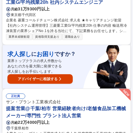
工業G/平均残業20h 社内システムエンジニア
橋などへの出張あり(日帰り～長くて2泊3日)。 募集職種 ★キャリアチェ
31万9300円以上
月給
ンジ歓迎【東京/購買】三菱重工業G/平均残業20h
東京都千代田区
企業名 菱重コールドチェーン株式会社 求人名 ★キャリアチェンジ歓迎
【社内システム運用管理】三菱重工業G/平均残業20h 仕事の内容 輸送用冷
凍装置の業界シェアNo.1を誇る当社にて、下記業務をお任せします。シス
テムの開発・導入は協力会社に依頼しているため、社内対応やベンダーコ
業界未経験歓迎
資格取得支援あり
退職金あり
ントロールが主となります。 【具体的には】■社内システムの開発支援/運
用管理 ■通信ネットワーク構築/運用管理 ■ハードウェア(各サーバーや個人
PC/iPhone/iPad)の導入/運用管理 ■ソフトウェア管理 ■社内からの各種問
求人探し
お困り
に
ですか？
い合わせ対応【使用システム】■パッケージ製品:勤怠管理/Alive/文書管理/
業界トップクラスの求人件数から
ガルーン、オーダーメイド:社内基幹システム ※その他は面接ご案内時に
あなたの力を最大限に発揮できる
お伝えいたします。【入社後】2～3年をかけてOJTにて知識をつけていた
求人探しをお手伝いします。
だく想定です。 募集職種 ★キャリアチェンジ歓迎【社内システム運用管
理】三菱重工業G/平均残業20h
アドバイザーに相談する
正社員
サン・プラント工業株式会社
提案営業@千葉/柏市 営業経験者向け/老舗食品加工機械
メーカー/専門性 プラント法人営業
22万4000円以上
月給
千葉県柏市