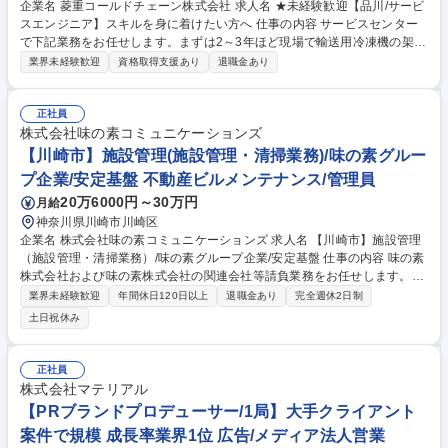
企業名 菱重コールドチェーン株式会社 求人名 ★未経験歓迎【品川/サービ
スエンジニア】スキルを身に着けたい方へ 仕事の内容 サービスセンター
で下記業務をお任せします。まずは2～3年ほど現場で輸送用冷凍機の架
装/修理/定期メンテナンス経験を積むため、工具を使った現場作業に携わ
業界未経験歓迎
資格取得支援あり
退職金あり
りながら技術・知識を習得します。 【具体的には】■製品:生鮮食料品等を
配達/輸送するトラックや鉄道用貨物コンテナに架装している三菱重工業G
の輸送用冷凍機(業界シェア30％)■現場作業:サービスセンター内で新車ト
正社員
ラックへの製品架装/入庫した顧客の製品修理/顧客先でのメンテナンス■内
株式会社味の素コミュニケーションズ
勤:顧客より問い合わせのあった製品修理を差配し協力会社へ対応依頼/部
【川崎市】施設管理(施設管理・清掃業務)/味の素グルー
品管理/発注等【入社後】当初は現場作業を学び、将来的に経験を活かし外
プ企業/安定基盤 不動産ビルメンテナンス/管理員
勤:内勤=3:7のイメージです。 募集職種 ★未経験歓迎【品川/サービスエン
20万6000円～30万円
月給
ジニア】スキルを身に着けたい方へ
神奈川県川崎市川崎区
企業名 株式会社味の素コミュニケーションズ 求人名 【川崎市】施設管理
（施設管理・清掃業務）/味の素グループ企業/安定基盤 仕事の内容 味の素
株式会社および味の素株式会社の関連会社等請負業務をお任せします。清
掃等のサービス業務に関連した請負業務および業務管理手続きがメイン業
業界未経験歓迎
年間休日120日以上
退職金あり
完全週休2日制
務となります。 変更範囲:当社の定める業務全般 募集職種 【川崎市】施設
土日祝休み
管理（施設管理・清掃業務）/味の素グループ企業/安定基盤
正社員
株式会社マテリアル
【PRブランドプロデューサー/1局】大手クライアント
案件で規模 成長率業界1位 広告/メディア法人営業