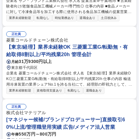
企業名 サン・プラント工業株式会社 求人名 提案営業＠千葉/柏市★営業経
験者向け/老舗食品加工機械メーカー/専門性◎ 仕事の内容 ■食品メーカー
に対して冷凍食品等を加工する際に使用される食品加工機械の提案営業を
お任せします。冷凍食品や、総菜、お弁当のお惣菜、総菜パン、外食産業
業界未経験歓迎
転勤なし
時短勤務あり
退職金あり
土日祝休み
などのメーカーを対象に、入替、新規導入の提案、納品・ 試運転の立ち会
いのほか、導入後のアフターフォローや現地でのメンテナンスを行います
【製品】冷凍食品や総菜食品を加工する際に使用される機械です。全て一
正社員
品一様で、企画からメンテナンスまで一貫して提供。品質、コスト、環境
菱重コールドチェーン株式会社
対策等、顧客の様々な要望に応える為に、独自のノウハウで解決していま
【東京/経理】業界未経験OK 三菱重工業G/転勤無・有
す。オーダーメイド製品の為、製品ごとに異なる設計で製品力とサービス
給取得8割以上/平均残業20h 管理会計
内容から顧客信頼を獲得しています◎ 募集職種 提案営業＠千葉/柏市★営
31万9300円以上
月給
業経験者向け/老舗食品加工機械メーカー/専門性◎
東京都千代田区
企業名 菱重コールドチェーン株式会社 求人名 【東京/経理】業界未経験O
K◎三菱重工業G/転勤無・有給取得8割以上/平均残業20h 仕事の内容 輸送
用冷凍装置の業界シェアNo.1を誇る当社にて、経理部の即戦力として、幅
広い実務をご担当いただきます。 【具体的には】 (1)決算業務（月次、四
業界未経験歓迎
資格取得支援あり
転勤なし
退職金あり
半期、年度末） (2)債権・債務管理・現預金管理 (3)監査対応（監査法人/
監査役監査） 【キャリアパス】将来的に部門の管理職としてご活躍いただ
くことを期待しています。 募集職種 【東京/経理】業界未経験OK◎三菱重
正社員
工業G/転勤無・有給取得8割以上/平均残業20h
株式会社マテリアル
[マネジャー候補/ブランドプロデューサー]直接取引6
0%/上流/管理職登用実績 広告/メディア法人営業
550万円～800万円
年俸