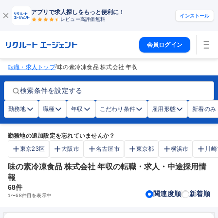
アプリで求人探しをもっと便利に！
インストール
レビュー高評価
無料
会員ログイン
/
転職・求人トップ
味の素冷凍食品 株式会社 年収
検索条件を設定する
勤務地
職種
年収
こだわり条件
雇用形態
新着のみ
勤務地の追加設定を忘れていませんか？
東京23区
大阪市
名古屋市
東京都
横浜市
川崎
味の素冷凍食品 株式会社 年収の転職・求人・中途採用情
報
68
件
関連度順
新着順
1
〜
68
件目を表示中