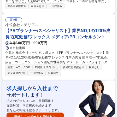
カーを中心とした顧客に対して、パッケージやトレー等の包材を販売しま
す。既存商品の生産計画に応じた受注～納品対応のほか、新商品やリニュ
業界未経験歓迎
退職金あり
土日祝休み
ーアルに向けた提案活動も行います。 ＜具体的には＞ ◎一人10～15社程
度の顧客を担当。定期的に訪問して商品ごとの生産計画を把握し、見積
り・受注から自社の製造部門への発注、納品管理まで一貫して行います。
正社員
既存取引先へのルートセールスが中心です。 ◎既存顧客の新しいアイテム
株式会社マテリアル
や新規取引先に対して、自社製品の機能・品質等を提案して自社製品の採
【PRプランナー/スペシャリスト】業界NO,1の120%成
用を目指す企画提案営業も行います。 募集職種 【松山勤務/大塚グルー
長/在宅勤務/フレックス メディア/PRコンサルタント
プ】食品等のパッケージのルート営業/WEB面接可/IUターン
600万円～900万円
年俸
東京都港区
企業名 株式会社マテリアル 求人名 【PRプランナー/スペシャリスト】業
界NO,1の120%成長/在宅勤務/フレックス 仕事の内容 国内唯一7年連続、
広告・コミュニケーション領域の世界的なアワード『カンヌライオンズ』
において受賞している当社にて、PRストーリーを設計して統合的なマー
副業・WワークOK
年間休日120日以上
資格取得支援あり
転勤なし
ケティングプランの企画立案をお任せします。【詳細】 ■顧客のPRやブラ
完全週休2日制
土日祝休み
服装自由
ンドビルディングのストーリー設計からクリエイティブ・コンテンツ開発
まで一貫して実施■情報流通に対する深い理解を基に顧客や生活者、地域
社会など全てのステークホルダーの心理や情報を論理的に紐解き、妥当協
求人探し
入社まで
から
せずに企画を練り上げることがミッション■大手広告代理店、各業界大手
サポートします！
企業との取引が中心（直案件は約30%）で、注目度の高い商品・サービス
のブランド戦略や新商品開発に関わる企画提案も可能 募集職種 【PRプラ
求人の紹介をはじめ、書類添削や
ンナー/スペシャリスト】業界NO,1の120%成長/在宅勤務/フレックス
面談対策、内定後の手続きまで
あなたの転職活動をサポートします。
登録してサポートを受ける