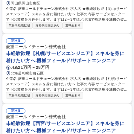
岡山県岡山市東区
企業名 菱重コールドチェーン株式会社 求人名 ★未経験歓迎【岡山/サービ
スエンジニア】スキルを身に着けたい方へ 仕事の内容 サービスセンター
で下記業務をお任せします。まずは2～3年ほど現場で輸送用冷凍機の架
装/修理/定期メンテナンス経験を積むため、工具を使った現場作業に携わ
業界未経験歓迎
資格取得支援あり
退職金あり
りながら技術・知識を習得します。 【具体的には】■製品:生鮮食料品等を
配達/輸送するトラックや鉄道用貨物コンテナに架装している三菱重工業G
の輸送用冷凍機(業界シェア30％)■現場作業:サービスセンター内で新車ト
正社員
ラックへの製品架装/入庫した顧客の製品修理/顧客先でのメンテナンス■内
菱重コールドチェーン株式会社
勤:顧客より問い合わせのあった製品修理を差配し協力会社へ対応依頼/部
未経験歓迎【札幌/サービスエンジニア】スキルを身に
品管理/発注等【入社後】当初は現場作業を学び、将来的に経験を活かし外
着けたい方へ 機械フィールド/サポートエンジニア
勤:内勤=3:7のイメージです。 募集職種 ★未経験歓迎【岡山/サービスエン
21万円～28万円
月給
ジニア】スキルを身に着けたい方へ
北海道札幌市白石区
企業名 菱重コールドチェーン株式会社 求人名 ★未経験歓迎【札幌/サービ
スエンジニア】スキルを身に着けたい方へ 仕事の内容 サービスセンター
で下記業務をお任せします。まずは2～3年ほど現場で輸送用冷凍機の架
装/修理/定期メンテナンス経験を積むため、工具を使った現場作業に携わ
業界未経験歓迎
資格取得支援あり
退職金あり
りながら技術・知識を習得します。 【具体的には】■製品:生鮮食料品等を
配達/輸送するトラックや鉄道用貨物コンテナに架装している三菱重工業G
の輸送用冷凍機(業界シェア30％)■現場作業:サービスセンター内で新車ト
正社員
ラックへの製品架装/入庫した顧客の製品修理/顧客先でのメンテナンス■内
菱重コールドチェーン株式会社
勤:顧客より問い合わせのあった製品修理を差配し協力会社へ対応依頼/部
未経験歓迎【西宮/サービスエンジニア】スキルを身に
品管理/発注等【入社後】当初は現場作業を学び、将来的に経験を活かし外
着けたい方へ 機械フィールド/サポートエンジニア
勤:内勤=3:7のイメージです。 募集職種 ★未経験歓迎【札幌/サービスエン