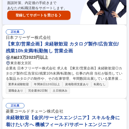
面談対策、内定後の手続きまで
あなたの転職活動をサポートします。
登録してサポートを受ける
正社員
日本フリーザー株式会社
【東京/営業企画】未経験歓迎 カタログ製作/広告宣伝/
残業10h未満/転勤無し 営業企画
23万2023円以上
月給
東京都文京区
企業名 日本フリーザー株式会社 求人名 【東京/営業企画】未経験歓迎◎カ
タログ製作/広告宣伝/残業10h未満/転勤無し 仕事の内容 当社が販売してい
る製品カタログの制作や、その在庫管理、年間数回出展している業界展示
会の準備と運営、その他広告宣伝に関わる業務をお任せします。 【高まる
業界未経験歓迎
年間休日120日以上
資格取得支援あり
転勤なし
ニーズ】世界中で猛威を振るう新型コロナウイルス（COVID-19）の感染
退職金あり
完全週休2日制
土日祝休み
拡大に伴い、試薬、病原体検査用検体、治療薬、ワクチンなどの保管に弊
社の冷凍・冷蔵機器はますます必要とされております。 募集職種 【東京/
営業企画】未経験歓迎◎カタログ製作/広告宣伝/残業10h未満/転勤無し
正社員
菱重コールドチェーン株式会社
未経験歓迎【金沢/サービスエンジニア】スキルを身に
着けたい方へ 機械フィールド/サポートエンジニア