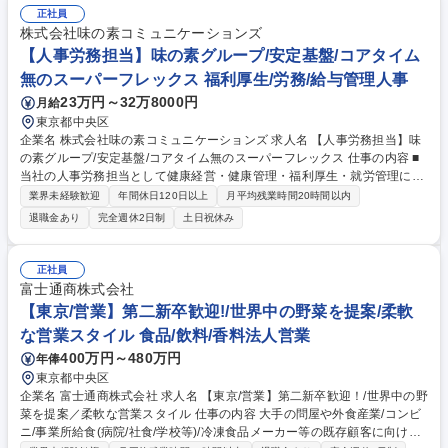
正社員
株式会社味の素コミュニケーションズ
【人事労務担当】味の素グループ/安定基盤/コアタイム
無のスーパーフレックス 福利厚生/労務/給与管理人事
23万円～32万8000円
月給
東京都中央区
企業名 株式会社味の素コミュニケーションズ 求人名 【人事労務担当】味
の素グループ/安定基盤/コアタイム無のスーパーフレックス 仕事の内容 ■
当社の人事労務担当として健康経営・健康管理・福利厚生・就労管理にお
ける業務全般をお任せいたします。上記業務を通じて企業の法令順守、従
業界未経験歓迎
年間休日120日以上
月平均残業時間20時間以内
業員への対応を行い、社員が働きやすい環境を整えていきます。 【具体的
退職金あり
完全週休2日制
土日祝休み
業務内容】 ■健康管理・両立支援・福利厚生ほか、労働環境の整備・規程
の管理 ■勤怠データのチェック、残業時間の確認、有給休暇の取得状況の
確認 ■定期健康診断の手配、ストレスチェックの実施、産業医との面談調
正社員
整など、会社側の窓口としての業務 等 上記のような就労管理と健康管理
富士通商株式会社
双方の担当として従事いただきます 募集職種 【人事労務担当】味の素グ
【東京/営業】第二新卒歓迎!/世界中の野菜を提案/柔軟
ループ/安定基盤/コアタイム無のスーパーフレックス
な営業スタイル 食品/飲料/香料法人営業
400万円～480万円
年俸
東京都中央区
企業名 富士通商株式会社 求人名 【東京/営業】第二新卒歓迎！/世界中の野
菜を提案／柔軟な営業スタイル 仕事の内容 大手の問屋や外食産業/コンビ
ニ/事業所給食(病院/社食/学校等)/冷凍食品メーカー等の既存顧客に向け