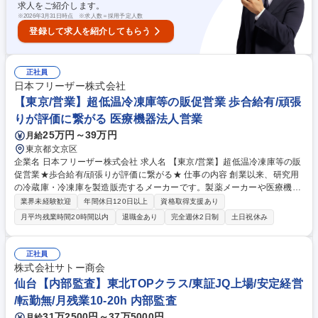
求人をご紹介します。
勤:内勤=3:7のイメージです。 募集職種 ★未経験歓迎【摂津/サービスエン
※
2026年3月31日時点 ※求人数＝採用予定人数
ジニア】スキルを身に着けたい方へ
登録して求人を紹介してもらう
正社員
日本フリーザー株式会社
【東京/営業】超低温冷凍庫等の販促営業 歩合給有/頑張
りが評価に繋がる 医療機器法人営業
25万円～39万円
月給
東京都文京区
企業名 日本フリーザー株式会社 求人名 【東京/営業】超低温冷凍庫等の販
促営業★歩合給有/頑張りが評価に繋がる★ 仕事の内容 創業以来、研究用
の冷蔵庫・冷凍庫を製造販売するメーカーです。製薬メーカーや医療機
関、研究機関等に販売いたします。そんな当社にて販売代理店向けの営業
業界未経験歓迎
年間休日120日以上
資格取得支援あり
をお任せします。 《詳細》■販売代理店向けに販促活動の実行■代理店の
月平均残業時間20時間以内
退職金あり
完全週休2日制
土日祝休み
営業同行を行い、エンドユーザー（医療・製薬・研究機関等）へのPR活
動 配属エリア毎に一人当たり約30社ほど担当顧客を持っていただきま
す。製品単価は15万～350万ほどで顧客ニーズに合わせて提案を行ってい
正社員
ただきます。ニッチな業界で競合が少なく、直行直帰可能で残業時間は平
株式会社サトー商会
均10時間ほどです。長期で働くことが可能な環境です。 募集職種 【東京/
仙台【内部監査】東北TOPクラス/東証JQ上場/安定経営
営業】超低温冷凍庫等の販促営業★歩合給有/頑張りが評価に繋がる★
/転勤無/月残業10-20h 内部監査
31万2500円～37万5000円
月給