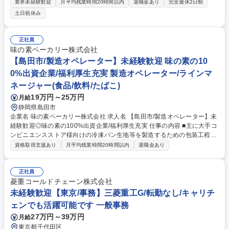
た、冷凍野菜(輸入品)等の営業活動を担当。柔軟な営業スタイルも魅力の
業界未経験歓迎
月平均残業時間20時間以内
退職金あり
完全週休2日制
一つ◎大手企業との取引実績多数有！ 【営業スタイル】メインは既存顧客
土日祝休み
への法人営業です。旬な野菜の提案や新商品の案内、当社への切り替え
等、様々なスタイルで営業活動を実施。カタログ掲載商品を提供するだけ
でなくお客様が求める商品を全世界の様々な協力工場へ生産を依頼し販売
正社員
が可能。必要に応じて海外での商談や工場視察等も行います。お客様と海
味の素ベーカリー株式会社
外協力工場の懸け橋となり冷凍野菜という商品を通じて野菜栽培⇒製造加
【島田市/製造オペレーター】未経験歓迎 味の素の10
工⇒販売まで様々な仕事に触れます。 募集職種 【東京/営業】第二新卒歓
0%出資企業/福利厚生充実 製造オペレーター/ラインマ
迎！/世界中の野菜を提案／柔軟な営業スタイル
ネージャー(食品/飲料/たばこ)
19万円～25万円
月給
静岡県島田市
企業名 味の素ベーカリー株式会社 求人名 【島田市/製造オペレーター】未
経験歓迎◎味の素の100%出資企業/福利厚生充実 仕事の内容 ■主に大手コ
ンビニエンスストア様向けの冷凍パン生地等を製造するための包装工程の
ラインオペレーターをお任せします■生産ラインの機械操作や設定■ライン
資格取得支援あり
月平均残業時間20時間以内
退職金あり
の不具合報告/改善■作業者の方々への指示/マネジメント ◎簡単な資料作
成など ■工場が安全に正しく動くようにラインの管理をお任せします。◎
入社後は、約1～2ヶ月先輩社員がついて業務を教えますので、安心して仕
正社員
事を覚えていただけます。最初は1ラインの実習から始め、後々複数のラ
菱重コールドチェーン株式会社
インを管理出来るようになっていただく予定です。 ◎生産ライン全体をサ
未経験歓迎【東京/事務】三菱重工G/転勤なし/キャリチ
ポートする役割のため、生産ラインで働く方からも頼られる存在であり、
ェンでも活躍可能です 一般事務
やりがいのある仕事です。 募集職種 【島田市/製造オペレーター】未経験
27万円～39万円
月給
歓迎◎味の素の100%出資企業/福利厚生充実
東京都千代田区