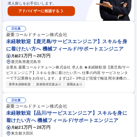
ため人とのコミュニケーションが得意な方に活躍いただけるポジションで
求人探しをお手伝いします。
す。※建物への改変を加える業務なし 募集職種 【東京/サービス職】建
設・土木業界のご経験をお持ちの方へ◎
アドバイザーに相談する
正社員
菱重コールドチェーン株式会社
未経験歓迎【鹿児島/サービスエンジニア】スキルを身
に着けたい方へ 機械フィールド/サポートエンジニア
21万円～28万円
月給
鹿児島県鹿児島市
企業名 菱重コールドチェーン株式会社 求人名 ★未経験歓迎【鹿児島/サー
ビスエンジニア】スキルを身に着けたい方へ 仕事の内容 サービスセンタ
ーで下記業務をお任せします。まずは2～3年ほど現場で輸送用冷凍機の架
装/修理/定期メンテナンス経験を積むため、工具を使った現場作業に携わ
業界未経験歓迎
資格取得支援あり
退職金あり
りながら技術・知識を習得します。 【具体的には】■製品:生鮮食料品等を
配達/輸送するトラックや鉄道用貨物コンテナに架装している三菱重工業G
の輸送用冷凍機(業界シェア30％)■現場作業:サービスセンター内で新車ト
正社員
ラックへの製品架装/入庫した顧客の製品修理/顧客先でのメンテナンス■内
菱重コールドチェーン株式会社
勤:顧客より問い合わせのあった製品修理を差配し協力会社へ対応依頼/部
未経験歓迎【品川/サービスエンジニア】スキルを身に
品管理/発注等【入社後】当初は現場作業を学び、将来的に経験を活かし外
着けたい方へ 機械フィールド/サポートエンジニア
勤:内勤=3:7のイメージです。 募集職種 ★未経験歓迎【鹿児島/サービスエ
21万円～28万円
月給
ンジニア】スキルを身に着けたい方へ
東京都大田区