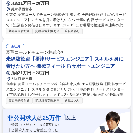
21万円～28万円
月給
ジニア】スキルを身に着けたい方へ
兵庫県西宮市
企業名 菱重コールドチェーン株式会社 求人名 ★未経験歓迎【西宮/サービ
スエンジニア】スキルを身に着けたい方へ 仕事の内容 サービスセンター
で下記業務をお任せします。まずは2～3年ほど現場で輸送用冷凍機の架
装/修理/定期メンテナンス経験を積むため、工具を使った現場作業に携わ
業界未経験歓迎
資格取得支援あり
退職金あり
りながら技術・知識を習得します。 【具体的には】■製品:生鮮食料品等を
配達/輸送するトラックや鉄道用貨物コンテナに架装している三菱重工業G
の輸送用冷凍機(業界シェア30％)■現場作業:サービスセンター内で新車ト
正社員
ラックへの製品架装/入庫した顧客の製品修理/顧客先でのメンテナンス■内
菱重コールドチェーン株式会社
勤:顧客より問い合わせのあった製品修理を差配し協力会社へ対応依頼/部
未経験歓迎【摂津/サービスエンジニア】スキルを身に
品管理/発注等【入社後】当初は現場作業を学び、将来的に経験を活かし外
着けたい方へ 機械フィールド/サポートエンジニア
勤:内勤=3:7のイメージです。 募集職種 ★未経験歓迎【西宮/サービスエン
21万円～28万円
月給
ジニア】スキルを身に着けたい方へ
大阪府茨木市
企業名 菱重コールドチェーン株式会社 求人名 ★未経験歓迎【摂津/サービ
スエンジニア】スキルを身に着けたい方へ 仕事の内容 サービスセンター
で下記業務をお任せします。まずは2～3年ほど現場で輸送用冷凍機の架
装/修理/定期メンテナンス経験を積むため、工具を使った現場作業に携わ
業界未経験歓迎
資格取得支援あり
退職金あり
りながら技術・知識を習得します。 【具体的には】■製品:生鮮食料品等を
配達/輸送するトラックや鉄道用貨物コンテナに架装している三菱重工業G
の輸送用冷凍機(業界シェア30％)■現場作業:サービスセンター内で新車ト
※
非公開求人
25
万件
は
以上
ラックへの製品架装/入庫した顧客の製品修理/顧客先でのメンテナンス■内
ご登録いただくと、約
25
万件の
勤:顧客より問い合わせのあった製品修理を差配し協力会社へ対応依頼/部
非公開求人からご希望に沿った
品管理/発注等【入社後】当初は現場作業を学び、将来的に経験を活かし外