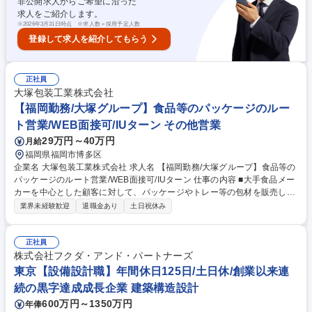
非公開求人からご希望に沿った
用を目指す企画提案営業も行います。 募集職種 【大阪勤務/大塚グルー
求人をご紹介します。
プ】食品等のパッケージのルート営業/WEB面接可/IUターン
※
2026年3月31日時点 ※求人数＝採用予定人数
登録して求人を紹介してもらう
正社員
大塚包装工業株式会社
【福岡勤務/大塚グループ】食品等のパッケージのルー
ト営業/WEB面接可/IUターン その他営業
29万円～40万円
月給
福岡県福岡市博多区
企業名 大塚包装工業株式会社 求人名 【福岡勤務/大塚グループ】食品等の
パッケージのルート営業/WEB面接可/IUターン 仕事の内容 ■大手食品メー
カーを中心とした顧客に対して、パッケージやトレー等の包材を販売しま
す。既存商品の生産計画に応じた受注～納品対応のほか、新商品やリニュ
業界未経験歓迎
退職金あり
土日祝休み
ーアルに向けた提案活動も行います。 ＜具体的には＞ ◎一人10～15社程
度の顧客を担当。定期的に訪問して商品ごとの生産計画を把握し、見積
り・受注から自社の製造部門への発注、納品管理まで一貫して行います。
正社員
既存取引先へのルートセールスが中心です。 ◎既存顧客の新しいアイテム
株式会社フクダ・アンド・パートナーズ
や新規取引先に対して、自社製品の機能・品質等を提案して自社製品の採
東京【設備設計職】年間休日125日/土日休/創業以来連
用を目指す企画提案営業も行います。 募集職種 【福岡勤務/大塚グルー
続の黒字達成成長企業 建築構造設計
プ】食品等のパッケージのルート営業/WEB面接可/IUターン
600万円～1350万円
年俸