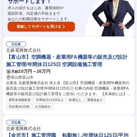
サポートします！
求人の紹介をはじめ、書類添削や
面談対策、内定後の手続きまで
あなたの転職活動をサポートします。
登録してサポートを受ける
正社員
北菱電興株式会社
【富山市】空調機器・産業用FA機器等の販売及び設計
施工管理/年間休日125日 空調設備施工管理
20万円～26万円
月給
富山県富山市
企業名 北菱電興株式会社 求人名 【富山市】空調機器・産業用FA機器等の
販売及び設計施工管理/年間休日125日◎ 仕事の内容 空調機器・産業用FA
機器等の販売及び設計施工管理をご担当いただきます。 【具体的には】
◆三菱電機代理店業務及び電気、機械整備工事の設計施工 ◆法人向け技術
業界未経験歓迎
年間休日120日以上
転勤なし
退職金あり
営業 ※社用車使用 【従事すべき業務の変更範囲】会社の指示する業務 募
完全週休2日制
土日祝休み
集職種 【富山市】空調機器・産業用FA機器等の販売及び設計施工管理/年
間休日125日◎
正社員
北菱電興株式会社
【金沢市】施工管理職 転勤無し/年間休日125日/平均