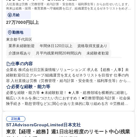
入社直後は労務（労務管理・給与計算・安全衛生・福利厚生等）からお任せいたします。
将来は総務・採用・教育業務へ守備範囲を広げ、組織運営を支えるゼネラリストをめざせ
ます。
月給
27万7000円以上
勤務地
東京都千代田区
業界未経験歓迎
年間休日120日以上
資格取得支援あり
介護休暇あり
月平均残業時間20時間以内
未経験者歓迎
住宅手当あり
時短勤務あり
退職金あり
在宅OK
賞与あり
仕事の内容
育休あり
完全週休2日制
交通費支給
土日祝休み
寮・社宅あり
企業名 株式会社日立医薬情報ソリューションズ 求人名 【総務・人事】未
経験歓迎/日立グループ/組織運営を支えるゼネラリストを目指す 仕事の内
容 入社直後は労務（労務管理・給与計算・安全衛生・福利厚生等）からお
任せいたします。将来は総務・採用・教育業務へ守備範囲を広げ、組織運
必要な経験・能力等
営を支えるゼネラリストをめざせます。 ・初期業務：労働時間管理、給与
必要な経験・能力等 ★未経験歓迎！ ★人事・総務領域を横断的に経験し
計算、社会保険対応、福利厚生管理、安全衛生、健康経営推進等をお任せ
幅広いスキルを身につけたい方におすすめ！ ■労務管理(給与計算・社会保
します。ご経験に応じて、休職者管理など、幅広く経験を積んでいただき
険手続き・勤怠管理など)に関心があり主体的に取り組める方 ※労務経験
ます。 ・将来的な広がり：総務・採用・教育・税務対応・経営企画等。
者は早期にご活躍いただけます。 ■チームで仕事を推進できる方■将来は
★メンバーがマンツーマンで丁寧に教えるため、ご経験が浅くても安心！
マネジメント職として活躍したい 【尚可】■人事、労務、採用、教育業務
幅広く経験を積みたい意欲がある方に最適な環境です。 募集職種 【総
正社員
のご経験 ■労務管理（給与計算・社会保険手続き・勤怠管理など）の経験
STJAdvisorsGroupLimited日本支社
務・人事】未経験歓迎/日立グループ/組織運営を支えるゼネラリストを目
■衛生管理者の資格をお持ちの方 学歴・資格 学歴：大学院 大学 高専 短大
指す
専修学校 高校 語学力： 資格：
東京【経理・総務】週1日出社程度のリモート中心/残業