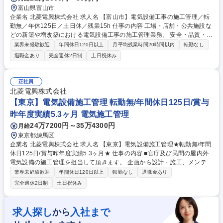
富山県富山市
企業名 北菱電興株式会社 求人名 【富山市】電気設備工事の施工管理／転
勤無／年休125日／土日休／残業15h 仕事の内容 工場・店舗・公共施設な
どの新築や増改築における電気設備工事の施工管理業務。 安全・品質・工
程を監督し、協力会社と連携しながら工事全体をまとめる仕事です。 《具
業界未経験歓迎
年間休日120日以上
月平均残業時間20時間以内
転勤なし
体的には》 ・現場巡視による工事品質の管理 ・現場巡視による技術者及
退職金あり
完全週休2日制
土日祝休み
び作業員等の安全管理 ・予算管理（必要経費計算、実費の確認） ・工程
管理（工事が効率的に進むように指導する） ・下請け工事業者の手配 ※
取扱禁止求人（建設業務）には該当しません。 募集職種 【富山市】電気
正社員
設備工事の施工管理／転勤無／年休125日／土日休／残業15h
北菱電興株式会社
【東京】電気設備施工管理 転勤無/年間休日125日/賞与
昨年度実績5.3ヶ月 電気施工管理
24万7200円～35万4300円
月給
東京都練馬区
企業名 北菱電興株式会社 求人名 【東京】電気設備施工管理★転勤無/年間
休日125日/賞与昨年度実績5.3ヶ月★ 仕事の内容 ■官庁及び民間の屋内外
電気設備の施工管理を担当して頂きます。 企画から設計・施工、メンテナ
ンスに至るまで、ソフトとハードの技術力で、さまざまなニーズに即応し
業界未経験歓迎
年間休日120日以上
転勤なし
退職金あり
ていきます。 《具体的な業務内容》・現場巡視による工事品質の管理。
完全週休2日制
土日祝休み
・現場巡視による技術者及び作業員等の安全管理。 ・予算管理(必要経費
計算、実費の把握)。 ・工程管理(工事が効率的に進むよう指導する)。 ・
下請け工事業者の手配 ※建物側への改変は行いません。 募集職種 【東
求人探し
入社まで
から
京】電気設備施工管理★転勤無/年間休日125日/賞与昨年度実績5.3ヶ月★