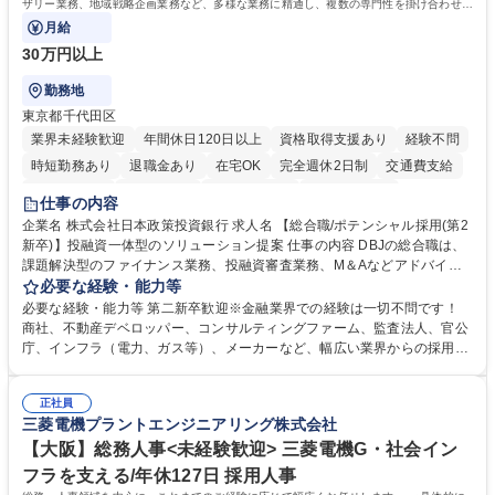
ザリー業務、地域戦略企画業務など、多様な業務に精通し、複数の専門性を掛け合わせて
広く社会に貢献していく職種です。
月給
30万円以上
勤務地
東京都千代田区
業界未経験歓迎
年間休日120日以上
資格取得支援あり
経験不問
時短勤務あり
退職金あり
在宅OK
完全週休2日制
交通費支給
駅近5分以内
土日祝休み
第二新卒歓迎
寮・社宅あり
仕事の内容
食事補助あり
託児所あり
企業名 株式会社日本政策投資銀行 求人名 【総合職/ポテンシャル採用(第2
新卒)】投融資一体型のソリューション提案 仕事の内容 DBJの総合職は、
課題解決型のファイナンス業務、投融資審査業務、M＆Aなどアドバイザ
リー業務、地域戦略企画業務など、多様な業務に精通し、複数の専門性を
必要な経験・能力等
掛け合わせて広く社会に貢献していく職種です。 入社後は、横断的なロー
必要な経験・能力等 第二新卒歓迎※金融業界での経験は一切不問です！
テーションを経て適性や専門性に応じたキャリアを形成していただきま
商社、不動産デベロッパー、コンサルティングファーム、監査法人、官公
す。総合職として入社いただき、下記いずれかの部門でご活躍いただきま
庁、インフラ（電力、ガス等）、メーカーなど、幅広い業界からの採用実
す。※未経験の方に関しては、入行後3ヶ月間の金融の実務を学んでいた
績があります。 ＜求める人物像＞DBJでは、強い社会的使命感をもち、今
だく研修を準備しております。 ・法人RM業務・金融機能業務・コーポレ
後の日本のあり方を俯瞰する総合性と、金融分野のフロンティアを切り拓
ート・ナレッジ業務 ※それぞれの業務内容に関しては、別途その他労働条
正社員
く高い志を併せもった人材を求めています。ポテンシャル採用（第2新
三菱電機プラントエンジニアリング株式会社
件備考欄に記載 募集職種 【総合職/ポテンシャル採用(第2新卒)】投融資一
卒）では、金融業界での経験や知識を問いません。新たな時代を見据え
体型のソリューション提案
て、複雑化する社会課題の解決に向けて先鞭をつける役割を担いたい、と
【大阪】総務人事<未経験歓迎> 三菱電機G・社会イン
いう気概をお持ちの方を心待ちにしています。 学歴・資格 学歴：大学院
フラを支える/年休127日 採用人事
大学 語学力： 資格：