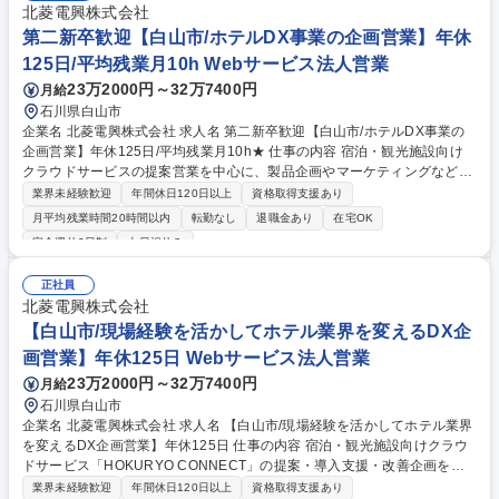
北菱電興株式会社
第二新卒歓迎【白山市/ホテルDX事業の企画営業】年休
125日/平均残業月10h Webサービス法人営業
23万2000円～32万7400円
月給
石川県白山市
企業名 北菱電興株式会社 求人名 第二新卒歓迎【白山市/ホテルDX事業の
企画営業】年休125日/平均残業月10h★ 仕事の内容 宿泊・観光施設向け
クラウドサービスの提案営業を中心に、製品企画やマーケティングなど事
業づくりにも携わっていただきます。 全国のホテル・温浴施設・商業施設
業界未経験歓迎
年間休日120日以上
資格取得支援あり
などへ、自社SaaS「HOKURYO CONNECT」を提案します。単なる営業
月平均残業時間20時間以内
転勤なし
退職金あり
在宅OK
ではなく、「現場ではどんな課題があるか」「もっと使いやすくするには
完全週休2日制
土日祝休み
どうするか」を考えながら、営業・企画・マーケティング・導入支援まで
幅広く携わるポジションです。少人数チームのため役割は固定されておら
正社員
ず、将来的には事業開発や新サービス企画などへ挑戦することも可能で
北菱電興株式会社
す。 募集職種 第二新卒歓迎【白山市/ホテルDX事業の企画営業】年休125
【白山市/現場経験を活かしてホテル業界を変えるDX企
日/平均残業月10h★
画営業】年休125日 Webサービス法人営業
23万2000円～32万7400円
月給
石川県白山市
企業名 北菱電興株式会社 求人名 【白山市/現場経験を活かしてホテル業界
を変えるDX企画営業】年休125日 仕事の内容 宿泊・観光施設向けクラウ
ドサービス「HOKURYO CONNECT」の提案・導入支援・改善企画を担
当。現場課題をプロダクト改善へつなげる仕事です。 全国のホテル・旅
業界未経験歓迎
年間休日120日以上
資格取得支援あり