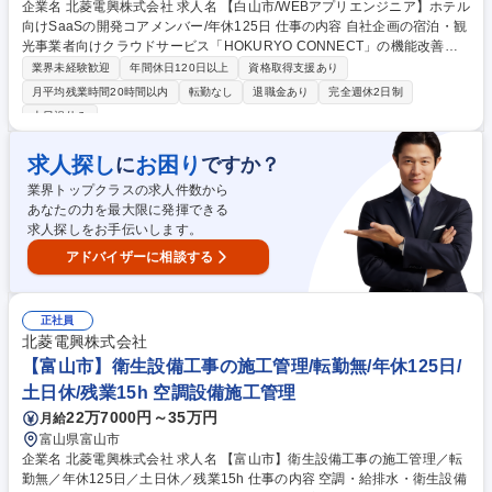
企業名 北菱電興株式会社 求人名 【白山市/WEBアプリエンジニア】ホテル
向けSaaSの開発コアメンバー/年休125日 仕事の内容 自社企画の宿泊・観
光事業者向けクラウドサービス「HOKURYO CONNECT」の機能改善・
新機能開発を担当。顧客要望ももとに、より使いやすいサービスへ進化さ
業界未経験歓迎
年間休日120日以上
資格取得支援あり
せます。 自社SaaSの開発・運用・保守業務をお任せします。具体的に
月平均残業時間20時間以内
転勤なし
退職金あり
完全週休2日制
は、新機能の要件定義・設計・実装、パートナーエンジニアへの技術ディ
土日祝休み
レクション・コードレビュー、開発プロセスの改善などです。現在は協力
会社と連携して開発を進めていますが、今後は社内主導で取りまとめてい
求人探し
お困り
に
ですか？
くべく、将来的には、技術選定や開発体制づくりなど、テックリード・開
発責任者としての活躍も期待しています。 募集職種 【白山市/WEBアプリ
業界トップクラスの求人件数から
エンジニア】ホテル向けSaaSの開発コアメンバー/年休125日
あなたの力を最大限に発揮できる
求人探しをお手伝いします。
アドバイザーに相談する
正社員
北菱電興株式会社
【富山市】衛生設備工事の施工管理/転勤無/年休125日/
土日休/残業15h 空調設備施工管理
22万7000円～35万円
月給
富山県富山市
企業名 北菱電興株式会社 求人名 【富山市】衛生設備工事の施工管理／転
勤無／年休125日／土日休／残業15h 仕事の内容 空調・給排水・衛生設備