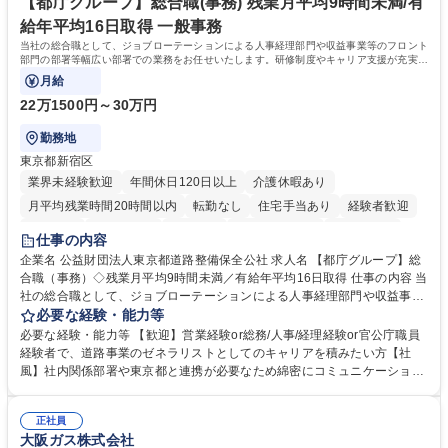
ます。 学歴・資格 学歴：大学院 大学 高専 短大 専修学校 高校 語学力：
【都庁グループ】総合職(事務) 残業月平均9時間未満/有
資格：
給年平均16日取得 一般事務
当社の総合職として、ジョブローテーションによる人事経理部門や収益事業等のフロント
部門の部署等幅広い部署での業務をお任せいたします。研修制度やキャリア支援が充実し
ております！ ※下記業務詳細
月給
22万1500円～30万円
勤務地
東京都新宿区
業界未経験歓迎
年間休日120日以上
介護休暇あり
月平均残業時間20時間以内
転勤なし
住宅手当あり
経験者歓迎
研修あり
退職金あり
賞与あり
完全週休2日制
交通費支給
仕事の内容
駅近5分以内
資格取得手当あり
食事補助あり
企業名 公益財団法人東京都道路整備保全公社 求人名 【都庁グループ】総
合職（事務）◇残業月平均9時間未満／有給年平均16日取得 仕事の内容 当
社の総合職として、ジョブローテーションによる人事経理部門や収益事業
等のフロント部門の部署等幅広い部署での業務をお任せいたします。研修
必要な経験・能力等
制度やキャリア支援が充実しております！ ※下記業務詳細 【業務詳細】■
必要な経験・能力等 【歓迎】営業経験or総務/人事/経理経験or官公庁職員
管理部門：広報、人事、経理など当公社の運営に係る管理業務 ■収益部
経験者で、道路事業のゼネラリストとしてのキャリアを積みたい方【社
門：駐車場の新規開拓、管理運営、新宿駅西口広場の「イベントコーナ
風】社内関係部署や東京都と連携が必要なため綿密にコミュニケーション
ー」などの管理運営 ■道路部門：整備の急がれる骨格幹線道路や木造住宅
を図っています。 【業務の魅力】■幅広く携われる：総合職（事務）で
密集地域の特定整備路線の用地取得、道路に関する普及啓発事業、都内の
は、駐車場の管理運営や道路用地の取得、公益財団法人の中枢を担う管理
道路施設や道路工事現場の見学ツアー事業 ※入社後は上記いずれかの部門
正社員
部門など多岐に渡る業務を経験できます。 ■様々なプロジェクト：駐車場
大阪ガス株式会社
へ配属。※業務内容変更の範囲：会社の定める業務 募集職種 【都庁グル
事業の他、新宿駅西口広場内に設置された照明を兼ねた広告「ブライトサ