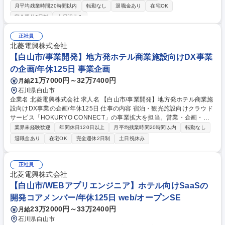
館・温浴施設・商業施設などへ、自社SaaS「HOKURYO CONNECT」を
月平均残業時間20時間以内
転勤なし
退職金あり
在宅OK
提案します。単なる営業ではなく、現場の運用課題や業務フローを深く理
完全週休2日制
土日祝休み
解し、「もっとこうしたら使いやすい」という声をプロダクト改善へ反映
していくポジションです。営業・導入支援・カスタマーサクセス・企画を
正社員
横断しながら、業界そのものをより良くしていく役割を期待しています。
北菱電興株式会社
募集職種 【白山市/現場経験を活かしてホテル業界を変えるDX企画営業】
【白山市/事業開発】地方発ホテル商業施設向けDX事業
年休125日
の企画/年休125日 事業企画
21万7000円～32万7400円
月給
石川県白山市
企業名 北菱電興株式会社 求人名 【白山市/事業開発】地方発ホテル商業施
設向けDX事業の企画/年休125日 仕事の内容 宿泊・観光施設向けクラウド
サービス「HOKURYO CONNECT」の事業拡大を担当。営業・企画・マ
ーケ・アライアンスなどを横断し、事業成長を推進します。 ホテル・温浴
業界未経験歓迎
年間休日120日以上
月平均残業時間20時間以内
転勤なし
施設・商業施設などへ展開する自社SaaS「HOKURYO CONNECT」の事
退職金あり
在宅OK
完全週休2日制
土日祝休み
業開発を担当します。営業活動だけでなく、顧客課題をもとにしたサービ
ス改善、販売戦略の立案、マーケティング、アライアンス推進、新市場開
拓など幅広く関与。少人数チームのため役割は固定されておらず、自ら事
正社員
業を動かしながら成長させていくポジションです。 募集職種 【白山市/事
北菱電興株式会社
業開発】地方発ホテル商業施設向けDX事業の企画/年休125日
【白山市/WEBアプリエンジニア】ホテル向けSaaSの
開発コアメンバー/年休125日 web/オープンSE
23万2000円～33万2400円
月給
石川県白山市