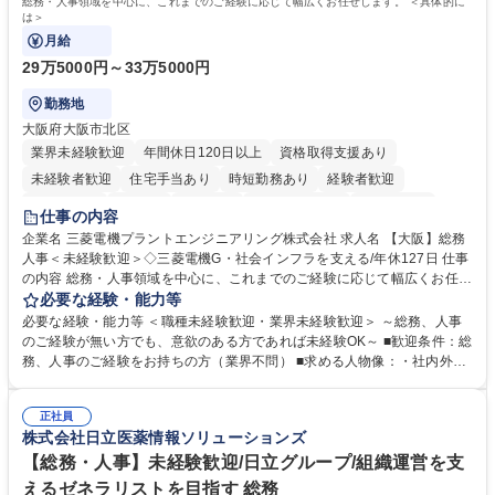
総務・人事領域を中心に、これまでのご経験に応じて幅広くお任せします。 ＜具体的に
は＞
月給
29万5000円～33万5000円
勤務地
大阪府大阪市北区
業界未経験歓迎
年間休日120日以上
資格取得支援あり
未経験者歓迎
住宅手当あり
時短勤務あり
経験者歓迎
退職金あり
在宅OK
賞与あり
完全週休2日制
交通費支給
仕事の内容
駅近5分以内
土日祝休み
服装自由
寮・社宅あり
食事補助あり
企業名 三菱電機プラントエンジニアリング株式会社 求人名 【大阪】総務
人事＜未経験歓迎＞◇三菱電機G・社会インフラを支える/年休127日 仕事
の内容 総務・人事領域を中心に、これまでのご経験に応じて幅広くお任せ
します。 ＜具体的には＞ ・総務/人事労務（給与・社保・勤怠管理など）
必要な経験・能力等
・採用・教育研修 ・福利厚生運用 など ※基本的には事務所勤務ですが、
必要な経験・能力等 ＜職種未経験歓迎・業界未経験歓迎＞ ～総務、人事
採用や教育等の業務内容により、関西圏以外への日帰り・宿泊を伴う国内
のご経験が無い方でも、意欲のある方であれば未経験OK～ ■歓迎条件：総
出張もございます。 ※担当業務を持ちつつ、お互いに助け合いながら、総
務、人事のご経験をお持ちの方（業界不問） ■求める人物像：・社内外の
務部という組織として協力しながら進める体制です。 募集職種 【大阪】
関係各部門との調整を率先して行い、業務を円滑に遂行できる協調性やコ
総務人事＜未経験歓迎＞◇三菱電機G・社会インフラを支える/年休127日
ミュニケーション能力を持っている方 ・人事総務領域に興味がありゼネラ
正社員
リスト志向をお持ちの方 学歴・資格 学歴：大学院 大学 語学力： 資格：
株式会社日立医薬情報ソリューションズ
【総務・人事】未経験歓迎/日立グループ/組織運営を支
えるゼネラリストを目指す 総務