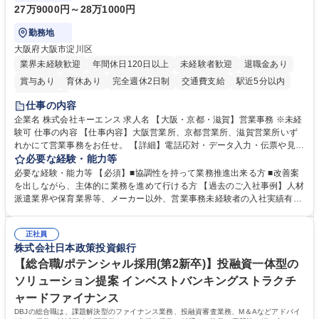
27万9000円～28万1000円
勤務地
大阪府大阪市淀川区
業界未経験歓迎
年間休日120日以上
未経験者歓迎
退職金あり
賞与あり
育休あり
完全週休2日制
交通費支給
駅近5分以内
土日祝休み
仕事の内容
企業名 株式会社キーエンス 求人名 【大阪・京都・滋賀】営業事務 ※未経
験可 仕事の内容 【仕事内容】大阪営業所、京都営業所、滋賀営業所いず
れかにて営業事務をお任せ。 【詳細】電話応対・データ入力・伝票や見積
の作成・カタログ送付・来客対応・営業所内で発生する事務業務や業務改
必要な経験・能力等
善をお任せ。 【教育制度】ご入社後、育成担当とペアになりながらOJTに
必要な経験・能力等 【必須】■協調性を持って業務推進出来る方 ■改善案
て業務を覚えていただくことが可能です。業務システムがきちんと構築さ
を出しながら、主体的に業務を進めて行ける方 【過去のご入社事例】人材
れているため、スムーズに仕事に慣れることができる環境です。また、
派遣業界や保育業界等、メーカー以外、営業事務未経験者の入社実績有
「チームで成果を出す文化」があり、良いやり方を積極的に共有しながら
【当社の事務職について】単なる事務ではなく主体性を発揮したサポート
常に改善を目指す風土のため、安心して業務に取り組んでいただけます。
により、キーエンスの付加価値向上に貢献します。ベースの定型業務に加
募集職種 【大阪・京都・滋賀】営業事務 ※未経験可
正社員
えて、お客様や社員の状況に合わせ、能動的なサポート、改善の動きも期
株式会社日本政策投資銀行
待され。組織を支えるスペシャリストとして、チームに貢献し、結果的に
社員から頼られる存在になることができます。平均19:30の退勤以降の業
【総合職/ポテンシャル採用(第2新卒)】投融資一体型の
務の持ち帰りも禁止されており、メリハリのある働き方となります。 学
ソリューション提案 インベストバンキングストラクチ
歴・資格 学歴：大学院 大学 高専 短大 語学力： 資格：
ャードファイナンス
DBJの総合職は、課題解決型のファイナンス業務、投融資審査業務、M＆Aなどアドバイ