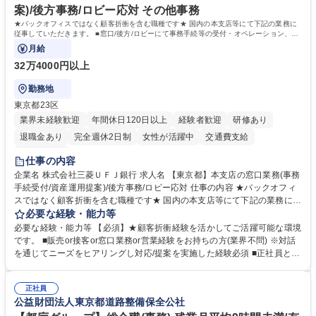
社内外と円滑にコミュニケーションを取りながら業務を推進できる方 学
案)/後方事務/ロビー応対 その他事務
歴・資格 学歴：大学院 大学 高専 短大 専修学校 高校 語学力： 資格：
★バックオフィスではなく顧客折衝を含む職種です★ 国内の本支店等にて下記の業務に
従事していただきます。 ■窓口/後方/ロビーにて事務手続等の受付・オペレーション、お
客様対応
月給
32万4000円以上
勤務地
東京都23区
業界未経験歓迎
年間休日120日以上
経験者歓迎
研修あり
退職金あり
完全週休2日制
女性が活躍中
交通費支給
土日祝休み
仕事の内容
企業名 株式会社三菱ＵＦＪ銀行 求人名 【東京都】本支店の窓口業務(事務
手続受付/資産運用提案)/後方事務/ロビー応対 仕事の内容 ★バックオフィ
スではなく顧客折衝を含む職種です★ 国内の本支店等にて下記の業務に従
事していただきます。 ■窓口/後方/ロビーにて事務手続等の受付・オペレ
必要な経験・能力等
ーション、お客様対応 ■窓口にて、ご来店された個人のお客様に対して金
必要な経験・能力等 【必須】★顧客折衝経験を活かしてご活躍可能な環境
融商品のご提案 ■効率的な事務運用の検討・構築等 ≪業務紹介：ご応募前
です。 ■販売or接客or窓口業務or営業経験をお持ちの方(業界不問) ※対話
に必ずご覧ください≫ ※記事 https://www.mysite.bk.mufg.jp/career/circle/
を通じてニーズをヒアリングし対応/提案を実施した経験必須 ■正社員とし
article17/ ※動画 https://youtu.be/H-S7HaJqqbg 募集職種 【東京都】本支
ての就業経験1年以上 【歓迎】■金融業界での就業経験■銀行での預金為替
店の窓口業務(事務手続受付/資産運用提案)/後方事務/ロビー応対
事務経験 ■金融商品の提案・販売経験 ≪魅力≫研修やOJT環境が整ってい
正社員
るので安心して入行いただけます。 幅広いキャリアの選択肢があり、公募
公益財団法人東京都道路整備保全公社
や社内副業等を活用し、 一人ひとりが挑戦できるカルチャーが浸透してい