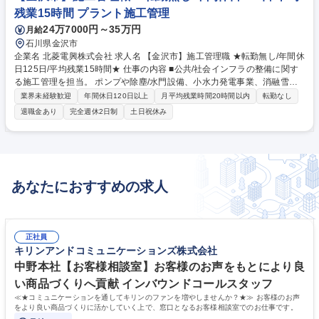
残業15時間 プラント施工管理
24万7000円～35万円
月給
石川県金沢市
企業名 北菱電興株式会社 求人名 【金沢市】施工管理職 ★転勤無し/年間休
日125日/平均残業15時間★ 仕事の内容 ■公共/社会インフラの整備に関す
る施工管理を担当。 ポンプや除塵/水門設備、小水力発電事業、消融雪設
備、遠隔監視システムに関連するプロジェクトに携わります。 《具体的に
業界未経験歓迎
年間休日120日以上
月平均残業時間20時間以内
転勤なし
は》 ・顧客からの問い合わせや見積もり依頼の対応 ・物件の図面の検討/
退職金あり
完全週休2日制
土日祝休み
機器や部材の選定及び配管の施工図面の作成 ・現場での業者や施工スタッ
フとの打ち合わせ 等 ※現場での実作業は行いません。 募集職種 【金沢
市】施工管理職 ★転勤無し/年間休日125日/平均残業15時間★
あなたにおすすめの求人
正社員
キリンアンドコミュニケーションズ株式会社
中野本社【お客様相談室】お客様のお声をもとにより良
い商品づくりへ貢献 インバウンドコールスタッフ
≪★コミュニケーションを通してキリンのファンを増やしませんか？★≫ お客様のお声
をより良い商品づくりに活かしていく上で、窓口となるお客様相談室でのお仕事です。