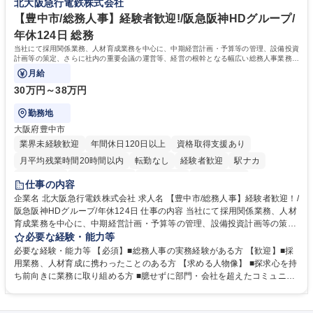
北大阪急行電鉄株式会社
甚大化など、これまで以上に社会課題解決の重要性が高まっています。
「未来の日常」の創造に向けて持続可能な社会の実現に貢献してまいりま
【豊中市/総務人事】経験者歓迎!/阪急阪神HDグループ/
す。 学歴・資格 学歴：大学院 大学 語学力： 資格：
年休124日 総務
当社にて採用関係業務、人材育成業務を中心に、中期経営計画・予算等の管理、設備投資
計画等の策定、さらに社内の重要会議の運営等、経営の根幹となる幅広い総務人事業務全
般を担当していただきます。
月給
30万円～38万円
勤務地
大阪府豊中市
業界未経験歓迎
年間休日120日以上
資格取得支援あり
月平均残業時間20時間以内
転勤なし
経験者歓迎
駅ナカ
退職金あり
完全週休2日制
交通費支給
駅近5分以内
仕事の内容
土日祝休み
服装自由
昼食補助あり
食事補助あり
企業名 北大阪急行電鉄株式会社 求人名 【豊中市/総務人事】経験者歓迎！/
阪急阪神HDグループ/年休124日 仕事の内容 当社にて採用関係業務、人材
育成業務を中心に、中期経営計画・予算等の管理、設備投資計画等の策
定、さらに社内の重要会議の運営等、経営の根幹となる幅広い総務人事業
必要な経験・能力等
務全般を担当していただきます。 【主な業務内容】 ■採用関係業務および
必要な経験・能力等 【必須】■総務人事の実務経験がある方 【歓迎】■採
人材育成(社員研修)業務の推進 ■中期経営計画および予算等の管理 ■設備
用業務、人材育成に携わったことのある方 【求める人物像】 ■探求心を持
投資計画等の策定 ■社内の重要会議の運営 ■その他総務人事業務全般 【入
ち前向きに業務に取り組める方 ■臆せずに部門・会社を超えたコミュニケ
社後】入社後は採用や育成をメインに担当し将来的には経営根幹に関わる
ーションの取れる方 ■自分で考えて行動のできる方 ■第二の創業期を迎え
総務人事業務全般へ幅広く従事していただきます。 募集職種 【豊中市/総
る当社で組織の次代を担うネクスト人材として長期的に成長したい方 ■周
務人事】経験者歓迎！/阪急阪神HDグループ/年休124日