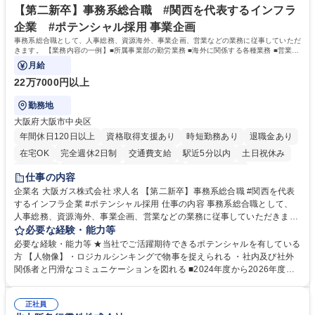
ープ】総合職（事務）◇残業月平均9時間未満／有給年平均16日取得
イン」の管理運営を行うなど、事業収益を生み出す活動を積極的に行って
【第二新卒】事務系総合職 #関西を代表するインフラ
います。 学歴・資格 学歴：大学院 大学 高専 短大 専修学校 高校 語学力：
企業 #ポテンシャル採用 事業企画
資格：
事務系総合職として、人事総務、資源海外、事業企画、営業などの業務に従事していただ
きます。 【業務内容の一例】■所属事業部の勤労業務 ■海外に関係する各種業務 ■営業部
門の企画スタッフ、ルート営業
月給
22万7000円以上
勤務地
大阪府大阪市中央区
年間休日120日以上
資格取得支援あり
時短勤務あり
退職金あり
在宅OK
完全週休2日制
交通費支給
駅近5分以内
土日祝休み
服装自由
第二新卒歓迎
寮・社宅あり
食事補助あり
仕事の内容
企業名 大阪ガス株式会社 求人名 【第二新卒】事務系総合職 #関西を代表
するインフラ企業 #ポテンシャル採用 仕事の内容 事務系総合職として、
人事総務、資源海外、事業企画、営業などの業務に従事していただきま
す。 【業務内容の一例】■所属事業部の勤労業務 ■海外に関係する各種業
必要な経験・能力等
務 ■営業部門の企画スタッフ、ルート営業 【キャリアパス】入社後の配属
必要な経験・能力等 ★当社でご活躍期待できるポテンシャルを有している
ポジションで一定期間ご活躍頂いた後、本人の適性及び将来のキャリアを
方 【人物像】・ロジカルシンキングで物事を捉えられる ・社内及び社外
鑑みてジョブローテーションを行います。 【育成】OJTでの現場育成や研
関係者と円滑なコミュニケーションを図れる ■2024年度から2026年度ま
修カリキュラムを通じて、Daigasグループの業務で必要となる知識につい
での3ヵ年を対象とする「Daigasグループ中期経営計画2026」を策定しま
て学んでいただきます。 募集職種 【第二新卒】事務系総合職 #関西を代
した。https://www.osakagas.co.jp/company/press/pr2024/1777576_564
表するインフラ企業 #ポテンシャル採用
正社員
72.html ■エネルギーセキュリティの不安定化や気候変動による自然災害の