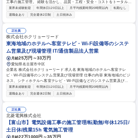
工事の施工管理。 経験を活かし、品質・工程・安全・コストをトータルに
マネジメントいただきます。 《具体的には》 ・現場巡視による工事品質
業界未経験歓迎
年間休日120日以上
月平均残業時間20時間以内
転勤なし
の管理 ・現場巡視による技術者及び作業員等の安全管理 ・予算管理（必
退職金あり
完全週休2日制
土日祝休み
要経費計算、実費の確認） ・工程管理（工事が効率的に進むように指導す
る） ・下請け工事業者の手配 ※取扱禁止求人（建設業務）には該当しま
せん。 募集職種 【富山市】衛生設備工事の施工管理／転勤無／年休125日
正社員
／土日休／残業15h
株式会社ホクリョーリード
東海地域のホテルへ客室テレビ・Wi-Fi設備等のシステ
ム営業及び現場管理 IT/通信製品法人営業
25万円～33万円
月給
愛知県名古屋市中区
企業名 株式会社ホクリョーリード 求人名 東海地域のホテルへ客室テレ
ビ・Wi-Fi設備等のシステム営業及び現場管理 仕事の内容 東海地域のビジ
ネス、シティホテルへ客室テレビ・Wi-Fi設備などのシステム営業及び現
場管理をご担当いただきます。 【取扱い商品】館内ネットワークインフラ
業界未経験歓迎
年間休日120日以上
月平均残業時間20時間以内
（Wi-Fi設備、防犯カメラ）、スマートテレビ、冷蔵庫、コインランドリ
退職金あり
完全週休2日制
土日祝休み
ー、自社開発のクラウドサービスなど ※取扱禁止求人（建設業務）には該
当しません。 【仕事内容の変更範囲】当社業務全般 募集職種 東海地域の
ホテルへ客室テレビ・Wi-Fi設備等のシステム営業及び現場管理
正社員
北菱電興株式会社
【富山市】電気設備工事の施工管理/転勤無/年休125日/
土日休/残業15h 電気施工管理
22万1000円～35万円
月給