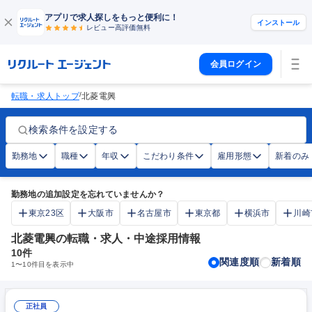
アプリで求人探しをもっと便利に！
インストール
レビュー高評価
無料
会員ログイン
/
転職・求人トップ
北菱電興
検索条件を設定する
勤務地
職種
年収
こだわり条件
雇用形態
新着のみ
勤務地の追加設定を忘れていませんか？
東京23区
大阪市
名古屋市
東京都
横浜市
川崎
北菱電興の転職・求人・中途採用情報
10
件
関連度順
新着順
1
〜
10
件目を表示中
正社員