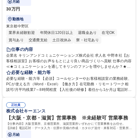
月給
30万円
勤務地
東京都中野区
業界未経験歓迎
年間休日120日以上
退職金あり
在宅OK
賞与あり
交通費支給
土日祝休み
寮・社宅あり
仕事の内容
企業名 キリンアンドコミュニケーションズ株式会社 求人名 中野本社【お
客様相談室】お客様のお声をもとにより良い商品づくりへ貢献 仕事の内容
≪★コミュニケーションを通してキリンのファンを増やしませんか？★≫
お客様のお声をより良い商品づくりに活かしていく上で、窓口となるお客
必要な経験・能力等
様相談室でのお仕事です。 日々お客様からいただくキリングループへのご
必要な経験・能力等 【必須】コールセンターやお客様相談室の業務経験、
意見を、企業活動に活かしています。お客様からの声に迅速かつ誠意をも
PCが使える方（Word・Excel）【働き方】在宅勤務・リモートワーク相
って対応、情報提供するとともにグループ内活動に反映しています。 【具
談可/月平均残業7～8時間程度 【入社後の研修】着任から1か月は電話対応
体的には】電話応対、メール、お手紙対応、ご指摘品調査報告書作成、有
のOJTを中心に実施し、電話対応に慣れた段階でメール・手紙のOJTを実
人チャットボット対応など。 【1日の対応件数】■電話：月間一人当たり
施する予定です。独り立ち以降もしっかりフォローする体制を整えていま
平均100件前後■メール・手紙：同上40件前後 募集職種 中野本社【お客様
正社員
すのでご安心ください。 【当社について】キリングループの広報機能を担
株式会社キーエンス
相談室】お客様のお声をもとにより良い商品づくりへ貢献
う会社として、お客様との出会いを大切にし、磨き上げたホスピタリティ
を込めてコミュニケーションをとりながら広報関連業務を行っておりま
【大阪・京都・滋賀】営業事務 ※未経験可 営業事務
す。 学歴・資格 学歴：大学院 大学 高専 短大 専修学校 高校 語学力： 資
【仕事内容】大阪営業所、京都営業所、滋賀営業所いずれかにて営業事務をお任せ。
格：
【詳細】電話応対・データ入力・伝票や見積の作成・カタログ送付・来客対応・営業所内
で発生する事務業務や業務改善をお任せ。
月給