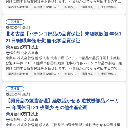
付けに関する品質保証をお任せします。不良品が出てから対応するのでは
なく、不良品が出ないようにするための仕事で、「製品を創っている」と
業界未経験歓迎
年間休日120日以上
転勤なし
退職金あり
土日祝休み
いう感覚も味わえるポジションです。 企画、開発した試作の樹脂部品等を
効率よく量産できるようにメーカーや他部署と協力しながら業務を行って
いただきます。しっかりサポートをするので未経験の方も安心です◎ ■組
正社員
付け作業に関する作業手順書等の作成 ■不具合の対策立案 ■品質データの
株式会社森創
収集・分析・報告書作成 ■後輩育成 ■社内関係部署との連携による品質向
北名古屋【パチンコ部品の品質保証】未経験歓迎 年休1
上活動 など 募集職種 北名古屋【パチンコ部品の品質保証】経験が活かせ
21日!離職率低 転勤無 化学品質保証
る◎★年休121日！離職率低◎
22万円以上
月給
愛知県北名古屋市
企業名 株式会社森創 求人名 北名古屋【パチンコ部品の品質保証】未経験
歓迎★年休121日！離職率低◎転勤無 仕事の内容 パチンコ部品の製造・組
付けに関する品質保証をお任せします。不良品が出てから対応するのでは
なく、不良品が出ないようにするための仕事で、「製品を創っている」と
業界未経験歓迎
年間休日120日以上
転勤なし
退職金あり
土日祝休み
いう感覚も味わえるポジションです。 企画、開発した試作の樹脂部品等を
効率よく量産できるようにメーカーや他部署と協力しながら業務を行って
いただきます。しっかりサポートをするので未経験の方も安心です◎ ■組
正社員
付け作業に関する作業手順書等の作成 ■不具合の対策立案 ■品質データの
株式会社森創
収集・分析・報告書作成 ■社内関係部署との連携による品質向上活動 など
【開発品の製造管理】経験活かせる 遊技機部品メーカ
募集職種 北名古屋【パチンコ部品の品質保証】未経験歓迎★年休121日！
ー!年間休日121 残業少 その他生産企画
離職率低◎転勤無
30万円以上
月給
愛知県北名古屋市
企業名 株式会社森創 求人名 【開発品の製造管理】経験活かせる◎遊技機