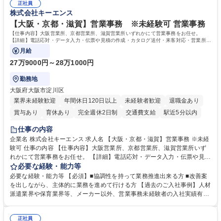
道路施設や道路工事現場の見学ツアー事業 ※入社後は上記いずれかの部門
正社員
部門など多岐に渡る業務を経験できます。 ■様々なプロジェクト：駐車場
株式会社キーエンス
へ配属。※業務内容変更の範囲：会社の定める業務 募集職種 【都庁グル
事業の他、新宿駅西口広場内に設置された照明を兼ねた広告「ブライトサ
ープ】総合職（事務）◇残業月平均9時間未満／有給年平均16日取得
イン」の管理運営を行うなど、事業収益を生み出す活動を積極的に行って
【大阪・京都・滋賀】営業事務 ※未経験可 営業事務
います。 学歴・資格 学歴：大学院 大学 高専 短大 専修学校 高校 語学力：
【仕事内容】大阪営業所、京都営業所、滋賀営業所いずれかにて営業事務をお任せ。
資格：
【詳細】電話応対・データ入力・伝票や見積の作成・カタログ送付・来客対応・営業所内
で発生する事務業務や業務改善をお任せ。
月給
27万9000円～28万1000円
勤務地
大阪府大阪市淀川区
業界未経験歓迎
年間休日120日以上
未経験者歓迎
退職金あり
賞与あり
育休あり
完全週休2日制
交通費支給
駅近5分以内
土日祝休み
仕事の内容
企業名 株式会社キーエンス 求人名 【大阪・京都・滋賀】営業事務 ※未経
験可 仕事の内容 【仕事内容】大阪営業所、京都営業所、滋賀営業所いず
れかにて営業事務をお任せ。 【詳細】電話応対・データ入力・伝票や見積
の作成・カタログ送付・来客対応・営業所内で発生する事務業務や業務改
必要な経験・能力等
善をお任せ。 【教育制度】ご入社後、育成担当とペアになりながらOJTに
必要な経験・能力等 【必須】■協調性を持って業務推進出来る方 ■改善案
て業務を覚えていただくことが可能です。業務システムがきちんと構築さ
を出しながら、主体的に業務を進めて行ける方 【過去のご入社事例】人材
れているため、スムーズに仕事に慣れることができる環境です。また、
派遣業界や保育業界等、メーカー以外、営業事務未経験者の入社実績有
「チームで成果を出す文化」があり、良いやり方を積極的に共有しながら
【当社の事務職について】単なる事務ではなく主体性を発揮したサポート
常に改善を目指す風土のため、安心して業務に取り組んでいただけます。
により、キーエンスの付加価値向上に貢献します。ベースの定型業務に加
募集職種 【大阪・京都・滋賀】営業事務 ※未経験可
正社員
えて、お客様や社員の状況に合わせ、能動的なサポート、改善の動きも期