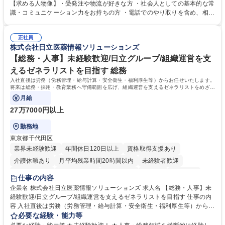
倉庫と電話確認など、販売に関わる事務、営業サポートをお願いします。
【求める人物像】・受発注や物流が好きな方 ・社会人としての基本的な常
・入社後は商品について覚えることから始め、先輩社員OJTと共に業務を
識・コミュニケーション力をお持ちの方 ・電話でのやり取りを含め、相手
進めて頂きます。未経験から始めた方も多数活躍中です。 [業務内容の変
の要件を正しく理解し対応できる方 ・数量・在庫・出荷数などの数値を正
更の範囲:会社の定める業務] 募集職種 受発注事務◆年休125日・年収400
確に扱う業務に抵抗がない方 ・PCを業務で日常的に使用しており、四則
万～・残業10H◆食品原料・健康食品の商社
正社員
演算ができる方 ・業務ルールや指示を理解し、行動できる方 学歴・資格
株式会社日立医薬情報ソリューションズ
学歴：大学院 大学 短大 語学力： 資格：
【総務・人事】未経験歓迎/日立グループ/組織運営を支
えるゼネラリストを目指す 総務
入社直後は労務（労務管理・給与計算・安全衛生・福利厚生等）からお任せいたします。
将来は総務・採用・教育業務へ守備範囲を広げ、組織運営を支えるゼネラリストをめざせ
ます。
月給
27万7000円以上
勤務地
東京都千代田区
業界未経験歓迎
年間休日120日以上
資格取得支援あり
介護休暇あり
月平均残業時間20時間以内
未経験者歓迎
住宅手当あり
時短勤務あり
退職金あり
在宅OK
賞与あり
仕事の内容
育休あり
完全週休2日制
交通費支給
土日祝休み
寮・社宅あり
企業名 株式会社日立医薬情報ソリューションズ 求人名 【総務・人事】未
経験歓迎/日立グループ/組織運営を支えるゼネラリストを目指す 仕事の内
容 入社直後は労務（労務管理・給与計算・安全衛生・福利厚生等）からお
任せいたします。将来は総務・採用・教育業務へ守備範囲を広げ、組織運
必要な経験・能力等
営を支えるゼネラリストをめざせます。 ・初期業務：労働時間管理、給与