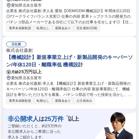
愛知県北名古屋市
企業名 株式会社森創 求人名 愛知【OEM/ODM 機械設計】年間休日120日
◎/ワークライフバランス充実◎ 仕事の内容 業界トップクラスの開発力の
パチンコ部品メーカーである当社にて以下のお仕事を任せします◎ 【仕事
内容】新規事業部での機械設計 【詳細】お客様からの要望を聞き、求めら
業界未経験歓迎
転勤なし
退職金あり
完全週休2日制
れる製品を具現化していきます。仕様作成から開発、設計まで行 い、お客
様への提案をします。お客様に納期の回答をするために作業時間をイメー
ジしたり、同部署の電気回 路設計者と打ち合わせを行ったりと製品設計の
正社員
管理業務を幅広く行う事ができる業務です。 募集職種 愛知【OEM/ODM
株式会社森創
機械設計】年間休日120日◎/ワークライフバランス充実◎
【機械設計】新規事業立上げ・新製品開発のキーパーソ
ン/年休120日・離職率低 機構設計
25万円以上
月給
愛知県北名古屋市
企業名 株式会社森創 求人名 【機械設計】新規事業立上げ・新製品開発の
キーパーソン/年休120日・離職率低◎ 仕事の内容 新規事業部にて、機械
設計を牽引いただける方を募集。パチンコ部品で培った技術を活かし、幅
広い新製品の開発を推進いただきます。 ■顧客要望のヒアリング～仕様作
業界未経験歓迎
転勤なし
退職金あり
土日祝休み
成～開発～設計まで一連を担当。 ■「同じ製品を作らない」ポリシーのも
と、多彩な製品開発を経験可能。 ■事業方向性の検討にも参画いただき、
立上げフェーズを共に推進。 ※遊技機業界トップクラスのデザイン力を誇
※
非公開求人
25
万件
は
以上
り、全メーカーと取引。新型機製造時には継続発注があり、安定性抜群。
ご登録いただくと、約
25
万件の
募集職種 【機械設計】新規事業立上げ・新製品開発のキーパーソン/年休1
非公開求人からご希望に沿った
20日・離職率低◎
求人をご紹介します。