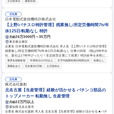
土日祝休み
服装自由
な業務】■採用戦略の補佐：部門長とのすり合わせ、要件定義、市場分
析、広報戦略の立案などの補佐 ■採用活動：面接や日程調整などの選考対
応、エージェント対応など 【特徴】強固な経営基盤を背景に事業拡大を続
正社員
け、26年度は採用人数の拡大フェーズです。プレイングマネージャー・メ
日本電動式遊技機特許株式会社
ンバーを新たに採用し、組織体制を強化する見通しです。 募集職種 【人
【上野/パチスロ特許管理】残業無し/所定労働時間7h/年
事・採用担当】採用拡大期の体制強化/採用戦略の立案など上流から携わる
休125日/転勤なし 特許
26万3000円～35万円
月給
東京都台東区
企業名 日本電動式遊技機特許株式会社 求人名 【上野/パチスロ特許管理】
残業無し/所定労働時間7h/年休125日/転勤なし 仕事の内容 《朝は9時半出
社、退社は17時半ぴったり！安定経営企業にて就業》特許紛争を未然に防
止するために設立された当社にて、まずは先輩社員のアシスタントとして
業界未経験歓迎
年間休日120日以上
月平均残業時間20時間以内
転勤なし
パテントプールの運営業務に携わっていただきます。 また、特許や遊技機
退職金あり
完全週休2日制
土日祝休み
について学びながら、特許の調査業務にも携わって頂きます。※パテント
プールとは：各参加メーカーが保有する特許を当社にまとめ、参加メーカ
ーであればその特許を安価で利用することができるシステムです。 ■運営
正社員
業務：各参加メーカーからお預かりした特許権を公平・公正に運営するパ
株式会社森創
テントプールの管理業務 ■調査業務：データベースを利用して、パチスロ
北名古屋【生産管理】経験が活かせる パチンコ部品の
機に関する特許についての調査業務 募集職種 【上野/パチスロ特許管理】
トップメーカー 転勤無し 生産管理
残業無し/所定労働時間7h/年休125日/転勤なし
22万円以上
月給
愛知県北名古屋市
企業名 株式会社森創 求人名 北名古屋【生産管理】経験が活かせる★パチ