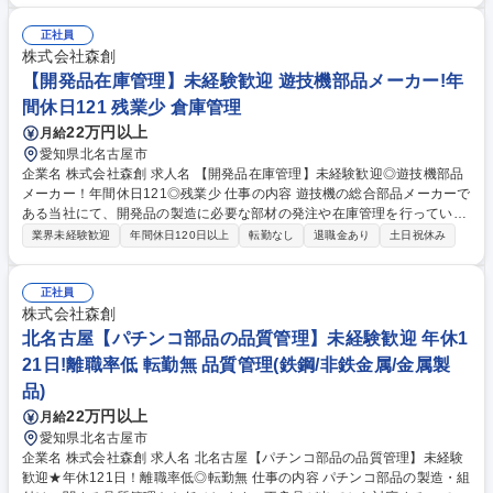
の品質監査・指導 ■抜取り検査対応と検査結果の資料作成 ■社内組付けラ
インへの品質指導・改善活動 ■品質データの収集・分析・報告 ゆくゆくは
正社員
後輩指導もお任せいたします。キャリアアップが可能な環境です◎ 募集職
株式会社森創
種 北名古屋【パチンコ部品の品質管理】経験が活かせる◎年休121日！離
【開発品在庫管理】未経験歓迎 遊技機部品メーカー!年
職率低◎
間休日121 残業少 倉庫管理
22万円以上
月給
愛知県北名古屋市
企業名 株式会社森創 求人名 【開発品在庫管理】未経験歓迎◎遊技機部品
メーカー！年間休日121◎残業少 仕事の内容 遊技機の総合部品メーカーで
ある当社にて、開発品の製造に必要な部材の発注や在庫管理を行っていた
だきます。発注先は成型業者やシール業者などの協力業者です。 【業務内
業界未経験歓迎
年間休日120日以上
転勤なし
退職金あり
土日祝休み
容】 ■協力業者への部材発注 ■納期調整及びリードタイムの確認 ■在庫管
理 ■仕入品の検査 など 仕事内容の変更の範囲：当社業務全般 募集職種
【開発品在庫管理】未経験歓迎◎遊技機部品メーカー！年間休日121◎残
正社員
業少
株式会社森創
北名古屋【パチンコ部品の品質管理】未経験歓迎 年休1
21日!離職率低 転勤無 品質管理(鉄鋼/非鉄金属/金属製
品)
22万円以上
月給
愛知県北名古屋市
企業名 株式会社森創 求人名 北名古屋【パチンコ部品の品質管理】未経験
歓迎★年休121日！離職率低◎転勤無 仕事の内容 パチンコ部品の製造・組