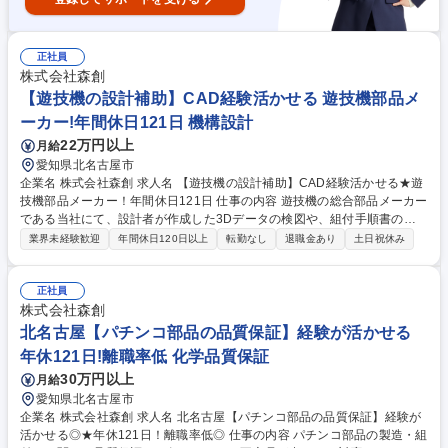
正社員
株式会社森創
【遊技機の設計補助】CAD経験活かせる 遊技機部品メ
ーカー!年間休日121日 機構設計
22万円以上
月給
愛知県北名古屋市
企業名 株式会社森創 求人名 【遊技機の設計補助】CAD経験活かせる★遊
技機部品メーカー！年間休日121日 仕事の内容 遊技機の総合部品メーカー
である当社にて、設計者が作成した3Dデータの検図や、組付手順書の作
成など、設計業務の補助を担当していただきます。 【業務内容】 ■設計デ
業界未経験歓迎
年間休日120日以上
転勤なし
退職金あり
土日祝休み
ータの検図、2D図面作成 ■組付手順書の作成 ■部品検査表の作成 ■客先提
出用の申請書類作成 など 仕事内容の変更の範囲：当社業務全般 募集職種
【遊技機の設計補助】CAD経験活かせる★遊技機部品メーカー！年間休日
正社員
121日
株式会社森創
北名古屋【パチンコ部品の品質保証】経験が活かせる
年休121日!離職率低 化学品質保証
30万円以上
月給
愛知県北名古屋市
企業名 株式会社森創 求人名 北名古屋【パチンコ部品の品質保証】経験が
活かせる◎★年休121日！離職率低◎ 仕事の内容 パチンコ部品の製造・組