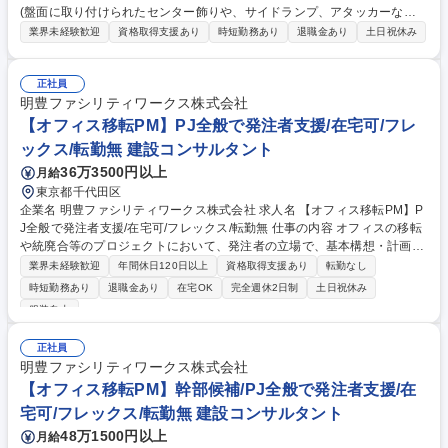
(盤面に取り付けられたセンター飾りや、サイドランプ、アタッカーなど
の部品)・筐体の機構設計をお任せします。将来的には後輩育成やマネジ
業界未経験歓迎
資格取得支援あり
時短勤務あり
退職金あり
土日祝休み
メントの役割も担っていただきます◎ 【具体的には】 ■パチンコメーカー
からの依頼書を元に企画部が作成したデザイン画、仕様書をもとに、どの
ように具現化するのか打ち合わせ ■パチンコ機に用いられるゲーム、アニ
正社員
メ、キャラクターの世界観を理解し、液晶演出に合わせ、役物をどのよう
明豊ファシリティワークス株式会社
に動かすのかを考えたり、液晶演出に合わせた動き方・光り方・立体感を
【オフィス移転PM】PJ全般で発注者支援/在宅可/フレ
検証 【代表機種】北斗の拳、蒼天の拳、花の慶次、牙狼 募集職種 千代田
ックス/転勤無 建設コンサルタント
区【機械設計】パチンコ機の役物の機構設計/年休120日/土日祝休み
36万3500円以上
月給
東京都千代田区
企業名 明豊ファシリティワークス株式会社 求人名 【オフィス移転PM】P
J全般で発注者支援/在宅可/フレックス/転勤無 仕事の内容 オフィスの移転
や統廃合等のプロジェクトにおいて、発注者の立場で、基本構想・計画、
発注支援、施工マネジメント等、移転が完了するまでの工程を、お客様に
業界未経験歓迎
年間休日120日以上
資格取得支援あり
転勤なし
寄り添って推進していきます。 【詳細】お客様先の担当者や経営層、ビル
時短勤務あり
退職金あり
在宅OK
完全週休2日制
土日祝休み
管理会社、施工会社、什器メーカー、当社のデザイナーや建築・設備担当
服装自由
者等多くの関係者の柱となってプロジェクトを推進し、お客様が待望する
新オフィスの完成を目指します。 【実績例（敬称略）】ライオン、SAPジ
正社員
ャパン、博報堂、ADKホールディングス、セガサミーホールディングス、
明豊ファシリティワークス株式会社
KDDI、GMOインターネット 等多数 募集職種 【オフィス移転PM】PJ全般
【オフィス移転PM】幹部候補/PJ全般で発注者支援/在
で発注者支援/在宅可/フレックス/転勤無
宅可/フレックス/転勤無 建設コンサルタント
48万1500円以上
月給