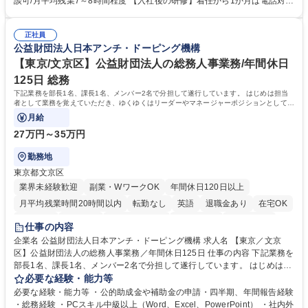
談可/月平均残業7～8時間程度 【入社後の研修】着任から1か月は電話対応
体的には】電話応対、メール、お手紙対応、ご指摘品調査報告書作成、有
のOJTを中心に実施し、電話対応に慣れた段階でメール・手紙のOJTを実
人チャットボット対応など。 【1日の対応件数】■電話：月間一人当たり
施する予定です。独り立ち以降もしっかりフォローする体制を整えていま
平均100件前後■メール・手紙：同上40件前後 募集職種 中野本社【お客様
正社員
すのでご安心ください。 【当社について】キリングループの広報機能を担
公益財団法人日本アンチ・ドーピング機構
相談室】お客様のお声をもとにより良い商品づくりへ貢献
う会社として、お客様との出会いを大切にし、磨き上げたホスピタリティ
を込めてコミュニケーションをとりながら広報関連業務を行っておりま
【東京/文京区】公益財団法人の総務人事業務/年間休日
す。 学歴・資格 学歴：大学院 大学 高専 短大 専修学校 高校 語学力： 資
125日 総務
格：
下記業務を部長1名、課長1名、メンバー2名で分担して遂行しています。 はじめは担当
者として業務を覚えていただき、ゆくゆくはリーダーやマネージャーポジションとして活
躍いただくことを期待しています。
月給
27万円～35万円
勤務地
東京都文京区
業界未経験歓迎
副業・WワークOK
年間休日120日以上
月平均残業時間20時間以内
転勤なし
英語
退職金あり
在宅OK
賞与あり
育休あり
完全週休2日制
交通費支給
土日祝休み
仕事の内容
食事補助あり
企業名 公益財団法人日本アンチ・ドーピング機構 求人名 【東京／文京
区】公益財団法人の総務人事業務／年間休日125日 仕事の内容 下記業務を
部長1名、課長1名、メンバー2名で分担して遂行しています。 はじめは担
当者として業務を覚えていただき、ゆくゆくはリーダーやマネージャーポ
必要な経験・能力等
ジションとして活躍いただくことを期待しています。 【総務・人事グルー
必要な経験・能力等 ・公的助成金や補助金の申請・四半期、年間報告経験
プの業務内容】 ・人事制度関連 ・採用活動 ・教育研修の企画、実行 ・勤
・総務経験 ・PCスキル中級以上（Word、Excel、PowerPoint） ・社内外