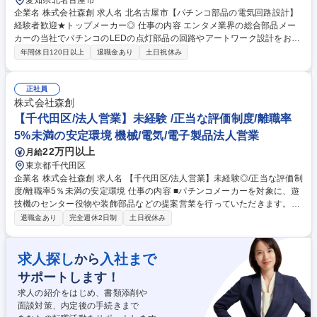
愛知県北名古屋市
企業名 株式会社森創 求人名 北名古屋市【パチンコ部品の電気回路設計】
経験者歓迎★トップメーカー◎ 仕事の内容 エンタメ業界の総合部品メー
カーの当社でパチンコのLEDの点灯部品の回路やアートワーク設計をお任
せ！メーカー要望の企画/演出/デザインの仕様を基に、LEDの点灯時間/タ
年間休日120日以上
退職金あり
土日祝休み
イミング等の制御回路を設計します。 【具体的には】 ■パチンコメーカー
からの依頼→企画課が作成したデザイン画、仕様書を基に、打ち合わせを
実施 ■基板上で成立するかどうか設計・検討 現在のパチンコ機では液晶画
正社員
面等の中心部だけでも20枚ほどの基板を用いており、液晶画面の演出に合
株式会社森創
わせて、役物やLEDを光らせるなど、液晶周辺の演出に大きな役割を担っ
【千代田区/法人営業】未経験 /正当な評価制度/離職率
ています。 仕事内容の変更の範囲：なし 募集職種 北名古屋市【パチンコ
5%未満の安定環境 機械/電気/電子製品法人営業
部品の電気回路設計】経験者歓迎★トップメーカー◎
22万円以上
月給
東京都千代田区
企業名 株式会社森創 求人名 【千代田区/法人営業】未経験◎/正当な評価制
度/離職率5％未満の安定環境 仕事の内容 ■パチンコメーカーを対象に、遊
技機のセンター役物や装飾部品などの提案営業を行っていただきます。業
界未経験でも安心してスタートできるOJT体制が整っています。 【業務の
退職金あり
完全週休2日制
土日祝休み
流れ】お客様からの要望をキャッチしたら企画部へデザインを依頼。その
後、設計部に施策の依頼をし、企画書を作成。企画書ができたら、いよい
よコンペに参加します。仕事が受注できたら、生産部へ依頼をし、納品ま
求人探し
入社まで
から
で担当します。 業界未経験でも先輩に同行しながら覚えていきますので、
サポートします！
安心です◎ 業務内容の変更の範囲：当社業務全般 募集職種 【千代田区/法
人営業】未経験◎/正当な評価制度/離職率5％未満の安定環境
求人の紹介をはじめ、書類添削や
面談対策、内定後の手続きまで