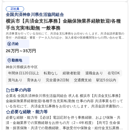
日入社◆【渋谷/一般事務】未経験歓迎/年休124日/残業ほぼ無
両立が可能 ■有給取得を積極的に推奨、年間10日程度の取得実績 ■1ヶ月
正社員
のOJTで業務を習得可能、未経験でもしっかりサポート 学歴・資格 学
全国共済神奈川県生活協同組合
歴：大学院 大学 高専 短大 語学力： 資格：
横浜市【共済金支払事務】金融保険業界経験歓迎/各種
手当充実/転勤無 一般事務
共済事業を行っている当社にて、共済金支払事務をお任せいたします。共済金請求書類の
受付・内容確認・審査・データ入力のほか、加入者様や医療機関等からの問い合わせ電話
対応や書類発送等を担当します。
月給
26万円～35万円
勤務地
神奈川県横浜市中区
年間休日120日以上
転勤なし
経験者歓迎
退職金あり
在宅OK
賞与あり
育休あり
完全週休2日制
交通費支給
駅近5分以内
土日祝休み
仕事の内容
企業名 全国共済神奈川県生活協同組合 求人名 横浜市【共済金支払事務】
金融保険業界経験歓迎/各種手当充実/転勤無 仕事の内容 共済事業を行って
いる当社にて、共済金支払事務をお任せいたします。共済金請求書類の受
付・内容確認・審査・データ入力のほか、加入者様や医療機関等からの問
必要な経験・能力等
い合わせ電話対応や書類発送等を担当します。 ■共済金請求書類の受付、
必要な経験・能力等 【必須】電話応対を伴う事務経験、および保険・共
内容確認、および共済金支払に関する審査・事務処理業務全般を担当 ■専
済・金融業界での実務経験をお持ちの方（2～4年程度）【尚可】生命保
用システムへのデータ入力、各種必要書類の作成・発送作業 ■加入者様や
険・損害保険・共済での勤務経験、事故受付や保険金・給付金支払業務経