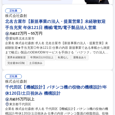
正社員
株式会社森創
北名古屋市【新規事業の法人・提案営業】未経験歓迎
手当充実 年休121日 機械/電気/電子製品法人営業
22万円～55万円
月給
愛知県北名古屋市
企業名 株式会社森創 求人名 北名古屋市【新規事業の法人・提案営業】未
経験歓迎★手当充実◎年休121日 仕事の内容 新規事業である車載から雑貨
まで幅広い製品のOEM/ODMサービスを手掛ける「バクツク」での法人営
業をご担当いただきます◎お客様のニーズをかなえる商品を当社の技術力
業界未経験歓迎
年間休日120日以上
転勤なし
退職金あり
で形にして提案するためやりがいあり！ 【顧客】HPや展示会経由でのお
完全週休2日制
土日祝休み
問い合わせ/お取引先・金融機関からのご紹介先 【営業スタイル】1回目の
打ち合わせでお客様のニーズをヒアリングし、社内でどのように形にする
か検討→2回目の打ち合わせで具体的な提案を実施(場合により出張もござ
正社員
います) 【評価制度】売上ではなく、最終目標に沿った行動ができている
株式会社森創
かのプロセスを重視して評価いたします。 募集職種 北名古屋市【新規事
千代田区【機械設計】パチンコ機の役物の機構設計/年
業の法人・提案営業】未経験歓迎★手当充実◎年休121日
休120日/土日祝休み 機構設計
35万円以上
月給
東京都千代田区
企業名 株式会社森創 求人名 千代田区【機械設計】パチンコ機の役物の機
構設計/年休120日/土日祝休み 仕事の内容 パチンコ盤面の樹脂部品、役物