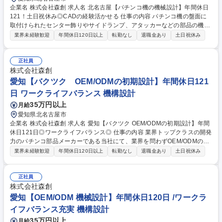
企業名 株式会社森創 求人名 北名古屋【パチンコ機の機械設計】年間休日
121！土日祝休み◎CADの経験活かせる 仕事の内容 パチンコ機の盤面に
取付けられたセンター飾りやサイドランプ、アタッカーなどの部品の機構
設計をご担当いただきます。仕様書やデザイン画をもとに、各演出や世界
業界未経験歓迎
年間休日120日以上
転勤なし
退職金あり
土日祝休み
観を表現するための役物の構造を具現化します。 【具体的には】 仕様書
やデザイン画をもとに、各演出や世界観を表現するための役物の構造を具
現化いただきます。経験が浅い方でも先輩が丁寧に教えますので安心して
正社員
スタートできる環境です◎ 商品を創り上げるやりがいを感じながら働くこ
株式会社森創
とができるポジションです！ 募集職種 北名古屋【パチンコ機の機械設
愛知【バクツク OEM/ODMの初期設計】年間休日121
計】年間休日121！土日祝休み◎CADの経験活かせる
日 ワークライフバランス 機構設計
35万円以上
月給
愛知県北名古屋市
企業名 株式会社森創 求人名 愛知【バクツク OEM/ODMの初期設計】年間
休日121日◎ワークライフバランス◎ 仕事の内容 業界トップクラスの開発
力のパチンコ部品メーカーである当社にて、業界を問わずOEM/ODMの新
規事業「バクツク」を展開中。「バクツク」で初期設計（OEM/ODM）の
業界未経験歓迎
年間休日120日以上
転勤なし
退職金あり
土日祝休み
業務をお任せいたします◎ 【具体的には】 ■営業や客先と製品の打ち合わ
せ ■構想設計、基本設計と客先提案・見積提案 ■部品業者・電気担当との
連携 ■試作品の作成 など お客様の求める製品の要望を形にするやりがい
正社員
のあるポジションです！ 募集職種 愛知【バクツク OEM/ODMの初期設
株式会社森創
計】年間休日121日◎ワークライフバランス◎
愛知【OEM/ODM 機械設計】年間休日120日 /ワークラ
イフバランス充実 機構設計
35万円以上
月給