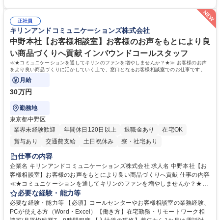
医療機関等からの各種問い合わせに対する丁寧かつ迅速な電話応対 ■現場
験がある方 【求める人物像】■相手の立場に立った丁寧な対応ができる方
調査の対応および業務プロセスの改善活動 【業務内容の変更範囲】当社の
■チームワークを大切にし、素直に学べる方★外勤の保険営業から内勤事
指定する業務 募集職種 横浜市【共済金支払事務】金融保険業界経験歓迎/
正社員
務へのキャリアチェンジ希望者も大歓迎です！ 学歴・資格 学歴：大学院
キリンアンドコミュニケーションズ株式会社
各種手当充実/転勤無
大学 高専 短大 専修学校 高校 語学力： 資格：
中野本社【お客様相談室】お客様のお声をもとにより良
い商品づくりへ貢献 インバウンドコールスタッフ
≪★コミュニケーションを通してキリンのファンを増やしませんか？★≫ お客様のお声
をより良い商品づくりに活かしていく上で、窓口となるお客様相談室でのお仕事です。
月給
30万円
勤務地
東京都中野区
業界未経験歓迎
年間休日120日以上
退職金あり
在宅OK
賞与あり
交通費支給
土日祝休み
寮・社宅あり
仕事の内容
企業名 キリンアンドコミュニケーションズ株式会社 求人名 中野本社【お
客様相談室】お客様のお声をもとにより良い商品づくりへ貢献 仕事の内容
≪★コミュニケーションを通してキリンのファンを増やしませんか？★≫
お客様のお声をより良い商品づくりに活かしていく上で、窓口となるお客
必要な経験・能力等
様相談室でのお仕事です。 日々お客様からいただくキリングループへのご
必要な経験・能力等 【必須】コールセンターやお客様相談室の業務経験、
意見を、企業活動に活かしています。お客様からの声に迅速かつ誠意をも
PCが使える方（Word・Excel）【働き方】在宅勤務・リモートワーク相
って対応、情報提供するとともにグループ内活動に反映しています。 【具