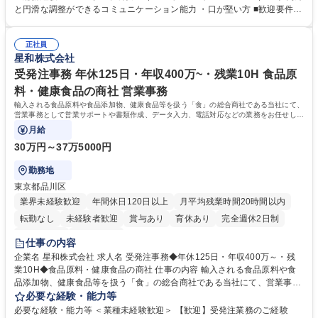
怠管理 ・官公庁への各種提出 ・法定の会議運営（評議員会、理事会） ・
と円滑な調整ができるコミュニケーション能力 ・口が堅い方 ■歓迎要件
コンプライアンス ・内部規程やルールの管理、整備、文書管理 ・契約関
・採用業務経験 ・英語に抵抗がない方 ・営業経験 学歴・資格 学歴：大学
連 ・衛生管理 ・防災関連・公的助成金の管理・オフィス、ファシリティ
院 大学 高専 短大 専修学校 高校 語学力： 資格：
管理 ・福利厚生関連 ・職員からの問合せ、相談対応 ・その他日常の総務
正社員
星和株式会社
業務全般 募集職種 【東京／文京区】公益財団法人の総務人事業務／年間
休日125日
受発注事務 年休125日・年収400万~・残業10H 食品原
料・健康食品の商社 営業事務
輸入される食品原料や食品添加物、健康食品等を扱う「食」の総合商社である当社にて、
営業事務として営業サポートや書類作成、データ入力、電話対応などの業務をお任せしま
す。
月給
30万円～37万5000円
勤務地
東京都品川区
業界未経験歓迎
年間休日120日以上
月平均残業時間20時間以内
転勤なし
未経験者歓迎
賞与あり
育休あり
完全週休2日制
交通費支給
土日祝休み
仕事の内容
企業名 星和株式会社 求人名 受発注事務◆年休125日・年収400万～・残
業10H◆食品原料・健康食品の商社 仕事の内容 輸入される食品原料や食
品添加物、健康食品等を扱う「食」の総合商社である当社にて、営業事務
として営業サポートや書類作成、データ入力、電話対応などの業務をお任
必要な経験・能力等
せします。 ・受注／出荷指示／売上管理／仕入管理／在庫管理／お客様や
必要な経験・能力等 ＜業種未経験歓迎＞ 【歓迎】受発注業務のご経験