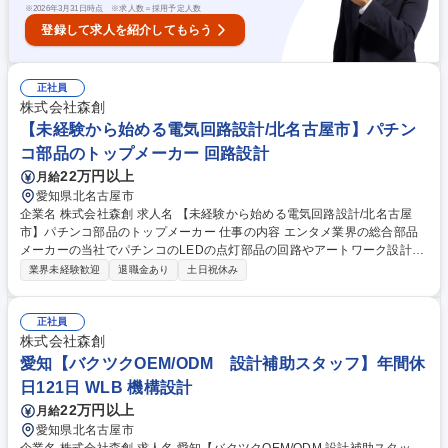
※
2026年3月31日時点 ※求人数＝採用予定人数
登録して求人を紹介してもらう
正社員
株式会社森創
【未経験から始める電気回路設計/北名古屋市】パチン
コ部品のトップメーカー 回路設計
22万円以上
月給
愛知県北名古屋市
企業名 株式会社森創 求人名 【未経験から始める電気回路設計/北名古屋
市】パチンコ部品のトップメーカー 仕事の内容 エンタメ業界の総合部品
メーカーの当社でパチンコのLEDの点灯部品の回路やアートワーク設計を
お任せします。ご経験がなくても、電気回路についての基礎的な知識があ
業界未経験歓迎
退職金あり
土日祝休み
ればご活躍いただけます◎ 【具体的には】 パチンコメーカーからの依頼
書を元に企画課が作成したデザイン画、仕様書を基に、打ち合わせを行
い、実際に基板上で成立するかを設計・検討していきます。現在のパチン
正社員
コ機では液晶画面等の中心部だけでも20枚ほどの基板を用いており、液晶
株式会社森創
画面の演出に合わせて、役物を動かす、LEDを光らせるなど、液晶周辺の
愛知【バクツクOEM/ODM 設計補助スタッフ】年間休
演出に大きな役割を担っています。 募集職種 【未経験から始める電気回
日121日 WLB 機構設計
路設計/北名古屋市】パチンコ部品のトップメーカー
22万円以上
月給
愛知県北名古屋市