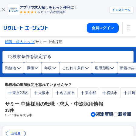
アプリで求人探しをもっと便利に！
インストール
レビュー高評価
無料
会員ログイン
/
転職・求人トップ
サミー 中途採用
検索条件を設定する
勤務地
職種
年収
こだわり条件
雇用形態
新着のみ
勤務地の追加設定を忘れていませんか？
東京23区
大阪市
名古屋市
東京都
横浜市
川崎
サミー 中途採用の転職・求人・中途採用情報
33
件
関連度順
新着順
1
〜
33
件目を表示中
正社員