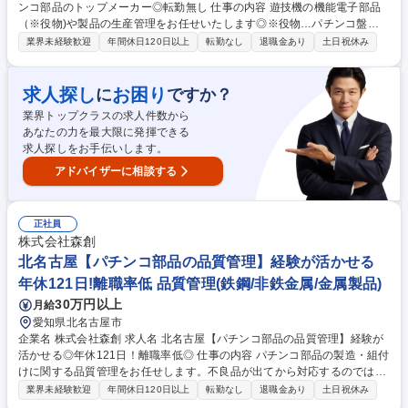
ンコ部品のトップメーカー◎転勤無し 仕事の内容 遊技機の機能電子部品
（※役物)や製品の生産管理をお任せいたします◎※役物…パチンコ盤面
のセンター飾りやサイドランプなどの部品でパチンコの面白さを決定づけ
業界未経験歓迎
年間休日120日以上
転勤なし
退職金あり
土日祝休み
る機能部品です。 【具体的には】 ■生産計画立案と実行（国内及び海外の
協力業者、社内工程を対象） ■客先納品日程立案と実行 ■棚卸業務、在庫
業務、資材管理、外注管理 など ほぼすべてのメーカーと取引しており、
求人探し
お困り
に
ですか？
幅広くヒット機種に携わる面白さを体感することができるためやりがいが
業界トップクラスの求人件数から
ある環境です。 募集職種 北名古屋【生産管理】経験が活かせる★パチン
あなたの力を最大限に発揮できる
コ部品のトップメーカー◎転勤無し
求人探しをお手伝いします。
アドバイザーに相談する
正社員
株式会社森創
北名古屋【パチンコ部品の品質管理】経験が活かせる
年休121日!離職率低 品質管理(鉄鋼/非鉄金属/金属製品)
30万円以上
月給
愛知県北名古屋市
企業名 株式会社森創 求人名 北名古屋【パチンコ部品の品質管理】経験が
活かせる◎年休121日！離職率低◎ 仕事の内容 パチンコ部品の製造・組付
けに関する品質管理をお任せします。不良品が出てから対応するのではな
く、不良品が出ないようにするための仕事で、「製品を創っている」とい
業界未経験歓迎
年間休日120日以上
転勤なし
退職金あり
土日祝休み
う感覚も味わえるポジションです。 【具体的には】 ■仕入先（外注先）へ