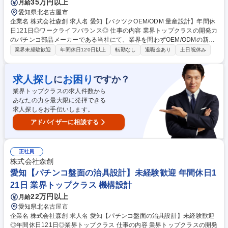
35万円以上
月給
愛知県北名古屋市
企業名 株式会社森創 求人名 愛知【バクツクOEM/ODM 量産設計】年間休
日121日◎ワークライフバランス◎ 仕事の内容 業界トップクラスの開発力
のパチンコ部品メーカーである当社にて、業界を問わずOEM/ODMの新規
事業「バクツク」を展開中。「バクツク」で量産設計の業務をお任せいた
業界未経験歓迎
年間休日120日以上
転勤なし
退職金あり
土日祝休み
します◎ 【具体的には】 ■営業や客先と製品の打ち合わせ ■詳細設計、生
産設計と客先提案・見積提案 ■部品業者・電気担当との連携 ■量産に向け
生産部門との連携 お客様の求める製品の要望を形にするやりがいのあるポ
求人探し
お困り
に
ですか？
ジションです！ 募集職種 愛知【バクツクOEM/ODM 量産設計】年間休日1
業界トップクラスの求人件数から
21日◎ワークライフバランス◎
あなたの力を最大限に発揮できる
求人探しをお手伝いします。
アドバイザーに相談する
正社員
株式会社森創
愛知【パチンコ盤面の治具設計】未経験歓迎 年間休日1
21日 業界トップクラス 機構設計
22万円以上
月給
愛知県北名古屋市
企業名 株式会社森創 求人名 愛知【パチンコ盤面の治具設計】未経験歓迎
◎年間休日121日◎業界トップクラス 仕事の内容 業界トップクラスの開発