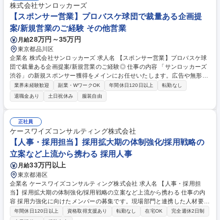
株式会社サンロッカーズ
【スポンサー営業】プロバスケ球団で裁量ある企画提
案/新規営業のご経験 その他営業
28万円～35万円
月給
東京都品川区
企業名 株式会社サンロッカーズ 求人名 【スポンサー営業】プロバスケ球
団で裁量ある企画提案/新規営業のご経験◎ 仕事の内容 「サンロッカーズ
渋谷」の新規スポンサー獲得をメインにお任せいたします。広告や無形商
材の営業経験を活かし、裁量を持って新規開拓に挑めるポジションです。
業界未経験歓迎
副業・WワークOK
年間休日120日以上
転勤なし
■新規スポンサー企業の開拓（アプローチから提案、成約まで） ■既存ス
退職金あり
土日祝休み
服装自由
ポンサーへのリレーション構築と継続提案 ■企業の課題に合わせた、スポ
ンサーシップ活用企画の提案 ■試合当日の運営サポート、スポンサー様対
応 ★決められた枠を売るのではなく、自由な発想でお客様へのソリューシ
正社員
ョンを考え、実行いただきます。 募集職種 【スポンサー営業】プロバス
ケースワイズコンサルティング株式会社
ケ球団で裁量ある企画提案/新規営業のご経験◎
【人事・採用担当】採用拡大期の体制強化/採用戦略の
立案など上流から携わる 採用人事
33万円以上
月給
東京都港区
企業名 ケースワイズコンサルティング株式会社 求人名 【人事・採用担
当】採用拡大期の体制強化/採用戦略の立案など上流から携わる 仕事の内
容 採用力強化に向けたメンバーの募集です。現場部門と連携した人材要件
定義などの上流業務から中途採用の実務全般までをお任せします。上司や
年間休日120日以上
資格取得支援あり
転勤なし
在宅OK
完全週休2日制
先輩のフォローはございますが、主体性を発揮できる環境です。 【具体的