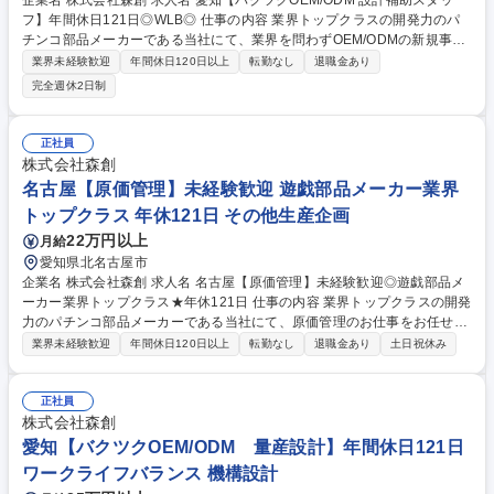
企業名 株式会社森創 求人名 愛知【バクツクOEM/ODM 設計補助スタッ
フ】年間休日121日◎WLB◎ 仕事の内容 業界トップクラスの開発力のパ
チンコ部品メーカーである当社にて、業界を問わずOEM/ODMの新規事業
「バクツク」を展開中。 「バクツク」で製品の量産に向け、設計者の補助
業界未経験歓迎
年間休日120日以上
転勤なし
退職金あり
業務を行っていただきます。 【仕事内容】「バクツク」の機械設計（OE
完全週休2日制
M/ODM） 【具体的には】 ■製品図面作成（2D→3Dなど） ■見積作成 ■測
定表の作成 ■部品発注・受入・検査 ■試作品の作成 など 将来的には設計者
として活躍していただきたいと考えております。 募集職種 愛知【バクツ
正社員
クOEM/ODM 設計補助スタッフ】年間休日121日◎WLB◎
株式会社森創
名古屋【原価管理】未経験歓迎 遊戯部品メーカー業界
トップクラス 年休121日 その他生産企画
22万円以上
月給
愛知県北名古屋市
企業名 株式会社森創 求人名 名古屋【原価管理】未経験歓迎◎遊戯部品メ
ーカー業界トップクラス★年休121日 仕事の内容 業界トップクラスの開発
力のパチンコ部品メーカーである当社にて、原価管理のお仕事をお任せい
たします◎商品コストの低減など、効率的にモノづくりをするために不可
業界未経験歓迎
年間休日120日以上
転勤なし
退職金あり
土日祝休み
欠なやりがいあるポジションです！ 【具体的には】 ■製品のデータから原
価を試算し見積もりを作成 ■協力業者との打ち合わせ ■製品の仕様や製造
手順が決まる過程での製品の原価試算 未経験の方でも先輩がサポートいた
正社員
しますのでご安心ください◎ 仕事内容の変更の範囲：当社業務全般 募集
株式会社森創
職種 名古屋【原価管理】未経験歓迎◎遊戯部品メーカー業界トップクラス
愛知【バクツクOEM/ODM 量産設計】年間休日121日
★年休121日
ワークライフバランス 機構設計