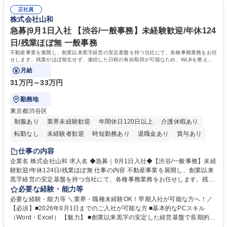
総務人事＜未経験歓迎＞◇三菱電機G・社会インフラを支える/年休127日
ミュニケーション能力を持っている方 ・人事総務領域に興味がありゼネラ
正社員
リスト志向をお持ちの方 学歴・資格 学歴：大学院 大学 語学力： 資格：
株式会社山和
急募|9月1日入社 【渋谷/一般事務】未経験歓迎/年休124
日/残業ほぼ無 一般事務
不動産事業を展開し、創業以来黒字経営の安定基盤を持つ当社にて、各種事務業務をお任
せします。残業がほぼ発生せず、連続した日程の有給取得が可能なため、WLBを整えた
い方にお勧めの環境です！
月給
31万円～33万円
勤務地
東京都渋谷区
制服あり
業界未経験歓迎
年間休日120日以上
介護休暇あり
転勤なし
未経験者歓迎
時短勤務あり
退職金あり
賞与あり
育休あり
完全週休2日制
交通費支給
土日祝休み
仕事の内容
企業名 株式会社山和 求人名 ◆急募｜9月1日入社◆【渋谷/一般事務】未経
験歓迎/年休124日/残業ほぼ無 仕事の内容 不動産事業を展開し、創業以来
黒字経営の安定基盤を持つ当社にて、各種事務業務をお任せします。残業
がほぼ発生せず、連続した日程の有給取得が可能なため、WLBを整えたい
必要な経験・能力等
方にお勧めの環境です！ 入社後はOJTを通じて丁寧に研修を行いますの
必要な経験・能力等 ＼業界・職種未経験OK！早期入社が可能な方へ！／
で、事務未経験の方でも安心して臨むことができます。 【業務詳細】■電
【必須】■2026年9月1日までのご入社が可能な方 ■基本的なPCスキル
話・来客対応 ■物件の鍵や社内の備品管理 ■データ入力や書類作成 ■契約
（Word・Excel） 【魅力】 ■創業以来黒字の安定した経営基盤で長期的に
書などのファイリング ■郵送物の仕訳・発送 など 募集職種 ◆急募｜9月1
安心して働ける環境 ■残業ほぼなしで働きやすさ抜群、プライベートとの