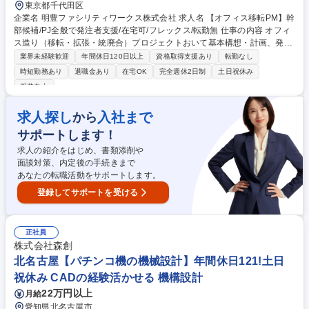
東京都千代田区
企業名 明豊ファシリティワークス株式会社 求人名 【オフィス移転PM】幹
部候補/PJ全般で発注者支援/在宅可/フレックス/転勤無 仕事の内容 オフィ
ス造り（移転・拡張・統廃合）プロジェクトおいて基本構想・計画、発注
支援、施工マネジメント等移転が完了するまでの工程を、お客様に寄り添
業界未経験歓迎
年間休日120日以上
資格取得支援あり
転勤なし
って推進していきます。ゆくゆくはメンバーのマネジメントも！ 【詳細】
時短勤務あり
退職金あり
在宅OK
完全週休2日制
土日祝休み
お客様先の担当者や経営層、ビル管理会社、施工会社、什器メーカー、当
服装自由
社のデザイナーや建築・設備担当者等多くの関係者の柱となってプロジェ
クトを推進し、お客様が待望する新オフィスの完成を目指します。 【実績
求人探し
入社まで
から
例（敬称略）】ライオン、SAPジャパン、博報堂、ADKホールディング
ス、セガサミーホールディングス、KDDI、GMOインターネット 等多数 募
サポートします！
集職種 【オフィス移転PM】幹部候補/PJ全般で発注者支援/在宅可/フレッ
求人の紹介をはじめ、書類添削や
クス/転勤無
面談対策、内定後の手続きまで
あなたの転職活動をサポートします。
登録してサポートを受ける
正社員
株式会社森創
北名古屋【パチンコ機の機械設計】年間休日121!土日
祝休み CADの経験活かせる 機構設計
22万円以上
月給
愛知県北名古屋市