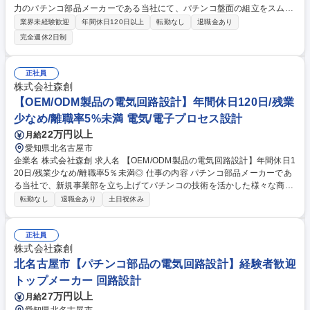
力のパチンコ部品メーカーである当社にて、パチンコ盤面の組立をスムー
ズに行うための治具設計の業務をお任せいたします。 【具体的には】 品
業界未経験歓迎
年間休日120日以上
転勤なし
退職金あり
質保証のメンバーから治具の仕様をもらい、治具の設計、作成を行いま
完全週休2日制
す。 設計基準に基づき、コストや機能性を意識した設計を行っていただき
ます。 治具はプラスチックを基本とし、切削機で加工して作成します。
募集職種 愛知【パチンコ盤面の治具設計】未経験歓迎◎年間休日121日◎
正社員
業界トップクラス
株式会社森創
【OEM/ODM製品の電気回路設計】年間休日120日/残業
少なめ/離職率5%未満 電気/電子プロセス設計
22万円以上
月給
愛知県北名古屋市
企業名 株式会社森創 求人名 【OEM/ODM製品の電気回路設計】年間休日1
20日/残業少なめ/離職率5％未満◎ 仕事の内容 パチンコ部品メーカーであ
る当社で、新規事業部を立ち上げてパチンコの技術を活かした様々な商品
を開発しております。その新規事業部で電気回路設計を行っていただける
転勤なし
退職金あり
土日祝休み
方を募集しております。 【詳細】お客様からの要望を聞き、どのような電
気回路を作ればよいかを検討し、製品を作成するまでの計画を立てます。
適切な発注先に回路の依頼をし、納品された回路を元に製品を完成させま
正社員
す。お客様に納期の回答をするために作業時間をイメージしたり、同部署
株式会社森創
の機械設計者と打ち合わせを行ったたりと製品設計の管理業務を幅広く行
北名古屋市【パチンコ部品の電気回路設計】経験者歓迎
う事ができる業務です。■仕事内容の変更の範囲：当社業務全般 募集職種
トップメーカー 回路設計
【OEM/ODM製品の電気回路設計】年間休日120日/残業少なめ/離職率5％
27万円以上
月給
未満◎