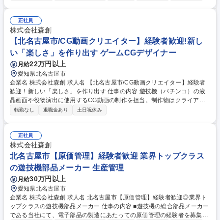
（繰り返し動作テスト） ■2次加工部品やシール・シート等の温度試験 ■試
験用装置の設計や作製 ■試験結果の記録・データ入力・不具合の抽出・原
因分析 ■改善案のフィードバック（開発・製造部門への連携） 業務内容の
正社員
変更範囲：当社が定める範囲 募集職種 【遊技機部品の試験・評価スタッ
株式会社森創
フ】経験活かせる◎年間休日121◎残業少なめ
【北名古屋市/CG動画クリエイター】経験者歓迎!新し
い「楽しさ」を作り出す ゲームCGデザイナー
22万円以上
月給
愛知県北名古屋市
企業名 株式会社森創 求人名 【北名古屋市/CG動画クリエイター】経験者
歓迎！新しい「楽しさ」を作り出す 仕事の内容 遊技機（パチンコ）の液
晶画面や役物演出に使用するCG動画の制作を担当。制作物はクライアン
トへの提案にも活用され、案件獲得に直結するクリエイティブな業務で
転勤なし
退職金あり
土日祝休み
す。 【仕事の流れ】 プロダクトデザイナーが企画・デザインした液晶や
役物のＣＧ動画を作成します。より魅力的に見えるようなエフェクトをか
けていただきます。 将来的には企画やデザインも担当していただき、案件
正社員
担当もお任せします。 募集職種 【北名古屋市/CG動画クリエイター】経験
株式会社森創
者歓迎！新しい「楽しさ」を作り出す
北名古屋市【原価管理】経験者歓迎 業界トップクラス
の遊技機部品メーカー 生産管理
30万円以上
月給
愛知県北名古屋市
企業名 株式会社森創 求人名 北名古屋市【原価管理】経験者歓迎◎業界ト
ップクラスの遊技機部品メーカー 仕事の内容 ■遊技機の総合部品メーカー
である当社にて、電子部品の製造にあたっての原価管理の経験者を募集い