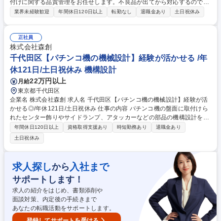
付けに関する品質管理をお任せします。不良品が出てから対応するのでは
なく、不良品が出ないようにするための仕事で、「製品を創っている」と
業界未経験歓迎
年間休日120日以上
転勤なし
退職金あり
土日祝休み
いう感覚も味わえるポジションです。 【具体的には】 ■仕入先（外注先）
への品質監査・指導 ■抜取り検査対応と検査結果の資料作成 ■社内組付け
ラインへの品質指導・改善活動 ■品質データの収集・分析・報告 未経験の
正社員
方もしっかりサポートするので安心です◎ 募集職種 北名古屋【パチンコ
株式会社森創
部品の品質管理】未経験歓迎★年休121日！離職率低◎転勤無
千代田区【パチンコ機の機械設計】経験が活かせる /年
休121日/土日祝休み 機構設計
22万円以上
月給
東京都千代田区
企業名 株式会社森創 求人名 千代田区【パチンコ機の機械設計】経験が活
かせる◎/年休121日/土日祝休み 仕事の内容 パチンコ機の盤面に取付けら
れたセンター飾りやサイドランプ、アタッカーなどの部品の機構設計をご
担当いただきます。 【具体的には】 パチンコメーカーからの依頼書を元
年間休日120日以上
資格取得支援あり
時短勤務あり
退職金あり
に企画部が作成したデザイン画、仕様書をもとに、どのように具現化する
土日祝休み
のか打ち合わせを行います。パチンコ機に用いられるゲーム、アニメ、キ
ャラクターの世界観を理解し、液晶演出に合わせ、役物をどのように動か
すのかを考えたり、液晶演出に合わせた動き方・光り方・立体感を検証し
求人探し
入社まで
から
ます。【代表機種】北斗の拳、花の慶次、東京グール、俺の妹がこんなに
サポートします！
可愛いわけがない。など 募集職種 千代田区【パチンコ機の機械設計】経
験が活かせる◎/年休121日/土日祝休み
求人の紹介をはじめ、書類添削や
面談対策、内定後の手続きまで
あなたの転職活動をサポートします。
登録してサポートを受ける