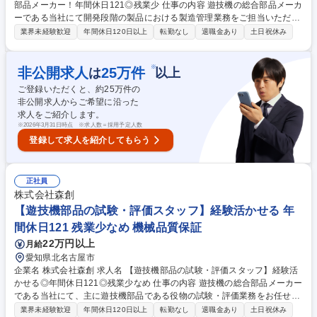
部品メーカー！年間休日121◎残業少 仕事の内容 遊技機の総合部品メーカ
ーである当社にて開発段階の製品における製造管理業務をご担当いただき
ます◎ 【業務内容】 ■組付スケジュールの構築、調整 ■組付手順書の確認
業界未経験歓迎
年間休日120日以上
転勤なし
退職金あり
土日祝休み
■組付作業の工程管理および進捗確認 ■作業者（製造派遣社員）の教育、
管理、指導 ■組付品のチェック、改善業務 ■工数確認 など 仕事内容の変更
の範囲：当社業務全般 募集職種 【開発品の製造管理】経験活かせる◎遊
※
非公開求人
25
万件
は
以上
技機部品メーカー！年間休日121◎残業少
ご登録いただくと、約
25
万件の
非公開求人からご希望に沿った
求人をご紹介します。
※
2026年3月31日時点 ※求人数＝採用予定人数
登録して求人を紹介してもらう
正社員
株式会社森創
【遊技機部品の試験・評価スタッフ】経験活かせる 年
間休日121 残業少なめ 機械品質保証
22万円以上
月給
愛知県北名古屋市
企業名 株式会社森創 求人名 【遊技機部品の試験・評価スタッフ】経験活
かせる◎年間休日121◎残業少なめ 仕事の内容 遊技機の総合部品メーカー
である当社にて、主に遊技機部品である役物の試験・評価業務をお任せし
ます。具体的には以下の業務をお願いいたします。 ■役物の駆動耐久試験
業界未経験歓迎
年間休日120日以上
転勤なし
退職金あり
土日祝休み