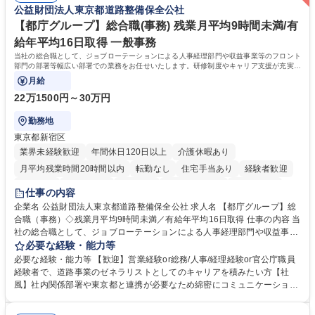
公益財団法人東京都道路整備保全公社
【都庁グループ】総合職(事務) 残業月平均9時間未満/有
給年平均16日取得 一般事務
当社の総合職として、ジョブローテーションによる人事経理部門や収益事業等のフロント
部門の部署等幅広い部署での業務をお任せいたします。研修制度やキャリア支援が充実し
ております！ ※下記業務詳細
月給
22万1500円～30万円
勤務地
東京都新宿区
業界未経験歓迎
年間休日120日以上
介護休暇あり
月平均残業時間20時間以内
転勤なし
住宅手当あり
経験者歓迎
研修あり
退職金あり
賞与あり
完全週休2日制
交通費支給
仕事の内容
駅近5分以内
資格取得手当あり
食事補助あり
企業名 公益財団法人東京都道路整備保全公社 求人名 【都庁グループ】総
合職（事務）◇残業月平均9時間未満／有給年平均16日取得 仕事の内容 当
社の総合職として、ジョブローテーションによる人事経理部門や収益事業
等のフロント部門の部署等幅広い部署での業務をお任せいたします。研修
必要な経験・能力等
制度やキャリア支援が充実しております！ ※下記業務詳細 【業務詳細】■
必要な経験・能力等 【歓迎】営業経験or総務/人事/経理経験or官公庁職員
管理部門：広報、人事、経理など当公社の運営に係る管理業務 ■収益部
経験者で、道路事業のゼネラリストとしてのキャリアを積みたい方【社
門：駐車場の新規開拓、管理運営、新宿駅西口広場の「イベントコーナ
風】社内関係部署や東京都と連携が必要なため綿密にコミュニケーション
ー」などの管理運営 ■道路部門：整備の急がれる骨格幹線道路や木造住宅
を図っています。 【業務の魅力】■幅広く携われる：総合職（事務）で
密集地域の特定整備路線の用地取得、道路に関する普及啓発事業、都内の
は、駐車場の管理運営や道路用地の取得、公益財団法人の中枢を担う管理