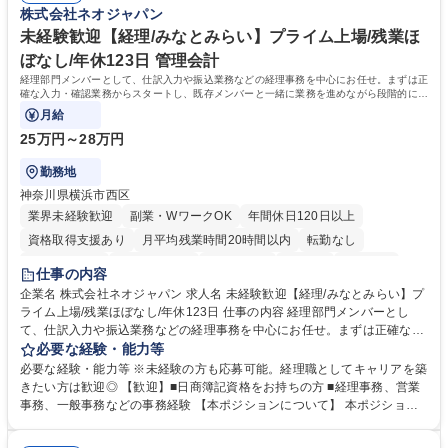
株式会社ネオジャパン
待され。組織を支えるスペシャリストとして、チームに貢献し、結果的に
社員から頼られる存在になることができます。平均19:30の退勤以降の業
未経験歓迎【経理/みなとみらい】プライム上場/残業ほ
務の持ち帰りも禁止されており、メリハリのある働き方となります。 学
ぼなし/年休123日 管理会計
歴・資格 学歴：大学院 大学 高専 短大 語学力： 資格：
経理部門メンバーとして、仕訳入力や振込業務などの経理事務を中心にお任せ。まずは正
確な入力・確認業務からスタートし、既存メンバーと一緒に業務を進めながら段階的に経
理知識を身につけていただきます。
月給
25万円～28万円
勤務地
神奈川県横浜市西区
業界未経験歓迎
副業・WワークOK
年間休日120日以上
資格取得支援あり
月平均残業時間20時間以内
転勤なし
未経験者歓迎
時短勤務あり
退職金あり
在宅OK
賞与あり
仕事の内容
完全週休2日制
交通費支給
駅近5分以内
土日祝休み
服装自由
企業名 株式会社ネオジャパン 求人名 未経験歓迎【経理/みなとみらい】プ
ライム上場/残業ほぼなし/年休123日 仕事の内容 経理部門メンバーとし
寮・社宅あり
て、仕訳入力や振込業務などの経理事務を中心にお任せ。まずは正確な入
力・確認業務からスタートし、既存メンバーと一緒に業務を進めながら段
必要な経験・能力等
階的に経理知識を身につけていただきます。 【具体的には】 ■社内稟議に
必要な経験・能力等 ※未経験の方も応募可能。経理職としてキャリアを築
基づく仕訳入力 ■月末の振込業務 ■明細作成 ■伝票処理、記帳業務 ■既存
きたい方は歓迎◎ 【歓迎】■日商簿記資格をお持ちの方 ■経理事務、営業
メンバーの業務サポート 【将来的には】 ■月次決算補助 ■四半期・年次決
事務、一般事務などの事務経験 【本ポジションについて】 本ポジション
算補助 ■有価証券報告書など開示資料作成補助 ■海外子会社を含む連結決
の魅力は、プライム上場企業の経理部門で、未経験から経理キャリアをス
算補助 ※3～5年程度を目安に、徐々に決算業務へ業務範囲を広げていく
タートできる点です。まずは仕訳入力や振込業務など基礎的な業務から担