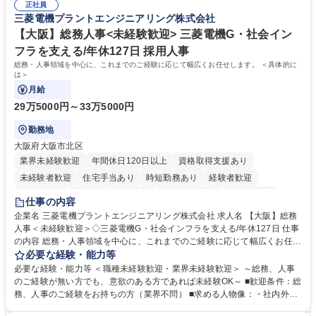
想定です。 募集職種 未経験歓迎【経理/みなとみらい】プライム上場/残業
正社員
当し、3～5年をかけて月次決算・四半期決算・開示資料作成補助などへス
三菱電機プラントエンジニアリング株式会社
ほぼなし/年休123日
テップアップできます。また、残業は通常月ほぼなく、決算月でも10時間
未満のため、無理なく経理として専門性を身につけられる環境です。 学
【大阪】総務人事<未経験歓迎> 三菱電機G・社会イン
歴・資格 学歴：大学院 大学 高専 短大 専修学校 高校 語学力： 資格：日商
フラを支える/年休127日 採用人事
簿記検定1級 日商簿記検定2級
総務・人事領域を中心に、これまでのご経験に応じて幅広くお任せします。 ＜具体的に
は＞
月給
29万5000円～33万5000円
勤務地
大阪府大阪市北区
業界未経験歓迎
年間休日120日以上
資格取得支援あり
未経験者歓迎
住宅手当あり
時短勤務あり
経験者歓迎
退職金あり
在宅OK
賞与あり
完全週休2日制
交通費支給
仕事の内容
駅近5分以内
土日祝休み
服装自由
寮・社宅あり
食事補助あり
企業名 三菱電機プラントエンジニアリング株式会社 求人名 【大阪】総務
人事＜未経験歓迎＞◇三菱電機G・社会インフラを支える/年休127日 仕事
の内容 総務・人事領域を中心に、これまでのご経験に応じて幅広くお任せ
します。 ＜具体的には＞ ・総務/人事労務（給与・社保・勤怠管理など）
必要な経験・能力等
・採用・教育研修 ・福利厚生運用 など ※基本的には事務所勤務ですが、
必要な経験・能力等 ＜職種未経験歓迎・業界未経験歓迎＞ ～総務、人事
採用や教育等の業務内容により、関西圏以外への日帰り・宿泊を伴う国内
のご経験が無い方でも、意欲のある方であれば未経験OK～ ■歓迎条件：総
出張もございます。 ※担当業務を持ちつつ、お互いに助け合いながら、総
務、人事のご経験をお持ちの方（業界不問） ■求める人物像：・社内外の
務部という組織として協力しながら進める体制です。 募集職種 【大阪】
関係各部門との調整を率先して行い、業務を円滑に遂行できる協調性やコ