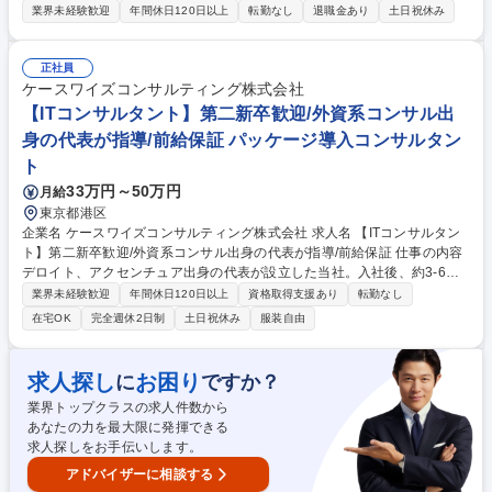
たします。商品コストの低減など、効率的にモノづくりをするために不可
業界未経験歓迎
年間休日120日以上
転勤なし
退職金あり
土日祝休み
欠なやりがいあるポジションです！ 【業務内容】企画部や設計部から製品
のデータをもらい、原価を試算し見積もりを作成します。原価の作成の際
には協力業者への問い合わせや、打ち合わせを行います。製品の仕様や製
正社員
造手順が決まる過程でも何度か試算を行います。初期段階で仮の試算をす
ケースワイズコンサルティング株式会社
ることもありますが、後に実際の価格がわかった際に生じた差異を埋める
【ITコンサルタント】第二新卒歓迎/外資系コンサル出
ため、社内や協力業者に協力を依頼することもあります。仕事内容の変更
身の代表が指導/前給保証 パッケージ導入コンサルタン
の範囲：当社業務全般 募集職種 北名古屋市【原価管理】経験者歓迎◎業
ト
界トップクラスの遊技機部品メーカー
33万円～50万円
月給
東京都港区
企業名 ケースワイズコンサルティング株式会社 求人名 【ITコンサルタン
ト】第二新卒歓迎/外資系コンサル出身の代表が指導/前給保証 仕事の内容
デロイト、アクセンチュア出身の代表が設立した当社。入社後、約3-6ヶ
月は役員による研修×社内PRJでの育成。その後、多様な業界の顧客の経
業界未経験歓迎
年間休日120日以上
資格取得支援あり
転勤なし
営・事業課題に対してITソリューションをベースとした提案を行います。
在宅OK
完全週休2日制
土日祝休み
服装自由
【研修】代表や役員が直接コンサルの基礎を指導し、社内PRJで実践しま
す。 【具体的な業務】受託やSES案件にて、顧客と対峙します。プライム
案件(約40%)では、自社の開発・インフラ部隊とセットでの参画が多く、
求人探し
お困り
に
ですか？
SESでは後段に記載の大手企業案件を中心にアテンドします。社長の人望
業界トップクラスの求人件数から
の厚さからベテランはみな在籍期間が長く、日々フィードバックを通じて
あなたの力を最大限に発揮できる
成長できる環境です。数年後に100名規模への成長を目指します。 募集職
求人探しをお手伝いします。
種 【ITコンサルタント】第二新卒歓迎/外資系コンサル出身の代表が指導/
前給保証
アドバイザーに相談する