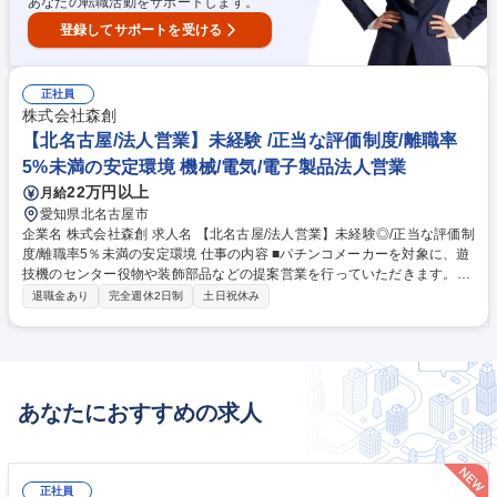
あなたの転職活動をサポートします。
登録してサポートを受ける
正社員
株式会社森創
【北名古屋/法人営業】未経験 /正当な評価制度/離職率
5%未満の安定環境 機械/電気/電子製品法人営業
22万円以上
月給
愛知県北名古屋市
企業名 株式会社森創 求人名 【北名古屋/法人営業】未経験◎/正当な評価制
度/離職率5％未満の安定環境 仕事の内容 ■パチンコメーカーを対象に、遊
技機のセンター役物や装飾部品などの提案営業を行っていただきます。業
界未経験でも安心してスタートできるOJT体制が整っています。 【業務の
退職金あり
完全週休2日制
土日祝休み
流れ】お客様からの要望をキャッチしたら企画部へデザインを依頼。その
後、設計部に施策の依頼をし、企画書を作成。企画書ができたら、いよい
よコンペに参加します。仕事が受注できたら、生産部へ依頼をし、納品ま
で担当します。 業界未経験でも先輩に同行しながら覚えていきますので、
安心です◎ 募集職種 【北名古屋/法人営業】未経験◎/正当な評価制度/離職
あなたにおすすめの求人
率5％未満の安定環境
正社員