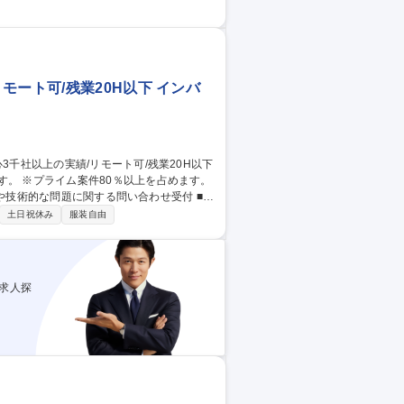
案件の商談もあります。月1回展示会も出展。
エンベデッド業界でトップシェアを誇ってい
１回の営業情報共有会。先輩とのロープレ。
ート可/残業20H以下 インバ
す。 ※プライム案件80％以上を占めます。
に対する調査結果の報告 ■Salesforceで
土日祝休み
服装自由
求人探