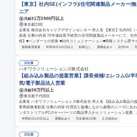
【東京】社内SE(インフラ)/住宅関連製品メーカー/
ニア
31万2500円以上
月給
東京都23区
企業名 株式会社キャリアデザインセンター 求人名 【東京】社内SE（インフラ）/住宅関連製品メーカー/無期雇用
派遣 仕事の内容 70年連続黒字経営の住宅関連製品メーカーにて、社内SEのお仕事をお任せします。 【担当工
程】■ベンダーとの折衝 ■社内コミュニケーション■情報システム部サ
業務 【ツール、環境】■UTM：ソニックウォールNsa2700（既存
無期雇用派遣
年間休日120日以上
転勤なし
退職金あり
在宅OK
ークFireboxM290（マネージドサービス）■スイッチ：ソレキア社
ム製■DHCPサーバアプライアンス：NetAttest 募集職種 【東京】社内SE（インフラ）/住宅関連製品メーカー/無
期雇用派遣
正社員
ハギワラソリューションズ株式会社
【組み込み製品の提案営業】課長候補/エレコムG/半導
気/電子製品法人営業
38万円以上
月給
東京都千代田区
企業名 ハギワラソリューションズ株式会社 求人名 【組み込み製品の提案営業】課長候補/エレコムG/半導体・FA
業界経験者歓迎 仕事の内容 代理店と協働しながら顧客のニーズに合わせて、メモリ製品(SSD・SDカード等)・イ
ンダストリアルPCのキーパーツの製品導入からソリューション提案
きます。 【具体的には】東京支店の課長候補として、自身の担当顧客の営業活動と部下の育成・マネジメントを
年間休日120日以上
退職金あり
完全週休2日制
土日祝休み
担当していただきます。代理店経由での販売が基本ですが、代理店と
活動も行います。温度拡張や部品固定された産業用PC・メモリ製品を
フラ系企業等に提案していきます。 募集職種 【組み込み製品の提案営業】課長候補/エレコムG/半導体・FA業界
正社員