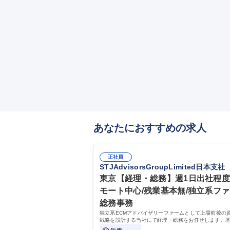
あなたにおすすめの求人
正社員
STJAdvisorsGroupLimited日本支社
東京【経理・総務】週1日出社程
モート中心/残業基本無/独立系フ
総務事務
独立系ECMアドバイザリーファームとして上場前後の
戦略を設計する当社にて経理・総務をお任せします。
バックオフィス業務からスタートし組織を支える専任