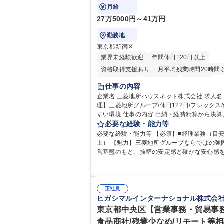
【経理・総務】週1日出社程度のリモート中心
に柔軟に対応でき、社内外と円滑にコミュニ
ィスを支えるポジションです。
月給
本無/独立系ファーム
ョンを取りながら業務を推進できる方 学歴・資格 学
27万5000円～41万円
歴：大学院 大学 高専 短大 専修学校 高校 語学
格：
勤務地
東京都新宿区
業界未経験歓迎
年間休日120日以上
資格取得支援あり
月平均残業時間20時間
時短勤務あり
退職金あり
賞与あり
仕事の内容
完全週休2日制
交通費支給
寮・社宅あ
企業名 三菱地所ハウスネット株式会社 求人名 【経
理】三菱地所グループ/休日122日/フレックス
すい環境 仕事の内容 出納・経費精算から決算、税務
全般まで一気通貫でお任せ。作業にとどまら
必要な経験・能力等
自身の経験を活かして主体的にバックオフィ
必要な経験・能力等 【必須】■経理業務（目安
えるポジションです。 経理業務全般をお任せしま
上） 【魅力】三菱地所グループならではの強
す。 ■出納業務（日々の入出金、経費精算業務
営基盤のもと、抜群の安定感と確かな安心感
理会計・税務（月次実績資料作成、四半期決
ながら、腰を据えて長く働ける環境がしっか
務全般など） 募集職種 【経理】三菱地所グループ/休
っています。 当社では現在、働き方改革や徹底した
日122日/フレックス/働きやすい環境
業務効率化を推進中。ワークライフバランス
に向けて有給休暇の取得を強力に後押しして
正社員
長期休暇の取得はもちろん、日々のプライベ
ヒガシマルインターナショナル株式会
時間も十分に確保できるよう、職場環境が整
東京都中央区【営業事務・貿易事
ています。 「これまでの経理経験を活かしつ
食品商社/残業少なめ/リモート等