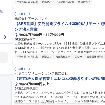
走する仕事です。 【具体的には】東京支店の課長候補として、自身の担当顧客への営業活動と部下の育成・マネ
年間休日120日以上
退職金あり
完全週休2日制
土日祝休み
ジメントを担います。販売は代理店経由が基本ですが、代理店と同行
アプローチすることも多数。温度拡張や部品固定など長期安定稼働が
日制
ジニアと連携して最適なキーパーツやソリューションを提案します。 募集職種 【組み込み製品の提案営業(課長候
正社員
補)】プライム上場エレコムG/半導体・FA業界
株式会社アースリンク
し
【SES営業】受託開発プライム比率90%/リモート /
ング法人営業
26万7000円～32万4000円
月給
東京都多摩市
企業名 株式会社アースリンク 求人名 【SES営業】受託開発プライム比率90%/リモート◎/残業20H以下 仕事の内
容 SES営業として、既存のお客様への提案や新規開拓営業、エンジ
す。※SES営業は、クライアントとエンジニアの仲介と案件アサイン
【詳細】まず、参画するプロジェクトが決まっていないエンジニアと
年間休日120日以上
転勤なし
時短勤務あり
在宅OK
完全週休2日制
いプロジェクト等をヒアリング。その後、クライアントとの面談への
が決まるまでをサポートしていただきます。また、参画後もエンジニ
だきます。【変更の範囲：当社業務全般】 募集職種 【SES営業】受託開発プライム比率90%/リモート◎/残業20
正社員
H以下
ハギワラソリューションズ株式会社
【東京/法人提案営業】エレコムG/働きやすい環境 /事業
23万5000円以上
月給
東京都千代田区
企業名 ハギワラソリューションズ株式会社 求人名 【東京/法人提案営業】エレコムG/働きやすい環境◎/事業拡大
中!! 仕事の内容 SSDやメモリー等のキーパーツを、代理店と協働しながら顧客のエンジニアへ提案します。顧客
課題やニーズに合わせた製品導入からソリューション全般の提案、納品後