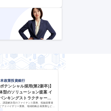
為「入社間もない社員でも比較的商談アポ
ミーティングを通じて行います。 募集職
以下/フルリモ◎
日本政策投資銀行
/ポテンシャル採用(第2新卒)】
体型のソリューション提案 イ
バンキングストラクチャード
は、課題解決型のファイナンス業務、投融資審査
ンス
などアドバイザリー業務、地域戦略企画業務など、
精通し、複数の専門性を掛け合わせて広く社会に