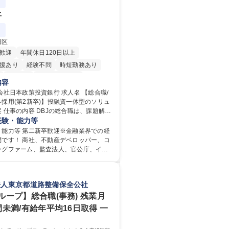
職種です。
上
田区
歓迎
年間休日120日以上
援あり
経験不問
時短勤務あり
在宅OK
完全週休2日制
内容
駅近5分以内
土日祝休み
本政策投資銀行 求人名 【総合職/
採用(第2新卒)】投融資一体型のソリュ
迎
寮・社宅あり
食事補助あり
題解決
ナンス業務、投融資審査業務、M＆Aなど
経験・能力等
リー業務、地域戦略企画業務など、多様
・能力等 第二新卒歓迎※金融業界での経
通し、複数の専門性を掛け合わせて広く
問です！ 商社、不動産デベロッパー、コ
職種です。 入社後は、横断的な
ングファーム、監査法人、官公庁、イン
ョンを経て適性や専門性に応じたキャリ
、ガス等）、メーカーなど、幅広い業界
ていただきます。総合職として入社いた
ます。 ＜求める人物像＞DBJ
いずれかの部門でご活躍いただきます。
社会的使命感をもち、今後の日本のあり
法人東京都道路整備保全公社
方に関しては、入行後3ヶ月間の金融の実
る総合性と、金融分野のフロンティアを
いただく研修を準備しております。 ・法
い志を併せもった人材を求めています。
ループ】総合職(事務) 残業月
・金融機能業務・コーポレート・ナレッジ
ル採用（第2新卒）では、金融業界での経
間未満/有給年平均16日取得 一
れぞれの業務内容に関しては、別途その他
問いません。新たな時代を見据えて、複
種 【総合職/ポテンシャ
会課題の解決に向けて先鞭をつける役割