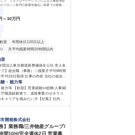
新卒)】投融資一体型のソリューション提
として、ジョブローテーションによる人事経理部
、という気概をお持ちの方を心待ちにし
等のフロント部門の部署等幅広い部署での業務を
ます。研修制度やキャリア支援が充実しておりま
務詳細
0円～30万円
区
歓迎
年間休日120日以上
り
月平均残業時間20時間以内
住宅手当あり
経験者歓迎
内容
退職金あり
賞与あり
財団法人東京都道路整備保全公社 求人名
ープ】総合職（事務）◇残業月平均9時間
日制
交通費支給
駅近5分以内
取得 仕事の内容 当社の総合職
当あり
食事補助あり
ョブローテーションによる人事経理部門
経験・能力等
等のフロント部門の部署等幅広い部署で
能力等 【歓迎】営業経験or総務/人事/経
任せいたします。研修制度やキャリア支
官公庁職員経験者で、道路事業のゼネラリ
ります！ ※下記業務詳細 【業務詳
のキャリアを積みたい方【社風】社内関
部門：広報、人事、経理など当公社の運営
京都と連携が必要なため綿密にコミュニ
業務 ■収益部門：駐車場の新規開拓、管理
ます。 【業務の魅力】■幅広く
駅西口広場の「イベントコーナー」など
総合職（事務）では、駐車場の管理運営
都市開発株式会社
 ■道路部門：整備の急がれる骨格幹線道路
の取得、公益財団法人の中枢を担う管理
密集地域の特定整備路線の用地取得、道
岐に渡る業務を経験できます。 ■様々なプ
務】業務職/三井物産グループ/
普及啓発事業、都内の道路施設や道路工
：駐車場事業の他、新宿駅西口広場内に
間10H/完全週休2日 営業事