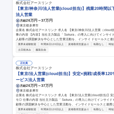
経験者歓迎
株式会社アースリンク
【東京/神奈川/法人営業(cloud担当)】残業20時間
法人営業
26万円～37万円
月給
東京都多摩市
企業名 株式会社アースリンク 求人名 【東京/神奈川/法人営業（cloud担当）】残業20時間以下/フルリモート可 仕
事の内容 【内容】当社主力製品「 Sakura」の導入に向けてインサ
人顧客の課題解決を中心とした営業活動を、インサイ ドセールスと連携して行って
社 3ヶ月の試用期間は社内 でのインサイドセールスから開始し徐々に
業界未経験歓迎
年間休日120日以上
資格取得支援あり
転勤なし
時短
範囲：会社が定める業務 募集職種 【東京/神奈川/法人営業（
土日祝休み
服装自由
正社員
株式会社アースリンク
【東京/法人営業(cloud担当)】安定×挑戦!成長率120
ービス法人営業
26万円～37万円
月給
東京都多摩市
企業名 株式会社アースリンク 求人名 【東京/法人営業(cloud担当)】安定×挑戦！成長率120％/残業20h以下/フルリ
モ◎ 仕事の内容 当社主力製品「 Sakura」の導入に向けてインサイドセールスが獲得した アポイントから、法人
顧客の課題解決を中心とした営業活動を、インサイドセールスと連携
は社内での インサイドセールスから開始し徐々に外勤営業へと移行して頂きます。「Sakura」はお客様がインサ
業界未経験歓迎
年間休日120日以上
資格取得支援あり
転勤なし
時短
イドセールス導入時に起こりがちな課題を解決する為の各種サービス (