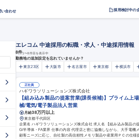
採用検討中の
問い合わせ
エレコム 中途採用の転職・求人・中途採用情報
8
件
1
〜
8
件目を表示中
勤務地の追加設定を忘れていませんか？
東京23区
大阪市
名古屋市
東京都
横浜市
正社員
ハギワラソリューションズ株式会社
【組み込み製品の提案営業(課長候補)】プライム上場エ
械/電気/電子製品法人営業
38万円以上
月給
東京都千代田区
企業名 ハギワラソリューションズ株式会社 求人名 【組み込み製品の提案営業(課長候補)】プライム上場エレコム
G/半導体・FA業界 仕事の内容 代理店と密に協働しながら、大手電機メーカーや医療機器、社会インフラ企業等の
顧客ニーズに応じ、自社製の高信頼性メモリ製品や産業用ＰＣの仕様