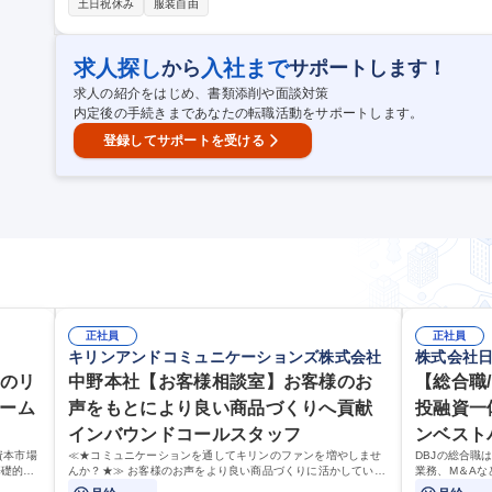
土日祝休み
服装自由
らが行っている業務ノウハウを提供しつつ、お客様と関係を構築する
イント取得に成功しています。スキルアップ等も Sakuraを使いながらの
種 【東京/法人営業(cloud担当)】安定×挑戦！成長率120％/残業20h
求人探し
入社まで
から
サポートします！
求人の紹介をはじめ、書類添削や面談対策
内定後の手続きまであなたの転職活動をサポートします。
登録してサポートを受ける
正社員
正社員
キリンアンドコミュニケーションズ株式会社
株式会社
度のリ
中野本社【お客様相談室】お客様のお
【総合職
ァーム
声をもとにより良い商品づくりへ貢献
投融資一
インバウンドコールスタッフ
ンベスト
資本市場
≪★コミュニケーションを通してキリンのファンを増やしませ
DBJの総合職
ファイナ
基礎的な
んか？★≫ お客様のお声をより良い商品づくりに活かしていく
業務、M＆A
担当とし
上で、窓口となるお客様相談室でのお仕事です。
多様な業務に