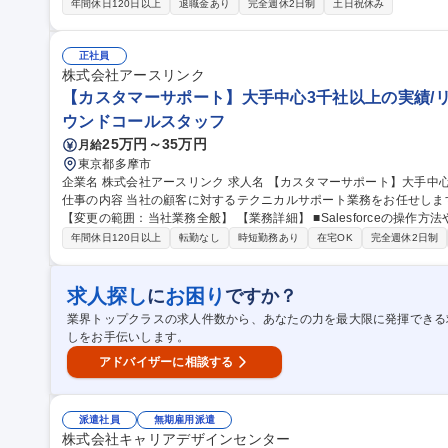
客は電機/ＦＡ/製造機器/設備等の大手企業が中心。1年超となる大型
年間休日120日以上
退職金あり
完全週休2日制
土日祝休み
■日本製という高い品質や、技術サポート力に優位性があり、日本の
ます。 【しっかりキャリアを作れる環境】週１回の製品勉強会。週
展示会出展にて製品の知識を高められる環境。 募集職種 【東京/法人提案営業】エレコムG/働きやすい環境◎/事
正社員
業拡大中!!
株式会社アースリンク
【カスタマーサポート】大手中心3千社以上の実績/リモ
ウンドコールスタッフ
25万円～35万円
月給
東京都多摩市
企業名 株式会社アースリンク 求人名 【カスタマーサポート】大手中心3千社以上の実績/リモート可/残業20H以下
仕事の内容 当社の顧客に対するテクニカルサポート業務をお任せしま
【変更の範囲：当社業務全般】 【業務詳細】 ■Salesforceの操作方法や技術的な問題に関する問い合わせ受付 ■S
alesforce／awelのトラブルや不具合についての技術調査 ■問い合わせへ
年間休日120日以上
転勤なし
時短勤務あり
在宅OK
完全週休2日制
のレポート・ダッシュボードの作成 募集職種 【カスタマーサポート】大手中心3千社以上の実績/リモート可/残業
20H以下
求人探し
お困り
に
ですか？
業界トップクラスの求人件数から、あなたの力を最大限に発揮できる
しをお手伝いします。
アドバイザーに相談する
派遣社員
無期雇用派遣
株式会社キャリアデザインセンター