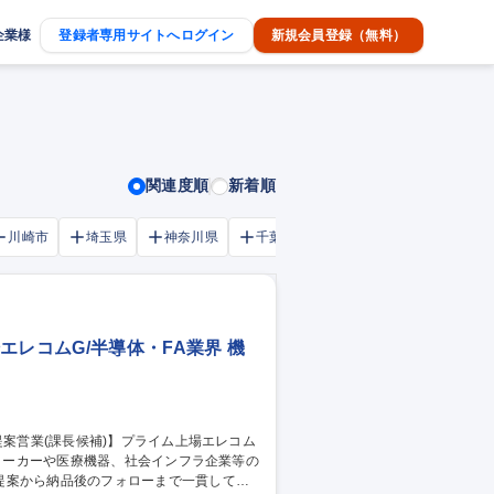
企業様
登録者専用サイトへログイン
新規会員登録（無料）
関連度順
新着順
川崎市
埼玉県
神奈川県
千葉市
大阪府
千葉県
レコムG/半導体・FA業界 機
提案から納品後のフォローまで一貫して伴