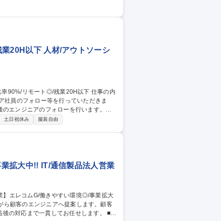
し直接エンドユーザーの開発・設計部門へ
不可欠な産業機器に対し、自社の技術エン
残業20H以下 人材/アウトソーシ
ニア社員のフォロー等を行っていただきま
後のエンジニアのフォローを行います。
面談し、スキルや経験、今後参画してみた
土日祝休み
服装自由
同行、現場訪問など、エンジニアの参画先
アの勤怠管理等マネジメントを行っていた
拡大中!! IT/通信製品法人営業
の対応まで一貫してお任せします。 ■顧