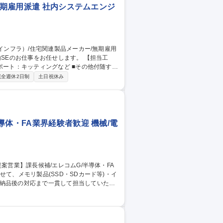
無期雇用派遣 社内システムエンジ
ポート：キッティングなど ■その他付随する
で動いている）■ルーター：ソニービズネットワ
完全週休2日制
土日祝休み
 アライドテレス製■アクセスポイント：エレコ
体・FA業界経験者歓迎 機械/電
、納品後の対応まで一貫して担当していただ
協力しながら直接エンドユーザーへの営業
、大手電機メーカーやFA、医療機器、イン