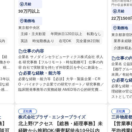
/残業基
い商品づくりへ貢献
ル採用(第2
当社の総合職
ケーシ
を行っております。 学歴・資格 学歴：大学院 大学
を担いたい
て、契約・発注・予算管理などの研究事務全般をお任せしま
月給
門や収益事業
案
す。
高専 短大 専修学校 高校 語学力： 資格：
ています。 学歴・資格 学歴：大学院 大学 語学力：
お任せいたし
30万円以上
月給
力： 資
資格：
す！ ※下記業
22万150
勤務地
東京都中央区
勤務地
主婦・主夫歓迎
年間休日120日以上
転勤なし
東京都新宿
以内
英語
時短勤務あり
在宅OK
完全週休2日制
業界未経験
交通費支給
土日祝休み
介護休暇あ
仕事の内容
り
転勤なし
企業名 サノダインセラピューティクス株式会社 求人
仕事の
/働きや
名 研究事務【フルリモート・時短勤務可】 仕事の内
研修あり
企業名 公益
容 自社で実験室を持たず外部委託を中心に創薬を行
【都庁グル
完全週休2
ず、ご
う当社にて、研究開発チームと外部機関（CRO・大
必要な経験・能力等
未満／有給年平均16日
資格取得手
スを支
学等）をつなぐハブとして、契約・発注・予算管理
3年以
必要な経験・能力等 【必須】大学・製薬企業・CR
として、ジ
必要な
などの研究事務全般をお任せします。 ■見積取得、発
固な経
O・バイオテック企業での研究サポート／研究事務／
や収益事業
必要な経験・
） ■管
注、検収、請求処理等の事務手続き ■委託先との定例
を感じ
臨床開発事務等の実務経験 AMED等の公的研究費に
の業務をお
理経験or
算、税
会議の調整・アジェンダ準備・議事録作成 ■研究報告
りと整
関する「申請・報告書類の作成補助」および「経費
援が充実してお
ストとして
書、試験関連資料、SOP等の整備・版管理・保管 ■
管理」の実務経験 【尚可】 ■URA経験または産学連
細】■管理
係部署や東
研究開発の進捗・タイムライン・予算執行管理サポ
の実現
携・研究費管理の経験 ■AMED等の公的研究費の申
に係る管理
ケーションを図ってい
ート ■AMED等公的研究費の申請・報告書類作成補助
おり、
請・執行管理経験 ■英語での文書読解・メール対応力
正社員
運営、新宿
正社員
携われる：
および経費管理 ■社内外関係者との連絡調整・その他
ートの
【働き方について】フルリモートやハイブリッド勤
社
株式会社プラザ・エンタープライズ
三井物産
の管理運営
や道路用地
研究開発に関わる総務・庶務 募集職種 研究事務【フ
備され
務、時短勤務など個々のライフスタイルに応じた柔
や木造住宅
務】
北上野/アクセス 【総務・経理事務】未
部門など多
【営業事
ルリモート・時短勤務可】
つ、仕
軟な働き方が可能です。育児や介護との両立も応援
路に関する
ロジェクト
相談可
経験から挑戦OK/最寄駅徒歩10分以内
平均残業時