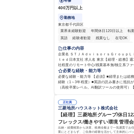
年俸
て広く活躍できる環境です。
400万円以上
勤務地
東京都千代田区
業界未経験歓迎
年間休日120日以上
転
英語
経験者歓迎
残業なし
在宅OK
完全週休2日制
交通費支給
土日祝休み
仕事の内容
企業名 ＳＴＪＡｄｖｉｓｏｒｓＧｒｏｕｐＬ
ｔｅｄ日本支社 求人名 東京【経理・総務】週1日出
社程度のリモート中心/残業基本無/独立系ファー
事の内容 独立系ECMアドバイザリーファーム
必要な経験・能力等
上場前後の資本市場戦略を設計する当社にて
必要な経験・能力等 【必須】■経理または総
総務をお任せします。基礎的なバックオフィ
経験（1～3年程度）■英語の読み書きに抵抗
からスタートし組織を支える専任担当として
（高校卒業レベル。AI翻訳ツールの使用可）
躍できる環境です。 ■日常経理、月次および年次決算
可】■外資系企業におけるバックオフィス実務
サポート業務 ■本国（グローバル）との英文
お持ちの方 【必須・尚可要件】簿記などの特別な資
応（AI翻訳ツール等を使用しての対応で問題
正社員
格や、TOEIC等のスコアは求めておりません
三菱地所ハウスネット株式会社
ません） ■オフィス環境整備、郵便物の発送
の事務処理を丁寧かつ正確に行える方を歓迎
の総務業務全般 ■その他バックオフィス関連
す。【働き方について】現在は週4日程度の在
【経理】三菱地所グループ/休日122
※ご経験に合わせて無理なく業務をお任せし
を実施しており、ワークライフバランスを重
フレックス/働きやすい環境 管理
残業も基本的には発生せず、ご自身のペース
方に最適な環境です（フルリモートも面接で
出納・経費精算から決算、税務全般まで一気通貫でお
を進めやすく定着率の高い環境です。 募集職種 東京
可）。【求める人物像】幅広いバックオフィ
業にとどまらず、ご自身の経験を活かして主体的にバ