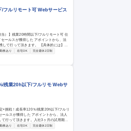
以下/フルリモート可 Webサービス
イドセールスが獲得した アポイントから、法
頂きます。 【具体的には】入
外勤営業へと移行して頂きます。 ※変更の
勤務あり
在宅OK
完全週休2日制
cloud担当）】残業20時間以下/フルリモート可
%/残業20h以下/フルリモ Webサ
して行って頂きます。入社3ヶ月の試用期間
勤務あり
在宅OK
完全週休2日制
代行・研修・クラウドシステム )です。自