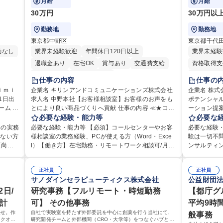
月給
月給
貢献していく
30万円
30万円以
勤務地
勤務地
東京都中野区
東京都千代
勤なし
業界未経験歓迎
年間休日120日以上
業界未経験
退職金あり
在宅OK
賞与あり
交通費支給
資格取得支
土日祝休み
寮・社宅あり
退職金あり
仕事の内容
仕事の
交通費支給
ｉｍｉ
企業名 キリンアンドコミュニケーションズ株式会社
企業名 株式会社日
求人名 中野本社【お客様相談室】お客様のお声をも
ポテンシャル
第二新卒歓
ム 仕
とにより良い商品づくりへ貢献 仕事の内容 ≪★コミ
ーション提案 仕事の内容 DBJの総合職は、課
託児所あり
として
ュニケーションを通してキリンのファンを増やしま
必要な経験・能力等
型のファイ
必要な
経理・
せんか？★≫ お客様のお声をより良い商品づくりに
アドバイザ
務の実務
必要な経験・能力等 【必須】コールセンターやお客
必要な経験
ス業務
活かしていく上で、窓口となるお客様相談室でのお
な業務に精
がない方
様相談室の業務経験、PCが使える方（Word・Exce
験は一切不
広く活
仕事です。 日々お客様からいただくキリングループ
社会に貢献していく
【尚
l）【働き方】在宅勤務・リモートワーク相談可/月平
ンサルティ
へのご意見を、企業活動に活かしています。お客様
ローテーシ
経験を
均残業7～8時間程度 【入社後の研修】着任から1か
フラ（電力
メール対
からの声に迅速かつ誠意をもって対応、情報提供す
アを形成し
月は電話対応のOJTを中心に実施し、電話対応に慣れ
からの採用実績があり
ござい
るとともにグループ内活動に反映しています。 【具
正社員
だき、下記
正社員
。日々
た段階でメール・手紙のOJTを実施する予定です。独
では、強い
サノダインセラピューティクス株式会社
公益財団
・受取等
体的には】電話応対、メール、お手紙対応、ご指摘
※未経験の
しま
り立ち以降もしっかりフォローする体制を整えてい
方を俯瞰す
サポート
品調査報告書作成、有人チャットボット対応など。
務を学んで
宅勤務
日/
ますのでご安心ください。 【当社について】キリン
研究事務【フルリモート・時短勤務
切り拓く高
【都庁グ
ます。
【1日の対応件数】■電話：月間一人当たり平均100
人RM業務
視する
グループの広報機能を担う会社として、お客様との
ポテンシャ
会計
可】 その他事務
平均9時
で業務
件前後■メール・手紙：同上40件前後 募集職種 中野
業務 ※そ
相談
出会いを大切にし、磨き上げたホスピタリティを込
験や知識を
任せ。作
自社で実験室を持たず外部委託を中心に創薬を行う当社にて、
般事務
本社【お客様相談室】お客様のお声をもとにより良
労働条件備考欄に記載 募集職
ス業務
めてコミュニケーションをとりながら広報関連業務
雑化する社
ックオフ
研究開発チームと外部機関（CRO・大学等）をつなぐハブとし