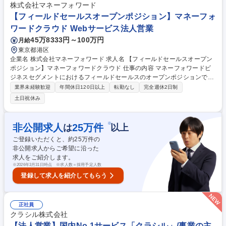
トの営業を主軸（約7割）としつつ、サービス導入後の伴走まで担う役割
株式会社マネーフォワード
を想定しています。 募集職種 【企画営業】ふるさとチョイス/寄付額の拡
【フィールドセールスオープンポジション】マネーフォ
大・継続利用の最大化/週3回在宅可
ワードクラウド Webサービス法人営業
45万8333円～100万円
月給
東京都港区
企業名 株式会社マネーフォワード 求人名 【フィールドセールスオープン
ポジション】マネーフォワードクラウド 仕事の内容 マネーフォワードビ
ジネスセグメントにおけるフィールドセールスのオープンポジションで
す。ご経験や適性に応じて、各ドメイン（ERP、HR、SMB等）の最適な
業界未経験歓迎
年間休日120日以上
転勤なし
完全週休2日制
ポジションをご提案します。 【具体的な業務（配属先により異なる）】 ■
土日祝休み
インサイドセールスが創出した商談におけるソリューション提案、クロー
ジング ■顧客の経営課題や業務課題のヒアリング、および最適なプロダク
トの組み合わせ提案 ■社内のカスタマーサクセスや開発部門と連携した顧
※
非公開求人
25
万件
は
以上
客への価値提供 ■営業プロセスの最適化、ノウハウの蓄積とチーム内への
ご登録いただくと、約
25
万件の
展開 ※「売って終わり」ではなく、顧客の事業成長に直結する提案を行い
非公開求人からご希望に沿った
ます。 募集職種 【フィールドセールスオープンポジション】マネーフォ
求人をご紹介します。
ワードクラウド
※
2026年3月31日時点 ※求人数＝採用予定人数
登録して求人を紹介してもらう
正社員
クラシル株式会社
【法人営業】国内No.1サービス「クラシル」/事業の主