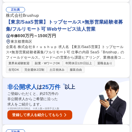
の中長期的なリレーション構築や提案■コンペ及び役員へのプレゼンテー
ション 【魅力】■大企業特有の運用やアナログ管理による課題・リスクを
正社員
SmartHRで解決に導き、日本のDX化推進を最前線で経験できる■大手企業
株式会社Brushup
への導入実績が多数あり、顧客の声をプロダクトに反映できる 募集職種
【東京/SaaS営業】トップセールス×無形営業経験者募
【大手企業向けセールス】無形商材営業経験歓迎/シェアNo.1SaaS「Sma
集/フルリモート可 Webサービス法人営業
rtHR」
800万円～1500万円
年俸
東京都豊島区
企業名 株式会社Ｂｒｕｓｈｕｐ 求人名 【東京/SaaS営業】トップセール
ス×無形営業経験者募集/フルリモート可 仕事の内容 SaaS「Brushup」の
フィールドセールス。リードへの営業から課題ヒアリング、業務改善コン
サル、導入支援まで一気通貫で担当。ルール構築からPDCAを回し、組織
業界未経験歓迎
副業・WワークOK
年間休日120日以上
退職金あり
成長を牽引していただきます。 ■インサイドセールスからの供給・自己創
在宅OK
完全週休2日制
土日祝休み
服装自由
出リードへの商談 ■潜在的な非効率やリスクを顕在化させるソリューショ
ン提案 ■Brushupの導入・運用支援およびオフラインマーケティング 【魅
力】大手企業向けなど複雑な案件を通じ、営業としての市場価値を最大化
※
非公開求人
25
万件
は
以上
可能。 【業務内容の変更範囲】当社の指定する業務 募集職種 【東京/Saa
ご登録いただくと、約
25
万件の
S営業】トップセールス×無形営業経験者募集/フルリモート可
非公開求人からご希望に沿った
求人をご紹介します。
※
2026年3月31日時点 ※求人数＝採用予定人数
登録して求人を紹介してもらう
正社員