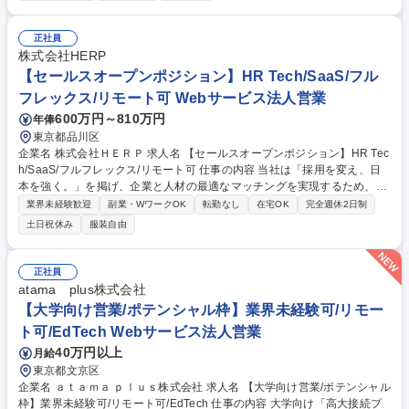
案営業）：お問い合わせをいただいた企業様に対し、現在の制作フローや
課題を伺います。※飛び込みや無理なテレアポはありません。2. 伴走サポ
ート（カスタマーサクセス）：システム導入後、「うまく使いこなせてい
正社員
るか」「もっと効率化できる部分はないか」を定期的にフォロー。お客様
株式会社HERP
と一緒に「理想の現場」を作っていきます。■職務内容の変更範囲：会社
【セールスオープンポジション】HR Tech/SaaS/フル
の定める業務 募集職種 ※SaaS営業経験者【提案営業】テレアポなし／転
フレックス/リモート可 Webサービス法人営業
勤なし／残業平均10－20時間
600万円～810万円
年俸
東京都品川区
企業名 株式会社ＨＥＲＰ 求人名 【セールスオープンポジション】HR Tec
h/SaaS/フルフレックス/リモート可 仕事の内容 当社は「採用を変え、日
本を強く。」を掲げ、企業と人材の最適なマッチングを実現するため、複
数のサービスを展開するHR Tech企業です。そんな当社のセールスオープ
業界未経験歓迎
副業・WワークOK
転勤なし
在宅OK
完全週休2日制
ンポジション求人です。 採用のあり方を本質から変えるべく、2つのプロ
土日祝休み
服装自由
ダクトを軸にセールス組織を強化しています。 『HERP Hire』：企業の
採用担当者だけでなく、現場社員も巻き込んだ「スクラム採用」を実現す
るATS。 『ジョブミル』：人材紹介会社の煩雑な求人管理を一括化し、求
正社員
職者への提供価値を最大化するシステム。 ご自身のスキルにマッチした選
atama plus株式会社
考となりますので、まずはご応募ください！ 募集職種 【セールスオープ
【大学向け営業/ポテンシャル枠】業界未経験可/リモー
ンポジション】HR Tech/SaaS/フルフレックス/リモート可
ト可/EdTech Webサービス法人営業
40万円以上
月給
東京都文京区
企業名 ａｔａｍａ ｐｌｕｓ株式会社 求人名 【大学向け営業/ポテンシャル
枠】業界未経験可/リモート可/EdTech 仕事の内容 大学向け「高大接続プ