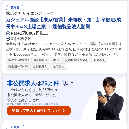
画のヒアリング ■Eight Career Designの価値提案および商談機会の創出 ■
フィールドセールスへの案件連携と受注に向けた伴走 ■Salesforceなどを
正社員
活用した商談管理・パイプラインマネジメント ■マーケティング・セール
株式会社サイエンスアーツ
スと連携したリード獲得施策やナーチャリング施策の企画・改善 募集職種
カジュアル面談【東京/営業】未経験・第二新卒歓迎/成
【インサイドセールス/リーダー】ライフタイムに伴走する転職サービス◎
長中SaaS上場企業 IT/通信製品法人営業
41万6667円以上
月給
東京都渋谷区
企業名 株式会社サイエンスアーツ 求人名 カジュアル面談【東京/営業】未
経験・第二新卒歓迎/成長中SaaS上場企業 仕事の内容 当社のSaaSプロダ
クト"Buddycom"は、小売り、航空、鉄道など大手顧客にご利用いただ
き、解約率は驚異の0.3%と圧倒的低さを誇ります。そんなBuddycomの営
業界未経験歓迎
年間休日120日以上
資格取得支援あり
転勤なし
業の求人です。カジュアル面談からまずは始めましょう。 【募集ポジショ
完全週休2日制
土日祝休み
服装自由
ンについて】【1】パートナーセールス：販売パートナーである代理店と
共に当社のプロダクトを拡販いただくポジションです。（販売パートナー
との商談同行・提案支援 、パートナー担当者との関係構築・ヒアリングな
※
非公開求人
25
万件
は
以上
ど）【2】フィールドセールス：各業界のトップである企業に提案を仕掛
ご登録いただくと、約
25
万件の
け、サービスが行き届いていない大きな潜在市場を開拓していく非常にや
非公開求人からご希望に沿った
りがいのあるポジションです。 募集職種 カジュアル面談【東京/営業】未
求人をご紹介します。
経験・第二新卒歓迎/成長中SaaS上場企業
※
2026年3月31日時点 ※求人数＝採用予定人数
登録して求人を紹介してもらう
正社員