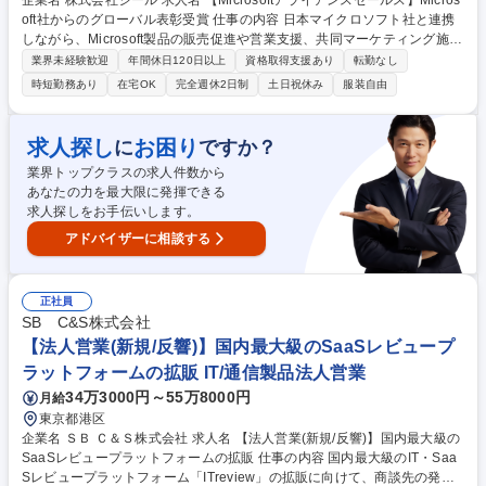
企業名 株式会社ジール 求人名 【Microsoftアライアンスセールス】Micros
oft社からのグローバル表彰受賞 仕事の内容 日本マイクロソフト社と連携
しながら、Microsoft製品の販売促進や営業支援、共同マーケティング施策
の企画などを担当。営業部門・技術部門と協力しながら、ジールのMicros
業界未経験歓迎
年間休日120日以上
資格取得支援あり
転勤なし
oftビジネス拡大を推進するポジション。 ＜主な業務内容＞ ■日本マイクロ
時短勤務あり
在宅OK
完全週休2日制
土日祝休み
服装自由
ソフト社との協業施策の企画・実行 ■社内の営業部門や技術部門と連携し
た提案活動の支援 ■データクラウドプロダクト（Microsoft Fabric等）の販
売推進、提案支援 ■データプクラウドプロダクトの販売戦略策定、マーケ
求人探し
お困り
に
ですか？
ティング戦略策定 募集職種 【Microsoftアライアンスセールス】Microsoft
業界トップクラスの求人件数から
社からのグローバル表彰受賞
あなたの力を最大限に発揮できる
求人探しをお手伝いします。
アドバイザーに相談する
正社員
SB C&S株式会社
【法人営業(新規/反響)】国内最大級のSaaSレビュープ
ラットフォームの拡販 IT/通信製品法人営業
34万3000円～55万8000円
月給
東京都港区
企業名 ＳＢ Ｃ＆Ｓ株式会社 求人名 【法人営業(新規/反響)】国内最大級の
SaaSレビュープラットフォームの拡販 仕事の内容 国内最大級のIT・Saa
Sレビュープラットフォーム「ITreview」の拡販に向けて、商談先の発掘