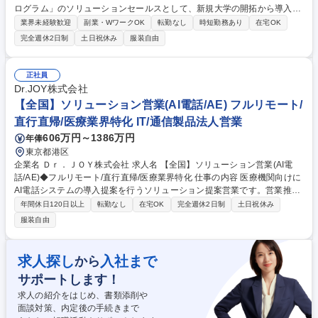
ログラム」のソリューションセールスとして、新規大学の開拓から導入提
案、既存大学への拡大提案までを担っていただきます。 ・全国の大学への
業界未経験歓迎
副業・WワークOK
転勤なし
時短勤務あり
在宅OK
新規アプローチ、接点づくり ・担当者～決裁者レイヤーとの関係構築 ・
完全週休2日制
土日祝休み
服装自由
顧客ヒアリングを通じた大学の課題構造の整理 ・大学入試改革・入学前教
育に関するソリューション提案 ・既存導入大学への追加提案や学部展開の
提案 ・大学向けセミナーの企画・登壇など、認知拡大施策の推進 など 募
正社員
集職種 【大学向け営業/ポテンシャル枠】業界未経験可/リモート可/EdTec
Dr.JOY株式会社
h
【全国】ソリューション営業(AI電話/AE) フルリモート/
直行直帰/医療業界特化 IT/通信製品法人営業
606万円～1386万円
年俸
東京都港区
企業名 Ｄｒ．ＪＯＹ株式会社 求人名 【全国】ソリューション営業(AI電
話/AE)◆フルリモート/直行直帰/医療業界特化 仕事の内容 医療機関向けに
AI電話システムの導入提案を行うソリューション提案営業です。営業推進
担当とのペア制を取っており、お客様への営業活動に集中できる環境が整
年間休日120日以上
転勤なし
在宅OK
完全週休2日制
土日祝休み
っています。※初回リードのほとんどは別ポジションの リードジェネレー
服装自由
ションが獲得してきます。【詳細】医療機関に対してAI電話システムの導
入提案を行います。営業推進担当が、2回目以降アポイント取得、見積作
成、契約書作成、CRM登録などの事務作業は基本的には全て担当してお
求人探し
入社まで
から
ります。■担当エリアの医療機関へ電話使用量、平均通話時間、人件費な
サポートします！
どのコストをヒアリングし投資対効果も併せてご提案・課題解決■ヒアリ
ングしたインサイトをプロダクトチームと連携し開発支援 募集職種 【全
求人の紹介をはじめ、書類添削や
国】ソリューション営業(AI電話/AE)◆フルリモート/直行直帰/医療業界特
面談対策、内定後の手続きまで