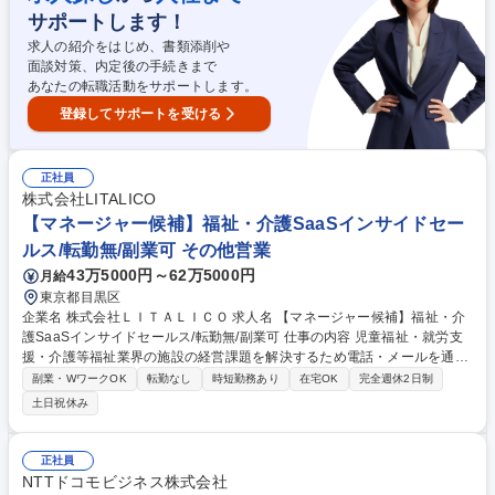
規獲得チームもしくは顧客伴走チーム（商談・受注・契約継続フォローま
サポートします！
でを一貫して担う営業）に分かれていきます。 募集職種 【インサイドセ
ールス】 フルリモート勤務（全国居住可）/業界未経験歓迎
求人の紹介をはじめ、書類添削や
面談対策、内定後の手続きまで
あなたの転職活動をサポートします。
登録してサポートを受ける
正社員
株式会社LITALICO
【マネージャー候補】福祉・介護SaaSインサイドセー
ルス/転勤無/副業可 その他営業
43万5000円～62万5000円
月給
東京都目黒区
企業名 株式会社ＬＩＴＡＬＩＣＯ 求人名 【マネージャー候補】福祉・介
護SaaSインサイドセールス/転勤無/副業可 仕事の内容 児童福祉・就労支
援・介護等福祉業界の施設の経営課題を解決するため電話・メールを通じ
て自社開発のソフトやメディア提案をお任せ。実績やキャリアのご志向に
副業・WワークOK
転勤なし
時短勤務あり
在宅OK
完全週休2日制
あわせて、早ければ入社半年で管理職も実現可能。 【詳細】■興味を持っ
土日祝休み
ていただいた施設へお電話やメールでアプローチして商談の機会を作りま
す。■コンタクト終了した顧客に対し再度有効化するためのリサイクルプ
ロセス・商談機会の創出■個々の施設の困りごとを丁寧に聞き、最適なIT
正社員
サービスを組み合わせた解決策を案内する、コンサルティング要素のある
NTTドコモビジネス株式会社