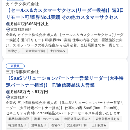
カイテク株式会社
【セールス&カスタマーサクセス(リーダー候補)】週3日
リモート可/業界No.1実績 その他カスタマーサクセス
41万6666円以上
月給
東京都新宿区
企業名 カイテク株式会社 求人名 【セールス＆カスタマーサクセス(リーダ
ー候補)】週3日リモート可/業界No.1実績 仕事の内容 介護・看護施設に向
け、スポットワークの導入提案から活用定着、全社展開までを一貫してお
任せします。さらなる事業成長を見据え、導入から定着・拡大までをリー
転勤なし
完全週休2日制
土日祝休み
ドいただきます。 顧客課題のヒアリングと導入提案(経営層との商談あり)/
稟議、契約手続き支援、初期オンボーディング支援/利用データをもとにし
た改善提案(定量＋定性)/他拠点への横展開・プロジェクト提案/顧客の声を
正社員
もとにしたプロダクト改善(PdM/開発と連携)※従来の「営業→CS」とい
三井情報株式会社
う分業制ではなく、1人の担当が一貫して支援可能です！ [変更範囲：当社
【SaaSソリューションパートナー営業リーダー(大手特
事業内容に準ずる業務全般] 募集職種 【セールス＆カスタマーサクセス(リ
定パートナー担当)】 IT/通信製品法人営業
ーダー候補)】週3日リモート可/業界No.1実績
38万円～51万円
月給
東京都港区
企業名 三井情報株式会社 求人名 【SaaSソリューションパートナー営業リ
ーダー（大手特定パートナー担当)】 仕事の内容 SaaS(Box、Zoom等)、
セキュリティ商材(Fortinet製品)のパートナーセールスを募集いたします。
大手ICTパートナー様と共に彼らの顧客に対し商材の提案を行います。将
業界未経験歓迎
副業・WワークOK
年間休日120日以上
資格取得支援あり
来的には管理職を目指していただきます。 15名程度の同僚とともに以下
時短勤務あり
退職金あり
在宅OK
完全週休2日制
土日祝休み
職務を担当いただきます。 ＜1＞既存パートナーに対する販売支援：問い