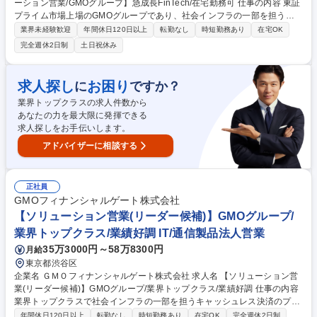
ーション営業/GMOグループ】急成長FinTech/在宅勤務可 仕事の内容 東証
プライム市場上場のGMOグループであり、社会インフラの一部を担うキ
ャッシュレス決済のプラットフォーマーとして、キャッシュレス決済端末
業界未経験歓迎
年間休日120日以上
転勤なし
時短勤務あり
在宅OK
及び決済サービスの導入提案・フォローをお任せします。 【業務内容詳
完全週休2日制
土日祝休み
細】社会インフラの一部を担うキャッシュレス決済のプラットフォーマー
として、決済事業者（銀行系、カード会社）やポイント系事業者と協業し
ながら、決済ソリューションの導入提案を行ないます。キャッシュレス決
求人探し
お困り
に
ですか？
済端末や次世代の決済サービスを生み出し、世の中に届けるソリューショ
業界トップクラスの求人件数から
ン営業担当者を募集いたします。 【入社後】OJTを設定し、実践の中で知
あなたの力を最大限に発揮できる
識習得をしていただきます。 募集職種 未経験歓迎【ソリューション営業/
求人探しをお手伝いします。
GMOグループ】急成長FinTech/在宅勤務可
アドバイザーに相談する
正社員
GMOフィナンシャルゲート株式会社
【ソリューション営業(リーダー候補)】GMOグループ/
業界トップクラス/業績好調 IT/通信製品法人営業
35万3000円～58万8300円
月給
東京都渋谷区
企業名 ＧＭＯフィナンシャルゲート株式会社 求人名 【ソリューション営
業(リーダー候補)】GMOグループ/業界トップクラス/業績好調 仕事の内容
業界トップクラスで社会インフラの一部を担うキャッシュレス決済のプラ
ットフォーマーとして、決済事業者(銀行系、カード会社)やポイント系事
年間休日120日以上
転勤なし
時短勤務あり
在宅OK
完全週休2日制