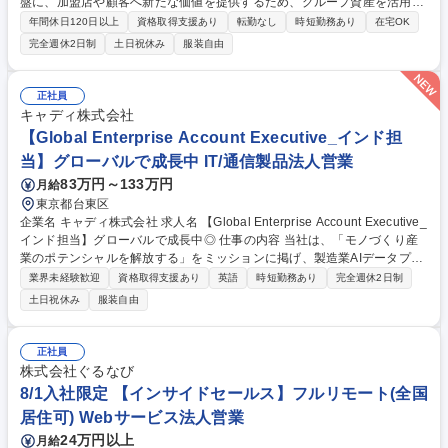
盤に、加盟店や顧客へ新たな価値を提供するため、グループ資産を活用し
た企画営業チームのマネジメントを担います。 ■メルペイ加盟店開拓にお
年間休日120日以上
資格取得支援あり
転勤なし
時短勤務あり
在宅OK
ける営業戦略の策定および実行 ■大手企業（Enterprise）に対する、新規
完全週休2日制
土日祝休み
服装自由
開拓営業（直販）およびアライアンス交渉 ■大手企業（Enterprise）に対
する、メルペイ利用促進の施策立案 ■メンバー（メンバー6名~10名程度を
想定）のマネジメント、育成、目標設定および評価 ■プロダクト部門やマ
正社員
ーケティング部門と連携した、グループ横断的なアライアンス・加盟店Gr
キャディ株式会社
owth施策の立案・推進 ■契約締結および契約条件の整理・クロージング業
【Global Enterprise Account Executive_インド担
務 募集職種 【シニアセールスマネージャー - Merpay】スマホ決済サービ
当】グローバルで成長中 IT/通信製品法人営業
ス「メルペイ」
83万円～133万円
月給
東京都台東区
企業名 キャディ株式会社 求人名 【Global Enterprise Account Executive_
インド担当】グローバルで成長中◎ 仕事の内容 当社は、「モノづくり産
業のポテンシャルを解放する」をミッションに掲げ、製造業AIデータプラ
ットフォーム「CADDi」を提供しています。現在は日本、アメリカ、ベト
業界未経験歓迎
資格取得支援あり
英語
時短勤務あり
完全週休2日制
ナム、タイへと事業を展開し、グローバルでの成 長を加速させています。
土日祝休み
服装自由
その中で、新たに本格的な事業展開の可能性を探索している市場がインド
です。まずは、日本を代表する製造業のお客様が推進するグローバルプロ
ジェクトを起点に、日本本社とインド拠点を横断した価値提供を進めま
正社員
す。その過程で現地市場への理解を深め、顧客ニーズや商習慣、プロダク
株式会社ぐるなび
トの適合性を検証しながら、インド市場における勝ち筋を構築していただ
8/1入社限定 【インサイドセールス】フルリモート(全国
きます。 募集職種 【Global Enterprise Account Executive_インド担当】
居住可) Webサービス法人営業
グローバルで成長中◎
24万円以上
月給