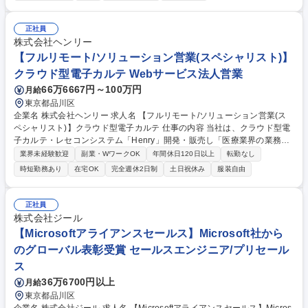
■担当アカウント（外資系企業中心）への深耕営業・関係構築 ■入退室管
理や監視カメラ等のセキュリティニーズヒアリング・提案 ■見積・提案資
料作成、契約交渉、受注管理 ■社内プロジェクトチームやAPAC・グロー
正社員
バル本社チームとの連携・協働 ■受注後の顧客満足度管理・アフターフォ
株式会社ヘンリー
ロー。 【業務内容の変更範囲】当社の指定する業務 募集職種 【品川】ア
【フルリモート/ソリューション営業(スペシャリスト)】
カウントマネージャー（外資系大手担当）/年収最大1440万/英語活用
クラウド型電子カルテ Webサービス法人営業
66万6667円～100万円
月給
東京都品川区
企業名 株式会社ヘンリー 求人名 【フルリモート/ソリューション営業(ス
ペシャリスト)】クラウド型電子カルテ 仕事の内容 当社は、クラウド型電
子カルテ・レセコンシステム「Henry」開発・販売し「医療業界の業務改
善」に取り組んでいます。そんな当社にて、《ソリューション営業(スペ
業界未経験歓迎
副業・WワークOK
年間休日120日以上
転勤なし
シャリスト)》を募集します！ ■インサイドセールスが獲得したリードや学
時短勤務あり
在宅OK
完全週休2日制
土日祝休み
服装自由
会やWebサイト、その他メディアからのお問合せへの直販営業（初回はオ
ンライン商談から始まり検討フェーズが進むにつれて訪問での提案を実
施）■代理店やアライアンス企業とのパートナー営業（パートナー企業が
正社員
自社サービスとして提供している商品と相性がよく、セットで弊社商材を
株式会社ジール
提案しやすいため個社ごとに提案方法を企画し販売支援施策の策定や新規
【Microsoftアライアンスセールス】Microsoft社から
パートナー企業の開拓を実施） 募集職種 【フルリモート/ソリューション
のグローバル表彰受賞 セールスエンジニア/プリセール
営業(スペシャリスト)】クラウド型電子カルテ
ス
36万6700円以上
月給
東京都品川区