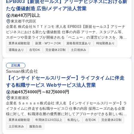
EPB003【新規セールス】アリーナビジネスにおける新
【法人営業(既存深耕)】国内最大級のSaaSレビュープラットフォーム活用
たな価値創造 広告/メディア法人営業
提案
48万円以上
月給
東京都千代田区
企業名 株式会社ＮＴＴドコモ 求人名 EPB003【新規セールス】アリーナ
ビジネスにおける新たな価値創造 仕事の内容 アリーナ、スタジアム等、
スポーツや音楽ライブが開催される「ベニュー」の運営ビジネスを、海外
のアリーナ運営事業者やスポーツコンテンツホルダー等との協業によって
業界未経験歓迎
副業・WワークOK
資格取得支援あり
時短勤務あり
立ち上げていくことがミッションです。 ・ドコモが運営管理するアリーナ
退職金あり
在宅OK
完全週休2日制
土日祝休み
において、施設のスポンサー販売・営業業務の管理 ・ドコモが運営管理す
るアリーナのホスピタリティ企画やスポンサーメニューとセットでの営業
管理 ※今回のポジションでは、採用数年後管理するアリーナ運営会社への
正社員
出向を想定しています。 募集職種 EPB003【新規セールス】アリーナビジ
Sansan株式会社
ネスにおける新たな価値創造
【インサイドセールス/リーダー】ライフタイムに伴走
する転職サービス Webサービス法人営業
45万4000円～82万6000円
月給
東京都港区
企業名 Ｓａｎｓａｎ株式会社 求人名 【インサイドセールス/リーダー】ラ
イフタイムに伴走する転職サービス◎ 仕事の内容 採用ニーズのある企業
様に対して、転職潜在層の優秀層に対してアプローチができる新しい転職
サービスの導入提案を進めていただきます。他サービスと比較しデータベ
業界未経験歓迎
年間休日120日以上
転勤なし
在宅OK
完全週休2日制
ースの特異性があり毎月の決定数も増えています！ ■マーケティング施策
土日祝休み
服装自由
や問い合わせなどから獲得したリードへのアプローチ■採用課題や採用計