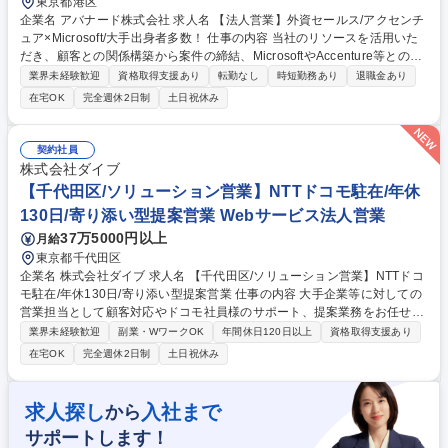
東京都港区
企業名 アバナード株式会社 求人名 【法人営業】外資セールス/アクセンチ
ュア×Microsoft/大手出身者多数！ 仕事の内容 当社のリソースを活用いた
だき、顧客との関係構築から案件の締結、MicrosoftやAccenture等との連
携を担います。顧客ニーズを理解し、ソリューションを提供します。課題
業界未経験歓迎
資格取得支援あり
転勤なし
時短勤務あり
退職金あり
解決型のセールスです。 《具体的な業務》 ■年間予算達成に向けた営業戦
在宅OK
完全週休2日制
土日祝休み
略の立案、ビジネス開発計画を策定 ■顧客との強固な関係を構築・維持す
る ■顧客と緊密に連携し、ニーズを明確にした上でソリューションの検討
提案の実施 ■クロスファンクショナルチームを率いて、カスタムソリュー
契約社員
ションを構築し、コンサルティングサービスの売上を伸ばす ■メンバーの
株式会社ダイブ
育成・マネジメント ■新規案件の獲得の実施 募集職種 【法人営業】外資
【千代田区/ソリューション営業】NTTドコモ駐在/年休
セールス/アクセンチュア×Microsoft/大手出身者多数！
130日/寄り添い型提案営業 Webサービス法人営業
37万5000円以上
月給
東京都千代田区
企業名 株式会社ダイブ 求人名 【千代田区/ソリューション営業】NTTドコ
モ駐在/年休130日/寄り添い型提案営業 仕事の内容 大手企業等に対しての
営業担当として顧客対応やドコモ社員様のサポート、提案業務をお任せし
ます。NTTドコモのパートナーだから営業のしやすさやNTTドコモのブラ
業界未経験歓迎
副業・WワークOK
年間休日120日以上
資格取得支援あり
ンドがあるため、アプローチもスムーズです。 【業務概要】『dポイン
在宅OK
完全週休2日制
土日祝休み
ト』『d払い』加盟を提案するソリューション営業 ■新規開拓：経営幹部
層へ加盟による課題解決を提案する ■導入・拡大：契約後の手配調整やサ
ービス導入後の各種販促企画等 【営業形態】■適性によりアサインできる
求人探し
入社まで
から
部署へ配属 ■ノルマはございませんが、目標はあり ■ただ営業するのでは
サポートします！
なく、ヒアリングを通しお客様の求めるものを提案営業 募集職種 【千代