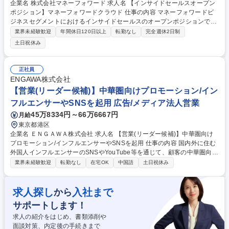
企業名 株式会社マネーフォワード 求人名 【インサイドセールスオープン
ポジション】マネーフォワードクラウド 仕事の内容 マネーフォワードビ
ジネスセグメントにおけるインサイドセールスのオープンポジションで
す。ご経験や適性に応じて、各事業部（ERP、HR、SMB等）の最適なポ
業界未経験歓迎
年間休日120日以上
転勤なし
完全週休2日制
ジションをご提案します。 【具体的な業務（配属先により異なる）】 ■マ
土日祝休み
ーケティングが獲得したリードに対する架電、ヒアリング、商談創出 ■顧
客の事業課題や潜在的ニーズの抽出、最適なプロダクトの一次提案 ■顧客
データの分析およびマーケティング、フィールドセールスへのフィードバ
正社員
ック ■効果的なアプローチ手法の設計、プロセス改善による仕組み化 ※単
ENGAWA株式会社
なるアポイント獲得ではなく、事業のトップラインを牽引する戦略部門で
【営業(リーダー候補)】中華圏向けプロモーション/イン
す。 募集職種 【インサイドセールスオープンポジション】マネーフォワ
フルエンサーやSNSを起用 広告/メディア法人営業
ードクラウド
45万8334円～66万6667円
月給
東京都港区
企業名 ＥＮＧＡＷＡ株式会社 求人名 【営業(リーダー候補)】中華圏向け
プロモーション/インフルエンサーやSNSを起用 仕事の内容 国内外に住む
外国人インフルエンサーのSNSやYouTube等を通じて、顧客の中華圏向け
プロモーション活動を支援する仕事です。セールス＆ディレクション担当
業界未経験歓迎
転勤なし
在宅OK
中国語
土日祝休み
として、顧客の要望を深くヒアリングし、要望に合わせたプロ モーション
提案、新規クライアント開拓、提案後のディレクション等、顧客折衝・進
行管理までプロデューサー的な立場で責任をもって取り仕切ります。 ■SN
求人探し
入社まで
から
Sインフルエンサーマーケター事業とTokyo Weekender事業の新規開拓 ■
サポートします！
プロモーション企画立案 ■プロジェクトマネジメント ■人的マネジメント
■営業戦略立案と実行 ※変更の範囲:当社およびAnyMindグループ各社の業
求人の紹介をはじめ、書類添削や
務全般 募集職種 【営業(リーダー候補)】中華圏向けプロモーション/イン
面談対策、内定後の手続きまで