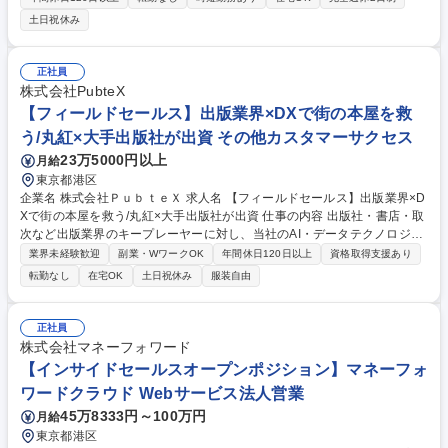
業者と協業しながら、下記の業務をお任せいたします。 【業務内容詳細】
土日祝休み
■大手アカウントに対する決済端末及び決済ソリューションの導入 ■クレ
ジットカード会社を中心としたアライアンス企業に対するビジネスプラン
策定 ■社内外と連携した新たな決済ソリューションの企画・推進 ■アカウ
正社員
ントに対するコンサルテーションおよびDXによる変革プランニング 募集
株式会社PubteX
職種 【ソリューション営業(リーダー候補)】GMOグループ/業界トップク
【フィールドセールス】出版業界×DXで街の本屋を救
ラス/業績好調
う/丸紅×大手出版社が出資 その他カスタマーサクセス
23万5000円以上
月給
東京都港区
企業名 株式会社ＰｕｂｔｅＸ 求人名 【フィールドセールス】出版業界×D
Xで街の本屋を救う/丸紅×大手出版社が出資 仕事の内容 出版社・書店・取
次など出版業界のキープレーヤーに対し、当社のAI・データテクノロジー
を活用した課題解決提案を行い、顧客開拓から商談設計、提案、契約、導
業界未経験歓迎
副業・WワークOK
年間休日120日以上
資格取得支援あり
入に向けた社内外調整までをリードいただきます。 【具体的には】■アカ
転勤なし
在宅OK
土日祝休み
服装自由
ウントグロース：既存顧客へのアップセル提案と継続的な関係構築■顧客
提案・契約管理：出版業界顧客への課題ヒアリング、仮説構築、ソリュー
ション提案から契約管理までを一貫して担当■全体戦略・KPI管理:営業戦
正社員
略の設計・実行、および営業KPI達成に向けた施策推進■企画・プロセス改
株式会社マネーフォワード
善:営業プロセスの改善・資料最適化、および業界動向を踏まえた新サービ
【インサイドセールスオープンポジション】マネーフォ
ス・マーケティング企画の立案・実行 募集職種 【フィールドセールス】
ワードクラウド Webサービス法人営業
出版業界×DXで街の本屋を救う/丸紅×大手出版社が出資
45万8333円～100万円
月給
東京都港区