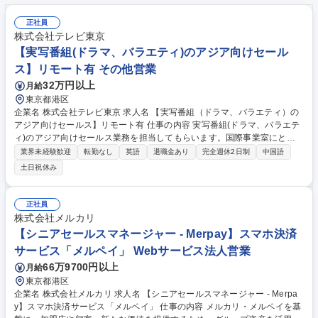
正社員
株式会社テレビ東京
【実写番組(ドラマ、バラエティ)のアジア向けセール
ス】リモート有 その他営業
32万円以上
月給
東京都港区
企業名 株式会社テレビ東京 求人名 【実写番組（ドラマ、バラエティ）の
アジア向けセールス】リモート有 仕事の内容 実写番組(ドラマ、バラエテ
ィ)のアジア向けセールス業務を担当してもらいます。国際事業室にとっ
て最重要エリアである中華圏の特性や商習慣を熟知、または海外とのやり
業界未経験歓迎
転勤なし
英語
退職金あり
完全週休2日制
中国語
取りに慣れている方を歓迎します。 【詳細】■中華圏への実写番組(ドラ
土日祝休み
マ、バラエティ)完パケセールス、フォーマットセールス、新規開拓のア
シスタントマネージャー業務。 実務経験豊富なチーフマネージャーと連携
しながら活動して頂きます。■その他エリアへのセールスの補助業務（英
正社員
文セールス資料の作成など）【背景】テレ東ならではの番組を世界、特に
株式会社メルカリ
重点エリアの中華圏に更に広げるための増員です。 募集職種 【実写番組
【シニアセールスマネージャー - Merpay】スマホ決済
（ドラマ、バラエティ）のアジア向けセールス】リモート有
サービス「メルペイ」 Webサービス法人営業
66万9700円以上
月給
東京都港区
企業名 株式会社メルカリ 求人名 【シニアセールスマネージャー - Merpa
y】スマホ決済サービス「メルペイ」 仕事の内容 メルカリ・メルペイを基