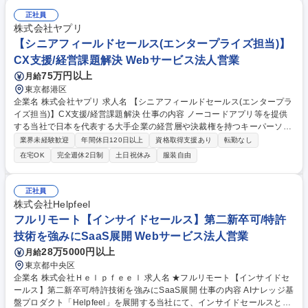
として、決済事業者（銀行系、カード会社）やポイント系事業者と協業し
ながら、決済ソリューションの導入提案を行ないます。キャッシュレス決
正社員
済端末や次世代の決済サービスを生み出し、世の中に届けるソリューショ
株式会社ヤプリ
ン営業担当者を募集いたします。 【入社後】OJTを設定し、実践の中で知
【シニアフィールドセールス(エンタープライズ担当)】
識習得をしていただきます。 募集職種 未経験歓迎【ソリューション営業/
CX支援/経営課題解決 Webサービス法人営業
GMOグループ】急成長FinTech/在宅勤務可
75万円以上
月給
東京都港区
企業名 株式会社ヤプリ 求人名 【シニアフィールドセールス(エンタープラ
イズ担当)】CX支援/経営課題解決 仕事の内容 ノーコードアプリ等を提供
する当社で日本を代表する大手企業の経営層や決裁権を持つキーパーソン
への提案を担当。潜在課題を引き出し、アプリやCRM等の複合提案で企
業界未経験歓迎
年間休日120日以上
資格取得支援あり
転勤なし
業のデジタル変革を実現する役割を任せます。 ・大手顧客のオムニチャネ
在宅OK
完全週休2日制
土日祝休み
服装自由
ル戦略に踏み込み、潜在課題の抽出を行う ・代表やCxOなど経営層に対
し、複合的なプレゼンや交渉をリード ・基幹システムやCRM連携を伴
う、難度の高いシステム構成の要件定義 ・社内開発部門やパートナー企業
正社員
と連携し、ロードマップ構築を主導 ・大手攻略の勝ちパターンを型化し、
株式会社Helpfeel
組織全体の営業力向上へ還元 ・契約後にスムーズな初期開発・運用へ移行
フルリモート【インサイドセールス】第二新卒可/特許
できるよう全体を管理 募集職種 【シニアフィールドセールス(エンタープ
技術を強みにSaaS展開 Webサービス法人営業
ライズ担当)】CX支援/経営課題解決
28万5000円以上
月給
東京都中央区
企業名 株式会社Ｈｅｌｐｆｅｅｌ 求人名 ★フルリモート【インサイドセ
ールス】第二新卒可/特許技術を強みにSaaS展開 仕事の内容 AIナレッジ基
盤プロダクト「Helpfeel」を展開する当社にて、インサイドセールスとし