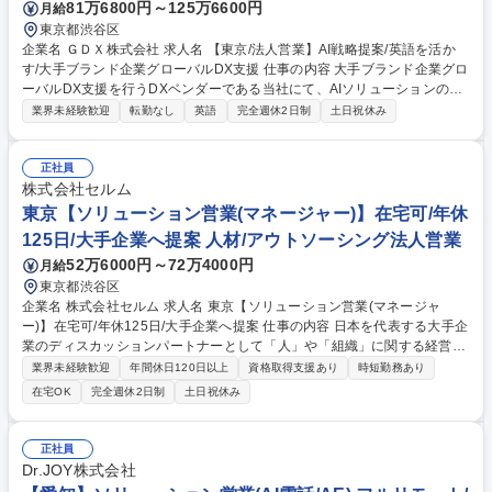
81万6800円～125万6600円
月給
東京都渋谷区
企業名 ＧＤＸ株式会社 求人名 【東京/法人営業】AI戦略提案/英語を活か
す/大手ブランド企業グローバルDX支援 仕事の内容 大手ブランド企業グロ
ーバルDX支援を行うDXベンダーである当社にて、AIソリューションの営
業をお任せします。 【業務詳細】■AIシステムソリューションの提案と販
業界未経験歓迎
転勤なし
英語
完全週休2日制
土日祝休み
売■新規・既存顧客のアカウント管理■営業戦略の立案・実行■市場のニー
ズ分析と製品フィードバックの提供■営業チームマネジメント■顧客に対す
る戦略的アドバイスとAIソリューション導入■プロジェクトマネジメント
正社員
と各種プロジェクトのリード■技術トレンド分析と新技術の採用提案■ビジ
株式会社セルム
ネスプロセスとAI技術の統合■ソリューション開発における技術チームと
東京【ソリューション営業(マネージャー)】在宅可/年休
の連携 募集職種 【東京/法人営業】AI戦略提案/英語を活かす/大手ブランド
125日/大手企業へ提案 人材/アウトソーシング法人営業
企業グローバルDX支援
52万6000円～72万4000円
月給
東京都渋谷区
企業名 株式会社セルム 求人名 東京【ソリューション営業(マネージャ
ー)】在宅可/年休125日/大手企業へ提案 仕事の内容 日本を代表する大手企
業のディスカッションパートナーとして「人」や「組織」に関する経営課
題を抽出し、最適なソリューションを企画・プロデュースする仕事です。
業界未経験歓迎
年間休日120日以上
資格取得支援あり
時短勤務あり
▼顧客のビジネスや事業戦略を把握した上で、「次期経営リーダーの発
在宅OK
完全週休2日制
土日祝休み
掘・育成」や「組織風土の変革」などの課題をヒアリング。真のニーズを
抽出。 ▼抽出した課題を解決する仮説～施策を立案。パートナー契約を結
ぶ1,700名を超えるコンサルタントから最適な人材をアサインします。 ▼
正社員
施策、研修の実施後は効果検証、分析を行ない、次の施策に活かします。
Dr.JOY株式会社
なお、担当顧客は1人4～5社程度。1社に深くコミットする働きです。 募