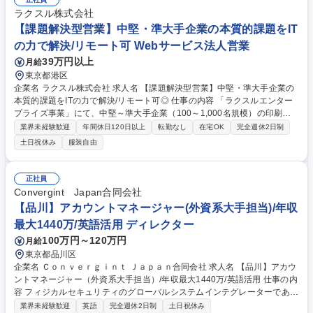
ラクスル株式会社
【課題解決型営業】中堅・準大手企業の本質的課題をIT
の力で解決/リモート可 Webサービス法人営業
39万円以上
月給
東京都港区
企業名 ラクスル株式会社 求人名 【課題解決型営業】中堅・準大手企業の
本質的課題をITの力で解決/リモート可◎ 仕事の内容 「ラクスルエンター
プライズ事業」にて、中堅～準大手企業（100～1,000名規模）の印刷や
販促活動における課題を特定し、IT（SaaS）を用いて解決を導く提案営
業界未経験歓迎
年間休日120日以上
転勤なし
在宅OK
完全週休2日制
業を一気通貫でお任せします。 【詳細】■担当領域における新規顧客の開
土日祝休み
服装自由
拓 ■課題のヒアリングから特定、サービス提案、導入支援 ■導入後の振り
返りおよび継続利用促進の提案 ■開発チームへのフィードバックを通じた
プロダクト改善 ■インサイドセールスやマーケターと連携した新たな市
正社員
場・顧客の拡張 顧客の「こうなりたい」を実現するため、ビジネスパート
Convergint Japan合同会社
ナーとして伴走します。 募集職種 【課題解決型営業】中堅・準大手企業
【品川】アカウントマネージャー(外資系大手担当)/年収
の本質的課題をITの力で解決/リモート可◎
最大1440万/英語活用 ディレクター
100万円～120万円
月給
東京都品川区
企業名 Ｃｏｎｖｅｒｇｉｎｔ Ｊａｐａｎ合同会社 求人名 【品川】アカウ
ントマネージャー（外資系大手担当）/年収最大1440万/英語活用 仕事の内
容 フィジカルセキュリティのグローバルシステムインテグレーターである
当社にて、外資系大手企業へのソリューション提案をお任せいたします。
業界未経験歓迎
英語
完全週休2日制
土日祝休み