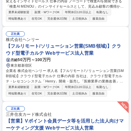
変えるインサイドセールス 仕事の内容 ノーコードで検査AIを開発できる
「検査AI MENOU」のインサイドセールスとして、見込み顧客の獲得から
商談機会の創出までを担っていただきます。マーケティングとフィールド
業界未経験歓迎
副業・WワークOK
年間休日120日以上
転勤なし
セールスをつなぐ役割として、 適切なタイミングで顧客とコミュニケーシ
時短勤務あり
在宅OK
完全週休2日制
土日祝休み
服装自由
ョンを取りながら、受注につながる商談機会の最大化を目指します。 【具
体的な仕事内容】 リードへの電話・メールによるアプローチ/リードナー
チャリングおよび商談創出/CRMを活用した顧客情報の管理・分析/マーケ
正社員
ティング施策と連携したフォローアップ/商談化率向上に向けた改善提案・
株式会社ヘンリー
実行/フィールドセールスへの案件連携 募集職種 ★【未経験歓迎】AIで製
【フルリモート/ソリューション営業(SMB領域)】クラ
造業の未来を変えるインサイドセールス
ウド型電子カルテ Webサービス法人営業
50万円～100万円
月給
東京都新宿区
企業名 株式会社ヘンリー 求人名 【フルリモート/ソリューション営業(SM
B領域)】クラウド型電子カルテ 仕事の内容 当社は、クラウド型電子カル
テ・レセコンシステム「Henry」開発・販売し「医療業界の業務改善」に
取り組んでいます。そんな当社にて、中小病院向けの新規開拓営業をご担
業界未経験歓迎
副業・WワークOK
年間休日120日以上
転勤なし
当いただきます。 インバウンドリードを中心に、病院の経営課題を特定
時短勤務あり
在宅OK
完全週休2日制
土日祝休み
服装自由
し、IT導入による業務改善や経営ビジョンの実現に向けたソリューション
提案を行います。 【具体的には】 ■リード・問合せへの対応 ■経営層への
課題解決型提案 ■学内合意形成の推進 ■製品開発へのフィードバック 契約
正社員
後は導入コンサルタントが引き継ぐため、商談に注力可能です。 募集職種
三井住友カード株式会社
【フルリモート/ソリューション営業(SMB領域)】クラウド型電子カルテ
【営業】Vポイント会員データ等を活用した法人向けマ
ーケティング支援 Webサービス法人営業