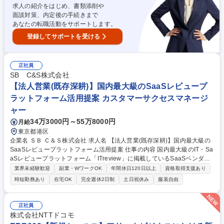
田区/ソリューション営業】NTTドコモ駐在/年休130日/寄り添い型提案営
求人の紹介をはじめ、書類添削や
業
面談対策、内定後の手続きまで
あなたの転職活動をサポートします。
登録してサポートを受ける
正社員
SB C&S株式会社
【法人営業(既存深耕)】国内最大級のSaaSレビュープ
ラットフォーム活用提案 カスタマーサクセスマネージ
ャー
34万3000円～55万8000円
月給
東京都港区
企業名 ＳＢ Ｃ＆Ｓ株式会社 求人名 【法人営業(既存深耕)】国内最大級の
SaaSレビュープラットフォーム活用提案 仕事の内容 国内最大級のIT・Sa
aSレビュープラットフォーム「ITreview」に掲載しているSaaSベンダー
（既存顧客）に対して、新機能などを含めたアップセル・クロスセル提案
業界未経験歓迎
副業・WワークOK
年間休日120日以上
資格取得支援あり
や、定期的な状況把握・折衝などをお任せします。 【詳細】すでに有償プ
時短勤務あり
在宅OK
完全週休2日制
土日祝休み
服装自由
ランの契約を交わされている既存顧客（40～50社程度）の深耕をお任せ
します。顧客の課題・状況をヒアリングし、複数あるプランの中からアッ
プセル・クロスセルを行う提案から、解約とならないような定期接点、新
正社員
規導入時のオンボーディング等のカスタマーサクセス業務をお任せしま
株式会社NTTドコモ
す。 ※入社直後から、アイティクラウド(株)へ出向となります。 募集職種