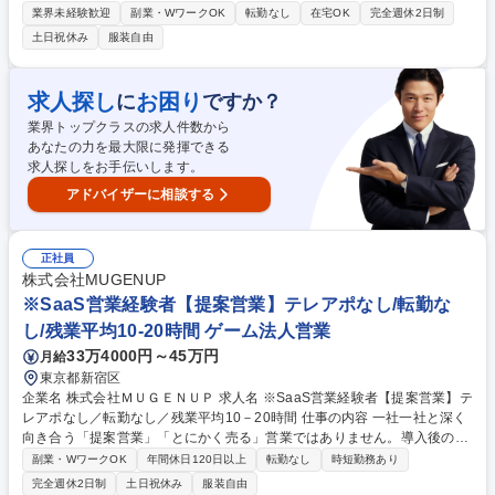
て継続的な関係構築とヒアリングを通じた新規商談獲得をお任せします。
業界未経験歓迎
副業・WワークOK
転勤なし
在宅OK
完全週休2日制
【具体的には】新規商談の創出のためのアプローチを中心に、CACを意識
土日祝休み
服装自由
した改善提案までお任せします。■電話、メール、SNSを活用したアプロ
ーチ■CACの改善提案■マーケティングチームやフィールドセールスとの
連携【仕事の魅力】経営視点を養うことができ、CACを中心に様々な指標
求人探し
お困り
に
ですか？
を意識しながら営業活動を行っております。経営者との距離も近い分、経
業界トップクラスの求人件数から
営視点を持ちながらキャリアを築くことができます。 募集職種 ★フルリ
あなたの力を最大限に発揮できる
モート【インサイドセールス】第二新卒可/特許技術を強みにSaaS展開
求人探しをお手伝いします。
アドバイザーに相談する
正社員
株式会社MUGENUP
※SaaS営業経験者【提案営業】テレアポなし/転勤な
し/残業平均10-20時間 ゲーム法人営業
33万4000円～45万円
月給
東京都新宿区
企業名 株式会社ＭＵＧＥＮＵＰ 求人名 ※SaaS営業経験者【提案営業】テ
レアポなし／転勤なし／残業平均10－20時間 仕事の内容 一社一社と深く
向き合う「提案営業」「とにかく売る」営業ではありません。導入後のサ
ポートまで一貫して担当するため、お客様の良き相談相手（パートナー）
副業・WワークOK
年間休日120日以上
転勤なし
時短勤務あり
として関係を築いていくスタイルです。 1. お困りごとのヒアリング（提
完全週休2日制
土日祝休み
服装自由