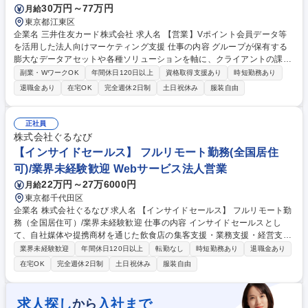
30万円～77万円
月給
東京都江東区
企業名 三井住友カード株式会社 求人名 【営業】Vポイント会員データ等
を活用した法人向けマーケティング支援 仕事の内容 グループが保有する
膨大なデータアセットや各種ソリューションを軸に、クライアントの課題
解決と事業成長に貢献することがミッションです。日用消費財メーカーや
副業・WワークOK
年間休日120日以上
資格取得支援あり
時短勤務あり
小売企業等を担当し、営業・企画活動全般をリード。 ■Vポイントや決済
退職金あり
在宅OK
完全週休2日制
土日祝休み
服装自由
データを活用した販促・マーケティング施策の企画提案 ■社内の各専門ス
タッフと協業したデータ分析および顧客課題の解決支援 ■担当案件におけ
るスケジュール・予算・KPI管理など総合プロデュース ■クーポンやデジ
正社員
タル広告等を複合的に組み合わせた効果的なソリューション提供 募集職種
株式会社ぐるなび
【営業】Vポイント会員データ等を活用した法人向けマーケティング支援
【インサイドセールス】 フルリモート勤務(全国居住
可)/業界未経験歓迎 Webサービス法人営業
22万円～27万6000円
月給
東京都千代田区
企業名 株式会社ぐるなび 求人名 【インサイドセールス】 フルリモート勤
務（全国居住可）/業界未経験歓迎 仕事の内容 インサイドセールスとし
て、自社媒体や提携商材を通じた飲食店の集客支援・業務支援・経営支援
をご担当頂きます。電話やWeb会議ツールを駆使したオンライン完結型の
業界未経験歓迎
年間休日120日以上
転勤なし
時短勤務あり
退職金あり
営業スタイルを採用しています。 【入社後にお任せしたい業務】入社当初
在宅OK
完全週休2日制
土日祝休み
服装自由
は、新規獲得チーム（市場を切り拓く先鋭部隊）で商談設定や成約までの
突破力を磨いていただきつつ、業務を通じて当社のサービスや顧客特性の
理解を深めていただきます。 その後は、個人の適性やスキルを鑑みて、新
求人探し
入社まで
から