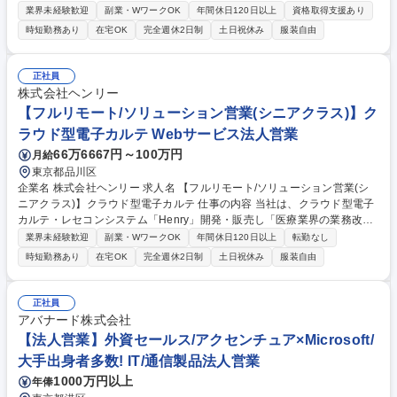
および初回商談から受注までの営業・提案活動をお任せします。リストを
業界未経験歓迎
副業・WワークOK
年間休日120日以上
資格取得支援あり
ただ上からなぞるような新規架電はありません。 【詳細】既存顧客やカス
時短勤務あり
在宅OK
完全週休2日制
土日祝休み
服装自由
タマーサクセスからの紹介を通じて発掘した新規顧客に対して、所感提案
から受注まをお任せします。（その後についてはカスタマーサクセスへト
ス） IT/SaaSプロダクトのベンダー企業のマーケ/プロダクト責任者などに
正社員
向けて商談をお任せします。顧客の事業課題や業務課題をヒアリングし、
株式会社ヘンリー
弊社が保有する実レビュー等のデータをベースに、認知拡大、SEO対策、
【フルリモート/ソリューション営業(シニアクラス)】ク
プロダクト改善等企業の課題を解決します。 募集職種 【法人営業(新規/反
ラウド型電子カルテ Webサービス法人営業
響)】国内最大級のSaaSレビュープラットフォームの拡販
66万6667円～100万円
月給
東京都品川区
企業名 株式会社ヘンリー 求人名 【フルリモート/ソリューション営業(シ
ニアクラス)】クラウド型電子カルテ 仕事の内容 当社は、クラウド型電子
カルテ・レセコンシステム「Henry」開発・販売し「医療業界の業務改
善」に取り組んでいます。そんな当社にて、《ソリューション営業(シニ
業界未経験歓迎
副業・WワークOK
年間休日120日以上
転勤なし
アクラス)》を募集します！ 【具体的には】■中小病院への直販・提案活動
時短勤務あり
在宅OK
完全週休2日制
土日祝休み
服装自由
■インサイドセールスと連携した商談 ■代理店・パートナー企業との販売
スキーム構築 ■顧客要望のプロダクト還元 ■導入後のCSチーム連携 ■営業
戦略の立案・実行 【仕事の魅力】50兆円市場の医療DXを牽引する社会的
正社員
意義の大きな仕事です。ビジネスと開発の距離が近く、顧客の声で製品を
アバナード株式会社
磨き上げる醍醐味があります。 募集職種 【フルリモート/ソリューション
【法人営業】外資セールス/アクセンチュア×Microsoft/
営業(シニアクラス)】クラウド型電子カルテ
大手出身者多数! IT/通信製品法人営業
1000万円以上
年俸