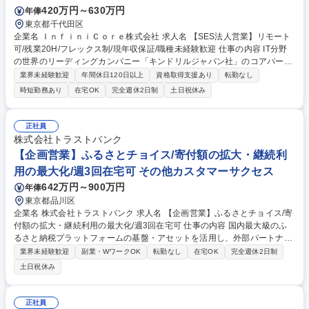
420万円～630万円
年俸
東京都千代田区
企業名 ＩｎｆｉｎｉＣｏｒｅ株式会社 求人名 【SES法人営業】リモート
可/残業20H/フレックス制/現年収保証/職種未経験歓迎 仕事の内容 IT分野
の世界のリーディングカンパニー「キンドリルジャパン社」のコアパート
ナーの契約を取得する同社にて、SES営業をお任せします。 ☆現年収を最
業界未経験歓迎
年間休日120日以上
資格取得支援あり
転勤なし
低保証いたします☆ 【業務内容】■エンジニアリングサービス営業 ■ネッ
時短勤務あり
在宅OK
完全週休2日制
土日祝休み
トワーク、サーバー、クラウドを含めたインテグレーション/ソリューショ
ン提案 ■提案書作成、客先予算調整/案件獲得、リソース調整、契約関連 ■
戦略協業パートナー開拓 等 【キャリアパス】各チャネルパートナーとの
正社員
関係構築後、大規模顧客案件への体制提案や予算調整に関わって頂きま
株式会社トラストバンク
す。将来的には自社サービスプリセールスやサービス企画にも参画頂きま
【企画営業】ふるさとチョイス/寄付額の拡大・継続利
す。 募集職種 【SES法人営業】リモート可/残業20H/フレックス制/現年収
用の最大化/週3回在宅可 その他カスタマーサクセス
保証/職種未経験歓迎
642万円～900万円
年俸
東京都品川区
企業名 株式会社トラストバンク 求人名 【企画営業】ふるさとチョイス/寄
付額の拡大・継続利用の最大化/週3回在宅可 仕事の内容 国内最大級のふ
るさと納税プラットフォームの基盤・アセットを活用し、外部パートナー
企業との提携を通じて、新たな寄付接点を創出し、地域への寄付拡大を実
業界未経験歓迎
副業・WワークOK
転勤なし
在宅OK
完全週休2日制
現するポジションです。 【特徴】 単なる新規開拓営業ではなく、パート
土日祝休み
ナー企業の事業戦略や顧客基盤を踏まえた提携スキームの設計、社内外を
巻き込んだ立ち上げ推進、提携後のグロース支援までを担っていただきま
す。業務提携の企画・推進と弊社PMと連携したプロジェクト進行サポー
正社員