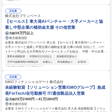
服装自由
合わせ対応、提案、見積、納期確認、発注指示、販売トレーニングや販売
促進施策の実行 ＜2＞メーカーとの調整：価格/納期交渉、機能リクエスト
正社員
等顧客要望のエスカレーション 【プロジェクト例】■パートナー顧客であ
株式会社プランベース
る某大手製造業に対してSaaS大規模導入 ライセンス販売、導入コンサ
【セールス】東大発AIベンチャー・大手メーカーと協
ル、保守の提供 募集職種 【SaaSソリューションパートナー営業リーダー
（大手特定パートナー担当)】
業し中堅企業の補助金支援 その他営業
38万円以上
月給
東京都新宿区
企業名 株式会社プランベース 求人名 【セールス】東大発AIベンチャー・
大手メーカーと協業し中堅企業の補助金支援 仕事の内容 当社にて、パー
トナーと呼ばれる大手商社やメーカーとタッグを組み、 中堅・中小企業に
補助金支援の案件獲得をメインで行っていただきます。 【詳細】まずは大
業界未経験歓迎
年間休日120日以上
資格取得支援あり
手商社・メーカー(パートナー)とのやり取りの中で現在積極的に提案して
月平均残業時間20時間以内
転勤なし
時短勤務あり
在宅OK
いる機械や商材のヒアリング。お客様を紹介いただいて実際にパートナー
完全週休2日制
土日祝休み
と中小企業様へ訪問しリードを獲得をしていただきます。パートナーとも
だんだんと信頼関係が構築できると数億円規模の案件をいただけることも
正社員
ございます。目に見えて成長を実感できるポジションです。今の現状にも
GMOフィナンシャルゲート株式会社
どかしさを感じている方にピッタリです。 募集職種 【セールス】東大発A
未経験歓迎【ソリューション営業/GMOグループ】急成
Iベンチャー・大手メーカーと協業し中堅企業の補助金支援
長FinTech/在宅勤務可 IT/通信製品法人営業
28万2400円～41万1800円
月給
東京都渋谷区
企業名 ＧＭＯフィナンシャルゲート株式会社 求人名 未経験歓迎【ソリュ