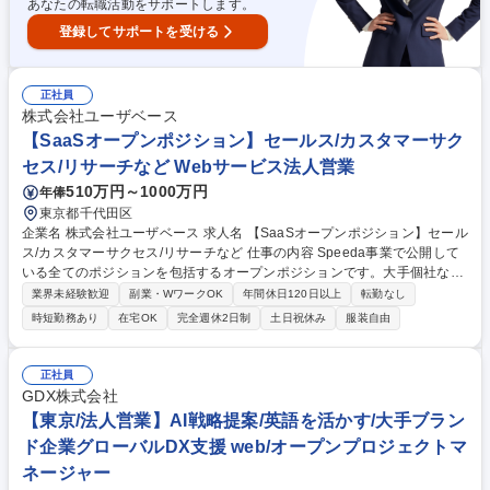
化
あなたの転職活動をサポートします。
登録してサポートを受ける
正社員
株式会社ユーザベース
【SaaSオープンポジション】セールス/カスタマーサク
セス/リサーチなど Webサービス法人営業
510万円～1000万円
年俸
東京都千代田区
企業名 株式会社ユーザベース 求人名 【SaaSオープンポジション】セール
ス/カスタマーサクセス/リサーチなど 仕事の内容 Speeda事業で公開して
いる全てのポジションを包括するオープンポジションです。大手個社など
の顧客規模や業界に応じて担当Domainを決定しており、今までのご経験
業界未経験歓迎
副業・WワークOK
年間休日120日以上
転勤なし
に応じて最適なポジションをアサインいたします。 ※以下Domain/職種か
時短勤務あり
在宅OK
完全週休2日制
土日祝休み
服装自由
らマッチする求人をご提案させて頂きます。 【Domain】大企業アカウン
ト統括本部・セールス統括本部・カスタマーサクセス本部・インサイドセ
ールス本部・Expert Research本部・SaaS Marketing本部【職種につい
正社員
て】・アカウントエグゼクティブ・事業開発・フィールドセールス・イン
GDX株式会社
サイドセールス・カスタマーサクセス・マーケティング・コンサルタン
【東京/法人営業】AI戦略提案/英語を活かす/大手ブラン
ト・リサーチ 募集職種 【SaaSオープンポジション】セールス/カスタマー
ド企業グローバルDX支援 web/オープンプロジェクトマ
サクセス/リサーチなど
ネージャー