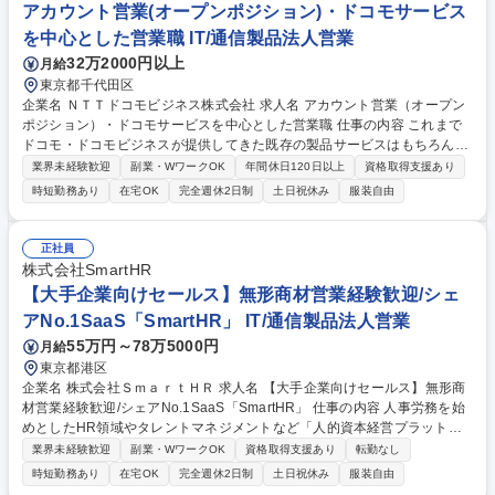
営業です。※マーケティング部署と協業した企画設計や部門間連携による
アカウント営業(オープンポジション)・ドコモサービス
プロジェクト等に関わることもあります。 募集職種 【マネージャー候
を中心とした営業職 IT/通信製品法人営業
補】福祉・介護SaaSインサイドセールス/転勤無/副業可
32万2000円以上
月給
東京都千代田区
企業名 ＮＴＴドコモビジネス株式会社 求人名 アカウント営業（オープン
ポジション）・ドコモサービスを中心とした営業職 仕事の内容 これまで
ドコモ・ドコモビジネスが提供してきた既存の製品サービスはもちろんで
すが、組み合わせることで全く新しいサービスを創造し、顧客のビジネス
業界未経験歓迎
副業・WワークOK
年間休日120日以上
資格取得支援あり
拡大に貢献することに全社を挙げて取り組んでおります。 弊社外での知識
時短勤務あり
在宅OK
完全週休2日制
土日祝休み
服装自由
やご経験を活かし、ぜひ既存の枠に囚われない新しい領域でのビジネスを
創出していただきたいと考えております。 ■DX実現・課題解決の提案：デ
ータ回線、IT基盤、クラウド、セキュリティ、SaaSサービスなどを活用
正社員
し、新規提案および新規案件の開拓。 ■協業・共創ビジネスの創出：ドコ
株式会社SmartHR
モグループの保有する技術や情報と、顧客企業の強みを組み合わせ、全く
【大手企業向けセールス】無形商材営業経験歓迎/シェ
新しい顧客の新しいビジネスの創出を推進。 募集職種 アカウント営業
アNo.1SaaS「SmartHR」 IT/通信製品法人営業
（オープンポジション）・ドコモサービスを中心とした営業職
55万円～78万5000円
月給
東京都港区
企業名 株式会社ＳｍａｒｔＨＲ 求人名 【大手企業向けセールス】無形商
材営業経験歓迎/シェアNo.1SaaS「SmartHR」 仕事の内容 人事労務を始
めとしたHR領域やタレントマネジメントなど「人的資本経営プラットフ
ォーム」を提供するSmartHRにて、大手企業を顧客にした受注までの営業
業界未経験歓迎
副業・WワークOK
資格取得支援あり
転勤なし
業務をご担当いただきます。 【業務詳細】■担当顧客となる大手企業のア
時短勤務あり
在宅OK
完全週休2日制
土日祝休み
服装自由
カウントプランニング■決裁者～担当者含めた様々なステークホルダーと