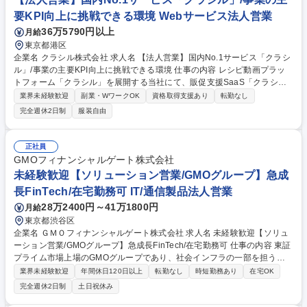
要KPI向上に挑戦できる環境 Webサービス法人営業
36万5790円以上
月給
東京都港区
企業名 クラシル株式会社 求人名 【法人営業】国内No.1サービス「クラシ
ル」/事業の主要KPI向上に挑戦できる環境 仕事の内容 レシピ動画プラッ
トフォーム「クラシル」を展開する当社にて、販促支援SaaS「クラシル
チラシ」の新規開拓営業から導入後の定着活用まで一気通貫で担当いただ
業界未経験歓迎
副業・WワークOK
資格取得支援あり
転勤なし
きます！小売企業の店舗売上向上に貢献する仕事です。 【具体的には】■
完全週休2日制
服装自由
小売企業の責任者に対する導入提案営業(リード創出～クローズ) ■アカウ
ント戦略や商談計画の策定及び実行 ■導入企業に対するカスタマーサクセ
ス業務 ■部門単位の営業戦略立案・推進 【仕事の魅力】主要KPI向上に直
正社員
結する戦略策定から推進まで挑戦可能です。経営陣と連携し、業界課題を
GMOフィナンシャルゲート株式会社
踏まえたプロダクト改善や新規機能企画に携わり、多くのユーザーが利用
未経験歓迎【ソリューション営業/GMOグループ】急成
するサービスの成長に貢献できます。 募集職種 【法人営業】国内No.1サ
長FinTech/在宅勤務可 IT/通信製品法人営業
ービス「クラシル」/事業の主要KPI向上に挑戦できる環境
28万2400円～41万1800円
月給
東京都渋谷区
企業名 ＧＭＯフィナンシャルゲート株式会社 求人名 未経験歓迎【ソリュ
ーション営業/GMOグループ】急成長FinTech/在宅勤務可 仕事の内容 東証
プライム市場上場のGMOグループであり、社会インフラの一部を担うキ
ャッシュレス決済のプラットフォーマーとして、キャッシュレス決済端末
業界未経験歓迎
年間休日120日以上
転勤なし
時短勤務あり
在宅OK
及び決済サービスの導入提案・フォローをお任せします！ 【業務内容詳
完全週休2日制
土日祝休み
細】社会インフラの一部を担うキャッシュレス決済のプラットフォーマー