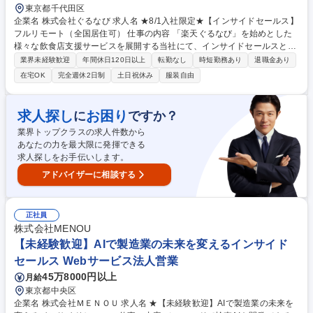
東京都千代田区
企業名 株式会社ぐるなび 求人名 ★8/1入社限定★【インサイドセールス】
フルリモート（全国居住可） 仕事の内容 「楽天ぐるなび」を始めとした
様々な飲食店支援サービスを展開する当社にて、インサイドセールスとし
て、自社媒体や提携商材を通じた飲食店の集客支援・業務支援・経営支援
業界未経験歓迎
年間休日120日以上
転勤なし
時短勤務あり
退職金あり
をお任せします。 【入社後にお任せしたい業務】入社当初は、新規獲得チ
在宅OK
完全週休2日制
土日祝休み
服装自由
ーム（市場を切り拓く先鋭部隊）で商談設定や成約までの突破力を磨いて
いただきつつ、業務を通じて当社のサービスや顧客特性の理解を深めてい
ただきます。 その後は、個人の適性やスキルを鑑みて、新規獲得チームも
求人探し
お困り
に
ですか？
しくは顧客伴走チーム（商談・受注・契約継続フォローまでを一貫して担
業界トップクラスの求人件数から
う営業）に分かれていきます。 募集職種 ★8/1入社限定★【インサイドセ
あなたの力を最大限に発揮できる
ールス】フルリモート（全国居住可）
求人探しをお手伝いします。
アドバイザーに相談する
正社員
株式会社MENOU
【未経験歓迎】AIで製造業の未来を変えるインサイド
セールス Webサービス法人営業
45万8000円以上
月給
東京都中央区
企業名 株式会社ＭＥＮＯＵ 求人名 ★【未経験歓迎】AIで製造業の未来を