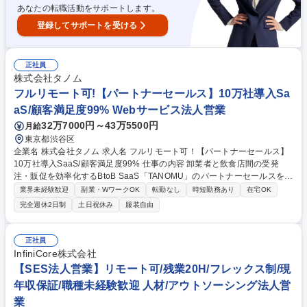
フルエンサーやSNSを起用
あなたの転職活動をサポートします。
登録してサポートを受ける
正社員
株式会社タノム
フルリモート可!【パートナーセールス】10万社導入Sa
aS/顧客満足度99% Webサービス法人営業
32万7000円～43万5500円
月給
東京都渋谷区
企業名 株式会社タノム 求人名 フルリモート可！【パートナーセールス】
10万社導入SaaS/顧客満足度99% 仕事の内容 卸業者と飲食店間の受発
注・販促を効率化するBtoB SaaS「TANOMU」のパートナーセールスをご
担当いただきます。パートナー企業との共同施策の企画・運営から、紹介
業界未経験歓迎
副業・WワークOK
転勤なし
時短勤務あり
在宅OK
案件の提案・クロージング、 導入支援に向けた社内連携まで幅広く携わっ
完全週休2日制
土日祝休み
服装自由
ていただくポジションです。 【業務詳細】■パートナー企業との協業施策
の企画・推進 ■紹介案件の提案・クロージング■パートナー向けの提案力
向上支援・関係構築 ■パートナー運用設計 ■顧客課題のヒアリング ■開発
正社員
要望の社内提案 ※あくまで現時点で想定している業務例であり、状況に応
InfiniCore株式会社
じて役割の幅や深さを一緒に設計していくフェーズとなります。 募集職種
【SES法人営業】リモート可/残業20H/フレックス制/現
フルリモート可！【パートナーセールス】10万社導入SaaS/顧客満足度9
年収保証/職種未経験歓迎 人材/アウトソーシング法人営
9%
業