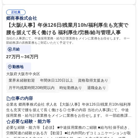
部品などの販売 ・仕入先開発による新商材をベースとした開発および用途
提案 ・顧客管理（品質やコスト面） 募集職種 【石川/法人営業】U・Iター
ン歓迎！/年休126日/充実の福利厚生で安心◎
正社員
郷商事株式会社
【大阪/人事】年休126日/残業月10h/福利厚生も充実で
腰を据えて長く働ける 福利厚生/労務/給与管理人事
当社の人事課にて、中途採用業務・給与計算業務をメインに業務をお任せします。 ※一
部総務課の庶務業務もご対応いただく予定です。
月給
27万円～36万円
勤務地
大阪府大阪市中央区
業界未経験歓迎
年間休日120日以上
資格取得支援あり
月平均残業時間20時間以内
時短勤務あり
退職金あり
完全週休2日制
土日祝休み
仕事の内容
企業名 郷商事株式会社 求人名 【大阪/人事】年休126日/残業月10h/福利厚
生も充実で腰を据えて長く働ける◎ 仕事の内容 当社の人事課にて、中途
採用業務・給与計算業務をメインに業務をお任せします。 ※一部総務課の
庶務業務もご対応いただく予定です。 ■人事業務：中途採用業務、勤怠確
必要な経験・能力等
認、給与計算、社保手続き、労務管理 ■その他：庶務業務（安全・衛生管
必要な経験・能力等 【必須】 ■中途採用業務のご経験 ■給与/社保手続き、
理、社内環境整備等簡単な業務です） ■業務の変更範囲：当社が定める業
労務関連の経験がある方 【歓迎】 ■社内外問わずコミュニケーションが取
務全般 募集職種 【大阪/人事】年休126日/残業月10h/福利厚生も充実で腰