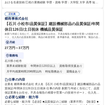
向け)･発注の在庫管理 ■業務の変更範囲：当社が定める業務全般 募集職種
おける生産技術/工程の業務経験 学歴・資格 学歴：大学院 大学 高専 短大
【石川 小松市/組立スタッフ】未経験歓迎！/U・Iターン歓迎/年休126日
専修学校 高校 語学力： 資格：第一種運転免許普通自動車 フォークリフト
運転者
正社員
郷商事株式会社
【石川 小松市/品質保証】建設機械部品の品質保証/年間
休日126日/土日祝休 機械品質保証
創業71年続く当社にて、品質保証業務をお任せ。不具合報告の精査や営業への技術サポ
ート、仕入先の品質改善活動、商品の検査管理、基準書作成、検査員指導等、製品の品質
保持に係る管理全般をお任せします。
月給
27万円～37万円
勤務地
石川県小松市
業界未経験歓迎
年間休日120日以上
資格取得支援あり
月平均残業時間20時間以内
時短勤務あり
退職金あり
完全週休2日制
土日祝休み
仕事の内容
企業名 郷商事株式会社 求人名 【石川 小松市/品質保証】建設機械部品の品
質保証/年間休日126日/土日祝休 仕事の内容 創業71年続く当社にて、品質
保証業務をお任せ。不具合報告の精査や営業への技術サポート、仕入先の
品質改善活動、商品の検査管理、基準書作成、検査員指導等、製品の品質
必要な経験・能力等
保持に係る管理全般をお任せします。 ■不具合報告書の精査・営業サポー
必要な経験・能力等 【必須】■品質保証のご経験（業界不問） 【歓迎】■