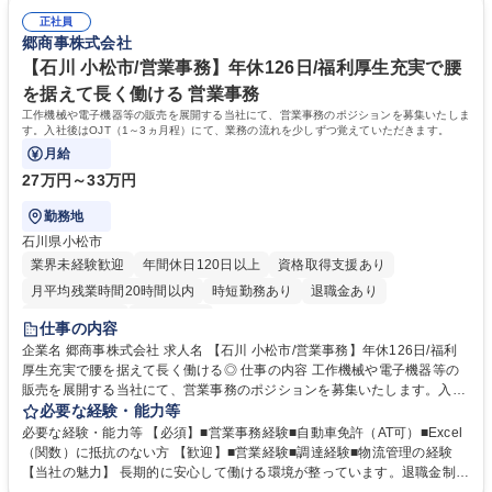
折衝含む）■よりよいシステムへの発展に向けた提案 募集職種 【東京/社
験）■BIツールの活用経験 【プロジェクトについて】自社開発の基幹シス
内SE】年休126日/福利厚生充実◎/基幹システム刷新プロジェクト
正社員
テムからERPへのリプレイスとなります。現在は3名体制で進めているプ
郷商事株式会社
ロジェクトとなり、少数精鋭の中で主体性を持って業務に取り組むことが
でき、責任ある立場で経験を積むことが可能です。 学歴・資格 学歴：大
【石川 小松市/営業事務】年休126日/福利厚生充実で腰
学院 大学 高専 短大 専修学校 高校 語学力： 資格：
を据えて長く働ける 営業事務
工作機械や電子機器等の販売を展開する当社にて、営業事務のポジションを募集いたしま
す。入社後はOJT（1～3ヵ月程）にて、業務の流れを少しずつ覚えていただきます。
月給
27万円～33万円
勤務地
石川県小松市
業界未経験歓迎
年間休日120日以上
資格取得支援あり
月平均残業時間20時間以内
時短勤務あり
退職金あり
完全週休2日制
土日祝休み
仕事の内容
企業名 郷商事株式会社 求人名 【石川 小松市/営業事務】年休126日/福利
厚生充実で腰を据えて長く働ける◎ 仕事の内容 工作機械や電子機器等の
販売を展開する当社にて、営業事務のポジションを募集いたします。入社
後はOJT（1～3ヵ月程）にて、業務の流れを少しずつ覚えていただきま
必要な経験・能力等
す。 ■受発注業務 ■納期管理 ■在庫管理 ■倉庫・物流関連業務 ■製品の問い
必要な経験・能力等 【必須】■営業事務経験■自動車免許（AT可）■Excel
合わせ対応 ■見積り作成などの営業支援 ■納期調整・交渉業務 【仕事の魅
（関数）に抵抗のない方 【歓迎】■営業経験■調達経験■物流管理の経験
力】月に1～2回は顧客先へ出向くなど、外部折衝業務も発生いたします。
【当社の魅力】 長期的に安心して働ける環境が整っています。退職金制度
募集職種 【石川 小松市/営業事務】年休126日/福利厚生充実で腰を据えて