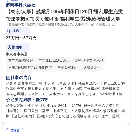
のプロセスに対応しています。お客様の「こんなものがあったらいいの
郷商事株式会社
法人営業】年休126日/平均残業月15H/大手メーカーとの取引多数！
に」を叶える事が当社の仕事です。 主要取引先：エプソン販売株式会社、
パナソニック株式会社 等 学歴・資格 学歴：大学院 大学 高専 短大 専修学
【東京/人事】残業月10h/年間休日126日/福利厚生充実
校 高校 語学力： 資格：第一種運転免許普通自動車
で腰を据えて長く働ける 福利厚生/労務/給与管理人事
工作機械や電子機器等の販売を展開する当社にて、人事ポジションを募集します。
月給
27万円～37万円
勤務地
東京都中央区
業界未経験歓迎
年間休日120日以上
資格取得支援あり
月平均残業時間20時間以内
時短勤務あり
退職金あり
完全週休2日制
土日祝休み
仕事の内容
企業名 郷商事株式会社 求人名 【東京/人事】残業月10h/年間休日126日/福
利厚生充実で腰を据えて長く働ける 仕事の内容 工作機械や電子機器等の
販売を展開する当社にて、人事ポジションを募集します。 労務管理（給与
計算・社保・勤怠）や採用業務などをご経験に応じてお任せいたします。
必要な経験・能力等
将来的には、人事制度の構築や規程の見直しといった企画業務にも携わっ
必要な経験・能力等 【いずれか必須】・給与/社保手続き等の労務管理
ていただき、幅広い経験を積むことが可能です。 ■採用業務（中途・派
【尚可】・採用業務（新卒・中途不問）・人事制度の構築や規程整備の経
遣） ■労務管理（給与計算、社保手続き、社内環境整備等） ■その他人事
験 【当社の魅力】 長期的に安心して働ける環境が整っています。退職金
業務に付随する業務 募集職種 【東京/人事】残業月10h/年間休日126日/福
制度に加え、確定拠出・確定給付年金も完備。福利厚生も充実しており、
利厚生充実で腰を据えて長く働ける
保養所は半額会社負担で利用可能です。また、転居を伴う入社の際は初期
正社員