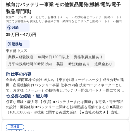
械向けバッテリー事業 その他製品開発(機械/電気/電子
製品専門職)
技術コーディネーターとして、お客様（メーカー）の技術者とバッテリー開発パートナー
間にてお客様から実現したい要望や予算・納期等をヒアリングし開発パートナーへ情報伝
達し、開発業務を管理して頂きます。
月給
39万円～47万円
勤務地
東京都中央区
業界未経験歓迎
年間休日120日以上
資格取得支援あり
月平均残業時間20時間以内
英語
時短勤務あり
退職金あり
完全週休2日制
土日祝休み
仕事の内容
企業名 郷商事株式会社 求人名 【東京/技術コーディネータ】成長分野の建
機・産業機械向けバッテリー事業 仕事の内容 技術コーディネーターとし
て、お客様（メーカー）の技術者とバッテリー開発パートナー間にてお客
様から実現したい要望や予算・納期等をヒアリングし開発パートナーへ情
必要な経験・能力等
報伝達し、開発業務を管理して頂きます。 ＜取扱商品＞ 産業機械やブル
必要な経験・能力等 【必須】■バッテリーまたは関連する電気・電子部品
ドーザーやクレーン等の建機用バッテリー ・開発パートナーは基本的には
の設計・開発経験 ■バッテリーに関する技術用語を理解できる方 ■英語力
中国工場となりますので、日常的に海外とのやり取りも発生いたします。
（TOEIC600点）※技術に関する英語力必須 【★当社の魅力★】 当社
・ガソリンを使用していた従来の建機から、SDGsを見据えたバッテリー
は、建設機械や家電、電子機器向けの部品を扱う総合商社でありながら、
への切替えが求められており、社会的にも今後の発展が期待される分野で
メーカー機能も持つのが特徴です。国内外に拠点を展開し、商品開発から
す。当社としても既存事業に加え、新規に強化していく最注力事業です。
正社員
供給まで一貫対応する高収益企業です。働き方としても、有休も取得しや