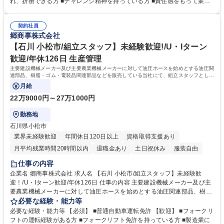
れ、折衝できる方 ■チャレンジ精神を持っている方 ■責任感をもって業務
を据えて長く働ける◎
を遂行できる方 学歴・資格 学歴：大学院 大学 高専 短大 専修学校 高校 語
学力： 資格：第一種運転免許普通自動車
契約社員
郷商事株式会社
【石川 小松市/組立スタッフ】未経験歓迎!/U・Iターン
歓迎/年休126日 生産管理
主要建設機械メーカー及び主要農業機械メーカーに対して油圧ホースを始めとする油圧関
連部品、樹脂・ゴム・電装品関連部品などを販売している当社にて、組立スタッフとして
下記業務をご担当いただきます。
月給
22万9000円～27万1000円
勤務地
石川県小松市
業界未経験歓迎
年間休日120日以上
資格取得支援あり
月平均残業時間20時間以内
退職金あり
土日祝休み
服装自由
仕事の内容
企業名 郷商事株式会社 求人名 【石川 小松市/組立スタッフ】未経験歓
迎！/U・Iターン歓迎/年休126日 仕事の内容 主要建設機械メーカー及び主
要農業機械メーカーに対して油圧ホースを始めとする油圧関連部品、樹
脂・ゴム・電装品関連部品などを販売している当社にて、組立スタッフと
必要な経験・能力等
して下記業務をご担当いただきます。 ■油圧ユニットのサブアセンブリの
必要な経験・能力等 【必須】 ■普通自動車運転免許 【歓迎】 ■フォークリ
製造と、それに付随する軽作業 ■油圧ホースの入庫･保管･出庫(併設,工場
フトの運転経験がある方 ■フォークリフト免許を持っている方 ■製造業に