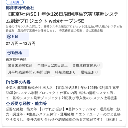
正社員
極的に進めており、次世代の若手・中堅層の育成にも注力中。実務経験を
郷商事株式会社
積みながら財務諸表作成プロセス全体を俯瞰できる立場へとステップアッ
プでき、専門性を磨きたい方には最適な環境です。休日や福利厚生も充実
【東京/社内SE】年休126日/福利厚生充実 /基幹システ
しており、腰を据えて長期的なキャリアを築けます。 学歴・資格 学歴：
ム刷新プロジェクト web/オープンSE
大学院 大学 高専 短大 専修学校 高校 語学力：英語 資格：
当社の情報システム課にて、基幹システム刷新プロジェクト対応及び導入後のシステム改
善提案・運用保守業務をお任せします。 ※業務変更の範囲：当社業務全般
月給
27万円～42万円
勤務地
東京都中央区
業界未経験歓迎
年間休日120日以上
資格取得支援あり
月平均残業時間20時間以内
時短勤務あり
退職金あり
完全週休2日制
土日祝休み
仕事の内容
企業名 郷商事株式会社 求人名 【東京/社内SE】年休126日/福利厚生充実
◎/基幹システム刷新プロジェクト 仕事の内容 当社の情報システム課に
て、基幹システム刷新プロジェクト対応及び導入後のシステム改善提案・
運用保守業務をお任せします。 ※業務変更の範囲：当社業務全般 【基幹
必要な経験・能力等
システム刷新プロジェクトへの参画】■業務部門と共同で要件定義及びシ
必要な経験・能力等 【いずれか必須】■基幹システム保守・運用経験（販
ステム部門内への展開■移行データの作成や進捗管理■業務部門とベンダー
売・調達等）■生産システム保守・運用経験 ＊エンドユーザーの方と直接
間の調整役 【導入後のシステム改善提案・運用保守】 ■業務部門との要件
やり取りし、要件の擦り合わせや調整経験のある方歓迎です！ 【歓迎】何
定義や必要に応じた開発■導入システムの運用・保守（外部ベンダーとの
らかの開発経験（SQL等）■基幹システム刷新・導入経験（ERP導入経