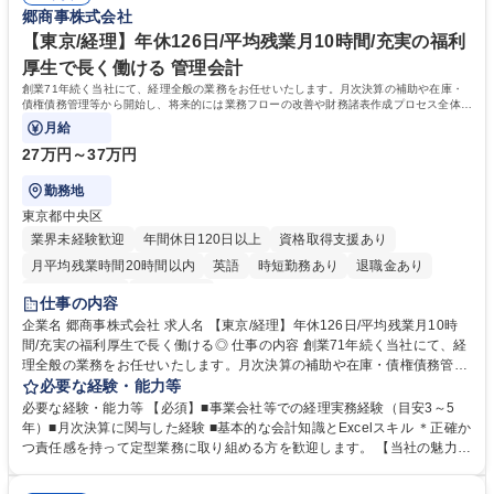
費用や引越費等を支給し、新生活を強力にバックアップ。有休促進日によ
郷商事株式会社
り大型連休の取得も容易で、7割以上の社員が10連休を実現するなど、仕
事と私生活を両立できる文化が根付いています。 学歴・資格 学歴：大学
【東京/経理】年休126日/平均残業月10時間/充実の福利
院 大学 高専 短大 専修学校 高校 語学力： 資格：第一種運転免許普通自動
厚生で長く働ける 管理会計
車
創業71年続く当社にて、経理全般の業務をお任せいたします。月次決算の補助や在庫・
債権債務管理等から開始し、将来的には業務フローの改善や財務諸表作成プロセス全体の
統括管理等にも関わっていただきます。
月給
27万円～37万円
勤務地
東京都中央区
業界未経験歓迎
年間休日120日以上
資格取得支援あり
月平均残業時間20時間以内
英語
時短勤務あり
退職金あり
完全週休2日制
土日祝休み
仕事の内容
企業名 郷商事株式会社 求人名 【東京/経理】年休126日/平均残業月10時
間/充実の福利厚生で長く働ける◎ 仕事の内容 創業71年続く当社にて、経
理全般の業務をお任せいたします。月次決算の補助や在庫・債権債務管理
等から開始し、将来的には業務フローの改善や財務諸表作成プロセス全体
必要な経験・能力等
の統括管理等にも関わっていただきます。 ■月次決算業務の補助・一部担
必要な経験・能力等 【必須】■事業会社等での経理実務経験（目安3～5
当 ■各種残高管理（在庫・債権・債務） ■伝票処理・突合・チェック業務
年）■月次決算に関与した経験 ■基本的な会計知識とExcelスキル ＊正確か
■外注先との連携・進捗管理補助 ■経理フロー・締めのスケジュール管理
つ責任感を持って定型業務に取り組める方を歓迎します。 【当社の魅力】
等 募集職種 【東京/経理】年休126日/平均残業月10時間/充実の福利厚生で
当社は鉄鋼や産業資材の供給を通じて産業界を支えてきた老舗商社です。
長く働ける◎
現在は安定した経営基盤を維持しつつ、経理業務のDX化や組織変革を積