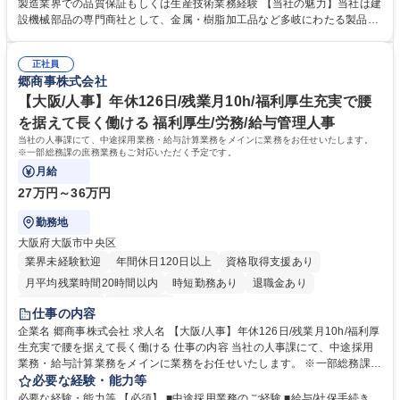
ト ■仕入先品質改善活動 ■商品検査管理・基準書作成・検査員指導 ■品質
製造業界での品質保証もしくは生産技術業務経験 【当社の魅力】当社は建
保持管理 ■受入検査時の不具合品対応 募集職種 【石川 小松市/品質保証】
設機械部品の専門商社として、金属・樹脂加工品など多岐にわたる製品を
建設機械部品の品質保証/年間休日126日/土日祝休
扱っています。品質保証体制の強化をしており、今回採用する方には現場
の最前線で品質の底上げを担っていただくことを期待しています。社内外
正社員
とのコミュニケーションが活発な環境で、培ってきた専門知識を存分に発
郷商事株式会社
揮できるフィールドの中でキャリアを築くことが可能です。 学歴・資格
学歴：大学院 大学 高専 短大 専修学校 高校 語学力： 資格：
【大阪/人事】年休126日/残業月10h/福利厚生充実で腰
を据えて長く働ける 福利厚生/労務/給与管理人事
当社の人事課にて、中途採用業務・給与計算業務をメインに業務をお任せいたします。
※一部総務課の庶務業務もご対応いただく予定です。
月給
27万円～36万円
勤務地
大阪府大阪市中央区
業界未経験歓迎
年間休日120日以上
資格取得支援あり
月平均残業時間20時間以内
時短勤務あり
退職金あり
完全週休2日制
土日祝休み
仕事の内容
企業名 郷商事株式会社 求人名 【大阪/人事】年休126日/残業月10h/福利厚
生充実で腰を据えて長く働ける 仕事の内容 当社の人事課にて、中途採用
業務・給与計算業務をメインに業務をお任せいたします。 ※一部総務課の
庶務業務もご対応いただく予定です。 ■人事業務：中途採用業務、勤怠確
必要な経験・能力等
認、給与計算、社保手続き、労務管理 ■その他：庶務業務（安全・衛生管
必要な経験・能力等 【必須】 ■中途採用業務のご経験 ■給与/社保手続き、