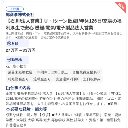
に加え、確定拠出・確定給付年金も完備。福利厚生も充実しており、保養
長く働ける◎
所は半額会社負担で利用可能です。また、転居を伴う入社の際は初期費用
正社員
や引越費等を支給し、新生活を強力にバックアップ。有休促進日により大
郷商事株式会社
型連休の取得も容易で、7割以上の社員が10連休を実現するなど、仕事と
私生活を両立できる文化が根付いています。 学歴・資格 学歴：大学院 大
【石川/法人営業】U・Iターン歓迎!/年休126日/充実の福
学 高専 短大 専修学校 高校 語学力： 資格：第一種運転免許普通自動車
利厚生で安心 機械/電気/電子製品法人営業
油圧関連部品、樹脂・ゴム・電装品関連部品等を、大手お取引様への提案営業をお任せし
ます。 ■業務の変更範囲：当社が定める業務全般
月給
27万円～33万円
勤務地
石川県小松市
業界未経験歓迎
年間休日120日以上
資格取得支援あり
時短勤務あり
退職金あり
完全週休2日制
土日祝休み
仕事の内容
企業名 郷商事株式会社 求人名 【石川/法人営業】U・Iターン歓迎！/年休1
26日/充実の福利厚生で安心◎ 仕事の内容 油圧関連部品、樹脂・ゴム・電
装品関連部品等を、大手お取引様への提案営業をお任せします。 ■業務の
変更範囲：当社が定める業務全般 国内外で高評価を得た自社製品や部品
必要な経験・能力等
を、大手お取引先様へ提案営業を行います。 国内外の弊社グループとつな
必要な経験・能力等 【必須】■法人営業のご経験（業界不問） 学歴・資格
がりを持ち、顧客に対する幅広いニーズに対応いたします。 【主要業務】
学歴：大学院 大学 高専 短大 専修学校 高校 語学力： 資格：第一種運転免
・主要建設機械メーカーに対して油圧関連部品、樹脂・ゴム・電装品関連
許普通自動車