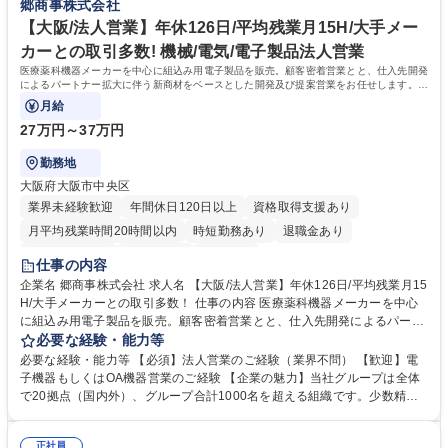
郷商事株式会社
募集職種 【東京/技術コーディネータ】成長分野の建機・産業機械向けバ
すく約7割の社員が10連休程度の休暇を取得。保養所などの福利厚生も充
ッテリー事業
実しており、長く腰を据えて働ける環境です。 学歴・資格 学歴：大学院
【大阪/法人営業】年休126日/平均残業月15H/大手メー
大学 高専 短大 専修学校 高校 語学力：英語 資格：
カーとの取引多数! 機械/電気/電子製品法人営業
医療薬科機器メーカーを中心に組込み用電子製品を販売。顧客密着営業とと、仕入先開発
によるパートナー拡大に伴う新商材をベースとした開発及び提案営業をお任せします。※
既存のお客様へのルート営業がメイン
月給
27万円～37万円
勤務地
大阪府大阪市中央区
業界未経験歓迎
年間休日120日以上
資格取得支援あり
月平均残業時間20時間以内
時短勤務あり
退職金あり
完全週休2日制
土日祝休み
服装自由
仕事の内容
企業名 郷商事株式会社 求人名 【大阪/法人営業】年休126日/平均残業月15
H/大手メーカーとの取引多数！ 仕事の内容 医療薬科機器メーカーを中心
に組込み用電子製品を販売。顧客密着営業とと、仕入先開発によるパート
ナー拡大に伴う新商材をベースとした開発及び提案営業をお任せします。
必要な経験・能力等
※既存のお客様へのルート営業がメイン となります。 【当社について】
必要な経験・能力等 【必須】法人営業のご経験（業界不問） 【歓迎】電
「柔軟な発想と迅速な行動」の基に発展する情報ネットワーク社会の中
子機器もしくはOA機器営業のご経験 【企業の魅力】当社グループは全体
で、専門知識と技術力を活かして新たな付加価値を提供しています。これ
で20拠点（国内外）、グループ合計1000名を超える組織です。少数精鋭
まで長年培ってきた「コア技術」である印字技術を活かし、情報機器・医
ながら社員一人当たりの年間売上は3億円と仕事のやりがいを感じること
療機器分野、車載・テレマティクス分野、建機・農機業界へのICT提案活
が出来ます。自社ブランドで製品を持つ専門商社としてモノづくりの全て
動といった新たなニーズへの開発提案を行っています。 募集職種 【大阪/
正社員