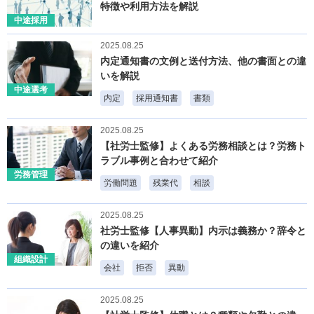
特徴や利用方法を解説
中途採用
2025.08.25
内定通知書の文例と送付方法、他の書面との違
いを解説
中途選考
内定
採用通知書
書類
2025.08.25
【社労士監修】よくある労務相談とは？労務ト
ラブル事例と合わせて紹介
労務管理
労働問題
残業代
相談
2025.08.25
社労士監修【人事異動】内示は義務か？辞令と
の違いを紹介
組織設計
会社
拒否
異動
2025.08.25