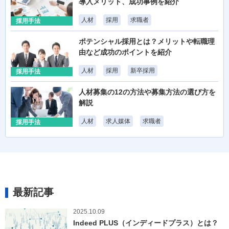
導入メリット、成功事例を紹介
人材
採用
求職者
採用手法
ポテンシャル採用とは？メリットや転職理
由など成功のポイントを紹介
人材
採用
新卒採用
採用手法
人材募集の12の方法や募集方法の選び方を
解説
人材
求人媒体
求職者
採用手法
最新記事
2025.10.09
Indeed PLUS（インディードプラス）とは？