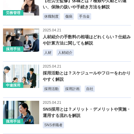
【社労士監修】休職とは？種類や欠勤との違
い、保険の扱いや手続き方法を解説
労務管理
休職制度
傷病
手当金
2025.04.21
人材紹介の手数料の相場はどれくらい？仕組み
や計算方法に関しても解説
採用手法
人材
人材紹介
2025.04.21
採用活動とは？スケジュールやフローをわかり
やすく解説
中途採用
採用活動
採用計画
自社
2025.04.21
SNS採用とは？メリット・デメリットや実施・
運用する流れを解説
採用手法
SNS求職者