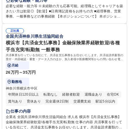
力・確認業務からスタートし、既存メンバーと一緒に業務を進めながら段
必要な経験・能力等
階的に経理知識を身につけていただきます。 【具体的には】 ■社内稟議に
必要な経験・能力等 ※未経験の方も応募可能。経理職としてキャリアを築
基づく仕訳入力 ■月末の振込業務 ■明細作成 ■伝票処理、記帳業務 ■既存
きたい方は歓迎◎ 【歓迎】■日商簿記資格をお持ちの方 ■経理事務、営業
メンバーの業務サポート 【将来的には】 ■月次決算補助 ■四半期・年次決
事務、一般事務などの事務経験 【本ポジションについて】 本ポジション
算補助 ■有価証券報告書など開示資料作成補助 ■海外子会社を含む連結決
の魅力は、プライム上場企業の経理部門で、未経験から経理キャリアをス
算補助 ※3～5年程度を目安に、徐々に決算業務へ業務範囲を広げていく
タートできる点です。まずは仕訳入力や振込業務など基礎的な業務から担
想定です。 募集職種 未経験歓迎【経理/みなとみらい】プライム上場/残業
正社員
当し、3～5年をかけて月次決算・四半期決算・開示資料作成補助などへス
全国共済神奈川県生活協同組合
ほぼなし/年休123日
テップアップできます。また、残業は通常月ほぼなく、決算月でも10時間
未満のため、無理なく経理として専門性を身につけられる環境です。 学
横浜市【共済金支払事務】金融保険業界経験歓迎/各種
歴・資格 学歴：大学院 大学 高専 短大 専修学校 高校 語学力： 資格：日商
手当充実/転勤無 一般事務
簿記検定1級 日商簿記検定2級
共済事業を行っている当社にて、共済金支払事務をお任せいたします。共済金請求書類の
受付・内容確認・審査・データ入力のほか、加入者様や医療機関等からの問い合わせ電話
対応や書類発送等を担当します。
月給
26万円～35万円
勤務地
神奈川県横浜市中区
年間休日120日以上
転勤なし
経験者歓迎
退職金あり
在宅OK
賞与あり
育休あり
完全週休2日制
交通費支給
駅近5分以内
土日祝休み
仕事の内容
企業名 全国共済神奈川県生活協同組合 求人名 横浜市【共済金支払事務】
金融保険業界経験歓迎/各種手当充実/転勤無 仕事の内容 共済事業を行って
いる当社にて、共済金支払事務をお任せいたします。共済金請求書類の受