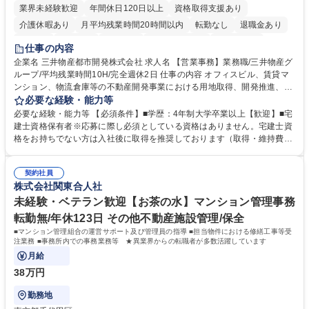
業界未経験歓迎
年間休日120日以上
資格取得支援あり
介護休暇あり
月平均残業時間20時間以内
転勤なし
退職金あり
在宅OK
賞与あり
育休あり
完全週休2日制
交通費支給
仕事の内容
駅近5分以内
土日祝休み
寮・社宅あり
企業名 三井物産都市開発株式会社 求人名 【営業事務】業務職/三井物産グ
ループ/平均残業時間10H/完全週休2日 仕事の内容 オフィスビル、賃貸マ
ンション、物流倉庫等の不動産開発事業における用地取得、開発推進、賃
貸運営、売却、仲介・活用提案等を行う営業部門において事務業務を担当
必要な経験・能力等
いただきます。 【詳細】・契約書管理、契約書製本、捺印対応、ファイリ
必要な経験・能力等 【必須条件】■学歴：4年制大学卒業以上【歓迎】■宅
ング、登記簿取得、調書取得・支払業務（各種費用支払、支払管理、請
建士資格保有者※応募に際し必須としている資格はありません。宅建士資
求・支払データ登録、取引先マスター申請対応）・予算作成及び予実管
格をお持ちでない方は入社後に取得を推奨しております（取得・維持費用
理・各種稟議書、報告書作成業務・各種台帳管理、交際費・会議費支払報
の一部補助あり） 【求める人物像】 ・向学心豊かで、主体的に行動でき
告書作成及び月次管理・部内総務庶務全般 など※※配属先によっては上記
る方。 ・社内外の多様な関係者と協調して業務を進められるコミュニケー
の他に担当頂く業務が発生する場合があります。 募集職種 【営業事務】
契約社員
ション力がある方。 ・チャレンジを厭わず、粘り強く業務に取り組める
株式会社関東合人社
業務職/三井物産グループ/平均残業時間10H/完全週休2日
方。多様な関係者と謙虚に信頼関係を構築でき、期限を意識したスケジュ
ール管理が出来る方。※将来的に他部署（営業部門、コーポレート部門）
未経験・ベテラン歓迎【お茶の水】マンション管理事務
へのジョブローテーションの可能性があります。 学歴・資格 学歴：大学
転勤無/年休123日 その他不動産施設管理/保全
院 大学 語学力： 資格：宅地建物取引士
■マンション管理組合の運営サポート及び管理員の指導 ■担当物件における修繕工事等受
注業務 ■事務所内での事務業務等 ★異業界からの転職者が多数活躍しています
月給
38万円
勤務地