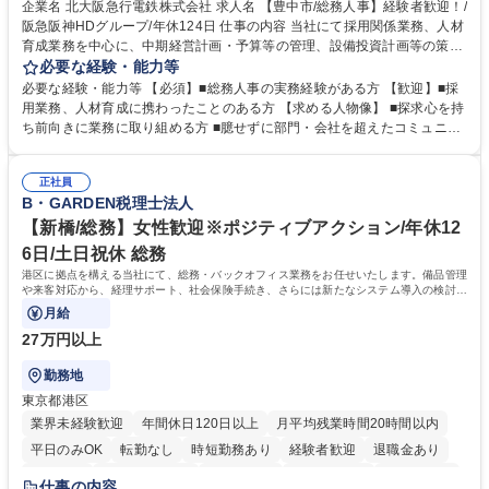
土日祝休み
服装自由
昼食補助あり
食事補助あり
企業名 北大阪急行電鉄株式会社 求人名 【豊中市/総務人事】経験者歓迎！/
阪急阪神HDグループ/年休124日 仕事の内容 当社にて採用関係業務、人材
育成業務を中心に、中期経営計画・予算等の管理、設備投資計画等の策
定、さらに社内の重要会議の運営等、経営の根幹となる幅広い総務人事業
必要な経験・能力等
務全般を担当していただきます。 【主な業務内容】 ■採用関係業務および
必要な経験・能力等 【必須】■総務人事の実務経験がある方 【歓迎】■採
人材育成(社員研修)業務の推進 ■中期経営計画および予算等の管理 ■設備
用業務、人材育成に携わったことのある方 【求める人物像】 ■探求心を持
投資計画等の策定 ■社内の重要会議の運営 ■その他総務人事業務全般 【入
ち前向きに業務に取り組める方 ■臆せずに部門・会社を超えたコミュニケ
社後】入社後は採用や育成をメインに担当し将来的には経営根幹に関わる
ーションの取れる方 ■自分で考えて行動のできる方 ■第二の創業期を迎え
総務人事業務全般へ幅広く従事していただきます。 募集職種 【豊中市/総
る当社で組織の次代を担うネクスト人材として長期的に成長したい方 ■周
務人事】経験者歓迎！/阪急阪神HDグループ/年休124日
正社員
囲のメンバーと協調しつつ主体性を持って能動的に業務を推進できる方 学
B・GARDEN税理士法人
歴・資格 学歴：大学院 大学 高専 短大 専修学校 高校 語学力： 資格：
【新橋/総務】女性歓迎※ポジティブアクション/年休12
6日/土日祝休 総務
港区に拠点を構える当社にて、総務・バックオフィス業務をお任せいたします。備品管理
や来客対応から、経理サポート、社会保険手続き、さらには新たなシステム導入の検討ま
で、幅広く組織を支える役割です。
月給
27万円以上
勤務地
東京都港区
業界未経験歓迎
年間休日120日以上
月平均残業時間20時間以内
平日のみOK
転勤なし
時短勤務あり
経験者歓迎
退職金あり
賞与あり
完全週休2日制
交通費支給
駅近5分以内
土日祝休み
仕事の内容