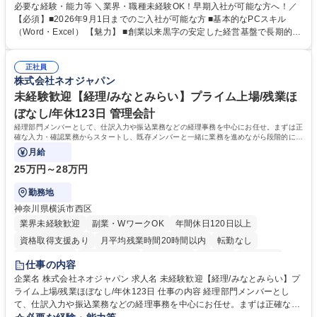
方にお勧めの環境です！ 入社後はOJTを通じて丁寧に研修を行いますの
必要な経験・能力等 ＼業界・職種未経験OK！早期入社が可能な方へ！／
で、事務未経験の方でも安心して臨むことができます。 【業務詳細】■電
【必須】■2026年9月1日までのご入社が可能な方 ■基本的なPCスキル
話・来客対応 ■物件の鍵や社内の備品管理 ■データ入力や書類作成 ■契約
（Word・Excel） 【魅力】 ■創業以来黒字の安定した経営基盤で長期的に
書などのファイリング ■郵送物の仕訳・発送 など 募集職種 ◆急募｜9月1
安心して働ける環境 ■残業ほぼなしで働きやすさ抜群、プライベートとの
日入社◆【渋谷/一般事務】未経験歓迎/年休124日/残業ほぼ無
両立が可能 ■有給取得を積極的に推奨、年間10日程度の取得実績 ■1ヶ月
正社員
のOJTで業務を習得可能、未経験でもしっかりサポート 学歴・資格 学
株式会社ネオジャパン
歴：大学院 大学 高専 短大 語学力： 資格：
未経験歓迎【経理/みなとみらい】プライム上場/残業ほ
ぼなし/年休123日 管理会計
経理部門メンバーとして、仕訳入力や振込業務などの経理事務を中心にお任せ。まずは正
確な入力・確認業務からスタートし、既存メンバーと一緒に業務を進めながら段階的に経
理知識を身につけていただきます。
月給
25万円～28万円
勤務地
神奈川県横浜市西区
業界未経験歓迎
副業・WワークOK
年間休日120日以上
資格取得支援あり
月平均残業時間20時間以内
転勤なし
未経験者歓迎
時短勤務あり
退職金あり
在宅OK
賞与あり
仕事の内容
完全週休2日制
交通費支給
駅近5分以内
土日祝休み
服装自由
企業名 株式会社ネオジャパン 求人名 未経験歓迎【経理/みなとみらい】プ
ライム上場/残業ほぼなし/年休123日 仕事の内容 経理部門メンバーとし
寮・社宅あり
て、仕訳入力や振込業務などの経理事務を中心にお任せ。まずは正確な入