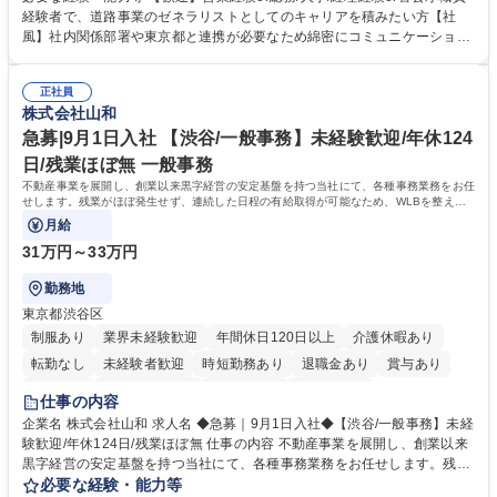
管理部門：広報、人事、経理など当公社の運営に係る管理業務 ■収益部
経験者で、道路事業のゼネラリストとしてのキャリアを積みたい方【社
門：駐車場の新規開拓、管理運営、新宿駅西口広場の「イベントコーナ
風】社内関係部署や東京都と連携が必要なため綿密にコミュニケーション
ー」などの管理運営 ■道路部門：整備の急がれる骨格幹線道路や木造住宅
を図っています。 【業務の魅力】■幅広く携われる：総合職（事務）で
密集地域の特定整備路線の用地取得、道路に関する普及啓発事業、都内の
は、駐車場の管理運営や道路用地の取得、公益財団法人の中枢を担う管理
道路施設や道路工事現場の見学ツアー事業 ※入社後は上記いずれかの部門
正社員
部門など多岐に渡る業務を経験できます。 ■様々なプロジェクト：駐車場
株式会社山和
へ配属。※業務内容変更の範囲：会社の定める業務 募集職種 【都庁グル
事業の他、新宿駅西口広場内に設置された照明を兼ねた広告「ブライトサ
ープ】総合職（事務）◇残業月平均9時間未満／有給年平均16日取得
イン」の管理運営を行うなど、事業収益を生み出す活動を積極的に行って
急募|9月1日入社 【渋谷/一般事務】未経験歓迎/年休124
います。 学歴・資格 学歴：大学院 大学 高専 短大 専修学校 高校 語学力：
日/残業ほぼ無 一般事務
資格：
不動産事業を展開し、創業以来黒字経営の安定基盤を持つ当社にて、各種事務業務をお任
せします。残業がほぼ発生せず、連続した日程の有給取得が可能なため、WLBを整えた
い方にお勧めの環境です！
月給
31万円～33万円
勤務地
東京都渋谷区
制服あり
業界未経験歓迎
年間休日120日以上
介護休暇あり
転勤なし
未経験者歓迎
時短勤務あり
退職金あり
賞与あり
育休あり
完全週休2日制
交通費支給
土日祝休み
仕事の内容
企業名 株式会社山和 求人名 ◆急募｜9月1日入社◆【渋谷/一般事務】未経
験歓迎/年休124日/残業ほぼ無 仕事の内容 不動産事業を展開し、創業以来
黒字経営の安定基盤を持つ当社にて、各種事務業務をお任せします。残業
がほぼ発生せず、連続した日程の有給取得が可能なため、WLBを整えたい
必要な経験・能力等