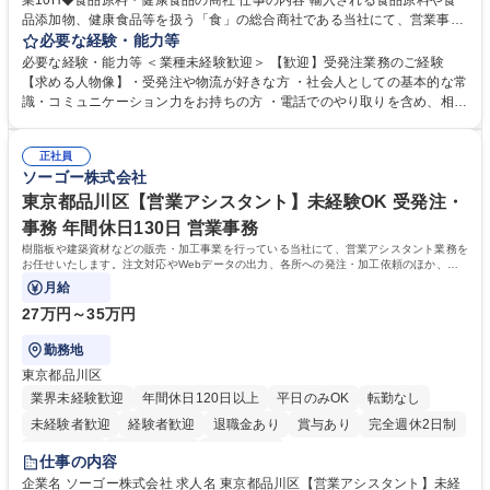
業10H◆食品原料・健康食品の商社 仕事の内容 輸入される食品原料や食
品添加物、健康食品等を扱う「食」の総合商社である当社にて、営業事務
として営業サポートや書類作成、データ入力、電話対応などの業務をお任
必要な経験・能力等
せします。 ・受注／出荷指示／売上管理／仕入管理／在庫管理／お客様や
必要な経験・能力等 ＜業種未経験歓迎＞ 【歓迎】受発注業務のご経験
倉庫と電話確認など、販売に関わる事務、営業サポートをお願いします。
【求める人物像】・受発注や物流が好きな方 ・社会人としての基本的な常
・入社後は商品について覚えることから始め、先輩社員OJTと共に業務を
識・コミュニケーション力をお持ちの方 ・電話でのやり取りを含め、相手
進めて頂きます。未経験から始めた方も多数活躍中です。 [業務内容の変
の要件を正しく理解し対応できる方 ・数量・在庫・出荷数などの数値を正
更の範囲:会社の定める業務] 募集職種 受発注事務◆年休125日・年収400
確に扱う業務に抵抗がない方 ・PCを業務で日常的に使用しており、四則
万～・残業10H◆食品原料・健康食品の商社
正社員
演算ができる方 ・業務ルールや指示を理解し、行動できる方 学歴・資格
ソーゴー株式会社
学歴：大学院 大学 短大 語学力： 資格：
東京都品川区【営業アシスタント】未経験OK 受発注・
事務 年間休日130日 営業事務
樹脂板や建築資材などの販売・加工事業を行っている当社にて、営業アシスタント業務を
お任せいたします。注文対応やWebデータの出力、各所への発注・加工依頼のほか、電
話・メール対応等の事務業務を担当します。
月給
27万円～35万円
勤務地
東京都品川区
業界未経験歓迎
年間休日120日以上
平日のみOK
転勤なし
未経験者歓迎
経験者歓迎
退職金あり
賞与あり
完全週休2日制
交通費支給
駅近5分以内
土日祝休み
仕事の内容
企業名 ソーゴー株式会社 求人名 東京都品川区【営業アシスタント】未経