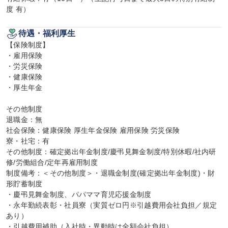
度 有）
待遇・福利厚生
【保険制度】

・雇用保険

・労災保険

・健康保険

・厚生年金

その他制度

退職金：無

社会保険：健康保険 厚生年金保険 雇用保険 労災保険

寮・社宅：有

その他制度：確定拠出年金制度/慶弔見舞金制度/特別休暇/社内研
修/労働組合/定年再雇用制度

制度備考：＜その他制度＞・退職金制度(確定拠出年金制度)・財
形貯蓄制度

・慶弔見舞金制度、パパママ育児応援金制度

・永年勤続表彰・社員寮（実質ゼロ円※引越費用会社負担／規定
あり）

・引越費用補助（入社時・異動時は全額会社負担）
