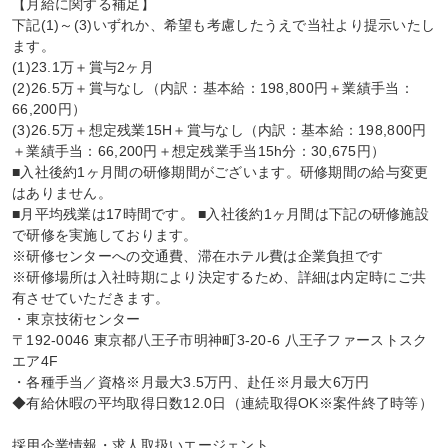
【月給に関する補足】

下記(1)～(3)いずれか、希望も考慮したうえで当社より提示いたし
ます。

(1)23.1万＋賞与2ヶ月

(2)26.5万＋賞与なし（内訳：基本給：198,800円＋業績手当：
66,200円）

(3)26.5万＋想定残業15H＋賞与なし（内訳：基本給：198,800円
＋業績手当：66,200円＋想定残業手当15h分：30,675円）

■入社後約1ヶ月間の研修期間がございます。研修期間の給与変更
はありません。

■月平均残業は17時間です。 ■入社後約1ヶ月間は下記の研修施設
で研修を実施しております。

※研修センターへの交通費、滞在ホテル費は企業負担です

※研修場所は入社時期により決定するため、詳細は内定時にご共
有させていただきます。

・東京技術センター

〒192-0046 東京都八王子市明神町3-20-6 八王子ファーストスク
エア4F

・各種手当／資格※月最大3.5万円、赴任※月最大6万円

◆有給休暇の平均取得日数12.0日（連続取得OK※案件終了時等）

採用企業情報・求人取扱いエージェント
