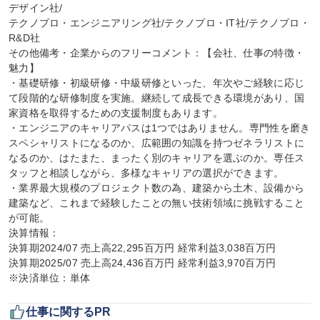
デザイン社/

テクノプロ・エンジニアリング社/テクノプロ・IT社/テクノプロ・
R&D社

その他備考・企業からのフリーコメント：【会社、仕事の特徴・
魅力】

・基礎研修・初級研修・中級研修といった、年次やご経験に応じ
て段階的な研修制度を実施。継続して成長できる環境があり、国
家資格を取得するための支援制度もあります。

・エンジニアのキャリアパスは1つではありません。専門性を磨き
スペシャリストになるのか、広範囲の知識を持つゼネラリストに
なるのか、はたまた、まったく別のキャリアを選ぶのか。専任ス
タッフと相談しながら、多様なキャリアの選択ができます。

・業界最大規模のプロジェクト数の為、建築から土木、設備から
建築など、これまで経験したことの無い技術領域に挑戦すること
が可能。

決算情報：

決算期2024/07 売上高22,295百万円 経常利益3,038百万円

決算期2025/07 売上高24,436百万円 経常利益3,970百万円

※決済単位：単体
仕事に関するPR