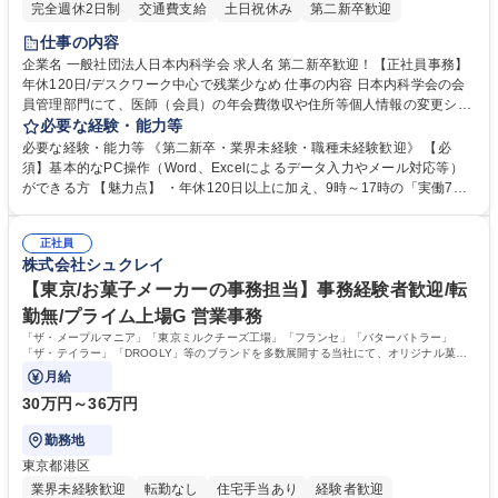
完全週休2日制
交通費支給
土日祝休み
第二新卒歓迎
仕事の内容
企業名 一般社団法人日本内科学会 求人名 第二新卒歓迎！【正社員事務】
年休120日/デスクワーク中心で残業少なめ 仕事の内容 日本内科学会の会
員管理部門にて、医師（会員）の年会費徴収や住所等個人情報の変更シス
テム入力、電話・FAX対応をお任せします。将来的には、各種委員会の運
必要な経験・能力等
営事務局業務などにも幅広く携わっていただきます。 【会員管理・データ
必要な経験・能力等 《第二新卒・業界未経験・職種未経験歓迎》 【必
入力業務】 ・医師（会員）の住所変更、個人情報のシステム登録・更新
須】基本的なPC操作（Word、Excelによるデータ入力やメール対応等）
・年会費の徴収管理や入金データの照合確認 【問い合わせ対応】 ・会員
ができる方 【魅力点】 ・年休120日以上に加え、9時～17時の「実働7時
（医師）からの電話、FAX、ネット申請に伴う相談受付 ・複雑な案件のへ
間勤務」で残業も少なくワークライフバランスは抜群です。 【将来的な業
のエスカレーション・連携対応 募集職種 第二新卒歓迎！【正社員事務】
務（各種委員会運営）】 ・学会内における各種委員会のスケジュール調
年休120日/デスクワーク中心で残業少なめ
正社員
整、資料作成、当日の運営サポート 学歴・資格 学歴：大学院 大学 語学
株式会社シュクレイ
力： 資格：
【東京/お菓子メーカーの事務担当】事務経験者歓迎/転
勤無/プライム上場G 営業事務
「ザ・メープルマニア」「東京ミルクチーズ工場」「フランセ」「バターバトラー」
「ザ・テイラー」「DROOLY」等のブランドを多数展開する当社にて、オリジナル菓子
ブランド商品の事務業務をお任せいたします。
月給
30万円～36万円
勤務地
東京都港区
業界未経験歓迎
転勤なし
住宅手当あり
経験者歓迎