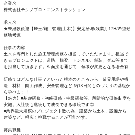
企業名

株式会社テクノプロ・コンストラクション

求人名

★未経験歓迎【埼玉/施工管理(土木)】安定給与/残業月17H/希望勤
務地考慮

仕事の内容

土木を専門とした施工管理業務を担当していただきます。担当で
きるプロジェクトは、道路、橋梁、トンネル、舗装、ダム等まで
を担当して頂きます。※面接を通じて、領域が変更となる場合有

研修ではどんな仕事？といった根本のところから、業界用語や構
造、材料、図面作成、安全管理など 約18日間ものづくりの基礎か
ら学べます！

【魅力】■基礎研修・初級研修・中級研修等、段階的な研修制度を
実施。入社後も継続して成長できる環境です◎

■業界最大規模のプロジェクト数の為、建築から土木、設備から

建築など、幅広く挑戦することが可能です。

募集職種
