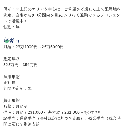
備考：※上記のエリアを中心に、ご希望を考慮した上で配属地を
決定。自宅から(60分圏内を目安)ムリなく通勤できるプロジェク
トで活躍中！

転勤：無
給与
月給：23万1000円～26万5000円

想定年収

323万円～354万円

雇用形態

正社員

期間の定め：無

賃金形態

形態：月給制

備考：月給￥231,000～ 基本給￥231,000～を含む/月

諸手当：通勤手当（会社規定に基づき支給）、残業手当（残業時
間に応じて別途支給）
