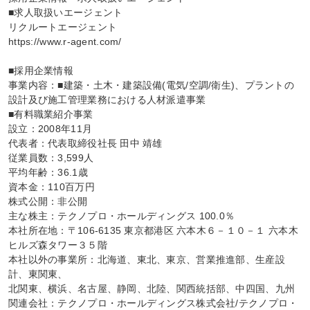
■求人取扱いエージェント

リクルートエージェント

https://www.r-agent.com/

■採用企業情報

事業内容：■建築・土木・建築設備(電気/空調/衛生)、プラントの
設計及び施工管理業務における人材派遣事業

■有料職業紹介事業

設立：2008年11月

代表者：代表取締役社長 田中 靖雄

従業員数：3,599人

平均年齢：36.1歳

資本金：110百万円

株式公開：非公開

主な株主：テクノプロ・ホールディングス 100.0％

本社所在地：〒106-6135 東京都港区 六本木６－１０－１ 六本木
ヒルズ森タワー３５階

本社以外の事業所：北海道、東北、東京、営業推進部、生産設
計、東関東、

北関東、横浜、名古屋、静岡、北陸、関西統括部、中四国、九州

関連会社：テクノプロ・ホールディングス株式会社/テクノプロ・