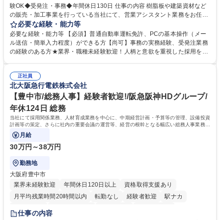
験OK◆受発注・事務◆年間休日130日 仕事の内容 樹脂板や建築資材など
の販売・加工事業を行っている当社にて、営業アシスタント業務をお任せ
いたします。注文対応やWebデータの出力、各所への発注・加工依頼のほ
必要な経験・能力等
か、電話・メール対応等の事務業務を担当します。 ■受注・発注業務：FA
必要な経験・能力等 【必須】普通自動車運転免許、PCの基本操作（メー
Xによる注文対応、Web発注データのプリントアウト、各仕入先・協力会
ル送信・簡単入力程度）ができる方【尚可】事務の実務経験、受発注業務
社への発注および加工依頼等 ■納品書・請求書の作成および発送手配 ■商
の経験のある方★業界・職種未経験歓迎！人柄と意欲を重視した採用を行
品手配・在庫確認・納期調整 ■電話・メールでの問い合わせ対応および付
っています。 【要件】未経験歓迎！未経験からスタートして長く勤務する
随する事務全般 ※高度なPCスキルは不要です。【業務内容の変更範囲】
社員が多数在籍しています。 【求める人物像】納期優先の業界のため状況
当社の指定する業務 募集職種 東京都品川区【営業アシスタント】未経験O
正社員
変化に臨機応変かつ柔軟に対応できる方、約束を守り正確に作業を進めら
北大阪急行電鉄株式会社
K◆受発注・事務◆年間休日130日
れる方を求めています。高度なPCスキルや関数知識は一切不要です。丁
寧な指導体制が整っているため、安心してお仕事をスタートしていただけ
【豊中市/総務人事】経験者歓迎!/阪急阪神HDグループ/
ます。 学歴・資格 学歴：大学院 大学 高専 短大 専修学校 高校 語学力：
年休124日 総務
資格：
当社にて採用関係業務、人材育成業務を中心に、中期経営計画・予算等の管理、設備投資
計画等の策定、さらに社内の重要会議の運営等、経営の根幹となる幅広い総務人事業務全
般を担当していただきます。
月給
30万円～38万円
勤務地
大阪府豊中市
業界未経験歓迎
年間休日120日以上
資格取得支援あり
月平均残業時間20時間以内
転勤なし
経験者歓迎
駅ナカ
退職金あり
完全週休2日制
交通費支給
駅近5分以内
仕事の内容