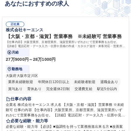
あなたにおすすめの求人
正社員
株式会社キーエンス
【大阪・京都・滋賀】営業事務 ※未経験可 営業事務
【仕事内容】大阪営業所、京都営業所、滋賀営業所いずれかにて営業事務をお任せ。
【詳細】電話応対・データ入力・伝票や見積の作成・カタログ送付・来客対応・営業所内
で発生する事務業務や業務改善をお任せ。
月給
27万9000円～28万1000円
勤務地
大阪府大阪市淀川区
業界未経験歓迎
年間休日120日以上
未経験者歓迎
退職金あり
賞与あり
育休あり
完全週休2日制
交通費支給
駅近5分以内
土日祝休み
仕事の内容
企業名 株式会社キーエンス 求人名 【大阪・京都・滋賀】営業事務 ※未経
験可 仕事の内容 【仕事内容】大阪営業所、京都営業所、滋賀営業所いず
れかにて営業事務をお任せ。 【詳細】電話応対・データ入力・伝票や見積
の作成・カタログ送付・来客対応・営業所内で発生する事務業務や業務改
必要な経験・能力等
善をお任せ。 【教育制度】ご入社後、育成担当とペアになりながらOJTに
必要な経験・能力等 【必須】■協調性を持って業務推進出来る方 ■改善案