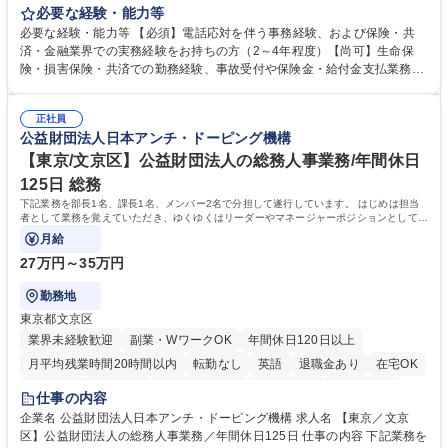
付・内容確認・審査・データ入力のほか、加入者様や医療機関等からの問
必要な経験・能力等
い合わせ電話対応や書類発送等を担当します。 ■共済金請求書類の受付、
必要な経験・能力等 【必須】電話応対を伴う事務経験、および保険・共
内容確認、および共済金支払に関する審査・事務処理業務全般を担当 ■専
済・金融業界での実務経験をお持ちの方（2～4年程度）【尚可】生命保
用システムへのデータ入力、各種必要書類の作成・発送作業 ■加入者様や
険・損害保険・共済での勤務経験、事故受付や保険金・給付金支払業務経
医療機関等からの各種問い合わせに対する丁寧かつ迅速な電話応対 ■現場
験がある方 【求める人物像】■相手の立場に立った丁寧な対応ができる方
調査の対応および業務プロセスの改善活動 【業務内容の変更範囲】当社の
■チームワークを大切にし、素直に学べる方★外勤の保険営業から内勤事
指定する業務 募集職種 横浜市【共済金支払事務】金融保険業界経験歓迎/
正社員
務へのキャリアチェンジ希望者も大歓迎です！ 学歴・資格 学歴：大学院
公益財団法人日本アンチ・ドーピング機構
各種手当充実/転勤無
大学 高専 短大 専修学校 高校 語学力： 資格：
【東京/文京区】公益財団法人の総務人事業務/年間休日
125日 総務
下記業務を部長1名、課長1名、メンバー2名で分担して遂行しています。 はじめは担当
者として業務を覚えていただき、ゆくゆくはリーダーやマネージャーポジションとして活
躍いただくことを期待しています。
月給
27万円～35万円
勤務地
東京都文京区
業界未経験歓迎
副業・WワークOK
年間休日120日以上
月平均残業時間20時間以内
転勤なし
英語
退職金あり
在宅OK
賞与あり
育休あり
完全週休2日制
交通費支給
土日祝休み
仕事の内容
食事補助あり
企業名 公益財団法人日本アンチ・ドーピング機構 求人名 【東京／文京
区】公益財団法人の総務人事業務／年間休日125日 仕事の内容 下記業務を