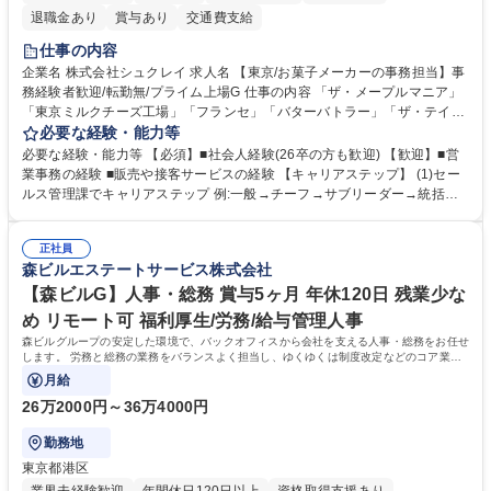
退職金あり
賞与あり
交通費支給
仕事の内容
企業名 株式会社シュクレイ 求人名 【東京/お菓子メーカーの事務担当】事
務経験者歓迎/転勤無/プライム上場G 仕事の内容 「ザ・メープルマニア」
「東京ミルクチーズ工場」「フランセ」「バターバトラー」「ザ・テイラ
ー」「DROOLY」等のブランドを多数展開する当社にて、オリジナル菓子
必要な経験・能力等
ブランド商品の事務業務をお任せいたします。 【具体的な業務内容】 ■店
必要な経験・能力等 【必須】■社会人経験(26卒の方も歓迎) 【歓迎】■営
舗からの発注受付/PC入力業務 ■受電対応(社内/社外) ■商品のマスター登
業事務の経験 ■販売や接客サービスの経験 【キャリアステップ】 (1)セー
録 ■日々の売上抽出・報告 ■提携企業への書類送付業務 ■契約書管理業務
ルス管理課でキャリアステップ 例:一般→チーフ→サブリーダー→統括リ
■ホームページへの問い合わせ対応 など 募集職種 【東京/お菓子メーカー
ーダー→マネージャー (2)他ポジションへのキャリアも可能 ※過去、未経
の事務担当】事務経験者歓迎/転勤無/プライム上場G
験で経営管理部内で経理へ異動した方もいらっしゃいます。年3回の面談
正社員
や個別面談を通してご自身のキャリアと向き合っていただき、会社として
森ビルエステートサービス株式会社
もバックアップしていきます。 学歴・資格 学歴：大学院 大学 高専 短大
専修学校 高校 語学力： 資格：
【森ビルG】人事・総務 賞与5ヶ月 年休120日 残業少な
め リモート可 福利厚生/労務/給与管理人事
森ビルグループの安定した環境で、バックオフィスから会社を支える人事・総務をお任せ
します。 労務と総務の業務をバランスよく担当し、ゆくゆくは制度改定などのコア業務
にも挑戦できる、やりがいある環境です。
月給
26万2000円～36万4000円
勤務地
東京都港区