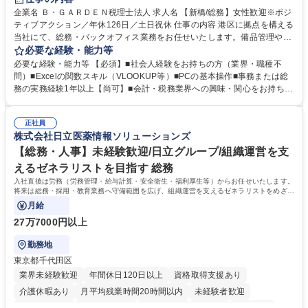
服装自由
企業名 Ｂ・ＧＡＲＤＥＮ税理士法人 求人名 【新橋/総務】女性歓迎※ポジ
ティブアクション／年休126日／土日祝休 仕事の内容 港区に拠点を構える
当社にて、総務・バックオフィス業務をお任せいたします。備品管理や来
客対応から、経理サポート、社会保険手続き、さらには新たなシステム導
必要な経験・能力等
入の検討まで、幅広く組織を支える役割です。 ■備品発注・在庫管理、郵
必要な経験・能力等 【必須】■社会人経験をお持ちの方（業界・職種不
送物対応、電話・来客対応 ■金融機関への外出業務（入出金管理補助）、
問）■Excelの関数スキル（VLOOKUP等）■PCの基本操作■事務または総
福利厚生・社内イベントの運営管理 ■社内ルールの整備、職場環境の改善
務の実務経験1年以上【尚可】■会計・税務業界への興味・関心をお持ちの
提案、備品選定 ■請求書発行・管理等の経理サポート、社会保険関連の書
方 【求める人物像】 ■自ら課題を見つけ改善提案ができる主体性のある方
類手続き ■税理士業務の補助（書類作成・データ入力支援） ■ITツールや
■周囲と円滑に連携し、柔軟な対応ができる方。 【女性歓迎！】※ポジテ
社内新システムの導入検討・比較検証 募集職種 【新橋/総務】女性歓迎※
正社員
ィブアクション 学歴・資格 学歴：大学院 大学 高専 短大 専修学校 高校 語
株式会社日立医薬情報ソリューションズ
ポジティブアクション／年休126日／土日祝休
学力： 資格：
【総務・人事】未経験歓迎/日立グループ/組織運営を支
えるゼネラリストを目指す 総務
入社直後は労務（労務管理・給与計算・安全衛生・福利厚生等）からお任せいたします。
将来は総務・採用・教育業務へ守備範囲を広げ、組織運営を支えるゼネラリストをめざせ
ます。
月給
27万7000円以上
勤務地
東京都千代田区
業界未経験歓迎
年間休日120日以上
資格取得支援あり
介護休暇あり
月平均残業時間20時間以内
未経験者歓迎