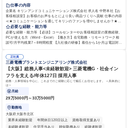
仕事の内容
企業名 キリンアンドコミュニケーションズ株式会社 求人名 中野本社【お
客様相談室】お客様のお声をもとにより良い商品づくりへ貢献 仕事の内容
≪★コミュニケーションを通してキリンのファンを増やしませんか？★≫
お客様のお声をより良い商品づくりに活かしていく上で、窓口となるお客
必要な経験・能力等
様相談室でのお仕事です。 日々お客様からいただくキリングループへのご
必要な経験・能力等 【必須】コールセンターやお客様相談室の業務経験、
意見を、企業活動に活かしています。お客様からの声に迅速かつ誠意をも
PCが使える方（Word・Excel）【働き方】在宅勤務・リモートワーク相
って対応、情報提供するとともにグループ内活動に反映しています。 【具
談可/月平均残業7～8時間程度 【入社後の研修】着任から1か月は電話対応
体的には】電話応対、メール、お手紙対応、ご指摘品調査報告書作成、有
のOJTを中心に実施し、電話対応に慣れた段階でメール・手紙のOJTを実
人チャットボット対応など。 【1日の対応件数】■電話：月間一人当たり
施する予定です。独り立ち以降もしっかりフォローする体制を整えていま
平均100件前後■メール・手紙：同上40件前後 募集職種 中野本社【お客様
正社員
すのでご安心ください。 【当社について】キリングループの広報機能を担
三菱電機プラントエンジニアリング株式会社
相談室】お客様のお声をもとにより良い商品づくりへ貢献
う会社として、お客様との出会いを大切にし、磨き上げたホスピタリティ
を込めてコミュニケーションをとりながら広報関連業務を行っておりま
【大阪】総務人事<未経験歓迎> 三菱電機G・社会イン
す。 学歴・資格 学歴：大学院 大学 高専 短大 専修学校 高校 語学力： 資
フラを支える/年休127日 採用人事
格：
総務・人事領域を中心に、これまでのご経験に応じて幅広くお任せします。 ＜具体的に
は＞
月給
29万5000円～33万5000円
勤務地
大阪府大阪市北区
業界未経験歓迎
年間休日120日以上
資格取得支援あり
未経験者歓迎
住宅手当あり
時短勤務あり
経験者歓迎