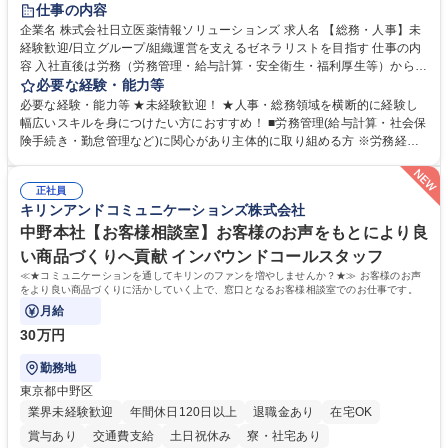
住宅手当あり
時短勤務あり
退職金あり
在宅OK
賞与あり
仕事の内容
育休あり
完全週休2日制
交通費支給
土日祝休み
寮・社宅あり
企業名 株式会社日立医薬情報ソリューションズ 求人名 【総務・人事】未
経験歓迎/日立グループ/組織運営を支えるゼネラリストを目指す 仕事の内
容 入社直後は労務（労務管理・給与計算・安全衛生・福利厚生等）からお
任せいたします。将来は総務・採用・教育業務へ守備範囲を広げ、組織運
必要な経験・能力等
営を支えるゼネラリストをめざせます。 ・初期業務：労働時間管理、給与
必要な経験・能力等 ★未経験歓迎！ ★人事・総務領域を横断的に経験し
計算、社会保険対応、福利厚生管理、安全衛生、健康経営推進等をお任せ
幅広いスキルを身につけたい方におすすめ！ ■労務管理(給与計算・社会保
します。ご経験に応じて、休職者管理など、幅広く経験を積んでいただき
険手続き・勤怠管理など)に関心があり主体的に取り組める方 ※労務経験
ます。 ・将来的な広がり：総務・採用・教育・税務対応・経営企画等。
者は早期にご活躍いただけます。 ■チームで仕事を推進できる方■将来は
★メンバーがマンツーマンで丁寧に教えるため、ご経験が浅くても安心！
マネジメント職として活躍したい 【尚可】■人事、労務、採用、教育業務
幅広く経験を積みたい意欲がある方に最適な環境です。 募集職種 【総
正社員
のご経験 ■労務管理（給与計算・社会保険手続き・勤怠管理など）の経験
キリンアンドコミュニケーションズ株式会社
務・人事】未経験歓迎/日立グループ/組織運営を支えるゼネラリストを目
■衛生管理者の資格をお持ちの方 学歴・資格 学歴：大学院 大学 高専 短大
指す
専修学校 高校 語学力： 資格：
中野本社【お客様相談室】お客様のお声をもとにより良
い商品づくりへ貢献 インバウンドコールスタッフ
≪★コミュニケーションを通してキリンのファンを増やしませんか？★≫ お客様のお声
をより良い商品づくりに活かしていく上で、窓口となるお客様相談室でのお仕事です。
月給
30万円
勤務地
東京都中野区
業界未経験歓迎
年間休日120日以上
退職金あり
在宅OK
賞与あり
交通費支給
土日祝休み
寮・社宅あり