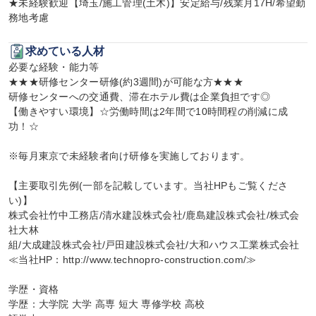
★未経験歓迎【埼玉/施工管理(土木)】安定給与/残業月17H/希望勤
務地考慮
求めている人材
必要な経験・能力等

★★★研修センター研修(約3週間)が可能な方★★★

研修センターへの交通費、滞在ホテル費は企業負担です◎

【働きやすい環境】☆労働時間は2年間で10時間程の削減に成
功！☆

※毎月東京で未経験者向け研修を実施しております。

【主要取引先例(一部を記載しています。当社HPもご覧くださ
い)】

株式会社竹中工務店/清水建設株式会社/鹿島建設株式会社/株式会
社大林

組/大成建設株式会社/戸田建設株式会社/大和ハウス工業株式会社

≪当社HP：http://www.technopro-construction.com/≫

学歴・資格

学歴：大学院 大学 高専 短大 専修学校 高校
