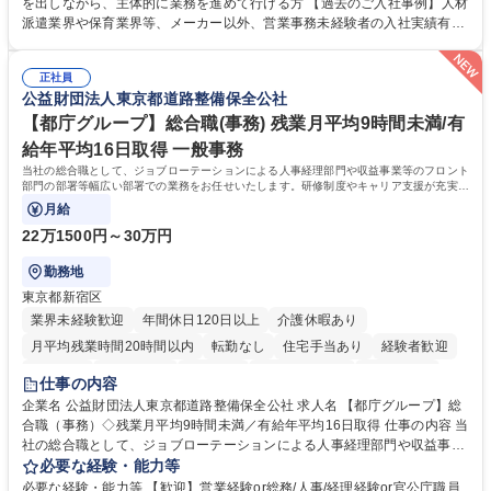
て業務を覚えていただくことが可能です。業務システムがきちんと構築さ
を出しながら、主体的に業務を進めて行ける方 【過去のご入社事例】人材
れているため、スムーズに仕事に慣れることができる環境です。また、
派遣業界や保育業界等、メーカー以外、営業事務未経験者の入社実績有
「チームで成果を出す文化」があり、良いやり方を積極的に共有しながら
【当社の事務職について】単なる事務ではなく主体性を発揮したサポート
常に改善を目指す風土のため、安心して業務に取り組んでいただけます。
により、キーエンスの付加価値向上に貢献します。ベースの定型業務に加
募集職種 【大阪・京都・滋賀】営業事務 ※未経験可
正社員
えて、お客様や社員の状況に合わせ、能動的なサポート、改善の動きも期
公益財団法人東京都道路整備保全公社
待され。組織を支えるスペシャリストとして、チームに貢献し、結果的に
社員から頼られる存在になることができます。平均19:30の退勤以降の業
【都庁グループ】総合職(事務) 残業月平均9時間未満/有
務の持ち帰りも禁止されており、メリハリのある働き方となります。 学
給年平均16日取得 一般事務
歴・資格 学歴：大学院 大学 高専 短大 語学力： 資格：
当社の総合職として、ジョブローテーションによる人事経理部門や収益事業等のフロント
部門の部署等幅広い部署での業務をお任せいたします。研修制度やキャリア支援が充実し
ております！ ※下記業務詳細
月給
22万1500円～30万円
勤務地
東京都新宿区
業界未経験歓迎
年間休日120日以上
介護休暇あり
月平均残業時間20時間以内
転勤なし
住宅手当あり
経験者歓迎
研修あり
退職金あり
賞与あり
完全週休2日制
交通費支給
仕事の内容
駅近5分以内
資格取得手当あり
食事補助あり
企業名 公益財団法人東京都道路整備保全公社 求人名 【都庁グループ】総
合職（事務）◇残業月平均9時間未満／有給年平均16日取得 仕事の内容 当
社の総合職として、ジョブローテーションによる人事経理部門や収益事業
等のフロント部門の部署等幅広い部署での業務をお任せいたします。研修
必要な経験・能力等
制度やキャリア支援が充実しております！ ※下記業務詳細 【業務詳細】■
必要な経験・能力等 【歓迎】営業経験or総務/人事/経理経験or官公庁職員