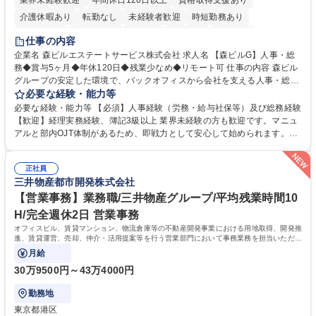
業界未経験歓迎
年間休日120日以上
資格取得支援あり
介護休暇あり
転勤なし
未経験者歓迎
時短勤務あり
経験者歓迎
退職金あり
在宅OK
賞与あり
育休あり
仕事の内容
完全週休2日制
交通費支給
長期歓迎
駅近5分以内
土日祝休み
企業名 森ビルエステートサービス株式会社 求人名 【森ビルG】人事・総
務◆賞与5ヶ月◆年休120日◆残業少なめ◆リモート可 仕事の内容 森ビル
グループの安定した環境で、バックオフィスから会社を支える人事・総務
をお任せします。 労務と総務の業務をバランスよく担当し、ゆくゆくは制
必要な経験・能力等
度改定などのコア業務にも挑戦できる、やりがいある環境です。 ■勤怠管
必要な経験・能力等 【必須】人事経験（労務・給与社保等）及び総務経験
理、給与計算、社会保険手続き、年末調整等の労務管理全般 ■入退社手続
【歓迎】経理実務経験、簿記3級以上 業界未経験の方も歓迎です。マニュ
き、社内規定の改定や人事制度改定などのコア業務 ■社内イベントの企画
アルと部内OJT体制があるため、即戦力として安心して始められます。
運営やその他総務業務全般 ※労務と総務を1：1の割合でお任せ。 入社後
【魅力・やりがい】森ビルGの安定基盤で労務から総務まで幅広く携われ
は部内のOJTを中心に、あなたの経験に合わせて不足している部分はいつ
ます。定型業務に留まらず、社内規定や人事制度の改定など会社のコア業
でも質問・相談できる環境が整っているため、安心して成長できます。 募
正社員
務に挑戦できるため、自身の成長と組織への貢献度をダイレクトに実感で
三井物産都市開発株式会社
集職種 【森ビルG】人事・総務◆賞与5ヶ月◆年休120日◆残業少なめ◆
きます。 残業少なめ、週1日リモート可など、ワークライフバランスを保
リモート可
ち長期活躍できる環境です。 「これまでの幅広い経験を活かし、長期的な
【営業事務】業務職/三井物産グループ/平均残業時間10
キャリアを築きたい」という前向きな意欲と挑戦を全力で応援します。 学
H/完全週休2日 営業事務
歴・資格 学歴：大学院 大学 高専 短大 専修学校 高校 語学力： 資格：日商
オフィスビル、賃貸マンション、物流倉庫等の不動産開発事業における用地取得、開発推
簿記検定1級 日商簿記検定2級 日商簿記検定3級
進、賃貸運営、売却、仲介・活用提案等を行う営業部門において事務業務を担当いただき
ます。
月給
30万9500円～43万4000円
勤務地
東京都港区