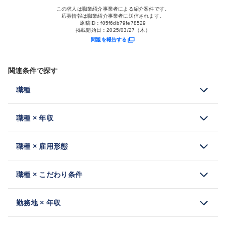
この求人は職業紹介事業者による紹介案件です。
応募情報は職業紹介事業者に送信されます。
原稿ID：
f05f6db79fe78529
掲載開始日：
2025/03/27（木）
問題を報告する
関連条件で探す
職種
職種 × 年収
職種 × 雇用形態
職種 × こだわり条件
勤務地 × 年収