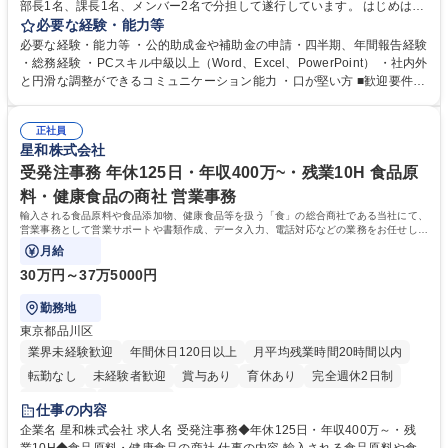
部長1名、課長1名、メンバー2名で分担して遂行しています。 はじめは担
当者として業務を覚えていただき、ゆくゆくはリーダーやマネージャーポ
必要な経験・能力等
ジションとして活躍いただくことを期待しています。 【総務・人事グルー
必要な経験・能力等 ・公的助成金や補助金の申請・四半期、年間報告経験
プの業務内容】 ・人事制度関連 ・採用活動 ・教育研修の企画、実行 ・勤
・総務経験 ・PCスキル中級以上（Word、Excel、PowerPoint） ・社内外
怠管理 ・官公庁への各種提出 ・法定の会議運営（評議員会、理事会） ・
と円滑な調整ができるコミュニケーション能力 ・口が堅い方 ■歓迎要件
コンプライアンス ・内部規程やルールの管理、整備、文書管理 ・契約関
・採用業務経験 ・英語に抵抗がない方 ・営業経験 学歴・資格 学歴：大学
連 ・衛生管理 ・防災関連・公的助成金の管理・オフィス、ファシリティ
院 大学 高専 短大 専修学校 高校 語学力： 資格：
管理 ・福利厚生関連 ・職員からの問合せ、相談対応 ・その他日常の総務
正社員
星和株式会社
業務全般 募集職種 【東京／文京区】公益財団法人の総務人事業務／年間
休日125日
受発注事務 年休125日・年収400万~・残業10H 食品原
料・健康食品の商社 営業事務
輸入される食品原料や食品添加物、健康食品等を扱う「食」の総合商社である当社にて、
営業事務として営業サポートや書類作成、データ入力、電話対応などの業務をお任せしま
す。
月給
30万円～37万5000円
勤務地
東京都品川区
業界未経験歓迎
年間休日120日以上
月平均残業時間20時間以内
転勤なし
未経験者歓迎
賞与あり
育休あり
完全週休2日制
交通費支給
土日祝休み
仕事の内容
企業名 星和株式会社 求人名 受発注事務◆年休125日・年収400万～・残