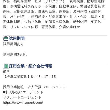
株会、福利厚生サービス（リロクラブ）、表彰制度、財形住宅貯
蓄、傷病退職時所得サポート制度、自動車保険、労働者災害補償
保険、定期健康診断、健康相談室、保養所、慶弔休暇（結婚休
暇、忌引休暇）、産前産後・配偶者出産・育児・介護・転居・変
災休暇制度、つわり休暇、配偶者出産休暇、転居休暇、変災休
暇、リフレッシュ休暇、育児休業、介護休業ほか
試用期間
試用期間あり

試用期間3ヶ月。
採用企業・紹介会社情報
備考

【標準就業時間】8：45～17：15

採用企業情報・求人取扱いエージェント

■求人取扱いエージェント

リクルートエージェント

https://www.r-agent.com/
