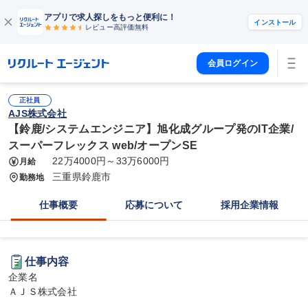
アプリで求人探しをもっと便利に！
インストール
レビュー高評価
無料
会員ログイン
正社員
AJS株式会社
【鈴鹿/システムエンジニア】旭化成グループ発のIT企業/
スーパーフレックス web/オープンSE
22万4000円～33万6000円
月給
三重県鈴鹿市
勤務地
仕事概要
応募について
採用企業情報
仕事内容
企業名

ＡＪＳ株式会社
