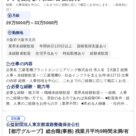
総務・人事領域を中心に、これまでのご経験に応じて幅広くお任せします。 ＜具体的に
は＞
月給
29万5000円～33万5000円
勤務地
大阪府大阪市北区
業界未経験歓迎
年間休日120日以上
資格取得支援あり
未経験者歓迎
住宅手当あり
時短勤務あり
経験者歓迎
退職金あり
在宅OK
賞与あり
完全週休2日制
交通費支給
仕事の内容
駅近5分以内
土日祝休み
服装自由
寮・社宅あり
食事補助あり
企業名 三菱電機プラントエンジニアリング株式会社 求人名 【大阪】総務
人事＜未経験歓迎＞◇三菱電機G・社会インフラを支える/年休127日 仕事
の内容 総務・人事領域を中心に、これまでのご経験に応じて幅広くお任せ
します。 ＜具体的には＞ ・総務/人事労務（給与・社保・勤怠管理など）
必要な経験・能力等
・採用・教育研修 ・福利厚生運用 など ※基本的には事務所勤務ですが、
必要な経験・能力等 ＜職種未経験歓迎・業界未経験歓迎＞ ～総務、人事
採用や教育等の業務内容により、関西圏以外への日帰り・宿泊を伴う国内
のご経験が無い方でも、意欲のある方であれば未経験OK～ ■歓迎条件：総
出張もございます。 ※担当業務を持ちつつ、お互いに助け合いながら、総
務、人事のご経験をお持ちの方（業界不問） ■求める人物像：・社内外の
務部という組織として協力しながら進める体制です。 募集職種 【大阪】
関係各部門との調整を率先して行い、業務を円滑に遂行できる協調性やコ
総務人事＜未経験歓迎＞◇三菱電機G・社会インフラを支える/年休127日
ミュニケーション能力を持っている方 ・人事総務領域に興味がありゼネラ
正社員
リスト志向をお持ちの方 学歴・資格 学歴：大学院 大学 語学力： 資格：
公益財団法人東京都道路整備保全公社
【都庁グループ】総合職(事務) 残業月平均9時間未満/有