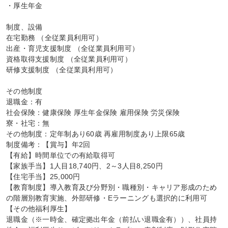
・厚生年金

制度、設備

在宅勤務 （全従業員利用可）

出産・育児支援制度 （全従業員利用可）

資格取得支援制度 （全従業員利用可）

研修支援制度 （全従業員利用可）

その他制度

退職金：有

社会保険：健康保険 厚生年金保険 雇用保険 労災保険

寮・社宅：無

その他制度：定年制あり60歳 再雇用制度あり上限65歳

制度備考：【賞与】年2回

【有給】時間単位での有給取得可

【家族手当】1人目18,740円、2～3人目8,250円

【住宅手当】25,000円

【教育制度】導入教育及び分野別・職種別・キャリア形成のため
の階層別教育実施、外部研修・Eラーニングも選択的に利用可

【その他福利厚生】

退職金（※一時金、確定拠出年金（前払い退職金有））、社員持