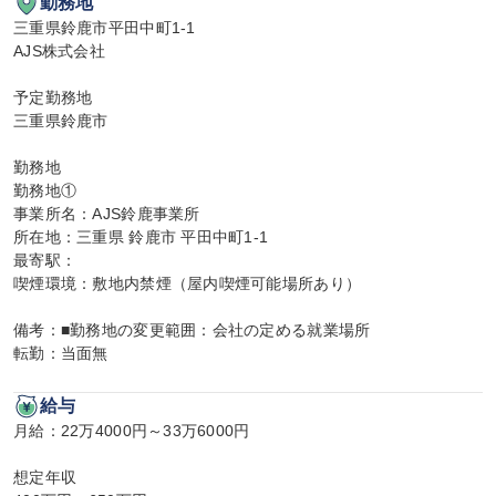
勤務地
三重県鈴鹿市平田中町1-1

AJS株式会社

予定勤務地

三重県鈴鹿市

勤務地

勤務地①

事業所名：AJS鈴鹿事業所

所在地：三重県 鈴鹿市 平田中町1-1

最寄駅：

喫煙環境：敷地内禁煙（屋内喫煙可能場所あり）

備考：■勤務地の変更範囲：会社の定める就業場所

転勤：当面無
給与
月給：22万4000円～33万6000円

想定年収
