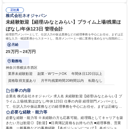
務 ■広報・PR業務のアシスタント（SNS投稿補助、資料作成など） ■納品
のサポートを行い、成果を実感できる仕事です。また、コミュニケーショ
時の取扱説明書作成・送付（キッチン、機器等の商品） 募集職種 【汐留/
ンスキルや問題解決能力が磨かれ、キャリアアップのチャンスも豊富。チ
インテリア事務（部署内アシスタント）】■安定企業で働く
正社員
ームとの協力や新しいアイデアを活かす場もあり、やりがいを感じながら
株式会社ネオジャパン
働けます。 【歓迎】 ■インテリアの業界のご経験が有る方■PCの作業に慣
れている方 学歴・資格 学歴：大学院 大学 高専 短大 専修学校 語学力： 資
未経験歓迎【経理/みなとみらい】プライム上場/残業ほ
格：
ぼなし/年休123日 管理会計
経理部門メンバーとして、仕訳入力や振込業務などの経理事務を中心にお任せ。まずは正
確な入力・確認業務からスタートし、既存メンバーと一緒に業務を進めながら段階的に経
理知識を身につけていただきます。
月給
25万円～28万円
勤務地
神奈川県横浜市西区
業界未経験歓迎
副業・WワークOK
年間休日120日以上
資格取得支援あり
月平均残業時間20時間以内
転勤なし
未経験者歓迎
時短勤務あり
退職金あり
在宅OK
賞与あり
仕事の内容
完全週休2日制
交通費支給
駅近5分以内
土日祝休み
服装自由
企業名 株式会社ネオジャパン 求人名 未経験歓迎【経理/みなとみらい】プ
ライム上場/残業ほぼなし/年休123日 仕事の内容 経理部門メンバーとし
寮・社宅あり
て、仕訳入力や振込業務などの経理事務を中心にお任せ。まずは正確な入
力・確認業務からスタートし、既存メンバーと一緒に業務を進めながら段
必要な経験・能力等
階的に経理知識を身につけていただきます。 【具体的には】 ■社内稟議に
必要な経験・能力等 ※未経験の方も応募可能。経理職としてキャリアを築
基づく仕訳入力 ■月末の振込業務 ■明細作成 ■伝票処理、記帳業務 ■既存
きたい方は歓迎◎ 【歓迎】■日商簿記資格をお持ちの方 ■経理事務、営業
メンバーの業務サポート 【将来的には】 ■月次決算補助 ■四半期・年次決
事務、一般事務などの事務経験 【本ポジションについて】 本ポジション