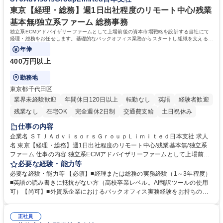
甚大化など、これまで以上に社会課題解決の重要性が高まっています。
「未来の日常」の創造に向けて持続可能な社会の実現に貢献してまいりま
東京【経理・総務】週1日出社程度のリモート中心/残業
す。 学歴・資格 学歴：大学院 大学 語学力： 資格：
基本無/独立系ファーム 総務事務
独立系ECMアドバイザリーファームとして上場前後の資本市場戦略を設計する当社にて
経理・総務をお任せします。基礎的なバックオフィス業務からスタートし組織を支える専
任担当として広く活躍できる環境です。
年俸
400万円以上
勤務地
東京都千代田区
業界未経験歓迎
年間休日120日以上
転勤なし
英語
経験者歓迎
残業なし
在宅OK
完全週休2日制
交通費支給
土日祝休み
仕事の内容
企業名 ＳＴＪＡｄｖｉｓｏｒｓＧｒｏｕｐＬｉｍｉｔｅｄ日本支社 求人
名 東京【経理・総務】週1日出社程度のリモート中心/残業基本無/独立系
ファーム 仕事の内容 独立系ECMアドバイザリーファームとして上場前後
の資本市場戦略を設計する当社にて経理・総務をお任せします。基礎的な
必要な経験・能力等
バックオフィス業務からスタートし組織を支える専任担当として広く活躍
必要な経験・能力等 【必須】■経理または総務の実務経験（1～3年程度）
できる環境です。 ■日常経理、月次および年次決算サポート業務 ■本国
■英語の読み書きに抵抗がない方（高校卒業レベル。AI翻訳ツールの使用
（グローバル）との英文メール対応（AI翻訳ツール等を使用しての対応で
可）【尚可】■外資系企業におけるバックオフィス実務経験をお持ちの方
問題ございません） ■オフィス環境整備、郵便物の発送・受取等の総務業
【必須・尚可要件】簿記などの特別な資格や、TOEIC等のスコアは求めて
務全般 ■その他バックオフィス関連サポート ※ご経験に合わせて無理なく
おりません。日々の事務処理を丁寧かつ正確に行える方を歓迎します。
業務をお任せします。残業も基本的には発生せず、ご自身のペースで業務
正社員
【働き方について】現在は週4日程度の在宅勤務を実施しており、ワーク