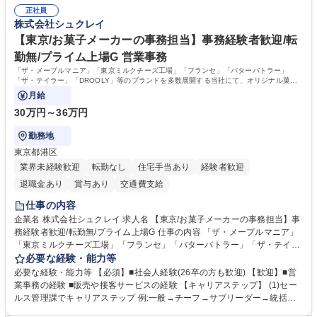
務（各種委員会運営）】 ・学会内における各種委員会のスケジュール調
年休120日/デスクワーク中心で残業少なめ
正社員
整、資料作成、当日の運営サポート 学歴・資格 学歴：大学院 大学 語学
株式会社シュクレイ
力： 資格：
【東京/お菓子メーカーの事務担当】事務経験者歓迎/転
勤無/プライム上場G 営業事務
「ザ・メープルマニア」「東京ミルクチーズ工場」「フランセ」「バターバトラー」
「ザ・テイラー」「DROOLY」等のブランドを多数展開する当社にて、オリジナル菓子
ブランド商品の事務業務をお任せいたします。
月給
30万円～36万円
勤務地
東京都港区
業界未経験歓迎
転勤なし
住宅手当あり
経験者歓迎
退職金あり
賞与あり
交通費支給
仕事の内容
企業名 株式会社シュクレイ 求人名 【東京/お菓子メーカーの事務担当】事
務経験者歓迎/転勤無/プライム上場G 仕事の内容 「ザ・メープルマニア」
「東京ミルクチーズ工場」「フランセ」「バターバトラー」「ザ・テイラ
ー」「DROOLY」等のブランドを多数展開する当社にて、オリジナル菓子
必要な経験・能力等
ブランド商品の事務業務をお任せいたします。 【具体的な業務内容】 ■店
必要な経験・能力等 【必須】■社会人経験(26卒の方も歓迎) 【歓迎】■営
舗からの発注受付/PC入力業務 ■受電対応(社内/社外) ■商品のマスター登
業事務の経験 ■販売や接客サービスの経験 【キャリアステップ】 (1)セー
録 ■日々の売上抽出・報告 ■提携企業への書類送付業務 ■契約書管理業務
ルス管理課でキャリアステップ 例:一般→チーフ→サブリーダー→統括リ
■ホームページへの問い合わせ対応 など 募集職種 【東京/お菓子メーカー
ーダー→マネージャー (2)他ポジションへのキャリアも可能 ※過去、未経