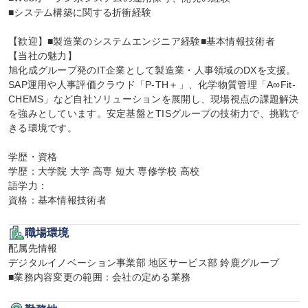
■システム構築に関する折衝経験

【歓迎】■製造業のシステムエンジニア経験■基本情報技術者

【当社の魅力】

旭化成グループ発のIT企業として製造業・人事領域のDXを支援。
SAP運用や人事評価クラウド「P-TH＋」、化学物質管理「A∞Fit-
CHEMS」など自社ソリューションを展開し、現場視点の課題解決
を強みとしています。安定基盤とTISグループの技術力で、挑戦で
きる環境です。

学歴・資格

学歴：大学院 大学 高専 短大 専修学校 高校

語学力：

資格：基本情報技術者
職場環境
配属先情報

デジタルイノベーション事業部 地区サービス部 鈴鹿グループ

■業務内容変更の範囲：会社の定める業務