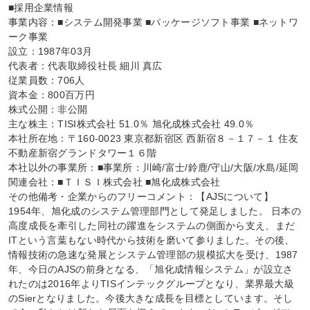
■採用企業情報

事業内容：■システム開発事業 ■パッケージソフト事業 ■ネットワ
ーク事業

設立：1987年03月

代表者：代表取締役社長 細川 真広

従業員数：706人

資本金：800百万円

株式公開：非公開

主な株主：TISI株式会社 51.0％ 旭化成株式会社 49.0％

本社所在地：〒160-0023 東京都新宿区 西新宿８－１７－１ 住友
不動産新宿グランドタワー１６階

本社以外の事業所：■事業所：川崎/富士/鈴鹿/守山/大阪/水島/延岡

関連会社：■ＴＩＳＩ株式会社 ■旭化成株式会社

その他備考・企業からのフリーコメント：【AJSについて】

1954年、旭化成のシステム管理部門として発足しました。 日本の
高度成長を牽引した同社の躍進をシステムの側面から支え、まだ
ITという言葉もない時代から技術を磨いて参りました。その後、
情報技術の急速な発展とシステム管理部の規模拡大を受け、1987
年、今日のAJSの前身となる、「旭化成情報システム」が設立さ
れたのは2016年よりTISインテックグループとなり、業界最大級
のSierとなりました。今後大きな成長を目標としています。そし