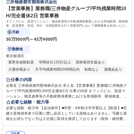
三井物産都市開発株式会社
を進めやすく定着率の高い環境です。 募集職種 東京【経理・総務】週1日
ライフバランスを重視する方に最適な環境です（フルリモートも面接で相
出社程度のリモート中心/残業基本無/独立系ファーム
談可）。【求める人物像】幅広いバックオフィス業務に柔軟に対応でき、
【営業事務】業務職/三井物産グループ/平均残業時間10
社内外と円滑にコミュニケーションを取りながら業務を推進できる方 学
H/完全週休2日 営業事務
歴・資格 学歴：大学院 大学 高専 短大 専修学校 高校 語学力： 資格：
オフィスビル、賃貸マンション、物流倉庫等の不動産開発事業における用地取得、開発推
進、賃貸運営、売却、仲介・活用提案等を行う営業部門において事務業務を担当いただき
ます。
月給
30万9500円～43万4000円
勤務地
東京都港区
業界未経験歓迎
年間休日120日以上
資格取得支援あり
介護休暇あり
月平均残業時間20時間以内
転勤なし
退職金あり
在宅OK
賞与あり
育休あり
完全週休2日制
交通費支給
仕事の内容
駅近5分以内
土日祝休み
寮・社宅あり
企業名 三井物産都市開発株式会社 求人名 【営業事務】業務職/三井物産グ
ループ/平均残業時間10H/完全週休2日 仕事の内容 オフィスビル、賃貸マ
ンション、物流倉庫等の不動産開発事業における用地取得、開発推進、賃
貸運営、売却、仲介・活用提案等を行う営業部門において事務業務を担当
必要な経験・能力等
いただきます。 【詳細】・契約書管理、契約書製本、捺印対応、ファイリ
必要な経験・能力等 【必須条件】■学歴：4年制大学卒業以上【歓迎】■宅
ング、登記簿取得、調書取得・支払業務（各種費用支払、支払管理、請
建士資格保有者※応募に際し必須としている資格はありません。宅建士資
求・支払データ登録、取引先マスター申請対応）・予算作成及び予実管
格をお持ちでない方は入社後に取得を推奨しております（取得・維持費用
理・各種稟議書、報告書作成業務・各種台帳管理、交際費・会議費支払報
の一部補助あり） 【求める人物像】 ・向学心豊かで、主体的に行動でき
告書作成及び月次管理・部内総務庶務全般 など※※配属先によっては上記
る方。 ・社内外の多様な関係者と協調して業務を進められるコミュニケー
正社員