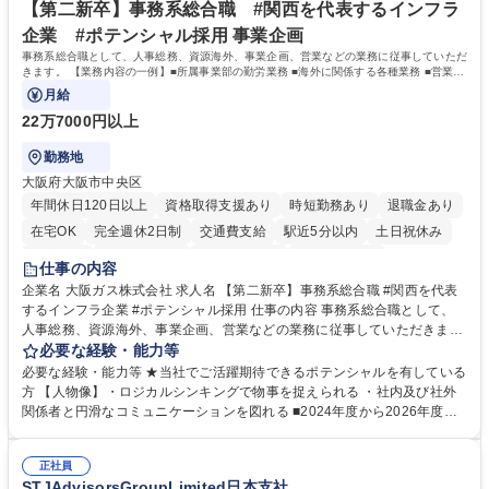
ます。 学歴・資格 学歴：大学院 大学 高専 短大 専修学校 高校 語学力：
【第二新卒】事務系総合職 #関西を代表するインフラ
資格：
企業 #ポテンシャル採用 事業企画
事務系総合職として、人事総務、資源海外、事業企画、営業などの業務に従事していただ
きます。 【業務内容の一例】■所属事業部の勤労業務 ■海外に関係する各種業務 ■営業部
門の企画スタッフ、ルート営業
月給
22万7000円以上
勤務地
大阪府大阪市中央区
年間休日120日以上
資格取得支援あり
時短勤務あり
退職金あり
在宅OK
完全週休2日制
交通費支給
駅近5分以内
土日祝休み
服装自由
第二新卒歓迎
寮・社宅あり
食事補助あり
仕事の内容
企業名 大阪ガス株式会社 求人名 【第二新卒】事務系総合職 #関西を代表
するインフラ企業 #ポテンシャル採用 仕事の内容 事務系総合職として、
人事総務、資源海外、事業企画、営業などの業務に従事していただきま
す。 【業務内容の一例】■所属事業部の勤労業務 ■海外に関係する各種業
必要な経験・能力等
務 ■営業部門の企画スタッフ、ルート営業 【キャリアパス】入社後の配属
必要な経験・能力等 ★当社でご活躍期待できるポテンシャルを有している
ポジションで一定期間ご活躍頂いた後、本人の適性及び将来のキャリアを
方 【人物像】・ロジカルシンキングで物事を捉えられる ・社内及び社外
鑑みてジョブローテーションを行います。 【育成】OJTでの現場育成や研
関係者と円滑なコミュニケーションを図れる ■2024年度から2026年度ま
修カリキュラムを通じて、Daigasグループの業務で必要となる知識につい
での3ヵ年を対象とする「Daigasグループ中期経営計画2026」を策定しま
て学んでいただきます。 募集職種 【第二新卒】事務系総合職 #関西を代
した。https://www.osakagas.co.jp/company/press/pr2024/1777576_564
表するインフラ企業 #ポテンシャル採用
正社員
72.html ■エネルギーセキュリティの不安定化や気候変動による自然災害の
STJAdvisorsGroupLimited日本支社