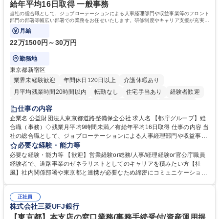
給年平均16日取得 一般事務
当社の総合職として、ジョブローテーションによる人事経理部門や収益事業等のフロント
部門の部署等幅広い部署での業務をお任せいたします。研修制度やキャリア支援が充実し
ております！ ※下記業務詳細
月給
22万1500円～30万円
勤務地
東京都新宿区
業界未経験歓迎
年間休日120日以上
介護休暇あり
月平均残業時間20時間以内
転勤なし
住宅手当あり
経験者歓迎
研修あり
退職金あり
賞与あり
完全週休2日制
交通費支給
仕事の内容
駅近5分以内
資格取得手当あり
食事補助あり
企業名 公益財団法人東京都道路整備保全公社 求人名 【都庁グループ】総
合職（事務）◇残業月平均9時間未満／有給年平均16日取得 仕事の内容 当
社の総合職として、ジョブローテーションによる人事経理部門や収益事業
等のフロント部門の部署等幅広い部署での業務をお任せいたします。研修
必要な経験・能力等
制度やキャリア支援が充実しております！ ※下記業務詳細 【業務詳細】■
必要な経験・能力等 【歓迎】営業経験or総務/人事/経理経験or官公庁職員
管理部門：広報、人事、経理など当公社の運営に係る管理業務 ■収益部
経験者で、道路事業のゼネラリストとしてのキャリアを積みたい方【社
門：駐車場の新規開拓、管理運営、新宿駅西口広場の「イベントコーナ
風】社内関係部署や東京都と連携が必要なため綿密にコミュニケーション
ー」などの管理運営 ■道路部門：整備の急がれる骨格幹線道路や木造住宅
を図っています。 【業務の魅力】■幅広く携われる：総合職（事務）で
密集地域の特定整備路線の用地取得、道路に関する普及啓発事業、都内の
は、駐車場の管理運営や道路用地の取得、公益財団法人の中枢を担う管理
道路施設や道路工事現場の見学ツアー事業 ※入社後は上記いずれかの部門
正社員
部門など多岐に渡る業務を経験できます。 ■様々なプロジェクト：駐車場
株式会社三菱UFJ銀行
へ配属。※業務内容変更の範囲：会社の定める業務 募集職種 【都庁グル
事業の他、新宿駅西口広場内に設置された照明を兼ねた広告「ブライトサ
ープ】総合職（事務）◇残業月平均9時間未満／有給年平均16日取得
イン」の管理運営を行うなど、事業収益を生み出す活動を積極的に行って
【東京都】本支店の窓口業務(事務手続受付/資産運用提