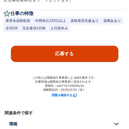
仕事の特徴
業界未経験歓迎
年間休日120日以上
資格取得支援あり
退職金あり
在宅OK
完全週休2日制
土日祝休み
応募する
この求人は職業紹介事業者による紹介案件です。
応募情報は職業紹介事業者に送信されます。
原稿ID：
deb77b7cf6b90a5e
掲載開始日：
2025/10/31（金）
問題を報告する
関連条件で探す
職種