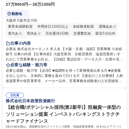
27万9000円～28万1000円
勤務地
大阪府大阪市淀川区
業界未経験歓迎
年間休日120日以上
未経験者歓迎
退職金あり
賞与あり
育休あり
完全週休2日制
交通費支給
駅近5分以内
土日祝休み
仕事の内容
企業名 株式会社キーエンス 求人名 【大阪・京都・滋賀】営業事務 ※未経
験可 仕事の内容 【仕事内容】大阪営業所、京都営業所、滋賀営業所いず
れかにて営業事務をお任せ。 【詳細】電話応対・データ入力・伝票や見積
の作成・カタログ送付・来客対応・営業所内で発生する事務業務や業務改
必要な経験・能力等
善をお任せ。 【教育制度】ご入社後、育成担当とペアになりながらOJTに
必要な経験・能力等 【必須】■協調性を持って業務推進出来る方 ■改善案
て業務を覚えていただくことが可能です。業務システムがきちんと構築さ
を出しながら、主体的に業務を進めて行ける方 【過去のご入社事例】人材
れているため、スムーズに仕事に慣れることができる環境です。また、
派遣業界や保育業界等、メーカー以外、営業事務未経験者の入社実績有
「チームで成果を出す文化」があり、良いやり方を積極的に共有しながら
【当社の事務職について】単なる事務ではなく主体性を発揮したサポート
常に改善を目指す風土のため、安心して業務に取り組んでいただけます。
により、キーエンスの付加価値向上に貢献します。ベースの定型業務に加
募集職種 【大阪・京都・滋賀】営業事務 ※未経験可
正社員
えて、お客様や社員の状況に合わせ、能動的なサポート、改善の動きも期
株式会社日本政策投資銀行
待され。組織を支えるスペシャリストとして、チームに貢献し、結果的に
社員から頼られる存在になることができます。平均19:30の退勤以降の業
【総合職/ポテンシャル採用(第2新卒)】投融資一体型の
務の持ち帰りも禁止されており、メリハリのある働き方となります。 学
ソリューション提案 インベストバンキングストラクチ
歴・資格 学歴：大学院 大学 高専 短大 語学力： 資格：
ャードファイナンス
DBJの総合職は、課題解決型のファイナンス業務、投融資審査業務、M＆Aなどアドバイ