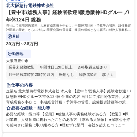
の他に担当頂く業務が発生する場合があります。 募集職種 【営業事務】
ション力がある方。 ・チャレンジを厭わず、粘り強く業務に取り組める
北大阪急行電鉄株式会社
業務職/三井物産グループ/平均残業時間10H/完全週休2日
方。多様な関係者と謙虚に信頼関係を構築でき、期限を意識したスケジュ
ール管理が出来る方。※将来的に他部署（営業部門、コーポレート部門）
【豊中市/総務人事】経験者歓迎!/阪急阪神HDグループ/
へのジョブローテーションの可能性があります。 学歴・資格 学歴：大学
年休124日 総務
院 大学 語学力： 資格：宅地建物取引士
当社にて採用関係業務、人材育成業務を中心に、中期経営計画・予算等の管理、設備投資
計画等の策定、さらに社内の重要会議の運営等、経営の根幹となる幅広い総務人事業務全
般を担当していただきます。
月給
30万円～38万円
勤務地
大阪府豊中市
業界未経験歓迎
年間休日120日以上
資格取得支援あり
月平均残業時間20時間以内
転勤なし
経験者歓迎
駅ナカ
退職金あり
完全週休2日制
交通費支給
駅近5分以内
仕事の内容
土日祝休み
服装自由
昼食補助あり
食事補助あり
企業名 北大阪急行電鉄株式会社 求人名 【豊中市/総務人事】経験者歓迎！/
阪急阪神HDグループ/年休124日 仕事の内容 当社にて採用関係業務、人材
育成業務を中心に、中期経営計画・予算等の管理、設備投資計画等の策
定、さらに社内の重要会議の運営等、経営の根幹となる幅広い総務人事業
必要な経験・能力等
務全般を担当していただきます。 【主な業務内容】 ■採用関係業務および
必要な経験・能力等 【必須】■総務人事の実務経験がある方 【歓迎】■採
人材育成(社員研修)業務の推進 ■中期経営計画および予算等の管理 ■設備
用業務、人材育成に携わったことのある方 【求める人物像】 ■探求心を持
投資計画等の策定 ■社内の重要会議の運営 ■その他総務人事業務全般 【入
ち前向きに業務に取り組める方 ■臆せずに部門・会社を超えたコミュニケ
社後】入社後は採用や育成をメインに担当し将来的には経営根幹に関わる
ーションの取れる方 ■自分で考えて行動のできる方 ■第二の創業期を迎え
総務人事業務全般へ幅広く従事していただきます。 募集職種 【豊中市/総
る当社で組織の次代を担うネクスト人材として長期的に成長したい方 ■周