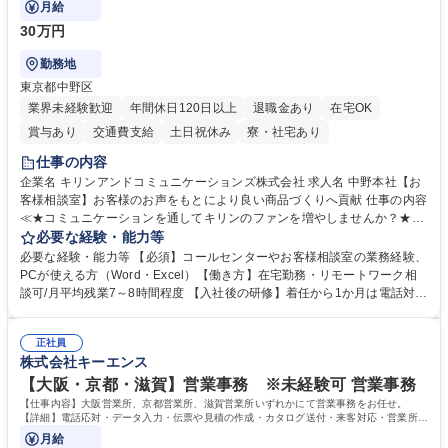
月給
30万円
勤務地
東京都中野区
業界未経験歓迎
年間休日120日以上
退職金あり
在宅OK
賞与あり
交通費支給
土日祝休み
寮・社宅あり
仕事の内容
企業名 キリンアンドコミュニケーションズ株式会社 求人名 中野本社【お
客様相談室】お客様のお声をもとにより良い商品づくりへ貢献 仕事の内容
≪★コミュニケーションを通してキリンのファンを増やしませんか？★≫
お客様のお声をより良い商品づくりに活かしていく上で、窓口となるお客
必要な経験・能力等
様相談室でのお仕事です。 日々お客様からいただくキリングループへのご
必要な経験・能力等 【必須】コールセンターやお客様相談室の業務経験、
意見を、企業活動に活かしています。お客様からの声に迅速かつ誠意をも
PCが使える方（Word・Excel）【働き方】在宅勤務・リモートワーク相
って対応、情報提供するとともにグループ内活動に反映しています。 【具
談可/月平均残業7～8時間程度 【入社後の研修】着任から1か月は電話対応
体的には】電話応対、メール、お手紙対応、ご指摘品調査報告書作成、有
のOJTを中心に実施し、電話対応に慣れた段階でメール・手紙のOJTを実
人チャットボット対応など。 【1日の対応件数】■電話：月間一人当たり
施する予定です。独り立ち以降もしっかりフォローする体制を整えていま
平均100件前後■メール・手紙：同上40件前後 募集職種 中野本社【お客様
正社員
すのでご安心ください。 【当社について】キリングループの広報機能を担
株式会社キーエンス
相談室】お客様のお声をもとにより良い商品づくりへ貢献
う会社として、お客様との出会いを大切にし、磨き上げたホスピタリティ
を込めてコミュニケーションをとりながら広報関連業務を行っておりま
【大阪・京都・滋賀】営業事務 ※未経験可 営業事務
す。 学歴・資格 学歴：大学院 大学 高専 短大 専修学校 高校 語学力： 資
【仕事内容】大阪営業所、京都営業所、滋賀営業所いずれかにて営業事務をお任せ。
格：
【詳細】電話応対・データ入力・伝票や見積の作成・カタログ送付・来客対応・営業所内
で発生する事務業務や業務改善をお任せ。
月給