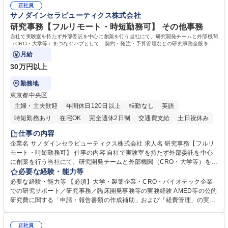
務人事】経験者歓迎！/阪急阪神HDグループ/年休124日
正社員
囲のメンバーと協調しつつ主体性を持って能動的に業務を推進できる方 学
サノダインセラピューティクス株式会社
歴・資格 学歴：大学院 大学 高専 短大 専修学校 高校 語学力： 資格：
研究事務【フルリモート・時短勤務可】 その他事務
自社で実験室を持たず外部委託を中心に創薬を行う当社にて、研究開発チームと外部機関
（CRO・大学等）をつなぐハブとして、契約・発注・予算管理などの研究事務全般をお
任せします。
月給
30万円以上
勤務地
東京都中央区
主婦・主夫歓迎
年間休日120日以上
転勤なし
英語
時短勤務あり
在宅OK
完全週休2日制
交通費支給
土日祝休み
仕事の内容
企業名 サノダインセラピューティクス株式会社 求人名 研究事務【フルリ
モート・時短勤務可】 仕事の内容 自社で実験室を持たず外部委託を中心
に創薬を行う当社にて、研究開発チームと外部機関（CRO・大学等）をつ
なぐハブとして、契約・発注・予算管理などの研究事務全般をお任せしま
必要な経験・能力等
す。 ■見積取得、発注、検収、請求処理等の事務手続き ■委託先との定例
必要な経験・能力等 【必須】大学・製薬企業・CRO・バイオテック企業
会議の調整・アジェンダ準備・議事録作成 ■研究報告書、試験関連資料、
での研究サポート／研究事務／臨床開発事務等の実務経験 AMED等の公的
SOP等の整備・版管理・保管 ■研究開発の進捗・タイムライン・予算執行
研究費に関する「申請・報告書類の作成補助」および「経費管理」の実務
管理サポート ■AMED等公的研究費の申請・報告書類作成補助および経費
経験 【尚可】 ■URA経験または産学連携・研究費管理の経験 ■AMED等の
管理 ■社内外関係者との連絡調整・その他研究開発に関わる総務・庶務 募
公的研究費の申請・執行管理経験 ■英語での文書読解・メール対応力 【働
集職種 研究事務【フルリモート・時短勤務可】
正社員
き方について】フルリモートやハイブリッド勤務、時短勤務など個々のラ