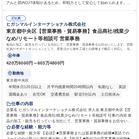
き、社内規定の改定や人事制度改定などのコア業務 ■社内イベントの企画
アルと部内OJT体制があるため、即戦力として安心して始められます。
運営やその他総務業務全般 ※労務と総務を1：1の割合でお任せ。 入社後
【魅力・やりがい】森ビルGの安定基盤で労務から総務まで幅広く携われ
は部内のOJTを中心に、あなたの経験に合わせて不足している部分はいつ
ます。定型業務に留まらず、社内規定や人事制度の改定など会社のコア業
でも質問・相談できる環境が整っているため、安心して成長できます。 募
正社員
務に挑戦できるため、自身の成長と組織への貢献度をダイレクトに実感で
ヒガシマルインターナショナル株式会社
集職種 【森ビルG】人事・総務◆賞与5ヶ月◆年休120日◆残業少なめ◆
きます。 残業少なめ、週1日リモート可など、ワークライフバランスを保
リモート可
ち長期活躍できる環境です。 「これまでの幅広い経験を活かし、長期的な
東京都中央区【営業事務・貿易事務】食品商社/残業少
キャリアを築きたい」という前向きな意欲と挑戦を全力で応援します。 学
なめ/リモート等相談可 営業事務
歴・資格 学歴：大学院 大学 高専 短大 専修学校 高校 語学力： 資格：日商
食品の加工・販売を行っている当社にて、営業事務・貿易事務をお任せいたします。営業
簿記検定1級 日商簿記検定2級 日商簿記検定3級
社員のサポートポジションとして、受発注から海外工場との調整まで幅広く対応し、当社
事業の根幹を支えていただきます。
年俸
420万6000円～603万4800円
勤務地
東京都中央区
年間休日120日以上
月平均残業時間20時間以内
転勤なし
英語
退職金あり
在宅OK
交通費支給
駅近5分以内
土日祝休み
仕事の内容
企業名 ヒガシマルインターナショナル株式会社 求人名 東京都中央区【営
業事務・貿易事務】食品商社/残業少なめ/リモート等相談可 仕事の内容 食
品の加工・販売を行っている当社にて、営業事務・貿易事務をお任せいた
します。営業社員のサポートポジションとして、受発注から海外工場との
必要な経験・能力等
調整まで幅広く対応し、当社事業の根幹を支えていただきます。 ■受発注
必要な経験・能力等 【必須】■営業事務または貿易事務の経験■英語での
業務、請求書発行 ■海外工場とのスケジュール調整 ■在庫管理 ■輸入書類
メールのやり取りに抵抗感の無い方 【尚可】■商社での営業事務の経験■