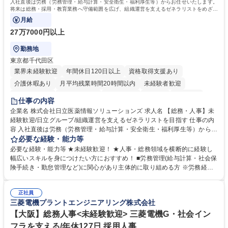
入社直後は労務（労務管理・給与計算・安全衛生・福利厚生等）からお任せいたします。
将来は総務・採用・教育業務へ守備範囲を広げ、組織運営を支えるゼネラリストをめざせ
ます。
月給
27万7000円以上
勤務地
東京都千代田区
業界未経験歓迎
年間休日120日以上
資格取得支援あり
介護休暇あり
月平均残業時間20時間以内
未経験者歓迎
住宅手当あり
時短勤務あり
退職金あり
在宅OK
賞与あり
仕事の内容
育休あり
完全週休2日制
交通費支給
土日祝休み
寮・社宅あり
企業名 株式会社日立医薬情報ソリューションズ 求人名 【総務・人事】未
経験歓迎/日立グループ/組織運営を支えるゼネラリストを目指す 仕事の内
容 入社直後は労務（労務管理・給与計算・安全衛生・福利厚生等）からお
任せいたします。将来は総務・採用・教育業務へ守備範囲を広げ、組織運
必要な経験・能力等
営を支えるゼネラリストをめざせます。 ・初期業務：労働時間管理、給与
必要な経験・能力等 ★未経験歓迎！ ★人事・総務領域を横断的に経験し
計算、社会保険対応、福利厚生管理、安全衛生、健康経営推進等をお任せ
幅広いスキルを身につけたい方におすすめ！ ■労務管理(給与計算・社会保
します。ご経験に応じて、休職者管理など、幅広く経験を積んでいただき
険手続き・勤怠管理など)に関心があり主体的に取り組める方 ※労務経験
ます。 ・将来的な広がり：総務・採用・教育・税務対応・経営企画等。
者は早期にご活躍いただけます。 ■チームで仕事を推進できる方■将来は
★メンバーがマンツーマンで丁寧に教えるため、ご経験が浅くても安心！
マネジメント職として活躍したい 【尚可】■人事、労務、採用、教育業務
幅広く経験を積みたい意欲がある方に最適な環境です。 募集職種 【総
正社員
のご経験 ■労務管理（給与計算・社会保険手続き・勤怠管理など）の経験
三菱電機プラントエンジニアリング株式会社
務・人事】未経験歓迎/日立グループ/組織運営を支えるゼネラリストを目
■衛生管理者の資格をお持ちの方 学歴・資格 学歴：大学院 大学 高専 短大
指す
専修学校 高校 語学力： 資格：
【大阪】総務人事<未経験歓迎> 三菱電機G・社会イン
フラを支える/年休127日 採用人事