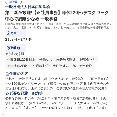
管理 ・福利厚生関連 ・職員からの問合せ、相談対応 ・その他日常の総務
正社員
一般社団法人日本内科学会
業務全般 募集職種 【東京／文京区】公益財団法人の総務人事業務／年間
休日125日
第二新卒歓迎!【正社員事務】年休120日/デスクワーク
中心で残業少なめ 一般事務
日本内科学会の会員管理部門にて、医師（会員）の年会費徴収や住所等個人情報の変更シ
ステム入力、電話・FAX対応をお任せします。将来的には、各種委員会の運営事務局業務
などにも幅広く携わっていただきます。
月給
23万円～27万円
勤務地
東京都文京区
年間休日120日以上
転勤なし
未経験者歓迎
退職金あり
完全週休2日制
交通費支給
土日祝休み
第二新卒歓迎
仕事の内容
企業名 一般社団法人日本内科学会 求人名 第二新卒歓迎！【正社員事務】
年休120日/デスクワーク中心で残業少なめ 仕事の内容 日本内科学会の会
員管理部門にて、医師（会員）の年会費徴収や住所等個人情報の変更シス
テム入力、電話・FAX対応をお任せします。将来的には、各種委員会の運
必要な経験・能力等
営事務局業務などにも幅広く携わっていただきます。 【会員管理・データ
必要な経験・能力等 《第二新卒・業界未経験・職種未経験歓迎》 【必
入力業務】 ・医師（会員）の住所変更、個人情報のシステム登録・更新
須】基本的なPC操作（Word、Excelによるデータ入力やメール対応等）
・年会費の徴収管理や入金データの照合確認 【問い合わせ対応】 ・会員
ができる方 【魅力点】 ・年休120日以上に加え、9時～17時の「実働7時
（医師）からの電話、FAX、ネット申請に伴う相談受付 ・複雑な案件のへ
間勤務」で残業も少なくワークライフバランスは抜群です。 【将来的な業
のエスカレーション・連携対応 募集職種 第二新卒歓迎！【正社員事務】