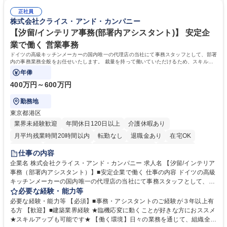
の事務担当】事務経験者歓迎/転勤無/プライム上場G
験で経営管理部内で経理へ異動した方もいらっしゃいます。年3回の面談
正社員
や個別面談を通してご自身のキャリアと向き合っていただき、会社として
株式会社クライス・アンド・カンパニー
もバックアップしていきます。 学歴・資格 学歴：大学院 大学 高専 短大
専修学校 高校 語学力： 資格：
【汐留/インテリア事務(部署内アシスタント)】 安定企
業で働く 営業事務
ドイツの高級キッチンメーカーの国内唯一の代理店の当社にて事務スタッフとして、部署
内の事務業務全般をお任せいたします。 裁量を持って働いていただけるため、スキルア
ップも可能です。
年俸
400万円～600万円
勤務地
東京都港区
業界未経験歓迎
年間休日120日以上
介護休暇あり
月平均残業時間20時間以内
転勤なし
退職金あり
在宅OK
育休あり
完全週休2日制
インセンティブあり
交通費支給
仕事の内容
駅近5分以内
土日祝休み
企業名 株式会社クライス・アンド・カンパニー 求人名 【汐留/インテリア
事務（部署内アシスタント）】■安定企業で働く 仕事の内容 ドイツの高級
キッチンメーカーの国内唯一の代理店の当社にて事務スタッフとして、部
署内の事務業務全般をお任せいたします。 裁量を持って働いていただける
必要な経験・能力等
ため、スキルアップも可能です。 【部署内の事務業務全般】 ■サンプルの
必要な経験・能力等 【必須】■事務・アシスタントのご経験が３年以上有
仕分け・整理 ■電話応対 ■書類作成（会議資料、お客様宛請求書、支払書
る方 【歓迎】■建築業界経験 ★臨機応変に動くことが好きな方におススメ
類を取りまとめて経理へ提出等） ■ショールームアテンド・運営・予約業
★スキルアップも可能です★ 【働く環境】日々の業務を通じて、組織全体