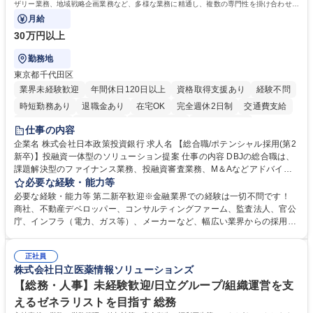
ザリー業務、地域戦略企画業務など、多様な業務に精通し、複数の専門性を掛け合わせて
広く社会に貢献していく職種です。
月給
30万円以上
勤務地
東京都千代田区
業界未経験歓迎
年間休日120日以上
資格取得支援あり
経験不問
時短勤務あり
退職金あり
在宅OK
完全週休2日制
交通費支給
駅近5分以内
土日祝休み
第二新卒歓迎
寮・社宅あり
仕事の内容
食事補助あり
託児所あり
企業名 株式会社日本政策投資銀行 求人名 【総合職/ポテンシャル採用(第2
新卒)】投融資一体型のソリューション提案 仕事の内容 DBJの総合職は、
課題解決型のファイナンス業務、投融資審査業務、M＆Aなどアドバイザ
リー業務、地域戦略企画業務など、多様な業務に精通し、複数の専門性を
必要な経験・能力等
掛け合わせて広く社会に貢献していく職種です。 入社後は、横断的なロー
必要な経験・能力等 第二新卒歓迎※金融業界での経験は一切不問です！
テーションを経て適性や専門性に応じたキャリアを形成していただきま
商社、不動産デベロッパー、コンサルティングファーム、監査法人、官公
す。総合職として入社いただき、下記いずれかの部門でご活躍いただきま
庁、インフラ（電力、ガス等）、メーカーなど、幅広い業界からの採用実
す。※未経験の方に関しては、入行後3ヶ月間の金融の実務を学んでいた
績があります。 ＜求める人物像＞DBJでは、強い社会的使命感をもち、今
だく研修を準備しております。 ・法人RM業務・金融機能業務・コーポレ
後の日本のあり方を俯瞰する総合性と、金融分野のフロンティアを切り拓
ート・ナレッジ業務 ※それぞれの業務内容に関しては、別途その他労働条
正社員
く高い志を併せもった人材を求めています。ポテンシャル採用（第2新
株式会社日立医薬情報ソリューションズ
件備考欄に記載 募集職種 【総合職/ポテンシャル採用(第2新卒)】投融資一
卒）では、金融業界での経験や知識を問いません。新たな時代を見据え
体型のソリューション提案
て、複雑化する社会課題の解決に向けて先鞭をつける役割を担いたい、と
【総務・人事】未経験歓迎/日立グループ/組織運営を支
いう気概をお持ちの方を心待ちにしています。 学歴・資格 学歴：大学院
えるゼネラリストを目指す 総務
大学 語学力： 資格：