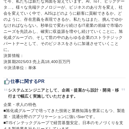
て今、私たちは新たな局面を迎えています。AI、IoT、ビッグデー
タ…。様々な先端テクノロジーが、ビジネスのあり方を変え、社
会を変えていく中で、AJSはどのように顧客に貢献できるか。ど
のように、存在意義を表現できるか。私たちはまた、挑んでゆか
なければならない。秒単位で変わり続けるIT産業の前線で市場の
ニーズを先読みし、確実に収益源を増やし続けていくことに。旭
化成グループの、そして世の中のあらゆる企業のストラテジック
パートナーとして、そのビジネスをさらに加速させていくこと
に。

決算情報：

決算期2025/03 売上高18,400百万円

※決済単位：単体
仕事に関するPR
システムエンジニアとして、企画・提案から設計・開発・移
行まで幅広く実施していただきます。
企業・求人の特色

■旭化成グループで培ってきた技術と業務知識を豊富にもつ、製造
業・流通分野のアプリケーションに強いSierです。

■TISインテックグループで経営基盤安定。日本のモノづくりを支
える製造業各社をリードしています。