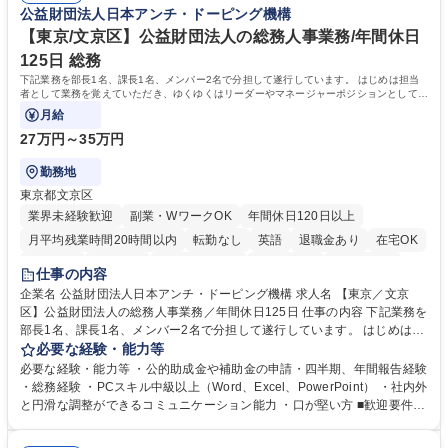
公益財団法人日本アンチ・ドーピング機構
イフスタイルに応じた柔軟な働き方が可能です。育児や介護との両立も応
【東京/文京区】公益財団法人の総務人事業務/年間休日
援します。 学歴・資格 学歴：大学院 大学 語学力： 資格：
125日 総務
下記業務を部長1名、課長1名、メンバー2名で分担して遂行しています。 はじめは担当
者として業務を覚えていただき、ゆくゆくはリーダーやマネージャーポジションとして活
躍いただくことを期待しています。
月給
27万円～35万円
勤務地
東京都文京区
業界未経験歓迎
副業・WワークOK
年間休日120日以上
月平均残業時間20時間以内
転勤なし
英語
退職金あり
在宅OK
賞与あり
育休あり
完全週休2日制
交通費支給
土日祝休み
仕事の内容
食事補助あり
企業名 公益財団法人日本アンチ・ドーピング機構 求人名 【東京／文京
区】公益財団法人の総務人事業務／年間休日125日 仕事の内容 下記業務を
部長1名、課長1名、メンバー2名で分担して遂行しています。 はじめは担
当者として業務を覚えていただき、ゆくゆくはリーダーやマネージャーポ
必要な経験・能力等
ジションとして活躍いただくことを期待しています。 【総務・人事グルー
必要な経験・能力等 ・公的助成金や補助金の申請・四半期、年間報告経験
プの業務内容】 ・人事制度関連 ・採用活動 ・教育研修の企画、実行 ・勤
・総務経験 ・PCスキル中級以上（Word、Excel、PowerPoint） ・社内外
怠管理 ・官公庁への各種提出 ・法定の会議運営（評議員会、理事会） ・
と円滑な調整ができるコミュニケーション能力 ・口が堅い方 ■歓迎要件
コンプライアンス ・内部規程やルールの管理、整備、文書管理 ・契約関
・採用業務経験 ・英語に抵抗がない方 ・営業経験 学歴・資格 学歴：大学
連 ・衛生管理 ・防災関連・公的助成金の管理・オフィス、ファシリティ
院 大学 高専 短大 専修学校 高校 語学力： 資格：