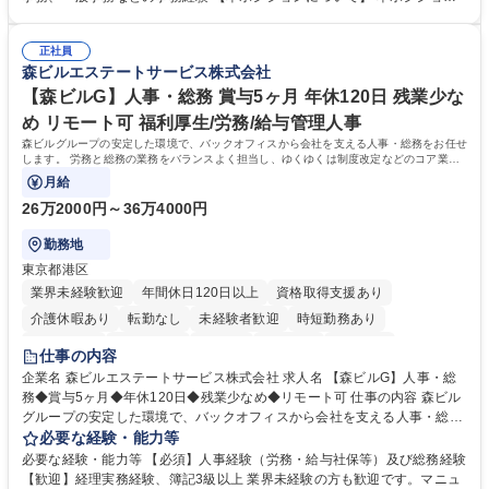
算補助 ■有価証券報告書など開示資料作成補助 ■海外子会社を含む連結決
の魅力は、プライム上場企業の経理部門で、未経験から経理キャリアをス
算補助 ※3～5年程度を目安に、徐々に決算業務へ業務範囲を広げていく
タートできる点です。まずは仕訳入力や振込業務など基礎的な業務から担
想定です。 募集職種 未経験歓迎【経理/みなとみらい】プライム上場/残業
正社員
当し、3～5年をかけて月次決算・四半期決算・開示資料作成補助などへス
森ビルエステートサービス株式会社
ほぼなし/年休123日
テップアップできます。また、残業は通常月ほぼなく、決算月でも10時間
未満のため、無理なく経理として専門性を身につけられる環境です。 学
【森ビルG】人事・総務 賞与5ヶ月 年休120日 残業少な
歴・資格 学歴：大学院 大学 高専 短大 専修学校 高校 語学力： 資格：日商
め リモート可 福利厚生/労務/給与管理人事
簿記検定1級 日商簿記検定2級
森ビルグループの安定した環境で、バックオフィスから会社を支える人事・総務をお任せ
します。 労務と総務の業務をバランスよく担当し、ゆくゆくは制度改定などのコア業務
にも挑戦できる、やりがいある環境です。
月給
26万2000円～36万4000円
勤務地
東京都港区
業界未経験歓迎
年間休日120日以上
資格取得支援あり
介護休暇あり
転勤なし
未経験者歓迎
時短勤務あり
経験者歓迎
退職金あり
在宅OK
賞与あり
育休あり
仕事の内容
完全週休2日制
交通費支給
長期歓迎
駅近5分以内
土日祝休み
企業名 森ビルエステートサービス株式会社 求人名 【森ビルG】人事・総
務◆賞与5ヶ月◆年休120日◆残業少なめ◆リモート可 仕事の内容 森ビル
グループの安定した環境で、バックオフィスから会社を支える人事・総務
をお任せします。 労務と総務の業務をバランスよく担当し、ゆくゆくは制
必要な経験・能力等
度改定などのコア業務にも挑戦できる、やりがいある環境です。 ■勤怠管
必要な経験・能力等 【必須】人事経験（労務・給与社保等）及び総務経験
理、給与計算、社会保険手続き、年末調整等の労務管理全般 ■入退社手続
【歓迎】経理実務経験、簿記3級以上 業界未経験の方も歓迎です。マニュ