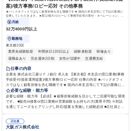
います。 学歴・資格 学歴：大学院 大学 高専 短大 専修学校 高校 語学力：
案)/後方事務/ロビー応対 その他事務
資格：
★バックオフィスではなく顧客折衝を含む職種です★ 国内の本支店等にて下記の業務に
従事していただきます。 ■窓口/後方/ロビーにて事務手続等の受付・オペレーション、お
客様対応
月給
32万4000円以上
勤務地
東京都23区
業界未経験歓迎
年間休日120日以上
経験者歓迎
研修あり
退職金あり
完全週休2日制
女性が活躍中
交通費支給
土日祝休み
仕事の内容
企業名 株式会社三菱ＵＦＪ銀行 求人名 【東京都】本支店の窓口業務(事務
手続受付/資産運用提案)/後方事務/ロビー応対 仕事の内容 ★バックオフィ
スではなく顧客折衝を含む職種です★ 国内の本支店等にて下記の業務に従
事していただきます。 ■窓口/後方/ロビーにて事務手続等の受付・オペレ
必要な経験・能力等
ーション、お客様対応 ■窓口にて、ご来店された個人のお客様に対して金
必要な経験・能力等 【必須】★顧客折衝経験を活かしてご活躍可能な環境
融商品のご提案 ■効率的な事務運用の検討・構築等 ≪業務紹介：ご応募前
です。 ■販売or接客or窓口業務or営業経験をお持ちの方(業界不問) ※対話
に必ずご覧ください≫ ※記事 https://www.mysite.bk.mufg.jp/career/circle/
を通じてニーズをヒアリングし対応/提案を実施した経験必須 ■正社員とし
article17/ ※動画 https://youtu.be/H-S7HaJqqbg 募集職種 【東京都】本支
ての就業経験1年以上 【歓迎】■金融業界での就業経験■銀行での預金為替
店の窓口業務(事務手続受付/資産運用提案)/後方事務/ロビー応対
事務経験 ■金融商品の提案・販売経験 ≪魅力≫研修やOJT環境が整ってい
正社員
るので安心して入行いただけます。 幅広いキャリアの選択肢があり、公募
大阪ガス株式会社
や社内副業等を活用し、 一人ひとりが挑戦できるカルチャーが浸透してい