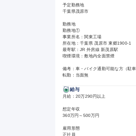
予定勤務地

千葉県茂原市

勤務地

勤務地①

事業所名：関東工場

所在地：千葉県 茂原市 東郷1900-1

最寄駅：JR 外房線 新茂原駅

喫煙環境：敷地内全面禁煙

備考：車・バイク通勤可能な方（駐車
転勤：当面無
給与
月給：20万290円以上

想定年収

360万円～500万円

雇用形態

正社員
