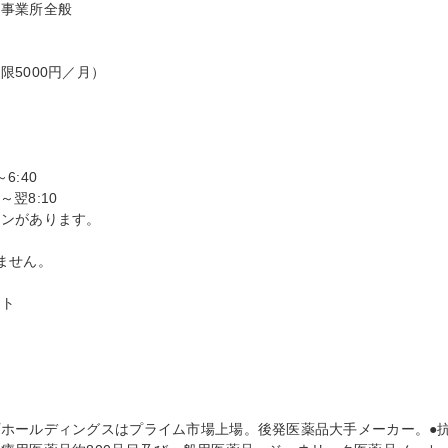
事業所全般



5000円／月）

6:40

～翌8:10

ンがあります。

せん。

ト

ホールディングスはプライム市場上場。後発医薬品大手メーカー。●