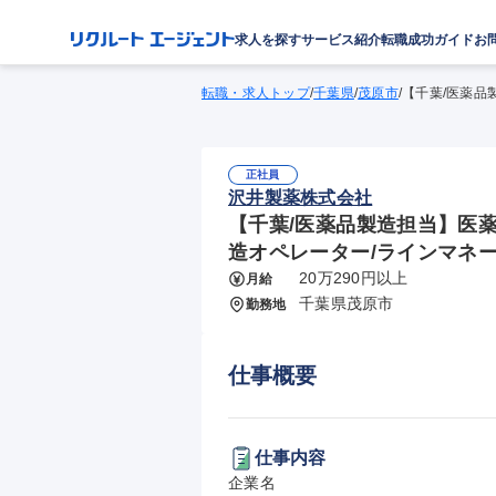
求人を探す
サービス紹介
転職成功ガイド
お
転職・求人トップ
/
千葉県
/
茂原市
/
【千葉/医薬品
正社員
沢井製薬株式会社
【千葉/医薬品製造担当】医薬
造オペレーター/ラインマネ
20万290円以上
月給
千葉県茂原市
勤務地
仕事概要
仕事内容
企業名
