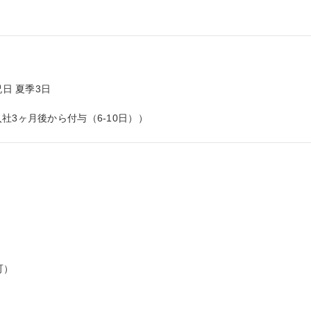
日 夏季3日

社3ヶ月後から付与（6-10日））
）


