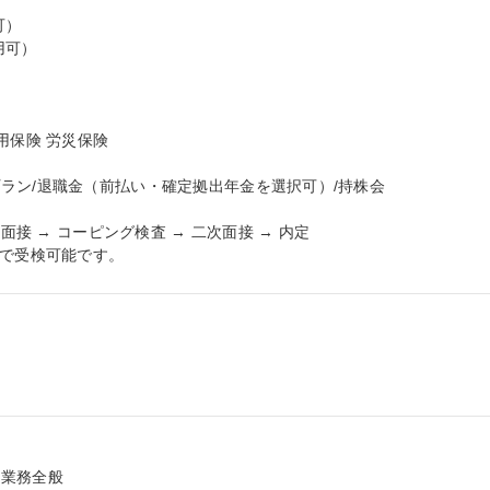
）

可）

保険 労災保険

ラン/退職金（前払い・確定拠出年金を選択可）/持株会

面接 → コーピング検査 → 二次面接 → 内定

宅で受検可能です。
業務全般
