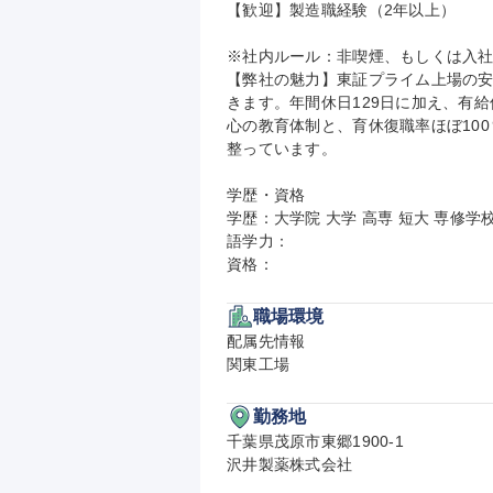
【歓迎】製造職経験（2年以上）

※社内ルール：非喫煙、もしくは入社
【弊社の魅力】東証プライム上場の
きます。年間休日129日に加え、有
心の教育体制と、育休復職率ほぼ10
整っています。

学歴・資格

学歴：大学院 大学 高専 短大 専修学校
語学力：

資格：
職場環境
配属先情報

関東工場
勤務地
千葉県茂原市東郷1900-1

沢井製薬株式会社
