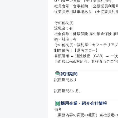
U・Iターン支援 （全従業員利用可）

社員食堂・食事補助 （全従業員利用可
従業員専用駐車場あり （全従業員利用
その他制度

退職金：有

社会保険：健康保険 厚生年金保険 雇用
寮・社宅：有

その他制度：福利厚生カフェテリアプ
制度備考：【選考フロー】

書類選考 → 適性検査（GAB）→ 一次
※面接はweb対応可、各検査もご自
試用期間
試用期間あり

試用期間3ヶ月。
採用企業・紹介会社情報
備考

（業務内容の変更の範囲）当社規定の