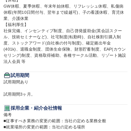
【休暇】

GW休暇、夏季休暇、年末年始休暇、リフレッシュ休暇、私傷病
休暇(年間10日間付与、翌年まで繰越可)、子の看護休暇、育児休
業、介護休業

【福利厚生】

社保完備、インセンティブ制度、自己啓発援助金(英会話スクー
ル、技術セミナーなど)、社宅制度(転勤時)、自社株割引購入制
度、ストックアワード(自社株の付与制度)、確定拠出年金
(401k)、退職金制度、団体生命保険、財形貯蓄制度、EAP(カウン
セリング)制度、資格取得補助、各種サークル活動、リゾート施設
法人会員 等
試用期間
試用期間あり

試用期間3ヶ月。
採用企業・紹介会社情報
備考

■従事すべき業務の変更の範囲：当社の定める業務全般

■就業場所の変更の範囲：当社の定める場所
