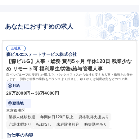
あなたにおすすめの求人
正社員
森ビルエステートサービス株式会社
【森ビルG】人事・総務 賞与5ヶ月 年休120日 残業少な
め リモート可 福利厚生/労務/給与管理人事
森ビルグループの安定した環境で、バックオフィスから会社を支える人事・総務をお任せ
します。 労務と総務の業務をバランスよく担当し、ゆくゆくは制度改定などのコア業務
にも挑戦できる、やりがいある環境です。
月給
26万2000円～36万4000円
勤務地
東京都港区
業界未経験歓迎
年間休日120日以上
資格取得支援あり
介護休暇あり
転勤なし
未経験者歓迎
時短勤務あり
経験者歓迎
退職金あり
在宅OK
賞与あり
育休あり
仕事の内容