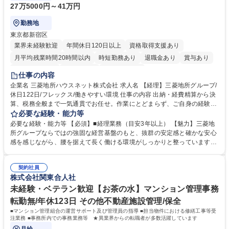
27万5000円～41万円
勤務地
東京都新宿区
業界未経験歓迎
年間休日120日以上
資格取得支援あり
月平均残業時間20時間以内
時短勤務あり
退職金あり
賞与あり
完全週休2日制
交通費支給
寮・社宅あり
仕事の内容
企業名 三菱地所ハウスネット株式会社 求人名 【経理】三菱地所グループ/
休日122日/フレックス/働きやすい環境 仕事の内容 出納・経費精算から決
算、税務全般まで一気通貫でお任せ。作業にとどまらず、ご自身の経験を
活かして主体的にバックオフィスを支えるポジションです。 経理業務全般
必要な経験・能力等
をお任せします。 ■出納業務（日々の入出金、経費精算業務） ■管理会
必要な経験・能力等 【必須】■経理業務（目安3年以上） 【魅力】三菱地
計・税務（月次実績資料作成、四半期決算、税務全般など） 募集職種
所グループならではの強固な経営基盤のもと、抜群の安定感と確かな安心
【経理】三菱地所グループ/休日122日/フレックス/働きやすい環境
感を感じながら、腰を据えて長く働ける環境がしっかりと整っています。
当社では現在、働き方改革や徹底した業務効率化を推進中。ワークライフ
バランスの実現に向けて有給休暇の取得を強力に後押ししており、長期休
契約社員
暇の取得はもちろん、日々のプライベートの時間も十分に確保できるよ
株式会社関東合人社
う、職場環境が整備されています。 「これまでの経理経験を活かしつつ、
仕事も私生活も両立させたい」という方におすすめです。 学歴・資格 学
未経験・ベテラン歓迎【お茶の水】マンション管理事務
歴：大学院 大学 高専 短大 専修学校 高校 語学力： 資格：日商簿記検定3
転勤無/年休123日 その他不動産施設管理/保全
級
■マンション管理組合の運営サポート及び管理員の指導 ■担当物件における修繕工事等受
注業務 ■事務所内での事務業務等 ★異業界からの転職者が多数活躍しています