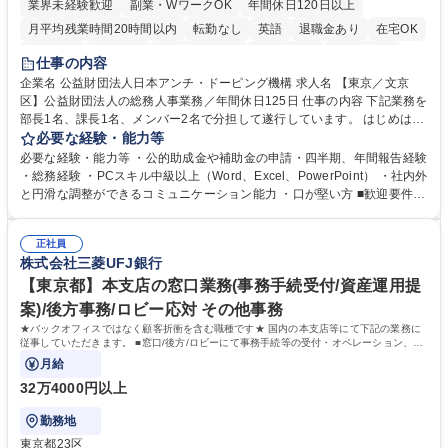
業界未経験歓迎
副業・WワークOK
年間休日120日以上
月平均残業時間20時間以内
転勤なし
英語
退職金あり
在宅OK
賞与あり
育休あり
完全週休2日制
交通費支給
土日祝休み
仕事の内容
食事補助あり
企業名 公益財団法人日本アンチ・ドーピング機構 求人名 【東京／文京
区】公益財団法人の総務人事業務／年間休日125日 仕事の内容 下記業務を
部長1名、課長1名、メンバー2名で分担して遂行しています。 はじめは担
当者として業務を覚えていただき、ゆくゆくはリーダーやマネージャーポ
必要な経験・能力等
ジションとして活躍いただくことを期待しています。 【総務・人事グルー
必要な経験・能力等 ・公的助成金や補助金の申請・四半期、年間報告経験
プの業務内容】 ・人事制度関連 ・採用活動 ・教育研修の企画、実行 ・勤
・総務経験 ・PCスキル中級以上（Word、Excel、PowerPoint） ・社内外
怠管理 ・官公庁への各種提出 ・法定の会議運営（評議員会、理事会） ・
と円滑な調整ができるコミュニケーション能力 ・口が堅い方 ■歓迎要件
コンプライアンス ・内部規程やルールの管理、整備、文書管理 ・契約関
・採用業務経験 ・英語に抵抗がない方 ・営業経験 学歴・資格 学歴：大学
連 ・衛生管理 ・防災関連・公的助成金の管理・オフィス、ファシリティ
院 大学 高専 短大 専修学校 高校 語学力： 資格：
管理 ・福利厚生関連 ・職員からの問合せ、相談対応 ・その他日常の総務
正社員
株式会社三菱UFJ銀行
業務全般 募集職種 【東京／文京区】公益財団法人の総務人事業務／年間
休日125日
【東京都】本支店の窓口業務(事務手続受付/資産運用提
案)/後方事務/ロビー応対 その他事務
★バックオフィスではなく顧客折衝を含む職種です★ 国内の本支店等にて下記の業務に
従事していただきます。 ■窓口/後方/ロビーにて事務手続等の受付・オペレーション、お
客様対応
月給
32万4000円以上
勤務地
東京都23区