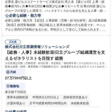
完全週休2日制
交通費支給
長期歓迎
駅近5分以内
土日祝休み
企業名 森ビルエステートサービス株式会社 求人名 【森ビルG】人事・総
務◆賞与5ヶ月◆年休120日◆残業少なめ◆リモート可 仕事の内容 森ビル
グループの安定した環境で、バックオフィスから会社を支える人事・総務
をお任せします。 労務と総務の業務をバランスよく担当し、ゆくゆくは制
必要な経験・能力等
度改定などのコア業務にも挑戦できる、やりがいある環境です。 ■勤怠管
必要な経験・能力等 【必須】人事経験（労務・給与社保等）及び総務経験
理、給与計算、社会保険手続き、年末調整等の労務管理全般 ■入退社手続
【歓迎】経理実務経験、簿記3級以上 業界未経験の方も歓迎です。マニュ
き、社内規定の改定や人事制度改定などのコア業務 ■社内イベントの企画
アルと部内OJT体制があるため、即戦力として安心して始められます。
運営やその他総務業務全般 ※労務と総務を1：1の割合でお任せ。 入社後
【魅力・やりがい】森ビルGの安定基盤で労務から総務まで幅広く携われ
は部内のOJTを中心に、あなたの経験に合わせて不足している部分はいつ
ます。定型業務に留まらず、社内規定や人事制度の改定など会社のコア業
でも質問・相談できる環境が整っているため、安心して成長できます。 募
正社員
務に挑戦できるため、自身の成長と組織への貢献度をダイレクトに実感で
株式会社日立医薬情報ソリューションズ
集職種 【森ビルG】人事・総務◆賞与5ヶ月◆年休120日◆残業少なめ◆
きます。 残業少なめ、週1日リモート可など、ワークライフバランスを保
リモート可
ち長期活躍できる環境です。 「これまでの幅広い経験を活かし、長期的な
【総務・人事】未経験歓迎/日立グループ/組織運営を支
キャリアを築きたい」という前向きな意欲と挑戦を全力で応援します。 学
えるゼネラリストを目指す 総務
歴・資格 学歴：大学院 大学 高専 短大 専修学校 高校 語学力： 資格：日商
入社直後は労務（労務管理・給与計算・安全衛生・福利厚生等）からお任せいたします。
簿記検定1級 日商簿記検定2級 日商簿記検定3級
将来は総務・採用・教育業務へ守備範囲を広げ、組織運営を支えるゼネラリストをめざせ
ます。
月給
27万7000円以上
勤務地
東京都千代田区
業界未経験歓迎
年間休日120日以上
資格取得支援あり
介護休暇あり
月平均残業時間20時間以内
未経験者歓迎
住宅手当あり
時短勤務あり
退職金あり
在宅OK
賞与あり
仕事の内容