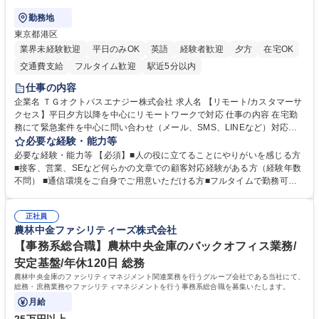
勤務地
東京都港区
業界未経験歓迎
平日のみOK
英語
経験者歓迎
夕方
在宅OK
交通費支給
フルタイム歓迎
駅近5分以内
仕事の内容
企業名 ＴＧオクトパスエナジー株式会社 求人名 【リモート/カスタマーサ
クセス】平日夕方以降を中心にリモートワークで対応 仕事の内容 在宅勤
務にて緊急案件を中心に問い合わせ（メール、SMS、LINEなど）対応、
契約開始手続き処理などを行なっていただきます。カスタマーサクセス
必要な経験・能力等
（Digiops：デジオプス）と運用構築の業務となります。 ■お問い合わせ
必要な経験・能力等 【必須】■人の役に立てることにやりがいを感じる方
対応業務全般（システム入力、契約手続き含む） ■デジタルコミュニケー
■接客、営業、SEなど何らかの文章での顧客対応経験がある方（経験年数
ションツール（メール、SMS、LINE等）を使用 ■お客様のニーズに応じた
不問） ■通信環境をご自身でご用意いただける方■フルタイムで勤務可能
新プラン案内やトラブル対応 ■土日祝は主にメールでの対応、緊急度の高
な方 ※土日祝は1名体制となるため一人の環境で責任を持って業務を行っ
い問い合わせを優先 ■緊急時の電話対応 エネルギー×Tech！お客様に寄り
ていただける方【歓迎要件】■再生可能エネルギーを世の中に広め地球環
添ってサービス提供できることが魅力 募集職種 【リモート/カスタマーサ
正社員
境に貢献したい■改善提案や改善アクション等新しいことに意欲がある方
農林中金ファシリティーズ株式会社
クセス】平日夕方以降を中心にリモートワークで対応
【英語（語学力）】■翻訳ツールを用い英語でコミュニケーションをとる
ことに抵抗がない方■英語は話せなくても問題はありませんが、英語が話
【事務系総合職】農林中央金庫のバックオフィス業務/
せますと、よりチャンスが広がります。※日本語がネイティブレベル必須
安定基盤/年休120日 総務
学歴・資格 学歴：大学院 大学 高専 短大 専修学校 高校 語学力： 資格：
農林中央金庫のファシリティマネジメント関連業務を行うグループ会社である当社にて、
総務・庶務業務やファシリティマネジメントを行う事務系総合職を募集いたします。
月給