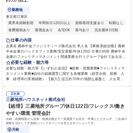
25万円以上
勤務地
東京都江東区
業界未経験歓迎
年間休日120日以上
資格取得支援あり
転勤なし
食費補助あり
退職金あり
在宅OK
賞与あり
完全週休2日制
インセンティブあり
交通費支給
土日祝休み
仕事の内容
企業名 農林中金ファシリティーズ株式会社 求人名 【事務系総合職】農林
中央金庫のバックオフィス業務/安定基盤/年休120日 仕事の内容 農林中央
金庫のファシリティマネジメント関連業務を行うグループ会社である当社
にて、総務・庶務業務やファシリティマネジメントを行う事務系総合職を
必要な経験・能力等
募集いたします。 ■総務・庶務業務：外部委託先（外注先）や契約書の管
必要な経験・能力等 【いずれか必須】 ■総務・庶務業務■ファシリティマ
理、総務部門での管理業務、会計管理や決算業務、印刷物等の制作管理等
ネジメント業務■自社の組織運営に関する各種業務（経営企画、総務、人
※親会社である農林中央金庫から受託した総務庶務業務 ■ファシリティマ
事、経理等の実務経験） 【魅力】設立約70年の強固な基盤と、人を育て
ネジメント業務 農林中央金庫の店舗移転、レイアウト変更等のオフィス環
る「ホワイト」な就業環境 特徴: 1956年設立の農林中央金庫100%出資会
境構築、ビル管理・設備管理、警備、車両運行管理等 ■自社の組織運営に
社。充実した福利厚生と、ワークライフバランスの整った環境がありま
関する各種業務（経営企画、総務、人事、経理等） 募集職種 【事務系総
正社員
す。 また、業務がしっかりと基準化されており、中途入社でも質問しやす
三菱地所ハウスネット株式会社
合職】農林中央金庫のバックオフィス業務/安定基盤/年休120日
く馴染みやすい和やかな社風です。さらに、簿記やファシリティマネジャ
ーなどの資格取得に向けた費用負担や報奨金制度が非常に手厚く、成長で
【経理】三菱地所グループ/休日122日/フレックス/働き
きる環境です。 学歴・資格 学歴：大学院 大学 高専 短大 語学力： 資格：
やすい環境 管理会計
日商簿記検定2級
出納・経費精算から決算、税務全般まで一気通貫でお任せ。作業にとどまらず、ご自身の
経験を活かして主体的にバックオフィスを支えるポジションです。
月給