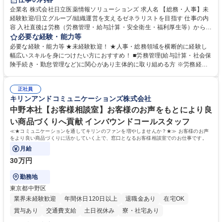
育休あり
完全週休2日制
交通費支給
土日祝休み
寮・社宅あり
企業名 株式会社日立医薬情報ソリューションズ 求人名 【総務・人事】未
経験歓迎/日立グループ/組織運営を支えるゼネラリストを目指す 仕事の内
容 入社直後は労務（労務管理・給与計算・安全衛生・福利厚生等）からお
任せいたします。将来は総務・採用・教育業務へ守備範囲を広げ、組織運
必要な経験・能力等
営を支えるゼネラリストをめざせます。 ・初期業務：労働時間管理、給与
必要な経験・能力等 ★未経験歓迎！ ★人事・総務領域を横断的に経験し
計算、社会保険対応、福利厚生管理、安全衛生、健康経営推進等をお任せ
幅広いスキルを身につけたい方におすすめ！ ■労務管理(給与計算・社会保
します。ご経験に応じて、休職者管理など、幅広く経験を積んでいただき
険手続き・勤怠管理など)に関心があり主体的に取り組める方 ※労務経験
ます。 ・将来的な広がり：総務・採用・教育・税務対応・経営企画等。
者は早期にご活躍いただけます。 ■チームで仕事を推進できる方■将来は
★メンバーがマンツーマンで丁寧に教えるため、ご経験が浅くても安心！
マネジメント職として活躍したい 【尚可】■人事、労務、採用、教育業務
幅広く経験を積みたい意欲がある方に最適な環境です。 募集職種 【総
正社員
のご経験 ■労務管理（給与計算・社会保険手続き・勤怠管理など）の経験
キリンアンドコミュニケーションズ株式会社
務・人事】未経験歓迎/日立グループ/組織運営を支えるゼネラリストを目
■衛生管理者の資格をお持ちの方 学歴・資格 学歴：大学院 大学 高専 短大
指す
専修学校 高校 語学力： 資格：
中野本社【お客様相談室】お客様のお声をもとにより良
い商品づくりへ貢献 インバウンドコールスタッフ
≪★コミュニケーションを通してキリンのファンを増やしませんか？★≫ お客様のお声
をより良い商品づくりに活かしていく上で、窓口となるお客様相談室でのお仕事です。
月給
30万円
勤務地
東京都中野区
業界未経験歓迎
年間休日120日以上
退職金あり
在宅OK
賞与あり
交通費支給
土日祝休み
寮・社宅あり