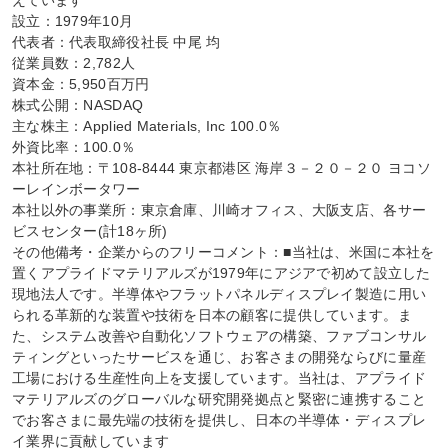
えています

設立：1979年10月

代表者：代表取締役社長 中尾 均

従業員数：2,782人

資本金：5,950百万円

株式公開：NASDAQ

主な株主：Applied Materials, Inc 100.0％

外資比率：100.0％

本社所在地：〒108-8444 東京都港区 海岸３－２０－２０ ヨコソ
ーレインボータワー

本社以外の事業所：東京倉庫、川崎オフィス、大阪支店、各サー
ビスセンター(計18ヶ所)

その他備考・企業からのフリーコメント：■当社は、米国に本社を
置くアプライドマテリアルズが1979年にアジアで初めて設立した
現地法人です。半導体やフラットパネルディスプレイ製造に用い
られる革新的な装置や技術を日本の顧客に提供しています。ま
た、システム改善や自動化ソフトウェアの構築、ファブコンサル
ティングといったサービスを通じ、お客さまの開発ならびに量産
工場における生産性向上を支援しています。当社は、アプライド
マテリアルズのグローバルな研究開発拠点と緊密に連携すること
でお客さまに最先端の技術を提供し、日本の半導体・ディスプレ
イ業界に貢献しています
