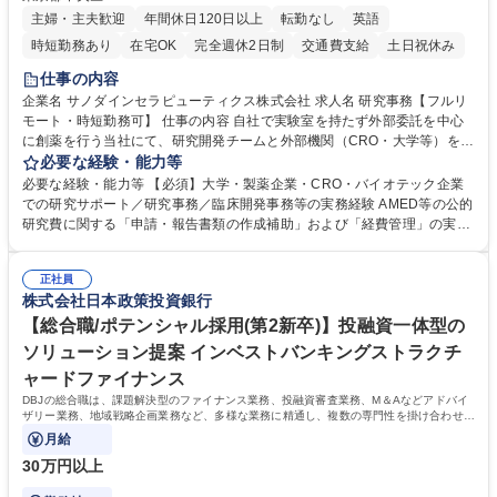
主婦・主夫歓迎
年間休日120日以上
転勤なし
英語
時短勤務あり
在宅OK
完全週休2日制
交通費支給
土日祝休み
仕事の内容
企業名 サノダインセラピューティクス株式会社 求人名 研究事務【フルリ
モート・時短勤務可】 仕事の内容 自社で実験室を持たず外部委託を中心
に創薬を行う当社にて、研究開発チームと外部機関（CRO・大学等）をつ
なぐハブとして、契約・発注・予算管理などの研究事務全般をお任せしま
必要な経験・能力等
す。 ■見積取得、発注、検収、請求処理等の事務手続き ■委託先との定例
必要な経験・能力等 【必須】大学・製薬企業・CRO・バイオテック企業
会議の調整・アジェンダ準備・議事録作成 ■研究報告書、試験関連資料、
での研究サポート／研究事務／臨床開発事務等の実務経験 AMED等の公的
SOP等の整備・版管理・保管 ■研究開発の進捗・タイムライン・予算執行
研究費に関する「申請・報告書類の作成補助」および「経費管理」の実務
管理サポート ■AMED等公的研究費の申請・報告書類作成補助および経費
経験 【尚可】 ■URA経験または産学連携・研究費管理の経験 ■AMED等の
管理 ■社内外関係者との連絡調整・その他研究開発に関わる総務・庶務 募
公的研究費の申請・執行管理経験 ■英語での文書読解・メール対応力 【働
集職種 研究事務【フルリモート・時短勤務可】
正社員
き方について】フルリモートやハイブリッド勤務、時短勤務など個々のラ
株式会社日本政策投資銀行
イフスタイルに応じた柔軟な働き方が可能です。育児や介護との両立も応
【総合職/ポテンシャル採用(第2新卒)】投融資一体型の
援します。 学歴・資格 学歴：大学院 大学 語学力： 資格：
ソリューション提案 インベストバンキングストラクチ
ャードファイナンス
DBJの総合職は、課題解決型のファイナンス業務、投融資審査業務、M＆Aなどアドバイ
ザリー業務、地域戦略企画業務など、多様な業務に精通し、複数の専門性を掛け合わせて
広く社会に貢献していく職種です。
月給
30万円以上