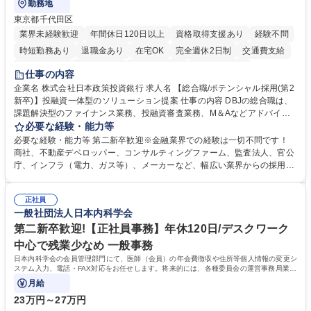
勤務地
東京都千代田区
業界未経験歓迎
年間休日120日以上
資格取得支援あり
経験不問
時短勤務あり
退職金あり
在宅OK
完全週休2日制
交通費支給
駅近5分以内
土日祝休み
第二新卒歓迎
寮・社宅あり
仕事の内容
食事補助あり
託児所あり
企業名 株式会社日本政策投資銀行 求人名 【総合職/ポテンシャル採用(第2
新卒)】投融資一体型のソリューション提案 仕事の内容 DBJの総合職は、
課題解決型のファイナンス業務、投融資審査業務、M＆Aなどアドバイザ
リー業務、地域戦略企画業務など、多様な業務に精通し、複数の専門性を
必要な経験・能力等
掛け合わせて広く社会に貢献していく職種です。 入社後は、横断的なロー
必要な経験・能力等 第二新卒歓迎※金融業界での経験は一切不問です！
テーションを経て適性や専門性に応じたキャリアを形成していただきま
商社、不動産デベロッパー、コンサルティングファーム、監査法人、官公
す。総合職として入社いただき、下記いずれかの部門でご活躍いただきま
庁、インフラ（電力、ガス等）、メーカーなど、幅広い業界からの採用実
す。※未経験の方に関しては、入行後3ヶ月間の金融の実務を学んでいた
績があります。 ＜求める人物像＞DBJでは、強い社会的使命感をもち、今
だく研修を準備しております。 ・法人RM業務・金融機能業務・コーポレ
後の日本のあり方を俯瞰する総合性と、金融分野のフロンティアを切り拓
ート・ナレッジ業務 ※それぞれの業務内容に関しては、別途その他労働条
正社員
く高い志を併せもった人材を求めています。ポテンシャル採用（第2新
一般社団法人日本内科学会
件備考欄に記載 募集職種 【総合職/ポテンシャル採用(第2新卒)】投融資一
卒）では、金融業界での経験や知識を問いません。新たな時代を見据え
体型のソリューション提案
て、複雑化する社会課題の解決に向けて先鞭をつける役割を担いたい、と
第二新卒歓迎!【正社員事務】年休120日/デスクワーク
いう気概をお持ちの方を心待ちにしています。 学歴・資格 学歴：大学院
中心で残業少なめ 一般事務
大学 語学力： 資格：
日本内科学会の会員管理部門にて、医師（会員）の年会費徴収や住所等個人情報の変更シ
ステム入力、電話・FAX対応をお任せします。将来的には、各種委員会の運営事務局業務
などにも幅広く携わっていただきます。
月給
23万円～27万円