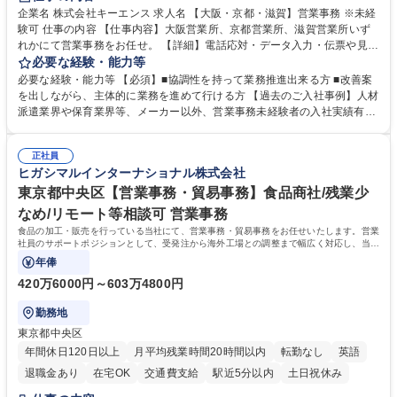
企業名 株式会社キーエンス 求人名 【大阪・京都・滋賀】営業事務 ※未経
験可 仕事の内容 【仕事内容】大阪営業所、京都営業所、滋賀営業所いず
れかにて営業事務をお任せ。 【詳細】電話応対・データ入力・伝票や見積
の作成・カタログ送付・来客対応・営業所内で発生する事務業務や業務改
必要な経験・能力等
善をお任せ。 【教育制度】ご入社後、育成担当とペアになりながらOJTに
必要な経験・能力等 【必須】■協調性を持って業務推進出来る方 ■改善案
て業務を覚えていただくことが可能です。業務システムがきちんと構築さ
を出しながら、主体的に業務を進めて行ける方 【過去のご入社事例】人材
れているため、スムーズに仕事に慣れることができる環境です。また、
派遣業界や保育業界等、メーカー以外、営業事務未経験者の入社実績有
「チームで成果を出す文化」があり、良いやり方を積極的に共有しながら
【当社の事務職について】単なる事務ではなく主体性を発揮したサポート
常に改善を目指す風土のため、安心して業務に取り組んでいただけます。
により、キーエンスの付加価値向上に貢献します。ベースの定型業務に加
募集職種 【大阪・京都・滋賀】営業事務 ※未経験可
正社員
えて、お客様や社員の状況に合わせ、能動的なサポート、改善の動きも期
ヒガシマルインターナショナル株式会社
待され。組織を支えるスペシャリストとして、チームに貢献し、結果的に
社員から頼られる存在になることができます。平均19:30の退勤以降の業
東京都中央区【営業事務・貿易事務】食品商社/残業少
務の持ち帰りも禁止されており、メリハリのある働き方となります。 学
なめ/リモート等相談可 営業事務
歴・資格 学歴：大学院 大学 高専 短大 語学力： 資格：
食品の加工・販売を行っている当社にて、営業事務・貿易事務をお任せいたします。営業
社員のサポートポジションとして、受発注から海外工場との調整まで幅広く対応し、当社
事業の根幹を支えていただきます。
年俸
420万6000円～603万4800円
勤務地
東京都中央区
年間休日120日以上
月平均残業時間20時間以内
転勤なし
英語
退職金あり
在宅OK
交通費支給
駅近5分以内
土日祝休み