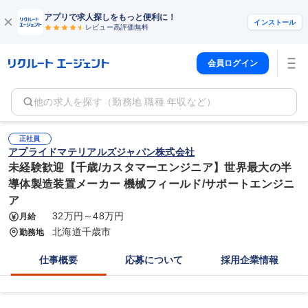
アプリで求人探しをもっと便利に！
インストール
レビュー高評価
無料
会員ログイン
他の求人を探す（勤務地 職種 年収など）
正社員
アプライドマテリアルズジャパン株式会社
未経験歓迎【千歳/カスタマーエンジニア】世界最大の半
導体製造装置メーカー 機械フィールド/サポートエンジニ
ア
32万円～48万円
月給
北海道千歳市
勤務地
仕事概要
応募について
採用企業情報