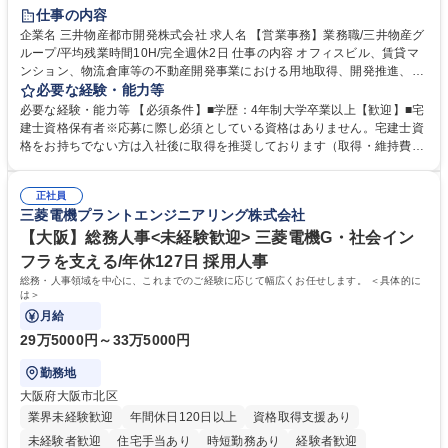
在宅OK
賞与あり
育休あり
完全週休2日制
交通費支給
仕事の内容
駅近5分以内
土日祝休み
寮・社宅あり
企業名 三井物産都市開発株式会社 求人名 【営業事務】業務職/三井物産グ
ループ/平均残業時間10H/完全週休2日 仕事の内容 オフィスビル、賃貸マ
ンション、物流倉庫等の不動産開発事業における用地取得、開発推進、賃
貸運営、売却、仲介・活用提案等を行う営業部門において事務業務を担当
必要な経験・能力等
いただきます。 【詳細】・契約書管理、契約書製本、捺印対応、ファイリ
必要な経験・能力等 【必須条件】■学歴：4年制大学卒業以上【歓迎】■宅
ング、登記簿取得、調書取得・支払業務（各種費用支払、支払管理、請
建士資格保有者※応募に際し必須としている資格はありません。宅建士資
求・支払データ登録、取引先マスター申請対応）・予算作成及び予実管
格をお持ちでない方は入社後に取得を推奨しております（取得・維持費用
理・各種稟議書、報告書作成業務・各種台帳管理、交際費・会議費支払報
の一部補助あり） 【求める人物像】 ・向学心豊かで、主体的に行動でき
告書作成及び月次管理・部内総務庶務全般 など※※配属先によっては上記
る方。 ・社内外の多様な関係者と協調して業務を進められるコミュニケー
の他に担当頂く業務が発生する場合があります。 募集職種 【営業事務】
正社員
ション力がある方。 ・チャレンジを厭わず、粘り強く業務に取り組める
三菱電機プラントエンジニアリング株式会社
業務職/三井物産グループ/平均残業時間10H/完全週休2日
方。多様な関係者と謙虚に信頼関係を構築でき、期限を意識したスケジュ
ール管理が出来る方。※将来的に他部署（営業部門、コーポレート部門）
【大阪】総務人事<未経験歓迎> 三菱電機G・社会イン
へのジョブローテーションの可能性があります。 学歴・資格 学歴：大学
フラを支える/年休127日 採用人事
院 大学 語学力： 資格：宅地建物取引士
総務・人事領域を中心に、これまでのご経験に応じて幅広くお任せします。 ＜具体的に
は＞
月給
29万5000円～33万5000円
勤務地
大阪府大阪市北区
業界未経験歓迎
年間休日120日以上
資格取得支援あり
未経験者歓迎
住宅手当あり
時短勤務あり
経験者歓迎