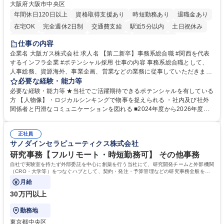
大阪府大阪市中央区
年間休日120日以上
資格取得支援あり
時短勤務あり
退職金あり
在宅OK
完全週休2日制
交通費支給
駅近5分以内
土日祝休み
服装自由
第二新卒歓迎
寮・社宅あり
食事補助あり
仕事の内容
企業名 大阪ガス株式会社 求人名 【第二新卒】事務系総合職 #関西を代表
するインフラ企業 #ポテンシャル採用 仕事の内容 事務系総合職として、
人事総務、資源海外、事業企画、営業などの業務に従事していただきま
す。 【業務内容の一例】■所属事業部の勤労業務 ■海外に関係する各種業
必要な経験・能力等
務 ■営業部門の企画スタッフ、ルート営業 【キャリアパス】入社後の配属
必要な経験・能力等 ★当社でご活躍期待できるポテンシャルを有している
ポジションで一定期間ご活躍頂いた後、本人の適性及び将来のキャリアを
方 【人物像】・ロジカルシンキングで物事を捉えられる ・社内及び社外
鑑みてジョブローテーションを行います。 【育成】OJTでの現場育成や研
関係者と円滑なコミュニケーションを図れる ■2024年度から2026年度ま
修カリキュラムを通じて、Daigasグループの業務で必要となる知識につい
での3ヵ年を対象とする「Daigasグループ中期経営計画2026」を策定しま
て学んでいただきます。 募集職種 【第二新卒】事務系総合職 #関西を代
した。https://www.osakagas.co.jp/company/press/pr2024/1777576_564
表するインフラ企業 #ポテンシャル採用
正社員
72.html ■エネルギーセキュリティの不安定化や気候変動による自然災害の
サノダインセラピューティクス株式会社
甚大化など、これまで以上に社会課題解決の重要性が高まっています。
「未来の日常」の創造に向けて持続可能な社会の実現に貢献してまいりま
研究事務【フルリモート・時短勤務可】 その他事務
す。 学歴・資格 学歴：大学院 大学 語学力： 資格：
自社で実験室を持たず外部委託を中心に創薬を行う当社にて、研究開発チームと外部機関
（CRO・大学等）をつなぐハブとして、契約・発注・予算管理などの研究事務全般をお
任せします。
月給
30万円以上
勤務地
東京都中央区