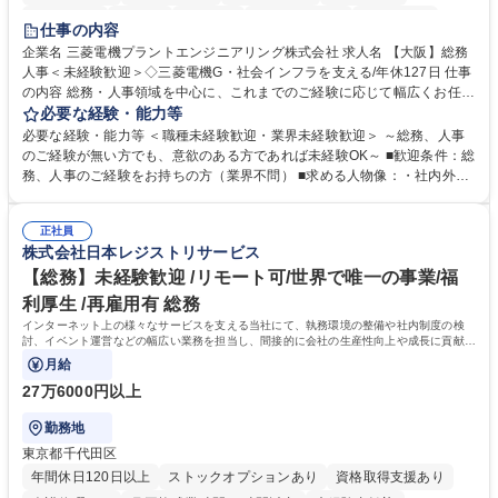
退職金あり
在宅OK
賞与あり
完全週休2日制
交通費支給
仕事の内容
駅近5分以内
土日祝休み
服装自由
寮・社宅あり
食事補助あり
企業名 三菱電機プラントエンジニアリング株式会社 求人名 【大阪】総務
人事＜未経験歓迎＞◇三菱電機G・社会インフラを支える/年休127日 仕事
の内容 総務・人事領域を中心に、これまでのご経験に応じて幅広くお任せ
します。 ＜具体的には＞ ・総務/人事労務（給与・社保・勤怠管理など）
必要な経験・能力等
・採用・教育研修 ・福利厚生運用 など ※基本的には事務所勤務ですが、
必要な経験・能力等 ＜職種未経験歓迎・業界未経験歓迎＞ ～総務、人事
採用や教育等の業務内容により、関西圏以外への日帰り・宿泊を伴う国内
のご経験が無い方でも、意欲のある方であれば未経験OK～ ■歓迎条件：総
出張もございます。 ※担当業務を持ちつつ、お互いに助け合いながら、総
務、人事のご経験をお持ちの方（業界不問） ■求める人物像：・社内外の
務部という組織として協力しながら進める体制です。 募集職種 【大阪】
関係各部門との調整を率先して行い、業務を円滑に遂行できる協調性やコ
総務人事＜未経験歓迎＞◇三菱電機G・社会インフラを支える/年休127日
ミュニケーション能力を持っている方 ・人事総務領域に興味がありゼネラ
正社員
リスト志向をお持ちの方 学歴・資格 学歴：大学院 大学 語学力： 資格：
株式会社日本レジストリサービス
【総務】未経験歓迎 /リモート可/世界で唯一の事業/福
利厚生 /再雇用有 総務
インターネット上の様々なサービスを支える当社にて、執務環境の整備や社内制度の検
討、イベント運営などの幅広い業務を担当し、間接的に会社の生産性向上や成長に貢献し
ている部署です。
月給
27万6000円以上
勤務地
東京都千代田区
年間休日120日以上
ストックオプションあり
資格取得支援あり