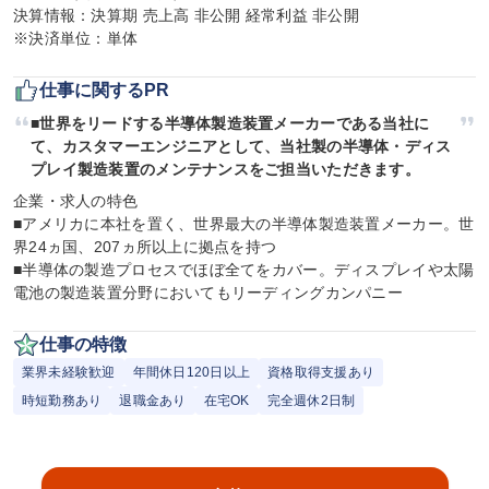
決算情報：決算期 売上高 非公開 経常利益 非公開

※決済単位：単体
仕事に関するPR
■世界をリードする半導体製造装置メーカーである当社に
て、カスタマーエンジニアとして、当社製の半導体・ディス
プレイ製造装置のメンテナンスをご担当いただきます。
企業・求人の特色

■アメリカに本社を置く、世界最大の半導体製造装置メーカー。世
界24ヵ国、207ヵ所以上に拠点を持つ

■半導体の製造プロセスでほぼ全てをカバー。ディスプレイや太陽
電池の製造装置分野においてもリーディングカンパニー
仕事の特徴
業界未経験歓迎
年間休日120日以上
資格取得支援あり
時短勤務あり
退職金あり
在宅OK
完全週休2日制