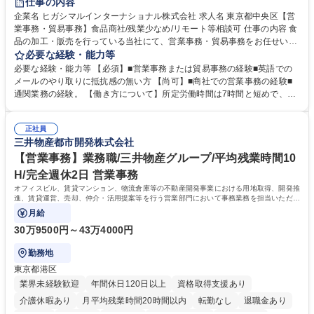
仕事の内容
企業名 ヒガシマルインターナショナル株式会社 求人名 東京都中央区【営
業事務・貿易事務】食品商社/残業少なめ/リモート等相談可 仕事の内容 食
品の加工・販売を行っている当社にて、営業事務・貿易事務をお任せいた
します。営業社員のサポートポジションとして、受発注から海外工場との
必要な経験・能力等
調整まで幅広く対応し、当社事業の根幹を支えていただきます。 ■受発注
必要な経験・能力等 【必須】■営業事務または貿易事務の経験■英語での
業務、請求書発行 ■海外工場とのスケジュール調整 ■在庫管理 ■輸入書類
メールのやり取りに抵抗感の無い方 【尚可】■商社での営業事務の経験■
の確認・作成 ■配送手配 ■通関業者を通して行う輸出入業全般 ■倉庫との
通関業務の経験。 【働き方について】所定労働時間は7時間と短めで、残
倉入れ調整等 ※ゼネラリストとしてのキャリアアップを目指すことが可能
業も月平均20時間以下です。時差出勤制度や週1日のリモート勤務も相談
です。単に商品を販売するだけでなく原料の仕入れから販売までをトータ
可能で、ワークライフバランスを保ち長期就業しやすい環境です。 【当社
ルプロデュースしているため、商品に関わる全ての業務をサポート頂きま
正社員
の強み】1991年の設立以来、外食産業を中心としたお客様の多様なニー
三井物産都市開発株式会社
す。 募集職種 東京都中央区【営業事務・貿易事務】食品商社/残業少なめ/
ズに沿った冷凍水産物等の生産・輸入・販売を一貫して手掛けています。
リモート等相談可
自社工場と海外拠点の強固な連携によるワンストップサービスが最大の強
【営業事務】業務職/三井物産グループ/平均残業時間10
みです。 学歴・資格 学歴：大学院 大学 語学力：英語 資格：
H/完全週休2日 営業事務
オフィスビル、賃貸マンション、物流倉庫等の不動産開発事業における用地取得、開発推
進、賃貸運営、売却、仲介・活用提案等を行う営業部門において事務業務を担当いただき
ます。
月給
30万9500円～43万4000円
勤務地
東京都港区
業界未経験歓迎
年間休日120日以上
資格取得支援あり
介護休暇あり
月平均残業時間20時間以内
転勤なし
退職金あり