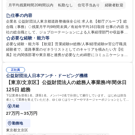
月平均残業時間20時間以内
転勤なし
住宅手当あり
経験者歓迎
研修あり
退職金あり
賞与あり
完全週休2日制
交通費支給
仕事の内容
駅近5分以内
資格取得手当あり
食事補助あり
企業名 公益財団法人東京都道路整備保全公社 求人名 【都庁グループ】総
合職（事務）◇残業月平均9時間未満／有給年平均16日取得 仕事の内容 当
社の総合職として、ジョブローテーションによる人事経理部門や収益事業
等のフロント部門の部署等幅広い部署での業務をお任せいたします。研修
必要な経験・能力等
制度やキャリア支援が充実しております！ ※下記業務詳細 【業務詳細】■
必要な経験・能力等 【歓迎】営業経験or総務/人事/経理経験or官公庁職員
管理部門：広報、人事、経理など当公社の運営に係る管理業務 ■収益部
経験者で、道路事業のゼネラリストとしてのキャリアを積みたい方【社
門：駐車場の新規開拓、管理運営、新宿駅西口広場の「イベントコーナ
風】社内関係部署や東京都と連携が必要なため綿密にコミュニケーション
ー」などの管理運営 ■道路部門：整備の急がれる骨格幹線道路や木造住宅
を図っています。 【業務の魅力】■幅広く携われる：総合職（事務）で
密集地域の特定整備路線の用地取得、道路に関する普及啓発事業、都内の
は、駐車場の管理運営や道路用地の取得、公益財団法人の中枢を担う管理
道路施設や道路工事現場の見学ツアー事業 ※入社後は上記いずれかの部門
正社員
部門など多岐に渡る業務を経験できます。 ■様々なプロジェクト：駐車場
公益財団法人日本アンチ・ドーピング機構
へ配属。※業務内容変更の範囲：会社の定める業務 募集職種 【都庁グル
事業の他、新宿駅西口広場内に設置された照明を兼ねた広告「ブライトサ
ープ】総合職（事務）◇残業月平均9時間未満／有給年平均16日取得
イン」の管理運営を行うなど、事業収益を生み出す活動を積極的に行って
【東京/文京区】公益財団法人の総務人事業務/年間休日
います。 学歴・資格 学歴：大学院 大学 高専 短大 専修学校 高校 語学力：
125日 総務
資格：
下記業務を部長1名、課長1名、メンバー2名で分担して遂行しています。 はじめは担当
者として業務を覚えていただき、ゆくゆくはリーダーやマネージャーポジションとして活
躍いただくことを期待しています。
月給
27万円～35万円
勤務地
東京都文京区