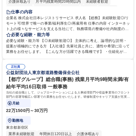
介護休暇あり
月平均残業時間20時間以内
未経験者歓迎
住宅手当あり
時短勤務あり
研修あり
在宅OK
賞与あり
仕事の内容
完全週休2日制
交通費支給
駅近5分以内
土日祝休み
服装自由
企業名 株式会社日本レジストリサービス 求人名 【総務】未経験歓迎◎/リ
モート可/世界で唯一の事業/福利厚生◎/再雇用有 仕事の内容 インターネッ
ト上の様々なサービスを支える当社にて、執務環境の整備や社内制度の検
討、イベント運営などの幅広い業務を担当し、間接的に会社の生産性向上
必要な経験・能力等
や成長に貢献している部署です。 会社の全メンバーが安心して長く成果を
必要な経験・能力等 【◎未経験歓迎◎】 主体的に考え、論理的な説明・
発揮できる環境を整えるために、毎日のメンテナンスや維持管理に加え、
提案が積極的にできる方 【入社後】先輩社員と共に、適性や希望に沿って
新たな施策検討を積極的に行っていただき、会社全体を巻き込み課題解決
業務をお任せします。 【こんな方が活躍できる職種です】 ・仕組化が好
を推進。 ・オフィス運営：執務環境の整備・物品管理・社内規定整備/改
き/得意・協働の姿勢を持っている・優先順位付け、マルチタスクが得意・
善・イベント企画/運営・非常時の対応 など、本人の希望や適性によって
様々な立場で物事を考えられる・定型業務だけでなく突発的な出来事にも
幅広い業務の体得が可能で、多様なキャリアパスを描くことも可能です。
正社員
対処できる・新しいことに興味関心がある 【魅力】■自己啓発支援：資格
公益財団法人東京都道路整備保全公社
募集職種 【総務】未経験歓迎◎/リモート可/世界で唯一の事業/福利厚生◎/
取得や通信教育など費用の80%（年間25万円まで）を補助 ■住宅手当：家
再雇用有
賃の50%（月額7万円まで）を補助 学歴・資格 学歴：大学院 大学 語学
【都庁グループ】総合職(事務) 残業月平均9時間未満/有
力： 資格：
給年平均16日取得 一般事務
当社の総合職として、ジョブローテーションによる人事経理部門や収益事業等のフロント
部門の部署等幅広い部署での業務をお任せいたします。研修制度やキャリア支援が充実し
ております！ ※下記業務詳細
月給
22万1500円～30万円
勤務地
東京都新宿区
業界未経験歓迎
年間休日120日以上
介護休暇あり