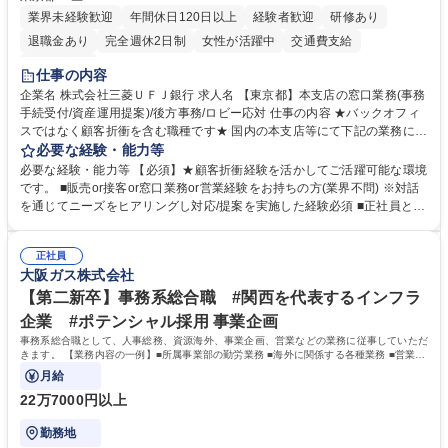
業界未経験歓迎
年間休日120日以上
経験者歓迎
研修あり
退職金あり
完全週休2日制
女性が活躍中
交通費支給
土日祝休み
仕事の内容
企業名 株式会社三菱ＵＦＪ銀行 求人名 【東京都】本支店の窓口業務(事務
手続受付/資産運用提案)/後方事務/ロビー応対 仕事の内容 ★バックオフィ
スではなく顧客折衝を含む職種です★ 国内の本支店等にて下記の業務に従
事していただきます。 ■窓口/後方/ロビーにて事務手続等の受付・オペレ
必要な経験・能力等
ーション、お客様対応 ■窓口にて、ご来店された個人のお客様に対して金
必要な経験・能力等 【必須】★顧客折衝経験を活かしてご活躍可能な環境
融商品のご提案 ■効率的な事務運用の検討・構築等 ≪業務紹介：ご応募前
です。 ■販売or接客or窓口業務or営業経験をお持ちの方(業界不問) ※対話
に必ずご覧ください≫ ※記事 https://www.mysite.bk.mufg.jp/career/circle/
を通じてニーズをヒアリングし対応/提案を実施した経験必須 ■正社員とし
article17/ ※動画 https://youtu.be/H-S7HaJqqbg 募集職種 【東京都】本支
ての就業経験1年以上 【歓迎】■金融業界での就業経験■銀行での預金為替
店の窓口業務(事務手続受付/資産運用提案)/後方事務/ロビー応対
事務経験 ■金融商品の提案・販売経験 ≪魅力≫研修やOJT環境が整ってい
正社員
るので安心して入行いただけます。 幅広いキャリアの選択肢があり、公募
大阪ガス株式会社
や社内副業等を活用し、 一人ひとりが挑戦できるカルチャーが浸透してい
ます。 学歴・資格 学歴：大学院 大学 高専 短大 専修学校 高校 語学力：
【第二新卒】事務系総合職 #関西を代表するインフラ
資格：
企業 #ポテンシャル採用 事業企画
事務系総合職として、人事総務、資源海外、事業企画、営業などの業務に従事していただ
きます。 【業務内容の一例】■所属事業部の勤労業務 ■海外に関係する各種業務 ■営業部
門の企画スタッフ、ルート営業
月給
22万7000円以上
勤務地