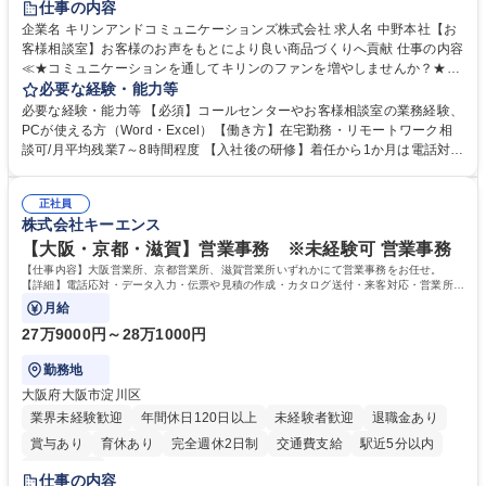
仕事の内容
企業名 キリンアンドコミュニケーションズ株式会社 求人名 中野本社【お
客様相談室】お客様のお声をもとにより良い商品づくりへ貢献 仕事の内容
≪★コミュニケーションを通してキリンのファンを増やしませんか？★≫
お客様のお声をより良い商品づくりに活かしていく上で、窓口となるお客
必要な経験・能力等
様相談室でのお仕事です。 日々お客様からいただくキリングループへのご
必要な経験・能力等 【必須】コールセンターやお客様相談室の業務経験、
意見を、企業活動に活かしています。お客様からの声に迅速かつ誠意をも
PCが使える方（Word・Excel）【働き方】在宅勤務・リモートワーク相
って対応、情報提供するとともにグループ内活動に反映しています。 【具
談可/月平均残業7～8時間程度 【入社後の研修】着任から1か月は電話対応
体的には】電話応対、メール、お手紙対応、ご指摘品調査報告書作成、有
のOJTを中心に実施し、電話対応に慣れた段階でメール・手紙のOJTを実
人チャットボット対応など。 【1日の対応件数】■電話：月間一人当たり
施する予定です。独り立ち以降もしっかりフォローする体制を整えていま
平均100件前後■メール・手紙：同上40件前後 募集職種 中野本社【お客様
正社員
すのでご安心ください。 【当社について】キリングループの広報機能を担
株式会社キーエンス
相談室】お客様のお声をもとにより良い商品づくりへ貢献
う会社として、お客様との出会いを大切にし、磨き上げたホスピタリティ
を込めてコミュニケーションをとりながら広報関連業務を行っておりま
【大阪・京都・滋賀】営業事務 ※未経験可 営業事務
す。 学歴・資格 学歴：大学院 大学 高専 短大 専修学校 高校 語学力： 資
【仕事内容】大阪営業所、京都営業所、滋賀営業所いずれかにて営業事務をお任せ。
格：
【詳細】電話応対・データ入力・伝票や見積の作成・カタログ送付・来客対応・営業所内
で発生する事務業務や業務改善をお任せ。
月給
27万9000円～28万1000円
勤務地
大阪府大阪市淀川区
業界未経験歓迎
年間休日120日以上
未経験者歓迎
退職金あり
賞与あり
育休あり
完全週休2日制
交通費支給
駅近5分以内
土日祝休み
仕事の内容