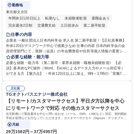
勤務地
東京都文京区
年間休日120日以上
転勤なし
未経験者歓迎
退職金あり
完全週休2日制
交通費支給
土日祝休み
第二新卒歓迎
仕事の内容
企業名 一般社団法人日本内科学会 求人名 第二新卒歓迎！【正社員事務】
年休120日/デスクワーク中心で残業少なめ 仕事の内容 日本内科学会の会
員管理部門にて、医師（会員）の年会費徴収や住所等個人情報の変更シス
テム入力、電話・FAX対応をお任せします。将来的には、各種委員会の運
必要な経験・能力等
営事務局業務などにも幅広く携わっていただきます。 【会員管理・データ
必要な経験・能力等 《第二新卒・業界未経験・職種未経験歓迎》 【必
入力業務】 ・医師（会員）の住所変更、個人情報のシステム登録・更新
須】基本的なPC操作（Word、Excelによるデータ入力やメール対応等）
・年会費の徴収管理や入金データの照合確認 【問い合わせ対応】 ・会員
ができる方 【魅力点】 ・年休120日以上に加え、9時～17時の「実働7時
（医師）からの電話、FAX、ネット申請に伴う相談受付 ・複雑な案件のへ
間勤務」で残業も少なくワークライフバランスは抜群です。 【将来的な業
のエスカレーション・連携対応 募集職種 第二新卒歓迎！【正社員事務】
務（各種委員会運営）】 ・学会内における各種委員会のスケジュール調
年休120日/デスクワーク中心で残業少なめ
正社員
整、資料作成、当日の運営サポート 学歴・資格 学歴：大学院 大学 語学
TGオクトパスエナジー株式会社
力： 資格：
【リモート/カスタマーサクセス】平日夕方以降を中心
にリモートワークで対応 その他カスタマーサクセス
在宅勤務にて緊急案件を中心に問い合わせ（メール、SMS、LINEなど）対応、契約開始
手続き処理などを行なっていただきます。カスタマーサクセス（Digiops：デジオプス）
と運用構築の業務となります。
月給
29万1582円～37万4957円