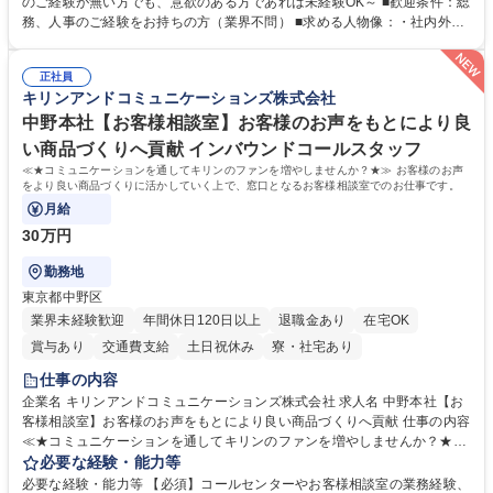
のご経験が無い方でも、意欲のある方であれば未経験OK～ ■歓迎条件：総
出張もございます。 ※担当業務を持ちつつ、お互いに助け合いながら、総
務、人事のご経験をお持ちの方（業界不問） ■求める人物像：・社内外の
務部という組織として協力しながら進める体制です。 募集職種 【大阪】
関係各部門との調整を率先して行い、業務を円滑に遂行できる協調性やコ
総務人事＜未経験歓迎＞◇三菱電機G・社会インフラを支える/年休127日
ミュニケーション能力を持っている方 ・人事総務領域に興味がありゼネラ
正社員
リスト志向をお持ちの方 学歴・資格 学歴：大学院 大学 語学力： 資格：
キリンアンドコミュニケーションズ株式会社
中野本社【お客様相談室】お客様のお声をもとにより良
い商品づくりへ貢献 インバウンドコールスタッフ
≪★コミュニケーションを通してキリンのファンを増やしませんか？★≫ お客様のお声
をより良い商品づくりに活かしていく上で、窓口となるお客様相談室でのお仕事です。
月給
30万円
勤務地
東京都中野区
業界未経験歓迎
年間休日120日以上
退職金あり
在宅OK
賞与あり
交通費支給
土日祝休み
寮・社宅あり
仕事の内容
企業名 キリンアンドコミュニケーションズ株式会社 求人名 中野本社【お
客様相談室】お客様のお声をもとにより良い商品づくりへ貢献 仕事の内容
≪★コミュニケーションを通してキリンのファンを増やしませんか？★≫
お客様のお声をより良い商品づくりに活かしていく上で、窓口となるお客
必要な経験・能力等
様相談室でのお仕事です。 日々お客様からいただくキリングループへのご
必要な経験・能力等 【必須】コールセンターやお客様相談室の業務経験、