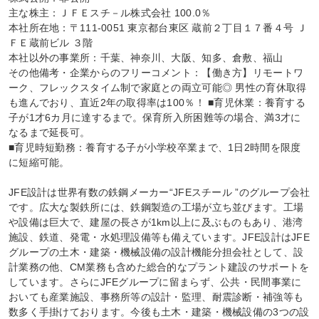
主な株主：ＪＦＥスチ－ル株式会社 100.0％

本社所在地：〒111-0051 東京都台東区 蔵前２丁目１７番４号 Ｊ
ＦＥ蔵前ビル ３階

本社以外の事業所：千葉、神奈川、大阪、知多、倉敷、福山

その他備考・企業からのフリーコメント：【働き方】リモートワ
ーク、フレックスタイム制で家庭との両立可能◎ 男性の育休取得
も進んでおり、直近2年の取得率は100％！ ■育児休業：養育する
子が1才6カ月に達するまで。保育所入所困難等の場合、満3才に
なるまで延長可。

■育児時短勤務：養育する子が小学校卒業まで、1日2時間を限度
に短縮可能。

JFE設計は世界有数の鉄鋼メーカー“JFEスチール ”のグループ会社
です。広大な製鉄所には、鉄鋼製造の工場が立ち並びます。工場
や設備は巨大で、建屋の長さが1km以上に及ぶものもあり、港湾
施設、鉄道、発電・水処理設備等も備えています。JFE設計はJFE
グループの土木・建築・機械設備の設計機能分担会社として、設
計業務の他、CM業務も含めた総合的なプラント建設のサポートを
しています。さらにJFEグループに留まらず、公共・民間事業に
おいても産業施設、事務所等の設計・監理、耐震診断・補強等も
数多く手掛けております。今後も土木・建築・機械設備の3つの設