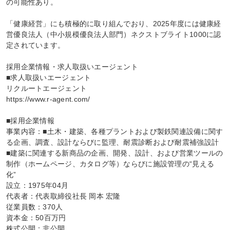
の可能性あり。

「健康経営」にも積極的に取り組んでおり、2025年度には健康経
営優良法人（中小規模優良法人部門）ネクストブライト1000に認
定されています。

採用企業情報・求人取扱いエージェント

■求人取扱いエージェント

リクルートエージェント

https://www.r-agent.com/

■採用企業情報

事業内容：■土木・建築、各種プラントおよび製鉄関連設備に関す
る企画、調査、設計ならびに監理、耐震診断および耐震補強設計 
■建築に関連する新商品の企画、開発、設計、および営業ツールの
制作（ホームページ、カタログ等）ならびに施設管理の“見える
化”

設立：1975年04月

代表者：代表取締役社長 岡本 宏隆

従業員数：370人

資本金：50百万円

株式公開：非公開
