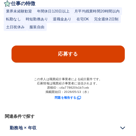
仕事の特徴
業界未経験歓迎
年間休日120日以上
月平均残業時間20時間以内
転勤なし
時短勤務あり
退職金あり
在宅OK
完全週休2日制
土日祝休み
服装自由
応募する
この求人は職業紹介事業者による紹介案件です。
応募情報は職業紹介事業者に送信されます。
原稿ID：
c4a778620b1b7ceb
掲載開始日：
2026/05/13（水）
問題を報告する
関連条件で探す
勤務地 × 年収