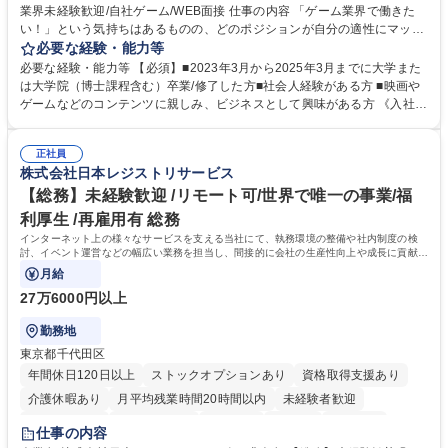
業界未経験歓迎/自社ゲーム/WEB面接 仕事の内容 「ゲーム業界で働きた
食事補助あり
い！」という気持ちはあるものの、どのポジションが自分の適性にマッチ
しているか悩んでいる方が対象となります！ 総合職（プランナー/データ
必要な経験・能力等
アナリストなど）、技術職（開発エンジニ ア/インフラエンジニアな
必要な経験・能力等 【必須】■2023年3月から2025年3月までに大学また
ど）、デザイン職（デザイナー/イラストレ ーターなど）等から、面接で
は大学院（博士課程含む）卒業/修了した方■社会人経験がある方 ■映画や
ご希望と適正にマッチしたポジションをご案内いたします。ゲームやエン
ゲームなどのコンテンツに親しみ、ビジネスとして興味がある方 《入社実
タメコンテンツが大好きで、「ゲーム業界の未来を自らの手で作りたい」
績 例》 ・メーカー → プロジェクトマネージャー ・ソーシャルゲーム →
「最高のコンテンツを作るためには、何でもやる」という情熱に溢れた方
ゲームプランナー ・通信 → ゲームエンジニア ・独立行政法人 → データ
のご応募をお待ちしております。 募集職種 【第二新卒オープンポジショ
正社員
サイエンティスト 学歴・資格 学歴：大学院 大学 語学力： 資格：
株式会社日本レジストリサービス
ン】業界未経験歓迎/自社ゲーム/WEB面接
【総務】未経験歓迎 /リモート可/世界で唯一の事業/福
利厚生 /再雇用有 総務
インターネット上の様々なサービスを支える当社にて、執務環境の整備や社内制度の検
討、イベント運営などの幅広い業務を担当し、間接的に会社の生産性向上や成長に貢献し
ている部署です。
月給
27万6000円以上
勤務地
東京都千代田区
年間休日120日以上
ストックオプションあり
資格取得支援あり
介護休暇あり
月平均残業時間20時間以内
未経験者歓迎
住宅手当あり
時短勤務あり
研修あり
在宅OK
賞与あり
仕事の内容
完全週休2日制
交通費支給
駅近5分以内
土日祝休み
服装自由