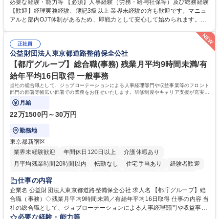
度改定などのコア業務にも挑戦できる、やりがいある環境です。 ■勤怠管
必要な経験・能力等 【必須】人事経験（労務・給与社保等）及び総務経験
理、給与計算、社会保険手続き、年末調整等の労務管理全般 ■入退社手続
【歓迎】経理実務経験、簿記3級以上 業界未経験の方も歓迎です。マニュ
き、社内規定の改定や人事制度改定などのコア業務 ■社内イベントの企画
アルと部内OJT体制があるため、即戦力として安心して始められます。
運営やその他総務業務全般 ※労務と総務を1：1の割合でお任せ。 入社後
【魅力・やりがい】森ビルGの安定基盤で労務から総務まで幅広く携われ
は部内のOJTを中心に、あなたの経験に合わせて不足している部分はいつ
ます。定型業務に留まらず、社内規定や人事制度の改定など会社のコア業
でも質問・相談できる環境が整っているため、安心して成長できます。 募
正社員
務に挑戦できるため、自身の成長と組織への貢献度をダイレクトに実感で
公益財団法人東京都道路整備保全公社
集職種 【森ビルG】人事・総務◆賞与5ヶ月◆年休120日◆残業少なめ◆
きます。 残業少なめ、週1日リモート可など、ワークライフバランスを保
リモート可
ち長期活躍できる環境です。 「これまでの幅広い経験を活かし、長期的な
【都庁グループ】総合職(事務) 残業月平均9時間未満/有
キャリアを築きたい」という前向きな意欲と挑戦を全力で応援します。 学
給年平均16日取得 一般事務
歴・資格 学歴：大学院 大学 高専 短大 専修学校 高校 語学力： 資格：日商
当社の総合職として、ジョブローテーションによる人事経理部門や収益事業等のフロント
簿記検定1級 日商簿記検定2級 日商簿記検定3級
部門の部署等幅広い部署での業務をお任せいたします。研修制度やキャリア支援が充実し
ております！ ※下記業務詳細
月給
22万1500円～30万円
勤務地
東京都新宿区
業界未経験歓迎
年間休日120日以上
介護休暇あり
月平均残業時間20時間以内
転勤なし
住宅手当あり
経験者歓迎
研修あり
退職金あり
賞与あり
完全週休2日制
交通費支給
仕事の内容
駅近5分以内
資格取得手当あり
食事補助あり
企業名 公益財団法人東京都道路整備保全公社 求人名 【都庁グループ】総
合職（事務）◇残業月平均9時間未満／有給年平均16日取得 仕事の内容 当
社の総合職として、ジョブローテーションによる人事経理部門や収益事業
等のフロント部門の部署等幅広い部署での業務をお任せいたします。研修
必要な経験・能力等