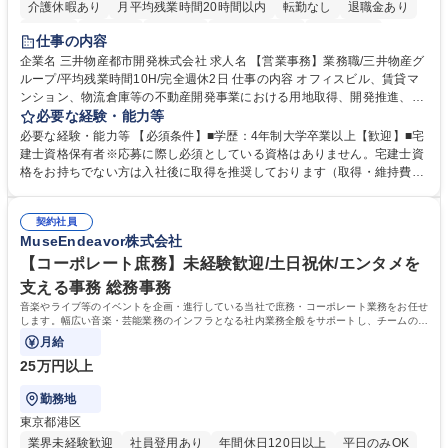
介護休暇あり
月平均残業時間20時間以内
転勤なし
退職金あり
在宅OK
賞与あり
育休あり
完全週休2日制
交通費支給
仕事の内容
駅近5分以内
土日祝休み
寮・社宅あり
企業名 三井物産都市開発株式会社 求人名 【営業事務】業務職/三井物産グ
ループ/平均残業時間10H/完全週休2日 仕事の内容 オフィスビル、賃貸マ
ンション、物流倉庫等の不動産開発事業における用地取得、開発推進、賃
貸運営、売却、仲介・活用提案等を行う営業部門において事務業務を担当
必要な経験・能力等
いただきます。 【詳細】・契約書管理、契約書製本、捺印対応、ファイリ
必要な経験・能力等 【必須条件】■学歴：4年制大学卒業以上【歓迎】■宅
ング、登記簿取得、調書取得・支払業務（各種費用支払、支払管理、請
建士資格保有者※応募に際し必須としている資格はありません。宅建士資
求・支払データ登録、取引先マスター申請対応）・予算作成及び予実管
格をお持ちでない方は入社後に取得を推奨しております（取得・維持費用
理・各種稟議書、報告書作成業務・各種台帳管理、交際費・会議費支払報
の一部補助あり） 【求める人物像】 ・向学心豊かで、主体的に行動でき
告書作成及び月次管理・部内総務庶務全般 など※※配属先によっては上記
る方。 ・社内外の多様な関係者と協調して業務を進められるコミュニケー
の他に担当頂く業務が発生する場合があります。 募集職種 【営業事務】
契約社員
ション力がある方。 ・チャレンジを厭わず、粘り強く業務に取り組める
MuseEndeavor株式会社
業務職/三井物産グループ/平均残業時間10H/完全週休2日
方。多様な関係者と謙虚に信頼関係を構築でき、期限を意識したスケジュ
ール管理が出来る方。※将来的に他部署（営業部門、コーポレート部門）
【コーポレート庶務】未経験歓迎/土日祝休/エンタメを
へのジョブローテーションの可能性があります。 学歴・資格 学歴：大学
支える事務 総務事務
院 大学 語学力： 資格：宅地建物取引士
音楽やライブ等のイベントを企画・進行している当社で庶務・コーポレート業務をお任せ
します。幅広い音楽・芸能業務のインフラとなる社内業務全般をサポートし、チームの円
滑な運営を支えていただきます。
月給
25万円以上
勤務地
東京都港区
業界未経験歓迎
社員登用あり
年間休日120日以上
平日のみOK