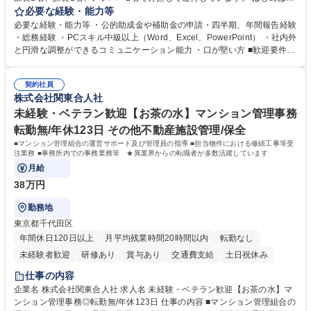
当者として業務を覚えていただき、ゆくゆくはリーダーやマネージャーポ
必要な経験・能力等
ジションとして活躍いただくことを期待しています。 【総務・人事グルー
必要な経験・能力等 ・公的助成金や補助金の申請・四半期、年間報告経験
プの業務内容】 ・人事制度関連 ・採用活動 ・教育研修の企画、実行 ・勤
・総務経験 ・PCスキル中級以上（Word、Excel、PowerPoint） ・社内外
怠管理 ・官公庁への各種提出 ・法定の会議運営（評議員会、理事会） ・
と円滑な調整ができるコミュニケーション能力 ・口が堅い方 ■歓迎要件
コンプライアンス ・内部規程やルールの管理、整備、文書管理 ・契約関
・採用業務経験 ・英語に抵抗がない方 ・営業経験 学歴・資格 学歴：大学
連 ・衛生管理 ・防災関連・公的助成金の管理・オフィス、ファシリティ
院 大学 高専 短大 専修学校 高校 語学力： 資格：
管理 ・福利厚生関連 ・職員からの問合せ、相談対応 ・その他日常の総務
契約社員
株式会社関東合人社
業務全般 募集職種 【東京／文京区】公益財団法人の総務人事業務／年間
休日125日
未経験・ベテラン歓迎【お茶の水】マンション管理事務
転勤無/年休123日 その他不動産施設管理/保全
■マンション管理組合の運営サポート及び管理員の指導 ■担当物件における修繕工事等受
注業務 ■事務所内での事務業務等 ★異業界からの転職者が多数活躍しています
月給
38万円
勤務地
東京都千代田区
年間休日120日以上
月平均残業時間20時間以内
転勤なし
未経験者歓迎
研修あり
賞与あり
交通費支給
土日祝休み
仕事の内容
企業名 株式会社関東合人社 求人名 未経験・ベテラン歓迎【お茶の水】マ
ンション管理事務◎転勤無/年休123日 仕事の内容 ■マンション管理組合の