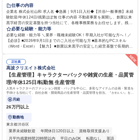
育休あり
完全週休2日制
交通費支給
土日祝休み
仕事の内容
企業名 株式会社山和 求人名 ◆急募｜9月1日入社◆【渋谷/一般事務】未経
験歓迎/年休124日/残業ほぼ無 仕事の内容 不動産事業を展開し、創業以来
黒字経営の安定基盤を持つ当社にて、各種事務業務をお任せします。残業
がほぼ発生せず、連続した日程の有給取得が可能なため、WLBを整えたい
必要な経験・能力等
方にお勧めの環境です！ 入社後はOJTを通じて丁寧に研修を行いますの
必要な経験・能力等 ＼業界・職種未経験OK！早期入社が可能な方へ！／
で、事務未経験の方でも安心して臨むことができます。 【業務詳細】■電
【必須】■2026年9月1日までのご入社が可能な方 ■基本的なPCスキル
話・来客対応 ■物件の鍵や社内の備品管理 ■データ入力や書類作成 ■契約
（Word・Excel） 【魅力】 ■創業以来黒字の安定した経営基盤で長期的に
書などのファイリング ■郵送物の仕訳・発送 など 募集職種 ◆急募｜9月1
安心して働ける環境 ■残業ほぼなしで働きやすさ抜群、プライベートとの
日入社◆【渋谷/一般事務】未経験歓迎/年休124日/残業ほぼ無
両立が可能 ■有給取得を積極的に推奨、年間10日程度の取得実績 ■1ヶ月
正社員
のOJTで業務を習得可能、未経験でもしっかりサポート 学歴・資格 学
高波クリエイト株式会社
歴：大学院 大学 高専 短大 語学力： 資格：
【生産管理】キャラクターバックや雑貨の生産・品質管
理/年休125日/転勤無 生産管理
人気キャラクターのファッション雑貨・バッグを中心に、多彩なアイテムの企画・製造を
手掛ける当社にて、自社企画・開発商品の生産管理・品質管理を担当。『かわいい』を届
けるやりがいのあるポジションです。
月給
26万円以上
勤務地
東京都渋谷区
業界未経験歓迎
年間休日120日以上
資格取得支援あり
月平均残業時間20時間以内
平日のみOK
転勤なし
英語