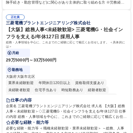
します。ご経験に応じて、休職者管理など、幅広く経験を積んでいただき
険手続き・勤怠管理など)に関心があり主体的に取り組める方 ※労務経験
ます。 ・将来的な広がり：総務・採用・教育・税務対応・経営企画等。
者は早期にご活躍いただけます。 ■チームで仕事を推進できる方■将来は
★メンバーがマンツーマンで丁寧に教えるため、ご経験が浅くても安心！
マネジメント職として活躍したい 【尚可】■人事、労務、採用、教育業務
幅広く経験を積みたい意欲がある方に最適な環境です。 募集職種 【総
正社員
のご経験 ■労務管理（給与計算・社会保険手続き・勤怠管理など）の経験
三菱電機プラントエンジニアリング株式会社
務・人事】未経験歓迎/日立グループ/組織運営を支えるゼネラリストを目
■衛生管理者の資格をお持ちの方 学歴・資格 学歴：大学院 大学 高専 短大
指す
専修学校 高校 語学力： 資格：
【大阪】総務人事<未経験歓迎> 三菱電機G・社会イン
フラを支える/年休127日 採用人事
総務・人事領域を中心に、これまでのご経験に応じて幅広くお任せします。 ＜具体的に
は＞
月給
29万5000円～33万5000円
勤務地
大阪府大阪市北区
業界未経験歓迎
年間休日120日以上
資格取得支援あり
未経験者歓迎
住宅手当あり
時短勤務あり
経験者歓迎
退職金あり
在宅OK
賞与あり
完全週休2日制
交通費支給
仕事の内容
駅近5分以内
土日祝休み
服装自由
寮・社宅あり
食事補助あり
企業名 三菱電機プラントエンジニアリング株式会社 求人名 【大阪】総務
人事＜未経験歓迎＞◇三菱電機G・社会インフラを支える/年休127日 仕事
の内容 総務・人事領域を中心に、これまでのご経験に応じて幅広くお任せ
します。 ＜具体的には＞ ・総務/人事労務（給与・社保・勤怠管理など）
必要な経験・能力等
・採用・教育研修 ・福利厚生運用 など ※基本的には事務所勤務ですが、
必要な経験・能力等 ＜職種未経験歓迎・業界未経験歓迎＞ ～総務、人事
採用や教育等の業務内容により、関西圏以外への日帰り・宿泊を伴う国内