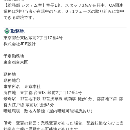
【総務部 システム室】室長1名、スタッフ3名が在籍中。OA関連
業務は別担当者が在籍中のため、0→1フェーズの取り組みに集中
できる環境です。
勤務地
東京都台東区蔵前2丁目17番4号

株式会社JFE設計

予定勤務地

東京都台東区

勤務地

勤務地①

事業所名：東京本社

所在地：東京都 台東区 蔵前2丁目17番4号

最寄駅：都営地下鉄 都営浅草線 蔵前駅 徒歩1分、都営地下鉄 都
営大江戸線 蔵前駅 徒歩3分

喫煙環境：敷地内禁煙（屋内喫煙可能場所あり）

備考：変更の範囲：業務変更があった場合、配置転換ならびに当
社拠点全般に異動する可能性があります。
