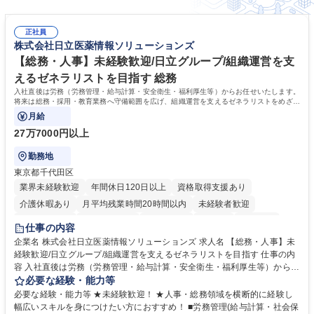
正社員
株式会社日立医薬情報ソリューションズ
【総務・人事】未経験歓迎/日立グループ/組織運営を支
えるゼネラリストを目指す 総務
入社直後は労務（労務管理・給与計算・安全衛生・福利厚生等）からお任せいたします。
将来は総務・採用・教育業務へ守備範囲を広げ、組織運営を支えるゼネラリストをめざせ
ます。
月給
27万7000円以上
勤務地
東京都千代田区
業界未経験歓迎
年間休日120日以上
資格取得支援あり
介護休暇あり
月平均残業時間20時間以内
未経験者歓迎
住宅手当あり
時短勤務あり
退職金あり
在宅OK
賞与あり
仕事の内容
育休あり
完全週休2日制
交通費支給
土日祝休み
寮・社宅あり
企業名 株式会社日立医薬情報ソリューションズ 求人名 【総務・人事】未
経験歓迎/日立グループ/組織運営を支えるゼネラリストを目指す 仕事の内
容 入社直後は労務（労務管理・給与計算・安全衛生・福利厚生等）からお
任せいたします。将来は総務・採用・教育業務へ守備範囲を広げ、組織運
必要な経験・能力等
営を支えるゼネラリストをめざせます。 ・初期業務：労働時間管理、給与
必要な経験・能力等 ★未経験歓迎！ ★人事・総務領域を横断的に経験し
計算、社会保険対応、福利厚生管理、安全衛生、健康経営推進等をお任せ
幅広いスキルを身につけたい方におすすめ！ ■労務管理(給与計算・社会保