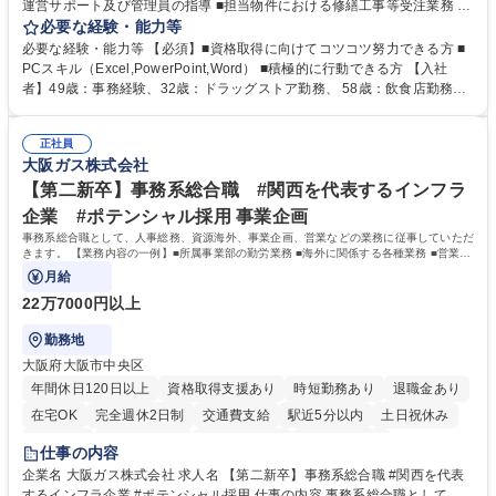
運営サポート及び管理員の指導 ■担当物件における修繕工事等受注業務 ■
事務所内での事務業務等 ★異業界からの転職者が多数活躍しています
必要な経験・能力等
【年収補足】532万円 ＋別途インセンティヴで平均約100万円/年（昨年度
必要な経験・能力等 【必須】■資格取得に向けてコツコツ努力できる方 ■
実績） ＋管理業務主任者資格手当50,000円/月 ★親会社である株式会社合
PCスキル（Excel,PowerPoint,Word） ■積極的に行動できる方 【入社
人社計画研究所社のグループ会社として、質の高いサービスと適性価格を
者】49歳：事務経験、32歳：ドラッグストア勤務、 58歳：飲食店勤務
武器に約20年受託戸数増加中です。https://www.gojin.co.jp/abt/abt_3.html
等：中途採用の9割が未経験者！ 【資格取得支援】■メンター制度■社内模
募集職種 未経験・ベテラン歓迎【お茶の水】マンション管理事務◎転勤
試や研修制度など充実！ ＊未資格者の8割以上が入社2年以内に資格を取
無/年休123日
正社員
得出来ております！ 【魅力】■フレックス制度、未経験からでも下限年収
大阪ガス株式会社
を一律支給！ ■管理業務主任者資格取得後には50,000円/月の手当あり！
学歴・資格 学歴：大学院 大学 高専 短大 専修学校 高校 語学力： 資格：第
【第二新卒】事務系総合職 #関西を代表するインフラ
一種運転免許普通自動車
企業 #ポテンシャル採用 事業企画
事務系総合職として、人事総務、資源海外、事業企画、営業などの業務に従事していただ
きます。 【業務内容の一例】■所属事業部の勤労業務 ■海外に関係する各種業務 ■営業部
門の企画スタッフ、ルート営業
月給
22万7000円以上
勤務地
大阪府大阪市中央区
年間休日120日以上
資格取得支援あり
時短勤務あり
退職金あり
在宅OK
完全週休2日制
交通費支給
駅近5分以内
土日祝休み
服装自由
第二新卒歓迎
寮・社宅あり
食事補助あり
仕事の内容
企業名 大阪ガス株式会社 求人名 【第二新卒】事務系総合職 #関西を代表
するインフラ企業 #ポテンシャル採用 仕事の内容 事務系総合職として、