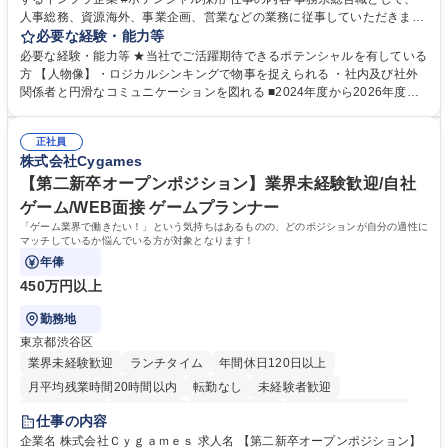
人事総務、資源海外、事業企画、営業などの業務に従事していただきま
す。 【業務内容の一例】■所属事業部の勤労業務 ■海外に関係する各種業
必要な経験・能力等
務 ■営業部門の企画スタッフ、ルート営業 【キャリアパス】入社後の配属
必要な経験・能力等 ★当社でご活躍期待できるポテンシャルを有している
ポジションで一定期間ご活躍頂いた後、本人の適性及び将来のキャリアを
方 【人物像】・ロジカルシンキングで物事を捉えられる ・社内及び社外
鑑みてジョブローテーションを行います。 【育成】OJTでの現場育成や研
関係者と円滑なコミュニケーションを図れる ■2024年度から2026年度ま
修カリキュラムを通じて、Daigasグループの業務で必要となる知識につい
での3ヵ年を対象とする「Daigasグループ中期経営計画2026」を策定しま
て学んでいただきます。 募集職種 【第二新卒】事務系総合職 #関西を代
した。https://www.osakagas.co.jp/company/press/pr2024/1777576_564
表するインフラ企業 #ポテンシャル採用
正社員
72.html ■エネルギーセキュリティの不安定化や気候変動による自然災害の
株式会社Cygames
甚大化など、これまで以上に社会課題解決の重要性が高まっています。
「未来の日常」の創造に向けて持続可能な社会の実現に貢献してまいりま
【第二新卒オープンポジション】業界未経験歓迎/自社
す。 学歴・資格 学歴：大学院 大学 語学力： 資格：
ゲーム/WEB面接 ゲームプランナー
「ゲーム業界で働きたい！」という気持ちはあるものの、どのポジションが自分の適性に
マッチしているか悩んでいる方が対象となります！
年俸
450万円以上
勤務地
東京都渋谷区
業界未経験歓迎
ランチタイム
年間休日120日以上
月平均残業時間20時間以内
転勤なし
未経験者歓迎
住宅手当あり
経験者歓迎
完全週休2日制
インセンティブあり
仕事の内容
交通費支給
土日祝休み
服装自由
昼食補助あり
第二新卒歓迎
企業名 株式会社Ｃｙｇａｍｅｓ 求人名 【第二新卒オープンポジション】