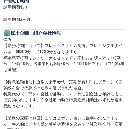
試用期間
試用期間あり

試用期間3ヶ月。
採用企業・紹介会社情報
備考

【勤務時間について】フレックスタイム制有。フレキシブルタイ
ムは、6時00分～21時30分となりますが、

標準就業時間は以下が目安となります。本社および大阪は9時00
分～17時40分、各事業所は8時30分～17時10分です。（在宅勤務
も可能）

【特急通勤補助】通常の乗車券代（定期券費用）にプラスして新
幹線を含む特急での通勤を選択された場合、

特急代の《一部を》会社で補助します。補助割合はご年齢によっ
て変動いたします。※寮社宅補助と特急通勤補助はいずれか選択
受給となります。

【業務の変更の範囲】まずは当ポジションに従事いただきます
が、将来的にご本人様の希望や適性を鑑みて当社業務全般へ変更