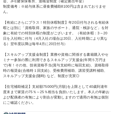
会、JFE健保保養所、退職金制度（確定拠出年金）

制度備考：※給与体系に昼食費補助8100円は含まれておりませ
ん。

【有給にさらにプラス！特別休暇制度】年20日付与される有給休
暇とは別に「資格取得、家族のサポート、通院・検診など」を対
象に有給での特別休暇の制度がございます。（有給休暇：3～20
日を入社時に付与（4月入社の場合は20日、入社時期により異な
る）翌年度以降は毎年4月に20日付与）

【スキルアップ支援金制度】業務や資格に関係する書籍購入やセ
ミナー参加の際に利用できるスキルアップ支援金(年間５万円ま
で)有！その他、技術資格手当(賞与支給時に毎回支給)、資格取得
時の報奨金(合格時１回支給)、受検費用補助、講習受講料補助、
スキルアップ支援金(随時) など、制度が充実◎

【住宅補助補足】支給額75000円(月額)を上限として40歳到達年
度末まで家賃の75％～25％相当を負担いたします。本人の年齢お
よび配偶者の有無により割合が変動しますので適用の有無は個別
にご確認ください。