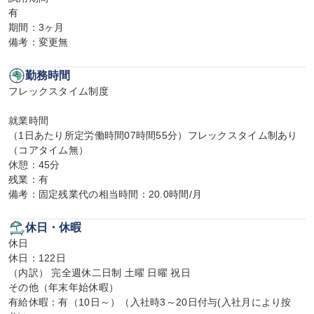
有

期間：3ヶ月

備考：変更無
勤務時間
フレックスタイム制度

就業時間

（1日あたり所定労働時間07時間55分）フレックスタイム制あり
（コアタイム無）

休憩：45分

残業：有

備考：固定残業代の相当時間：20.0時間/月
休日・休暇
休日

休日：122日

（内訳） 完全週休二日制 土曜 日曜 祝日

その他（年末年始休暇）

有給休暇：有（10日～）（入社時3～20日付与(入社月により按