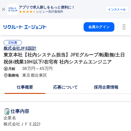
アプリで求人探しをもっと便利に！
インストール
レビュー高評価
無料
会員ログイン
正社員
株式会社JFE設計
東京本社【社内システム担当】JFEグループ/転勤無/土日
祝休/残業10H以下/在宅有 社内システムエンジニア
38万円～45万円
月給
東京都台東区
勤務地
仕事概要
応募について
採用企業情報
仕事内容
企業名

株式会社ＪＦＥ設計
