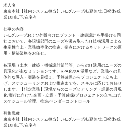
求人名

東京本社【社内システム担当】JFEグループ/転勤無/土日祝休/残
業10H以下/在宅有

仕事の内容

JFEグループおよび外販向けにプラント・建築設計を手掛ける同
社において、各現場部門のニーズを汲み取ったIT技術活用による
生産性向上・業務効率化の推進、拠点におけるネットワークの運
用・構築業務をお任せ。

各現場（土木・建築・機械設計部門等）からのIT活用のニーズの
具現化が主なミッションです。RPA化やAI活用など、業務への具
体的な導入・実装を見据え、予算確保からプロジェクト立ち上
げ、スケジューリングおよび推進までを、スキルに応じてお任せ
します。【想定業務】現場からのニーズヒアリング・課題の具現
化/実行に向けた企画・立案・予算確保/プロジェクトの立ち上げ、
スケジュール管理、推進/ベンダーコントロール

募集職種

東京本社【社内システム担当】JFEグループ/転勤無/土日祝休/残
業10H以下/在宅有