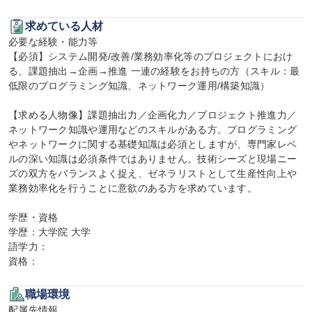
求めている人材
必要な経験・能力等

【必須】システム開発/改善/業務効率化等のプロジェクトにおけ
る、課題抽出→企画→推進 一連の経験をお持ちの方（スキル：最
低限のプログラミング知識、ネットワーク運用/構築知識）

【求める人物像】課題抽出力／企画化力／プロジェクト推進力／
ネットワーク知識や運用などのスキルがある方。プログラミング
やネットワークに関する基礎知識は必須としますが、専門家レベ
ルの深い知識は必須条件ではありません。技術シーズと現場ニー
ズの双方をバランスよく捉え、ゼネラリストとして生産性向上や
業務効率化を行うことに意欲のある方を求めています。

学歴・資格

学歴：大学院 大学

語学力：

資格：
職場環境
配属先情報
