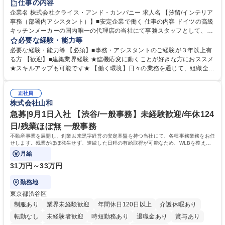
仕事の内容
駅近5分以内
土日祝休み
企業名 株式会社クライス・アンド・カンパニー 求人名 【汐留/インテリア
事務（部署内アシスタント）】■安定企業で働く 仕事の内容 ドイツの高級
キッチンメーカーの国内唯一の代理店の当社にて事務スタッフとして、部
署内の事務業務全般をお任せいたします。 裁量を持って働いていただける
必要な経験・能力等
ため、スキルアップも可能です。 【部署内の事務業務全般】 ■サンプルの
必要な経験・能力等 【必須】■事務・アシスタントのご経験が３年以上有
仕分け・整理 ■電話応対 ■書類作成（会議資料、お客様宛請求書、支払書
る方 【歓迎】■建築業界経験 ★臨機応変に動くことが好きな方におススメ
類を取りまとめて経理へ提出等） ■ショールームアテンド・運営・予約業
★スキルアップも可能です★ 【働く環境】日々の業務を通じて、組織全体
務 ■広報・PR業務のアシスタント（SNS投稿補助、資料作成など） ■納品
のサポートを行い、成果を実感できる仕事です。また、コミュニケーショ
時の取扱説明書作成・送付（キッチン、機器等の商品） 募集職種 【汐留/
ンスキルや問題解決能力が磨かれ、キャリアアップのチャンスも豊富。チ
インテリア事務（部署内アシスタント）】■安定企業で働く
正社員
ームとの協力や新しいアイデアを活かす場もあり、やりがいを感じながら
株式会社山和
働けます。 【歓迎】 ■インテリアの業界のご経験が有る方■PCの作業に慣
れている方 学歴・資格 学歴：大学院 大学 高専 短大 専修学校 語学力： 資
急募|9月1日入社 【渋谷/一般事務】未経験歓迎/年休124
格：
日/残業ほぼ無 一般事務
不動産事業を展開し、創業以来黒字経営の安定基盤を持つ当社にて、各種事務業務をお任
せします。残業がほぼ発生せず、連続した日程の有給取得が可能なため、WLBを整えた
い方にお勧めの環境です！
月給
31万円～33万円
勤務地
東京都渋谷区
制服あり
業界未経験歓迎
年間休日120日以上
介護休暇あり
転勤なし
未経験者歓迎
時短勤務あり
退職金あり
賞与あり