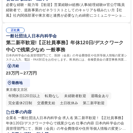
制度やキャリア支援が充実しております！ ※下記業務詳細 【業務詳細】■
必要な経験・能力等 【歓迎】営業経験or総務/人事/経理経験or官公庁職員
管理部門：広報、人事、経理など当公社の運営に係る管理業務 ■収益部
経験者で、道路事業のゼネラリストとしてのキャリアを積みたい方【社
門：駐車場の新規開拓、管理運営、新宿駅西口広場の「イベントコーナ
風】社内関係部署や東京都と連携が必要なため綿密にコミュニケーション
ー」などの管理運営 ■道路部門：整備の急がれる骨格幹線道路や木造住宅
を図っています。 【業務の魅力】■幅広く携われる：総合職（事務）で
密集地域の特定整備路線の用地取得、道路に関する普及啓発事業、都内の
は、駐車場の管理運営や道路用地の取得、公益財団法人の中枢を担う管理
道路施設や道路工事現場の見学ツアー事業 ※入社後は上記いずれかの部門
正社員
部門など多岐に渡る業務を経験できます。 ■様々なプロジェクト：駐車場
一般社団法人日本内科学会
へ配属。※業務内容変更の範囲：会社の定める業務 募集職種 【都庁グル
事業の他、新宿駅西口広場内に設置された照明を兼ねた広告「ブライトサ
ープ】総合職（事務）◇残業月平均9時間未満／有給年平均16日取得
イン」の管理運営を行うなど、事業収益を生み出す活動を積極的に行って
第二新卒歓迎!【正社員事務】年休120日/デスクワーク
います。 学歴・資格 学歴：大学院 大学 高専 短大 専修学校 高校 語学力：
中心で残業少なめ 一般事務
資格：
日本内科学会の会員管理部門にて、医師（会員）の年会費徴収や住所等個人情報の変更シ
ステム入力、電話・FAX対応をお任せします。将来的には、各種委員会の運営事務局業務
などにも幅広く携わっていただきます。
月給
23万円～27万円
勤務地
東京都文京区
年間休日120日以上
転勤なし
未経験者歓迎
退職金あり
完全週休2日制
交通費支給
土日祝休み
第二新卒歓迎
仕事の内容
企業名 一般社団法人日本内科学会 求人名 第二新卒歓迎！【正社員事務】
年休120日/デスクワーク中心で残業少なめ 仕事の内容 日本内科学会の会
員管理部門にて、医師（会員）の年会費徴収や住所等個人情報の変更シス