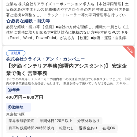
企業名 株式会社リアライズコーポレーション 求人名 【本社車両管理】土
日祝休み/六本木ヒルズ勤務/働きやすさ◎ 仕事の内容 整備工場や社内各部
署と連携や調整をし、トラック・トレーラー等の車両管理等を行っていた
だきます。※営業所：主にお客様から返却された車両を速やかにメンテナ
必要な経験・能力等
ンスし、次のお客様にお貸し出しするための拠点 【具体的には】■整備工
必要な経験・能力等 【必須】■会社の方針を理解し、組織の一員として主
場への整備発注・入出庫調整、社内各部署との連携・調整■車両の入出庫
体的に業務に取り組める方■電話対応に抵抗のない方■基本的なPCスキル
スケジュール管理■返却車両の整備に関する調査・進捗管理等※弊社事業
（Excel、Word、PowerPoint）がある方 【歓迎】■物流・運送・自動車・
理念である「日本の物流を守り抜く」ために重要な役割を担い、社会イン
輸送機器業界での勤務経験をお持ちの方 【身につくスキル】■高度な調
フラを支える責任とやりがいを実感できます。 ※勤務地は東京本社（六本
整・交渉力：社内外との調整により高度な調整・交渉力が養われます。■
木ヒルズ）になります。 ※毎週土日しっかり休める週休2日制です。 募集
正社員
コストマネジメント能力：整備工場からの修理費の見積もりを精査し、無
株式会社クライス・アンド・カンパニー
職種 【本社車両管理】土日祝休み/六本木ヒルズ勤務/働きやすさ◎
駄なコストを見極めるため、経営的視点での数字感覚が身につきます。■
期日・進捗管理能力：リース開始日や車検のタイミング等を管理し調整す
【汐留/インテリア事務(部署内アシスタント)】 安定企
る力が身に付きます。 学歴・資格 学歴：大学院 大学 語学力： 資格：
業で働く 営業事務
ドイツの高級キッチンメーカーの国内唯一の代理店の当社にて事務スタッフとして、部署
内の事務業務全般をお任せいたします。 裁量を持って働いていただけるため、スキルア
ップも可能です。
年俸
400万円～600万円
勤務地
東京都港区
業界未経験歓迎
年間休日120日以上
介護休暇あり
月平均残業時間20時間以内
転勤なし
退職金あり
在宅OK
育休あり
完全週休2日制
インセンティブあり
交通費支給