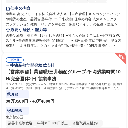
住宅手当あり
研修あり
退職金あり
在宅OK
賞与あり
仕事の内容
完全週休2日制
交通費支給
駅近5分以内
中国語
土日祝休み
企業名 高波クリエイト株式会社 求人名 【生産管理】キャラクターバック
や雑貨の生産・品質管理/年休125日/転勤無 仕事の内容 人気キャラクター
のファッション雑貨・バッグを中心に、多彩なアイテムの企画・製造を手
掛ける当社にて、自社企画・開発商品の生産管理・品質管理を担当。『か
必要な経験・能力等
わいい』を届けるやりがいのあるポジションです。 有名ブランドやキャラ
必要な経験・能力等 【いずれも必須】■社会人経験３年以上■基本的なPC
クターライセンスを活用した商品の企画・開発・販売を行っています。企
スキル■普通自動車運転免許（AT限定可）■海外出張(主に中国)が可能な方
画段階から納品まで、商品の製造に関わる全てのプロセスにおいて、生産
※案件により頻度はことなりますが1回の出張で5～10日程度滞在いただ
管理及び品質管理を担当。仕様書の作成、生産スケジュールの組立て、工
く予定です。 【歓迎】■英語もしくは中国語に抵抗のない方■雑貨品など
場へ見積依頼・価格交渉、サンプルの品質確認や検査の手配、ライセンス
の生産管理業務の経験 ≪求める人物像≫ ・製品の検品業務などあるた
元様とのやり取り、輸入関連の書類の管理、国内倉庫での品質チェック、
正社員
め、『コツコツと実直に取り組める方』 ・工場やライセンス元を含む社内
三井物産都市開発株式会社
工場開拓などがございます。 募集職種 【生産管理】キャラクターバック
外関係者と友好なコミュニケーションが取れる方 ※折衝は営業担当がメイ
や雑貨の生産・品質管理/年休125日/転勤無
ンで行います。 学歴・資格 学歴：大学院 大学 高専 短大 専修学校 高校 語
【営業事務】業務職/三井物産グループ/平均残業時間10
学力： 資格：
H/完全週休2日 営業事務
オフィスビル、賃貸マンション、物流倉庫等の不動産開発事業における用地取得、開発推
進、賃貸運営、売却、仲介・活用提案等を行う営業部門において事務業務を担当いただき
ます。
月給
30万9500円～43万4000円
勤務地
東京都港区
業界未経験歓迎
年間休日120日以上
資格取得支援あり