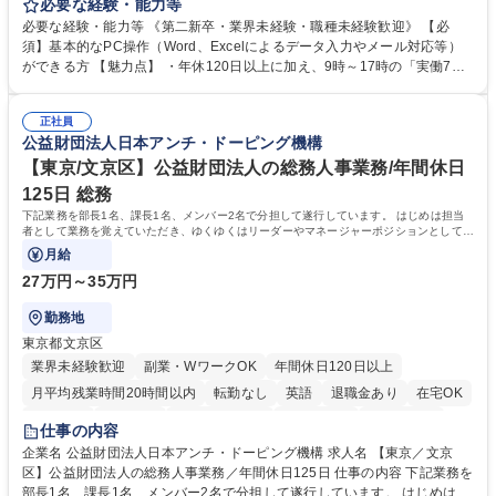
テム入力、電話・FAX対応をお任せします。将来的には、各種委員会の運
必要な経験・能力等
営事務局業務などにも幅広く携わっていただきます。 【会員管理・データ
必要な経験・能力等 《第二新卒・業界未経験・職種未経験歓迎》 【必
入力業務】 ・医師（会員）の住所変更、個人情報のシステム登録・更新
須】基本的なPC操作（Word、Excelによるデータ入力やメール対応等）
・年会費の徴収管理や入金データの照合確認 【問い合わせ対応】 ・会員
ができる方 【魅力点】 ・年休120日以上に加え、9時～17時の「実働7時
（医師）からの電話、FAX、ネット申請に伴う相談受付 ・複雑な案件のへ
間勤務」で残業も少なくワークライフバランスは抜群です。 【将来的な業
のエスカレーション・連携対応 募集職種 第二新卒歓迎！【正社員事務】
務（各種委員会運営）】 ・学会内における各種委員会のスケジュール調
年休120日/デスクワーク中心で残業少なめ
正社員
整、資料作成、当日の運営サポート 学歴・資格 学歴：大学院 大学 語学
公益財団法人日本アンチ・ドーピング機構
力： 資格：
【東京/文京区】公益財団法人の総務人事業務/年間休日
125日 総務
下記業務を部長1名、課長1名、メンバー2名で分担して遂行しています。 はじめは担当
者として業務を覚えていただき、ゆくゆくはリーダーやマネージャーポジションとして活
躍いただくことを期待しています。
月給
27万円～35万円
勤務地
東京都文京区
業界未経験歓迎
副業・WワークOK
年間休日120日以上
月平均残業時間20時間以内
転勤なし
英語
退職金あり
在宅OK
賞与あり
育休あり
完全週休2日制
交通費支給
土日祝休み
仕事の内容
食事補助あり
企業名 公益財団法人日本アンチ・ドーピング機構 求人名 【東京／文京
区】公益財団法人の総務人事業務／年間休日125日 仕事の内容 下記業務を
部長1名、課長1名、メンバー2名で分担して遂行しています。 はじめは担