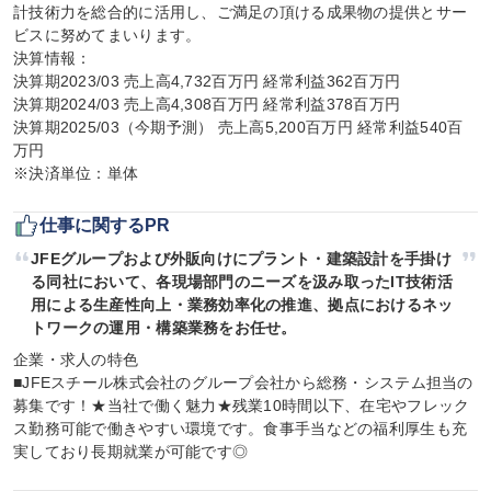
計技術力を総合的に活用し、ご満足の頂ける成果物の提供とサー
ビスに努めてまいります。

決算情報：

決算期2023/03 売上高4,732百万円 経常利益362百万円

決算期2024/03 売上高4,308百万円 経常利益378百万円

決算期2025/03（今期予測） 売上高5,200百万円 経常利益540百
万円

※決済単位：単体
仕事に関するPR
JFEグループおよび外販向けにプラント・建築設計を手掛け
る同社において、各現場部門のニーズを汲み取ったIT技術活
用による生産性向上・業務効率化の推進、拠点におけるネッ
トワークの運用・構築業務をお任せ。
企業・求人の特色

■JFEスチール株式会社のグループ会社から総務・システム担当の
募集です！★当社で働く魅力★残業10時間以下、在宅やフレック
ス勤務可能で働きやすい環境です。食事手当などの福利厚生も充
実しており長期就業が可能です◎