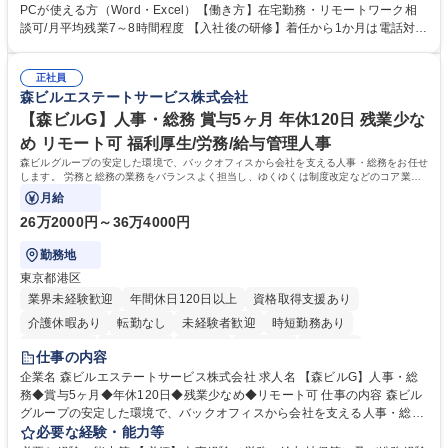
意見を、企業活動に活かしています。お客様からの声に迅速かつ誠意をも
PCが使える方（Word・Excel）【働き方】在宅勤務・リモートワーク相
って対応、情報提供するとともにグループ内活動に反映しています。 【具
談可/月平均残業7～8時間程度 【入社後の研修】着任から1か月は電話対応
体的には】電話応対、メール、お手紙対応、ご指摘品調査報告書作成、有
のOJTを中心に実施し、電話対応に慣れた段階でメール・手紙のOJTを実
人チャットボット対応など。 【1日の対応件数】■電話：月間一人当たり
施する予定です。独り立ち以降もしっかりフォローする体制を整えていま
平均100件前後■メール・手紙：同上40件前後 募集職種 中野本社【お客様
正社員
すのでご安心ください。 【当社について】キリングループの広報機能を担
森ビルエステートサービス株式会社
相談室】お客様のお声をもとにより良い商品づくりへ貢献
う会社として、お客様との出会いを大切にし、磨き上げたホスピタリティ
を込めてコミュニケーションをとりながら広報関連業務を行っておりま
【森ビルG】人事・総務 賞与5ヶ月 年休120日 残業少な
す。 学歴・資格 学歴：大学院 大学 高専 短大 専修学校 高校 語学力： 資
め リモート可 福利厚生/労務/給与管理人事
格：
森ビルグループの安定した環境で、バックオフィスから会社を支える人事・総務をお任せ
します。 労務と総務の業務をバランスよく担当し、ゆくゆくは制度改定などのコア業務
にも挑戦できる、やりがいある環境です。
月給
26万2000円～36万4000円
勤務地
東京都港区
業界未経験歓迎
年間休日120日以上
資格取得支援あり
介護休暇あり
転勤なし
未経験者歓迎
時短勤務あり
経験者歓迎
退職金あり
在宅OK
賞与あり
育休あり
仕事の内容
完全週休2日制
交通費支給
長期歓迎
駅近5分以内
土日祝休み
企業名 森ビルエステートサービス株式会社 求人名 【森ビルG】人事・総
務◆賞与5ヶ月◆年休120日◆残業少なめ◆リモート可 仕事の内容 森ビル
グループの安定した環境で、バックオフィスから会社を支える人事・総務
をお任せします。 労務と総務の業務をバランスよく担当し、ゆくゆくは制
必要な経験・能力等