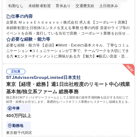
転勤なし
未経験者歓迎
育休あり
交通費支給
土日祝休み
服装自由
仕事の内容
企業名 ＭｕｓｅＥｎｄｅａｖｏｒ株式会社 求人名 【コーポレート庶務】
未経験歓迎/土日祝休/エンタメを支える事務 仕事の内容 音楽やライブ等の
イベントを企画・進行している当社で庶務・コーポレート業務をお任せし
ます。幅広い音楽・芸能業務のインフラとなる社内業務全般をサポート
必要な経験・能力等
し、チームの円滑な運営を支えていただきます。 ■社内の庶務・一般事務
必要な経験・能力等 【必須】■Word・Excelの基本スキル、丁寧なコミュ
全般、書類整理、備品管理・発注 ■郵便物の仕分け、来客・電話対応、社
ニケーション ■コミュニケーションが丁寧で、チームワークを大切にでき
内環境の維持サポート ■経理や人事/採用の外注事業者とのやりとり・プロ
る方 ■エンターテインメントに興味がある方 【魅力】■幅広い音楽・芸能
セスの推進 ★外注連携など幅広い業務に携わるため、事務スキルだけでな
ビジネスを展開する企業のインフラを支えるため、エンタメ業界の裏側を
く 進行管理能力や調整力など、市場価値の高いキャリアアップが可能で
体感しながら、社会貢献性の高い業務に携わることができます。■単なる
す。 ※業務の変更範囲：会社の定める業務※ 募集職種 【コーポレート庶
正社員
ルーティンワークに留まらず、外注事業者との連携や業務プロセスの推進
STJAdvisorsGroupLimited日本支社
務】未経験歓迎/土日祝休/エンタメを支える事務
など、自らの裁量で組織の仕組みづくりに関われるやりがいがあります。
■土日祝休みで、プライベートと両立しながら専門スキルを磨ける環境で
東京【経理・総務】週1日出社程度のリモート中心/残業
す。 学歴・資格 学歴：大学院 大学 高専 短大 専修学校 高校 語学力： 資
基本無/独立系ファーム 総務事務
格：
独立系ECMアドバイザリーファームとして上場前後の資本市場戦略を設計する当社にて
経理・総務をお任せします。基礎的なバックオフィス業務からスタートし組織を支える専
任担当として広く活躍できる環境です。
年俸
400万円以上
勤務地
東京都千代田区