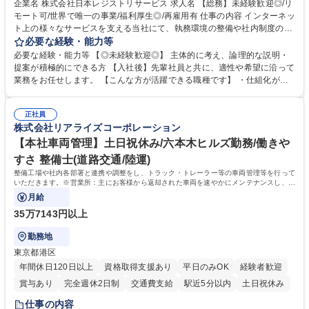
企業名 株式会社日本レジストリサービス 求人名 【総務】未経験歓迎◎/リ
モート可/世界で唯一の事業/福利厚生◎/再雇用有 仕事の内容 インターネッ
ト上の様々なサービスを支える当社にて、執務環境の整備や社内制度の検
討、イベント運営などの幅広い業務を担当し、間接的に会社の生産性向上
必要な経験・能力等
や成長に貢献している部署です。 会社の全メンバーが安心して長く成果を
必要な経験・能力等 【◎未経験歓迎◎】 主体的に考え、論理的な説明・
発揮できる環境を整えるために、毎日のメンテナンスや維持管理に加え、
提案が積極的にできる方 【入社後】先輩社員と共に、適性や希望に沿って
新たな施策検討を積極的に行っていただき、会社全体を巻き込み課題解決
業務をお任せします。 【こんな方が活躍できる職種です】 ・仕組化が好
を推進。 ・オフィス運営：執務環境の整備・物品管理・社内規定整備/改
き/得意・協働の姿勢を持っている・優先順位付け、マルチタスクが得意・
善・イベント企画/運営・非常時の対応 など、本人の希望や適性によって
様々な立場で物事を考えられる・定型業務だけでなく突発的な出来事にも
幅広い業務の体得が可能で、多様なキャリアパスを描くことも可能です。
正社員
対処できる・新しいことに興味関心がある 【魅力】■自己啓発支援：資格
株式会社リアライズコーポレーション
募集職種 【総務】未経験歓迎◎/リモート可/世界で唯一の事業/福利厚生◎/
取得や通信教育など費用の80%（年間25万円まで）を補助 ■住宅手当：家
再雇用有
賃の50%（月額7万円まで）を補助 学歴・資格 学歴：大学院 大学 語学
【本社車両管理】土日祝休み/六本木ヒルズ勤務/働きや
力： 資格：
すさ 整備士(道路交通/陸運)
整備工場や社内各部署と連携や調整をし、トラック・トレーラー等の車両管理等を行って
いただきます。※営業所：主にお客様から返却された車両を速やかにメンテナンスし、次
のお客様にお貸し出しするための拠点
月給
35万7143円以上
勤務地
東京都港区
年間休日120日以上
資格取得支援あり
平日のみOK
経験者歓迎
賞与あり
完全週休2日制
交通費支給
駅近5分以内
土日祝休み
仕事の内容