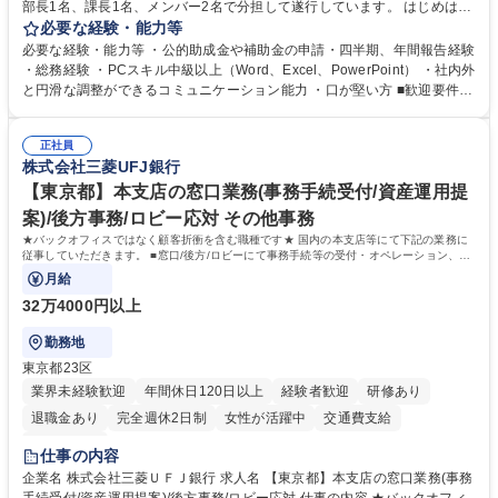
部長1名、課長1名、メンバー2名で分担して遂行しています。 はじめは担
当者として業務を覚えていただき、ゆくゆくはリーダーやマネージャーポ
必要な経験・能力等
ジションとして活躍いただくことを期待しています。 【総務・人事グルー
必要な経験・能力等 ・公的助成金や補助金の申請・四半期、年間報告経験
プの業務内容】 ・人事制度関連 ・採用活動 ・教育研修の企画、実行 ・勤
・総務経験 ・PCスキル中級以上（Word、Excel、PowerPoint） ・社内外
怠管理 ・官公庁への各種提出 ・法定の会議運営（評議員会、理事会） ・
と円滑な調整ができるコミュニケーション能力 ・口が堅い方 ■歓迎要件
コンプライアンス ・内部規程やルールの管理、整備、文書管理 ・契約関
・採用業務経験 ・英語に抵抗がない方 ・営業経験 学歴・資格 学歴：大学
連 ・衛生管理 ・防災関連・公的助成金の管理・オフィス、ファシリティ
院 大学 高専 短大 専修学校 高校 語学力： 資格：
管理 ・福利厚生関連 ・職員からの問合せ、相談対応 ・その他日常の総務
正社員
株式会社三菱UFJ銀行
業務全般 募集職種 【東京／文京区】公益財団法人の総務人事業務／年間
休日125日
【東京都】本支店の窓口業務(事務手続受付/資産運用提
案)/後方事務/ロビー応対 その他事務
★バックオフィスではなく顧客折衝を含む職種です★ 国内の本支店等にて下記の業務に
従事していただきます。 ■窓口/後方/ロビーにて事務手続等の受付・オペレーション、お
客様対応
月給
32万4000円以上
勤務地
東京都23区
業界未経験歓迎
年間休日120日以上
経験者歓迎
研修あり
退職金あり
完全週休2日制
女性が活躍中
交通費支給
土日祝休み
仕事の内容
企業名 株式会社三菱ＵＦＪ銀行 求人名 【東京都】本支店の窓口業務(事務