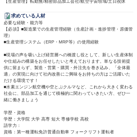
【生産管理】転勤無/精密部品加工会社/航空宇宙領域/土日祝休
求めている人材
必要な経験・能力等

【必須】■製造業での生産管理経験（生産計画・進捗管理・原価管
理）

■生産管理システム（ERP・MRP等）の使用経験

■現場の声を吸い上げ経営層への橋渡し役として、新しい生産体制
や仕組みの構築をお任せしたいと考えております。単なる技術提
供に留まらず、製造・営業・購買・外注先を巻き込み、「全体最
適」の実現に向けて社内改善にご興味をお持ちの方はご活躍いた
だける環境です！

■水素エンジン航空機や空とぶクルマなど、これから大きく変わる
社会に、部品加工を通じて積極的に関わっていきたい方、ぜひ一
緒に働きましょう

学歴・資格

学歴：大学院 大学 高専 短大 専修学校 高校

語学力：

資格：第一種運転免許普通自動車 フォークリフト運転者