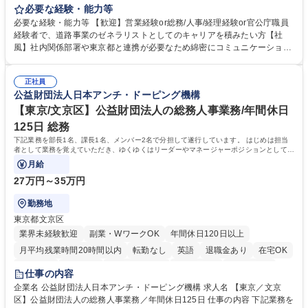
等のフロント部門の部署等幅広い部署での業務をお任せいたします。研修
必要な経験・能力等
制度やキャリア支援が充実しております！ ※下記業務詳細 【業務詳細】■
必要な経験・能力等 【歓迎】営業経験or総務/人事/経理経験or官公庁職員
管理部門：広報、人事、経理など当公社の運営に係る管理業務 ■収益部
経験者で、道路事業のゼネラリストとしてのキャリアを積みたい方【社
門：駐車場の新規開拓、管理運営、新宿駅西口広場の「イベントコーナ
風】社内関係部署や東京都と連携が必要なため綿密にコミュニケーション
ー」などの管理運営 ■道路部門：整備の急がれる骨格幹線道路や木造住宅
を図っています。 【業務の魅力】■幅広く携われる：総合職（事務）で
密集地域の特定整備路線の用地取得、道路に関する普及啓発事業、都内の
は、駐車場の管理運営や道路用地の取得、公益財団法人の中枢を担う管理
道路施設や道路工事現場の見学ツアー事業 ※入社後は上記いずれかの部門
正社員
部門など多岐に渡る業務を経験できます。 ■様々なプロジェクト：駐車場
公益財団法人日本アンチ・ドーピング機構
へ配属。※業務内容変更の範囲：会社の定める業務 募集職種 【都庁グル
事業の他、新宿駅西口広場内に設置された照明を兼ねた広告「ブライトサ
ープ】総合職（事務）◇残業月平均9時間未満／有給年平均16日取得
イン」の管理運営を行うなど、事業収益を生み出す活動を積極的に行って
【東京/文京区】公益財団法人の総務人事業務/年間休日
います。 学歴・資格 学歴：大学院 大学 高専 短大 専修学校 高校 語学力：
125日 総務
資格：
下記業務を部長1名、課長1名、メンバー2名で分担して遂行しています。 はじめは担当
者として業務を覚えていただき、ゆくゆくはリーダーやマネージャーポジションとして活
躍いただくことを期待しています。
月給
27万円～35万円
勤務地
東京都文京区
業界未経験歓迎
副業・WワークOK
年間休日120日以上
月平均残業時間20時間以内
転勤なし
英語
退職金あり
在宅OK
賞与あり
育休あり
完全週休2日制
交通費支給
土日祝休み
仕事の内容
食事補助あり
企業名 公益財団法人日本アンチ・ドーピング機構 求人名 【東京／文京
区】公益財団法人の総務人事業務／年間休日125日 仕事の内容 下記業務を