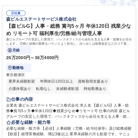
正社員
森ビルエステートサービス株式会社
【森ビルG】人事・総務 賞与5ヶ月 年休120日 残業少な
め リモート可 福利厚生/労務/給与管理人事
森ビルグループの安定した環境で、バックオフィスから会社を支える人事・総務をお任せ
します。 労務と総務の業務をバランスよく担当し、ゆくゆくは制度改定などのコア業務
にも挑戦できる、やりがいある環境です。
月給
26万2000円～36万4000円
勤務地
東京都港区
業界未経験歓迎
年間休日120日以上
資格取得支援あり
介護休暇あり
転勤なし
未経験者歓迎
時短勤務あり
経験者歓迎
退職金あり
在宅OK
賞与あり
育休あり
仕事の内容
完全週休2日制
交通費支給
長期歓迎
駅近5分以内
土日祝休み
企業名 森ビルエステートサービス株式会社 求人名 【森ビルG】人事・総
務◆賞与5ヶ月◆年休120日◆残業少なめ◆リモート可 仕事の内容 森ビル
グループの安定した環境で、バックオフィスから会社を支える人事・総務
をお任せします。 労務と総務の業務をバランスよく担当し、ゆくゆくは制
必要な経験・能力等
度改定などのコア業務にも挑戦できる、やりがいある環境です。 ■勤怠管
必要な経験・能力等 【必須】人事経験（労務・給与社保等）及び総務経験
理、給与計算、社会保険手続き、年末調整等の労務管理全般 ■入退社手続
【歓迎】経理実務経験、簿記3級以上 業界未経験の方も歓迎です。マニュ