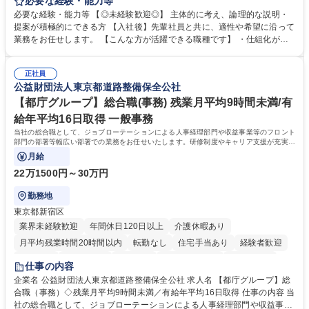
討、イベント運営などの幅広い業務を担当し、間接的に会社の生産性向上
必要な経験・能力等
や成長に貢献している部署です。 会社の全メンバーが安心して長く成果を
必要な経験・能力等 【◎未経験歓迎◎】 主体的に考え、論理的な説明・
発揮できる環境を整えるために、毎日のメンテナンスや維持管理に加え、
提案が積極的にできる方 【入社後】先輩社員と共に、適性や希望に沿って
新たな施策検討を積極的に行っていただき、会社全体を巻き込み課題解決
業務をお任せします。 【こんな方が活躍できる職種です】 ・仕組化が好
を推進。 ・オフィス運営：執務環境の整備・物品管理・社内規定整備/改
き/得意・協働の姿勢を持っている・優先順位付け、マルチタスクが得意・
善・イベント企画/運営・非常時の対応 など、本人の希望や適性によって
様々な立場で物事を考えられる・定型業務だけでなく突発的な出来事にも
幅広い業務の体得が可能で、多様なキャリアパスを描くことも可能です。
正社員
対処できる・新しいことに興味関心がある 【魅力】■自己啓発支援：資格
公益財団法人東京都道路整備保全公社
募集職種 【総務】未経験歓迎◎/リモート可/世界で唯一の事業/福利厚生◎/
取得や通信教育など費用の80%（年間25万円まで）を補助 ■住宅手当：家
再雇用有
賃の50%（月額7万円まで）を補助 学歴・資格 学歴：大学院 大学 語学
【都庁グループ】総合職(事務) 残業月平均9時間未満/有
力： 資格：
給年平均16日取得 一般事務
当社の総合職として、ジョブローテーションによる人事経理部門や収益事業等のフロント
部門の部署等幅広い部署での業務をお任せいたします。研修制度やキャリア支援が充実し
ております！ ※下記業務詳細
月給
22万1500円～30万円
勤務地
東京都新宿区
業界未経験歓迎
年間休日120日以上
介護休暇あり
月平均残業時間20時間以内
転勤なし
住宅手当あり
経験者歓迎
研修あり
退職金あり
賞与あり
完全週休2日制
交通費支給
仕事の内容
駅近5分以内
資格取得手当あり
食事補助あり
企業名 公益財団法人東京都道路整備保全公社 求人名 【都庁グループ】総
合職（事務）◇残業月平均9時間未満／有給年平均16日取得 仕事の内容 当
社の総合職として、ジョブローテーションによる人事経理部門や収益事業