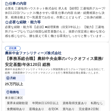
完全週休2日制
交通費支給
寮・社宅あり
仕事の内容
企業名 三菱地所ハウスネット株式会社 求人名 【経理】三菱地所グループ/
休日122日/フレックス/働きやすい環境 仕事の内容 出納・経費精算から決
算、税務全般まで一気通貫でお任せ。作業にとどまらず、ご自身の経験を
活かして主体的にバックオフィスを支えるポジションです。 経理業務全般
必要な経験・能力等
をお任せします。 ■出納業務（日々の入出金、経費精算業務） ■管理会
必要な経験・能力等 【必須】■経理業務（目安3年以上） 【魅力】三菱地
計・税務（月次実績資料作成、四半期決算、税務全般など） 募集職種
所グループならではの強固な経営基盤のもと、抜群の安定感と確かな安心
【経理】三菱地所グループ/休日122日/フレックス/働きやすい環境
感を感じながら、腰を据えて長く働ける環境がしっかりと整っています。
当社では現在、働き方改革や徹底した業務効率化を推進中。ワークライフ
バランスの実現に向けて有給休暇の取得を強力に後押ししており、長期休
正社員
暇の取得はもちろん、日々のプライベートの時間も十分に確保できるよ
農林中金ファシリティーズ株式会社
う、職場環境が整備されています。 「これまでの経理経験を活かしつつ、
仕事も私生活も両立させたい」という方におすすめです。 学歴・資格 学
【事務系総合職】農林中央金庫のバックオフィス業務/
歴：大学院 大学 高専 短大 専修学校 高校 語学力： 資格：日商簿記検定3
安定基盤/年休120日 総務
級
農林中央金庫のファシリティマネジメント関連業務を行うグループ会社である当社にて、
総務・庶務業務やファシリティマネジメントを行う事務系総合職を募集いたします。
月給
25万円以上
勤務地
東京都江東区
業界未経験歓迎
年間休日120日以上
資格取得支援あり
転勤なし
食費補助あり
退職金あり
在宅OK
賞与あり
完全週休2日制