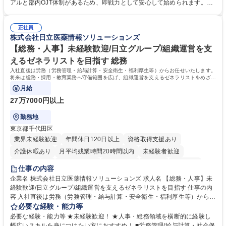
き、社内規定の改定や人事制度改定などのコア業務 ■社内イベントの企画
アルと部内OJT体制があるため、即戦力として安心して始められます。
運営やその他総務業務全般 ※労務と総務を1：1の割合でお任せ。 入社後
【魅力・やりがい】森ビルGの安定基盤で労務から総務まで幅広く携われ
は部内のOJTを中心に、あなたの経験に合わせて不足している部分はいつ
ます。定型業務に留まらず、社内規定や人事制度の改定など会社のコア業
でも質問・相談できる環境が整っているため、安心して成長できます。 募
正社員
務に挑戦できるため、自身の成長と組織への貢献度をダイレクトに実感で
株式会社日立医薬情報ソリューションズ
集職種 【森ビルG】人事・総務◆賞与5ヶ月◆年休120日◆残業少なめ◆
きます。 残業少なめ、週1日リモート可など、ワークライフバランスを保
リモート可
ち長期活躍できる環境です。 「これまでの幅広い経験を活かし、長期的な
【総務・人事】未経験歓迎/日立グループ/組織運営を支
キャリアを築きたい」という前向きな意欲と挑戦を全力で応援します。 学
えるゼネラリストを目指す 総務
歴・資格 学歴：大学院 大学 高専 短大 専修学校 高校 語学力： 資格：日商
入社直後は労務（労務管理・給与計算・安全衛生・福利厚生等）からお任せいたします。
簿記検定1級 日商簿記検定2級 日商簿記検定3級
将来は総務・採用・教育業務へ守備範囲を広げ、組織運営を支えるゼネラリストをめざせ
ます。
月給
27万7000円以上
勤務地
東京都千代田区
業界未経験歓迎
年間休日120日以上
資格取得支援あり
介護休暇あり
月平均残業時間20時間以内
未経験者歓迎
住宅手当あり
時短勤務あり
退職金あり
在宅OK
賞与あり
仕事の内容
育休あり
完全週休2日制
交通費支給
土日祝休み
寮・社宅あり
企業名 株式会社日立医薬情報ソリューションズ 求人名 【総務・人事】未
経験歓迎/日立グループ/組織運営を支えるゼネラリストを目指す 仕事の内
容 入社直後は労務（労務管理・給与計算・安全衛生・福利厚生等）からお
任せいたします。将来は総務・採用・教育業務へ守備範囲を広げ、組織運
必要な経験・能力等
営を支えるゼネラリストをめざせます。 ・初期業務：労働時間管理、給与
必要な経験・能力等 ★未経験歓迎！ ★人事・総務領域を横断的に経験し
計算、社会保険対応、福利厚生管理、安全衛生、健康経営推進等をお任せ
幅広いスキルを身につけたい方におすすめ！ ■労務管理(給与計算・社会保