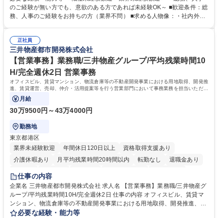
採用や教育等の業務内容により、関西圏以外への日帰り・宿泊を伴う国内
のご経験が無い方でも、意欲のある方であれば未経験OK～ ■歓迎条件：総
出張もございます。 ※担当業務を持ちつつ、お互いに助け合いながら、総
務、人事のご経験をお持ちの方（業界不問） ■求める人物像：・社内外の
務部という組織として協力しながら進める体制です。 募集職種 【大阪】
関係各部門との調整を率先して行い、業務を円滑に遂行できる協調性やコ
総務人事＜未経験歓迎＞◇三菱電機G・社会インフラを支える/年休127日
ミュニケーション能力を持っている方 ・人事総務領域に興味がありゼネラ
正社員
リスト志向をお持ちの方 学歴・資格 学歴：大学院 大学 語学力： 資格：
三井物産都市開発株式会社
【営業事務】業務職/三井物産グループ/平均残業時間10
H/完全週休2日 営業事務
オフィスビル、賃貸マンション、物流倉庫等の不動産開発事業における用地取得、開発推
進、賃貸運営、売却、仲介・活用提案等を行う営業部門において事務業務を担当いただき
ます。
月給
30万9500円～43万4000円
勤務地
東京都港区
業界未経験歓迎
年間休日120日以上
資格取得支援あり
介護休暇あり
月平均残業時間20時間以内
転勤なし
退職金あり
在宅OK
賞与あり
育休あり
完全週休2日制
交通費支給
仕事の内容
駅近5分以内
土日祝休み
寮・社宅あり
企業名 三井物産都市開発株式会社 求人名 【営業事務】業務職/三井物産グ
ループ/平均残業時間10H/完全週休2日 仕事の内容 オフィスビル、賃貸マ
ンション、物流倉庫等の不動産開発事業における用地取得、開発推進、賃
貸運営、売却、仲介・活用提案等を行う営業部門において事務業務を担当
必要な経験・能力等