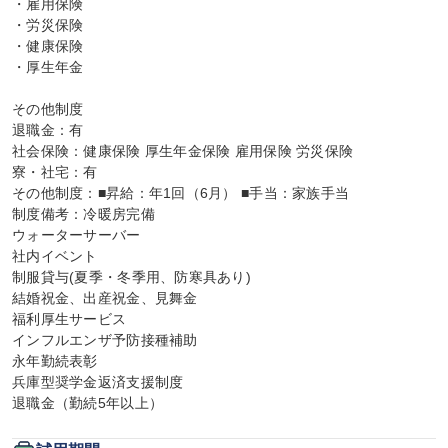
・雇用保険

・労災保険

・健康保険

・厚生年金

その他制度

退職金：有

社会保険：健康保険 厚生年金保険 雇用保険 労災保険

寮・社宅：有

その他制度：■昇給：年1回（6月） ■手当：家族手当

制度備考：冷暖房完備

ウォーターサーバー

社内イベント

制服貸与(夏季・冬季用、防寒具あり)

結婚祝金、出産祝金、見舞金

福利厚生サービス

インフルエンザ予防接種補助

永年勤続表彰

兵庫型奨学金返済支援制度

退職金（勤続5年以上）