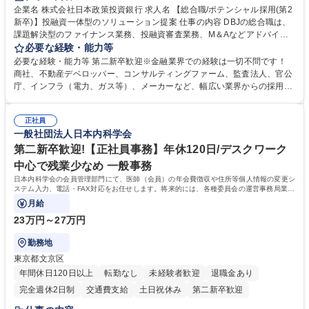
食事補助あり
託児所あり
企業名 株式会社日本政策投資銀行 求人名 【総合職/ポテンシャル採用(第2
新卒)】投融資一体型のソリューション提案 仕事の内容 DBJの総合職は、
課題解決型のファイナンス業務、投融資審査業務、M＆Aなどアドバイザ
リー業務、地域戦略企画業務など、多様な業務に精通し、複数の専門性を
必要な経験・能力等
掛け合わせて広く社会に貢献していく職種です。 入社後は、横断的なロー
必要な経験・能力等 第二新卒歓迎※金融業界での経験は一切不問です！
テーションを経て適性や専門性に応じたキャリアを形成していただきま
商社、不動産デベロッパー、コンサルティングファーム、監査法人、官公
す。総合職として入社いただき、下記いずれかの部門でご活躍いただきま
庁、インフラ（電力、ガス等）、メーカーなど、幅広い業界からの採用実
す。※未経験の方に関しては、入行後3ヶ月間の金融の実務を学んでいた
績があります。 ＜求める人物像＞DBJでは、強い社会的使命感をもち、今
だく研修を準備しております。 ・法人RM業務・金融機能業務・コーポレ
後の日本のあり方を俯瞰する総合性と、金融分野のフロンティアを切り拓
ート・ナレッジ業務 ※それぞれの業務内容に関しては、別途その他労働条
正社員
く高い志を併せもった人材を求めています。ポテンシャル採用（第2新
一般社団法人日本内科学会
件備考欄に記載 募集職種 【総合職/ポテンシャル採用(第2新卒)】投融資一
卒）では、金融業界での経験や知識を問いません。新たな時代を見据え
体型のソリューション提案
て、複雑化する社会課題の解決に向けて先鞭をつける役割を担いたい、と
第二新卒歓迎!【正社員事務】年休120日/デスクワーク
いう気概をお持ちの方を心待ちにしています。 学歴・資格 学歴：大学院
中心で残業少なめ 一般事務
大学 語学力： 資格：
日本内科学会の会員管理部門にて、医師（会員）の年会費徴収や住所等個人情報の変更シ
ステム入力、電話・FAX対応をお任せします。将来的には、各種委員会の運営事務局業務
などにも幅広く携わっていただきます。
月給
23万円～27万円
勤務地
東京都文京区
年間休日120日以上
転勤なし
未経験者歓迎
退職金あり
完全週休2日制
交通費支給
土日祝休み
第二新卒歓迎