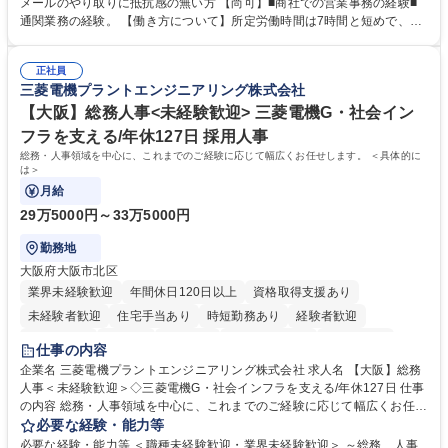
業務、請求書発行 ■海外工場とのスケジュール調整 ■在庫管理 ■輸入書類
メールのやり取りに抵抗感の無い方 【尚可】■商社での営業事務の経験■
の確認・作成 ■配送手配 ■通関業者を通して行う輸出入業全般 ■倉庫との
通関業務の経験。 【働き方について】所定労働時間は7時間と短めで、残
倉入れ調整等 ※ゼネラリストとしてのキャリアアップを目指すことが可能
業も月平均20時間以下です。時差出勤制度や週1日のリモート勤務も相談
です。単に商品を販売するだけでなく原料の仕入れから販売までをトータ
可能で、ワークライフバランスを保ち長期就業しやすい環境です。 【当社
ルプロデュースしているため、商品に関わる全ての業務をサポート頂きま
正社員
の強み】1991年の設立以来、外食産業を中心としたお客様の多様なニー
三菱電機プラントエンジニアリング株式会社
す。 募集職種 東京都中央区【営業事務・貿易事務】食品商社/残業少なめ/
ズに沿った冷凍水産物等の生産・輸入・販売を一貫して手掛けています。
リモート等相談可
自社工場と海外拠点の強固な連携によるワンストップサービスが最大の強
【大阪】総務人事<未経験歓迎> 三菱電機G・社会イン
みです。 学歴・資格 学歴：大学院 大学 語学力：英語 資格：
フラを支える/年休127日 採用人事
総務・人事領域を中心に、これまでのご経験に応じて幅広くお任せします。 ＜具体的に
は＞
月給
29万5000円～33万5000円
勤務地
大阪府大阪市北区
業界未経験歓迎
年間休日120日以上
資格取得支援あり
未経験者歓迎
住宅手当あり
時短勤務あり
経験者歓迎
退職金あり
在宅OK
賞与あり
完全週休2日制
交通費支給
仕事の内容
駅近5分以内
土日祝休み
服装自由
寮・社宅あり
食事補助あり
企業名 三菱電機プラントエンジニアリング株式会社 求人名 【大阪】総務
人事＜未経験歓迎＞◇三菱電機G・社会インフラを支える/年休127日 仕事
の内容 総務・人事領域を中心に、これまでのご経験に応じて幅広くお任せ
します。 ＜具体的には＞ ・総務/人事労務（給与・社保・勤怠管理など）
必要な経験・能力等
・採用・教育研修 ・福利厚生運用 など ※基本的には事務所勤務ですが、
必要な経験・能力等 ＜職種未経験歓迎・業界未経験歓迎＞ ～総務、人事