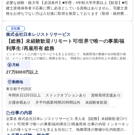
いただきます。 【詳細】・契約書管理、契約書製本、捺印対応、ファイリ
必要な経験・能力等 【必須条件】■学歴：4年制大学卒業以上【歓迎】■宅
ング、登記簿取得、調書取得・支払業務（各種費用支払、支払管理、請
建士資格保有者※応募に際し必須としている資格はありません。宅建士資
求・支払データ登録、取引先マスター申請対応）・予算作成及び予実管
格をお持ちでない方は入社後に取得を推奨しております（取得・維持費用
理・各種稟議書、報告書作成業務・各種台帳管理、交際費・会議費支払報
の一部補助あり） 【求める人物像】 ・向学心豊かで、主体的に行動でき
告書作成及び月次管理・部内総務庶務全般 など※※配属先によっては上記
る方。 ・社内外の多様な関係者と協調して業務を進められるコミュニケー
の他に担当頂く業務が発生する場合があります。 募集職種 【営業事務】
正社員
ション力がある方。 ・チャレンジを厭わず、粘り強く業務に取り組める
株式会社日本レジストリサービス
業務職/三井物産グループ/平均残業時間10H/完全週休2日
方。多様な関係者と謙虚に信頼関係を構築でき、期限を意識したスケジュ
ール管理が出来る方。※将来的に他部署（営業部門、コーポレート部門）
【総務】未経験歓迎 /リモート可/世界で唯一の事業/福
へのジョブローテーションの可能性があります。 学歴・資格 学歴：大学
利厚生 /再雇用有 総務
院 大学 語学力： 資格：宅地建物取引士
インターネット上の様々なサービスを支える当社にて、執務環境の整備や社内制度の検
討、イベント運営などの幅広い業務を担当し、間接的に会社の生産性向上や成長に貢献し
ている部署です。
月給
27万6000円以上
勤務地
東京都千代田区
年間休日120日以上
ストックオプションあり
資格取得支援あり
介護休暇あり
月平均残業時間20時間以内
未経験者歓迎
住宅手当あり
時短勤務あり
研修あり
在宅OK
賞与あり
仕事の内容
完全週休2日制
交通費支給
駅近5分以内
土日祝休み
服装自由
企業名 株式会社日本レジストリサービス 求人名 【総務】未経験歓迎◎/リ
モート可/世界で唯一の事業/福利厚生◎/再雇用有 仕事の内容 インターネッ
ト上の様々なサービスを支える当社にて、執務環境の整備や社内制度の検