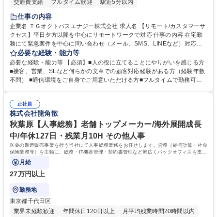
交通費支給
フルタイム歓迎
駅近5分以内
仕事の内容
企業名 ＴＧオクトパスエナジー株式会社 求人名 【リモート/カスタマーサ
クセス】平日夕方以降を中心にリモートワークで対応 仕事の内容 在宅勤
務にて緊急案件を中心に問い合わせ（メール、SMS、LINEなど）対応、
契約開始手続き処理などを行なっていただきます。カスタマーサクセス
必要な経験・能力等
（Digiops：デジオプス）と運用構築の業務となります。 ■お問い合わせ
必要な経験・能力等 【必須】■人の役に立てることにやりがいを感じる方
対応業務全般（システム入力、契約手続き含む） ■デジタルコミュニケー
■接客、営業、SEなど何らかの文章での顧客対応経験がある方（経験年数
ションツール（メール、SMS、LINE等）を使用 ■お客様のニーズに応じた
不問） ■通信環境をご自身でご用意いただける方■フルタイムで勤務可能
新プラン案内やトラブル対応 ■土日祝は主にメールでの対応、緊急度の高
な方 ※土日祝は1名体制となるため一人の環境で責任を持って業務を行っ
い問い合わせを優先 ■緊急時の電話対応 エネルギー×Tech！お客様に寄り
ていただける方【歓迎要件】■再生可能エネルギーを世の中に広め地球環
添ってサービス提供できることが魅力 募集職種 【リモート/カスタマーサ
正社員
境に貢献したい■改善提案や改善アクション等新しいことに意欲がある方
株式会社龍角散
クセス】平日夕方以降を中心にリモートワークで対応
【英語（語学力）】■翻訳ツールを用い英語でコミュニケーションをとる
ことに抵抗がない方■英語は話せなくても問題はありませんが、英語が話
秋葉原【人事総務】老舗トップメーカー/海外展開成長
せますと、よりチャンスが広がります。※日本語がネイティブレベル必須
中/年休127日・残業月10H その他人事
学歴・資格 学歴：大学院 大学 高専 短大 専修学校 高校 語学力： 資格：
医薬の製造販売事業を行う当社にて人事総務業務をお任せします。労務（給与計算・社会
保険業務等）を主軸に、総務・IT機器管理・契約書管理など幅広くバックオフィスを支え
る業務です。
月給
27万円以上
勤務地
東京都千代田区
業界未経験歓迎
年間休日120日以上
月平均残業時間20時間以内