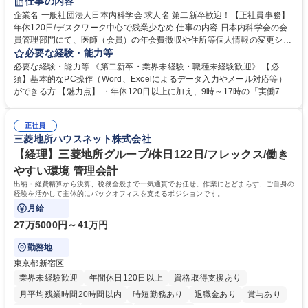
仕事の内容
企業名 一般社団法人日本内科学会 求人名 第二新卒歓迎！【正社員事務】
年休120日/デスクワーク中心で残業少なめ 仕事の内容 日本内科学会の会
員管理部門にて、医師（会員）の年会費徴収や住所等個人情報の変更シス
テム入力、電話・FAX対応をお任せします。将来的には、各種委員会の運
必要な経験・能力等
営事務局業務などにも幅広く携わっていただきます。 【会員管理・データ
必要な経験・能力等 《第二新卒・業界未経験・職種未経験歓迎》 【必
入力業務】 ・医師（会員）の住所変更、個人情報のシステム登録・更新
須】基本的なPC操作（Word、Excelによるデータ入力やメール対応等）
・年会費の徴収管理や入金データの照合確認 【問い合わせ対応】 ・会員
ができる方 【魅力点】 ・年休120日以上に加え、9時～17時の「実働7時
（医師）からの電話、FAX、ネット申請に伴う相談受付 ・複雑な案件のへ
間勤務」で残業も少なくワークライフバランスは抜群です。 【将来的な業
のエスカレーション・連携対応 募集職種 第二新卒歓迎！【正社員事務】
務（各種委員会運営）】 ・学会内における各種委員会のスケジュール調
年休120日/デスクワーク中心で残業少なめ
正社員
整、資料作成、当日の運営サポート 学歴・資格 学歴：大学院 大学 語学
三菱地所ハウスネット株式会社
力： 資格：
【経理】三菱地所グループ/休日122日/フレックス/働き
やすい環境 管理会計
出納・経費精算から決算、税務全般まで一気通貫でお任せ。作業にとどまらず、ご自身の
経験を活かして主体的にバックオフィスを支えるポジションです。
月給
27万5000円～41万円
勤務地
東京都新宿区
業界未経験歓迎
年間休日120日以上
資格取得支援あり
月平均残業時間20時間以内
時短勤務あり
退職金あり
賞与あり