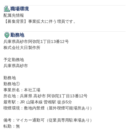
職場環境
配属先情報

【募集背景】事業拡大に伴う増員です。
勤務地
兵庫県高砂市阿弥陀1丁目13番12号

株式会社大日製作所

予定勤務地

兵庫県高砂市

勤務地

勤務地①

事業所名：本社工場

所在地：兵庫県 高砂市 阿弥陀1丁目13番12号

最寄駅：JR 山陽本線 曽根駅 徒歩5分

喫煙環境：敷地内禁煙（屋外喫煙可能場所あり）

備考：マイカー通勤可（従業員専用駐車場あり）

転勤：無