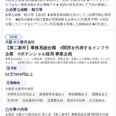
手続受付/資産運用提案)/後方事務/ロビー応対 仕事の内容 ★バックオフィ
スではなく顧客折衝を含む職種です★ 国内の本支店等にて下記の業務に従
事していただきます。 ■窓口/後方/ロビーにて事務手続等の受付・オペレ
必要な経験・能力等
ーション、お客様対応 ■窓口にて、ご来店された個人のお客様に対して金
必要な経験・能力等 【必須】★顧客折衝経験を活かしてご活躍可能な環境
融商品のご提案 ■効率的な事務運用の検討・構築等 ≪業務紹介：ご応募前
です。 ■販売or接客or窓口業務or営業経験をお持ちの方(業界不問) ※対話
に必ずご覧ください≫ ※記事 https://www.mysite.bk.mufg.jp/career/circle/
を通じてニーズをヒアリングし対応/提案を実施した経験必須 ■正社員とし
article17/ ※動画 https://youtu.be/H-S7HaJqqbg 募集職種 【東京都】本支
ての就業経験1年以上 【歓迎】■金融業界での就業経験■銀行での預金為替
店の窓口業務(事務手続受付/資産運用提案)/後方事務/ロビー応対
事務経験 ■金融商品の提案・販売経験 ≪魅力≫研修やOJT環境が整ってい
正社員
るので安心して入行いただけます。 幅広いキャリアの選択肢があり、公募
大阪ガス株式会社
や社内副業等を活用し、 一人ひとりが挑戦できるカルチャーが浸透してい
ます。 学歴・資格 学歴：大学院 大学 高専 短大 専修学校 高校 語学力：
【第二新卒】事務系総合職 #関西を代表するインフラ
資格：
企業 #ポテンシャル採用 事業企画
事務系総合職として、人事総務、資源海外、事業企画、営業などの業務に従事していただ
きます。 【業務内容の一例】■所属事業部の勤労業務 ■海外に関係する各種業務 ■営業部
門の企画スタッフ、ルート営業
月給
22万7000円以上
勤務地
大阪府大阪市中央区
年間休日120日以上
資格取得支援あり
時短勤務あり
退職金あり
在宅OK
完全週休2日制
交通費支給
駅近5分以内
土日祝休み
服装自由
第二新卒歓迎
寮・社宅あり
食事補助あり
仕事の内容
企業名 大阪ガス株式会社 求人名 【第二新卒】事務系総合職 #関西を代表