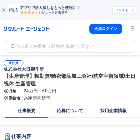
アプリで求人探しをもっと便利に！
インストール
レビュー高評価
無料
会員ログイン
他の求人を探す（勤務地 職種 年収など）
正社員
株式会社大日製作所
【生産管理】転勤無/精密部品加工会社/航空宇宙領域/土日
祝休 生産管理
24万円～60万円
月給
兵庫県高砂市
勤務地
仕事概要
応募について
採用企業情報
仕事内容