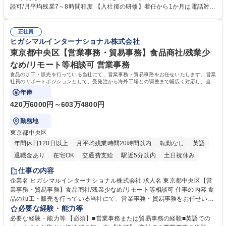
って対応、情報提供するとともにグループ内活動に反映しています。 【具
談可/月平均残業7～8時間程度 【入社後の研修】着任から1か月は電話対応
体的には】電話応対、メール、お手紙対応、ご指摘品調査報告書作成、有
のOJTを中心に実施し、電話対応に慣れた段階でメール・手紙のOJTを実
人チャットボット対応など。 【1日の対応件数】■電話：月間一人当たり
施する予定です。独り立ち以降もしっかりフォローする体制を整えていま
平均100件前後■メール・手紙：同上40件前後 募集職種 中野本社【お客様
正社員
すのでご安心ください。 【当社について】キリングループの広報機能を担
ヒガシマルインターナショナル株式会社
相談室】お客様のお声をもとにより良い商品づくりへ貢献
う会社として、お客様との出会いを大切にし、磨き上げたホスピタリティ
を込めてコミュニケーションをとりながら広報関連業務を行っておりま
東京都中央区【営業事務・貿易事務】食品商社/残業少
す。 学歴・資格 学歴：大学院 大学 高専 短大 専修学校 高校 語学力： 資
なめ/リモート等相談可 営業事務
格：
食品の加工・販売を行っている当社にて、営業事務・貿易事務をお任せいたします。営業
社員のサポートポジションとして、受発注から海外工場との調整まで幅広く対応し、当社
事業の根幹を支えていただきます。
年俸
420万6000円～603万4800円
勤務地
東京都中央区
年間休日120日以上
月平均残業時間20時間以内
転勤なし
英語
退職金あり
在宅OK
交通費支給
駅近5分以内
土日祝休み
仕事の内容
企業名 ヒガシマルインターナショナル株式会社 求人名 東京都中央区【営
業事務・貿易事務】食品商社/残業少なめ/リモート等相談可 仕事の内容 食
品の加工・販売を行っている当社にて、営業事務・貿易事務をお任せいた
します。営業社員のサポートポジションとして、受発注から海外工場との
必要な経験・能力等
調整まで幅広く対応し、当社事業の根幹を支えていただきます。 ■受発注
必要な経験・能力等 【必須】■営業事務または貿易事務の経験■英語での