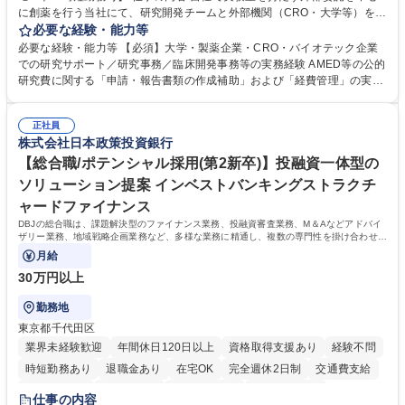
に創薬を行う当社にて、研究開発チームと外部機関（CRO・大学等）をつ
なぐハブとして、契約・発注・予算管理などの研究事務全般をお任せしま
必要な経験・能力等
す。 ■見積取得、発注、検収、請求処理等の事務手続き ■委託先との定例
必要な経験・能力等 【必須】大学・製薬企業・CRO・バイオテック企業
会議の調整・アジェンダ準備・議事録作成 ■研究報告書、試験関連資料、
での研究サポート／研究事務／臨床開発事務等の実務経験 AMED等の公的
SOP等の整備・版管理・保管 ■研究開発の進捗・タイムライン・予算執行
研究費に関する「申請・報告書類の作成補助」および「経費管理」の実務
管理サポート ■AMED等公的研究費の申請・報告書類作成補助および経費
経験 【尚可】 ■URA経験または産学連携・研究費管理の経験 ■AMED等の
管理 ■社内外関係者との連絡調整・その他研究開発に関わる総務・庶務 募
公的研究費の申請・執行管理経験 ■英語での文書読解・メール対応力 【働
集職種 研究事務【フルリモート・時短勤務可】
正社員
き方について】フルリモートやハイブリッド勤務、時短勤務など個々のラ
株式会社日本政策投資銀行
イフスタイルに応じた柔軟な働き方が可能です。育児や介護との両立も応
【総合職/ポテンシャル採用(第2新卒)】投融資一体型の
援します。 学歴・資格 学歴：大学院 大学 語学力： 資格：
ソリューション提案 インベストバンキングストラクチ
ャードファイナンス
DBJの総合職は、課題解決型のファイナンス業務、投融資審査業務、M＆Aなどアドバイ
ザリー業務、地域戦略企画業務など、多様な業務に精通し、複数の専門性を掛け合わせて
広く社会に貢献していく職種です。
月給
30万円以上
勤務地
東京都千代田区
業界未経験歓迎
年間休日120日以上
資格取得支援あり
経験不問
時短勤務あり
退職金あり
在宅OK
完全週休2日制
交通費支給
駅近5分以内
土日祝休み
第二新卒歓迎
寮・社宅あり
仕事の内容