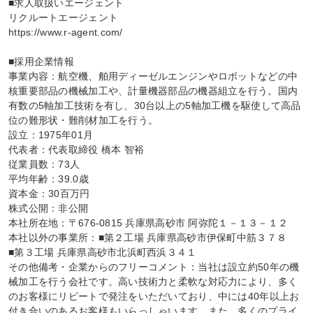
■求人取扱いエージェント

リクルートエージェント

https://www.r-agent.com/

■採用企業情報

事業内容：航空機、舶用ディーゼルエンジンやロボットなどの中
核重要部品の機械加工や、計量機器部品の機器組立を行う。国内
有数の5軸加工技術を有し、30台以上の5軸加工機を駆使して高品
位の難形状・難削材加工を行う。

設立：1975年01月

代表者：代表取締役 橋本 智裕

従業員数：73人

平均年齢：39.0歳

資本金：30百万円

株式公開：非公開

本社所在地：〒676-0815 兵庫県高砂市 阿弥陀１－１３－１２

本社以外の事業所：■第２工場 兵庫県高砂市伊保町中筋３７８

■第３工場 兵庫県高砂市北浜町西浜３４１

その他備考・企業からのフリーコメント：当社は設立約50年の機
械加工を行う会社です。高い技術力と柔軟な対応力により、多く
のお客様にリピートで発注をいただいており、中には40年以上お
付き合いのあるお客様もいらっしゃいます。また、多くのプライ