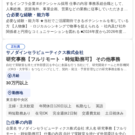
するインフラ企業 #ポテンシャル採用 仕事の内容 事務系総合職として、
人事総務、資源海外、事業企画、営業などの業務に従事していただきま
す。 【業務内容の一例】■所属事業部の勤労業務 ■海外に関係する各種業
必要な経験・能力等
務 ■営業部門の企画スタッフ、ルート営業 【キャリアパス】入社後の配属
必要な経験・能力等 ★当社でご活躍期待できるポテンシャルを有している
ポジションで一定期間ご活躍頂いた後、本人の適性及び将来のキャリアを
方 【人物像】・ロジカルシンキングで物事を捉えられる ・社内及び社外
鑑みてジョブローテーションを行います。 【育成】OJTでの現場育成や研
関係者と円滑なコミュニケーションを図れる ■2024年度から2026年度ま
修カリキュラムを通じて、Daigasグループの業務で必要となる知識につい
での3ヵ年を対象とする「Daigasグループ中期経営計画2026」を策定しま
て学んでいただきます。 募集職種 【第二新卒】事務系総合職 #関西を代
した。https://www.osakagas.co.jp/company/press/pr2024/1777576_564
表するインフラ企業 #ポテンシャル採用
正社員
72.html ■エネルギーセキュリティの不安定化や気候変動による自然災害の
サノダインセラピューティクス株式会社
甚大化など、これまで以上に社会課題解決の重要性が高まっています。
「未来の日常」の創造に向けて持続可能な社会の実現に貢献してまいりま
研究事務【フルリモート・時短勤務可】 その他事務
す。 学歴・資格 学歴：大学院 大学 語学力： 資格：
自社で実験室を持たず外部委託を中心に創薬を行う当社にて、研究開発チームと外部機関
（CRO・大学等）をつなぐハブとして、契約・発注・予算管理などの研究事務全般をお
任せします。
月給
30万円以上
勤務地
東京都中央区
主婦・主夫歓迎
年間休日120日以上
転勤なし
英語
時短勤務あり
在宅OK
完全週休2日制
交通費支給
土日祝休み
仕事の内容
企業名 サノダインセラピューティクス株式会社 求人名 研究事務【フルリ
モート・時短勤務可】 仕事の内容 自社で実験室を持たず外部委託を中心