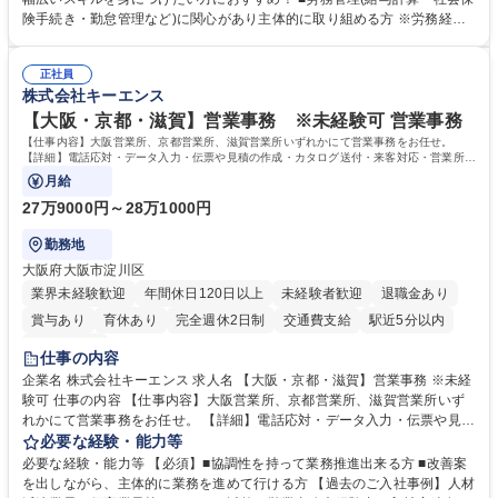
します。ご経験に応じて、休職者管理など、幅広く経験を積んでいただき
険手続き・勤怠管理など)に関心があり主体的に取り組める方 ※労務経験
ます。 ・将来的な広がり：総務・採用・教育・税務対応・経営企画等。
者は早期にご活躍いただけます。 ■チームで仕事を推進できる方■将来は
★メンバーがマンツーマンで丁寧に教えるため、ご経験が浅くても安心！
マネジメント職として活躍したい 【尚可】■人事、労務、採用、教育業務
幅広く経験を積みたい意欲がある方に最適な環境です。 募集職種 【総
正社員
のご経験 ■労務管理（給与計算・社会保険手続き・勤怠管理など）の経験
株式会社キーエンス
務・人事】未経験歓迎/日立グループ/組織運営を支えるゼネラリストを目
■衛生管理者の資格をお持ちの方 学歴・資格 学歴：大学院 大学 高専 短大
指す
専修学校 高校 語学力： 資格：
【大阪・京都・滋賀】営業事務 ※未経験可 営業事務
【仕事内容】大阪営業所、京都営業所、滋賀営業所いずれかにて営業事務をお任せ。
【詳細】電話応対・データ入力・伝票や見積の作成・カタログ送付・来客対応・営業所内
で発生する事務業務や業務改善をお任せ。
月給
27万9000円～28万1000円
勤務地
大阪府大阪市淀川区
業界未経験歓迎
年間休日120日以上
未経験者歓迎
退職金あり
賞与あり
育休あり
完全週休2日制
交通費支給
駅近5分以内
土日祝休み
仕事の内容
企業名 株式会社キーエンス 求人名 【大阪・京都・滋賀】営業事務 ※未経
験可 仕事の内容 【仕事内容】大阪営業所、京都営業所、滋賀営業所いず
れかにて営業事務をお任せ。 【詳細】電話応対・データ入力・伝票や見積
の作成・カタログ送付・来客対応・営業所内で発生する事務業務や業務改
必要な経験・能力等
善をお任せ。 【教育制度】ご入社後、育成担当とペアになりながらOJTに
必要な経験・能力等 【必須】■協調性を持って業務推進出来る方 ■改善案
て業務を覚えていただくことが可能です。業務システムがきちんと構築さ
を出しながら、主体的に業務を進めて行ける方 【過去のご入社事例】人材