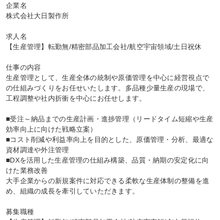
企業名

株式会社大日製作所

求人名

【生産管理】転勤無/精密部品加工会社/航空宇宙領域/土日祝休

仕事の内容

生産管理として、生産全体の統制や原価管理を中心に経営視点で
の仕組みづくりをお任せいたします。多品種少量生産の現場で、
工程調整や社内折衝を中心にお任せします。

■受注～納品までの生産計画・進捗管理（リードタイム短縮や生産
効率向上に向けた戦略立案）

■コスト削減や利益率向上を目的とした、原価管理・分析、最適な
資材調達や外注管理

■DXを活用した生産管理の仕組み構築、品質・納期の安定化に向
けた業務改善

大手企業からの新規案件に対応できる柔軟な生産体制の整備を進
め、組織の成長を牽引していただきます。

募集職種
