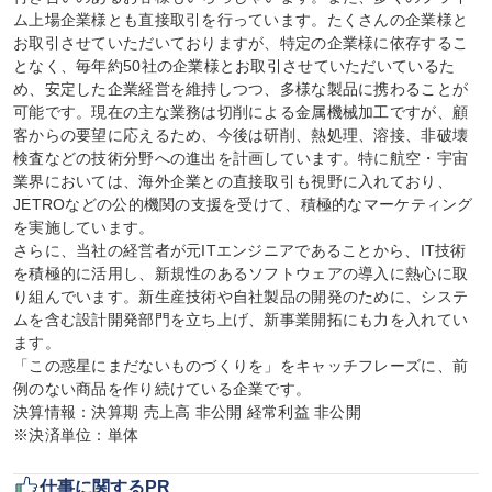
ム上場企業様とも直接取引を行っています。たくさんの企業様と
お取引させていただいておりますが、特定の企業様に依存するこ
となく、毎年約50社の企業様とお取引させていただいているた
め、安定した企業経営を維持しつつ、多様な製品に携わることが
可能です。現在の主な業務は切削による金属機械加工ですが、顧
客からの要望に応えるため、今後は研削、熱処理、溶接、非破壊
検査などの技術分野への進出を計画しています。特に航空・宇宙
業界においては、海外企業との直接取引も視野に入れており、
JETROなどの公的機関の支援を受けて、積極的なマーケティング
を実施しています。

さらに、当社の経営者が元ITエンジニアであることから、IT技術
を積極的に活用し、新規性のあるソフトウェアの導入に熱心に取
り組んでいます。新生産技術や自社製品の開発のために、システ
ムを含む設計開発部門を立ち上げ、新事業開拓にも力を入れてい
ます。

「この惑星にまだないものづくりを」をキャッチフレーズに、前
例のない商品を作り続けている企業です。

決算情報：決算期 売上高 非公開 経常利益 非公開

※決済単位：単体
仕事に関するPR