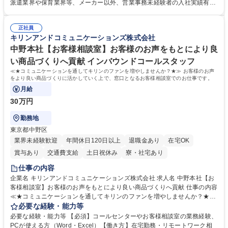
れているため、スムーズに仕事に慣れることができる環境です。また、
派遣業界や保育業界等、メーカー以外、営業事務未経験者の入社実績有
「チームで成果を出す文化」があり、良いやり方を積極的に共有しながら
【当社の事務職について】単なる事務ではなく主体性を発揮したサポート
常に改善を目指す風土のため、安心して業務に取り組んでいただけます。
により、キーエンスの付加価値向上に貢献します。ベースの定型業務に加
募集職種 【大阪・京都・滋賀】営業事務 ※未経験可
正社員
えて、お客様や社員の状況に合わせ、能動的なサポート、改善の動きも期
キリンアンドコミュニケーションズ株式会社
待され。組織を支えるスペシャリストとして、チームに貢献し、結果的に
社員から頼られる存在になることができます。平均19:30の退勤以降の業
中野本社【お客様相談室】お客様のお声をもとにより良
務の持ち帰りも禁止されており、メリハリのある働き方となります。 学
い商品づくりへ貢献 インバウンドコールスタッフ
歴・資格 学歴：大学院 大学 高専 短大 語学力： 資格：
≪★コミュニケーションを通してキリンのファンを増やしませんか？★≫ お客様のお声
をより良い商品づくりに活かしていく上で、窓口となるお客様相談室でのお仕事です。
月給
30万円
勤務地
東京都中野区
業界未経験歓迎
年間休日120日以上
退職金あり
在宅OK
賞与あり
交通費支給
土日祝休み
寮・社宅あり
仕事の内容
企業名 キリンアンドコミュニケーションズ株式会社 求人名 中野本社【お
客様相談室】お客様のお声をもとにより良い商品づくりへ貢献 仕事の内容
≪★コミュニケーションを通してキリンのファンを増やしませんか？★≫
お客様のお声をより良い商品づくりに活かしていく上で、窓口となるお客
必要な経験・能力等
様相談室でのお仕事です。 日々お客様からいただくキリングループへのご
必要な経験・能力等 【必須】コールセンターやお客様相談室の業務経験、
意見を、企業活動に活かしています。お客様からの声に迅速かつ誠意をも
PCが使える方（Word・Excel）【働き方】在宅勤務・リモートワーク相