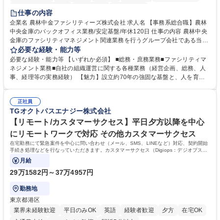
インセンティブあり
交通費支給
土日祝休み
仕事の内容
企業名 農林中金ファシリティーズ株式会社 求人名 【事務系総合職】農林
中央金庫のバックオフィス業務/安定基盤/年休120日 仕事の内容 農林中央
金庫のファシリティマネジメント関連業務を行うグループ会社である当社
にて、総務・庶務業務やファシリティマネジメントを行う事務系総合職を
必要な経験・能力等
募集いたします。 ■総務・庶務業務：外部委託先（外注先）や契約書の管
必要な経験・能力等 【いずれか必須】 ■総務・庶務業務■ファシリティマ
理、総務部門での管理業務、会計管理や決算業務、印刷物等の制作管理等
ネジメント業務■自社の組織運営に関する各種業務（経営企画、総務、人
※親会社である農林中央金庫から受託した総務庶務業務 ■ファシリティマ
事、経理等の実務経験） 【魅力】設立約70年の強固な基盤と、人を育て
ネジメント業務 農林中央金庫の店舗移転、レイアウト変更等のオフィス環
る「ホワイト」な就業環境 特徴: 1956年設立の農林中央金庫100%出資会
境構築、ビル管理・設備管理、警備、車両運行管理等 ■自社の組織運営に
社。充実した福利厚生と、ワークライフバランスの整った環境がありま
関する各種業務（経営企画、総務、人事、経理等） 募集職種 【事務系総
正社員
す。 また、業務がしっかりと基準化されており、中途入社でも質問しやす
TGオクトパスエナジー株式会社
合職】農林中央金庫のバックオフィス業務/安定基盤/年休120日
く馴染みやすい和やかな社風です。さらに、簿記やファシリティマネジャ
ーなどの資格取得に向けた費用負担や報奨金制度が非常に手厚く、成長で
【リモート/カスタマーサクセス】平日夕方以降を中心
きる環境です。 学歴・資格 学歴：大学院 大学 高専 短大 語学力： 資格：
にリモートワークで対応 その他カスタマーサクセス
日商簿記検定2級
在宅勤務にて緊急案件を中心に問い合わせ（メール、SMS、LINEなど）対応、契約開始
手続き処理などを行なっていただきます。カスタマーサクセス（Digiops：デジオプス）
と運用構築の業務となります。
月給
29万1582円～37万4957円
勤務地
東京都港区
業界未経験歓迎
平日のみOK
英語
経験者歓迎
夕方
在宅OK