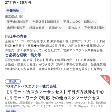
27万円～35万円
勤務地
東京都品川区
業界未経験歓迎
年間休日120日以上
平日のみOK
転勤なし
未経験者歓迎
経験者歓迎
退職金あり
賞与あり
完全週休2日制
交通費支給
駅近5分以内
土日祝休み
仕事の内容
企業名 ソーゴー株式会社 求人名 東京都品川区【営業アシスタント】未経
験OK◆受発注・事務◆年間休日130日 仕事の内容 樹脂板や建築資材など
の販売・加工事業を行っている当社にて、営業アシスタント業務をお任せ
いたします。注文対応やWebデータの出力、各所への発注・加工依頼のほ
必要な経験・能力等
か、電話・メール対応等の事務業務を担当します。 ■受注・発注業務：FA
必要な経験・能力等 【必須】普通自動車運転免許、PCの基本操作（メー
Xによる注文対応、Web発注データのプリントアウト、各仕入先・協力会
ル送信・簡単入力程度）ができる方【尚可】事務の実務経験、受発注業務
社への発注および加工依頼等 ■納品書・請求書の作成および発送手配 ■商
の経験のある方★業界・職種未経験歓迎！人柄と意欲を重視した採用を行
品手配・在庫確認・納期調整 ■電話・メールでの問い合わせ対応および付
っています。 【要件】未経験歓迎！未経験からスタートして長く勤務する
随する事務全般 ※高度なPCスキルは不要です。【業務内容の変更範囲】
社員が多数在籍しています。 【求める人物像】納期優先の業界のため状況
当社の指定する業務 募集職種 東京都品川区【営業アシスタント】未経験O
正社員
変化に臨機応変かつ柔軟に対応できる方、約束を守り正確に作業を進めら
TGオクトパスエナジー株式会社
K◆受発注・事務◆年間休日130日
れる方を求めています。高度なPCスキルや関数知識は一切不要です。丁
寧な指導体制が整っているため、安心してお仕事をスタートしていただけ
【リモート/カスタマーサクセス】平日夕方以降を中心
ます。 学歴・資格 学歴：大学院 大学 高専 短大 専修学校 高校 語学力：
にリモートワークで対応 その他カスタマーサクセス
資格：
在宅勤務にて緊急案件を中心に問い合わせ（メール、SMS、LINEなど）対応、契約開始
手続き処理などを行なっていただきます。カスタマーサクセス（Digiops：デジオプス）
と運用構築の業務となります。
月給