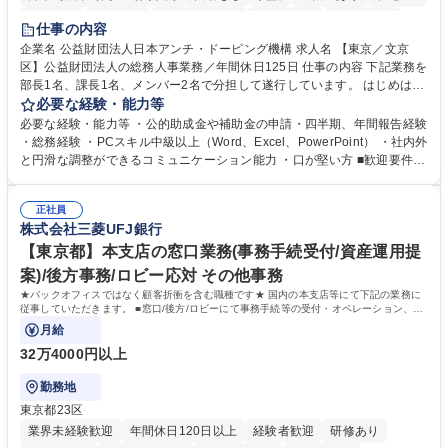
賞与あり
育休あり
完全週休2日制
交通費支給
土日祝休み
仕事の内容
食事補助あり
企業名 公益財団法人日本アンチ・ドーピング機構 求人名 【東京／文京
区】公益財団法人の総務人事業務／年間休日125日 仕事の内容 下記業務を
部長1名、課長1名、メンバー2名で分担して遂行しています。 はじめは担
当者として業務を覚えていただき、ゆくゆくはリーダーやマネージャーポ
必要な経験・能力等
ジションとして活躍いただくことを期待しています。 【総務・人事グルー
必要な経験・能力等 ・公的助成金や補助金の申請・四半期、年間報告経験
プの業務内容】 ・人事制度関連 ・採用活動 ・教育研修の企画、実行 ・勤
・総務経験 ・PCスキル中級以上（Word、Excel、PowerPoint） ・社内外
怠管理 ・官公庁への各種提出 ・法定の会議運営（評議員会、理事会） ・
と円滑な調整ができるコミュニケーション能力 ・口が堅い方 ■歓迎要件
コンプライアンス ・内部規程やルールの管理、整備、文書管理 ・契約関
・採用業務経験 ・英語に抵抗がない方 ・営業経験 学歴・資格 学歴：大学
連 ・衛生管理 ・防災関連・公的助成金の管理・オフィス、ファシリティ
院 大学 高専 短大 専修学校 高校 語学力： 資格：
管理 ・福利厚生関連 ・職員からの問合せ、相談対応 ・その他日常の総務
正社員
株式会社三菱UFJ銀行
業務全般 募集職種 【東京／文京区】公益財団法人の総務人事業務／年間
休日125日
【東京都】本支店の窓口業務(事務手続受付/資産運用提
案)/後方事務/ロビー応対 その他事務
★バックオフィスではなく顧客折衝を含む職種です★ 国内の本支店等にて下記の業務に
従事していただきます。 ■窓口/後方/ロビーにて事務手続等の受付・オペレーション、お
客様対応
月給
32万4000円以上
勤務地
東京都23区
業界未経験歓迎
年間休日120日以上
経験者歓迎
研修あり