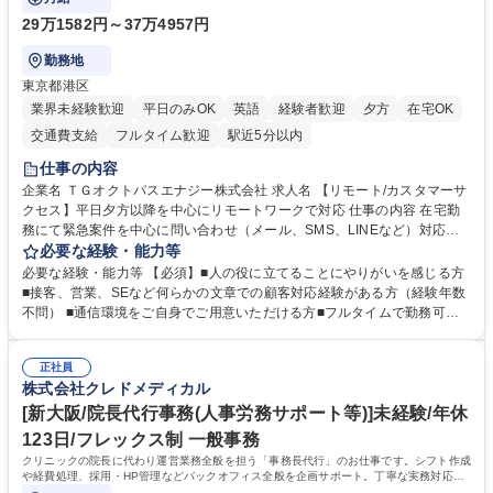
29万1582円～37万4957円
勤務地
東京都港区
業界未経験歓迎
平日のみOK
英語
経験者歓迎
夕方
在宅OK
交通費支給
フルタイム歓迎
駅近5分以内
仕事の内容
企業名 ＴＧオクトパスエナジー株式会社 求人名 【リモート/カスタマーサ
クセス】平日夕方以降を中心にリモートワークで対応 仕事の内容 在宅勤
務にて緊急案件を中心に問い合わせ（メール、SMS、LINEなど）対応、
契約開始手続き処理などを行なっていただきます。カスタマーサクセス
必要な経験・能力等
（Digiops：デジオプス）と運用構築の業務となります。 ■お問い合わせ
必要な経験・能力等 【必須】■人の役に立てることにやりがいを感じる方
対応業務全般（システム入力、契約手続き含む） ■デジタルコミュニケー
■接客、営業、SEなど何らかの文章での顧客対応経験がある方（経験年数
ションツール（メール、SMS、LINE等）を使用 ■お客様のニーズに応じた
不問） ■通信環境をご自身でご用意いただける方■フルタイムで勤務可能
新プラン案内やトラブル対応 ■土日祝は主にメールでの対応、緊急度の高
な方 ※土日祝は1名体制となるため一人の環境で責任を持って業務を行っ
い問い合わせを優先 ■緊急時の電話対応 エネルギー×Tech！お客様に寄り
ていただける方【歓迎要件】■再生可能エネルギーを世の中に広め地球環
添ってサービス提供できることが魅力 募集職種 【リモート/カスタマーサ
正社員
境に貢献したい■改善提案や改善アクション等新しいことに意欲がある方
株式会社クレドメディカル
クセス】平日夕方以降を中心にリモートワークで対応
【英語（語学力）】■翻訳ツールを用い英語でコミュニケーションをとる
ことに抵抗がない方■英語は話せなくても問題はありませんが、英語が話
[新大阪/院長代行事務(人事労務サポート等)]未経験/年休
せますと、よりチャンスが広がります。※日本語がネイティブレベル必須
123日/フレックス制 一般事務
学歴・資格 学歴：大学院 大学 高専 短大 専修学校 高校 語学力： 資格：
クリニックの院長に代わり運営業務全般を担う「事務長代行」のお仕事です。シフト作成
や経費処理、採用・HP管理などバックオフィス全般を企画サポート。丁寧な実務対応で
現場を支え、専門スキルを構築できます。