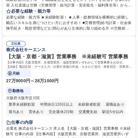
容 入社直後は労務（労務管理・給与計算・安全衛生・福利厚生等）からお
任せいたします。将来は総務・採用・教育業務へ守備範囲を広げ、組織運
必要な経験・能力等
営を支えるゼネラリストをめざせます。 ・初期業務：労働時間管理、給与
必要な経験・能力等 ★未経験歓迎！ ★人事・総務領域を横断的に経験し
計算、社会保険対応、福利厚生管理、安全衛生、健康経営推進等をお任せ
幅広いスキルを身につけたい方におすすめ！ ■労務管理(給与計算・社会保
します。ご経験に応じて、休職者管理など、幅広く経験を積んでいただき
険手続き・勤怠管理など)に関心があり主体的に取り組める方 ※労務経験
ます。 ・将来的な広がり：総務・採用・教育・税務対応・経営企画等。
者は早期にご活躍いただけます。 ■チームで仕事を推進できる方■将来は
★メンバーがマンツーマンで丁寧に教えるため、ご経験が浅くても安心！
マネジメント職として活躍したい 【尚可】■人事、労務、採用、教育業務
幅広く経験を積みたい意欲がある方に最適な環境です。 募集職種 【総
正社員
のご経験 ■労務管理（給与計算・社会保険手続き・勤怠管理など）の経験
株式会社キーエンス
務・人事】未経験歓迎/日立グループ/組織運営を支えるゼネラリストを目
■衛生管理者の資格をお持ちの方 学歴・資格 学歴：大学院 大学 高専 短大
指す
専修学校 高校 語学力： 資格：
【大阪・京都・滋賀】営業事務 ※未経験可 営業事務
【仕事内容】大阪営業所、京都営業所、滋賀営業所いずれかにて営業事務をお任せ。
【詳細】電話応対・データ入力・伝票や見積の作成・カタログ送付・来客対応・営業所内
で発生する事務業務や業務改善をお任せ。
月給
27万9000円～28万1000円
勤務地
大阪府大阪市淀川区
業界未経験歓迎
年間休日120日以上
未経験者歓迎
退職金あり
賞与あり
育休あり
完全週休2日制
交通費支給
駅近5分以内
土日祝休み
仕事の内容
企業名 株式会社キーエンス 求人名 【大阪・京都・滋賀】営業事務 ※未経
験可 仕事の内容 【仕事内容】大阪営業所、京都営業所、滋賀営業所いず