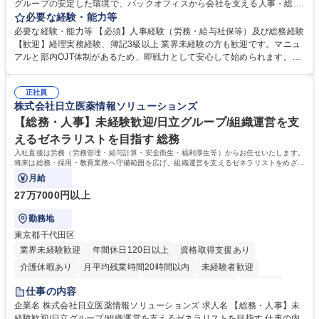
グループの安定した環境で、バックオフィスから会社を支える人事・総務
をお任せします。 労務と総務の業務をバランスよく担当し、ゆくゆくは制
必要な経験・能力等
度改定などのコア業務にも挑戦できる、やりがいある環境です。 ■勤怠管
必要な経験・能力等 【必須】人事経験（労務・給与社保等）及び総務経験
理、給与計算、社会保険手続き、年末調整等の労務管理全般 ■入退社手続
【歓迎】経理実務経験、簿記3級以上 業界未経験の方も歓迎です。マニュ
き、社内規定の改定や人事制度改定などのコア業務 ■社内イベントの企画
アルと部内OJT体制があるため、即戦力として安心して始められます。
運営やその他総務業務全般 ※労務と総務を1：1の割合でお任せ。 入社後
【魅力・やりがい】森ビルGの安定基盤で労務から総務まで幅広く携われ
は部内のOJTを中心に、あなたの経験に合わせて不足している部分はいつ
ます。定型業務に留まらず、社内規定や人事制度の改定など会社のコア業
でも質問・相談できる環境が整っているため、安心して成長できます。 募
正社員
務に挑戦できるため、自身の成長と組織への貢献度をダイレクトに実感で
株式会社日立医薬情報ソリューションズ
集職種 【森ビルG】人事・総務◆賞与5ヶ月◆年休120日◆残業少なめ◆
きます。 残業少なめ、週1日リモート可など、ワークライフバランスを保
リモート可
ち長期活躍できる環境です。 「これまでの幅広い経験を活かし、長期的な
【総務・人事】未経験歓迎/日立グループ/組織運営を支
キャリアを築きたい」という前向きな意欲と挑戦を全力で応援します。 学
えるゼネラリストを目指す 総務
歴・資格 学歴：大学院 大学 高専 短大 専修学校 高校 語学力： 資格：日商
入社直後は労務（労務管理・給与計算・安全衛生・福利厚生等）からお任せいたします。
簿記検定1級 日商簿記検定2級 日商簿記検定3級
将来は総務・採用・教育業務へ守備範囲を広げ、組織運営を支えるゼネラリストをめざせ
ます。
月給
27万7000円以上
勤務地
東京都千代田区
業界未経験歓迎
年間休日120日以上
資格取得支援あり
介護休暇あり
月平均残業時間20時間以内
未経験者歓迎
住宅手当あり
時短勤務あり
退職金あり
在宅OK
賞与あり
仕事の内容
育休あり
完全週休2日制
交通費支給
土日祝休み
寮・社宅あり
企業名 株式会社日立医薬情報ソリューションズ 求人名 【総務・人事】未
経験歓迎/日立グループ/組織運営を支えるゼネラリストを目指す 仕事の内