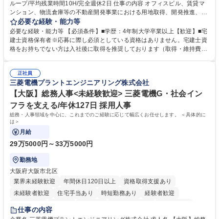
ループ/平均残業時間10H/完全週休2日 仕事の内容 オフィスビル、賃貸マ
ンション、物流倉庫等の不動産開発事業における用地取得、開発推進、賃
貸運営、売却、仲介・活用提案等を行う営業部門において事務業務を担当
必要な経験・能力等
いただきます。 【詳細】・契約書管理、契約書製本、捺印対応、ファイリ
必要な経験・能力等 【必須条件】■学歴：4年制大学卒業以上【歓迎】■宅
ング、登記簿取得、調書取得・支払業務（各種費用支払、支払管理、請
建士資格保有者※応募に際し必須としている資格はありません。宅建士資
求・支払データ登録、取引先マスター申請対応）・予算作成及び予実管
格をお持ちでない方は入社後に取得を推奨しております（取得・維持費用
理・各種稟議書、報告書作成業務・各種台帳管理、交際費・会議費支払報
の一部補助あり） 【求める人物像】 ・向学心豊かで、主体的に行動でき
告書作成及び月次管理・部内総務庶務全般 など※※配属先によっては上記
る方。 ・社内外の多様な関係者と協調して業務を進められるコミュニケー
の他に担当頂く業務が発生する場合があります。 募集職種 【営業事務】
正社員
ション力がある方。 ・チャレンジを厭わず、粘り強く業務に取り組める
三菱電機プラントエンジニアリング株式会社
業務職/三井物産グループ/平均残業時間10H/完全週休2日
方。多様な関係者と謙虚に信頼関係を構築でき、期限を意識したスケジュ
ール管理が出来る方。※将来的に他部署（営業部門、コーポレート部門）
【大阪】総務人事<未経験歓迎> 三菱電機G・社会イン
へのジョブローテーションの可能性があります。 学歴・資格 学歴：大学
フラを支える/年休127日 採用人事
院 大学 語学力： 資格：宅地建物取引士
総務・人事領域を中心に、これまでのご経験に応じて幅広くお任せします。 ＜具体的に
は＞
月給
29万5000円～33万5000円
勤務地
大阪府大阪市北区
業界未経験歓迎
年間休日120日以上
資格取得支援あり
未経験者歓迎
住宅手当あり
時短勤務あり
経験者歓迎
退職金あり
在宅OK
賞与あり
完全週休2日制
交通費支給
仕事の内容
駅近5分以内
土日祝休み
服装自由
寮・社宅あり
食事補助あり