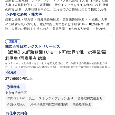
企業名 三菱電機プラントエンジニアリング株式会社 求人名 【大阪】総務
人事＜未経験歓迎＞◇三菱電機G・社会インフラを支える/年休127日 仕事
の内容 総務・人事領域を中心に、これまでのご経験に応じて幅広くお任せ
します。 ＜具体的には＞ ・総務/人事労務（給与・社保・勤怠管理など）
必要な経験・能力等
・採用・教育研修 ・福利厚生運用 など ※基本的には事務所勤務ですが、
必要な経験・能力等 ＜職種未経験歓迎・業界未経験歓迎＞ ～総務、人事
採用や教育等の業務内容により、関西圏以外への日帰り・宿泊を伴う国内
のご経験が無い方でも、意欲のある方であれば未経験OK～ ■歓迎条件：総
出張もございます。 ※担当業務を持ちつつ、お互いに助け合いながら、総
務、人事のご経験をお持ちの方（業界不問） ■求める人物像：・社内外の
務部という組織として協力しながら進める体制です。 募集職種 【大阪】
関係各部門との調整を率先して行い、業務を円滑に遂行できる協調性やコ
総務人事＜未経験歓迎＞◇三菱電機G・社会インフラを支える/年休127日
ミュニケーション能力を持っている方 ・人事総務領域に興味がありゼネラ
正社員
リスト志向をお持ちの方 学歴・資格 学歴：大学院 大学 語学力： 資格：
株式会社日本レジストリサービス
【総務】未経験歓迎 /リモート可/世界で唯一の事業/福
利厚生 /再雇用有 総務
インターネット上の様々なサービスを支える当社にて、執務環境の整備や社内制度の検
討、イベント運営などの幅広い業務を担当し、間接的に会社の生産性向上や成長に貢献し
ている部署です。
月給
27万6000円以上
勤務地
東京都千代田区
年間休日120日以上
ストックオプションあり
資格取得支援あり
介護休暇あり
月平均残業時間20時間以内
未経験者歓迎
住宅手当あり
時短勤務あり
研修あり
在宅OK
賞与あり
仕事の内容