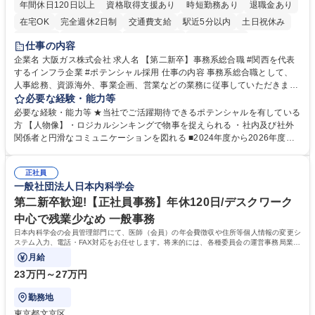
年間休日120日以上
資格取得支援あり
時短勤務あり
退職金あり
在宅OK
完全週休2日制
交通費支給
駅近5分以内
土日祝休み
服装自由
第二新卒歓迎
寮・社宅あり
食事補助あり
仕事の内容
企業名 大阪ガス株式会社 求人名 【第二新卒】事務系総合職 #関西を代表
するインフラ企業 #ポテンシャル採用 仕事の内容 事務系総合職として、
人事総務、資源海外、事業企画、営業などの業務に従事していただきま
す。 【業務内容の一例】■所属事業部の勤労業務 ■海外に関係する各種業
必要な経験・能力等
務 ■営業部門の企画スタッフ、ルート営業 【キャリアパス】入社後の配属
必要な経験・能力等 ★当社でご活躍期待できるポテンシャルを有している
ポジションで一定期間ご活躍頂いた後、本人の適性及び将来のキャリアを
方 【人物像】・ロジカルシンキングで物事を捉えられる ・社内及び社外
鑑みてジョブローテーションを行います。 【育成】OJTでの現場育成や研
関係者と円滑なコミュニケーションを図れる ■2024年度から2026年度ま
修カリキュラムを通じて、Daigasグループの業務で必要となる知識につい
での3ヵ年を対象とする「Daigasグループ中期経営計画2026」を策定しま
て学んでいただきます。 募集職種 【第二新卒】事務系総合職 #関西を代
した。https://www.osakagas.co.jp/company/press/pr2024/1777576_564
表するインフラ企業 #ポテンシャル採用
正社員
72.html ■エネルギーセキュリティの不安定化や気候変動による自然災害の
一般社団法人日本内科学会
甚大化など、これまで以上に社会課題解決の重要性が高まっています。
「未来の日常」の創造に向けて持続可能な社会の実現に貢献してまいりま
第二新卒歓迎!【正社員事務】年休120日/デスクワーク
す。 学歴・資格 学歴：大学院 大学 語学力： 資格：
中心で残業少なめ 一般事務
日本内科学会の会員管理部門にて、医師（会員）の年会費徴収や住所等個人情報の変更シ
ステム入力、電話・FAX対応をお任せします。将来的には、各種委員会の運営事務局業務
などにも幅広く携わっていただきます。
月給
23万円～27万円
勤務地
東京都文京区