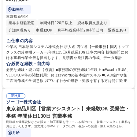
勤務地
東京都新宿区
業界未経験歓迎
年間休日120日以上
資格取得支援あり
介護休暇あり
車通勤OK
月平均残業時間20時間以内
退職金あり
賞与あり
交通費支給
駅近5分以内
土日祝休み
仕事の内容
企業名 日本熱源システム株式会社 求人名 四ツ谷【一般事務】国内トップ
クラスの冷凍機メーカー/年休125日/月残業10h 仕事の内容 技術部門にお
ける事務作業全般を担当します。見積書や発注書の作成、データ集計、C
ADを用いた図面修正補助、電話・メール対応などを通じて現場の技術者
必要な経験・能力等
を支えるポジションです。 【仕事内容】■資料の整理、作成、ファイリン
必要な経験・能力等 【必須】■事務職の実務経験1年以上 ■Excel（SUM、
グ、受発注等のデータ入力 ■工事見積書や発注書など案件に関する書面の
VLOOKUP等の関数利用）およびWordの基本操作スキル ■CAD操作や施
作成および管理■Excel関数を用いたデータ集計および管理■CAD操作によ
工図面作成の学習意欲 以下いずれかの経験・知識を有する方は特に歓迎し
る設備施工図の作成補助および図面修正■電話対応、メール対応、備品受
ます！ ■建設会社やサブコン会社での事務職経験 ■CADの使用経験 ■施工
発注処理■技術部門や現場担当者との連絡調整業務 ※必要な知識は業務の
図面の作成経験 ■配管図面の作成経験 ※SUM・VLOOKUP・SUMIFなど
中で少しずつ身につけられますので、専門知識を持たない方でも安心して
正社員
を使用しますが既存フォーマットへの入力・修正が中心です。一から関数
ソーゴー株式会社
ご応募いただけます。 募集職種 四ツ谷【一般事務】国内トップクラスの
を組むことはありませんのでご安心ください。 学歴・資格 学歴：大学院
冷凍機メーカー/年休125日/月残業10h
大学 高専 短大 専修学校 高校 語学力： 資格：第一種運転免許普通自動車
東京都品川区【営業アシスタント】未経験OK 受発注・
事務 年間休日130日 営業事務
樹脂板や建築資材などの販売・加工事業を行っている当社にて、営業アシスタント業務を
お任せいたします。注文対応やWebデータの出力、各所への発注・加工依頼のほか、電
話・メール対応等の事務業務を担当します。
月給