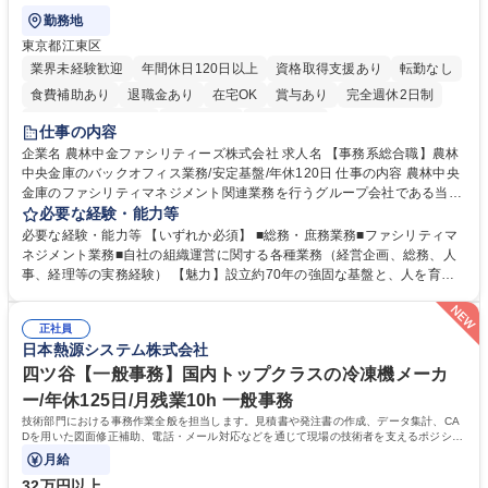
勤務地
東京都江東区
業界未経験歓迎
年間休日120日以上
資格取得支援あり
転勤なし
食費補助あり
退職金あり
在宅OK
賞与あり
完全週休2日制
インセンティブあり
交通費支給
土日祝休み
仕事の内容
企業名 農林中金ファシリティーズ株式会社 求人名 【事務系総合職】農林
中央金庫のバックオフィス業務/安定基盤/年休120日 仕事の内容 農林中央
金庫のファシリティマネジメント関連業務を行うグループ会社である当社
にて、総務・庶務業務やファシリティマネジメントを行う事務系総合職を
必要な経験・能力等
募集いたします。 ■総務・庶務業務：外部委託先（外注先）や契約書の管
必要な経験・能力等 【いずれか必須】 ■総務・庶務業務■ファシリティマ
理、総務部門での管理業務、会計管理や決算業務、印刷物等の制作管理等
ネジメント業務■自社の組織運営に関する各種業務（経営企画、総務、人
※親会社である農林中央金庫から受託した総務庶務業務 ■ファシリティマ
事、経理等の実務経験） 【魅力】設立約70年の強固な基盤と、人を育て
ネジメント業務 農林中央金庫の店舗移転、レイアウト変更等のオフィス環
る「ホワイト」な就業環境 特徴: 1956年設立の農林中央金庫100%出資会
境構築、ビル管理・設備管理、警備、車両運行管理等 ■自社の組織運営に
社。充実した福利厚生と、ワークライフバランスの整った環境がありま
関する各種業務（経営企画、総務、人事、経理等） 募集職種 【事務系総
正社員
す。 また、業務がしっかりと基準化されており、中途入社でも質問しやす
日本熱源システム株式会社
合職】農林中央金庫のバックオフィス業務/安定基盤/年休120日
く馴染みやすい和やかな社風です。さらに、簿記やファシリティマネジャ
ーなどの資格取得に向けた費用負担や報奨金制度が非常に手厚く、成長で
四ツ谷【一般事務】国内トップクラスの冷凍機メーカ
きる環境です。 学歴・資格 学歴：大学院 大学 高専 短大 語学力： 資格：
ー/年休125日/月残業10h 一般事務
日商簿記検定2級
技術部門における事務作業全般を担当します。見積書や発注書の作成、データ集計、CA
Dを用いた図面修正補助、電話・メール対応などを通じて現場の技術者を支えるポジショ
ンです。
月給
32万円以上