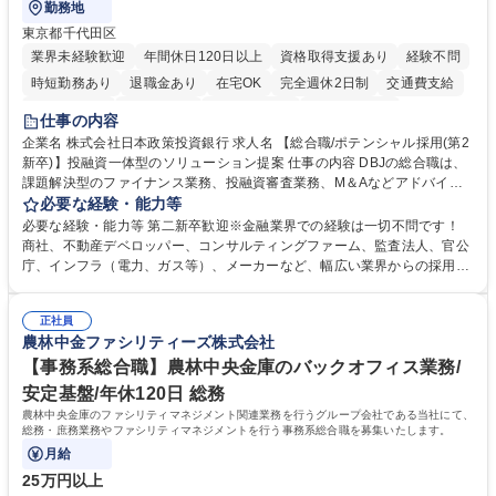
勤務地
東京都千代田区
業界未経験歓迎
年間休日120日以上
資格取得支援あり
経験不問
時短勤務あり
退職金あり
在宅OK
完全週休2日制
交通費支給
駅近5分以内
土日祝休み
第二新卒歓迎
寮・社宅あり
仕事の内容
食事補助あり
託児所あり
企業名 株式会社日本政策投資銀行 求人名 【総合職/ポテンシャル採用(第2
新卒)】投融資一体型のソリューション提案 仕事の内容 DBJの総合職は、
課題解決型のファイナンス業務、投融資審査業務、M＆Aなどアドバイザ
リー業務、地域戦略企画業務など、多様な業務に精通し、複数の専門性を
必要な経験・能力等
掛け合わせて広く社会に貢献していく職種です。 入社後は、横断的なロー
必要な経験・能力等 第二新卒歓迎※金融業界での経験は一切不問です！
テーションを経て適性や専門性に応じたキャリアを形成していただきま
商社、不動産デベロッパー、コンサルティングファーム、監査法人、官公
す。総合職として入社いただき、下記いずれかの部門でご活躍いただきま
庁、インフラ（電力、ガス等）、メーカーなど、幅広い業界からの採用実
す。※未経験の方に関しては、入行後3ヶ月間の金融の実務を学んでいた
績があります。 ＜求める人物像＞DBJでは、強い社会的使命感をもち、今
だく研修を準備しております。 ・法人RM業務・金融機能業務・コーポレ
後の日本のあり方を俯瞰する総合性と、金融分野のフロンティアを切り拓
ート・ナレッジ業務 ※それぞれの業務内容に関しては、別途その他労働条
正社員
く高い志を併せもった人材を求めています。ポテンシャル採用（第2新
農林中金ファシリティーズ株式会社
件備考欄に記載 募集職種 【総合職/ポテンシャル採用(第2新卒)】投融資一
卒）では、金融業界での経験や知識を問いません。新たな時代を見据え
体型のソリューション提案
て、複雑化する社会課題の解決に向けて先鞭をつける役割を担いたい、と
【事務系総合職】農林中央金庫のバックオフィス業務/
いう気概をお持ちの方を心待ちにしています。 学歴・資格 学歴：大学院
安定基盤/年休120日 総務
大学 語学力： 資格：
農林中央金庫のファシリティマネジメント関連業務を行うグループ会社である当社にて、
総務・庶務業務やファシリティマネジメントを行う事務系総合職を募集いたします。
月給
25万円以上