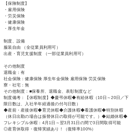
【保険制度】

・雇用保険

・労災保険

・健康保険

・厚生年金

制度、設備

服装自由 （全従業員利用可）

出産・育児支援制度 （一部従業員利用可）

その他制度

退職金：有

社会保険：健康保険 厚生年金保険 雇用保険 労災保険

寮・社宅：無

その他制度：■保養所、退職金、表彰制度など

制度備考：【休暇制度】◆慶弔休暇◆有給休暇（10日～20日／下
限日数は、入社半年経過後の付与日数）

◆産前・産後休暇◆育児休暇◆介護休暇◆看護休暇◆特別休暇
（休日出勤の場合は振替休日の取得が可能です。）◆結婚休暇◆
フレキシブル休暇：4月1日～翌3月31日の間で3日間取得可能

◎産育休取得・復帰実績あり！（復帰率100%）
