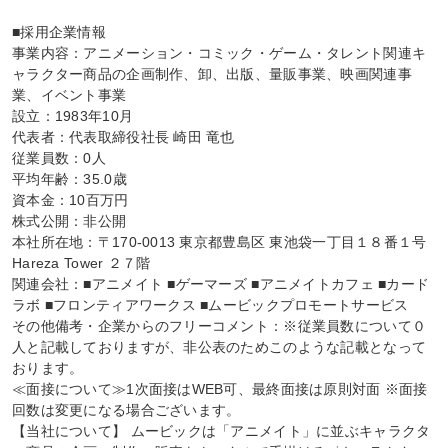
■採用企業情報

事業内容：アニメーション・コミック・ゲーム・タレント関連キ
ャラクター商品の企画制作、卸、出版、量販事業、映画関連事
業、イベント事業

設立：1983年10月

代表者：代表取締役社長 崎田 竜也

従業員数：0人

平均年齢：35.0歳

資本金：10百万円

株式公開：非公開

本社所在地：〒170-0013 東京都豊島区 東池袋一丁目１８番１号 
Hareza Tower ２７階

関連会社：■アニメイト ■ゲーマーズ ■アニメイトカフェ ■カード
ラボ ■フロンティアワークス ■ムービックプロモートサービス

その他備考・企業からのフリーコメント：※従業員数について０
人と記載しておりますが、非公表のためこのような記載となって
おります。

≪面接について≫1次面接はWEB可、最終面接は原則対面 ※面接
回数は変更になる場合ございます。

【当社について】 ムービックは「アニメイト」に並ぶキャラクタ