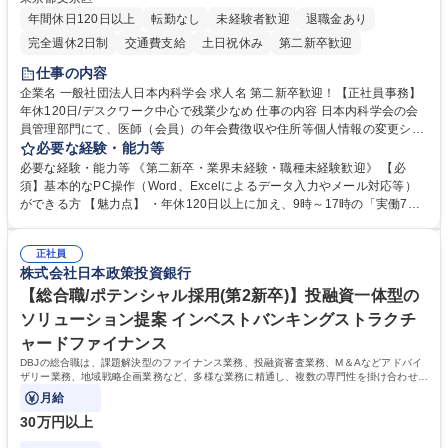
年間休日120日以上
転勤なし
未経験者歓迎
退職金あり
完全週休2日制
交通費支給
土日祝休み
第二新卒歓迎
仕事の内容
企業名 一般社団法人日本内科学会 求人名 第二新卒歓迎！【正社員事務】
年休120日/デスクワーク中心で残業少なめ 仕事の内容 日本内科学会の会
員管理部門にて、医師（会員）の年会費徴収や住所等個人情報の変更シス
テム入力、電話・FAX対応をお任せします。将来的には、各種委員会の運
必要な経験・能力等
営事務局業務などにも幅広く携わっていただきます。 【会員管理・データ
必要な経験・能力等 《第二新卒・業界未経験・職種未経験歓迎》 【必
入力業務】 ・医師（会員）の住所変更、個人情報のシステム登録・更新
須】基本的なPC操作（Word、Excelによるデータ入力やメール対応等）
・年会費の徴収管理や入金データの照合確認 【問い合わせ対応】 ・会員
ができる方 【魅力点】 ・年休120日以上に加え、9時～17時の「実働7時
（医師）からの電話、FAX、ネット申請に伴う相談受付 ・複雑な案件のへ
間勤務」で残業も少なくワークライフバランスは抜群です。 【将来的な業
のエスカレーション・連携対応 募集職種 第二新卒歓迎！【正社員事務】
務（各種委員会運営）】 ・学会内における各種委員会のスケジュール調
年休120日/デスクワーク中心で残業少なめ
正社員
整、資料作成、当日の運営サポート 学歴・資格 学歴：大学院 大学 語学
株式会社日本政策投資銀行
力： 資格：
【総合職/ポテンシャル採用(第2新卒)】投融資一体型の
ソリューション提案 インベストバンキングストラクチ
ャードファイナンス
DBJの総合職は、課題解決型のファイナンス業務、投融資審査業務、M＆Aなどアドバイ
ザリー業務、地域戦略企画業務など、多様な業務に精通し、複数の専門性を掛け合わせて
広く社会に貢献していく職種です。
月給
30万円以上