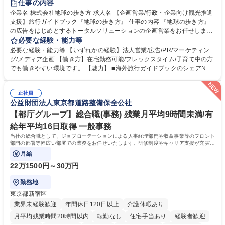
仕事の内容
企業名 株式会社地球の歩き方 求人名 【企画営業/行政・企業向け観光推進
支援】旅行ガイドブック『地球の歩き方』 仕事の内容 『地球の歩き方』
の広告をはじめとするトータルソリューションの企画営業をお任せしま
す。クライアントは、観光（海外旅行、国内旅行、インバウンド）で地域
必要な経験・能力等
や事業を推進したい国内外の行政や企業です。 【業務詳細】■『地球の歩
必要な経験・能力等 【いずれかの経験】法人営業/広告/PR/マーケティン
き方』は海外旅行ガイドブックのNo.1ブランドであり、国内旅行において
グ/メディア企画 【働き方】在宅勤務可能/フレックスタイム/子育て中の方
も牽引しております。観光推進支援においても、業界を牽引する意欲的な
でも働きやすい環境です。 【魅力】 ■海外旅行ガイドブックのシェアNo.1
取り組みが期待されています■インバウンドは、日本の地域の未来を担う
メディアとして、個人旅行文化の拡大と定着を担ってきたブランドに携わ
国策事業です。「GOOD LUCK TRIP」は、海外旅行ガイドブックと同様
ることが可能です。 ■国内旅行ガイドブックは立ち上げ間もない新規事業
に、インバウンドのトップブランドに成長しております■旅が業務であ
正社員
であり、「地球の歩き方」としてどう取り組むか、共に形を作るコアメン
公益財団法人東京都道路整備保全公社
り、日常です。旅好きにはこれ以上ない環境です 募集職種 【企画営業/行
バーとして活躍いただきます。 学歴・資格 学歴：大学院 大学 語学力： 資
政・企業向け観光推進支援】旅行ガイドブック『地球の歩き方』
格：
【都庁グループ】総合職(事務) 残業月平均9時間未満/有
給年平均16日取得 一般事務
当社の総合職として、ジョブローテーションによる人事経理部門や収益事業等のフロント
部門の部署等幅広い部署での業務をお任せいたします。研修制度やキャリア支援が充実し
ております！ ※下記業務詳細
月給
22万1500円～30万円
勤務地
東京都新宿区
業界未経験歓迎
年間休日120日以上
介護休暇あり
月平均残業時間20時間以内
転勤なし
住宅手当あり
経験者歓迎