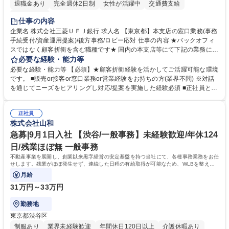
退職金あり
完全週休2日制
女性が活躍中
交通費支給
土日祝休み
仕事の内容
企業名 株式会社三菱ＵＦＪ銀行 求人名 【東京都】本支店の窓口業務(事務
手続受付/資産運用提案)/後方事務/ロビー応対 仕事の内容 ★バックオフィ
スではなく顧客折衝を含む職種です★ 国内の本支店等にて下記の業務に従
事していただきます。 ■窓口/後方/ロビーにて事務手続等の受付・オペレ
必要な経験・能力等
ーション、お客様対応 ■窓口にて、ご来店された個人のお客様に対して金
必要な経験・能力等 【必須】★顧客折衝経験を活かしてご活躍可能な環境
融商品のご提案 ■効率的な事務運用の検討・構築等 ≪業務紹介：ご応募前
です。 ■販売or接客or窓口業務or営業経験をお持ちの方(業界不問) ※対話
に必ずご覧ください≫ ※記事 https://www.mysite.bk.mufg.jp/career/circle/
を通じてニーズをヒアリングし対応/提案を実施した経験必須 ■正社員とし
article17/ ※動画 https://youtu.be/H-S7HaJqqbg 募集職種 【東京都】本支
ての就業経験1年以上 【歓迎】■金融業界での就業経験■銀行での預金為替
店の窓口業務(事務手続受付/資産運用提案)/後方事務/ロビー応対
事務経験 ■金融商品の提案・販売経験 ≪魅力≫研修やOJT環境が整ってい
正社員
るので安心して入行いただけます。 幅広いキャリアの選択肢があり、公募
株式会社山和
や社内副業等を活用し、 一人ひとりが挑戦できるカルチャーが浸透してい
ます。 学歴・資格 学歴：大学院 大学 高専 短大 専修学校 高校 語学力：
急募|9月1日入社 【渋谷/一般事務】未経験歓迎/年休124
資格：
日/残業ほぼ無 一般事務
不動産事業を展開し、創業以来黒字経営の安定基盤を持つ当社にて、各種事務業務をお任
せします。残業がほぼ発生せず、連続した日程の有給取得が可能なため、WLBを整えた
い方にお勧めの環境です！
月給
31万円～33万円
勤務地
東京都渋谷区
制服あり
業界未経験歓迎
年間休日120日以上
介護休暇あり