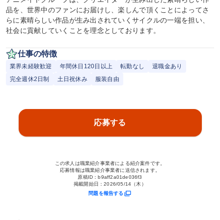
品を、世界中のファンにお届けし、楽しんで頂くことによってさ
らに素晴らしい作品が生み出されていくサイクルの一端を担い、
社会に貢献していくことを理念としております。
仕事の特徴
業界未経験歓迎
年間休日120日以上
転勤なし
退職金あり
完全週休2日制
土日祝休み
服装自由
応募する
この求人は職業紹介事業者による紹介案件です。
応募情報は職業紹介事業者に送信されます。
原稿ID：
b9aff2a01de036f3
掲載開始日：
2026/05/14（木）
問題を報告する