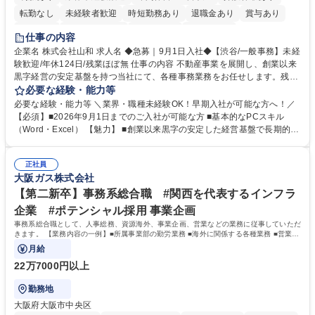
転勤なし
未経験者歓迎
時短勤務あり
退職金あり
賞与あり
育休あり
完全週休2日制
交通費支給
土日祝休み
仕事の内容
企業名 株式会社山和 求人名 ◆急募｜9月1日入社◆【渋谷/一般事務】未経
験歓迎/年休124日/残業ほぼ無 仕事の内容 不動産事業を展開し、創業以来
黒字経営の安定基盤を持つ当社にて、各種事務業務をお任せします。残業
がほぼ発生せず、連続した日程の有給取得が可能なため、WLBを整えたい
必要な経験・能力等
方にお勧めの環境です！ 入社後はOJTを通じて丁寧に研修を行いますの
必要な経験・能力等 ＼業界・職種未経験OK！早期入社が可能な方へ！／
で、事務未経験の方でも安心して臨むことができます。 【業務詳細】■電
【必須】■2026年9月1日までのご入社が可能な方 ■基本的なPCスキル
話・来客対応 ■物件の鍵や社内の備品管理 ■データ入力や書類作成 ■契約
（Word・Excel） 【魅力】 ■創業以来黒字の安定した経営基盤で長期的に
書などのファイリング ■郵送物の仕訳・発送 など 募集職種 ◆急募｜9月1
安心して働ける環境 ■残業ほぼなしで働きやすさ抜群、プライベートとの
日入社◆【渋谷/一般事務】未経験歓迎/年休124日/残業ほぼ無
両立が可能 ■有給取得を積極的に推奨、年間10日程度の取得実績 ■1ヶ月
正社員
のOJTで業務を習得可能、未経験でもしっかりサポート 学歴・資格 学
大阪ガス株式会社
歴：大学院 大学 高専 短大 語学力： 資格：
【第二新卒】事務系総合職 #関西を代表するインフラ
企業 #ポテンシャル採用 事業企画
事務系総合職として、人事総務、資源海外、事業企画、営業などの業務に従事していただ
きます。 【業務内容の一例】■所属事業部の勤労業務 ■海外に関係する各種業務 ■営業部
門の企画スタッフ、ルート営業
月給
22万7000円以上
勤務地
大阪府大阪市中央区