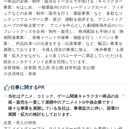
ー商品の企画・制作・販売をトータルで手掛ける〈キャラクター
事業〉をはじめ、 一般量販向けのトレーディングカード、フィギ
ュアなどの企画・制作・販売を行う〈量販事業〉など、多彩なコ
ンテンツでユーザーに夢、喜び、感動を提供する、アニメイトグ
ループの中核企業です。 アニメを中心とした劇場映画作品のパン
フレットグッズを企画・制作・販売し、 映画配給も手掛ける〈映
画関連事業〉、各種イベントや催事・物販を行う〈イベント事
業〉、作品自体への出資をする〈出資事業〉など、幅広い事業を
展開しております。 今後も現在の事業に加え、〈海外事業〉も発
展・拡大させながら、より多くのユーザーに満足していただける
総合エンタテイメント企業を目指しています。

決算情報：決算期 売上高 非公開 経常利益 非公開

※決済単位：単体
仕事に関するPR
当社はアニメ、コミック、ゲーム関連キャラクター商品の企
画～販売を一貫して展開中のアニメイトG中核企業です！
様々な事業を展開している当社は、事業拡大に伴い、部署の
展開・拡大の検討もしております。
企業・求人の特色

アニメイトグループは、クリエイターが生み出した素晴らしい作