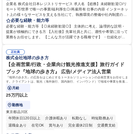
完全週休2日制
交通費支給
駅近5分以内
土日祝休み
服装自由
企業名 株式会社日本レジストリサービス 求人名 【総務】未経験歓迎◎/リ
モート可/世界で唯一の事業/福利厚生◎/再雇用有 仕事の内容 インターネッ
ト上の様々なサービスを支える当社にて、執務環境の整備や社内制度の検
討、イベント運営などの幅広い業務を担当し、間接的に会社の生産性向上
必要な経験・能力等
や成長に貢献している部署です。 会社の全メンバーが安心して長く成果を
必要な経験・能力等 【◎未経験歓迎◎】 主体的に考え、論理的な説明・
発揮できる環境を整えるために、毎日のメンテナンスや維持管理に加え、
提案が積極的にできる方 【入社後】先輩社員と共に、適性や希望に沿って
新たな施策検討を積極的に行っていただき、会社全体を巻き込み課題解決
業務をお任せします。 【こんな方が活躍できる職種です】 ・仕組化が好
を推進。 ・オフィス運営：執務環境の整備・物品管理・社内規定整備/改
き/得意・協働の姿勢を持っている・優先順位付け、マルチタスクが得意・
善・イベント企画/運営・非常時の対応 など、本人の希望や適性によって
様々な立場で物事を考えられる・定型業務だけでなく突発的な出来事にも
幅広い業務の体得が可能で、多様なキャリアパスを描くことも可能です。
正社員
対処できる・新しいことに興味関心がある 【魅力】■自己啓発支援：資格
株式会社地球の歩き方
募集職種 【総務】未経験歓迎◎/リモート可/世界で唯一の事業/福利厚生◎/
取得や通信教育など費用の80%（年間25万円まで）を補助 ■住宅手当：家
再雇用有
賃の50%（月額7万円まで）を補助 学歴・資格 学歴：大学院 大学 語学
【企画営業/行政・企業向け観光推進支援】旅行ガイド
力： 資格：
ブック『地球の歩き方』 広告/メディア法人営業
『地球の歩き方』の広告をはじめとするトータルソリューションの企画営業をお任せしま
す。クライアントは、観光（海外旅行、国内旅行、インバウンド）で地域や事業を推進し
たい国内外の行政や企業です。
月給
25万円以上
勤務地
東京都品川区
年間休日120日以上
介護休暇あり
転勤なし
時短勤務あり
退職金あり
在宅OK
賞与あり
完全週休2日制
交通費支給
駅近5分以内
土日祝休み