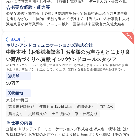
れかにて営業事務をお任せ。 【詳細】電話応対・データ入力・伝票や見積
の作成・カタログ送付・来客対応・営業所内で発生する事務業務や業務改
必要な経験・能力等
善をお任せ。 【教育制度】ご入社後、育成担当とペアになりながらOJTに
必要な経験・能力等 【必須】■協調性を持って業務推進出来る方 ■改善案
て業務を覚えていただくことが可能です。業務システムがきちんと構築さ
を出しながら、主体的に業務を進めて行ける方 【過去のご入社事例】人材
れているため、スムーズに仕事に慣れることができる環境です。また、
派遣業界や保育業界等、メーカー以外、営業事務未経験者の入社実績有
「チームで成果を出す文化」があり、良いやり方を積極的に共有しながら
【当社の事務職について】単なる事務ではなく主体性を発揮したサポート
常に改善を目指す風土のため、安心して業務に取り組んでいただけます。
により、キーエンスの付加価値向上に貢献します。ベースの定型業務に加
募集職種 【大阪・京都・滋賀】営業事務 ※未経験可
正社員
えて、お客様や社員の状況に合わせ、能動的なサポート、改善の動きも期
キリンアンドコミュニケーションズ株式会社
待され。組織を支えるスペシャリストとして、チームに貢献し、結果的に
社員から頼られる存在になることができます。平均19:30の退勤以降の業
中野本社【お客様相談室】お客様のお声をもとにより良
務の持ち帰りも禁止されており、メリハリのある働き方となります。 学
い商品づくりへ貢献 インバウンドコールスタッフ
歴・資格 学歴：大学院 大学 高専 短大 語学力： 資格：
≪★コミュニケーションを通してキリンのファンを増やしませんか？★≫ お客様のお声
をより良い商品づくりに活かしていく上で、窓口となるお客様相談室でのお仕事です。
月給
30万円
勤務地
東京都中野区
業界未経験歓迎
年間休日120日以上
退職金あり
在宅OK
賞与あり
交通費支給
土日祝休み
寮・社宅あり
仕事の内容
企業名 キリンアンドコミュニケーションズ株式会社 求人名 中野本社【お
客様相談室】お客様のお声をもとにより良い商品づくりへ貢献 仕事の内容