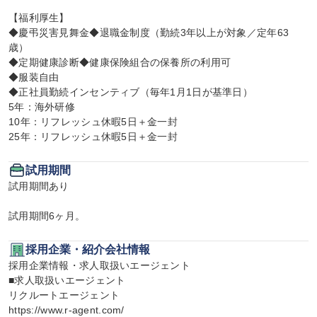
【福利厚生】

◆慶弔災害見舞金◆退職金制度（勤続3年以上が対象／定年63
歳）

◆定期健康診断◆健康保険組合の保養所の利用可

◆服装自由

◆正社員勤続インセンティブ（毎年1月1日が基準日）

5年：海外研修

10年：リフレッシュ休暇5日＋金一封

25年：リフレッシュ休暇5日＋金一封
試用期間
試用期間あり

試用期間6ヶ月。
採用企業・紹介会社情報
採用企業情報・求人取扱いエージェント

■求人取扱いエージェント

リクルートエージェント

https://www.r-agent.com/
