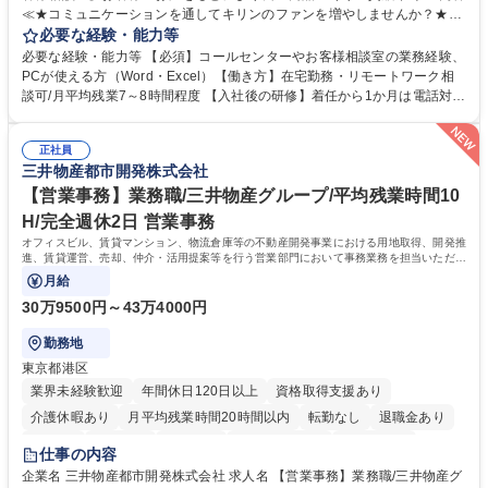
≪★コミュニケーションを通してキリンのファンを増やしませんか？★≫
お客様のお声をより良い商品づくりに活かしていく上で、窓口となるお客
必要な経験・能力等
様相談室でのお仕事です。 日々お客様からいただくキリングループへのご
必要な経験・能力等 【必須】コールセンターやお客様相談室の業務経験、
意見を、企業活動に活かしています。お客様からの声に迅速かつ誠意をも
PCが使える方（Word・Excel）【働き方】在宅勤務・リモートワーク相
って対応、情報提供するとともにグループ内活動に反映しています。 【具
談可/月平均残業7～8時間程度 【入社後の研修】着任から1か月は電話対応
体的には】電話応対、メール、お手紙対応、ご指摘品調査報告書作成、有
のOJTを中心に実施し、電話対応に慣れた段階でメール・手紙のOJTを実
人チャットボット対応など。 【1日の対応件数】■電話：月間一人当たり
施する予定です。独り立ち以降もしっかりフォローする体制を整えていま
平均100件前後■メール・手紙：同上40件前後 募集職種 中野本社【お客様
正社員
すのでご安心ください。 【当社について】キリングループの広報機能を担
三井物産都市開発株式会社
相談室】お客様のお声をもとにより良い商品づくりへ貢献
う会社として、お客様との出会いを大切にし、磨き上げたホスピタリティ
を込めてコミュニケーションをとりながら広報関連業務を行っておりま
【営業事務】業務職/三井物産グループ/平均残業時間10
す。 学歴・資格 学歴：大学院 大学 高専 短大 専修学校 高校 語学力： 資
H/完全週休2日 営業事務
格：
オフィスビル、賃貸マンション、物流倉庫等の不動産開発事業における用地取得、開発推
進、賃貸運営、売却、仲介・活用提案等を行う営業部門において事務業務を担当いただき
ます。
月給
30万9500円～43万4000円
勤務地
東京都港区
業界未経験歓迎
年間休日120日以上
資格取得支援あり
介護休暇あり
月平均残業時間20時間以内
転勤なし
退職金あり
在宅OK
賞与あり
育休あり
完全週休2日制
交通費支給
仕事の内容
駅近5分以内
土日祝休み
寮・社宅あり
企業名 三井物産都市開発株式会社 求人名 【営業事務】業務職/三井物産グ