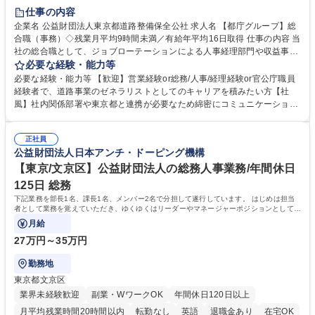
研修あり
退職金あり
賞与あり
完全週休2日制
交通費支給
仕事の内容
駅近5分以内
資格取得手当あり
食事補助あり
企業名 公益財団法人東京都道路整備保全公社 求人名 【都庁グループ】総
合職（事務）◇残業月平均9時間未満／有給年平均16日取得 仕事の内容 当
社の総合職として、ジョブローテーションによる人事経理部門や収益事業
等のフロント部門の部署等幅広い部署での業務をお任せいたします。研修
必要な経験・能力等
制度やキャリア支援が充実しております！ ※下記業務詳細 【業務詳細】■
必要な経験・能力等 【歓迎】営業経験or総務/人事/経理経験or官公庁職員
管理部門：広報、人事、経理など当公社の運営に係る管理業務 ■収益部
経験者で、道路事業のゼネラリストとしてのキャリアを積みたい方【社
門：駐車場の新規開拓、管理運営、新宿駅西口広場の「イベントコーナ
風】社内関係部署や東京都と連携が必要なため綿密にコミュニケーション
ー」などの管理運営 ■道路部門：整備の急がれる骨格幹線道路や木造住宅
を図っています。 【業務の魅力】■幅広く携われる：総合職（事務）で
密集地域の特定整備路線の用地取得、道路に関する普及啓発事業、都内の
は、駐車場の管理運営や道路用地の取得、公益財団法人の中枢を担う管理
道路施設や道路工事現場の見学ツアー事業 ※入社後は上記いずれかの部門
正社員
部門など多岐に渡る業務を経験できます。 ■様々なプロジェクト：駐車場
公益財団法人日本アンチ・ドーピング機構
へ配属。※業務内容変更の範囲：会社の定める業務 募集職種 【都庁グル
事業の他、新宿駅西口広場内に設置された照明を兼ねた広告「ブライトサ
ープ】総合職（事務）◇残業月平均9時間未満／有給年平均16日取得
イン」の管理運営を行うなど、事業収益を生み出す活動を積極的に行って
【東京/文京区】公益財団法人の総務人事業務/年間休日
います。 学歴・資格 学歴：大学院 大学 高専 短大 専修学校 高校 語学力：
125日 総務
資格：
下記業務を部長1名、課長1名、メンバー2名で分担して遂行しています。 はじめは担当
者として業務を覚えていただき、ゆくゆくはリーダーやマネージャーポジションとして活
躍いただくことを期待しています。
月給
27万円～35万円
勤務地
東京都文京区
業界未経験歓迎
副業・WワークOK
年間休日120日以上
月平均残業時間20時間以内
転勤なし
英語
退職金あり
在宅OK