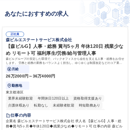
あなたにおすすめの求人
正社員
森ビルエステートサービス株式会社
【森ビルG】人事・総務 賞与5ヶ月 年休120日 残業少な
め リモート可 福利厚生/労務/給与管理人事
森ビルグループの安定した環境で、バックオフィスから会社を支える人事・総務をお任せ
します。 労務と総務の業務をバランスよく担当し、ゆくゆくは制度改定などのコア業務
にも挑戦できる、やりがいある環境です。
月給
26万2000円～36万4000円
勤務地
東京都港区
業界未経験歓迎
年間休日120日以上
資格取得支援あり
介護休暇あり
転勤なし
未経験者歓迎
時短勤務あり
経験者歓迎
退職金あり
在宅OK
賞与あり
育休あり
仕事の内容
完全週休2日制
交通費支給
長期歓迎
駅近5分以内
土日祝休み
企業名 森ビルエステートサービス株式会社 求人名 【森ビルG】人事・総
務◆賞与5ヶ月◆年休120日◆残業少なめ◆リモート可 仕事の内容 森ビル