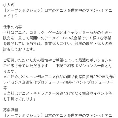
求人名

【オープンポジション】日本のアニメを世界中のファンへ！アニ
メイトG

仕事の内容

当社はアニメ、コミック、ゲーム関連キャラクター商品の企画～
販売を一貫して展開中のアニメイトG中核企業です！様々な事業
を展開している当社は、事業拡大に伴い、部署の展開・拡大の検
討もしております。

ご応募いただいた方の適性やご希望によって最適なポジションを
ご相談させていただきます！！下記ご相談ポジションの一例とな
ります。

≪ご紹介ポジション例≫アニメ作品の商品化窓口担当/IP企画制作/
ライセンス企画制作プロデューサー/海外イベントプロデューサー 
等

☆当社はアニメ・キャラクター関連だけでなく舞台やイベント等
も手掛けております！

募集職種

【オープンポジション】日本のアニメを世界中のファンへ！アニ