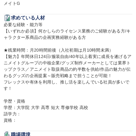
メイトG
求めている人材
必要な経験・能力等

【いずれか必須】何かしらのライセンス業務のご経験がある方/キ
ャラクター系商品の企画実務経験がある方

★残業時間：月20時間前後（入社初期は月10時間未満）

【魅力】年間休日124日/服装自由/40年以上着実に成長を遂げるア
ニメイトグループの中核企業/グッズ制作メーカーとしては業界ト
ップクラス／アニメイト取扱商品の約半数を供給/作品の魅力が伝
わるグッズの企画提案～販売戦略まで担うことが可能！

フレックスや有休を利用し、推し活を楽しんでいる社員が多いで
す！

学歴・資格

学歴：大学院 大学 高専 短大 専修学校 高校

語学力：

資格：
職場環境