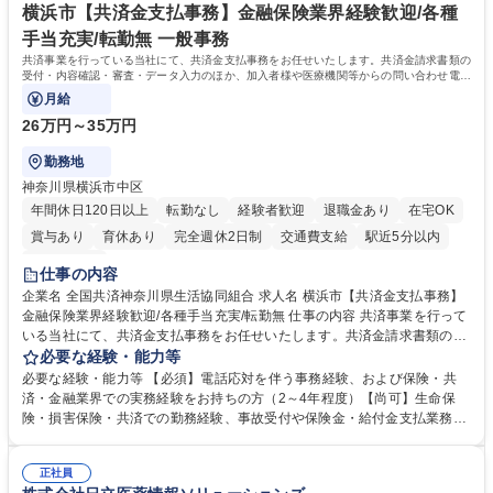
横浜市【共済金支払事務】金融保険業界経験歓迎/各種
手当充実/転勤無 一般事務
共済事業を行っている当社にて、共済金支払事務をお任せいたします。共済金請求書類の
受付・内容確認・審査・データ入力のほか、加入者様や医療機関等からの問い合わせ電話
対応や書類発送等を担当します。
月給
26万円～35万円
勤務地
神奈川県横浜市中区
年間休日120日以上
転勤なし
経験者歓迎
退職金あり
在宅OK
賞与あり
育休あり
完全週休2日制
交通費支給
駅近5分以内
土日祝休み
仕事の内容
企業名 全国共済神奈川県生活協同組合 求人名 横浜市【共済金支払事務】
金融保険業界経験歓迎/各種手当充実/転勤無 仕事の内容 共済事業を行って
いる当社にて、共済金支払事務をお任せいたします。共済金請求書類の受
付・内容確認・審査・データ入力のほか、加入者様や医療機関等からの問
必要な経験・能力等
い合わせ電話対応や書類発送等を担当します。 ■共済金請求書類の受付、
必要な経験・能力等 【必須】電話応対を伴う事務経験、および保険・共
内容確認、および共済金支払に関する審査・事務処理業務全般を担当 ■専
済・金融業界での実務経験をお持ちの方（2～4年程度）【尚可】生命保
用システムへのデータ入力、各種必要書類の作成・発送作業 ■加入者様や
険・損害保険・共済での勤務経験、事故受付や保険金・給付金支払業務経
医療機関等からの各種問い合わせに対する丁寧かつ迅速な電話応対 ■現場
験がある方 【求める人物像】■相手の立場に立った丁寧な対応ができる方
調査の対応および業務プロセスの改善活動 【業務内容の変更範囲】当社の
■チームワークを大切にし、素直に学べる方★外勤の保険営業から内勤事
指定する業務 募集職種 横浜市【共済金支払事務】金融保険業界経験歓迎/
正社員
務へのキャリアチェンジ希望者も大歓迎です！ 学歴・資格 学歴：大学院