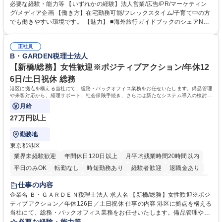
や事業を推進したい国内外の行政や企業です。 【業務詳細】■『地球の歩
必要な経験・能力等 【いずれかの経験】法人営業/広告/PR/マーケティン
き方』は海外旅行ガイドブックのNo.1ブランドであり、国内旅行において
グ/メディア企画 【働き方】在宅勤務可能/フレックスタイム/子育て中の方
も牽引しております。観光推進支援においても、業界を牽引する意欲的な
でも働きやすい環境です。 【魅力】 ■海外旅行ガイドブックのシェアNo.1
取り組みが期待されています■インバウンドは、日本の地域の未来を担う
メディアとして、個人旅行文化の拡大と定着を担ってきたブランドに携わ
国策事業です。「GOOD LUCK TRIP」は、海外旅行ガイドブックと同様
ることが可能です。 ■国内旅行ガイドブックは立ち上げ間もない新規事業
に、インバウンドのトップブランドに成長しております■旅が業務であ
正社員
であり、「地球の歩き方」としてどう取り組むか、共に形を作るコアメン
B・GARDEN税理士法人
り、日常です。旅好きにはこれ以上ない環境です 募集職種 【企画営業/行
バーとして活躍いただきます。 学歴・資格 学歴：大学院 大学 語学力： 資
政・企業向け観光推進支援】旅行ガイドブック『地球の歩き方』
格：
【新橋/総務】女性歓迎※ポジティブアクション/年休12
6日/土日祝休 総務
港区に拠点を構える当社にて、総務・バックオフィス業務をお任せいたします。備品管理
や来客対応から、経理サポート、社会保険手続き、さらには新たなシステム導入の検討ま
で、幅広く組織を支える役割です。
月給
27万円以上
勤務地
東京都港区
業界未経験歓迎
年間休日120日以上
月平均残業時間20時間以内
平日のみOK
転勤なし
時短勤務あり
経験者歓迎
退職金あり
賞与あり
完全週休2日制
交通費支給
駅近5分以内
土日祝休み
仕事の内容
服装自由
企業名 Ｂ・ＧＡＲＤＥＮ税理士法人 求人名 【新橋/総務】女性歓迎※ポジ
ティブアクション／年休126日／土日祝休 仕事の内容 港区に拠点を構える
当社にて、総務・バックオフィス業務をお任せいたします。備品管理や来
客対応から、経理サポート、社会保険手続き、さらには新たなシステム導