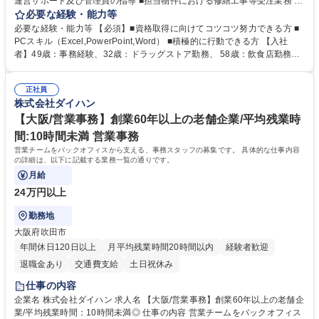
運営サポート及び管理員の指導 ■担当物件における修繕工事等受注業務 ■
事務所内での事務業務等 ★異業界からの転職者が多数活躍しています
必要な経験・能力等
【年収補足】532万円 ＋別途インセンティヴで平均約100万円/年（昨年度
必要な経験・能力等 【必須】■資格取得に向けてコツコツ努力できる方 ■
実績） ＋管理業務主任者資格手当50,000円/月 ★親会社である株式会社合
PCスキル（Excel,PowerPoint,Word） ■積極的に行動できる方 【入社
人社計画研究所社のグループ会社として、質の高いサービスと適性価格を
者】49歳：事務経験、32歳：ドラッグストア勤務、 58歳：飲食店勤務
武器に約20年受託戸数増加中です。https://www.gojin.co.jp/abt/abt_3.html
等：中途採用の9割が未経験者！ 【資格取得支援】■メンター制度■社内模
募集職種 未経験・ベテラン歓迎【お茶の水】マンション管理事務◎転勤
試や研修制度など充実！ ＊未資格者の8割以上が入社2年以内に資格を取
無/年休123日
正社員
得出来ております！ 【魅力】■フレックス制度、未経験からでも下限年収
株式会社ダイハン
を一律支給！ ■管理業務主任者資格取得後には50,000円/月の手当あり！
学歴・資格 学歴：大学院 大学 高専 短大 専修学校 高校 語学力： 資格：第
【大阪/営業事務】創業60年以上の老舗企業/平均残業時
一種運転免許普通自動車
間:10時間未満 営業事務
営業チームをバックオフィスから支える、事務スタッフの募集です。 具体的な仕事内容
の詳細は、以下に記載する業務一覧の通りです。
月給
24万円以上
勤務地
大阪府吹田市
年間休日120日以上
月平均残業時間20時間以内
経験者歓迎
退職金あり
交通費支給
土日祝休み
仕事の内容
企業名 株式会社ダイハン 求人名 【大阪/営業事務】創業60年以上の老舗企
業/平均残業時間：10時間未満◎ 仕事の内容 営業チームをバックオフィス