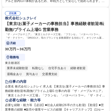
き、社内規定の改定や人事制度改定などのコア業務 ■社内イベントの企画
アルと部内OJT体制があるため、即戦力として安心して始められます。
運営やその他総務業務全般 ※労務と総務を1：1の割合でお任せ。 入社後
【魅力・やりがい】森ビルGの安定基盤で労務から総務まで幅広く携われ
は部内のOJTを中心に、あなたの経験に合わせて不足している部分はいつ
ます。定型業務に留まらず、社内規定や人事制度の改定など会社のコア業
でも質問・相談できる環境が整っているため、安心して成長できます。 募
正社員
務に挑戦できるため、自身の成長と組織への貢献度をダイレクトに実感で
株式会社シュクレイ
集職種 【森ビルG】人事・総務◆賞与5ヶ月◆年休120日◆残業少なめ◆
きます。 残業少なめ、週1日リモート可など、ワークライフバランスを保
リモート可
ち長期活躍できる環境です。 「これまでの幅広い経験を活かし、長期的な
【東京/お菓子メーカーの事務担当】事務経験者歓迎/転
キャリアを築きたい」という前向きな意欲と挑戦を全力で応援します。 学
勤無/プライム上場G 営業事務
歴・資格 学歴：大学院 大学 高専 短大 専修学校 高校 語学力： 資格：日商
「ザ・メープルマニア」「東京ミルクチーズ工場」「フランセ」「バターバトラー」
簿記検定1級 日商簿記検定2級 日商簿記検定3級
「ザ・テイラー」「DROOLY」等のブランドを多数展開する当社にて、オリジナル菓子
ブランド商品の事務業務をお任せいたします。
月給
30万円～36万円
勤務地
東京都港区
業界未経験歓迎
転勤なし
住宅手当あり
経験者歓迎
退職金あり
賞与あり
交通費支給
仕事の内容
企業名 株式会社シュクレイ 求人名 【東京/お菓子メーカーの事務担当】事
務経験者歓迎/転勤無/プライム上場G 仕事の内容 「ザ・メープルマニア」
「東京ミルクチーズ工場」「フランセ」「バターバトラー」「ザ・テイラ
ー」「DROOLY」等のブランドを多数展開する当社にて、オリジナル菓子
必要な経験・能力等
ブランド商品の事務業務をお任せいたします。 【具体的な業務内容】 ■店
必要な経験・能力等 【必須】■社会人経験(26卒の方も歓迎) 【歓迎】■営
舗からの発注受付/PC入力業務 ■受電対応(社内/社外) ■商品のマスター登
業事務の経験 ■販売や接客サービスの経験 【キャリアステップ】 (1)セー