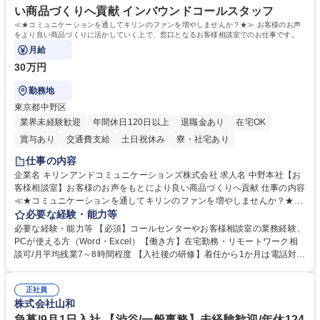
います。 学歴・資格 学歴：大学院 大学 高専 短大 専修学校 高校 語学力：
い商品づくりへ貢献 インバウンドコールスタッフ
資格：
≪★コミュニケーションを通してキリンのファンを増やしませんか？★≫ お客様のお声
をより良い商品づくりに活かしていく上で、窓口となるお客様相談室でのお仕事です。
月給
30万円
勤務地
東京都中野区
業界未経験歓迎
年間休日120日以上
退職金あり
在宅OK
賞与あり
交通費支給
土日祝休み
寮・社宅あり
仕事の内容
企業名 キリンアンドコミュニケーションズ株式会社 求人名 中野本社【お
客様相談室】お客様のお声をもとにより良い商品づくりへ貢献 仕事の内容
≪★コミュニケーションを通してキリンのファンを増やしませんか？★≫
お客様のお声をより良い商品づくりに活かしていく上で、窓口となるお客
必要な経験・能力等
様相談室でのお仕事です。 日々お客様からいただくキリングループへのご
必要な経験・能力等 【必須】コールセンターやお客様相談室の業務経験、
意見を、企業活動に活かしています。お客様からの声に迅速かつ誠意をも
PCが使える方（Word・Excel）【働き方】在宅勤務・リモートワーク相
って対応、情報提供するとともにグループ内活動に反映しています。 【具
談可/月平均残業7～8時間程度 【入社後の研修】着任から1か月は電話対応
体的には】電話応対、メール、お手紙対応、ご指摘品調査報告書作成、有
のOJTを中心に実施し、電話対応に慣れた段階でメール・手紙のOJTを実
人チャットボット対応など。 【1日の対応件数】■電話：月間一人当たり
施する予定です。独り立ち以降もしっかりフォローする体制を整えていま
平均100件前後■メール・手紙：同上40件前後 募集職種 中野本社【お客様
正社員
すのでご安心ください。 【当社について】キリングループの広報機能を担
株式会社山和
相談室】お客様のお声をもとにより良い商品づくりへ貢献
う会社として、お客様との出会いを大切にし、磨き上げたホスピタリティ
を込めてコミュニケーションをとりながら広報関連業務を行っておりま
急募|9月1日入社 【渋谷/一般事務】未経験歓迎/年休124