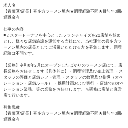
求人名

【青葉区/店長】喜多方ラーメン坂内★調理経験不問★賞与年3回/
退職金有

仕事の内容

■ミスタードーナツを中心としたフランチャイズを22店舗を始め
とし、様々な店舗施設を運営する当社にて、当社運営の喜多方ラ
ーメン坂内の店長としてご活躍いただける方を募集します。調理
経験は不問です。

【業務】令和8年2月にオープンしたばかりのラーメン店にて、店
長業務をお任せします【具体的に】・調理管理及び売上管理 ・ス
タッフの評価と店舗シフト管理 ・スタッフの教育及び指導（オペ
レーション・店舗ルール） ・採用計画および実行 ・店舗でのオペ
レーション業務、等の業務をお任せします。※研修は店舗と直営
店で行います。

募集職種

【青葉区/店長】喜多方ラーメン坂内★調理経験不問★賞与年3回/
退職金有