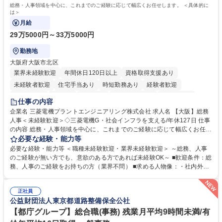
歴・資格 学歴：大学院 大学 高専 短大 語学力： 資格：
総務・人事領域を中心に、これまでのご経験に応じて幅広くお任せします。 ＜具体的に
は＞
月給
29万5000円～33万5000円
勤務地
大阪府大阪市北区
業界未経験歓迎
年間休日120日以上
資格取得支援あり
未経験者歓迎
住宅手当あり
時短勤務あり
経験者歓迎
退職金あり
在宅OK
賞与あり
完全週休2日制
交通費支給
仕事の内容
駅近5分以内
土日祝休み
服装自由
寮・社宅あり
食事補助あり
企業名 三菱電機プラントエンジニアリング株式会社 求人名 【大阪】総務
人事＜未経験歓迎＞◇三菱電機G・社会インフラを支える/年休127日 仕事
の内容 総務・人事領域を中心に、これまでのご経験に応じて幅広くお任せ
します。 ＜具体的には＞ ・総務/人事労務（給与・社保・勤怠管理など）
必要な経験・能力等
・採用・教育研修 ・福利厚生運用 など ※基本的には事務所勤務ですが、
必要な経験・能力等 ＜職種未経験歓迎・業界未経験歓迎＞ ～総務、人事
採用や教育等の業務内容により、関西圏以外への日帰り・宿泊を伴う国内
のご経験が無い方でも、意欲のある方であれば未経験OK～ ■歓迎条件：総
出張もございます。 ※担当業務を持ちつつ、お互いに助け合いながら、総
務、人事のご経験をお持ちの方（業界不問） ■求める人物像：・社内外の
務部という組織として協力しながら進める体制です。 募集職種 【大阪】
関係各部門との調整を率先して行い、業務を円滑に遂行できる協調性やコ
総務人事＜未経験歓迎＞◇三菱電機G・社会インフラを支える/年休127日
ミュニケーション能力を持っている方 ・人事総務領域に興味がありゼネラ
正社員
リスト志向をお持ちの方 学歴・資格 学歴：大学院 大学 語学力： 資格：
公益財団法人東京都道路整備保全公社
【都庁グループ】総合職(事務) 残業月平均9時間未満/有