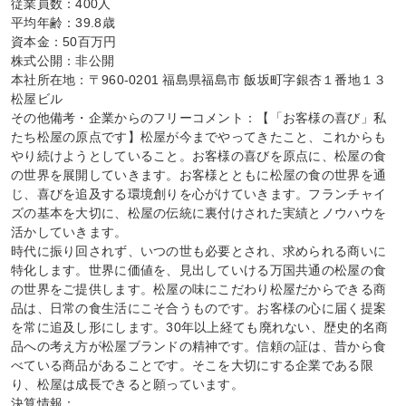
従業員数：400人

平均年齢：39.8歳

資本金：50百万円

株式公開：非公開

本社所在地：〒960-0201 福島県福島市 飯坂町字銀杏１番地１３ 
松屋ビル

その他備考・企業からのフリーコメント：【「お客様の喜び」私
たち松屋の原点です】松屋が今までやってきたこと、これからも
やり続けようとしていること。お客様の喜びを原点に、松屋の食
の世界を展開していきます。お客様とともに松屋の食の世界を通
じ、喜びを追及する環境創りを心がけていきます。フランチャイ
ズの基本を大切に、松屋の伝統に裏付けされた実績とノウハウを
活かしていきます。

時代に振り回されず、いつの世も必要とされ、求められる商いに
特化します。世界に価値を、見出していける万国共通の松屋の食
の世界をご提供します。松屋の味にこだわり松屋だからできる商
品は、日常の食生活にこそ合うものです。お客様の心に届く提案
を常に追及し形にします。30年以上経ても廃れない、歴史的名商
品への考え方が松屋ブランドの精神です。信頼の証は、昔から食
べている商品があることです。そこを大切にする企業である限
り、松屋は成長できると願っています。

決算情報：
