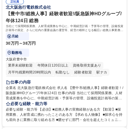
想定です。 募集職種 未経験歓迎【経理/みなとみらい】プライム上場/残業
正社員
当し、3～5年をかけて月次決算・四半期決算・開示資料作成補助などへス
北大阪急行電鉄株式会社
ほぼなし/年休123日
テップアップできます。また、残業は通常月ほぼなく、決算月でも10時間
未満のため、無理なく経理として専門性を身につけられる環境です。 学
【豊中市/総務人事】経験者歓迎!/阪急阪神HDグループ/
歴・資格 学歴：大学院 大学 高専 短大 専修学校 高校 語学力： 資格：日商
年休124日 総務
簿記検定1級 日商簿記検定2級
当社にて採用関係業務、人材育成業務を中心に、中期経営計画・予算等の管理、設備投資
計画等の策定、さらに社内の重要会議の運営等、経営の根幹となる幅広い総務人事業務全
般を担当していただきます。
月給
30万円～38万円
勤務地
大阪府豊中市
業界未経験歓迎
年間休日120日以上
資格取得支援あり
月平均残業時間20時間以内
転勤なし
経験者歓迎
駅ナカ
退職金あり
完全週休2日制
交通費支給
駅近5分以内
仕事の内容
土日祝休み
服装自由
昼食補助あり
食事補助あり
企業名 北大阪急行電鉄株式会社 求人名 【豊中市/総務人事】経験者歓迎！/
阪急阪神HDグループ/年休124日 仕事の内容 当社にて採用関係業務、人材
育成業務を中心に、中期経営計画・予算等の管理、設備投資計画等の策
定、さらに社内の重要会議の運営等、経営の根幹となる幅広い総務人事業
必要な経験・能力等
務全般を担当していただきます。 【主な業務内容】 ■採用関係業務および
必要な経験・能力等 【必須】■総務人事の実務経験がある方 【歓迎】■採
人材育成(社員研修)業務の推進 ■中期経営計画および予算等の管理 ■設備
用業務、人材育成に携わったことのある方 【求める人物像】 ■探求心を持
投資計画等の策定 ■社内の重要会議の運営 ■その他総務人事業務全般 【入
ち前向きに業務に取り組める方 ■臆せずに部門・会社を超えたコミュニケ
社後】入社後は採用や育成をメインに担当し将来的には経営根幹に関わる
ーションの取れる方 ■自分で考えて行動のできる方 ■第二の創業期を迎え