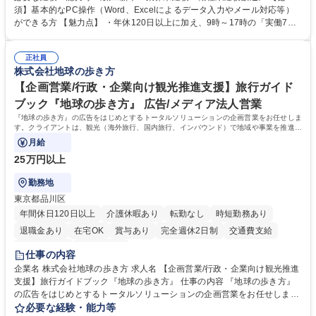
入力業務】 ・医師（会員）の住所変更、個人情報のシステム登録・更新
須】基本的なPC操作（Word、Excelによるデータ入力やメール対応等）
・年会費の徴収管理や入金データの照合確認 【問い合わせ対応】 ・会員
ができる方 【魅力点】 ・年休120日以上に加え、9時～17時の「実働7時
（医師）からの電話、FAX、ネット申請に伴う相談受付 ・複雑な案件のへ
間勤務」で残業も少なくワークライフバランスは抜群です。 【将来的な業
のエスカレーション・連携対応 募集職種 第二新卒歓迎！【正社員事務】
務（各種委員会運営）】 ・学会内における各種委員会のスケジュール調
年休120日/デスクワーク中心で残業少なめ
正社員
整、資料作成、当日の運営サポート 学歴・資格 学歴：大学院 大学 語学
株式会社地球の歩き方
力： 資格：
【企画営業/行政・企業向け観光推進支援】旅行ガイド
ブック『地球の歩き方』 広告/メディア法人営業
『地球の歩き方』の広告をはじめとするトータルソリューションの企画営業をお任せしま
す。クライアントは、観光（海外旅行、国内旅行、インバウンド）で地域や事業を推進し
たい国内外の行政や企業です。
月給
25万円以上
勤務地
東京都品川区
年間休日120日以上
介護休暇あり
転勤なし
時短勤務あり
退職金あり
在宅OK
賞与あり
完全週休2日制
交通費支給
駅近5分以内
土日祝休み
仕事の内容
企業名 株式会社地球の歩き方 求人名 【企画営業/行政・企業向け観光推進
支援】旅行ガイドブック『地球の歩き方』 仕事の内容 『地球の歩き方』
の広告をはじめとするトータルソリューションの企画営業をお任せしま
す。クライアントは、観光（海外旅行、国内旅行、インバウンド）で地域
必要な経験・能力等