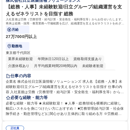
株式会社日立医薬情報ソリューションズ
各種手当充実/転勤無
大学 高専 短大 専修学校 高校 語学力： 資格：
【総務・人事】未経験歓迎/日立グループ/組織運営を支
えるゼネラリストを目指す 総務
入社直後は労務（労務管理・給与計算・安全衛生・福利厚生等）からお任せいたします。
将来は総務・採用・教育業務へ守備範囲を広げ、組織運営を支えるゼネラリストをめざせ
ます。
月給
27万7000円以上
勤務地
東京都千代田区
業界未経験歓迎
年間休日120日以上
資格取得支援あり
介護休暇あり
月平均残業時間20時間以内
未経験者歓迎
住宅手当あり
時短勤務あり
退職金あり
在宅OK
賞与あり
仕事の内容
育休あり
完全週休2日制
交通費支給
土日祝休み
寮・社宅あり
企業名 株式会社日立医薬情報ソリューションズ 求人名 【総務・人事】未
経験歓迎/日立グループ/組織運営を支えるゼネラリストを目指す 仕事の内
容 入社直後は労務（労務管理・給与計算・安全衛生・福利厚生等）からお
任せいたします。将来は総務・採用・教育業務へ守備範囲を広げ、組織運
必要な経験・能力等
営を支えるゼネラリストをめざせます。 ・初期業務：労働時間管理、給与
必要な経験・能力等 ★未経験歓迎！ ★人事・総務領域を横断的に経験し
計算、社会保険対応、福利厚生管理、安全衛生、健康経営推進等をお任せ
幅広いスキルを身につけたい方におすすめ！ ■労務管理(給与計算・社会保
します。ご経験に応じて、休職者管理など、幅広く経験を積んでいただき
険手続き・勤怠管理など)に関心があり主体的に取り組める方 ※労務経験
ます。 ・将来的な広がり：総務・採用・教育・税務対応・経営企画等。
者は早期にご活躍いただけます。 ■チームで仕事を推進できる方■将来は
★メンバーがマンツーマンで丁寧に教えるため、ご経験が浅くても安心！
マネジメント職として活躍したい 【尚可】■人事、労務、採用、教育業務
幅広く経験を積みたい意欲がある方に最適な環境です。 募集職種 【総
正社員
のご経験 ■労務管理（給与計算・社会保険手続き・勤怠管理など）の経験