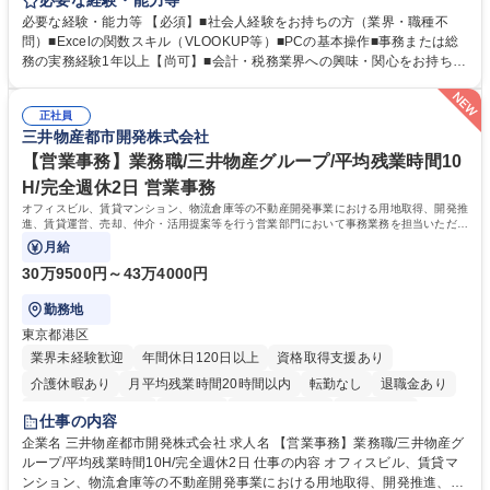
必要な経験・能力等
入の検討まで、幅広く組織を支える役割です。 ■備品発注・在庫管理、郵
必要な経験・能力等 【必須】■社会人経験をお持ちの方（業界・職種不
送物対応、電話・来客対応 ■金融機関への外出業務（入出金管理補助）、
問）■Excelの関数スキル（VLOOKUP等）■PCの基本操作■事務または総
福利厚生・社内イベントの運営管理 ■社内ルールの整備、職場環境の改善
務の実務経験1年以上【尚可】■会計・税務業界への興味・関心をお持ちの
提案、備品選定 ■請求書発行・管理等の経理サポート、社会保険関連の書
方 【求める人物像】 ■自ら課題を見つけ改善提案ができる主体性のある方
類手続き ■税理士業務の補助（書類作成・データ入力支援） ■ITツールや
■周囲と円滑に連携し、柔軟な対応ができる方。 【女性歓迎！】※ポジテ
社内新システムの導入検討・比較検証 募集職種 【新橋/総務】女性歓迎※
正社員
ィブアクション 学歴・資格 学歴：大学院 大学 高専 短大 専修学校 高校 語
三井物産都市開発株式会社
ポジティブアクション／年休126日／土日祝休
学力： 資格：
【営業事務】業務職/三井物産グループ/平均残業時間10
H/完全週休2日 営業事務
オフィスビル、賃貸マンション、物流倉庫等の不動産開発事業における用地取得、開発推
進、賃貸運営、売却、仲介・活用提案等を行う営業部門において事務業務を担当いただき
ます。
月給
30万9500円～43万4000円
勤務地
東京都港区
業界未経験歓迎
年間休日120日以上
資格取得支援あり
介護休暇あり
月平均残業時間20時間以内
転勤なし
退職金あり
在宅OK
賞与あり
育休あり
完全週休2日制
交通費支給
仕事の内容
駅近5分以内
土日祝休み
寮・社宅あり
企業名 三井物産都市開発株式会社 求人名 【営業事務】業務職/三井物産グ
ループ/平均残業時間10H/完全週休2日 仕事の内容 オフィスビル、賃貸マ
ンション、物流倉庫等の不動産開発事業における用地取得、開発推進、賃