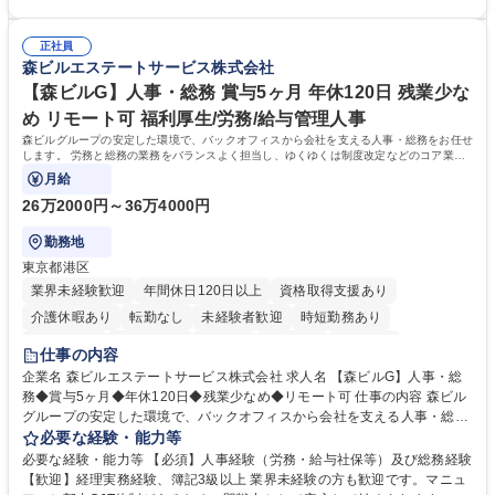
進めて頂きます。未経験から始めた方も多数活躍中です。 [業務内容の変
の要件を正しく理解し対応できる方 ・数量・在庫・出荷数などの数値を正
更の範囲:会社の定める業務] 募集職種 受発注事務◆年休125日・年収400
確に扱う業務に抵抗がない方 ・PCを業務で日常的に使用しており、四則
万～・残業10H◆食品原料・健康食品の商社
正社員
演算ができる方 ・業務ルールや指示を理解し、行動できる方 学歴・資格
森ビルエステートサービス株式会社
学歴：大学院 大学 短大 語学力： 資格：
【森ビルG】人事・総務 賞与5ヶ月 年休120日 残業少な
め リモート可 福利厚生/労務/給与管理人事
森ビルグループの安定した環境で、バックオフィスから会社を支える人事・総務をお任せ
します。 労務と総務の業務をバランスよく担当し、ゆくゆくは制度改定などのコア業務
にも挑戦できる、やりがいある環境です。
月給
26万2000円～36万4000円
勤務地
東京都港区
業界未経験歓迎
年間休日120日以上
資格取得支援あり
介護休暇あり
転勤なし
未経験者歓迎
時短勤務あり
経験者歓迎
退職金あり
在宅OK
賞与あり
育休あり
仕事の内容
完全週休2日制
交通費支給
長期歓迎
駅近5分以内
土日祝休み
企業名 森ビルエステートサービス株式会社 求人名 【森ビルG】人事・総
務◆賞与5ヶ月◆年休120日◆残業少なめ◆リモート可 仕事の内容 森ビル
グループの安定した環境で、バックオフィスから会社を支える人事・総務
をお任せします。 労務と総務の業務をバランスよく担当し、ゆくゆくは制
必要な経験・能力等
度改定などのコア業務にも挑戦できる、やりがいある環境です。 ■勤怠管
必要な経験・能力等 【必須】人事経験（労務・給与社保等）及び総務経験
理、給与計算、社会保険手続き、年末調整等の労務管理全般 ■入退社手続
【歓迎】経理実務経験、簿記3級以上 業界未経験の方も歓迎です。マニュ