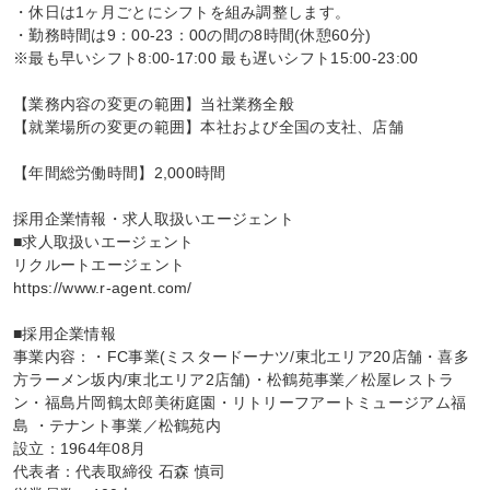
・休日は1ヶ月ごとにシフトを組み調整します。

・勤務時間は9：00-23：00の間の8時間(休憩60分)

※最も早いシフト8:00-17:00 最も遅いシフト15:00-23:00

【業務内容の変更の範囲】当社業務全般

【就業場所の変更の範囲】本社および全国の支社、店舗

【年間総労働時間】2,000時間

採用企業情報・求人取扱いエージェント

■求人取扱いエージェント

リクルートエージェント

https://www.r-agent.com/

■採用企業情報

事業内容：・FC事業(ミスタードーナツ/東北エリア20店舗・喜多
方ラーメン坂内/東北エリア2店舗)・松鶴苑事業／松屋レストラ
ン・福島片岡鶴太郎美術庭園・リトリーフアートミュージアム福
島 ・テナント事業／松鶴苑内

設立：1964年08月

代表者：代表取締役 石森 慎司
