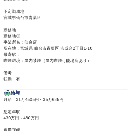
予定勤務地

宮城県仙台市青葉区

勤務地

勤務地①

事業所名：仙台店

所在地：宮城県 仙台市青葉区 吉成台2丁目1-10

最寄駅：

喫煙環境：屋内禁煙（屋内喫煙可能場所あり）

備考：

転勤：有
給与
月給：31万4505円～35万685円

想定年収

430万円～480万円

雇用形態
