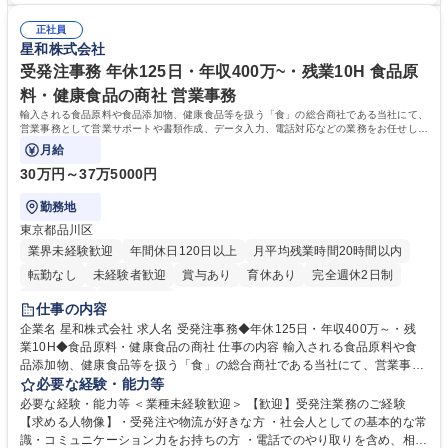
連 ・衛生管理 ・防災関連・公的助成金の管理・オフィス、ファシリティ
院 大学 高専 短大 専修学校 高校 語学力： 資格：
管理 ・福利厚生関連 ・職員からの問合せ、相談対応 ・その他日常の総務
正社員
星和株式会社
業務全般 募集職種 【東京／文京区】公益財団法人の総務人事業務／年間
休日125日
受発注事務 年休125日・年収400万~・残業10H 食品原
料・健康食品の商社 営業事務
輸入される食品原料や食品添加物、健康食品等を扱う「食」の総合商社である当社にて、
営業事務として営業サポートや書類作成、データ入力、電話対応などの業務をお任せしま
す。
月給
30万円～37万5000円
勤務地
東京都品川区
業界未経験歓迎
年間休日120日以上
月平均残業時間20時間以内
転勤なし
未経験者歓迎
賞与あり
育休あり
完全週休2日制
交通費支給
土日祝休み
仕事の内容
企業名 星和株式会社 求人名 受発注事務◆年休125日・年収400万～・残
業10H◆食品原料・健康食品の商社 仕事の内容 輸入される食品原料や食
品添加物、健康食品等を扱う「食」の総合商社である当社にて、営業事務
として営業サポートや書類作成、データ入力、電話対応などの業務をお任
必要な経験・能力等
せします。 ・受注／出荷指示／売上管理／仕入管理／在庫管理／お客様や
必要な経験・能力等 ＜業種未経験歓迎＞ 【歓迎】受発注業務のご経験
倉庫と電話確認など、販売に関わる事務、営業サポートをお願いします。
【求める人物像】・受発注や物流が好きな方 ・社会人としての基本的な常
・入社後は商品について覚えることから始め、先輩社員OJTと共に業務を
識・コミュニケーション力をお持ちの方 ・電話でのやり取りを含め、相手