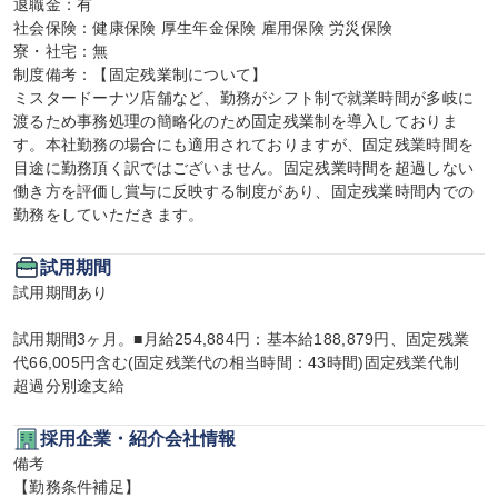
退職金：有

社会保険：健康保険 厚生年金保険 雇用保険 労災保険

寮・社宅：無

制度備考：【固定残業制について】

ミスタードーナツ店舗など、勤務がシフト制で就業時間が多岐に
渡るため事務処理の簡略化のため固定残業制を導入しておりま
す。本社勤務の場合にも適用されておりますが、固定残業時間を
目途に勤務頂く訳ではございません。固定残業時間を超過しない
働き方を評価し賞与に反映する制度があり、固定残業時間内での
勤務をしていただきます。
試用期間
試用期間あり

試用期間3ヶ月。■月給254,884円：基本給188,879円、固定残業
代66,005円含む(固定残業代の相当時間：43時間)固定残業代制　
超過分別途支給
採用企業・紹介会社情報
備考

【勤務条件補足】
