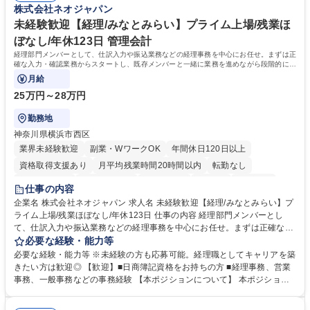
株式会社ネオジャパン
務・人事】未経験歓迎/日立グループ/組織運営を支えるゼネラリストを目
■衛生管理者の資格をお持ちの方 学歴・資格 学歴：大学院 大学 高専 短大
指す
専修学校 高校 語学力： 資格：
未経験歓迎【経理/みなとみらい】プライム上場/残業ほ
ぼなし/年休123日 管理会計
経理部門メンバーとして、仕訳入力や振込業務などの経理事務を中心にお任せ。まずは正
確な入力・確認業務からスタートし、既存メンバーと一緒に業務を進めながら段階的に経
理知識を身につけていただきます。
月給
25万円～28万円
勤務地
神奈川県横浜市西区
業界未経験歓迎
副業・WワークOK
年間休日120日以上
資格取得支援あり
月平均残業時間20時間以内
転勤なし
未経験者歓迎
時短勤務あり
退職金あり
在宅OK
賞与あり
仕事の内容
完全週休2日制
交通費支給
駅近5分以内
土日祝休み
服装自由
企業名 株式会社ネオジャパン 求人名 未経験歓迎【経理/みなとみらい】プ
ライム上場/残業ほぼなし/年休123日 仕事の内容 経理部門メンバーとし
寮・社宅あり
て、仕訳入力や振込業務などの経理事務を中心にお任せ。まずは正確な入
力・確認業務からスタートし、既存メンバーと一緒に業務を進めながら段
必要な経験・能力等
階的に経理知識を身につけていただきます。 【具体的には】 ■社内稟議に
必要な経験・能力等 ※未経験の方も応募可能。経理職としてキャリアを築
基づく仕訳入力 ■月末の振込業務 ■明細作成 ■伝票処理、記帳業務 ■既存
きたい方は歓迎◎ 【歓迎】■日商簿記資格をお持ちの方 ■経理事務、営業
メンバーの業務サポート 【将来的には】 ■月次決算補助 ■四半期・年次決
事務、一般事務などの事務経験 【本ポジションについて】 本ポジション
算補助 ■有価証券報告書など開示資料作成補助 ■海外子会社を含む連結決
の魅力は、プライム上場企業の経理部門で、未経験から経理キャリアをス
算補助 ※3～5年程度を目安に、徐々に決算業務へ業務範囲を広げていく
タートできる点です。まずは仕訳入力や振込業務など基礎的な業務から担