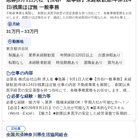
す。 学歴・資格 学歴：大学院 大学 高専 短大 専修学校 高校 語学力： 資
日/残業ほぼ無 一般事務
格：
不動産事業を展開し、創業以来黒字経営の安定基盤を持つ当社にて、各種事務業務をお任
せします。残業がほぼ発生せず、連続した日程の有給取得が可能なため、WLBを整えた
い方にお勧めの環境です！
月給
31万円～33万円
勤務地
東京都渋谷区
制服あり
業界未経験歓迎
年間休日120日以上
介護休暇あり
転勤なし
未経験者歓迎
時短勤務あり
退職金あり
賞与あり
育休あり
完全週休2日制
交通費支給
土日祝休み
仕事の内容
企業名 株式会社山和 求人名 ◆急募｜9月1日入社◆【渋谷/一般事務】未経
験歓迎/年休124日/残業ほぼ無 仕事の内容 不動産事業を展開し、創業以来
黒字経営の安定基盤を持つ当社にて、各種事務業務をお任せします。残業
がほぼ発生せず、連続した日程の有給取得が可能なため、WLBを整えたい
必要な経験・能力等
方にお勧めの環境です！ 入社後はOJTを通じて丁寧に研修を行いますの
必要な経験・能力等 ＼業界・職種未経験OK！早期入社が可能な方へ！／
で、事務未経験の方でも安心して臨むことができます。 【業務詳細】■電
【必須】■2026年9月1日までのご入社が可能な方 ■基本的なPCスキル
話・来客対応 ■物件の鍵や社内の備品管理 ■データ入力や書類作成 ■契約
（Word・Excel） 【魅力】 ■創業以来黒字の安定した経営基盤で長期的に
書などのファイリング ■郵送物の仕訳・発送 など 募集職種 ◆急募｜9月1
安心して働ける環境 ■残業ほぼなしで働きやすさ抜群、プライベートとの
日入社◆【渋谷/一般事務】未経験歓迎/年休124日/残業ほぼ無
両立が可能 ■有給取得を積極的に推奨、年間10日程度の取得実績 ■1ヶ月
正社員
のOJTで業務を習得可能、未経験でもしっかりサポート 学歴・資格 学
全国共済神奈川県生活協同組合
歴：大学院 大学 高専 短大 語学力： 資格：