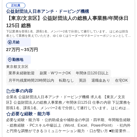
総務人事業務全般へ幅広く従事していただきます。 募集職種 【豊中市/総
る当社で組織の次代を担うネクスト人材として長期的に成長したい方 ■周
務人事】経験者歓迎！/阪急阪神HDグループ/年休124日
正社員
囲のメンバーと協調しつつ主体性を持って能動的に業務を推進できる方 学
公益財団法人日本アンチ・ドーピング機構
歴・資格 学歴：大学院 大学 高専 短大 専修学校 高校 語学力： 資格：
【東京/文京区】公益財団法人の総務人事業務/年間休日
125日 総務
下記業務を部長1名、課長1名、メンバー2名で分担して遂行しています。 はじめは担当
者として業務を覚えていただき、ゆくゆくはリーダーやマネージャーポジションとして活
躍いただくことを期待しています。
月給
27万円～35万円
勤務地
東京都文京区
業界未経験歓迎
副業・WワークOK
年間休日120日以上
月平均残業時間20時間以内
転勤なし
英語
退職金あり
在宅OK
賞与あり
育休あり
完全週休2日制
交通費支給
土日祝休み
仕事の内容
食事補助あり
企業名 公益財団法人日本アンチ・ドーピング機構 求人名 【東京／文京
区】公益財団法人の総務人事業務／年間休日125日 仕事の内容 下記業務を
部長1名、課長1名、メンバー2名で分担して遂行しています。 はじめは担
当者として業務を覚えていただき、ゆくゆくはリーダーやマネージャーポ
必要な経験・能力等
ジションとして活躍いただくことを期待しています。 【総務・人事グルー
必要な経験・能力等 ・公的助成金や補助金の申請・四半期、年間報告経験
プの業務内容】 ・人事制度関連 ・採用活動 ・教育研修の企画、実行 ・勤
・総務経験 ・PCスキル中級以上（Word、Excel、PowerPoint） ・社内外
怠管理 ・官公庁への各種提出 ・法定の会議運営（評議員会、理事会） ・
と円滑な調整ができるコミュニケーション能力 ・口が堅い方 ■歓迎要件
コンプライアンス ・内部規程やルールの管理、整備、文書管理 ・契約関
・採用業務経験 ・英語に抵抗がない方 ・営業経験 学歴・資格 学歴：大学