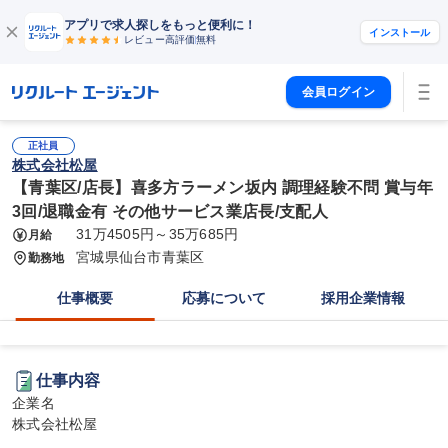
アプリで求人探しをもっと便利に！
インストール
レビュー高評価
無料
会員ログイン
正社員
株式会社松屋
【青葉区/店長】喜多方ラーメン坂内 調理経験不問 賞与年
3回/退職金有 その他サービス業店長/支配人
31万4505円～35万685円
月給
宮城県仙台市青葉区
勤務地
仕事概要
応募について
採用企業情報
仕事内容
企業名

株式会社松屋
