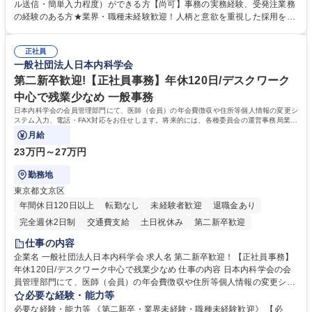
Xによる注文対応、Web発注データのプリントアウト、各仕入先・協力会
ル送信・簡単入力程度）ができる方【尚可】事務の実務経験、受発注業務
社への発注および加工依頼等 ■納品書・請求書の作成および発送手配 ■商
の経験のある方★業界・職種未経験歓迎！人柄と意欲を重視した採用を行
品手配・在庫確認・納期調整 ■電話・メールでの問い合わせ対応および付
っています。 【要件】未経験歓迎！未経験からスタートして長く勤務する
随する事務全般 ※高度なPCスキルは不要です。【業務内容の変更範囲】
社員が多数在籍しています。 【求める人物像】納期優先の業界のため状況
当社の指定する業務 募集職種 東京都品川区【営業アシスタント】未経験O
正社員
変化に臨機応変かつ柔軟に対応できる方、約束を守り正確に作業を進めら
一般社団法人日本内科学会
K◆受発注・事務◆年間休日130日
れる方を求めています。高度なPCスキルや関数知識は一切不要です。丁
寧な指導体制が整っているため、安心してお仕事をスタートしていただけ
第二新卒歓迎!【正社員事務】年休120日/デスクワーク
ます。 学歴・資格 学歴：大学院 大学 高専 短大 専修学校 高校 語学力：
中心で残業少なめ 一般事務
資格：
日本内科学会の会員管理部門にて、医師（会員）の年会費徴収や住所等個人情報の変更シ
ステム入力、電話・FAX対応をお任せします。将来的には、各種委員会の運営事務局業務
などにも幅広く携わっていただきます。
月給
23万円～27万円
勤務地
東京都文京区
年間休日120日以上
転勤なし
未経験者歓迎
退職金あり
完全週休2日制
交通費支給
土日祝休み
第二新卒歓迎
仕事の内容
企業名 一般社団法人日本内科学会 求人名 第二新卒歓迎！【正社員事務】
年休120日/デスクワーク中心で残業少なめ 仕事の内容 日本内科学会の会
員管理部門にて、医師（会員）の年会費徴収や住所等個人情報の変更シス
テム入力、電話・FAX対応をお任せします。将来的には、各種委員会の運
必要な経験・能力等
営事務局業務などにも幅広く携わっていただきます。 【会員管理・データ
必要な経験・能力等 《第二新卒・業界未経験・職種未経験歓迎》 【必