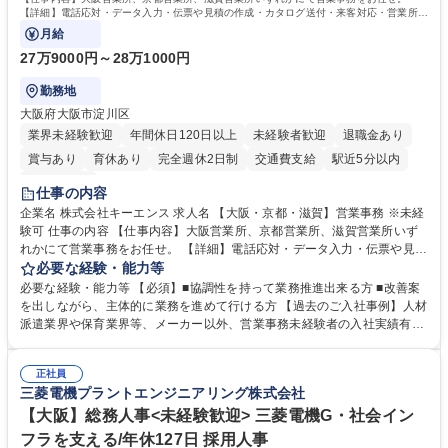
【詳細】電話応対・データ入力・伝票や見積の作成・カタログ送付・来客対応・営業所内
で発生する事務業務や業務改善をお任せ。
月給
27万9000円～28万1000円
勤務地
大阪府大阪市淀川区
業界未経験歓迎
年間休日120日以上
未経験者歓迎
退職金あり
賞与あり
育休あり
完全週休2日制
交通費支給
駅近5分以内
土日祝休み
仕事の内容
企業名 株式会社キーエンス 求人名 【大阪・京都・滋賀】営業事務 ※未経
験可 仕事の内容 【仕事内容】大阪営業所、京都営業所、滋賀営業所いず
れかにて営業事務をお任せ。 【詳細】電話応対・データ入力・伝票や見積
の作成・カタログ送付・来客対応・営業所内で発生する事務業務や業務改
必要な経験・能力等
善をお任せ。 【教育制度】ご入社後、育成担当とペアになりながらOJTに
必要な経験・能力等 【必須】■協調性を持って業務推進出来る方 ■改善案
て業務を覚えていただくことが可能です。業務システムがきちんと構築さ
を出しながら、主体的に業務を進めて行ける方 【過去のご入社事例】人材
れているため、スムーズに仕事に慣れることができる環境です。また、
派遣業界や保育業界等、メーカー以外、営業事務未経験者の入社実績有
「チームで成果を出す文化」があり、良いやり方を積極的に共有しながら
【当社の事務職について】単なる事務ではなく主体性を発揮したサポート
常に改善を目指す風土のため、安心して業務に取り組んでいただけます。
により、キーエンスの付加価値向上に貢献します。ベースの定型業務に加
募集職種 【大阪・京都・滋賀】営業事務 ※未経験可
正社員
えて、お客様や社員の状況に合わせ、能動的なサポート、改善の動きも期
三菱電機プラントエンジニアリング株式会社
待され。組織を支えるスペシャリストとして、チームに貢献し、結果的に
社員から頼られる存在になることができます。平均19:30の退勤以降の業
【大阪】総務人事<未経験歓迎> 三菱電機G・社会イン
務の持ち帰りも禁止されており、メリハリのある働き方となります。 学
フラを支える/年休127日 採用人事