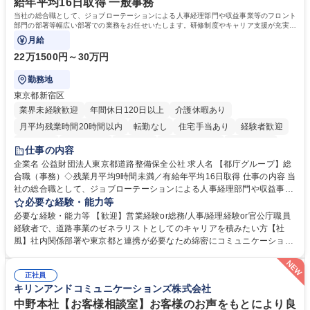
給年平均16日取得 一般事務
当社の総合職として、ジョブローテーションによる人事経理部門や収益事業等のフロント
部門の部署等幅広い部署での業務をお任せいたします。研修制度やキャリア支援が充実し
ております！ ※下記業務詳細
月給
22万1500円～30万円
勤務地
東京都新宿区
業界未経験歓迎
年間休日120日以上
介護休暇あり
月平均残業時間20時間以内
転勤なし
住宅手当あり
経験者歓迎
研修あり
退職金あり
賞与あり
完全週休2日制
交通費支給
仕事の内容
駅近5分以内
資格取得手当あり
食事補助あり
企業名 公益財団法人東京都道路整備保全公社 求人名 【都庁グループ】総
合職（事務）◇残業月平均9時間未満／有給年平均16日取得 仕事の内容 当
社の総合職として、ジョブローテーションによる人事経理部門や収益事業
等のフロント部門の部署等幅広い部署での業務をお任せいたします。研修
必要な経験・能力等
制度やキャリア支援が充実しております！ ※下記業務詳細 【業務詳細】■
必要な経験・能力等 【歓迎】営業経験or総務/人事/経理経験or官公庁職員
管理部門：広報、人事、経理など当公社の運営に係る管理業務 ■収益部
経験者で、道路事業のゼネラリストとしてのキャリアを積みたい方【社
門：駐車場の新規開拓、管理運営、新宿駅西口広場の「イベントコーナ
風】社内関係部署や東京都と連携が必要なため綿密にコミュニケーション
ー」などの管理運営 ■道路部門：整備の急がれる骨格幹線道路や木造住宅
を図っています。 【業務の魅力】■幅広く携われる：総合職（事務）で
密集地域の特定整備路線の用地取得、道路に関する普及啓発事業、都内の
は、駐車場の管理運営や道路用地の取得、公益財団法人の中枢を担う管理
道路施設や道路工事現場の見学ツアー事業 ※入社後は上記いずれかの部門
正社員
部門など多岐に渡る業務を経験できます。 ■様々なプロジェクト：駐車場
キリンアンドコミュニケーションズ株式会社
へ配属。※業務内容変更の範囲：会社の定める業務 募集職種 【都庁グル
事業の他、新宿駅西口広場内に設置された照明を兼ねた広告「ブライトサ
ープ】総合職（事務）◇残業月平均9時間未満／有給年平均16日取得
イン」の管理運営を行うなど、事業収益を生み出す活動を積極的に行って
中野本社【お客様相談室】お客様のお声をもとにより良