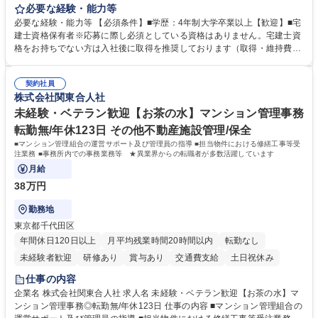
貸運営、売却、仲介・活用提案等を行う営業部門において事務業務を担当
必要な経験・能力等
いただきます。 【詳細】・契約書管理、契約書製本、捺印対応、ファイリ
必要な経験・能力等 【必須条件】■学歴：4年制大学卒業以上【歓迎】■宅
ング、登記簿取得、調書取得・支払業務（各種費用支払、支払管理、請
建士資格保有者※応募に際し必須としている資格はありません。宅建士資
求・支払データ登録、取引先マスター申請対応）・予算作成及び予実管
格をお持ちでない方は入社後に取得を推奨しております（取得・維持費用
理・各種稟議書、報告書作成業務・各種台帳管理、交際費・会議費支払報
の一部補助あり） 【求める人物像】 ・向学心豊かで、主体的に行動でき
告書作成及び月次管理・部内総務庶務全般 など※※配属先によっては上記
る方。 ・社内外の多様な関係者と協調して業務を進められるコミュニケー
の他に担当頂く業務が発生する場合があります。 募集職種 【営業事務】
契約社員
ション力がある方。 ・チャレンジを厭わず、粘り強く業務に取り組める
株式会社関東合人社
業務職/三井物産グループ/平均残業時間10H/完全週休2日
方。多様な関係者と謙虚に信頼関係を構築でき、期限を意識したスケジュ
ール管理が出来る方。※将来的に他部署（営業部門、コーポレート部門）
未経験・ベテラン歓迎【お茶の水】マンション管理事務
へのジョブローテーションの可能性があります。 学歴・資格 学歴：大学
転勤無/年休123日 その他不動産施設管理/保全
院 大学 語学力： 資格：宅地建物取引士
■マンション管理組合の運営サポート及び管理員の指導 ■担当物件における修繕工事等受
注業務 ■事務所内での事務業務等 ★異業界からの転職者が多数活躍しています
月給
38万円
勤務地
東京都千代田区
年間休日120日以上
月平均残業時間20時間以内
転勤なし
未経験者歓迎
研修あり
賞与あり
交通費支給
土日祝休み
仕事の内容
企業名 株式会社関東合人社 求人名 未経験・ベテラン歓迎【お茶の水】マ
ンション管理事務◎転勤無/年休123日 仕事の内容 ■マンション管理組合の