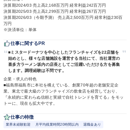
決算期2024/03 売上高2,168百万円 経常利益242百万円

決算期2025/03 売上高2,299百万円 経常利益267百万円

決算期2026/03（今期予測） 売上高2,500百万円 経常利益230百
万円

※決済単位：単体
仕事に関するPR
■ミスタードーナツを中心としたフランチャイズを22店舗を
始めとし、様々な店舗施設を運営する当社にて、当社運営の
喜多方ラーメン坂内の店長としてご活躍いただける方を募集
します。調理経験は不問です。
企業・求人の特色

■福島県福島市に本社を構えている、創業70年超の老舗安定企
業。東北で最大級のフランチャイズの飲食店を経営しており、
『永続的に変わらぬ信頼と実績で自社トレンドを育てる』をモッ
トーに、現在も拡大中です。
仕事の特徴
業界未経験歓迎
月平均残業時間20時間以内
退職金あり