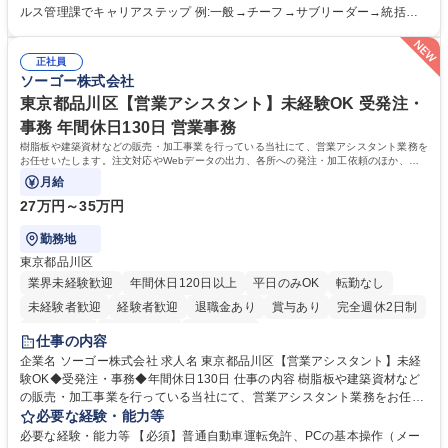
録 ■日々の売上抽出・報告 ■提携企業への書類送付業務 ■契約書管理業務
ルス管理課でキャリアステップ 例:一般→チーフ→サブリーダー→統括リ
■ホームページへの問い合わせ対応 など 募集職種 【東京/お菓子メーカー
ーダー→マネージャー (2)他ポジションへのキャリアも可能 ※過去、未経
の事務担当】事務経験者歓迎/転勤無/プライム上場G
験で経営管理部内で経理へ異動した方もいらっしゃいます。年3回の面談
正社員
や個別面談を通してご自身のキャリアと向き合っていただき、会社として
ソーゴー株式会社
もバックアップしていきます。 学歴・資格 学歴：大学院 大学 高専 短大
専修学校 高校 語学力： 資格：
東京都品川区【営業アシスタント】未経験OK 受発注・
事務 年間休日130日 営業事務
樹脂板や建築資材などの販売・加工事業を行っている当社にて、営業アシスタント業務を
お任せいたします。注文対応やWebデータの出力、各所への発注・加工依頼のほか、電
話・メール対応等の事務業務を担当します。
月給
27万円～35万円
勤務地
東京都品川区
業界未経験歓迎
年間休日120日以上
平日のみOK
転勤なし
未経験者歓迎
経験者歓迎
退職金あり
賞与あり
完全週休2日制
交通費支給
駅近5分以内
土日祝休み
仕事の内容
企業名 ソーゴー株式会社 求人名 東京都品川区【営業アシスタント】未経
験OK◆受発注・事務◆年間休日130日 仕事の内容 樹脂板や建築資材など
の販売・加工事業を行っている当社にて、営業アシスタント業務をお任せ
いたします。注文対応やWebデータの出力、各所への発注・加工依頼のほ
必要な経験・能力等
か、電話・メール対応等の事務業務を担当します。 ■受注・発注業務：FA
必要な経験・能力等 【必須】普通自動車運転免許、PCの基本操作（メー