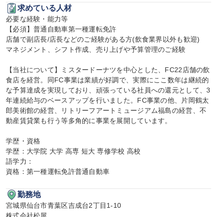
求めている人材
必要な経験・能力等

【必須】普通自動車第一種運転免許

店舗で副店長/店長などのご経験がある方(飲食業界以外も歓迎)

マネジメント、シフト作成、売り上げや予算管理のご経験

【当社について】ミスタードーナツを中心とした、FC22店舗の飲
食店を経営。同FC事業は業績が好調で、実際にここ数年は継続的
な予算達成を実現しており、頑張っている社員への還元として、3
年連続給与のベースアップを行いました。FC事業の他、片岡鶴太
郎美術館の経営、リトリーフアートミュージアム福島の経営、不
動産賃貸業も行う等多角的に事業を展開しています。

学歴・資格

学歴：大学院 大学 高専 短大 専修学校 高校

語学力：

資格：第一種運転免許普通自動車
勤務地
宮城県仙台市青葉区吉成台2丁目1-10

株式会社松屋
