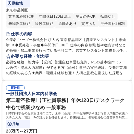
勤務地
東京都品川区
業界未経験歓迎
年間休日120日以上
平日のみOK
転勤なし
未経験者歓迎
経験者歓迎
退職金あり
賞与あり
完全週休2日制
交通費支給
駅近5分以内
土日祝休み
仕事の内容
企業名 ソーゴー株式会社 求人名 東京都品川区【営業アシスタント】未経
験OK◆受発注・事務◆年間休日130日 仕事の内容 樹脂板や建築資材など
の販売・加工事業を行っている当社にて、営業アシスタント業務をお任せ
いたします。注文対応やWebデータの出力、各所への発注・加工依頼のほ
必要な経験・能力等
か、電話・メール対応等の事務業務を担当します。 ■受注・発注業務：FA
必要な経験・能力等 【必須】普通自動車運転免許、PCの基本操作（メー
Xによる注文対応、Web発注データのプリントアウト、各仕入先・協力会
ル送信・簡単入力程度）ができる方【尚可】事務の実務経験、受発注業務
社への発注および加工依頼等 ■納品書・請求書の作成および発送手配 ■商
の経験のある方★業界・職種未経験歓迎！人柄と意欲を重視した採用を行
品手配・在庫確認・納期調整 ■電話・メールでの問い合わせ対応および付
っています。 【要件】未経験歓迎！未経験からスタートして長く勤務する
随する事務全般 ※高度なPCスキルは不要です。【業務内容の変更範囲】
社員が多数在籍しています。 【求める人物像】納期優先の業界のため状況
当社の指定する業務 募集職種 東京都品川区【営業アシスタント】未経験O
正社員
変化に臨機応変かつ柔軟に対応できる方、約束を守り正確に作業を進めら
一般社団法人日本内科学会
K◆受発注・事務◆年間休日130日
れる方を求めています。高度なPCスキルや関数知識は一切不要です。丁
寧な指導体制が整っているため、安心してお仕事をスタートしていただけ
第二新卒歓迎!【正社員事務】年休120日/デスクワーク
ます。 学歴・資格 学歴：大学院 大学 高専 短大 専修学校 高校 語学力：
中心で残業少なめ 一般事務
資格：
日本内科学会の会員管理部門にて、医師（会員）の年会費徴収や住所等個人情報の変更シ
ステム入力、電話・FAX対応をお任せします。将来的には、各種委員会の運営事務局業務
などにも幅広く携わっていただきます。
月給
23万円～27万円