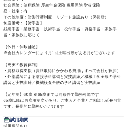
社会保険：健康保険 厚生年金保険 雇用保険 労災保険

寮・社宅：有

その他制度：財形貯蓄制度・リゾート施設あり（保養所）

制度備考：【諸手当】

残業手当・業務手当・技術手当・役付手当・資格手当・家族手
当：家族数に応じて

【休日・休暇補足】

※会社カレンダーにより月1回土曜出勤がある月がございます

【充実の教育体制】

・資格取得支援（資格取得にかかわる費用はすべて会社が負担）

・外部講師による溶接学科講習と実技訓練／機械工学全般の学科
講習と実技訓練／機械検査全般の学科講習と実技訓練

【定年制】60歳 ※65歳までは同条件で勤務可能です

65歳以降は再雇用制度があり、ご本人と企業とご相談し延長可能
です。長期的に勤務いただけます
試用期間
試用期間あり
