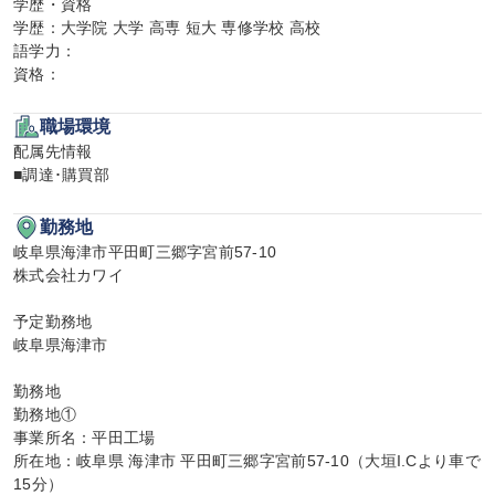
学歴・資格

学歴：大学院 大学 高専 短大 専修学校 高校

語学力：

資格：
職場環境
配属先情報

■調達･購買部
勤務地
岐阜県海津市平田町三郷字宮前57-10

株式会社カワイ

予定勤務地

岐阜県海津市

勤務地

勤務地①

事業所名：平田工場

所在地：岐阜県 海津市 平田町三郷字宮前57-10（大垣I.Cより車で
15分）
