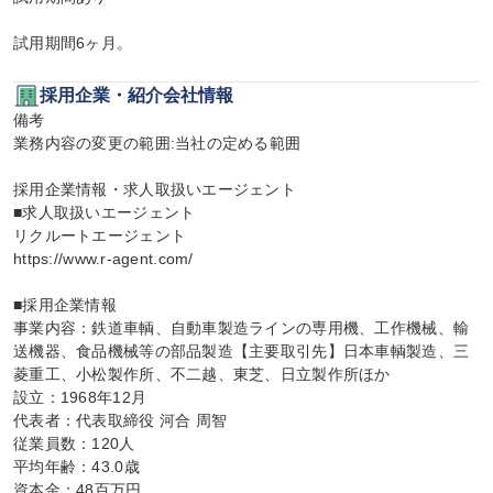
試用期間6ヶ月。
採用企業・紹介会社情報
備考

業務内容の変更の範囲:当社の定める範囲

採用企業情報・求人取扱いエージェント

■求人取扱いエージェント

リクルートエージェント

https://www.r-agent.com/

■採用企業情報

事業内容：鉄道車輌、自動車製造ラインの専用機、工作機械、輸
送機器、食品機械等の部品製造【主要取引先】日本車輌製造、三
菱重工、小松製作所、不二越、東芝、日立製作所ほか

設立：1968年12月

代表者：代表取締役 河合 周智

従業員数：120人

平均年齢：43.0歳

資本金：48百万円
