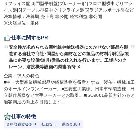
りフライス盤[3]門型平削盤(プレーナー)[4]フロア型横中ぐりフラ
イス盤[5]テーブル型横中ぐりフライス盤[6]ラジアルボール盤など

決算情報：決算期 売上高 非公開 経常利益 非公開

※決済単位：単体
仕事に関するPR
安全性が求められる新幹線や輸送機器に欠かせない部品を製
造する当社で商社･問屋から鋼材などの製品の材料/消耗品/製
品に必要な設備/道具/備品の仕入れを行います。工場内のク
レーン、溶接機等設備の調達/保守メ
企業・求人の特色

■中・大型産業機械部品や鋼構造物を得意とする、製缶・機械加工
のオールインワンメーカー。■三菱重工業様、日本車輌製造様、日
立製作所様など大手メーカーとお取引。■ISO9001品質方針のもと
顧客満足の向上を目指します。
仕事の特徴
資格取得支援あり
転勤なし
退職金あり