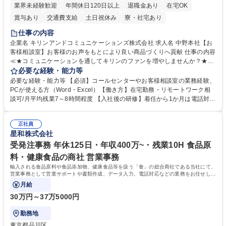
業界未経験歓迎
年間休日120日以上
退職金あり
在宅OK
賞与あり
交通費支給
土日祝休み
寮・社宅あり
仕事の内容
企業名 キリンアンドコミュニケーションズ株式会社 求人名 中野本社【お
客様相談室】お客様のお声をもとにより良い商品づくりへ貢献 仕事の内容
≪★コミュニケーションを通してキリンのファンを増やしませんか？★≫
お客様のお声をより良い商品づくりに活かしていく上で、窓口となるお客
必要な経験・能力等
様相談室でのお仕事です。 日々お客様からいただくキリングループへのご
必要な経験・能力等 【必須】コールセンターやお客様相談室の業務経験、
意見を、企業活動に活かしています。お客様からの声に迅速かつ誠意をも
PCが使える方（Word・Excel）【働き方】在宅勤務・リモートワーク相
って対応、情報提供するとともにグループ内活動に反映しています。 【具
談可/月平均残業7～8時間程度 【入社後の研修】着任から1か月は電話対応
体的には】電話応対、メール、お手紙対応、ご指摘品調査報告書作成、有
のOJTを中心に実施し、電話対応に慣れた段階でメール・手紙のOJTを実
人チャットボット対応など。 【1日の対応件数】■電話：月間一人当たり
施する予定です。独り立ち以降もしっかりフォローする体制を整えていま
平均100件前後■メール・手紙：同上40件前後 募集職種 中野本社【お客様
正社員
すのでご安心ください。 【当社について】キリングループの広報機能を担
星和株式会社
相談室】お客様のお声をもとにより良い商品づくりへ貢献
う会社として、お客様との出会いを大切にし、磨き上げたホスピタリティ
を込めてコミュニケーションをとりながら広報関連業務を行っておりま
受発注事務 年休125日・年収400万~・残業10H 食品原
す。 学歴・資格 学歴：大学院 大学 高専 短大 専修学校 高校 語学力： 資
料・健康食品の商社 営業事務
格：
輸入される食品原料や食品添加物、健康食品等を扱う「食」の総合商社である当社にて、
営業事務として営業サポートや書類作成、データ入力、電話対応などの業務をお任せしま
す。
月給
30万円～37万5000円
勤務地
東京都品川区