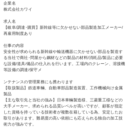
企業名

株式会社カワイ

求人名

【岐阜/調達･購買】新幹線等に欠かせない部品製造加工メーカー/
再雇用制度あり

仕事の内容

安全性が求められる新幹線や輸送機器に欠かせない部品を製造す
る当社で商社･問屋から鋼材などの製品の材料/消耗品/製品に必要
な設備/道具/備品の仕入れを行います。工場内のクレーン、溶接機
等設備の調達/保守メ

ンテナンスの管理業務にも携わります

【取扱製品】鉄道車輛、自動車部品製造装置、工作機械向け金属
製品

【主な取引先と当社の強み】日本車輛製造様、三菱重工様などの
大手メーカー。求められる品質レベルが高いですが、顧客が指定
した資格を持っている技術者が複数在籍している為、安定したお
取引があります。難易度の高い依頼にも応えられる独自の加工技
術力が強みです。
