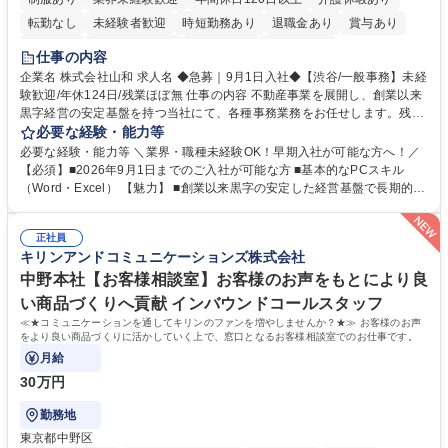
転勤なし
未経験者歓迎
時短勤務あり
退職金あり
賞与あり
育休あり
完全週休2日制
交通費支給
土日祝休み
仕事の内容
企業名 株式会社山和 求人名 ◆急募｜9月1日入社◆【渋谷/一般事務】未経
験歓迎/年休124日/残業ほぼ無 仕事の内容 不動産事業を展開し、創業以来
黒字経営の安定基盤を持つ当社にて、各種事務業務をお任せします。残業
がほぼ発生せず、連続した日程の有給取得が可能なため、WLBを整えたい
必要な経験・能力等
方にお勧めの環境です！ 入社後はOJTを通じて丁寧に研修を行いますの
必要な経験・能力等 ＼業界・職種未経験OK！早期入社が可能な方へ！／
で、事務未経験の方でも安心して臨むことができます。 【業務詳細】■電
【必須】■2026年9月1日までのご入社が可能な方 ■基本的なPCスキル
話・来客対応 ■物件の鍵や社内の備品管理 ■データ入力や書類作成 ■契約
（Word・Excel） 【魅力】 ■創業以来黒字の安定した経営基盤で長期的に
書などのファイリング ■郵送物の仕訳・発送 など 募集職種 ◆急募｜9月1
安心して働ける環境 ■残業ほぼなしで働きやすさ抜群、プライベートとの
日入社◆【渋谷/一般事務】未経験歓迎/年休124日/残業ほぼ無
両立が可能 ■有給取得を積極的に推奨、年間10日程度の取得実績 ■1ヶ月
正社員
のOJTで業務を習得可能、未経験でもしっかりサポート 学歴・資格 学
キリンアンドコミュニケーションズ株式会社
歴：大学院 大学 高専 短大 語学力： 資格：
中野本社【お客様相談室】お客様のお声をもとにより良
い商品づくりへ貢献 インバウンドコールスタッフ
≪★コミュニケーションを通してキリンのファンを増やしませんか？★≫ お客様のお声
をより良い商品づくりに活かしていく上で、窓口となるお客様相談室でのお仕事です。
月給
30万円
勤務地
東京都中野区