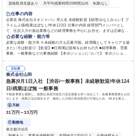
資格取得支援あり
月平均残業時間20時間以内
転勤なし
未経験者歓迎
時短勤務あり
退職金あり
在宅OK
賞与あり
仕事の内容
完全週休2日制
交通費支給
駅近5分以内
土日祝休み
服装自由
企業名 株式会社ネオジャパン 求人名 未経験歓迎【経理/みなとみらい】プ
ライム上場/残業ほぼなし/年休123日 仕事の内容 経理部門メンバーとし
寮・社宅あり
て、仕訳入力や振込業務などの経理事務を中心にお任せ。まずは正確な入
力・確認業務からスタートし、既存メンバーと一緒に業務を進めながら段
必要な経験・能力等
階的に経理知識を身につけていただきます。 【具体的には】 ■社内稟議に
必要な経験・能力等 ※未経験の方も応募可能。経理職としてキャリアを築
基づく仕訳入力 ■月末の振込業務 ■明細作成 ■伝票処理、記帳業務 ■既存
きたい方は歓迎◎ 【歓迎】■日商簿記資格をお持ちの方 ■経理事務、営業
メンバーの業務サポート 【将来的には】 ■月次決算補助 ■四半期・年次決
事務、一般事務などの事務経験 【本ポジションについて】 本ポジション
算補助 ■有価証券報告書など開示資料作成補助 ■海外子会社を含む連結決
の魅力は、プライム上場企業の経理部門で、未経験から経理キャリアをス
算補助 ※3～5年程度を目安に、徐々に決算業務へ業務範囲を広げていく
タートできる点です。まずは仕訳入力や振込業務など基礎的な業務から担
想定です。 募集職種 未経験歓迎【経理/みなとみらい】プライム上場/残業
正社員
当し、3～5年をかけて月次決算・四半期決算・開示資料作成補助などへス
株式会社山和
ほぼなし/年休123日
テップアップできます。また、残業は通常月ほぼなく、決算月でも10時間
未満のため、無理なく経理として専門性を身につけられる環境です。 学
急募|9月1日入社 【渋谷/一般事務】未経験歓迎/年休124
歴・資格 学歴：大学院 大学 高専 短大 専修学校 高校 語学力： 資格：日商
日/残業ほぼ無 一般事務
簿記検定1級 日商簿記検定2級
不動産事業を展開し、創業以来黒字経営の安定基盤を持つ当社にて、各種事務業務をお任
せします。残業がほぼ発生せず、連続した日程の有給取得が可能なため、WLBを整えた
い方にお勧めの環境です！
月給
31万円～33万円
勤務地
東京都渋谷区
制服あり
業界未経験歓迎
年間休日120日以上
介護休暇あり