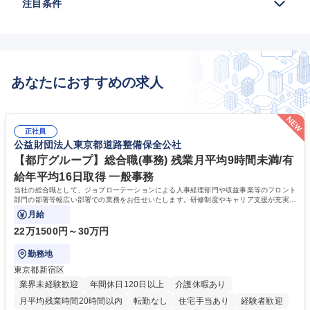
注目条件
あなたにおすすめの求人
正社員
公益財団法人東京都道路整備保全公社
【都庁グループ】総合職(事務) 残業月平均9時間未満/有
給年平均16日取得 一般事務
当社の総合職として、ジョブローテーションによる人事経理部門や収益事業等のフロント
部門の部署等幅広い部署での業務をお任せいたします。研修制度やキャリア支援が充実し
ております！ ※下記業務詳細
月給
22万1500円～30万円
勤務地
東京都新宿区
業界未経験歓迎
年間休日120日以上
介護休暇あり
月平均残業時間20時間以内
転勤なし
住宅手当あり
経験者歓迎