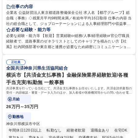
研修あり
退職金あり
賞与あり
完全週休2日制
交通費支給
仕事の内容
駅近5分以内
資格取得手当あり
食事補助あり
企業名 公益財団法人東京都道路整備保全公社 求人名 【都庁グループ】総
合職（事務）◇残業月平均9時間未満／有給年平均16日取得 仕事の内容 当
社の総合職として、ジョブローテーションによる人事経理部門や収益事業
等のフロント部門の部署等幅広い部署での業務をお任せいたします。研修
必要な経験・能力等
制度やキャリア支援が充実しております！ ※下記業務詳細 【業務詳細】■
必要な経験・能力等 【歓迎】営業経験or総務/人事/経理経験or官公庁職員
管理部門：広報、人事、経理など当公社の運営に係る管理業務 ■収益部
経験者で、道路事業のゼネラリストとしてのキャリアを積みたい方【社
門：駐車場の新規開拓、管理運営、新宿駅西口広場の「イベントコーナ
風】社内関係部署や東京都と連携が必要なため綿密にコミュニケーション
ー」などの管理運営 ■道路部門：整備の急がれる骨格幹線道路や木造住宅
を図っています。 【業務の魅力】■幅広く携われる：総合職（事務）で
密集地域の特定整備路線の用地取得、道路に関する普及啓発事業、都内の
は、駐車場の管理運営や道路用地の取得、公益財団法人の中枢を担う管理
道路施設や道路工事現場の見学ツアー事業 ※入社後は上記いずれかの部門
正社員
部門など多岐に渡る業務を経験できます。 ■様々なプロジェクト：駐車場
全国共済神奈川県生活協同組合
へ配属。※業務内容変更の範囲：会社の定める業務 募集職種 【都庁グル
事業の他、新宿駅西口広場内に設置された照明を兼ねた広告「ブライトサ
ープ】総合職（事務）◇残業月平均9時間未満／有給年平均16日取得
イン」の管理運営を行うなど、事業収益を生み出す活動を積極的に行って
横浜市【共済金支払事務】金融保険業界経験歓迎/各種
います。 学歴・資格 学歴：大学院 大学 高専 短大 専修学校 高校 語学力：
手当充実/転勤無 一般事務
資格：
共済事業を行っている当社にて、共済金支払事務をお任せいたします。共済金請求書類の
受付・内容確認・審査・データ入力のほか、加入者様や医療機関等からの問い合わせ電話
対応や書類発送等を担当します。
月給
26万円～35万円
勤務地
神奈川県横浜市中区
年間休日120日以上
転勤なし
経験者歓迎
退職金あり
在宅OK
賞与あり
育休あり
完全週休2日制
交通費支給
駅近5分以内