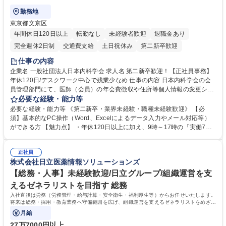
勤務地
東京都文京区
年間休日120日以上
転勤なし
未経験者歓迎
退職金あり
完全週休2日制
交通費支給
土日祝休み
第二新卒歓迎
仕事の内容
企業名 一般社団法人日本内科学会 求人名 第二新卒歓迎！【正社員事務】
年休120日/デスクワーク中心で残業少なめ 仕事の内容 日本内科学会の会
員管理部門にて、医師（会員）の年会費徴収や住所等個人情報の変更シス
テム入力、電話・FAX対応をお任せします。将来的には、各種委員会の運
必要な経験・能力等
営事務局業務などにも幅広く携わっていただきます。 【会員管理・データ
必要な経験・能力等 《第二新卒・業界未経験・職種未経験歓迎》 【必
入力業務】 ・医師（会員）の住所変更、個人情報のシステム登録・更新
須】基本的なPC操作（Word、Excelによるデータ入力やメール対応等）
・年会費の徴収管理や入金データの照合確認 【問い合わせ対応】 ・会員
ができる方 【魅力点】 ・年休120日以上に加え、9時～17時の「実働7時
（医師）からの電話、FAX、ネット申請に伴う相談受付 ・複雑な案件のへ
間勤務」で残業も少なくワークライフバランスは抜群です。 【将来的な業
のエスカレーション・連携対応 募集職種 第二新卒歓迎！【正社員事務】
務（各種委員会運営）】 ・学会内における各種委員会のスケジュール調
年休120日/デスクワーク中心で残業少なめ
正社員
整、資料作成、当日の運営サポート 学歴・資格 学歴：大学院 大学 語学
株式会社日立医薬情報ソリューションズ
力： 資格：
【総務・人事】未経験歓迎/日立グループ/組織運営を支
えるゼネラリストを目指す 総務
入社直後は労務（労務管理・給与計算・安全衛生・福利厚生等）からお任せいたします。
将来は総務・採用・教育業務へ守備範囲を広げ、組織運営を支えるゼネラリストをめざせ
ます。
月給
27万7000円以上