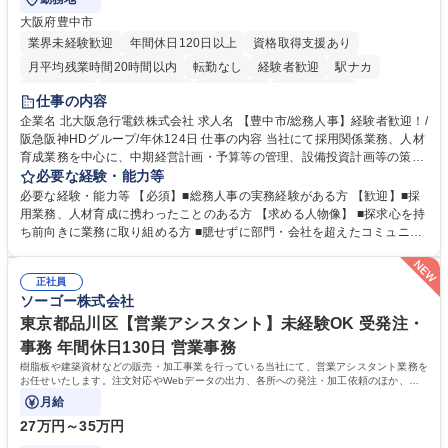
大阪府豊中市
業界未経験歓迎
年間休日120日以上
資格取得支援あり
月平均残業時間20時間以内
転勤なし
経験者歓迎
駅ナカ
退職金あり
完全週休2日制
交通費支給
駅近5分以内
仕事の内容
土日祝休み
服装自由
昼食補助あり
食事補助あり
企業名 北大阪急行電鉄株式会社 求人名 【豊中市/総務人事】経験者歓迎！/
阪急阪神HDグループ/年休124日 仕事の内容 当社にて採用関係業務、人材
育成業務を中心に、中期経営計画・予算等の管理、設備投資計画等の策
定、さらに社内の重要会議の運営等、経営の根幹となる幅広い総務人事業
必要な経験・能力等
務全般を担当していただきます。 【主な業務内容】 ■採用関係業務および
必要な経験・能力等 【必須】■総務人事の実務経験がある方 【歓迎】■採
人材育成(社員研修)業務の推進 ■中期経営計画および予算等の管理 ■設備
用業務、人材育成に携わったことのある方 【求める人物像】 ■探求心を持
投資計画等の策定 ■社内の重要会議の運営 ■その他総務人事業務全般 【入
ち前向きに業務に取り組める方 ■臆せずに部門・会社を超えたコミュニケ
社後】入社後は採用や育成をメインに担当し将来的には経営根幹に関わる
ーションの取れる方 ■自分で考えて行動のできる方 ■第二の創業期を迎え
総務人事業務全般へ幅広く従事していただきます。 募集職種 【豊中市/総
る当社で組織の次代を担うネクスト人材として長期的に成長したい方 ■周
務人事】経験者歓迎！/阪急阪神HDグループ/年休124日
正社員
囲のメンバーと協調しつつ主体性を持って能動的に業務を推進できる方 学
ソーゴー株式会社
歴・資格 学歴：大学院 大学 高専 短大 専修学校 高校 語学力： 資格：
東京都品川区【営業アシスタント】未経験OK 受発注・
事務 年間休日130日 営業事務
樹脂板や建築資材などの販売・加工事業を行っている当社にて、営業アシスタント業務を
お任せいたします。注文対応やWebデータの出力、各所への発注・加工依頼のほか、電
話・メール対応等の事務業務を担当します。
月給
27万円～35万円