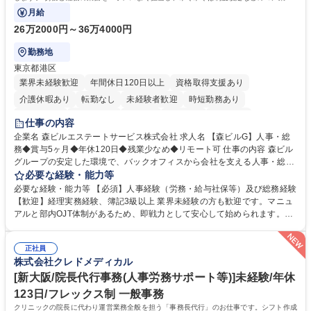
にも挑戦できる、やりがいある環境です。
月給
26万2000円～36万4000円
勤務地
東京都港区
業界未経験歓迎
年間休日120日以上
資格取得支援あり
介護休暇あり
転勤なし
未経験者歓迎
時短勤務あり
経験者歓迎
退職金あり
在宅OK
賞与あり
育休あり
仕事の内容
完全週休2日制
交通費支給
長期歓迎
駅近5分以内
土日祝休み
企業名 森ビルエステートサービス株式会社 求人名 【森ビルG】人事・総
務◆賞与5ヶ月◆年休120日◆残業少なめ◆リモート可 仕事の内容 森ビル
グループの安定した環境で、バックオフィスから会社を支える人事・総務
をお任せします。 労務と総務の業務をバランスよく担当し、ゆくゆくは制
必要な経験・能力等
度改定などのコア業務にも挑戦できる、やりがいある環境です。 ■勤怠管
必要な経験・能力等 【必須】人事経験（労務・給与社保等）及び総務経験
理、給与計算、社会保険手続き、年末調整等の労務管理全般 ■入退社手続
【歓迎】経理実務経験、簿記3級以上 業界未経験の方も歓迎です。マニュ
き、社内規定の改定や人事制度改定などのコア業務 ■社内イベントの企画
アルと部内OJT体制があるため、即戦力として安心して始められます。
運営やその他総務業務全般 ※労務と総務を1：1の割合でお任せ。 入社後
【魅力・やりがい】森ビルGの安定基盤で労務から総務まで幅広く携われ
は部内のOJTを中心に、あなたの経験に合わせて不足している部分はいつ
ます。定型業務に留まらず、社内規定や人事制度の改定など会社のコア業
でも質問・相談できる環境が整っているため、安心して成長できます。 募
正社員
務に挑戦できるため、自身の成長と組織への貢献度をダイレクトに実感で
株式会社クレドメディカル
集職種 【森ビルG】人事・総務◆賞与5ヶ月◆年休120日◆残業少なめ◆
きます。 残業少なめ、週1日リモート可など、ワークライフバランスを保
リモート可
ち長期活躍できる環境です。 「これまでの幅広い経験を活かし、長期的な
[新大阪/院長代行事務(人事労務サポート等)]未経験/年休
キャリアを築きたい」という前向きな意欲と挑戦を全力で応援します。 学
123日/フレックス制 一般事務
歴・資格 学歴：大学院 大学 高専 短大 専修学校 高校 語学力： 資格：日商
クリニックの院長に代わり運営業務全般を担う「事務長代行」のお仕事です。シフト作成