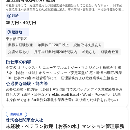
院 大学 語学力： 資格：宅地建物取引士
本社管理部にて、経理業務および総務業務を主担当としてご担当いただきます。 日常的
な支払処理や決算業務などの経理業務に加え、車両管理・書類管理・本社設備管理や安全
対策など幅広い総務業務もお任せします。
月給
35万円～40万円
勤務地
東京都江東区
業界未経験歓迎
年間休日120日以上
資格取得支援あり
介護休暇あり
月平均残業時間20時間以内
転勤なし
経験者歓迎
研修あり
在宅OK
賞与あり
完全週休2日制
交通費支給
仕事の内容
駅近5分以内
資格取得手当あり
土日祝休み
企業名 オリックス・リニューアブルエナジー・マネジメント株式会社 求
人名 【総務・経理】オリックスグループ安定基盤/在宅・時差出勤可/残業
10H 仕事の内容 本社管理部にて、経理業務および総務業務を主担当とし
てご担当いただきます。 日常的な支払処理や決算業務などの経理業務に加
必要な経験・能力等
え、車両管理・書類管理・本社設備管理や安全対策など幅広い総務業務も
必要な経験・能力等 【必須】■管理部門でのバックオフィス業務経験をお
お任せします。 業務効率化や業務改善の提案・推進にも積極的に取り組ん
持ちの方（総務・経理など）■Microsoft Excel・Word・PowerPointの基
でいただくことを期待しています。 【総務】※実務業務における業務改善
本操作ができる方■業務効率化や業務改善に取り組んだ経験をお持ちの方
など期待 ■車両管理(社有車の管理、リース・保険手続き等)■各種書類管理
【このような方はぜひご応募ください】★社内外と円滑なコミュニケーシ
(契約書、社内文書のファイリング・保管)■本社設備管理(オフィス備品・
ョンが取れる方★主体的に業務へ取り組み、向上心を持って仕事に取り組
設備の保守点検、発注)■安全健康管理(オフィス内の安全衛生管理、BCP
契約社員
める方 【魅力】■オリックスの100%子会社という強固な経営基盤のもと
株式会社関東合人社
対応等)■業務効率化・改善の企画推進 ※その他労働条件の備考へ続く 募
長期間安心して働ける環境です ■時差出勤や一部在宅勤務が可能であり月
集職種 【総務・経理】オリックスグループ安定基盤/在宅・時差出勤可/残
平均残業時間も10時間程度とワークライフバランスを重視した働き方が実
未経験・ベテラン歓迎【お茶の水】マンション管理事務