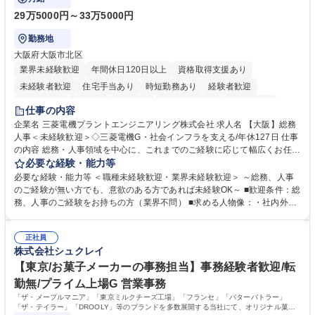
29万5000円～33万5000円
勤務地
大阪府大阪市北区
業界未経験歓迎
年間休日120日以上
資格取得支援あり
未経験者歓迎
住宅手当あり
時短勤務あり
経験者歓迎
退職金あり
在宅OK
賞与あり
完全週休2日制
交通費支給
仕事の内容
駅近5分以内
土日祝休み
服装自由
寮・社宅あり
食事補助あり
企業名 三菱電機プラントエンジニアリング株式会社 求人名 【大阪】総務
人事＜未経験歓迎＞◇三菱電機G・社会インフラを支える/年休127日 仕事
の内容 総務・人事領域を中心に、これまでのご経験に応じて幅広くお任せ
します。 ＜具体的には＞ ・総務/人事労務（給与・社保・勤怠管理など）
必要な経験・能力等
・採用・教育研修 ・福利厚生運用 など ※基本的には事務所勤務ですが、
必要な経験・能力等 ＜職種未経験歓迎・業界未経験歓迎＞ ～総務、人事
採用や教育等の業務内容により、関西圏以外への日帰り・宿泊を伴う国内
のご経験が無い方でも、意欲のある方であれば未経験OK～ ■歓迎条件：総
出張もございます。 ※担当業務を持ちつつ、お互いに助け合いながら、総
務、人事のご経験をお持ちの方（業界不問） ■求める人物像：・社内外の
務部という組織として協力しながら進める体制です。 募集職種 【大阪】
関係各部門との調整を率先して行い、業務を円滑に遂行できる協調性やコ
総務人事＜未経験歓迎＞◇三菱電機G・社会インフラを支える/年休127日
ミュニケーション能力を持っている方 ・人事総務領域に興味がありゼネラ
正社員
リスト志向をお持ちの方 学歴・資格 学歴：大学院 大学 語学力： 資格：
株式会社シュクレイ
【東京/お菓子メーカーの事務担当】事務経験者歓迎/転
勤無/プライム上場G 営業事務
「ザ・メープルマニア」「東京ミルクチーズ工場」「フランセ」「バターバトラー」
「ザ・テイラー」「DROOLY」等のブランドを多数展開する当社にて、オリジナル菓子