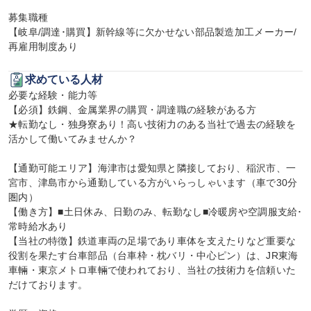
募集職種

【岐阜/調達･購買】新幹線等に欠かせない部品製造加工メーカー/
再雇用制度あり
求めている人材
必要な経験・能力等

【必須】鉄鋼、金属業界の購買・調達職の経験がある方

★転勤なし・独身寮あり！高い技術力のある当社で過去の経験を
活かして働いてみませんか？

【通勤可能エリア】海津市は愛知県と隣接しており、稲沢市、一
宮市、津島市から通勤している方がいらっしゃいます（車で30分
圏内）

【働き方】■土日休み、日勤のみ、転勤なし■冷暖房や空調服支給･
常時給水あり

【当社の特徴】鉄道車両の足場であり車体を支えたりなど重要な
役割を果たす台車部品（台車枠・枕バリ・中心ピン）は、JR東海
車輛・東京メトロ車輛で使われており、当社の技術力を信頼いた
だけております。
