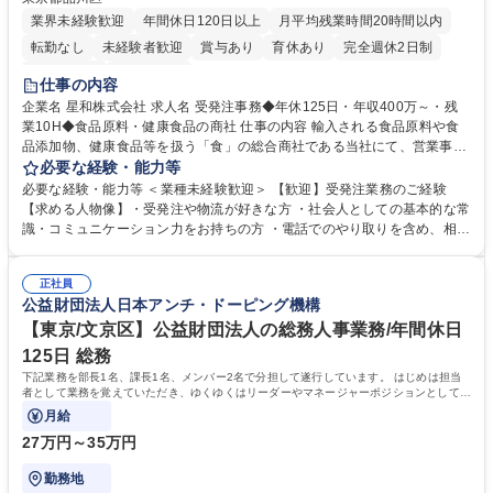
業界未経験歓迎
年間休日120日以上
月平均残業時間20時間以内
転勤なし
未経験者歓迎
賞与あり
育休あり
完全週休2日制
交通費支給
土日祝休み
仕事の内容
企業名 星和株式会社 求人名 受発注事務◆年休125日・年収400万～・残
業10H◆食品原料・健康食品の商社 仕事の内容 輸入される食品原料や食
品添加物、健康食品等を扱う「食」の総合商社である当社にて、営業事務
として営業サポートや書類作成、データ入力、電話対応などの業務をお任
必要な経験・能力等
せします。 ・受注／出荷指示／売上管理／仕入管理／在庫管理／お客様や
必要な経験・能力等 ＜業種未経験歓迎＞ 【歓迎】受発注業務のご経験
倉庫と電話確認など、販売に関わる事務、営業サポートをお願いします。
【求める人物像】・受発注や物流が好きな方 ・社会人としての基本的な常
・入社後は商品について覚えることから始め、先輩社員OJTと共に業務を
識・コミュニケーション力をお持ちの方 ・電話でのやり取りを含め、相手
進めて頂きます。未経験から始めた方も多数活躍中です。 [業務内容の変
の要件を正しく理解し対応できる方 ・数量・在庫・出荷数などの数値を正
更の範囲:会社の定める業務] 募集職種 受発注事務◆年休125日・年収400
確に扱う業務に抵抗がない方 ・PCを業務で日常的に使用しており、四則
万～・残業10H◆食品原料・健康食品の商社
正社員
演算ができる方 ・業務ルールや指示を理解し、行動できる方 学歴・資格
公益財団法人日本アンチ・ドーピング機構
学歴：大学院 大学 短大 語学力： 資格：
【東京/文京区】公益財団法人の総務人事業務/年間休日
125日 総務
下記業務を部長1名、課長1名、メンバー2名で分担して遂行しています。 はじめは担当
者として業務を覚えていただき、ゆくゆくはリーダーやマネージャーポジションとして活
躍いただくことを期待しています。
月給
27万円～35万円
勤務地