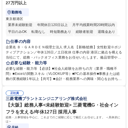
27万円以上
勤務地
東京都港区
業界未経験歓迎
年間休日120日以上
月平均残業時間20時間以内
平日のみOK
転勤なし
時短勤務あり
経験者歓迎
退職金あり
賞与あり
完全週休2日制
交通費支給
駅近5分以内
土日祝休み
仕事の内容
服装自由
企業名 Ｂ・ＧＡＲＤＥＮ税理士法人 求人名 【新橋/総務】女性歓迎※ポジ
ティブアクション／年休126日／土日祝休 仕事の内容 港区に拠点を構える
当社にて、総務・バックオフィス業務をお任せいたします。備品管理や来
客対応から、経理サポート、社会保険手続き、さらには新たなシステム導
必要な経験・能力等
入の検討まで、幅広く組織を支える役割です。 ■備品発注・在庫管理、郵
必要な経験・能力等 【必須】■社会人経験をお持ちの方（業界・職種不
送物対応、電話・来客対応 ■金融機関への外出業務（入出金管理補助）、
問）■Excelの関数スキル（VLOOKUP等）■PCの基本操作■事務または総
福利厚生・社内イベントの運営管理 ■社内ルールの整備、職場環境の改善
務の実務経験1年以上【尚可】■会計・税務業界への興味・関心をお持ちの
提案、備品選定 ■請求書発行・管理等の経理サポート、社会保険関連の書
方 【求める人物像】 ■自ら課題を見つけ改善提案ができる主体性のある方
類手続き ■税理士業務の補助（書類作成・データ入力支援） ■ITツールや
■周囲と円滑に連携し、柔軟な対応ができる方。 【女性歓迎！】※ポジテ
社内新システムの導入検討・比較検証 募集職種 【新橋/総務】女性歓迎※
正社員
ィブアクション 学歴・資格 学歴：大学院 大学 高専 短大 専修学校 高校 語
三菱電機プラントエンジニアリング株式会社
ポジティブアクション／年休126日／土日祝休
学力： 資格：
【大阪】総務人事<未経験歓迎> 三菱電機G・社会イン
フラを支える/年休127日 採用人事
総務・人事領域を中心に、これまでのご経験に応じて幅広くお任せします。 ＜具体的に
は＞
月給