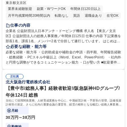
東京都文京区
業界未経験歓迎
副業・WワークOK
年間休日120日以上
月平均残業時間20時間以内
転勤なし
英語
退職金あり
在宅OK
賞与あり
育休あり
完全週休2日制
交通費支給
土日祝休み
仕事の内容
食事補助あり
企業名 公益財団法人日本アンチ・ドーピング機構 求人名 【東京／文京
区】公益財団法人の総務人事業務／年間休日125日 仕事の内容 下記業務を
部長1名、課長1名、メンバー2名で分担して遂行しています。 はじめは担
当者として業務を覚えていただき、ゆくゆくはリーダーやマネージャーポ
必要な経験・能力等
ジションとして活躍いただくことを期待しています。 【総務・人事グルー
必要な経験・能力等 ・公的助成金や補助金の申請・四半期、年間報告経験
プの業務内容】 ・人事制度関連 ・採用活動 ・教育研修の企画、実行 ・勤
・総務経験 ・PCスキル中級以上（Word、Excel、PowerPoint） ・社内外
怠管理 ・官公庁への各種提出 ・法定の会議運営（評議員会、理事会） ・
と円滑な調整ができるコミュニケーション能力 ・口が堅い方 ■歓迎要件
コンプライアンス ・内部規程やルールの管理、整備、文書管理 ・契約関
・採用業務経験 ・英語に抵抗がない方 ・営業経験 学歴・資格 学歴：大学
連 ・衛生管理 ・防災関連・公的助成金の管理・オフィス、ファシリティ
院 大学 高専 短大 専修学校 高校 語学力： 資格：
管理 ・福利厚生関連 ・職員からの問合せ、相談対応 ・その他日常の総務
正社員
北大阪急行電鉄株式会社
業務全般 募集職種 【東京／文京区】公益財団法人の総務人事業務／年間
休日125日
【豊中市/総務人事】経験者歓迎!/阪急阪神HDグループ/
年休124日 総務
当社にて採用関係業務、人材育成業務を中心に、中期経営計画・予算等の管理、設備投資
計画等の策定、さらに社内の重要会議の運営等、経営の根幹となる幅広い総務人事業務全
般を担当していただきます。
月給
30万円～38万円
勤務地