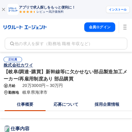
アプリで求人探しをもっと便利に！
インストール
レビュー高評価
無料
会員ログイン
他の求人を探す（勤務地 職種 年収など）
正社員
株式会社カワイ
【岐阜/調達･購買】新幹線等に欠かせない部品製造加工メ
ーカー/再雇用制度あり 部品購買
20万3000円～30万円
月給
岐阜県海津市
勤務地
仕事概要
応募について
採用企業情報
仕事内容