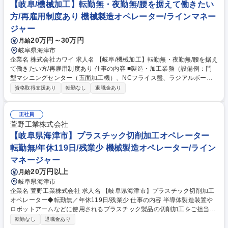
【岐阜/機械加工】転勤無・夜勤無/腰を据えて働きたい
方/再雇用制度あり 機械製造オペレーター/ラインマネー
ジャー
20万円～30万円
月給
岐阜県海津市
企業名 株式会社カワイ 求人名 【岐阜/機械加工】転勤無・夜勤無/腰を据え
て働きたい方/再雇用制度あり 仕事の内容 ■製造・加工業務（設備例：門
型マシニングセンター（五面加工機）、NCフライス盤、ラジアルボール
盤、炭酸ガス二次元レーザー加工機、NCガス溶断機、門型油圧製缶プレ
資格取得支援あり
転勤なし
退職金あり
スなど）をお任せします。 ■当社設備を用いた製造・加工業務。鉄道車
両、工作機械、輸送機、建設機械、食品機械等の部品加工を行います。人
命に関わる部品が多い為、質の高い品質が求められます。 ■取引先の依頼
正社員
に合わせて柔軟に対応し、幅広い業務に関わることができます。 【教育】
萱野工業株式会社
経験豊富なベテラン社員が丁寧に指導いたしますので、わからないことを
【岐阜県海津市】プラスチック切削加工オペレーター
わからないままにせず、すぐに聞いていただける環境です。 募集職種
転勤無/年休119日/残業少 機械製造オペレーター/ライン
【岐阜/機械加工】転勤無・夜勤無/腰を据えて働きたい方/再雇用制度あり
マネージャー
20万円以上
月給
岐阜県海津市
企業名 萱野工業株式会社 求人名 【岐阜県海津市】プラスチック切削加工
オペレーター◆転勤無／年休119日/残業少 仕事の内容 半導体製造装置や
ロボットアームなどに使用されるプラスチック製品の切削加工をご担当い
ただきます。主にヤマザキマザック製の加工機械を使用して切削加工をご
転勤なし
退職金あり
担当いただきます。 【詳細】 ■顧客からの設計図確認■設計図に沿った切