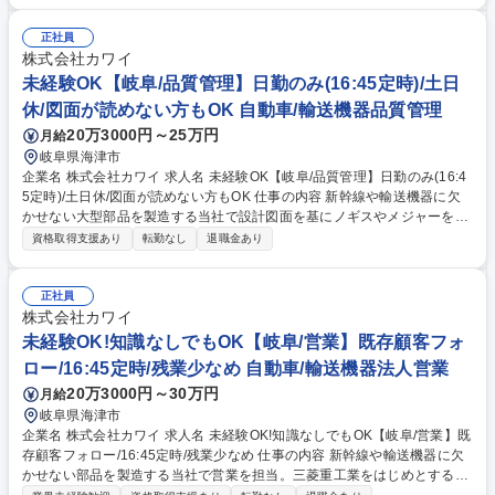
も携わります 【取扱製品】鉄道車輛、自動車部品製造装置、工作機械向け
金属製品 【主な取引先と当社の強み】日本車輛製造様、三菱重工様などの
正社員
大手メーカー。求められる品質レベルが高いですが、顧客が指定した資格
株式会社カワイ
を持っている技術者が複数在籍している為、安定したお取引があります。
未経験OK【岐阜/品質管理】日勤のみ(16:45定時)/土日
難易度の高い依頼にも応えられる独自の加工技術力が強みです。 募集職種
休/図面が読めない方もOK 自動車/輸送機器品質管理
【岐阜/調達･購買】新幹線等に欠かせない部品製造加工メーカー/再雇用制
20万3000円～25万円
月給
度あり
岐阜県海津市
企業名 株式会社カワイ 求人名 未経験OK【岐阜/品質管理】日勤のみ(16:4
5定時)/土日休/図面が読めない方もOK 仕事の内容 新幹線や輸送機器に欠
かせない大型部品を製造する当社で設計図面を基にノギスやメジャーを用
いて、完成品の寸法や外観などの検査を行います。工具の使い方や図面の
資格取得支援あり
転勤なし
退職金あり
読み方は入社後にイチから教えるので未経験でもOK 【入社後の流れ】ノ
ギスやメジャーといった専用工具の使い方、図面をどう読み解くかを、社
内講師がイチからじっくり教えていきます。さらに、国家資格「機械検
正社員
査」の取得費用は会社がすべて負担。働きながら一生モノのスキルが手に
株式会社カワイ
入ります。 【やりがい】新幹線などの重要部品。日本のモノづくりと安全
未経験OK!知識なしでもOK【岐阜/営業】既存顧客フォ
を支える、非常に誇り高い仕事。最終チェックを担うのが品質管理です
ロー/16:45定時/残業少なめ 自動車/輸送機器法人営業
が、最初から一人にすることは絶対にありません。 募集職種 未経験OK
20万3000円～30万円
月給
【岐阜/品質管理】日勤のみ(16:45定時)/土日休/図面が読めない方もOK
岐阜県海津市
企業名 株式会社カワイ 求人名 未経験OK!知識なしでもOK【岐阜/営業】既
存顧客フォロー/16:45定時/残業少なめ 仕事の内容 新幹線や輸送機器に欠
かせない部品を製造する当社で営業を担当。三菱重工業をはじめとする既