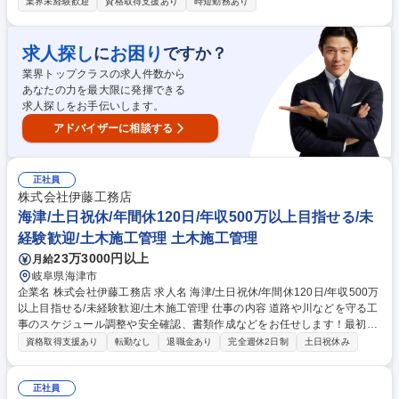
工程を担当いただきます。 （下流の設計業務についてはベテラン社員がサ
業界未経験歓迎
資格取得支援あり
時短勤務あり
ポートします。） 【入社後】営業技術課では、営業がお客様と商談を通じ
てどのような製品を製造するか決定し、その内容をもとに製造部門に依頼
をするための設計までを担っています。入社後は営業が商談にて受注した
求人探し
お困り
に
ですか？
製品を製造できるようにするための設計業務を担当いただきます。 ■設計
業界トップクラスの求人件数から
と営業要素のある業務も担当頂きますが、これまでのご経験やご希望に合
あなたの力を最大限に発揮できる
わせて設計業務の割合などを調整することも可能です。 募集職種 【設
求人探しをお手伝いします。
計】自動車やスマホを支える金属加工★数々の特許技術保有企業◎
アドバイザーに相談する
正社員
株式会社伊藤工務店
海津/土日祝休/年間休120日/年収500万以上目指せる/未
経験歓迎/土木施工管理 土木施工管理
23万3000円以上
月給
岐阜県海津市
企業名 株式会社伊藤工務店 求人名 海津/土日祝休/年間休120日/年収500万
以上目指せる/未経験歓迎/土木施工管理 仕事の内容 道路や川などを守る工
事のスケジュール調整や安全確認、書類作成などをお任せします！最初は
先輩と一緒に行動し、仕事の進め方を見て学ぶところからスタート！ドロ
資格取得支援あり
転勤なし
退職金あり
完全週休2日制
土日祝休み
ーンでの写真撮影など簡単な作業からお任せ！！ ■最初は先輩社員のサポ
ートからスタート！現場でのやり取りや仕事の進め方を、間近で見ながら
少しずつ覚えていける環境です。 ■ドローンを使った写真撮影などもお任
正社員