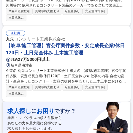
製品メーカーで安定/休日120日/土日休み/WLB◎ 仕事の内容 公共(道路、
河川等)で使用されるコンクリート製品のメーカーである当社で製造工場
の生産管理のお仕事をお任せします。近年自然災害対策が強化で需要拡大
業界未経験歓迎
資格取得支援あり
退職金あり
完全週休2日制
する中で、人々の暮らしを守る貢献ができます。 【主業務】・生産スケジ
土日祝休み
ュールの計画や調整 ・生産に必要な資材の発注や在庫、納期管理 ・完成
品の出荷管理等 ※当社の製品は特殊品を多く扱っています 【製品】「目
に見える、身近にある」コンクリート二次製品。都市部の駐車場などの地
正社員
下にある雨水貯水施設、道路の側溝、高速道路の高架下の中央分離擁壁、
丸栄コンクリート工業株式会社
水路や河川・港湾の護岸、身近なところで使用されています。 募集職種
【岐阜/施工管理】官公庁案件多数・安定成長企業/休日
【岐阜/生産管理】インフラ製品メーカーで安定/休日120日/土日休み/WLB
120日・土日完全休み 土木施工管理
◎
27万5300円以上
月給
岐阜県海津市
企業名 丸栄コンクリート工業株式会社 求人名 【岐阜/施工管理】官公庁案
件多数・安定成長企業/休日120日・土日完全休み★ 仕事の内容 自社で設
計・生産をしたコンクリート製品の据付を中心とした土木工事における施
工管理業務。短工期・近隣エリア中心で、無理のない働き方が可能な現場
業界未経験歓迎
資格取得支援あり
退職金あり
完全週休2日制
体制も魅力です。 ※建物の改変を伴う業務は含みません。 【具体例】■施
土日祝休み
工管理業務：品質・安全・工程・予算の各管理業務 ■主にゼネコン協力の
もと、護岸ブロックや水路などの公共インフラ工事を担当 ■提出書類も比
較的少なく、1現場平均3日程度の短期工事が中心 ■使用工法：独自開発の
求人探し
お困り
に
ですか？
リフトローラー工法など、施工性・安全性に優れた製品多数 ★業界未経験
業界トップクラスの求人件数から
でも施工管理の経験があれば歓迎！短期集中型の現場でスキルを活かせま
あなたの力を最大限に発揮できる
す★ 募集職種 【岐阜/施工管理】官公庁案件多数・安定成長企業/休日120
求人探しをお手伝いします。
日・土日完全休み★