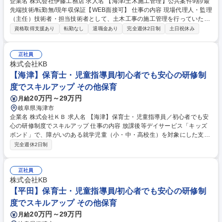
企業名 株式会社伊藤工務店 求人名 【海津/土木施工管理】公共案件9割/最
先端技術/転勤無/現年収保証【WEB面接可】 仕事の内容 現場代理人・監理
（主任）技術者・担当技術者として、土木工事の施工管理を行っていただ
きます。河川・道路・公園などの新設・修繕、構造物の耐震補強工事な
資格取得支援あり
転勤なし
退職金あり
完全週休2日制
土日祝休み
ど、街のインフラを支えるやりがいのある仕事です。 案件の9割近くが公
共工事で、地域の安全・安心の向上に直結します。 また、当社では造園工
事を担当する場合もあり、幅広い技術を身につけられる環境です。ICTの
正社員
積極活用で業務効率化を推進、ドローン、3Dレーザースキャナーなど最
株式会社KB
新のICT技術を積極導入し、測量・出来形管理の効率化を進めています。3
【海津】保育士・児童指導員/初心者でも安心の研修制
次元データの整理や図面・書類作成を行う専任スタッフも配置し、技術者
度でスキルアップ その他保育
の負担軽減と働き方改革を実現しています。 募集職種 【海津/土木施工管
20万円～29万円
月給
理】公共案件9割/最先端技術/転勤無/現年収保証【WEB面接可】
岐阜県海津市
企業名 株式会社ＫＢ 求人名 【海津】保育士・児童指導員／初心者でも安
心の研修制度でスキルアップ 仕事の内容 放課後等デイサービス「キッズ
ボンド」で、障がいのある就学児童（小・中・高校生）を対象にした支援
業務をお任せします。放課後や長期休暇中に利用できる、障がいのある子
完全週休2日制
ども向けの学童保育のような施設です。 ＜具体的には＞■子どもたちとの
遊びや運動、学習支援（宿題など） ■個々の特性に合わせたコミュニケー
ション・支援 ■保護者との連携・相談対応 ■施設内での活動準備や記録の
正社員
作成 ■送迎業務（社用車使用） 子どもたちの成長に寄り添いながら、自身
株式会社KB
のスキルアップも目指せる環境です。 募集職種 【海津】保育士・児童指
【平田】保育士・児童指導員/初心者でも安心の研修制
導員／初心者でも安心の研修制度でスキルアップ
度でスキルアップ その他保育
20万円～29万円
月給