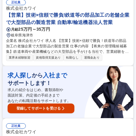
生産条件の設定、成形トライおよび不良対策 ■改善業務：現場課題の分析
正社員
と真因追及による品質改善・不良率低減 ■開発業務：次世代天井の性能・
株式会社カワイ
軽量化・コスト改善、環境対応素材の検討 ※自動車業界の変革期における
【営業】技術×信頼で勝負!鉄道等の部品加工の老舗企業
新車ニーズの需要に紐づくやりがいのある仕事です。 募集職種 【岐阜/愛
で大型部品の製造営業 自動車/輸送機器法人営業
知】生産技術（自動車内装部品/天井）★国内トップシェア/グローバル
25万円～35万円
月給
岐阜県海津市
企業名 株式会社カワイ 求人名 【営業】技術×信頼で勝負！鉄道等の部品
加工の老舗企業で大型部品の製造営業 仕事の内容 【将来の管理職候補募
集】鉄道車両や産業機械などの大型部品を手がける当社で、営業経験を活
かしませんか？図面確認～見積・工程管理まで一貫して携われ、マネジメ
業界未経験歓迎
資格取得支援あり
転勤なし
退職金あり
ントにも挑戦可能。受注増・工場増設を見据えた拡 大フェーズで活躍いた
だけます。三菱重工業をはじめとする既存顧客を中心にお任せします。
【仕事の魅力】既存顧客中心に、鉄道車両や産業機械など多様な大型部品
求人探し
入社まで
から
の加工依頼を担当。設計・製造部門と連携し、製品完成まで一貫して関わ
サポートします！
れる「橋渡し役」としてのやりがいがあります。特に、JR東海や東京メト
ロ向けの台車部品など、高度な技術力を誇る製品に携われる点も魅力。モ
求人の紹介をはじめ、書類添削や
ノづくりの中核を担えるポジションです。 募集職種 【営業】技術×信頼で
面談対策、内定後の手続きまで
勝負！鉄道等の部品加工の老舗企業で大型部品の製造営業
あなたの転職活動をサポートします。
登録してサポートを受ける
正社員
株式会社カワイ