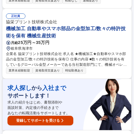
存顧客へのルート営業中心。図面の読み方は入社後に学ぶので知識がなく
業界未経験歓迎
資格取得支援あり
転勤なし
退職金あり
てもOK！16:45定時/遅くとも18時前退社が可能◎ 【入社後の流れ】社内
講師による機械工学全般の学科講習で当社の事業を学んでいただき、その
後はOJTで業務を学んでいただきます。 じっくりレクチャーするので知識
正社員
がない方もOK 【業務詳細】■既存顧客(大手企業中心)からの仕様・ニーズ
協栄プリント技研株式会社
のヒアリング ■紙の2D図面を読み解き、顧客と加工仕様や納期についての
機械加工 自動車やスマホ部品の金型加工/数々の特許技
打合せ(どんな製品か/実現にはどんな加工技術が必要か等) ■社内の設計・
術を保有 機械生産技術
製造部門と連携した見積作成および工程管理 募集職種 未経験OK!知識なし
25万円～35万円
月給
でもOK【岐阜/営業】既存顧客フォロー/16:45定時/残業少なめ
岐阜県海津市
企業名 協栄プリント技研株式会社 求人名 ★機械加工★自動車やスマホ部
品の金型加工/数々の特許技術を保有◎ 仕事の内容 ■数々の特許技術を有
しているグローバル金型メーカーである当社製造部門にて、機械オペレー
ターとして、当社保有の機械の操作を通じて、自動車やスマ―トフォン内
業界未経験歓迎
資格取得支援あり
時短勤務あり
部に使用される金型加工業務を担当いただきます。 【詳細】最新のマシニ
ングセンタやワイヤ放電加工機の操作を通じて、「自動車やスマートフォ
ン内部部品」として使用される金型加工の業務を担当いただきます。 【入
求人探し
入社まで
から
社後】まずは当社が使用している機械の操作方法を覚えていただきます。
サポートします！
先輩社員からのレクチャーを通じ業務を覚えていただいたのち、習熟度に
応じて業務の幅を広げていただきます。 募集職種 ★機械加工★自動車や
求人の紹介をはじめ、書類添削や
スマホ部品の金型加工/数々の特許技術を保有◎
面談対策、内定後の手続きまで
あなたの転職活動をサポートします。
登録してサポートを受ける