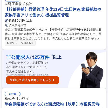
程段取り・金型段取り・保全業務 ■受注・見込み生産（半々）に応じた製
萱野工業株式会社
造ラインの打合せ・進捗確認 ■500種類の製品に伴う資材発注および在庫
【幹部候補】品質管理 年休119日/土日休み/家賃補助や
管理・品質管理の一部 ■将来の工場長として製造メンバーのマネジメント
家族手当アリで働き方 機械品質管理
や工場の設備計画・運営管理への参画 募集職種 【生産管理(将来の工場長
20万円以上
月給
候補)】景気に左右されにくく安定/残業ほぼ無/転勤無
岐阜県海津市
企業名 萱野工業株式会社 求人名 【幹部候補】品質管理◆年休119日/土日
休み/家賃補助や家族手当アリで働き方◎ 仕事の内容 幹部候補として、品
質管理業務をご担当いただきます。※入社した当初は検査業務から行って
いただきます。知識が付き、慣れてきましたら品質管理・品質保証業務へ
転勤なし
退職金あり
スキルアップすることができます。 ■客先との調整（製品処理判断、原因
調査、対策、報告資料の作成と報告、効果確認、問題発生からクローズま
での一連の対応）■社内及び協力工場の品質管理業務、不良及び異常件数
※
非公開求人
25
万件
は
以上
のまとめとその対応■出荷前製品の検査業務（計測器、顕微鏡等使用）■社
ご登録いただくと、約
25
万件の
内他部署(営業部や製造部など)との連携 募集職種 【幹部候補】品質管理◆
非公開求人からご希望に沿った
年休119日/土日休み/家賃補助や家族手当アリで働き方◎
求人をご紹介します。
※
2026年3月31日時点 ※求人数＝採用予定人数
登録して求人を紹介してもらう
正社員
株式会社カワイ
半自動溶接ができる方は面接確約【岐阜】冷暖房完備/