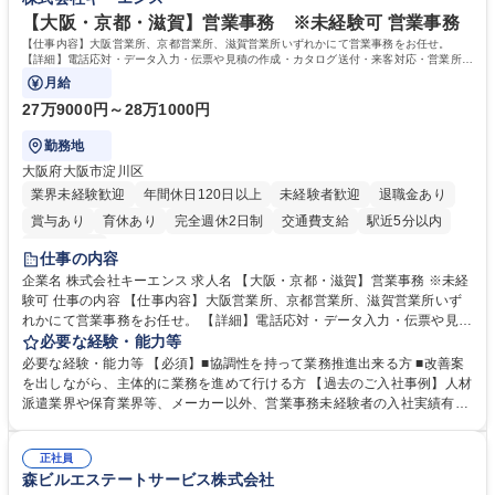
【大阪・京都・滋賀】営業事務 ※未経験可 営業事務
【仕事内容】大阪営業所、京都営業所、滋賀営業所いずれかにて営業事務をお任せ。
【詳細】電話応対・データ入力・伝票や見積の作成・カタログ送付・来客対応・営業所内
で発生する事務業務や業務改善をお任せ。
月給
27万9000円～28万1000円
勤務地
大阪府大阪市淀川区
業界未経験歓迎
年間休日120日以上
未経験者歓迎
退職金あり
賞与あり
育休あり
完全週休2日制
交通費支給
駅近5分以内
土日祝休み
仕事の内容
企業名 株式会社キーエンス 求人名 【大阪・京都・滋賀】営業事務 ※未経
験可 仕事の内容 【仕事内容】大阪営業所、京都営業所、滋賀営業所いず
れかにて営業事務をお任せ。 【詳細】電話応対・データ入力・伝票や見積
の作成・カタログ送付・来客対応・営業所内で発生する事務業務や業務改
必要な経験・能力等
善をお任せ。 【教育制度】ご入社後、育成担当とペアになりながらOJTに
必要な経験・能力等 【必須】■協調性を持って業務推進出来る方 ■改善案
て業務を覚えていただくことが可能です。業務システムがきちんと構築さ
を出しながら、主体的に業務を進めて行ける方 【過去のご入社事例】人材
れているため、スムーズに仕事に慣れることができる環境です。また、
派遣業界や保育業界等、メーカー以外、営業事務未経験者の入社実績有
「チームで成果を出す文化」があり、良いやり方を積極的に共有しながら
【当社の事務職について】単なる事務ではなく主体性を発揮したサポート
常に改善を目指す風土のため、安心して業務に取り組んでいただけます。
により、キーエンスの付加価値向上に貢献します。ベースの定型業務に加
募集職種 【大阪・京都・滋賀】営業事務 ※未経験可
正社員
えて、お客様や社員の状況に合わせ、能動的なサポート、改善の動きも期
森ビルエステートサービス株式会社
待され。組織を支えるスペシャリストとして、チームに貢献し、結果的に