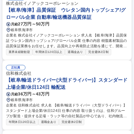
株式会社イノアックコーポレーション
【岐阜/海津】品質保証 ウレタン国内トップシェア/グ
ローバル企業 自動車/輸送機器品質保証
27万円～50万円
月給
岐阜県海津市
企業名 株式会社イノアックコーポレーション 求人名 【岐阜/海津】品質保
証 ウレタン国内トップシェア/グローバル企業 仕事の内容 樹脂素材製品の
品質保証業務をお任せします。品質向上や再発防止活動を通じて、開発か
ら量産、市場まで一貫した品質づくりに携わり、顧客満足度向上へ貢献い
業界未経験歓迎
年間休日120日以上
退職金あり
完全週休2日制
ただきます。 ■品質保証：顧客クレーム対応、再発防止活動、製造工程の
監視・改善指導を担当します。 ■品質管理：デザインレビューへの参画、
工程変更・量産移行・初期流動管理、規格書・納入仕様書など各種標準類
正社員
の作成を行います。 ■品質向上：ISO推進活動、試験成績書発行、定期物
信和株式会社
性試験を通じ品質維持・向上を推進します。 ※将来的には係長を目指せる
【岐阜/輸送ドライバー(大型ドライバー)】スタンダード
方を歓迎します 募集職種 【岐阜/海津】品質保証 ウレタン国内トップシェ
上場企業/休日124日 輸配送
ア/グローバル企業
36万円～43万円
月給
岐阜県海津市
企業名 信和株式会社 求人名 【岐阜/輸送ドライバー（大型ドライバー）】
スタンダード上場企業/休日124日 仕事の内容 取り扱うのは、信和グルー
プが製造・提供する足場・ラック等の自社製品が中心であり、社内物流の
安定運用およびお客様への安定供給に直結するポジションです。 【具体的
年間休日120日以上
退職金あり
完全週休2日制
には】 ■社内グループ各拠点・機材センター間のピストン輸送（ラック・
足場・仮設資材等の自社機材の輸送） ■必要に応じた顧客先（建設現場や