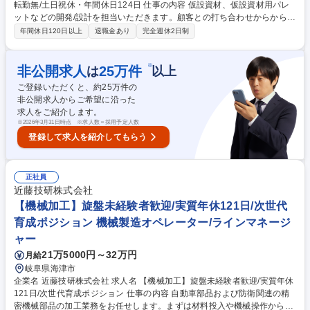
転勤無/土日祝休・年間休日124日 仕事の内容 仮設資材、仮設資材用パレ
ットなどの開発/設計を担当いただきます。顧客との打ち合わせからから開
発、設計、試作、試験まで幅広く関わります。教育体制も充実しておりま
年間休日120日以上
退職金あり
完全週休2日制
す！ ■足場は施工が完了したら取り払われてしまうため目立たない存在で
すが、ほとんどの建設に不可欠であり、人の命を守る重要な商品です。 ■
一般的な足場は組むのに特殊な技術が必要なのに対し、当社が製造する 楔
※
非公開求人
25
万件
は
以上
形緊結足場は組むのが簡単で、工期の短縮やコストダウンにつながって い
ご登録いただくと、約
25
万件の
ます。■多くの鉄鋼メーカーが利益確保に苦戦する中、信和の営業利益率
非公開求人からご希望に沿った
は2桁にも上ります。 募集職種 【岐阜/商品開発・設計】CAD使用経験歓
求人をご紹介します。
迎/転勤無/土日祝休・年間休日124日
※
2026年3月31日時点 ※求人数＝採用予定人数
登録して求人を紹介してもらう
正社員
近藤技研株式会社
【機械加工】旋盤未経験者歓迎/実質年休121日/次世代
育成ポジション 機械製造オペレーター/ラインマネージ
ャー
21万5000円～32万円
月給
岐阜県海津市
企業名 近藤技研株式会社 求人名 【機械加工】旋盤未経験者歓迎/実質年休
121日/次世代育成ポジション 仕事の内容 自動車部品および防衛関連の精
密機械部品の加工業務をお任せします。まずは材料投入や機械操作からス