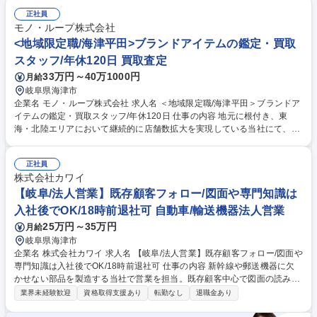
だける方を募集します。 ★入社後は下記業務からスタートしていただきま
正社員
す。 ■店舗運営における業務全般(シフト管理及びメンバーマネジメント)
モノ・ループ株式会社
■お客様対応:ご来店のお客様が持ち込んだ商品の買取査定をお任せ！ 【買
取商材】ポケモンカード/ブランド品/古美術品など 【当社の大事にする価
<地域限定職/海津平田>ブランドアイテムの鑑定・買取
値観】品物を買取るだけでなく〈お客様の品物への想いや思い出も伺い気
スタッフ/年休120日 買取査定
持ちを整理していただいたうえで買取る〉ことを大切にしています。 募集
33万円～40万1000円
月給
職種 ＜地域限定職/海津平田＞ブランドアイテムの鑑定・買取スタッフ/年
岐阜県海津市
休120日
企業名 モノ・ループ株式会社 求人名 ＜地域限定職/海津平田＞ブランドア
イテムの鑑定・買取スタッフ/年休120日 仕事の内容 地元に根付き、東
海・北陸エリアにおいて継続的に店舗数拡大を実現している当社にて、ブ
ランドアイテム鑑定のプロとしてご活躍いただきます。地域限定職の募集
です。 ★入社後は下記業務からスタートしていただきます。 ■店舗運営に
正社員
おける業務全般(シフト管理及びメンバーマネジメント) ■お客様対応:ご来
株式会社カワイ
店のお客様が持ち込んだ商品の買取査定をお任せ！ 【買取商材】ポケモン
カード/ブランド品/古美術品など 【当社の大事にする価値観】品物を買取
【岐阜/法人営業】既存顧客フォロー/図面や専門知識は
るだけでなく〈お客様の品物への想いや思い出も伺い気持ちを整理してい
入社後でOK/18時前退社可 自動車/輸送機器法人営業
ただいたうえで買取る〉ことを大切にしています。 募集職種 ＜地域限定
25万円～35万円
月給
職/海津平田＞ブランドアイテムの鑑定・買取スタッフ/年休120日
岐阜県海津市
企業名 株式会社カワイ 求人名 【岐阜/法人営業】既存顧客フォロー/図面や
専門知識は入社後でOK/18時前退社可 仕事の内容 新幹線や郵送機器に欠
かせない部品を製造する当社で営業を担当。既存顧客中心で図面の読み方
は入社後に学べばOK！16:45定時/遅くとも18時前退社可という環境でモ
業界未経験歓迎
資格取得支援あり
転勤なし
退職金あり
ノづくりの面白さを実感しながら長く働けます。 【入社後の流れ】社内講