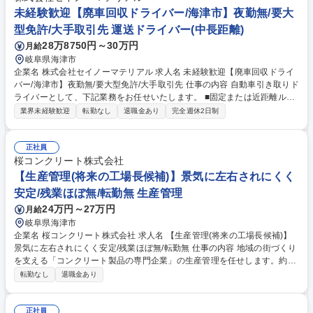
三菱重工様などの大手メーカー。求められる品質レベルが高いですが、顧
未経験歓迎【廃車回収ドライバー/海津市】夜勤無/要大
客が指定した資格を持っている技術者が複数在籍している為、安定したお
型免許/大手取引先 運送ドライバー(中長距離)
取引があります。 募集職種 【鉄道車両など大型部品の品質検査】日勤の
28万8750円～30万円
月給
み/転勤無/土日休/再雇用制度あり
岐阜県海津市
企業名 株式会社セイノーマテリアル 求人名 未経験歓迎【廃車回収ドライ
バー/海津市】夜勤無/要大型免許/大手取引先 仕事の内容 自動車引き取りド
ライバーとして、下記業務をお任せいたします。 ■固定または近距離ルー
トを運行：中部・近畿地区で1日3～5件の引取りを担当 ■車両積載：タイ
業界未経験歓迎
転勤なし
退職金あり
完全週休2日制
ヤが動く車は自走・不動車はクレーン積込。基本手作業無/効率重視 ■使用
車種多彩：1台積み、2台積み、7tクレーン付き平ボディ、5台積み大型車
等 ■回収後：工場搬入・荷下ろし・伝票処理・日報入力までを完結 ■安全
正社員
管理徹底：ドラレコ・バックカメラ等を完備 （職務内容の変更範囲：当社
桜コンクリート株式会社
業務全般） 募集職種 未経験歓迎【廃車回収ドライバー/海津市】夜勤無/要
【生産管理(将来の工場長候補)】景気に左右されにくく
大型免許/大手取引先
安定/残業ほぼ無/転勤無 生産管理
24万円～27万円
月給
岐阜県海津市
企業名 桜コンクリート株式会社 求人名 【生産管理(将来の工場長候補)】
景気に左右されにくく安定/残業ほぼ無/転勤無 仕事の内容 地域の街づくり
を支える「コンクリート製品の専門企業」の生産管理を任せします。約50
0種の多品種少量生産のラインの工程段取り、資材発注、在庫・品質管理
転勤なし
退職金あり
を担当。将来的にはマネジメントや設備計画に携わります 【入社後の流
れ】現工場長から約1年かけて業務をじっくり引き継ぎます。一緒に業務
を行いながら覚えていただきます。 【詳細】■ライン生産方式における工
正社員