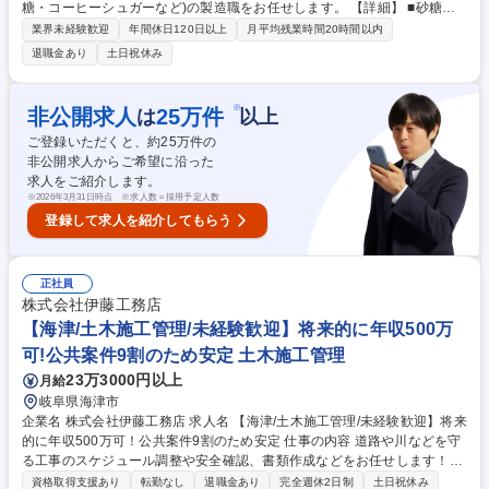
糖・コーヒーシュガーなど)の製造職をお任せします。 【詳細】 ■砂糖の
溶解・ろ過作業■製造機器の操作■検査/包装/出荷業務など ・１つの担当機
業界未経験歓迎
年間休日120日以上
月平均残業時間20時間以内
器・工程ごとに5～20名程度のチームで作業を行います。 ・初めての方で
退職金あり
土日祝休み
も先輩社員に教えもらいながら業務を進めていただきますので、安心して
業務を身に着けることが可能となります！ 募集職種 【岐阜/海津市】製造
(技術総合職)｜地域密着型の老舗企業！年間休日124日◎
※
非公開求人
25
万件
は
以上
ご登録いただくと、約
25
万件の
非公開求人からご希望に沿った
求人をご紹介します。
※
2026年3月31日時点 ※求人数＝採用予定人数
登録して求人を紹介してもらう
正社員
株式会社伊藤工務店
【海津/土木施工管理/未経験歓迎】将来的に年収500万
可!公共案件9割のため安定 土木施工管理
23万3000円以上
月給
岐阜県海津市
企業名 株式会社伊藤工務店 求人名 【海津/土木施工管理/未経験歓迎】将来
的に年収500万可！公共案件9割のため安定 仕事の内容 道路や川などを守
る工事のスケジュール調整や安全確認、書類作成などをお任せします！最
初は先輩と一緒に行動し、仕事の進め方を見て学ぶところからスタート！
資格取得支援あり
転勤なし
退職金あり
完全週休2日制
土日祝休み