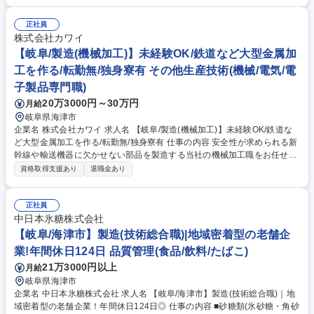
削加工に必要な機械や切削加工方法の検討■加工に必要なプログラミング
実施■プログラミングデータを切削加工機器に組み入れ■加工及び完成部品
正社員
の測定 ※上記の工程を1から検討しながら製造業務に従事いただきます。
株式会社カワイ
募集職種 【岐阜県海津市】プラスチック切削加工オペレーター◆転勤無／
【岐阜/製造(機械加工)】未経験OK/鉄道など大型金属加
年休119日/残業少
工を作る/転勤無/独身寮有 その他生産技術(機械/電気/電
子製品専門職)
20万3000円～30万円
月給
岐阜県海津市
企業名 株式会社カワイ 求人名 【岐阜/製造(機械加工)】未経験OK/鉄道な
ど大型金属加工を作る/転勤無/独身寮有 仕事の内容 安全性が求められる新
幹線や輸送機器に欠かせない部品を製造する当社の機械加工職をお任せし
ます。旋盤・フライス盤・マシニングセンター等の工作機械を使って、金
資格取得支援あり
退職金あり
属製品の穴あけ加工・切削加工をお任せします。 図面をもとにプログラム
作成/機械を使って部品加工/出来上がった製品の検査/仕上げ(バリ取り・塗
装の修正・汚れの拭き上げ) ■キャリアパス:製造部門について金属加工や
正社員
溶接、製缶、生産管理、購買調達など幅広い社員が活躍しており、多様な
中日本氷糖株式会社
キャリアパスがあります。 ■働きやすさ:基本土日休み。日勤のため働きや
【岐阜/海津市】製造(技術総合職)|地域密着型の老舗企
すさ◎冷暖房や空調服支給・常時給水など、各職種の特色に応じ、働きや
業!年間休日124日 品質管理(食品/飲料/たばこ)
すい環境づくりにも取り組んでいます。 募集職種 【岐阜/製造(機械加
21万3000円以上
月給
工)】未経験OK/鉄道など大型金属加工を作る/転勤無/独身寮有
岐阜県海津市
企業名 中日本氷糖株式会社 求人名 【岐阜/海津市】製造(技術総合職)｜地
域密着型の老舗企業！年間休日124日◎ 仕事の内容 ■砂糖類(氷砂糖・角砂