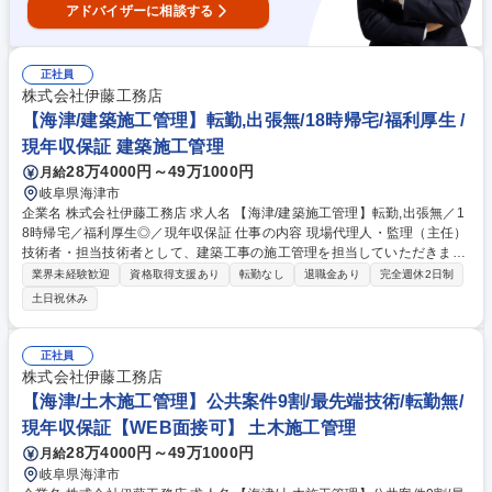
アドバイザーに相談する
正社員
株式会社伊藤工務店
【海津/建築施工管理】転勤,出張無/18時帰宅/福利厚生 /
現年収保証 建築施工管理
28万4000円～49万1000円
月給
岐阜県海津市
企業名 株式会社伊藤工務店 求人名 【海津/建築施工管理】転勤,出張無／1
8時帰宅／福利厚生◎／現年収保証 仕事の内容 現場代理人・監理（主任）
技術者・担当技術者として、建築工事の施工管理を担当していただきま
す。公共施設、工場、倉庫などの民間施設の新築・修繕・改修、耐震補強
業界未経験歓迎
資格取得支援あり
転勤なし
退職金あり
完全週休2日制
工事など、地域の暮らしと産業を支え、 利用者の安全・安心を高める重要
土日祝休み
な工事に携わる、やりがいのある仕事です。また、当社では造園工事を担
当する事もあり、幅広い技術を身につけられる環境です。iPadやグループ
ウェアを積極的に活用、DX化による業務効率化を推進しています。さら
正社員
に、3次元データや図面・書類作成を行う専任スタッフを配置し、技術者
株式会社伊藤工務店
の負担軽減と働き方改革を実現しています。■業務の変更の範囲：なし ※
【海津/土木施工管理】公共案件9割/最先端技術/転勤無/
建物の改変を含む業務なし 募集職種 【海津/建築施工管理】転勤,出張無／
現年収保証【WEB面接可】 土木施工管理
18時帰宅／福利厚生◎／現年収保証
28万4000円～49万1000円
月給
岐阜県海津市