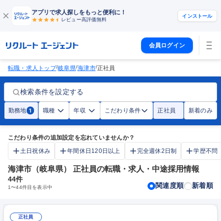
アプリで求人探しをもっと便利に！
インストール
レビュー高評価
無料
会員ログイン
/
/
/
転職・求人トップ
岐阜県
海津市
正社員
検索条件を設定する
勤務地
職種
年収
こだわり条件
正社員
新着のみ
1
こだわり条件の追加設定を忘れていませんか？
土日祝休み
年間休日120日以上
完全週休2日制
学歴不問
海津市（岐阜県） 正社員の転職・求人・中途採用情報
44
件
関連度順
新着順
1
〜
44
件目を表示中
正社員