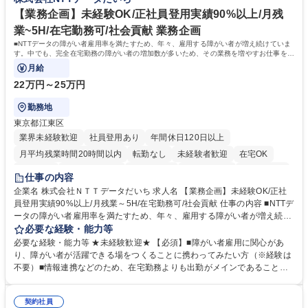
きます。 残業少なめ、週1日リモート可など、ワークライフバランスを保
リモート可
ち長期活躍できる環境です。 「これまでの幅広い経験を活かし、長期的な
【業務企画】未経験OK/正社員登用実績90%以上/月残
キャリアを築きたい」という前向きな意欲と挑戦を全力で応援します。 学
業~5H/在宅勤務可/社会貢献 業務企画
歴・資格 学歴：大学院 大学 高専 短大 専修学校 高校 語学力： 資格：日商
■NTTデータの障がい者雇用率を満たすため、年々、雇用する障がい者が増え続けていま
簿記検定1級 日商簿記検定2級 日商簿記検定3級
す。中でも、完全在宅勤務の障がい者の増加数が多いため、その業務を増やすお仕事を担
っていただきます。
月給
22万円～25万円
勤務地
東京都江東区
業界未経験歓迎
社員登用あり
年間休日120日以上
月平均残業時間20時間以内
転勤なし
未経験者歓迎
在宅OK
育休あり
完全週休2日制
交通費支給
駅近5分以内
土日祝休み
仕事の内容
企業名 株式会社ＮＴＴデータだいち 求人名 【業務企画】未経験OK/正社
員登用実績90%以上/月残業～5H/在宅勤務可/社会貢献 仕事の内容 ■NTTデ
ータの障がい者雇用率を満たすため、年々、雇用する障がい者が増え続け
ています。中でも、完全在宅勤務の障がい者の増加数が多いため、その業
必要な経験・能力等
務を増やすお仕事を担っていただきます。 【詳細】■既存業務の拡大およ
必要な経験・能力等 ★未経験歓迎★ 【必須】■障がい者雇用に関心があ
び運用のサポート(オペレーション業務:申請書の作成代行等) ■新規事業・
り、障がい者が活躍できる場をつくることに携わってみたい方（※経験は
サービスの企画立案および推進 障がい者の方にどんな仕事があると良いか
不要）■情報連携などのため、在宅勤務よりも出勤がメインであることに
考えてみてほしいと募集しているので、意見を吸い上げ実現に向けて企画
理解いただける方 【魅力・やりがい】自身の企画が障がい者の新たな雇用
します。 ■在宅勤務の障がい者社員とのコミュニケーションを通じた適性
や活躍の場を生む、唯一無二の社会貢献性を実感できます。 【正社員登
やスキルの把握 ■AI活用業務など、既存領域を超えた案件の開拓 ■NTTデ
契約社員
用】正社員登用を前提としておりますので、最短で1.5年～2年で正社員へ