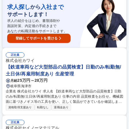
師による機械工学全般の学科講習で当社の事業を学んでいただき、その後
はOJTで業務を学んでいただきます。 【業務詳細】■既存顧客(大手企業中
求人探し
入社まで
から
心)からの仕様・ニーズのヒアリング ■紙の2D図面を読み解き、顧客と加
サポートします！
工仕様や納期についての打合せ(どんな製品か/実現にはどんな加工技術が
必要か等) ■社内の設計・製造部門と連携した見積作成および工程管理 募
求人の紹介をはじめ、書類添削や
集職種 【岐阜/法人営業】既存顧客フォロー/図面や専門知識は入社後でO
面談対策、内定後の手続きまで
K/18時前退社可
あなたの転職活動をサポートします。
登録してサポートを受ける
正社員
株式会社カワイ
【鉄道車両など大型部品の品質検査】日勤のみ/転勤無/
土日休/再雇用制度あり 生産管理
25万円～28万円
月給
岐阜県海津市
企業名 株式会社カワイ 求人名 【鉄道車両など大型部品の品質検査】日勤
のみ/転勤無/土日休/再雇用制度あり 仕事の内容 品質検査をお任せ。機械図
面に基づきノギス等の工具を使い、正しく製品ができているか確認しま
す。当社はJRや小松製作所など大手企業からの依頼も多く新幹線や輸送機
資格取得支援あり
転勤なし
退職金あり
器に欠かせない大型部品を検査。工具の使い方や 図面の読み方は入社後に
イチから丁寧にお教えするので未経験でも安心！ 【研修体制】社内講師に
よる機械工学全般の学科講習・実技訓練など教育機会も充実。資格取得に
正社員
関わる費用は当社がすべて負担します。 【主な取引先】日本車輛製造様、
株式会社セイノーマテリアル