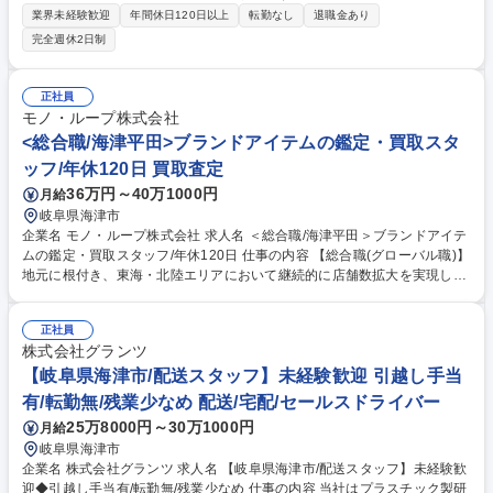
タートし、将来的には旋盤・NC旋盤などの技能習得を目指していただき
業界未経験歓迎
年間休日120日以上
転勤なし
退職金あり
ます。 ■機械加工：旋盤・NC旋盤などを使用した精密機械部品の加工業
完全週休2日制
務 ■機械操作：材料投入、機械の段取り補助、加工後の確認作業 ■複数台
の機械を担当しながら、生産の流れや加工技術を習得 経験や適性に応じ
て、自動車部品または防衛関連部品の加工を担当いただきます。ベテラン
正社員
社員も多く、丁寧に教えますので技術取得ができます。分からない事など
モノ・ループ株式会社
気軽にご相談いただける環境です。 募集職種 【機械加工】旋盤未経験者
<総合職/海津平田>ブランドアイテムの鑑定・買取スタ
歓迎/実質年休121日/次世代育成ポジション
ッフ/年休120日 買取査定
36万円～40万1000円
月給
岐阜県海津市
企業名 モノ・ループ株式会社 求人名 ＜総合職/海津平田＞ブランドアイテ
ムの鑑定・買取スタッフ/年休120日 仕事の内容 【総合職(グローバル職)】
地元に根付き、東海・北陸エリアにおいて継続的に店舗数拡大を実現して
いる当社にて、ブランドアイテム鑑定のプロとしてご活躍いただける方を
募集します。 ★入社後は下記業務からスタートしていただきます。 ■店舗
正社員
運営における業務全般(シフト管理及びメンバーマネジメント) ■お客様対
株式会社グランツ
応:ご来店のお客様が持ち込んだ商品の買取査定をお任せ！ 【買取商材】
ポケモンカード/ブランド品/古美術品など 【当社の大事にする価値観】品
【岐阜県海津市/配送スタッフ】未経験歓迎 引越し手当
物を買取るだけでなく〈お客様の品物への想いや思い出も伺い気持ちを整
有/転勤無/残業少なめ 配送/宅配/セールスドライバー
理していただいたうえで買取る〉ことを大切にしています。 募集職種 ＜
25万8000円～30万1000円
月給
総合職/海津平田＞ブランドアイテムの鑑定・買取スタッフ/年休120日
岐阜県海津市
企業名 株式会社グランツ 求人名 【岐阜県海津市/配送スタッフ】未経験歓
迎◆引越し手当有/転勤無/残業少なめ 仕事の内容 当社はプラスチック製研