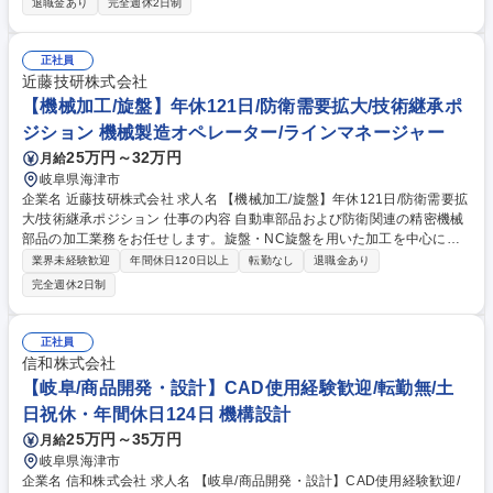
退職金あり
完全週休2日制
で迅速に対応し、再発防止策を実施して拡大を防ぎます。品質管理におけ
る仕組みの構築については、協力工場の実態に即したISOを基本として仕
組みを構築し、展開していきます。 ・新商品開発段階における品質不具合
正社員
リスクの軽減の為、必要な品質評価や試験を行います。また、顧客の満足
近藤技研株式会社
度向上に向けた情報収集と品質の改善を関係部署と共に行います。 募集職
【機械加工/旋盤】年休121日/防衛需要拡大/技術継承ポ
種 岐阜【品質管理】高級家具メーカー◎年休121日/土日祝休み/基本19:00
ジション 機械製造オペレーター/ラインマネージャー
退社
25万円～32万円
月給
岐阜県海津市
企業名 近藤技研株式会社 求人名 【機械加工/旋盤】年休121日/防衛需要拡
大/技術継承ポジション 仕事の内容 自動車部品および防衛関連の精密機械
部品の加工業務をお任せします。旋盤・NC旋盤を用いた加工を中心に、
将来的には現場の中核として技術継承も担っていただくポジションです。
業界未経験歓迎
年間休日120日以上
転勤なし
退職金あり
■機械加工：マシニングセンタ、旋盤、NC旋盤、NC自動機等を用いた自
完全週休2日制
動車部品または防衛関連の金属機械部品の加工業務（主に旋盤・NC旋盤
での加工をお任せ） ■製品確認 経験や適性に応じて担当分野を決定しま
す。ベテラン社員も多く、技術取得ができます。分からない事など気軽に
正社員
ご相談いただける環境です。 募集職種 【機械加工/旋盤】年休121日/防衛
信和株式会社
需要拡大/技術継承ポジション
【岐阜/商品開発・設計】CAD使用経験歓迎/転勤無/土
日祝休・年間休日124日 機構設計
25万円～35万円
月給
岐阜県海津市
企業名 信和株式会社 求人名 【岐阜/商品開発・設計】CAD使用経験歓迎/