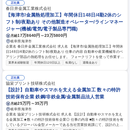
の指導、工程の最適化 ■在庫管理および資材・部品調達の調整 ■生産品質
正社員
の維持向上、問題発生時の原因分析と対策 ■生産性向上のためのデータ分
春日井金属工業株式会社
析、報告書作成 ■営業や製造現場など各部門間の調整・連携 【入社後の流
【海津市/金属熱処理加工】年間休日148日/4勤2休のシ
れ】まずは先輩社員と一緒に業務を行い、当社の仕事の流れを学んでいた
フト制/夜勤あり その他製造オペレーター/ラインマネー
だきます。 募集職種 転勤･夜勤無/独身寮有【岐阜/生産管理】金属加工経
ジャー(機械/電気/電子製品専門職)
験を活かす/鉄道車両に採用
17万8640円～23万5800円
月給
岐阜県海津市
企業名 春日井金属工業株式会社 求人名 【海津市/金属熱処理加工】年間休
日148日/4勤2休のシフト制/夜勤あり 仕事の内容 自動車や産業機械等のベ
アリング部品の熱処理をお任せします。 フォークリフトを使って作業する
ため、重いものを持つことはありません。 【具体的には】工場での熱処理
業界未経験歓迎
年間休日120日以上
転勤なし
退職金あり
作業(製品投入/検査/製品取り出し) 【入社後】◆製品投入の作業から順に
お教えします。 ◆フォークリフト運転技術講習の未受講者は入社前に講習
(外部団体主催)を受講していただきます。※講習費用は会社負担(立て替え
正社員
払い/入社後清算) 【変更の範囲】変更なし 募集職種 【海津市/金属熱処理
協栄プリント技研株式会社
加工】年間休日148日/4勤2休のシフト制/夜勤あり
【設計】自動車やスマホを支える金属加工 数々の特許
技術保有企業 鉄鋼/非鉄金属/金属製品法人営業
25万円～35万円
月給
岐阜県海津市
企業名 協栄プリント技研株式会社 求人名 【設計】自動車やスマホを支え
る金属加工★数々の特許技術保有企業◎ 仕事の内容 ■数々の特許技術を有
しているグローバル金型メーカーである当社営業技術課にて、設計の上流