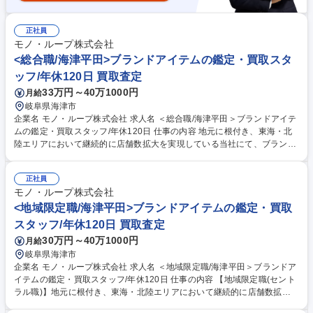
正社員
モノ・ループ株式会社
<総合職/海津平田>ブランドアイテムの鑑定・買取スタ
ッフ/年休120日 買取査定
33万円～40万1000円
月給
岐阜県海津市
企業名 モノ・ループ株式会社 求人名 ＜総合職/海津平田＞ブランドアイテ
ムの鑑定・買取スタッフ/年休120日 仕事の内容 地元に根付き、東海・北
陸エリアにおいて継続的に店舗数拡大を実現している当社にて、ブランド
アイテム鑑定のプロとしてご活躍いただける方を募集します。 ★入社後は
下記業務からスタートしていただきます。 ■店舗運営における業務全般(シ
正社員
フト管理及びメンバーマネジメント) ■お客様対応:ご来店のお客様が持ち
モノ・ループ株式会社
込んだ商品の買取査定をお任せ！ 【買取商材】ポケモンカード/ブランド
品/古美術品など 【当社の大事にする価値観】品物を買取るだけでなく
<地域限定職/海津平田>ブランドアイテムの鑑定・買取
〈お客様の品物への想いや思い出も伺い気持ちを整理していただいたうえ
スタッフ/年休120日 買取査定
で買取る〉ことを大切にしています。 募集職種 ＜総合職/海津平田＞ブラ
30万円～40万1000円
月給
ンドアイテムの鑑定・買取スタッフ/年休120日
岐阜県海津市
企業名 モノ・ループ株式会社 求人名 ＜地域限定職/海津平田＞ブランドア
イテムの鑑定・買取スタッフ/年休120日 仕事の内容 【地域限定職(セント
ラル職)】地元に根付き、東海・北陸エリアにおいて継続的に店舗数拡大
を実現している当社にて、ブランドアイテム鑑定のプロとしてご活躍いた