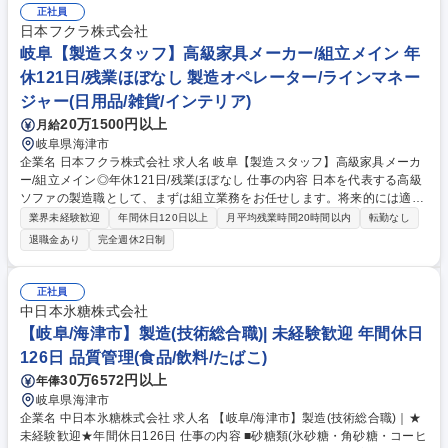
物流拠点等）への機材配送・回収業務 ■フォークリフトを用いた機材の積
正社員
み込み・荷下ろし作業 ■玉掛け作業による機材の安全な荷役・固定作業 ■
日本フクラ株式会社
車両および機材の点検・簡易メンテナンス、安全衛生・品質に関する記
岐阜【製造スタッフ】高級家具メーカー/組立メイン 年
録・報告業務 募集職種 【岐阜/輸送ドライバー（大型ドライバー）】スタ
休121日/残業ほぼなし 製造オペレーター/ラインマネー
ンダード上場企業/休日124日
ジャー(日用品/雑貨/インテリア)
20万1500円以上
月給
岐阜県海津市
企業名 日本フクラ株式会社 求人名 岐阜【製造スタッフ】高級家具メーカ
ー/組立メイン◎年休121日/残業ほぼなし 仕事の内容 日本を代表する高級
ソファの製造職として、まずは組立業務をお任せします。将来的には適性
や希望に応じ、裁断・縫製工程へのジョブローテーションも可能です。
業界未経験歓迎
年間休日120日以上
月平均残業時間20時間以内
転勤なし
【詳細】■ソファ等のフレーム構築 ■バネやウレタンの組付け ■布・皮生地
退職金あり
完全週休2日制
の縫製 ■タッカーや手工具、ハサミ等を使用した加工作業 ■自動裁断機を
用いた生地の裁断 ◎入社後はOJTを通じて工具の使い方から丁寧に指導い
たしますので、未経験の方も歓迎します。 募集職種 岐阜【製造スタッ
正社員
フ】高級家具メーカー/組立メイン◎年休121日/残業ほぼなし
中日本氷糖株式会社
【岐阜/海津市】製造(技術総合職)| 未経験歓迎 年間休日
126日 品質管理(食品/飲料/たばこ)
30万6572円以上
年俸
岐阜県海津市
企業名 中日本氷糖株式会社 求人名 【岐阜/海津市】製造(技術総合職)｜★
未経験歓迎★年間休日126日 仕事の内容 ■砂糖類(氷砂糖・角砂糖・コーヒ