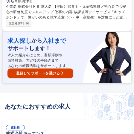
岐阜県海津市
企業名 株式会社ＫＢ 求人名 【平田】保育士・児童指導員／初心者でも安
心の研修制度でスキルアップ 仕事の内容 放課後等デイサービス「キッズ
ボンド」で、障がいのある就学児童（小・中・高校生）を対象にした支援
業務をお任せします。放課後や長期休暇中に利用できる、障がいのある子
完全週休2日制
ども向けの学童保育のような施設です。 ＜具体的には＞■子どもたちとの
遊びや運動、学習支援（宿題など） ■個々の特性に合わせたコミュニケー
ション・支援 ■保護者との連携・相談対応 ■施設内での活動準備や記録の
求人探し
入社まで
から
作成 ■送迎業務（社用車使用） 子どもたちの成長に寄り添いながら、自身
サポートします！
のスキルアップも目指せる環境です。 募集職種 【平田】保育士・児童指
導員／初心者でも安心の研修制度でスキルアップ
求人の紹介をはじめ、書類添削や
面談対策、内定後の手続きまで
あなたの転職活動をサポートします。
登録してサポートを受ける
あなたにおすすめの求人
正社員
株式会社キーエンス