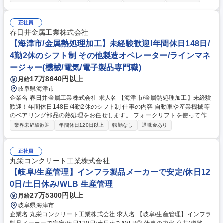
ドローンでの写真撮影など簡単な作業からお任せ！！ ■最初は先輩社員の
サポートからスタート！現場でのやり取りや仕事の進め方を、間近で見な
がら少しずつ覚えていける環境です。 ■ドローンを使った写真撮影なども
正社員
お任せしますが、操作は難しくないのでみんな未経験からすぐできるよう
春日井金属工業株式会社
になっています。 ■書類作成を専門で行うスタッフがいるため、現場の仕
【海津市/金属熱処理加工】未経験歓迎!年間休日148日/
事に集中しやすく、残業も少なめです！1案件を2名以上で管理。 募集職
4勤2休のシフト制 その他製造オペレーター/ラインマネ
種 【海津/土木施工管理/未経験歓迎】将来的に年収500万可！公共案件9割
ージャー(機械/電気/電子製品専門職)
のため安定
17万8640円以上
月給
岐阜県海津市
企業名 春日井金属工業株式会社 求人名 【海津市/金属熱処理加工】未経験
歓迎！年間休日148日/4勤2休のシフト制 仕事の内容 自動車や産業機械等
のベアリング部品の熱処理をお任せします。 フォークリフトを使って作業
するため、重いものを持つことはありません。 【具体的には】工場での熱
業界未経験歓迎
年間休日120日以上
転勤なし
退職金あり
処理作業(製品投入/検査/製品取り出し) 【入社後】◆製品投入の作業から
順にお教えします。 ◆フォークリフト運転技術講習の未受講者は入社前に
講習(外部団体主催)を受講していただきます。※講習費用は会社負担(立て
正社員
替え払い/入社後清算) 【変更の範囲】変更なし 募集職種 【海津市/金属熱
丸栄コンクリート工業株式会社
処理加工】未経験歓迎！年間休日148日/4勤2休のシフト制
【岐阜/生産管理】インフラ製品メーカーで安定/休日12
0日/土日休み/WLB 生産管理
27万5300円以上
月給
岐阜県海津市
企業名 丸栄コンクリート工業株式会社 求人名 【岐阜/生産管理】インフラ