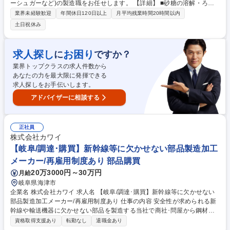
ーシュガーなど)の製造職をお任せします。 【詳細】 ■砂糖の溶解・ろ過
作業■製造機器の操作■検査/包装/出荷業務など ・１つの担当機器・工程ご
業界未経験歓迎
年間休日120日以上
月平均残業時間20時間以内
とに5～20名程度のチームで作業を行います。 ・初めての方でも先輩社員
土日祝休み
に教えもらいながら業務を進めていただきますので、安心して業務を身に
着けることが可能となります！ 募集職種 【岐阜/海津市】製造(技術総合
職)｜★未経験歓迎★年間休日126日
求人探し
お困り
に
ですか？
業界トップクラスの求人件数から
あなたの力を最大限に発揮できる
求人探しをお手伝いします。
アドバイザーに相談する
正社員
株式会社カワイ
【岐阜/調達･購買】新幹線等に欠かせない部品製造加工
メーカー/再雇用制度あり 部品購買
20万3000円～30万円
月給
岐阜県海津市
企業名 株式会社カワイ 求人名 【岐阜/調達･購買】新幹線等に欠かせない
部品製造加工メーカー/再雇用制度あり 仕事の内容 安全性が求められる新
幹線や輸送機器に欠かせない部品を製造する当社で商社･問屋から鋼材な
どの製品の材料/消耗品/製品に必要な設備/道具/備品の仕入れを行います。
資格取得支援あり
転勤なし
退職金あり
工場内のクレーン、溶接機等設備の調達/保守メ ンテナンスの管理業務に