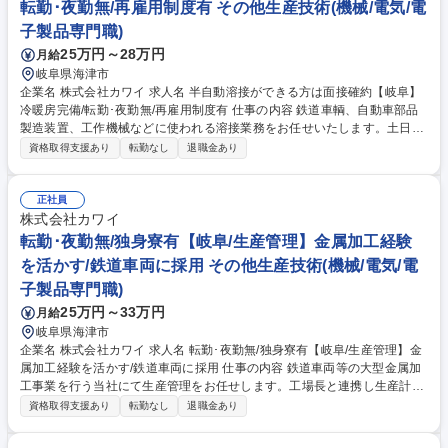
転勤･夜勤無/再雇用制度有 その他生産技術(機械/電気/電
子製品専門職)
25万円～28万円
月給
岐阜県海津市
企業名 株式会社カワイ 求人名 半自動溶接ができる方は面接確約【岐阜】
冷暖房完備/転勤･夜勤無/再雇用制度有 仕事の内容 鉄道車輌、自動車部品
製造装置、工作機械などに使われる溶接業務をお任せいたします。土日休/
日勤のみ/転勤無/冷暖房完備で働きやすい環境です。再雇用制度が整って
資格取得支援あり
転勤なし
退職金あり
おり、定年後も長期的に勤務可能です。 【詳細】機械図面に基づき、材料
切断/溶接/製缶/組み立て/検査までの製造業務をお任せします。複雑な構造
で高い機密・水密性を要する溶接は他にはない仕事です。日本車輛製造
正社員
様、三菱重工様など大手メーカーが顧客。依頼に合わせて柔軟に対応し、
株式会社カワイ
幅広い業務に関わることができます 【通勤可能エリア】海津市は愛知県と
転勤･夜勤無/独身寮有【岐阜/生産管理】金属加工経験
隣接しており、稲沢市、一宮市、津島市から通勤している方がいらっしゃ
を活かす/鉄道車両に採用 その他生産技術(機械/電気/電
います（車で30分圏内） 募集職種 半自動溶接ができる方は面接確約【岐
子製品専門職)
阜】冷暖房完備/転勤･夜勤無/再雇用制度有
25万円～33万円
月給
岐阜県海津市
企業名 株式会社カワイ 求人名 転勤･夜勤無/独身寮有【岐阜/生産管理】金
属加工経験を活かす/鉄道車両に採用 仕事の内容 鉄道車両等の大型金属加
工事業を行う当社にて生産管理をお任せします。工場長と連携し生産計画
から工程最適化まで主導。型通りの管理に留まらず、司令塔としてあなた
資格取得支援あり
転勤なし
退職金あり
の知見で現場を効率化する面白みがあります 【業務詳細】■図面に基づい
た生産計画の立案・スケジュール管理 ■生産現場（金属加工・溶接等）へ