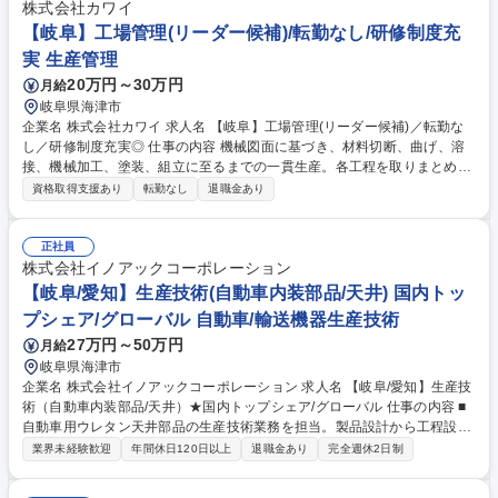
せしますが、操作は難しくないのでみんな未経験からすぐできるようにな
株式会社カワイ
っています。 ■書類作成を専門で行うスタッフがいるため、現場の仕事に
【岐阜】工場管理(リーダー候補)/転勤なし/研修制度充
集中しやすく、残業も少なめです！1案件を2名以上で管理。 募集職種 海
実 生産管理
津/土日祝休/年間休120日/年収500万以上目指せる/未経験歓迎/土木施工管
20万円～30万円
月給
理
岐阜県海津市
企業名 株式会社カワイ 求人名 【岐阜】工場管理(リーダー候補)／転勤な
し／研修制度充実◎ 仕事の内容 機械図面に基づき、材料切断、曲げ、溶
接、機械加工、塗装、組立に至るまでの一貫生産。各工程を取りまとめる
リーダーとしてご活躍いただきます。 (変更の範囲：当社の定める業務) 募
資格取得支援あり
転勤なし
退職金あり
集職種 【岐阜】工場管理(リーダー候補)／転勤なし／研修制度充実◎
正社員
株式会社イノアックコーポレーション
【岐阜/愛知】生産技術(自動車内装部品/天井) 国内トッ
プシェア/グローバル 自動車/輸送機器生産技術
27万円～50万円
月給
岐阜県海津市
企業名 株式会社イノアックコーポレーション 求人名 【岐阜/愛知】生産技
術（自動車内装部品/天井）★国内トップシェア/グローバル 仕事の内容 ■
自動車用ウレタン天井部品の生産技術業務を担当。製品設計から工程設
計、量産立上げまで一貫して関わり、次世代製品開発や環境対応にも携わ
業界未経験歓迎
年間休日120日以上
退職金あり
完全週休2日制
れるポジションです。 ■生産準備：顧客との打合せ（提案・交渉）、製品
設計（外周・裏面形状）および工程設計 ■設備関連：金型・治具の手配、