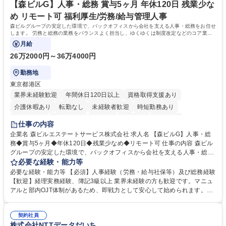
社員から頼られる存在になることができます。平均19:30の退勤以降の業
【森ビルG】人事・総務 賞与5ヶ月 年休120日 残業少な
務の持ち帰りも禁止されており、メリハリのある働き方となります。 学
め リモート可 福利厚生/労務/給与管理人事
歴・資格 学歴：大学院 大学 高専 短大 語学力： 資格：
森ビルグループの安定した環境で、バックオフィスから会社を支える人事・総務をお任せ
します。 労務と総務の業務をバランスよく担当し、ゆくゆくは制度改定などのコア業務
にも挑戦できる、やりがいある環境です。
月給
26万2000円～36万4000円
勤務地
東京都港区
業界未経験歓迎
年間休日120日以上
資格取得支援あり
介護休暇あり
転勤なし
未経験者歓迎
時短勤務あり
経験者歓迎
退職金あり
在宅OK
賞与あり
育休あり
仕事の内容
完全週休2日制
交通費支給
長期歓迎
駅近5分以内
土日祝休み
企業名 森ビルエステートサービス株式会社 求人名 【森ビルG】人事・総
務◆賞与5ヶ月◆年休120日◆残業少なめ◆リモート可 仕事の内容 森ビル
グループの安定した環境で、バックオフィスから会社を支える人事・総務
をお任せします。 労務と総務の業務をバランスよく担当し、ゆくゆくは制
必要な経験・能力等
度改定などのコア業務にも挑戦できる、やりがいある環境です。 ■勤怠管
必要な経験・能力等 【必須】人事経験（労務・給与社保等）及び総務経験
理、給与計算、社会保険手続き、年末調整等の労務管理全般 ■入退社手続
【歓迎】経理実務経験、簿記3級以上 業界未経験の方も歓迎です。マニュ
き、社内規定の改定や人事制度改定などのコア業務 ■社内イベントの企画
アルと部内OJT体制があるため、即戦力として安心して始められます。
運営やその他総務業務全般 ※労務と総務を1：1の割合でお任せ。 入社後
【魅力・やりがい】森ビルGの安定基盤で労務から総務まで幅広く携われ
は部内のOJTを中心に、あなたの経験に合わせて不足している部分はいつ
ます。定型業務に留まらず、社内規定や人事制度の改定など会社のコア業
でも質問・相談できる環境が整っているため、安心して成長できます。 募
契約社員
務に挑戦できるため、自身の成長と組織への貢献度をダイレクトに実感で
株式会社NTTデータだいち
集職種 【森ビルG】人事・総務◆賞与5ヶ月◆年休120日◆残業少なめ◆