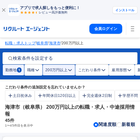
アプリで求人探しをもっと便利に！
インストール
レビュー高評価
無料
会員ログイン
/
/
/
転職・求人トップ
岐阜県
海津市
200万円以上
検索条件を設定する
勤務地
職種
200万円以上
こだわり条件
雇用形態
1
こだわり条件の追加設定を忘れていませんか？
土日祝休み
年間休日120日以上
完全週休2日制
学歴不問
海津市（岐阜県） 200万円以上の転職・求人・中途採用情
報
45
件
関連度順
新着順
1
〜
45
件目を表示中