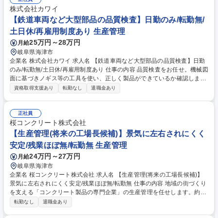
心)からの仕様・ニーズのヒアリング ■紙の2D図面を読み解き、顧客と加
株式会社カワイ
工仕様や納期についての打合せ(どんな製品か/実現にはどんな加工技術が
【鉄道車両など大型部品の品質検査】日勤のみ/転勤無/
必要か等) ■社内の設計・製造部門と連携した見積作成および工程管理 募
土日休/再雇用制度あり 生産管理
集職種 【岐阜/法人営業】既存顧客フォロー/図面や専門知識は入社後でO
25万円～28万円
月給
K/18時前退社可
岐阜県海津市
企業名 株式会社カワイ 求人名 【鉄道車両など大型部品の品質検査】日勤
のみ/転勤無/土日休/再雇用制度あり 仕事の内容 品質検査をお任せ。機械図
面に基づきノギス等の工具を使い、正しく製品ができているか確認しま
す。当社はJRや小松製作所など大手企業からの依頼も多く新幹線や輸送機
資格取得支援あり
転勤なし
退職金あり
器に欠かせない大型部品を検査。工具の使い方や 図面の読み方は入社後に
イチから丁寧にお教えするので未経験でも安心！ 【研修体制】社内講師に
よる機械工学全般の学科講習・実技訓練など教育機会も充実。資格取得に
正社員
関わる費用は当社がすべて負担します。 【主な取引先】日本車輛製造様、
桜コンクリート株式会社
三菱重工様などの大手メーカー。求められる品質レベルが高いですが、顧
【生産管理(将来の工場長候補)】景気に左右されにくく
客が指定した資格を持っている技術者が複数在籍している為、安定したお
安定/残業ほぼ無/転勤無 生産管理
取引があります。 募集職種 【鉄道車両など大型部品の品質検査】日勤の
24万円～27万円
月給
み/転勤無/土日休/再雇用制度あり
岐阜県海津市
企業名 桜コンクリート株式会社 求人名 【生産管理(将来の工場長候補)】
景気に左右されにくく安定/残業ほぼ無/転勤無 仕事の内容 地域の街づくり
を支える「コンクリート製品の専門企業」の生産管理を任せします。約50
0種の多品種少量生産のラインの工程段取り、資材発注、在庫・品質管理
転勤なし
退職金あり
を担当。将来的にはマネジメントや設備計画に携わります 【入社後の流