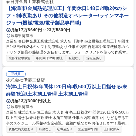
製品を製造できるようにするための設計業務を担当いただきます。 ■設計
春日井金属工業株式会社
と営業要素のある業務も担当頂きますが、これまでのご経験やご希望に合
【海津市/金属熱処理加工】年間休日148日/4勤2休のシ
わせて設計業務の割合などを調整することも可能です。 募集職種 【設
フト制/夜勤あり その他製造オペレーター/ラインマネー
計】自動車やスマホを支える金属加工★数々の特許技術保有企業◎
ジャー(機械/電気/電子製品専門職)
17万8640円～23万5800円
月給
岐阜県海津市
企業名 春日井金属工業株式会社 求人名 【海津市/金属熱処理加工】年間休
日148日/4勤2休のシフト制/夜勤あり 仕事の内容 自動車や産業機械等のベ
アリング部品の熱処理をお任せします。 フォークリフトを使って作業する
ため、重いものを持つことはありません。 【具体的には】工場での熱処理
業界未経験歓迎
年間休日120日以上
転勤なし
退職金あり
作業(製品投入/検査/製品取り出し) 【入社後】◆製品投入の作業から順に
お教えします。 ◆フォークリフト運転技術講習の未受講者は入社前に講習
(外部団体主催)を受講していただきます。※講習費用は会社負担(立て替え
正社員
払い/入社後清算) 【変更の範囲】変更なし 募集職種 【海津市/金属熱処理
株式会社伊藤工務店
加工】年間休日148日/4勤2休のシフト制/夜勤あり
海津/土日祝休/年間休120日/年収500万以上目指せる/未
経験歓迎/土木施工管理 土木施工管理
23万3000円以上
月給
岐阜県海津市
企業名 株式会社伊藤工務店 求人名 海津/土日祝休/年間休120日/年収500万
以上目指せる/未経験歓迎/土木施工管理 仕事の内容 道路や川などを守る工
事のスケジュール調整や安全確認、書類作成などをお任せします！最初は
先輩と一緒に行動し、仕事の進め方を見て学ぶところからスタート！ドロ
資格取得支援あり
転勤なし
退職金あり
完全週休2日制
土日祝休み
ーンでの写真撮影など簡単な作業からお任せ！！ ■最初は先輩社員のサポ