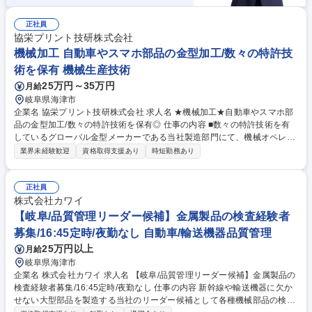
正社員
協栄プリント技研株式会社
機械加工 自動車やスマホ部品の金型加工/数々の特許技
術を保有 機械生産技術
25万円～35万円
月給
岐阜県海津市
企業名 協栄プリント技研株式会社 求人名 ★機械加工★自動車やスマホ部
品の金型加工/数々の特許技術を保有◎ 仕事の内容 ■数々の特許技術を有
しているグローバル金型メーカーである当社製造部門にて、機械オペレー
ターとして、当社保有の機械の操作を通じて、自動車やスマ―トフォン内
業界未経験歓迎
資格取得支援あり
時短勤務あり
部に使用される金型加工業務を担当いただきます。 【詳細】最新のマシニ
ングセンタやワイヤ放電加工機の操作を通じて、「自動車やスマートフォ
ン内部部品」として使用される金型加工の業務を担当いただきます。 【入
正社員
社後】まずは当社が使用している機械の操作方法を覚えていただきます。
株式会社カワイ
先輩社員からのレクチャーを通じ業務を覚えていただいたのち、習熟度に
【岐阜/品質管理リーダー候補】金属製品の検査経験者
応じて業務の幅を広げていただきます。 募集職種 ★機械加工★自動車や
募集/16:45定時/夜勤なし 自動車/輸送機器品質管理
スマホ部品の金型加工/数々の特許技術を保有◎
25万円以上
月給
岐阜県海津市
企業名 株式会社カワイ 求人名 【岐阜/品質管理リーダー候補】金属製品の
検査経験者募集/16:45定時/夜勤なし 仕事の内容 新幹線や輸送機器に欠か
せない大型部品を製造する当社のリーダー候補として各種機械部品の検