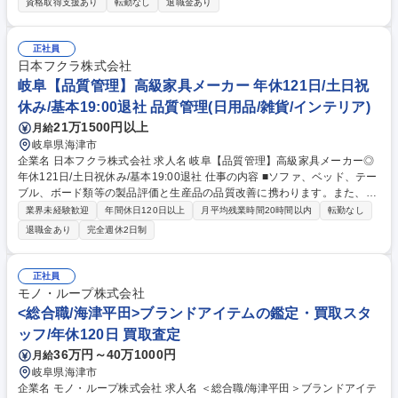
査・品質管理を担当。設計図面を基にノギスやメジャーを用いて完成品の
資格取得支援あり
転勤なし
退職金あり
寸法/外観/溶接状態などの検査を行います。 【業務詳細】■製品検査：設
計図面に基づき、ノギスやメジャーを使用した寸法測定、外観チェック ■
状態確認：水漏れや溶接など、大型機械部品の加工状態の検査 ■リーダー
正社員
業務：検査体制の最適化、設計・製造部門との連携、メンバーの育成 ★J
日本フクラ株式会社
R東海様や三菱重工様など大手企業から依頼された重要部品の「品質の
岐阜【品質管理】高級家具メーカー 年休121日/土日祝
砦」として、リーダーシップを発揮しチームを牽引していただくことを期
休み/基本19:00退社 品質管理(日用品/雑貨/インテリア)
待しています。 募集職種 【岐阜/品質管理リーダー候補】金属製品の検査
21万1500円以上
月給
経験者募集/16:45定時/夜勤なし
岐阜県海津市
企業名 日本フクラ株式会社 求人名 岐阜【品質管理】高級家具メーカー◎
年休121日/土日祝休み/基本19:00退社 仕事の内容 ■ソファ、ベッド、テー
ブル、ボード類等の製品評価と生産品の品質改善に携わります。また、品
質管理の仕組みの構築もお任せします。 ◎製品の幅広い知識が必要となる
業界未経験歓迎
年間休日120日以上
月平均残業時間20時間以内
転勤なし
為、知見を広げられる楽しみがあります ・クレーム発生時には、顧客目線
退職金あり
完全週休2日制
で迅速に対応し、再発防止策を実施して拡大を防ぎます。品質管理におけ
る仕組みの構築については、協力工場の実態に即したISOを基本として仕
組みを構築し、展開していきます。 ・新商品開発段階における品質不具合
正社員
リスクの軽減の為、必要な品質評価や試験を行います。また、顧客の満足
モノ・ループ株式会社
度向上に向けた情報収集と品質の改善を関係部署と共に行います。 募集職
<総合職/海津平田>ブランドアイテムの鑑定・買取スタ
種 岐阜【品質管理】高級家具メーカー◎年休121日/土日祝休み/基本19:00
ッフ/年休120日 買取査定
退社
36万円～40万1000円
月給
岐阜県海津市
企業名 モノ・ループ株式会社 求人名 ＜総合職/海津平田＞ブランドアイテ