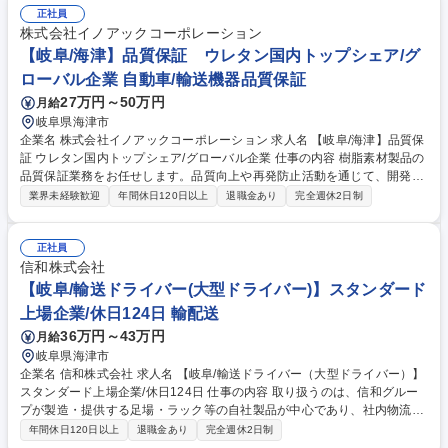
正社員
株式会社イノアックコーポレーション
【岐阜/海津】品質保証 ウレタン国内トップシェア/グ
ローバル企業 自動車/輸送機器品質保証
27万円～50万円
月給
岐阜県海津市
企業名 株式会社イノアックコーポレーション 求人名 【岐阜/海津】品質保
証 ウレタン国内トップシェア/グローバル企業 仕事の内容 樹脂素材製品の
品質保証業務をお任せします。品質向上や再発防止活動を通じて、開発か
ら量産、市場まで一貫した品質づくりに携わり、顧客満足度向上へ貢献い
業界未経験歓迎
年間休日120日以上
退職金あり
完全週休2日制
ただきます。 ■品質保証：顧客クレーム対応、再発防止活動、製造工程の
監視・改善指導を担当します。 ■品質管理：デザインレビューへの参画、
工程変更・量産移行・初期流動管理、規格書・納入仕様書など各種標準類
正社員
の作成を行います。 ■品質向上：ISO推進活動、試験成績書発行、定期物
信和株式会社
性試験を通じ品質維持・向上を推進します。 ※将来的には係長を目指せる
【岐阜/輸送ドライバー(大型ドライバー)】スタンダード
方を歓迎します 募集職種 【岐阜/海津】品質保証 ウレタン国内トップシェ
上場企業/休日124日 輸配送
ア/グローバル企業
36万円～43万円
月給
岐阜県海津市
企業名 信和株式会社 求人名 【岐阜/輸送ドライバー（大型ドライバー）】
スタンダード上場企業/休日124日 仕事の内容 取り扱うのは、信和グルー
プが製造・提供する足場・ラック等の自社製品が中心であり、社内物流の
安定運用およびお客様への安定供給に直結するポジションです。 【具体的
年間休日120日以上
退職金あり
完全週休2日制
には】 ■社内グループ各拠点・機材センター間のピストン輸送（ラック・