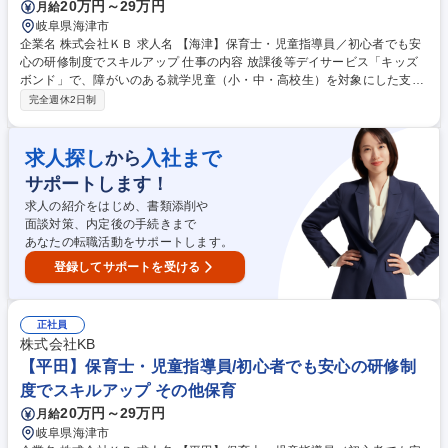
20万円～29万円
月給
理】公共案件9割/最先端技術/転勤無/現年収保証【WEB面接可】
岐阜県海津市
企業名 株式会社ＫＢ 求人名 【海津】保育士・児童指導員／初心者でも安
心の研修制度でスキルアップ 仕事の内容 放課後等デイサービス「キッズ
ボンド」で、障がいのある就学児童（小・中・高校生）を対象にした支援
業務をお任せします。放課後や長期休暇中に利用できる、障がいのある子
完全週休2日制
ども向けの学童保育のような施設です。 ＜具体的には＞■子どもたちとの
遊びや運動、学習支援（宿題など） ■個々の特性に合わせたコミュニケー
ション・支援 ■保護者との連携・相談対応 ■施設内での活動準備や記録の
求人探し
入社まで
から
作成 ■送迎業務（社用車使用） 子どもたちの成長に寄り添いながら、自身
サポートします！
のスキルアップも目指せる環境です。 募集職種 【海津】保育士・児童指
導員／初心者でも安心の研修制度でスキルアップ
求人の紹介をはじめ、書類添削や
面談対策、内定後の手続きまで
あなたの転職活動をサポートします。
登録してサポートを受ける
正社員
株式会社KB
【平田】保育士・児童指導員/初心者でも安心の研修制
度でスキルアップ その他保育
20万円～29万円
月給
岐阜県海津市