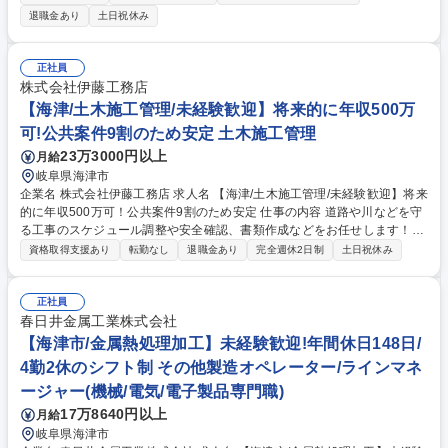
器・工程ごとに5～20名程度のチームで作業を行います。 ・初めての方で
退職金あり
土日祝休み
も先輩社員に教えもらいながら業務を進めていただきますので、安心して
業務を身に着けることが可能となります！ 募集職種 【岐阜/海津市】製造
(技術総合職)｜地域密着型の老舗企業！年間休日124日◎
正社員
株式会社伊藤工務店
【海津/土木施工管理/未経験歓迎】将来的に年収500万
可!公共案件9割のため安定 土木施工管理
23万3000円以上
月給
岐阜県海津市
企業名 株式会社伊藤工務店 求人名 【海津/土木施工管理/未経験歓迎】将来
的に年収500万可！公共案件9割のため安定 仕事の内容 道路や川などを守
る工事のスケジュール調整や安全確認、書類作成などをお任せします！最
初は先輩と一緒に行動し、仕事の進め方を見て学ぶところからスタート！
資格取得支援あり
転勤なし
退職金あり
完全週休2日制
土日祝休み
ドローンでの写真撮影など簡単な作業からお任せ！！ ■最初は先輩社員の
サポートからスタート！現場でのやり取りや仕事の進め方を、間近で見な
がら少しずつ覚えていける環境です。 ■ドローンを使った写真撮影なども
正社員
お任せしますが、操作は難しくないのでみんな未経験からすぐできるよう
春日井金属工業株式会社
になっています。 ■書類作成を専門で行うスタッフがいるため、現場の仕
【海津市/金属熱処理加工】未経験歓迎!年間休日148日/
事に集中しやすく、残業も少なめです！1案件を2名以上で管理。 募集職
4勤2休のシフト制 その他製造オペレーター/ラインマネ
種 【海津/土木施工管理/未経験歓迎】将来的に年収500万可！公共案件9割
ージャー(機械/電気/電子製品専門職)
のため安定
17万8640円以上
月給
岐阜県海津市