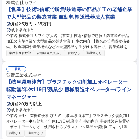
株式会社カワイ
【営業】技術×信頼で勝負!鉄道等の部品加工の老舗企業
で大型部品の製造営業 自動車/輸送機器法人営業
25万円～35万円
月給
岐阜県海津市
企業名 株式会社カワイ 求人名 【営業】技術×信頼で勝負！鉄道等の部品
加工の老舗企業で大型部品の製造営業 仕事の内容 【将来の管理職候補募
集】鉄道車両や産業機械などの大型部品を手がける当社で、営業経験を活
かしませんか？図面確認～見積・工程管理まで一貫して携われ、マネジメ
業界未経験歓迎
資格取得支援あり
転勤なし
退職金あり
ントにも挑戦可能。受注増・工場増設を見据えた拡 大フェーズで活躍いた
だけます。三菱重工業をはじめとする既存顧客を中心にお任せします。
【仕事の魅力】既存顧客中心に、鉄道車両や産業機械など多様な大型部品
正社員
の加工依頼を担当。設計・製造部門と連携し、製品完成まで一貫して関わ
萱野工業株式会社
れる「橋渡し役」としてのやりがいがあります。特に、JR東海や東京メト
【岐阜県海津市】プラスチック切削加工オペレーター
ロ向けの台車部品など、高度な技術力を誇る製品に携われる点も魅力。モ
転勤無/年休119日/残業少 機械製造オペレーター/ライン
ノづくりの中核を担えるポジションです。 募集職種 【営業】技術×信頼で
マネージャー
勝負！鉄道等の部品加工の老舗企業で大型部品の製造営業
20万円以上
月給
岐阜県海津市
企業名 萱野工業株式会社 求人名 【岐阜県海津市】プラスチック切削加工
オペレーター◆転勤無／年休119日/残業少 仕事の内容 半導体製造装置や
ロボットアームなどに使用されるプラスチック製品の切削加工をご担当い
ただきます。主にヤマザキマザック製の加工機械を使用して切削加工をご
転勤なし
退職金あり
担当いただきます。 【詳細】 ■顧客からの設計図確認■設計図に沿った切