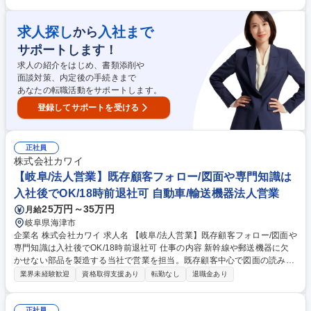
ランドアイテム鑑定のプロとしてご活躍いただきます。地域限定職の募集
です。 ★入社後は下記業務からスタートしていただきます。 ■店舗運営に
求人探し
入社まで
から
おける業務全般(シフト管理及びメンバーマネジメント) ■お客様対応:ご来
店のお客様が持ち込んだ商品の買取査定をお任せ！ 【買取商材】ポケモン
サポートします！
カード/ブランド品/古美術品など 【当社の大事にする価値観】品物を買取
求人の紹介をはじめ、書類添削や
るだけでなく〈お客様の品物への想いや思い出も伺い気持ちを整理してい
面談対策、内定後の手続きまで
ただいたうえで買取る〉ことを大切にしています。 募集職種 ＜地域限定
あなたの転職活動をサポートします。
職/海津平田＞ブランドアイテムの鑑定・買取スタッフ/年休120日
登録してサポートを受ける
正社員
株式会社カワイ
【岐阜/法人営業】既存顧客フォロー/図面や専門知識は
入社後でOK/18時前退社可 自動車/輸送機器法人営業
25万円～35万円
月給
岐阜県海津市
企業名 株式会社カワイ 求人名 【岐阜/法人営業】既存顧客フォロー/図面や
専門知識は入社後でOK/18時前退社可 仕事の内容 新幹線や郵送機器に欠
かせない部品を製造する当社で営業を担当。既存顧客中心で図面の読み方
は入社後に学べばOK！16:45定時/遅くとも18時前退社可という環境でモ
業界未経験歓迎
資格取得支援あり
転勤なし
退職金あり
ノづくりの面白さを実感しながら長く働けます。 【入社後の流れ】社内講
師による機械工学全般の学科講習で当社の事業を学んでいただき、その後
はOJTで業務を学んでいただきます。 【業務詳細】■既存顧客(大手企業中
正社員