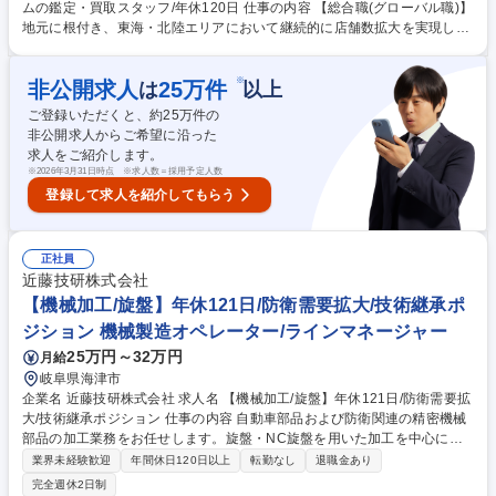
ムの鑑定・買取スタッフ/年休120日 仕事の内容 【総合職(グローバル職)】
地元に根付き、東海・北陸エリアにおいて継続的に店舗数拡大を実現して
いる当社にて、ブランドアイテム鑑定のプロとしてご活躍いただける方を
募集します。 ★入社後は下記業務からスタートしていただきます。 ■店舗
※
非公開求人
25
万件
は
以上
運営における業務全般(シフト管理及びメンバーマネジメント) ■お客様対
応:ご来店のお客様が持ち込んだ商品の買取査定をお任せ！ 【買取商材】
ご登録いただくと、約
25
万件の
ポケモンカード/ブランド品/古美術品など 【当社の大事にする価値観】品
非公開求人からご希望に沿った
物を買取るだけでなく〈お客様の品物への想いや思い出も伺い気持ちを整
求人をご紹介します。
理していただいたうえで買取る〉ことを大切にしています。 募集職種 ＜
※
2026年3月31日時点 ※求人数＝採用予定人数
総合職/海津平田＞ブランドアイテムの鑑定・買取スタッフ/年休120日
登録して求人を紹介してもらう
正社員
近藤技研株式会社
【機械加工/旋盤】年休121日/防衛需要拡大/技術継承ポ
ジション 機械製造オペレーター/ラインマネージャー
25万円～32万円
月給
岐阜県海津市
企業名 近藤技研株式会社 求人名 【機械加工/旋盤】年休121日/防衛需要拡
大/技術継承ポジション 仕事の内容 自動車部品および防衛関連の精密機械
部品の加工業務をお任せします。旋盤・NC旋盤を用いた加工を中心に、
将来的には現場の中核として技術継承も担っていただくポジションです。
業界未経験歓迎
年間休日120日以上
転勤なし
退職金あり
■機械加工：マシニングセンタ、旋盤、NC旋盤、NC自動機等を用いた自
完全週休2日制