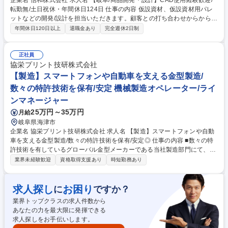
企業名 信和株式会社 求人名 【岐阜/商品開発・設計】CAD使用経験歓迎/
転勤無/土日祝休・年間休日124日 仕事の内容 仮設資材、仮設資材用パレ
ットなどの開発/設計を担当いただきます。顧客との打ち合わせからから開
発、設計、試作、試験まで幅広く関わります。教育体制も充実しておりま
年間休日120日以上
退職金あり
完全週休2日制
す！ ■足場は施工が完了したら取り払われてしまうため目立たない存在で
すが、ほとんどの建設に不可欠であり、人の命を守る重要な商品です。 ■
一般的な足場は組むのに特殊な技術が必要なのに対し、当社が製造する 楔
正社員
形緊結足場は組むのが簡単で、工期の短縮やコストダウンにつながって い
協栄プリント技研株式会社
ます。■多くの鉄鋼メーカーが利益確保に苦戦する中、信和の営業利益率
【製造】スマートフォンや自動車を支える金型製造/
は2桁にも上ります。 募集職種 【岐阜/商品開発・設計】CAD使用経験歓
数々の特許技術を保有/安定 機械製造オペレーター/ライ
迎/転勤無/土日祝休・年間休日124日
ンマネージャー
25万円～35万円
月給
岐阜県海津市
企業名 協栄プリント技研株式会社 求人名 【製造】スマートフォンや自動
車を支える金型製造/数々の特許技術を保有/安定◎ 仕事の内容 ■数々の特
許技術を有しているグローバル金型メーカーである当社製造部門にて、最
新の自動車やスマ―トフォン内部に使用される金型の組み立て業務をご担
業界未経験歓迎
資格取得支援あり
時短勤務あり
当いただきます。 【詳細】主には金型製品の組み立て、調整、仕上げに関
する業務をご担当いただきます。ボール盤や研削盤をご操作しながら、金
属製品の穴加工や、表面の仕上げなどの業務を幅広く担当いただきます。
求人探し
お困り
に
ですか？
【入社後】OJTを通じて段階的に業務に慣れていただきます。工場内にベ
業界トップクラスの求人件数から
テラン社員が複数在籍しており、近くで業務を学べる環境ですので、技術
あなたの力を最大限に発揮できる
レベルに応じて段階的に業務の幅を広げていただける環境です。 募集職種
求人探しをお手伝いします。
【製造】スマートフォンや自動車を支える金型製造/数々の特許技術を保