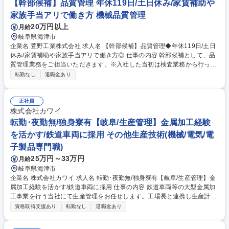
【幹部候補】品質管理 年休119日/土日休み/家賃補助や
家族手当アリで働き方 機械品質管理
20万円以上
月給
岐阜県海津市
企業名 萱野工業株式会社 求人名 【幹部候補】品質管理◆年休119日/土日
休み/家賃補助や家族手当アリで働き方◎ 仕事の内容 幹部候補として、品
質管理業務をご担当いただきます。※入社した当初は検査業務から行って
いただきます。知識が付き、慣れてきましたら品質管理・品質保証業務へ
転勤なし
退職金あり
スキルアップすることができます。 ■客先との調整（製品処理判断、原因
調査、対策、報告資料の作成と報告、効果確認、問題発生からクローズま
での一連の対応）■社内及び協力工場の品質管理業務、不良及び異常件数
正社員
のまとめとその対応■出荷前製品の検査業務（計測器、顕微鏡等使用）■社
株式会社カワイ
内他部署(営業部や製造部など)との連携 募集職種 【幹部候補】品質管理◆
転勤･夜勤無/独身寮有【岐阜/生産管理】金属加工経験
年休119日/土日休み/家賃補助や家族手当アリで働き方◎
を活かす/鉄道車両に採用 その他生産技術(機械/電気/電
子製品専門職)
25万円～33万円
月給
岐阜県海津市
企業名 株式会社カワイ 求人名 転勤･夜勤無/独身寮有【岐阜/生産管理】金
属加工経験を活かす/鉄道車両に採用 仕事の内容 鉄道車両等の大型金属加
工事業を行う当社にて生産管理をお任せします。工場長と連携し生産計画
から工程最適化まで主導。型通りの管理に留まらず、司令塔としてあなた
資格取得支援あり
転勤なし
退職金あり
の知見で現場を効率化する面白みがあります 【業務詳細】■図面に基づい
た生産計画の立案・スケジュール管理 ■生産現場（金属加工・溶接等）へ