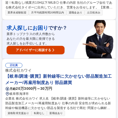
迎！転勤なし/残業月10H以下/WLB◎ 仕事の内容 当社のグループ会社であ
る株式会社タイボーに出向していただき、営業をお任せします。 【業務詳
細】 ■再生原料を使用したプラスチックの原料・成形品の販売 ■マテリア
業界未経験歓迎
月平均残業時間20時間以内
退職金あり
土日祝休み
ルリサイクルの用途開発・フローの提案 募集職種 【岐阜県海津市/営業】
未経験歓迎！転勤なし/残業月10H以下/WLB◎
求人探し
お困り
に
ですか？
業界トップクラスの求人件数から
あなたの力を最大限に発揮できる
求人探しをお手伝いします。
アドバイザーに相談する
正社員
株式会社カワイ
【岐阜/調達･購買】新幹線等に欠かせない部品製造加工
メーカー/再雇用制度あり 部品購買
20万3000円～30万円
月給
岐阜県海津市
企業名 株式会社カワイ 求人名 【岐阜/調達･購買】新幹線等に欠かせない
部品製造加工メーカー/再雇用制度あり 仕事の内容 安全性が求められる新
幹線や輸送機器に欠かせない部品を製造する当社で商社･問屋から鋼材な
どの製品の材料/消耗品/製品に必要な設備/道具/備品の仕入れを行います。
資格取得支援あり
転勤なし
退職金あり
工場内のクレーン、溶接機等設備の調達/保守メ ンテナンスの管理業務に