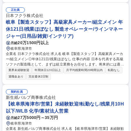
足場・仮設資材等の自社機材の輸送） ■必要に応じた顧客先（建設現場や
物流拠点等）への機材配送・回収業務 ■フォークリフトを用いた機材の積
正社員
み込み・荷下ろし作業 ■玉掛け作業による機材の安全な荷役・固定作業 ■
日本フクラ株式会社
車両および機材の点検・簡易メンテナンス、安全衛生・品質に関する記
岐阜【製造スタッフ】高級家具メーカー/組立メイン 年
録・報告業務 募集職種 【岐阜/輸送ドライバー（大型ドライバー）】スタ
休121日/残業ほぼなし 製造オペレーター/ラインマネー
ンダード上場企業/休日124日
ジャー(日用品/雑貨/インテリア)
20万1500円以上
月給
岐阜県海津市
企業名 日本フクラ株式会社 求人名 岐阜【製造スタッフ】高級家具メーカ
ー/組立メイン◎年休121日/残業ほぼなし 仕事の内容 日本を代表する高級
ソファの製造職として、まずは組立業務をお任せします。将来的には適性
や希望に応じ、裁断・縫製工程へのジョブローテーションも可能です。
業界未経験歓迎
年間休日120日以上
月平均残業時間20時間以内
転勤なし
【詳細】■ソファ等のフレーム構築 ■バネやウレタンの組付け ■布・皮生地
退職金あり
完全週休2日制
の縫製 ■タッカーや手工具、ハサミ等を使用した加工作業 ■自動裁断機を
用いた生地の裁断 ◎入社後はOJTを通じて工具の使い方から丁寧に指導い
たしますので、未経験の方も歓迎します。 募集職種 岐阜【製造スタッ
契約社員
フ】高級家具メーカー/組立メイン◎年休121日/残業ほぼなし
新生紙パルプ商事株式会社
【岐阜県海津市/営業】未経験歓迎!転勤なし/残業月10H
以下/WLB 化学/素材法人営業
27万5000円～35万円
月給
岐阜県海津市
企業名 新生紙パルプ商事株式会社 求人名 【岐阜県海津市/営業】未経験歓