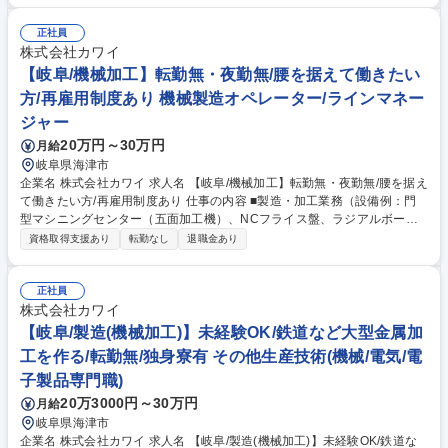
削加工に必要な機械や切削加工方法の検討■加工に必要なプログラミング
実施■プログラミングデータを切削加工機器に組み入れ■加工及び完成部品
正社員
の測定 ※上記の工程を1から検討しながら製造業務に従事いただきます。
株式会社カワイ
募集職種 【岐阜県海津市】プラスチック切削加工オペレーター◆転勤無／
【岐阜/機械加工】転勤無・夜勤無/腰を据えて働きたい
年休119日/残業少
方/再雇用制度あり 機械製造オペレーター/ラインマネー
ジャー
20万円～30万円
月給
岐阜県海津市
企業名 株式会社カワイ 求人名 【岐阜/機械加工】転勤無・夜勤無/腰を据え
て働きたい方/再雇用制度あり 仕事の内容 ■製造・加工業務（設備例：門
型マシニングセンター（五面加工機）、NCフライス盤、ラジアルボール
盤、炭酸ガス二次元レーザー加工機、NCガス溶断機、門型油圧製缶プレ
資格取得支援あり
転勤なし
退職金あり
スなど）をお任せします。 ■当社設備を用いた製造・加工業務。鉄道車
両、工作機械、輸送機、建設機械、食品機械等の部品加工を行います。人
命に関わる部品が多い為、質の高い品質が求められます。 ■取引先の依頼
正社員
に合わせて柔軟に対応し、幅広い業務に関わることができます。 【教育】
株式会社カワイ
経験豊富なベテラン社員が丁寧に指導いたしますので、わからないことを
【岐阜/製造(機械加工)】未経験OK/鉄道など大型金属加
わからないままにせず、すぐに聞いていただける環境です。 募集職種
工を作る/転勤無/独身寮有 その他生産技術(機械/電気/電
【岐阜/機械加工】転勤無・夜勤無/腰を据えて働きたい方/再雇用制度あり
子製品専門職)
20万3000円～30万円
月給
岐阜県海津市
企業名 株式会社カワイ 求人名 【岐阜/製造(機械加工)】未経験OK/鉄道な