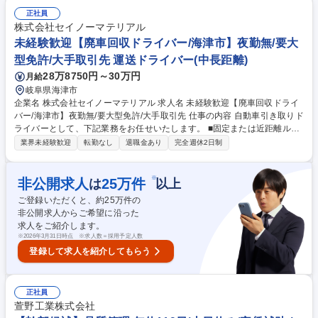
れ】現工場長から約1年かけて業務をじっくり引き継ぎます。一緒に業務
を行いながら覚えていただきます。 【詳細】■ライン生産方式における工
正社員
程段取り・金型段取り・保全業務 ■受注・見込み生産（半々）に応じた製
株式会社セイノーマテリアル
造ラインの打合せ・進捗確認 ■500種類の製品に伴う資材発注および在庫
未経験歓迎【廃車回収ドライバー/海津市】夜勤無/要大
管理・品質管理の一部 ■将来の工場長として製造メンバーのマネジメント
型免許/大手取引先 運送ドライバー(中長距離)
や工場の設備計画・運営管理への参画 募集職種 【生産管理(将来の工場長
28万8750円～30万円
月給
候補)】景気に左右されにくく安定/残業ほぼ無/転勤無
岐阜県海津市
企業名 株式会社セイノーマテリアル 求人名 未経験歓迎【廃車回収ドライ
バー/海津市】夜勤無/要大型免許/大手取引先 仕事の内容 自動車引き取りド
ライバーとして、下記業務をお任せいたします。 ■固定または近距離ルー
トを運行：中部・近畿地区で1日3～5件の引取りを担当 ■車両積載：タイ
業界未経験歓迎
転勤なし
退職金あり
完全週休2日制
ヤが動く車は自走・不動車はクレーン積込。基本手作業無/効率重視 ■使用
車種多彩：1台積み、2台積み、7tクレーン付き平ボディ、5台積み大型車
等 ■回収後：工場搬入・荷下ろし・伝票処理・日報入力までを完結 ■安全
※
非公開求人
25
万件
は
以上
管理徹底：ドラレコ・バックカメラ等を完備 （職務内容の変更範囲：当社
ご登録いただくと、約
25
万件の
業務全般） 募集職種 未経験歓迎【廃車回収ドライバー/海津市】夜勤無/要
非公開求人からご希望に沿った
大型免許/大手取引先
求人をご紹介します。
※
2026年3月31日時点 ※求人数＝採用予定人数
登録して求人を紹介してもらう
正社員
萱野工業株式会社