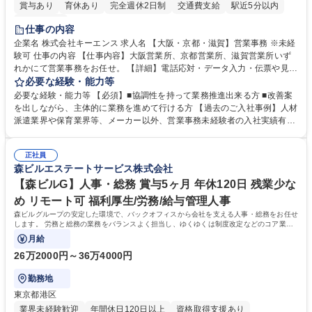
賞与あり
育休あり
完全週休2日制
交通費支給
駅近5分以内
土日祝休み
仕事の内容
企業名 株式会社キーエンス 求人名 【大阪・京都・滋賀】営業事務 ※未経
験可 仕事の内容 【仕事内容】大阪営業所、京都営業所、滋賀営業所いず
れかにて営業事務をお任せ。 【詳細】電話応対・データ入力・伝票や見積
の作成・カタログ送付・来客対応・営業所内で発生する事務業務や業務改
必要な経験・能力等
善をお任せ。 【教育制度】ご入社後、育成担当とペアになりながらOJTに
必要な経験・能力等 【必須】■協調性を持って業務推進出来る方 ■改善案
て業務を覚えていただくことが可能です。業務システムがきちんと構築さ
を出しながら、主体的に業務を進めて行ける方 【過去のご入社事例】人材
れているため、スムーズに仕事に慣れることができる環境です。また、
派遣業界や保育業界等、メーカー以外、営業事務未経験者の入社実績有
「チームで成果を出す文化」があり、良いやり方を積極的に共有しながら
【当社の事務職について】単なる事務ではなく主体性を発揮したサポート
常に改善を目指す風土のため、安心して業務に取り組んでいただけます。
により、キーエンスの付加価値向上に貢献します。ベースの定型業務に加
募集職種 【大阪・京都・滋賀】営業事務 ※未経験可
正社員
えて、お客様や社員の状況に合わせ、能動的なサポート、改善の動きも期
森ビルエステートサービス株式会社
待され。組織を支えるスペシャリストとして、チームに貢献し、結果的に
社員から頼られる存在になることができます。平均19:30の退勤以降の業
【森ビルG】人事・総務 賞与5ヶ月 年休120日 残業少な
務の持ち帰りも禁止されており、メリハリのある働き方となります。 学
め リモート可 福利厚生/労務/給与管理人事
歴・資格 学歴：大学院 大学 高専 短大 語学力： 資格：
森ビルグループの安定した環境で、バックオフィスから会社を支える人事・総務をお任せ
します。 労務と総務の業務をバランスよく担当し、ゆくゆくは制度改定などのコア業務
にも挑戦できる、やりがいある環境です。
月給
26万2000円～36万4000円
勤務地
東京都港区
業界未経験歓迎
年間休日120日以上
資格取得支援あり