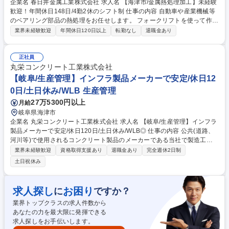
企業名 春日井金属工業株式会社 求人名 【海津市/金属熱処理加工】未経験
歓迎！年間休日148日/4勤2休のシフト制 仕事の内容 自動車や産業機械等
のベアリング部品の熱処理をお任せします。 フォークリフトを使って作業
するため、重いものを持つことはありません。 【具体的には】工場での熱
業界未経験歓迎
年間休日120日以上
転勤なし
退職金あり
処理作業(製品投入/検査/製品取り出し) 【入社後】◆製品投入の作業から
順にお教えします。 ◆フォークリフト運転技術講習の未受講者は入社前に
講習(外部団体主催)を受講していただきます。※講習費用は会社負担(立て
正社員
替え払い/入社後清算) 【変更の範囲】変更なし 募集職種 【海津市/金属熱
丸栄コンクリート工業株式会社
処理加工】未経験歓迎！年間休日148日/4勤2休のシフト制
【岐阜/生産管理】インフラ製品メーカーで安定/休日12
0日/土日休み/WLB 生産管理
27万5300円以上
月給
岐阜県海津市
企業名 丸栄コンクリート工業株式会社 求人名 【岐阜/生産管理】インフラ
製品メーカーで安定/休日120日/土日休み/WLB◎ 仕事の内容 公共(道路、
河川等)で使用されるコンクリート製品のメーカーである当社で製造工場
の生産管理のお仕事をお任せします。近年自然災害対策が強化で需要拡大
業界未経験歓迎
資格取得支援あり
退職金あり
完全週休2日制
する中で、人々の暮らしを守る貢献ができます。 【主業務】・生産スケジ
土日祝休み
ュールの計画や調整 ・生産に必要な資材の発注や在庫、納期管理 ・完成
品の出荷管理等 ※当社の製品は特殊品を多く扱っています 【製品】「目
に見える、身近にある」コンクリート二次製品。都市部の駐車場などの地
求人探し
お困り
に
ですか？
下にある雨水貯水施設、道路の側溝、高速道路の高架下の中央分離擁壁、
業界トップクラスの求人件数から
水路や河川・港湾の護岸、身近なところで使用されています。 募集職種
あなたの力を最大限に発揮できる
【岐阜/生産管理】インフラ製品メーカーで安定/休日120日/土日休み/WLB
求人探しをお手伝いします。
◎