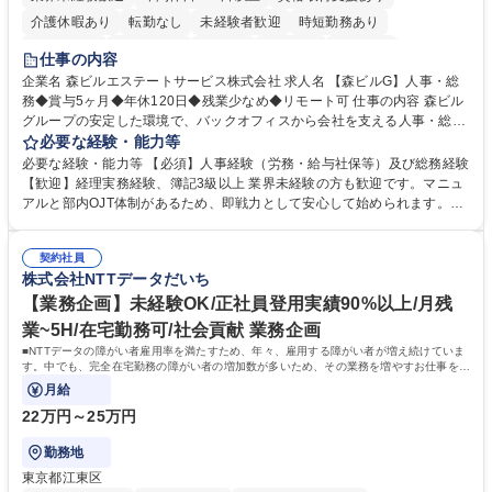
介護休暇あり
転勤なし
未経験者歓迎
時短勤務あり
経験者歓迎
退職金あり
在宅OK
賞与あり
育休あり
仕事の内容
完全週休2日制
交通費支給
長期歓迎
駅近5分以内
土日祝休み
企業名 森ビルエステートサービス株式会社 求人名 【森ビルG】人事・総
務◆賞与5ヶ月◆年休120日◆残業少なめ◆リモート可 仕事の内容 森ビル
グループの安定した環境で、バックオフィスから会社を支える人事・総務
をお任せします。 労務と総務の業務をバランスよく担当し、ゆくゆくは制
必要な経験・能力等
度改定などのコア業務にも挑戦できる、やりがいある環境です。 ■勤怠管
必要な経験・能力等 【必須】人事経験（労務・給与社保等）及び総務経験
理、給与計算、社会保険手続き、年末調整等の労務管理全般 ■入退社手続
【歓迎】経理実務経験、簿記3級以上 業界未経験の方も歓迎です。マニュ
き、社内規定の改定や人事制度改定などのコア業務 ■社内イベントの企画
アルと部内OJT体制があるため、即戦力として安心して始められます。
運営やその他総務業務全般 ※労務と総務を1：1の割合でお任せ。 入社後
【魅力・やりがい】森ビルGの安定基盤で労務から総務まで幅広く携われ
は部内のOJTを中心に、あなたの経験に合わせて不足している部分はいつ
ます。定型業務に留まらず、社内規定や人事制度の改定など会社のコア業
でも質問・相談できる環境が整っているため、安心して成長できます。 募
契約社員
務に挑戦できるため、自身の成長と組織への貢献度をダイレクトに実感で
株式会社NTTデータだいち
集職種 【森ビルG】人事・総務◆賞与5ヶ月◆年休120日◆残業少なめ◆
きます。 残業少なめ、週1日リモート可など、ワークライフバランスを保
リモート可
ち長期活躍できる環境です。 「これまでの幅広い経験を活かし、長期的な
【業務企画】未経験OK/正社員登用実績90%以上/月残
キャリアを築きたい」という前向きな意欲と挑戦を全力で応援します。 学
業~5H/在宅勤務可/社会貢献 業務企画
歴・資格 学歴：大学院 大学 高専 短大 専修学校 高校 語学力： 資格：日商
■NTTデータの障がい者雇用率を満たすため、年々、雇用する障がい者が増え続けていま
簿記検定1級 日商簿記検定2級 日商簿記検定3級
す。中でも、完全在宅勤務の障がい者の増加数が多いため、その業務を増やすお仕事を担
っていただきます。
月給
22万円～25万円
勤務地
東京都江東区