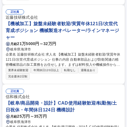
動車部品または防衛関連の金属機械部品の加工業務（主に旋盤・NC旋盤
での加工をお任せ） ■製品確認 経験や適性に応じて担当分野を決定しま
す。ベテラン社員も多く、技術取得ができます。分からない事など気軽に
正社員
ご相談いただける環境です。 募集職種 【機械加工/旋盤】年休121日/防衛
近藤技研株式会社
需要拡大/技術継承ポジション
【機械加工】旋盤未経験者歓迎/実質年休121日/次世代
育成ポジション 機械製造オペレーター/ラインマネージ
ャー
21万5000円～32万円
月給
岐阜県海津市
企業名 近藤技研株式会社 求人名 【機械加工】旋盤未経験者歓迎/実質年休
121日/次世代育成ポジション 仕事の内容 自動車部品および防衛関連の精
密機械部品の加工業務をお任せします。まずは材料投入や機械操作からス
タートし、将来的には旋盤・NC旋盤などの技能習得を目指していただき
業界未経験歓迎
年間休日120日以上
転勤なし
退職金あり
ます。 ■機械加工：旋盤・NC旋盤などを使用した精密機械部品の加工業
完全週休2日制
務 ■機械操作：材料投入、機械の段取り補助、加工後の確認作業 ■複数台
の機械を担当しながら、生産の流れや加工技術を習得 経験や適性に応じ
て、自動車部品または防衛関連部品の加工を担当いただきます。ベテラン
正社員
社員も多く、丁寧に教えますので技術取得ができます。分からない事など
信和株式会社
気軽にご相談いただける環境です。 募集職種 【機械加工】旋盤未経験者
【岐阜/商品開発・設計】CAD使用経験歓迎/転勤無/土
歓迎/実質年休121日/次世代育成ポジション
日祝休・年間休日124日 機構設計
25万円～35万円
月給
岐阜県海津市