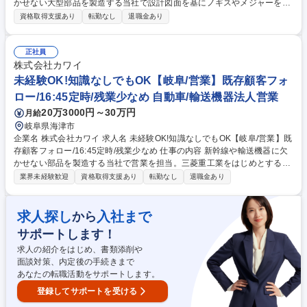
かせない大型部品を製造する当社で設計図面を基にノギスやメジャーを用
いて、完成品の寸法や外観などの検査を行います。工具の使い方や図面の
資格取得支援あり
転勤なし
退職金あり
読み方は入社後にイチから教えるので未経験でもOK 【入社後の流れ】ノ
ギスやメジャーといった専用工具の使い方、図面をどう読み解くかを、社
内講師がイチからじっくり教えていきます。さらに、国家資格「機械検
正社員
査」の取得費用は会社がすべて負担。働きながら一生モノのスキルが手に
株式会社カワイ
入ります。 【やりがい】新幹線などの重要部品。日本のモノづくりと安全
未経験OK!知識なしでもOK【岐阜/営業】既存顧客フォ
を支える、非常に誇り高い仕事。最終チェックを担うのが品質管理です
ロー/16:45定時/残業少なめ 自動車/輸送機器法人営業
が、最初から一人にすることは絶対にありません。 募集職種 未経験OK
20万3000円～30万円
月給
【岐阜/品質管理】日勤のみ(16:45定時)/土日休/図面が読めない方もOK
岐阜県海津市
企業名 株式会社カワイ 求人名 未経験OK!知識なしでもOK【岐阜/営業】既
存顧客フォロー/16:45定時/残業少なめ 仕事の内容 新幹線や輸送機器に欠
かせない部品を製造する当社で営業を担当。三菱重工業をはじめとする既
存顧客へのルート営業中心。図面の読み方は入社後に学ぶので知識がなく
業界未経験歓迎
資格取得支援あり
転勤なし
退職金あり
てもOK！16:45定時/遅くとも18時前退社が可能◎ 【入社後の流れ】社内
講師による機械工学全般の学科講習で当社の事業を学んでいただき、その
後はOJTで業務を学んでいただきます。 じっくりレクチャーするので知識
求人探し
入社まで
から
がない方もOK 【業務詳細】■既存顧客(大手企業中心)からの仕様・ニーズ
サポートします！
のヒアリング ■紙の2D図面を読み解き、顧客と加工仕様や納期についての
打合せ(どんな製品か/実現にはどんな加工技術が必要か等) ■社内の設計・
求人の紹介をはじめ、書類添削や
製造部門と連携した見積作成および工程管理 募集職種 未経験OK!知識なし
面談対策、内定後の手続きまで
でもOK【岐阜/営業】既存顧客フォロー/16:45定時/残業少なめ
あなたの転職活動をサポートします。
登録してサポートを受ける