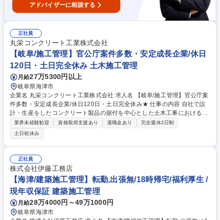
アドバイザーに相談する
正社員
丸栄コンクリート工業株式会社
【岐阜/施工管理】官公庁案件多数・安定成長企業/休日
120日・土日完全休み 土木施工管理
27万5300円以上
月給
岐阜県海津市
企業名 丸栄コンクリート工業株式会社 求人名 【岐阜/施工管理】官公庁案
件多数・安定成長企業/休日120日・土日完全休み★ 仕事の内容 自社で設
計・生産をしたコンクリート製品の据付を中心とした土木工事における施
工管理業務。短工期・近隣エリア中心で、無理のない働き方が可能な現場
業界未経験歓迎
資格取得支援あり
退職金あり
完全週休2日制
体制も魅力です。 ※建物の改変を伴う業務は含みません。 【具体例】■施
土日祝休み
工管理業務：品質・安全・工程・予算の各管理業務 ■主にゼネコン協力の
もと、護岸ブロックや水路などの公共インフラ工事を担当 ■提出書類も比
較的少なく、1現場平均3日程度の短期工事が中心 ■使用工法：独自開発の
正社員
リフトローラー工法など、施工性・安全性に優れた製品多数 ★業界未経験
株式会社伊藤工務店
でも施工管理の経験があれば歓迎！短期集中型の現場でスキルを活かせま
【海津/建築施工管理】転勤,出張無/18時帰宅/福利厚生 /
す★ 募集職種 【岐阜/施工管理】官公庁案件多数・安定成長企業/休日120
現年収保証 建築施工管理
日・土日完全休み★
28万4000円～49万1000円
月給
岐阜県海津市