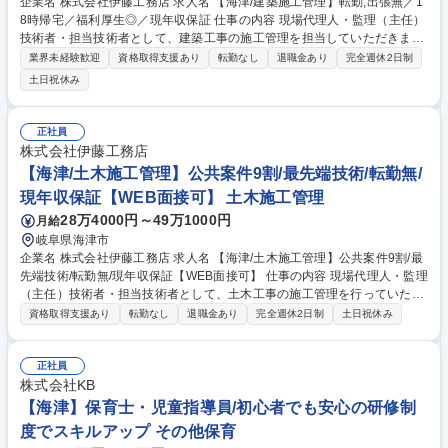
企業名 株式会社伊藤工務店 求人名 【海津/建築施工管理】転勤,出張無／1
8時帰宅／福利厚生◎／現年収保証 仕事の内容 現場代理人・監理（主任）
技術者・担当技術者として、建築工事の施工管理を担当していただきま
す。公共施設、工場、倉庫などの民間施設の新築・修繕・改修、耐震補強
業界未経験歓迎
資格取得支援あり
転勤なし
退職金あり
完全週休2日制
工事など、地域の暮らしと産業を支え、 利用者の安全・安心を高める重要
土日祝休み
な工事に携わる、やりがいのある仕事です。また、当社では造園工事を担
当する事もあり、幅広い技術を身につけられる環境です。iPadやグループ
ウェアを積極的に活用、DX化による業務効率化を推進しています。さら
正社員
に、3次元データや図面・書類作成を行う専任スタッフを配置し、技術者
株式会社伊藤工務店
の負担軽減と働き方改革を実現しています。■業務の変更の範囲：なし ※
【海津/土木施工管理】公共案件9割/最先端技術/転勤無/
建物の改変を含む業務なし 募集職種 【海津/建築施工管理】転勤,出張無／
現年収保証【WEB面接可】 土木施工管理
18時帰宅／福利厚生◎／現年収保証
28万4000円～49万1000円
月給
岐阜県海津市
企業名 株式会社伊藤工務店 求人名 【海津/土木施工管理】公共案件9割/最
先端技術/転勤無/現年収保証【WEB面接可】 仕事の内容 現場代理人・監理
（主任）技術者・担当技術者として、土木工事の施工管理を行っていただ
きます。河川・道路・公園などの新設・修繕、構造物の耐震補強工事な
資格取得支援あり
転勤なし
退職金あり
完全週休2日制
土日祝休み
ど、街のインフラを支えるやりがいのある仕事です。 案件の9割近くが公
共工事で、地域の安全・安心の向上に直結します。 また、当社では造園工
事を担当する場合もあり、幅広い技術を身につけられる環境です。ICTの
正社員
積極活用で業務効率化を推進、ドローン、3Dレーザースキャナーなど最
株式会社KB
新のICT技術を積極導入し、測量・出来形管理の効率化を進めています。3
【海津】保育士・児童指導員/初心者でも安心の研修制
次元データの整理や図面・書類作成を行う専任スタッフも配置し、技術者
度でスキルアップ その他保育
の負担軽減と働き方改革を実現しています。 募集職種 【海津/土木施工管