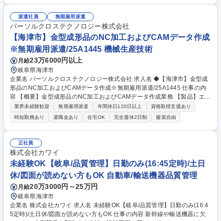
も携わります 【取扱製品】鉄道車輛、自動車部品製造装置、工作機械向け
金属製品 【主な取引先と当社の強み】日本車輛製造様、三菱重工様などの
派遣社員
無期雇用派遣
大手メーカー。求められる品質レベルが高いですが、顧客が指定した資格
パーソルクロステクノロジー株式会社
を持っている技術者が複数在籍している為、安定したお取引があります。
【海津市】金型成形品のNC加工およびCAMデータ作成
難易度の高い依頼にも応えられる独自の加工技術力が強みです。 募集職種
※無期雇用派遣/25A1445 機械生産技術
【岐阜/調達･購買】新幹線等に欠かせない部品製造加工メーカー/再雇用制
23万6000円以上
月給
度あり
岐阜県海津市
企業名 パーソルクロステクノロジー株式会社 求人名 ◆【海津市】金型成
形品のNC加工およびCAMデータ作成※無期雇用派遣/25A1445 仕事の内
容 【概要】金型成形品のNC加工およびCAMデータ作成業務 【製品】エレ
クトロニクス産業向けフィルム金型、プレス金型 【使用ツール】NC加工
業界未経験歓迎
無期雇用派遣
年間休日120日以上
資格取得支援あり
機：FANAC製ワイヤー放電加工機、細穴加工機、マシニングセンター
時短勤務あり
退職金あり
在宅OK
完全週休2日制
服装自由
【詳細】設計部から共有された図面をもとにNC加工機を使用して金型成
形品の製作をお願いします。CADデータをCAMに変換する業務から対応
いただき、経験のある方なら一部CAD図面の修正などもお願いします。製
正社員
品知識が身についてきたら、出来上がった製品の検証や設計部へのフィー
株式会社カワイ
ドバックもお願いします。【機械図面読解】有【CAD】AutoCAD,SOLID
未経験OK【岐阜/品質管理】日勤のみ(16:45定時)/土日
WORKS【備考】時短相談可/月に1日程度の土曜出勤や祝日の出勤が発生
休/図面が読めない方もOK 自動車/輸送機器品質管理
する可能性有 募集職種 ◆【海津市】金型成形品のNC加工およびCAMデー
タ作成※無期雇用派遣/25A1445
20万3000円～25万円
月給
岐阜県海津市
企業名 株式会社カワイ 求人名 未経験OK【岐阜/品質管理】日勤のみ(16:4
5定時)/土日休/図面が読めない方もOK 仕事の内容 新幹線や輸送機器に欠