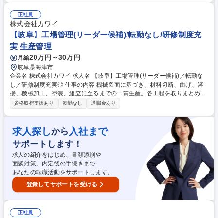
ートからスタート！現場でのやり取りや仕事の進め方を、間近で見ながら
少しずつ覚えていける環境です。 ■ドローンを使った写真撮影などもお任
正社員
せしますが、操作は難しくないのでみんな未経験からすぐできるようにな
株式会社カワイ
っています。 ■書類作成を専門で行うスタッフがいるため、現場の仕事に
【岐阜】工場管理(リーダー候補)/転勤なし/研修制度充
集中しやすく、残業も少なめです！1案件を2名以上で管理。 募集職種 海
実 生産管理
津/土日祝休/年間休120日/年収500万以上目指せる/未経験歓迎/土木施工管
20万円～30万円
月給
理
岐阜県海津市
企業名 株式会社カワイ 求人名 【岐阜】工場管理(リーダー候補)／転勤な
し／研修制度充実◎ 仕事の内容 機械図面に基づき、材料切断、曲げ、溶
接、機械加工、塗装、組立に至るまでの一貫生産。各工程を取りまとめる
リーダーとしてご活躍いただきます。 (変更の範囲：当社の定める業務) 募
資格取得支援あり
転勤なし
退職金あり
集職種 【岐阜】工場管理(リーダー候補)／転勤なし／研修制度充実◎
求人探し
入社まで
から
サポートします！
求人の紹介をはじめ、書類添削や
面談対策、内定後の手続きまで
あなたの転職活動をサポートします。
登録してサポートを受ける
正社員