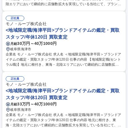
陸エリアにおいて継続的に店舗数拡大を実現している当社にて、ブランド
アイテム鑑定のプロとしてご活躍いただける方を募集します。 ★入社後は
下記業務からスタートしていただきます。 ■店舗運営における業務全般(シ
正社員
フト管理及びメンバーマネジメント) ■お客様対応:ご来店のお客様が持ち
モノ・ループ株式会社
込んだ商品の買取査定をお任せ！ 【買取商材】ポケモンカード/ブランド
品/古美術品など 【当社の大事にする価値観】品物を買取るだけでなく
<地域限定職/海津平田>ブランドアイテムの鑑定・買取
〈お客様の品物への想いや思い出も伺い気持ちを整理していただいたうえ
スタッフ/年休120日 買取査定
で買取る〉ことを大切にしています。 募集職種 ＜総合職/海津平田＞ブラ
30万円～40万1000円
月給
ンドアイテムの鑑定・買取スタッフ/年休120日
岐阜県海津市
企業名 モノ・ループ株式会社 求人名 ＜地域限定職/海津平田＞ブランドア
イテムの鑑定・買取スタッフ/年休120日 仕事の内容 【地域限定職(セント
ラル職)】地元に根付き、東海・北陸エリアにおいて継続的に店舗数拡大
を実現している当社にて、ブランドアイテム鑑定のプロとしてご活躍いた
だける方を募集します。 ★入社後は下記業務からスタートしていただきま
正社員
す。 ■店舗運営における業務全般(シフト管理及びメンバーマネジメント)
モノ・ループ株式会社
■お客様対応:ご来店のお客様が持ち込んだ商品の買取査定をお任せ！ 【買
取商材】ポケモンカード/ブランド品/古美術品など 【当社の大事にする価
<地域限定職/海津平田>ブランドアイテムの鑑定・買取
値観】品物を買取るだけでなく〈お客様の品物への想いや思い出も伺い気
スタッフ/年休120日 買取査定
持ちを整理していただいたうえで買取る〉ことを大切にしています。 募集
33万円～40万1000円
月給
職種 ＜地域限定職/海津平田＞ブランドアイテムの鑑定・買取スタッフ/年
岐阜県海津市
休120日
企業名 モノ・ループ株式会社 求人名 ＜地域限定職/海津平田＞ブランドア
イテムの鑑定・買取スタッフ/年休120日 仕事の内容 地元に根付き、東
海・北陸エリアにおいて継続的に店舗数拡大を実現している当社にて、ブ