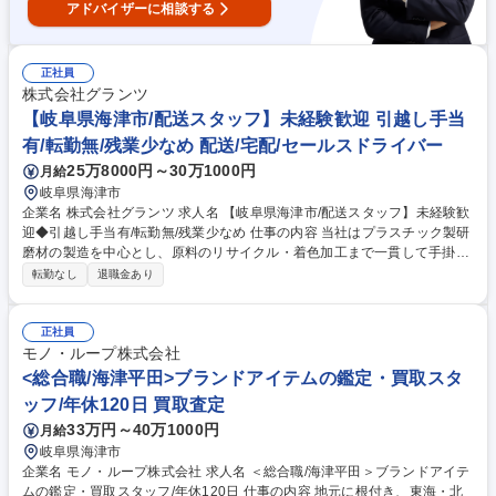
有/安定◎
アドバイザーに相談する
正社員
株式会社グランツ
【岐阜県海津市/配送スタッフ】未経験歓迎 引越し手当
有/転勤無/残業少なめ 配送/宅配/セールスドライバー
25万8000円～30万1000円
月給
岐阜県海津市
企業名 株式会社グランツ 求人名 【岐阜県海津市/配送スタッフ】未経験歓
迎◆引越し手当有/転勤無/残業少なめ 仕事の内容 当社はプラスチック製研
磨材の製造を中心とし、原料のリサイクル・着色加工まで一貫して手掛け
ております。自社所有の2t車または11t車にて、商品の納品から引き取り、
転勤なし
退職金あり
配送、倉庫の在庫管理を担っていただきます。 【1日の流れ】 ■8:00頃に
工場を出発、配達エリアは東海三県が中心となります。 配送だけでなく、
先方とコミュニケーションをとるなど、 セールスドライバーとしての業務
正社員
も担当頂きます。 ■16:00から17:00頃に帰社し、帰社後は翌日の配送準備
モノ・ループ株式会社
を行います。 ■配送準備が終わり次第、納品伝票の印刷などの事務処理が
<総合職/海津平田>ブランドアイテムの鑑定・買取スタ
ございます。 募集職種 【岐阜県海津市/配送スタッフ】未経験歓迎◆引越
ッフ/年休120日 買取査定
し手当有/転勤無/残業少なめ
33万円～40万1000円
月給
岐阜県海津市
企業名 モノ・ループ株式会社 求人名 ＜総合職/海津平田＞ブランドアイテ
ムの鑑定・買取スタッフ/年休120日 仕事の内容 地元に根付き、東海・北