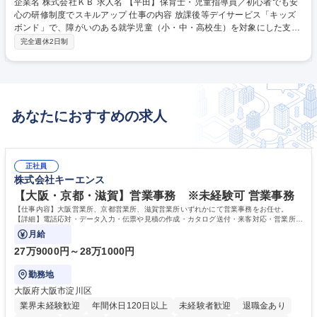
企業名 株式会社ＫＢ 求人名 【平田】保育士・児童指導員／初心者でも安
心の研修制度でスキルアップ 仕事の内容 放課後等デイサービス「キッズ
ボンド」で、障がいのある就学児童（小・中・高校生）を対象にした支援
業務をお任せします。放課後や長期休暇中に利用できる、障がいのある子
完全週休2日制
ども向けの学童保育のような施設です。 ＜具体的には＞■子どもたちとの
遊びや運動、学習支援（宿題など） ■個々の特性に合わせたコミュニケー
ション・支援 ■保護者との連携・相談対応 ■施設内での活動準備や記録の
作成 ■送迎業務（社用車使用） 子どもたちの成長に寄り添いながら、自身
のスキルアップも目指せる環境です。 募集職種 【平田】保育士・児童指
あなたにおすすめの求人
導員／初心者でも安心の研修制度でスキルアップ
正社員
株式会社キーエンス
【大阪・京都・滋賀】営業事務 ※未経験可 営業事務
【仕事内容】大阪営業所、京都営業所、滋賀営業所いずれかにて営業事務をお任せ。
【詳細】電話応対・データ入力・伝票や見積の作成・カタログ送付・来客対応・営業所内
で発生する事務業務や業務改善をお任せ。
月給
27万9000円～28万1000円
勤務地
大阪府大阪市淀川区
業界未経験歓迎
年間休日120日以上
未経験者歓迎
退職金あり