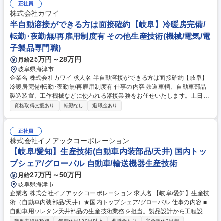
の指導、工程の最適化 ■在庫管理および資材・部品調達の調整 ■生産品質
正社員
の維持向上、問題発生時の原因分析と対策 ■生産性向上のためのデータ分
株式会社カワイ
析、報告書作成 ■営業や製造現場など各部門間の調整・連携 【入社後の流
半自動溶接ができる方は面接確約【岐阜】冷暖房完備/
れ】まずは先輩社員と一緒に業務を行い、当社の仕事の流れを学んでいた
転勤･夜勤無/再雇用制度有 その他生産技術(機械/電気/電
だきます。 募集職種 転勤･夜勤無/独身寮有【岐阜/生産管理】金属加工経
子製品専門職)
験を活かす/鉄道車両に採用
25万円～28万円
月給
岐阜県海津市
企業名 株式会社カワイ 求人名 半自動溶接ができる方は面接確約【岐阜】
冷暖房完備/転勤･夜勤無/再雇用制度有 仕事の内容 鉄道車輌、自動車部品
製造装置、工作機械などに使われる溶接業務をお任せいたします。土日休/
日勤のみ/転勤無/冷暖房完備で働きやすい環境です。再雇用制度が整って
資格取得支援あり
転勤なし
退職金あり
おり、定年後も長期的に勤務可能です。 【詳細】機械図面に基づき、材料
切断/溶接/製缶/組み立て/検査までの製造業務をお任せします。複雑な構造
で高い機密・水密性を要する溶接は他にはない仕事です。日本車輛製造
正社員
様、三菱重工様など大手メーカーが顧客。依頼に合わせて柔軟に対応し、
株式会社イノアックコーポレーション
幅広い業務に関わることができます 【通勤可能エリア】海津市は愛知県と
【岐阜/愛知】生産技術(自動車内装部品/天井) 国内トッ
隣接しており、稲沢市、一宮市、津島市から通勤している方がいらっしゃ
プシェア/グローバル 自動車/輸送機器生産技術
います（車で30分圏内） 募集職種 半自動溶接ができる方は面接確約【岐
27万円～50万円
月給
阜】冷暖房完備/転勤･夜勤無/再雇用制度有
岐阜県海津市
企業名 株式会社イノアックコーポレーション 求人名 【岐阜/愛知】生産技
術（自動車内装部品/天井）★国内トップシェア/グローバル 仕事の内容 ■
自動車用ウレタン天井部品の生産技術業務を担当。製品設計から工程設
計、量産立上げまで一貫して関わり、次世代製品開発や環境対応にも携わ
業界未経験歓迎
年間休日120日以上
退職金あり
完全週休2日制