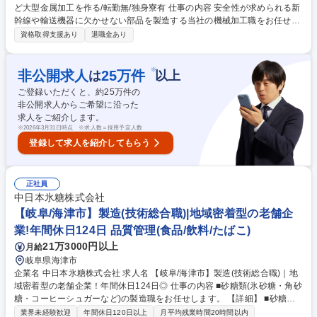
ど大型金属加工を作る/転勤無/独身寮有 仕事の内容 安全性が求められる新
幹線や輸送機器に欠かせない部品を製造する当社の機械加工職をお任せし
ます。旋盤・フライス盤・マシニングセンター等の工作機械を使って、金
資格取得支援あり
退職金あり
属製品の穴あけ加工・切削加工をお任せします。 図面をもとにプログラム
作成/機械を使って部品加工/出来上がった製品の検査/仕上げ(バリ取り・塗
装の修正・汚れの拭き上げ) ■キャリアパス:製造部門について金属加工や
※
非公開求人
25
万件
は
以上
溶接、製缶、生産管理、購買調達など幅広い社員が活躍しており、多様な
ご登録いただくと、約
25
万件の
キャリアパスがあります。 ■働きやすさ:基本土日休み。日勤のため働きや
非公開求人からご希望に沿った
すさ◎冷暖房や空調服支給・常時給水など、各職種の特色に応じ、働きや
求人をご紹介します。
すい環境づくりにも取り組んでいます。 募集職種 【岐阜/製造(機械加
※
2026年3月31日時点 ※求人数＝採用予定人数
工)】未経験OK/鉄道など大型金属加工を作る/転勤無/独身寮有
登録して求人を紹介してもらう
正社員
中日本氷糖株式会社
【岐阜/海津市】製造(技術総合職)|地域密着型の老舗企
業!年間休日124日 品質管理(食品/飲料/たばこ)
21万3000円以上
月給
岐阜県海津市
企業名 中日本氷糖株式会社 求人名 【岐阜/海津市】製造(技術総合職)｜地
域密着型の老舗企業！年間休日124日◎ 仕事の内容 ■砂糖類(氷砂糖・角砂
糖・コーヒーシュガーなど)の製造職をお任せします。 【詳細】 ■砂糖の
溶解・ろ過作業■製造機器の操作■検査/包装/出荷業務など ・１つの担当機
業界未経験歓迎
年間休日120日以上
月平均残業時間20時間以内