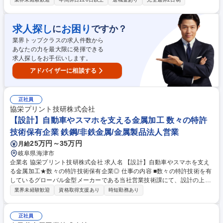
れるポジションです。 ■生産準備：顧客との打合せ（提案・交渉）、製品
設計（外周・裏面形状）および工程設計 ■設備関連：金型・治具の手配、
生産条件の設定、成形トライおよび不良対策 ■改善業務：現場課題の分析
求人探し
お困り
に
ですか？
と真因追及による品質改善・不良率低減 ■開発業務：次世代天井の性能・
業界トップクラスの求人件数から
軽量化・コスト改善、環境対応素材の検討 ※自動車業界の変革期における
あなたの力を最大限に発揮できる
新車ニーズの需要に紐づくやりがいのある仕事です。 募集職種 【岐阜/愛
求人探しをお手伝いします。
知】生産技術（自動車内装部品/天井）★国内トップシェア/グローバル
アドバイザーに相談する
正社員
協栄プリント技研株式会社
【設計】自動車やスマホを支える金属加工 数々の特許
技術保有企業 鉄鋼/非鉄金属/金属製品法人営業
25万円～35万円
月給
岐阜県海津市
企業名 協栄プリント技研株式会社 求人名 【設計】自動車やスマホを支え
る金属加工★数々の特許技術保有企業◎ 仕事の内容 ■数々の特許技術を有
しているグローバル金型メーカーである当社営業技術課にて、設計の上流
工程を担当いただきます。 （下流の設計業務についてはベテラン社員がサ
業界未経験歓迎
資格取得支援あり
時短勤務あり
ポートします。） 【入社後】営業技術課では、営業がお客様と商談を通じ
てどのような製品を製造するか決定し、その内容をもとに製造部門に依頼
をするための設計までを担っています。入社後は営業が商談にて受注した
正社員