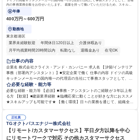
ドイツの高級キッチンメーカーの国内唯一の代理店の当社にて事務スタッフとして、部署
内の事務業務全般をお任せいたします。 裁量を持って働いていただけるため、スキルア
ップも可能です。
年俸
400万円～600万円
勤務地
東京都港区
業界未経験歓迎
年間休日120日以上
介護休暇あり
月平均残業時間20時間以内
転勤なし
退職金あり
在宅OK
育休あり
完全週休2日制
インセンティブあり
交通費支給
仕事の内容
駅近5分以内
土日祝休み
企業名 株式会社クライス・アンド・カンパニー 求人名 【汐留/インテリア
事務（部署内アシスタント）】■安定企業で働く 仕事の内容 ドイツの高級
キッチンメーカーの国内唯一の代理店の当社にて事務スタッフとして、部
署内の事務業務全般をお任せいたします。 裁量を持って働いていただける
必要な経験・能力等
ため、スキルアップも可能です。 【部署内の事務業務全般】 ■サンプルの
必要な経験・能力等 【必須】■事務・アシスタントのご経験が３年以上有
仕分け・整理 ■電話応対 ■書類作成（会議資料、お客様宛請求書、支払書
る方 【歓迎】■建築業界経験 ★臨機応変に動くことが好きな方におススメ
類を取りまとめて経理へ提出等） ■ショールームアテンド・運営・予約業
★スキルアップも可能です★ 【働く環境】日々の業務を通じて、組織全体
務 ■広報・PR業務のアシスタント（SNS投稿補助、資料作成など） ■納品
のサポートを行い、成果を実感できる仕事です。また、コミュニケーショ
時の取扱説明書作成・送付（キッチン、機器等の商品） 募集職種 【汐留/
ンスキルや問題解決能力が磨かれ、キャリアアップのチャンスも豊富。チ
インテリア事務（部署内アシスタント）】■安定企業で働く
正社員
ームとの協力や新しいアイデアを活かす場もあり、やりがいを感じながら
TGオクトパスエナジー株式会社
働けます。 【歓迎】 ■インテリアの業界のご経験が有る方■PCの作業に慣
れている方 学歴・資格 学歴：大学院 大学 高専 短大 専修学校 語学力： 資
【リモート/カスタマーサクセス】平日夕方以降を中心
格：
にリモートワークで対応 その他カスタマーサクセス