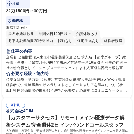
ております！ ※下記業務詳細
月給
22万1500円～30万円
勤務地
東京都新宿区
業界未経験歓迎
年間休日120日以上
介護休暇あり
月平均残業時間20時間以内
転勤なし
住宅手当あり
経験者歓迎
研修あり
退職金あり
賞与あり
完全週休2日制
交通費支給
仕事の内容
駅近5分以内
資格取得手当あり
食事補助あり
企業名 公益財団法人東京都道路整備保全公社 求人名 【都庁グループ】総
合職（事務）◇残業月平均9時間未満／有給年平均16日取得 仕事の内容 当
社の総合職として、ジョブローテーションによる人事経理部門や収益事業
等のフロント部門の部署等幅広い部署での業務をお任せいたします。研修
必要な経験・能力等
制度やキャリア支援が充実しております！ ※下記業務詳細 【業務詳細】■
必要な経験・能力等 【歓迎】営業経験or総務/人事/経理経験or官公庁職員
管理部門：広報、人事、経理など当公社の運営に係る管理業務 ■収益部
経験者で、道路事業のゼネラリストとしてのキャリアを積みたい方【社
門：駐車場の新規開拓、管理運営、新宿駅西口広場の「イベントコーナ
風】社内関係部署や東京都と連携が必要なため綿密にコミュニケーション
ー」などの管理運営 ■道路部門：整備の急がれる骨格幹線道路や木造住宅
を図っています。 【業務の魅力】■幅広く携われる：総合職（事務）で
密集地域の特定整備路線の用地取得、道路に関する普及啓発事業、都内の
は、駐車場の管理運営や道路用地の取得、公益財団法人の中枢を担う管理
道路施設や道路工事現場の見学ツアー事業 ※入社後は上記いずれかの部門
正社員
部門など多岐に渡る業務を経験できます。 ■様々なプロジェクト：駐車場
株式会社4DIN
へ配属。※業務内容変更の範囲：会社の定める業務 募集職種 【都庁グル
事業の他、新宿駅西口広場内に設置された照明を兼ねた広告「ブライトサ
ープ】総合職（事務）◇残業月平均9時間未満／有給年平均16日取得
イン」の管理運営を行うなど、事業収益を生み出す活動を積極的に行って
【カスタマーサクセス】リモートメイン/医療データ解
います。 学歴・資格 学歴：大学院 大学 高専 短大 専修学校 高校 語学力：
析システム/完全週休2日 インバウンドコールスタッフ
資格：
大学病院、製薬企業、研究機関等に対し、自社開発の医療データ解析システムを最大限に