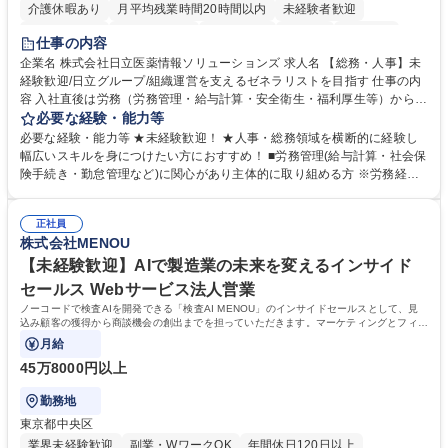
介護休暇あり
月平均残業時間20時間以内
未経験者歓迎
住宅手当あり
時短勤務あり
退職金あり
在宅OK
賞与あり
仕事の内容
育休あり
完全週休2日制
交通費支給
土日祝休み
寮・社宅あり
企業名 株式会社日立医薬情報ソリューションズ 求人名 【総務・人事】未
経験歓迎/日立グループ/組織運営を支えるゼネラリストを目指す 仕事の内
容 入社直後は労務（労務管理・給与計算・安全衛生・福利厚生等）からお
任せいたします。将来は総務・採用・教育業務へ守備範囲を広げ、組織運
必要な経験・能力等
営を支えるゼネラリストをめざせます。 ・初期業務：労働時間管理、給与
必要な経験・能力等 ★未経験歓迎！ ★人事・総務領域を横断的に経験し
計算、社会保険対応、福利厚生管理、安全衛生、健康経営推進等をお任せ
幅広いスキルを身につけたい方におすすめ！ ■労務管理(給与計算・社会保
します。ご経験に応じて、休職者管理など、幅広く経験を積んでいただき
険手続き・勤怠管理など)に関心があり主体的に取り組める方 ※労務経験
ます。 ・将来的な広がり：総務・採用・教育・税務対応・経営企画等。
者は早期にご活躍いただけます。 ■チームで仕事を推進できる方■将来は
★メンバーがマンツーマンで丁寧に教えるため、ご経験が浅くても安心！
マネジメント職として活躍したい 【尚可】■人事、労務、採用、教育業務
幅広く経験を積みたい意欲がある方に最適な環境です。 募集職種 【総
正社員
のご経験 ■労務管理（給与計算・社会保険手続き・勤怠管理など）の経験
株式会社MENOU
務・人事】未経験歓迎/日立グループ/組織運営を支えるゼネラリストを目
■衛生管理者の資格をお持ちの方 学歴・資格 学歴：大学院 大学 高専 短大
指す
専修学校 高校 語学力： 資格：
【未経験歓迎】AIで製造業の未来を変えるインサイド
セールス Webサービス法人営業
ノーコードで検査AIを開発できる「検査AI MENOU」のインサイドセールスとして、見
込み顧客の獲得から商談機会の創出までを担っていただきます。マーケティングとフィー
ルドセールスをつなぐ役割として、
月給
45万8000円以上
勤務地
東京都中央区
業界未経験歓迎
副業・WワークOK
年間休日120日以上