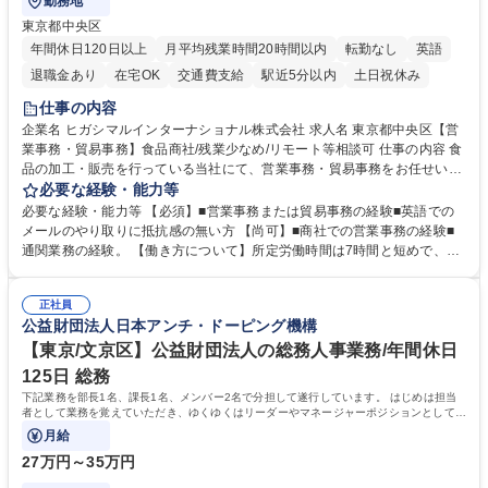
勤務地
東京都中央区
年間休日120日以上
月平均残業時間20時間以内
転勤なし
英語
退職金あり
在宅OK
交通費支給
駅近5分以内
土日祝休み
仕事の内容
企業名 ヒガシマルインターナショナル株式会社 求人名 東京都中央区【営
業事務・貿易事務】食品商社/残業少なめ/リモート等相談可 仕事の内容 食
品の加工・販売を行っている当社にて、営業事務・貿易事務をお任せいた
します。営業社員のサポートポジションとして、受発注から海外工場との
必要な経験・能力等
調整まで幅広く対応し、当社事業の根幹を支えていただきます。 ■受発注
必要な経験・能力等 【必須】■営業事務または貿易事務の経験■英語での
業務、請求書発行 ■海外工場とのスケジュール調整 ■在庫管理 ■輸入書類
メールのやり取りに抵抗感の無い方 【尚可】■商社での営業事務の経験■
の確認・作成 ■配送手配 ■通関業者を通して行う輸出入業全般 ■倉庫との
通関業務の経験。 【働き方について】所定労働時間は7時間と短めで、残
倉入れ調整等 ※ゼネラリストとしてのキャリアアップを目指すことが可能
業も月平均20時間以下です。時差出勤制度や週1日のリモート勤務も相談
です。単に商品を販売するだけでなく原料の仕入れから販売までをトータ
可能で、ワークライフバランスを保ち長期就業しやすい環境です。 【当社
ルプロデュースしているため、商品に関わる全ての業務をサポート頂きま
正社員
の強み】1991年の設立以来、外食産業を中心としたお客様の多様なニー
公益財団法人日本アンチ・ドーピング機構
す。 募集職種 東京都中央区【営業事務・貿易事務】食品商社/残業少なめ/
ズに沿った冷凍水産物等の生産・輸入・販売を一貫して手掛けています。
リモート等相談可
自社工場と海外拠点の強固な連携によるワンストップサービスが最大の強
【東京/文京区】公益財団法人の総務人事業務/年間休日
みです。 学歴・資格 学歴：大学院 大学 語学力：英語 資格：
125日 総務
下記業務を部長1名、課長1名、メンバー2名で分担して遂行しています。 はじめは担当
者として業務を覚えていただき、ゆくゆくはリーダーやマネージャーポジションとして活
躍いただくことを期待しています。
月給
27万円～35万円