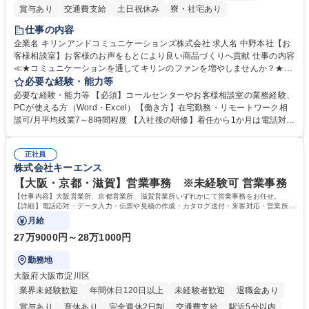
賞与あり
交通費支給
土日祝休み
寮・社宅あり
仕事の内容
企業名 キリンアンドコミュニケーションズ株式会社 求人名 中野本社【お
客様相談室】お客様のお声をもとにより良い商品づくりへ貢献 仕事の内容
≪★コミュニケーションを通してキリンのファンを増やしませんか？★≫
お客様のお声をより良い商品づくりに活かしていく上で、窓口となるお客
必要な経験・能力等
様相談室でのお仕事です。 日々お客様からいただくキリングループへのご
必要な経験・能力等 【必須】コールセンターやお客様相談室の業務経験、
意見を、企業活動に活かしています。お客様からの声に迅速かつ誠意をも
PCが使える方（Word・Excel）【働き方】在宅勤務・リモートワーク相
って対応、情報提供するとともにグループ内活動に反映しています。 【具
談可/月平均残業7～8時間程度 【入社後の研修】着任から1か月は電話対応
体的には】電話応対、メール、お手紙対応、ご指摘品調査報告書作成、有
のOJTを中心に実施し、電話対応に慣れた段階でメール・手紙のOJTを実
人チャットボット対応など。 【1日の対応件数】■電話：月間一人当たり
施する予定です。独り立ち以降もしっかりフォローする体制を整えていま
平均100件前後■メール・手紙：同上40件前後 募集職種 中野本社【お客様
正社員
すのでご安心ください。 【当社について】キリングループの広報機能を担
株式会社キーエンス
相談室】お客様のお声をもとにより良い商品づくりへ貢献
う会社として、お客様との出会いを大切にし、磨き上げたホスピタリティ
を込めてコミュニケーションをとりながら広報関連業務を行っておりま
【大阪・京都・滋賀】営業事務 ※未経験可 営業事務
す。 学歴・資格 学歴：大学院 大学 高専 短大 専修学校 高校 語学力： 資
【仕事内容】大阪営業所、京都営業所、滋賀営業所いずれかにて営業事務をお任せ。
格：
【詳細】電話応対・データ入力・伝票や見積の作成・カタログ送付・来客対応・営業所内
で発生する事務業務や業務改善をお任せ。
月給
27万9000円～28万1000円
勤務地
大阪府大阪市淀川区
業界未経験歓迎
年間休日120日以上
未経験者歓迎
退職金あり
賞与あり
育休あり
完全週休2日制
交通費支給
駅近5分以内