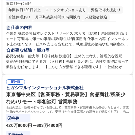
東京都千代田区
年間休日120日以上
ストックオプションあり
資格取得支援あり
介護休暇あり
月平均残業時間20時間以内
未経験者歓迎
住宅手当あり
時短勤務あり
研修あり
在宅OK
賞与あり
仕事の内容
完全週休2日制
交通費支給
駅近5分以内
土日祝休み
服装自由
企業名 株式会社日本レジストリサービス 求人名 【総務】未経験歓迎◎/リ
モート可/世界で唯一の事業/福利厚生◎/再雇用有 仕事の内容 インターネッ
ト上の様々なサービスを支える当社にて、執務環境の整備や社内制度の検
討、イベント運営などの幅広い業務を担当し、間接的に会社の生産性向上
必要な経験・能力等
や成長に貢献している部署です。 会社の全メンバーが安心して長く成果を
必要な経験・能力等 【◎未経験歓迎◎】 主体的に考え、論理的な説明・
発揮できる環境を整えるために、毎日のメンテナンスや維持管理に加え、
提案が積極的にできる方 【入社後】先輩社員と共に、適性や希望に沿って
新たな施策検討を積極的に行っていただき、会社全体を巻き込み課題解決
業務をお任せします。 【こんな方が活躍できる職種です】 ・仕組化が好
を推進。 ・オフィス運営：執務環境の整備・物品管理・社内規定整備/改
き/得意・協働の姿勢を持っている・優先順位付け、マルチタスクが得意・
善・イベント企画/運営・非常時の対応 など、本人の希望や適性によって
様々な立場で物事を考えられる・定型業務だけでなく突発的な出来事にも
幅広い業務の体得が可能で、多様なキャリアパスを描くことも可能です。
正社員
対処できる・新しいことに興味関心がある 【魅力】■自己啓発支援：資格
ヒガシマルインターナショナル株式会社
募集職種 【総務】未経験歓迎◎/リモート可/世界で唯一の事業/福利厚生◎/
取得や通信教育など費用の80%（年間25万円まで）を補助 ■住宅手当：家
再雇用有
賃の50%（月額7万円まで）を補助 学歴・資格 学歴：大学院 大学 語学
東京都中央区【営業事務・貿易事務】食品商社/残業少
力： 資格：
なめ/リモート等相談可 営業事務
食品の加工・販売を行っている当社にて、営業事務・貿易事務をお任せいたします。営業
社員のサポートポジションとして、受発注から海外工場との調整まで幅広く対応し、当社
事業の根幹を支えていただきます。
年俸
420万6000円～603万4800円