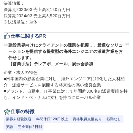
決算情報：

決算期2023/03 売上高3,140百万円

決算期2024/03 売上高3,520百万円

※決済単位：単体
仕事に関するPR
建設業界向けにクライアントの課題を把握し、最適なソリュ
ーションを提供する提案型の海外エンジニアの派遣営業をお
任せします。

【営業手法】テレアポ、メール、展示会参加
企業・求人の特色

■日本国内の顧客企業に対し、海外エンジニアに特化した人材紹
介・派遣サービスを展開する将来性の高い優良企業

■プラント、自動車、IT事業に対して年間約300名の派遣実績を持
ち、インド・ベトナムに支社を持つグローバル企業
仕事の特徴
業界未経験歓迎
年間休日120日以上
資格取得支援あり
転勤なし
英語
完全週休2日制