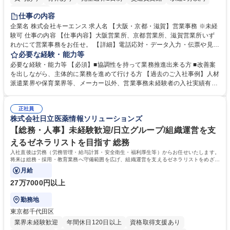
土日祝休み
仕事の内容
企業名 株式会社キーエンス 求人名 【大阪・京都・滋賀】営業事務 ※未経
験可 仕事の内容 【仕事内容】大阪営業所、京都営業所、滋賀営業所いず
れかにて営業事務をお任せ。 【詳細】電話応対・データ入力・伝票や見積
の作成・カタログ送付・来客対応・営業所内で発生する事務業務や業務改
必要な経験・能力等
善をお任せ。 【教育制度】ご入社後、育成担当とペアになりながらOJTに
必要な経験・能力等 【必須】■協調性を持って業務推進出来る方 ■改善案
て業務を覚えていただくことが可能です。業務システムがきちんと構築さ
を出しながら、主体的に業務を進めて行ける方 【過去のご入社事例】人材
れているため、スムーズに仕事に慣れることができる環境です。また、
派遣業界や保育業界等、メーカー以外、営業事務未経験者の入社実績有
「チームで成果を出す文化」があり、良いやり方を積極的に共有しながら
【当社の事務職について】単なる事務ではなく主体性を発揮したサポート
常に改善を目指す風土のため、安心して業務に取り組んでいただけます。
により、キーエンスの付加価値向上に貢献します。ベースの定型業務に加
募集職種 【大阪・京都・滋賀】営業事務 ※未経験可
正社員
えて、お客様や社員の状況に合わせ、能動的なサポート、改善の動きも期
株式会社日立医薬情報ソリューションズ
待され。組織を支えるスペシャリストとして、チームに貢献し、結果的に
社員から頼られる存在になることができます。平均19:30の退勤以降の業
【総務・人事】未経験歓迎/日立グループ/組織運営を支
務の持ち帰りも禁止されており、メリハリのある働き方となります。 学
えるゼネラリストを目指す 総務
歴・資格 学歴：大学院 大学 高専 短大 語学力： 資格：
入社直後は労務（労務管理・給与計算・安全衛生・福利厚生等）からお任せいたします。
将来は総務・採用・教育業務へ守備範囲を広げ、組織運営を支えるゼネラリストをめざせ
ます。
月給
27万7000円以上
勤務地
東京都千代田区
業界未経験歓迎
年間休日120日以上
資格取得支援あり