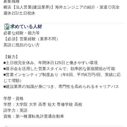
募集職種

横浜【法人営業(建設業界)】海外エンジニアの紹介・派遣◎完全
週休2日/土日祝休
求めている人材
必要な経験・能力等

【必須】営業経験（業界不問）

英語に抵抗のない方

【魅力】

■土日祝完全休み、年間休日125日と働きやすい環境

■展示会を活用した営業スタイルで、効率的な新規開拓が可能

■営業インセンティブ制度あり（年6回、平均6万円/回、実績に応
じて増額）

■建設業界の知識が身につき、専門性を高められるキャリアパス

学歴・資格

学歴：大学院 大学 高専 短大 専修学校 高校

語学力：英語

資格：第一種運転免許普通自動車