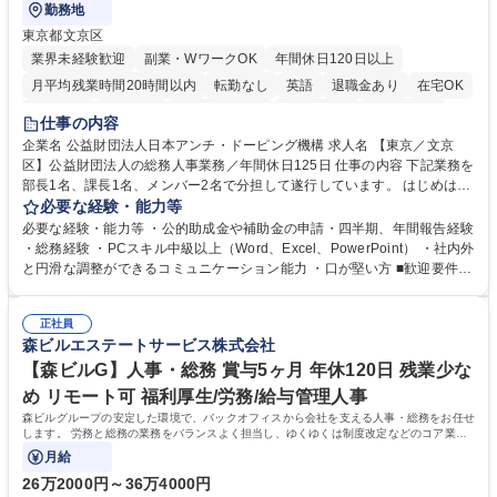
勤務地
東京都文京区
業界未経験歓迎
副業・WワークOK
年間休日120日以上
月平均残業時間20時間以内
転勤なし
英語
退職金あり
在宅OK
賞与あり
育休あり
完全週休2日制
交通費支給
土日祝休み
仕事の内容
食事補助あり
企業名 公益財団法人日本アンチ・ドーピング機構 求人名 【東京／文京
区】公益財団法人の総務人事業務／年間休日125日 仕事の内容 下記業務を
部長1名、課長1名、メンバー2名で分担して遂行しています。 はじめは担
当者として業務を覚えていただき、ゆくゆくはリーダーやマネージャーポ
必要な経験・能力等
ジションとして活躍いただくことを期待しています。 【総務・人事グルー
必要な経験・能力等 ・公的助成金や補助金の申請・四半期、年間報告経験
プの業務内容】 ・人事制度関連 ・採用活動 ・教育研修の企画、実行 ・勤
・総務経験 ・PCスキル中級以上（Word、Excel、PowerPoint） ・社内外
怠管理 ・官公庁への各種提出 ・法定の会議運営（評議員会、理事会） ・
と円滑な調整ができるコミュニケーション能力 ・口が堅い方 ■歓迎要件
コンプライアンス ・内部規程やルールの管理、整備、文書管理 ・契約関
・採用業務経験 ・英語に抵抗がない方 ・営業経験 学歴・資格 学歴：大学
連 ・衛生管理 ・防災関連・公的助成金の管理・オフィス、ファシリティ
院 大学 高専 短大 専修学校 高校 語学力： 資格：
管理 ・福利厚生関連 ・職員からの問合せ、相談対応 ・その他日常の総務
正社員
森ビルエステートサービス株式会社
業務全般 募集職種 【東京／文京区】公益財団法人の総務人事業務／年間
休日125日
【森ビルG】人事・総務 賞与5ヶ月 年休120日 残業少な
め リモート可 福利厚生/労務/給与管理人事
森ビルグループの安定した環境で、バックオフィスから会社を支える人事・総務をお任せ
します。 労務と総務の業務をバランスよく担当し、ゆくゆくは制度改定などのコア業務
にも挑戦できる、やりがいある環境です。
月給
26万2000円～36万4000円