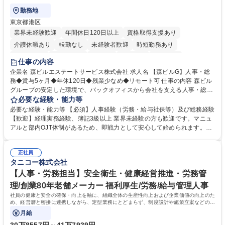
勤務地
東京都港区
業界未経験歓迎
年間休日120日以上
資格取得支援あり
介護休暇あり
転勤なし
未経験者歓迎
時短勤務あり
経験者歓迎
退職金あり
在宅OK
賞与あり
育休あり
仕事の内容
完全週休2日制
交通費支給
長期歓迎
駅近5分以内
土日祝休み
企業名 森ビルエステートサービス株式会社 求人名 【森ビルG】人事・総
務◆賞与5ヶ月◆年休120日◆残業少なめ◆リモート可 仕事の内容 森ビル
グループの安定した環境で、バックオフィスから会社を支える人事・総務
をお任せします。 労務と総務の業務をバランスよく担当し、ゆくゆくは制
必要な経験・能力等
度改定などのコア業務にも挑戦できる、やりがいある環境です。 ■勤怠管
必要な経験・能力等 【必須】人事経験（労務・給与社保等）及び総務経験
理、給与計算、社会保険手続き、年末調整等の労務管理全般 ■入退社手続
【歓迎】経理実務経験、簿記3級以上 業界未経験の方も歓迎です。マニュ
き、社内規定の改定や人事制度改定などのコア業務 ■社内イベントの企画
アルと部内OJT体制があるため、即戦力として安心して始められます。
運営やその他総務業務全般 ※労務と総務を1：1の割合でお任せ。 入社後
【魅力・やりがい】森ビルGの安定基盤で労務から総務まで幅広く携われ
は部内のOJTを中心に、あなたの経験に合わせて不足している部分はいつ
ます。定型業務に留まらず、社内規定や人事制度の改定など会社のコア業
でも質問・相談できる環境が整っているため、安心して成長できます。 募
正社員
務に挑戦できるため、自身の成長と組織への貢献度をダイレクトに実感で
タニコー株式会社
集職種 【森ビルG】人事・総務◆賞与5ヶ月◆年休120日◆残業少なめ◆
きます。 残業少なめ、週1日リモート可など、ワークライフバランスを保
リモート可
ち長期活躍できる環境です。 「これまでの幅広い経験を活かし、長期的な
【人事・労務担当】安全衛生・健康経営推進・労務管
キャリアを築きたい」という前向きな意欲と挑戦を全力で応援します。 学
理/創業80年老舗メーカー 福利厚生/労務/給与管理人事
歴・資格 学歴：大学院 大学 高専 短大 専修学校 高校 語学力： 資格：日商
社員の健康と安全の確保・向上を軸に、組織全体の生産性向上および企業価値の向上のた
簿記検定1級 日商簿記検定2級 日商簿記検定3級
め、経営層と密接に連携しながら、定型業務にとどまらず、制度設計や施策立案などの上
流工程から関与していただきます。
月給