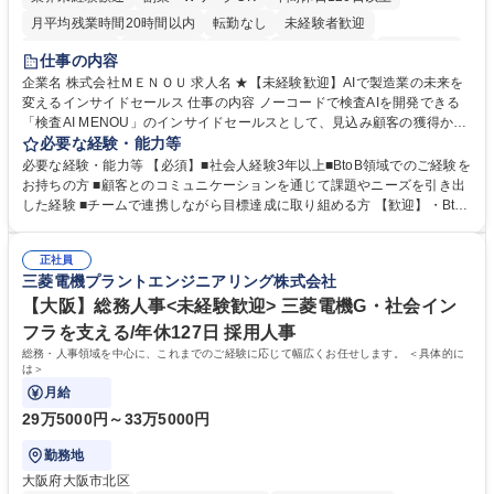
月平均残業時間20時間以内
転勤なし
未経験者歓迎
時短勤務あり
経験者歓迎
在宅OK
完全週休2日制
交通費支給
仕事の内容
駅近5分以内
土日祝休み
服装自由
企業名 株式会社ＭＥＮＯＵ 求人名 ★【未経験歓迎】AIで製造業の未来を
変えるインサイドセールス 仕事の内容 ノーコードで検査AIを開発できる
「検査AI MENOU」のインサイドセールスとして、見込み顧客の獲得から
商談機会の創出までを担っていただきます。マーケティングとフィールド
必要な経験・能力等
セールスをつなぐ役割として、 適切なタイミングで顧客とコミュニケーシ
必要な経験・能力等 【必須】■社会人経験3年以上■BtoB領域でのご経験を
ョンを取りながら、受注につながる商談機会の最大化を目指します。 【具
お持ちの方 ■顧客とのコミュニケーションを通じて課題やニーズを引き出
体的な仕事内容】 リードへの電話・メールによるアプローチ/リードナー
した経験 ■チームで連携しながら目標達成に取り組める方 【歓迎】・BtoB
チャリングおよび商談創出/CRMを活用した顧客情報の管理・分析/マーケ
SaaS企業での営業またはインサイドセールス経験 ・製造業向けの営業経
ティング施策と連携したフォローアップ/商談化率向上に向けた改善提案・
験 ・オフライン・オンラインセミナー登壇経験 ・マーケティング施策の
実行/フィールドセールスへの案件連携 募集職種 ★【未経験歓迎】AIで製
正社員
企画・実行経験 ・CRM・リードナーチャリングに関する知見 ・データを
三菱電機プラントエンジニアリング株式会社
造業の未来を変えるインサイドセールス
もとに営業プロセスを改善した経験 学歴・資格 学歴：大学院 大学 高専 短
大 専修学校 高校 語学力： 資格：
【大阪】総務人事<未経験歓迎> 三菱電機G・社会イン
フラを支える/年休127日 採用人事
総務・人事領域を中心に、これまでのご経験に応じて幅広くお任せします。 ＜具体的に
は＞
月給
29万5000円～33万5000円
勤務地
大阪府大阪市北区