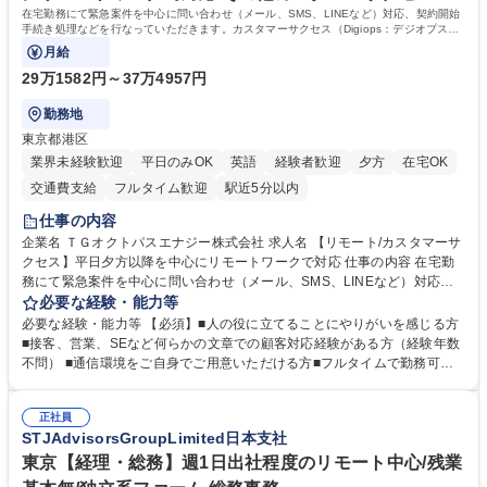
在宅勤務にて緊急案件を中心に問い合わせ（メール、SMS、LINEなど）対応、契約開始
手続き処理などを行なっていただきます。カスタマーサクセス（Digiops：デジオプス）
と運用構築の業務となります。
月給
29万1582円～37万4957円
勤務地
東京都港区
業界未経験歓迎
平日のみOK
英語
経験者歓迎
夕方
在宅OK
交通費支給
フルタイム歓迎
駅近5分以内
仕事の内容
企業名 ＴＧオクトパスエナジー株式会社 求人名 【リモート/カスタマーサ
クセス】平日夕方以降を中心にリモートワークで対応 仕事の内容 在宅勤
務にて緊急案件を中心に問い合わせ（メール、SMS、LINEなど）対応、
契約開始手続き処理などを行なっていただきます。カスタマーサクセス
必要な経験・能力等
（Digiops：デジオプス）と運用構築の業務となります。 ■お問い合わせ
必要な経験・能力等 【必須】■人の役に立てることにやりがいを感じる方
対応業務全般（システム入力、契約手続き含む） ■デジタルコミュニケー
■接客、営業、SEなど何らかの文章での顧客対応経験がある方（経験年数
ションツール（メール、SMS、LINE等）を使用 ■お客様のニーズに応じた
不問） ■通信環境をご自身でご用意いただける方■フルタイムで勤務可能
新プラン案内やトラブル対応 ■土日祝は主にメールでの対応、緊急度の高
な方 ※土日祝は1名体制となるため一人の環境で責任を持って業務を行っ
い問い合わせを優先 ■緊急時の電話対応 エネルギー×Tech！お客様に寄り
ていただける方【歓迎要件】■再生可能エネルギーを世の中に広め地球環
添ってサービス提供できることが魅力 募集職種 【リモート/カスタマーサ
正社員
境に貢献したい■改善提案や改善アクション等新しいことに意欲がある方
STJAdvisorsGroupLimited日本支社
クセス】平日夕方以降を中心にリモートワークで対応
【英語（語学力）】■翻訳ツールを用い英語でコミュニケーションをとる
ことに抵抗がない方■英語は話せなくても問題はありませんが、英語が話
東京【経理・総務】週1日出社程度のリモート中心/残業
せますと、よりチャンスが広がります。※日本語がネイティブレベル必須