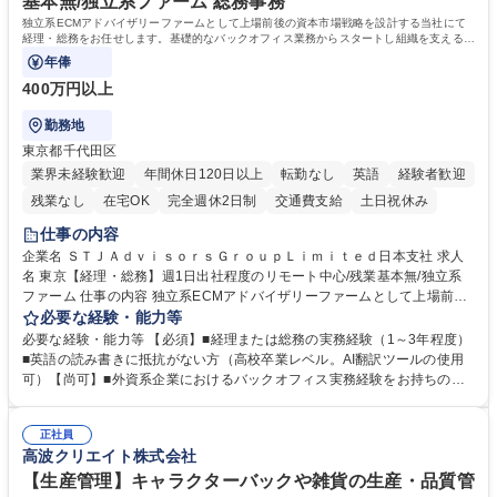
基本無/独立系ファーム 総務事務
学歴・資格 学歴：大学院 大学 高専 短大 専修学校 高校 語学力： 資格：
独立系ECMアドバイザリーファームとして上場前後の資本市場戦略を設計する当社にて
経理・総務をお任せします。基礎的なバックオフィス業務からスタートし組織を支える専
任担当として広く活躍できる環境です。
年俸
400万円以上
勤務地
東京都千代田区
業界未経験歓迎
年間休日120日以上
転勤なし
英語
経験者歓迎
残業なし
在宅OK
完全週休2日制
交通費支給
土日祝休み
仕事の内容
企業名 ＳＴＪＡｄｖｉｓｏｒｓＧｒｏｕｐＬｉｍｉｔｅｄ日本支社 求人
名 東京【経理・総務】週1日出社程度のリモート中心/残業基本無/独立系
ファーム 仕事の内容 独立系ECMアドバイザリーファームとして上場前後
の資本市場戦略を設計する当社にて経理・総務をお任せします。基礎的な
必要な経験・能力等
バックオフィス業務からスタートし組織を支える専任担当として広く活躍
必要な経験・能力等 【必須】■経理または総務の実務経験（1～3年程度）
できる環境です。 ■日常経理、月次および年次決算サポート業務 ■本国
■英語の読み書きに抵抗がない方（高校卒業レベル。AI翻訳ツールの使用
（グローバル）との英文メール対応（AI翻訳ツール等を使用しての対応で
可）【尚可】■外資系企業におけるバックオフィス実務経験をお持ちの方
問題ございません） ■オフィス環境整備、郵便物の発送・受取等の総務業
【必須・尚可要件】簿記などの特別な資格や、TOEIC等のスコアは求めて
務全般 ■その他バックオフィス関連サポート ※ご経験に合わせて無理なく
おりません。日々の事務処理を丁寧かつ正確に行える方を歓迎します。
業務をお任せします。残業も基本的には発生せず、ご自身のペースで業務
正社員
【働き方について】現在は週4日程度の在宅勤務を実施しており、ワーク
高波クリエイト株式会社
を進めやすく定着率の高い環境です。 募集職種 東京【経理・総務】週1日
ライフバランスを重視する方に最適な環境です（フルリモートも面接で相
出社程度のリモート中心/残業基本無/独立系ファーム
談可）。【求める人物像】幅広いバックオフィス業務に柔軟に対応でき、
【生産管理】キャラクターバックや雑貨の生産・品質管