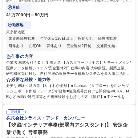
活用し、研究成果を最大化していただくための導入後サポートや解析コンサルティング、
活用アドバイス業務等をお任せします。
月給
41万7000円～50万円
勤務地
東京都港区
業界未経験歓迎
年間休日120日以上
転勤なし
経験者歓迎
研修あり
在宅OK
育休あり
完全週休2日制
交通費支給
駅近5分以内
土日祝休み
仕事の内容
企業名 株式会社４ＤＩＮ 求人名 【カスタマーサクセス】リモートメイン/
医療データ解析システム/完全週休2日 仕事の内容 大学病院、製薬企業、
研究機関等に対し、自社開発の医療データ解析システムを最大限に活用
し、研究成果を最大化していただくための導入後サポートや解析コンサル
必要な経験・能力等
ティング、活用アドバイス業務等をお任せします。 ■活用コンサルティン
必要な経験・能力等 【いずれか必須】■Tableau（タブロー）を用いたダ
グ：疾患再発率の調査や薬剤効果の可視化等の目的に合わせ、プラットフ
ッシュボード作成・データ分析経験■製薬業界における開発職やCRA、M
ォーム上で可能な解析手法を提案 ■オンボーディング：ツールの操作説明
Rなど医師や研究者等との折衝経験をお持ちの方 【歓迎】■ITツールを用
に加え医療統計やデータ抽出の基礎レクチャー■開発へのフィードバッ
いた顧客サポート経験 【働き方】リモートメインのため、どこからでも参
ク：ユーザー要望を開発部門へ繋ぎ、プロダクトの利便性向上へ貢献。医
画可能です。オンラインツール（ZoomやTeams等）を用いた柔軟なサポ
療現場のDX化を推進するやりがいがあります。【業務内容の変更範囲】
正社員
ート体制を構築しています。 【採用背景】導入先が急増しており、専任の
株式会社クライス・アンド・カンパニー
当社の指定する業務 募集職種 【カスタマーサクセス】リモートメイン/医
カスタマーサクセス組織を強化するための増員採用です。営業担当からの
療データ解析システム/完全週休2日
丁寧なOJTがあり、医療データ解析の専門知識をキャッチアップできる環
【汐留/インテリア事務(部署内アシスタント)】 安定企
境です。社会貢献性の高い分野で専門性を磨きたい方を歓迎します。 学
業で働く 営業事務
歴・資格 学歴：大学院 大学 高専 短大 専修学校 高校 語学力： 資格：