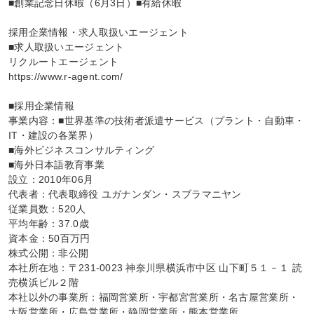
■創業記念日休暇（6月3日）■有給休暇

採用企業情報・求人取扱いエージェント

■求人取扱いエージェント

リクルートエージェント

https://www.r-agent.com/

■採用企業情報

事業内容：■世界基準の技術者派遣サービス（プラント・自動車・
IT・建設の各業界）

■海外ビジネスコンサルティング

■海外日本語教育事業

設立：2010年06月

代表者：代表取締役 ユガナンダン・スブラマニヤン

従業員数：520人

平均年齢：37.0歳

資本金：50百万円

株式公開：非公開

本社所在地：〒231-0023 神奈川県横浜市中区 山下町５１－１ 読
売横浜ビル２階

本社以外の事業所：福岡営業所・宇都宮営業所・名古屋営業所・
大阪営業所・広島営業所・静岡営業所・熊本営業所
