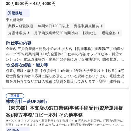
30万9500円～43万4000円
勤務地
東京都港区
業界未経験歓迎
年間休日120日以上
資格取得支援あり
介護休暇あり
月平均残業時間20時間以内
転勤なし
退職金あり
在宅OK
賞与あり
育休あり
完全週休2日制
交通費支給
仕事の内容
駅近5分以内
土日祝休み
寮・社宅あり
企業名 三井物産都市開発株式会社 求人名 【営業事務】業務職/三井物産グ
ループ/平均残業時間10H/完全週休2日 仕事の内容 オフィスビル、賃貸マ
ンション、物流倉庫等の不動産開発事業における用地取得、開発推進、賃
貸運営、売却、仲介・活用提案等を行う営業部門において事務業務を担当
必要な経験・能力等
いただきます。 【詳細】・契約書管理、契約書製本、捺印対応、ファイリ
必要な経験・能力等 【必須条件】■学歴：4年制大学卒業以上【歓迎】■宅
ング、登記簿取得、調書取得・支払業務（各種費用支払、支払管理、請
建士資格保有者※応募に際し必須としている資格はありません。宅建士資
求・支払データ登録、取引先マスター申請対応）・予算作成及び予実管
格をお持ちでない方は入社後に取得を推奨しております（取得・維持費用
理・各種稟議書、報告書作成業務・各種台帳管理、交際費・会議費支払報
の一部補助あり） 【求める人物像】 ・向学心豊かで、主体的に行動でき
告書作成及び月次管理・部内総務庶務全般 など※※配属先によっては上記
る方。 ・社内外の多様な関係者と協調して業務を進められるコミュニケー
の他に担当頂く業務が発生する場合があります。 募集職種 【営業事務】
正社員
ション力がある方。 ・チャレンジを厭わず、粘り強く業務に取り組める
株式会社三菱UFJ銀行
業務職/三井物産グループ/平均残業時間10H/完全週休2日
方。多様な関係者と謙虚に信頼関係を構築でき、期限を意識したスケジュ
ール管理が出来る方。※将来的に他部署（営業部門、コーポレート部門）
【東京都】本支店の窓口業務(事務手続受付/資産運用提
へのジョブローテーションの可能性があります。 学歴・資格 学歴：大学
案)/後方事務/ロビー応対 その他事務
院 大学 語学力： 資格：宅地建物取引士
★バックオフィスではなく顧客折衝を含む職種です★ 国内の本支店等にて下記の業務に
従事していただきます。 ■窓口/後方/ロビーにて事務手続等の受付・オペレーション、お
客様対応