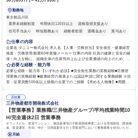
30万8557円～41万7939円
勤務地
東京都品川区
業界未経験歓迎
年間休日120日以上
資格取得支援あり
住宅手当あり
時短勤務あり
経験者歓迎
退職金あり
賞与あり
完全週休2日制
交通費支給
駅近5分以内
土日祝休み
仕事の内容
寮・社宅あり
企業名 タニコー株式会社 求人名 【人事・労務担当】安全衛生・健康経営
推進・労務管理/創業80年老舗メーカー 仕事の内容 社員の健康と安全の確
保・向上を軸に、組織全体の生産性向上および企業価値の向上のため、経
営層と密接に連携しながら、定型業務にとどまらず、制度設計や施策立案
必要な経験・能力等
などの上流工程から関与していただきます。 【主な業務内容】■安全衛生
必要な経験・能力等 【いずれか必須】■安全衛生業務の実務経験■労務管
業務（ストレスチェック、健康診断の運用、産業医との連携 など）■健康
理業務の実務経験 ■健康経営の推進または認証申請に関する業務経験 ※目
経営認証取得に向けた企画・推進■労務管理（労働時間の分析、労働環境
安：従業員数500名以上規模の企業でのご経験 【求める人物像】■周囲
の改善）■規程改定、制度設計、業務改善の推進■労働基準監督署対応、団
（社員・経営層）と円滑にコミュニケーションを図れる方■労務課題に対
体交渉対応 など 【採用背景】現在組織変革期の為、労務領域から組織力
し、迅速かつ的確に対応できる問題解決力をお持ちの方■チームおよび他
を底上げすべく、ともにご活躍いただける方の増員募集となります。 募集
正社員
部門と連携しながら業務を推進できる方■Excelや労務管理システムの実務
三井物産都市開発株式会社
職種 【人事・労務担当】安全衛生・健康経営推進・労務管理/創業80年老
使用経験をお持ちの方 学歴・資格 学歴：大学院 大学 高専 短大 専修学校
舗メーカー
高校 語学力： 資格：
【営業事務】業務職/三井物産グループ/平均残業時間10
H/完全週休2日 営業事務
オフィスビル、賃貸マンション、物流倉庫等の不動産開発事業における用地取得、開発推
進、賃貸運営、売却、仲介・活用提案等を行う営業部門において事務業務を担当いただき
ます。
月給