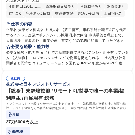
大阪府大阪市中央区
年間休日120日以上
資格取得支援あり
時短勤務あり
退職金あり
在宅OK
完全週休2日制
交通費支給
駅近5分以内
土日祝休み
服装自由
第二新卒歓迎
寮・社宅あり
食事補助あり
仕事の内容
企業名 大阪ガス株式会社 求人名 【第二新卒】事務系総合職 #関西を代表
するインフラ企業 #ポテンシャル採用 仕事の内容 事務系総合職として、
人事総務、資源海外、事業企画、営業などの業務に従事していただきま
す。 【業務内容の一例】■所属事業部の勤労業務 ■海外に関係する各種業
必要な経験・能力等
務 ■営業部門の企画スタッフ、ルート営業 【キャリアパス】入社後の配属
必要な経験・能力等 ★当社でご活躍期待できるポテンシャルを有している
ポジションで一定期間ご活躍頂いた後、本人の適性及び将来のキャリアを
方 【人物像】・ロジカルシンキングで物事を捉えられる ・社内及び社外
鑑みてジョブローテーションを行います。 【育成】OJTでの現場育成や研
関係者と円滑なコミュニケーションを図れる ■2024年度から2026年度ま
修カリキュラムを通じて、Daigasグループの業務で必要となる知識につい
での3ヵ年を対象とする「Daigasグループ中期経営計画2026」を策定しま
て学んでいただきます。 募集職種 【第二新卒】事務系総合職 #関西を代
した。https://www.osakagas.co.jp/company/press/pr2024/1777576_564
表するインフラ企業 #ポテンシャル採用
正社員
72.html ■エネルギーセキュリティの不安定化や気候変動による自然災害の
株式会社日本レジストリサービス
甚大化など、これまで以上に社会課題解決の重要性が高まっています。
「未来の日常」の創造に向けて持続可能な社会の実現に貢献してまいりま
【総務】未経験歓迎 /リモート可/世界で唯一の事業/福
す。 学歴・資格 学歴：大学院 大学 語学力： 資格：
利厚生 /再雇用有 総務
インターネット上の様々なサービスを支える当社にて、執務環境の整備や社内制度の検
討、イベント運営などの幅広い業務を担当し、間接的に会社の生産性向上や成長に貢献し
ている部署です。
月給
27万6000円以上
勤務地