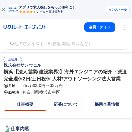
アプリで求人探しをもっと便利に！
インストール
レビュー高評価
無料
会員ログイン
他の求人を探す（勤務地 職種 年収など）
正社員
株式会社サンウェル
横浜【法人営業(建設業界)】海外エンジニアの紹介・派遣
完全週休2日/土日祝休 人材/アウトソーシング法人営業
25万3000円～33万円
月給
神奈川県横浜市中区
勤務地
仕事概要
応募について
採用企業情報
仕事内容