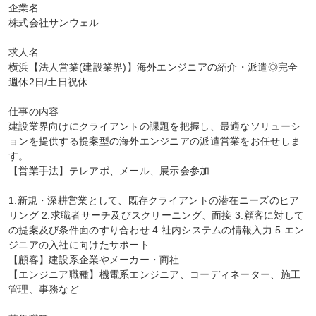
企業名

株式会社サンウェル

求人名

横浜【法人営業(建設業界)】海外エンジニアの紹介・派遣◎完全
週休2日/土日祝休

仕事の内容

建設業界向けにクライアントの課題を把握し、最適なソリューシ
ョンを提供する提案型の海外エンジニアの派遣営業をお任せしま
す。

【営業手法】テレアポ、メール、展示会参加

1.新規・深耕営業として、既存クライアントの潜在ニーズのヒア
リング 2.求職者サーチ及びスクリーニング、面接 3.顧客に対して
の提案及び条件面のすり合わせ 4.社内システムの情報入力 5.エン
ジニアの入社に向けたサポート

【顧客】建設系企業やメーカー・商社

【エンジニア職種】機電系エンジニア、コーディネーター、施工
管理、事務など
