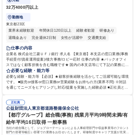
月給
32万4000円以上
勤務地
東京都23区
業界未経験歓迎
年間休日120日以上
経験者歓迎
研修あり
退職金あり
完全週休2日制
女性が活躍中
交通費支給
土日祝休み
仕事の内容
企業名 株式会社三菱ＵＦＪ銀行 求人名 【東京都】本支店の窓口業務(事務
手続受付/資産運用提案)/後方事務/ロビー応対 仕事の内容 ★バックオフィ
スではなく顧客折衝を含む職種です★ 国内の本支店等にて下記の業務に従
事していただきます。 ■窓口/後方/ロビーにて事務手続等の受付・オペレ
必要な経験・能力等
ーション、お客様対応 ■窓口にて、ご来店された個人のお客様に対して金
必要な経験・能力等 【必須】★顧客折衝経験を活かしてご活躍可能な環境
融商品のご提案 ■効率的な事務運用の検討・構築等 ≪業務紹介：ご応募前
です。 ■販売or接客or窓口業務or営業経験をお持ちの方(業界不問) ※対話
に必ずご覧ください≫ ※記事 https://www.mysite.bk.mufg.jp/career/circle/
を通じてニーズをヒアリングし対応/提案を実施した経験必須 ■正社員とし
article17/ ※動画 https://youtu.be/H-S7HaJqqbg 募集職種 【東京都】本支
ての就業経験1年以上 【歓迎】■金融業界での就業経験■銀行での預金為替
店の窓口業務(事務手続受付/資産運用提案)/後方事務/ロビー応対
事務経験 ■金融商品の提案・販売経験 ≪魅力≫研修やOJT環境が整ってい
正社員
るので安心して入行いただけます。 幅広いキャリアの選択肢があり、公募
公益財団法人東京都道路整備保全公社
や社内副業等を活用し、 一人ひとりが挑戦できるカルチャーが浸透してい
ます。 学歴・資格 学歴：大学院 大学 高専 短大 専修学校 高校 語学力：
【都庁グループ】総合職(事務) 残業月平均9時間未満/有
資格：
給年平均16日取得 一般事務
当社の総合職として、ジョブローテーションによる人事経理部門や収益事業等のフロント
部門の部署等幅広い部署での業務をお任せいたします。研修制度やキャリア支援が充実し