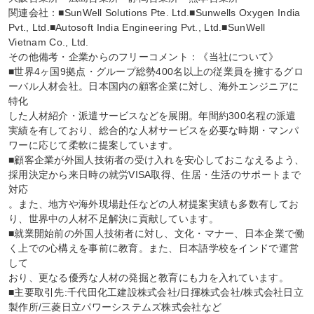
関連会社：■SunWell Solutions Pte. Ltd.■Sunwells Oxygen India 
Pvt., Ltd.■Autosoft India Engineering Pvt., Ltd.■SunWell 
Vietnam Co., Ltd.

その他備考・企業からのフリーコメント：《当社について》

■世界4ヶ国9拠点・グループ総勢400名以上の従業員を擁するグロ
ーバル人材会社。日本国内の顧客企業に対し、海外エンジニアに
特化

した人材紹介・派遣サービスなどを展開。年間約300名程の派遣
実績を有しており、総合的な人材サービスを必要な時期・マンパ
ワーに応じて柔軟に提案しています。

■顧客企業が外国人技術者の受け入れを安心しておこなえるよう、
採用決定から来日時の就労VISA取得、住居・生活のサポートまで
対応

。また、地方や海外現場赴任などの人材提案実績も多数有してお
り、世界中の人材不足解決に貢献しています。

■就業開始前の外国人技術者に対し、文化・マナー、日本企業で働
く上での心構えを事前に教育。また、日本語学校をインドで運営
して

おり、更なる優秀な人材の発掘と教育にも力を入れています。

■主要取引先:千代田化工建設株式会社/日揮株式会社/株式会社日立
製作所/三菱日立パワーシステムズ株式会社など
