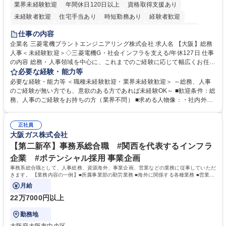
業界未経験歓迎
年間休日120日以上
資格取得支援あり
未経験者歓迎
住宅手当あり
時短勤務あり
経験者歓迎
退職金あり
在宅OK
賞与あり
完全週休2日制
交通費支給
仕事の内容
駅近5分以内
土日祝休み
服装自由
寮・社宅あり
食事補助あり
企業名 三菱電機プラントエンジニアリング株式会社 求人名 【大阪】総務
人事＜未経験歓迎＞◇三菱電機G・社会インフラを支える/年休127日 仕事
の内容 総務・人事領域を中心に、これまでのご経験に応じて幅広くお任せ
します。 ＜具体的には＞ ・総務/人事労務（給与・社保・勤怠管理など）
必要な経験・能力等
・採用・教育研修 ・福利厚生運用 など ※基本的には事務所勤務ですが、
必要な経験・能力等 ＜職種未経験歓迎・業界未経験歓迎＞ ～総務、人事
採用や教育等の業務内容により、関西圏以外への日帰り・宿泊を伴う国内
のご経験が無い方でも、意欲のある方であれば未経験OK～ ■歓迎条件：総
出張もございます。 ※担当業務を持ちつつ、お互いに助け合いながら、総
務、人事のご経験をお持ちの方（業界不問） ■求める人物像：・社内外の
務部という組織として協力しながら進める体制です。 募集職種 【大阪】
関係各部門との調整を率先して行い、業務を円滑に遂行できる協調性やコ
総務人事＜未経験歓迎＞◇三菱電機G・社会インフラを支える/年休127日
ミュニケーション能力を持っている方 ・人事総務領域に興味がありゼネラ
正社員
リスト志向をお持ちの方 学歴・資格 学歴：大学院 大学 語学力： 資格：
大阪ガス株式会社
【第二新卒】事務系総合職 #関西を代表するインフラ
企業 #ポテンシャル採用 事業企画
事務系総合職として、人事総務、資源海外、事業企画、営業などの業務に従事していただ
きます。 【業務内容の一例】■所属事業部の勤労業務 ■海外に関係する各種業務 ■営業部
門の企画スタッフ、ルート営業
月給
22万7000円以上
勤務地