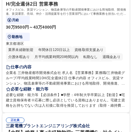
力： 資格：
H/完全週休2日 営業事務
オフィスビル、賃貸マンション、物流倉庫等の不動産開発事業における用地取得、開発推
進、賃貸運営、売却、仲介・活用提案等を行う営業部門において事務業務を担当いただき
ます。
月給
30万9500円～43万4000円
勤務地
東京都港区
業界未経験歓迎
年間休日120日以上
資格取得支援あり
介護休暇あり
月平均残業時間20時間以内
転勤なし
退職金あり
在宅OK
賞与あり
育休あり
完全週休2日制
交通費支給
仕事の内容
駅近5分以内
土日祝休み
寮・社宅あり
企業名 三井物産都市開発株式会社 求人名 【営業事務】業務職/三井物産グ
ループ/平均残業時間10H/完全週休2日 仕事の内容 オフィスビル、賃貸マ
ンション、物流倉庫等の不動産開発事業における用地取得、開発推進、賃
貸運営、売却、仲介・活用提案等を行う営業部門において事務業務を担当
必要な経験・能力等
いただきます。 【詳細】・契約書管理、契約書製本、捺印対応、ファイリ
必要な経験・能力等 【必須条件】■学歴：4年制大学卒業以上【歓迎】■宅
ング、登記簿取得、調書取得・支払業務（各種費用支払、支払管理、請
建士資格保有者※応募に際し必須としている資格はありません。宅建士資
求・支払データ登録、取引先マスター申請対応）・予算作成及び予実管
格をお持ちでない方は入社後に取得を推奨しております（取得・維持費用
理・各種稟議書、報告書作成業務・各種台帳管理、交際費・会議費支払報
の一部補助あり） 【求める人物像】 ・向学心豊かで、主体的に行動でき
告書作成及び月次管理・部内総務庶務全般 など※※配属先によっては上記
る方。 ・社内外の多様な関係者と協調して業務を進められるコミュニケー
の他に担当頂く業務が発生する場合があります。 募集職種 【営業事務】
正社員
ション力がある方。 ・チャレンジを厭わず、粘り強く業務に取り組める
三菱電機プラントエンジニアリング株式会社
業務職/三井物産グループ/平均残業時間10H/完全週休2日
方。多様な関係者と謙虚に信頼関係を構築でき、期限を意識したスケジュ