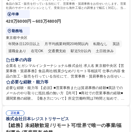
食品の加工・販売を行っている当社にて、営業事務・貿易事務をお任せいたします。営業
社員のサポートポジションとして、受発注から海外工場との調整まで幅広く対応し、当社
事業の根幹を支えていただきます。
年俸
420万6000円～603万4800円
勤務地
東京都中央区
年間休日120日以上
月平均残業時間20時間以内
転勤なし
英語
退職金あり
在宅OK
交通費支給
駅近5分以内
土日祝休み
仕事の内容
企業名 ヒガシマルインターナショナル株式会社 求人名 東京都中央区【営
業事務・貿易事務】食品商社/残業少なめ/リモート等相談可 仕事の内容 食
品の加工・販売を行っている当社にて、営業事務・貿易事務をお任せいた
します。営業社員のサポートポジションとして、受発注から海外工場との
必要な経験・能力等
調整まで幅広く対応し、当社事業の根幹を支えていただきます。 ■受発注
必要な経験・能力等 【必須】■営業事務または貿易事務の経験■英語での
業務、請求書発行 ■海外工場とのスケジュール調整 ■在庫管理 ■輸入書類
メールのやり取りに抵抗感の無い方 【尚可】■商社での営業事務の経験■
の確認・作成 ■配送手配 ■通関業者を通して行う輸出入業全般 ■倉庫との
通関業務の経験。 【働き方について】所定労働時間は7時間と短めで、残
倉入れ調整等 ※ゼネラリストとしてのキャリアアップを目指すことが可能
業も月平均20時間以下です。時差出勤制度や週1日のリモート勤務も相談
です。単に商品を販売するだけでなく原料の仕入れから販売までをトータ
可能で、ワークライフバランスを保ち長期就業しやすい環境です。 【当社
ルプロデュースしているため、商品に関わる全ての業務をサポート頂きま
正社員
の強み】1991年の設立以来、外食産業を中心としたお客様の多様なニー
株式会社日本レジストリサービス
す。 募集職種 東京都中央区【営業事務・貿易事務】食品商社/残業少なめ/
ズに沿った冷凍水産物等の生産・輸入・販売を一貫して手掛けています。
リモート等相談可
自社工場と海外拠点の強固な連携によるワンストップサービスが最大の強
【総務】未経験歓迎 /リモート可/世界で唯一の事業/福
みです。 学歴・資格 学歴：大学院 大学 語学力：英語 資格：