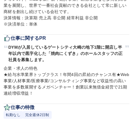
業を展開し、世界で一番社会貢献のできる会社として常に新しい
商材を創出し続けている会社です。

決算情報：決算期 売上高 非公開 経常利益 非公開

※決済単位：単体
仕事に関するPR
DYMが入居しているゲートシティ大崎の地下1階に開店し半
年以内で黒字化した「焼肉にくずき」のホールスタッフの正
社員を募集します。
企業・求人の特色

★給与水準業界トップクラス！年間4回の昇給のチャンス有★Web
事業/人材事業/医療事業/コンサルティング事業など収益性の高い
事業を多数展開するメガベンチャー！創業以来無借金経営で21期
連続増収増益！
仕事の特徴
転勤なし
完全週休2日制