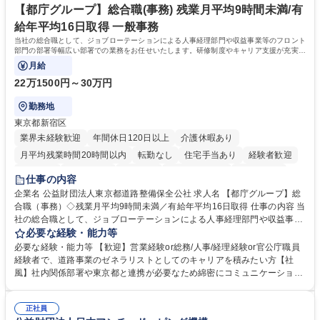
【都庁グループ】総合職(事務) 残業月平均9時間未満/有
給年平均16日取得 一般事務
当社の総合職として、ジョブローテーションによる人事経理部門や収益事業等のフロント
部門の部署等幅広い部署での業務をお任せいたします。研修制度やキャリア支援が充実し
ております！ ※下記業務詳細
月給
22万1500円～30万円
勤務地
東京都新宿区
業界未経験歓迎
年間休日120日以上
介護休暇あり
月平均残業時間20時間以内
転勤なし
住宅手当あり
経験者歓迎
研修あり
退職金あり
賞与あり
完全週休2日制
交通費支給
仕事の内容
駅近5分以内
資格取得手当あり
食事補助あり
企業名 公益財団法人東京都道路整備保全公社 求人名 【都庁グループ】総
合職（事務）◇残業月平均9時間未満／有給年平均16日取得 仕事の内容 当
社の総合職として、ジョブローテーションによる人事経理部門や収益事業
等のフロント部門の部署等幅広い部署での業務をお任せいたします。研修
必要な経験・能力等
制度やキャリア支援が充実しております！ ※下記業務詳細 【業務詳細】■
必要な経験・能力等 【歓迎】営業経験or総務/人事/経理経験or官公庁職員
管理部門：広報、人事、経理など当公社の運営に係る管理業務 ■収益部
経験者で、道路事業のゼネラリストとしてのキャリアを積みたい方【社
門：駐車場の新規開拓、管理運営、新宿駅西口広場の「イベントコーナ
風】社内関係部署や東京都と連携が必要なため綿密にコミュニケーション
ー」などの管理運営 ■道路部門：整備の急がれる骨格幹線道路や木造住宅
を図っています。 【業務の魅力】■幅広く携われる：総合職（事務）で
密集地域の特定整備路線の用地取得、道路に関する普及啓発事業、都内の
は、駐車場の管理運営や道路用地の取得、公益財団法人の中枢を担う管理
道路施設や道路工事現場の見学ツアー事業 ※入社後は上記いずれかの部門
正社員
部門など多岐に渡る業務を経験できます。 ■様々なプロジェクト：駐車場