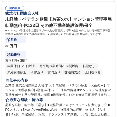
ます！ ■建設会社やサブコン会社での事務職経験 ■CADの使用経験 ■施工
発注処理■技術部門や現場担当者との連絡調整業務 ※必要な知識は業務の
図面の作成経験 ■配管図面の作成経験 ※SUM・VLOOKUP・SUMIFなど
中で少しずつ身につけられますので、専門知識を持たない方でも安心して
契約社員
を使用しますが既存フォーマットへの入力・修正が中心です。一から関数
株式会社関東合人社
ご応募いただけます。 募集職種 四ツ谷【一般事務】国内トップクラスの
を組むことはありませんのでご安心ください。 学歴・資格 学歴：大学院
冷凍機メーカー/年休125日/月残業10h
大学 高専 短大 専修学校 高校 語学力： 資格：第一種運転免許普通自動車
未経験・ベテラン歓迎【お茶の水】マンション管理事務
転勤無/年休123日 その他不動産施設管理/保全
■マンション管理組合の運営サポート及び管理員の指導 ■担当物件における修繕工事等受
注業務 ■事務所内での事務業務等 ★異業界からの転職者が多数活躍しています
月給
38万円
勤務地
東京都千代田区
年間休日120日以上
月平均残業時間20時間以内
転勤なし
未経験者歓迎
研修あり
賞与あり
交通費支給
土日祝休み
仕事の内容
企業名 株式会社関東合人社 求人名 未経験・ベテラン歓迎【お茶の水】マ
ンション管理事務◎転勤無/年休123日 仕事の内容 ■マンション管理組合の
運営サポート及び管理員の指導 ■担当物件における修繕工事等受注業務 ■
事務所内での事務業務等 ★異業界からの転職者が多数活躍しています
必要な経験・能力等
【年収補足】532万円 ＋別途インセンティヴで平均約100万円/年（昨年度
必要な経験・能力等 【必須】■資格取得に向けてコツコツ努力できる方 ■
実績） ＋管理業務主任者資格手当50,000円/月 ★親会社である株式会社合
PCスキル（Excel,PowerPoint,Word） ■積極的に行動できる方 【入社
人社計画研究所社のグループ会社として、質の高いサービスと適性価格を
者】49歳：事務経験、32歳：ドラッグストア勤務、 58歳：飲食店勤務