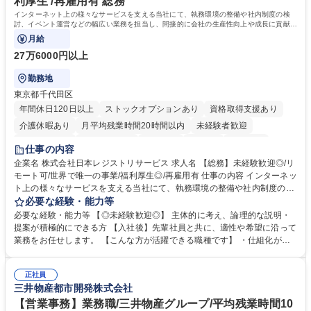
利厚生 /再雇用有 総務
インターネット上の様々なサービスを支える当社にて、執務環境の整備や社内制度の検
討、イベント運営などの幅広い業務を担当し、間接的に会社の生産性向上や成長に貢献し
ている部署です。
月給
27万6000円以上
勤務地
東京都千代田区
年間休日120日以上
ストックオプションあり
資格取得支援あり
介護休暇あり
月平均残業時間20時間以内
未経験者歓迎
住宅手当あり
時短勤務あり
研修あり
在宅OK
賞与あり
仕事の内容
完全週休2日制
交通費支給
駅近5分以内
土日祝休み
服装自由
企業名 株式会社日本レジストリサービス 求人名 【総務】未経験歓迎◎/リ
モート可/世界で唯一の事業/福利厚生◎/再雇用有 仕事の内容 インターネッ
ト上の様々なサービスを支える当社にて、執務環境の整備や社内制度の検
討、イベント運営などの幅広い業務を担当し、間接的に会社の生産性向上
必要な経験・能力等
や成長に貢献している部署です。 会社の全メンバーが安心して長く成果を
必要な経験・能力等 【◎未経験歓迎◎】 主体的に考え、論理的な説明・
発揮できる環境を整えるために、毎日のメンテナンスや維持管理に加え、
提案が積極的にできる方 【入社後】先輩社員と共に、適性や希望に沿って
新たな施策検討を積極的に行っていただき、会社全体を巻き込み課題解決
業務をお任せします。 【こんな方が活躍できる職種です】 ・仕組化が好
を推進。 ・オフィス運営：執務環境の整備・物品管理・社内規定整備/改
き/得意・協働の姿勢を持っている・優先順位付け、マルチタスクが得意・
善・イベント企画/運営・非常時の対応 など、本人の希望や適性によって
様々な立場で物事を考えられる・定型業務だけでなく突発的な出来事にも
幅広い業務の体得が可能で、多様なキャリアパスを描くことも可能です。
正社員
対処できる・新しいことに興味関心がある 【魅力】■自己啓発支援：資格
三井物産都市開発株式会社
募集職種 【総務】未経験歓迎◎/リモート可/世界で唯一の事業/福利厚生◎/
取得や通信教育など費用の80%（年間25万円まで）を補助 ■住宅手当：家
再雇用有
賃の50%（月額7万円まで）を補助 学歴・資格 学歴：大学院 大学 語学
【営業事務】業務職/三井物産グループ/平均残業時間10