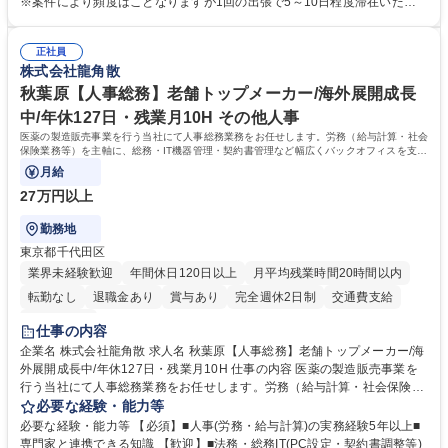
※案件により頻度はことなりますが1回の出張で5～10日程度滞在いただ
管理及び品質管理を担当。仕様書の作成、生産スケジュールの組立て、工
く予定です。 【歓迎】■英語もしくは中国語に抵抗のない方■雑貨品など
場へ見積依頼・価格交渉、サンプルの品質確認や検査の手配、ライセンス
の生産管理業務の経験 ≪求める人物像≫ ・製品の検品業務などあるた
元様とのやり取り、輸入関連の書類の管理、国内倉庫での品質チェック、
正社員
め、『コツコツと実直に取り組める方』 ・工場やライセンス元を含む社内
株式会社龍角散
工場開拓などがございます。 募集職種 【生産管理】キャラクターバック
外関係者と友好なコミュニケーションが取れる方 ※折衝は営業担当がメイ
や雑貨の生産・品質管理/年休125日/転勤無
ンで行います。 学歴・資格 学歴：大学院 大学 高専 短大 専修学校 高校 語
秋葉原【人事総務】老舗トップメーカー/海外展開成長
学力： 資格：
中/年休127日・残業月10H その他人事
医薬の製造販売事業を行う当社にて人事総務業務をお任せします。労務（給与計算・社会
保険業務等）を主軸に、総務・IT機器管理・契約書管理など幅広くバックオフィスを支え
る業務です。
月給
27万円以上
勤務地
東京都千代田区
業界未経験歓迎
年間休日120日以上
月平均残業時間20時間以内
転勤なし
退職金あり
賞与あり
完全週休2日制
交通費支給
土日祝休み
仕事の内容
企業名 株式会社龍角散 求人名 秋葉原【人事総務】老舗トップメーカー/海
外展開成長中/年休127日・残業月10H 仕事の内容 医薬の製造販売事業を
行う当社にて人事総務業務をお任せします。労務（給与計算・社会保険業
務等）を主軸に、総務・IT機器管理・契約書管理など幅広くバックオフィ
必要な経験・能力等
スを支える業務です。 【具体的には】 ■人事労務：勤怠管理、給与・賞与
必要な経験・能力等 【必須】■人事(労務・給与計算)の実務経験5年以上■
計算、社保対応（社労士窓口）、就業規則改定、新卒・中途採用、面接対
専門家と連携できる知識 【歓迎】■法務・総務IT(PC設定・契約書調整等)