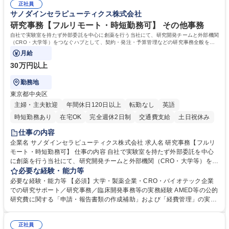
正社員
るので安心して入行いただけます。 幅広いキャリアの選択肢があり、公募
サノダインセラピューティクス株式会社
や社内副業等を活用し、 一人ひとりが挑戦できるカルチャーが浸透してい
ます。 学歴・資格 学歴：大学院 大学 高専 短大 専修学校 高校 語学力：
研究事務【フルリモート・時短勤務可】 その他事務
資格：
自社で実験室を持たず外部委託を中心に創薬を行う当社にて、研究開発チームと外部機関
（CRO・大学等）をつなぐハブとして、契約・発注・予算管理などの研究事務全般をお
任せします。
月給
30万円以上
勤務地
東京都中央区
主婦・主夫歓迎
年間休日120日以上
転勤なし
英語
時短勤務あり
在宅OK
完全週休2日制
交通費支給
土日祝休み
仕事の内容
企業名 サノダインセラピューティクス株式会社 求人名 研究事務【フルリ
モート・時短勤務可】 仕事の内容 自社で実験室を持たず外部委託を中心
に創薬を行う当社にて、研究開発チームと外部機関（CRO・大学等）をつ
なぐハブとして、契約・発注・予算管理などの研究事務全般をお任せしま
必要な経験・能力等
す。 ■見積取得、発注、検収、請求処理等の事務手続き ■委託先との定例
必要な経験・能力等 【必須】大学・製薬企業・CRO・バイオテック企業
会議の調整・アジェンダ準備・議事録作成 ■研究報告書、試験関連資料、
での研究サポート／研究事務／臨床開発事務等の実務経験 AMED等の公的
SOP等の整備・版管理・保管 ■研究開発の進捗・タイムライン・予算執行
研究費に関する「申請・報告書類の作成補助」および「経費管理」の実務
管理サポート ■AMED等公的研究費の申請・報告書類作成補助および経費
経験 【尚可】 ■URA経験または産学連携・研究費管理の経験 ■AMED等の
管理 ■社内外関係者との連絡調整・その他研究開発に関わる総務・庶務 募
公的研究費の申請・執行管理経験 ■英語での文書読解・メール対応力 【働
集職種 研究事務【フルリモート・時短勤務可】
正社員
き方について】フルリモートやハイブリッド勤務、時短勤務など個々のラ