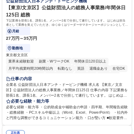
公益財団法人日本アンチ・ドーピング機構
へ配属。※業務内容変更の範囲：会社の定める業務 募集職種 【都庁グル
事業の他、新宿駅西口広場内に設置された照明を兼ねた広告「ブライトサ
ープ】総合職（事務）◇残業月平均9時間未満／有給年平均16日取得
イン」の管理運営を行うなど、事業収益を生み出す活動を積極的に行って
【東京/文京区】公益財団法人の総務人事業務/年間休日
います。 学歴・資格 学歴：大学院 大学 高専 短大 専修学校 高校 語学力：
125日 総務
資格：
下記業務を部長1名、課長1名、メンバー2名で分担して遂行しています。 はじめは担当
者として業務を覚えていただき、ゆくゆくはリーダーやマネージャーポジションとして活
躍いただくことを期待しています。
月給
27万円～35万円
勤務地
東京都文京区
業界未経験歓迎
副業・WワークOK
年間休日120日以上
月平均残業時間20時間以内
転勤なし
英語
退職金あり
在宅OK
賞与あり
育休あり
完全週休2日制
交通費支給
土日祝休み
仕事の内容
食事補助あり
企業名 公益財団法人日本アンチ・ドーピング機構 求人名 【東京／文京
区】公益財団法人の総務人事業務／年間休日125日 仕事の内容 下記業務を
部長1名、課長1名、メンバー2名で分担して遂行しています。 はじめは担
当者として業務を覚えていただき、ゆくゆくはリーダーやマネージャーポ
必要な経験・能力等
ジションとして活躍いただくことを期待しています。 【総務・人事グルー
必要な経験・能力等 ・公的助成金や補助金の申請・四半期、年間報告経験
プの業務内容】 ・人事制度関連 ・採用活動 ・教育研修の企画、実行 ・勤
・総務経験 ・PCスキル中級以上（Word、Excel、PowerPoint） ・社内外
怠管理 ・官公庁への各種提出 ・法定の会議運営（評議員会、理事会） ・
と円滑な調整ができるコミュニケーション能力 ・口が堅い方 ■歓迎要件
コンプライアンス ・内部規程やルールの管理、整備、文書管理 ・契約関
・採用業務経験 ・英語に抵抗がない方 ・営業経験 学歴・資格 学歴：大学
連 ・衛生管理 ・防災関連・公的助成金の管理・オフィス、ファシリティ
院 大学 高専 短大 専修学校 高校 語学力： 資格：
管理 ・福利厚生関連 ・職員からの問合せ、相談対応 ・その他日常の総務
正社員