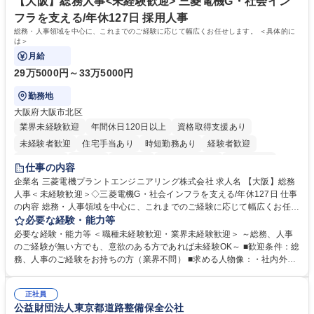
ール管理が出来る方。※将来的に他部署（営業部門、コーポレート部門）
【大阪】総務人事<未経験歓迎> 三菱電機G・社会イン
へのジョブローテーションの可能性があります。 学歴・資格 学歴：大学
フラを支える/年休127日 採用人事
院 大学 語学力： 資格：宅地建物取引士
総務・人事領域を中心に、これまでのご経験に応じて幅広くお任せします。 ＜具体的に
は＞
月給
29万5000円～33万5000円
勤務地
大阪府大阪市北区
業界未経験歓迎
年間休日120日以上
資格取得支援あり
未経験者歓迎
住宅手当あり
時短勤務あり
経験者歓迎
退職金あり
在宅OK
賞与あり
完全週休2日制
交通費支給
仕事の内容
駅近5分以内
土日祝休み
服装自由
寮・社宅あり
食事補助あり
企業名 三菱電機プラントエンジニアリング株式会社 求人名 【大阪】総務
人事＜未経験歓迎＞◇三菱電機G・社会インフラを支える/年休127日 仕事
の内容 総務・人事領域を中心に、これまでのご経験に応じて幅広くお任せ
します。 ＜具体的には＞ ・総務/人事労務（給与・社保・勤怠管理など）
必要な経験・能力等
・採用・教育研修 ・福利厚生運用 など ※基本的には事務所勤務ですが、
必要な経験・能力等 ＜職種未経験歓迎・業界未経験歓迎＞ ～総務、人事
採用や教育等の業務内容により、関西圏以外への日帰り・宿泊を伴う国内
のご経験が無い方でも、意欲のある方であれば未経験OK～ ■歓迎条件：総
出張もございます。 ※担当業務を持ちつつ、お互いに助け合いながら、総
務、人事のご経験をお持ちの方（業界不問） ■求める人物像：・社内外の
務部という組織として協力しながら進める体制です。 募集職種 【大阪】
関係各部門との調整を率先して行い、業務を円滑に遂行できる協調性やコ
総務人事＜未経験歓迎＞◇三菱電機G・社会インフラを支える/年休127日
ミュニケーション能力を持っている方 ・人事総務領域に興味がありゼネラ
正社員
リスト志向をお持ちの方 学歴・資格 学歴：大学院 大学 語学力： 資格：
公益財団法人東京都道路整備保全公社