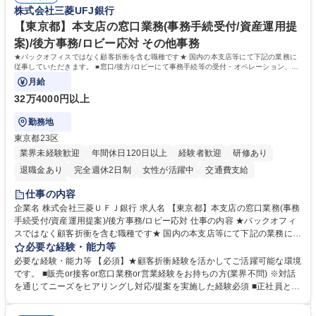
株式会社三菱UFJ銀行
業務全般 募集職種 【東京／文京区】公益財団法人の総務人事業務／年間
休日125日
【東京都】本支店の窓口業務(事務手続受付/資産運用提
案)/後方事務/ロビー応対 その他事務
★バックオフィスではなく顧客折衝を含む職種です★ 国内の本支店等にて下記の業務に
従事していただきます。 ■窓口/後方/ロビーにて事務手続等の受付・オペレーション、お
客様対応
月給
32万4000円以上
勤務地
東京都23区
業界未経験歓迎
年間休日120日以上
経験者歓迎
研修あり
退職金あり
完全週休2日制
女性が活躍中
交通費支給
土日祝休み
仕事の内容
企業名 株式会社三菱ＵＦＪ銀行 求人名 【東京都】本支店の窓口業務(事務
手続受付/資産運用提案)/後方事務/ロビー応対 仕事の内容 ★バックオフィ
スではなく顧客折衝を含む職種です★ 国内の本支店等にて下記の業務に従
事していただきます。 ■窓口/後方/ロビーにて事務手続等の受付・オペレ
必要な経験・能力等
ーション、お客様対応 ■窓口にて、ご来店された個人のお客様に対して金
必要な経験・能力等 【必須】★顧客折衝経験を活かしてご活躍可能な環境
融商品のご提案 ■効率的な事務運用の検討・構築等 ≪業務紹介：ご応募前
です。 ■販売or接客or窓口業務or営業経験をお持ちの方(業界不問) ※対話
に必ずご覧ください≫ ※記事 https://www.mysite.bk.mufg.jp/career/circle/
を通じてニーズをヒアリングし対応/提案を実施した経験必須 ■正社員とし
article17/ ※動画 https://youtu.be/H-S7HaJqqbg 募集職種 【東京都】本支
ての就業経験1年以上 【歓迎】■金融業界での就業経験■銀行での預金為替
店の窓口業務(事務手続受付/資産運用提案)/後方事務/ロビー応対
事務経験 ■金融商品の提案・販売経験 ≪魅力≫研修やOJT環境が整ってい