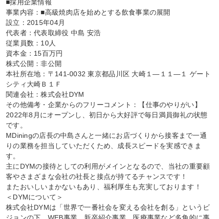
■採用企業情報

事業内容：■高級焼肉店を始めとする飲食事業の展開

設立：2015年04月

代表者：代表取締役 中島 安浩

従業員数：10人

資本金：15百万円

株式公開：非公開

本社所在地：〒141-0032 東京都品川区 大崎１―１１―１ ゲート
シティ大崎Ｂ１Ｆ

関連会社：株式会社DYM

その他備考・企業からのフリーコメント：【仕事のやりがい】

2022年8月にオープンし、初日から大好評で毎日満員御礼の状態
です。

MDiningの店長の中島さんと一緒にお店づくりから接客まで一通
りの業務を担当していただくため、成長スピードを実感できま
す。

主にDYMの接待としての利用がメインとなるので、当社の重要顧
客やさまざまな会社の社長と接点が持てるチャンスです！

またおいしいまかないもあり、福利厚生も充実しております！

＜DYMについて＞

株式会社DYMは「世界で一番社会を変える会社を創る」というビ
ジョンの下、WEB事業、新卒紹介事業、医療事業など多角的に事