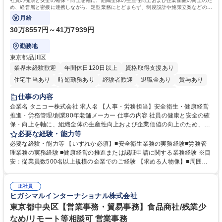
社員の健康と安全の確保・向上を軸に、組織全体の生産性向上および企業価値の向上のた
め、経営層と密接に連携しながら、定型業務にとどまらず、制度設計や施策立案などの上
流工程から関与していただきます。
月給
30万8557円～41万7939円
勤務地
東京都品川区
業界未経験歓迎
年間休日120日以上
資格取得支援あり
住宅手当あり
時短勤務あり
経験者歓迎
退職金あり
賞与あり
完全週休2日制
交通費支給
駅近5分以内
土日祝休み
仕事の内容
寮・社宅あり
企業名 タニコー株式会社 求人名 【人事・労務担当】安全衛生・健康経営
推進・労務管理/創業80年老舗メーカー 仕事の内容 社員の健康と安全の確
保・向上を軸に、組織全体の生産性向上および企業価値の向上のため、経
営層と密接に連携しながら、定型業務にとどまらず、制度設計や施策立案
必要な経験・能力等
などの上流工程から関与していただきます。 【主な業務内容】■安全衛生
必要な経験・能力等 【いずれか必須】■安全衛生業務の実務経験■労務管
業務（ストレスチェック、健康診断の運用、産業医との連携 など）■健康
理業務の実務経験 ■健康経営の推進または認証申請に関する業務経験 ※目
経営認証取得に向けた企画・推進■労務管理（労働時間の分析、労働環境
安：従業員数500名以上規模の企業でのご経験 【求める人物像】■周囲
の改善）■規程改定、制度設計、業務改善の推進■労働基準監督署対応、団
（社員・経営層）と円滑にコミュニケーションを図れる方■労務課題に対
体交渉対応 など 【採用背景】現在組織変革期の為、労務領域から組織力
し、迅速かつ的確に対応できる問題解決力をお持ちの方■チームおよび他
を底上げすべく、ともにご活躍いただける方の増員募集となります。 募集
正社員
部門と連携しながら業務を推進できる方■Excelや労務管理システムの実務
ヒガシマルインターナショナル株式会社
職種 【人事・労務担当】安全衛生・健康経営推進・労務管理/創業80年老
使用経験をお持ちの方 学歴・資格 学歴：大学院 大学 高専 短大 専修学校
舗メーカー
高校 語学力： 資格：
東京都中央区【営業事務・貿易事務】食品商社/残業少
なめ/リモート等相談可 営業事務