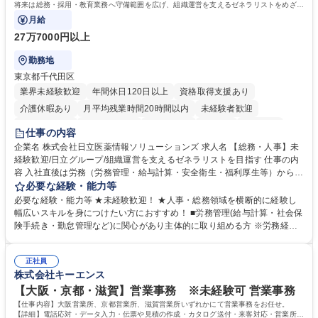
簿記検定1級 日商簿記検定2級 日商簿記検定3級
将来は総務・採用・教育業務へ守備範囲を広げ、組織運営を支えるゼネラリストをめざせ
ます。
月給
27万7000円以上
勤務地
東京都千代田区
業界未経験歓迎
年間休日120日以上
資格取得支援あり
介護休暇あり
月平均残業時間20時間以内
未経験者歓迎
住宅手当あり
時短勤務あり
退職金あり
在宅OK
賞与あり
仕事の内容
育休あり
完全週休2日制
交通費支給
土日祝休み
寮・社宅あり
企業名 株式会社日立医薬情報ソリューションズ 求人名 【総務・人事】未
経験歓迎/日立グループ/組織運営を支えるゼネラリストを目指す 仕事の内
容 入社直後は労務（労務管理・給与計算・安全衛生・福利厚生等）からお
任せいたします。将来は総務・採用・教育業務へ守備範囲を広げ、組織運
必要な経験・能力等
営を支えるゼネラリストをめざせます。 ・初期業務：労働時間管理、給与
必要な経験・能力等 ★未経験歓迎！ ★人事・総務領域を横断的に経験し
計算、社会保険対応、福利厚生管理、安全衛生、健康経営推進等をお任せ
幅広いスキルを身につけたい方におすすめ！ ■労務管理(給与計算・社会保
します。ご経験に応じて、休職者管理など、幅広く経験を積んでいただき
険手続き・勤怠管理など)に関心があり主体的に取り組める方 ※労務経験
ます。 ・将来的な広がり：総務・採用・教育・税務対応・経営企画等。
者は早期にご活躍いただけます。 ■チームで仕事を推進できる方■将来は
★メンバーがマンツーマンで丁寧に教えるため、ご経験が浅くても安心！
マネジメント職として活躍したい 【尚可】■人事、労務、採用、教育業務
幅広く経験を積みたい意欲がある方に最適な環境です。 募集職種 【総
正社員
のご経験 ■労務管理（給与計算・社会保険手続き・勤怠管理など）の経験
株式会社キーエンス
務・人事】未経験歓迎/日立グループ/組織運営を支えるゼネラリストを目
■衛生管理者の資格をお持ちの方 学歴・資格 学歴：大学院 大学 高専 短大
指す
専修学校 高校 語学力： 資格：
【大阪・京都・滋賀】営業事務 ※未経験可 営業事務
【仕事内容】大阪営業所、京都営業所、滋賀営業所いずれかにて営業事務をお任せ。
【詳細】電話応対・データ入力・伝票や見積の作成・カタログ送付・来客対応・営業所内