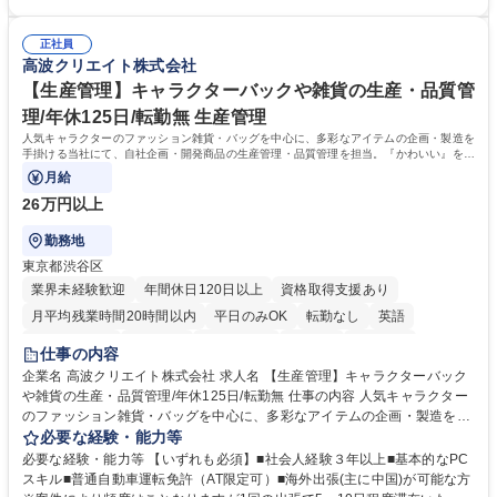
武器に約20年受託戸数増加中です。https://www.gojin.co.jp/abt/abt_3.html
等：中途採用の9割が未経験者！ 【資格取得支援】■メンター制度■社内模
募集職種 未経験・ベテラン歓迎【お茶の水】マンション管理事務◎転勤
試や研修制度など充実！ ＊未資格者の8割以上が入社2年以内に資格を取
無/年休123日
正社員
得出来ております！ 【魅力】■フレックス制度、未経験からでも下限年収
高波クリエイト株式会社
を一律支給！ ■管理業務主任者資格取得後には50,000円/月の手当あり！
学歴・資格 学歴：大学院 大学 高専 短大 専修学校 高校 語学力： 資格：第
【生産管理】キャラクターバックや雑貨の生産・品質管
一種運転免許普通自動車
理/年休125日/転勤無 生産管理
人気キャラクターのファッション雑貨・バッグを中心に、多彩なアイテムの企画・製造を
手掛ける当社にて、自社企画・開発商品の生産管理・品質管理を担当。『かわいい』を届
けるやりがいのあるポジションです。
月給
26万円以上
勤務地
東京都渋谷区
業界未経験歓迎
年間休日120日以上
資格取得支援あり
月平均残業時間20時間以内
平日のみOK
転勤なし
英語
住宅手当あり
研修あり
退職金あり
在宅OK
賞与あり
仕事の内容
完全週休2日制
交通費支給
駅近5分以内
中国語
土日祝休み
企業名 高波クリエイト株式会社 求人名 【生産管理】キャラクターバック
や雑貨の生産・品質管理/年休125日/転勤無 仕事の内容 人気キャラクター
のファッション雑貨・バッグを中心に、多彩なアイテムの企画・製造を手
掛ける当社にて、自社企画・開発商品の生産管理・品質管理を担当。『か
必要な経験・能力等
わいい』を届けるやりがいのあるポジションです。 有名ブランドやキャラ
必要な経験・能力等 【いずれも必須】■社会人経験３年以上■基本的なPC
クターライセンスを活用した商品の企画・開発・販売を行っています。企
スキル■普通自動車運転免許（AT限定可）■海外出張(主に中国)が可能な方
画段階から納品まで、商品の製造に関わる全てのプロセスにおいて、生産