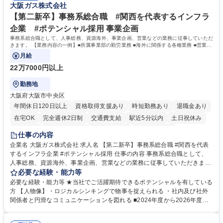
大阪ガス株式会社
イフスタイルに応じた柔軟な働き方が可能です。育児や介護との両立も応
【第二新卒】事務系総合職 #関西を代表するインフラ
援します。 学歴・資格 学歴：大学院 大学 語学力： 資格：
企業 #ポテンシャル採用 事業企画
事務系総合職として、人事総務、資源海外、事業企画、営業などの業務に従事していただ
きます。 【業務内容の一例】■所属事業部の勤労業務 ■海外に関係する各種業務 ■営業部
門の企画スタッフ、ルート営業
月給
22万7000円以上
勤務地
大阪府大阪市中央区
年間休日120日以上
資格取得支援あり
時短勤務あり
退職金あり
在宅OK
完全週休2日制
交通費支給
駅近5分以内
土日祝休み
服装自由
第二新卒歓迎
寮・社宅あり
食事補助あり
仕事の内容
企業名 大阪ガス株式会社 求人名 【第二新卒】事務系総合職 #関西を代表
するインフラ企業 #ポテンシャル採用 仕事の内容 事務系総合職として、
人事総務、資源海外、事業企画、営業などの業務に従事していただきま
す。 【業務内容の一例】■所属事業部の勤労業務 ■海外に関係する各種業
必要な経験・能力等
務 ■営業部門の企画スタッフ、ルート営業 【キャリアパス】入社後の配属
必要な経験・能力等 ★当社でご活躍期待できるポテンシャルを有している
ポジションで一定期間ご活躍頂いた後、本人の適性及び将来のキャリアを
方 【人物像】・ロジカルシンキングで物事を捉えられる ・社内及び社外
鑑みてジョブローテーションを行います。 【育成】OJTでの現場育成や研
関係者と円滑なコミュニケーションを図れる ■2024年度から2026年度ま
修カリキュラムを通じて、Daigasグループの業務で必要となる知識につい
での3ヵ年を対象とする「Daigasグループ中期経営計画2026」を策定しま
て学んでいただきます。 募集職種 【第二新卒】事務系総合職 #関西を代
した。https://www.osakagas.co.jp/company/press/pr2024/1777576_564