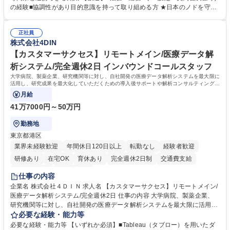
応、採用補助、教育・研修、就業規則改定、人事制度 ■総務：庶務、備品
の経験■協調性があり目的意識を持って取り組める方 ★日本のノドを守り
管理、社内IT機器管理 ■法務・その他：契約書作成管理、締結前の社内調
200年。「おくすり飲めたね」等の独自特許製品や生薬を活かしたオンリ
整 ※少数精鋭のため、経験に応じて縦割りにならず幅広い業務でご活躍い
ーワン商品を展開。 ★近年は海外売上比率も上昇中で、協力工場との連携
ただけます。 募集職種 秋葉原【人事総務】老舗トップメーカー/海外展開
正社員
強化など急激な環境変化にも能動的に進化する経営基盤があります。 ★時
株式会社4DIN
成長中/年休127日・残業月10H
差勤務制度があり、残業も月10時間程度。ワークライフバランスを保ちな
がら長期的なキャリア形成が可能です。 学歴・資格 学歴：大学院 大学 語
【カスタマーサクセス】リモートメイン/医療データ解
学力： 資格：第一種運転免許普通自動車
析システム/完全週休2日 インバウンドコールスタッフ
大学病院、製薬企業、研究機関等に対し、自社開発の医療データ解析システムを最大限に
活用し、研究成果を最大化していただくための導入後サポートや解析コンサルティング、
活用アドバイス業務等をお任せします。
月給
41万7000円～50万円
勤務地
東京都港区
業界未経験歓迎
年間休日120日以上
転勤なし
経験者歓迎
研修あり
在宅OK
育休あり
完全週休2日制
交通費支給
駅近5分以内
土日祝休み
仕事の内容
企業名 株式会社４ＤＩＮ 求人名 【カスタマーサクセス】リモートメイン/
医療データ解析システム/完全週休2日 仕事の内容 大学病院、製薬企業、
研究機関等に対し、自社開発の医療データ解析システムを最大限に活用
し、研究成果を最大化していただくための導入後サポートや解析コンサル
必要な経験・能力等
ティング、活用アドバイス業務等をお任せします。 ■活用コンサルティン
必要な経験・能力等 【いずれか必須】■Tableau（タブロー）を用いたダ