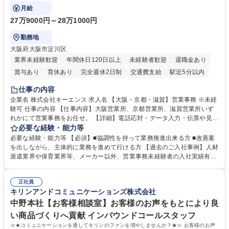
で発生する事務業務や業務改善をお任せ。
月給
27万9000円～28万1000円
勤務地
大阪府大阪市淀川区
業界未経験歓迎
年間休日120日以上
未経験者歓迎
退職金あり
賞与あり
育休あり
完全週休2日制
交通費支給
駅近5分以内
土日祝休み
仕事の内容
企業名 株式会社キーエンス 求人名 【大阪・京都・滋賀】営業事務 ※未経
験可 仕事の内容 【仕事内容】大阪営業所、京都営業所、滋賀営業所いず
れかにて営業事務をお任せ。 【詳細】電話応対・データ入力・伝票や見積
の作成・カタログ送付・来客対応・営業所内で発生する事務業務や業務改
必要な経験・能力等
善をお任せ。 【教育制度】ご入社後、育成担当とペアになりながらOJTに
必要な経験・能力等 【必須】■協調性を持って業務推進出来る方 ■改善案
て業務を覚えていただくことが可能です。業務システムがきちんと構築さ
を出しながら、主体的に業務を進めて行ける方 【過去のご入社事例】人材
れているため、スムーズに仕事に慣れることができる環境です。また、
派遣業界や保育業界等、メーカー以外、営業事務未経験者の入社実績有
「チームで成果を出す文化」があり、良いやり方を積極的に共有しながら
【当社の事務職について】単なる事務ではなく主体性を発揮したサポート
常に改善を目指す風土のため、安心して業務に取り組んでいただけます。
により、キーエンスの付加価値向上に貢献します。ベースの定型業務に加
募集職種 【大阪・京都・滋賀】営業事務 ※未経験可
正社員
えて、お客様や社員の状況に合わせ、能動的なサポート、改善の動きも期
キリンアンドコミュニケーションズ株式会社
待され。組織を支えるスペシャリストとして、チームに貢献し、結果的に
社員から頼られる存在になることができます。平均19:30の退勤以降の業
中野本社【お客様相談室】お客様のお声をもとにより良
務の持ち帰りも禁止されており、メリハリのある働き方となります。 学
い商品づくりへ貢献 インバウンドコールスタッフ
歴・資格 学歴：大学院 大学 高専 短大 語学力： 資格：
≪★コミュニケーションを通してキリンのファンを増やしませんか？★≫ お客様のお声