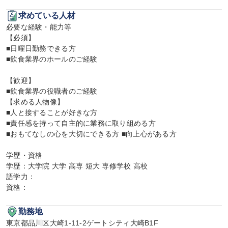
求めている人材
必要な経験・能力等

【必須】

■日曜日勤務できる方

■飲食業界のホールのご経験

【歓迎】

■飲食業界の役職者のご経験

【求める人物像】

■人と接することが好きな方

■責任感を持って自主的に業務に取り組める方

■おもてなしの心を大切にできる方 ■向上心がある方

学歴・資格

学歴：大学院 大学 高専 短大 専修学校 高校

語学力：

資格：
勤務地
東京都品川区大崎1-11-2ゲートシティ大崎B1F
