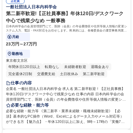
表するインフラ企業 #ポテンシャル採用
正社員
72.html ■エネルギーセキュリティの不安定化や気候変動による自然災害の
一般社団法人日本内科学会
甚大化など、これまで以上に社会課題解決の重要性が高まっています。
「未来の日常」の創造に向けて持続可能な社会の実現に貢献してまいりま
第二新卒歓迎!【正社員事務】年休120日/デスクワーク
す。 学歴・資格 学歴：大学院 大学 語学力： 資格：
中心で残業少なめ 一般事務
日本内科学会の会員管理部門にて、医師（会員）の年会費徴収や住所等個人情報の変更シ
ステム入力、電話・FAX対応をお任せします。将来的には、各種委員会の運営事務局業務
などにも幅広く携わっていただきます。
月給
23万円～27万円
勤務地
東京都文京区
年間休日120日以上
転勤なし
未経験者歓迎
退職金あり
完全週休2日制
交通費支給
土日祝休み
第二新卒歓迎
仕事の内容
企業名 一般社団法人日本内科学会 求人名 第二新卒歓迎！【正社員事務】
年休120日/デスクワーク中心で残業少なめ 仕事の内容 日本内科学会の会
員管理部門にて、医師（会員）の年会費徴収や住所等個人情報の変更シス
テム入力、電話・FAX対応をお任せします。将来的には、各種委員会の運
必要な経験・能力等
営事務局業務などにも幅広く携わっていただきます。 【会員管理・データ
必要な経験・能力等 《第二新卒・業界未経験・職種未経験歓迎》 【必
入力業務】 ・医師（会員）の住所変更、個人情報のシステム登録・更新
須】基本的なPC操作（Word、Excelによるデータ入力やメール対応等）
・年会費の徴収管理や入金データの照合確認 【問い合わせ対応】 ・会員
ができる方 【魅力点】 ・年休120日以上に加え、9時～17時の「実働7時
（医師）からの電話、FAX、ネット申請に伴う相談受付 ・複雑な案件のへ
間勤務」で残業も少なくワークライフバランスは抜群です。 【将来的な業
のエスカレーション・連携対応 募集職種 第二新卒歓迎！【正社員事務】
務（各種委員会運営）】 ・学会内における各種委員会のスケジュール調