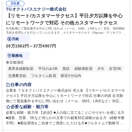
年休120日/デスクワーク中心で残業少なめ
正社員
整、資料作成、当日の運営サポート 学歴・資格 学歴：大学院 大学 語学
TGオクトパスエナジー株式会社
力： 資格：
【リモート/カスタマーサクセス】平日夕方以降を中心
にリモートワークで対応 その他カスタマーサクセス
在宅勤務にて緊急案件を中心に問い合わせ（メール、SMS、LINEなど）対応、契約開始
手続き処理などを行なっていただきます。カスタマーサクセス（Digiops：デジオプス）
と運用構築の業務となります。
月給
29万1582円～37万4957円
勤務地
東京都港区
業界未経験歓迎
平日のみOK
英語
経験者歓迎
夕方
在宅OK
交通費支給
フルタイム歓迎
駅近5分以内
仕事の内容
企業名 ＴＧオクトパスエナジー株式会社 求人名 【リモート/カスタマーサ
クセス】平日夕方以降を中心にリモートワークで対応 仕事の内容 在宅勤
務にて緊急案件を中心に問い合わせ（メール、SMS、LINEなど）対応、
契約開始手続き処理などを行なっていただきます。カスタマーサクセス
必要な経験・能力等
（Digiops：デジオプス）と運用構築の業務となります。 ■お問い合わせ
必要な経験・能力等 【必須】■人の役に立てることにやりがいを感じる方
対応業務全般（システム入力、契約手続き含む） ■デジタルコミュニケー
■接客、営業、SEなど何らかの文章での顧客対応経験がある方（経験年数
ションツール（メール、SMS、LINE等）を使用 ■お客様のニーズに応じた
不問） ■通信環境をご自身でご用意いただける方■フルタイムで勤務可能
新プラン案内やトラブル対応 ■土日祝は主にメールでの対応、緊急度の高
な方 ※土日祝は1名体制となるため一人の環境で責任を持って業務を行っ