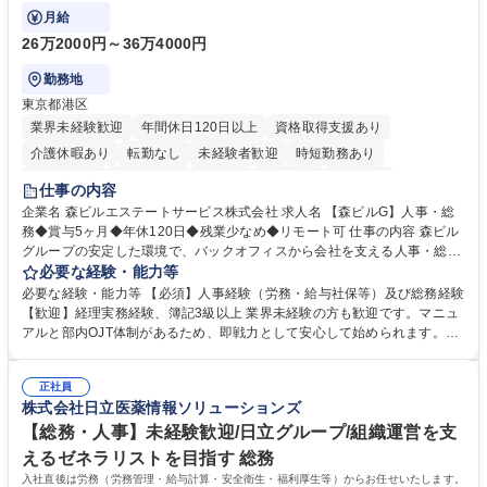
にも挑戦できる、やりがいある環境です。
月給
26万2000円～36万4000円
勤務地
東京都港区
業界未経験歓迎
年間休日120日以上
資格取得支援あり
介護休暇あり
転勤なし
未経験者歓迎
時短勤務あり
経験者歓迎
退職金あり
在宅OK
賞与あり
育休あり
仕事の内容
完全週休2日制
交通費支給
長期歓迎
駅近5分以内
土日祝休み
企業名 森ビルエステートサービス株式会社 求人名 【森ビルG】人事・総
務◆賞与5ヶ月◆年休120日◆残業少なめ◆リモート可 仕事の内容 森ビル
グループの安定した環境で、バックオフィスから会社を支える人事・総務
をお任せします。 労務と総務の業務をバランスよく担当し、ゆくゆくは制
必要な経験・能力等
度改定などのコア業務にも挑戦できる、やりがいある環境です。 ■勤怠管
必要な経験・能力等 【必須】人事経験（労務・給与社保等）及び総務経験
理、給与計算、社会保険手続き、年末調整等の労務管理全般 ■入退社手続
【歓迎】経理実務経験、簿記3級以上 業界未経験の方も歓迎です。マニュ
き、社内規定の改定や人事制度改定などのコア業務 ■社内イベントの企画
アルと部内OJT体制があるため、即戦力として安心して始められます。
運営やその他総務業務全般 ※労務と総務を1：1の割合でお任せ。 入社後
【魅力・やりがい】森ビルGの安定基盤で労務から総務まで幅広く携われ
は部内のOJTを中心に、あなたの経験に合わせて不足している部分はいつ
ます。定型業務に留まらず、社内規定や人事制度の改定など会社のコア業
でも質問・相談できる環境が整っているため、安心して成長できます。 募
正社員
務に挑戦できるため、自身の成長と組織への貢献度をダイレクトに実感で
株式会社日立医薬情報ソリューションズ
集職種 【森ビルG】人事・総務◆賞与5ヶ月◆年休120日◆残業少なめ◆
きます。 残業少なめ、週1日リモート可など、ワークライフバランスを保
リモート可
ち長期活躍できる環境です。 「これまでの幅広い経験を活かし、長期的な
【総務・人事】未経験歓迎/日立グループ/組織運営を支
キャリアを築きたい」という前向きな意欲と挑戦を全力で応援します。 学
えるゼネラリストを目指す 総務
歴・資格 学歴：大学院 大学 高専 短大 専修学校 高校 語学力： 資格：日商
入社直後は労務（労務管理・給与計算・安全衛生・福利厚生等）からお任せいたします。