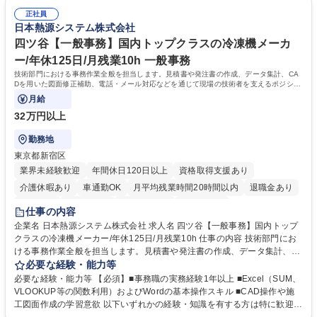
い問い合わせを優先 ■緊急時の電話対応 エネルギー×Tech！お客様に寄り
ていただける方【歓迎要件】■再生可能エネルギーを世の中に広め地球環
添ってサービス提供できることが魅力 募集職種 【リモート/カスタマーサ
正社員
境に貢献したい■改善提案や改善アクション等新しいことに意欲がある方
日本熱源システム株式会社
クセス】平日夕方以降を中心にリモートワークで対応
【英語（語学力）】■翻訳ツールを用い英語でコミュニケーションをとる
ことに抵抗がない方■英語は話せなくても問題はありませんが、英語が話
四ツ谷【一般事務】国内トップクラスの冷凍機メーカ
せますと、よりチャンスが広がります。※日本語がネイティブレベル必須
ー/年休125日/月残業10h 一般事務
学歴・資格 学歴：大学院 大学 高専 短大 専修学校 高校 語学力： 資格：
技術部門における事務作業全般を担当します。見積書や発注書の作成、データ集計、CA
Dを用いた図面修正補助、電話・メール対応などを通じて現場の技術者を支えるポジショ
ンです。
月給
32万円以上
勤務地
東京都新宿区
業界未経験歓迎
年間休日120日以上
資格取得支援あり
介護休暇あり
車通勤OK
月平均残業時間20時間以内
退職金あり
賞与あり
交通費支給
駅近5分以内
土日祝休み
仕事の内容
企業名 日本熱源システム株式会社 求人名 四ツ谷【一般事務】国内トップ
クラスの冷凍機メーカー/年休125日/月残業10h 仕事の内容 技術部門にお
ける事務作業全般を担当します。見積書や発注書の作成、データ集計、C
ADを用いた図面修正補助、電話・メール対応などを通じて現場の技術者
必要な経験・能力等
を支えるポジションです。 【仕事内容】■資料の整理、作成、ファイリン
必要な経験・能力等 【必須】■事務職の実務経験1年以上 ■Excel（SUM、
グ、受発注等のデータ入力 ■工事見積書や発注書など案件に関する書面の
VLOOKUP等の関数利用）およびWordの基本操作スキル ■CAD操作や施
作成および管理■Excel関数を用いたデータ集計および管理■CAD操作によ
工図面作成の学習意欲 以下いずれかの経験・知識を有する方は特に歓迎し
る設備施工図の作成補助および図面修正■電話対応、メール対応、備品受