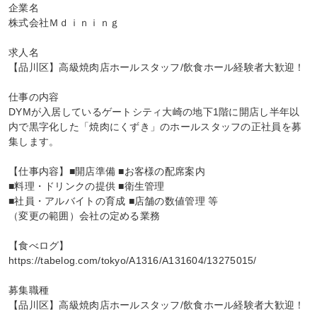
企業名

株式会社Ｍｄｉｎｉｎｇ

求人名

【品川区】高級焼肉店ホールスタッフ/飲食ホール経験者大歓迎！

仕事の内容

DYMが入居しているゲートシティ大崎の地下1階に開店し半年以
内で黒字化した「焼肉にくずき」のホールスタッフの正社員を募
集します。

【仕事内容】■開店準備 ■お客様の配席案内

■料理・ドリンクの提供 ■衛生管理

■社員・アルバイトの育成 ■店舗の数値管理 等

（変更の範囲）会社の定める業務

【食べログ】
https://tabelog.com/tokyo/A1316/A131604/13275015/

募集職種

【品川区】高級焼肉店ホールスタッフ/飲食ホール経験者大歓迎！