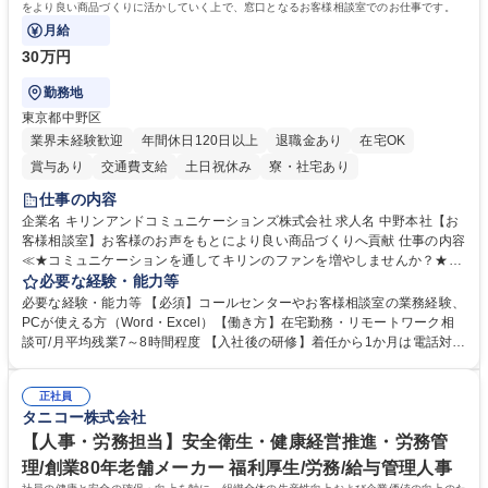
をより良い商品づくりに活かしていく上で、窓口となるお客様相談室でのお仕事です。
月給
30万円
勤務地
東京都中野区
業界未経験歓迎
年間休日120日以上
退職金あり
在宅OK
賞与あり
交通費支給
土日祝休み
寮・社宅あり
仕事の内容
企業名 キリンアンドコミュニケーションズ株式会社 求人名 中野本社【お
客様相談室】お客様のお声をもとにより良い商品づくりへ貢献 仕事の内容
≪★コミュニケーションを通してキリンのファンを増やしませんか？★≫
お客様のお声をより良い商品づくりに活かしていく上で、窓口となるお客
必要な経験・能力等
様相談室でのお仕事です。 日々お客様からいただくキリングループへのご
必要な経験・能力等 【必須】コールセンターやお客様相談室の業務経験、
意見を、企業活動に活かしています。お客様からの声に迅速かつ誠意をも
PCが使える方（Word・Excel）【働き方】在宅勤務・リモートワーク相
って対応、情報提供するとともにグループ内活動に反映しています。 【具
談可/月平均残業7～8時間程度 【入社後の研修】着任から1か月は電話対応
体的には】電話応対、メール、お手紙対応、ご指摘品調査報告書作成、有
のOJTを中心に実施し、電話対応に慣れた段階でメール・手紙のOJTを実
人チャットボット対応など。 【1日の対応件数】■電話：月間一人当たり
施する予定です。独り立ち以降もしっかりフォローする体制を整えていま
平均100件前後■メール・手紙：同上40件前後 募集職種 中野本社【お客様
正社員
すのでご安心ください。 【当社について】キリングループの広報機能を担
タニコー株式会社
相談室】お客様のお声をもとにより良い商品づくりへ貢献
う会社として、お客様との出会いを大切にし、磨き上げたホスピタリティ
を込めてコミュニケーションをとりながら広報関連業務を行っておりま
【人事・労務担当】安全衛生・健康経営推進・労務管
す。 学歴・資格 学歴：大学院 大学 高専 短大 専修学校 高校 語学力： 資
理/創業80年老舗メーカー 福利厚生/労務/給与管理人事
格：