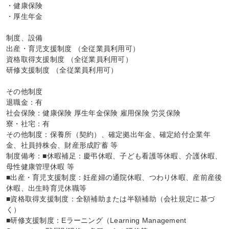
・健康保険

・厚生年金

制度、設備

出産・育児支援制度 （全従業員利用可）

資格取得支援制度 （全従業員利用可）

研修支援制度 （全従業員利用可）

その他制度

退職金：有

社会保険：健康保険 厚生年金保険 雇用保険 労災保険

寮・社宅：有

その他制度：保養所（契約）、確定拠出年金、確定給付企業年
金、社員持株会、財産形成貯蓄 等

制度備考：■休暇補足：慶弔休暇、子ども看護等休暇、介護休暇、
母性健康管理休暇 等

■出産・育児支援制度：妊産婦の通院休暇、つわり休暇、産前産後
休暇、出生時育児休職等

■資格取得支援制度：全額補助または半額補助（会社規定に基づ
く）

■研修支援制度：Eラーニング（Learning Management 