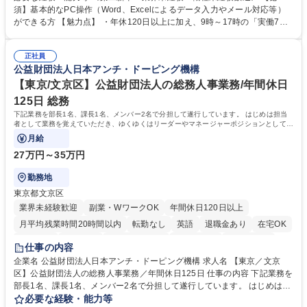
入力業務】 ・医師（会員）の住所変更、個人情報のシステム登録・更新
須】基本的なPC操作（Word、Excelによるデータ入力やメール対応等）
・年会費の徴収管理や入金データの照合確認 【問い合わせ対応】 ・会員
ができる方 【魅力点】 ・年休120日以上に加え、9時～17時の「実働7時
（医師）からの電話、FAX、ネット申請に伴う相談受付 ・複雑な案件のへ
間勤務」で残業も少なくワークライフバランスは抜群です。 【将来的な業
のエスカレーション・連携対応 募集職種 第二新卒歓迎！【正社員事務】
務（各種委員会運営）】 ・学会内における各種委員会のスケジュール調
年休120日/デスクワーク中心で残業少なめ
正社員
整、資料作成、当日の運営サポート 学歴・資格 学歴：大学院 大学 語学
公益財団法人日本アンチ・ドーピング機構
力： 資格：
【東京/文京区】公益財団法人の総務人事業務/年間休日
125日 総務
下記業務を部長1名、課長1名、メンバー2名で分担して遂行しています。 はじめは担当
者として業務を覚えていただき、ゆくゆくはリーダーやマネージャーポジションとして活
躍いただくことを期待しています。
月給
27万円～35万円
勤務地
東京都文京区
業界未経験歓迎
副業・WワークOK
年間休日120日以上
月平均残業時間20時間以内
転勤なし
英語
退職金あり
在宅OK
賞与あり
育休あり
完全週休2日制
交通費支給
土日祝休み
仕事の内容
食事補助あり
企業名 公益財団法人日本アンチ・ドーピング機構 求人名 【東京／文京
区】公益財団法人の総務人事業務／年間休日125日 仕事の内容 下記業務を
部長1名、課長1名、メンバー2名で分担して遂行しています。 はじめは担
当者として業務を覚えていただき、ゆくゆくはリーダーやマネージャーポ
必要な経験・能力等