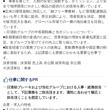
■「事業を通じて、人類の安全に貢献する」がミッション。より安
全で地球環境にやさしい製品の提供のため技術を磨いています。

■北米の環境規制に対応した「銅フリー摩擦材」など環境配慮製品
をいち早く市場に提供。受注好調により、増産投資を決定。 開発
や販売拡大を進め、グローバル市場での一層の地位確立を目指し
ています。

＜日清紡グループの中長期戦略と当ポジションについて＞

■長期業績目標の達成のために、営業利益の増加を最優先課題と設
定。全グループを挙げてその向上に取り組んでいます。

■製造現場での業務プロセスの改善は、変動費率改善や固定費の削
減に直結するため、上記課題にも密接にかかわる重要な仕事で
す。

決算情報：決算期 売上高 非公開 経常利益 非公開

※決済単位：単体
仕事に関するPR
日清紡ブレーキおよび当社グループにおける人事・総務担当
として、下記業務をご担当頂きます。適性に合わせて幅広く
担当頂くことを想定しています。
企業・求人の特色

■【プライム市場上場/日清紡グループの事業会社】自動車の安全