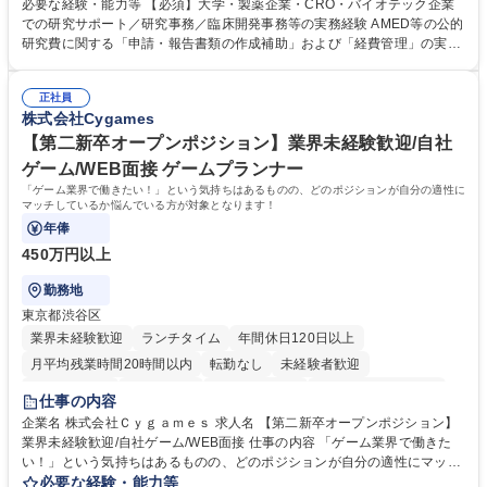
す。 ■見積取得、発注、検収、請求処理等の事務手続き ■委託先との定例
必要な経験・能力等 【必須】大学・製薬企業・CRO・バイオテック企業
会議の調整・アジェンダ準備・議事録作成 ■研究報告書、試験関連資料、
での研究サポート／研究事務／臨床開発事務等の実務経験 AMED等の公的
SOP等の整備・版管理・保管 ■研究開発の進捗・タイムライン・予算執行
研究費に関する「申請・報告書類の作成補助」および「経費管理」の実務
管理サポート ■AMED等公的研究費の申請・報告書類作成補助および経費
経験 【尚可】 ■URA経験または産学連携・研究費管理の経験 ■AMED等の
管理 ■社内外関係者との連絡調整・その他研究開発に関わる総務・庶務 募
公的研究費の申請・執行管理経験 ■英語での文書読解・メール対応力 【働
集職種 研究事務【フルリモート・時短勤務可】
正社員
き方について】フルリモートやハイブリッド勤務、時短勤務など個々のラ
株式会社Cygames
イフスタイルに応じた柔軟な働き方が可能です。育児や介護との両立も応
【第二新卒オープンポジション】業界未経験歓迎/自社
援します。 学歴・資格 学歴：大学院 大学 語学力： 資格：
ゲーム/WEB面接 ゲームプランナー
「ゲーム業界で働きたい！」という気持ちはあるものの、どのポジションが自分の適性に
マッチしているか悩んでいる方が対象となります！
年俸
450万円以上
勤務地
東京都渋谷区
業界未経験歓迎
ランチタイム
年間休日120日以上
月平均残業時間20時間以内
転勤なし
未経験者歓迎
住宅手当あり
経験者歓迎
完全週休2日制
インセンティブあり
仕事の内容
交通費支給
土日祝休み
服装自由
昼食補助あり
第二新卒歓迎
企業名 株式会社Ｃｙｇａｍｅｓ 求人名 【第二新卒オープンポジション】
業界未経験歓迎/自社ゲーム/WEB面接 仕事の内容 「ゲーム業界で働きた
食事補助あり
い！」という気持ちはあるものの、どのポジションが自分の適性にマッチ
しているか悩んでいる方が対象となります！ 総合職（プランナー/データ
必要な経験・能力等