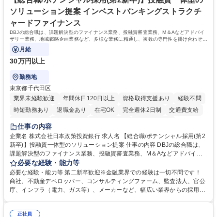
す。 学歴・資格 学歴：大学院 大学 高専 短大 専修学校 高校 語学力： 資
ソリューション提案 インベストバンキングストラクチ
格：
ャードファイナンス
DBJの総合職は、課題解決型のファイナンス業務、投融資審査業務、M＆Aなどアドバイ
ザリー業務、地域戦略企画業務など、多様な業務に精通し、複数の専門性を掛け合わせて
広く社会に貢献していく職種です。
月給
30万円以上
勤務地
東京都千代田区
業界未経験歓迎
年間休日120日以上
資格取得支援あり
経験不問
時短勤務あり
退職金あり
在宅OK
完全週休2日制
交通費支給
駅近5分以内
土日祝休み
第二新卒歓迎
寮・社宅あり
仕事の内容
食事補助あり
託児所あり
企業名 株式会社日本政策投資銀行 求人名 【総合職/ポテンシャル採用(第2
新卒)】投融資一体型のソリューション提案 仕事の内容 DBJの総合職は、
課題解決型のファイナンス業務、投融資審査業務、M＆Aなどアドバイザ
リー業務、地域戦略企画業務など、多様な業務に精通し、複数の専門性を
必要な経験・能力等
掛け合わせて広く社会に貢献していく職種です。 入社後は、横断的なロー
必要な経験・能力等 第二新卒歓迎※金融業界での経験は一切不問です！
テーションを経て適性や専門性に応じたキャリアを形成していただきま
商社、不動産デベロッパー、コンサルティングファーム、監査法人、官公
す。総合職として入社いただき、下記いずれかの部門でご活躍いただきま
庁、インフラ（電力、ガス等）、メーカーなど、幅広い業界からの採用実
す。※未経験の方に関しては、入行後3ヶ月間の金融の実務を学んでいた
績があります。 ＜求める人物像＞DBJでは、強い社会的使命感をもち、今
だく研修を準備しております。 ・法人RM業務・金融機能業務・コーポレ
後の日本のあり方を俯瞰する総合性と、金融分野のフロンティアを切り拓
ート・ナレッジ業務 ※それぞれの業務内容に関しては、別途その他労働条
正社員
く高い志を併せもった人材を求めています。ポテンシャル採用（第2新