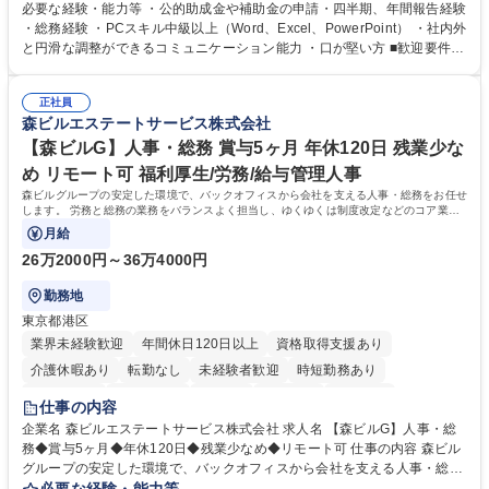
ジションとして活躍いただくことを期待しています。 【総務・人事グルー
必要な経験・能力等 ・公的助成金や補助金の申請・四半期、年間報告経験
プの業務内容】 ・人事制度関連 ・採用活動 ・教育研修の企画、実行 ・勤
・総務経験 ・PCスキル中級以上（Word、Excel、PowerPoint） ・社内外
怠管理 ・官公庁への各種提出 ・法定の会議運営（評議員会、理事会） ・
と円滑な調整ができるコミュニケーション能力 ・口が堅い方 ■歓迎要件
コンプライアンス ・内部規程やルールの管理、整備、文書管理 ・契約関
・採用業務経験 ・英語に抵抗がない方 ・営業経験 学歴・資格 学歴：大学
連 ・衛生管理 ・防災関連・公的助成金の管理・オフィス、ファシリティ
院 大学 高専 短大 専修学校 高校 語学力： 資格：
管理 ・福利厚生関連 ・職員からの問合せ、相談対応 ・その他日常の総務
正社員
森ビルエステートサービス株式会社
業務全般 募集職種 【東京／文京区】公益財団法人の総務人事業務／年間
休日125日
【森ビルG】人事・総務 賞与5ヶ月 年休120日 残業少な
め リモート可 福利厚生/労務/給与管理人事
森ビルグループの安定した環境で、バックオフィスから会社を支える人事・総務をお任せ
します。 労務と総務の業務をバランスよく担当し、ゆくゆくは制度改定などのコア業務
にも挑戦できる、やりがいある環境です。
月給
26万2000円～36万4000円
勤務地
東京都港区
業界未経験歓迎
年間休日120日以上
資格取得支援あり
介護休暇あり
転勤なし
未経験者歓迎
時短勤務あり
経験者歓迎
退職金あり
在宅OK
賞与あり
育休あり
仕事の内容
完全週休2日制
交通費支給
長期歓迎
駅近5分以内
土日祝休み
企業名 森ビルエステートサービス株式会社 求人名 【森ビルG】人事・総
務◆賞与5ヶ月◆年休120日◆残業少なめ◆リモート可 仕事の内容 森ビル
グループの安定した環境で、バックオフィスから会社を支える人事・総務
をお任せします。 労務と総務の業務をバランスよく担当し、ゆくゆくは制