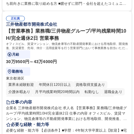
投資計画等の策定 ■社内の重要会議の運営 ■その他総務人事業務全般 【入
ち前向きに業務に取り組める方 ■臆せずに部門・会社を超えたコミュニケ
社後】入社後は採用や育成をメインに担当し将来的には経営根幹に関わる
ーションの取れる方 ■自分で考えて行動のできる方 ■第二の創業期を迎え
総務人事業務全般へ幅広く従事していただきます。 募集職種 【豊中市/総
る当社で組織の次代を担うネクスト人材として長期的に成長したい方 ■周
務人事】経験者歓迎！/阪急阪神HDグループ/年休124日
正社員
囲のメンバーと協調しつつ主体性を持って能動的に業務を推進できる方 学
三井物産都市開発株式会社
歴・資格 学歴：大学院 大学 高専 短大 専修学校 高校 語学力： 資格：
【営業事務】業務職/三井物産グループ/平均残業時間10
H/完全週休2日 営業事務
オフィスビル、賃貸マンション、物流倉庫等の不動産開発事業における用地取得、開発推
進、賃貸運営、売却、仲介・活用提案等を行う営業部門において事務業務を担当いただき
ます。
月給
30万9500円～43万4000円
勤務地
東京都港区
業界未経験歓迎
年間休日120日以上
資格取得支援あり
介護休暇あり
月平均残業時間20時間以内
転勤なし
退職金あり
在宅OK
賞与あり
育休あり
完全週休2日制
交通費支給
仕事の内容
駅近5分以内
土日祝休み
寮・社宅あり
企業名 三井物産都市開発株式会社 求人名 【営業事務】業務職/三井物産グ
ループ/平均残業時間10H/完全週休2日 仕事の内容 オフィスビル、賃貸マ
ンション、物流倉庫等の不動産開発事業における用地取得、開発推進、賃
貸運営、売却、仲介・活用提案等を行う営業部門において事務業務を担当
必要な経験・能力等
いただきます。 【詳細】・契約書管理、契約書製本、捺印対応、ファイリ
必要な経験・能力等 【必須条件】■学歴：4年制大学卒業以上【歓迎】■宅