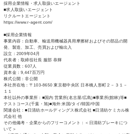
採用企業情報・求人取扱いエージェント

■求人取扱いエージェント

リクルートエージェント

https://www.r-agent.com/

■採用企業情報

事業内容：自動車、輸送用機械器具用摩擦材およびその部品の開
発、製造、加工、売買および輸出入

設立：2009年04月

代表者：取締役社長 服部 恭輝

従業員数：607人

資本金：9,447百万円

株式公開：非公開

本社所在地：〒103-8650 東京都中央区 日本橋人形町２－３１－
１１

本社以外の事業所：■国内:営業所(名古屋/広島)■事業所(館林)等■
テストコース(千葉・旭)■海外:米国/タイ/韓国/中国

関連会社：■日清紡ホールディングス株式会社 ■日清紡ケミカル株
式会社 他

その他備考・企業からのフリーコメント：＜日清紡ブレーキにつ
いて＞
