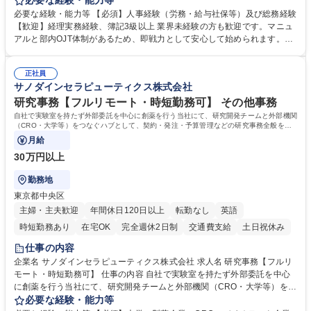
必要な経験・能力等
度改定などのコア業務にも挑戦できる、やりがいある環境です。 ■勤怠管
必要な経験・能力等 【必須】人事経験（労務・給与社保等）及び総務経験
理、給与計算、社会保険手続き、年末調整等の労務管理全般 ■入退社手続
【歓迎】経理実務経験、簿記3級以上 業界未経験の方も歓迎です。マニュ
き、社内規定の改定や人事制度改定などのコア業務 ■社内イベントの企画
アルと部内OJT体制があるため、即戦力として安心して始められます。
運営やその他総務業務全般 ※労務と総務を1：1の割合でお任せ。 入社後
【魅力・やりがい】森ビルGの安定基盤で労務から総務まで幅広く携われ
は部内のOJTを中心に、あなたの経験に合わせて不足している部分はいつ
ます。定型業務に留まらず、社内規定や人事制度の改定など会社のコア業
でも質問・相談できる環境が整っているため、安心して成長できます。 募
正社員
務に挑戦できるため、自身の成長と組織への貢献度をダイレクトに実感で
サノダインセラピューティクス株式会社
集職種 【森ビルG】人事・総務◆賞与5ヶ月◆年休120日◆残業少なめ◆
きます。 残業少なめ、週1日リモート可など、ワークライフバランスを保
リモート可
ち長期活躍できる環境です。 「これまでの幅広い経験を活かし、長期的な
研究事務【フルリモート・時短勤務可】 その他事務
キャリアを築きたい」という前向きな意欲と挑戦を全力で応援します。 学
自社で実験室を持たず外部委託を中心に創薬を行う当社にて、研究開発チームと外部機関
歴・資格 学歴：大学院 大学 高専 短大 専修学校 高校 語学力： 資格：日商
（CRO・大学等）をつなぐハブとして、契約・発注・予算管理などの研究事務全般をお
任せします。
簿記検定1級 日商簿記検定2級 日商簿記検定3級
月給
30万円以上
勤務地
東京都中央区
主婦・主夫歓迎
年間休日120日以上
転勤なし
英語
時短勤務あり
在宅OK
完全週休2日制
交通費支給
土日祝休み
仕事の内容
企業名 サノダインセラピューティクス株式会社 求人名 研究事務【フルリ
モート・時短勤務可】 仕事の内容 自社で実験室を持たず外部委託を中心
に創薬を行う当社にて、研究開発チームと外部機関（CRO・大学等）をつ
なぐハブとして、契約・発注・予算管理などの研究事務全般をお任せしま
必要な経験・能力等