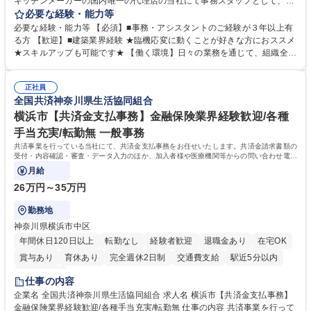
キッチンメーカーの国内唯一の代理店の当社にて事務スタッフとして、部
署内の事務業務全般をお任せいたします。 裁量を持って働いていただける
必要な経験・能力等
ため、スキルアップも可能です。 【部署内の事務業務全般】 ■サンプルの
必要な経験・能力等 【必須】■事務・アシスタントのご経験が３年以上有
仕分け・整理 ■電話応対 ■書類作成（会議資料、お客様宛請求書、支払書
る方 【歓迎】■建築業界経験 ★臨機応変に動くことが好きな方におススメ
類を取りまとめて経理へ提出等） ■ショールームアテンド・運営・予約業
★スキルアップも可能です★ 【働く環境】日々の業務を通じて、組織全体
務 ■広報・PR業務のアシスタント（SNS投稿補助、資料作成など） ■納品
のサポートを行い、成果を実感できる仕事です。また、コミュニケーショ
時の取扱説明書作成・送付（キッチン、機器等の商品） 募集職種 【汐留/
ンスキルや問題解決能力が磨かれ、キャリアアップのチャンスも豊富。チ
インテリア事務（部署内アシスタント）】■安定企業で働く
正社員
ームとの協力や新しいアイデアを活かす場もあり、やりがいを感じながら
全国共済神奈川県生活協同組合
働けます。 【歓迎】 ■インテリアの業界のご経験が有る方■PCの作業に慣
れている方 学歴・資格 学歴：大学院 大学 高専 短大 専修学校 語学力： 資
横浜市【共済金支払事務】金融保険業界経験歓迎/各種
格：
手当充実/転勤無 一般事務
共済事業を行っている当社にて、共済金支払事務をお任せいたします。共済金請求書類の
受付・内容確認・審査・データ入力のほか、加入者様や医療機関等からの問い合わせ電話
対応や書類発送等を担当します。
月給
26万円～35万円
勤務地
神奈川県横浜市中区
年間休日120日以上
転勤なし
経験者歓迎
退職金あり
在宅OK
賞与あり
育休あり
完全週休2日制
交通費支給
駅近5分以内
土日祝休み
仕事の内容
企業名 全国共済神奈川県生活協同組合 求人名 横浜市【共済金支払事務】
金融保険業界経験歓迎/各種手当充実/転勤無 仕事の内容 共済事業を行って