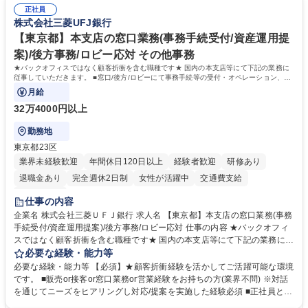
おりません。日々の事務処理を丁寧かつ正確に行える方を歓迎します。
業務をお任せします。残業も基本的には発生せず、ご自身のペースで業務
正社員
【働き方について】現在は週4日程度の在宅勤務を実施しており、ワーク
株式会社三菱UFJ銀行
を進めやすく定着率の高い環境です。 募集職種 東京【経理・総務】週1日
ライフバランスを重視する方に最適な環境です（フルリモートも面接で相
出社程度のリモート中心/残業基本無/独立系ファーム
談可）。【求める人物像】幅広いバックオフィス業務に柔軟に対応でき、
【東京都】本支店の窓口業務(事務手続受付/資産運用提
社内外と円滑にコミュニケーションを取りながら業務を推進できる方 学
案)/後方事務/ロビー応対 その他事務
歴・資格 学歴：大学院 大学 高専 短大 専修学校 高校 語学力： 資格：
★バックオフィスではなく顧客折衝を含む職種です★ 国内の本支店等にて下記の業務に
従事していただきます。 ■窓口/後方/ロビーにて事務手続等の受付・オペレーション、お
客様対応
月給
32万4000円以上
勤務地
東京都23区
業界未経験歓迎
年間休日120日以上
経験者歓迎
研修あり
退職金あり
完全週休2日制
女性が活躍中
交通費支給
土日祝休み
仕事の内容
企業名 株式会社三菱ＵＦＪ銀行 求人名 【東京都】本支店の窓口業務(事務
手続受付/資産運用提案)/後方事務/ロビー応対 仕事の内容 ★バックオフィ
スではなく顧客折衝を含む職種です★ 国内の本支店等にて下記の業務に従
事していただきます。 ■窓口/後方/ロビーにて事務手続等の受付・オペレ
必要な経験・能力等
ーション、お客様対応 ■窓口にて、ご来店された個人のお客様に対して金
必要な経験・能力等 【必須】★顧客折衝経験を活かしてご活躍可能な環境
融商品のご提案 ■効率的な事務運用の検討・構築等 ≪業務紹介：ご応募前
です。 ■販売or接客or窓口業務or営業経験をお持ちの方(業界不問) ※対話
に必ずご覧ください≫ ※記事 https://www.mysite.bk.mufg.jp/career/circle/
を通じてニーズをヒアリングし対応/提案を実施した経験必須 ■正社員とし
article17/ ※動画 https://youtu.be/H-S7HaJqqbg 募集職種 【東京都】本支
ての就業経験1年以上 【歓迎】■金融業界での就業経験■銀行での預金為替