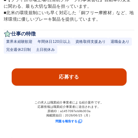
に関わる、最も大切な製品を担っています。

■北米の環境規制にいち早く対応した「銅フリー摩擦材」など、地
球環境に優しいブレーキ製品を提供しています。
仕事の特徴
業界未経験歓迎
年間休日120日以上
資格取得支援あり
退職金あり
完全週休2日制
土日祝休み
応募する
この求人は職業紹介事業者による紹介案件です。
応募情報は職業紹介事業者に送信されます。
原稿ID：
a1457097eb9b303a
掲載開始日：
2026/06/15（月）
問題を報告する