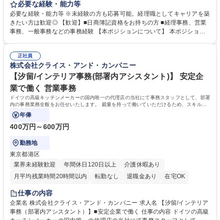
力・確認業務からスタートし、既存メンバーと一緒に業務を進めながら段
必要な経験・能力等
階的に経理知識を身につけていただきます。 【具体的には】 ■社内稟議に
必要な経験・能力等 ※未経験の方も応募可能。経理職としてキャリアを築
基づく仕訳入力 ■月末の振込業務 ■明細作成 ■伝票処理、記帳業務 ■既存
きたい方は歓迎◎ 【歓迎】■日商簿記資格をお持ちの方 ■経理事務、営業
メンバーの業務サポート 【将来的には】 ■月次決算補助 ■四半期・年次決
事務、一般事務などの事務経験 【本ポジションについて】 本ポジション
算補助 ■有価証券報告書など開示資料作成補助 ■海外子会社を含む連結決
の魅力は、プライム上場企業の経理部門で、未経験から経理キャリアをス
算補助 ※3～5年程度を目安に、徐々に決算業務へ業務範囲を広げていく
タートできる点です。まずは仕訳入力や振込業務など基礎的な業務から担
想定です。 募集職種 未経験歓迎【経理/みなとみらい】プライム上場/残業
正社員
当し、3～5年をかけて月次決算・四半期決算・開示資料作成補助などへス
株式会社クライス・アンド・カンパニー
ほぼなし/年休123日
テップアップできます。また、残業は通常月ほぼなく、決算月でも10時間
未満のため、無理なく経理として専門性を身につけられる環境です。 学
【汐留/インテリア事務(部署内アシスタント)】 安定企
歴・資格 学歴：大学院 大学 高専 短大 専修学校 高校 語学力： 資格：日商
業で働く 営業事務
簿記検定1級 日商簿記検定2級
ドイツの高級キッチンメーカーの国内唯一の代理店の当社にて事務スタッフとして、部署
内の事務業務全般をお任せいたします。 裁量を持って働いていただけるため、スキルア
ップも可能です。
年俸
400万円～600万円
勤務地
東京都港区
業界未経験歓迎
年間休日120日以上
介護休暇あり
月平均残業時間20時間以内
転勤なし
退職金あり
在宅OK
育休あり
完全週休2日制
インセンティブあり
交通費支給
仕事の内容
駅近5分以内
土日祝休み
企業名 株式会社クライス・アンド・カンパニー 求人名 【汐留/インテリア
事務（部署内アシスタント）】■安定企業で働く 仕事の内容 ドイツの高級