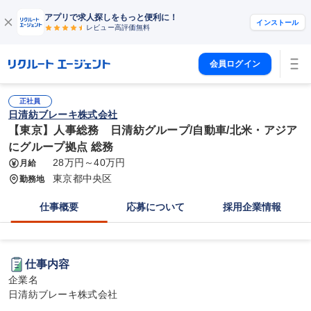
アプリで求人探しをもっと便利に！
インストール
レビュー高評価
無料
会員ログイン
正社員
日清紡ブレーキ株式会社
【東京】人事総務 日清紡グループ/自動車/北米・アジア
にグループ拠点 総務
28万円～40万円
月給
東京都中央区
勤務地
仕事概要
応募について
採用企業情報
仕事内容
企業名

日清紡ブレーキ株式会社
