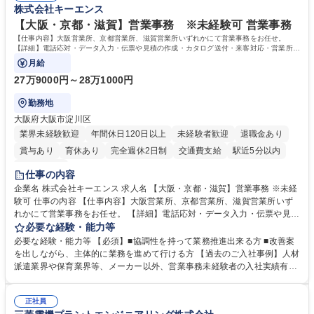
株式会社キーエンス
件備考欄に記載 募集職種 【総合職/ポテンシャル採用(第2新卒)】投融資一
卒）では、金融業界での経験や知識を問いません。新たな時代を見据え
体型のソリューション提案
て、複雑化する社会課題の解決に向けて先鞭をつける役割を担いたい、と
【大阪・京都・滋賀】営業事務 ※未経験可 営業事務
いう気概をお持ちの方を心待ちにしています。 学歴・資格 学歴：大学院
【仕事内容】大阪営業所、京都営業所、滋賀営業所いずれかにて営業事務をお任せ。
大学 語学力： 資格：
【詳細】電話応対・データ入力・伝票や見積の作成・カタログ送付・来客対応・営業所内
で発生する事務業務や業務改善をお任せ。
月給
27万9000円～28万1000円
勤務地
大阪府大阪市淀川区
業界未経験歓迎
年間休日120日以上
未経験者歓迎
退職金あり
賞与あり
育休あり
完全週休2日制
交通費支給
駅近5分以内
土日祝休み
仕事の内容
企業名 株式会社キーエンス 求人名 【大阪・京都・滋賀】営業事務 ※未経
験可 仕事の内容 【仕事内容】大阪営業所、京都営業所、滋賀営業所いず
れかにて営業事務をお任せ。 【詳細】電話応対・データ入力・伝票や見積
の作成・カタログ送付・来客対応・営業所内で発生する事務業務や業務改
必要な経験・能力等
善をお任せ。 【教育制度】ご入社後、育成担当とペアになりながらOJTに
必要な経験・能力等 【必須】■協調性を持って業務推進出来る方 ■改善案
て業務を覚えていただくことが可能です。業務システムがきちんと構築さ
を出しながら、主体的に業務を進めて行ける方 【過去のご入社事例】人材
れているため、スムーズに仕事に慣れることができる環境です。また、
派遣業界や保育業界等、メーカー以外、営業事務未経験者の入社実績有
「チームで成果を出す文化」があり、良いやり方を積極的に共有しながら
【当社の事務職について】単なる事務ではなく主体性を発揮したサポート
常に改善を目指す風土のため、安心して業務に取り組んでいただけます。
により、キーエンスの付加価値向上に貢献します。ベースの定型業務に加
募集職種 【大阪・京都・滋賀】営業事務 ※未経験可
正社員
えて、お客様や社員の状況に合わせ、能動的なサポート、改善の動きも期