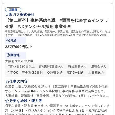
ー」などの管理運営 ■道路部門：整備の急がれる骨格幹線道路や木造住宅
を図っています。 【業務の魅力】■幅広く携われる：総合職（事務）で
密集地域の特定整備路線の用地取得、道路に関する普及啓発事業、都内の
は、駐車場の管理運営や道路用地の取得、公益財団法人の中枢を担う管理
道路施設や道路工事現場の見学ツアー事業 ※入社後は上記いずれかの部門
正社員
部門など多岐に渡る業務を経験できます。 ■様々なプロジェクト：駐車場
大阪ガス株式会社
へ配属。※業務内容変更の範囲：会社の定める業務 募集職種 【都庁グル
事業の他、新宿駅西口広場内に設置された照明を兼ねた広告「ブライトサ
ープ】総合職（事務）◇残業月平均9時間未満／有給年平均16日取得
イン」の管理運営を行うなど、事業収益を生み出す活動を積極的に行って
【第二新卒】事務系総合職 #関西を代表するインフラ
います。 学歴・資格 学歴：大学院 大学 高専 短大 専修学校 高校 語学力：
企業 #ポテンシャル採用 事業企画
資格：
事務系総合職として、人事総務、資源海外、事業企画、営業などの業務に従事していただ
きます。 【業務内容の一例】■所属事業部の勤労業務 ■海外に関係する各種業務 ■営業部
門の企画スタッフ、ルート営業
月給
22万7000円以上
勤務地
大阪府大阪市中央区
年間休日120日以上
資格取得支援あり
時短勤務あり
退職金あり
在宅OK
完全週休2日制
交通費支給
駅近5分以内
土日祝休み
服装自由
第二新卒歓迎
寮・社宅あり
食事補助あり
仕事の内容
企業名 大阪ガス株式会社 求人名 【第二新卒】事務系総合職 #関西を代表
するインフラ企業 #ポテンシャル採用 仕事の内容 事務系総合職として、
人事総務、資源海外、事業企画、営業などの業務に従事していただきま
す。 【業務内容の一例】■所属事業部の勤労業務 ■海外に関係する各種業
必要な経験・能力等
務 ■営業部門の企画スタッフ、ルート営業 【キャリアパス】入社後の配属
必要な経験・能力等 ★当社でご活躍期待できるポテンシャルを有している
ポジションで一定期間ご活躍頂いた後、本人の適性及び将来のキャリアを
方 【人物像】・ロジカルシンキングで物事を捉えられる ・社内及び社外
鑑みてジョブローテーションを行います。 【育成】OJTでの現場育成や研