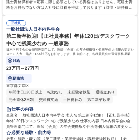
ング、登記簿取得、調書取得・支払業務（各種費用支払、支払管理、請
建士資格保有者※応募に際し必須としている資格はありません。宅建士資
求・支払データ登録、取引先マスター申請対応）・予算作成及び予実管
格をお持ちでない方は入社後に取得を推奨しております（取得・維持費用
理・各種稟議書、報告書作成業務・各種台帳管理、交際費・会議費支払報
の一部補助あり） 【求める人物像】 ・向学心豊かで、主体的に行動でき
告書作成及び月次管理・部内総務庶務全般 など※※配属先によっては上記
る方。 ・社内外の多様な関係者と協調して業務を進められるコミュニケー
の他に担当頂く業務が発生する場合があります。 募集職種 【営業事務】
正社員
ション力がある方。 ・チャレンジを厭わず、粘り強く業務に取り組める
一般社団法人日本内科学会
業務職/三井物産グループ/平均残業時間10H/完全週休2日
方。多様な関係者と謙虚に信頼関係を構築でき、期限を意識したスケジュ
ール管理が出来る方。※将来的に他部署（営業部門、コーポレート部門）
第二新卒歓迎!【正社員事務】年休120日/デスクワーク
へのジョブローテーションの可能性があります。 学歴・資格 学歴：大学
中心で残業少なめ 一般事務
院 大学 語学力： 資格：宅地建物取引士
日本内科学会の会員管理部門にて、医師（会員）の年会費徴収や住所等個人情報の変更シ
ステム入力、電話・FAX対応をお任せします。将来的には、各種委員会の運営事務局業務
などにも幅広く携わっていただきます。
月給
23万円～27万円
勤務地
東京都文京区
年間休日120日以上
転勤なし
未経験者歓迎
退職金あり
完全週休2日制
交通費支給
土日祝休み
第二新卒歓迎
仕事の内容
企業名 一般社団法人日本内科学会 求人名 第二新卒歓迎！【正社員事務】
年休120日/デスクワーク中心で残業少なめ 仕事の内容 日本内科学会の会
員管理部門にて、医師（会員）の年会費徴収や住所等個人情報の変更シス
テム入力、電話・FAX対応をお任せします。将来的には、各種委員会の運
必要な経験・能力等
営事務局業務などにも幅広く携わっていただきます。 【会員管理・データ
必要な経験・能力等 《第二新卒・業界未経験・職種未経験歓迎》 【必