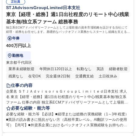
幅広く経験を積みたい意欲がある方に最適な環境です。 募集職種 【総
正社員
のご経験 ■労務管理（給与計算・社会保険手続き・勤怠管理など）の経験
STJAdvisorsGroupLimited日本支社
務・人事】未経験歓迎/日立グループ/組織運営を支えるゼネラリストを目
■衛生管理者の資格をお持ちの方 学歴・資格 学歴：大学院 大学 高専 短大
指す
専修学校 高校 語学力： 資格：
東京【経理・総務】週1日出社程度のリモート中心/残業
基本無/独立系ファーム 総務事務
独立系ECMアドバイザリーファームとして上場前後の資本市場戦略を設計する当社にて
経理・総務をお任せします。基礎的なバックオフィス業務からスタートし組織を支える専
任担当として広く活躍できる環境です。
年俸
400万円以上
勤務地
東京都千代田区
業界未経験歓迎
年間休日120日以上
転勤なし
英語
経験者歓迎
残業なし
在宅OK
完全週休2日制
交通費支給
土日祝休み
仕事の内容
企業名 ＳＴＪＡｄｖｉｓｏｒｓＧｒｏｕｐＬｉｍｉｔｅｄ日本支社 求人
名 東京【経理・総務】週1日出社程度のリモート中心/残業基本無/独立系
ファーム 仕事の内容 独立系ECMアドバイザリーファームとして上場前後
の資本市場戦略を設計する当社にて経理・総務をお任せします。基礎的な
必要な経験・能力等
バックオフィス業務からスタートし組織を支える専任担当として広く活躍
必要な経験・能力等 【必須】■経理または総務の実務経験（1～3年程度）
できる環境です。 ■日常経理、月次および年次決算サポート業務 ■本国
■英語の読み書きに抵抗がない方（高校卒業レベル。AI翻訳ツールの使用
（グローバル）との英文メール対応（AI翻訳ツール等を使用しての対応で
可）【尚可】■外資系企業におけるバックオフィス実務経験をお持ちの方
問題ございません） ■オフィス環境整備、郵便物の発送・受取等の総務業
【必須・尚可要件】簿記などの特別な資格や、TOEIC等のスコアは求めて
務全般 ■その他バックオフィス関連サポート ※ご経験に合わせて無理なく