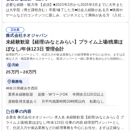
アナリストなど）、技術職（開発エンジニ ア/インフラエンジニアな
必要な経験・能力等 【必須】■2023年3月から2025年3月までに大学また
ど）、デザイン職（デザイナー/イラストレ ーターなど）等から、面接で
は大学院（博士課程含む）卒業/修了した方■社会人経験がある方 ■映画や
ご希望と適正にマッチしたポジションをご案内いたします。ゲームやエン
ゲームなどのコンテンツに親しみ、ビジネスとして興味がある方 《入社実
タメコンテンツが大好きで、「ゲーム業界の未来を自らの手で作りたい」
績 例》 ・メーカー → プロジェクトマネージャー ・ソーシャルゲーム →
「最高のコンテンツを作るためには、何でもやる」という情熱に溢れた方
ゲームプランナー ・通信 → ゲームエンジニア ・独立行政法人 → データ
のご応募をお待ちしております。 募集職種 【第二新卒オープンポジショ
正社員
サイエンティスト 学歴・資格 学歴：大学院 大学 語学力： 資格：
株式会社ネオジャパン
ン】業界未経験歓迎/自社ゲーム/WEB面接
未経験歓迎【経理/みなとみらい】プライム上場/残業ほ
ぼなし/年休123日 管理会計
経理部門メンバーとして、仕訳入力や振込業務などの経理事務を中心にお任せ。まずは正
確な入力・確認業務からスタートし、既存メンバーと一緒に業務を進めながら段階的に経
理知識を身につけていただきます。
月給
25万円～28万円
勤務地
神奈川県横浜市西区
業界未経験歓迎
副業・WワークOK
年間休日120日以上
資格取得支援あり
月平均残業時間20時間以内
転勤なし
未経験者歓迎
時短勤務あり
退職金あり
在宅OK
賞与あり
仕事の内容
完全週休2日制
交通費支給
駅近5分以内
土日祝休み
服装自由
企業名 株式会社ネオジャパン 求人名 未経験歓迎【経理/みなとみらい】プ
ライム上場/残業ほぼなし/年休123日 仕事の内容 経理部門メンバーとし
寮・社宅あり
て、仕訳入力や振込業務などの経理事務を中心にお任せ。まずは正確な入