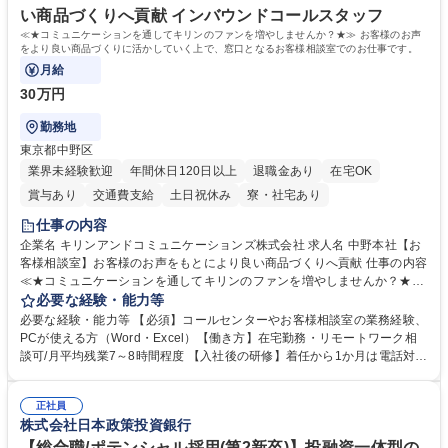
い商品づくりへ貢献 インバウンドコールスタッフ
≪★コミュニケーションを通してキリンのファンを増やしませんか？★≫ お客様のお声
をより良い商品づくりに活かしていく上で、窓口となるお客様相談室でのお仕事です。
月給
30万円
勤務地
東京都中野区
業界未経験歓迎
年間休日120日以上
退職金あり
在宅OK
賞与あり
交通費支給
土日祝休み
寮・社宅あり
仕事の内容
企業名 キリンアンドコミュニケーションズ株式会社 求人名 中野本社【お
客様相談室】お客様のお声をもとにより良い商品づくりへ貢献 仕事の内容
≪★コミュニケーションを通してキリンのファンを増やしませんか？★≫
お客様のお声をより良い商品づくりに活かしていく上で、窓口となるお客
必要な経験・能力等
様相談室でのお仕事です。 日々お客様からいただくキリングループへのご
必要な経験・能力等 【必須】コールセンターやお客様相談室の業務経験、
意見を、企業活動に活かしています。お客様からの声に迅速かつ誠意をも
PCが使える方（Word・Excel）【働き方】在宅勤務・リモートワーク相
って対応、情報提供するとともにグループ内活動に反映しています。 【具
談可/月平均残業7～8時間程度 【入社後の研修】着任から1か月は電話対応
体的には】電話応対、メール、お手紙対応、ご指摘品調査報告書作成、有
のOJTを中心に実施し、電話対応に慣れた段階でメール・手紙のOJTを実
人チャットボット対応など。 【1日の対応件数】■電話：月間一人当たり
施する予定です。独り立ち以降もしっかりフォローする体制を整えていま
平均100件前後■メール・手紙：同上40件前後 募集職種 中野本社【お客様
正社員
すのでご安心ください。 【当社について】キリングループの広報機能を担
株式会社日本政策投資銀行
相談室】お客様のお声をもとにより良い商品づくりへ貢献
う会社として、お客様との出会いを大切にし、磨き上げたホスピタリティ
を込めてコミュニケーションをとりながら広報関連業務を行っておりま
【総合職/ポテンシャル採用(第2新卒)】投融資一体型の