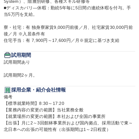
System）、階層別研修、各種スキル研修等

■ディスカバリ―休暇：勤続5年毎に5日間の連続休暇を付与。手
当5万円を支給。

寮・社宅：有 独身寮家賃9,000円前後／月、社宅家賃30,000円前
後／月 ※入居条件有

住宅手当：有 7,900円～17,600円／月※規定に基づき支給
試用期間
試用期間あり

試用期間2ヶ月。
採用企業・紹介会社情報
備考

【標準就業時間】8:30～17:20

【業務内容の変更の範囲】当社業務全般

【就業場所の変更の範囲】本社および全国の事業所

【出張】月に2～3回館林事業所および国内拠点、採用活動で東～
北日本への出張の可能性有（出張期間は1～2日程度）
