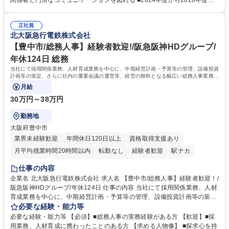
関係者と円滑なコミュニケーションを図れる ■2024年度から2026年度ま
修カリキュラムを通じて、Daigasグループの業務で必要となる知識につい
での3ヵ年を対象とする「Daigasグループ中期経営計画2026」を策定しま
て学んでいただきます。 募集職種 【第二新卒】事務系総合職 #関西を代
した。https://www.osakagas.co.jp/company/press/pr2024/1777576_564
表するインフラ企業 #ポテンシャル採用
正社員
72.html ■エネルギーセキュリティの不安定化や気候変動による自然災害の
北大阪急行電鉄株式会社
甚大化など、これまで以上に社会課題解決の重要性が高まっています。
「未来の日常」の創造に向けて持続可能な社会の実現に貢献してまいりま
【豊中市/総務人事】経験者歓迎!/阪急阪神HDグループ/
す。 学歴・資格 学歴：大学院 大学 語学力： 資格：
年休124日 総務
当社にて採用関係業務、人材育成業務を中心に、中期経営計画・予算等の管理、設備投資
計画等の策定、さらに社内の重要会議の運営等、経営の根幹となる幅広い総務人事業務全
般を担当していただきます。
月給
30万円～38万円
勤務地
大阪府豊中市
業界未経験歓迎
年間休日120日以上
資格取得支援あり
月平均残業時間20時間以内
転勤なし
経験者歓迎
駅ナカ
退職金あり
完全週休2日制
交通費支給
駅近5分以内
仕事の内容
土日祝休み
服装自由
昼食補助あり
食事補助あり
企業名 北大阪急行電鉄株式会社 求人名 【豊中市/総務人事】経験者歓迎！/
阪急阪神HDグループ/年休124日 仕事の内容 当社にて採用関係業務、人材
育成業務を中心に、中期経営計画・予算等の管理、設備投資計画等の策
定、さらに社内の重要会議の運営等、経営の根幹となる幅広い総務人事業
必要な経験・能力等
務全般を担当していただきます。 【主な業務内容】 ■採用関係業務および
必要な経験・能力等 【必須】■総務人事の実務経験がある方 【歓迎】■採
人材育成(社員研修)業務の推進 ■中期経営計画および予算等の管理 ■設備
用業務、人材育成に携わったことのある方 【求める人物像】 ■探求心を持