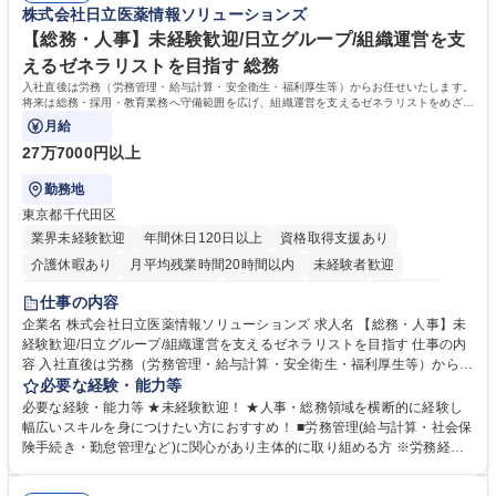
株式会社日立医薬情報ソリューションズ
【総務・人事】未経験歓迎/日立グループ/組織運営を支
えるゼネラリストを目指す 総務
入社直後は労務（労務管理・給与計算・安全衛生・福利厚生等）からお任せいたします。
将来は総務・採用・教育業務へ守備範囲を広げ、組織運営を支えるゼネラリストをめざせ
ます。
月給
27万7000円以上
勤務地
東京都千代田区
業界未経験歓迎
年間休日120日以上
資格取得支援あり
介護休暇あり
月平均残業時間20時間以内
未経験者歓迎
住宅手当あり
時短勤務あり
退職金あり
在宅OK
賞与あり
仕事の内容
育休あり
完全週休2日制
交通費支給
土日祝休み
寮・社宅あり
企業名 株式会社日立医薬情報ソリューションズ 求人名 【総務・人事】未
経験歓迎/日立グループ/組織運営を支えるゼネラリストを目指す 仕事の内
容 入社直後は労務（労務管理・給与計算・安全衛生・福利厚生等）からお
任せいたします。将来は総務・採用・教育業務へ守備範囲を広げ、組織運
必要な経験・能力等
営を支えるゼネラリストをめざせます。 ・初期業務：労働時間管理、給与
必要な経験・能力等 ★未経験歓迎！ ★人事・総務領域を横断的に経験し
計算、社会保険対応、福利厚生管理、安全衛生、健康経営推進等をお任せ
幅広いスキルを身につけたい方におすすめ！ ■労務管理(給与計算・社会保
します。ご経験に応じて、休職者管理など、幅広く経験を積んでいただき
険手続き・勤怠管理など)に関心があり主体的に取り組める方 ※労務経験
ます。 ・将来的な広がり：総務・採用・教育・税務対応・経営企画等。
者は早期にご活躍いただけます。 ■チームで仕事を推進できる方■将来は
★メンバーがマンツーマンで丁寧に教えるため、ご経験が浅くても安心！
マネジメント職として活躍したい 【尚可】■人事、労務、採用、教育業務