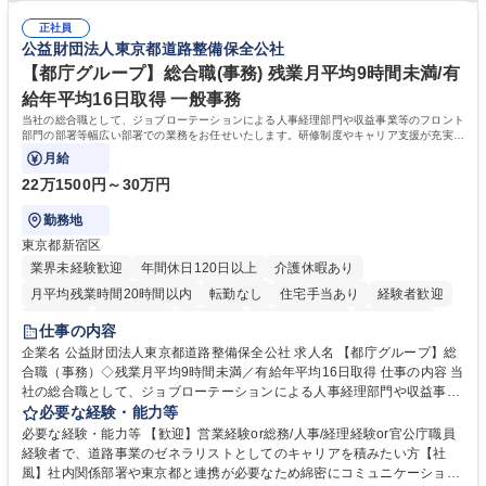
店の窓口業務(事務手続受付/資産運用提案)/後方事務/ロビー応対
事務経験 ■金融商品の提案・販売経験 ≪魅力≫研修やOJT環境が整ってい
正社員
るので安心して入行いただけます。 幅広いキャリアの選択肢があり、公募
公益財団法人東京都道路整備保全公社
や社内副業等を活用し、 一人ひとりが挑戦できるカルチャーが浸透してい
ます。 学歴・資格 学歴：大学院 大学 高専 短大 専修学校 高校 語学力：
【都庁グループ】総合職(事務) 残業月平均9時間未満/有
資格：
給年平均16日取得 一般事務
当社の総合職として、ジョブローテーションによる人事経理部門や収益事業等のフロント
部門の部署等幅広い部署での業務をお任せいたします。研修制度やキャリア支援が充実し
ております！ ※下記業務詳細
月給
22万1500円～30万円
勤務地
東京都新宿区
業界未経験歓迎
年間休日120日以上
介護休暇あり
月平均残業時間20時間以内
転勤なし
住宅手当あり
経験者歓迎
研修あり
退職金あり
賞与あり
完全週休2日制
交通費支給
仕事の内容
駅近5分以内
資格取得手当あり
食事補助あり
企業名 公益財団法人東京都道路整備保全公社 求人名 【都庁グループ】総
合職（事務）◇残業月平均9時間未満／有給年平均16日取得 仕事の内容 当
社の総合職として、ジョブローテーションによる人事経理部門や収益事業
等のフロント部門の部署等幅広い部署での業務をお任せいたします。研修
必要な経験・能力等
制度やキャリア支援が充実しております！ ※下記業務詳細 【業務詳細】■
必要な経験・能力等 【歓迎】営業経験or総務/人事/経理経験or官公庁職員
管理部門：広報、人事、経理など当公社の運営に係る管理業務 ■収益部
経験者で、道路事業のゼネラリストとしてのキャリアを積みたい方【社
門：駐車場の新規開拓、管理運営、新宿駅西口広場の「イベントコーナ
風】社内関係部署や東京都と連携が必要なため綿密にコミュニケーション