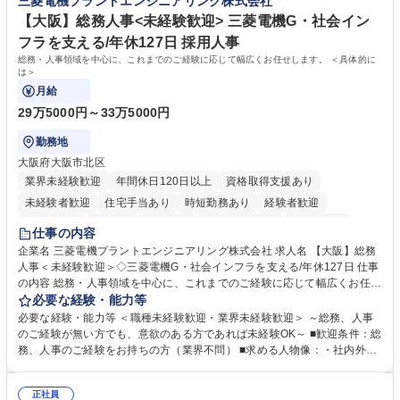
三菱電機プラントエンジニアリング株式会社
待され。組織を支えるスペシャリストとして、チームに貢献し、結果的に
社員から頼られる存在になることができます。平均19:30の退勤以降の業
【大阪】総務人事<未経験歓迎> 三菱電機G・社会イン
務の持ち帰りも禁止されており、メリハリのある働き方となります。 学
フラを支える/年休127日 採用人事
歴・資格 学歴：大学院 大学 高専 短大 語学力： 資格：
総務・人事領域を中心に、これまでのご経験に応じて幅広くお任せします。 ＜具体的に
は＞
月給
29万5000円～33万5000円
勤務地
大阪府大阪市北区
業界未経験歓迎
年間休日120日以上
資格取得支援あり
未経験者歓迎
住宅手当あり
時短勤務あり
経験者歓迎
退職金あり
在宅OK
賞与あり
完全週休2日制
交通費支給
仕事の内容
駅近5分以内
土日祝休み
服装自由
寮・社宅あり
食事補助あり
企業名 三菱電機プラントエンジニアリング株式会社 求人名 【大阪】総務
人事＜未経験歓迎＞◇三菱電機G・社会インフラを支える/年休127日 仕事
の内容 総務・人事領域を中心に、これまでのご経験に応じて幅広くお任せ
します。 ＜具体的には＞ ・総務/人事労務（給与・社保・勤怠管理など）
必要な経験・能力等
・採用・教育研修 ・福利厚生運用 など ※基本的には事務所勤務ですが、
必要な経験・能力等 ＜職種未経験歓迎・業界未経験歓迎＞ ～総務、人事
採用や教育等の業務内容により、関西圏以外への日帰り・宿泊を伴う国内
のご経験が無い方でも、意欲のある方であれば未経験OK～ ■歓迎条件：総
出張もございます。 ※担当業務を持ちつつ、お互いに助け合いながら、総
務、人事のご経験をお持ちの方（業界不問） ■求める人物像：・社内外の
務部という組織として協力しながら進める体制です。 募集職種 【大阪】
関係各部門との調整を率先して行い、業務を円滑に遂行できる協調性やコ
総務人事＜未経験歓迎＞◇三菱電機G・社会インフラを支える/年休127日
ミュニケーション能力を持っている方 ・人事総務領域に興味がありゼネラ
正社員
リスト志向をお持ちの方 学歴・資格 学歴：大学院 大学 語学力： 資格：