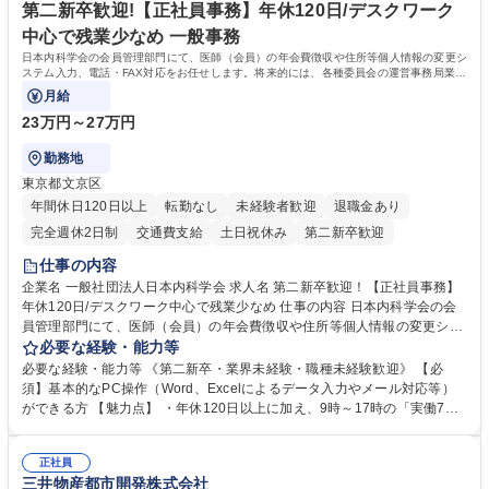
出社程度のリモート中心/残業基本無/独立系ファーム
談可）。【求める人物像】幅広いバックオフィス業務に柔軟に対応でき、
第二新卒歓迎!【正社員事務】年休120日/デスクワーク
社内外と円滑にコミュニケーションを取りながら業務を推進できる方 学
中心で残業少なめ 一般事務
歴・資格 学歴：大学院 大学 高専 短大 専修学校 高校 語学力： 資格：
日本内科学会の会員管理部門にて、医師（会員）の年会費徴収や住所等個人情報の変更シ
ステム入力、電話・FAX対応をお任せします。将来的には、各種委員会の運営事務局業務
などにも幅広く携わっていただきます。
月給
23万円～27万円
勤務地
東京都文京区
年間休日120日以上
転勤なし
未経験者歓迎
退職金あり
完全週休2日制
交通費支給
土日祝休み
第二新卒歓迎
仕事の内容
企業名 一般社団法人日本内科学会 求人名 第二新卒歓迎！【正社員事務】
年休120日/デスクワーク中心で残業少なめ 仕事の内容 日本内科学会の会
員管理部門にて、医師（会員）の年会費徴収や住所等個人情報の変更シス
テム入力、電話・FAX対応をお任せします。将来的には、各種委員会の運
必要な経験・能力等
営事務局業務などにも幅広く携わっていただきます。 【会員管理・データ
必要な経験・能力等 《第二新卒・業界未経験・職種未経験歓迎》 【必
入力業務】 ・医師（会員）の住所変更、個人情報のシステム登録・更新
須】基本的なPC操作（Word、Excelによるデータ入力やメール対応等）
・年会費の徴収管理や入金データの照合確認 【問い合わせ対応】 ・会員
ができる方 【魅力点】 ・年休120日以上に加え、9時～17時の「実働7時
（医師）からの電話、FAX、ネット申請に伴う相談受付 ・複雑な案件のへ
間勤務」で残業も少なくワークライフバランスは抜群です。 【将来的な業
のエスカレーション・連携対応 募集職種 第二新卒歓迎！【正社員事務】
務（各種委員会運営）】 ・学会内における各種委員会のスケジュール調
年休120日/デスクワーク中心で残業少なめ
正社員
整、資料作成、当日の運営サポート 学歴・資格 学歴：大学院 大学 語学
三井物産都市開発株式会社
力： 資格：