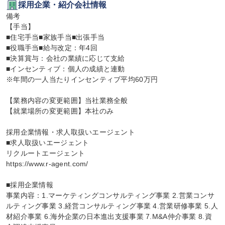
採用企業・紹介会社情報
備考

【手当】

■住宅手当■家族手当■出張手当

■役職手当■給与改定：年4回

■決算賞与：会社の業績に応じて支給

■インセンティブ：個人の成績と連動

※年間の一人当たりインセンティブ平均60万円

【業務内容の変更範囲】当社業務全般

【就業場所の変更範囲】本社のみ

採用企業情報・求人取扱いエージェント

■求人取扱いエージェント

リクルートエージェント

https://www.r-agent.com/

■採用企業情報

事業内容：1.マーケティングコンサルティング事業 2.営業コンサ
ルティング事業 3.経営コンサルティング事業 4.営業研修事業 5.人
材紹介事業 6.海外企業の日本進出支援事業 7.M&A仲介事業 8.資