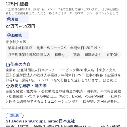
125日 総務
下記業務を部長1名、課長1名、メンバー2名で分担して遂行しています。 はじめは担当
者として業務を覚えていただき、ゆくゆくはリーダーやマネージャーポジションとして活
躍いただくことを期待しています。
月給
27万円～35万円
勤務地
東京都文京区
業界未経験歓迎
副業・WワークOK
年間休日120日以上
月平均残業時間20時間以内
転勤なし
英語
退職金あり
在宅OK
賞与あり
育休あり
完全週休2日制
交通費支給
土日祝休み
仕事の内容
食事補助あり
企業名 公益財団法人日本アンチ・ドーピング機構 求人名 【東京／文京
区】公益財団法人の総務人事業務／年間休日125日 仕事の内容 下記業務を
部長1名、課長1名、メンバー2名で分担して遂行しています。 はじめは担
当者として業務を覚えていただき、ゆくゆくはリーダーやマネージャーポ
必要な経験・能力等
ジションとして活躍いただくことを期待しています。 【総務・人事グルー
必要な経験・能力等 ・公的助成金や補助金の申請・四半期、年間報告経験
プの業務内容】 ・人事制度関連 ・採用活動 ・教育研修の企画、実行 ・勤
・総務経験 ・PCスキル中級以上（Word、Excel、PowerPoint） ・社内外
怠管理 ・官公庁への各種提出 ・法定の会議運営（評議員会、理事会） ・
と円滑な調整ができるコミュニケーション能力 ・口が堅い方 ■歓迎要件
コンプライアンス ・内部規程やルールの管理、整備、文書管理 ・契約関
・採用業務経験 ・英語に抵抗がない方 ・営業経験 学歴・資格 学歴：大学
連 ・衛生管理 ・防災関連・公的助成金の管理・オフィス、ファシリティ
院 大学 高専 短大 専修学校 高校 語学力： 資格：
管理 ・福利厚生関連 ・職員からの問合せ、相談対応 ・その他日常の総務
正社員
STJAdvisorsGroupLimited日本支社
業務全般 募集職種 【東京／文京区】公益財団法人の総務人事業務／年間
休日125日