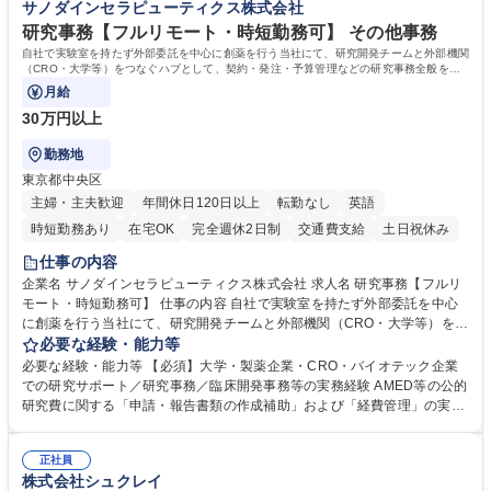
サノダインセラピューティクス株式会社
業務職/三井物産グループ/平均残業時間10H/完全週休2日
方。多様な関係者と謙虚に信頼関係を構築でき、期限を意識したスケジュ
ール管理が出来る方。※将来的に他部署（営業部門、コーポレート部門）
研究事務【フルリモート・時短勤務可】 その他事務
へのジョブローテーションの可能性があります。 学歴・資格 学歴：大学
自社で実験室を持たず外部委託を中心に創薬を行う当社にて、研究開発チームと外部機関
院 大学 語学力： 資格：宅地建物取引士
（CRO・大学等）をつなぐハブとして、契約・発注・予算管理などの研究事務全般をお
任せします。
月給
30万円以上
勤務地
東京都中央区
主婦・主夫歓迎
年間休日120日以上
転勤なし
英語
時短勤務あり
在宅OK
完全週休2日制
交通費支給
土日祝休み
仕事の内容
企業名 サノダインセラピューティクス株式会社 求人名 研究事務【フルリ
モート・時短勤務可】 仕事の内容 自社で実験室を持たず外部委託を中心
に創薬を行う当社にて、研究開発チームと外部機関（CRO・大学等）をつ
なぐハブとして、契約・発注・予算管理などの研究事務全般をお任せしま
必要な経験・能力等
す。 ■見積取得、発注、検収、請求処理等の事務手続き ■委託先との定例
必要な経験・能力等 【必須】大学・製薬企業・CRO・バイオテック企業
会議の調整・アジェンダ準備・議事録作成 ■研究報告書、試験関連資料、
での研究サポート／研究事務／臨床開発事務等の実務経験 AMED等の公的
SOP等の整備・版管理・保管 ■研究開発の進捗・タイムライン・予算執行
研究費に関する「申請・報告書類の作成補助」および「経費管理」の実務
管理サポート ■AMED等公的研究費の申請・報告書類作成補助および経費
経験 【尚可】 ■URA経験または産学連携・研究費管理の経験 ■AMED等の
管理 ■社内外関係者との連絡調整・その他研究開発に関わる総務・庶務 募
公的研究費の申請・執行管理経験 ■英語での文書読解・メール対応力 【働
集職種 研究事務【フルリモート・時短勤務可】
正社員
き方について】フルリモートやハイブリッド勤務、時短勤務など個々のラ
株式会社シュクレイ
イフスタイルに応じた柔軟な働き方が可能です。育児や介護との両立も応