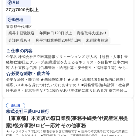
ます。
月給
27万7000円以上
勤務地
東京都千代田区
業界未経験歓迎
年間休日120日以上
資格取得支援あり
介護休暇あり
月平均残業時間20時間以内
未経験者歓迎
住宅手当あり
時短勤務あり
退職金あり
在宅OK
賞与あり
仕事の内容
育休あり
完全週休2日制
交通費支給
土日祝休み
寮・社宅あり
企業名 株式会社日立医薬情報ソリューションズ 求人名 【総務・人事】未
経験歓迎/日立グループ/組織運営を支えるゼネラリストを目指す 仕事の内
容 入社直後は労務（労務管理・給与計算・安全衛生・福利厚生等）からお
任せいたします。将来は総務・採用・教育業務へ守備範囲を広げ、組織運
必要な経験・能力等
営を支えるゼネラリストをめざせます。 ・初期業務：労働時間管理、給与
必要な経験・能力等 ★未経験歓迎！ ★人事・総務領域を横断的に経験し
計算、社会保険対応、福利厚生管理、安全衛生、健康経営推進等をお任せ
幅広いスキルを身につけたい方におすすめ！ ■労務管理(給与計算・社会保
します。ご経験に応じて、休職者管理など、幅広く経験を積んでいただき
険手続き・勤怠管理など)に関心があり主体的に取り組める方 ※労務経験
ます。 ・将来的な広がり：総務・採用・教育・税務対応・経営企画等。
者は早期にご活躍いただけます。 ■チームで仕事を推進できる方■将来は
★メンバーがマンツーマンで丁寧に教えるため、ご経験が浅くても安心！
マネジメント職として活躍したい 【尚可】■人事、労務、採用、教育業務
幅広く経験を積みたい意欲がある方に最適な環境です。 募集職種 【総
正社員
のご経験 ■労務管理（給与計算・社会保険手続き・勤怠管理など）の経験
株式会社三菱UFJ銀行
務・人事】未経験歓迎/日立グループ/組織運営を支えるゼネラリストを目
■衛生管理者の資格をお持ちの方 学歴・資格 学歴：大学院 大学 高専 短大
指す
専修学校 高校 語学力： 資格：
【東京都】本支店の窓口業務(事務手続受付/資産運用提
案)/後方事務/ロビー応対 その他事務
★バックオフィスではなく顧客折衝を含む職種です★ 国内の本支店等にて下記の業務に
従事していただきます。 ■窓口/後方/ロビーにて事務手続等の受付・オペレーション、お