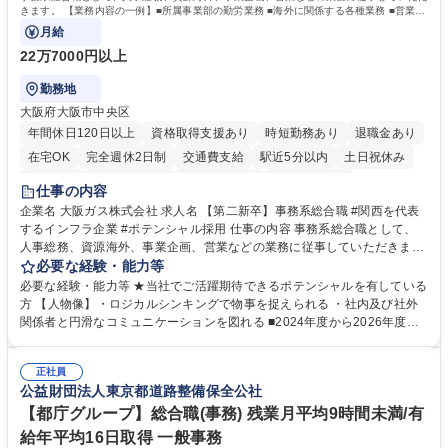
きます。 【業務内容の一例】■所属事業部の勤労業務 ■海外に関係する各種業務 ■営業部
門の企画スタッフ、ルート営業
月給
22万7000円以上
勤務地
大阪府大阪市中央区
年間休日120日以上
資格取得支援あり
時短勤務あり
退職金あり
在宅OK
完全週休2日制
交通費支給
駅近5分以内
土日祝休み
服装自由
第二新卒歓迎
寮・社宅あり
食事補助あり
仕事の内容
企業名 大阪ガス株式会社 求人名 【第二新卒】事務系総合職 #関西を代表
するインフラ企業 #ポテンシャル採用 仕事の内容 事務系総合職として、
人事総務、資源海外、事業企画、営業などの業務に従事していただきま
す。 【業務内容の一例】■所属事業部の勤労業務 ■海外に関係する各種業
必要な経験・能力等
務 ■営業部門の企画スタッフ、ルート営業 【キャリアパス】入社後の配属
必要な経験・能力等 ★当社でご活躍期待できるポテンシャルを有している
ポジションで一定期間ご活躍頂いた後、本人の適性及び将来のキャリアを
方 【人物像】・ロジカルシンキングで物事を捉えられる ・社内及び社外
鑑みてジョブローテーションを行います。 【育成】OJTでの現場育成や研
関係者と円滑なコミュニケーションを図れる ■2024年度から2026年度ま
修カリキュラムを通じて、Daigasグループの業務で必要となる知識につい
での3ヵ年を対象とする「Daigasグループ中期経営計画2026」を策定しま
て学んでいただきます。 募集職種 【第二新卒】事務系総合職 #関西を代
した。https://www.osakagas.co.jp/company/press/pr2024/1777576_564
表するインフラ企業 #ポテンシャル採用
正社員
72.html ■エネルギーセキュリティの不安定化や気候変動による自然災害の
公益財団法人東京都道路整備保全公社
甚大化など、これまで以上に社会課題解決の重要性が高まっています。
「未来の日常」の創造に向けて持続可能な社会の実現に貢献してまいりま
【都庁グループ】総合職(事務) 残業月平均9時間未満/有
す。 学歴・資格 学歴：大学院 大学 語学力： 資格：
給年平均16日取得 一般事務