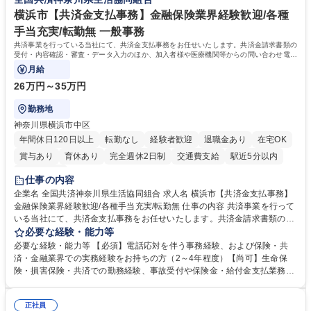
もバックアップしていきます。 学歴・資格 学歴：大学院 大学 高専 短大
専修学校 高校 語学力： 資格：
横浜市【共済金支払事務】金融保険業界経験歓迎/各種
手当充実/転勤無 一般事務
共済事業を行っている当社にて、共済金支払事務をお任せいたします。共済金請求書類の
受付・内容確認・審査・データ入力のほか、加入者様や医療機関等からの問い合わせ電話
対応や書類発送等を担当します。
月給
26万円～35万円
勤務地
神奈川県横浜市中区
年間休日120日以上
転勤なし
経験者歓迎
退職金あり
在宅OK
賞与あり
育休あり
完全週休2日制
交通費支給
駅近5分以内
土日祝休み
仕事の内容
企業名 全国共済神奈川県生活協同組合 求人名 横浜市【共済金支払事務】
金融保険業界経験歓迎/各種手当充実/転勤無 仕事の内容 共済事業を行って
いる当社にて、共済金支払事務をお任せいたします。共済金請求書類の受
付・内容確認・審査・データ入力のほか、加入者様や医療機関等からの問
必要な経験・能力等
い合わせ電話対応や書類発送等を担当します。 ■共済金請求書類の受付、
必要な経験・能力等 【必須】電話応対を伴う事務経験、および保険・共
内容確認、および共済金支払に関する審査・事務処理業務全般を担当 ■専
済・金融業界での実務経験をお持ちの方（2～4年程度）【尚可】生命保
用システムへのデータ入力、各種必要書類の作成・発送作業 ■加入者様や
険・損害保険・共済での勤務経験、事故受付や保険金・給付金支払業務経
医療機関等からの各種問い合わせに対する丁寧かつ迅速な電話応対 ■現場
験がある方 【求める人物像】■相手の立場に立った丁寧な対応ができる方
調査の対応および業務プロセスの改善活動 【業務内容の変更範囲】当社の
■チームワークを大切にし、素直に学べる方★外勤の保険営業から内勤事
指定する業務 募集職種 横浜市【共済金支払事務】金融保険業界経験歓迎/
正社員
務へのキャリアチェンジ希望者も大歓迎です！ 学歴・資格 学歴：大学院