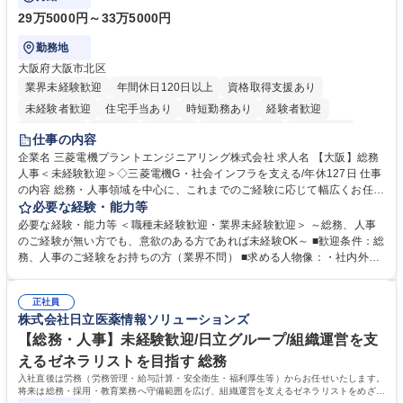
29万5000円～33万5000円
勤務地
大阪府大阪市北区
業界未経験歓迎
年間休日120日以上
資格取得支援あり
未経験者歓迎
住宅手当あり
時短勤務あり
経験者歓迎
退職金あり
在宅OK
賞与あり
完全週休2日制
交通費支給
仕事の内容
駅近5分以内
土日祝休み
服装自由
寮・社宅あり
食事補助あり
企業名 三菱電機プラントエンジニアリング株式会社 求人名 【大阪】総務
人事＜未経験歓迎＞◇三菱電機G・社会インフラを支える/年休127日 仕事
の内容 総務・人事領域を中心に、これまでのご経験に応じて幅広くお任せ
します。 ＜具体的には＞ ・総務/人事労務（給与・社保・勤怠管理など）
必要な経験・能力等
・採用・教育研修 ・福利厚生運用 など ※基本的には事務所勤務ですが、
必要な経験・能力等 ＜職種未経験歓迎・業界未経験歓迎＞ ～総務、人事
採用や教育等の業務内容により、関西圏以外への日帰り・宿泊を伴う国内
のご経験が無い方でも、意欲のある方であれば未経験OK～ ■歓迎条件：総
出張もございます。 ※担当業務を持ちつつ、お互いに助け合いながら、総
務、人事のご経験をお持ちの方（業界不問） ■求める人物像：・社内外の
務部という組織として協力しながら進める体制です。 募集職種 【大阪】
関係各部門との調整を率先して行い、業務を円滑に遂行できる協調性やコ
総務人事＜未経験歓迎＞◇三菱電機G・社会インフラを支える/年休127日
ミュニケーション能力を持っている方 ・人事総務領域に興味がありゼネラ
正社員
リスト志向をお持ちの方 学歴・資格 学歴：大学院 大学 語学力： 資格：
株式会社日立医薬情報ソリューションズ
【総務・人事】未経験歓迎/日立グループ/組織運営を支
えるゼネラリストを目指す 総務
入社直後は労務（労務管理・給与計算・安全衛生・福利厚生等）からお任せいたします。
将来は総務・採用・教育業務へ守備範囲を広げ、組織運営を支えるゼネラリストをめざせ