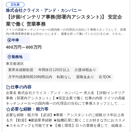
うという意欲のある方を求めています。 ◎経営に近い立場で幅広くキャリ
生に関する業務等■健康診断、産業医面談、休職・復職手続き等の労務サ
正社員
アが磨けます。 ◎NTTデータグループであり福利厚生は充実しているとと
株式会社クライス・アンド・カンパニー
ポート■社内ルールの運用・各種社内案内■その他、拠点運営に関わる管理
もに、働き方改革も推進しています。 学歴・資格 学歴：大学院 大学 高専
部門業務 募集職種 【大阪/総務・人事（労務）担当者】3Dプリンター事
短大 専修学校 語学力： 資格：
【汐留/インテリア事務(部署内アシスタント)】 安定企
業/NTTデータG/年休129日
業で働く 営業事務
ドイツの高級キッチンメーカーの国内唯一の代理店の当社にて事務スタッフとして、部署
内の事務業務全般をお任せいたします。 裁量を持って働いていただけるため、スキルア
ップも可能です。
年俸
400万円～600万円
勤務地
東京都港区
業界未経験歓迎
年間休日120日以上
介護休暇あり
月平均残業時間20時間以内
転勤なし
退職金あり
在宅OK
育休あり
完全週休2日制
インセンティブあり
交通費支給
仕事の内容
駅近5分以内
土日祝休み
企業名 株式会社クライス・アンド・カンパニー 求人名 【汐留/インテリア
事務（部署内アシスタント）】■安定企業で働く 仕事の内容 ドイツの高級
キッチンメーカーの国内唯一の代理店の当社にて事務スタッフとして、部
署内の事務業務全般をお任せいたします。 裁量を持って働いていただける
必要な経験・能力等
ため、スキルアップも可能です。 【部署内の事務業務全般】 ■サンプルの
必要な経験・能力等 【必須】■事務・アシスタントのご経験が３年以上有
仕分け・整理 ■電話応対 ■書類作成（会議資料、お客様宛請求書、支払書
る方 【歓迎】■建築業界経験 ★臨機応変に動くことが好きな方におススメ
類を取りまとめて経理へ提出等） ■ショールームアテンド・運営・予約業
★スキルアップも可能です★ 【働く環境】日々の業務を通じて、組織全体
務 ■広報・PR業務のアシスタント（SNS投稿補助、資料作成など） ■納品
のサポートを行い、成果を実感できる仕事です。また、コミュニケーショ