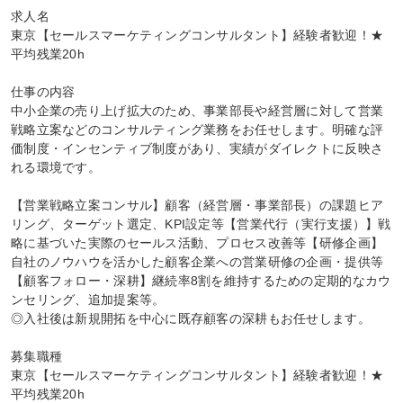
求人名

東京【セールスマーケティングコンサルタント】経験者歓迎！★
平均残業20h

仕事の内容

中小企業の売り上げ拡大のため、事業部長や経営層に対して営業
戦略立案などのコンサルティング業務をお任せします。明確な評
価制度・インセンティブ制度があり、実績がダイレクトに反映さ
れる環境です。

【営業戦略立案コンサル】顧客（経営層・事業部長）の課題ヒア
リング、ターゲット選定、KPI設定等【営業代行（実行支援）】戦
略に基づいた実際のセールス活動、プロセス改善等【研修企画】
自社のノウハウを活かした顧客企業への営業研修の企画・提供等
【顧客フォロー・深耕】継続率8割を維持するための定期的なカウ
ンセリング、追加提案等。

◎入社後は新規開拓を中心に既存顧客の深耕もお任せします。

募集職種

東京【セールスマーケティングコンサルタント】経験者歓迎！★
平均残業20h