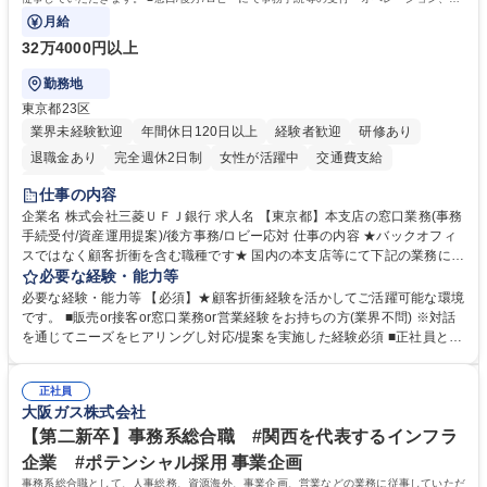
客様対応
月給
32万4000円以上
勤務地
東京都23区
業界未経験歓迎
年間休日120日以上
経験者歓迎
研修あり
退職金あり
完全週休2日制
女性が活躍中
交通費支給
土日祝休み
仕事の内容
企業名 株式会社三菱ＵＦＪ銀行 求人名 【東京都】本支店の窓口業務(事務
手続受付/資産運用提案)/後方事務/ロビー応対 仕事の内容 ★バックオフィ
スではなく顧客折衝を含む職種です★ 国内の本支店等にて下記の業務に従
事していただきます。 ■窓口/後方/ロビーにて事務手続等の受付・オペレ
必要な経験・能力等
ーション、お客様対応 ■窓口にて、ご来店された個人のお客様に対して金
必要な経験・能力等 【必須】★顧客折衝経験を活かしてご活躍可能な環境
融商品のご提案 ■効率的な事務運用の検討・構築等 ≪業務紹介：ご応募前
です。 ■販売or接客or窓口業務or営業経験をお持ちの方(業界不問) ※対話
に必ずご覧ください≫ ※記事 https://www.mysite.bk.mufg.jp/career/circle/
を通じてニーズをヒアリングし対応/提案を実施した経験必須 ■正社員とし
article17/ ※動画 https://youtu.be/H-S7HaJqqbg 募集職種 【東京都】本支
ての就業経験1年以上 【歓迎】■金融業界での就業経験■銀行での預金為替
店の窓口業務(事務手続受付/資産運用提案)/後方事務/ロビー応対
事務経験 ■金融商品の提案・販売経験 ≪魅力≫研修やOJT環境が整ってい
正社員
るので安心して入行いただけます。 幅広いキャリアの選択肢があり、公募
大阪ガス株式会社
や社内副業等を活用し、 一人ひとりが挑戦できるカルチャーが浸透してい
ます。 学歴・資格 学歴：大学院 大学 高専 短大 専修学校 高校 語学力：
【第二新卒】事務系総合職 #関西を代表するインフラ
資格：
企業 #ポテンシャル採用 事業企画
事務系総合職として、人事総務、資源海外、事業企画、営業などの業務に従事していただ