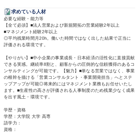
求めている人材
必要な経験・能力等

【全て必須】■法人営業および新規開拓の営業経験2年以上

■マネジメント経験2年以上

◎平均残業時間月20h。働いた時間ではなく出した結果で正当に
評価される環境です。

【やりがい】■中小企業の事業成長・日本経済の活性化に直接貢献
できる実感。継続率8割と、顧客からの圧倒的な信頼獲得のあるコ
ンサルティングが可能です。【魅力】■単なる営業ではなく、事業
の根幹を描ける「営業コンサルタント・事業開発担当」へとステ
ップアップが可能◎将来的にはマネジメント業務もお任せいたし
ます。■生産性の高さが評価される人事制度のため残業少なく成果
を出す風土・環境です。

学歴・資格

学歴：大学院 大学 高専

語学力：

資格：