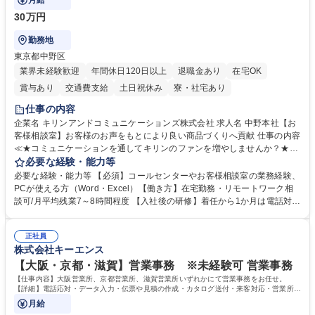
月給
30万円
勤務地
東京都中野区
業界未経験歓迎
年間休日120日以上
退職金あり
在宅OK
賞与あり
交通費支給
土日祝休み
寮・社宅あり
仕事の内容
企業名 キリンアンドコミュニケーションズ株式会社 求人名 中野本社【お
客様相談室】お客様のお声をもとにより良い商品づくりへ貢献 仕事の内容
≪★コミュニケーションを通してキリンのファンを増やしませんか？★≫
お客様のお声をより良い商品づくりに活かしていく上で、窓口となるお客
必要な経験・能力等
様相談室でのお仕事です。 日々お客様からいただくキリングループへのご
必要な経験・能力等 【必須】コールセンターやお客様相談室の業務経験、
意見を、企業活動に活かしています。お客様からの声に迅速かつ誠意をも
PCが使える方（Word・Excel）【働き方】在宅勤務・リモートワーク相
って対応、情報提供するとともにグループ内活動に反映しています。 【具
談可/月平均残業7～8時間程度 【入社後の研修】着任から1か月は電話対応
体的には】電話応対、メール、お手紙対応、ご指摘品調査報告書作成、有
のOJTを中心に実施し、電話対応に慣れた段階でメール・手紙のOJTを実
人チャットボット対応など。 【1日の対応件数】■電話：月間一人当たり
施する予定です。独り立ち以降もしっかりフォローする体制を整えていま
平均100件前後■メール・手紙：同上40件前後 募集職種 中野本社【お客様
正社員
すのでご安心ください。 【当社について】キリングループの広報機能を担
株式会社キーエンス
相談室】お客様のお声をもとにより良い商品づくりへ貢献
う会社として、お客様との出会いを大切にし、磨き上げたホスピタリティ
を込めてコミュニケーションをとりながら広報関連業務を行っておりま
【大阪・京都・滋賀】営業事務 ※未経験可 営業事務
す。 学歴・資格 学歴：大学院 大学 高専 短大 専修学校 高校 語学力： 資
【仕事内容】大阪営業所、京都営業所、滋賀営業所いずれかにて営業事務をお任せ。
格：
【詳細】電話応対・データ入力・伝票や見積の作成・カタログ送付・来客対応・営業所内
で発生する事務業務や業務改善をお任せ。
月給