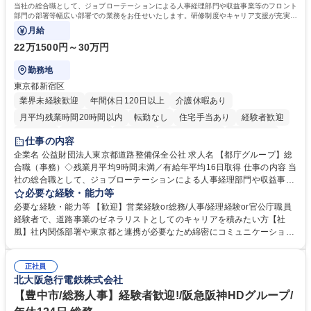
当社の総合職として、ジョブローテーションによる人事経理部門や収益事業等のフロント
部門の部署等幅広い部署での業務をお任せいたします。研修制度やキャリア支援が充実し
ております！ ※下記業務詳細
月給
22万1500円～30万円
勤務地
東京都新宿区
業界未経験歓迎
年間休日120日以上
介護休暇あり
月平均残業時間20時間以内
転勤なし
住宅手当あり
経験者歓迎
研修あり
退職金あり
賞与あり
完全週休2日制
交通費支給
仕事の内容
駅近5分以内
資格取得手当あり
食事補助あり
企業名 公益財団法人東京都道路整備保全公社 求人名 【都庁グループ】総
合職（事務）◇残業月平均9時間未満／有給年平均16日取得 仕事の内容 当
社の総合職として、ジョブローテーションによる人事経理部門や収益事業
等のフロント部門の部署等幅広い部署での業務をお任せいたします。研修
必要な経験・能力等
制度やキャリア支援が充実しております！ ※下記業務詳細 【業務詳細】■
必要な経験・能力等 【歓迎】営業経験or総務/人事/経理経験or官公庁職員
管理部門：広報、人事、経理など当公社の運営に係る管理業務 ■収益部
経験者で、道路事業のゼネラリストとしてのキャリアを積みたい方【社
門：駐車場の新規開拓、管理運営、新宿駅西口広場の「イベントコーナ
風】社内関係部署や東京都と連携が必要なため綿密にコミュニケーション
ー」などの管理運営 ■道路部門：整備の急がれる骨格幹線道路や木造住宅
を図っています。 【業務の魅力】■幅広く携われる：総合職（事務）で
密集地域の特定整備路線の用地取得、道路に関する普及啓発事業、都内の
は、駐車場の管理運営や道路用地の取得、公益財団法人の中枢を担う管理
道路施設や道路工事現場の見学ツアー事業 ※入社後は上記いずれかの部門
正社員
部門など多岐に渡る業務を経験できます。 ■様々なプロジェクト：駐車場
北大阪急行電鉄株式会社
へ配属。※業務内容変更の範囲：会社の定める業務 募集職種 【都庁グル
事業の他、新宿駅西口広場内に設置された照明を兼ねた広告「ブライトサ
ープ】総合職（事務）◇残業月平均9時間未満／有給年平均16日取得
イン」の管理運営を行うなど、事業収益を生み出す活動を積極的に行って
【豊中市/総務人事】経験者歓迎!/阪急阪神HDグループ/
います。 学歴・資格 学歴：大学院 大学 高専 短大 専修学校 高校 語学力：