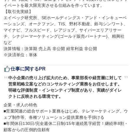
イベートを最大限充実させる仕組みを作っています。

【取引先実績】

エイベック研究所、SEホールディングス・アンド・インキューベ
ーションズ、オークファン、TIS、野村不動産、鈴与シンワート、
マイナビ、フルスピード、レアジョブ、サイバーエリアリサー
チ、シナジーマーケティング(ゴールド販売パートナー)、精興社
など

決算情報：決算期 売上高 非公開 経常利益 非公開

※決済単位：単体
仕事に関するPR
中小企業の売り上げ拡大のため、事業部長や経営層に対して
営業戦略立案などのコンサルティング業務をお任せします。
明確な評価制度・インセンティブ制度があり、実績がダイレ
クトに反映される環境です。
企業・求人の特色

■営業関連の総合サポート業務をはじめ、テレマーケティング、ウ
ェブ制作等、各種ソリューション提供業務を手掛ける

■年間休日130日/完全週休二日制/15年連続黒字経営！継続率8割・
顧客からの圧倒的信頼有