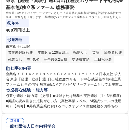
東京【経理・総務】週1日出社程度のリモート中心/残業
基本無/独立系ファーム 総務事務
独立系ECMアドバイザリーファームとして上場前後の資本市場戦略を設計する当社にて
経理・総務をお任せします。基礎的なバックオフィス業務からスタートし組織を支える専
任担当として広く活躍できる環境です。
年俸
400万円以上
勤務地
東京都千代田区
業界未経験歓迎
年間休日120日以上
転勤なし
英語
経験者歓迎
残業なし
在宅OK
完全週休2日制
交通費支給
土日祝休み
仕事の内容
企業名 ＳＴＪＡｄｖｉｓｏｒｓＧｒｏｕｐＬｉｍｉｔｅｄ日本支社 求人
名 東京【経理・総務】週1日出社程度のリモート中心/残業基本無/独立系
ファーム 仕事の内容 独立系ECMアドバイザリーファームとして上場前後
の資本市場戦略を設計する当社にて経理・総務をお任せします。基礎的な
必要な経験・能力等
バックオフィス業務からスタートし組織を支える専任担当として広く活躍
必要な経験・能力等 【必須】■経理または総務の実務経験（1～3年程度）
できる環境です。 ■日常経理、月次および年次決算サポート業務 ■本国
■英語の読み書きに抵抗がない方（高校卒業レベル。AI翻訳ツールの使用
（グローバル）との英文メール対応（AI翻訳ツール等を使用しての対応で
可）【尚可】■外資系企業におけるバックオフィス実務経験をお持ちの方
問題ございません） ■オフィス環境整備、郵便物の発送・受取等の総務業
【必須・尚可要件】簿記などの特別な資格や、TOEIC等のスコアは求めて
務全般 ■その他バックオフィス関連サポート ※ご経験に合わせて無理なく
おりません。日々の事務処理を丁寧かつ正確に行える方を歓迎します。
業務をお任せします。残業も基本的には発生せず、ご自身のペースで業務
正社員
【働き方について】現在は週4日程度の在宅勤務を実施しており、ワーク
一般社団法人日本内科学会
を進めやすく定着率の高い環境です。 募集職種 東京【経理・総務】週1日
ライフバランスを重視する方に最適な環境です（フルリモートも面接で相