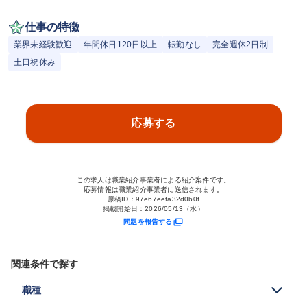
仕事の特徴
業界未経験歓迎
年間休日120日以上
転勤なし
完全週休2日制
土日祝休み
応募する
この求人は職業紹介事業者による紹介案件です。
応募情報は職業紹介事業者に送信されます。
原稿ID：
97e67eefa32d0b0f
掲載開始日：
2026/05/13（水）
問題を報告する
関連条件で探す
職種