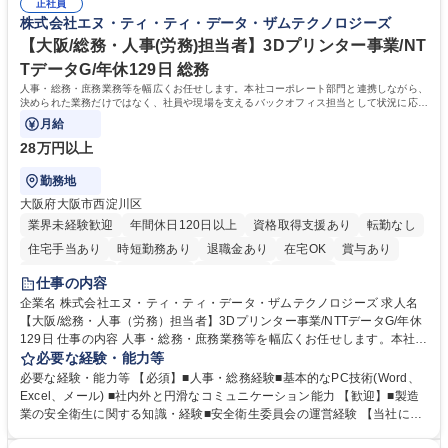
実行/フィールドセールスへの案件連携 募集職種 ★【未経験歓迎】AIで製
正社員
企画・実行経験 ・CRM・リードナーチャリングに関する知見 ・データを
株式会社エヌ・ティ・ティ・データ・ザムテクノロジーズ
造業の未来を変えるインサイドセールス
もとに営業プロセスを改善した経験 学歴・資格 学歴：大学院 大学 高専 短
大 専修学校 高校 語学力： 資格：
【大阪/総務・人事(労務)担当者】3Dプリンター事業/NT
TデータG/年休129日 総務
人事・総務・庶務業務等を幅広くお任せします。本社コーポレート部門と連携しながら、
決められた業務だけではなく、社員や現場を支えるバックオフィス担当として状況に応じ
て柔軟に対応いただくことを期待します。
月給
28万円以上
勤務地
大阪府大阪市西淀川区
業界未経験歓迎
年間休日120日以上
資格取得支援あり
転勤なし
住宅手当あり
時短勤務あり
退職金あり
在宅OK
賞与あり
完全週休2日制
交通費支給
土日祝休み
服装自由
仕事の内容
企業名 株式会社エヌ・ティ・ティ・データ・ザムテクノロジーズ 求人名
【大阪/総務・人事（労務）担当者】3Dプリンター事業/NTTデータG/年休
129日 仕事の内容 人事・総務・庶務業務等を幅広くお任せします。本社コ
ーポレート部門と連携しながら、決められた業務だけではなく、社員や現
必要な経験・能力等
場を支えるバックオフィス担当として状況に応じて柔軟に対応いただくこ
必要な経験・能力等 【必須】■人事・総務経験■基本的なPC技術(Word、
とを期待します。 【詳細】■入退社手続き、社員情報管理■入社時オリエ
Excel、メール) ■社内外と円滑なコミュニケーション能力 【歓迎】■製造
ンテーションの実施■勤怠・各種申請内容の確認■採用業務のサポート■来
業の安全衛生に関する知識・経験■安全衛生委員会の運営経験 【当社につ
客・電話対応 ■郵便物の受領・発送・管理■オフィス設備・備品管理■建
いて】 ◎設立したばかりの会社であり、一緒に企業を立ち上げ・拡大しよ
物・設備修繕の手配及び業者対応■押印・契約書管理等の庶務業務■安全衛