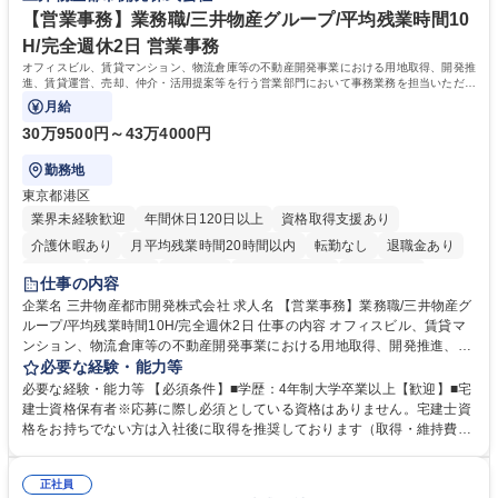
【営業事務】業務職/三井物産グループ/平均残業時間10
H/完全週休2日 営業事務
オフィスビル、賃貸マンション、物流倉庫等の不動産開発事業における用地取得、開発推
進、賃貸運営、売却、仲介・活用提案等を行う営業部門において事務業務を担当いただき
ます。
月給
30万9500円～43万4000円
勤務地
東京都港区
業界未経験歓迎
年間休日120日以上
資格取得支援あり
介護休暇あり
月平均残業時間20時間以内
転勤なし
退職金あり
在宅OK
賞与あり
育休あり
完全週休2日制
交通費支給
仕事の内容
駅近5分以内
土日祝休み
寮・社宅あり
企業名 三井物産都市開発株式会社 求人名 【営業事務】業務職/三井物産グ
ループ/平均残業時間10H/完全週休2日 仕事の内容 オフィスビル、賃貸マ
ンション、物流倉庫等の不動産開発事業における用地取得、開発推進、賃
貸運営、売却、仲介・活用提案等を行う営業部門において事務業務を担当
必要な経験・能力等
いただきます。 【詳細】・契約書管理、契約書製本、捺印対応、ファイリ
必要な経験・能力等 【必須条件】■学歴：4年制大学卒業以上【歓迎】■宅
ング、登記簿取得、調書取得・支払業務（各種費用支払、支払管理、請
建士資格保有者※応募に際し必須としている資格はありません。宅建士資
求・支払データ登録、取引先マスター申請対応）・予算作成及び予実管
格をお持ちでない方は入社後に取得を推奨しております（取得・維持費用
理・各種稟議書、報告書作成業務・各種台帳管理、交際費・会議費支払報
の一部補助あり） 【求める人物像】 ・向学心豊かで、主体的に行動でき
告書作成及び月次管理・部内総務庶務全般 など※※配属先によっては上記
る方。 ・社内外の多様な関係者と協調して業務を進められるコミュニケー
の他に担当頂く業務が発生する場合があります。 募集職種 【営業事務】
正社員
ション力がある方。 ・チャレンジを厭わず、粘り強く業務に取り組める