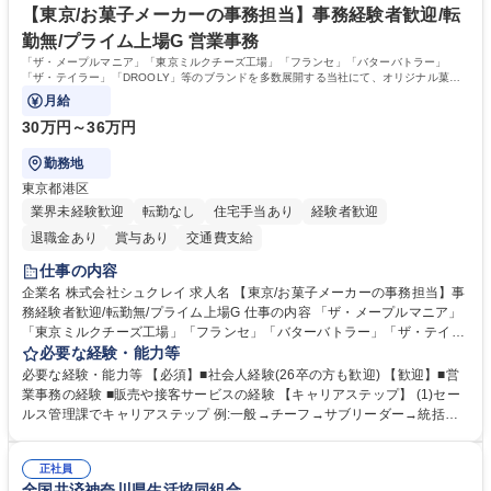
【東京/お菓子メーカーの事務担当】事務経験者歓迎/転
援します。 学歴・資格 学歴：大学院 大学 語学力： 資格：
勤無/プライム上場G 営業事務
「ザ・メープルマニア」「東京ミルクチーズ工場」「フランセ」「バターバトラー」
「ザ・テイラー」「DROOLY」等のブランドを多数展開する当社にて、オリジナル菓子
ブランド商品の事務業務をお任せいたします。
月給
30万円～36万円
勤務地
東京都港区
業界未経験歓迎
転勤なし
住宅手当あり
経験者歓迎
退職金あり
賞与あり
交通費支給
仕事の内容
企業名 株式会社シュクレイ 求人名 【東京/お菓子メーカーの事務担当】事
務経験者歓迎/転勤無/プライム上場G 仕事の内容 「ザ・メープルマニア」
「東京ミルクチーズ工場」「フランセ」「バターバトラー」「ザ・テイラ
ー」「DROOLY」等のブランドを多数展開する当社にて、オリジナル菓子
必要な経験・能力等
ブランド商品の事務業務をお任せいたします。 【具体的な業務内容】 ■店
必要な経験・能力等 【必須】■社会人経験(26卒の方も歓迎) 【歓迎】■営
舗からの発注受付/PC入力業務 ■受電対応(社内/社外) ■商品のマスター登
業事務の経験 ■販売や接客サービスの経験 【キャリアステップ】 (1)セー
録 ■日々の売上抽出・報告 ■提携企業への書類送付業務 ■契約書管理業務
ルス管理課でキャリアステップ 例:一般→チーフ→サブリーダー→統括リ
■ホームページへの問い合わせ対応 など 募集職種 【東京/お菓子メーカー
ーダー→マネージャー (2)他ポジションへのキャリアも可能 ※過去、未経
の事務担当】事務経験者歓迎/転勤無/プライム上場G
験で経営管理部内で経理へ異動した方もいらっしゃいます。年3回の面談
正社員
や個別面談を通してご自身のキャリアと向き合っていただき、会社として
全国共済神奈川県生活協同組合