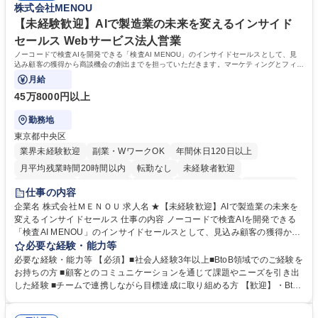
株式会社MENOU
各種手当充実/転勤無
大学 高専 短大 専修学校 高校 語学力： 資格：
【未経験歓迎】AIで製造業の未来を変えるインサイド
セールス Webサービス法人営業
ノーコードで検査AIを開発できる「検査AI MENOU」のインサイドセールスとして、見
込み顧客の獲得から商談機会の創出までを担っていただきます。マーケティングとフィー
ルドセールスをつなぐ役割として、
月給
45万8000円以上
勤務地
東京都中央区
業界未経験歓迎
副業・WワークOK
年間休日120日以上
月平均残業時間20時間以内
転勤なし
未経験者歓迎
時短勤務あり
経験者歓迎
在宅OK
完全週休2日制
交通費支給
仕事の内容
駅近5分以内
土日祝休み
服装自由
企業名 株式会社ＭＥＮＯＵ 求人名 ★【未経験歓迎】AIで製造業の未来を
変えるインサイドセールス 仕事の内容 ノーコードで検査AIを開発できる
「検査AI MENOU」のインサイドセールスとして、見込み顧客の獲得から
商談機会の創出までを担っていただきます。マーケティングとフィールド
必要な経験・能力等
セールスをつなぐ役割として、 適切なタイミングで顧客とコミュニケーシ
必要な経験・能力等 【必須】■社会人経験3年以上■BtoB領域でのご経験を
ョンを取りながら、受注につながる商談機会の最大化を目指します。 【具
お持ちの方 ■顧客とのコミュニケーションを通じて課題やニーズを引き出
体的な仕事内容】 リードへの電話・メールによるアプローチ/リードナー
した経験 ■チームで連携しながら目標達成に取り組める方 【歓迎】・BtoB
チャリングおよび商談創出/CRMを活用した顧客情報の管理・分析/マーケ
SaaS企業での営業またはインサイドセールス経験 ・製造業向けの営業経
ティング施策と連携したフォローアップ/商談化率向上に向けた改善提案・
験 ・オフライン・オンラインセミナー登壇経験 ・マーケティング施策の