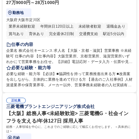
27万9000円～28万1000円
勤務地
大阪府大阪市淀川区
業界未経験歓迎
年間休日120日以上
未経験者歓迎
退職金あり
賞与あり
育休あり
完全週休2日制
交通費支給
駅近5分以内
土日祝休み
仕事の内容
企業名 株式会社キーエンス 求人名 【大阪・京都・滋賀】営業事務 ※未経
験可 仕事の内容 【仕事内容】大阪営業所、京都営業所、滋賀営業所いず
れかにて営業事務をお任せ。 【詳細】電話応対・データ入力・伝票や見積
の作成・カタログ送付・来客対応・営業所内で発生する事務業務や業務改
必要な経験・能力等
善をお任せ。 【教育制度】ご入社後、育成担当とペアになりながらOJTに
必要な経験・能力等 【必須】■協調性を持って業務推進出来る方 ■改善案
て業務を覚えていただくことが可能です。業務システムがきちんと構築さ
を出しながら、主体的に業務を進めて行ける方 【過去のご入社事例】人材
れているため、スムーズに仕事に慣れることができる環境です。また、
派遣業界や保育業界等、メーカー以外、営業事務未経験者の入社実績有
「チームで成果を出す文化」があり、良いやり方を積極的に共有しながら
【当社の事務職について】単なる事務ではなく主体性を発揮したサポート
常に改善を目指す風土のため、安心して業務に取り組んでいただけます。
により、キーエンスの付加価値向上に貢献します。ベースの定型業務に加
募集職種 【大阪・京都・滋賀】営業事務 ※未経験可
正社員
えて、お客様や社員の状況に合わせ、能動的なサポート、改善の動きも期
三菱電機プラントエンジニアリング株式会社
待され。組織を支えるスペシャリストとして、チームに貢献し、結果的に
社員から頼られる存在になることができます。平均19:30の退勤以降の業
【大阪】総務人事<未経験歓迎> 三菱電機G・社会イン
務の持ち帰りも禁止されており、メリハリのある働き方となります。 学
フラを支える/年休127日 採用人事
歴・資格 学歴：大学院 大学 高専 短大 語学力： 資格：
総務・人事領域を中心に、これまでのご経験に応じて幅広くお任せします。 ＜具体的に
は＞
月給