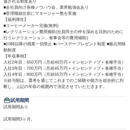
還される制度あり

■全社員向け各種ノウハウ会、業界勉強会あり

■管理職就任前にマネージャー塾を実施

【福利厚生】

■コーヒーメーカー完備(無料)

■レクリエーション費用補助(社員同士の仲を深める目的のために
行うレクリエーション、食事会等の費用補助)

■20時以降の残業一切禁止 ■バースデープレゼント制度 ■拠点間移
動制度

【年収事例】

入社2年目：650万円（月給40万円＋インセンティブ＋各種手当）

入社3年目：700万円（月給45万円＋インセンティブ＋各種手当）

入社4年目：800万円（月給55万円＋インセンティブ＋各種手当）

※給与額は、選考を通じてこれまでのご経験や能力を総合的に判
断し、上記の年収の範囲内で決定させていただきます。
試用期間
試用期間あり

試用期間3ヶ月。