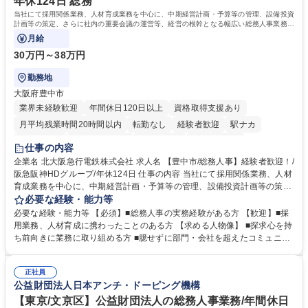
年休124日 総務
資格：
当社にて採用関係業務、人材育成業務を中心に、中期経営計画・予算等の管理、設備投資
計画等の策定、さらに社内の重要会議の運営等、経営の根幹となる幅広い総務人事業務全
般を担当していただきます。
月給
30万円～38万円
勤務地
大阪府豊中市
業界未経験歓迎
年間休日120日以上
資格取得支援あり
月平均残業時間20時間以内
転勤なし
経験者歓迎
駅ナカ
退職金あり
完全週休2日制
交通費支給
駅近5分以内
仕事の内容
土日祝休み
服装自由
昼食補助あり
食事補助あり
企業名 北大阪急行電鉄株式会社 求人名 【豊中市/総務人事】経験者歓迎！/
阪急阪神HDグループ/年休124日 仕事の内容 当社にて採用関係業務、人材
育成業務を中心に、中期経営計画・予算等の管理、設備投資計画等の策
定、さらに社内の重要会議の運営等、経営の根幹となる幅広い総務人事業
必要な経験・能力等
務全般を担当していただきます。 【主な業務内容】 ■採用関係業務および
必要な経験・能力等 【必須】■総務人事の実務経験がある方 【歓迎】■採
人材育成(社員研修)業務の推進 ■中期経営計画および予算等の管理 ■設備
用業務、人材育成に携わったことのある方 【求める人物像】 ■探求心を持
投資計画等の策定 ■社内の重要会議の運営 ■その他総務人事業務全般 【入
ち前向きに業務に取り組める方 ■臆せずに部門・会社を超えたコミュニケ
社後】入社後は採用や育成をメインに担当し将来的には経営根幹に関わる
ーションの取れる方 ■自分で考えて行動のできる方 ■第二の創業期を迎え
総務人事業務全般へ幅広く従事していただきます。 募集職種 【豊中市/総
る当社で組織の次代を担うネクスト人材として長期的に成長したい方 ■周
務人事】経験者歓迎！/阪急阪神HDグループ/年休124日
正社員
囲のメンバーと協調しつつ主体性を持って能動的に業務を推進できる方 学
公益財団法人日本アンチ・ドーピング機構
歴・資格 学歴：大学院 大学 高専 短大 専修学校 高校 語学力： 資格：
【東京/文京区】公益財団法人の総務人事業務/年間休日