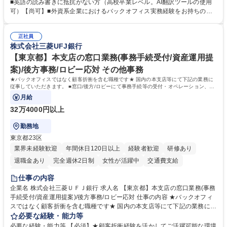
できる環境です。 ■日常経理、月次および年次決算サポート業務 ■本国
■英語の読み書きに抵抗がない方（高校卒業レベル。AI翻訳ツールの使用
（グローバル）との英文メール対応（AI翻訳ツール等を使用しての対応で
可）【尚可】■外資系企業におけるバックオフィス実務経験をお持ちの方
問題ございません） ■オフィス環境整備、郵便物の発送・受取等の総務業
【必須・尚可要件】簿記などの特別な資格や、TOEIC等のスコアは求めて
務全般 ■その他バックオフィス関連サポート ※ご経験に合わせて無理なく
おりません。日々の事務処理を丁寧かつ正確に行える方を歓迎します。
業務をお任せします。残業も基本的には発生せず、ご自身のペースで業務
正社員
【働き方について】現在は週4日程度の在宅勤務を実施しており、ワーク
株式会社三菱UFJ銀行
を進めやすく定着率の高い環境です。 募集職種 東京【経理・総務】週1日
ライフバランスを重視する方に最適な環境です（フルリモートも面接で相
出社程度のリモート中心/残業基本無/独立系ファーム
談可）。【求める人物像】幅広いバックオフィス業務に柔軟に対応でき、
【東京都】本支店の窓口業務(事務手続受付/資産運用提
社内外と円滑にコミュニケーションを取りながら業務を推進できる方 学
案)/後方事務/ロビー応対 その他事務
歴・資格 学歴：大学院 大学 高専 短大 専修学校 高校 語学力： 資格：
★バックオフィスではなく顧客折衝を含む職種です★ 国内の本支店等にて下記の業務に
従事していただきます。 ■窓口/後方/ロビーにて事務手続等の受付・オペレーション、お
客様対応
月給
32万4000円以上
勤務地
東京都23区
業界未経験歓迎
年間休日120日以上
経験者歓迎
研修あり
退職金あり
完全週休2日制
女性が活躍中
交通費支給
土日祝休み
仕事の内容
企業名 株式会社三菱ＵＦＪ銀行 求人名 【東京都】本支店の窓口業務(事務
手続受付/資産運用提案)/後方事務/ロビー応対 仕事の内容 ★バックオフィ
スではなく顧客折衝を含む職種です★ 国内の本支店等にて下記の業務に従
事していただきます。 ■窓口/後方/ロビーにて事務手続等の受付・オペレ
必要な経験・能力等
ーション、お客様対応 ■窓口にて、ご来店された個人のお客様に対して金
必要な経験・能力等 【必須】★顧客折衝経験を活かしてご活躍可能な環境