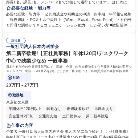
部長1名、課長1名、メンバー2名で分担して遂行しています。 はじめは担
当者として業務を覚えていただき、ゆくゆくはリーダーやマネージャーポ
必要な経験・能力等
ジションとして活躍いただくことを期待しています。 【総務・人事グルー
必要な経験・能力等 ・公的助成金や補助金の申請・四半期、年間報告経験
プの業務内容】 ・人事制度関連 ・採用活動 ・教育研修の企画、実行 ・勤
・総務経験 ・PCスキル中級以上（Word、Excel、PowerPoint） ・社内外
怠管理 ・官公庁への各種提出 ・法定の会議運営（評議員会、理事会） ・
と円滑な調整ができるコミュニケーション能力 ・口が堅い方 ■歓迎要件
コンプライアンス ・内部規程やルールの管理、整備、文書管理 ・契約関
・採用業務経験 ・英語に抵抗がない方 ・営業経験 学歴・資格 学歴：大学
連 ・衛生管理 ・防災関連・公的助成金の管理・オフィス、ファシリティ
院 大学 高専 短大 専修学校 高校 語学力： 資格：
管理 ・福利厚生関連 ・職員からの問合せ、相談対応 ・その他日常の総務
正社員
一般社団法人日本内科学会
業務全般 募集職種 【東京／文京区】公益財団法人の総務人事業務／年間
休日125日
第二新卒歓迎!【正社員事務】年休120日/デスクワーク
中心で残業少なめ 一般事務
日本内科学会の会員管理部門にて、医師（会員）の年会費徴収や住所等個人情報の変更シ
ステム入力、電話・FAX対応をお任せします。将来的には、各種委員会の運営事務局業務
などにも幅広く携わっていただきます。
月給
23万円～27万円
勤務地
東京都文京区
年間休日120日以上
転勤なし
未経験者歓迎
退職金あり
完全週休2日制
交通費支給
土日祝休み
第二新卒歓迎
仕事の内容
企業名 一般社団法人日本内科学会 求人名 第二新卒歓迎！【正社員事務】
年休120日/デスクワーク中心で残業少なめ 仕事の内容 日本内科学会の会