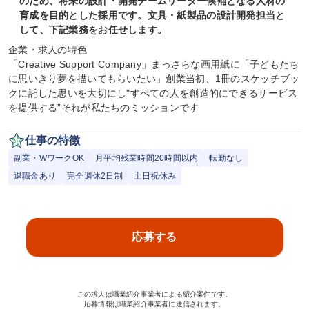
のため、将来の設計・開発チームリーダー候補となる人材の
育成を目的とした採用です。文具・紙製品の設計開発担当と
して、下記業務をお任せします。
企業・求人の特色

「Creative Support Company」まっさらな画用紙に「子どもたち
に思いきり夢を描いてもらいたい」創業当初、1冊のスケッチブッ
クに託した思いを大切にし"すべての人を創造的にできるサービス
を提供する”それが私たちのミッションです
仕事の特徴
副業・WワークOK
月平均残業時間20時間以内
転勤なし
退職金あり
完全週休2日制
土日祝休み
応募する
この求人は職業紹介事業者による紹介案件です。
応募情報は職業紹介事業者に送信されます。