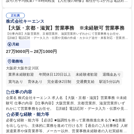
談可/月平均残業7～8時間程度 【入社後の研修】着任から1か月は電話対応
体的には】電話応対、メール、お手紙対応、ご指摘品調査報告書作成、有
のOJTを中心に実施し、電話対応に慣れた段階でメール・手紙のOJTを実
人チャットボット対応など。 【1日の対応件数】■電話：月間一人当たり
施する予定です。独り立ち以降もしっかりフォローする体制を整えていま
平均100件前後■メール・手紙：同上40件前後 募集職種 中野本社【お客様
正社員
すのでご安心ください。 【当社について】キリングループの広報機能を担
株式会社キーエンス
相談室】お客様のお声をもとにより良い商品づくりへ貢献
う会社として、お客様との出会いを大切にし、磨き上げたホスピタリティ
を込めてコミュニケーションをとりながら広報関連業務を行っておりま
【大阪・京都・滋賀】営業事務 ※未経験可 営業事務
す。 学歴・資格 学歴：大学院 大学 高専 短大 専修学校 高校 語学力： 資
【仕事内容】大阪営業所、京都営業所、滋賀営業所いずれかにて営業事務をお任せ。
格：
【詳細】電話応対・データ入力・伝票や見積の作成・カタログ送付・来客対応・営業所内
で発生する事務業務や業務改善をお任せ。
月給
27万9000円～28万1000円
勤務地
大阪府大阪市淀川区
業界未経験歓迎
年間休日120日以上
未経験者歓迎
退職金あり
賞与あり
育休あり
完全週休2日制
交通費支給
駅近5分以内
土日祝休み
仕事の内容
企業名 株式会社キーエンス 求人名 【大阪・京都・滋賀】営業事務 ※未経
験可 仕事の内容 【仕事内容】大阪営業所、京都営業所、滋賀営業所いず
れかにて営業事務をお任せ。 【詳細】電話応対・データ入力・伝票や見積
の作成・カタログ送付・来客対応・営業所内で発生する事務業務や業務改
必要な経験・能力等
善をお任せ。 【教育制度】ご入社後、育成担当とペアになりながらOJTに
必要な経験・能力等 【必須】■協調性を持って業務推進出来る方 ■改善案
て業務を覚えていただくことが可能です。業務システムがきちんと構築さ
を出しながら、主体的に業務を進めて行ける方 【過去のご入社事例】人材
れているため、スムーズに仕事に慣れることができる環境です。また、
派遣業界や保育業界等、メーカー以外、営業事務未経験者の入社実績有