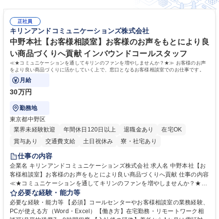
正社員
キリンアンドコミュニケーションズ株式会社
中野本社【お客様相談室】お客様のお声をもとにより良
い商品づくりへ貢献 インバウンドコールスタッフ
≪★コミュニケーションを通してキリンのファンを増やしませんか？★≫ お客様のお声
をより良い商品づくりに活かしていく上で、窓口となるお客様相談室でのお仕事です。
月給
30万円
勤務地
東京都中野区
業界未経験歓迎
年間休日120日以上
退職金あり
在宅OK
賞与あり
交通費支給
土日祝休み
寮・社宅あり
仕事の内容
企業名 キリンアンドコミュニケーションズ株式会社 求人名 中野本社【お
客様相談室】お客様のお声をもとにより良い商品づくりへ貢献 仕事の内容
≪★コミュニケーションを通してキリンのファンを増やしませんか？★≫
お客様のお声をより良い商品づくりに活かしていく上で、窓口となるお客
必要な経験・能力等
様相談室でのお仕事です。 日々お客様からいただくキリングループへのご
必要な経験・能力等 【必須】コールセンターやお客様相談室の業務経験、
意見を、企業活動に活かしています。お客様からの声に迅速かつ誠意をも
PCが使える方（Word・Excel）【働き方】在宅勤務・リモートワーク相
って対応、情報提供するとともにグループ内活動に反映しています。 【具