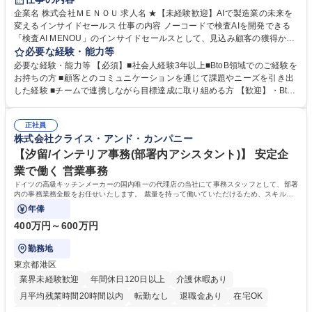
駅近5分以内
土日祝休み
服装自由
企業名 株式会社ＭＥＮＯＵ 求人名 ★【未経験歓迎】AIで製造業の未来を
変えるインサイドセールス 仕事の内容 ノーコードで検査AIを開発できる
「検査AI MENOU」のインサイドセールスとして、見込み顧客の獲得から
商談機会の創出までを担っていただきます。マーケティングとフィールド
必要な経験・能力等
セールスをつなぐ役割として、 適切なタイミングで顧客とコミュニケーシ
必要な経験・能力等 【必須】■社会人経験3年以上■BtoB領域でのご経験を
ョンを取りながら、受注につながる商談機会の最大化を目指します。 【具
お持ちの方 ■顧客とのコミュニケーションを通じて課題やニーズを引き出
体的な仕事内容】 リードへの電話・メールによるアプローチ/リードナー
した経験 ■チームで連携しながら目標達成に取り組める方 【歓迎】・BtoB
チャリングおよび商談創出/CRMを活用した顧客情報の管理・分析/マーケ
SaaS企業での営業またはインサイドセールス経験 ・製造業向けの営業経
ティング施策と連携したフォローアップ/商談化率向上に向けた改善提案・
験 ・オフライン・オンラインセミナー登壇経験 ・マーケティング施策の
実行/フィールドセールスへの案件連携 募集職種 ★【未経験歓迎】AIで製
正社員
企画・実行経験 ・CRM・リードナーチャリングに関する知見 ・データを
株式会社クライス・アンド・カンパニー
造業の未来を変えるインサイドセールス
もとに営業プロセスを改善した経験 学歴・資格 学歴：大学院 大学 高専 短
大 専修学校 高校 語学力： 資格：
【汐留/インテリア事務(部署内アシスタント)】 安定企
業で働く 営業事務
ドイツの高級キッチンメーカーの国内唯一の代理店の当社にて事務スタッフとして、部署
内の事務業務全般をお任せいたします。 裁量を持って働いていただけるため、スキルア
ップも可能です。
年俸
400万円～600万円
勤務地
東京都港区
業界未経験歓迎
年間休日120日以上
介護休暇あり
月平均残業時間20時間以内
転勤なし
退職金あり
在宅OK