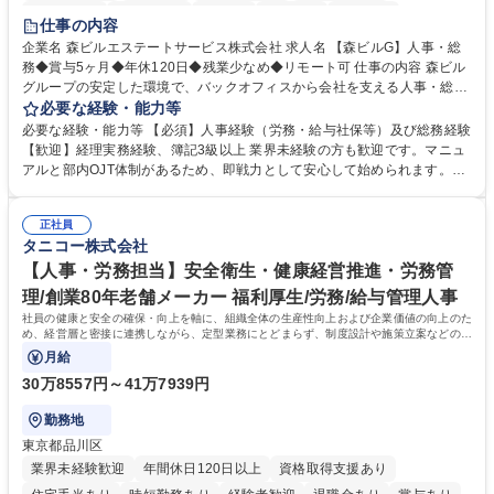
経験者歓迎
退職金あり
在宅OK
賞与あり
育休あり
仕事の内容
完全週休2日制
交通費支給
長期歓迎
駅近5分以内
土日祝休み
企業名 森ビルエステートサービス株式会社 求人名 【森ビルG】人事・総
務◆賞与5ヶ月◆年休120日◆残業少なめ◆リモート可 仕事の内容 森ビル
グループの安定した環境で、バックオフィスから会社を支える人事・総務
をお任せします。 労務と総務の業務をバランスよく担当し、ゆくゆくは制
必要な経験・能力等
度改定などのコア業務にも挑戦できる、やりがいある環境です。 ■勤怠管
必要な経験・能力等 【必須】人事経験（労務・給与社保等）及び総務経験
理、給与計算、社会保険手続き、年末調整等の労務管理全般 ■入退社手続
【歓迎】経理実務経験、簿記3級以上 業界未経験の方も歓迎です。マニュ
き、社内規定の改定や人事制度改定などのコア業務 ■社内イベントの企画
アルと部内OJT体制があるため、即戦力として安心して始められます。
運営やその他総務業務全般 ※労務と総務を1：1の割合でお任せ。 入社後
【魅力・やりがい】森ビルGの安定基盤で労務から総務まで幅広く携われ
は部内のOJTを中心に、あなたの経験に合わせて不足している部分はいつ
ます。定型業務に留まらず、社内規定や人事制度の改定など会社のコア業
でも質問・相談できる環境が整っているため、安心して成長できます。 募
正社員
務に挑戦できるため、自身の成長と組織への貢献度をダイレクトに実感で
タニコー株式会社
集職種 【森ビルG】人事・総務◆賞与5ヶ月◆年休120日◆残業少なめ◆
きます。 残業少なめ、週1日リモート可など、ワークライフバランスを保
リモート可
ち長期活躍できる環境です。 「これまでの幅広い経験を活かし、長期的な
【人事・労務担当】安全衛生・健康経営推進・労務管
キャリアを築きたい」という前向きな意欲と挑戦を全力で応援します。 学
理/創業80年老舗メーカー 福利厚生/労務/給与管理人事
歴・資格 学歴：大学院 大学 高専 短大 専修学校 高校 語学力： 資格：日商
社員の健康と安全の確保・向上を軸に、組織全体の生産性向上および企業価値の向上のた
簿記検定1級 日商簿記検定2級 日商簿記検定3級
め、経営層と密接に連携しながら、定型業務にとどまらず、制度設計や施策立案などの上
流工程から関与していただきます。
月給
30万8557円～41万7939円
勤務地
東京都品川区
業界未経験歓迎
年間休日120日以上
資格取得支援あり