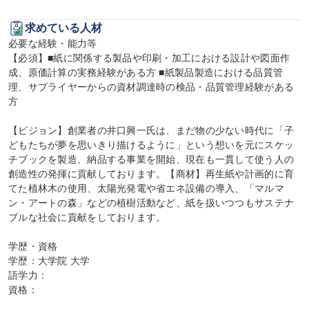
求めている人材
必要な経験・能力等

【必須】■紙に関係する製品や印刷・加工における設計や図面作
成、原価計算の実務経験がある方 ■紙製品製造における品質管
理、サプライヤーからの資材調達時の検品・品質管理経験がある
方

【ビジョン】創業者の井口興一氏は、まだ物の少ない時代に「子
どもたちが夢を思いきり描けるように」という想いを元にスケッ
チブックを製造、納品する事業を開始、現在も一貫して使う人の
創造性の発揮に貢献しております。【商材】再生紙や計画的に育
てた植林木の使用、太陽光発電や省エネ設備の導入、「マルマ
ン・アートの森」などの植樹活動など、紙を扱いつつもサステナ
ブルな社会に貢献をしております。

学歴・資格

学歴：大学院 大学

語学力：

資格：