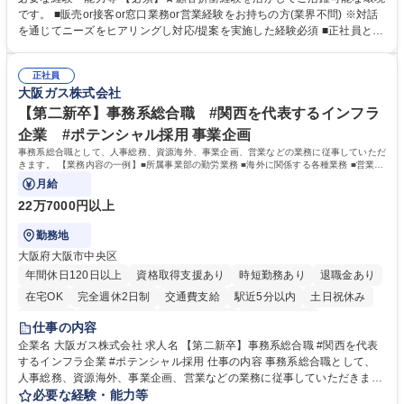
融商品のご提案 ■効率的な事務運用の検討・構築等 ≪業務紹介：ご応募前
です。 ■販売or接客or窓口業務or営業経験をお持ちの方(業界不問) ※対話
に必ずご覧ください≫ ※記事 https://www.mysite.bk.mufg.jp/career/circle/
を通じてニーズをヒアリングし対応/提案を実施した経験必須 ■正社員とし
article17/ ※動画 https://youtu.be/H-S7HaJqqbg 募集職種 【東京都】本支
ての就業経験1年以上 【歓迎】■金融業界での就業経験■銀行での預金為替
店の窓口業務(事務手続受付/資産運用提案)/後方事務/ロビー応対
事務経験 ■金融商品の提案・販売経験 ≪魅力≫研修やOJT環境が整ってい
正社員
るので安心して入行いただけます。 幅広いキャリアの選択肢があり、公募
大阪ガス株式会社
や社内副業等を活用し、 一人ひとりが挑戦できるカルチャーが浸透してい
ます。 学歴・資格 学歴：大学院 大学 高専 短大 専修学校 高校 語学力：
【第二新卒】事務系総合職 #関西を代表するインフラ
資格：
企業 #ポテンシャル採用 事業企画
事務系総合職として、人事総務、資源海外、事業企画、営業などの業務に従事していただ
きます。 【業務内容の一例】■所属事業部の勤労業務 ■海外に関係する各種業務 ■営業部
門の企画スタッフ、ルート営業
月給
22万7000円以上
勤務地
大阪府大阪市中央区
年間休日120日以上
資格取得支援あり
時短勤務あり
退職金あり
在宅OK
完全週休2日制
交通費支給
駅近5分以内
土日祝休み
服装自由
第二新卒歓迎
寮・社宅あり
食事補助あり
仕事の内容
企業名 大阪ガス株式会社 求人名 【第二新卒】事務系総合職 #関西を代表
するインフラ企業 #ポテンシャル採用 仕事の内容 事務系総合職として、
人事総務、資源海外、事業企画、営業などの業務に従事していただきま
す。 【業務内容の一例】■所属事業部の勤労業務 ■海外に関係する各種業
必要な経験・能力等