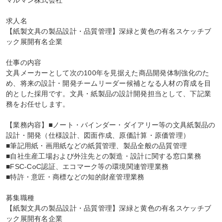
マルマン株式会社

求人名

【紙製文具の製品設計・品質管理】深緑と黄色の有名スケッチブ
ック展開有名企業

仕事の内容

文具メーカーとして次の100年を見据えた商品開発体制強化のた
め、将来の設計・開発チームリーダー候補となる人材の育成を目
的とした採用です。文具・紙製品の設計開発担当として、下記業
務をお任せします。

【業務内容】■ノート・バインダー・ダイアリー等の文具紙製品の
設計・開発（仕様設計、図面作成、原価計算・原価管理）

■筆記用紙・画用紙などの紙質管理、製品全般の品質管理

■自社生産工場および外注先との製造・設計に関する窓口業務

■FSC-CoC認証、エコマーク等の環境関連管理業務

■特許・意匠・商標などの知的財産管理業務

募集職種

【紙製文具の製品設計・品質管理】深緑と黄色の有名スケッチブ
ック展開有名企業