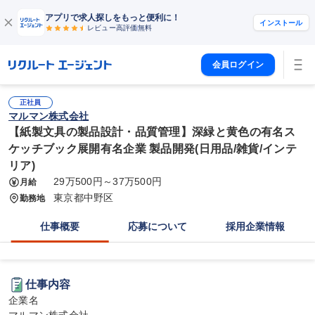
アプリで求人探しをもっと便利に！
インストール
レビュー高評価
無料
会員ログイン
正社員
マルマン株式会社
【紙製文具の製品設計・品質管理】深緑と黄色の有名ス
ケッチブック展開有名企業 製品開発(日用品/雑貨/インテ
リア)
29万500円～37万500円
月給
東京都中野区
勤務地
仕事概要
応募について
採用企業情報
仕事内容
企業名
