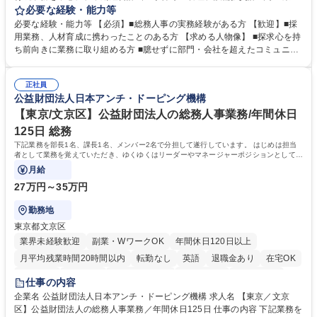
定、さらに社内の重要会議の運営等、経営の根幹となる幅広い総務人事業
必要な経験・能力等
務全般を担当していただきます。 【主な業務内容】 ■採用関係業務および
必要な経験・能力等 【必須】■総務人事の実務経験がある方 【歓迎】■採
人材育成(社員研修)業務の推進 ■中期経営計画および予算等の管理 ■設備
用業務、人材育成に携わったことのある方 【求める人物像】 ■探求心を持
投資計画等の策定 ■社内の重要会議の運営 ■その他総務人事業務全般 【入
ち前向きに業務に取り組める方 ■臆せずに部門・会社を超えたコミュニケ
社後】入社後は採用や育成をメインに担当し将来的には経営根幹に関わる
ーションの取れる方 ■自分で考えて行動のできる方 ■第二の創業期を迎え
総務人事業務全般へ幅広く従事していただきます。 募集職種 【豊中市/総
る当社で組織の次代を担うネクスト人材として長期的に成長したい方 ■周
務人事】経験者歓迎！/阪急阪神HDグループ/年休124日
正社員
囲のメンバーと協調しつつ主体性を持って能動的に業務を推進できる方 学
公益財団法人日本アンチ・ドーピング機構
歴・資格 学歴：大学院 大学 高専 短大 専修学校 高校 語学力： 資格：
【東京/文京区】公益財団法人の総務人事業務/年間休日
125日 総務
下記業務を部長1名、課長1名、メンバー2名で分担して遂行しています。 はじめは担当
者として業務を覚えていただき、ゆくゆくはリーダーやマネージャーポジションとして活
躍いただくことを期待しています。
月給
27万円～35万円
勤務地
東京都文京区
業界未経験歓迎
副業・WワークOK
年間休日120日以上
月平均残業時間20時間以内
転勤なし
英語
退職金あり
在宅OK
賞与あり
育休あり
完全週休2日制
交通費支給
土日祝休み
仕事の内容
食事補助あり
企業名 公益財団法人日本アンチ・ドーピング機構 求人名 【東京／文京
区】公益財団法人の総務人事業務／年間休日125日 仕事の内容 下記業務を