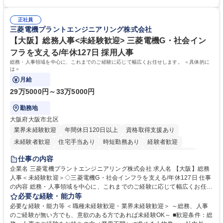
「チームで成果を出す文化」があり、良いやり方を積極的に共有しながら
【当社の事務職について】単なる事務ではなく主体性を発揮したサポート
常に改善を目指す風土のため、安心して業務に取り組んでいただけます。
により、キーエンスの付加価値向上に貢献します。ベースの定型業務に加
募集職種 【大阪・京都・滋賀】営業事務 ※未経験可
正社員
えて、お客様や社員の状況に合わせ、能動的なサポート、改善の動きも期
三菱電機プラントエンジニアリング株式会社
待され。組織を支えるスペシャリストとして、チームに貢献し、結果的に
社員から頼られる存在になることができます。平均19:30の退勤以降の業
【大阪】総務人事<未経験歓迎> 三菱電機G・社会イン
務の持ち帰りも禁止されており、メリハリのある働き方となります。 学
フラを支える/年休127日 採用人事
歴・資格 学歴：大学院 大学 高専 短大 語学力： 資格：
総務・人事領域を中心に、これまでのご経験に応じて幅広くお任せします。 ＜具体的に
は＞
月給
29万5000円～33万5000円
勤務地
大阪府大阪市北区
業界未経験歓迎
年間休日120日以上
資格取得支援あり
未経験者歓迎
住宅手当あり
時短勤務あり
経験者歓迎
退職金あり
在宅OK
賞与あり
完全週休2日制
交通費支給
仕事の内容
駅近5分以内
土日祝休み
服装自由
寮・社宅あり
食事補助あり
企業名 三菱電機プラントエンジニアリング株式会社 求人名 【大阪】総務
人事＜未経験歓迎＞◇三菱電機G・社会インフラを支える/年休127日 仕事
の内容 総務・人事領域を中心に、これまでのご経験に応じて幅広くお任せ
します。 ＜具体的には＞ ・総務/人事労務（給与・社保・勤怠管理など）
必要な経験・能力等
・採用・教育研修 ・福利厚生運用 など ※基本的には事務所勤務ですが、
必要な経験・能力等 ＜職種未経験歓迎・業界未経験歓迎＞ ～総務、人事
採用や教育等の業務内容により、関西圏以外への日帰り・宿泊を伴う国内
のご経験が無い方でも、意欲のある方であれば未経験OK～ ■歓迎条件：総
出張もございます。 ※担当業務を持ちつつ、お互いに助け合いながら、総