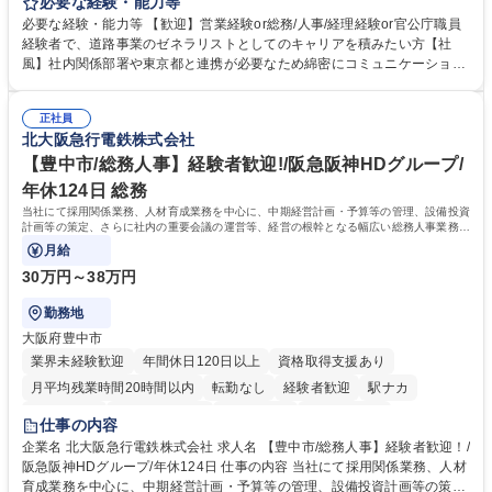
等のフロント部門の部署等幅広い部署での業務をお任せいたします。研修
必要な経験・能力等
制度やキャリア支援が充実しております！ ※下記業務詳細 【業務詳細】■
必要な経験・能力等 【歓迎】営業経験or総務/人事/経理経験or官公庁職員
管理部門：広報、人事、経理など当公社の運営に係る管理業務 ■収益部
経験者で、道路事業のゼネラリストとしてのキャリアを積みたい方【社
門：駐車場の新規開拓、管理運営、新宿駅西口広場の「イベントコーナ
風】社内関係部署や東京都と連携が必要なため綿密にコミュニケーション
ー」などの管理運営 ■道路部門：整備の急がれる骨格幹線道路や木造住宅
を図っています。 【業務の魅力】■幅広く携われる：総合職（事務）で
密集地域の特定整備路線の用地取得、道路に関する普及啓発事業、都内の
は、駐車場の管理運営や道路用地の取得、公益財団法人の中枢を担う管理
道路施設や道路工事現場の見学ツアー事業 ※入社後は上記いずれかの部門
正社員
部門など多岐に渡る業務を経験できます。 ■様々なプロジェクト：駐車場
北大阪急行電鉄株式会社
へ配属。※業務内容変更の範囲：会社の定める業務 募集職種 【都庁グル
事業の他、新宿駅西口広場内に設置された照明を兼ねた広告「ブライトサ
ープ】総合職（事務）◇残業月平均9時間未満／有給年平均16日取得
イン」の管理運営を行うなど、事業収益を生み出す活動を積極的に行って
【豊中市/総務人事】経験者歓迎!/阪急阪神HDグループ/
います。 学歴・資格 学歴：大学院 大学 高専 短大 専修学校 高校 語学力：
年休124日 総務
資格：
当社にて採用関係業務、人材育成業務を中心に、中期経営計画・予算等の管理、設備投資
計画等の策定、さらに社内の重要会議の運営等、経営の根幹となる幅広い総務人事業務全
般を担当していただきます。
月給
30万円～38万円
勤務地
大阪府豊中市
業界未経験歓迎
年間休日120日以上
資格取得支援あり
月平均残業時間20時間以内
転勤なし
経験者歓迎
駅ナカ
退職金あり
完全週休2日制
交通費支給
駅近5分以内
仕事の内容
土日祝休み
服装自由
昼食補助あり
食事補助あり
企業名 北大阪急行電鉄株式会社 求人名 【豊中市/総務人事】経験者歓迎！/
阪急阪神HDグループ/年休124日 仕事の内容 当社にて採用関係業務、人材
育成業務を中心に、中期経営計画・予算等の管理、設備投資計画等の策