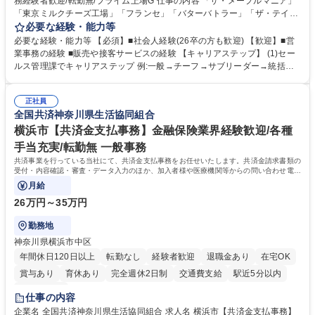
務経験者歓迎/転勤無/プライム上場G 仕事の内容 「ザ・メープルマニア」
「東京ミルクチーズ工場」「フランセ」「バターバトラー」「ザ・テイラ
ー」「DROOLY」等のブランドを多数展開する当社にて、オリジナル菓子
必要な経験・能力等
ブランド商品の事務業務をお任せいたします。 【具体的な業務内容】 ■店
必要な経験・能力等 【必須】■社会人経験(26卒の方も歓迎) 【歓迎】■営
舗からの発注受付/PC入力業務 ■受電対応(社内/社外) ■商品のマスター登
業事務の経験 ■販売や接客サービスの経験 【キャリアステップ】 (1)セー
録 ■日々の売上抽出・報告 ■提携企業への書類送付業務 ■契約書管理業務
ルス管理課でキャリアステップ 例:一般→チーフ→サブリーダー→統括リ
■ホームページへの問い合わせ対応 など 募集職種 【東京/お菓子メーカー
ーダー→マネージャー (2)他ポジションへのキャリアも可能 ※過去、未経
の事務担当】事務経験者歓迎/転勤無/プライム上場G
験で経営管理部内で経理へ異動した方もいらっしゃいます。年3回の面談
正社員
や個別面談を通してご自身のキャリアと向き合っていただき、会社として
全国共済神奈川県生活協同組合
もバックアップしていきます。 学歴・資格 学歴：大学院 大学 高専 短大
専修学校 高校 語学力： 資格：
横浜市【共済金支払事務】金融保険業界経験歓迎/各種
手当充実/転勤無 一般事務
共済事業を行っている当社にて、共済金支払事務をお任せいたします。共済金請求書類の
受付・内容確認・審査・データ入力のほか、加入者様や医療機関等からの問い合わせ電話
対応や書類発送等を担当します。
月給
26万円～35万円
勤務地
神奈川県横浜市中区
年間休日120日以上
転勤なし
経験者歓迎
退職金あり
在宅OK
賞与あり
育休あり
完全週休2日制
交通費支給
駅近5分以内
土日祝休み
仕事の内容
企業名 全国共済神奈川県生活協同組合 求人名 横浜市【共済金支払事務】