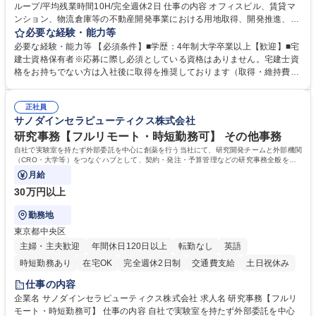
ループ/平均残業時間10H/完全週休2日 仕事の内容 オフィスビル、賃貸マ
ンション、物流倉庫等の不動産開発事業における用地取得、開発推進、賃
貸運営、売却、仲介・活用提案等を行う営業部門において事務業務を担当
必要な経験・能力等
いただきます。 【詳細】・契約書管理、契約書製本、捺印対応、ファイリ
必要な経験・能力等 【必須条件】■学歴：4年制大学卒業以上【歓迎】■宅
ング、登記簿取得、調書取得・支払業務（各種費用支払、支払管理、請
建士資格保有者※応募に際し必須としている資格はありません。宅建士資
求・支払データ登録、取引先マスター申請対応）・予算作成及び予実管
格をお持ちでない方は入社後に取得を推奨しております（取得・維持費用
理・各種稟議書、報告書作成業務・各種台帳管理、交際費・会議費支払報
の一部補助あり） 【求める人物像】 ・向学心豊かで、主体的に行動でき
告書作成及び月次管理・部内総務庶務全般 など※※配属先によっては上記
る方。 ・社内外の多様な関係者と協調して業務を進められるコミュニケー
の他に担当頂く業務が発生する場合があります。 募集職種 【営業事務】
正社員
ション力がある方。 ・チャレンジを厭わず、粘り強く業務に取り組める
サノダインセラピューティクス株式会社
業務職/三井物産グループ/平均残業時間10H/完全週休2日
方。多様な関係者と謙虚に信頼関係を構築でき、期限を意識したスケジュ
ール管理が出来る方。※将来的に他部署（営業部門、コーポレート部門）
研究事務【フルリモート・時短勤務可】 その他事務
へのジョブローテーションの可能性があります。 学歴・資格 学歴：大学
自社で実験室を持たず外部委託を中心に創薬を行う当社にて、研究開発チームと外部機関
院 大学 語学力： 資格：宅地建物取引士
（CRO・大学等）をつなぐハブとして、契約・発注・予算管理などの研究事務全般をお
任せします。
月給
30万円以上
勤務地
東京都中央区
主婦・主夫歓迎
年間休日120日以上
転勤なし
英語
時短勤務あり
在宅OK
完全週休2日制
交通費支給
土日祝休み
仕事の内容
企業名 サノダインセラピューティクス株式会社 求人名 研究事務【フルリ
モート・時短勤務可】 仕事の内容 自社で実験室を持たず外部委託を中心