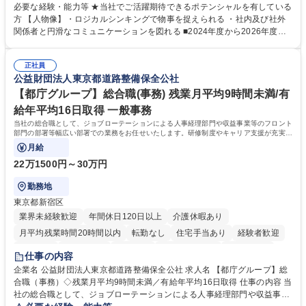
務 ■営業部門の企画スタッフ、ルート営業 【キャリアパス】入社後の配属
必要な経験・能力等 ★当社でご活躍期待できるポテンシャルを有している
ポジションで一定期間ご活躍頂いた後、本人の適性及び将来のキャリアを
方 【人物像】・ロジカルシンキングで物事を捉えられる ・社内及び社外
鑑みてジョブローテーションを行います。 【育成】OJTでの現場育成や研
関係者と円滑なコミュニケーションを図れる ■2024年度から2026年度ま
修カリキュラムを通じて、Daigasグループの業務で必要となる知識につい
での3ヵ年を対象とする「Daigasグループ中期経営計画2026」を策定しま
て学んでいただきます。 募集職種 【第二新卒】事務系総合職 #関西を代
した。https://www.osakagas.co.jp/company/press/pr2024/1777576_564
表するインフラ企業 #ポテンシャル採用
正社員
72.html ■エネルギーセキュリティの不安定化や気候変動による自然災害の
公益財団法人東京都道路整備保全公社
甚大化など、これまで以上に社会課題解決の重要性が高まっています。
「未来の日常」の創造に向けて持続可能な社会の実現に貢献してまいりま
【都庁グループ】総合職(事務) 残業月平均9時間未満/有
す。 学歴・資格 学歴：大学院 大学 語学力： 資格：
給年平均16日取得 一般事務
当社の総合職として、ジョブローテーションによる人事経理部門や収益事業等のフロント
部門の部署等幅広い部署での業務をお任せいたします。研修制度やキャリア支援が充実し
ております！ ※下記業務詳細
月給
22万1500円～30万円
勤務地
東京都新宿区
業界未経験歓迎
年間休日120日以上
介護休暇あり
月平均残業時間20時間以内
転勤なし
住宅手当あり
経験者歓迎
研修あり
退職金あり
賞与あり
完全週休2日制
交通費支給
仕事の内容
駅近5分以内
資格取得手当あり
食事補助あり
企業名 公益財団法人東京都道路整備保全公社 求人名 【都庁グループ】総
合職（事務）◇残業月平均9時間未満／有給年平均16日取得 仕事の内容 当
社の総合職として、ジョブローテーションによる人事経理部門や収益事業