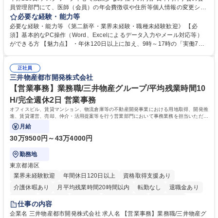
員管理部門にて、医師（会員）の年会費徴収や住所等個人情報の変更シス
テム入力、電話・FAX対応をお任せします。将来的には、各種委員会の運
必要な経験・能力等
営事務局業務などにも幅広く携わっていただきます。 【会員管理・データ
必要な経験・能力等 《第二新卒・業界未経験・職種未経験歓迎》 【必
入力業務】 ・医師（会員）の住所変更、個人情報のシステム登録・更新
須】基本的なPC操作（Word、Excelによるデータ入力やメール対応等）
・年会費の徴収管理や入金データの照合確認 【問い合わせ対応】 ・会員
ができる方 【魅力点】 ・年休120日以上に加え、9時～17時の「実働7時
（医師）からの電話、FAX、ネット申請に伴う相談受付 ・複雑な案件のへ
間勤務」で残業も少なくワークライフバランスは抜群です。 【将来的な業
のエスカレーション・連携対応 募集職種 第二新卒歓迎！【正社員事務】
務（各種委員会運営）】 ・学会内における各種委員会のスケジュール調
年休120日/デスクワーク中心で残業少なめ
正社員
整、資料作成、当日の運営サポート 学歴・資格 学歴：大学院 大学 語学
三井物産都市開発株式会社
力： 資格：
【営業事務】業務職/三井物産グループ/平均残業時間10
H/完全週休2日 営業事務
オフィスビル、賃貸マンション、物流倉庫等の不動産開発事業における用地取得、開発推
進、賃貸運営、売却、仲介・活用提案等を行う営業部門において事務業務を担当いただき
ます。
月給
30万9500円～43万4000円
勤務地
東京都港区
業界未経験歓迎
年間休日120日以上
資格取得支援あり
介護休暇あり
月平均残業時間20時間以内
転勤なし
退職金あり
在宅OK
賞与あり
育休あり
完全週休2日制
交通費支給
仕事の内容
駅近5分以内
土日祝休み
寮・社宅あり
企業名 三井物産都市開発株式会社 求人名 【営業事務】業務職/三井物産グ