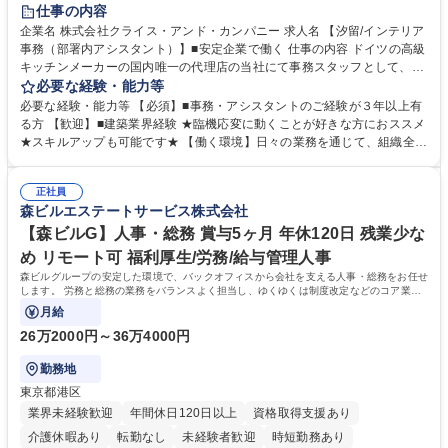
育休あり
完全週休2日制
インセンティブあり
交通費支給
仕事の内容
駅近5分以内
土日祝休み
企業名 株式会社クライス・アンド・カンパニー 求人名 【汐留/インテリア
事務（部署内アシスタント）】■安定企業で働く 仕事の内容 ドイツの高級
キッチンメーカーの国内唯一の代理店の当社にて事務スタッフとして、部
署内の事務業務全般をお任せいたします。 裁量を持って働いていただける
必要な経験・能力等
ため、スキルアップも可能です。 【部署内の事務業務全般】 ■サンプルの
必要な経験・能力等 【必須】■事務・アシスタントのご経験が３年以上有
仕分け・整理 ■電話応対 ■書類作成（会議資料、お客様宛請求書、支払書
る方 【歓迎】■建築業界経験 ★臨機応変に動くことが好きな方におススメ
類を取りまとめて経理へ提出等） ■ショールームアテンド・運営・予約業
★スキルアップも可能です★ 【働く環境】日々の業務を通じて、組織全体
務 ■広報・PR業務のアシスタント（SNS投稿補助、資料作成など） ■納品
のサポートを行い、成果を実感できる仕事です。また、コミュニケーショ
時の取扱説明書作成・送付（キッチン、機器等の商品） 募集職種 【汐留/
ンスキルや問題解決能力が磨かれ、キャリアアップのチャンスも豊富。チ
インテリア事務（部署内アシスタント）】■安定企業で働く
正社員
ームとの協力や新しいアイデアを活かす場もあり、やりがいを感じながら
森ビルエステートサービス株式会社
働けます。 【歓迎】 ■インテリアの業界のご経験が有る方■PCの作業に慣
れている方 学歴・資格 学歴：大学院 大学 高専 短大 専修学校 語学力： 資
【森ビルG】人事・総務 賞与5ヶ月 年休120日 残業少な
格：
め リモート可 福利厚生/労務/給与管理人事
森ビルグループの安定した環境で、バックオフィスから会社を支える人事・総務をお任せ
します。 労務と総務の業務をバランスよく担当し、ゆくゆくは制度改定などのコア業務
にも挑戦できる、やりがいある環境です。
月給
26万2000円～36万4000円
勤務地
東京都港区
業界未経験歓迎
年間休日120日以上
資格取得支援あり
介護休暇あり
転勤なし
未経験者歓迎
時短勤務あり