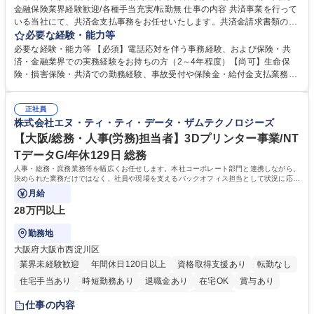
金融保険業界経験歓迎/各種手当充実/転勤無 仕事の内容 共済事業を行って
いる当社にて、共済金支払事務をお任せいたします。共済金請求書類の受
付・内容確認・審査・データ入力のほか、加入者様や医療機関等からの問
必要な経験・能力等
い合わせ電話対応や書類発送等を担当します。 ■共済金請求書類の受付、
必要な経験・能力等 【必須】電話応対を伴う事務経験、および保険・共
内容確認、および共済金支払に関する審査・事務処理業務全般を担当 ■専
済・金融業界での実務経験をお持ちの方（2～4年程度）【尚可】生命保
用システムへのデータ入力、各種必要書類の作成・発送作業 ■加入者様や
険・損害保険・共済での勤務経験、事故受付や保険金・給付金支払業務経
医療機関等からの各種問い合わせに対する丁寧かつ迅速な電話応対 ■現場
験がある方 【求める人物像】■相手の立場に立った丁寧な対応ができる方
調査の対応および業務プロセスの改善活動 【業務内容の変更範囲】当社の
■チームワークを大切にし、素直に学べる方★外勤の保険営業から内勤事
指定する業務 募集職種 横浜市【共済金支払事務】金融保険業界経験歓迎/
正社員
務へのキャリアチェンジ希望者も大歓迎です！ 学歴・資格 学歴：大学院
株式会社エヌ・ティ・ティ・データ・ザムテクノロジーズ
各種手当充実/転勤無
大学 高専 短大 専修学校 高校 語学力： 資格：
【大阪/総務・人事(労務)担当者】3Dプリンター事業/NT
TデータG/年休129日 総務
人事・総務・庶務業務等を幅広くお任せします。本社コーポレート部門と連携しながら、
決められた業務だけではなく、社員や現場を支えるバックオフィス担当として状況に応じ
て柔軟に対応いただくことを期待します。
月給
28万円以上
勤務地
大阪府大阪市西淀川区
業界未経験歓迎
年間休日120日以上
資格取得支援あり
転勤なし
住宅手当あり
時短勤務あり
退職金あり
在宅OK
賞与あり
完全週休2日制
交通費支給
土日祝休み
服装自由
仕事の内容