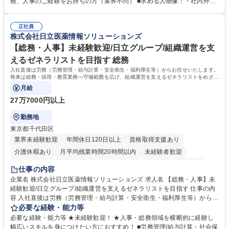
務、人事のご経験をお持ちの方（業界不問） ■求める人物像：・社内外の
務部という組織として協力しながら進める体制です。 募集職種 【大阪】
関係各部門との調整を率先して行い、業務を円滑に遂行できる協調性やコ
総務人事＜未経験歓迎＞◇三菱電機G・社会インフラを支える/年休127日
ミュニケーション能力を持っている方 ・人事総務領域に興味がありゼネラ
正社員
リスト志向をお持ちの方 学歴・資格 学歴：大学院 大学 語学力： 資格：
株式会社日立医薬情報ソリューションズ
【総務・人事】未経験歓迎/日立グループ/組織運営を支
えるゼネラリストを目指す 総務
入社直後は労務（労務管理・給与計算・安全衛生・福利厚生等）からお任せいたします。
将来は総務・採用・教育業務へ守備範囲を広げ、組織運営を支えるゼネラリストをめざせ
ます。
月給
27万7000円以上
勤務地
東京都千代田区
業界未経験歓迎
年間休日120日以上
資格取得支援あり
介護休暇あり
月平均残業時間20時間以内
未経験者歓迎
住宅手当あり
時短勤務あり
退職金あり
在宅OK
賞与あり
仕事の内容
育休あり
完全週休2日制
交通費支給
土日祝休み
寮・社宅あり
企業名 株式会社日立医薬情報ソリューションズ 求人名 【総務・人事】未
経験歓迎/日立グループ/組織運営を支えるゼネラリストを目指す 仕事の内
容 入社直後は労務（労務管理・給与計算・安全衛生・福利厚生等）からお
任せいたします。将来は総務・採用・教育業務へ守備範囲を広げ、組織運
必要な経験・能力等
営を支えるゼネラリストをめざせます。 ・初期業務：労働時間管理、給与
必要な経験・能力等 ★未経験歓迎！ ★人事・総務領域を横断的に経験し
計算、社会保険対応、福利厚生管理、安全衛生、健康経営推進等をお任せ
幅広いスキルを身につけたい方におすすめ！ ■労務管理(給与計算・社会保