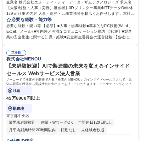
企業名 株式会社エヌ・ティ・ティ・データ・ザムテクノロジーズ 求人名
【大阪/総務・人事（労務）担当者】3Dプリンター事業/NTTデータG/年休
129日 仕事の内容 人事・総務・庶務業務等を幅広くお任せします。本社コ
ーポレート部門と連携しながら、決められた業務だけではなく、社員や現
必要な経験・能力等
場を支えるバックオフィス担当として状況に応じて柔軟に対応いただくこ
必要な経験・能力等 【必須】■人事・総務経験■基本的なPC技術(Word、
とを期待します。 【詳細】■入退社手続き、社員情報管理■入社時オリエ
Excel、メール) ■社内外と円滑なコミュニケーション能力 【歓迎】■製造
ンテーションの実施■勤怠・各種申請内容の確認■採用業務のサポート■来
業の安全衛生に関する知識・経験■安全衛生委員会の運営経験 【当社につ
客・電話対応 ■郵便物の受領・発送・管理■オフィス設備・備品管理■建
いて】 ◎設立したばかりの会社であり、一緒に企業を立ち上げ・拡大しよ
物・設備修繕の手配及び業者対応■押印・契約書管理等の庶務業務■安全衛
うという意欲のある方を求めています。 ◎経営に近い立場で幅広くキャリ
生に関する業務等■健康診断、産業医面談、休職・復職手続き等の労務サ
正社員
アが磨けます。 ◎NTTデータグループであり福利厚生は充実しているとと
株式会社MENOU
ポート■社内ルールの運用・各種社内案内■その他、拠点運営に関わる管理
もに、働き方改革も推進しています。 学歴・資格 学歴：大学院 大学 高専
部門業務 募集職種 【大阪/総務・人事（労務）担当者】3Dプリンター事
短大 専修学校 語学力： 資格：
【未経験歓迎】AIで製造業の未来を変えるインサイド
業/NTTデータG/年休129日
セールス Webサービス法人営業
ノーコードで検査AIを開発できる「検査AI MENOU」のインサイドセールスとして、見
込み顧客の獲得から商談機会の創出までを担っていただきます。マーケティングとフィー
ルドセールスをつなぐ役割として、
月給
45万8000円以上
勤務地
東京都中央区
業界未経験歓迎
副業・WワークOK
年間休日120日以上
月平均残業時間20時間以内
転勤なし
未経験者歓迎
時短勤務あり
経験者歓迎
在宅OK
完全週休2日制
交通費支給
仕事の内容