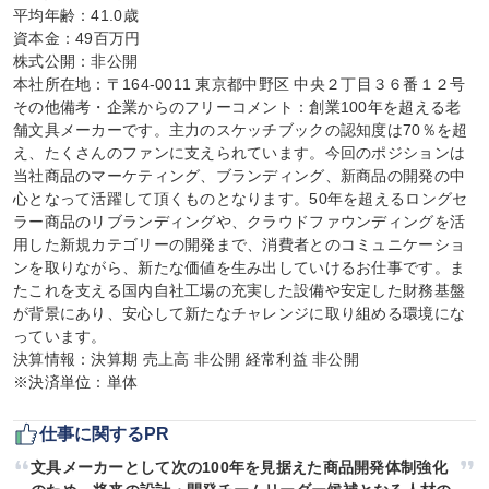
平均年齢：41.0歳

資本金：49百万円

株式公開：非公開

本社所在地：〒164-0011 東京都中野区 中央２丁目３６番１２号

その他備考・企業からのフリーコメント：創業100年を超える老
舗文具メーカーです。主力のスケッチブックの認知度は70％を超
え、たくさんのファンに支えられています。今回のポジションは
当社商品のマーケティング、ブランディング、新商品の開発の中
心となって活躍して頂くものとなります。50年を超えるロングセ
ラー商品のリブランディングや、クラウドファウンディングを活
用した新規カテゴリーの開発まで、消費者とのコミュニケーショ
ンを取りながら、新たな価値を生み出していけるお仕事です。ま
たこれを支える国内自社工場の充実した設備や安定した財務基盤
が背景にあり、安心して新たなチャレンジに取り組める環境にな
っています。

決算情報：決算期 売上高 非公開 経常利益 非公開

※決済単位：単体
仕事に関するPR
文具メーカーとして次の100年を見据えた商品開発体制強化