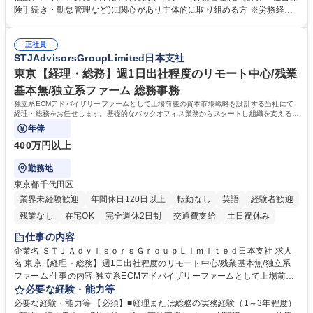
します。ご経験に応じて、休職者管理など、幅広く経験を積んでいただき
険手続き・勤怠管理など)に関心があり主体的に取り組める方 ※労務経験
ます。 ・将来的な広がり：総務・採用・教育・税務対応・経営企画等。
者は早期にご活躍いただけます。 ■チームで仕事を推進できる方■将来は
★メンバーがマンツーマンで丁寧に教えるため、ご経験が浅くても安心！
マネジメント職として活躍したい 【尚可】■人事、労務、採用、教育業務
幅広く経験を積みたい意欲がある方に最適な環境です。 募集職種 【総
正社員
のご経験 ■労務管理（給与計算・社会保険手続き・勤怠管理など）の経験
STJAdvisorsGroupLimited日本支社
務・人事】未経験歓迎/日立グループ/組織運営を支えるゼネラリストを目
■衛生管理者の資格をお持ちの方 学歴・資格 学歴：大学院 大学 高専 短大
指す
専修学校 高校 語学力： 資格：
東京【経理・総務】週1日出社程度のリモート中心/残業
基本無/独立系ファーム 総務事務
独立系ECMアドバイザリーファームとして上場前後の資本市場戦略を設計する当社にて
経理・総務をお任せします。基礎的なバックオフィス業務からスタートし組織を支える専
任担当として広く活躍できる環境です。
年俸
400万円以上
勤務地
東京都千代田区
業界未経験歓迎
年間休日120日以上
転勤なし
英語
経験者歓迎
残業なし
在宅OK
完全週休2日制
交通費支給
土日祝休み
仕事の内容
企業名 ＳＴＪＡｄｖｉｓｏｒｓＧｒｏｕｐＬｉｍｉｔｅｄ日本支社 求人
名 東京【経理・総務】週1日出社程度のリモート中心/残業基本無/独立系
ファーム 仕事の内容 独立系ECMアドバイザリーファームとして上場前後
の資本市場戦略を設計する当社にて経理・総務をお任せします。基礎的な
必要な経験・能力等
バックオフィス業務からスタートし組織を支える専任担当として広く活躍
必要な経験・能力等 【必須】■経理または総務の実務経験（1～3年程度）