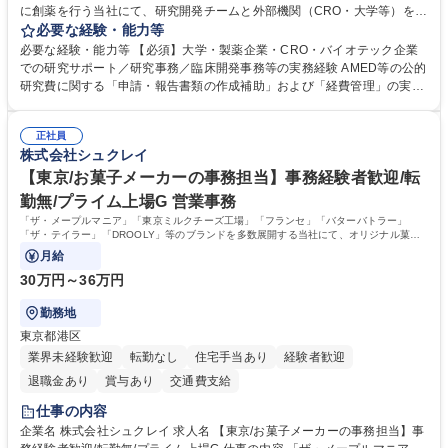
に創薬を行う当社にて、研究開発チームと外部機関（CRO・大学等）をつ
なぐハブとして、契約・発注・予算管理などの研究事務全般をお任せしま
必要な経験・能力等
す。 ■見積取得、発注、検収、請求処理等の事務手続き ■委託先との定例
必要な経験・能力等 【必須】大学・製薬企業・CRO・バイオテック企業
会議の調整・アジェンダ準備・議事録作成 ■研究報告書、試験関連資料、
での研究サポート／研究事務／臨床開発事務等の実務経験 AMED等の公的
SOP等の整備・版管理・保管 ■研究開発の進捗・タイムライン・予算執行
研究費に関する「申請・報告書類の作成補助」および「経費管理」の実務
管理サポート ■AMED等公的研究費の申請・報告書類作成補助および経費
経験 【尚可】 ■URA経験または産学連携・研究費管理の経験 ■AMED等の
管理 ■社内外関係者との連絡調整・その他研究開発に関わる総務・庶務 募
公的研究費の申請・執行管理経験 ■英語での文書読解・メール対応力 【働
集職種 研究事務【フルリモート・時短勤務可】
正社員
き方について】フルリモートやハイブリッド勤務、時短勤務など個々のラ
株式会社シュクレイ
イフスタイルに応じた柔軟な働き方が可能です。育児や介護との両立も応
【東京/お菓子メーカーの事務担当】事務経験者歓迎/転
援します。 学歴・資格 学歴：大学院 大学 語学力： 資格：
勤無/プライム上場G 営業事務
「ザ・メープルマニア」「東京ミルクチーズ工場」「フランセ」「バターバトラー」
「ザ・テイラー」「DROOLY」等のブランドを多数展開する当社にて、オリジナル菓子
ブランド商品の事務業務をお任せいたします。
月給
30万円～36万円
勤務地
東京都港区
業界未経験歓迎
転勤なし
住宅手当あり
経験者歓迎
退職金あり
賞与あり
交通費支給
仕事の内容
企業名 株式会社シュクレイ 求人名 【東京/お菓子メーカーの事務担当】事