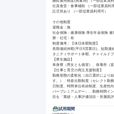
継続雇用制度(再雇用) （一部従業員利
社員食堂・食事補助 （一部従業員利用
託児所あり （一部従業員利用可）

その他制度

退職金：無

社会保険：健康保険 厚生年金保険 雇用
寮・社宅：有

制度備考：【休日休暇制度】

長期連続休暇(平日5営業日)、短期連
タニティサポート休暇、チャイルドプラ
【厚生施設】

単身寮（男女とも個室）、保養所（直
【仕事と育児の両立支援制度】

勤務形態の柔軟化（自己選択により
す。）、時差出勤制度（セレクト勤
日制度、時間単位有給制度、生産性
パープレミアムデー」、勤務時間イ
目を「業績・人事評価項目・所属長
試用期間