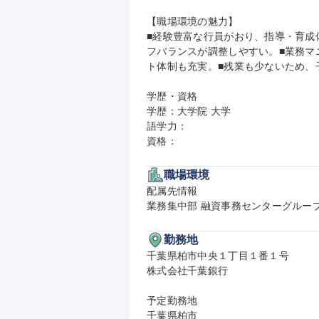
【職場環境の魅力】

■経験豊富な行員がおり、指導・育成
フバランスが調整しやすい。■業務マ
ト体制も充実。■残業も少ないため、
学歴・資格

学歴：大学院 大学

語学力：

資格：
職場環境
配属先情報

業務集中部 融資事務センターグルー
勤務地
千葉県柏市中央１丁目１番１号

株式会社千葉銀行

予定勤務地

千葉県柏市
