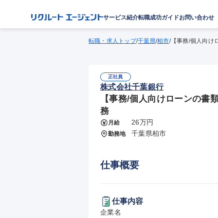
サービス紹介
転職成功ガイド
お問い合わせ
転職・求人トップ
/
千葉県
/
柏市
/
【事務/個人向け
正社員
株式会社千葉銀行
【事務/個人向けローンの書類
務
26万円
月給
千葉県柏市
勤務地
仕事概要
仕事内容
企業名
