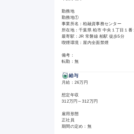
勤務地

勤務地①

事業所名：柏融資事務センター

所在地：千葉県 柏市 中央１丁目１番１
最寄駅：JR 常磐線 柏駅 徒歩5分

喫煙環境：屋内全面禁煙

備考：

転勤：無
給与
月給：26万円

想定年収

312万円～312万円

雇用形態

正社員

期間の定め：無
