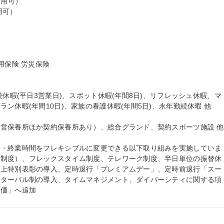
用可）

可）

保険 労災保険

続休暇(平日3営業日)、スポット休暇(年間8日)、リフレッシュ休暇、マ
ン休暇(年間10日)、家族の看護休暇(年間5日)、永年勤続休暇 他

営保養所ほか契約保養所あり）、総合グランド、契約スポーツ施設 他

始・終業時間をフレキシブルに変更できる以下取り組みを実施していま
務制度）、フレックスタイム制度、テレワーク制度、半日単位の振替休
向上特別表彰の導入、定時退行「プレミアムデー」、定時前退行「スー
ンターバル制の導入、タイムマネジメント、ダイバーシティに関する項
評価」へ追加