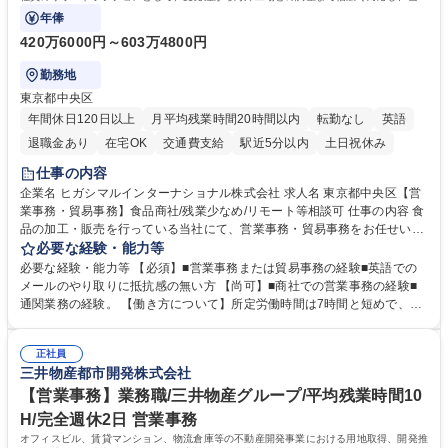
事業の根幹を支えていただきます。
年俸
420万6000円～603万4800円
勤務地
東京都中央区
年間休日120日以上
月平均残業時間20時間以内
転勤なし
英語
退職金あり
在宅OK
交通費支給
駅近5分以内
土日祝休み
仕事の内容
企業名 ヒガシマルインターナショナル株式会社 求人名 東京都中央区【営
業事務・貿易事務】食品商社/残業少なめ/リモート等相談可 仕事の内容 食
品の加工・販売を行っている当社にて、営業事務・貿易事務をお任せいた
します。営業社員のサポートポジションとして、受発注から海外工場との
必要な経験・能力等
調整まで幅広く対応し、当社事業の根幹を支えていただきます。 ■受発注
必要な経験・能力等 【必須】■営業事務または貿易事務の経験■英語での
業務、請求書発行 ■海外工場とのスケジュール調整 ■在庫管理 ■輸入書類
メールのやり取りに抵抗感の無い方 【尚可】■商社での営業事務の経験■
の確認・作成 ■配送手配 ■通関業者を通して行う輸出入業全般 ■倉庫との
通関業務の経験。 【働き方について】所定労働時間は7時間と短めで、残
倉入れ調整等 ※ゼネラリストとしてのキャリアアップを目指すことが可能
業も月平均20時間以下です。時差出勤制度や週1日のリモート勤務も相談
です。単に商品を販売するだけでなく原料の仕入れから販売までをトータ
可能で、ワークライフバランスを保ち長期就業しやすい環境です。 【当社
ルプロデュースしているため、商品に関わる全ての業務をサポート頂きま
正社員
の強み】1991年の設立以来、外食産業を中心としたお客様の多様なニー
三井物産都市開発株式会社
す。 募集職種 東京都中央区【営業事務・貿易事務】食品商社/残業少なめ/
ズに沿った冷凍水産物等の生産・輸入・販売を一貫して手掛けています。
リモート等相談可
自社工場と海外拠点の強固な連携によるワンストップサービスが最大の強
【営業事務】業務職/三井物産グループ/平均残業時間10
みです。 学歴・資格 学歴：大学院 大学 語学力：英語 資格：
H/完全週休2日 営業事務
オフィスビル、賃貸マンション、物流倉庫等の不動産開発事業における用地取得、開発推