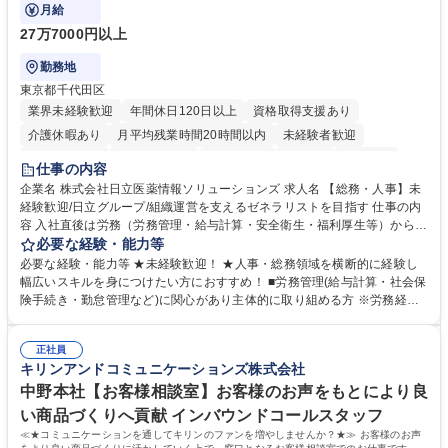
ます。
月給
27万7000円以上
勤務地
東京都千代田区
業界未経験歓迎
年間休日120日以上
資格取得支援あり
介護休暇あり
月平均残業時間20時間以内
未経験者歓迎
住宅手当あり
時短勤務あり
退職金あり
在宅OK
賞与あり
仕事の内容
育休あり
完全週休2日制
交通費支給
土日祝休み
寮・社宅あり
企業名 株式会社日立医薬情報ソリューションズ 求人名 【総務・人事】未
経験歓迎/日立グループ/組織運営を支えるゼネラリストを目指す 仕事の内
容 入社直後は労務（労務管理・給与計算・安全衛生・福利厚生等）からお
任せいたします。将来は総務・採用・教育業務へ守備範囲を広げ、組織運
必要な経験・能力等
営を支えるゼネラリストをめざせます。 ・初期業務：労働時間管理、給与
必要な経験・能力等 ★未経験歓迎！ ★人事・総務領域を横断的に経験し
計算、社会保険対応、福利厚生管理、安全衛生、健康経営推進等をお任せ
幅広いスキルを身につけたい方におすすめ！ ■労務管理(給与計算・社会保
します。ご経験に応じて、休職者管理など、幅広く経験を積んでいただき
険手続き・勤怠管理など)に関心があり主体的に取り組める方 ※労務経験
ます。 ・将来的な広がり：総務・採用・教育・税務対応・経営企画等。
者は早期にご活躍いただけます。 ■チームで仕事を推進できる方■将来は
★メンバーがマンツーマンで丁寧に教えるため、ご経験が浅くても安心！
マネジメント職として活躍したい 【尚可】■人事、労務、採用、教育業務
幅広く経験を積みたい意欲がある方に最適な環境です。 募集職種 【総
正社員
のご経験 ■労務管理（給与計算・社会保険手続き・勤怠管理など）の経験
キリンアンドコミュニケーションズ株式会社
務・人事】未経験歓迎/日立グループ/組織運営を支えるゼネラリストを目
■衛生管理者の資格をお持ちの方 学歴・資格 学歴：大学院 大学 高専 短大
指す
専修学校 高校 語学力： 資格：
中野本社【お客様相談室】お客様のお声をもとにより良
い商品づくりへ貢献 インバウンドコールスタッフ
≪★コミュニケーションを通してキリンのファンを増やしませんか？★≫ お客様のお声