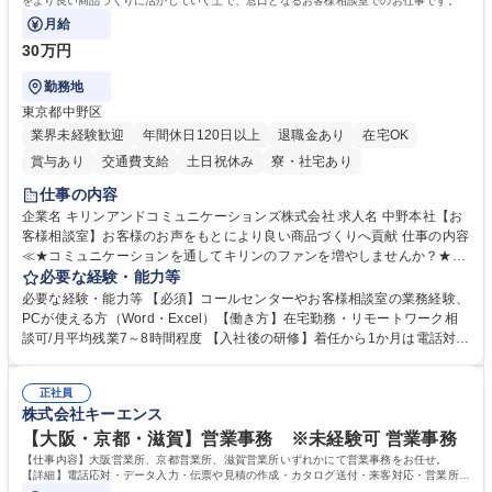
をより良い商品づくりに活かしていく上で、窓口となるお客様相談室でのお仕事です。
月給
30万円
勤務地
東京都中野区
業界未経験歓迎
年間休日120日以上
退職金あり
在宅OK
賞与あり
交通費支給
土日祝休み
寮・社宅あり
仕事の内容
企業名 キリンアンドコミュニケーションズ株式会社 求人名 中野本社【お
客様相談室】お客様のお声をもとにより良い商品づくりへ貢献 仕事の内容
≪★コミュニケーションを通してキリンのファンを増やしませんか？★≫
お客様のお声をより良い商品づくりに活かしていく上で、窓口となるお客
必要な経験・能力等
様相談室でのお仕事です。 日々お客様からいただくキリングループへのご
必要な経験・能力等 【必須】コールセンターやお客様相談室の業務経験、
意見を、企業活動に活かしています。お客様からの声に迅速かつ誠意をも
PCが使える方（Word・Excel）【働き方】在宅勤務・リモートワーク相
って対応、情報提供するとともにグループ内活動に反映しています。 【具
談可/月平均残業7～8時間程度 【入社後の研修】着任から1か月は電話対応
体的には】電話応対、メール、お手紙対応、ご指摘品調査報告書作成、有
のOJTを中心に実施し、電話対応に慣れた段階でメール・手紙のOJTを実
人チャットボット対応など。 【1日の対応件数】■電話：月間一人当たり
施する予定です。独り立ち以降もしっかりフォローする体制を整えていま
平均100件前後■メール・手紙：同上40件前後 募集職種 中野本社【お客様
正社員
すのでご安心ください。 【当社について】キリングループの広報機能を担
株式会社キーエンス
相談室】お客様のお声をもとにより良い商品づくりへ貢献
う会社として、お客様との出会いを大切にし、磨き上げたホスピタリティ
を込めてコミュニケーションをとりながら広報関連業務を行っておりま
【大阪・京都・滋賀】営業事務 ※未経験可 営業事務
す。 学歴・資格 学歴：大学院 大学 高専 短大 専修学校 高校 語学力： 資
【仕事内容】大阪営業所、京都営業所、滋賀営業所いずれかにて営業事務をお任せ。
格：
【詳細】電話応対・データ入力・伝票や見積の作成・カタログ送付・来客対応・営業所内
で発生する事務業務や業務改善をお任せ。