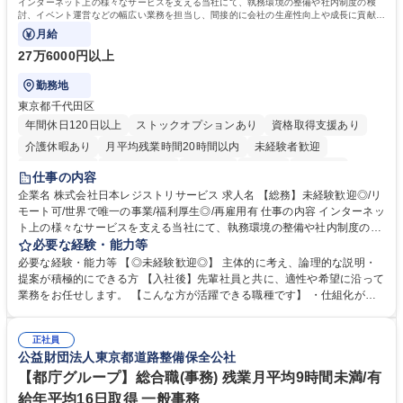
インターネット上の様々なサービスを支える当社にて、執務環境の整備や社内制度の検
討、イベント運営などの幅広い業務を担当し、間接的に会社の生産性向上や成長に貢献し
ている部署です。
月給
27万6000円以上
勤務地
東京都千代田区
年間休日120日以上
ストックオプションあり
資格取得支援あり
介護休暇あり
月平均残業時間20時間以内
未経験者歓迎
住宅手当あり
時短勤務あり
研修あり
在宅OK
賞与あり
仕事の内容
完全週休2日制
交通費支給
駅近5分以内
土日祝休み
服装自由
企業名 株式会社日本レジストリサービス 求人名 【総務】未経験歓迎◎/リ
モート可/世界で唯一の事業/福利厚生◎/再雇用有 仕事の内容 インターネッ
ト上の様々なサービスを支える当社にて、執務環境の整備や社内制度の検
討、イベント運営などの幅広い業務を担当し、間接的に会社の生産性向上
必要な経験・能力等
や成長に貢献している部署です。 会社の全メンバーが安心して長く成果を
必要な経験・能力等 【◎未経験歓迎◎】 主体的に考え、論理的な説明・
発揮できる環境を整えるために、毎日のメンテナンスや維持管理に加え、
提案が積極的にできる方 【入社後】先輩社員と共に、適性や希望に沿って
新たな施策検討を積極的に行っていただき、会社全体を巻き込み課題解決
業務をお任せします。 【こんな方が活躍できる職種です】 ・仕組化が好
を推進。 ・オフィス運営：執務環境の整備・物品管理・社内規定整備/改
き/得意・協働の姿勢を持っている・優先順位付け、マルチタスクが得意・
善・イベント企画/運営・非常時の対応 など、本人の希望や適性によって
様々な立場で物事を考えられる・定型業務だけでなく突発的な出来事にも
幅広い業務の体得が可能で、多様なキャリアパスを描くことも可能です。
正社員
対処できる・新しいことに興味関心がある 【魅力】■自己啓発支援：資格
公益財団法人東京都道路整備保全公社
募集職種 【総務】未経験歓迎◎/リモート可/世界で唯一の事業/福利厚生◎/
取得や通信教育など費用の80%（年間25万円まで）を補助 ■住宅手当：家
再雇用有
賃の50%（月額7万円まで）を補助 学歴・資格 学歴：大学院 大学 語学
【都庁グループ】総合職(事務) 残業月平均9時間未満/有
力： 資格：
給年平均16日取得 一般事務