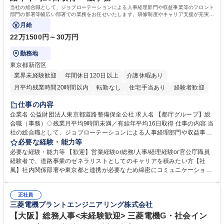
当社の総合職として、ジョブローテーションによる人事経理部門や収益事業等のフロント
部門の部署等幅広い部署での業務をお任せいたします。研修制度やキャリア支援が充実し
ております！ ※下記業務詳細
月給
22万1500円～30万円
勤務地
東京都新宿区
業界未経験歓迎
年間休日120日以上
介護休暇あり
月平均残業時間20時間以内
転勤なし
住宅手当あり
経験者歓迎
研修あり
退職金あり
賞与あり
完全週休2日制
交通費支給
仕事の内容
駅近5分以内
資格取得手当あり
食事補助あり
企業名 公益財団法人東京都道路整備保全公社 求人名 【都庁グループ】総
合職（事務）◇残業月平均9時間未満／有給年平均16日取得 仕事の内容 当
社の総合職として、ジョブローテーションによる人事経理部門や収益事業
等のフロント部門の部署等幅広い部署での業務をお任せいたします。研修
必要な経験・能力等
制度やキャリア支援が充実しております！ ※下記業務詳細 【業務詳細】■
必要な経験・能力等 【歓迎】営業経験or総務/人事/経理経験or官公庁職員
管理部門：広報、人事、経理など当公社の運営に係る管理業務 ■収益部
経験者で、道路事業のゼネラリストとしてのキャリアを積みたい方【社
門：駐車場の新規開拓、管理運営、新宿駅西口広場の「イベントコーナ
風】社内関係部署や東京都と連携が必要なため綿密にコミュニケーション
ー」などの管理運営 ■道路部門：整備の急がれる骨格幹線道路や木造住宅
を図っています。 【業務の魅力】■幅広く携われる：総合職（事務）で
密集地域の特定整備路線の用地取得、道路に関する普及啓発事業、都内の
は、駐車場の管理運営や道路用地の取得、公益財団法人の中枢を担う管理
道路施設や道路工事現場の見学ツアー事業 ※入社後は上記いずれかの部門
正社員
部門など多岐に渡る業務を経験できます。 ■様々なプロジェクト：駐車場
三菱電機プラントエンジニアリング株式会社
へ配属。※業務内容変更の範囲：会社の定める業務 募集職種 【都庁グル
事業の他、新宿駅西口広場内に設置された照明を兼ねた広告「ブライトサ
ープ】総合職（事務）◇残業月平均9時間未満／有給年平均16日取得
イン」の管理運営を行うなど、事業収益を生み出す活動を積極的に行って
【大阪】総務人事<未経験歓迎> 三菱電機G・社会イン