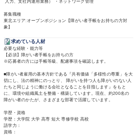
 入力、支社内運用業務） ・ネットワーク管理

募集職種

東北エリア:オープンポジション【障がい者手帳をお持ちの方対
象】
求めている人材
必要な経験・能力等

【必須】障がい者手帳をお持ちの方

※応募者の方には手帳等級、配慮事項を確認します。

■障がい者雇用の基本方針である『共有価値「多様性の尊重」を大
切にし、法の精神にのっとり、 障がいを持つ人も障がいのない人
たちと同じように働ける会社となることを目指します』をもと
に、環境や組織風土を整備・構築しています。現在、約200名の
障がい者のかたが、さまざまな部署で活躍しています。

学歴・資格

学歴：大学院 大学 高専 短大 専修学校 高校

語学力：

資格：