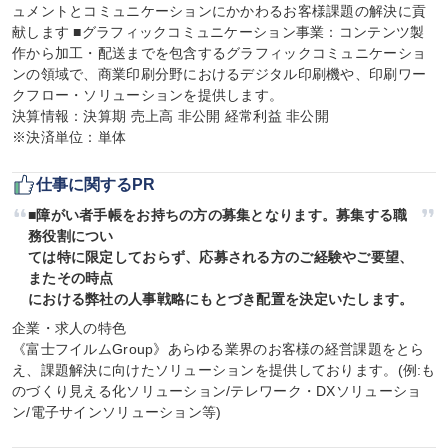
ュメントとコミュニケーションにかかわるお客様課題の解決に貢
献します ■グラフィックコミュニケーション事業：コンテンツ製
作から加工・配送までを包含するグラフィックコミュニケーショ
ンの領域で、商業印刷分野におけるデジタル印刷機や、印刷ワー
クフロー・ソリューションを提供します。

決算情報：決算期 売上高 非公開 経常利益 非公開

※決済単位：単体
仕事に関するPR
■障がい者手帳をお持ちの方の募集となります。募集する職
務役割につい

ては特に限定しておらず、応募される方のご経験やご要望、
またその時点

における弊社の人事戦略にもとづき配置を決定いたします。
企業・求人の特色

《富士フイルムGroup》あらゆる業界のお客様の経営課題をとら
え、課題解決に向けたソリューションを提供しております。(例:も
のづくり見える化ソリューション/テレワーク・DXソリューショ
ン/電子サインソリューション等)