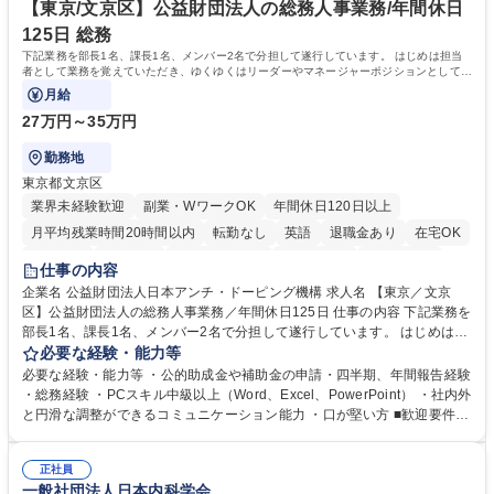
ます。 学歴・資格 学歴：大学院 大学 高専 短大 専修学校 高校 語学力：
【東京/文京区】公益財団法人の総務人事業務/年間休日
資格：
125日 総務
下記業務を部長1名、課長1名、メンバー2名で分担して遂行しています。 はじめは担当
者として業務を覚えていただき、ゆくゆくはリーダーやマネージャーポジションとして活
躍いただくことを期待しています。
月給
27万円～35万円
勤務地
東京都文京区
業界未経験歓迎
副業・WワークOK
年間休日120日以上
月平均残業時間20時間以内
転勤なし
英語
退職金あり
在宅OK
賞与あり
育休あり
完全週休2日制
交通費支給
土日祝休み
仕事の内容
食事補助あり
企業名 公益財団法人日本アンチ・ドーピング機構 求人名 【東京／文京
区】公益財団法人の総務人事業務／年間休日125日 仕事の内容 下記業務を
部長1名、課長1名、メンバー2名で分担して遂行しています。 はじめは担
当者として業務を覚えていただき、ゆくゆくはリーダーやマネージャーポ
必要な経験・能力等
ジションとして活躍いただくことを期待しています。 【総務・人事グルー
必要な経験・能力等 ・公的助成金や補助金の申請・四半期、年間報告経験
プの業務内容】 ・人事制度関連 ・採用活動 ・教育研修の企画、実行 ・勤
・総務経験 ・PCスキル中級以上（Word、Excel、PowerPoint） ・社内外
怠管理 ・官公庁への各種提出 ・法定の会議運営（評議員会、理事会） ・
と円滑な調整ができるコミュニケーション能力 ・口が堅い方 ■歓迎要件
コンプライアンス ・内部規程やルールの管理、整備、文書管理 ・契約関
・採用業務経験 ・英語に抵抗がない方 ・営業経験 学歴・資格 学歴：大学
連 ・衛生管理 ・防災関連・公的助成金の管理・オフィス、ファシリティ
院 大学 高専 短大 専修学校 高校 語学力： 資格：
管理 ・福利厚生関連 ・職員からの問合せ、相談対応 ・その他日常の総務
正社員
一般社団法人日本内科学会
業務全般 募集職種 【東京／文京区】公益財団法人の総務人事業務／年間