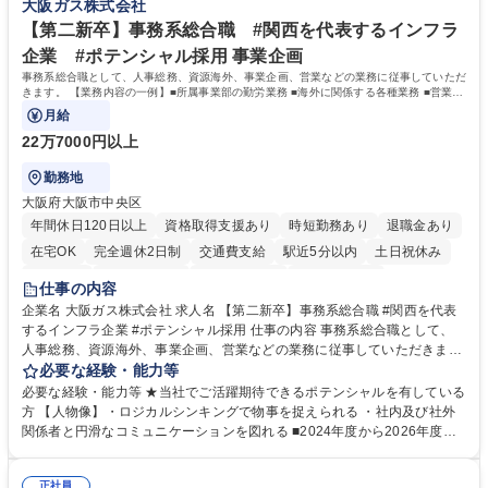
大阪ガス株式会社
力： 資格：
【第二新卒】事務系総合職 #関西を代表するインフラ
企業 #ポテンシャル採用 事業企画
事務系総合職として、人事総務、資源海外、事業企画、営業などの業務に従事していただ
きます。 【業務内容の一例】■所属事業部の勤労業務 ■海外に関係する各種業務 ■営業部
門の企画スタッフ、ルート営業
月給
22万7000円以上
勤務地
大阪府大阪市中央区
年間休日120日以上
資格取得支援あり
時短勤務あり
退職金あり
在宅OK
完全週休2日制
交通費支給
駅近5分以内
土日祝休み
服装自由
第二新卒歓迎
寮・社宅あり
食事補助あり
仕事の内容
企業名 大阪ガス株式会社 求人名 【第二新卒】事務系総合職 #関西を代表
するインフラ企業 #ポテンシャル採用 仕事の内容 事務系総合職として、
人事総務、資源海外、事業企画、営業などの業務に従事していただきま
す。 【業務内容の一例】■所属事業部の勤労業務 ■海外に関係する各種業
必要な経験・能力等
務 ■営業部門の企画スタッフ、ルート営業 【キャリアパス】入社後の配属
必要な経験・能力等 ★当社でご活躍期待できるポテンシャルを有している
ポジションで一定期間ご活躍頂いた後、本人の適性及び将来のキャリアを
方 【人物像】・ロジカルシンキングで物事を捉えられる ・社内及び社外
鑑みてジョブローテーションを行います。 【育成】OJTでの現場育成や研
関係者と円滑なコミュニケーションを図れる ■2024年度から2026年度ま
修カリキュラムを通じて、Daigasグループの業務で必要となる知識につい
での3ヵ年を対象とする「Daigasグループ中期経営計画2026」を策定しま
て学んでいただきます。 募集職種 【第二新卒】事務系総合職 #関西を代
した。https://www.osakagas.co.jp/company/press/pr2024/1777576_564
表するインフラ企業 #ポテンシャル採用
正社員