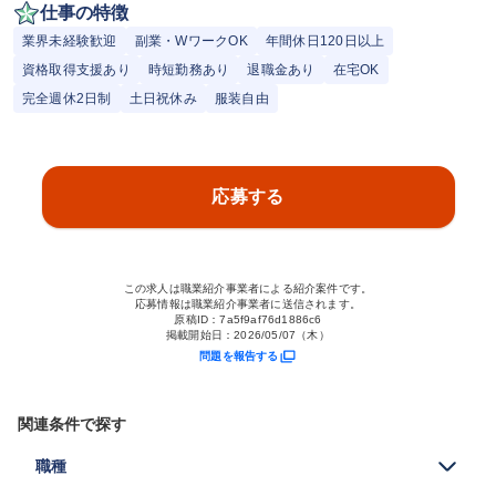
仕事の特徴
業界未経験歓迎
副業・WワークOK
年間休日120日以上
資格取得支援あり
時短勤務あり
退職金あり
在宅OK
完全週休2日制
土日祝休み
服装自由
応募する
この求人は職業紹介事業者による紹介案件です。
応募情報は職業紹介事業者に送信されます。
原稿ID：
7a5f9af76d1886c6
掲載開始日：
2026/05/07（木）
問題を報告する
関連条件で探す
職種