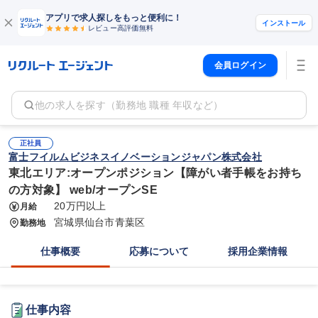
アプリで求人探しをもっと便利に！
インストール
レビュー高評価
無料
会員ログイン
他の求人を探す（勤務地 職種 年収など）
正社員
富士フイルムビジネスイノベーションジャパン株式会社
東北エリア:オープンポジション【障がい者手帳をお持ち
の方対象】 web/オープンSE
20万円以上
月給
宮城県仙台市青葉区
勤務地
仕事概要
応募について
採用企業情報
仕事内容