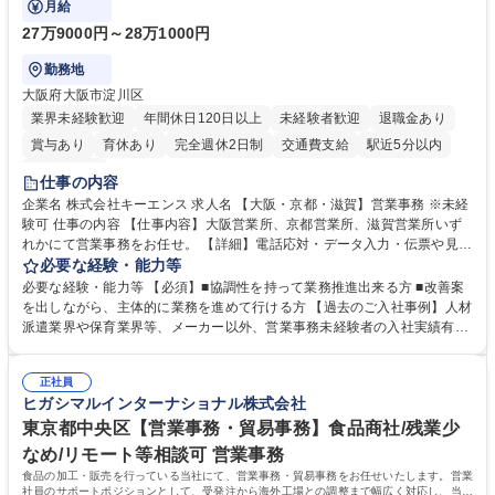
月給
27万9000円～28万1000円
勤務地
大阪府大阪市淀川区
業界未経験歓迎
年間休日120日以上
未経験者歓迎
退職金あり
賞与あり
育休あり
完全週休2日制
交通費支給
駅近5分以内
土日祝休み
仕事の内容
企業名 株式会社キーエンス 求人名 【大阪・京都・滋賀】営業事務 ※未経
験可 仕事の内容 【仕事内容】大阪営業所、京都営業所、滋賀営業所いず
れかにて営業事務をお任せ。 【詳細】電話応対・データ入力・伝票や見積
の作成・カタログ送付・来客対応・営業所内で発生する事務業務や業務改
必要な経験・能力等
善をお任せ。 【教育制度】ご入社後、育成担当とペアになりながらOJTに
必要な経験・能力等 【必須】■協調性を持って業務推進出来る方 ■改善案
て業務を覚えていただくことが可能です。業務システムがきちんと構築さ
を出しながら、主体的に業務を進めて行ける方 【過去のご入社事例】人材
れているため、スムーズに仕事に慣れることができる環境です。また、
派遣業界や保育業界等、メーカー以外、営業事務未経験者の入社実績有
「チームで成果を出す文化」があり、良いやり方を積極的に共有しながら
【当社の事務職について】単なる事務ではなく主体性を発揮したサポート
常に改善を目指す風土のため、安心して業務に取り組んでいただけます。
により、キーエンスの付加価値向上に貢献します。ベースの定型業務に加
募集職種 【大阪・京都・滋賀】営業事務 ※未経験可
正社員
えて、お客様や社員の状況に合わせ、能動的なサポート、改善の動きも期
ヒガシマルインターナショナル株式会社
待され。組織を支えるスペシャリストとして、チームに貢献し、結果的に
社員から頼られる存在になることができます。平均19:30の退勤以降の業
東京都中央区【営業事務・貿易事務】食品商社/残業少
務の持ち帰りも禁止されており、メリハリのある働き方となります。 学
なめ/リモート等相談可 営業事務
歴・資格 学歴：大学院 大学 高専 短大 語学力： 資格：
食品の加工・販売を行っている当社にて、営業事務・貿易事務をお任せいたします。営業
社員のサポートポジションとして、受発注から海外工場との調整まで幅広く対応し、当社