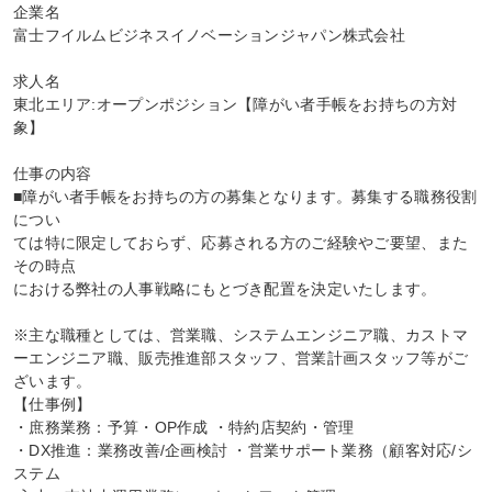
企業名

富士フイルムビジネスイノベーションジャパン株式会社

求人名

東北エリア:オープンポジション【障がい者手帳をお持ちの方対
象】

仕事の内容

■障がい者手帳をお持ちの方の募集となります。募集する職務役割
につい

ては特に限定しておらず、応募される方のご経験やご要望、また
その時点

における弊社の人事戦略にもとづき配置を決定いたします。

※主な職種としては、営業職、システムエンジニア職、カストマ
ーエンジニア職、販売推進部スタッフ、営業計画スタッフ等がご
ざいます。

【仕事例】

・庶務業務：予算・OP作成 ・特約店契約・管理

・DX推進：業務改善/企画検討 ・営業サポート業務（顧客対応/シ
ステム
