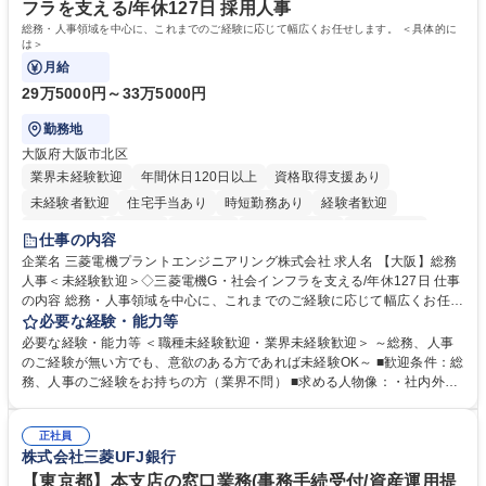
います。 学歴・資格 学歴：大学院 大学 高専 短大 専修学校 高校 語学力：
フラを支える/年休127日 採用人事
資格：
総務・人事領域を中心に、これまでのご経験に応じて幅広くお任せします。 ＜具体的に
は＞
月給
29万5000円～33万5000円
勤務地
大阪府大阪市北区
業界未経験歓迎
年間休日120日以上
資格取得支援あり
未経験者歓迎
住宅手当あり
時短勤務あり
経験者歓迎
退職金あり
在宅OK
賞与あり
完全週休2日制
交通費支給
仕事の内容
駅近5分以内
土日祝休み
服装自由
寮・社宅あり
食事補助あり
企業名 三菱電機プラントエンジニアリング株式会社 求人名 【大阪】総務
人事＜未経験歓迎＞◇三菱電機G・社会インフラを支える/年休127日 仕事
の内容 総務・人事領域を中心に、これまでのご経験に応じて幅広くお任せ
します。 ＜具体的には＞ ・総務/人事労務（給与・社保・勤怠管理など）
必要な経験・能力等
・採用・教育研修 ・福利厚生運用 など ※基本的には事務所勤務ですが、
必要な経験・能力等 ＜職種未経験歓迎・業界未経験歓迎＞ ～総務、人事
採用や教育等の業務内容により、関西圏以外への日帰り・宿泊を伴う国内
のご経験が無い方でも、意欲のある方であれば未経験OK～ ■歓迎条件：総
出張もございます。 ※担当業務を持ちつつ、お互いに助け合いながら、総
務、人事のご経験をお持ちの方（業界不問） ■求める人物像：・社内外の
務部という組織として協力しながら進める体制です。 募集職種 【大阪】
関係各部門との調整を率先して行い、業務を円滑に遂行できる協調性やコ
総務人事＜未経験歓迎＞◇三菱電機G・社会インフラを支える/年休127日
ミュニケーション能力を持っている方 ・人事総務領域に興味がありゼネラ
正社員
リスト志向をお持ちの方 学歴・資格 学歴：大学院 大学 語学力： 資格：
株式会社三菱UFJ銀行
【東京都】本支店の窓口業務(事務手続受付/資産運用提