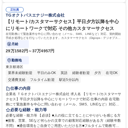
績があります。 ＜求める人物像＞DBJでは、強い社会的使命感をもち、今
だく研修を準備しております。 ・法人RM業務・金融機能業務・コーポレ
後の日本のあり方を俯瞰する総合性と、金融分野のフロンティアを切り拓
ート・ナレッジ業務 ※それぞれの業務内容に関しては、別途その他労働条
正社員
く高い志を併せもった人材を求めています。ポテンシャル採用（第2新
TGオクトパスエナジー株式会社
件備考欄に記載 募集職種 【総合職/ポテンシャル採用(第2新卒)】投融資一
卒）では、金融業界での経験や知識を問いません。新たな時代を見据え
体型のソリューション提案
て、複雑化する社会課題の解決に向けて先鞭をつける役割を担いたい、と
【リモート/カスタマーサクセス】平日夕方以降を中心
いう気概をお持ちの方を心待ちにしています。 学歴・資格 学歴：大学院
にリモートワークで対応 その他カスタマーサクセス
大学 語学力： 資格：
在宅勤務にて緊急案件を中心に問い合わせ（メール、SMS、LINEなど）対応、契約開始
手続き処理などを行なっていただきます。カスタマーサクセス（Digiops：デジオプス）
と運用構築の業務となります。
月給
29万1582円～37万4957円
勤務地
東京都港区
業界未経験歓迎
平日のみOK
英語
経験者歓迎
夕方
在宅OK
交通費支給
フルタイム歓迎
駅近5分以内
仕事の内容
企業名 ＴＧオクトパスエナジー株式会社 求人名 【リモート/カスタマーサ
クセス】平日夕方以降を中心にリモートワークで対応 仕事の内容 在宅勤
務にて緊急案件を中心に問い合わせ（メール、SMS、LINEなど）対応、
契約開始手続き処理などを行なっていただきます。カスタマーサクセス
必要な経験・能力等
（Digiops：デジオプス）と運用構築の業務となります。 ■お問い合わせ
必要な経験・能力等 【必須】■人の役に立てることにやりがいを感じる方
対応業務全般（システム入力、契約手続き含む） ■デジタルコミュニケー
■接客、営業、SEなど何らかの文章での顧客対応経験がある方（経験年数
ションツール（メール、SMS、LINE等）を使用 ■お客様のニーズに応じた
不問） ■通信環境をご自身でご用意いただける方■フルタイムで勤務可能