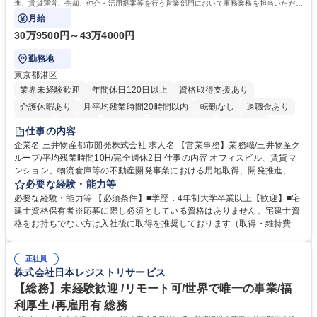
進、賃貸運営、売却、仲介・活用提案等を行う営業部門において事務業務を担当いただき
ます。
月給
30万9500円～43万4000円
勤務地
東京都港区
業界未経験歓迎
年間休日120日以上
資格取得支援あり
介護休暇あり
月平均残業時間20時間以内
転勤なし
退職金あり
在宅OK
賞与あり
育休あり
完全週休2日制
交通費支給
仕事の内容
駅近5分以内
土日祝休み
寮・社宅あり
企業名 三井物産都市開発株式会社 求人名 【営業事務】業務職/三井物産グ
ループ/平均残業時間10H/完全週休2日 仕事の内容 オフィスビル、賃貸マ
ンション、物流倉庫等の不動産開発事業における用地取得、開発推進、賃
貸運営、売却、仲介・活用提案等を行う営業部門において事務業務を担当
必要な経験・能力等
いただきます。 【詳細】・契約書管理、契約書製本、捺印対応、ファイリ
必要な経験・能力等 【必須条件】■学歴：4年制大学卒業以上【歓迎】■宅
ング、登記簿取得、調書取得・支払業務（各種費用支払、支払管理、請
建士資格保有者※応募に際し必須としている資格はありません。宅建士資
求・支払データ登録、取引先マスター申請対応）・予算作成及び予実管
格をお持ちでない方は入社後に取得を推奨しております（取得・維持費用
理・各種稟議書、報告書作成業務・各種台帳管理、交際費・会議費支払報
の一部補助あり） 【求める人物像】 ・向学心豊かで、主体的に行動でき
告書作成及び月次管理・部内総務庶務全般 など※※配属先によっては上記
る方。 ・社内外の多様な関係者と協調して業務を進められるコミュニケー
の他に担当頂く業務が発生する場合があります。 募集職種 【営業事務】
正社員
ション力がある方。 ・チャレンジを厭わず、粘り強く業務に取り組める
株式会社日本レジストリサービス
業務職/三井物産グループ/平均残業時間10H/完全週休2日
方。多様な関係者と謙虚に信頼関係を構築でき、期限を意識したスケジュ
ール管理が出来る方。※将来的に他部署（営業部門、コーポレート部門）
【総務】未経験歓迎 /リモート可/世界で唯一の事業/福
へのジョブローテーションの可能性があります。 学歴・資格 学歴：大学
利厚生 /再雇用有 総務
院 大学 語学力： 資格：宅地建物取引士