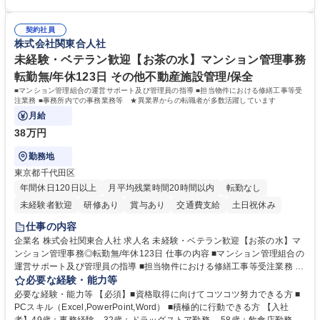
新プラン案内やトラブル対応 ■土日祝は主にメールでの対応、緊急度の高
な方 ※土日祝は1名体制となるため一人の環境で責任を持って業務を行っ
い問い合わせを優先 ■緊急時の電話対応 エネルギー×Tech！お客様に寄り
ていただける方【歓迎要件】■再生可能エネルギーを世の中に広め地球環
添ってサービス提供できることが魅力 募集職種 【リモート/カスタマーサ
契約社員
境に貢献したい■改善提案や改善アクション等新しいことに意欲がある方
株式会社関東合人社
クセス】平日夕方以降を中心にリモートワークで対応
【英語（語学力）】■翻訳ツールを用い英語でコミュニケーションをとる
ことに抵抗がない方■英語は話せなくても問題はありませんが、英語が話
未経験・ベテラン歓迎【お茶の水】マンション管理事務
せますと、よりチャンスが広がります。※日本語がネイティブレベル必須
転勤無/年休123日 その他不動産施設管理/保全
学歴・資格 学歴：大学院 大学 高専 短大 専修学校 高校 語学力： 資格：
■マンション管理組合の運営サポート及び管理員の指導 ■担当物件における修繕工事等受
注業務 ■事務所内での事務業務等 ★異業界からの転職者が多数活躍しています
月給
38万円
勤務地
東京都千代田区
年間休日120日以上
月平均残業時間20時間以内
転勤なし
未経験者歓迎
研修あり
賞与あり
交通費支給
土日祝休み
仕事の内容
企業名 株式会社関東合人社 求人名 未経験・ベテラン歓迎【お茶の水】マ
ンション管理事務◎転勤無/年休123日 仕事の内容 ■マンション管理組合の
運営サポート及び管理員の指導 ■担当物件における修繕工事等受注業務 ■
事務所内での事務業務等 ★異業界からの転職者が多数活躍しています
必要な経験・能力等
【年収補足】532万円 ＋別途インセンティヴで平均約100万円/年（昨年度
必要な経験・能力等 【必須】■資格取得に向けてコツコツ努力できる方 ■
実績） ＋管理業務主任者資格手当50,000円/月 ★親会社である株式会社合
PCスキル（Excel,PowerPoint,Word） ■積極的に行動できる方 【入社
人社計画研究所社のグループ会社として、質の高いサービスと適性価格を