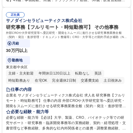
者】49歳：事務経験、32歳：ドラッグストア勤務、 58歳：飲食店勤務
武器に約20年受託戸数増加中です。https://www.gojin.co.jp/abt/abt_3.html
等：中途採用の9割が未経験者！ 【資格取得支援】■メンター制度■社内模
募集職種 未経験・ベテラン歓迎【お茶の水】マンション管理事務◎転勤
試や研修制度など充実！ ＊未資格者の8割以上が入社2年以内に資格を取
無/年休123日
正社員
得出来ております！ 【魅力】■フレックス制度、未経験からでも下限年収
サノダインセラピューティクス株式会社
を一律支給！ ■管理業務主任者資格取得後には50,000円/月の手当あり！
学歴・資格 学歴：大学院 大学 高専 短大 専修学校 高校 語学力： 資格：第
研究事務【フルリモート・時短勤務可】 その他事務
一種運転免許普通自動車
外部CROや大学研究室等へ委託研究・開発をスムーズに進行させる研究事務業務全般
（契約・発注・進捗管理・ドキュメント整備等）CRO・大学等との契約手続き補助（ND
A・委託・共同研究契約等の進行・記録管理）
月給
30万円以上
勤務地
東京都中央区
主婦・主夫歓迎
年間休日120日以上
転勤なし
英語
時短勤務あり
在宅OK
完全週休2日制
交通費支給
土日祝休み
仕事の内容
企業名 サノダインセラピューティクス株式会社 求人名 研究事務【フルリ
モート・時短勤務可】 仕事の内容 外部CROや大学研究室等へ委託研究・
開発をスムーズに進行させる研究事務業務全般（契約・発注・進捗管理・
ドキュメント整備等）CRO・大学等との契約手続き補助（NDA・委託・
必要な経験・能力等
共同研究契約等の進行・記録管理） ■見積取得、発注、検収、請求処理等
必要な経験・能力等 【必須】大学、製薬、CRO、バイオテック等での研
の事務手続き ■委託先との定例会議の調整・アジェンダ準備・議事録作成
究サポート・研究事務・臨床開発事務等の実務経験、契約・経理処理・文
■研究報告書、試験関連資料、SOP等の整備・版管理・保管 ■研究開発の
書管理など事務経験、多角的な社内外関係者との連携・調整業務経験、基
進捗・タイムライン・予算執行管理サポート ■AMED等公的研究費の申