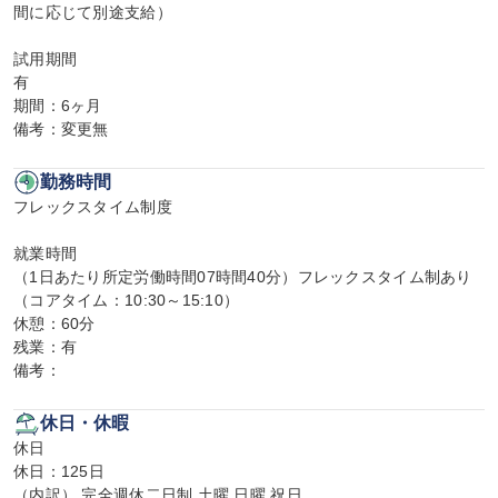
間に応じて別途支給）

試用期間

有

期間：6ヶ月

備考：変更無
勤務時間
フレックスタイム制度

就業時間

（1日あたり所定労働時間07時間40分）フレックスタイム制あり
（コアタイム：10:30～15:10）

休憩：60分

残業：有

備考：
休日・休暇
休日

休日：125日

（内訳） 完全週休二日制 土曜 日曜 祝日
