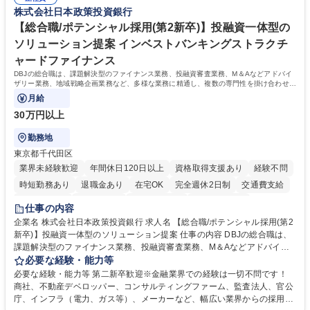
72.html ■エネルギーセキュリティの不安定化や気候変動による自然災害の
株式会社日本政策投資銀行
甚大化など、これまで以上に社会課題解決の重要性が高まっています。
「未来の日常」の創造に向けて持続可能な社会の実現に貢献してまいりま
【総合職/ポテンシャル採用(第2新卒)】投融資一体型の
す。 学歴・資格 学歴：大学院 大学 語学力： 資格：
ソリューション提案 インベストバンキングストラクチ
ャードファイナンス
DBJの総合職は、課題解決型のファイナンス業務、投融資審査業務、M＆Aなどアドバイ
ザリー業務、地域戦略企画業務など、多様な業務に精通し、複数の専門性を掛け合わせて
広く社会に貢献していく職種です。
月給
30万円以上
勤務地
東京都千代田区
業界未経験歓迎
年間休日120日以上
資格取得支援あり
経験不問
時短勤務あり
退職金あり
在宅OK
完全週休2日制
交通費支給
駅近5分以内
土日祝休み
第二新卒歓迎
寮・社宅あり
仕事の内容
食事補助あり
託児所あり
企業名 株式会社日本政策投資銀行 求人名 【総合職/ポテンシャル採用(第2
新卒)】投融資一体型のソリューション提案 仕事の内容 DBJの総合職は、
課題解決型のファイナンス業務、投融資審査業務、M＆Aなどアドバイザ
リー業務、地域戦略企画業務など、多様な業務に精通し、複数の専門性を
必要な経験・能力等
掛け合わせて広く社会に貢献していく職種です。 入社後は、横断的なロー
必要な経験・能力等 第二新卒歓迎※金融業界での経験は一切不問です！
テーションを経て適性や専門性に応じたキャリアを形成していただきま
商社、不動産デベロッパー、コンサルティングファーム、監査法人、官公
す。総合職として入社いただき、下記いずれかの部門でご活躍いただきま
庁、インフラ（電力、ガス等）、メーカーなど、幅広い業界からの採用実
す。※未経験の方に関しては、入行後3ヶ月間の金融の実務を学んでいた