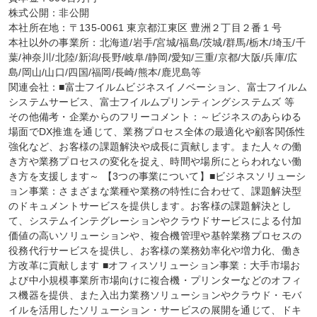
株式公開：非公開

本社所在地：〒135-0061 東京都江東区 豊洲２丁目２番１号

本社以外の事業所：北海道/岩手/宮城/福島/茨城/群馬/栃木/埼玉/千
葉/神奈川/北陸/新潟/長野/岐阜/静岡/愛知/三重/京都/大阪/兵庫/広
島/岡山/山口/四国/福岡/長崎/熊本/鹿児島等

関連会社：■富士フイルムビジネスイノベーション、富士フイルム
システムサービス、富士フイルムプリンティングシステムズ 等

その他備考・企業からのフリーコメント：～ビジネスのあらゆる
場面でDX推進を通じて、業務プロセス全体の最適化や顧客関係性
強化など、お客様の課題解決や成長に貢献します。また人々の働
き方や業務プロセスの変化を捉え、時間や場所にとらわれない働
き方を支援します～ 【3つの事業について】■ビジネスソリューシ
ョン事業：さまざまな業種や業務の特性に合わせて、課題解決型
のドキュメントサービスを提供します。お客様の課題解決とし
て、システムインテグレーションやクラウドサービスによる付加
価値の高いソリューションや、複合機管理や基幹業務プロセスの
役務代行サービスを提供し、お客様の業務効率化や増力化、働き
方改革に貢献します ■オフィスソリューション事業：大手市場お
よび中小規模事業所市場向けに複合機・プリンターなどのオフィ
ス機器を提供、また入出力業務ソリューションやクラウド・モバ
イルを活用したソリューション・サービスの展開を通じて、ドキ