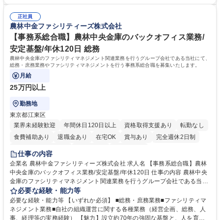
本的なPCスキル 【尚可】 ■URA経験または産学連携・研究費管理の経験
請・報告書類作成補助および経費管理 ■社内外関係者との連絡調整・その
■AMED等の公的研究費の申請・執行管理経験 ■英語での文書読解・メー
他研究開発に関わる総務・庶務 募集職種 研究事務【フルリモート・時短
正社員
ル対応力 【働き方について】フルリモートやハイブリッド勤務、時短勤務
農林中金ファシリティーズ株式会社
勤務可】
など個々のライフスタイルに応じた柔軟な働き方が可能です。育児や介護
【事務系総合職】農林中央金庫のバックオフィス業務/
との両立も応援します。 学歴・資格 学歴：大学院 大学 語学力： 資格：
安定基盤/年休120日 総務
農林中央金庫のファシリティマネジメント関連業務を行うグループ会社である当社にて、
総務・庶務業務やファシリティマネジメントを行う事務系総合職を募集いたします。
月給
25万円以上
勤務地
東京都江東区
業界未経験歓迎
年間休日120日以上
資格取得支援あり
転勤なし
食費補助あり
退職金あり
在宅OK
賞与あり
完全週休2日制
インセンティブあり
交通費支給
土日祝休み
仕事の内容
企業名 農林中金ファシリティーズ株式会社 求人名 【事務系総合職】農林
中央金庫のバックオフィス業務/安定基盤/年休120日 仕事の内容 農林中央
金庫のファシリティマネジメント関連業務を行うグループ会社である当社
にて、総務・庶務業務やファシリティマネジメントを行う事務系総合職を
必要な経験・能力等
募集いたします。 ■総務・庶務業務：外部委託先（外注先）や契約書の管
必要な経験・能力等 【いずれか必須】 ■総務・庶務業務■ファシリティマ
理、総務部門での管理業務、会計管理や決算業務、印刷物等の制作管理等
ネジメント業務■自社の組織運営に関する各種業務（経営企画、総務、人
※親会社である農林中央金庫から受託した総務庶務業務 ■ファシリティマ
事、経理等の実務経験） 【魅力】設立約70年の強固な基盤と、人を育て