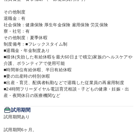
その他制度

退職金：有

社会保険：健康保険 厚生年金保険 雇用保険 労災保険

寮・社宅：有

その他制度：夏季休暇

制度備考：■フレックスタイム制

■退職金・年金制度あり

■積休(失効した有給休暇を最大60日まで積立)家族のヘルスケアや
介護、ボランティアで使用可能

■時間単位有給休暇、半日有給休暇

■妻の出産時の特別休暇

■出産・育児、配偶者転勤などで退職した従業員の再雇用制度

■24時間フリーダイヤル電話育児相談・子どもの健康・妊娠・出
産・夜間休日の医療機関など
試用期間
試用期間あり

試用期間6ヶ月。