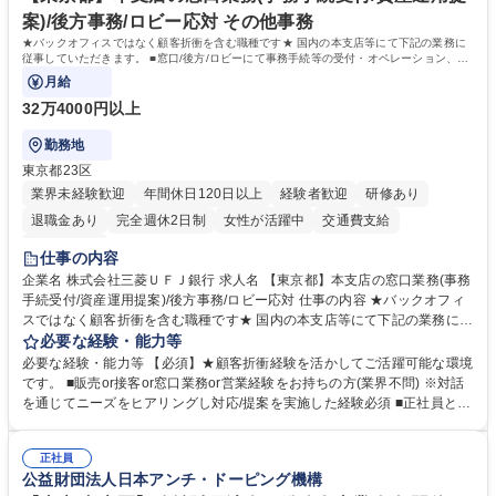
案)/後方事務/ロビー応対 その他事務
★バックオフィスではなく顧客折衝を含む職種です★ 国内の本支店等にて下記の業務に
従事していただきます。 ■窓口/後方/ロビーにて事務手続等の受付・オペレーション、お
客様対応
月給
32万4000円以上
勤務地
東京都23区
業界未経験歓迎
年間休日120日以上
経験者歓迎
研修あり
退職金あり
完全週休2日制
女性が活躍中
交通費支給
土日祝休み
仕事の内容
企業名 株式会社三菱ＵＦＪ銀行 求人名 【東京都】本支店の窓口業務(事務
手続受付/資産運用提案)/後方事務/ロビー応対 仕事の内容 ★バックオフィ
スではなく顧客折衝を含む職種です★ 国内の本支店等にて下記の業務に従
事していただきます。 ■窓口/後方/ロビーにて事務手続等の受付・オペレ
必要な経験・能力等
ーション、お客様対応 ■窓口にて、ご来店された個人のお客様に対して金
必要な経験・能力等 【必須】★顧客折衝経験を活かしてご活躍可能な環境
融商品のご提案 ■効率的な事務運用の検討・構築等 ≪業務紹介：ご応募前
です。 ■販売or接客or窓口業務or営業経験をお持ちの方(業界不問) ※対話
に必ずご覧ください≫ ※記事 https://www.mysite.bk.mufg.jp/career/circle/
を通じてニーズをヒアリングし対応/提案を実施した経験必須 ■正社員とし
article17/ ※動画 https://youtu.be/H-S7HaJqqbg 募集職種 【東京都】本支
ての就業経験1年以上 【歓迎】■金融業界での就業経験■銀行での預金為替
店の窓口業務(事務手続受付/資産運用提案)/後方事務/ロビー応対
事務経験 ■金融商品の提案・販売経験 ≪魅力≫研修やOJT環境が整ってい
正社員
るので安心して入行いただけます。 幅広いキャリアの選択肢があり、公募
公益財団法人日本アンチ・ドーピング機構
や社内副業等を活用し、 一人ひとりが挑戦できるカルチャーが浸透してい