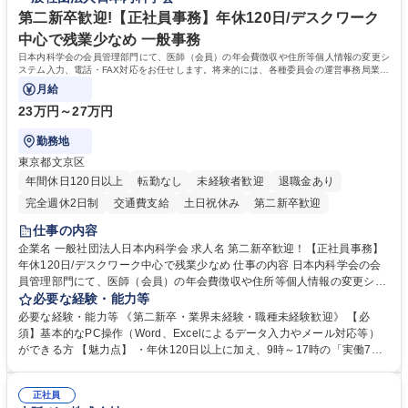
休日125日
第二新卒歓迎!【正社員事務】年休120日/デスクワーク
中心で残業少なめ 一般事務
日本内科学会の会員管理部門にて、医師（会員）の年会費徴収や住所等個人情報の変更シ
ステム入力、電話・FAX対応をお任せします。将来的には、各種委員会の運営事務局業務
などにも幅広く携わっていただきます。
月給
23万円～27万円
勤務地
東京都文京区
年間休日120日以上
転勤なし
未経験者歓迎
退職金あり
完全週休2日制
交通費支給
土日祝休み
第二新卒歓迎
仕事の内容
企業名 一般社団法人日本内科学会 求人名 第二新卒歓迎！【正社員事務】
年休120日/デスクワーク中心で残業少なめ 仕事の内容 日本内科学会の会
員管理部門にて、医師（会員）の年会費徴収や住所等個人情報の変更シス
テム入力、電話・FAX対応をお任せします。将来的には、各種委員会の運
必要な経験・能力等
営事務局業務などにも幅広く携わっていただきます。 【会員管理・データ
必要な経験・能力等 《第二新卒・業界未経験・職種未経験歓迎》 【必
入力業務】 ・医師（会員）の住所変更、個人情報のシステム登録・更新
須】基本的なPC操作（Word、Excelによるデータ入力やメール対応等）
・年会費の徴収管理や入金データの照合確認 【問い合わせ対応】 ・会員
ができる方 【魅力点】 ・年休120日以上に加え、9時～17時の「実働7時
（医師）からの電話、FAX、ネット申請に伴う相談受付 ・複雑な案件のへ
間勤務」で残業も少なくワークライフバランスは抜群です。 【将来的な業
のエスカレーション・連携対応 募集職種 第二新卒歓迎！【正社員事務】
務（各種委員会運営）】 ・学会内における各種委員会のスケジュール調
年休120日/デスクワーク中心で残業少なめ
正社員
整、資料作成、当日の運営サポート 学歴・資格 学歴：大学院 大学 語学