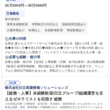
26万2000円～36万4000円
勤務地
東京都港区
業界未経験歓迎
年間休日120日以上
資格取得支援あり
介護休暇あり
転勤なし
未経験者歓迎
時短勤務あり
経験者歓迎
退職金あり
在宅OK
賞与あり
育休あり
仕事の内容
完全週休2日制
交通費支給
長期歓迎
駅近5分以内
土日祝休み
企業名 森ビルエステートサービス株式会社 求人名 【森ビルG】人事・総
務◆賞与5ヶ月◆年休120日◆残業少なめ◆リモート可 仕事の内容 森ビル
グループの安定した環境で、バックオフィスから会社を支える人事・総務
をお任せします。 労務と総務の業務をバランスよく担当し、ゆくゆくは制
必要な経験・能力等
度改定などのコア業務にも挑戦できる、やりがいある環境です。 ■勤怠管
必要な経験・能力等 【必須】人事経験（労務・給与社保等）及び総務経験
理、給与計算、社会保険手続き、年末調整等の労務管理全般 ■入退社手続
【歓迎】経理実務経験、簿記3級以上 業界未経験の方も歓迎です。マニュ
き、社内規定の改定や人事制度改定などのコア業務 ■社内イベントの企画
アルと部内OJT体制があるため、即戦力として安心して始められます。
運営やその他総務業務全般 ※労務と総務を1：1の割合でお任せ。 入社後
【魅力・やりがい】森ビルGの安定基盤で労務から総務まで幅広く携われ
は部内のOJTを中心に、あなたの経験に合わせて不足している部分はいつ
ます。定型業務に留まらず、社内規定や人事制度の改定など会社のコア業
でも質問・相談できる環境が整っているため、安心して成長できます。 募
正社員
務に挑戦できるため、自身の成長と組織への貢献度をダイレクトに実感で
株式会社日立医薬情報ソリューションズ
集職種 【森ビルG】人事・総務◆賞与5ヶ月◆年休120日◆残業少なめ◆
きます。 残業少なめ、週1日リモート可など、ワークライフバランスを保
リモート可
ち長期活躍できる環境です。 「これまでの幅広い経験を活かし、長期的な
【総務・人事】未経験歓迎/日立グループ/組織運営を支
キャリアを築きたい」という前向きな意欲と挑戦を全力で応援します。 学
えるゼネラリストを目指す 総務
歴・資格 学歴：大学院 大学 高専 短大 専修学校 高校 語学力： 資格：日商
入社直後は労務（労務管理・給与計算・安全衛生・福利厚生等）からお任せいたします。
簿記検定1級 日商簿記検定2級 日商簿記検定3級
将来は総務・採用・教育業務へ守備範囲を広げ、組織運営を支えるゼネラリストをめざせ