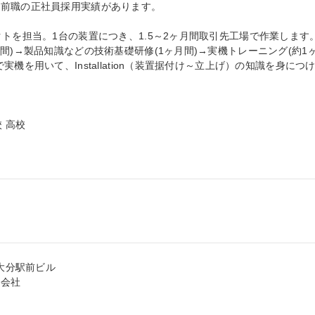
前職の正社員採用実績があります。

トを担当。1台の装置につき、1.5～2ヶ月間取引先工場で作業します。
間)→製品知識などの技術基礎研修(1ヶ月間)→実機トレーニング(約1
機を用いて、Installation（装置据付け～立上げ）の知識を身につ


 高校

大分駅前ビル

会社
