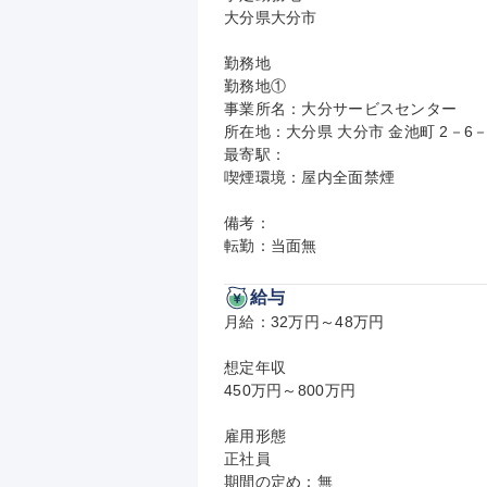
大分県大分市

勤務地

勤務地①

事業所名：大分サービスセンター

所在地：大分県 大分市 金池町 2－6－
最寄駅：

喫煙環境：屋内全面禁煙

備考：

転勤：当面無
給与
月給：32万円～48万円

想定年収

450万円～800万円

雇用形態

正社員

期間の定め：無
