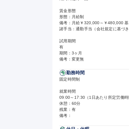
賃金形態

形態：月給制

備考：月給￥320,000～￥480,000 基
諸手当：通勤手当（会社規定に基づき
試用期間

有

期間：3ヶ月

備考：変更無
勤務時間
固定時間制

就業時間

09:00～17:30（1日あたり所定労働時
休憩：60分

残業：有

備考：