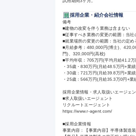
試用期間3ヶ月。
採用企業・紹介会社情報
備考

■建物の改変を伴う業務は含まない

■従事すべき業務の変更の範囲：当社
■就業場所の変更の範囲：当社の定める
■月給参考：480,000円(博士)、420,00
門)、320,000円(高校)

■平均年収：705万円(平均月給41.2万円
・35歳・830万円(月給48.5万円+業
・30歳：721万円(月給39.8万円+業
・25歳：566万円(月給35.3万0円+
採用企業情報・求人取扱いエージェン
■求人取扱いエージェント

リクルートエージェント

https://www.r-agent.com/

■採用企業情報

事業内容：【事業内容】半導体製造装