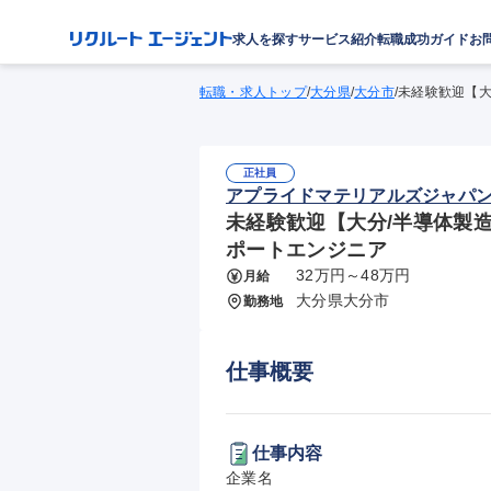
求人を探す
サービス紹介
転職成功ガイド
お
転職・求人トップ
/
大分県
/
大分市
/
未経験歓迎【大
正社員
アプライドマテリアルズジャパ
未経験歓迎【大分/半導体製造装
ポートエンジニア
32万円～48万円
月給
大分県大分市
勤務地
仕事概要
仕事内容
企業名
