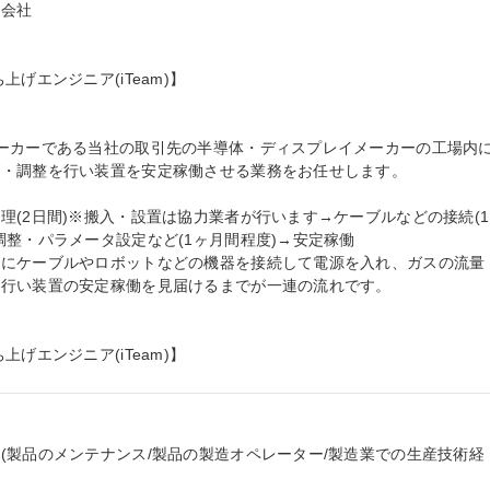
会社

エンジニア(iTeam)】

ーカーである当社の取引先の半導体・ディスプレイメーカーの工場内
・調整を行い装置を安定稼働させる業務をお任せします。

理(2日間)※搬入・設置は協力業者が行います→ケーブルなどの接続(1
整・パラメータ設定など(1ヶ月間程度)→安定稼働

置にケーブルやロボットなどの機器を接続して電源を入れ、ガスの流量
行い装置の安定稼働を見届けるまでが一連の流れです。

げエンジニア(iTeam)】
(製品のメンテナンス/製品の製造オペレーター/製造業での生産技術経