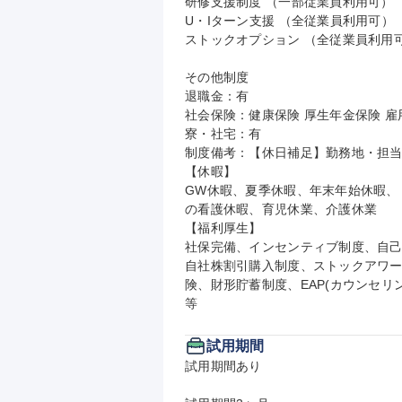
研修支援制度 （一部従業員利用可）

U・Iターン支援 （全従業員利用可）

ストックオプション （全従業員利用可
その他制度

退職金：有

社会保険：健康保険 厚生年金保険 雇用
寮・社宅：有

制度備考：【休日補足】勤務地・担当
【休暇】

GW休暇、夏季休暇、年末年始休暇、
の看護休暇、育児休業、介護休業

【福利厚生】

社保完備、インセンティブ制度、自己
自社株割引購入制度、ストックアワード
険、財形貯蓄制度、EAP(カウンセリ
等
試用期間
試用期間あり
