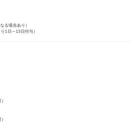
なる場合あり）

り1日～13日付与）
）

）


