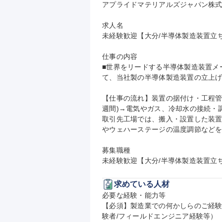
アプライドマテリアルズジャパン株式
求人名

未経験歓迎【大分/半導体製造装置立ち上げ
仕事の内容

■世界をリードする半導体製造装置メ
て、当社製の半導体製造装置の立上げ
【仕事の流れ】装置の据付け・工程管
週間)→電気やガス、冷却水の接続・調
取引先工場では、搬入・設置した装
やウェハーステージの温度調節などを
募集職種

未経験歓迎【大分/半導体製造装置立ち上
求めている人材
必要な経験・能力等

【必須】製造業での何かしらのご経験
験者/フィールドエンジニア経験等）
