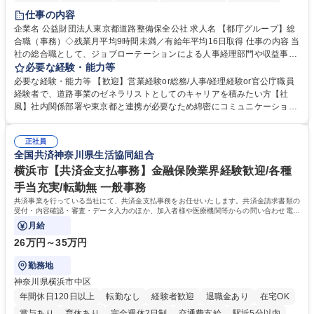
研修あり
退職金あり
賞与あり
完全週休2日制
交通費支給
仕事の内容
駅近5分以内
資格取得手当あり
食事補助あり
企業名 公益財団法人東京都道路整備保全公社 求人名 【都庁グループ】総
合職（事務）◇残業月平均9時間未満／有給年平均16日取得 仕事の内容 当
社の総合職として、ジョブローテーションによる人事経理部門や収益事業
等のフロント部門の部署等幅広い部署での業務をお任せいたします。研修
必要な経験・能力等
制度やキャリア支援が充実しております！ ※下記業務詳細 【業務詳細】■
必要な経験・能力等 【歓迎】営業経験or総務/人事/経理経験or官公庁職員
管理部門：広報、人事、経理など当公社の運営に係る管理業務 ■収益部
経験者で、道路事業のゼネラリストとしてのキャリアを積みたい方【社
門：駐車場の新規開拓、管理運営、新宿駅西口広場の「イベントコーナ
風】社内関係部署や東京都と連携が必要なため綿密にコミュニケーション
ー」などの管理運営 ■道路部門：整備の急がれる骨格幹線道路や木造住宅
を図っています。 【業務の魅力】■幅広く携われる：総合職（事務）で
密集地域の特定整備路線の用地取得、道路に関する普及啓発事業、都内の
は、駐車場の管理運営や道路用地の取得、公益財団法人の中枢を担う管理
道路施設や道路工事現場の見学ツアー事業 ※入社後は上記いずれかの部門
正社員
部門など多岐に渡る業務を経験できます。 ■様々なプロジェクト：駐車場
全国共済神奈川県生活協同組合
へ配属。※業務内容変更の範囲：会社の定める業務 募集職種 【都庁グル
事業の他、新宿駅西口広場内に設置された照明を兼ねた広告「ブライトサ
ープ】総合職（事務）◇残業月平均9時間未満／有給年平均16日取得
イン」の管理運営を行うなど、事業収益を生み出す活動を積極的に行って
横浜市【共済金支払事務】金融保険業界経験歓迎/各種
います。 学歴・資格 学歴：大学院 大学 高専 短大 専修学校 高校 語学力：
手当充実/転勤無 一般事務
資格：
共済事業を行っている当社にて、共済金支払事務をお任せいたします。共済金請求書類の
受付・内容確認・審査・データ入力のほか、加入者様や医療機関等からの問い合わせ電話
対応や書類発送等を担当します。
月給
26万円～35万円
勤務地
神奈川県横浜市中区
年間休日120日以上
転勤なし
経験者歓迎
退職金あり
在宅OK
賞与あり
育休あり
完全週休2日制
交通費支給
駅近5分以内