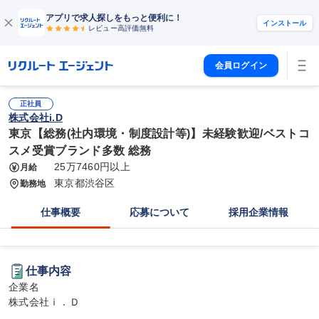
アプリで求人探しをもっと便利に！
インストール
レビュー高評価
無料
会員ログイン
正社員
株式会社i.D
東京【総務(社内環境・制度設計等)】未経験歓迎/ベストコ
スメ受賞ブランド多数 総務
25万7460円以上
月給
東京都渋谷区
勤務地
仕事概要
応募について
採用企業情報
仕事内容
企業名

株式会社ｉ．Ｄ
