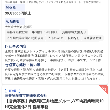
簿記検定1級 日商簿記検定2級 日商簿記検定3級
や経費処理、採用・HP管理などバックオフィス全般を企画サポート。丁寧な実務対応で
現場を支え、専門スキルを構築できます。
月給
30万3000円以上
勤務地
大阪府大阪市淀川区
業界未経験歓迎
年間休日120日以上
資格取得支援あり
月平均残業時間20時間以内
平日のみOK
転勤なし
未経験者歓迎
住宅手当あり
退職金あり
在宅OK
賞与あり
完全週休2日制
仕事の内容
交通費支給
駅近5分以内
土日祝休み
昼食補助あり
企業名 株式会社クレドメディカル 求人名 [新大阪/院長代行事務(人事労務
サポート等)]未経験/年休123日/フレックス制 仕事の内容 クリニックの院
長に代わり運営業務全般を担う「事務長代行」のお仕事です。シフト作成
や経費処理、採用・HP管理などバックオフィス全般を企画サポート。丁
必要な経験・能力等
寧な実務対応で現場を支え、専門スキルを構築できます。 当社の開業医支
必要な経験・能力等 ＼未経験大歓迎／ 【必須】社会人経験2年以上 ＼成
援のコンサルタントと連携し、開業後クリニックのバックオフィス全般を
長×安定を高度に両立できる抜群の好環境／ 反響多数の拡大部署での増員
担当します。 ＼具体的には／ ■スタッフのシフト作成、日々の経費処理 ■
募集！未経験から経営・労務・Webの汎用スキルを身につけられます。初
求人原稿の作成や労務サポート、Webサイトの更新管理等 社内でしっか
年度想定年収400万円以上スタートで確実なステップアップが可能！年間
り業務設計を行い手厚いOJTもあるため未経験から安心してスタート可能
休日123日（完全土日祝休）、残業月平均10時間、フレックス制と働きや
です。基本は社内勤務でクリニック訪問はほとんどありません。 募集職種
正社員
すさも抜群。転勤なしの新大阪本社勤務で、安定した事業基盤のもと腰を
三井物産都市開発株式会社
[新大阪/院長代行事務(人事労務サポート等)]未経験/年休123日/フレックス
据えて長期的キャリアを構築できます。 学歴・資格 学歴：大学院 大学 語
制
学力： 資格：
【営業事務】業務職/三井物産グループ/平均残業時間10
H/完全週休2日 営業事務