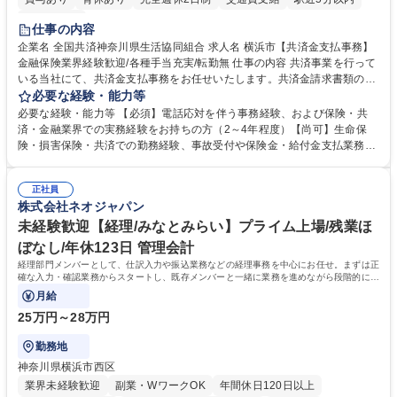
土日祝休み
仕事の内容
企業名 全国共済神奈川県生活協同組合 求人名 横浜市【共済金支払事務】
金融保険業界経験歓迎/各種手当充実/転勤無 仕事の内容 共済事業を行って
いる当社にて、共済金支払事務をお任せいたします。共済金請求書類の受
付・内容確認・審査・データ入力のほか、加入者様や医療機関等からの問
必要な経験・能力等
い合わせ電話対応や書類発送等を担当します。 ■共済金請求書類の受付、
必要な経験・能力等 【必須】電話応対を伴う事務経験、および保険・共
内容確認、および共済金支払に関する審査・事務処理業務全般を担当 ■専
済・金融業界での実務経験をお持ちの方（2～4年程度）【尚可】生命保
用システムへのデータ入力、各種必要書類の作成・発送作業 ■加入者様や
険・損害保険・共済での勤務経験、事故受付や保険金・給付金支払業務経
医療機関等からの各種問い合わせに対する丁寧かつ迅速な電話応対 ■現場
験がある方 【求める人物像】■相手の立場に立った丁寧な対応ができる方
調査の対応および業務プロセスの改善活動 【業務内容の変更範囲】当社の
■チームワークを大切にし、素直に学べる方★外勤の保険営業から内勤事
指定する業務 募集職種 横浜市【共済金支払事務】金融保険業界経験歓迎/
正社員
務へのキャリアチェンジ希望者も大歓迎です！ 学歴・資格 学歴：大学院
株式会社ネオジャパン
各種手当充実/転勤無
大学 高専 短大 専修学校 高校 語学力： 資格：
未経験歓迎【経理/みなとみらい】プライム上場/残業ほ
ぼなし/年休123日 管理会計
経理部門メンバーとして、仕訳入力や振込業務などの経理事務を中心にお任せ。まずは正
確な入力・確認業務からスタートし、既存メンバーと一緒に業務を進めながら段階的に経
理知識を身につけていただきます。
月給
25万円～28万円
勤務地
神奈川県横浜市西区
業界未経験歓迎
副業・WワークOK
年間休日120日以上