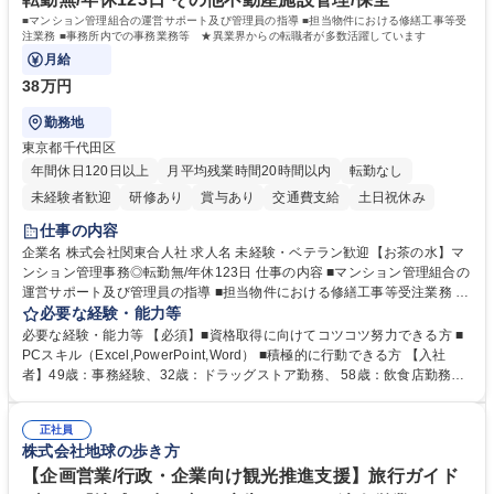
院 大学 語学力： 資格：宅地建物取引士
■マンション管理組合の運営サポート及び管理員の指導 ■担当物件における修繕工事等受
注業務 ■事務所内での事務業務等 ★異業界からの転職者が多数活躍しています
月給
38万円
勤務地
東京都千代田区
年間休日120日以上
月平均残業時間20時間以内
転勤なし
未経験者歓迎
研修あり
賞与あり
交通費支給
土日祝休み
仕事の内容
企業名 株式会社関東合人社 求人名 未経験・ベテラン歓迎【お茶の水】マ
ンション管理事務◎転勤無/年休123日 仕事の内容 ■マンション管理組合の
運営サポート及び管理員の指導 ■担当物件における修繕工事等受注業務 ■
事務所内での事務業務等 ★異業界からの転職者が多数活躍しています
必要な経験・能力等
【年収補足】532万円 ＋別途インセンティヴで平均約100万円/年（昨年度
必要な経験・能力等 【必須】■資格取得に向けてコツコツ努力できる方 ■
実績） ＋管理業務主任者資格手当50,000円/月 ★親会社である株式会社合
PCスキル（Excel,PowerPoint,Word） ■積極的に行動できる方 【入社
人社計画研究所社のグループ会社として、質の高いサービスと適性価格を
者】49歳：事務経験、32歳：ドラッグストア勤務、 58歳：飲食店勤務
武器に約20年受託戸数増加中です。https://www.gojin.co.jp/abt/abt_3.html
等：中途採用の9割が未経験者！ 【資格取得支援】■メンター制度■社内模
募集職種 未経験・ベテラン歓迎【お茶の水】マンション管理事務◎転勤
試や研修制度など充実！ ＊未資格者の8割以上が入社2年以内に資格を取
無/年休123日
正社員
得出来ております！ 【魅力】■フレックス制度、未経験からでも下限年収
株式会社地球の歩き方
を一律支給！ ■管理業務主任者資格取得後には50,000円/月の手当あり！
学歴・資格 学歴：大学院 大学 高専 短大 専修学校 高校 語学力： 資格：第
【企画営業/行政・企業向け観光推進支援】旅行ガイド