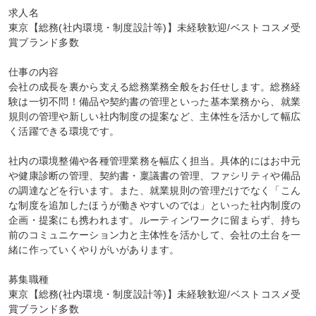
求人名

東京【総務(社内環境・制度設計等)】未経験歓迎/ベストコスメ受
賞ブランド多数

仕事の内容

会社の成長を裏から支える総務業務全般をお任せします。総務経
験は一切不問！備品や契約書の管理といった基本業務から、就業
規則の管理や新しい社内制度の提案など、主体性を活かして幅広
く活躍できる環境です。

社内の環境整備や各種管理業務を幅広く担当。具体的にはお中元
や健康診断の管理、契約書・稟議書の管理、ファシリティや備品
の調達などを行います。また、就業規則の管理だけでなく「こん
な制度を追加したほうが働きやすいのでは」といった社内制度の
企画・提案にも携われます。ルーティンワークに留まらず、持ち
前のコミュニケーション力と主体性を活かして、会社の土台を一
緒に作っていくやりがいがあります。

募集職種

東京【総務(社内環境・制度設計等)】未経験歓迎/ベストコスメ受
賞ブランド多数