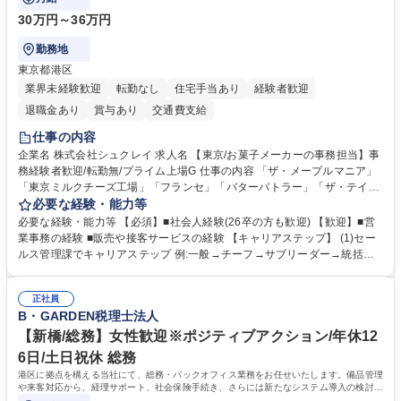
30万円～36万円
勤務地
東京都港区
業界未経験歓迎
転勤なし
住宅手当あり
経験者歓迎
退職金あり
賞与あり
交通費支給
仕事の内容
企業名 株式会社シュクレイ 求人名 【東京/お菓子メーカーの事務担当】事
務経験者歓迎/転勤無/プライム上場G 仕事の内容 「ザ・メープルマニア」
「東京ミルクチーズ工場」「フランセ」「バターバトラー」「ザ・テイラ
ー」「DROOLY」等のブランドを多数展開する当社にて、オリジナル菓子
必要な経験・能力等
ブランド商品の事務業務をお任せいたします。 【具体的な業務内容】 ■店
必要な経験・能力等 【必須】■社会人経験(26卒の方も歓迎) 【歓迎】■営
舗からの発注受付/PC入力業務 ■受電対応(社内/社外) ■商品のマスター登
業事務の経験 ■販売や接客サービスの経験 【キャリアステップ】 (1)セー
録 ■日々の売上抽出・報告 ■提携企業への書類送付業務 ■契約書管理業務
ルス管理課でキャリアステップ 例:一般→チーフ→サブリーダー→統括リ
■ホームページへの問い合わせ対応 など 募集職種 【東京/お菓子メーカー
ーダー→マネージャー (2)他ポジションへのキャリアも可能 ※過去、未経
の事務担当】事務経験者歓迎/転勤無/プライム上場G
験で経営管理部内で経理へ異動した方もいらっしゃいます。年3回の面談
正社員
や個別面談を通してご自身のキャリアと向き合っていただき、会社として
B・GARDEN税理士法人
もバックアップしていきます。 学歴・資格 学歴：大学院 大学 高専 短大
専修学校 高校 語学力： 資格：
【新橋/総務】女性歓迎※ポジティブアクション/年休12
6日/土日祝休 総務
港区に拠点を構える当社にて、総務・バックオフィス業務をお任せいたします。備品管理
や来客対応から、経理サポート、社会保険手続き、さらには新たなシステム導入の検討ま
で、幅広く組織を支える役割です。