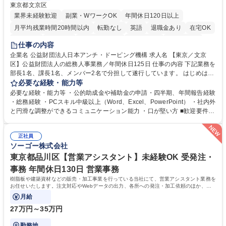
東京都文京区
業界未経験歓迎
副業・WワークOK
年間休日120日以上
月平均残業時間20時間以内
転勤なし
英語
退職金あり
在宅OK
賞与あり
育休あり
完全週休2日制
交通費支給
土日祝休み
仕事の内容
食事補助あり
企業名 公益財団法人日本アンチ・ドーピング機構 求人名 【東京／文京
区】公益財団法人の総務人事業務／年間休日125日 仕事の内容 下記業務を
部長1名、課長1名、メンバー2名で分担して遂行しています。 はじめは担
当者として業務を覚えていただき、ゆくゆくはリーダーやマネージャーポ
必要な経験・能力等
ジションとして活躍いただくことを期待しています。 【総務・人事グルー
必要な経験・能力等 ・公的助成金や補助金の申請・四半期、年間報告経験
プの業務内容】 ・人事制度関連 ・採用活動 ・教育研修の企画、実行 ・勤
・総務経験 ・PCスキル中級以上（Word、Excel、PowerPoint） ・社内外
怠管理 ・官公庁への各種提出 ・法定の会議運営（評議員会、理事会） ・
と円滑な調整ができるコミュニケーション能力 ・口が堅い方 ■歓迎要件
コンプライアンス ・内部規程やルールの管理、整備、文書管理 ・契約関
・採用業務経験 ・英語に抵抗がない方 ・営業経験 学歴・資格 学歴：大学
連 ・衛生管理 ・防災関連・公的助成金の管理・オフィス、ファシリティ
院 大学 高専 短大 専修学校 高校 語学力： 資格：
管理 ・福利厚生関連 ・職員からの問合せ、相談対応 ・その他日常の総務
正社員
ソーゴー株式会社
業務全般 募集職種 【東京／文京区】公益財団法人の総務人事業務／年間
休日125日
東京都品川区【営業アシスタント】未経験OK 受発注・
事務 年間休日130日 営業事務
樹脂板や建築資材などの販売・加工事業を行っている当社にて、営業アシスタント業務を
お任せいたします。注文対応やWebデータの出力、各所への発注・加工依頼のほか、電
話・メール対応等の事務業務を担当します。
月給
27万円～35万円
勤務地