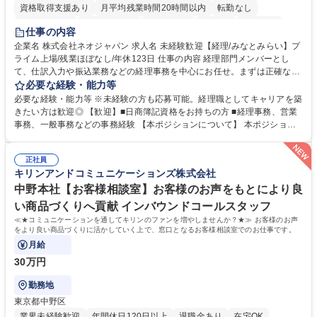
資格取得支援あり
月平均残業時間20時間以内
転勤なし
未経験者歓迎
時短勤務あり
退職金あり
在宅OK
賞与あり
仕事の内容
完全週休2日制
交通費支給
駅近5分以内
土日祝休み
服装自由
企業名 株式会社ネオジャパン 求人名 未経験歓迎【経理/みなとみらい】プ
ライム上場/残業ほぼなし/年休123日 仕事の内容 経理部門メンバーとし
寮・社宅あり
て、仕訳入力や振込業務などの経理事務を中心にお任せ。まずは正確な入
力・確認業務からスタートし、既存メンバーと一緒に業務を進めながら段
必要な経験・能力等
階的に経理知識を身につけていただきます。 【具体的には】 ■社内稟議に
必要な経験・能力等 ※未経験の方も応募可能。経理職としてキャリアを築
基づく仕訳入力 ■月末の振込業務 ■明細作成 ■伝票処理、記帳業務 ■既存
きたい方は歓迎◎ 【歓迎】■日商簿記資格をお持ちの方 ■経理事務、営業
メンバーの業務サポート 【将来的には】 ■月次決算補助 ■四半期・年次決
事務、一般事務などの事務経験 【本ポジションについて】 本ポジション
算補助 ■有価証券報告書など開示資料作成補助 ■海外子会社を含む連結決
の魅力は、プライム上場企業の経理部門で、未経験から経理キャリアをス
算補助 ※3～5年程度を目安に、徐々に決算業務へ業務範囲を広げていく
タートできる点です。まずは仕訳入力や振込業務など基礎的な業務から担
想定です。 募集職種 未経験歓迎【経理/みなとみらい】プライム上場/残業
正社員
当し、3～5年をかけて月次決算・四半期決算・開示資料作成補助などへス
キリンアンドコミュニケーションズ株式会社
ほぼなし/年休123日
テップアップできます。また、残業は通常月ほぼなく、決算月でも10時間
未満のため、無理なく経理として専門性を身につけられる環境です。 学
中野本社【お客様相談室】お客様のお声をもとにより良
歴・資格 学歴：大学院 大学 高専 短大 専修学校 高校 語学力： 資格：日商
い商品づくりへ貢献 インバウンドコールスタッフ
簿記検定1級 日商簿記検定2級
≪★コミュニケーションを通してキリンのファンを増やしませんか？★≫ お客様のお声
をより良い商品づくりに活かしていく上で、窓口となるお客様相談室でのお仕事です。
月給
30万円
勤務地
東京都中野区
業界未経験歓迎
年間休日120日以上
退職金あり
在宅OK