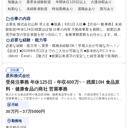
制服あり
業界未経験歓迎
年間休日120日以上
介護休暇あり
転勤なし
未経験者歓迎
時短勤務あり
退職金あり
賞与あり
育休あり
完全週休2日制
交通費支給
土日祝休み
仕事の内容
企業名 株式会社山和 求人名 ◆急募｜9月1日入社◆【渋谷/一般事務】未経
験歓迎/年休124日/残業ほぼ無 仕事の内容 不動産事業を展開し、創業以来
黒字経営の安定基盤を持つ当社にて、各種事務業務をお任せします。残業
がほぼ発生せず、連続した日程の有給取得が可能なため、WLBを整えたい
必要な経験・能力等
方にお勧めの環境です！ 入社後はOJTを通じて丁寧に研修を行いますの
必要な経験・能力等 ＼業界・職種未経験OK！早期入社が可能な方へ！／
で、事務未経験の方でも安心して臨むことができます。 【業務詳細】■電
【必須】■2026年9月1日までのご入社が可能な方 ■基本的なPCスキル
話・来客対応 ■物件の鍵や社内の備品管理 ■データ入力や書類作成 ■契約
（Word・Excel） 【魅力】 ■創業以来黒字の安定した経営基盤で長期的に
書などのファイリング ■郵送物の仕訳・発送 など 募集職種 ◆急募｜9月1
安心して働ける環境 ■残業ほぼなしで働きやすさ抜群、プライベートとの
日入社◆【渋谷/一般事務】未経験歓迎/年休124日/残業ほぼ無
両立が可能 ■有給取得を積極的に推奨、年間10日程度の取得実績 ■1ヶ月
正社員
のOJTで業務を習得可能、未経験でもしっかりサポート 学歴・資格 学
星和株式会社
歴：大学院 大学 高専 短大 語学力： 資格：
受発注事務 年休125日・年収400万~・残業10H 食品原
料・健康食品の商社 営業事務
輸入される食品原料や食品添加物、健康食品等を扱う「食」の総合商社である当社にて、
営業事務として営業サポートや書類作成、データ入力、電話対応などの業務をお任せしま
す。
月給
30万円～37万5000円
勤務地
東京都品川区