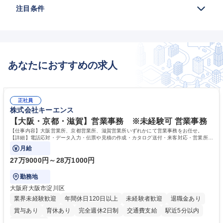
注目条件
あなたにおすすめの求人
正社員
株式会社キーエンス
【大阪・京都・滋賀】営業事務 ※未経験可 営業事務
【仕事内容】大阪営業所、京都営業所、滋賀営業所いずれかにて営業事務をお任せ。
【詳細】電話応対・データ入力・伝票や見積の作成・カタログ送付・来客対応・営業所内
で発生する事務業務や業務改善をお任せ。
月給
27万9000円～28万1000円
勤務地
大阪府大阪市淀川区
業界未経験歓迎
年間休日120日以上
未経験者歓迎
退職金あり
賞与あり
育休あり
完全週休2日制
交通費支給
駅近5分以内
土日祝休み