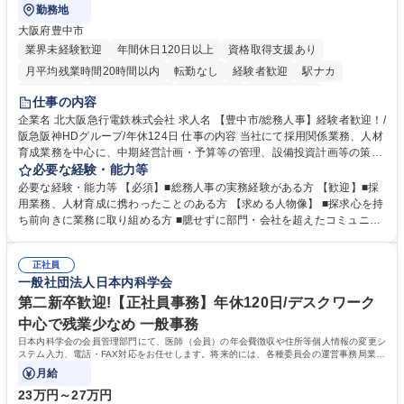
勤務地
大阪府豊中市
業界未経験歓迎
年間休日120日以上
資格取得支援あり
月平均残業時間20時間以内
転勤なし
経験者歓迎
駅ナカ
退職金あり
完全週休2日制
交通費支給
駅近5分以内
仕事の内容
土日祝休み
服装自由
昼食補助あり
食事補助あり
企業名 北大阪急行電鉄株式会社 求人名 【豊中市/総務人事】経験者歓迎！/
阪急阪神HDグループ/年休124日 仕事の内容 当社にて採用関係業務、人材
育成業務を中心に、中期経営計画・予算等の管理、設備投資計画等の策
定、さらに社内の重要会議の運営等、経営の根幹となる幅広い総務人事業
必要な経験・能力等
務全般を担当していただきます。 【主な業務内容】 ■採用関係業務および
必要な経験・能力等 【必須】■総務人事の実務経験がある方 【歓迎】■採
人材育成(社員研修)業務の推進 ■中期経営計画および予算等の管理 ■設備
用業務、人材育成に携わったことのある方 【求める人物像】 ■探求心を持
投資計画等の策定 ■社内の重要会議の運営 ■その他総務人事業務全般 【入
ち前向きに業務に取り組める方 ■臆せずに部門・会社を超えたコミュニケ
社後】入社後は採用や育成をメインに担当し将来的には経営根幹に関わる
ーションの取れる方 ■自分で考えて行動のできる方 ■第二の創業期を迎え
総務人事業務全般へ幅広く従事していただきます。 募集職種 【豊中市/総
る当社で組織の次代を担うネクスト人材として長期的に成長したい方 ■周
務人事】経験者歓迎！/阪急阪神HDグループ/年休124日
正社員
囲のメンバーと協調しつつ主体性を持って能動的に業務を推進できる方 学
一般社団法人日本内科学会
歴・資格 学歴：大学院 大学 高専 短大 専修学校 高校 語学力： 資格：
第二新卒歓迎!【正社員事務】年休120日/デスクワーク
中心で残業少なめ 一般事務
日本内科学会の会員管理部門にて、医師（会員）の年会費徴収や住所等個人情報の変更シ
ステム入力、電話・FAX対応をお任せします。将来的には、各種委員会の運営事務局業務
などにも幅広く携わっていただきます。
月給
23万円～27万円