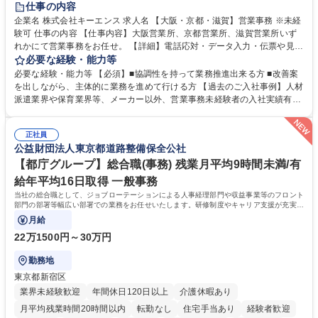
仕事の内容
企業名 株式会社キーエンス 求人名 【大阪・京都・滋賀】営業事務 ※未経
験可 仕事の内容 【仕事内容】大阪営業所、京都営業所、滋賀営業所いず
れかにて営業事務をお任せ。 【詳細】電話応対・データ入力・伝票や見積
の作成・カタログ送付・来客対応・営業所内で発生する事務業務や業務改
必要な経験・能力等
善をお任せ。 【教育制度】ご入社後、育成担当とペアになりながらOJTに
必要な経験・能力等 【必須】■協調性を持って業務推進出来る方 ■改善案
て業務を覚えていただくことが可能です。業務システムがきちんと構築さ
を出しながら、主体的に業務を進めて行ける方 【過去のご入社事例】人材
れているため、スムーズに仕事に慣れることができる環境です。また、
派遣業界や保育業界等、メーカー以外、営業事務未経験者の入社実績有
「チームで成果を出す文化」があり、良いやり方を積極的に共有しながら
【当社の事務職について】単なる事務ではなく主体性を発揮したサポート
常に改善を目指す風土のため、安心して業務に取り組んでいただけます。
により、キーエンスの付加価値向上に貢献します。ベースの定型業務に加
募集職種 【大阪・京都・滋賀】営業事務 ※未経験可
正社員
えて、お客様や社員の状況に合わせ、能動的なサポート、改善の動きも期
公益財団法人東京都道路整備保全公社
待され。組織を支えるスペシャリストとして、チームに貢献し、結果的に
社員から頼られる存在になることができます。平均19:30の退勤以降の業
【都庁グループ】総合職(事務) 残業月平均9時間未満/有
務の持ち帰りも禁止されており、メリハリのある働き方となります。 学
給年平均16日取得 一般事務
歴・資格 学歴：大学院 大学 高専 短大 語学力： 資格：
当社の総合職として、ジョブローテーションによる人事経理部門や収益事業等のフロント
部門の部署等幅広い部署での業務をお任せいたします。研修制度やキャリア支援が充実し
ております！ ※下記業務詳細
月給
22万1500円～30万円
勤務地
東京都新宿区
業界未経験歓迎
年間休日120日以上
介護休暇あり
月平均残業時間20時間以内
転勤なし
住宅手当あり
経験者歓迎