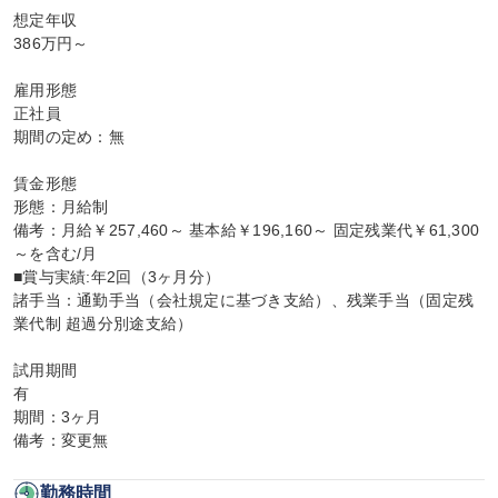
想定年収

386万円～

雇用形態

正社員

期間の定め：無

賃金形態

形態：月給制

備考：月給￥257,460～ 基本給￥196,160～ 固定残業代￥61,300
～を含む/月

■賞与実績:年2回（3ヶ月分）

諸手当：通勤手当（会社規定に基づき支給）、残業手当（固定残
業代制 超過分別途支給）

試用期間

有

期間：3ヶ月

備考：変更無
勤務時間