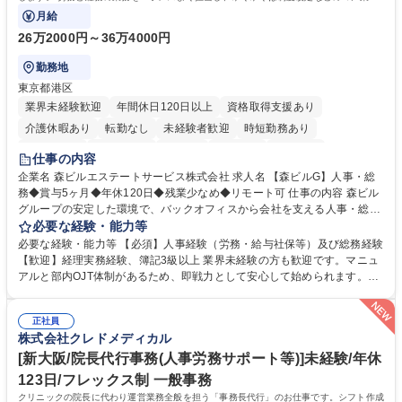
にも挑戦できる、やりがいある環境です。
月給
26万2000円～36万4000円
勤務地
東京都港区
業界未経験歓迎
年間休日120日以上
資格取得支援あり
介護休暇あり
転勤なし
未経験者歓迎
時短勤務あり
経験者歓迎
退職金あり
在宅OK
賞与あり
育休あり
仕事の内容
完全週休2日制
交通費支給
長期歓迎
駅近5分以内
土日祝休み
企業名 森ビルエステートサービス株式会社 求人名 【森ビルG】人事・総
務◆賞与5ヶ月◆年休120日◆残業少なめ◆リモート可 仕事の内容 森ビル
グループの安定した環境で、バックオフィスから会社を支える人事・総務
をお任せします。 労務と総務の業務をバランスよく担当し、ゆくゆくは制
必要な経験・能力等
度改定などのコア業務にも挑戦できる、やりがいある環境です。 ■勤怠管
必要な経験・能力等 【必須】人事経験（労務・給与社保等）及び総務経験
理、給与計算、社会保険手続き、年末調整等の労務管理全般 ■入退社手続
【歓迎】経理実務経験、簿記3級以上 業界未経験の方も歓迎です。マニュ
き、社内規定の改定や人事制度改定などのコア業務 ■社内イベントの企画
アルと部内OJT体制があるため、即戦力として安心して始められます。
運営やその他総務業務全般 ※労務と総務を1：1の割合でお任せ。 入社後
【魅力・やりがい】森ビルGの安定基盤で労務から総務まで幅広く携われ
は部内のOJTを中心に、あなたの経験に合わせて不足している部分はいつ
ます。定型業務に留まらず、社内規定や人事制度の改定など会社のコア業
でも質問・相談できる環境が整っているため、安心して成長できます。 募
正社員
務に挑戦できるため、自身の成長と組織への貢献度をダイレクトに実感で
株式会社クレドメディカル
集職種 【森ビルG】人事・総務◆賞与5ヶ月◆年休120日◆残業少なめ◆
きます。 残業少なめ、週1日リモート可など、ワークライフバランスを保
リモート可
ち長期活躍できる環境です。 「これまでの幅広い経験を活かし、長期的な
[新大阪/院長代行事務(人事労務サポート等)]未経験/年休
キャリアを築きたい」という前向きな意欲と挑戦を全力で応援します。 学
123日/フレックス制 一般事務
歴・資格 学歴：大学院 大学 高専 短大 専修学校 高校 語学力： 資格：日商
クリニックの院長に代わり運営業務全般を担う「事務長代行」のお仕事です。シフト作成