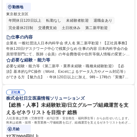
勤務地
東京都文京区
年間休日120日以上
転勤なし
未経験者歓迎
退職金あり
完全週休2日制
交通費支給
土日祝休み
第二新卒歓迎
仕事の内容
企業名 一般社団法人日本内科学会 求人名 第二新卒歓迎！【正社員事務】
年休120日/デスクワーク中心で残業少なめ 仕事の内容 日本内科学会の会
員管理部門にて、医師（会員）の年会費徴収や住所等個人情報の変更シス
テム入力、電話・FAX対応をお任せします。将来的には、各種委員会の運
必要な経験・能力等
営事務局業務などにも幅広く携わっていただきます。 【会員管理・データ
必要な経験・能力等 《第二新卒・業界未経験・職種未経験歓迎》 【必
入力業務】 ・医師（会員）の住所変更、個人情報のシステム登録・更新
須】基本的なPC操作（Word、Excelによるデータ入力やメール対応等）
・年会費の徴収管理や入金データの照合確認 【問い合わせ対応】 ・会員
ができる方 【魅力点】 ・年休120日以上に加え、9時～17時の「実働7時
（医師）からの電話、FAX、ネット申請に伴う相談受付 ・複雑な案件のへ
間勤務」で残業も少なくワークライフバランスは抜群です。 【将来的な業
のエスカレーション・連携対応 募集職種 第二新卒歓迎！【正社員事務】
務（各種委員会運営）】 ・学会内における各種委員会のスケジュール調
年休120日/デスクワーク中心で残業少なめ
正社員
整、資料作成、当日の運営サポート 学歴・資格 学歴：大学院 大学 語学
株式会社日立医薬情報ソリューションズ
力： 資格：
【総務・人事】未経験歓迎/日立グループ/組織運営を支
えるゼネラリストを目指す 総務
入社直後は労務（労務管理・給与計算・安全衛生・福利厚生等）からお任せいたします。
将来は総務・採用・教育業務へ守備範囲を広げ、組織運営を支えるゼネラリストをめざせ
ます。
月給
27万7000円以上