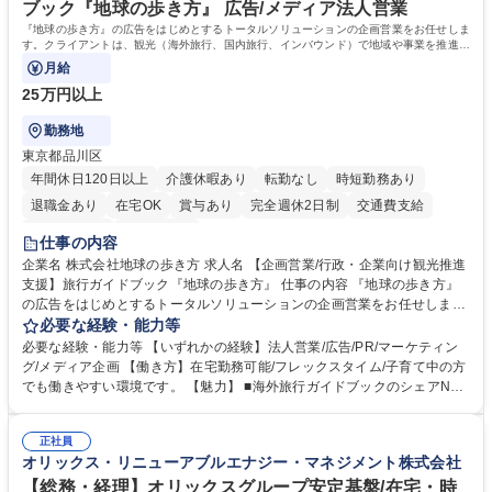
一種運転免許普通自動車
ブック『地球の歩き方』 広告/メディア法人営業
『地球の歩き方』の広告をはじめとするトータルソリューションの企画営業をお任せしま
す。クライアントは、観光（海外旅行、国内旅行、インバウンド）で地域や事業を推進し
たい国内外の行政や企業です。
月給
25万円以上
勤務地
東京都品川区
年間休日120日以上
介護休暇あり
転勤なし
時短勤務あり
退職金あり
在宅OK
賞与あり
完全週休2日制
交通費支給
駅近5分以内
土日祝休み
仕事の内容
企業名 株式会社地球の歩き方 求人名 【企画営業/行政・企業向け観光推進
支援】旅行ガイドブック『地球の歩き方』 仕事の内容 『地球の歩き方』
の広告をはじめとするトータルソリューションの企画営業をお任せしま
す。クライアントは、観光（海外旅行、国内旅行、インバウンド）で地域
必要な経験・能力等
や事業を推進したい国内外の行政や企業です。 【業務詳細】■『地球の歩
必要な経験・能力等 【いずれかの経験】法人営業/広告/PR/マーケティン
き方』は海外旅行ガイドブックのNo.1ブランドであり、国内旅行において
グ/メディア企画 【働き方】在宅勤務可能/フレックスタイム/子育て中の方
も牽引しております。観光推進支援においても、業界を牽引する意欲的な
でも働きやすい環境です。 【魅力】 ■海外旅行ガイドブックのシェアNo.1
取り組みが期待されています■インバウンドは、日本の地域の未来を担う
メディアとして、個人旅行文化の拡大と定着を担ってきたブランドに携わ
国策事業です。「GOOD LUCK TRIP」は、海外旅行ガイドブックと同様
ることが可能です。 ■国内旅行ガイドブックは立ち上げ間もない新規事業
に、インバウンドのトップブランドに成長しております■旅が業務であ
正社員
であり、「地球の歩き方」としてどう取り組むか、共に形を作るコアメン
オリックス・リニューアブルエナジー・マネジメント株式会社
り、日常です。旅好きにはこれ以上ない環境です 募集職種 【企画営業/行
バーとして活躍いただきます。 学歴・資格 学歴：大学院 大学 語学力： 資
政・企業向け観光推進支援】旅行ガイドブック『地球の歩き方』
格：
【総務・経理】オリックスグループ安定基盤/在宅・時