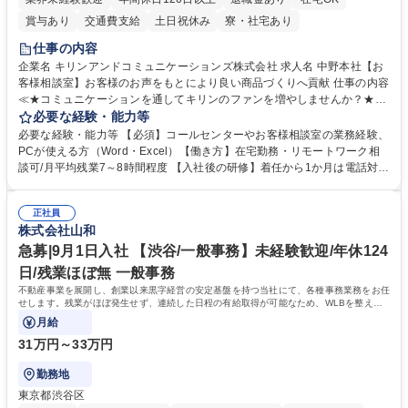
賞与あり
交通費支給
土日祝休み
寮・社宅あり
仕事の内容
企業名 キリンアンドコミュニケーションズ株式会社 求人名 中野本社【お
客様相談室】お客様のお声をもとにより良い商品づくりへ貢献 仕事の内容
≪★コミュニケーションを通してキリンのファンを増やしませんか？★≫
お客様のお声をより良い商品づくりに活かしていく上で、窓口となるお客
必要な経験・能力等
様相談室でのお仕事です。 日々お客様からいただくキリングループへのご
必要な経験・能力等 【必須】コールセンターやお客様相談室の業務経験、
意見を、企業活動に活かしています。お客様からの声に迅速かつ誠意をも
PCが使える方（Word・Excel）【働き方】在宅勤務・リモートワーク相
って対応、情報提供するとともにグループ内活動に反映しています。 【具
談可/月平均残業7～8時間程度 【入社後の研修】着任から1か月は電話対応
体的には】電話応対、メール、お手紙対応、ご指摘品調査報告書作成、有
のOJTを中心に実施し、電話対応に慣れた段階でメール・手紙のOJTを実
人チャットボット対応など。 【1日の対応件数】■電話：月間一人当たり
施する予定です。独り立ち以降もしっかりフォローする体制を整えていま
平均100件前後■メール・手紙：同上40件前後 募集職種 中野本社【お客様
正社員
すのでご安心ください。 【当社について】キリングループの広報機能を担
株式会社山和
相談室】お客様のお声をもとにより良い商品づくりへ貢献
う会社として、お客様との出会いを大切にし、磨き上げたホスピタリティ
を込めてコミュニケーションをとりながら広報関連業務を行っておりま
急募|9月1日入社 【渋谷/一般事務】未経験歓迎/年休124
す。 学歴・資格 学歴：大学院 大学 高専 短大 専修学校 高校 語学力： 資
日/残業ほぼ無 一般事務
格：
不動産事業を展開し、創業以来黒字経営の安定基盤を持つ当社にて、各種事務業務をお任
せします。残業がほぼ発生せず、連続した日程の有給取得が可能なため、WLBを整えた
い方にお勧めの環境です！
月給
31万円～33万円
勤務地
東京都渋谷区