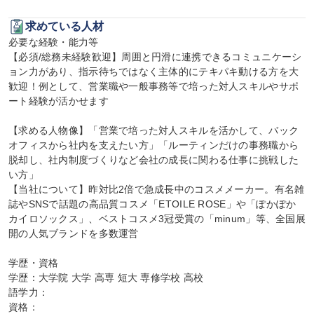
求めている人材
必要な経験・能力等

【必須/総務未経験歓迎】周囲と円滑に連携できるコミュニケーシ
ョン力があり、指示待ちではなく主体的にテキパキ動ける方を大
歓迎！例として、営業職や一般事務等で培った対人スキルやサポ
ート経験が活かせます

【求める人物像】「営業で培った対人スキルを活かして、バック
オフィスから社内を支えたい方」「ルーティンだけの事務職から
脱却し、社内制度づくりなど会社の成長に関わる仕事に挑戦した
い方」

【当社について】昨対比2倍で急成長中のコスメメーカー。有名雑
誌やSNSで話題の高品質コスメ「ETOILE ROSE」や「ぽかぽか
カイロソックス」、ベストコスメ3冠受賞の「minum」等、全国展
開の人気ブランドを多数運営

学歴・資格

学歴：大学院 大学 高専 短大 専修学校 高校

語学力：

資格：