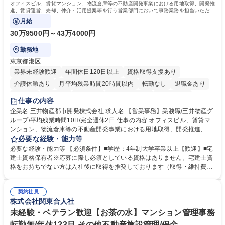
オフィスビル、賃貸マンション、物流倉庫等の不動産開発事業における用地取得、開発推
進、賃貸運営、売却、仲介・活用提案等を行う営業部門において事務業務を担当いただき
ます。
月給
30万9500円～43万4000円
勤務地
東京都港区
業界未経験歓迎
年間休日120日以上
資格取得支援あり
介護休暇あり
月平均残業時間20時間以内
転勤なし
退職金あり
在宅OK
賞与あり
育休あり
完全週休2日制
交通費支給
仕事の内容
駅近5分以内
土日祝休み
寮・社宅あり
企業名 三井物産都市開発株式会社 求人名 【営業事務】業務職/三井物産グ
ループ/平均残業時間10H/完全週休2日 仕事の内容 オフィスビル、賃貸マ
ンション、物流倉庫等の不動産開発事業における用地取得、開発推進、賃
貸運営、売却、仲介・活用提案等を行う営業部門において事務業務を担当
必要な経験・能力等
いただきます。 【詳細】・契約書管理、契約書製本、捺印対応、ファイリ
必要な経験・能力等 【必須条件】■学歴：4年制大学卒業以上【歓迎】■宅
ング、登記簿取得、調書取得・支払業務（各種費用支払、支払管理、請
建士資格保有者※応募に際し必須としている資格はありません。宅建士資
求・支払データ登録、取引先マスター申請対応）・予算作成及び予実管
格をお持ちでない方は入社後に取得を推奨しております（取得・維持費用
理・各種稟議書、報告書作成業務・各種台帳管理、交際費・会議費支払報
の一部補助あり） 【求める人物像】 ・向学心豊かで、主体的に行動でき
告書作成及び月次管理・部内総務庶務全般 など※※配属先によっては上記
る方。 ・社内外の多様な関係者と協調して業務を進められるコミュニケー
の他に担当頂く業務が発生する場合があります。 募集職種 【営業事務】
契約社員
ション力がある方。 ・チャレンジを厭わず、粘り強く業務に取り組める
株式会社関東合人社
業務職/三井物産グループ/平均残業時間10H/完全週休2日
方。多様な関係者と謙虚に信頼関係を構築でき、期限を意識したスケジュ
ール管理が出来る方。※将来的に他部署（営業部門、コーポレート部門）
未経験・ベテラン歓迎【お茶の水】マンション管理事務
へのジョブローテーションの可能性があります。 学歴・資格 学歴：大学
転勤無/年休123日 その他不動産施設管理/保全