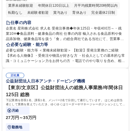
業界未経験歓迎
年間休日120日以上
月平均残業時間20時間以内
転勤なし
未経験者歓迎
賞与あり
育休あり
完全週休2日制
交通費支給
土日祝休み
仕事の内容
企業名 星和株式会社 求人名 受発注事務◆年休125日・年収400万～・残
業10H◆食品原料・健康食品の商社 仕事の内容 輸入される食品原料や食
品添加物、健康食品等を扱う「食」の総合商社である当社にて、営業事務
として営業サポートや書類作成、データ入力、電話対応などの業務をお任
必要な経験・能力等
せします。 ・受注／出荷指示／売上管理／仕入管理／在庫管理／お客様や
必要な経験・能力等 ＜業種未経験歓迎＞ 【歓迎】受発注業務のご経験
倉庫と電話確認など、販売に関わる事務、営業サポートをお願いします。
【求める人物像】・受発注や物流が好きな方 ・社会人としての基本的な常
・入社後は商品について覚えることから始め、先輩社員OJTと共に業務を
識・コミュニケーション力をお持ちの方 ・電話でのやり取りを含め、相手
進めて頂きます。未経験から始めた方も多数活躍中です。 [業務内容の変
の要件を正しく理解し対応できる方 ・数量・在庫・出荷数などの数値を正
更の範囲:会社の定める業務] 募集職種 受発注事務◆年休125日・年収400
確に扱う業務に抵抗がない方 ・PCを業務で日常的に使用しており、四則
万～・残業10H◆食品原料・健康食品の商社
正社員
演算ができる方 ・業務ルールや指示を理解し、行動できる方 学歴・資格
公益財団法人日本アンチ・ドーピング機構
学歴：大学院 大学 短大 語学力： 資格：
【東京/文京区】公益財団法人の総務人事業務/年間休日
125日 総務
下記業務を部長1名、課長1名、メンバー2名で分担して遂行しています。 はじめは担当
者として業務を覚えていただき、ゆくゆくはリーダーやマネージャーポジションとして活
躍いただくことを期待しています。
月給
27万円～35万円
勤務地