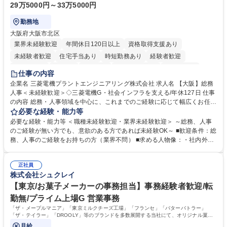
29万5000円～33万5000円
勤務地
大阪府大阪市北区
業界未経験歓迎
年間休日120日以上
資格取得支援あり
未経験者歓迎
住宅手当あり
時短勤務あり
経験者歓迎
退職金あり
在宅OK
賞与あり
完全週休2日制
交通費支給
仕事の内容
駅近5分以内
土日祝休み
服装自由
寮・社宅あり
食事補助あり
企業名 三菱電機プラントエンジニアリング株式会社 求人名 【大阪】総務
人事＜未経験歓迎＞◇三菱電機G・社会インフラを支える/年休127日 仕事
の内容 総務・人事領域を中心に、これまでのご経験に応じて幅広くお任せ
します。 ＜具体的には＞ ・総務/人事労務（給与・社保・勤怠管理など）
必要な経験・能力等
・採用・教育研修 ・福利厚生運用 など ※基本的には事務所勤務ですが、
必要な経験・能力等 ＜職種未経験歓迎・業界未経験歓迎＞ ～総務、人事
採用や教育等の業務内容により、関西圏以外への日帰り・宿泊を伴う国内
のご経験が無い方でも、意欲のある方であれば未経験OK～ ■歓迎条件：総
出張もございます。 ※担当業務を持ちつつ、お互いに助け合いながら、総
務、人事のご経験をお持ちの方（業界不問） ■求める人物像：・社内外の
務部という組織として協力しながら進める体制です。 募集職種 【大阪】
関係各部門との調整を率先して行い、業務を円滑に遂行できる協調性やコ
総務人事＜未経験歓迎＞◇三菱電機G・社会インフラを支える/年休127日
ミュニケーション能力を持っている方 ・人事総務領域に興味がありゼネラ
正社員
リスト志向をお持ちの方 学歴・資格 学歴：大学院 大学 語学力： 資格：
株式会社シュクレイ
【東京/お菓子メーカーの事務担当】事務経験者歓迎/転
勤無/プライム上場G 営業事務
「ザ・メープルマニア」「東京ミルクチーズ工場」「フランセ」「バターバトラー」
「ザ・テイラー」「DROOLY」等のブランドを多数展開する当社にて、オリジナル菓子
ブランド商品の事務業務をお任せいたします。
月給