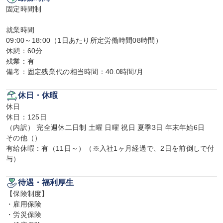
固定時間制

就業時間

09:00～18:00（1日あたり所定労働時間08時間）

休憩：60分

残業：有

備考：固定残業代の相当時間：40.0時間/月
休日・休暇
休日

休日：125日

（内訳） 完全週休二日制 土曜 日曜 祝日 夏季3日 年末年始6日

その他（）

有給休暇：有（11日～）（※入社1ヶ月経過で、2日を前倒しで付
与）
待遇・福利厚生
【保険制度】

・雇用保険

・労災保険
