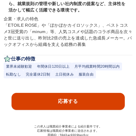
ら、就業規則の管理や新しい社内制度の提案など、主体性を
活かして幅広く活躍できる環境です。
企業・求人の特色

「ETOILE ROSE」や「ぽかぽかカイロソックス」、ベストコス
メ3冠受賞の「minum」等、人気コスメや話題のコラボ商品を次々
と世に送り出し、昨対比2倍の売上を達成した急成長メーカー。バ
ックオフィスから組織を支える総務の募集
仕事の特徴
業界未経験歓迎
年間休日120日以上
月平均残業時間20時間以内
転勤なし
完全週休2日制
土日祝休み
服装自由
応募する
この求人は職業紹介事業者による紹介案件です。
応募情報は職業紹介事業者に送信されます。
原稿ID：
59d3ac9309bec6cc