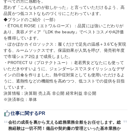
すべての方に感動を。

思わず「こんなものが欲しかった」と言っていただけるよう、高
品質かつ低コストなものづくりにこだわっています。

◆ブランドのご紹介（一部）

・ÉTOILE ROSE（エトワルローズ）：品質には強いこだわりが
あり、美容メディア『LDK the beauty』でベストコスメやA評価
を獲得しています。

・ぽかぽかカイロソックス：履くだけで足先の温感＋3.6℃を実現
する、ルームソックスです。保温効果が人気を呼び、発売初年度
で市場シェア2位まで成長しました。

・PROTECT U（プロテクトユー）：老若男女どなたにも使って
いただきやすいように、ジェンダーレスでスタイリッシュなデザ
インの日傘を作りました。熱中症対策としても使用いただけるよ
うに、遮熱性などの機能性を高めつつ、低コストでの提供を目指
しています。

決算情報：決算期 売上高 非公開 経常利益 非公開

※決済単位：単体
仕事に関するPR
会社の成長を裏から支える総務業務全般をお任せします。総
務経験は一切不問！備品や契約書の管理といった基本業務か