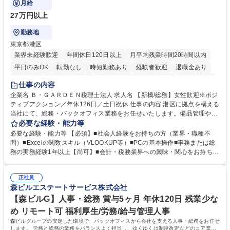
月給
27万円以上
勤務地
東京都港区
業界未経験歓迎
年間休日120日以上
月平均残業時間20時間以内
平日のみOK
転勤なし
時短勤務あり
経験者歓迎
退職金あり
賞与あり
完全週休2日制
交通費支給
駅近5分以内
土日祝休み
仕事の内容
服装自由
企業名 Ｂ・ＧＡＲＤＥＮ税理士法人 求人名 【新橋/総務】女性歓迎※ポジ
ティブアクション／年休126日／土日祝休 仕事の内容 港区に拠点を構える
当社にて、総務・バックオフィス業務をお任せいたします。備品管理や来
客対応から、経理サポート、社会保険手続き、さらには新たなシステム導
必要な経験・能力等
入の検討まで、幅広く組織を支える役割です。 ■備品発注・在庫管理、郵
必要な経験・能力等 【必須】■社会人経験をお持ちの方（業界・職種不
送物対応、電話・来客対応 ■金融機関への外出業務（入出金管理補助）、
問）■Excelの関数スキル（VLOOKUP等）■PCの基本操作■事務または総
福利厚生・社内イベントの運営管理 ■社内ルールの整備、職場環境の改善
務の実務経験1年以上【尚可】■会計・税務業界への興味・関心をお持ちの
提案、備品選定 ■請求書発行・管理等の経理サポート、社会保険関連の書
方 【求める人物像】 ■自ら課題を見つけ改善提案ができる主体性のある方
類手続き ■税理士業務の補助（書類作成・データ入力支援） ■ITツールや
■周囲と円滑に連携し、柔軟な対応ができる方。 【女性歓迎！】※ポジテ
社内新システムの導入検討・比較検証 募集職種 【新橋/総務】女性歓迎※
正社員
ィブアクション 学歴・資格 学歴：大学院 大学 高専 短大 専修学校 高校 語
森ビルエステートサービス株式会社
ポジティブアクション／年休126日／土日祝休
学力： 資格：
【森ビルG】人事・総務 賞与5ヶ月 年休120日 残業少な
め リモート可 福利厚生/労務/給与管理人事
森ビルグループの安定した環境で、バックオフィスから会社を支える人事・総務をお任せ
します。 労務と総務の業務をバランスよく担当し、ゆくゆくは制度改定などのコア業務