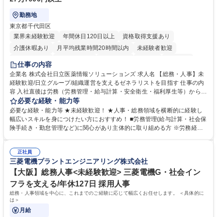
勤務地
東京都千代田区
業界未経験歓迎
年間休日120日以上
資格取得支援あり
介護休暇あり
月平均残業時間20時間以内
未経験者歓迎
住宅手当あり
時短勤務あり
退職金あり
在宅OK
賞与あり
仕事の内容
育休あり
完全週休2日制
交通費支給
土日祝休み
寮・社宅あり
企業名 株式会社日立医薬情報ソリューションズ 求人名 【総務・人事】未
経験歓迎/日立グループ/組織運営を支えるゼネラリストを目指す 仕事の内
容 入社直後は労務（労務管理・給与計算・安全衛生・福利厚生等）からお
任せいたします。将来は総務・採用・教育業務へ守備範囲を広げ、組織運
必要な経験・能力等
営を支えるゼネラリストをめざせます。 ・初期業務：労働時間管理、給与
必要な経験・能力等 ★未経験歓迎！ ★人事・総務領域を横断的に経験し
計算、社会保険対応、福利厚生管理、安全衛生、健康経営推進等をお任せ
幅広いスキルを身につけたい方におすすめ！ ■労務管理(給与計算・社会保
します。ご経験に応じて、休職者管理など、幅広く経験を積んでいただき
険手続き・勤怠管理など)に関心があり主体的に取り組める方 ※労務経験
ます。 ・将来的な広がり：総務・採用・教育・税務対応・経営企画等。
者は早期にご活躍いただけます。 ■チームで仕事を推進できる方■将来は
★メンバーがマンツーマンで丁寧に教えるため、ご経験が浅くても安心！
マネジメント職として活躍したい 【尚可】■人事、労務、採用、教育業務
幅広く経験を積みたい意欲がある方に最適な環境です。 募集職種 【総
正社員
のご経験 ■労務管理（給与計算・社会保険手続き・勤怠管理など）の経験
三菱電機プラントエンジニアリング株式会社
務・人事】未経験歓迎/日立グループ/組織運営を支えるゼネラリストを目
■衛生管理者の資格をお持ちの方 学歴・資格 学歴：大学院 大学 高専 短大
指す
専修学校 高校 語学力： 資格：
【大阪】総務人事<未経験歓迎> 三菱電機G・社会イン
フラを支える/年休127日 採用人事
総務・人事領域を中心に、これまでのご経験に応じて幅広くお任せします。 ＜具体的に
は＞
月給