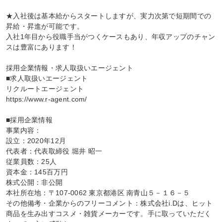
★入社後は基本給からスタートしますが、実力次第で短期間での
昇給・昇進が可能です。

入社1年目から役職手当がつくケースもあり、年収アップのチャン
スは豊富にあります！

採用企業情報・求人取扱いエージェント

■求人取扱いエージェント

リクルートエージェント

https://www.r-agent.com/

■採用企業情報

事業内容：

設立：2020年12月

代表者：代表取締役 堀井 昭一

従業員数：25人

資本金：145百万円

株式公開：非公開

本社所在地：〒107-0062 東京都港区 南青山５－１６－５

その他備考・企業からのフリーコメント：株式会社i.Dは、ヒット
商品を生み出すコスメ・雑貨メーカーです。手に取っていただく