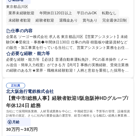
東京都品川区
業界未経験歓迎
年間休日120日以上
平日のみOK
転勤なし
未経験者歓迎
経験者歓迎
退職金あり
賞与あり
完全週休2日制
交通費支給
駅近5分以内
土日祝休み
仕事の内容
企業名 ソーゴー株式会社 求人名 東京都品川区【営業アシスタント】未経
験OK◆受発注・事務◆年間休日130日 仕事の内容 樹脂板や建築資材など
の販売・加工事業を行っている当社にて、営業アシスタント業務をお任せ
いたします。注文対応やWebデータの出力、各所への発注・加工依頼のほ
必要な経験・能力等
か、電話・メール対応等の事務業務を担当します。 ■受注・発注業務：FA
必要な経験・能力等 【必須】普通自動車運転免許、PCの基本操作（メー
Xによる注文対応、Web発注データのプリントアウト、各仕入先・協力会
ル送信・簡単入力程度）ができる方【尚可】事務の実務経験、受発注業務
社への発注および加工依頼等 ■納品書・請求書の作成および発送手配 ■商
の経験のある方★業界・職種未経験歓迎！人柄と意欲を重視した採用を行
品手配・在庫確認・納期調整 ■電話・メールでの問い合わせ対応および付
っています。 【要件】未経験歓迎！未経験からスタートして長く勤務する
随する事務全般 ※高度なPCスキルは不要です。【業務内容の変更範囲】
社員が多数在籍しています。 【求める人物像】納期優先の業界のため状況
当社の指定する業務 募集職種 東京都品川区【営業アシスタント】未経験O
正社員
変化に臨機応変かつ柔軟に対応できる方、約束を守り正確に作業を進めら
北大阪急行電鉄株式会社
K◆受発注・事務◆年間休日130日
れる方を求めています。高度なPCスキルや関数知識は一切不要です。丁
寧な指導体制が整っているため、安心してお仕事をスタートしていただけ
【豊中市/総務人事】経験者歓迎!/阪急阪神HDグループ/
ます。 学歴・資格 学歴：大学院 大学 高専 短大 専修学校 高校 語学力：
年休124日 総務
資格：
当社にて採用関係業務、人材育成業務を中心に、中期経営計画・予算等の管理、設備投資
計画等の策定、さらに社内の重要会議の運営等、経営の根幹となる幅広い総務人事業務全
般を担当していただきます。
月給
30万円～38万円