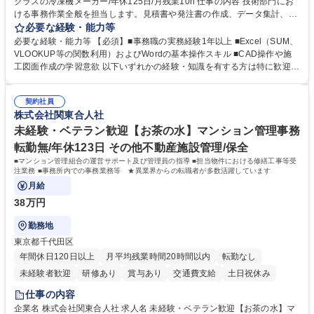
クラスの冷凍機メーカー/年休125日/月残業10h 仕事の内容 技術部門にお
ける事務作業全般を担当します。見積書や発注書の作成、データ集計、C
ADを用いた図面修正補助、電話・メール対応などを通じて現場の技術者
必要な経験・能力等
を支えるポジションです。 【仕事内容】■資料の整理、作成、ファイリン
必要な経験・能力等 【必須】■事務職の実務経験1年以上 ■Excel（SUM、
グ、受発注等のデータ入力 ■工事見積書や発注書など案件に関する書面の
VLOOKUP等の関数利用）およびWordの基本操作スキル ■CAD操作や施
作成および管理■Excel関数を用いたデータ集計および管理■CAD操作によ
工図面作成の学習意欲 以下いずれかの経験・知識を有する方は特に歓迎し
る設備施工図の作成補助および図面修正■電話対応、メール対応、備品受
ます！ ■建設会社やサブコン会社での事務職経験 ■CADの使用経験 ■施工
発注処理■技術部門や現場担当者との連絡調整業務 ※必要な知識は業務の
図面の作成経験 ■配管図面の作成経験 ※SUM・VLOOKUP・SUMIFなど
中で少しずつ身につけられますので、専門知識を持たない方でも安心して
契約社員
を使用しますが既存フォーマットへの入力・修正が中心です。一から関数
株式会社関東合人社
ご応募いただけます。 募集職種 四ツ谷【一般事務】国内トップクラスの
を組むことはありませんのでご安心ください。 学歴・資格 学歴：大学院
冷凍機メーカー/年休125日/月残業10h
大学 高専 短大 専修学校 高校 語学力： 資格：第一種運転免許普通自動車
未経験・ベテラン歓迎【お茶の水】マンション管理事務
転勤無/年休123日 その他不動産施設管理/保全
■マンション管理組合の運営サポート及び管理員の指導 ■担当物件における修繕工事等受
注業務 ■事務所内での事務業務等 ★異業界からの転職者が多数活躍しています
月給
38万円
勤務地
東京都千代田区
年間休日120日以上
月平均残業時間20時間以内
転勤なし
未経験者歓迎
研修あり
賞与あり
交通費支給
土日祝休み
仕事の内容
企業名 株式会社関東合人社 求人名 未経験・ベテラン歓迎【お茶の水】マ