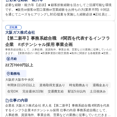
ーション、お客様対応 ■窓口にて、ご来店された個人のお客様に対して金
必要な経験・能力等 【必須】★顧客折衝経験を活かしてご活躍可能な環境
融商品のご提案 ■効率的な事務運用の検討・構築等 ≪業務紹介：ご応募前
です。 ■販売or接客or窓口業務or営業経験をお持ちの方(業界不問) ※対話
に必ずご覧ください≫ ※記事 https://www.mysite.bk.mufg.jp/career/circle/
を通じてニーズをヒアリングし対応/提案を実施した経験必須 ■正社員とし
article17/ ※動画 https://youtu.be/H-S7HaJqqbg 募集職種 【東京都】本支
ての就業経験1年以上 【歓迎】■金融業界での就業経験■銀行での預金為替
店の窓口業務(事務手続受付/資産運用提案)/後方事務/ロビー応対
事務経験 ■金融商品の提案・販売経験 ≪魅力≫研修やOJT環境が整ってい
正社員
るので安心して入行いただけます。 幅広いキャリアの選択肢があり、公募
大阪ガス株式会社
や社内副業等を活用し、 一人ひとりが挑戦できるカルチャーが浸透してい
ます。 学歴・資格 学歴：大学院 大学 高専 短大 専修学校 高校 語学力：
【第二新卒】事務系総合職 #関西を代表するインフラ
資格：
企業 #ポテンシャル採用 事業企画
事務系総合職として、人事総務、資源海外、事業企画、営業などの業務に従事していただ
きます。 【業務内容の一例】■所属事業部の勤労業務 ■海外に関係する各種業務 ■営業部
門の企画スタッフ、ルート営業
月給
22万7000円以上
勤務地
大阪府大阪市中央区
年間休日120日以上
資格取得支援あり
時短勤務あり
退職金あり
在宅OK
完全週休2日制
交通費支給
駅近5分以内
土日祝休み
服装自由
第二新卒歓迎
寮・社宅あり
食事補助あり
仕事の内容
企業名 大阪ガス株式会社 求人名 【第二新卒】事務系総合職 #関西を代表
するインフラ企業 #ポテンシャル採用 仕事の内容 事務系総合職として、
人事総務、資源海外、事業企画、営業などの業務に従事していただきま