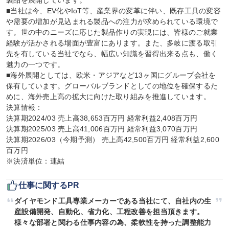
製品を展開しています。

■当社は今、EV化やIoT等、産業界の変革に伴い、既存工具の変容
や需要の増加が見込まれる製品への注力が求められている環境で
す。世の中のニーズに応じた製品作りの実現には、皆様のご就業
経験が活かされる場面が豊富にあります。また、多岐に渡る取引
先を有している当社でなら、幅広い知識を習得出来る点も、働く
魅力の一つです。

■海外展開としては、欧米・アジアなど13ヶ国にグループ会社を
保有しています。グローバルブランドとしての地位を確保するた
めに、海外売上高の拡大に向けた取り組みを推進しています。

決算情報：

決算期2024/03 売上高38,653百万円 経常利益2,408百万円

決算期2025/03 売上高41,006百万円 経常利益3,070百万円

決算期2026/03（今期予測） 売上高42,500百万円 経常利益2,600
百万円

※決済単位：連結
仕事に関するPR
ダイヤモンド工具専業メーカーである当社にて、自社内の生
産設備開発、自動化、省力化、工程改善を担当頂きます。
様々な部署と関わる仕事内容の為、柔軟性を持った調整能力