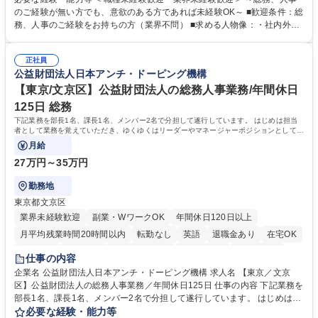
採用や教育等の業務内容により、関西圏以外への日帰り・宿泊を伴う国内
のご経験が無い方でも、意欲のある方であれば未経験OK～ ■歓迎条件：総
出張もございます。 ※担当業務を持ちつつ、お互いに助け合いながら、総
務、人事のご経験をお持ちの方（業界不問） ■求める人物像：・社内外の
務部という組織として協力しながら進める体制です。 募集職種 【大阪】
関係各部門との調整を率先して行い、業務を円滑に遂行できる協調性やコ
総務人事＜未経験歓迎＞◇三菱電機G・社会インフラを支える/年休127日
ミュニケーション能力を持っている方 ・人事総務領域に興味がありゼネラ
正社員
リスト志向をお持ちの方 学歴・資格 学歴：大学院 大学 語学力： 資格：
公益財団法人日本アンチ・ドーピング機構
【東京/文京区】公益財団法人の総務人事業務/年間休日
125日 総務
下記業務を部長1名、課長1名、メンバー2名で分担して遂行しています。 はじめは担当
者として業務を覚えていただき、ゆくゆくはリーダーやマネージャーポジションとして活
躍いただくことを期待しています。
月給
27万円～35万円
勤務地
東京都文京区
業界未経験歓迎
副業・WワークOK
年間休日120日以上
月平均残業時間20時間以内
転勤なし
英語
退職金あり
在宅OK
賞与あり
育休あり
完全週休2日制
交通費支給
土日祝休み
仕事の内容
食事補助あり
企業名 公益財団法人日本アンチ・ドーピング機構 求人名 【東京／文京
区】公益財団法人の総務人事業務／年間休日125日 仕事の内容 下記業務を
部長1名、課長1名、メンバー2名で分担して遂行しています。 はじめは担
当者として業務を覚えていただき、ゆくゆくはリーダーやマネージャーポ
必要な経験・能力等