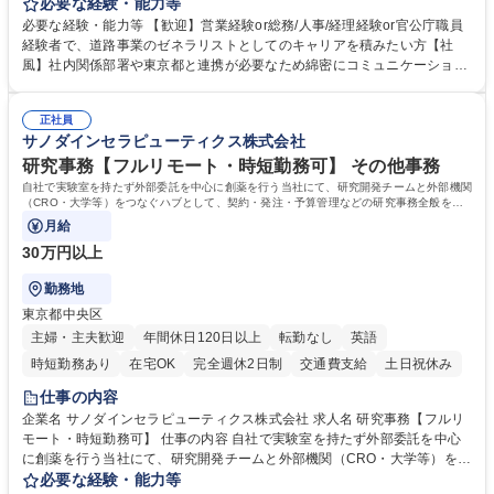
等のフロント部門の部署等幅広い部署での業務をお任せいたします。研修
必要な経験・能力等
制度やキャリア支援が充実しております！ ※下記業務詳細 【業務詳細】■
必要な経験・能力等 【歓迎】営業経験or総務/人事/経理経験or官公庁職員
管理部門：広報、人事、経理など当公社の運営に係る管理業務 ■収益部
経験者で、道路事業のゼネラリストとしてのキャリアを積みたい方【社
門：駐車場の新規開拓、管理運営、新宿駅西口広場の「イベントコーナ
風】社内関係部署や東京都と連携が必要なため綿密にコミュニケーション
ー」などの管理運営 ■道路部門：整備の急がれる骨格幹線道路や木造住宅
を図っています。 【業務の魅力】■幅広く携われる：総合職（事務）で
密集地域の特定整備路線の用地取得、道路に関する普及啓発事業、都内の
は、駐車場の管理運営や道路用地の取得、公益財団法人の中枢を担う管理
道路施設や道路工事現場の見学ツアー事業 ※入社後は上記いずれかの部門
正社員
部門など多岐に渡る業務を経験できます。 ■様々なプロジェクト：駐車場
サノダインセラピューティクス株式会社
へ配属。※業務内容変更の範囲：会社の定める業務 募集職種 【都庁グル
事業の他、新宿駅西口広場内に設置された照明を兼ねた広告「ブライトサ
ープ】総合職（事務）◇残業月平均9時間未満／有給年平均16日取得
イン」の管理運営を行うなど、事業収益を生み出す活動を積極的に行って
研究事務【フルリモート・時短勤務可】 その他事務
います。 学歴・資格 学歴：大学院 大学 高専 短大 専修学校 高校 語学力：
自社で実験室を持たず外部委託を中心に創薬を行う当社にて、研究開発チームと外部機関
資格：
（CRO・大学等）をつなぐハブとして、契約・発注・予算管理などの研究事務全般をお
任せします。
月給
30万円以上
勤務地
東京都中央区
主婦・主夫歓迎
年間休日120日以上
転勤なし
英語
時短勤務あり
在宅OK
完全週休2日制
交通費支給
土日祝休み
仕事の内容
企業名 サノダインセラピューティクス株式会社 求人名 研究事務【フルリ
モート・時短勤務可】 仕事の内容 自社で実験室を持たず外部委託を中心
に創薬を行う当社にて、研究開発チームと外部機関（CRO・大学等）をつ
なぐハブとして、契約・発注・予算管理などの研究事務全般をお任せしま
必要な経験・能力等