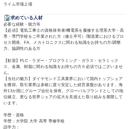
ライム市場上場
求めている人材
必要な経験・能力等

【必須】電気工事士の資格保有者/機電系を履修する理系大学・高
専・専門学校をご卒業された方（修士卒可）/製造業におけるプロ
セス開発、FA、メカトロニクスに関わる知識をお持ちの方/調整
力、協調性のある方

【歓迎】PLC・ラダー・プログラミング・ガラス・セラミック
ス、金属、樹脂に関わる知識をお持ちの方※必須ではございませ
ん。

【当社の魅力】ダイヤモンド工具業界において国内トップシェア
を獲得。取引業界は多岐に渡り安定した経営基盤があります。海
外13か国にグループ会社を保有。グローバルブランドとしての地
位確立、更なる世界シェアの拡大を見据えた取り組みを展開して
います。

学歴・資格

学歴：大学院 大学 高専 専修学校

語学力：
