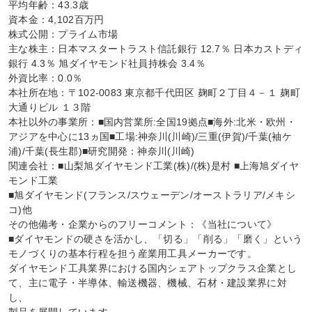
平均年齢：43.3歳

資本金：4,102百万円

株式公開：プライム市場

主な株主：日本マスタートラスト信託銀行 12.7％ 日本カストディ
銀行 4.3％ 旭ダイヤモンド社員持株会 3.4％

外資比率：0.0％

本社所在地：〒102-0083 東京都千代田区 麹町２丁目４－１ 麹町
大通りビル １３階

本社以外の事業所：■国内営業所:全国19拠点■海外:北米・欧州・
アジアを中心に13ヵ国■工場:神奈川(川崎)/三重(伊賀)/千葉(袖ケ
浦)/千葉(長生郡)■研究開発：神奈川(川崎)

関連会社：■山梨旭ダイヤモンド工業(株)/(株)是村 ■上海旭ダイヤ
モンド工業

■旭ダイヤモンド(フランス/スウェーデン/オーストラリア/メキシ
コ)他

その他備考・企業からのフリーコメント：《当社について》

■ダイヤモンドの硬さを活かし、「切る」「削る」「磨く」という
モノづくりの基本行程を担う産業用工具メーカーです。

ダイヤモンド工具業界における国内シェアトップクラス企業とし
て、主に電子・半導体、輸送機器、機械、石材・建設業界に対
し、
