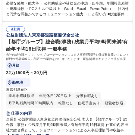
ジションとして活躍いただくことを期待しています。 【総務・人事グルー
必要な経験・能力等 ・公的助成金や補助金の申請・四半期、年間報告経験
プの業務内容】 ・人事制度関連 ・採用活動 ・教育研修の企画、実行 ・勤
・総務経験 ・PCスキル中級以上（Word、Excel、PowerPoint） ・社内外
怠管理 ・官公庁への各種提出 ・法定の会議運営（評議員会、理事会） ・
と円滑な調整ができるコミュニケーション能力 ・口が堅い方 ■歓迎要件
コンプライアンス ・内部規程やルールの管理、整備、文書管理 ・契約関
・採用業務経験 ・英語に抵抗がない方 ・営業経験 学歴・資格 学歴：大学
連 ・衛生管理 ・防災関連・公的助成金の管理・オフィス、ファシリティ
院 大学 高専 短大 専修学校 高校 語学力： 資格：
管理 ・福利厚生関連 ・職員からの問合せ、相談対応 ・その他日常の総務
正社員
公益財団法人東京都道路整備保全公社
業務全般 募集職種 【東京／文京区】公益財団法人の総務人事業務／年間
休日125日
【都庁グループ】総合職(事務) 残業月平均9時間未満/有
給年平均16日取得 一般事務
当社の総合職として、ジョブローテーションによる人事経理部門や収益事業等のフロント
部門の部署等幅広い部署での業務をお任せいたします。研修制度やキャリア支援が充実し
ております！ ※下記業務詳細
月給
22万1500円～30万円
勤務地
東京都新宿区
業界未経験歓迎
年間休日120日以上
介護休暇あり
月平均残業時間20時間以内
転勤なし
住宅手当あり
経験者歓迎
研修あり
退職金あり
賞与あり
完全週休2日制
交通費支給
仕事の内容
駅近5分以内
資格取得手当あり
食事補助あり
企業名 公益財団法人東京都道路整備保全公社 求人名 【都庁グループ】総
合職（事務）◇残業月平均9時間未満／有給年平均16日取得 仕事の内容 当
社の総合職として、ジョブローテーションによる人事経理部門や収益事業