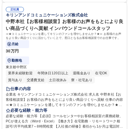
者は早期にご活躍いただけます。 ■チームで仕事を推進できる方■将来は
★メンバーがマンツーマンで丁寧に教えるため、ご経験が浅くても安心！
マネジメント職として活躍したい 【尚可】■人事、労務、採用、教育業務
幅広く経験を積みたい意欲がある方に最適な環境です。 募集職種 【総
正社員
のご経験 ■労務管理（給与計算・社会保険手続き・勤怠管理など）の経験
キリンアンドコミュニケーションズ株式会社
務・人事】未経験歓迎/日立グループ/組織運営を支えるゼネラリストを目
■衛生管理者の資格をお持ちの方 学歴・資格 学歴：大学院 大学 高専 短大
指す
専修学校 高校 語学力： 資格：
中野本社【お客様相談室】お客様のお声をもとにより良
い商品づくりへ貢献 インバウンドコールスタッフ
≪★コミュニケーションを通してキリンのファンを増やしませんか？★≫ お客様のお声
をより良い商品づくりに活かしていく上で、窓口となるお客様相談室でのお仕事です。
月給
30万円
勤務地
東京都中野区
業界未経験歓迎
年間休日120日以上
退職金あり
在宅OK
賞与あり
交通費支給
土日祝休み
寮・社宅あり
仕事の内容
企業名 キリンアンドコミュニケーションズ株式会社 求人名 中野本社【お
客様相談室】お客様のお声をもとにより良い商品づくりへ貢献 仕事の内容
≪★コミュニケーションを通してキリンのファンを増やしませんか？★≫
お客様のお声をより良い商品づくりに活かしていく上で、窓口となるお客
必要な経験・能力等
様相談室でのお仕事です。 日々お客様からいただくキリングループへのご
必要な経験・能力等 【必須】コールセンターやお客様相談室の業務経験、
意見を、企業活動に活かしています。お客様からの声に迅速かつ誠意をも
PCが使える方（Word・Excel）【働き方】在宅勤務・リモートワーク相
って対応、情報提供するとともにグループ内活動に反映しています。 【具
談可/月平均残業7～8時間程度 【入社後の研修】着任から1か月は電話対応