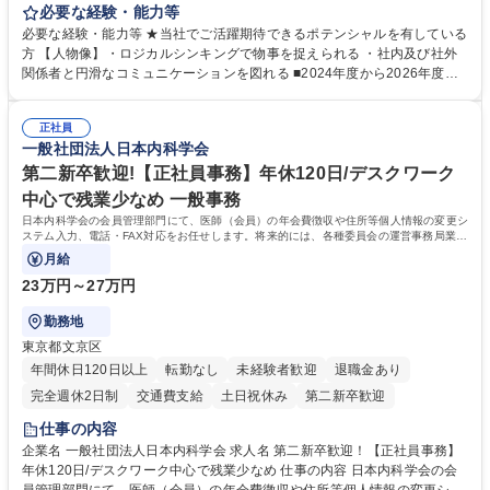
す。 【業務内容の一例】■所属事業部の勤労業務 ■海外に関係する各種業
必要な経験・能力等
務 ■営業部門の企画スタッフ、ルート営業 【キャリアパス】入社後の配属
必要な経験・能力等 ★当社でご活躍期待できるポテンシャルを有している
ポジションで一定期間ご活躍頂いた後、本人の適性及び将来のキャリアを
方 【人物像】・ロジカルシンキングで物事を捉えられる ・社内及び社外
鑑みてジョブローテーションを行います。 【育成】OJTでの現場育成や研
関係者と円滑なコミュニケーションを図れる ■2024年度から2026年度ま
修カリキュラムを通じて、Daigasグループの業務で必要となる知識につい
での3ヵ年を対象とする「Daigasグループ中期経営計画2026」を策定しま
て学んでいただきます。 募集職種 【第二新卒】事務系総合職 #関西を代
した。https://www.osakagas.co.jp/company/press/pr2024/1777576_564
表するインフラ企業 #ポテンシャル採用
正社員
72.html ■エネルギーセキュリティの不安定化や気候変動による自然災害の
一般社団法人日本内科学会
甚大化など、これまで以上に社会課題解決の重要性が高まっています。
「未来の日常」の創造に向けて持続可能な社会の実現に貢献してまいりま
第二新卒歓迎!【正社員事務】年休120日/デスクワーク
す。 学歴・資格 学歴：大学院 大学 語学力： 資格：
中心で残業少なめ 一般事務
日本内科学会の会員管理部門にて、医師（会員）の年会費徴収や住所等個人情報の変更シ
ステム入力、電話・FAX対応をお任せします。将来的には、各種委員会の運営事務局業務
などにも幅広く携わっていただきます。
月給
23万円～27万円
勤務地
東京都文京区
年間休日120日以上
転勤なし
未経験者歓迎
退職金あり
完全週休2日制
交通費支給
土日祝休み
第二新卒歓迎
仕事の内容
企業名 一般社団法人日本内科学会 求人名 第二新卒歓迎！【正社員事務】
年休120日/デスクワーク中心で残業少なめ 仕事の内容 日本内科学会の会