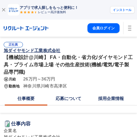
アプリで求人探しをもっと便利に！
インストール
レビュー高評価
無料
会員ログイン
正社員
旭ダイヤモンド工業株式会社
【機械設計@川崎】 FA・自動化・省力化/ダイヤモンド工
具・プライム市場上場 その他生産技術(機械/電気/電子製
品専門職)
26万円～36万円
月給
神奈川県川崎市高津区
勤務地
仕事概要
応募について
採用企業情報
仕事内容
企業名
