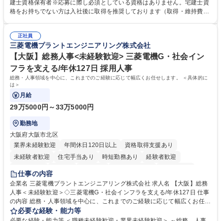
ング、登記簿取得、調書取得・支払業務（各種費用支払、支払管理、請
建士資格保有者※応募に際し必須としている資格はありません。宅建士資
求・支払データ登録、取引先マスター申請対応）・予算作成及び予実管
格をお持ちでない方は入社後に取得を推奨しております（取得・維持費用
理・各種稟議書、報告書作成業務・各種台帳管理、交際費・会議費支払報
の一部補助あり） 【求める人物像】 ・向学心豊かで、主体的に行動でき
告書作成及び月次管理・部内総務庶務全般 など※※配属先によっては上記
る方。 ・社内外の多様な関係者と協調して業務を進められるコミュニケー
の他に担当頂く業務が発生する場合があります。 募集職種 【営業事務】
正社員
ション力がある方。 ・チャレンジを厭わず、粘り強く業務に取り組める
三菱電機プラントエンジニアリング株式会社
業務職/三井物産グループ/平均残業時間10H/完全週休2日
方。多様な関係者と謙虚に信頼関係を構築でき、期限を意識したスケジュ
ール管理が出来る方。※将来的に他部署（営業部門、コーポレート部門）
【大阪】総務人事<未経験歓迎> 三菱電機G・社会イン
へのジョブローテーションの可能性があります。 学歴・資格 学歴：大学
フラを支える/年休127日 採用人事
院 大学 語学力： 資格：宅地建物取引士
総務・人事領域を中心に、これまでのご経験に応じて幅広くお任せします。 ＜具体的に
は＞
月給
29万5000円～33万5000円
勤務地
大阪府大阪市北区
業界未経験歓迎
年間休日120日以上
資格取得支援あり
未経験者歓迎
住宅手当あり
時短勤務あり
経験者歓迎
退職金あり
在宅OK
賞与あり
完全週休2日制
交通費支給
仕事の内容
駅近5分以内
土日祝休み
服装自由
寮・社宅あり
食事補助あり
企業名 三菱電機プラントエンジニアリング株式会社 求人名 【大阪】総務
人事＜未経験歓迎＞◇三菱電機G・社会インフラを支える/年休127日 仕事
の内容 総務・人事領域を中心に、これまでのご経験に応じて幅広くお任せ
します。 ＜具体的には＞ ・総務/人事労務（給与・社保・勤怠管理など）
必要な経験・能力等
・採用・教育研修 ・福利厚生運用 など ※基本的には事務所勤務ですが、
必要な経験・能力等 ＜職種未経験歓迎・業界未経験歓迎＞ ～総務、人事