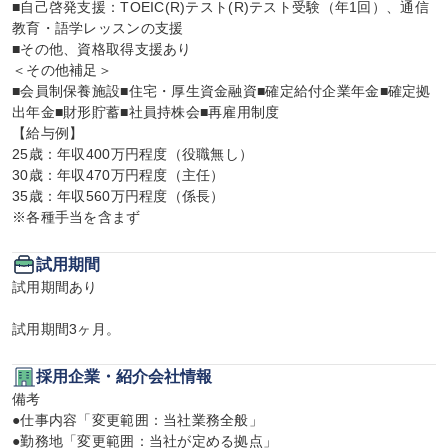
■自己啓発支援：TOEIC(R)テスト(R)テスト受験（年1回）、通信
教育・語学レッスンの支援

■その他、資格取得支援あり

＜その他補足＞

■会員制保養施設■住宅・厚生資金融資■確定給付企業年金■確定拠
出年金■財形貯蓄■社員持株会■再雇用制度

【給与例】

25歳：年収400万円程度（役職無し）

30歳：年収470万円程度（主任）

35歳：年収560万円程度（係長）

※各種手当を含まず
試用期間
試用期間あり

試用期間3ヶ月。
採用企業・紹介会社情報
備考

●仕事内容「変更範囲：当社業務全般」

●勤務地「変更範囲：当社が定める拠点」
