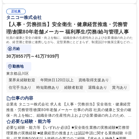
倉入れ調整等 ※ゼネラリストとしてのキャリアアップを目指すことが可能
業も月平均20時間以下です。時差出勤制度や週1日のリモート勤務も相談
です。単に商品を販売するだけでなく原料の仕入れから販売までをトータ
可能で、ワークライフバランスを保ち長期就業しやすい環境です。 【当社
ルプロデュースしているため、商品に関わる全ての業務をサポート頂きま
正社員
の強み】1991年の設立以来、外食産業を中心としたお客様の多様なニー
タニコー株式会社
す。 募集職種 東京都中央区【営業事務・貿易事務】食品商社/残業少なめ/
ズに沿った冷凍水産物等の生産・輸入・販売を一貫して手掛けています。
リモート等相談可
自社工場と海外拠点の強固な連携によるワンストップサービスが最大の強
【人事・労務担当】安全衛生・健康経営推進・労務管
みです。 学歴・資格 学歴：大学院 大学 語学力：英語 資格：
理/創業80年老舗メーカー 福利厚生/労務/給与管理人事
社員の健康と安全の確保・向上を軸に、組織全体の生産性向上および企業価値の向上のた
め、経営層と密接に連携しながら、定型業務にとどまらず、制度設計や施策立案などの上
流工程から関与していただきます。
月給
30万8557円～41万7939円
勤務地
東京都品川区
業界未経験歓迎
年間休日120日以上
資格取得支援あり
住宅手当あり
時短勤務あり
経験者歓迎
退職金あり
賞与あり
完全週休2日制
交通費支給
駅近5分以内
土日祝休み
仕事の内容
寮・社宅あり
企業名 タニコー株式会社 求人名 【人事・労務担当】安全衛生・健康経営
推進・労務管理/創業80年老舗メーカー 仕事の内容 社員の健康と安全の確
保・向上を軸に、組織全体の生産性向上および企業価値の向上のため、経
営層と密接に連携しながら、定型業務にとどまらず、制度設計や施策立案
必要な経験・能力等
などの上流工程から関与していただきます。 【主な業務内容】■安全衛生
必要な経験・能力等 【いずれか必須】■安全衛生業務の実務経験■労務管
業務（ストレスチェック、健康診断の運用、産業医との連携 など）■健康
理業務の実務経験 ■健康経営の推進または認証申請に関する業務経験 ※目
経営認証取得に向けた企画・推進■労務管理（労働時間の分析、労働環境
安：従業員数500名以上規模の企業でのご経験 【求める人物像】■周囲