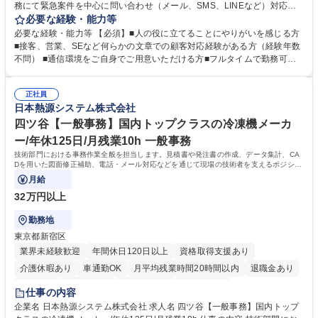
務にて緊急案件を中心に問い合わせ（メール、SMS、LINEなど）対応、
契約開始手続き処理などを行なっていただきます。カスタマーサクセス
必要な経験・能力等
（Digiops：デジオプス）と運用構築の業務となります。 ■お問い合わせ
必要な経験・能力等 【必須】■人の役に立てることにやりがいを感じる方
対応業務全般（システム入力、契約手続き含む） ■デジタルコミュニケー
■接客、営業、SEなど何らかの文章での顧客対応経験がある方（経験年数
ションツール（メール、SMS、LINE等）を使用 ■お客様のニーズに応じた
不問） ■通信環境をご自身でご用意いただける方■フルタイムで勤務可能
新プラン案内やトラブル対応 ■土日祝は主にメールでの対応、緊急度の高
な方 ※土日祝は1名体制となるため一人の環境で責任を持って業務を行っ
い問い合わせを優先 ■緊急時の電話対応 エネルギー×Tech！お客様に寄り
ていただける方【歓迎要件】■再生可能エネルギーを世の中に広め地球環
添ってサービス提供できることが魅力 募集職種 【リモート/カスタマーサ
正社員
境に貢献したい■改善提案や改善アクション等新しいことに意欲がある方
日本熱源システム株式会社
クセス】平日夕方以降を中心にリモートワークで対応
【英語（語学力）】■翻訳ツールを用い英語でコミュニケーションをとる
ことに抵抗がない方■英語は話せなくても問題はありませんが、英語が話
四ツ谷【一般事務】国内トップクラスの冷凍機メーカ
せますと、よりチャンスが広がります。※日本語がネイティブレベル必須
ー/年休125日/月残業10h 一般事務
学歴・資格 学歴：大学院 大学 高専 短大 専修学校 高校 語学力： 資格：
技術部門における事務作業全般を担当します。見積書や発注書の作成、データ集計、CA
Dを用いた図面修正補助、電話・メール対応などを通じて現場の技術者を支えるポジショ
ンです。
月給
32万円以上
勤務地
東京都新宿区
業界未経験歓迎
年間休日120日以上
資格取得支援あり
介護休暇あり
車通勤OK
月平均残業時間20時間以内
退職金あり
賞与あり
交通費支給
駅近5分以内
土日祝休み
仕事の内容
企業名 日本熱源システム株式会社 求人名 四ツ谷【一般事務】国内トップ