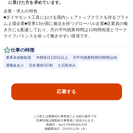
に長けた方を求めています。
企業・求人の特色

■ダイヤモンド工具における国内シェアトップクラスを誇るプライ
ム上場企業■世界13か国に拠点を持つグローバル企業■従業員の働
き方にも配慮しており、月の平均残業時間は11時間程度とワーク
ライフバランスを保って働きやすい環境です。
仕事の特徴
業界未経験歓迎
年間休日120日以上
月平均残業時間20時間以内
退職金あり
完全週休2日制
土日祝休み
応募する
この求人は職業紹介事業者による紹介案件です。
応募情報は職業紹介事業者に送信されます。
原稿ID：
4ac372946d33c333
掲載開始日：
2025/11/26（水）