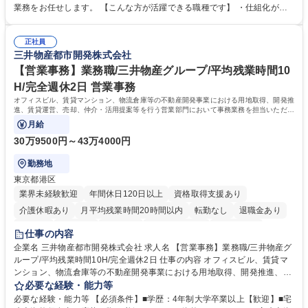
新たな施策検討を積極的に行っていただき、会社全体を巻き込み課題解決
業務をお任せします。 【こんな方が活躍できる職種です】 ・仕組化が好
を推進。 ・オフィス運営：執務環境の整備・物品管理・社内規定整備/改
き/得意・協働の姿勢を持っている・優先順位付け、マルチタスクが得意・
善・イベント企画/運営・非常時の対応 など、本人の希望や適性によって
様々な立場で物事を考えられる・定型業務だけでなく突発的な出来事にも
幅広い業務の体得が可能で、多様なキャリアパスを描くことも可能です。
正社員
対処できる・新しいことに興味関心がある 【魅力】■自己啓発支援：資格
三井物産都市開発株式会社
募集職種 【総務】未経験歓迎◎/リモート可/世界で唯一の事業/福利厚生◎/
取得や通信教育など費用の80%（年間25万円まで）を補助 ■住宅手当：家
再雇用有
賃の50%（月額7万円まで）を補助 学歴・資格 学歴：大学院 大学 語学
【営業事務】業務職/三井物産グループ/平均残業時間10
力： 資格：
H/完全週休2日 営業事務
オフィスビル、賃貸マンション、物流倉庫等の不動産開発事業における用地取得、開発推
進、賃貸運営、売却、仲介・活用提案等を行う営業部門において事務業務を担当いただき
ます。
月給
30万9500円～43万4000円
勤務地
東京都港区
業界未経験歓迎
年間休日120日以上
資格取得支援あり
介護休暇あり
月平均残業時間20時間以内
転勤なし
退職金あり
在宅OK
賞与あり
育休あり
完全週休2日制
交通費支給
仕事の内容
駅近5分以内
土日祝休み
寮・社宅あり
企業名 三井物産都市開発株式会社 求人名 【営業事務】業務職/三井物産グ
ループ/平均残業時間10H/完全週休2日 仕事の内容 オフィスビル、賃貸マ
ンション、物流倉庫等の不動産開発事業における用地取得、開発推進、賃
貸運営、売却、仲介・活用提案等を行う営業部門において事務業務を担当
必要な経験・能力等
いただきます。 【詳細】・契約書管理、契約書製本、捺印対応、ファイリ
必要な経験・能力等 【必須条件】■学歴：4年制大学卒業以上【歓迎】■宅