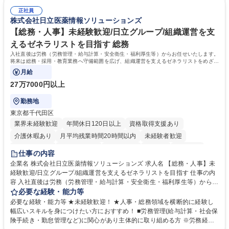
は部内のOJTを中心に、あなたの経験に合わせて不足している部分はいつ
ます。定型業務に留まらず、社内規定や人事制度の改定など会社のコア業
でも質問・相談できる環境が整っているため、安心して成長できます。 募
正社員
務に挑戦できるため、自身の成長と組織への貢献度をダイレクトに実感で
株式会社日立医薬情報ソリューションズ
集職種 【森ビルG】人事・総務◆賞与5ヶ月◆年休120日◆残業少なめ◆
きます。 残業少なめ、週1日リモート可など、ワークライフバランスを保
リモート可
ち長期活躍できる環境です。 「これまでの幅広い経験を活かし、長期的な
【総務・人事】未経験歓迎/日立グループ/組織運営を支
キャリアを築きたい」という前向きな意欲と挑戦を全力で応援します。 学
えるゼネラリストを目指す 総務
歴・資格 学歴：大学院 大学 高専 短大 専修学校 高校 語学力： 資格：日商
入社直後は労務（労務管理・給与計算・安全衛生・福利厚生等）からお任せいたします。
簿記検定1級 日商簿記検定2級 日商簿記検定3級
将来は総務・採用・教育業務へ守備範囲を広げ、組織運営を支えるゼネラリストをめざせ
ます。
月給
27万7000円以上
勤務地
東京都千代田区
業界未経験歓迎
年間休日120日以上
資格取得支援あり
介護休暇あり
月平均残業時間20時間以内
未経験者歓迎
住宅手当あり
時短勤務あり
退職金あり
在宅OK
賞与あり
仕事の内容
育休あり
完全週休2日制
交通費支給
土日祝休み
寮・社宅あり
企業名 株式会社日立医薬情報ソリューションズ 求人名 【総務・人事】未
経験歓迎/日立グループ/組織運営を支えるゼネラリストを目指す 仕事の内
容 入社直後は労務（労務管理・給与計算・安全衛生・福利厚生等）からお
任せいたします。将来は総務・採用・教育業務へ守備範囲を広げ、組織運
必要な経験・能力等
営を支えるゼネラリストをめざせます。 ・初期業務：労働時間管理、給与
必要な経験・能力等 ★未経験歓迎！ ★人事・総務領域を横断的に経験し
計算、社会保険対応、福利厚生管理、安全衛生、健康経営推進等をお任せ
幅広いスキルを身につけたい方におすすめ！ ■労務管理(給与計算・社会保
します。ご経験に応じて、休職者管理など、幅広く経験を積んでいただき
険手続き・勤怠管理など)に関心があり主体的に取り組める方 ※労務経験
ます。 ・将来的な広がり：総務・採用・教育・税務対応・経営企画等。