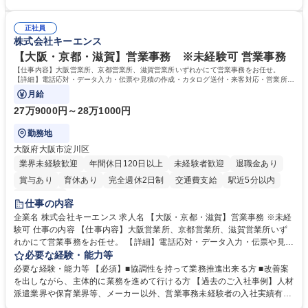
体的には】電話応対、メール、お手紙対応、ご指摘品調査報告書作成、有
のOJTを中心に実施し、電話対応に慣れた段階でメール・手紙のOJTを実
人チャットボット対応など。 【1日の対応件数】■電話：月間一人当たり
施する予定です。独り立ち以降もしっかりフォローする体制を整えていま
平均100件前後■メール・手紙：同上40件前後 募集職種 中野本社【お客様
正社員
すのでご安心ください。 【当社について】キリングループの広報機能を担
株式会社キーエンス
相談室】お客様のお声をもとにより良い商品づくりへ貢献
う会社として、お客様との出会いを大切にし、磨き上げたホスピタリティ
を込めてコミュニケーションをとりながら広報関連業務を行っておりま
【大阪・京都・滋賀】営業事務 ※未経験可 営業事務
す。 学歴・資格 学歴：大学院 大学 高専 短大 専修学校 高校 語学力： 資
【仕事内容】大阪営業所、京都営業所、滋賀営業所いずれかにて営業事務をお任せ。
格：
【詳細】電話応対・データ入力・伝票や見積の作成・カタログ送付・来客対応・営業所内
で発生する事務業務や業務改善をお任せ。
月給
27万9000円～28万1000円
勤務地
大阪府大阪市淀川区
業界未経験歓迎
年間休日120日以上
未経験者歓迎
退職金あり
賞与あり
育休あり
完全週休2日制
交通費支給
駅近5分以内
土日祝休み
仕事の内容
企業名 株式会社キーエンス 求人名 【大阪・京都・滋賀】営業事務 ※未経
験可 仕事の内容 【仕事内容】大阪営業所、京都営業所、滋賀営業所いず
れかにて営業事務をお任せ。 【詳細】電話応対・データ入力・伝票や見積
の作成・カタログ送付・来客対応・営業所内で発生する事務業務や業務改
必要な経験・能力等
善をお任せ。 【教育制度】ご入社後、育成担当とペアになりながらOJTに
必要な経験・能力等 【必須】■協調性を持って業務推進出来る方 ■改善案
て業務を覚えていただくことが可能です。業務システムがきちんと構築さ
を出しながら、主体的に業務を進めて行ける方 【過去のご入社事例】人材
れているため、スムーズに仕事に慣れることができる環境です。また、
派遣業界や保育業界等、メーカー以外、営業事務未経験者の入社実績有
「チームで成果を出す文化」があり、良いやり方を積極的に共有しながら
【当社の事務職について】単なる事務ではなく主体性を発揮したサポート