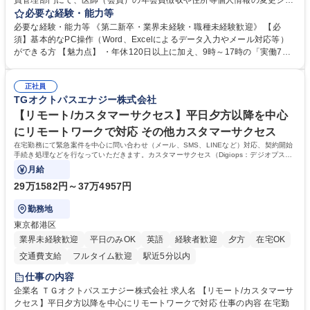
員管理部門にて、医師（会員）の年会費徴収や住所等個人情報の変更シス
テム入力、電話・FAX対応をお任せします。将来的には、各種委員会の運
必要な経験・能力等
営事務局業務などにも幅広く携わっていただきます。 【会員管理・データ
必要な経験・能力等 《第二新卒・業界未経験・職種未経験歓迎》 【必
入力業務】 ・医師（会員）の住所変更、個人情報のシステム登録・更新
須】基本的なPC操作（Word、Excelによるデータ入力やメール対応等）
・年会費の徴収管理や入金データの照合確認 【問い合わせ対応】 ・会員
ができる方 【魅力点】 ・年休120日以上に加え、9時～17時の「実働7時
（医師）からの電話、FAX、ネット申請に伴う相談受付 ・複雑な案件のへ
間勤務」で残業も少なくワークライフバランスは抜群です。 【将来的な業
のエスカレーション・連携対応 募集職種 第二新卒歓迎！【正社員事務】
務（各種委員会運営）】 ・学会内における各種委員会のスケジュール調
年休120日/デスクワーク中心で残業少なめ
正社員
整、資料作成、当日の運営サポート 学歴・資格 学歴：大学院 大学 語学
TGオクトパスエナジー株式会社
力： 資格：
【リモート/カスタマーサクセス】平日夕方以降を中心
にリモートワークで対応 その他カスタマーサクセス
在宅勤務にて緊急案件を中心に問い合わせ（メール、SMS、LINEなど）対応、契約開始
手続き処理などを行なっていただきます。カスタマーサクセス（Digiops：デジオプス）
と運用構築の業務となります。
月給
29万1582円～37万4957円
勤務地
東京都港区
業界未経験歓迎
平日のみOK
英語
経験者歓迎
夕方
在宅OK
交通費支給
フルタイム歓迎
駅近5分以内
仕事の内容
企業名 ＴＧオクトパスエナジー株式会社 求人名 【リモート/カスタマーサ
クセス】平日夕方以降を中心にリモートワークで対応 仕事の内容 在宅勤