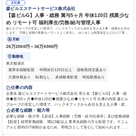
正社員
森ビルエステートサービス株式会社
【森ビルG】人事・総務 賞与5ヶ月 年休120日 残業少な
め リモート可 福利厚生/労務/給与管理人事
森ビルグループの安定した環境で、バックオフィスから会社を支える人事・総務をお任せ
します。 労務と総務の業務をバランスよく担当し、ゆくゆくは制度改定などのコア業務
にも挑戦できる、やりがいある環境です。
月給
26万2000円～36万4000円
勤務地
東京都港区
業界未経験歓迎
年間休日120日以上
資格取得支援あり
介護休暇あり
転勤なし
未経験者歓迎
時短勤務あり
経験者歓迎
退職金あり
在宅OK
賞与あり
育休あり
仕事の内容
完全週休2日制
交通費支給
長期歓迎
駅近5分以内
土日祝休み
企業名 森ビルエステートサービス株式会社 求人名 【森ビルG】人事・総
務◆賞与5ヶ月◆年休120日◆残業少なめ◆リモート可 仕事の内容 森ビル
グループの安定した環境で、バックオフィスから会社を支える人事・総務
をお任せします。 労務と総務の業務をバランスよく担当し、ゆくゆくは制
必要な経験・能力等
度改定などのコア業務にも挑戦できる、やりがいある環境です。 ■勤怠管
必要な経験・能力等 【必須】人事経験（労務・給与社保等）及び総務経験
理、給与計算、社会保険手続き、年末調整等の労務管理全般 ■入退社手続
【歓迎】経理実務経験、簿記3級以上 業界未経験の方も歓迎です。マニュ
き、社内規定の改定や人事制度改定などのコア業務 ■社内イベントの企画
アルと部内OJT体制があるため、即戦力として安心して始められます。
運営やその他総務業務全般 ※労務と総務を1：1の割合でお任せ。 入社後
【魅力・やりがい】森ビルGの安定基盤で労務から総務まで幅広く携われ