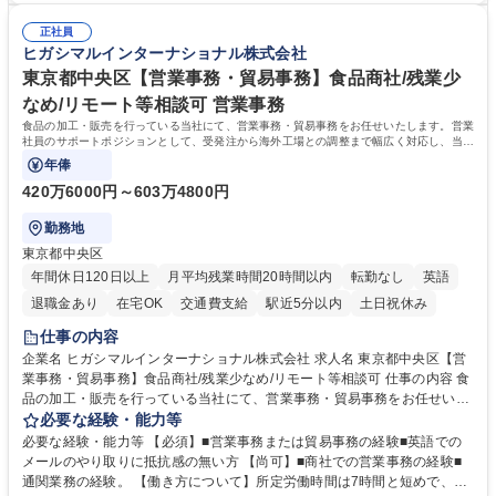
常に改善を目指す風土のため、安心して業務に取り組んでいただけます。
により、キーエンスの付加価値向上に貢献します。ベースの定型業務に加
募集職種 【大阪・京都・滋賀】営業事務 ※未経験可
正社員
えて、お客様や社員の状況に合わせ、能動的なサポート、改善の動きも期
ヒガシマルインターナショナル株式会社
待され。組織を支えるスペシャリストとして、チームに貢献し、結果的に
社員から頼られる存在になることができます。平均19:30の退勤以降の業
東京都中央区【営業事務・貿易事務】食品商社/残業少
務の持ち帰りも禁止されており、メリハリのある働き方となります。 学
なめ/リモート等相談可 営業事務
歴・資格 学歴：大学院 大学 高専 短大 語学力： 資格：
食品の加工・販売を行っている当社にて、営業事務・貿易事務をお任せいたします。営業
社員のサポートポジションとして、受発注から海外工場との調整まで幅広く対応し、当社
事業の根幹を支えていただきます。
年俸
420万6000円～603万4800円
勤務地
東京都中央区
年間休日120日以上
月平均残業時間20時間以内
転勤なし
英語
退職金あり
在宅OK
交通費支給
駅近5分以内
土日祝休み
仕事の内容
企業名 ヒガシマルインターナショナル株式会社 求人名 東京都中央区【営
業事務・貿易事務】食品商社/残業少なめ/リモート等相談可 仕事の内容 食
品の加工・販売を行っている当社にて、営業事務・貿易事務をお任せいた
します。営業社員のサポートポジションとして、受発注から海外工場との
必要な経験・能力等
調整まで幅広く対応し、当社事業の根幹を支えていただきます。 ■受発注
必要な経験・能力等 【必須】■営業事務または貿易事務の経験■英語での
業務、請求書発行 ■海外工場とのスケジュール調整 ■在庫管理 ■輸入書類
メールのやり取りに抵抗感の無い方 【尚可】■商社での営業事務の経験■
の確認・作成 ■配送手配 ■通関業者を通して行う輸出入業全般 ■倉庫との
通関業務の経験。 【働き方について】所定労働時間は7時間と短めで、残