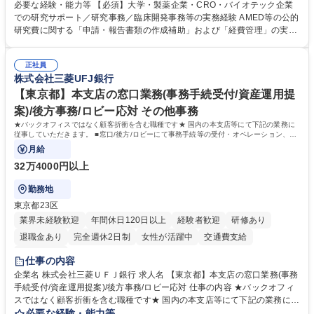
す。 ■見積取得、発注、検収、請求処理等の事務手続き ■委託先との定例
必要な経験・能力等 【必須】大学・製薬企業・CRO・バイオテック企業
会議の調整・アジェンダ準備・議事録作成 ■研究報告書、試験関連資料、
での研究サポート／研究事務／臨床開発事務等の実務経験 AMED等の公的
SOP等の整備・版管理・保管 ■研究開発の進捗・タイムライン・予算執行
研究費に関する「申請・報告書類の作成補助」および「経費管理」の実務
管理サポート ■AMED等公的研究費の申請・報告書類作成補助および経費
経験 【尚可】 ■URA経験または産学連携・研究費管理の経験 ■AMED等の
管理 ■社内外関係者との連絡調整・その他研究開発に関わる総務・庶務 募
公的研究費の申請・執行管理経験 ■英語での文書読解・メール対応力 【働
集職種 研究事務【フルリモート・時短勤務可】
正社員
き方について】フルリモートやハイブリッド勤務、時短勤務など個々のラ
株式会社三菱UFJ銀行
イフスタイルに応じた柔軟な働き方が可能です。育児や介護との両立も応
【東京都】本支店の窓口業務(事務手続受付/資産運用提
援します。 学歴・資格 学歴：大学院 大学 語学力： 資格：
案)/後方事務/ロビー応対 その他事務
★バックオフィスではなく顧客折衝を含む職種です★ 国内の本支店等にて下記の業務に
従事していただきます。 ■窓口/後方/ロビーにて事務手続等の受付・オペレーション、お
客様対応
月給
32万4000円以上
勤務地
東京都23区
業界未経験歓迎
年間休日120日以上
経験者歓迎
研修あり
退職金あり
完全週休2日制
女性が活躍中
交通費支給
土日祝休み
仕事の内容
企業名 株式会社三菱ＵＦＪ銀行 求人名 【東京都】本支店の窓口業務(事務
手続受付/資産運用提案)/後方事務/ロビー応対 仕事の内容 ★バックオフィ
スではなく顧客折衝を含む職種です★ 国内の本支店等にて下記の業務に従
事していただきます。 ■窓口/後方/ロビーにて事務手続等の受付・オペレ
必要な経験・能力等