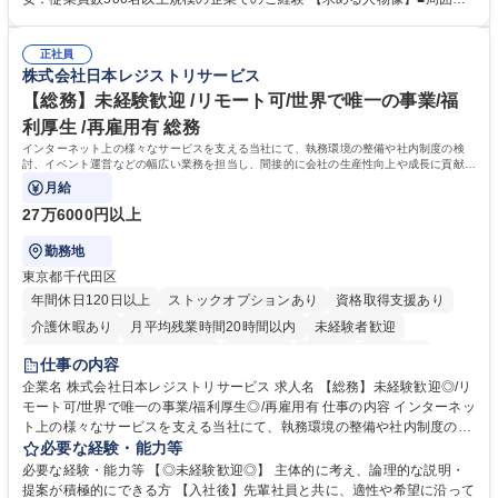
の改善）■規程改定、制度設計、業務改善の推進■労働基準監督署対応、団
（社員・経営層）と円滑にコミュニケーションを図れる方■労務課題に対
体交渉対応 など 【採用背景】現在組織変革期の為、労務領域から組織力
し、迅速かつ的確に対応できる問題解決力をお持ちの方■チームおよび他
を底上げすべく、ともにご活躍いただける方の増員募集となります。 募集
正社員
部門と連携しながら業務を推進できる方■Excelや労務管理システムの実務
株式会社日本レジストリサービス
職種 【人事・労務担当】安全衛生・健康経営推進・労務管理/創業80年老
使用経験をお持ちの方 学歴・資格 学歴：大学院 大学 高専 短大 専修学校
舗メーカー
高校 語学力： 資格：
【総務】未経験歓迎 /リモート可/世界で唯一の事業/福
利厚生 /再雇用有 総務
インターネット上の様々なサービスを支える当社にて、執務環境の整備や社内制度の検
討、イベント運営などの幅広い業務を担当し、間接的に会社の生産性向上や成長に貢献し
ている部署です。
月給
27万6000円以上
勤務地
東京都千代田区
年間休日120日以上
ストックオプションあり
資格取得支援あり
介護休暇あり
月平均残業時間20時間以内
未経験者歓迎
住宅手当あり
時短勤務あり
研修あり
在宅OK
賞与あり
仕事の内容
完全週休2日制
交通費支給
駅近5分以内
土日祝休み
服装自由
企業名 株式会社日本レジストリサービス 求人名 【総務】未経験歓迎◎/リ
モート可/世界で唯一の事業/福利厚生◎/再雇用有 仕事の内容 インターネッ
ト上の様々なサービスを支える当社にて、執務環境の整備や社内制度の検
討、イベント運営などの幅広い業務を担当し、間接的に会社の生産性向上
必要な経験・能力等
や成長に貢献している部署です。 会社の全メンバーが安心して長く成果を
必要な経験・能力等 【◎未経験歓迎◎】 主体的に考え、論理的な説明・
発揮できる環境を整えるために、毎日のメンテナンスや維持管理に加え、
提案が積極的にできる方 【入社後】先輩社員と共に、適性や希望に沿って