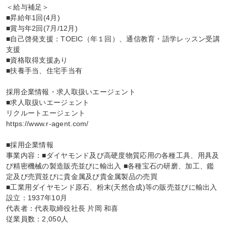
＜給与補足＞

■昇給年1回(4月)

■賞与年2回(7月/12月)

■自己啓発支援：TOEIC（年１回）、通信教育・語学レッスン受講
支援

■資格取得支援あり

■扶養手当、住宅手当有

採用企業情報・求人取扱いエージェント

■求人取扱いエージェント

リクルートエージェント

https://www.r-agent.com/

■採用企業情報

事業内容：■ダイヤモンド及び高硬度物質応用の各種工具、用具及
び精密機械の製造販売並びに輸出入 ■各種宝石の研磨、加工、鑑
定及び売買並びに貴金属及び貴金属製品の売買

■工業用ダイヤモンド原石、粉末(天然合成)等の販売並びに輸出入

設立：1937年10月

代表者：代表取締役社長 片岡 和喜

従業員数：2,050人
