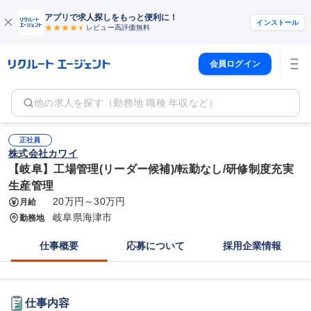
アプリで求人探しをもっと便利に！
インストール
レビュー高評価
無料
会員ログイン
他の求人を探す（勤務地 職種 年収など）
正社員
株式会社カワイ
【岐阜】工場管理(リーダー候補)/転勤なし/研修制度充実
生産管理
20万円～30万円
月給
岐阜県海津市
勤務地
仕事概要
応募について
採用企業情報
仕事内容