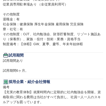
従業員専用駐車場あり （全従業員利用可）

その他制度

退職金：有

社会保険：健康保険 厚生年金保険 雇用保険 労災保険

寮・社宅：有

その他制度：OJT、社内勉強会、財形貯蓄制度、リゾート施設あ
り（保養所）、家族・役付・技術・業務・資格手当

制度備考：【休暇】GW、夏季、慶弔、年末年始休暇
試用期間
試用期間あり

試用期間6ヶ月。
採用企業・紹介会社情報
備考

【充実の教育体制】就業時間内に定期的に社内勉強会を開催。資
格取得に関わる費用は当社がすべて負担し、社員一人一人のスキ
ルアップを図っています。
