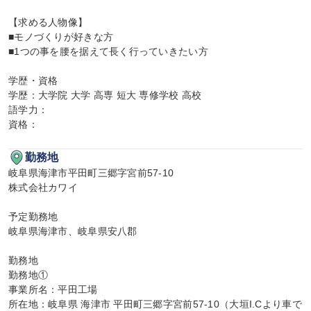
【求める人物像】

■モノづくりが好きな方

■1つの事を腰を据えて長く行っていきたい方

学歴・資格

学歴：大学院 大学 高専 短大 専修学校 高校

語学力：

資格：
勤務地
岐阜県海津市平田町三郷字宮前57-10

株式会社カワイ

予定勤務地

岐阜県海津市、岐阜県安八郡

勤務地

勤務地①

事業所名：平田工場

所在地：岐阜県 海津市 平田町三郷字宮前57-10（大垣I.Cより車で