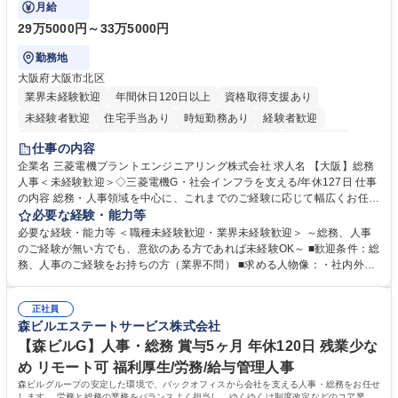
月給
29万5000円～33万5000円
勤務地
大阪府大阪市北区
業界未経験歓迎
年間休日120日以上
資格取得支援あり
未経験者歓迎
住宅手当あり
時短勤務あり
経験者歓迎
退職金あり
在宅OK
賞与あり
完全週休2日制
交通費支給
仕事の内容
駅近5分以内
土日祝休み
服装自由
寮・社宅あり
食事補助あり
企業名 三菱電機プラントエンジニアリング株式会社 求人名 【大阪】総務
人事＜未経験歓迎＞◇三菱電機G・社会インフラを支える/年休127日 仕事
の内容 総務・人事領域を中心に、これまでのご経験に応じて幅広くお任せ
します。 ＜具体的には＞ ・総務/人事労務（給与・社保・勤怠管理など）
必要な経験・能力等
・採用・教育研修 ・福利厚生運用 など ※基本的には事務所勤務ですが、
必要な経験・能力等 ＜職種未経験歓迎・業界未経験歓迎＞ ～総務、人事
採用や教育等の業務内容により、関西圏以外への日帰り・宿泊を伴う国内
のご経験が無い方でも、意欲のある方であれば未経験OK～ ■歓迎条件：総
出張もございます。 ※担当業務を持ちつつ、お互いに助け合いながら、総
務、人事のご経験をお持ちの方（業界不問） ■求める人物像：・社内外の
務部という組織として協力しながら進める体制です。 募集職種 【大阪】
関係各部門との調整を率先して行い、業務を円滑に遂行できる協調性やコ
総務人事＜未経験歓迎＞◇三菱電機G・社会インフラを支える/年休127日
ミュニケーション能力を持っている方 ・人事総務領域に興味がありゼネラ
正社員
リスト志向をお持ちの方 学歴・資格 学歴：大学院 大学 語学力： 資格：
森ビルエステートサービス株式会社
【森ビルG】人事・総務 賞与5ヶ月 年休120日 残業少な
め リモート可 福利厚生/労務/給与管理人事
森ビルグループの安定した環境で、バックオフィスから会社を支える人事・総務をお任せ
します。 労務と総務の業務をバランスよく担当し、ゆくゆくは制度改定などのコア業務