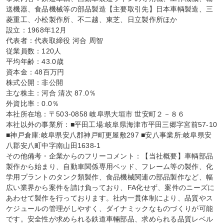
送機器、食品機械等の部品製造【主要取引先】日本車輌製造、三
菱重工、小松製作所、不二越、東芝、日立製作所ほか

設立：1968年12月

代表者：代表取締役 河合 周智

従業員数：120人

平均年齢：43.0歳

資本金：48百万円

株式公開：非公開

主な株主：河合 清次 87.0％

外資比率：0.0％

本社所在地：〒503-0858 岐阜県大垣市 世安町２－８６

本社以外の事業所：■平田工場:岐阜県海津市平田三郷字宮前57-10 
■神戸倉庫:岐阜県安八郡神戸町更屋敷297 ■安八事業所:岐阜県安
八郡安八町中字南山田1638-1

その他備考・企業からのフリーコメント：【当社概要】車輌部品
製作から始まり、自動車関係専用ベッド、フレーム等の製作、化
学用プラントのタンク類製作、食品機械関連の部品製作など、幅
広い業界から案件を請け負っており、FA化せず、案件のニーズに
あわせて製作を行っております。社内一貫体制により、品質やス
ケジュールの管理がしやすく、ダイナミックなものづくりが可能
です。安全性が求められる鉄道車輛部品、求められる品質レベル