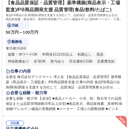
舗メーカー
高校 語学力： 資格：
【食品品質保証・品質管理】基準構築(商品表示・工場
監査)/PB商品開発支援 品質管理(食品/飲料/たばこ)
食品PB商品の企画/開発/調達を支援する当社にて、品質保証・品質管理業務をお任せ。
商品規格書、食品表示、原材料/添加物/アレルゲン確認を中心に国内外メーカー・工場の
品質基準整備から発売後対応まで担います。
月給
50万円～100万円
勤務地
東京都渋谷区
副業・WワークOK
年間休日120日以上
転勤なし
英語
時短勤務あり
在宅OK
賞与あり
完全週休2日制
交通費支給
駅近5分以内
中国語
土日祝休み
服装自由
仕事の内容
企業名 株式会社デリズマート 求人名 【食品品質保証・品質管理】基準構
築（商品表示・工場監査）/PB商品開発支援 仕事の内容 食品PB商品の企
画/開発/調達を支援する当社にて、品質保証・品質管理業務をお任せ。商
品規格書、食品表示、原材料/添加物/アレルゲン確認を中心に国内外メー
必要な経験・能力等
カー・工場の品質基準整備から発売後対応まで担います。 【詳細】 ■商品
必要な経験・能力等 【必須】■食品メーカー、小売、卸、商社等での品質
規格書、一括表示、栄養成分、原材料・添加物・アレルゲンの確認 ■メー
保証または品質管理経験(5年以上目安)■食品表示、商品規格書、原材料/添
カーへの修正指示・承認管理 ■国内外工場の監査、製造立会い、改善指導
加物/アレルゲン確認の実務経験 ■メーカー・工場との調整経験 ■ビジネス
■品質基準・審査フロー・管理台帳の構築 ■輸入食品の法規・表示確認 ■ク
で商談ができる日本語力 【歓迎】 ■食品表示検定 中級以上 ■QC検定2級
レーム、品質事故、商品回収時の原因調査、関係先対応、再発防止 ■小売
または3級以上■HACCPに関する研修修了 ■ISO 22000・FSSC 22000・J
企業への品質報告・問い合わせ対応 ■商品開発、物流、営業との連携 ※業
正社員
FS規格の内部監査員研修修了 ■TOEIC700点以上の英語力やビジネス上で
日立建機株式会社
務内容の変更の範囲：当社業務全般 募集職種 【食品品質保証・品質管