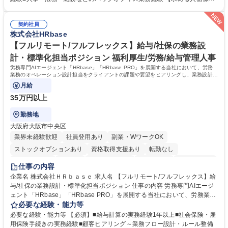
買掛金管理■入出金管理および支払業務 ※まずは経理業務を中心にお任せ
・状況に応じて柔軟に対応できる方 ・好奇心旺盛で、自身の業務領域を広
し、ご経験や習熟度に応じて人事・総務・法務などバックオフィス業務全
げていきたい方 ・既存のやり方にとらわれず、自ら考えて行動できる方
般へ携わっていただく予定です。 募集職種 【経理】人気カプセルトイメ
契約社員
・周囲の状況を見ながら、先回りして業務に取り組める方 ・少人数組織な
株式会社HRbase
ーカー/経理からバックオフィス全般に挑戦◎
らではの変化を前向きに楽しめる方 学歴・資格 学歴：大学院 大学 高専 短
大 専修学校 高校 語学力： 資格：日商簿記検定3級 日商簿記検定2級
【フルリモート/フルフレックス】給与/社保の業務設
計・標準化担当ポジション 福利厚生/労務/給与管理人事
労務専門AIエージェント「HRbase」「HRbase PRO」を展開する当社において、労務
業務のオペレーション設計担当をクライアントの課題や要望をヒアリングし、業務設計や
システム設定へと落とし込むポジションです。
月給
35万円以上
勤務地
大阪府大阪市中央区
業界未経験歓迎
社員登用あり
副業・WワークOK
ストックオプションあり
資格取得支援あり
転勤なし
時短勤務あり
在宅OK
完全週休2日制
交通費支給
駅近5分以内
仕事の内容
服装自由
企業名 株式会社ＨＲｂａｓｅ 求人名 【フルリモート/フルフレックス】給
与/社保の業務設計・標準化担当ポジション 仕事の内容 労務専門AIエージ
ェント「HRbase」「HRbase PRO」を展開する当社において、労務業務
のオペレーション設計担当をクライアントの課題や要望をヒアリングし、
必要な経験・能力等
業務設計やシステム設定へと落とし込むポジションです。 【具体的に
必要な経験・能力等 【必須】■給与計算の実務経験1年以上■社会保険・雇
は】・業務オペレーション設計（要件定義/顧客ヒアリング/業務オペレー
用保険手続きの実務経験■顧客ヒアリング～業務フロー設計・ルール整備