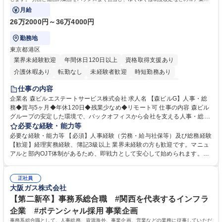
にも挑戦できる、やりがいある環境です。
月給
26万2000円～36万4000円
勤務地
東京都港区
業界未経験歓迎
年間休日120日以上
資格取得支援あり
介護休暇あり
転勤なし
未経験者歓迎
時短勤務あり
経験者歓迎
退職金あり
在宅OK
賞与あり
育休あり
仕事の内容
完全週休2日制
交通費支給
長期歓迎
駅近5分以内
土日祝休み
企業名 森ビルエステートサービス株式会社 求人名 【森ビルG】人事・総
務◆賞与5ヶ月◆年休120日◆残業少なめ◆リモート可 仕事の内容 森ビル
グループの安定した環境で、バックオフィスから会社を支える人事・総務
をお任せします。 労務と総務の業務をバランスよく担当し、ゆくゆくは制
必要な経験・能力等
度改定などのコア業務にも挑戦できる、やりがいある環境です。 ■勤怠管
必要な経験・能力等 【必須】人事経験（労務・給与社保等）及び総務経験
理、給与計算、社会保険手続き、年末調整等の労務管理全般 ■入退社手続
【歓迎】経理実務経験、簿記3級以上 業界未経験の方も歓迎です。マニュ
き、社内規定の改定や人事制度改定などのコア業務 ■社内イベントの企画
アルと部内OJT体制があるため、即戦力として安心して始められます。
運営やその他総務業務全般 ※労務と総務を1：1の割合でお任せ。 入社後
【魅力・やりがい】森ビルGの安定基盤で労務から総務まで幅広く携われ
は部内のOJTを中心に、あなたの経験に合わせて不足している部分はいつ
ます。定型業務に留まらず、社内規定や人事制度の改定など会社のコア業
でも質問・相談できる環境が整っているため、安心して成長できます。 募
正社員
務に挑戦できるため、自身の成長と組織への貢献度をダイレクトに実感で
大阪ガス株式会社
集職種 【森ビルG】人事・総務◆賞与5ヶ月◆年休120日◆残業少なめ◆
きます。 残業少なめ、週1日リモート可など、ワークライフバランスを保
リモート可
ち長期活躍できる環境です。 「これまでの幅広い経験を活かし、長期的な
【第二新卒】事務系総合職 #関西を代表するインフラ
キャリアを築きたい」という前向きな意欲と挑戦を全力で応援します。 学
企業 #ポテンシャル採用 事業企画
歴・資格 学歴：大学院 大学 高専 短大 専修学校 高校 語学力： 資格：日商
事務系総合職として、人事総務、資源海外、事業企画、営業などの業務に従事していただ