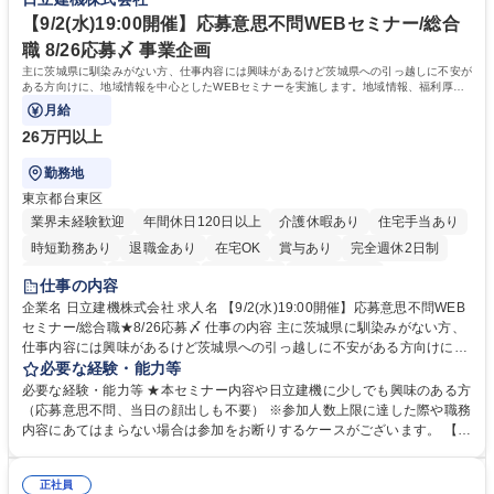
中国語での商談が可能な方 学歴・資格 学歴：大学院 大学 語学力： 資格：
理】基準構築（商品表示・工場監査）/PB商品開発支援
【9/2(水)19:00開催】応募意思不問WEBセミナー/総合
職 8/26応募〆 事業企画
主に茨城県に馴染みがない方、仕事内容には興味があるけど茨城県への引っ越しに不安が
ある方向けに、地域情報を中心としたWEBセミナーを実施します。地域情報、福利厚生
情報等をお伝えします。
月給
26万円以上
勤務地
東京都台東区
業界未経験歓迎
年間休日120日以上
介護休暇あり
住宅手当あり
時短勤務あり
退職金あり
在宅OK
賞与あり
完全週休2日制
交通費支給
駅近5分以内
土日祝休み
食事補助あり
仕事の内容
企業名 日立建機株式会社 求人名 【9/2(水)19:00開催】応募意思不問WEB
セミナー/総合職★8/26応募〆 仕事の内容 主に茨城県に馴染みがない方、
仕事内容には興味があるけど茨城県への引っ越しに不安がある方向けに、
地域情報を中心としたWEBセミナーを実施します。地域情報、福利厚生情
必要な経験・能力等
報等をお伝えします。 【セミナー内容】■地域説明、周辺施設情報を中心
必要な経験・能力等 ★本セミナー内容や日立建機に少しでも興味のある方
にお伝えし、住宅相場や実際に社員がどの地域に住んでどのような生活を
（応募意思不問、当日の顔出しも不要） ※参加人数上限に達した際や職務
しているのかについてもお伝えします。日立建機には借上げ部屋制度、住
内容にあてはまらない場合は参加をお断りするケースがございます。 【主
宅手当制度、引っ越し代補助等、手厚い福利厚生もございます。■会社説
な求人】■人事 ■法務 ■新規事業開発 ■情報セキュリティ ■ITサービスマネ
明やポジション概要等についてもお話します。■WEBセミナーですので、
ジメント（ITILフレーム）等 学歴・資格 学歴：大学院 大学 語学力： 資
参加時のお顔出しも不要です。ぜひ、お気軽にエントリーください。 募集
正社員
格：