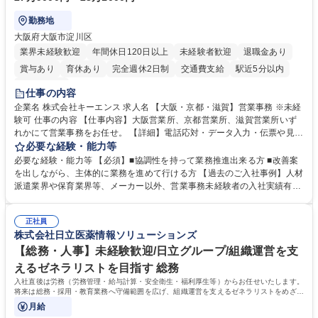
勤務地
大阪府大阪市淀川区
業界未経験歓迎
年間休日120日以上
未経験者歓迎
退職金あり
賞与あり
育休あり
完全週休2日制
交通費支給
駅近5分以内
土日祝休み
仕事の内容
企業名 株式会社キーエンス 求人名 【大阪・京都・滋賀】営業事務 ※未経
験可 仕事の内容 【仕事内容】大阪営業所、京都営業所、滋賀営業所いず
れかにて営業事務をお任せ。 【詳細】電話応対・データ入力・伝票や見積
の作成・カタログ送付・来客対応・営業所内で発生する事務業務や業務改
必要な経験・能力等
善をお任せ。 【教育制度】ご入社後、育成担当とペアになりながらOJTに
必要な経験・能力等 【必須】■協調性を持って業務推進出来る方 ■改善案
て業務を覚えていただくことが可能です。業務システムがきちんと構築さ
を出しながら、主体的に業務を進めて行ける方 【過去のご入社事例】人材
れているため、スムーズに仕事に慣れることができる環境です。また、
派遣業界や保育業界等、メーカー以外、営業事務未経験者の入社実績有
「チームで成果を出す文化」があり、良いやり方を積極的に共有しながら
【当社の事務職について】単なる事務ではなく主体性を発揮したサポート
常に改善を目指す風土のため、安心して業務に取り組んでいただけます。
により、キーエンスの付加価値向上に貢献します。ベースの定型業務に加
募集職種 【大阪・京都・滋賀】営業事務 ※未経験可
正社員
えて、お客様や社員の状況に合わせ、能動的なサポート、改善の動きも期
株式会社日立医薬情報ソリューションズ
待され。組織を支えるスペシャリストとして、チームに貢献し、結果的に
社員から頼られる存在になることができます。平均19:30の退勤以降の業
【総務・人事】未経験歓迎/日立グループ/組織運営を支
務の持ち帰りも禁止されており、メリハリのある働き方となります。 学
えるゼネラリストを目指す 総務
歴・資格 学歴：大学院 大学 高専 短大 語学力： 資格：
入社直後は労務（労務管理・給与計算・安全衛生・福利厚生等）からお任せいたします。
将来は総務・採用・教育業務へ守備範囲を広げ、組織運営を支えるゼネラリストをめざせ
ます。
月給