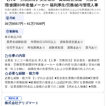
境です。社会貢献性の高い分野で専門性を磨きたい方を歓迎します。 学
理/創業80年老舗メーカー 福利厚生/労務/給与管理人事
歴・資格 学歴：大学院 大学 高専 短大 専修学校 高校 語学力： 資格：
社員の健康と安全の確保・向上を軸に、組織全体の生産性向上および企業価値の向上のた
め、経営層と密接に連携しながら、定型業務にとどまらず、制度設計や施策立案などの上
流工程から関与していただきます。
月給
30万8557円～41万7939円
勤務地
東京都品川区
業界未経験歓迎
年間休日120日以上
資格取得支援あり
住宅手当あり
時短勤務あり
経験者歓迎
退職金あり
賞与あり
完全週休2日制
交通費支給
駅近5分以内
土日祝休み
仕事の内容
寮・社宅あり
企業名 タニコー株式会社 求人名 【人事・労務担当】安全衛生・健康経営
推進・労務管理/創業80年老舗メーカー 仕事の内容 社員の健康と安全の確
保・向上を軸に、組織全体の生産性向上および企業価値の向上のため、経
営層と密接に連携しながら、定型業務にとどまらず、制度設計や施策立案
必要な経験・能力等
などの上流工程から関与していただきます。 【主な業務内容】■安全衛生
必要な経験・能力等 【いずれか必須】■安全衛生業務の実務経験■労務管
業務（ストレスチェック、健康診断の運用、産業医との連携 など）■健康
理業務の実務経験 ■健康経営の推進または認証申請に関する業務経験 ※目
経営認証取得に向けた企画・推進■労務管理（労働時間の分析、労働環境
安：従業員数500名以上規模の企業でのご経験 【求める人物像】■周囲
の改善）■規程改定、制度設計、業務改善の推進■労働基準監督署対応、団
（社員・経営層）と円滑にコミュニケーションを図れる方■労務課題に対
体交渉対応 など 【採用背景】現在組織変革期の為、労務領域から組織力
し、迅速かつ的確に対応できる問題解決力をお持ちの方■チームおよび他
を底上げすべく、ともにご活躍いただける方の増員募集となります。 募集
契約社員
部門と連携しながら業務を推進できる方■Excelや労務管理システムの実務
株式会社デリズマート
職種 【人事・労務担当】安全衛生・健康経営推進・労務管理/創業80年老
使用経験をお持ちの方 学歴・資格 学歴：大学院 大学 高専 短大 専修学校