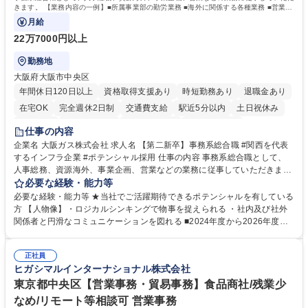
簿記検定1級 日商簿記検定2級 日商簿記検定3級
きます。 【業務内容の一例】■所属事業部の勤労業務 ■海外に関係する各種業務 ■営業部
門の企画スタッフ、ルート営業
月給
22万7000円以上
勤務地
大阪府大阪市中央区
年間休日120日以上
資格取得支援あり
時短勤務あり
退職金あり
在宅OK
完全週休2日制
交通費支給
駅近5分以内
土日祝休み
服装自由
第二新卒歓迎
寮・社宅あり
食事補助あり
仕事の内容
企業名 大阪ガス株式会社 求人名 【第二新卒】事務系総合職 #関西を代表
するインフラ企業 #ポテンシャル採用 仕事の内容 事務系総合職として、
人事総務、資源海外、事業企画、営業などの業務に従事していただきま
す。 【業務内容の一例】■所属事業部の勤労業務 ■海外に関係する各種業
必要な経験・能力等
務 ■営業部門の企画スタッフ、ルート営業 【キャリアパス】入社後の配属
必要な経験・能力等 ★当社でご活躍期待できるポテンシャルを有している
ポジションで一定期間ご活躍頂いた後、本人の適性及び将来のキャリアを
方 【人物像】・ロジカルシンキングで物事を捉えられる ・社内及び社外
鑑みてジョブローテーションを行います。 【育成】OJTでの現場育成や研
関係者と円滑なコミュニケーションを図れる ■2024年度から2026年度ま
修カリキュラムを通じて、Daigasグループの業務で必要となる知識につい
での3ヵ年を対象とする「Daigasグループ中期経営計画2026」を策定しま
て学んでいただきます。 募集職種 【第二新卒】事務系総合職 #関西を代
した。https://www.osakagas.co.jp/company/press/pr2024/1777576_564
表するインフラ企業 #ポテンシャル採用
正社員
72.html ■エネルギーセキュリティの不安定化や気候変動による自然災害の
ヒガシマルインターナショナル株式会社
甚大化など、これまで以上に社会課題解決の重要性が高まっています。
「未来の日常」の創造に向けて持続可能な社会の実現に貢献してまいりま
東京都中央区【営業事務・貿易事務】食品商社/残業少
す。 学歴・資格 学歴：大学院 大学 語学力： 資格：
なめ/リモート等相談可 営業事務