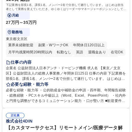
下記業務を部長1名、課長1名、メンバー2名で分担して遂行しています。 はじめは担当
者として業務を覚えていただき、ゆくゆくはリーダーやマネージャーポジションとして活
躍いただくことを期待しています。
月給
27万円～35万円
勤務地
東京都文京区
業界未経験歓迎
副業・WワークOK
年間休日120日以上
月平均残業時間20時間以内
転勤なし
英語
退職金あり
在宅OK
賞与あり
育休あり
完全週休2日制
交通費支給
土日祝休み
仕事の内容
食事補助あり
企業名 公益財団法人日本アンチ・ドーピング機構 求人名 【東京／文京
区】公益財団法人の総務人事業務／年間休日125日 仕事の内容 下記業務を
部長1名、課長1名、メンバー2名で分担して遂行しています。 はじめは担
当者として業務を覚えていただき、ゆくゆくはリーダーやマネージャーポ
必要な経験・能力等
ジションとして活躍いただくことを期待しています。 【総務・人事グルー
必要な経験・能力等 ・公的助成金や補助金の申請・四半期、年間報告経験
プの業務内容】 ・人事制度関連 ・採用活動 ・教育研修の企画、実行 ・勤
・総務経験 ・PCスキル中級以上（Word、Excel、PowerPoint） ・社内外
怠管理 ・官公庁への各種提出 ・法定の会議運営（評議員会、理事会） ・
と円滑な調整ができるコミュニケーション能力 ・口が堅い方 ■歓迎要件
コンプライアンス ・内部規程やルールの管理、整備、文書管理 ・契約関
・採用業務経験 ・英語に抵抗がない方 ・営業経験 学歴・資格 学歴：大学
連 ・衛生管理 ・防災関連・公的助成金の管理・オフィス、ファシリティ
院 大学 高専 短大 専修学校 高校 語学力： 資格：
管理 ・福利厚生関連 ・職員からの問合せ、相談対応 ・その他日常の総務
正社員
株式会社4DIN
業務全般 募集職種 【東京／文京区】公益財団法人の総務人事業務／年間
休日125日
【カスタマーサクセス】リモートメイン/医療データ解