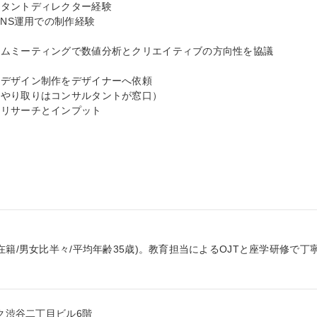
タントディレクター経験

NS運用での制作経験

ムミーティングで数値分析とクリエイティブの方向性を協議

デザイン制作をデザイナーへ依頼

やり取りはコンサルタントが窓口）

リサーチとインプット

在籍/男女比半々/平均年齢35歳)。教育担当によるOJTと座学研修で丁
ク渋谷二丁目ビル6階
