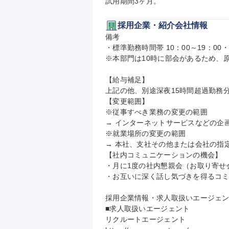
試用期間3ヶ月。
採用企業・紹介会社情報
備考

・標準勤務時間帯 10：00～19：00・
※本部門は10時に部会があるため、原
【給与補足】

上記の他、別途深夜15時間超過勤務分：
【変更範囲】

※従事すべき業務の変更の範囲

→ インターネットサービスなどの企
※就業場所の変更の範囲

→ 本社、支社その他または会社の指
【社内コミュニケーションの機会】

・月に1度の社内懇親会（お取り寄せ会
・お互いに深く話し気づきを得るコミュ
採用企業情報・求人取扱いエージェン
■求人取扱いエージェント

リクルートエージェント
