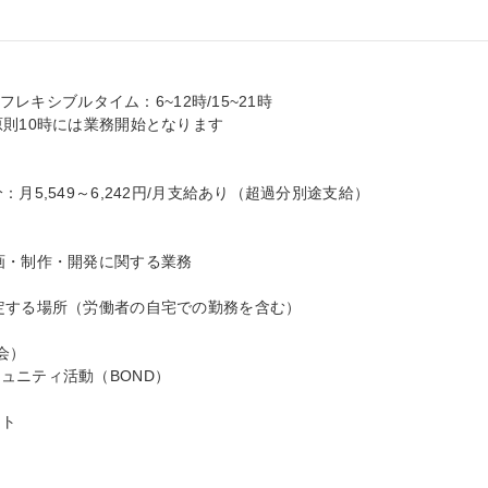
フレキシブルタイム：6~12時/15~21時

則10時には業務開始となります

月5,549～6,242円/月支給あり（超過分別途支給）

画・制作・開発に関する業務

定する場所（労働者の自宅での勤務を含む）

）

ニティ活動（BOND）

ト
