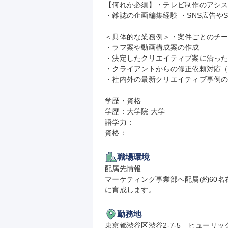
【何れか必須】・テレビ制作のアシス
・雑誌の企画編集経験 ・SNS広告やS
＜具体的な業務例＞・案件ごとのチー
・ラフ案や動画構成案の作成

・決定したクリエイティブ案に沿った
・クライアントからの修正依頼対応（
・社内外の最新クリエイティブ事例の
学歴・資格

学歴：大学院 大学

語学力：

資格：
職場環境
配属先情報

マーケティング事業部へ配属(約60名
に育成します。
勤務地
東京都渋谷区渋谷2-7-5　ヒューリッ