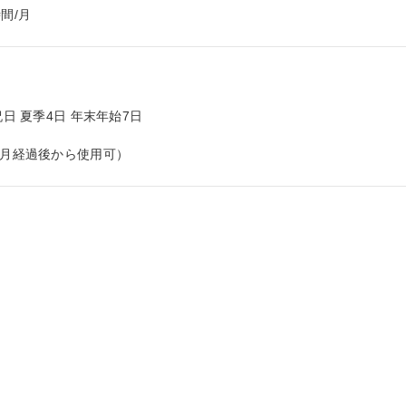
間/月
日 夏季4日 年末年始7日

ヶ月経過後から使用可）

