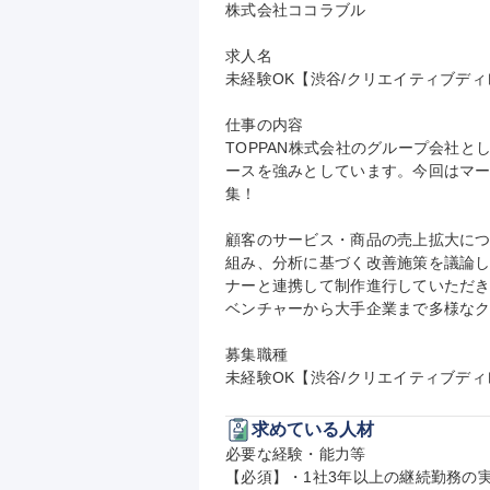
株式会社ココラブル

求人名

未経験OK【渋谷/クリエイティブディレク
仕事の内容

TOPPAN株式会社のグループ会社
ースを強みとしています。今回はマ
集！

顧客のサービス・商品の売上拡大に
組み、分析に基づく改善施策を議論
ナーと連携して制作進行していただ
ベンチャーから大手企業まで多様なク
募集職種

未経験OK【渋谷/クリエイティブディレ
求めている人材
必要な経験・能力等

【必須】・1社3年以上の継続勤務の実