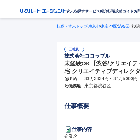
求人を探す
サービス紹介
転職成功ガイド
お
転職・求人トップ
/
東京都
/
東京23区
/
渋谷区
/
未経
正社員
株式会社ココラブル
未経験OK【渋谷/クリエイティ
宅 クリエイティブディレク
33万3334円～37万5000円
月給
東京都渋谷区
勤務地
仕事概要
仕事内容
企業名
