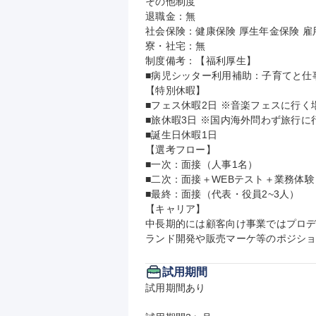
その他制度

退職金：無

社会保険：健康保険 厚生年金保険 雇用
寮・社宅：無

制度備考：【福利厚生】

■病児シッター利用補助：子育てと仕
【特別休暇】

■フェス休暇2日 ※音楽フェスに行く
■旅休暇3日 ※国内海外問わず旅行に
■誕生日休暇1日

【選考フロー】

■一次：面接（人事1名）

■二次：面接＋WEBテスト＋業務体験（
■最終：面接（代表・役員2~3人）

【キャリア】

中長期的には顧客向け事業ではプロデ
ランド開発や販売マーケ等のポジショ
試用期間
試用期間あり
