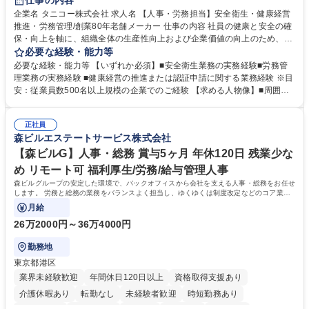
仕事の内容
寮・社宅あり
企業名 タニコー株式会社 求人名 【人事・労務担当】安全衛生・健康経営
推進・労務管理/創業80年老舗メーカー 仕事の内容 社員の健康と安全の確
保・向上を軸に、組織全体の生産性向上および企業価値の向上のため、経
営層と密接に連携しながら、定型業務にとどまらず、制度設計や施策立案
必要な経験・能力等
などの上流工程から関与していただきます。 【主な業務内容】■安全衛生
必要な経験・能力等 【いずれか必須】■安全衛生業務の実務経験■労務管
業務（ストレスチェック、健康診断の運用、産業医との連携 など）■健康
理業務の実務経験 ■健康経営の推進または認証申請に関する業務経験 ※目
経営認証取得に向けた企画・推進■労務管理（労働時間の分析、労働環境
安：従業員数500名以上規模の企業でのご経験 【求める人物像】■周囲
の改善）■規程改定、制度設計、業務改善の推進■労働基準監督署対応、団
（社員・経営層）と円滑にコミュニケーションを図れる方■労務課題に対
体交渉対応 など 【採用背景】現在組織変革期の為、労務領域から組織力
し、迅速かつ的確に対応できる問題解決力をお持ちの方■チームおよび他
を底上げすべく、ともにご活躍いただける方の増員募集となります。 募集
正社員
部門と連携しながら業務を推進できる方■Excelや労務管理システムの実務
森ビルエステートサービス株式会社
職種 【人事・労務担当】安全衛生・健康経営推進・労務管理/創業80年老
使用経験をお持ちの方 学歴・資格 学歴：大学院 大学 高専 短大 専修学校
舗メーカー
高校 語学力： 資格：
【森ビルG】人事・総務 賞与5ヶ月 年休120日 残業少な
め リモート可 福利厚生/労務/給与管理人事
森ビルグループの安定した環境で、バックオフィスから会社を支える人事・総務をお任せ
します。 労務と総務の業務をバランスよく担当し、ゆくゆくは制度改定などのコア業務
にも挑戦できる、やりがいある環境です。
月給
26万2000円～36万4000円
勤務地
東京都港区
業界未経験歓迎
年間休日120日以上
資格取得支援あり
介護休暇あり
転勤なし
未経験者歓迎
時短勤務あり