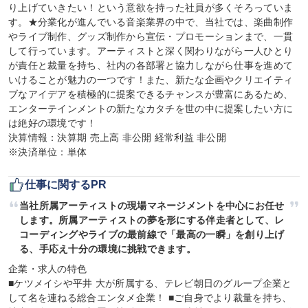
り上げていきたい！という意欲を持った社員が多くそろっていま
す。★分業化が進んでいる音楽業界の中で、当社では、楽曲制作
やライブ制作、グッズ制作から宣伝・プロモーションまで、一貫
して行っています。アーティストと深く関わりながら一人ひとり
が責任と裁量を持ち、社内の各部署と協力しながら仕事を進めて
いけることが魅力の一つです！また、新たな企画やクリエイティ
ブなアイデアを積極的に提案できるチャンスが豊富にあるため、
エンターテインメントの新たなカタチを世の中に提案したい方に
は絶好の環境です！

決算情報：決算期 売上高 非公開 経常利益 非公開

※決済単位：単体
仕事に関するPR
当社所属アーティストの現場マネージメントを中心にお任せ
します。所属アーティストの夢を形にする伴走者として、レ
コーディングやライブの最前線で「最高の一瞬」を創り上げ
る、手応え十分の環境に挑戦できます。
企業・求人の特色

■ケツメイシや平井 大が所属する、テレビ朝日のグループ企業と
して名を連ねる総合エンタメ企業！ ■ご自身でより裁量を持ち、