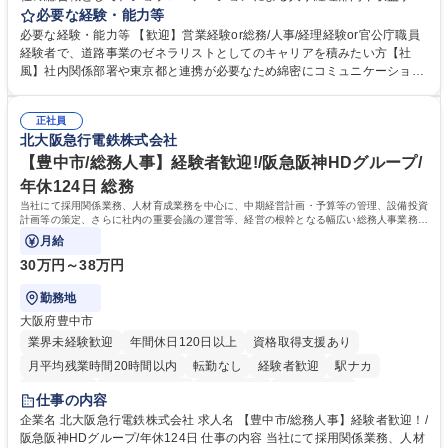
等のフロント部門の部署等幅広い部署での業務をお任せいたします。研修
必要な経験・能力等
制度やキャリア支援が充実しております！ ※下記業務詳細 【業務詳細】■
必要な経験・能力等 【歓迎】営業経験or総務/人事/経理経験or官公庁職員
管理部門：広報、人事、経理など当公社の運営に係る管理業務 ■収益部
経験者で、道路事業のゼネラリストとしてのキャリアを積みたい方【社
門：駐車場の新規開拓、管理運営、新宿駅西口広場の「イベントコーナ
風】社内関係部署や東京都と連携が必要なため綿密にコミュニケーション
ー」などの管理運営 ■道路部門：整備の急がれる骨格幹線道路や木造住宅
を図っています。 【業務の魅力】■幅広く携われる：総合職（事務）で
密集地域の特定整備路線の用地取得、道路に関する普及啓発事業、都内の
は、駐車場の管理運営や道路用地の取得、公益財団法人の中枢を担う管理
道路施設や道路工事現場の見学ツアー事業 ※入社後は上記いずれかの部門
正社員
部門など多岐に渡る業務を経験できます。 ■様々なプロジェクト：駐車場
北大阪急行電鉄株式会社
へ配属。※業務内容変更の範囲：会社の定める業務 募集職種 【都庁グル
事業の他、新宿駅西口広場内に設置された照明を兼ねた広告「ブライトサ
ープ】総合職（事務）◇残業月平均9時間未満／有給年平均16日取得
イン」の管理運営を行うなど、事業収益を生み出す活動を積極的に行って
【豊中市/総務人事】経験者歓迎!/阪急阪神HDグループ/
います。 学歴・資格 学歴：大学院 大学 高専 短大 専修学校 高校 語学力：
年休124日 総務
資格：
当社にて採用関係業務、人材育成業務を中心に、中期経営計画・予算等の管理、設備投資
計画等の策定、さらに社内の重要会議の運営等、経営の根幹となる幅広い総務人事業務全
般を担当していただきます。
月給
30万円～38万円
勤務地
大阪府豊中市
業界未経験歓迎
年間休日120日以上
資格取得支援あり
月平均残業時間20時間以内
転勤なし
経験者歓迎
駅ナカ
退職金あり
完全週休2日制
交通費支給
駅近5分以内
仕事の内容
土日祝休み
服装自由
昼食補助あり
食事補助あり
企業名 北大阪急行電鉄株式会社 求人名 【豊中市/総務人事】経験者歓迎！/
阪急阪神HDグループ/年休124日 仕事の内容 当社にて採用関係業務、人材