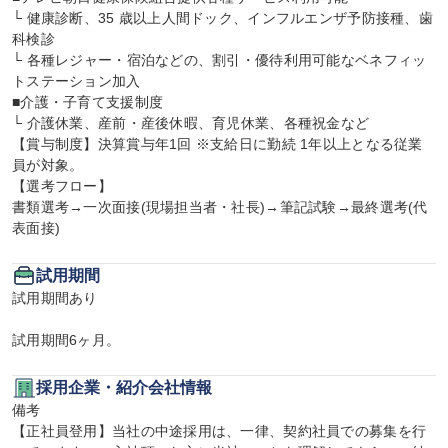
└ 健康診断、35 歳以上人間ドック、インフルエンザ予防接種、歯
科検診

└ 各種レジャー・宿泊などの、割引・優待利用可能なベネフィッ
トステーション加入

■介護・子育て支援制度

└ 介護休業、産前・産後休暇、育児休業、各種祝金など

【賞与制度】決算賞与年1回 ※支給日に勤続 1年以上となる従業
員が対象。

【選考フロー】

書類選考→一次面接(現場担当者・社長)→筆記試験→最終選考(代
表面接)
試用期間
試用期間あり

試用期間6ヶ月。
採用企業・紹介会社情報
備考

【正社員登用】当社の中途採用は、一律、契約社員での募集を行