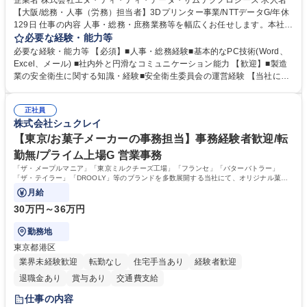
企業名 株式会社エヌ・ティ・ティ・データ・ザムテクノロジーズ 求人名
【大阪/総務・人事（労務）担当者】3Dプリンター事業/NTTデータG/年休
129日 仕事の内容 人事・総務・庶務業務等を幅広くお任せします。本社コ
ーポレート部門と連携しながら、決められた業務だけではなく、社員や現
必要な経験・能力等
場を支えるバックオフィス担当として状況に応じて柔軟に対応いただくこ
必要な経験・能力等 【必須】■人事・総務経験■基本的なPC技術(Word、
とを期待します。 【詳細】■入退社手続き、社員情報管理■入社時オリエ
Excel、メール) ■社内外と円滑なコミュニケーション能力 【歓迎】■製造
ンテーションの実施■勤怠・各種申請内容の確認■採用業務のサポート■来
業の安全衛生に関する知識・経験■安全衛生委員会の運営経験 【当社につ
客・電話対応 ■郵便物の受領・発送・管理■オフィス設備・備品管理■建
いて】 ◎設立したばかりの会社であり、一緒に企業を立ち上げ・拡大しよ
物・設備修繕の手配及び業者対応■押印・契約書管理等の庶務業務■安全衛
うという意欲のある方を求めています。 ◎経営に近い立場で幅広くキャリ
生に関する業務等■健康診断、産業医面談、休職・復職手続き等の労務サ
正社員
アが磨けます。 ◎NTTデータグループであり福利厚生は充実しているとと
株式会社シュクレイ
ポート■社内ルールの運用・各種社内案内■その他、拠点運営に関わる管理
もに、働き方改革も推進しています。 学歴・資格 学歴：大学院 大学 高専
部門業務 募集職種 【大阪/総務・人事（労務）担当者】3Dプリンター事
短大 専修学校 語学力： 資格：
【東京/お菓子メーカーの事務担当】事務経験者歓迎/転
業/NTTデータG/年休129日
勤無/プライム上場G 営業事務
「ザ・メープルマニア」「東京ミルクチーズ工場」「フランセ」「バターバトラー」
「ザ・テイラー」「DROOLY」等のブランドを多数展開する当社にて、オリジナル菓子
ブランド商品の事務業務をお任せいたします。
月給
30万円～36万円
勤務地
東京都港区
業界未経験歓迎
転勤なし
住宅手当あり
経験者歓迎
退職金あり
賞与あり
交通費支給
仕事の内容