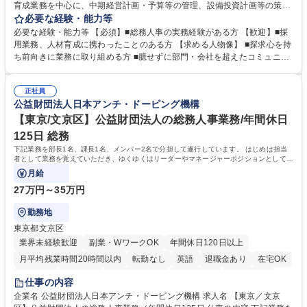
育成業務を中心に、中期経営計画・予算等の管理、設備投資計画等の策
定、さらに社内の重要会議の運営等、経営の根幹となる幅広い総務人事業
必要な経験・能力等
務全般を担当していただきます。 【主な業務内容】 ■採用関係業務および
必要な経験・能力等 【必須】■総務人事の実務経験がある方 【歓迎】■採
人材育成(社員研修)業務の推進 ■中期経営計画および予算等の管理 ■設備
用業務、人材育成に携わったことのある方 【求める人物像】 ■探求心を持
投資計画等の策定 ■社内の重要会議の運営 ■その他総務人事業務全般 【入
ち前向きに業務に取り組める方 ■臆せずに部門・会社を超えたコミュニケ
社後】入社後は採用や育成をメインに担当し将来的には経営根幹に関わる
ーションの取れる方 ■自分で考えて行動のできる方 ■第二の創業期を迎え
総務人事業務全般へ幅広く従事していただきます。 募集職種 【豊中市/総
る当社で組織の次代を担うネクスト人材として長期的に成長したい方 ■周
務人事】経験者歓迎！/阪急阪神HDグループ/年休124日
正社員
囲のメンバーと協調しつつ主体性を持って能動的に業務を推進できる方 学
公益財団法人日本アンチ・ドーピング機構
歴・資格 学歴：大学院 大学 高専 短大 専修学校 高校 語学力： 資格：
【東京/文京区】公益財団法人の総務人事業務/年間休日
125日 総務
下記業務を部長1名、課長1名、メンバー2名で分担して遂行しています。 はじめは担当
者として業務を覚えていただき、ゆくゆくはリーダーやマネージャーポジションとして活
躍いただくことを期待しています。
月給
27万円～35万円
勤務地
東京都文京区
業界未経験歓迎
副業・WワークOK
年間休日120日以上
月平均残業時間20時間以内
転勤なし
英語
退職金あり
在宅OK
賞与あり
育休あり
完全週休2日制
交通費支給
土日祝休み
仕事の内容
食事補助あり
企業名 公益財団法人日本アンチ・ドーピング機構 求人名 【東京／文京