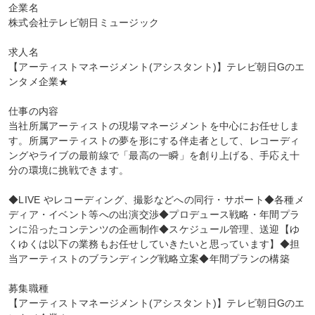
企業名

株式会社テレビ朝日ミュージック

求人名

【アーティストマネージメント(アシスタント)】テレビ朝日Gのエ
ンタメ企業★

仕事の内容

当社所属アーティストの現場マネージメントを中心にお任せしま
す。所属アーティストの夢を形にする伴走者として、レコーディ
ングやライブの最前線で「最高の一瞬」を創り上げる、手応え十
分の環境に挑戦できます。

◆LIVE やレコーディング、撮影などへの同行・サポート◆各種メ
ディア・イベント等への出演交渉◆プロデュース戦略・年間プラ
ンに沿ったコンテンツの企画制作◆スケジュール管理、送迎【ゆ
くゆくは以下の業務もお任せしていきたいと思っています】◆担
当アーティストのブランディング戦略立案◆年間プランの構築

募集職種

【アーティストマネージメント(アシスタント)】テレビ朝日Gのエ