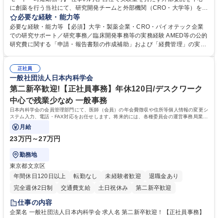
に創薬を行う当社にて、研究開発チームと外部機関（CRO・大学等）をつ
なぐハブとして、契約・発注・予算管理などの研究事務全般をお任せしま
必要な経験・能力等
す。 ■見積取得、発注、検収、請求処理等の事務手続き ■委託先との定例
必要な経験・能力等 【必須】大学・製薬企業・CRO・バイオテック企業
会議の調整・アジェンダ準備・議事録作成 ■研究報告書、試験関連資料、
での研究サポート／研究事務／臨床開発事務等の実務経験 AMED等の公的
SOP等の整備・版管理・保管 ■研究開発の進捗・タイムライン・予算執行
研究費に関する「申請・報告書類の作成補助」および「経費管理」の実務
管理サポート ■AMED等公的研究費の申請・報告書類作成補助および経費
経験 【尚可】 ■URA経験または産学連携・研究費管理の経験 ■AMED等の
管理 ■社内外関係者との連絡調整・その他研究開発に関わる総務・庶務 募
公的研究費の申請・執行管理経験 ■英語での文書読解・メール対応力 【働
集職種 研究事務【フルリモート・時短勤務可】
正社員
き方について】フルリモートやハイブリッド勤務、時短勤務など個々のラ
一般社団法人日本内科学会
イフスタイルに応じた柔軟な働き方が可能です。育児や介護との両立も応
第二新卒歓迎!【正社員事務】年休120日/デスクワーク
援します。 学歴・資格 学歴：大学院 大学 語学力： 資格：
中心で残業少なめ 一般事務
日本内科学会の会員管理部門にて、医師（会員）の年会費徴収や住所等個人情報の変更シ
ステム入力、電話・FAX対応をお任せします。将来的には、各種委員会の運営事務局業務
などにも幅広く携わっていただきます。
月給
23万円～27万円
勤務地
東京都文京区
年間休日120日以上
転勤なし
未経験者歓迎
退職金あり
完全週休2日制
交通費支給
土日祝休み
第二新卒歓迎
仕事の内容
企業名 一般社団法人日本内科学会 求人名 第二新卒歓迎！【正社員事務】