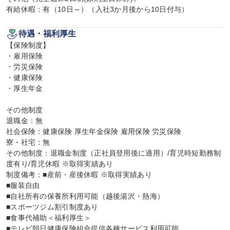
有給休暇：有（10日～）（入社3か月後から10日付与）
待遇・福利厚生
【保険制度】

・雇用保険

・労災保険

・健康保険

・厚生年金

その他制度

退職金：無

社会保険：健康保険 厚生年金保険 雇用保険 労災保険

寮・社宅：無

その他制度：退職金制度（正社員登用後に適用）/育児時短勤務制
度有り/育児休暇 ※取得実績あり

制度備考：■産前・産後休暇 ※取得実績あり

■服装自由

■自社所有の保養所利用可能（越後湯沢・熱海）

■スポーツジム割引制度あり

■食事代補助＜福利厚生＞

■テレビ朝日健康保険組合提供各種サービス利用可能
