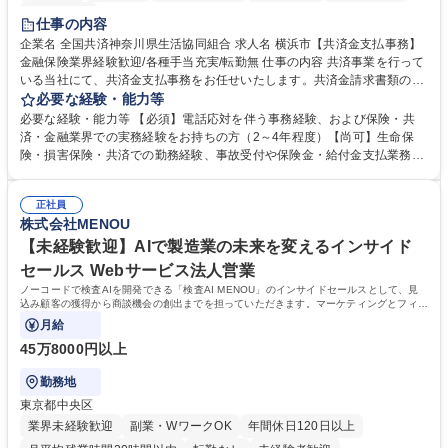
土日祝休み
仕事の内容
企業名 全国共済神奈川県生活協同組合 求人名 横浜市【共済金支払事務】
金融保険業界経験歓迎/各種手当充実/転勤無 仕事の内容 共済事業を行って
いる当社にて、共済金支払事務をお任せいたします。共済金請求書類の受
付・内容確認・審査・データ入力のほか、加入者様や医療機関等からの問
必要な経験・能力等
い合わせ電話対応や書類発送等を担当します。 ■共済金請求書類の受付、
必要な経験・能力等 【必須】電話応対を伴う事務経験、および保険・共
内容確認、および共済金支払に関する審査・事務処理業務全般を担当 ■専
済・金融業界での実務経験をお持ちの方（2～4年程度）【尚可】生命保
用システムへのデータ入力、各種必要書類の作成・発送作業 ■加入者様や
険・損害保険・共済での勤務経験、事故受付や保険金・給付金支払業務経
医療機関等からの各種問い合わせに対する丁寧かつ迅速な電話応対 ■現場
験がある方 【求める人物像】■相手の立場に立った丁寧な対応ができる方
調査の対応および業務プロセスの改善活動 【業務内容の変更範囲】当社の
■チームワークを大切にし、素直に学べる方★外勤の保険営業から内勤事
指定する業務 募集職種 横浜市【共済金支払事務】金融保険業界経験歓迎/
正社員
務へのキャリアチェンジ希望者も大歓迎です！ 学歴・資格 学歴：大学院
株式会社MENOU
各種手当充実/転勤無
大学 高専 短大 専修学校 高校 語学力： 資格：
【未経験歓迎】AIで製造業の未来を変えるインサイド
セールス Webサービス法人営業
ノーコードで検査AIを開発できる「検査AI MENOU」のインサイドセールスとして、見
込み顧客の獲得から商談機会の創出までを担っていただきます。マーケティングとフィー
ルドセールスをつなぐ役割として、
月給
45万8000円以上
勤務地
東京都中央区
業界未経験歓迎
副業・WワークOK
年間休日120日以上