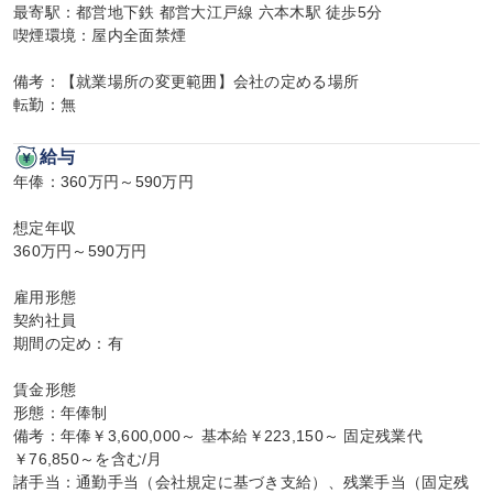
最寄駅：都営地下鉄 都営大江戸線 六本木駅 徒歩5分

喫煙環境：屋内全面禁煙

備考：【就業場所の変更範囲】会社の定める場所

転勤：無
給与
年俸：360万円～590万円

想定年収

360万円～590万円

雇用形態

契約社員

期間の定め：有

賃金形態

形態：年俸制

備考：年俸￥3,600,000～ 基本給￥223,150～ 固定残業代
￥76,850～を含む/月

諸手当：通勤手当（会社規定に基づき支給）、残業手当（固定残