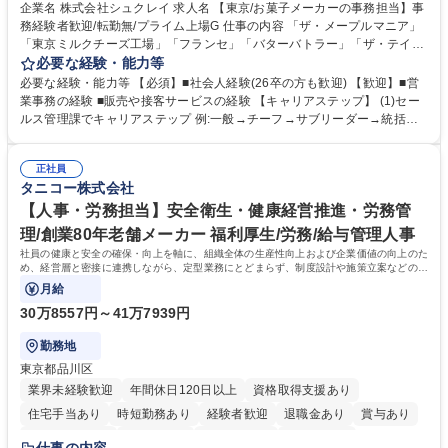
企業名 株式会社シュクレイ 求人名 【東京/お菓子メーカーの事務担当】事
務経験者歓迎/転勤無/プライム上場G 仕事の内容 「ザ・メープルマニア」
「東京ミルクチーズ工場」「フランセ」「バターバトラー」「ザ・テイラ
ー」「DROOLY」等のブランドを多数展開する当社にて、オリジナル菓子
必要な経験・能力等
ブランド商品の事務業務をお任せいたします。 【具体的な業務内容】 ■店
必要な経験・能力等 【必須】■社会人経験(26卒の方も歓迎) 【歓迎】■営
舗からの発注受付/PC入力業務 ■受電対応(社内/社外) ■商品のマスター登
業事務の経験 ■販売や接客サービスの経験 【キャリアステップ】 (1)セー
録 ■日々の売上抽出・報告 ■提携企業への書類送付業務 ■契約書管理業務
ルス管理課でキャリアステップ 例:一般→チーフ→サブリーダー→統括リ
■ホームページへの問い合わせ対応 など 募集職種 【東京/お菓子メーカー
ーダー→マネージャー (2)他ポジションへのキャリアも可能 ※過去、未経
の事務担当】事務経験者歓迎/転勤無/プライム上場G
験で経営管理部内で経理へ異動した方もいらっしゃいます。年3回の面談
正社員
や個別面談を通してご自身のキャリアと向き合っていただき、会社として
タニコー株式会社
もバックアップしていきます。 学歴・資格 学歴：大学院 大学 高専 短大
専修学校 高校 語学力： 資格：
【人事・労務担当】安全衛生・健康経営推進・労務管
理/創業80年老舗メーカー 福利厚生/労務/給与管理人事
社員の健康と安全の確保・向上を軸に、組織全体の生産性向上および企業価値の向上のた
め、経営層と密接に連携しながら、定型業務にとどまらず、制度設計や施策立案などの上
流工程から関与していただきます。
月給
30万8557円～41万7939円
勤務地
東京都品川区
業界未経験歓迎
年間休日120日以上
資格取得支援あり
住宅手当あり
時短勤務あり
経験者歓迎
退職金あり
賞与あり
完全週休2日制
交通費支給
駅近5分以内
土日祝休み