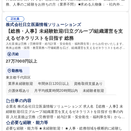
出張もございます。 ※担当業務を持ちつつ、お互いに助け合いながら、総
務、人事のご経験をお持ちの方（業界不問） ■求める人物像：・社内外の
務部という組織として協力しながら進める体制です。 募集職種 【大阪】
関係各部門との調整を率先して行い、業務を円滑に遂行できる協調性やコ
総務人事＜未経験歓迎＞◇三菱電機G・社会インフラを支える/年休127日
ミュニケーション能力を持っている方 ・人事総務領域に興味がありゼネラ
正社員
リスト志向をお持ちの方 学歴・資格 学歴：大学院 大学 語学力： 資格：
株式会社日立医薬情報ソリューションズ
【総務・人事】未経験歓迎/日立グループ/組織運営を支
えるゼネラリストを目指す 総務
入社直後は労務（労務管理・給与計算・安全衛生・福利厚生等）からお任せいたします。
将来は総務・採用・教育業務へ守備範囲を広げ、組織運営を支えるゼネラリストをめざせ
ます。
月給
27万7000円以上
勤務地
東京都千代田区
業界未経験歓迎
年間休日120日以上
資格取得支援あり
介護休暇あり
月平均残業時間20時間以内
未経験者歓迎
住宅手当あり
時短勤務あり
退職金あり
在宅OK
賞与あり
仕事の内容
育休あり
完全週休2日制
交通費支給
土日祝休み
寮・社宅あり
企業名 株式会社日立医薬情報ソリューションズ 求人名 【総務・人事】未
経験歓迎/日立グループ/組織運営を支えるゼネラリストを目指す 仕事の内
容 入社直後は労務（労務管理・給与計算・安全衛生・福利厚生等）からお
任せいたします。将来は総務・採用・教育業務へ守備範囲を広げ、組織運
必要な経験・能力等
営を支えるゼネラリストをめざせます。 ・初期業務：労働時間管理、給与
必要な経験・能力等 ★未経験歓迎！ ★人事・総務領域を横断的に経験し