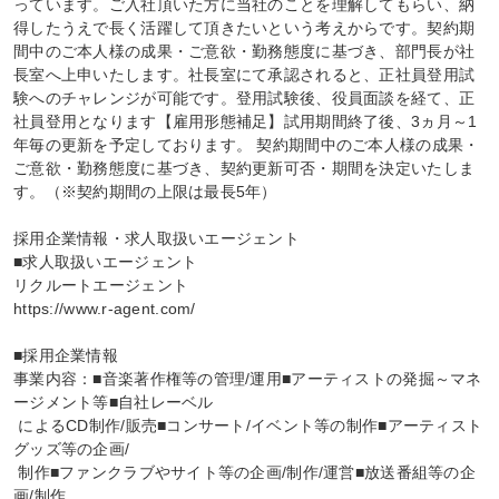
っています。ご入社頂いた方に当社のことを理解してもらい、納
得したうえで長く活躍して頂きたいという考えからです。契約期
間中のご本人様の成果・ご意欲・勤務態度に基づき、部門長が社
長室へ上申いたします。社長室にて承認されると、正社員登用試
験へのチャレンジが可能です。登用試験後、役員面談を経て、正
社員登用となります【雇用形態補足】試用期間終了後、3ヵ月～1
年毎の更新を予定しております。 契約期間中のご本人様の成果・
ご意欲・勤務態度に基づき、契約更新可否・期間を決定いたしま
す。（※契約期間の上限は最長5年）

採用企業情報・求人取扱いエージェント

■求人取扱いエージェント

リクルートエージェント

https://www.r-agent.com/

■採用企業情報

事業内容：■音楽著作権等の管理/運用■アーティストの発掘～マネ
ージメント等■自社レーベル

 によるCD制作/販売■コンサート/イベント等の制作■アーティスト
グッズ等の企画/

 制作■ファンクラブやサイト等の企画/制作/運営■放送番組等の企
画/制作
