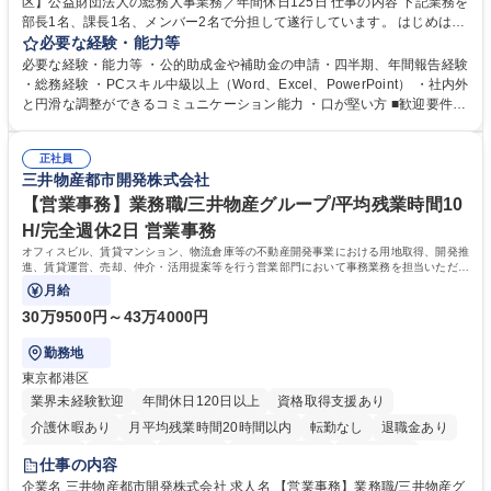
区】公益財団法人の総務人事業務／年間休日125日 仕事の内容 下記業務を
部長1名、課長1名、メンバー2名で分担して遂行しています。 はじめは担
当者として業務を覚えていただき、ゆくゆくはリーダーやマネージャーポ
必要な経験・能力等
ジションとして活躍いただくことを期待しています。 【総務・人事グルー
必要な経験・能力等 ・公的助成金や補助金の申請・四半期、年間報告経験
プの業務内容】 ・人事制度関連 ・採用活動 ・教育研修の企画、実行 ・勤
・総務経験 ・PCスキル中級以上（Word、Excel、PowerPoint） ・社内外
怠管理 ・官公庁への各種提出 ・法定の会議運営（評議員会、理事会） ・
と円滑な調整ができるコミュニケーション能力 ・口が堅い方 ■歓迎要件
コンプライアンス ・内部規程やルールの管理、整備、文書管理 ・契約関
・採用業務経験 ・英語に抵抗がない方 ・営業経験 学歴・資格 学歴：大学
連 ・衛生管理 ・防災関連・公的助成金の管理・オフィス、ファシリティ
院 大学 高専 短大 専修学校 高校 語学力： 資格：
管理 ・福利厚生関連 ・職員からの問合せ、相談対応 ・その他日常の総務
正社員
三井物産都市開発株式会社
業務全般 募集職種 【東京／文京区】公益財団法人の総務人事業務／年間
休日125日
【営業事務】業務職/三井物産グループ/平均残業時間10
H/完全週休2日 営業事務
オフィスビル、賃貸マンション、物流倉庫等の不動産開発事業における用地取得、開発推
進、賃貸運営、売却、仲介・活用提案等を行う営業部門において事務業務を担当いただき
ます。
月給
30万9500円～43万4000円
勤務地
東京都港区
業界未経験歓迎
年間休日120日以上
資格取得支援あり
介護休暇あり
月平均残業時間20時間以内
転勤なし
退職金あり
在宅OK
賞与あり
育休あり
完全週休2日制
交通費支給
仕事の内容
駅近5分以内
土日祝休み
寮・社宅あり
企業名 三井物産都市開発株式会社 求人名 【営業事務】業務職/三井物産グ