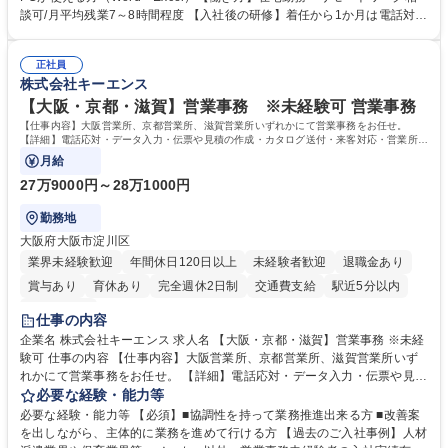
って対応、情報提供するとともにグループ内活動に反映しています。 【具
談可/月平均残業7～8時間程度 【入社後の研修】着任から1か月は電話対応
体的には】電話応対、メール、お手紙対応、ご指摘品調査報告書作成、有
のOJTを中心に実施し、電話対応に慣れた段階でメール・手紙のOJTを実
人チャットボット対応など。 【1日の対応件数】■電話：月間一人当たり
施する予定です。独り立ち以降もしっかりフォローする体制を整えていま
平均100件前後■メール・手紙：同上40件前後 募集職種 中野本社【お客様
正社員
すのでご安心ください。 【当社について】キリングループの広報機能を担
株式会社キーエンス
相談室】お客様のお声をもとにより良い商品づくりへ貢献
う会社として、お客様との出会いを大切にし、磨き上げたホスピタリティ
を込めてコミュニケーションをとりながら広報関連業務を行っておりま
【大阪・京都・滋賀】営業事務 ※未経験可 営業事務
す。 学歴・資格 学歴：大学院 大学 高専 短大 専修学校 高校 語学力： 資
【仕事内容】大阪営業所、京都営業所、滋賀営業所いずれかにて営業事務をお任せ。
格：
【詳細】電話応対・データ入力・伝票や見積の作成・カタログ送付・来客対応・営業所内
で発生する事務業務や業務改善をお任せ。
月給
27万9000円～28万1000円
勤務地
大阪府大阪市淀川区
業界未経験歓迎
年間休日120日以上
未経験者歓迎
退職金あり
賞与あり
育休あり
完全週休2日制
交通費支給
駅近5分以内
土日祝休み
仕事の内容
企業名 株式会社キーエンス 求人名 【大阪・京都・滋賀】営業事務 ※未経
験可 仕事の内容 【仕事内容】大阪営業所、京都営業所、滋賀営業所いず
れかにて営業事務をお任せ。 【詳細】電話応対・データ入力・伝票や見積
の作成・カタログ送付・来客対応・営業所内で発生する事務業務や業務改
必要な経験・能力等
善をお任せ。 【教育制度】ご入社後、育成担当とペアになりながらOJTに
必要な経験・能力等 【必須】■協調性を持って業務推進出来る方 ■改善案
て業務を覚えていただくことが可能です。業務システムがきちんと構築さ
を出しながら、主体的に業務を進めて行ける方 【過去のご入社事例】人材