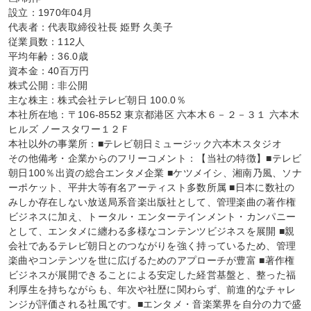
設立：1970年04月

代表者：代表取締役社長 姫野 久美子

従業員数：112人

平均年齢：36.0歳

資本金：40百万円

株式公開：非公開

主な株主：株式会社テレビ朝日 100.0％

本社所在地：〒106-8552 東京都港区 六本木６－２－３１ 六本木
ヒルズ ノースタワー１２Ｆ

本社以外の事業所：■テレビ朝日ミュージック六本木スタジオ

その他備考・企業からのフリーコメント：【当社の特徴】■テレビ
朝日100％出資の総合エンタメ企業 ■ケツメイシ、湘南乃風、ソナ
ーポケット、平井大等有名アーティスト多数所属 ■日本に数社の
みしか存在しない放送局系音楽出版社として、管理楽曲の著作権
ビジネスに加え、トータル・エンターテインメント・カンパニー
として、エンタメに纏わる多様なコンテンツビジネスを展開 ■親
会社であるテレビ朝日とのつながりを強く持っているため、管理
楽曲やコンテンツを世に広げるためのアプローチが豊富 ■著作権
ビジネスが展開できることによる安定した経営基盤と、整った福
利厚生を持ちながらも、年次や社歴に関わらず、前進的なチャレ
ンジが評価される社風です。■エンタメ・音楽業界を自分の力で盛