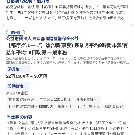
事していただきます。 ■窓口/後方/ロビーにて事務手続等の受付・オペレ
必要な経験・能力等
ーション、お客様対応 ■窓口にて、ご来店された個人のお客様に対して金
必要な経験・能力等 【必須】★顧客折衝経験を活かしてご活躍可能な環境
融商品のご提案 ■効率的な事務運用の検討・構築等 ≪業務紹介：ご応募前
です。 ■販売or接客or窓口業務or営業経験をお持ちの方(業界不問) ※対話
に必ずご覧ください≫ ※記事 https://www.mysite.bk.mufg.jp/career/circle/
を通じてニーズをヒアリングし対応/提案を実施した経験必須 ■正社員とし
article17/ ※動画 https://youtu.be/H-S7HaJqqbg 募集職種 【東京都】本支
ての就業経験1年以上 【歓迎】■金融業界での就業経験■銀行での預金為替
店の窓口業務(事務手続受付/資産運用提案)/後方事務/ロビー応対
事務経験 ■金融商品の提案・販売経験 ≪魅力≫研修やOJT環境が整ってい
正社員
るので安心して入行いただけます。 幅広いキャリアの選択肢があり、公募
公益財団法人東京都道路整備保全公社
や社内副業等を活用し、 一人ひとりが挑戦できるカルチャーが浸透してい
ます。 学歴・資格 学歴：大学院 大学 高専 短大 専修学校 高校 語学力：
【都庁グループ】総合職(事務) 残業月平均9時間未満/有
資格：
給年平均16日取得 一般事務
当社の総合職として、ジョブローテーションによる人事経理部門や収益事業等のフロント
部門の部署等幅広い部署での業務をお任せいたします。研修制度やキャリア支援が充実し
ております！ ※下記業務詳細
月給
22万1500円～30万円
勤務地
東京都新宿区
業界未経験歓迎
年間休日120日以上
介護休暇あり
月平均残業時間20時間以内
転勤なし
住宅手当あり
経験者歓迎
研修あり
退職金あり
賞与あり
完全週休2日制
交通費支給
仕事の内容
駅近5分以内
資格取得手当あり
食事補助あり
企業名 公益財団法人東京都道路整備保全公社 求人名 【都庁グループ】総
合職（事務）◇残業月平均9時間未満／有給年平均16日取得 仕事の内容 当
社の総合職として、ジョブローテーションによる人事経理部門や収益事業