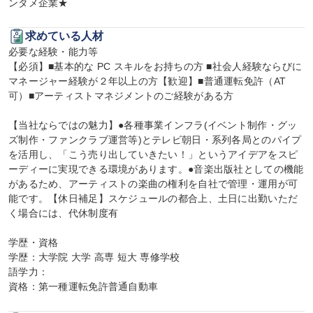
ンタメ企業★
求めている人材
必要な経験・能力等

【必須】■基本的な PC スキルをお持ちの方 ■社会人経験ならびに
マネージャー経験が２年以上の方【歓迎】■普通運転免許（AT
可）■アーティストマネジメントのご経験がある方

【当社ならではの魅力】●各種事業インフラ(イベント制作・グッ
ズ制作・ファンクラブ運営等)とテレビ朝日・系列各局とのパイプ
を活用し、「こう売り出していきたい！」というアイデアをスピ
ーディーに実現できる環境があります。●音楽出版社としての機能
があるため、アーティストの楽曲の権利を自社で管理・運用が可
能です。【休日補足】スケジュールの都合上、土日に出勤いただ
く場合には、代休制度有

学歴・資格

学歴：大学院 大学 高専 短大 専修学校

語学力：

資格：第一種運転免許普通自動車