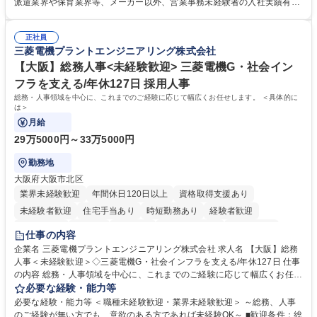
れているため、スムーズに仕事に慣れることができる環境です。また、
派遣業界や保育業界等、メーカー以外、営業事務未経験者の入社実績有
「チームで成果を出す文化」があり、良いやり方を積極的に共有しながら
【当社の事務職について】単なる事務ではなく主体性を発揮したサポート
常に改善を目指す風土のため、安心して業務に取り組んでいただけます。
により、キーエンスの付加価値向上に貢献します。ベースの定型業務に加
募集職種 【大阪・京都・滋賀】営業事務 ※未経験可
正社員
えて、お客様や社員の状況に合わせ、能動的なサポート、改善の動きも期
三菱電機プラントエンジニアリング株式会社
待され。組織を支えるスペシャリストとして、チームに貢献し、結果的に
社員から頼られる存在になることができます。平均19:30の退勤以降の業
【大阪】総務人事<未経験歓迎> 三菱電機G・社会イン
務の持ち帰りも禁止されており、メリハリのある働き方となります。 学
フラを支える/年休127日 採用人事
歴・資格 学歴：大学院 大学 高専 短大 語学力： 資格：
総務・人事領域を中心に、これまでのご経験に応じて幅広くお任せします。 ＜具体的に
は＞
月給
29万5000円～33万5000円
勤務地
大阪府大阪市北区
業界未経験歓迎
年間休日120日以上
資格取得支援あり
未経験者歓迎
住宅手当あり
時短勤務あり
経験者歓迎
退職金あり
在宅OK
賞与あり
完全週休2日制
交通費支給
仕事の内容
駅近5分以内
土日祝休み
服装自由
寮・社宅あり
食事補助あり
企業名 三菱電機プラントエンジニアリング株式会社 求人名 【大阪】総務
人事＜未経験歓迎＞◇三菱電機G・社会インフラを支える/年休127日 仕事
の内容 総務・人事領域を中心に、これまでのご経験に応じて幅広くお任せ
します。 ＜具体的には＞ ・総務/人事労務（給与・社保・勤怠管理など）
必要な経験・能力等
・採用・教育研修 ・福利厚生運用 など ※基本的には事務所勤務ですが、
必要な経験・能力等 ＜職種未経験歓迎・業界未経験歓迎＞ ～総務、人事
採用や教育等の業務内容により、関西圏以外への日帰り・宿泊を伴う国内
のご経験が無い方でも、意欲のある方であれば未経験OK～ ■歓迎条件：総