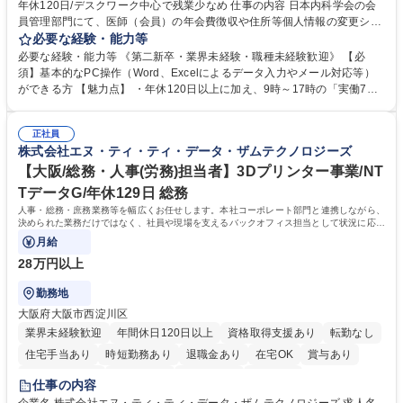
年休120日/デスクワーク中心で残業少なめ 仕事の内容 日本内科学会の会
員管理部門にて、医師（会員）の年会費徴収や住所等個人情報の変更シス
テム入力、電話・FAX対応をお任せします。将来的には、各種委員会の運
必要な経験・能力等
営事務局業務などにも幅広く携わっていただきます。 【会員管理・データ
必要な経験・能力等 《第二新卒・業界未経験・職種未経験歓迎》 【必
入力業務】 ・医師（会員）の住所変更、個人情報のシステム登録・更新
須】基本的なPC操作（Word、Excelによるデータ入力やメール対応等）
・年会費の徴収管理や入金データの照合確認 【問い合わせ対応】 ・会員
ができる方 【魅力点】 ・年休120日以上に加え、9時～17時の「実働7時
（医師）からの電話、FAX、ネット申請に伴う相談受付 ・複雑な案件のへ
間勤務」で残業も少なくワークライフバランスは抜群です。 【将来的な業
のエスカレーション・連携対応 募集職種 第二新卒歓迎！【正社員事務】
務（各種委員会運営）】 ・学会内における各種委員会のスケジュール調
年休120日/デスクワーク中心で残業少なめ
正社員
整、資料作成、当日の運営サポート 学歴・資格 学歴：大学院 大学 語学
株式会社エヌ・ティ・ティ・データ・ザムテクノロジーズ
力： 資格：
【大阪/総務・人事(労務)担当者】3Dプリンター事業/NT
TデータG/年休129日 総務
人事・総務・庶務業務等を幅広くお任せします。本社コーポレート部門と連携しながら、
決められた業務だけではなく、社員や現場を支えるバックオフィス担当として状況に応じ
て柔軟に対応いただくことを期待します。
月給
28万円以上
勤務地
大阪府大阪市西淀川区
業界未経験歓迎
年間休日120日以上
資格取得支援あり
転勤なし
住宅手当あり
時短勤務あり
退職金あり
在宅OK
賞与あり
完全週休2日制
交通費支給
土日祝休み
服装自由
仕事の内容