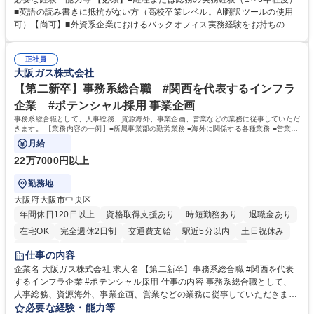
できる環境です。 ■日常経理、月次および年次決算サポート業務 ■本国
■英語の読み書きに抵抗がない方（高校卒業レベル。AI翻訳ツールの使用
（グローバル）との英文メール対応（AI翻訳ツール等を使用しての対応で
可）【尚可】■外資系企業におけるバックオフィス実務経験をお持ちの方
問題ございません） ■オフィス環境整備、郵便物の発送・受取等の総務業
【必須・尚可要件】簿記などの特別な資格や、TOEIC等のスコアは求めて
務全般 ■その他バックオフィス関連サポート ※ご経験に合わせて無理なく
おりません。日々の事務処理を丁寧かつ正確に行える方を歓迎します。
業務をお任せします。残業も基本的には発生せず、ご自身のペースで業務
正社員
【働き方について】現在は週4日程度の在宅勤務を実施しており、ワーク
大阪ガス株式会社
を進めやすく定着率の高い環境です。 募集職種 東京【経理・総務】週1日
ライフバランスを重視する方に最適な環境です（フルリモートも面接で相
出社程度のリモート中心/残業基本無/独立系ファーム
談可）。【求める人物像】幅広いバックオフィス業務に柔軟に対応でき、
【第二新卒】事務系総合職 #関西を代表するインフラ
社内外と円滑にコミュニケーションを取りながら業務を推進できる方 学
企業 #ポテンシャル採用 事業企画
歴・資格 学歴：大学院 大学 高専 短大 専修学校 高校 語学力： 資格：
事務系総合職として、人事総務、資源海外、事業企画、営業などの業務に従事していただ
きます。 【業務内容の一例】■所属事業部の勤労業務 ■海外に関係する各種業務 ■営業部
門の企画スタッフ、ルート営業
月給
22万7000円以上
勤務地
大阪府大阪市中央区
年間休日120日以上
資格取得支援あり
時短勤務あり
退職金あり
在宅OK
完全週休2日制
交通費支給
駅近5分以内
土日祝休み
服装自由
第二新卒歓迎
寮・社宅あり
食事補助あり
仕事の内容
企業名 大阪ガス株式会社 求人名 【第二新卒】事務系総合職 #関西を代表
するインフラ企業 #ポテンシャル採用 仕事の内容 事務系総合職として、
人事総務、資源海外、事業企画、営業などの業務に従事していただきま
す。 【業務内容の一例】■所属事業部の勤労業務 ■海外に関係する各種業
必要な経験・能力等