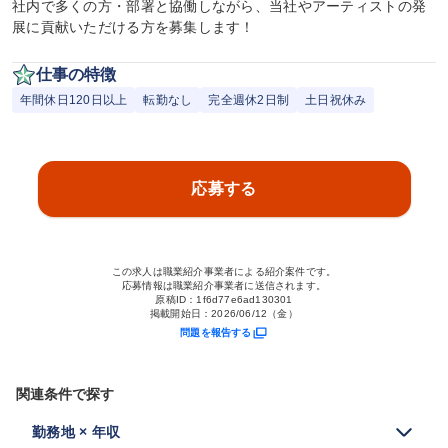
社内で多くの方・部署と協働しながら、当社やアーティストの発
展に貢献いただける方を募集します！
仕事の特徴
年間休日120日以上
転勤なし
完全週休2日制
土日祝休み
応募する
この求人は職業紹介事業者による紹介案件です。
応募情報は職業紹介事業者に送信されます。
原稿ID：
1f6d77e6ad130301
掲載開始日：
2026/06/12（金）
問題を報告する
関連条件で探す
勤務地 × 年収