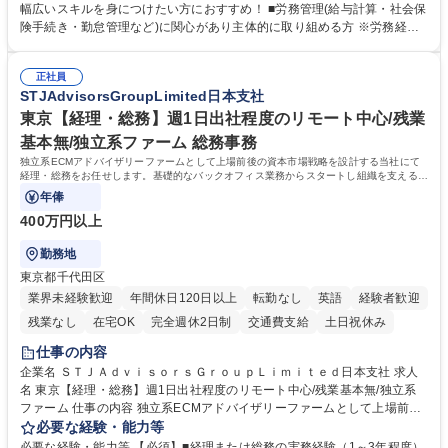
計算、社会保険対応、福利厚生管理、安全衛生、健康経営推進等をお任せ
幅広いスキルを身につけたい方におすすめ！ ■労務管理(給与計算・社会保
します。ご経験に応じて、休職者管理など、幅広く経験を積んでいただき
険手続き・勤怠管理など)に関心があり主体的に取り組める方 ※労務経験
ます。 ・将来的な広がり：総務・採用・教育・税務対応・経営企画等。
者は早期にご活躍いただけます。 ■チームで仕事を推進できる方■将来は
★メンバーがマンツーマンで丁寧に教えるため、ご経験が浅くても安心！
マネジメント職として活躍したい 【尚可】■人事、労務、採用、教育業務
幅広く経験を積みたい意欲がある方に最適な環境です。 募集職種 【総
正社員
のご経験 ■労務管理（給与計算・社会保険手続き・勤怠管理など）の経験
STJAdvisorsGroupLimited日本支社
務・人事】未経験歓迎/日立グループ/組織運営を支えるゼネラリストを目
■衛生管理者の資格をお持ちの方 学歴・資格 学歴：大学院 大学 高専 短大
指す
専修学校 高校 語学力： 資格：
東京【経理・総務】週1日出社程度のリモート中心/残業
基本無/独立系ファーム 総務事務
独立系ECMアドバイザリーファームとして上場前後の資本市場戦略を設計する当社にて
経理・総務をお任せします。基礎的なバックオフィス業務からスタートし組織を支える専
任担当として広く活躍できる環境です。
年俸
400万円以上
勤務地
東京都千代田区
業界未経験歓迎
年間休日120日以上
転勤なし
英語
経験者歓迎
残業なし
在宅OK
完全週休2日制
交通費支給
土日祝休み
仕事の内容
企業名 ＳＴＪＡｄｖｉｓｏｒｓＧｒｏｕｐＬｉｍｉｔｅｄ日本支社 求人
名 東京【経理・総務】週1日出社程度のリモート中心/残業基本無/独立系
ファーム 仕事の内容 独立系ECMアドバイザリーファームとして上場前後
の資本市場戦略を設計する当社にて経理・総務をお任せします。基礎的な
必要な経験・能力等
バックオフィス業務からスタートし組織を支える専任担当として広く活躍
必要な経験・能力等 【必須】■経理または総務の実務経験（1～3年程度）