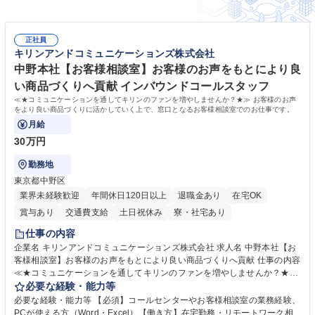
正社員
キリンアンドコミュニケーションズ株式会社
中野本社【お客様相談室】お客様のお声をもとにより良
い商品づくりへ貢献 インバウンドコールスタッフ
≪★コミュニケーションを通してキリンのファンを増やしませんか？★≫ お客様のお声
をより良い商品づくりに活かしていく上で、窓口となるお客様相談室でのお仕事です。
月給
30万円
勤務地
東京都中野区
業界未経験歓迎
年間休日120日以上
退職金あり
在宅OK
賞与あり
交通費支給
土日祝休み
寮・社宅あり
仕事の内容
企業名 キリンアンドコミュニケーションズ株式会社 求人名 中野本社【お
客様相談室】お客様のお声をもとにより良い商品づくりへ貢献 仕事の内容
≪★コミュニケーションを通してキリンのファンを増やしませんか？★≫
お客様のお声をより良い商品づくりに活かしていく上で、窓口となるお客
必要な経験・能力等
様相談室でのお仕事です。 日々お客様からいただくキリングループへのご
必要な経験・能力等 【必須】コールセンターやお客様相談室の業務経験、
意見を、企業活動に活かしています。お客様からの声に迅速かつ誠意をも
PCが使える方（Word・Excel）【働き方】在宅勤務・リモートワーク相