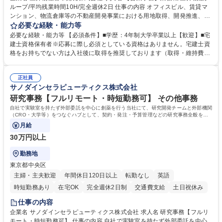
ループ/平均残業時間10H/完全週休2日 仕事の内容 オフィスビル、賃貸マ
ンション、物流倉庫等の不動産開発事業における用地取得、開発推進、賃
貸運営、売却、仲介・活用提案等を行う営業部門において事務業務を担当
必要な経験・能力等
いただきます。 【詳細】・契約書管理、契約書製本、捺印対応、ファイリ
必要な経験・能力等 【必須条件】■学歴：4年制大学卒業以上【歓迎】■宅
ング、登記簿取得、調書取得・支払業務（各種費用支払、支払管理、請
建士資格保有者※応募に際し必須としている資格はありません。宅建士資
求・支払データ登録、取引先マスター申請対応）・予算作成及び予実管
格をお持ちでない方は入社後に取得を推奨しております（取得・維持費用
理・各種稟議書、報告書作成業務・各種台帳管理、交際費・会議費支払報
の一部補助あり） 【求める人物像】 ・向学心豊かで、主体的に行動でき
告書作成及び月次管理・部内総務庶務全般 など※※配属先によっては上記
る方。 ・社内外の多様な関係者と協調して業務を進められるコミュニケー
の他に担当頂く業務が発生する場合があります。 募集職種 【営業事務】
正社員
ション力がある方。 ・チャレンジを厭わず、粘り強く業務に取り組める
サノダインセラピューティクス株式会社
業務職/三井物産グループ/平均残業時間10H/完全週休2日
方。多様な関係者と謙虚に信頼関係を構築でき、期限を意識したスケジュ
ール管理が出来る方。※将来的に他部署（営業部門、コーポレート部門）
研究事務【フルリモート・時短勤務可】 その他事務
へのジョブローテーションの可能性があります。 学歴・資格 学歴：大学
自社で実験室を持たず外部委託を中心に創薬を行う当社にて、研究開発チームと外部機関
院 大学 語学力： 資格：宅地建物取引士
（CRO・大学等）をつなぐハブとして、契約・発注・予算管理などの研究事務全般をお
任せします。
月給
30万円以上
勤務地
東京都中央区
主婦・主夫歓迎
年間休日120日以上
転勤なし
英語
時短勤務あり
在宅OK
完全週休2日制
交通費支給
土日祝休み
仕事の内容
企業名 サノダインセラピューティクス株式会社 求人名 研究事務【フルリ
モート・時短勤務可】 仕事の内容 自社で実験室を持たず外部委託を中心