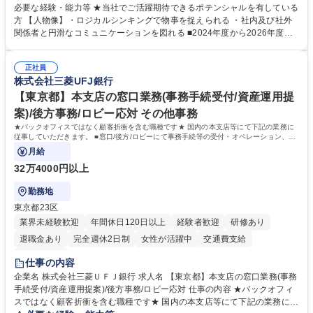
務 ■営業部門の企画スタッフ、ルート営業 【キャリアパス】入社後の配属
必要な経験・能力等 ★当社でご活躍期待できるポテンシャルを有している
ポジションで一定期間ご活躍頂いた後、本人の適性及び将来のキャリアを
方 【人物像】・ロジカルシンキングで物事を捉えられる ・社内及び社外
鑑みてジョブローテーションを行います。 【育成】OJTでの現場育成や研
関係者と円滑なコミュニケーションを図れる ■2024年度から2026年度ま
修カリキュラムを通じて、Daigasグループの業務で必要となる知識につい
での3ヵ年を対象とする「Daigasグループ中期経営計画2026」を策定しま
て学んでいただきます。 募集職種 【第二新卒】事務系総合職 #関西を代
した。https://www.osakagas.co.jp/company/press/pr2024/1777576_564
表するインフラ企業 #ポテンシャル採用
正社員
72.html ■エネルギーセキュリティの不安定化や気候変動による自然災害の
株式会社三菱UFJ銀行
甚大化など、これまで以上に社会課題解決の重要性が高まっています。
「未来の日常」の創造に向けて持続可能な社会の実現に貢献してまいりま
【東京都】本支店の窓口業務(事務手続受付/資産運用提
す。 学歴・資格 学歴：大学院 大学 語学力： 資格：
案)/後方事務/ロビー応対 その他事務
★バックオフィスではなく顧客折衝を含む職種です★ 国内の本支店等にて下記の業務に
従事していただきます。 ■窓口/後方/ロビーにて事務手続等の受付・オペレーション、お
客様対応
月給
32万4000円以上
勤務地
東京都23区
業界未経験歓迎
年間休日120日以上
経験者歓迎
研修あり
退職金あり
完全週休2日制
女性が活躍中
交通費支給
土日祝休み
仕事の内容
企業名 株式会社三菱ＵＦＪ銀行 求人名 【東京都】本支店の窓口業務(事務
手続受付/資産運用提案)/後方事務/ロビー応対 仕事の内容 ★バックオフィ
スではなく顧客折衝を含む職種です★ 国内の本支店等にて下記の業務に従