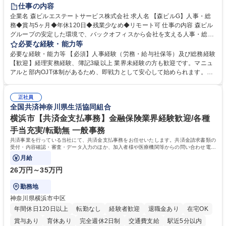
経験者歓迎
退職金あり
在宅OK
賞与あり
育休あり
仕事の内容
完全週休2日制
交通費支給
長期歓迎
駅近5分以内
土日祝休み
企業名 森ビルエステートサービス株式会社 求人名 【森ビルG】人事・総
務◆賞与5ヶ月◆年休120日◆残業少なめ◆リモート可 仕事の内容 森ビル
グループの安定した環境で、バックオフィスから会社を支える人事・総務
をお任せします。 労務と総務の業務をバランスよく担当し、ゆくゆくは制
必要な経験・能力等
度改定などのコア業務にも挑戦できる、やりがいある環境です。 ■勤怠管
必要な経験・能力等 【必須】人事経験（労務・給与社保等）及び総務経験
理、給与計算、社会保険手続き、年末調整等の労務管理全般 ■入退社手続
【歓迎】経理実務経験、簿記3級以上 業界未経験の方も歓迎です。マニュ
き、社内規定の改定や人事制度改定などのコア業務 ■社内イベントの企画
アルと部内OJT体制があるため、即戦力として安心して始められます。
運営やその他総務業務全般 ※労務と総務を1：1の割合でお任せ。 入社後
【魅力・やりがい】森ビルGの安定基盤で労務から総務まで幅広く携われ
は部内のOJTを中心に、あなたの経験に合わせて不足している部分はいつ
ます。定型業務に留まらず、社内規定や人事制度の改定など会社のコア業
でも質問・相談できる環境が整っているため、安心して成長できます。 募
正社員
務に挑戦できるため、自身の成長と組織への貢献度をダイレクトに実感で
全国共済神奈川県生活協同組合
集職種 【森ビルG】人事・総務◆賞与5ヶ月◆年休120日◆残業少なめ◆
きます。 残業少なめ、週1日リモート可など、ワークライフバランスを保
リモート可
ち長期活躍できる環境です。 「これまでの幅広い経験を活かし、長期的な
横浜市【共済金支払事務】金融保険業界経験歓迎/各種
キャリアを築きたい」という前向きな意欲と挑戦を全力で応援します。 学
手当充実/転勤無 一般事務
歴・資格 学歴：大学院 大学 高専 短大 専修学校 高校 語学力： 資格：日商
共済事業を行っている当社にて、共済金支払事務をお任せいたします。共済金請求書類の
簿記検定1級 日商簿記検定2級 日商簿記検定3級
受付・内容確認・審査・データ入力のほか、加入者様や医療機関等からの問い合わせ電話
対応や書類発送等を担当します。
月給
26万円～35万円
勤務地
神奈川県横浜市中区
年間休日120日以上
転勤なし
経験者歓迎
退職金あり
在宅OK
賞与あり
育休あり
完全週休2日制
交通費支給
駅近5分以内