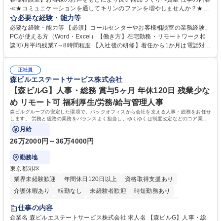
≪★コミュニケーションを通してキリンのファンを増やしませんか？★≫
お客様のお声をより良い商品づくりに活かしていく上で、窓口となるお客
必要な経験・能力等
様相談室でのお仕事です。 日々お客様からいただくキリングループへのご
必要な経験・能力等 【必須】コールセンターやお客様相談室の業務経験、
意見を、企業活動に活かしています。お客様からの声に迅速かつ誠意をも
PCが使える方（Word・Excel）【働き方】在宅勤務・リモートワーク相
って対応、情報提供するとともにグループ内活動に反映しています。 【具
談可/月平均残業7～8時間程度 【入社後の研修】着任から1か月は電話対応
体的には】電話応対、メール、お手紙対応、ご指摘品調査報告書作成、有
のOJTを中心に実施し、電話対応に慣れた段階でメール・手紙のOJTを実
人チャットボット対応など。 【1日の対応件数】■電話：月間一人当たり
施する予定です。独り立ち以降もしっかりフォローする体制を整えていま
平均100件前後■メール・手紙：同上40件前後 募集職種 中野本社【お客様
正社員
すのでご安心ください。 【当社について】キリングループの広報機能を担
森ビルエステートサービス株式会社
相談室】お客様のお声をもとにより良い商品づくりへ貢献
う会社として、お客様との出会いを大切にし、磨き上げたホスピタリティ
を込めてコミュニケーションをとりながら広報関連業務を行っておりま
【森ビルG】人事・総務 賞与5ヶ月 年休120日 残業少な
す。 学歴・資格 学歴：大学院 大学 高専 短大 専修学校 高校 語学力： 資
め リモート可 福利厚生/労務/給与管理人事
格：
森ビルグループの安定した環境で、バックオフィスから会社を支える人事・総務をお任せ
します。 労務と総務の業務をバランスよく担当し、ゆくゆくは制度改定などのコア業務
にも挑戦できる、やりがいある環境です。
月給
26万2000円～36万4000円
勤務地
東京都港区
業界未経験歓迎
年間休日120日以上
資格取得支援あり
介護休暇あり
転勤なし
未経験者歓迎
時短勤務あり
経験者歓迎
退職金あり
在宅OK
賞与あり
育休あり
仕事の内容
完全週休2日制
交通費支給
長期歓迎
駅近5分以内
土日祝休み
企業名 森ビルエステートサービス株式会社 求人名 【森ビルG】人事・総