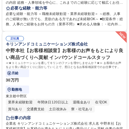
の内容 総務・人事領域を中心に、これまでのご経験に応じて幅広くお任せ
します。 ＜具体的には＞ ・総務/人事労務（給与・社保・勤怠管理など）
必要な経験・能力等
・採用・教育研修 ・福利厚生運用 など ※基本的には事務所勤務ですが、
必要な経験・能力等 ＜職種未経験歓迎・業界未経験歓迎＞ ～総務、人事
採用や教育等の業務内容により、関西圏以外への日帰り・宿泊を伴う国内
のご経験が無い方でも、意欲のある方であれば未経験OK～ ■歓迎条件：総
出張もございます。 ※担当業務を持ちつつ、お互いに助け合いながら、総
務、人事のご経験をお持ちの方（業界不問） ■求める人物像：・社内外の
務部という組織として協力しながら進める体制です。 募集職種 【大阪】
関係各部門との調整を率先して行い、業務を円滑に遂行できる協調性やコ
総務人事＜未経験歓迎＞◇三菱電機G・社会インフラを支える/年休127日
ミュニケーション能力を持っている方 ・人事総務領域に興味がありゼネラ
正社員
リスト志向をお持ちの方 学歴・資格 学歴：大学院 大学 語学力： 資格：
キリンアンドコミュニケーションズ株式会社
中野本社【お客様相談室】お客様のお声をもとにより良
い商品づくりへ貢献 インバウンドコールスタッフ
≪★コミュニケーションを通してキリンのファンを増やしませんか？★≫ お客様のお声
をより良い商品づくりに活かしていく上で、窓口となるお客様相談室でのお仕事です。
月給
30万円
勤務地
東京都中野区
業界未経験歓迎
年間休日120日以上
退職金あり
在宅OK
賞与あり
交通費支給
土日祝休み
寮・社宅あり
仕事の内容
企業名 キリンアンドコミュニケーションズ株式会社 求人名 中野本社【お
客様相談室】お客様のお声をもとにより良い商品づくりへ貢献 仕事の内容