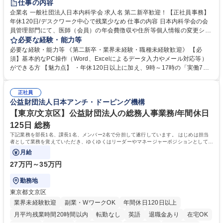
仕事の内容
企業名 一般社団法人日本内科学会 求人名 第二新卒歓迎！【正社員事務】
年休120日/デスクワーク中心で残業少なめ 仕事の内容 日本内科学会の会
員管理部門にて、医師（会員）の年会費徴収や住所等個人情報の変更シス
テム入力、電話・FAX対応をお任せします。将来的には、各種委員会の運
必要な経験・能力等
営事務局業務などにも幅広く携わっていただきます。 【会員管理・データ
必要な経験・能力等 《第二新卒・業界未経験・職種未経験歓迎》 【必
入力業務】 ・医師（会員）の住所変更、個人情報のシステム登録・更新
須】基本的なPC操作（Word、Excelによるデータ入力やメール対応等）
・年会費の徴収管理や入金データの照合確認 【問い合わせ対応】 ・会員
ができる方 【魅力点】 ・年休120日以上に加え、9時～17時の「実働7時
（医師）からの電話、FAX、ネット申請に伴う相談受付 ・複雑な案件のへ
間勤務」で残業も少なくワークライフバランスは抜群です。 【将来的な業
のエスカレーション・連携対応 募集職種 第二新卒歓迎！【正社員事務】
務（各種委員会運営）】 ・学会内における各種委員会のスケジュール調
年休120日/デスクワーク中心で残業少なめ
正社員
整、資料作成、当日の運営サポート 学歴・資格 学歴：大学院 大学 語学
公益財団法人日本アンチ・ドーピング機構
力： 資格：
【東京/文京区】公益財団法人の総務人事業務/年間休日
125日 総務
下記業務を部長1名、課長1名、メンバー2名で分担して遂行しています。 はじめは担当
者として業務を覚えていただき、ゆくゆくはリーダーやマネージャーポジションとして活
躍いただくことを期待しています。
月給
27万円～35万円
勤務地
東京都文京区
業界未経験歓迎
副業・WワークOK
年間休日120日以上
月平均残業時間20時間以内
転勤なし
英語
退職金あり
在宅OK