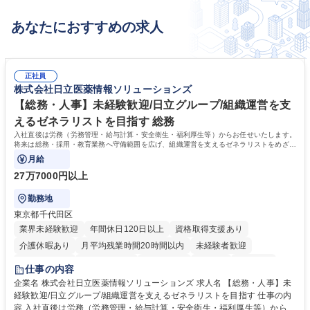
あなたにおすすめの求人
正社員
株式会社日立医薬情報ソリューションズ
【総務・人事】未経験歓迎/日立グループ/組織運営を支
えるゼネラリストを目指す 総務
入社直後は労務（労務管理・給与計算・安全衛生・福利厚生等）からお任せいたします。
将来は総務・採用・教育業務へ守備範囲を広げ、組織運営を支えるゼネラリストをめざせ
ます。
月給
27万7000円以上
勤務地
東京都千代田区
業界未経験歓迎
年間休日120日以上
資格取得支援あり
介護休暇あり
月平均残業時間20時間以内
未経験者歓迎
住宅手当あり
時短勤務あり
退職金あり
在宅OK
賞与あり
仕事の内容
育休あり
完全週休2日制
交通費支給
土日祝休み
寮・社宅あり
企業名 株式会社日立医薬情報ソリューションズ 求人名 【総務・人事】未
経験歓迎/日立グループ/組織運営を支えるゼネラリストを目指す 仕事の内
容 入社直後は労務（労務管理・給与計算・安全衛生・福利厚生等）からお