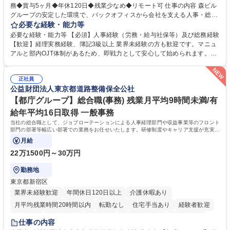
務◆賞与5ヶ月◆年休120日◆残業少なめ◆リモート可 仕事の内容 森ビル
グループの安定した環境で、バックオフィスから会社を支える人事・総務
をお任せします。 労務と総務の業務をバランスよく担当し、ゆくゆくは制
必要な経験・能力等
度改定などのコア業務にも挑戦できる、やりがいある環境です。 ■勤怠管
必要な経験・能力等 【必須】人事経験（労務・給与社保等）及び総務経験
理、給与計算、社会保険手続き、年末調整等の労務管理全般 ■入退社手続
【歓迎】経理実務経験、簿記3級以上 業界未経験の方も歓迎です。マニュ
き、社内規定の改定や人事制度改定などのコア業務 ■社内イベントの企画
アルと部内OJT体制があるため、即戦力として安心して始められます。
運営やその他総務業務全般 ※労務と総務を1：1の割合でお任せ。 入社後
【魅力・やりがい】森ビルGの安定基盤で労務から総務まで幅広く携われ
は部内のOJTを中心に、あなたの経験に合わせて不足している部分はいつ
ます。定型業務に留まらず、社内規定や人事制度の改定など会社のコア業
でも質問・相談できる環境が整っているため、安心して成長できます。 募
正社員
務に挑戦できるため、自身の成長と組織への貢献度をダイレクトに実感で
公益財団法人東京都道路整備保全公社
集職種 【森ビルG】人事・総務◆賞与5ヶ月◆年休120日◆残業少なめ◆
きます。 残業少なめ、週1日リモート可など、ワークライフバランスを保
リモート可
ち長期活躍できる環境です。 「これまでの幅広い経験を活かし、長期的な
【都庁グループ】総合職(事務) 残業月平均9時間未満/有
キャリアを築きたい」という前向きな意欲と挑戦を全力で応援します。 学
給年平均16日取得 一般事務
歴・資格 学歴：大学院 大学 高専 短大 専修学校 高校 語学力： 資格：日商
当社の総合職として、ジョブローテーションによる人事経理部門や収益事業等のフロント
簿記検定1級 日商簿記検定2級 日商簿記検定3級
部門の部署等幅広い部署での業務をお任せいたします。研修制度やキャリア支援が充実し
ております！ ※下記業務詳細
月給
22万1500円～30万円
勤務地
東京都新宿区
業界未経験歓迎
年間休日120日以上
介護休暇あり
月平均残業時間20時間以内
転勤なし
住宅手当あり
経験者歓迎
研修あり
退職金あり
賞与あり
完全週休2日制
交通費支給
仕事の内容
駅近5分以内
資格取得手当あり
食事補助あり