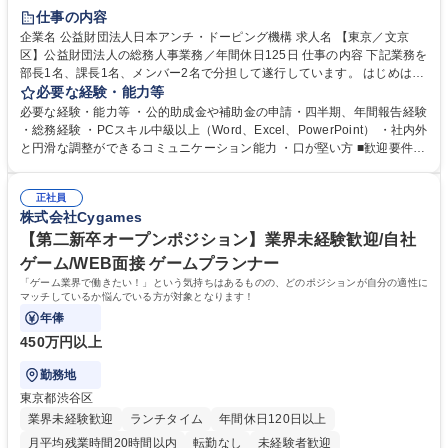
賞与あり
育休あり
完全週休2日制
交通費支給
土日祝休み
仕事の内容
食事補助あり
企業名 公益財団法人日本アンチ・ドーピング機構 求人名 【東京／文京
区】公益財団法人の総務人事業務／年間休日125日 仕事の内容 下記業務を
部長1名、課長1名、メンバー2名で分担して遂行しています。 はじめは担
当者として業務を覚えていただき、ゆくゆくはリーダーやマネージャーポ
必要な経験・能力等
ジションとして活躍いただくことを期待しています。 【総務・人事グルー
必要な経験・能力等 ・公的助成金や補助金の申請・四半期、年間報告経験
プの業務内容】 ・人事制度関連 ・採用活動 ・教育研修の企画、実行 ・勤
・総務経験 ・PCスキル中級以上（Word、Excel、PowerPoint） ・社内外
怠管理 ・官公庁への各種提出 ・法定の会議運営（評議員会、理事会） ・
と円滑な調整ができるコミュニケーション能力 ・口が堅い方 ■歓迎要件
コンプライアンス ・内部規程やルールの管理、整備、文書管理 ・契約関
・採用業務経験 ・英語に抵抗がない方 ・営業経験 学歴・資格 学歴：大学
連 ・衛生管理 ・防災関連・公的助成金の管理・オフィス、ファシリティ
院 大学 高専 短大 専修学校 高校 語学力： 資格：
管理 ・福利厚生関連 ・職員からの問合せ、相談対応 ・その他日常の総務
正社員
株式会社Cygames
業務全般 募集職種 【東京／文京区】公益財団法人の総務人事業務／年間
休日125日
【第二新卒オープンポジション】業界未経験歓迎/自社
ゲーム/WEB面接 ゲームプランナー
「ゲーム業界で働きたい！」という気持ちはあるものの、どのポジションが自分の適性に
マッチしているか悩んでいる方が対象となります！
年俸
450万円以上
勤務地
東京都渋谷区
業界未経験歓迎
ランチタイム
年間休日120日以上
月平均残業時間20時間以内
転勤なし
未経験者歓迎