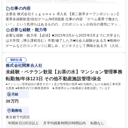
住宅手当あり
経験者歓迎
完全週休2日制
インセンティブあり
仕事の内容
交通費支給
土日祝休み
服装自由
昼食補助あり
第二新卒歓迎
企業名 株式会社Ｃｙｇａｍｅｓ 求人名 【第二新卒オープンポジション】
業界未経験歓迎/自社ゲーム/WEB面接 仕事の内容 「ゲーム業界で働きた
食事補助あり
い！」という気持ちはあるものの、どのポジションが自分の適性にマッチ
しているか悩んでいる方が対象となります！ 総合職（プランナー/データ
必要な経験・能力等
アナリストなど）、技術職（開発エンジニ ア/インフラエンジニアな
必要な経験・能力等 【必須】■2023年3月から2025年3月までに大学また
ど）、デザイン職（デザイナー/イラストレ ーターなど）等から、面接で
は大学院（博士課程含む）卒業/修了した方■社会人経験がある方 ■映画や
ご希望と適正にマッチしたポジションをご案内いたします。ゲームやエン
ゲームなどのコンテンツに親しみ、ビジネスとして興味がある方 《入社実
タメコンテンツが大好きで、「ゲーム業界の未来を自らの手で作りたい」
績 例》 ・メーカー → プロジェクトマネージャー ・ソーシャルゲーム →
「最高のコンテンツを作るためには、何でもやる」という情熱に溢れた方
ゲームプランナー ・通信 → ゲームエンジニア ・独立行政法人 → データ
のご応募をお待ちしております。 募集職種 【第二新卒オープンポジショ
契約社員
サイエンティスト 学歴・資格 学歴：大学院 大学 語学力： 資格：
株式会社関東合人社
ン】業界未経験歓迎/自社ゲーム/WEB面接
未経験・ベテラン歓迎【お茶の水】マンション管理事務
転勤無/年休123日 その他不動産施設管理/保全
■マンション管理組合の運営サポート及び管理員の指導 ■担当物件における修繕工事等受
注業務 ■事務所内での事務業務等 ★異業界からの転職者が多数活躍しています
月給
38万円
勤務地
東京都千代田区
年間休日120日以上
月平均残業時間20時間以内
転勤なし