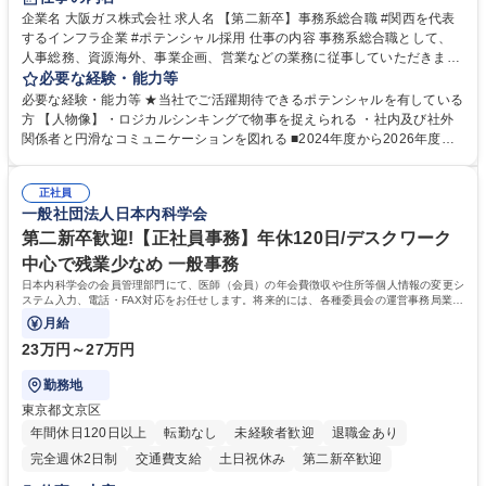
企業名 大阪ガス株式会社 求人名 【第二新卒】事務系総合職 #関西を代表
するインフラ企業 #ポテンシャル採用 仕事の内容 事務系総合職として、
人事総務、資源海外、事業企画、営業などの業務に従事していただきま
す。 【業務内容の一例】■所属事業部の勤労業務 ■海外に関係する各種業
必要な経験・能力等
務 ■営業部門の企画スタッフ、ルート営業 【キャリアパス】入社後の配属
必要な経験・能力等 ★当社でご活躍期待できるポテンシャルを有している
ポジションで一定期間ご活躍頂いた後、本人の適性及び将来のキャリアを
方 【人物像】・ロジカルシンキングで物事を捉えられる ・社内及び社外
鑑みてジョブローテーションを行います。 【育成】OJTでの現場育成や研
関係者と円滑なコミュニケーションを図れる ■2024年度から2026年度ま
修カリキュラムを通じて、Daigasグループの業務で必要となる知識につい
での3ヵ年を対象とする「Daigasグループ中期経営計画2026」を策定しま
て学んでいただきます。 募集職種 【第二新卒】事務系総合職 #関西を代
した。https://www.osakagas.co.jp/company/press/pr2024/1777576_564
表するインフラ企業 #ポテンシャル採用
正社員
72.html ■エネルギーセキュリティの不安定化や気候変動による自然災害の
一般社団法人日本内科学会
甚大化など、これまで以上に社会課題解決の重要性が高まっています。
「未来の日常」の創造に向けて持続可能な社会の実現に貢献してまいりま
第二新卒歓迎!【正社員事務】年休120日/デスクワーク
す。 学歴・資格 学歴：大学院 大学 語学力： 資格：
中心で残業少なめ 一般事務
日本内科学会の会員管理部門にて、医師（会員）の年会費徴収や住所等個人情報の変更シ
ステム入力、電話・FAX対応をお任せします。将来的には、各種委員会の運営事務局業務
などにも幅広く携わっていただきます。
月給
23万円～27万円
勤務地
東京都文京区
年間休日120日以上
転勤なし
未経験者歓迎
退職金あり
完全週休2日制
交通費支給
土日祝休み
第二新卒歓迎