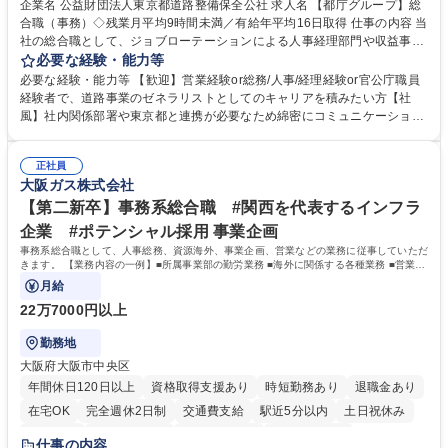
企業名 公益財団法人東京都道路整備保全公社 求人名 【都庁グループ】総
合職（事務）◇残業月平均9時間未満／有給年平均16日取得 仕事の内容 当
社の総合職として、ジョブローテーションによる人事経理部門や収益事業
等のフロント部門の部署等幅広い部署での業務をお任せいたします。研修
必要な経験・能力等
制度やキャリア支援が充実しております！ ※下記業務詳細 【業務詳細】■
必要な経験・能力等 【歓迎】営業経験or総務/人事/経理経験or官公庁職員
管理部門：広報、人事、経理など当公社の運営に係る管理業務 ■収益部
経験者で、道路事業のゼネラリストとしてのキャリアを積みたい方【社
門：駐車場の新規開拓、管理運営、新宿駅西口広場の「イベントコーナ
風】社内関係部署や東京都と連携が必要なため綿密にコミュニケーション
ー」などの管理運営 ■道路部門：整備の急がれる骨格幹線道路や木造住宅
を図っています。 【業務の魅力】■幅広く携われる：総合職（事務）で
密集地域の特定整備路線の用地取得、道路に関する普及啓発事業、都内の
は、駐車場の管理運営や道路用地の取得、公益財団法人の中枢を担う管理
道路施設や道路工事現場の見学ツアー事業 ※入社後は上記いずれかの部門
正社員
部門など多岐に渡る業務を経験できます。 ■様々なプロジェクト：駐車場
大阪ガス株式会社
へ配属。※業務内容変更の範囲：会社の定める業務 募集職種 【都庁グル
事業の他、新宿駅西口広場内に設置された照明を兼ねた広告「ブライトサ
ープ】総合職（事務）◇残業月平均9時間未満／有給年平均16日取得
イン」の管理運営を行うなど、事業収益を生み出す活動を積極的に行って
【第二新卒】事務系総合職 #関西を代表するインフラ
います。 学歴・資格 学歴：大学院 大学 高専 短大 専修学校 高校 語学力：
企業 #ポテンシャル採用 事業企画
資格：
事務系総合職として、人事総務、資源海外、事業企画、営業などの業務に従事していただ
きます。 【業務内容の一例】■所属事業部の勤労業務 ■海外に関係する各種業務 ■営業部
門の企画スタッフ、ルート営業
月給
22万7000円以上
勤務地
大阪府大阪市中央区
年間休日120日以上
資格取得支援あり
時短勤務あり
退職金あり
在宅OK
完全週休2日制
交通費支給
駅近5分以内
土日祝休み
服装自由
第二新卒歓迎
寮・社宅あり
食事補助あり
仕事の内容