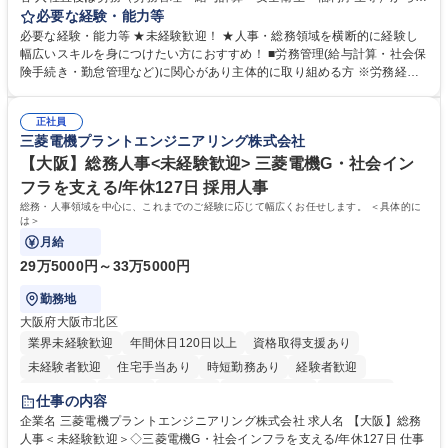
任せいたします。将来は総務・採用・教育業務へ守備範囲を広げ、組織運
必要な経験・能力等
営を支えるゼネラリストをめざせます。 ・初期業務：労働時間管理、給与
必要な経験・能力等 ★未経験歓迎！ ★人事・総務領域を横断的に経験し
計算、社会保険対応、福利厚生管理、安全衛生、健康経営推進等をお任せ
幅広いスキルを身につけたい方におすすめ！ ■労務管理(給与計算・社会保
します。ご経験に応じて、休職者管理など、幅広く経験を積んでいただき
険手続き・勤怠管理など)に関心があり主体的に取り組める方 ※労務経験
ます。 ・将来的な広がり：総務・採用・教育・税務対応・経営企画等。
者は早期にご活躍いただけます。 ■チームで仕事を推進できる方■将来は
★メンバーがマンツーマンで丁寧に教えるため、ご経験が浅くても安心！
マネジメント職として活躍したい 【尚可】■人事、労務、採用、教育業務
幅広く経験を積みたい意欲がある方に最適な環境です。 募集職種 【総
正社員
のご経験 ■労務管理（給与計算・社会保険手続き・勤怠管理など）の経験
三菱電機プラントエンジニアリング株式会社
務・人事】未経験歓迎/日立グループ/組織運営を支えるゼネラリストを目
■衛生管理者の資格をお持ちの方 学歴・資格 学歴：大学院 大学 高専 短大
指す
専修学校 高校 語学力： 資格：
【大阪】総務人事<未経験歓迎> 三菱電機G・社会イン
フラを支える/年休127日 採用人事
総務・人事領域を中心に、これまでのご経験に応じて幅広くお任せします。 ＜具体的に
は＞
月給
29万5000円～33万5000円
勤務地
大阪府大阪市北区
業界未経験歓迎
年間休日120日以上
資格取得支援あり
未経験者歓迎
住宅手当あり
時短勤務あり
経験者歓迎
退職金あり
在宅OK
賞与あり
完全週休2日制
交通費支給
仕事の内容
駅近5分以内
土日祝休み
服装自由
寮・社宅あり
食事補助あり
企業名 三菱電機プラントエンジニアリング株式会社 求人名 【大阪】総務
人事＜未経験歓迎＞◇三菱電機G・社会インフラを支える/年休127日 仕事