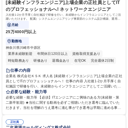
集職種 【総務・経理】オリックスグループ安定基盤/在宅・時差出勤可/残
平均残業時間も10時間程度とワークライフバランスを重視した働き方が実
[未経験インフラエンジニア]上場企業の正社員としてIT
業10H
現できます 学歴・資格 学歴：大学院 大学 高専 短大 専修学校 高校 語学
のプロフェッショナルへ! ネットワークエンジニア
力： 資格：
入社後1-2か月手厚く自社施設で研修を行い、未経験からインフラエンジニアとしてご活
躍いただけます。 配属）システムエンジニアリング事業部のシステム設計構築、運用保
守
月給
25万4000円以上
勤務地
神奈川県川崎市中原区
業界未経験歓迎
年間休日120日以上
資格取得支援あり
時短勤務あり
研修あり
退職金あり
在宅OK
完全週休2日制
交通費支給
駅近5分以内
土日祝休み
第二新卒歓迎
仕事の内容
企業名 株式会社ＫＳＫ 求人名 [未経験インフラエンジニア]上場企業の正社
員としてITのプロフェッショナルへ！ 仕事の内容 入社後1-2か月手厚く自
社施設で研修を行い、未経験からインフラエンジニアとしてご活躍いただ
けます。 配属）システムエンジニアリング事業部のシステム設計構築、運
必要な経験・能力等
用保守 【未経験でも上流工程にチャレンジ可能！】■未経験からエンジニ
必要な経験・能力等 【必須】ITエンジニアにご興味のある方(未経験・第
アになる場合、多くの企業は監視や保守のみの案件からスタートとなりま
二新卒歓迎) ★当社に関する動画を必ずご視聴いただき選考に臨んでいた
すが、本ポジションは入社後上流工程(設計や構築業務等)からスタートす
だきます。当社を理解のうえ選考に進む事ができ選考は早期に進める事が
ることも多く、エンジニアとして価値の高い技術を早く身に付けることが
可能です★ 【充実の教育設備】社内教育機関"KSKカレッジ"を保有。所属
可能。また、メンバーが手を挙げて新しいことを生み出そう」という風土
講師9名、12教室、PCやサーバ・ＮＷ関連機器 300台以上完備。その他関
もあり、風通しのよさも魅力です。 募集職種 [未経験インフラエンジニア]
正社員
連機器も自社で購入。教育投資約4億円（売上高比率2％）。社員一人当た
二次資源ホールディングス株式会社
上場企業の正社員としてITのプロフェッショナルへ！