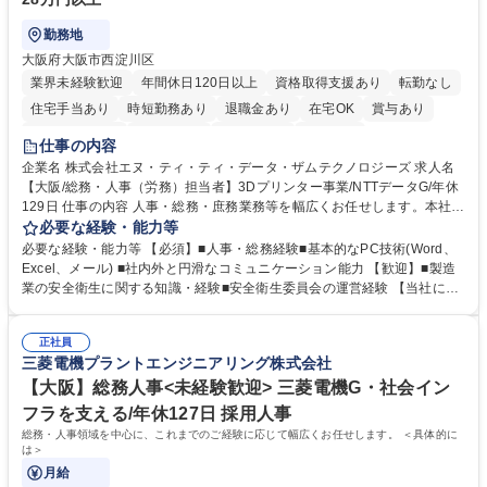
勤務地
大阪府大阪市西淀川区
業界未経験歓迎
年間休日120日以上
資格取得支援あり
転勤なし
住宅手当あり
時短勤務あり
退職金あり
在宅OK
賞与あり
完全週休2日制
交通費支給
土日祝休み
服装自由
仕事の内容
企業名 株式会社エヌ・ティ・ティ・データ・ザムテクノロジーズ 求人名
【大阪/総務・人事（労務）担当者】3Dプリンター事業/NTTデータG/年休
129日 仕事の内容 人事・総務・庶務業務等を幅広くお任せします。本社コ
ーポレート部門と連携しながら、決められた業務だけではなく、社員や現
必要な経験・能力等
場を支えるバックオフィス担当として状況に応じて柔軟に対応いただくこ
必要な経験・能力等 【必須】■人事・総務経験■基本的なPC技術(Word、
とを期待します。 【詳細】■入退社手続き、社員情報管理■入社時オリエ
Excel、メール) ■社内外と円滑なコミュニケーション能力 【歓迎】■製造
ンテーションの実施■勤怠・各種申請内容の確認■採用業務のサポート■来
業の安全衛生に関する知識・経験■安全衛生委員会の運営経験 【当社につ
客・電話対応 ■郵便物の受領・発送・管理■オフィス設備・備品管理■建
いて】 ◎設立したばかりの会社であり、一緒に企業を立ち上げ・拡大しよ
物・設備修繕の手配及び業者対応■押印・契約書管理等の庶務業務■安全衛
うという意欲のある方を求めています。 ◎経営に近い立場で幅広くキャリ
生に関する業務等■健康診断、産業医面談、休職・復職手続き等の労務サ
正社員
アが磨けます。 ◎NTTデータグループであり福利厚生は充実しているとと
三菱電機プラントエンジニアリング株式会社
ポート■社内ルールの運用・各種社内案内■その他、拠点運営に関わる管理
もに、働き方改革も推進しています。 学歴・資格 学歴：大学院 大学 高専
部門業務 募集職種 【大阪/総務・人事（労務）担当者】3Dプリンター事
短大 専修学校 語学力： 資格：
【大阪】総務人事<未経験歓迎> 三菱電機G・社会イン
業/NTTデータG/年休129日
フラを支える/年休127日 採用人事
総務・人事領域を中心に、これまでのご経験に応じて幅広くお任せします。 ＜具体的に
は＞
月給