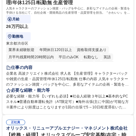
理/年休125日/転勤無 生産管理
人気キャラクターのファッション雑貨・バッグを中心に、多彩なアイテムの企画・製造を
手掛ける当社にて、自社企画・開発商品の生産管理・品質管理を担当。『かわいい』を届
けるやりがいのあるポジションです。
月給
26万円以上
勤務地
東京都渋谷区
業界未経験歓迎
年間休日120日以上
資格取得支援あり
月平均残業時間20時間以内
平日のみOK
転勤なし
英語
住宅手当あり
研修あり
退職金あり
在宅OK
賞与あり
仕事の内容
完全週休2日制
交通費支給
駅近5分以内
中国語
土日祝休み
企業名 高波クリエイト株式会社 求人名 【生産管理】キャラクターバック
や雑貨の生産・品質管理/年休125日/転勤無 仕事の内容 人気キャラクター
のファッション雑貨・バッグを中心に、多彩なアイテムの企画・製造を手
掛ける当社にて、自社企画・開発商品の生産管理・品質管理を担当。『か
必要な経験・能力等
わいい』を届けるやりがいのあるポジションです。 有名ブランドやキャラ
必要な経験・能力等 【いずれも必須】■社会人経験３年以上■基本的なPC
クターライセンスを活用した商品の企画・開発・販売を行っています。企
スキル■普通自動車運転免許（AT限定可）■海外出張(主に中国)が可能な方
画段階から納品まで、商品の製造に関わる全てのプロセスにおいて、生産
※案件により頻度はことなりますが1回の出張で5～10日程度滞在いただ
管理及び品質管理を担当。仕様書の作成、生産スケジュールの組立て、工
く予定です。 【歓迎】■英語もしくは中国語に抵抗のない方■雑貨品など
場へ見積依頼・価格交渉、サンプルの品質確認や検査の手配、ライセンス
の生産管理業務の経験 ≪求める人物像≫ ・製品の検品業務などあるた
元様とのやり取り、輸入関連の書類の管理、国内倉庫での品質チェック、
正社員
め、『コツコツと実直に取り組める方』 ・工場やライセンス元を含む社内
オリックス・リニューアブルエナジー・マネジメント株式会社
工場開拓などがございます。 募集職種 【生産管理】キャラクターバック
外関係者と友好なコミュニケーションが取れる方 ※折衝は営業担当がメイ
や雑貨の生産・品質管理/年休125日/転勤無
ンで行います。 学歴・資格 学歴：大学院 大学 高専 短大 専修学校 高校 語
【総務・経理】オリックスグループ安定基盤/在宅・時