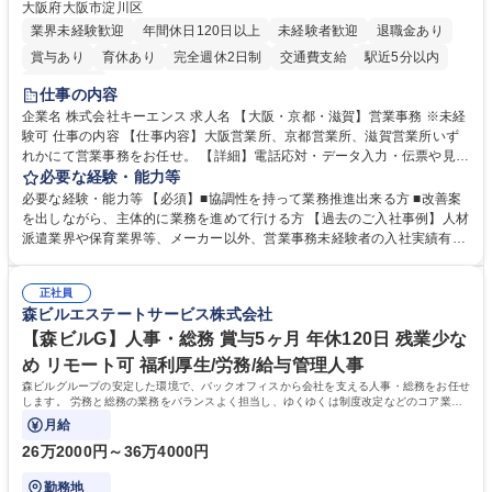
大阪府大阪市淀川区
業界未経験歓迎
年間休日120日以上
未経験者歓迎
退職金あり
賞与あり
育休あり
完全週休2日制
交通費支給
駅近5分以内
土日祝休み
仕事の内容
企業名 株式会社キーエンス 求人名 【大阪・京都・滋賀】営業事務 ※未経
験可 仕事の内容 【仕事内容】大阪営業所、京都営業所、滋賀営業所いず
れかにて営業事務をお任せ。 【詳細】電話応対・データ入力・伝票や見積
の作成・カタログ送付・来客対応・営業所内で発生する事務業務や業務改
必要な経験・能力等
善をお任せ。 【教育制度】ご入社後、育成担当とペアになりながらOJTに
必要な経験・能力等 【必須】■協調性を持って業務推進出来る方 ■改善案
て業務を覚えていただくことが可能です。業務システムがきちんと構築さ
を出しながら、主体的に業務を進めて行ける方 【過去のご入社事例】人材
れているため、スムーズに仕事に慣れることができる環境です。また、
派遣業界や保育業界等、メーカー以外、営業事務未経験者の入社実績有
「チームで成果を出す文化」があり、良いやり方を積極的に共有しながら
【当社の事務職について】単なる事務ではなく主体性を発揮したサポート
常に改善を目指す風土のため、安心して業務に取り組んでいただけます。
により、キーエンスの付加価値向上に貢献します。ベースの定型業務に加
募集職種 【大阪・京都・滋賀】営業事務 ※未経験可
正社員
えて、お客様や社員の状況に合わせ、能動的なサポート、改善の動きも期
森ビルエステートサービス株式会社
待され。組織を支えるスペシャリストとして、チームに貢献し、結果的に
社員から頼られる存在になることができます。平均19:30の退勤以降の業
【森ビルG】人事・総務 賞与5ヶ月 年休120日 残業少な
務の持ち帰りも禁止されており、メリハリのある働き方となります。 学
め リモート可 福利厚生/労務/給与管理人事
歴・資格 学歴：大学院 大学 高専 短大 語学力： 資格：
森ビルグループの安定した環境で、バックオフィスから会社を支える人事・総務をお任せ
します。 労務と総務の業務をバランスよく担当し、ゆくゆくは制度改定などのコア業務
にも挑戦できる、やりがいある環境です。
月給
26万2000円～36万4000円
勤務地