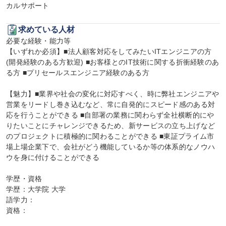
カルサポート
求めている人材
必要な経験・能力等

【いずれか必須】■法人顧客対応をしてみたいITエンジニアの方
(開発経験のある方歓迎) ■お客様とのIT技術に関する折衝経験のあ
る方 ■プリセールスエンジニア経験のある方

【魅力】■業界や社会の変化に対応すべく、時に弊社エンジニアや
営業をリードし巻き込むなど、常に自発的にスピード感のある対
応を行うことができる ■自部署の業務に関わらず全社横断的にや
りたいことにチャレンジできるため、新サービスの立ち上げなど
のプロジェクトに積極的に関わることができる ■東証プライム市
場上場企業下で、会社がどう機能しているか等の体系的なノウハ
ウを身に付けることができる

学歴・資格

学歴：大学院 大学

語学力：

資格：