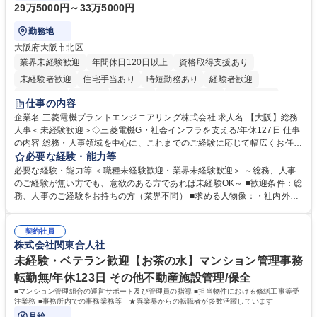
29万5000円～33万5000円
勤務地
大阪府大阪市北区
業界未経験歓迎
年間休日120日以上
資格取得支援あり
未経験者歓迎
住宅手当あり
時短勤務あり
経験者歓迎
退職金あり
在宅OK
賞与あり
完全週休2日制
交通費支給
仕事の内容
駅近5分以内
土日祝休み
服装自由
寮・社宅あり
食事補助あり
企業名 三菱電機プラントエンジニアリング株式会社 求人名 【大阪】総務
人事＜未経験歓迎＞◇三菱電機G・社会インフラを支える/年休127日 仕事
の内容 総務・人事領域を中心に、これまでのご経験に応じて幅広くお任せ
します。 ＜具体的には＞ ・総務/人事労務（給与・社保・勤怠管理など）
必要な経験・能力等
・採用・教育研修 ・福利厚生運用 など ※基本的には事務所勤務ですが、
必要な経験・能力等 ＜職種未経験歓迎・業界未経験歓迎＞ ～総務、人事
採用や教育等の業務内容により、関西圏以外への日帰り・宿泊を伴う国内
のご経験が無い方でも、意欲のある方であれば未経験OK～ ■歓迎条件：総
出張もございます。 ※担当業務を持ちつつ、お互いに助け合いながら、総
務、人事のご経験をお持ちの方（業界不問） ■求める人物像：・社内外の
務部という組織として協力しながら進める体制です。 募集職種 【大阪】
関係各部門との調整を率先して行い、業務を円滑に遂行できる協調性やコ
総務人事＜未経験歓迎＞◇三菱電機G・社会インフラを支える/年休127日
ミュニケーション能力を持っている方 ・人事総務領域に興味がありゼネラ
契約社員
リスト志向をお持ちの方 学歴・資格 学歴：大学院 大学 語学力： 資格：
株式会社関東合人社
未経験・ベテラン歓迎【お茶の水】マンション管理事務
転勤無/年休123日 その他不動産施設管理/保全
■マンション管理組合の運営サポート及び管理員の指導 ■担当物件における修繕工事等受
注業務 ■事務所内での事務業務等 ★異業界からの転職者が多数活躍しています
月給