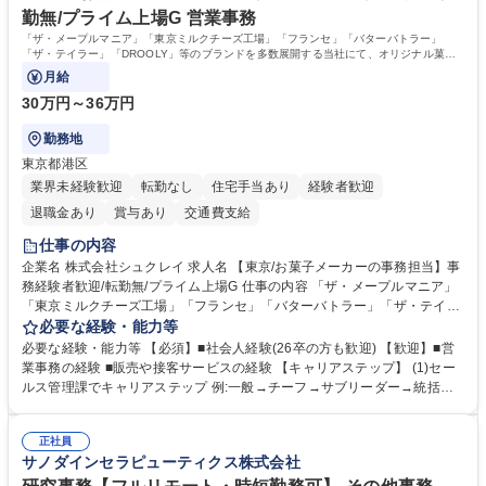
す。 学歴・資格 学歴：大学院 大学 語学力： 資格：
勤無/プライム上場G 営業事務
「ザ・メープルマニア」「東京ミルクチーズ工場」「フランセ」「バターバトラー」
「ザ・テイラー」「DROOLY」等のブランドを多数展開する当社にて、オリジナル菓子
ブランド商品の事務業務をお任せいたします。
月給
30万円～36万円
勤務地
東京都港区
業界未経験歓迎
転勤なし
住宅手当あり
経験者歓迎
退職金あり
賞与あり
交通費支給
仕事の内容
企業名 株式会社シュクレイ 求人名 【東京/お菓子メーカーの事務担当】事
務経験者歓迎/転勤無/プライム上場G 仕事の内容 「ザ・メープルマニア」
「東京ミルクチーズ工場」「フランセ」「バターバトラー」「ザ・テイラ
ー」「DROOLY」等のブランドを多数展開する当社にて、オリジナル菓子
必要な経験・能力等
ブランド商品の事務業務をお任せいたします。 【具体的な業務内容】 ■店
必要な経験・能力等 【必須】■社会人経験(26卒の方も歓迎) 【歓迎】■営
舗からの発注受付/PC入力業務 ■受電対応(社内/社外) ■商品のマスター登
業事務の経験 ■販売や接客サービスの経験 【キャリアステップ】 (1)セー
録 ■日々の売上抽出・報告 ■提携企業への書類送付業務 ■契約書管理業務
ルス管理課でキャリアステップ 例:一般→チーフ→サブリーダー→統括リ
■ホームページへの問い合わせ対応 など 募集職種 【東京/お菓子メーカー
ーダー→マネージャー (2)他ポジションへのキャリアも可能 ※過去、未経
の事務担当】事務経験者歓迎/転勤無/プライム上場G
験で経営管理部内で経理へ異動した方もいらっしゃいます。年3回の面談
正社員
や個別面談を通してご自身のキャリアと向き合っていただき、会社として
サノダインセラピューティクス株式会社
もバックアップしていきます。 学歴・資格 学歴：大学院 大学 高専 短大
専修学校 高校 語学力： 資格：