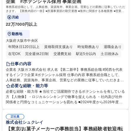
企業 #ポテンシャル採用 事業企画
事務系総合職として、人事総務、資源海外、事業企画、営業などの業務に従事していただ
きます。 【業務内容の一例】■所属事業部の勤労業務 ■海外に関係する各種業務 ■営業部
門の企画スタッフ、ルート営業
月給
22万7000円以上
勤務地
大阪府大阪市中央区
年間休日120日以上
資格取得支援あり
時短勤務あり
退職金あり
在宅OK
完全週休2日制
交通費支給
駅近5分以内
土日祝休み
服装自由
第二新卒歓迎
寮・社宅あり
食事補助あり
仕事の内容
企業名 大阪ガス株式会社 求人名 【第二新卒】事務系総合職 #関西を代表
するインフラ企業 #ポテンシャル採用 仕事の内容 事務系総合職として、
人事総務、資源海外、事業企画、営業などの業務に従事していただきま
す。 【業務内容の一例】■所属事業部の勤労業務 ■海外に関係する各種業
必要な経験・能力等
務 ■営業部門の企画スタッフ、ルート営業 【キャリアパス】入社後の配属
必要な経験・能力等 ★当社でご活躍期待できるポテンシャルを有している
ポジションで一定期間ご活躍頂いた後、本人の適性及び将来のキャリアを
方 【人物像】・ロジカルシンキングで物事を捉えられる ・社内及び社外
鑑みてジョブローテーションを行います。 【育成】OJTでの現場育成や研
関係者と円滑なコミュニケーションを図れる ■2024年度から2026年度ま
修カリキュラムを通じて、Daigasグループの業務で必要となる知識につい
での3ヵ年を対象とする「Daigasグループ中期経営計画2026」を策定しま
て学んでいただきます。 募集職種 【第二新卒】事務系総合職 #関西を代
した。https://www.osakagas.co.jp/company/press/pr2024/1777576_564
表するインフラ企業 #ポテンシャル採用
正社員
72.html ■エネルギーセキュリティの不安定化や気候変動による自然災害の
株式会社シュクレイ
甚大化など、これまで以上に社会課題解決の重要性が高まっています。
「未来の日常」の創造に向けて持続可能な社会の実現に貢献してまいりま
【東京/お菓子メーカーの事務担当】事務経験者歓迎/転