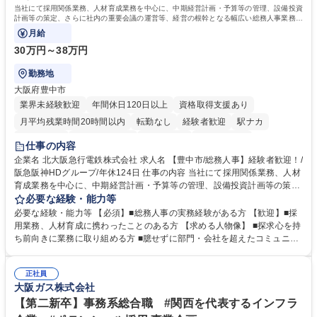
当社にて採用関係業務、人材育成業務を中心に、中期経営計画・予算等の管理、設備投資
計画等の策定、さらに社内の重要会議の運営等、経営の根幹となる幅広い総務人事業務全
般を担当していただきます。
月給
30万円～38万円
勤務地
大阪府豊中市
業界未経験歓迎
年間休日120日以上
資格取得支援あり
月平均残業時間20時間以内
転勤なし
経験者歓迎
駅ナカ
退職金あり
完全週休2日制
交通費支給
駅近5分以内
仕事の内容
土日祝休み
服装自由
昼食補助あり
食事補助あり
企業名 北大阪急行電鉄株式会社 求人名 【豊中市/総務人事】経験者歓迎！/
阪急阪神HDグループ/年休124日 仕事の内容 当社にて採用関係業務、人材
育成業務を中心に、中期経営計画・予算等の管理、設備投資計画等の策
定、さらに社内の重要会議の運営等、経営の根幹となる幅広い総務人事業
必要な経験・能力等
務全般を担当していただきます。 【主な業務内容】 ■採用関係業務および
必要な経験・能力等 【必須】■総務人事の実務経験がある方 【歓迎】■採
人材育成(社員研修)業務の推進 ■中期経営計画および予算等の管理 ■設備
用業務、人材育成に携わったことのある方 【求める人物像】 ■探求心を持
投資計画等の策定 ■社内の重要会議の運営 ■その他総務人事業務全般 【入
ち前向きに業務に取り組める方 ■臆せずに部門・会社を超えたコミュニケ
社後】入社後は採用や育成をメインに担当し将来的には経営根幹に関わる
ーションの取れる方 ■自分で考えて行動のできる方 ■第二の創業期を迎え
総務人事業務全般へ幅広く従事していただきます。 募集職種 【豊中市/総
る当社で組織の次代を担うネクスト人材として長期的に成長したい方 ■周
務人事】経験者歓迎！/阪急阪神HDグループ/年休124日
正社員
囲のメンバーと協調しつつ主体性を持って能動的に業務を推進できる方 学
大阪ガス株式会社
歴・資格 学歴：大学院 大学 高専 短大 専修学校 高校 語学力： 資格：
【第二新卒】事務系総合職 #関西を代表するインフラ