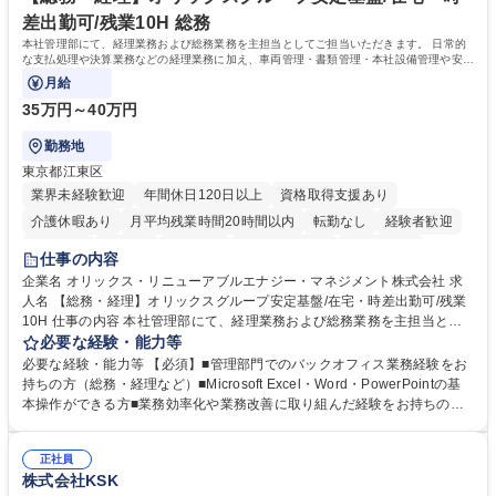
学力： 資格：
差出勤可/残業10H 総務
本社管理部にて、経理業務および総務業務を主担当としてご担当いただきます。 日常的
な支払処理や決算業務などの経理業務に加え、車両管理・書類管理・本社設備管理や安全
対策など幅広い総務業務もお任せします。
月給
35万円～40万円
勤務地
東京都江東区
業界未経験歓迎
年間休日120日以上
資格取得支援あり
介護休暇あり
月平均残業時間20時間以内
転勤なし
経験者歓迎
研修あり
在宅OK
賞与あり
完全週休2日制
交通費支給
仕事の内容
駅近5分以内
資格取得手当あり
土日祝休み
企業名 オリックス・リニューアブルエナジー・マネジメント株式会社 求
人名 【総務・経理】オリックスグループ安定基盤/在宅・時差出勤可/残業
10H 仕事の内容 本社管理部にて、経理業務および総務業務を主担当とし
てご担当いただきます。 日常的な支払処理や決算業務などの経理業務に加
必要な経験・能力等
え、車両管理・書類管理・本社設備管理や安全対策など幅広い総務業務も
必要な経験・能力等 【必須】■管理部門でのバックオフィス業務経験をお
お任せします。 業務効率化や業務改善の提案・推進にも積極的に取り組ん
持ちの方（総務・経理など）■Microsoft Excel・Word・PowerPointの基
でいただくことを期待しています。 【総務】※実務業務における業務改善
本操作ができる方■業務効率化や業務改善に取り組んだ経験をお持ちの方
など期待 ■車両管理(社有車の管理、リース・保険手続き等)■各種書類管理
【このような方はぜひご応募ください】★社内外と円滑なコミュニケーシ
(契約書、社内文書のファイリング・保管)■本社設備管理(オフィス備品・
ョンが取れる方★主体的に業務へ取り組み、向上心を持って仕事に取り組
設備の保守点検、発注)■安全健康管理(オフィス内の安全衛生管理、BCP
正社員
める方 【魅力】■オリックスの100%子会社という強固な経営基盤のもと
株式会社KSK
対応等)■業務効率化・改善の企画推進 ※その他労働条件の備考へ続く 募
長期間安心して働ける環境です ■時差出勤や一部在宅勤務が可能であり月