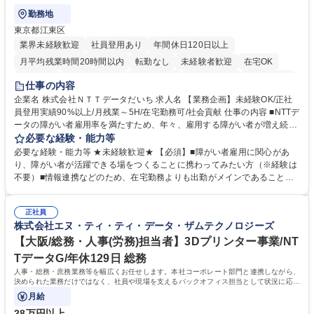
勤務地
東京都江東区
業界未経験歓迎
社員登用あり
年間休日120日以上
月平均残業時間20時間以内
転勤なし
未経験者歓迎
在宅OK
育休あり
完全週休2日制
交通費支給
駅近5分以内
土日祝休み
仕事の内容
企業名 株式会社ＮＴＴデータだいち 求人名 【業務企画】未経験OK/正社
員登用実績90%以上/月残業～5H/在宅勤務可/社会貢献 仕事の内容 ■NTTデ
ータの障がい者雇用率を満たすため、年々、雇用する障がい者が増え続け
ています。中でも、完全在宅勤務の障がい者の増加数が多いため、その業
必要な経験・能力等
務を増やすお仕事を担っていただきます。 【詳細】■既存業務の拡大およ
必要な経験・能力等 ★未経験歓迎★ 【必須】■障がい者雇用に関心があ
び運用のサポート(オペレーション業務:申請書の作成代行等) ■新規事業・
り、障がい者が活躍できる場をつくることに携わってみたい方（※経験は
サービスの企画立案および推進 障がい者の方にどんな仕事があると良いか
不要）■情報連携などのため、在宅勤務よりも出勤がメインであることに
考えてみてほしいと募集しているので、意見を吸い上げ実現に向けて企画
理解いただける方 【魅力・やりがい】自身の企画が障がい者の新たな雇用
します。 ■在宅勤務の障がい者社員とのコミュニケーションを通じた適性
や活躍の場を生む、唯一無二の社会貢献性を実感できます。 【正社員登
やスキルの把握 ■AI活用業務など、既存領域を超えた案件の開拓 ■NTTデ
正社員
用】正社員登用を前提としておりますので、最短で1.5年～2年で正社員へ
株式会社エヌ・ティ・ティ・データ・ザムテクノロジーズ
ータグループの会社へ提案活動 募集職種 【業務企画】未経験OK/正社員登
の雇用切り替えとなります。過去の正社員登用率は90％です。 将来的に
用実績90%以上/月残業～5H/在宅勤務可/社会貢献
は当社の中核となる管理職になって頂く事を期待しています。 正社員登用
【大阪/総務・人事(労務)担当者】3Dプリンター事業/NT
に向け全力でサポートを行いますのでご安心ください。 学歴・資格 学
TデータG/年休129日 総務
歴：大学院 大学 高専 短大 専修学校 高校 語学力： 資格：
人事・総務・庶務業務等を幅広くお任せします。本社コーポレート部門と連携しながら、
決められた業務だけではなく、社員や現場を支えるバックオフィス担当として状況に応じ
て柔軟に対応いただくことを期待します。
月給
28万円以上