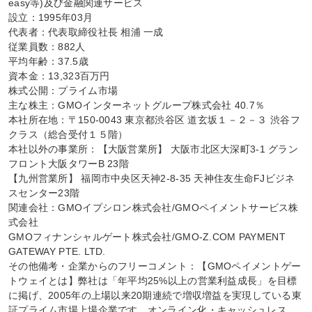
easy等)及び金融関連サービス

設立：1995年03月

代表者：代表取締役社長 相浦 一成

従業員数：882人

平均年齢：37.5歳

資本金：13,323百万円

株式公開：プライム市場

主な株主：GMOインターネットグループ株式会社 40.7％

本社所在地：〒150-0043 東京都渋谷区 道玄坂１－２－３ 渋谷フ
クラス（総合受付１５階）

本社以外の事業所：【大阪営業所】 大阪市北区大深町3-1 グラン
フロント大阪タワーB 23階

【九州営業所】 福岡市中央区天神2-8-35 天神住友生命FJビジネ
スセンター23階

関連会社：GMOイプシロン株式会社/GMOペイメントサービス株
式会社

GMOフィナンシャルゲート株式会社/GMO-Z.COM PAYMENT 
GATEWAY PTE. LTD.

その他備考・企業からのフリーコメント：【GMOペイメントゲー
トウェイとは】弊社は「年平均25%以上の営業利益成長」を目標
に掲げ、2005年の上場以来20期連続で増収増益を実現している東
証プライム市場上場企業です。オンライン化・キャッシュレス