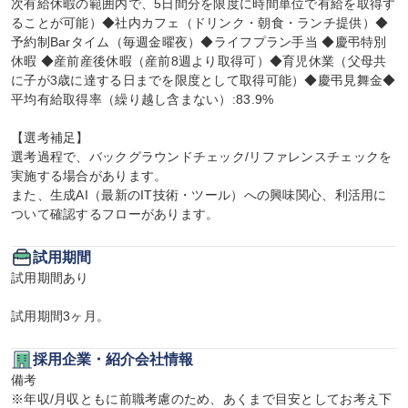
次有給休暇の範囲内で、5日間分を限度に時間単位で有給を取得す
ることが可能）◆社内カフェ（ドリンク・朝食・ランチ提供）◆
予約制Barタイム（毎週金曜夜）◆ライフプラン手当 ◆慶弔特別
休暇 ◆産前産後休暇（産前8週より取得可）◆育児休業（父母共
に子が3歳に達する日までを限度として取得可能）◆慶弔見舞金◆
平均有給取得率（繰り越し含まない）:83.9%

【選考補足】

選考過程で、バックグラウンドチェック/リファレンスチェックを
実施する場合があります。

また、生成AI（最新のIT技術・ツール）への興味関心、利活用に
ついて確認するフローがあります。
試用期間
試用期間あり

試用期間3ヶ月。
採用企業・紹介会社情報
備考

※年収/月収ともに前職考慮のため、あくまで目安としてお考え下