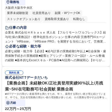
勤務地
大阪府大阪市中央区
業界未経験歓迎
社員登用あり
副業・WワークOK
ストックオプションあり
資格取得支援あり
転勤なし
時短勤務あり
在宅OK
完全週休2日制
交通費支給
駅近5分以内
仕事の内容
服装自由
企業名 株式会社ＨＲｂａｓｅ 求人名 【フルリモート/フルフレックス】給
与/社保の業務設計・標準化担当ポジション 仕事の内容 労務専門AIエージ
ェント「HRbase」「HRbase PRO」を展開する当社において、労務業務
のオペレーション設計担当をクライアントの課題や要望をヒアリングし、
必要な経験・能力等
業務設計やシステム設定へと落とし込むポジションです。 【具体的に
必要な経験・能力等 【必須】■給与計算の実務経験1年以上■社会保険・雇
は】・業務オペレーション設計（要件定義/顧客ヒアリング/業務オペレー
用保険手続きの実務経験■顧客ヒアリング～業務フロー設計・ルール整備
ションの洗い出し、ルール整備、システム設定) ・業務マニュアル作成、
の経験 ■基本的なExcelスキル・PC操作■AI活用への興味関心 【やりが
改善 ・給与、賞与計算、及び明細発行 ・社会保険手続（入退社時、年間
い】必要に応じてコンサルティングも行いながら、給与計算や社会保険手
業務など） ・顧客企業のメイン担当者としての窓口対応業務 ・その他
続に関わるフローの設計、マニュアルの作成まで幅広く担当します。単な
（年調等の年次業務など） 募集職種 【フルリモート/フルフレックス】給
契約社員
る設計にとどまらず、ご自身が現場のエキスパートとしてオペレーション
株式会社NTTデータだいち
与/社保の業務設計・標準化担当ポジション
を実行する機会もあり、実務と改善の両面でスキルを発揮できる環境で
す。 学歴・資格 学歴：大学院 大学 高専 短大 専修学校 高校 語学力： 資
【業務企画】未経験OK/正社員登用実績90%以上/月残
格：
業~5H/在宅勤務可/社会貢献 業務企画
■NTTデータの障がい者雇用率を満たすため、年々、雇用する障がい者が増え続けていま
す。中でも、完全在宅勤務の障がい者の増加数が多いため、その業務を増やすお仕事を担
っていただきます。
月給
22万円～25万円