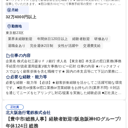
従事していただきます。 ■窓口/後方/ロビーにて事務手続等の受付・オペレーション、お
客様対応
月給
32万4000円以上
勤務地
東京都23区
業界未経験歓迎
年間休日120日以上
経験者歓迎
研修あり
退職金あり
完全週休2日制
女性が活躍中
交通費支給
土日祝休み
仕事の内容
企業名 株式会社三菱ＵＦＪ銀行 求人名 【東京都】本支店の窓口業務(事務
手続受付/資産運用提案)/後方事務/ロビー応対 仕事の内容 ★バックオフィ
スではなく顧客折衝を含む職種です★ 国内の本支店等にて下記の業務に従
事していただきます。 ■窓口/後方/ロビーにて事務手続等の受付・オペレ
必要な経験・能力等
ーション、お客様対応 ■窓口にて、ご来店された個人のお客様に対して金
必要な経験・能力等 【必須】★顧客折衝経験を活かしてご活躍可能な環境
融商品のご提案 ■効率的な事務運用の検討・構築等 ≪業務紹介：ご応募前
です。 ■販売or接客or窓口業務or営業経験をお持ちの方(業界不問) ※対話
に必ずご覧ください≫ ※記事 https://www.mysite.bk.mufg.jp/career/circle/
を通じてニーズをヒアリングし対応/提案を実施した経験必須 ■正社員とし
article17/ ※動画 https://youtu.be/H-S7HaJqqbg 募集職種 【東京都】本支
ての就業経験1年以上 【歓迎】■金融業界での就業経験■銀行での預金為替
店の窓口業務(事務手続受付/資産運用提案)/後方事務/ロビー応対
事務経験 ■金融商品の提案・販売経験 ≪魅力≫研修やOJT環境が整ってい
正社員
るので安心して入行いただけます。 幅広いキャリアの選択肢があり、公募
北大阪急行電鉄株式会社
や社内副業等を活用し、 一人ひとりが挑戦できるカルチャーが浸透してい
ます。 学歴・資格 学歴：大学院 大学 高専 短大 専修学校 高校 語学力：
【豊中市/総務人事】経験者歓迎!/阪急阪神HDグループ/
資格：
年休124日 総務