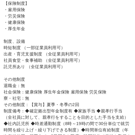
【保険制度】

・雇用保険

・労災保険

・健康保険

・厚生年金

制度、設備

時短制度 （一部従業員利用可）

出産・育児支援制度 （全従業員利用可）

社員食堂・食事補助 （全従業員利用可）

託児所あり （全従業員利用可）

その他制度

退職金：無

社会保険：健康保険 厚生年金保険 雇用保険 労災保険

寮・社宅：無

その他制度：【賞与】夏季・冬季の2回

制度備考：◆確定拠出型年金制度有 ◆家族手当 ◆親孝行手当 
（全社員に対して、親孝行をすることを目的とした手当を支給）
◆社内託児所 ◆時差通勤制度（8時～19時の間で30分単位で就労
時間を繰り上げ・繰り下げできる制度）◆時間単位有給制度（年