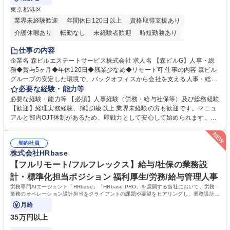
東京都港区
業界未経験歓迎
年間休日120日以上
資格取得支援あり
介護休暇あり
転勤なし
未経験者歓迎
時短勤務あり
経験者歓迎
退職金あり
在宅OK
賞与あり
育休あり
仕事の内容
完全週休2日制
交通費支給
長期歓迎
駅近5分以内
土日祝休み
企業名 森ビルエステートサービス株式会社 求人名 【森ビルG】人事・総
務◆賞与5ヶ月◆年休120日◆残業少なめ◆リモート可 仕事の内容 森ビル
グループの安定した環境で、バックオフィスから会社を支える人事・総務
をお任せします。 労務と総務の業務をバランスよく担当し、ゆくゆくは制
必要な経験・能力等
度改定などのコア業務にも挑戦できる、やりがいある環境です。 ■勤怠管
必要な経験・能力等 【必須】人事経験（労務・給与社保等）及び総務経験
理、給与計算、社会保険手続き、年末調整等の労務管理全般 ■入退社手続
【歓迎】経理実務経験、簿記3級以上 業界未経験の方も歓迎です。マニュ
き、社内規定の改定や人事制度改定などのコア業務 ■社内イベントの企画
アルと部内OJT体制があるため、即戦力として安心して始められます。
運営やその他総務業務全般 ※労務と総務を1：1の割合でお任せ。 入社後
【魅力・やりがい】森ビルGの安定基盤で労務から総務まで幅広く携われ
は部内のOJTを中心に、あなたの経験に合わせて不足している部分はいつ
ます。定型業務に留まらず、社内規定や人事制度の改定など会社のコア業
でも質問・相談できる環境が整っているため、安心して成長できます。 募
契約社員
務に挑戦できるため、自身の成長と組織への貢献度をダイレクトに実感で
株式会社HRbase
集職種 【森ビルG】人事・総務◆賞与5ヶ月◆年休120日◆残業少なめ◆
きます。 残業少なめ、週1日リモート可など、ワークライフバランスを保
リモート可
ち長期活躍できる環境です。 「これまでの幅広い経験を活かし、長期的な
【フルリモート/フルフレックス】給与/社保の業務設
キャリアを築きたい」という前向きな意欲と挑戦を全力で応援します。 学
計・標準化担当ポジション 福利厚生/労務/給与管理人事
歴・資格 学歴：大学院 大学 高専 短大 専修学校 高校 語学力： 資格：日商
労務専門AIエージェント「HRbase」「HRbase PRO」を展開する当社において、労務
簿記検定1級 日商簿記検定2級 日商簿記検定3級
業務のオペレーション設計担当をクライアントの課題や要望をヒアリングし、業務設計や
システム設定へと落とし込むポジションです。
月給
35万円以上