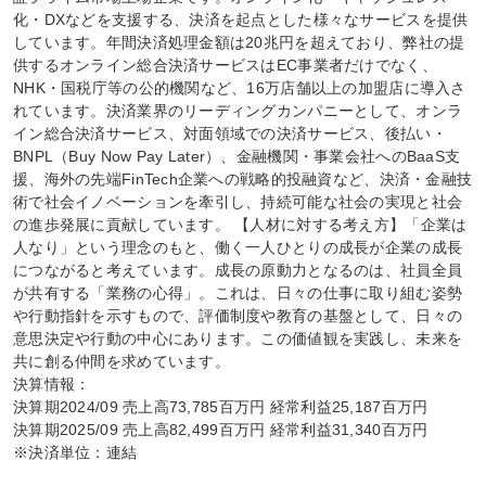
化・DXなどを支援する、決済を起点とした様々なサービスを提供
しています。年間決済処理金額は20兆円を超えており、弊社の提
供するオンライン総合決済サービスはEC事業者だけでなく、
NHK・国税庁等の公的機関など、16万店舗以上の加盟店に導入さ
れています。決済業界のリーディングカンパニーとして、オンラ
イン総合決済サービス、対面領域での決済サービス、後払い・
BNPL（Buy Now Pay Later）、金融機関・事業会社へのBaaS支
援、海外の先端FinTech企業への戦略的投融資など、決済・金融技
術で社会イノベーションを牽引し、持続可能な社会の実現と社会
の進歩発展に貢献しています。 【人材に対する考え方】「企業は
人なり」という理念のもと、働く一人ひとりの成長が企業の成長
につながると考えています。成長の原動力となるのは、社員全員
が共有する「業務の心得」。これは、日々の仕事に取り組む姿勢
や行動指針を示すもので、評価制度や教育の基盤として、日々の
意思決定や行動の中心にあります。この価値観を実践し、未来を
共に創る仲間を求めています。

決算情報：

決算期2024/09 売上高73,785百万円 経常利益25,187百万円

決算期2025/09 売上高82,499百万円 経常利益31,340百万円

※決済単位：連結