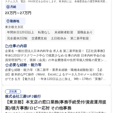
ステム入力、電話・FAX対応をお任せします。将来的には、各種委員会の運営事務局業務
などにも幅広く携わっていただきます。
月給
23万円～27万円
勤務地
東京都文京区
年間休日120日以上
転勤なし
未経験者歓迎
退職金あり
完全週休2日制
交通費支給
土日祝休み
第二新卒歓迎
仕事の内容
企業名 一般社団法人日本内科学会 求人名 第二新卒歓迎！【正社員事務】
年休120日/デスクワーク中心で残業少なめ 仕事の内容 日本内科学会の会
員管理部門にて、医師（会員）の年会費徴収や住所等個人情報の変更シス
テム入力、電話・FAX対応をお任せします。将来的には、各種委員会の運
必要な経験・能力等
営事務局業務などにも幅広く携わっていただきます。 【会員管理・データ
必要な経験・能力等 《第二新卒・業界未経験・職種未経験歓迎》 【必
入力業務】 ・医師（会員）の住所変更、個人情報のシステム登録・更新
須】基本的なPC操作（Word、Excelによるデータ入力やメール対応等）
・年会費の徴収管理や入金データの照合確認 【問い合わせ対応】 ・会員
ができる方 【魅力点】 ・年休120日以上に加え、9時～17時の「実働7時
（医師）からの電話、FAX、ネット申請に伴う相談受付 ・複雑な案件のへ
間勤務」で残業も少なくワークライフバランスは抜群です。 【将来的な業
のエスカレーション・連携対応 募集職種 第二新卒歓迎！【正社員事務】
務（各種委員会運営）】 ・学会内における各種委員会のスケジュール調
年休120日/デスクワーク中心で残業少なめ
正社員
整、資料作成、当日の運営サポート 学歴・資格 学歴：大学院 大学 語学
株式会社三菱UFJ銀行
力： 資格：
【東京都】本支店の窓口業務(事務手続受付/資産運用提
案)/後方事務/ロビー応対 その他事務
★バックオフィスではなく顧客折衝を含む職種です★ 国内の本支店等にて下記の業務に