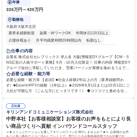
年俸
336万円～420万円
勤務地
大阪府大阪市北区
業界未経験歓迎
副業・WワークOK
年間休日120日以上
介護休暇あり
月平均残業時間20時間以内
転勤なし
未経験者歓迎
時短勤務あり
研修あり
在宅OK
育休あり
仕事の内容
完全週休2日制
交通費支給
駅近5分以内
企業名 株式会社セレブリックス 求人名 大阪|博報堂DYグループ【CM・S
NS広告の入稿サポート業務】9月・10月入社限定！ 仕事の内容 博報堂DY
グループ会社に常駐していただき、営業パーソンが業務を進めるうえで発
生する業務を幅広くサポートとしてテレビCMやSNS広告の入稿サポー
必要な経験・能力等
ト、進行管理等 部内アシスタントとしての業務をお任せします。 ◆得意
必要な経験・能力等 【必須】■社会人経験2年以上の方（業界経験問わ
先との定例資料作成 ◆競合調査 ◆広告出稿の進行管理、確認 ◆広告出稿
ず）■ExcelやPPTの経験（1年以上）★2026年9月1日または10月1日にご
後のデータ抽出と効果測定、資料作成 ◆TVCM放送枠の情報管理、不備確
入社が可能な方 《こんな方にピッタリです！》 ◆コツコツと進める仕事
認 ◆TV視聴率データ抽出、資料作成 ◆SNS広告(InstagramやFacebook
が好きな方 ◆チームで協力しながらやりがいのある仕事がしたい方 ◆コ
等)の入稿サポート ◆常駐先への活動履歴の報告 ◆得意先とのビジネスメ
ミュニケーションを取りながら仕事をするのが得意な方 ◆業務を通してキ
ール対応 ◆常駐先に向けた事業拡大の提案 など 募集職種 大阪|博報堂DY
正社員
ャリア・スキルUPを目指したい方 学歴・資格 学歴：大学院 大学 高専 短
キリンアンドコミュニケーションズ株式会社
グループ【CM・SNS広告の入稿サポート業務】9月・10月入社限定！
大 専修学校 高校 語学力： 資格：
中野本社【お客様相談室】お客様のお声をもとにより良
い商品づくりへ貢献 インバウンドコールスタッフ
≪★コミュニケーションを通してキリンのファンを増やしませんか？★≫ お客様のお声
をより良い商品づくりに活かしていく上で、窓口となるお客様相談室でのお仕事です。