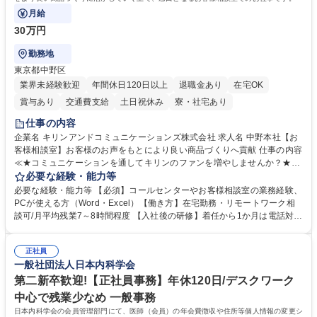
月給
30万円
勤務地
東京都中野区
業界未経験歓迎
年間休日120日以上
退職金あり
在宅OK
賞与あり
交通費支給
土日祝休み
寮・社宅あり
仕事の内容
企業名 キリンアンドコミュニケーションズ株式会社 求人名 中野本社【お
客様相談室】お客様のお声をもとにより良い商品づくりへ貢献 仕事の内容
≪★コミュニケーションを通してキリンのファンを増やしませんか？★≫
お客様のお声をより良い商品づくりに活かしていく上で、窓口となるお客
必要な経験・能力等
様相談室でのお仕事です。 日々お客様からいただくキリングループへのご
必要な経験・能力等 【必須】コールセンターやお客様相談室の業務経験、
意見を、企業活動に活かしています。お客様からの声に迅速かつ誠意をも
PCが使える方（Word・Excel）【働き方】在宅勤務・リモートワーク相
って対応、情報提供するとともにグループ内活動に反映しています。 【具
談可/月平均残業7～8時間程度 【入社後の研修】着任から1か月は電話対応
体的には】電話応対、メール、お手紙対応、ご指摘品調査報告書作成、有
のOJTを中心に実施し、電話対応に慣れた段階でメール・手紙のOJTを実
人チャットボット対応など。 【1日の対応件数】■電話：月間一人当たり
施する予定です。独り立ち以降もしっかりフォローする体制を整えていま
平均100件前後■メール・手紙：同上40件前後 募集職種 中野本社【お客様
正社員
すのでご安心ください。 【当社について】キリングループの広報機能を担
一般社団法人日本内科学会
相談室】お客様のお声をもとにより良い商品づくりへ貢献
う会社として、お客様との出会いを大切にし、磨き上げたホスピタリティ
を込めてコミュニケーションをとりながら広報関連業務を行っておりま
第二新卒歓迎!【正社員事務】年休120日/デスクワーク
す。 学歴・資格 学歴：大学院 大学 高専 短大 専修学校 高校 語学力： 資
中心で残業少なめ 一般事務
格：
日本内科学会の会員管理部門にて、医師（会員）の年会費徴収や住所等個人情報の変更シ