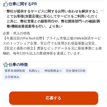
仕事に関するPR
弊社が提供するサービスに関するお問い合わせを解決するこ
とでお客様(加盟店様)に安心してサービスをご利用いただく
と共に、弊社営業との顧客同行や、弊社開発部門への確認/調
整/機能改善提案等を行い、より良い
企業・求人の特色

【今最注目のFinTech分野】プライム市場上場のWeb決済サービ
スのトップシェア企業。官公庁でも採用され収益基盤は安定。
【安定と成長の両立】豊富なビッグデータを元に新規事業にも積
極的。毎年120％以上の業績伸長を達成しています。
仕事の特徴
業界未経験歓迎
転勤なし
時短勤務あり
完全週休2日制
土日祝休み
応募する