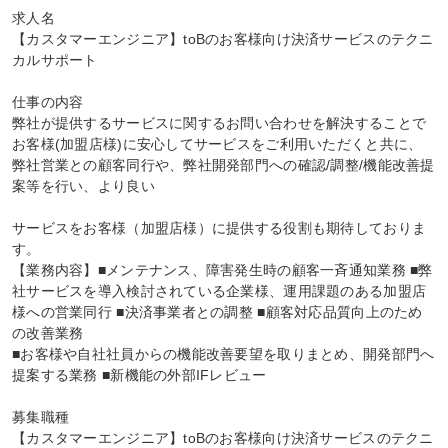
求人名

【カスタマーエンジニア】toBのお客様向け決済サービスのテクニ
カルサポート

仕事の内容

弊社が提供するサービスに関するお問い合わせを解決することで
お客様(加盟店様)に安心してサービスをご利用いただくと共に、
弊社営業との顧客同行や、弊社開発部門への確認/調整/機能改善提
案等を行い、より良い

サービスをお客様（加盟店様）に提供する役割も期待しておりま
す。

【業務内容】■メンテナンス、障害発生時の顧客一斉通知業務 ■弊
社サービスを導入検討されている企業様、運用課題のある加盟店
様への営業同行 ■決済事業者との調整 ■顧客対応品質向上のため
の改善業務

■お客様や自社社員からの機能改善要望を取りまとめ、開発部門へ
提案する業務 ■新機能の外部IFレビュー

募集職種

【カスタマーエンジニア】toBのお客様向け決済サービスのテクニ