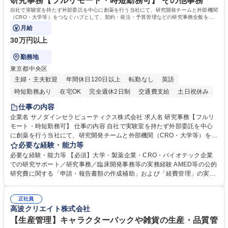
研究事務【フルリモート・時短勤務可】 その他事務
自社で実験室を持たず外部委託を中心に創薬を行う当社にて、研究開発チームと外部機関
（CRO・大学等）をつなぐハブとして、契約・発注・予算管理などの研究事務全般をお
任せします。
月給
30万円以上
勤務地
東京都中央区
主婦・主夫歓迎
年間休日120日以上
転勤なし
英語
時短勤務あり
在宅OK
完全週休2日制
交通費支給
土日祝休み
仕事の内容
企業名 サノダインセラピューティクス株式会社 求人名 研究事務【フルリ
モート・時短勤務可】 仕事の内容 自社で実験室を持たず外部委託を中心
に創薬を行う当社にて、研究開発チームと外部機関（CRO・大学等）をつ
なぐハブとして、契約・発注・予算管理などの研究事務全般をお任せしま
必要な経験・能力等
す。 ■見積取得、発注、検収、請求処理等の事務手続き ■委託先との定例
必要な経験・能力等 【必須】大学・製薬企業・CRO・バイオテック企業
会議の調整・アジェンダ準備・議事録作成 ■研究報告書、試験関連資料、
での研究サポート／研究事務／臨床開発事務等の実務経験 AMED等の公的
SOP等の整備・版管理・保管 ■研究開発の進捗・タイムライン・予算執行
研究費に関する「申請・報告書類の作成補助」および「経費管理」の実務
管理サポート ■AMED等公的研究費の申請・報告書類作成補助および経費
経験 【尚可】 ■URA経験または産学連携・研究費管理の経験 ■AMED等の
管理 ■社内外関係者との連絡調整・その他研究開発に関わる総務・庶務 募
公的研究費の申請・執行管理経験 ■英語での文書読解・メール対応力 【働
集職種 研究事務【フルリモート・時短勤務可】
正社員
き方について】フルリモートやハイブリッド勤務、時短勤務など個々のラ
高波クリエイト株式会社
イフスタイルに応じた柔軟な働き方が可能です。育児や介護との両立も応
【生産管理】キャラクターバックや雑貨の生産・品質管
援します。 学歴・資格 学歴：大学院 大学 語学力： 資格：