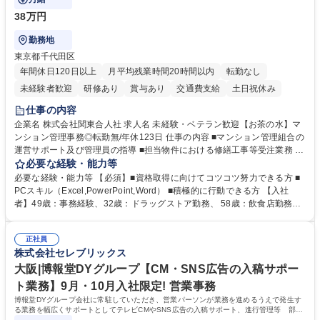
38万円
勤務地
東京都千代田区
年間休日120日以上
月平均残業時間20時間以内
転勤なし
未経験者歓迎
研修あり
賞与あり
交通費支給
土日祝休み
仕事の内容
企業名 株式会社関東合人社 求人名 未経験・ベテラン歓迎【お茶の水】マ
ンション管理事務◎転勤無/年休123日 仕事の内容 ■マンション管理組合の
運営サポート及び管理員の指導 ■担当物件における修繕工事等受注業務 ■
事務所内での事務業務等 ★異業界からの転職者が多数活躍しています
必要な経験・能力等
【年収補足】532万円 ＋別途インセンティヴで平均約100万円/年（昨年度
必要な経験・能力等 【必須】■資格取得に向けてコツコツ努力できる方 ■
実績） ＋管理業務主任者資格手当50,000円/月 ★親会社である株式会社合
PCスキル（Excel,PowerPoint,Word） ■積極的に行動できる方 【入社
人社計画研究所社のグループ会社として、質の高いサービスと適性価格を
者】49歳：事務経験、32歳：ドラッグストア勤務、 58歳：飲食店勤務
武器に約20年受託戸数増加中です。https://www.gojin.co.jp/abt/abt_3.html
等：中途採用の9割が未経験者！ 【資格取得支援】■メンター制度■社内模
募集職種 未経験・ベテラン歓迎【お茶の水】マンション管理事務◎転勤
試や研修制度など充実！ ＊未資格者の8割以上が入社2年以内に資格を取
無/年休123日
正社員
得出来ております！ 【魅力】■フレックス制度、未経験からでも下限年収
株式会社セレブリックス
を一律支給！ ■管理業務主任者資格取得後には50,000円/月の手当あり！
学歴・資格 学歴：大学院 大学 高専 短大 専修学校 高校 語学力： 資格：第
大阪|博報堂DYグループ【CM・SNS広告の入稿サポー
一種運転免許普通自動車
ト業務】9月・10月入社限定! 営業事務
博報堂DYグループ会社に常駐していただき、営業パーソンが業務を進めるうえで発生す
る業務を幅広くサポートとしてテレビCMやSNS広告の入稿サポート、進行管理等 部内
アシスタントとしての業務をお任せします。