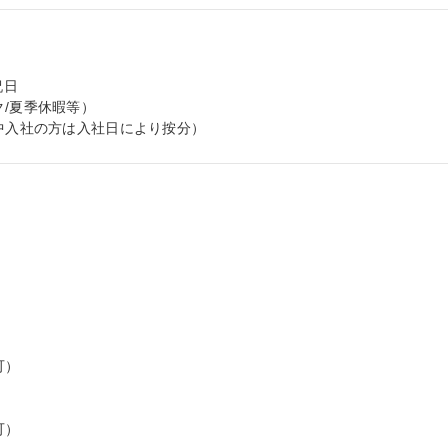
日

/夏季休暇等）

途中入社の方は入社日により按分）
）

）
