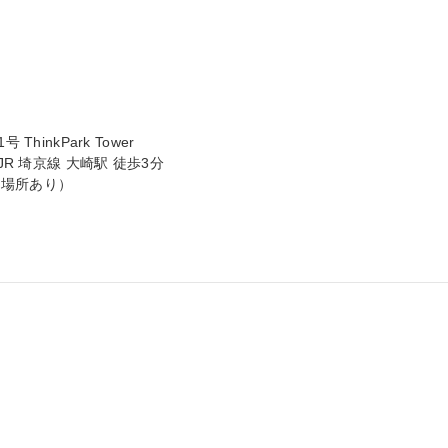
inkPark Tower

R 埼京線 大崎駅 徒歩3分

場所あり）
