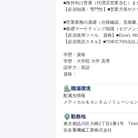
■海外向け営業（代理店営業含む）ま
【必須知識・専門性】■営業方策やス
■営業業務の基礎（仕様確認、見積書
■基礎マーケティング知識（セグメンテー
【必須使用ツール、資格】■Excel, Wo
【必須英語スキル】■TOEIC700
学歴・資格

学歴：大学院 大学 高専

語学力：英語

資格：
職場環境
配属先情報

メディカル＆カンタムソリューションズ
勤務地
東京都品川区大崎2丁目1番1号　ThinkPa
住友重機械工業株式会社
