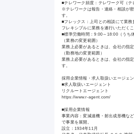
■テレワーク頻度：テレワーク可（テ
※テレワークは報告・連絡・相談が
す。

■フレックス：上司との相談にて業務
フレキシブルに業務を遂行いただくこ
■標準労働時間：9:00～18:00（うち
（業務の変更範囲）

業務上必要があるときは、会社の指定
（勤務地の変更範囲）

業務上必要があるときは、会社の指
す。

採用企業情報・求人取扱いエージェン
■求人取扱いエージェント

リクルートエージェント

https://www.r-agent.com/

■採用企業情報

事業内容：変減速機・射出成形機など
で事業を展開。

設立：1934年11月
