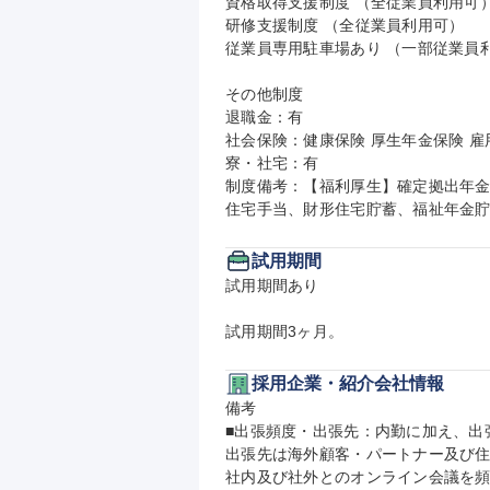
資格取得支援制度 （全従業員利用可）
研修支援制度 （全従業員利用可）

従業員専用駐車場あり （一部従業員利
その他制度

退職金：有

社会保険：健康保険 厚生年金保険 雇用
寮・社宅：有

制度備考：【福利厚生】確定拠出年金
住宅手当、財形住宅貯蓄、福祉年金
試用期間
試用期間あり

試用期間3ヶ月。
採用企業・紹介会社情報
備考

■出張頻度・出張先：内勤に加え、出
出張先は海外顧客・パートナー及び住
社内及び社外とのオンライン会議を頻