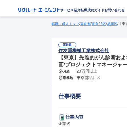
サービス紹介
転職成功ガイド
お問い合わせ
転職・求人トップ
/
東京都
/
東京23区
/
品川区
/
【東
正社員
住友重機械工業株式会社
【東京】先進的がん診断およ
画/プロジェクトマネージャ
23万円以上
月給
東京都品川区
勤務地
仕事概要
仕事内容
企業名
