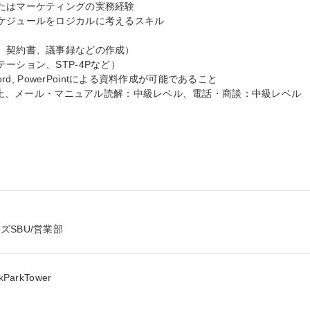
たはマーケティングの実務経験

ケジュールをロジカルに考えるスキル

、契約書、議事録などの作成）

ション、STP-4Pなど）

rd, PowerPointによる資料作成が可能であること

点以上、メール・マニュアル読解：中級レベル、電話・商談：中級レベル

SBU/営業部
rkTower
