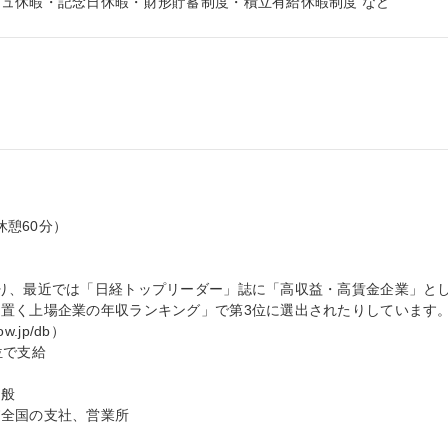
ュ休暇・記念日休暇・財形貯蓄制度・積立有給休暇制度 など
（休憩60分）

り、最近では「日経トップリーダー」誌に「高収益・高賃金企業」と
置く上場企業の年収ランキング」で第3位に選出されたりしています
w.jp/db）

で支給

般

全国の支社、営業所
