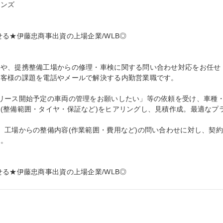
ンズ

る★伊藤忠商事出資の上場企業/WLB◎

案や、提携整備工場からの修理・車検に関する問い合わせ対応をお任せ
客様の課題を電話やメールで解決する内勤営業職です。

リース開始予定の車両の管理をお願いしたい」等の依頼を受け、車種
(整備範囲・タイヤ・保証など)をヒアリングし、見積作成。最適なプ
、工場からの整備内容(作業範囲・費用など)の問い合わせに対し、契
。

る★伊藤忠商事出資の上場企業/WLB◎

