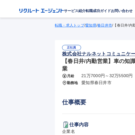
サービス紹介
転職成功ガイド
お問い合わせ
転職・求人トップ
/
愛知県
/
春日井市
/
【春日井/内
正社員
株式会社ナルネットコミュニケ
【春日井/内勤営業】車の知識
業
21万7000円～32万5500円
月給
愛知県春日井市
勤務地
仕事概要
仕事内容
企業名
