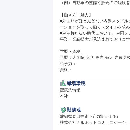
（例）自動車の整備や販売のご経験を
【働き方・魅力】

■外回りがほとんどない内勤スタイル
ーションを取って働くスタイルを求める
■車を持たない時代において、車両メン
事業・業績拡大が見込まれております
学歴・資格

学歴：大学院 大学 高専 短大 専修学校
語学力：

資格：
職場環境
配属先情報

本社
勤務地
愛知県春日井市下市場町5-1-16

株式会社ナルネットコミュニケーショ