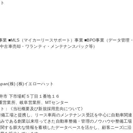
ト

業 ■MLS（マイカーリースサポート）事業 ■BPO事業（データ管理
（中古車売却・ワランティ・メンテナンスパック等）

 Japan(株) (株)イエローハット

日井市 下市場町５丁目１番地１６

重営業所、岐阜営業所、MTセンター

ト：《当社概要及び新規採用意向について》

整備工場と提携し、リース車両のメンテナンス受託を中心に自動車関連
強みである創業以来培ってきた自動車整備・管理のノウハウや整備工場
に関する膨大な情報を蓄積したデータベースを活かし、顧客ニーズに沿