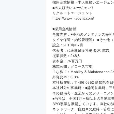
採用企業情報・求人取扱いエージェン
■求人取扱いエージェント

リクルートエージェント

https://www.r-agent.com/

■採用企業情報

事業内容：■車両のメンテナンス受託事
タイヤ保管・納税管理等） ■その他
設立：2019年07月

代表者：代表取締役社長 鈴木 隆志

従業員数：248人

資本金：76百万円

株式公開：グロース市場

主な株主：Mobility & Maintenance
外資比率：0.0％

本社所在地：〒486-0852 愛知県春
本社以外の事業所：■静岡営業所、三
その他備考・企業からのフリーコメン
■当社は、全国1万ヶ所以上の自動車
BPO事業を展開しています。当社の
ネットワーク、自動車の維持・管理