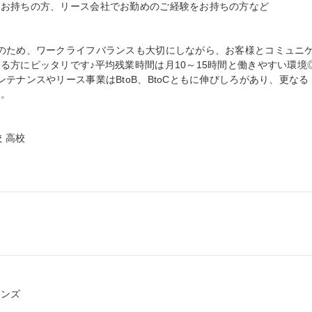
お持ちの方、リース会社でお勤めのご経験をお持ちの方など

のため、ワークライフバランスも大切にしながら、お客様とコミュニ
方にピッタリです♪平均残業時間は月10～15時間と働きやすい環境◎
テナンスやリース事業はBtoB、BtoCともに伸びしろがあり、更なる
。

 高校

ンズ
