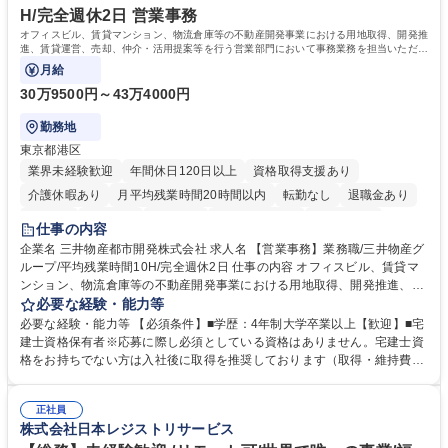
みです。 学歴・資格 学歴：大学院 大学 語学力：英語 資格：
H/完全週休2日 営業事務
オフィスビル、賃貸マンション、物流倉庫等の不動産開発事業における用地取得、開発推
進、賃貸運営、売却、仲介・活用提案等を行う営業部門において事務業務を担当いただき
ます。
月給
30万9500円～43万4000円
勤務地
東京都港区
業界未経験歓迎
年間休日120日以上
資格取得支援あり
介護休暇あり
月平均残業時間20時間以内
転勤なし
退職金あり
在宅OK
賞与あり
育休あり
完全週休2日制
交通費支給
仕事の内容
駅近5分以内
土日祝休み
寮・社宅あり
企業名 三井物産都市開発株式会社 求人名 【営業事務】業務職/三井物産グ
ループ/平均残業時間10H/完全週休2日 仕事の内容 オフィスビル、賃貸マ
ンション、物流倉庫等の不動産開発事業における用地取得、開発推進、賃
貸運営、売却、仲介・活用提案等を行う営業部門において事務業務を担当
必要な経験・能力等
いただきます。 【詳細】・契約書管理、契約書製本、捺印対応、ファイリ
必要な経験・能力等 【必須条件】■学歴：4年制大学卒業以上【歓迎】■宅
ング、登記簿取得、調書取得・支払業務（各種費用支払、支払管理、請
建士資格保有者※応募に際し必須としている資格はありません。宅建士資
求・支払データ登録、取引先マスター申請対応）・予算作成及び予実管
格をお持ちでない方は入社後に取得を推奨しております（取得・維持費用
理・各種稟議書、報告書作成業務・各種台帳管理、交際費・会議費支払報
の一部補助あり） 【求める人物像】 ・向学心豊かで、主体的に行動でき
告書作成及び月次管理・部内総務庶務全般 など※※配属先によっては上記
る方。 ・社内外の多様な関係者と協調して業務を進められるコミュニケー
の他に担当頂く業務が発生する場合があります。 募集職種 【営業事務】
正社員
ション力がある方。 ・チャレンジを厭わず、粘り強く業務に取り組める
株式会社日本レジストリサービス
業務職/三井物産グループ/平均残業時間10H/完全週休2日
方。多様な関係者と謙虚に信頼関係を構築でき、期限を意識したスケジュ