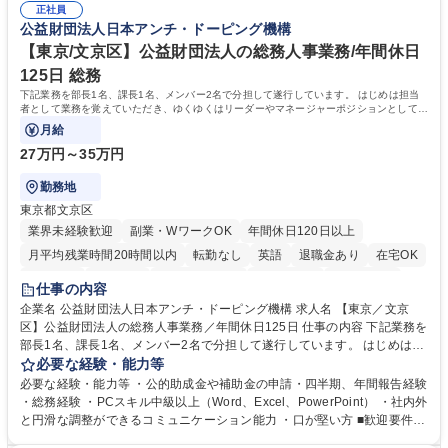
正社員
るので安心して入行いただけます。 幅広いキャリアの選択肢があり、公募
公益財団法人日本アンチ・ドーピング機構
や社内副業等を活用し、 一人ひとりが挑戦できるカルチャーが浸透してい
ます。 学歴・資格 学歴：大学院 大学 高専 短大 専修学校 高校 語学力：
【東京/文京区】公益財団法人の総務人事業務/年間休日
資格：
125日 総務
下記業務を部長1名、課長1名、メンバー2名で分担して遂行しています。 はじめは担当
者として業務を覚えていただき、ゆくゆくはリーダーやマネージャーポジションとして活
躍いただくことを期待しています。
月給
27万円～35万円
勤務地
東京都文京区
業界未経験歓迎
副業・WワークOK
年間休日120日以上
月平均残業時間20時間以内
転勤なし
英語
退職金あり
在宅OK
賞与あり
育休あり
完全週休2日制
交通費支給
土日祝休み
仕事の内容
食事補助あり
企業名 公益財団法人日本アンチ・ドーピング機構 求人名 【東京／文京
区】公益財団法人の総務人事業務／年間休日125日 仕事の内容 下記業務を
部長1名、課長1名、メンバー2名で分担して遂行しています。 はじめは担
当者として業務を覚えていただき、ゆくゆくはリーダーやマネージャーポ
必要な経験・能力等
ジションとして活躍いただくことを期待しています。 【総務・人事グルー
必要な経験・能力等 ・公的助成金や補助金の申請・四半期、年間報告経験
プの業務内容】 ・人事制度関連 ・採用活動 ・教育研修の企画、実行 ・勤
・総務経験 ・PCスキル中級以上（Word、Excel、PowerPoint） ・社内外
怠管理 ・官公庁への各種提出 ・法定の会議運営（評議員会、理事会） ・
と円滑な調整ができるコミュニケーション能力 ・口が堅い方 ■歓迎要件
コンプライアンス ・内部規程やルールの管理、整備、文書管理 ・契約関
・採用業務経験 ・英語に抵抗がない方 ・営業経験 学歴・資格 学歴：大学