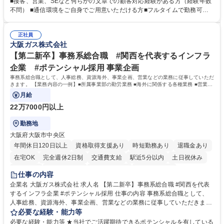
■接客、営業、SEなど何らかの文章での顧客対応経験がある方（経験年数
ションツール（メール、SMS、LINE等）を使用 ■お客様のニーズに応じた
不問） ■通信環境をご自身でご用意いただける方■フルタイムで勤務可能
新プラン案内やトラブル対応 ■土日祝は主にメールでの対応、緊急度の高
な方 ※土日祝は1名体制となるため一人の環境で責任を持って業務を行っ
い問い合わせを優先 ■緊急時の電話対応 エネルギー×Tech！お客様に寄り
ていただける方【歓迎要件】■再生可能エネルギーを世の中に広め地球環
添ってサービス提供できることが魅力 募集職種 【リモート/カスタマーサ
正社員
境に貢献したい■改善提案や改善アクション等新しいことに意欲がある方
大阪ガス株式会社
クセス】平日夕方以降を中心にリモートワークで対応
【英語（語学力）】■翻訳ツールを用い英語でコミュニケーションをとる
ことに抵抗がない方■英語は話せなくても問題はありませんが、英語が話
【第二新卒】事務系総合職 #関西を代表するインフラ
せますと、よりチャンスが広がります。※日本語がネイティブレベル必須
企業 #ポテンシャル採用 事業企画
学歴・資格 学歴：大学院 大学 高専 短大 専修学校 高校 語学力： 資格：
事務系総合職として、人事総務、資源海外、事業企画、営業などの業務に従事していただ
きます。 【業務内容の一例】■所属事業部の勤労業務 ■海外に関係する各種業務 ■営業部
門の企画スタッフ、ルート営業
月給
22万7000円以上
勤務地
大阪府大阪市中央区
年間休日120日以上
資格取得支援あり
時短勤務あり
退職金あり
在宅OK
完全週休2日制
交通費支給
駅近5分以内
土日祝休み
服装自由
第二新卒歓迎
寮・社宅あり
食事補助あり
仕事の内容
企業名 大阪ガス株式会社 求人名 【第二新卒】事務系総合職 #関西を代表
するインフラ企業 #ポテンシャル採用 仕事の内容 事務系総合職として、
人事総務、資源海外、事業企画、営業などの業務に従事していただきま
す。 【業務内容の一例】■所属事業部の勤労業務 ■海外に関係する各種業
必要な経験・能力等
務 ■営業部門の企画スタッフ、ルート営業 【キャリアパス】入社後の配属
必要な経験・能力等 ★当社でご活躍期待できるポテンシャルを有している