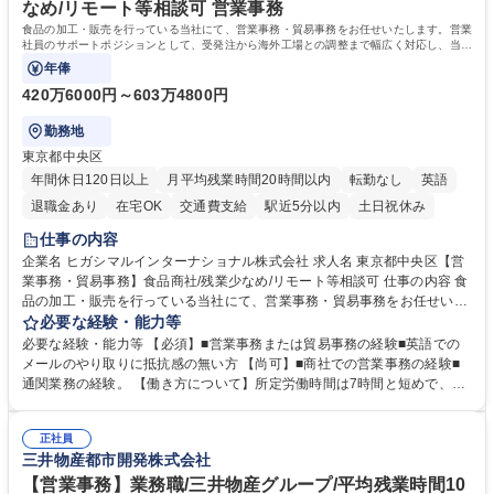
務の持ち帰りも禁止されており、メリハリのある働き方となります。 学
なめ/リモート等相談可 営業事務
歴・資格 学歴：大学院 大学 高専 短大 語学力： 資格：
食品の加工・販売を行っている当社にて、営業事務・貿易事務をお任せいたします。営業
社員のサポートポジションとして、受発注から海外工場との調整まで幅広く対応し、当社
事業の根幹を支えていただきます。
年俸
420万6000円～603万4800円
勤務地
東京都中央区
年間休日120日以上
月平均残業時間20時間以内
転勤なし
英語
退職金あり
在宅OK
交通費支給
駅近5分以内
土日祝休み
仕事の内容
企業名 ヒガシマルインターナショナル株式会社 求人名 東京都中央区【営
業事務・貿易事務】食品商社/残業少なめ/リモート等相談可 仕事の内容 食
品の加工・販売を行っている当社にて、営業事務・貿易事務をお任せいた
します。営業社員のサポートポジションとして、受発注から海外工場との
必要な経験・能力等
調整まで幅広く対応し、当社事業の根幹を支えていただきます。 ■受発注
必要な経験・能力等 【必須】■営業事務または貿易事務の経験■英語での
業務、請求書発行 ■海外工場とのスケジュール調整 ■在庫管理 ■輸入書類
メールのやり取りに抵抗感の無い方 【尚可】■商社での営業事務の経験■
の確認・作成 ■配送手配 ■通関業者を通して行う輸出入業全般 ■倉庫との
通関業務の経験。 【働き方について】所定労働時間は7時間と短めで、残
倉入れ調整等 ※ゼネラリストとしてのキャリアアップを目指すことが可能
業も月平均20時間以下です。時差出勤制度や週1日のリモート勤務も相談
です。単に商品を販売するだけでなく原料の仕入れから販売までをトータ
可能で、ワークライフバランスを保ち長期就業しやすい環境です。 【当社
ルプロデュースしているため、商品に関わる全ての業務をサポート頂きま
正社員
の強み】1991年の設立以来、外食産業を中心としたお客様の多様なニー
三井物産都市開発株式会社
す。 募集職種 東京都中央区【営業事務・貿易事務】食品商社/残業少なめ/
ズに沿った冷凍水産物等の生産・輸入・販売を一貫して手掛けています。
リモート等相談可
自社工場と海外拠点の強固な連携によるワンストップサービスが最大の強
【営業事務】業務職/三井物産グループ/平均残業時間10