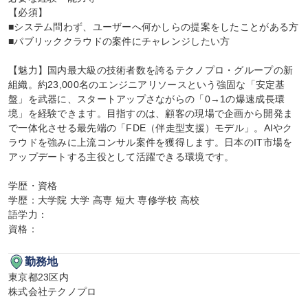
【必須】

■システム問わず、ユーザーへ何かしらの提案をしたことがある方

■パブリッククラウドの案件にチャレンジしたい方

【魅力】国内最大級の技術者数を誇るテクノプロ・グループの新
組織。約23,000名のエンジニアリソースという強固な「安定基
盤」を武器に、スタートアップさながらの「0→1の爆速成長環
境」を経験できます。目指すのは、顧客の現場で企画から開発ま
で一体化させる最先端の「FDE（伴走型支援）モデル」。AIやク
ラウドを強みに上流コンサル案件を獲得します。日本のIT市場を
アップデートする主役として活躍できる環境です。

学歴・資格

学歴：大学院 大学 高専 短大 専修学校 高校

語学力：

資格：
勤務地
東京都23区内

株式会社テクノプロ
