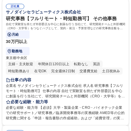
連 ・衛生管理 ・防災関連・公的助成金の管理・オフィス、ファシリティ
院 大学 高専 短大 専修学校 高校 語学力： 資格：
管理 ・福利厚生関連 ・職員からの問合せ、相談対応 ・その他日常の総務
正社員
サノダインセラピューティクス株式会社
業務全般 募集職種 【東京／文京区】公益財団法人の総務人事業務／年間
休日125日
研究事務【フルリモート・時短勤務可】 その他事務
自社で実験室を持たず外部委託を中心に創薬を行う当社にて、研究開発チームと外部機関
（CRO・大学等）をつなぐハブとして、契約・発注・予算管理などの研究事務全般をお
任せします。
月給
30万円以上
勤務地
東京都中央区
主婦・主夫歓迎
年間休日120日以上
転勤なし
英語
時短勤務あり
在宅OK
完全週休2日制
交通費支給
土日祝休み
仕事の内容
企業名 サノダインセラピューティクス株式会社 求人名 研究事務【フルリ
モート・時短勤務可】 仕事の内容 自社で実験室を持たず外部委託を中心
に創薬を行う当社にて、研究開発チームと外部機関（CRO・大学等）をつ
なぐハブとして、契約・発注・予算管理などの研究事務全般をお任せしま
必要な経験・能力等
す。 ■見積取得、発注、検収、請求処理等の事務手続き ■委託先との定例
必要な経験・能力等 【必須】大学・製薬企業・CRO・バイオテック企業
会議の調整・アジェンダ準備・議事録作成 ■研究報告書、試験関連資料、
での研究サポート／研究事務／臨床開発事務等の実務経験 AMED等の公的
SOP等の整備・版管理・保管 ■研究開発の進捗・タイムライン・予算執行
研究費に関する「申請・報告書類の作成補助」および「経費管理」の実務
管理サポート ■AMED等公的研究費の申請・報告書類作成補助および経費
経験 【尚可】 ■URA経験または産学連携・研究費管理の経験 ■AMED等の
管理 ■社内外関係者との連絡調整・その他研究開発に関わる総務・庶務 募
公的研究費の申請・執行管理経験 ■英語での文書読解・メール対応力 【働