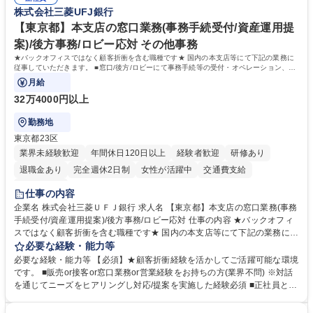
リスト志向をお持ちの方 学歴・資格 学歴：大学院 大学 語学力： 資格：
株式会社三菱UFJ銀行
【東京都】本支店の窓口業務(事務手続受付/資産運用提
案)/後方事務/ロビー応対 その他事務
★バックオフィスではなく顧客折衝を含む職種です★ 国内の本支店等にて下記の業務に
従事していただきます。 ■窓口/後方/ロビーにて事務手続等の受付・オペレーション、お
客様対応
月給
32万4000円以上
勤務地
東京都23区
業界未経験歓迎
年間休日120日以上
経験者歓迎
研修あり
退職金あり
完全週休2日制
女性が活躍中
交通費支給
土日祝休み
仕事の内容
企業名 株式会社三菱ＵＦＪ銀行 求人名 【東京都】本支店の窓口業務(事務
手続受付/資産運用提案)/後方事務/ロビー応対 仕事の内容 ★バックオフィ
スではなく顧客折衝を含む職種です★ 国内の本支店等にて下記の業務に従
事していただきます。 ■窓口/後方/ロビーにて事務手続等の受付・オペレ
必要な経験・能力等
ーション、お客様対応 ■窓口にて、ご来店された個人のお客様に対して金
必要な経験・能力等 【必須】★顧客折衝経験を活かしてご活躍可能な環境
融商品のご提案 ■効率的な事務運用の検討・構築等 ≪業務紹介：ご応募前
です。 ■販売or接客or窓口業務or営業経験をお持ちの方(業界不問) ※対話
に必ずご覧ください≫ ※記事 https://www.mysite.bk.mufg.jp/career/circle/
を通じてニーズをヒアリングし対応/提案を実施した経験必須 ■正社員とし
article17/ ※動画 https://youtu.be/H-S7HaJqqbg 募集職種 【東京都】本支
ての就業経験1年以上 【歓迎】■金融業界での就業経験■銀行での預金為替
店の窓口業務(事務手続受付/資産運用提案)/後方事務/ロビー応対
事務経験 ■金融商品の提案・販売経験 ≪魅力≫研修やOJT環境が整ってい