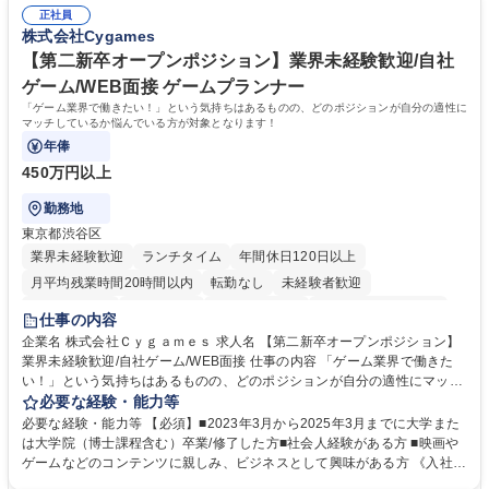
務（各種委員会運営）】 ・学会内における各種委員会のスケジュール調
年休120日/デスクワーク中心で残業少なめ
正社員
整、資料作成、当日の運営サポート 学歴・資格 学歴：大学院 大学 語学
株式会社Cygames
力： 資格：
【第二新卒オープンポジション】業界未経験歓迎/自社
ゲーム/WEB面接 ゲームプランナー
「ゲーム業界で働きたい！」という気持ちはあるものの、どのポジションが自分の適性に
マッチしているか悩んでいる方が対象となります！
年俸
450万円以上
勤務地
東京都渋谷区
業界未経験歓迎
ランチタイム
年間休日120日以上
月平均残業時間20時間以内
転勤なし
未経験者歓迎
住宅手当あり
経験者歓迎
完全週休2日制
インセンティブあり
仕事の内容
交通費支給
土日祝休み
服装自由
昼食補助あり
第二新卒歓迎
企業名 株式会社Ｃｙｇａｍｅｓ 求人名 【第二新卒オープンポジション】
業界未経験歓迎/自社ゲーム/WEB面接 仕事の内容 「ゲーム業界で働きた
食事補助あり
い！」という気持ちはあるものの、どのポジションが自分の適性にマッチ
しているか悩んでいる方が対象となります！ 総合職（プランナー/データ
必要な経験・能力等
アナリストなど）、技術職（開発エンジニ ア/インフラエンジニアな
必要な経験・能力等 【必須】■2023年3月から2025年3月までに大学また
ど）、デザイン職（デザイナー/イラストレ ーターなど）等から、面接で
は大学院（博士課程含む）卒業/修了した方■社会人経験がある方 ■映画や
ご希望と適正にマッチしたポジションをご案内いたします。ゲームやエン
ゲームなどのコンテンツに親しみ、ビジネスとして興味がある方 《入社実
タメコンテンツが大好きで、「ゲーム業界の未来を自らの手で作りたい」
績 例》 ・メーカー → プロジェクトマネージャー ・ソーシャルゲーム →