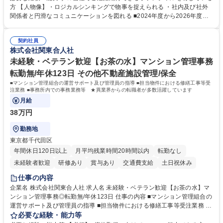
ポジションで一定期間ご活躍頂いた後、本人の適性及び将来のキャリアを
方 【人物像】・ロジカルシンキングで物事を捉えられる ・社内及び社外
鑑みてジョブローテーションを行います。 【育成】OJTでの現場育成や研
関係者と円滑なコミュニケーションを図れる ■2024年度から2026年度ま
修カリキュラムを通じて、Daigasグループの業務で必要となる知識につい
での3ヵ年を対象とする「Daigasグループ中期経営計画2026」を策定しま
て学んでいただきます。 募集職種 【第二新卒】事務系総合職 #関西を代
した。https://www.osakagas.co.jp/company/press/pr2024/1777576_564
表するインフラ企業 #ポテンシャル採用
契約社員
72.html ■エネルギーセキュリティの不安定化や気候変動による自然災害の
株式会社関東合人社
甚大化など、これまで以上に社会課題解決の重要性が高まっています。
「未来の日常」の創造に向けて持続可能な社会の実現に貢献してまいりま
未経験・ベテラン歓迎【お茶の水】マンション管理事務
す。 学歴・資格 学歴：大学院 大学 語学力： 資格：
転勤無/年休123日 その他不動産施設管理/保全
■マンション管理組合の運営サポート及び管理員の指導 ■担当物件における修繕工事等受
注業務 ■事務所内での事務業務等 ★異業界からの転職者が多数活躍しています
月給
38万円
勤務地
東京都千代田区
年間休日120日以上
月平均残業時間20時間以内
転勤なし
未経験者歓迎
研修あり
賞与あり
交通費支給
土日祝休み
仕事の内容
企業名 株式会社関東合人社 求人名 未経験・ベテラン歓迎【お茶の水】マ
ンション管理事務◎転勤無/年休123日 仕事の内容 ■マンション管理組合の
運営サポート及び管理員の指導 ■担当物件における修繕工事等受注業務 ■
事務所内での事務業務等 ★異業界からの転職者が多数活躍しています
必要な経験・能力等