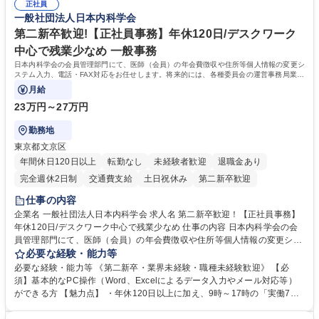
集職種 研究事務【フルリモート・時短勤務可】
正社員
き方について】フルリモートやハイブリッド勤務、時短勤務など個々のラ
一般社団法人日本内科学会
イフスタイルに応じた柔軟な働き方が可能です。育児や介護との両立も応
第二新卒歓迎!【正社員事務】年休120日/デスクワーク
援します。 学歴・資格 学歴：大学院 大学 語学力： 資格：
中心で残業少なめ 一般事務
日本内科学会の会員管理部門にて、医師（会員）の年会費徴収や住所等個人情報の変更シ
ステム入力、電話・FAX対応をお任せします。将来的には、各種委員会の運営事務局業務
などにも幅広く携わっていただきます。
月給
23万円～27万円
勤務地
東京都文京区
年間休日120日以上
転勤なし
未経験者歓迎
退職金あり
完全週休2日制
交通費支給
土日祝休み
第二新卒歓迎
仕事の内容
企業名 一般社団法人日本内科学会 求人名 第二新卒歓迎！【正社員事務】
年休120日/デスクワーク中心で残業少なめ 仕事の内容 日本内科学会の会
員管理部門にて、医師（会員）の年会費徴収や住所等個人情報の変更シス
テム入力、電話・FAX対応をお任せします。将来的には、各種委員会の運
必要な経験・能力等
営事務局業務などにも幅広く携わっていただきます。 【会員管理・データ
必要な経験・能力等 《第二新卒・業界未経験・職種未経験歓迎》 【必
入力業務】 ・医師（会員）の住所変更、個人情報のシステム登録・更新
須】基本的なPC操作（Word、Excelによるデータ入力やメール対応等）
・年会費の徴収管理や入金データの照合確認 【問い合わせ対応】 ・会員
ができる方 【魅力点】 ・年休120日以上に加え、9時～17時の「実働7時
（医師）からの電話、FAX、ネット申請に伴う相談受付 ・複雑な案件のへ
間勤務」で残業も少なくワークライフバランスは抜群です。 【将来的な業
のエスカレーション・連携対応 募集職種 第二新卒歓迎！【正社員事務】