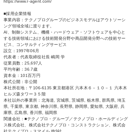
https://www.r-agent.com/

■採用企業情報

事業内容：テクノプログループのビジネスモデルはアウトソーシ
ング領域全域に渡ります。

AI、制御システム、機構・ハードウェア・ソフトウェアを中心と
する技術領域における技術開発分野や商品開発分野への技術サー
ビス、コンサルティングサービス

設立：1997年06月

代表者：代表取締役社長 嶋岡 学

従業員数：25,697人

平均年齢：36.7歳

資本金：101百万円

株式公開：非公開

本社所在地：〒106-6135 東京都港区 六本木６－１０－１ 六本木
ヒルズ森タワー３５階

本社以外の事業所：北海道, 宮城県, 茨城県, 栃木県, 群馬県, 埼玉
県, 千葉県, 東京都, 神奈川県, 長野県, 静岡県, 愛知県, 大阪府, 兵
庫県, 広島県, 香川県, 福岡県

関連会社：■テクノプロ・グループ／テクノプロ・ホールディング
ス株式会社、株式会社テクノプロ・コンストラクション、株式会
社テクノプロ・スマイル 他9社
