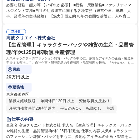
募集いたします。 ■総務・庶務業務：外部委託先（外注先）や契約書の管
必要な経験・能力等 【いずれか必須】 ■総務・庶務業務■ファシリティマ
理、総務部門での管理業務、会計管理や決算業務、印刷物等の制作管理等
ネジメント業務■自社の組織運営に関する各種業務（経営企画、総務、人
※親会社である農林中央金庫から受託した総務庶務業務 ■ファシリティマ
事、経理等の実務経験） 【魅力】設立約70年の強固な基盤と、人を育て
ネジメント業務 農林中央金庫の店舗移転、レイアウト変更等のオフィス環
る「ホワイト」な就業環境 特徴: 1956年設立の農林中央金庫100%出資会
境構築、ビル管理・設備管理、警備、車両運行管理等 ■自社の組織運営に
社。充実した福利厚生と、ワークライフバランスの整った環境がありま
関する各種業務（経営企画、総務、人事、経理等） 募集職種 【事務系総
正社員
す。 また、業務がしっかりと基準化されており、中途入社でも質問しやす
高波クリエイト株式会社
合職】農林中央金庫のバックオフィス業務/安定基盤/年休120日
く馴染みやすい和やかな社風です。さらに、簿記やファシリティマネジャ
ーなどの資格取得に向けた費用負担や報奨金制度が非常に手厚く、成長で
【生産管理】キャラクターバックや雑貨の生産・品質管
きる環境です。 学歴・資格 学歴：大学院 大学 高専 短大 語学力： 資格：
理/年休125日/転勤無 生産管理
日商簿記検定2級
人気キャラクターのファッション雑貨・バッグを中心に、多彩なアイテムの企画・製造を
手掛ける当社にて、自社企画・開発商品の生産管理・品質管理を担当。『かわいい』を届
けるやりがいのあるポジションです。
月給
26万円以上
勤務地
東京都渋谷区
業界未経験歓迎
年間休日120日以上
資格取得支援あり
月平均残業時間20時間以内
平日のみOK
転勤なし
英語
住宅手当あり
研修あり
退職金あり
在宅OK
賞与あり
仕事の内容
完全週休2日制
交通費支給
駅近5分以内
中国語
土日祝休み
企業名 高波クリエイト株式会社 求人名 【生産管理】キャラクターバック
や雑貨の生産・品質管理/年休125日/転勤無 仕事の内容 人気キャラクター
のファッション雑貨・バッグを中心に、多彩なアイテムの企画・製造を手