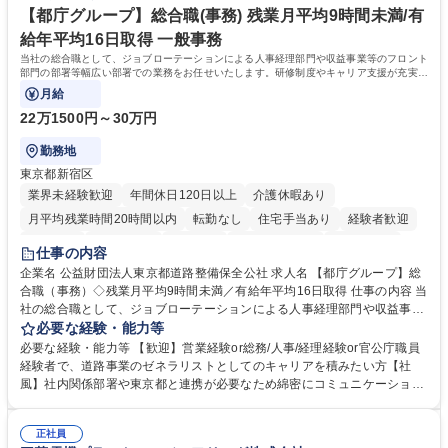
再雇用有
賃の50%（月額7万円まで）を補助 学歴・資格 学歴：大学院 大学 語学
【都庁グループ】総合職(事務) 残業月平均9時間未満/有
力： 資格：
給年平均16日取得 一般事務
当社の総合職として、ジョブローテーションによる人事経理部門や収益事業等のフロント
部門の部署等幅広い部署での業務をお任せいたします。研修制度やキャリア支援が充実し
ております！ ※下記業務詳細
月給
22万1500円～30万円
勤務地
東京都新宿区
業界未経験歓迎
年間休日120日以上
介護休暇あり
月平均残業時間20時間以内
転勤なし
住宅手当あり
経験者歓迎
研修あり
退職金あり
賞与あり
完全週休2日制
交通費支給
仕事の内容
駅近5分以内
資格取得手当あり
食事補助あり
企業名 公益財団法人東京都道路整備保全公社 求人名 【都庁グループ】総
合職（事務）◇残業月平均9時間未満／有給年平均16日取得 仕事の内容 当
社の総合職として、ジョブローテーションによる人事経理部門や収益事業
等のフロント部門の部署等幅広い部署での業務をお任せいたします。研修
必要な経験・能力等
制度やキャリア支援が充実しております！ ※下記業務詳細 【業務詳細】■
必要な経験・能力等 【歓迎】営業経験or総務/人事/経理経験or官公庁職員
管理部門：広報、人事、経理など当公社の運営に係る管理業務 ■収益部
経験者で、道路事業のゼネラリストとしてのキャリアを積みたい方【社
門：駐車場の新規開拓、管理運営、新宿駅西口広場の「イベントコーナ
風】社内関係部署や東京都と連携が必要なため綿密にコミュニケーション
ー」などの管理運営 ■道路部門：整備の急がれる骨格幹線道路や木造住宅
を図っています。 【業務の魅力】■幅広く携われる：総合職（事務）で
密集地域の特定整備路線の用地取得、道路に関する普及啓発事業、都内の
は、駐車場の管理運営や道路用地の取得、公益財団法人の中枢を担う管理
道路施設や道路工事現場の見学ツアー事業 ※入社後は上記いずれかの部門
正社員
部門など多岐に渡る業務を経験できます。 ■様々なプロジェクト：駐車場