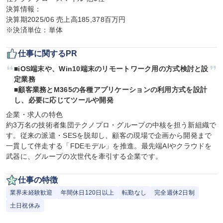
決算情報：

決算期2025/06 売上高185,378百万円

※決済単位：単体
仕事に関するPR
■iOS端末や、Win10端末のリモートワーク用の方式検討と設
定業務

■顧客業務とM365の各種アプリケーションの利用方式を設計
し、必要に応じてツールや開発
企業・求人の特色

約3万名の技術者集団テクノプロ・グループの中核を担う新組織で
す。従来の派遣・SESを脱却し、顧客の現場で企画から開発まで
一貫して伴走する「FDEモデル」を推進。最先端AIやクラウドを
武器に、グループの次世代を牽引する企業です。
仕事の特徴
業界未経験歓迎
年間休日120日以上
転勤なし
完全週休2日制
土日祝休み