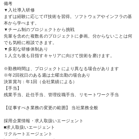
備考

▼入社導入研修

まずは経験に応じてIT技術を習得。ソフトウェアやインフラの基
本から学べます。

▼チーム制のプロジェクトから挑戦

先輩を含めた複数名のプロジェクトに参画。分からないことは何
でも気軽に相談できます。

▼多彩な研修体制あり

１人立ち後も目指すキャリアに向けて技術を磨けます。

※勤務時間は、プロジェクトにより異なる場合があります

※年2回祝日のある週は土曜出勤の場合あり

決算賞与：年1回（会社業績による）

【手当】

残業手当、赴任手当、管理役職手当、リモートワーク手当

【従事すべき業務の変更の範囲】 当社業務全般

採用企業情報・求人取扱いエージェント

■求人取扱いエージェント

リクルートエージェント
