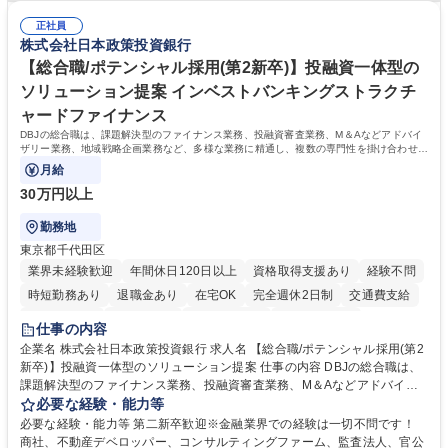
「最高のコンテンツを作るためには、何でもやる」という情熱に溢れた方
ゲームプランナー ・通信 → ゲームエンジニア ・独立行政法人 → データ
のご応募をお待ちしております。 募集職種 【第二新卒オープンポジショ
正社員
サイエンティスト 学歴・資格 学歴：大学院 大学 語学力： 資格：
株式会社日本政策投資銀行
ン】業界未経験歓迎/自社ゲーム/WEB面接
【総合職/ポテンシャル採用(第2新卒)】投融資一体型の
ソリューション提案 インベストバンキングストラクチ
ャードファイナンス
DBJの総合職は、課題解決型のファイナンス業務、投融資審査業務、M＆Aなどアドバイ
ザリー業務、地域戦略企画業務など、多様な業務に精通し、複数の専門性を掛け合わせて
広く社会に貢献していく職種です。
月給
30万円以上
勤務地
東京都千代田区
業界未経験歓迎
年間休日120日以上
資格取得支援あり
経験不問
時短勤務あり
退職金あり
在宅OK
完全週休2日制
交通費支給
駅近5分以内
土日祝休み
第二新卒歓迎
寮・社宅あり
仕事の内容
食事補助あり
託児所あり
企業名 株式会社日本政策投資銀行 求人名 【総合職/ポテンシャル採用(第2
新卒)】投融資一体型のソリューション提案 仕事の内容 DBJの総合職は、
課題解決型のファイナンス業務、投融資審査業務、M＆Aなどアドバイザ
リー業務、地域戦略企画業務など、多様な業務に精通し、複数の専門性を
必要な経験・能力等
掛け合わせて広く社会に貢献していく職種です。 入社後は、横断的なロー
必要な経験・能力等 第二新卒歓迎※金融業界での経験は一切不問です！
テーションを経て適性や専門性に応じたキャリアを形成していただきま
商社、不動産デベロッパー、コンサルティングファーム、監査法人、官公