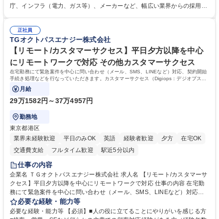
す。総合職として入社いただき、下記いずれかの部門でご活躍いただきま
庁、インフラ（電力、ガス等）、メーカーなど、幅広い業界からの採用実
す。※未経験の方に関しては、入行後3ヶ月間の金融の実務を学んでいた
績があります。 ＜求める人物像＞DBJでは、強い社会的使命感をもち、今
だく研修を準備しております。 ・法人RM業務・金融機能業務・コーポレ
後の日本のあり方を俯瞰する総合性と、金融分野のフロンティアを切り拓
ート・ナレッジ業務 ※それぞれの業務内容に関しては、別途その他労働条
正社員
く高い志を併せもった人材を求めています。ポテンシャル採用（第2新
TGオクトパスエナジー株式会社
件備考欄に記載 募集職種 【総合職/ポテンシャル採用(第2新卒)】投融資一
卒）では、金融業界での経験や知識を問いません。新たな時代を見据え
体型のソリューション提案
て、複雑化する社会課題の解決に向けて先鞭をつける役割を担いたい、と
【リモート/カスタマーサクセス】平日夕方以降を中心
いう気概をお持ちの方を心待ちにしています。 学歴・資格 学歴：大学院
にリモートワークで対応 その他カスタマーサクセス
大学 語学力： 資格：
在宅勤務にて緊急案件を中心に問い合わせ（メール、SMS、LINEなど）対応、契約開始
手続き処理などを行なっていただきます。カスタマーサクセス（Digiops：デジオプス）
と運用構築の業務となります。
月給
29万1582円～37万4957円
勤務地
東京都港区
業界未経験歓迎
平日のみOK
英語
経験者歓迎
夕方
在宅OK
交通費支給
フルタイム歓迎
駅近5分以内
仕事の内容
企業名 ＴＧオクトパスエナジー株式会社 求人名 【リモート/カスタマーサ
クセス】平日夕方以降を中心にリモートワークで対応 仕事の内容 在宅勤
務にて緊急案件を中心に問い合わせ（メール、SMS、LINEなど）対応、
契約開始手続き処理などを行なっていただきます。カスタマーサクセス
必要な経験・能力等
（Digiops：デジオプス）と運用構築の業務となります。 ■お問い合わせ
必要な経験・能力等 【必須】■人の役に立てることにやりがいを感じる方
対応業務全般（システム入力、契約手続き含む） ■デジタルコミュニケー