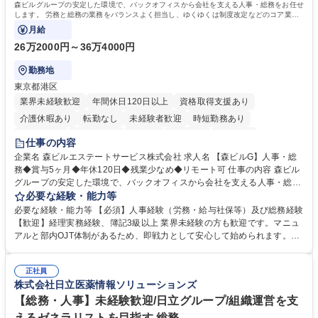
森ビルグループの安定した環境で、バックオフィスから会社を支える人事・総務をお任せ
します。 労務と総務の業務をバランスよく担当し、ゆくゆくは制度改定などのコア業務
にも挑戦できる、やりがいある環境です。
月給
26万2000円～36万4000円
勤務地
東京都港区
業界未経験歓迎
年間休日120日以上
資格取得支援あり
介護休暇あり
転勤なし
未経験者歓迎
時短勤務あり
経験者歓迎
退職金あり
在宅OK
賞与あり
育休あり
仕事の内容
完全週休2日制
交通費支給
長期歓迎
駅近5分以内
土日祝休み
企業名 森ビルエステートサービス株式会社 求人名 【森ビルG】人事・総
務◆賞与5ヶ月◆年休120日◆残業少なめ◆リモート可 仕事の内容 森ビル
グループの安定した環境で、バックオフィスから会社を支える人事・総務
をお任せします。 労務と総務の業務をバランスよく担当し、ゆくゆくは制
必要な経験・能力等
度改定などのコア業務にも挑戦できる、やりがいある環境です。 ■勤怠管
必要な経験・能力等 【必須】人事経験（労務・給与社保等）及び総務経験
理、給与計算、社会保険手続き、年末調整等の労務管理全般 ■入退社手続
【歓迎】経理実務経験、簿記3級以上 業界未経験の方も歓迎です。マニュ
き、社内規定の改定や人事制度改定などのコア業務 ■社内イベントの企画
アルと部内OJT体制があるため、即戦力として安心して始められます。
運営やその他総務業務全般 ※労務と総務を1：1の割合でお任せ。 入社後
【魅力・やりがい】森ビルGの安定基盤で労務から総務まで幅広く携われ
は部内のOJTを中心に、あなたの経験に合わせて不足している部分はいつ
ます。定型業務に留まらず、社内規定や人事制度の改定など会社のコア業
でも質問・相談できる環境が整っているため、安心して成長できます。 募
正社員
務に挑戦できるため、自身の成長と組織への貢献度をダイレクトに実感で
株式会社日立医薬情報ソリューションズ
集職種 【森ビルG】人事・総務◆賞与5ヶ月◆年休120日◆残業少なめ◆
きます。 残業少なめ、週1日リモート可など、ワークライフバランスを保
リモート可
ち長期活躍できる環境です。 「これまでの幅広い経験を活かし、長期的な
【総務・人事】未経験歓迎/日立グループ/組織運営を支
キャリアを築きたい」という前向きな意欲と挑戦を全力で応援します。 学
えるゼネラリストを目指す 総務