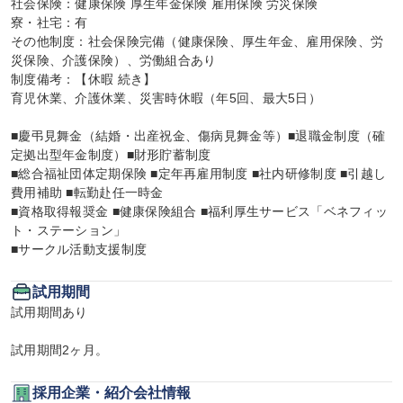
社会保険：健康保険 厚生年金保険 雇用保険 労災保険

寮・社宅：有

その他制度：社会保険完備（健康保険、厚生年金、雇用保険、労
災保険、介護保険）、労働組合あり

制度備考：【休暇 続き】

育児休業、介護休業、災害時休暇（年5回、最大5日）

■慶弔見舞金（結婚・出産祝金、傷病見舞金等）■退職金制度（確
定拠出型年金制度）■財形貯蓄制度

■総合福祉団体定期保険 ■定年再雇用制度 ■社内研修制度 ■引越し
費用補助 ■転勤赴任一時金

■資格取得報奨金 ■健康保険組合 ■福利厚生サービス「ベネフィッ
ト・ステーション」

■サークル活動支援制度
試用期間
試用期間あり

試用期間2ヶ月。
採用企業・紹介会社情報