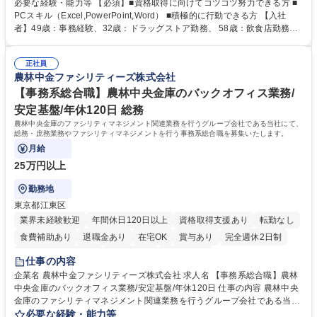
【年収補足】532万円 ＋別途インセンティヴで平均約100万円/年（昨年度
必要な経験・能力等 【必須】■資格取得に向けてコツコツ努力できる方 ■
実績） ＋管理業務主任者資格手当50,000円/月 ★親会社である株式会社合
PCスキル（Excel,PowerPoint,Word） ■積極的に行動できる方 【入社
人社計画研究所社のグループ会社として、質の高いサービスと適性価格を
者】49歳：事務経験、32歳：ドラッグストア勤務、 58歳：飲食店勤務
武器に約20年受託戸数増加中です。https://www.gojin.co.jp/abt/abt_3.html
等：中途採用の9割が未経験者！ 【資格取得支援】■メンター制度■社内模
募集職種 未経験・ベテラン歓迎【お茶の水】マンション管理事務◎転勤
試や研修制度など充実！ ＊未資格者の8割以上が入社2年以内に資格を取
無/年休123日
正社員
得出来ております！ 【魅力】■フレックス制度、未経験からでも下限年収
農林中金ファシリティーズ株式会社
を一律支給！ ■管理業務主任者資格取得後には50,000円/月の手当あり！
学歴・資格 学歴：大学院 大学 高専 短大 専修学校 高校 語学力： 資格：第
【事務系総合職】農林中央金庫のバックオフィス業務/
一種運転免許普通自動車
安定基盤/年休120日 総務
農林中央金庫のファシリティマネジメント関連業務を行うグループ会社である当社にて、
総務・庶務業務やファシリティマネジメントを行う事務系総合職を募集いたします。
月給
25万円以上
勤務地
東京都江東区
業界未経験歓迎
年間休日120日以上
資格取得支援あり
転勤なし
食費補助あり
退職金あり
在宅OK
賞与あり
完全週休2日制
インセンティブあり
交通費支給
土日祝休み
仕事の内容
企業名 農林中金ファシリティーズ株式会社 求人名 【事務系総合職】農林
中央金庫のバックオフィス業務/安定基盤/年休120日 仕事の内容 農林中央
金庫のファシリティマネジメント関連業務を行うグループ会社である当社
にて、総務・庶務業務やファシリティマネジメントを行う事務系総合職を
必要な経験・能力等