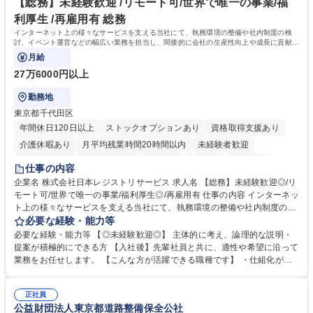
ール管理が出来る方。※将来的に他部署（営業部門、コーポレート部門）
【総務】未経験歓迎 /リモート可/世界で唯一の事業/福
へのジョブローテーションの可能性があります。 学歴・資格 学歴：大学
利厚生 /再雇用有 総務
院 大学 語学力： 資格：宅地建物取引士
インターネット上の様々なサービスを支える当社にて、執務環境の整備や社内制度の検
討、イベント運営などの幅広い業務を担当し、間接的に会社の生産性向上や成長に貢献し
ている部署です。
月給
27万6000円以上
勤務地
東京都千代田区
年間休日120日以上
ストックオプションあり
資格取得支援あり
介護休暇あり
月平均残業時間20時間以内
未経験者歓迎
住宅手当あり
時短勤務あり
研修あり
在宅OK
賞与あり
仕事の内容
完全週休2日制
交通費支給
駅近5分以内
土日祝休み
服装自由
企業名 株式会社日本レジストリサービス 求人名 【総務】未経験歓迎◎/リ
モート可/世界で唯一の事業/福利厚生◎/再雇用有 仕事の内容 インターネッ
ト上の様々なサービスを支える当社にて、執務環境の整備や社内制度の検
討、イベント運営などの幅広い業務を担当し、間接的に会社の生産性向上
必要な経験・能力等
や成長に貢献している部署です。 会社の全メンバーが安心して長く成果を
必要な経験・能力等 【◎未経験歓迎◎】 主体的に考え、論理的な説明・
発揮できる環境を整えるために、毎日のメンテナンスや維持管理に加え、
提案が積極的にできる方 【入社後】先輩社員と共に、適性や希望に沿って
新たな施策検討を積極的に行っていただき、会社全体を巻き込み課題解決
業務をお任せします。 【こんな方が活躍できる職種です】 ・仕組化が好
を推進。 ・オフィス運営：執務環境の整備・物品管理・社内規定整備/改
き/得意・協働の姿勢を持っている・優先順位付け、マルチタスクが得意・
善・イベント企画/運営・非常時の対応 など、本人の希望や適性によって
様々な立場で物事を考えられる・定型業務だけでなく突発的な出来事にも
幅広い業務の体得が可能で、多様なキャリアパスを描くことも可能です。
正社員
対処できる・新しいことに興味関心がある 【魅力】■自己啓発支援：資格
公益財団法人東京都道路整備保全公社
募集職種 【総務】未経験歓迎◎/リモート可/世界で唯一の事業/福利厚生◎/
取得や通信教育など費用の80%（年間25万円まで）を補助 ■住宅手当：家