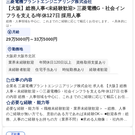
三菱電機プラントエンジニアリング株式会社
へ配属。※業務内容変更の範囲：会社の定める業務 募集職種 【都庁グル
事業の他、新宿駅西口広場内に設置された照明を兼ねた広告「ブライトサ
ープ】総合職（事務）◇残業月平均9時間未満／有給年平均16日取得
イン」の管理運営を行うなど、事業収益を生み出す活動を積極的に行って
【大阪】総務人事<未経験歓迎> 三菱電機G・社会イン
います。 学歴・資格 学歴：大学院 大学 高専 短大 専修学校 高校 語学力：
フラを支える/年休127日 採用人事
資格：
総務・人事領域を中心に、これまでのご経験に応じて幅広くお任せします。 ＜具体的に
は＞
月給
29万5000円～33万5000円
勤務地
大阪府大阪市北区
業界未経験歓迎
年間休日120日以上
資格取得支援あり
未経験者歓迎
住宅手当あり
時短勤務あり
経験者歓迎
退職金あり
在宅OK
賞与あり
完全週休2日制
交通費支給
仕事の内容
駅近5分以内
土日祝休み
服装自由
寮・社宅あり
食事補助あり
企業名 三菱電機プラントエンジニアリング株式会社 求人名 【大阪】総務
人事＜未経験歓迎＞◇三菱電機G・社会インフラを支える/年休127日 仕事
の内容 総務・人事領域を中心に、これまでのご経験に応じて幅広くお任せ
します。 ＜具体的には＞ ・総務/人事労務（給与・社保・勤怠管理など）
必要な経験・能力等
・採用・教育研修 ・福利厚生運用 など ※基本的には事務所勤務ですが、
必要な経験・能力等 ＜職種未経験歓迎・業界未経験歓迎＞ ～総務、人事
採用や教育等の業務内容により、関西圏以外への日帰り・宿泊を伴う国内
のご経験が無い方でも、意欲のある方であれば未経験OK～ ■歓迎条件：総
出張もございます。 ※担当業務を持ちつつ、お互いに助け合いながら、総
務、人事のご経験をお持ちの方（業界不問） ■求める人物像：・社内外の
務部という組織として協力しながら進める体制です。 募集職種 【大阪】
関係各部門との調整を率先して行い、業務を円滑に遂行できる協調性やコ
総務人事＜未経験歓迎＞◇三菱電機G・社会インフラを支える/年休127日
ミュニケーション能力を持っている方 ・人事総務領域に興味がありゼネラ
正社員