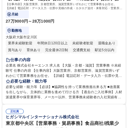
す。 学歴・資格 学歴：大学院 大学 高専 短大 専修学校 高校 語学力： 資
【仕事内容】大阪営業所、京都営業所、滋賀営業所いずれかにて営業事務をお任せ。
格：
【詳細】電話応対・データ入力・伝票や見積の作成・カタログ送付・来客対応・営業所内
で発生する事務業務や業務改善をお任せ。
月給
27万9000円～28万1000円
勤務地
大阪府大阪市淀川区
業界未経験歓迎
年間休日120日以上
未経験者歓迎
退職金あり
賞与あり
育休あり
完全週休2日制
交通費支給
駅近5分以内
土日祝休み
仕事の内容
企業名 株式会社キーエンス 求人名 【大阪・京都・滋賀】営業事務 ※未経
験可 仕事の内容 【仕事内容】大阪営業所、京都営業所、滋賀営業所いず
れかにて営業事務をお任せ。 【詳細】電話応対・データ入力・伝票や見積
の作成・カタログ送付・来客対応・営業所内で発生する事務業務や業務改
必要な経験・能力等
善をお任せ。 【教育制度】ご入社後、育成担当とペアになりながらOJTに
必要な経験・能力等 【必須】■協調性を持って業務推進出来る方 ■改善案
て業務を覚えていただくことが可能です。業務システムがきちんと構築さ
を出しながら、主体的に業務を進めて行ける方 【過去のご入社事例】人材
れているため、スムーズに仕事に慣れることができる環境です。また、
派遣業界や保育業界等、メーカー以外、営業事務未経験者の入社実績有
「チームで成果を出す文化」があり、良いやり方を積極的に共有しながら
【当社の事務職について】単なる事務ではなく主体性を発揮したサポート
常に改善を目指す風土のため、安心して業務に取り組んでいただけます。
により、キーエンスの付加価値向上に貢献します。ベースの定型業務に加
募集職種 【大阪・京都・滋賀】営業事務 ※未経験可
正社員
えて、お客様や社員の状況に合わせ、能動的なサポート、改善の動きも期
ヒガシマルインターナショナル株式会社
待され。組織を支えるスペシャリストとして、チームに貢献し、結果的に
社員から頼られる存在になることができます。平均19:30の退勤以降の業
東京都中央区【営業事務・貿易事務】食品商社/残業少