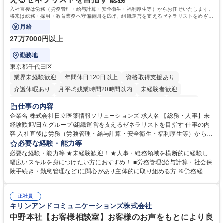
歴・資格 学歴：大学院 大学 高専 短大 専修学校 高校 語学力： 資格：日商
入社直後は労務（労務管理・給与計算・安全衛生・福利厚生等）からお任せいたします。
簿記検定1級 日商簿記検定2級 日商簿記検定3級
将来は総務・採用・教育業務へ守備範囲を広げ、組織運営を支えるゼネラリストをめざせ
ます。
月給
27万7000円以上
勤務地
東京都千代田区
業界未経験歓迎
年間休日120日以上
資格取得支援あり
介護休暇あり
月平均残業時間20時間以内
未経験者歓迎
住宅手当あり
時短勤務あり
退職金あり
在宅OK
賞与あり
仕事の内容
育休あり
完全週休2日制
交通費支給
土日祝休み
寮・社宅あり
企業名 株式会社日立医薬情報ソリューションズ 求人名 【総務・人事】未
経験歓迎/日立グループ/組織運営を支えるゼネラリストを目指す 仕事の内
容 入社直後は労務（労務管理・給与計算・安全衛生・福利厚生等）からお
任せいたします。将来は総務・採用・教育業務へ守備範囲を広げ、組織運
必要な経験・能力等
営を支えるゼネラリストをめざせます。 ・初期業務：労働時間管理、給与
必要な経験・能力等 ★未経験歓迎！ ★人事・総務領域を横断的に経験し
計算、社会保険対応、福利厚生管理、安全衛生、健康経営推進等をお任せ
幅広いスキルを身につけたい方におすすめ！ ■労務管理(給与計算・社会保
します。ご経験に応じて、休職者管理など、幅広く経験を積んでいただき
険手続き・勤怠管理など)に関心があり主体的に取り組める方 ※労務経験
ます。 ・将来的な広がり：総務・採用・教育・税務対応・経営企画等。
者は早期にご活躍いただけます。 ■チームで仕事を推進できる方■将来は
★メンバーがマンツーマンで丁寧に教えるため、ご経験が浅くても安心！
マネジメント職として活躍したい 【尚可】■人事、労務、採用、教育業務
幅広く経験を積みたい意欲がある方に最適な環境です。 募集職種 【総
正社員
のご経験 ■労務管理（給与計算・社会保険手続き・勤怠管理など）の経験
キリンアンドコミュニケーションズ株式会社
務・人事】未経験歓迎/日立グループ/組織運営を支えるゼネラリストを目
■衛生管理者の資格をお持ちの方 学歴・資格 学歴：大学院 大学 高専 短大
指す
専修学校 高校 語学力： 資格：
中野本社【お客様相談室】お客様のお声をもとにより良