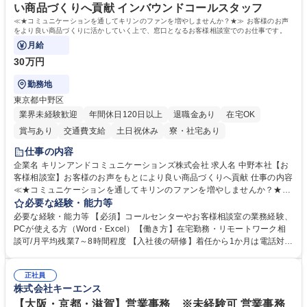
い商品づくりへ貢献 インバウンドコールスタッフ
≪★コミュニケーションを通してキリンのファンを増やしませんか？★≫ お客様のお声
をより良い商品づくりに活かしていく上で、窓口となるお客様相談室でのお仕事です。
月給
30万円
勤務地
東京都中野区
業界未経験歓迎
年間休日120日以上
退職金あり
在宅OK
賞与あり
交通費支給
土日祝休み
寮・社宅あり
仕事の内容
企業名 キリンアンドコミュニケーションズ株式会社 求人名 中野本社【お
客様相談室】お客様のお声をもとにより良い商品づくりへ貢献 仕事の内容
≪★コミュニケーションを通してキリンのファンを増やしませんか？★≫
お客様のお声をより良い商品づくりに活かしていく上で、窓口となるお客
必要な経験・能力等
様相談室でのお仕事です。 日々お客様からいただくキリングループへのご
必要な経験・能力等 【必須】コールセンターやお客様相談室の業務経験、
意見を、企業活動に活かしています。お客様からの声に迅速かつ誠意をも
PCが使える方（Word・Excel）【働き方】在宅勤務・リモートワーク相
って対応、情報提供するとともにグループ内活動に反映しています。 【具
談可/月平均残業7～8時間程度 【入社後の研修】着任から1か月は電話対応
体的には】電話応対、メール、お手紙対応、ご指摘品調査報告書作成、有
のOJTを中心に実施し、電話対応に慣れた段階でメール・手紙のOJTを実
人チャットボット対応など。 【1日の対応件数】■電話：月間一人当たり
施する予定です。独り立ち以降もしっかりフォローする体制を整えていま
平均100件前後■メール・手紙：同上40件前後 募集職種 中野本社【お客様
正社員
すのでご安心ください。 【当社について】キリングループの広報機能を担
株式会社キーエンス
相談室】お客様のお声をもとにより良い商品づくりへ貢献
う会社として、お客様との出会いを大切にし、磨き上げたホスピタリティ
を込めてコミュニケーションをとりながら広報関連業務を行っておりま
【大阪・京都・滋賀】営業事務 ※未経験可 営業事務