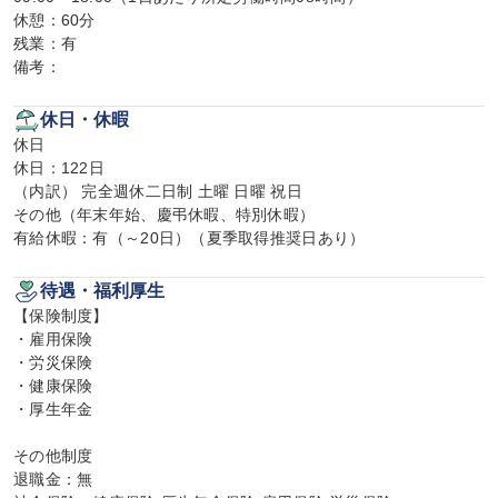
休憩：60分

残業：有

備考：
休日・休暇
休日

休日：122日

（内訳） 完全週休二日制 土曜 日曜 祝日

その他（年末年始、慶弔休暇、特別休暇）

有給休暇：有（～20日）（夏季取得推奨日あり）
待遇・福利厚生
【保険制度】

・雇用保険

・労災保険

・健康保険

・厚生年金

その他制度

退職金：無
