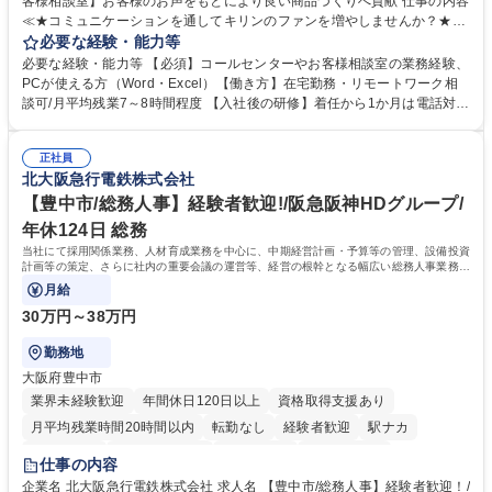
客様相談室】お客様のお声をもとにより良い商品づくりへ貢献 仕事の内容
≪★コミュニケーションを通してキリンのファンを増やしませんか？★≫
お客様のお声をより良い商品づくりに活かしていく上で、窓口となるお客
必要な経験・能力等
様相談室でのお仕事です。 日々お客様からいただくキリングループへのご
必要な経験・能力等 【必須】コールセンターやお客様相談室の業務経験、
意見を、企業活動に活かしています。お客様からの声に迅速かつ誠意をも
PCが使える方（Word・Excel）【働き方】在宅勤務・リモートワーク相
って対応、情報提供するとともにグループ内活動に反映しています。 【具
談可/月平均残業7～8時間程度 【入社後の研修】着任から1か月は電話対応
体的には】電話応対、メール、お手紙対応、ご指摘品調査報告書作成、有
のOJTを中心に実施し、電話対応に慣れた段階でメール・手紙のOJTを実
人チャットボット対応など。 【1日の対応件数】■電話：月間一人当たり
施する予定です。独り立ち以降もしっかりフォローする体制を整えていま
平均100件前後■メール・手紙：同上40件前後 募集職種 中野本社【お客様
正社員
すのでご安心ください。 【当社について】キリングループの広報機能を担
北大阪急行電鉄株式会社
相談室】お客様のお声をもとにより良い商品づくりへ貢献
う会社として、お客様との出会いを大切にし、磨き上げたホスピタリティ
を込めてコミュニケーションをとりながら広報関連業務を行っておりま
【豊中市/総務人事】経験者歓迎!/阪急阪神HDグループ/
す。 学歴・資格 学歴：大学院 大学 高専 短大 専修学校 高校 語学力： 資
年休124日 総務
格：
当社にて採用関係業務、人材育成業務を中心に、中期経営計画・予算等の管理、設備投資
計画等の策定、さらに社内の重要会議の運営等、経営の根幹となる幅広い総務人事業務全
般を担当していただきます。
月給
30万円～38万円
勤務地
大阪府豊中市
業界未経験歓迎
年間休日120日以上
資格取得支援あり
月平均残業時間20時間以内
転勤なし
経験者歓迎
駅ナカ
退職金あり
完全週休2日制
交通費支給
駅近5分以内
仕事の内容
土日祝休み
服装自由
昼食補助あり
食事補助あり
企業名 北大阪急行電鉄株式会社 求人名 【豊中市/総務人事】経験者歓迎！/