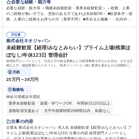
します。 ＜具体的には＞ ・総務/人事労務（給与・社保・勤怠管理など）
必要な経験・能力等
・採用・教育研修 ・福利厚生運用 など ※基本的には事務所勤務ですが、
必要な経験・能力等 ＜職種未経験歓迎・業界未経験歓迎＞ ～総務、人事
採用や教育等の業務内容により、関西圏以外への日帰り・宿泊を伴う国内
のご経験が無い方でも、意欲のある方であれば未経験OK～ ■歓迎条件：総
出張もございます。 ※担当業務を持ちつつ、お互いに助け合いながら、総
務、人事のご経験をお持ちの方（業界不問） ■求める人物像：・社内外の
務部という組織として協力しながら進める体制です。 募集職種 【大阪】
関係各部門との調整を率先して行い、業務を円滑に遂行できる協調性やコ
総務人事＜未経験歓迎＞◇三菱電機G・社会インフラを支える/年休127日
ミュニケーション能力を持っている方 ・人事総務領域に興味がありゼネラ
正社員
リスト志向をお持ちの方 学歴・資格 学歴：大学院 大学 語学力： 資格：
株式会社ネオジャパン
未経験歓迎【経理/みなとみらい】プライム上場/残業ほ
ぼなし/年休123日 管理会計
経理部門メンバーとして、仕訳入力や振込業務などの経理事務を中心にお任せ。まずは正
確な入力・確認業務からスタートし、既存メンバーと一緒に業務を進めながら段階的に経
理知識を身につけていただきます。
月給
25万円～28万円
勤務地
神奈川県横浜市西区
業界未経験歓迎
副業・WワークOK
年間休日120日以上
資格取得支援あり
月平均残業時間20時間以内
転勤なし
未経験者歓迎
時短勤務あり
退職金あり
在宅OK
賞与あり
仕事の内容
完全週休2日制
交通費支給
駅近5分以内
土日祝休み
服装自由
企業名 株式会社ネオジャパン 求人名 未経験歓迎【経理/みなとみらい】プ
ライム上場/残業ほぼなし/年休123日 仕事の内容 経理部門メンバーとし
寮・社宅あり
て、仕訳入力や振込業務などの経理事務を中心にお任せ。まずは正確な入