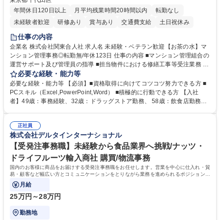
東京都千代田区
年間休日120日以上
月平均残業時間20時間以内
転勤なし
未経験者歓迎
研修あり
賞与あり
交通費支給
土日祝休み
仕事の内容
企業名 株式会社関東合人社 求人名 未経験・ベテラン歓迎【お茶の水】マ
ンション管理事務◎転勤無/年休123日 仕事の内容 ■マンション管理組合の
運営サポート及び管理員の指導 ■担当物件における修繕工事等受注業務 ■
事務所内での事務業務等 ★異業界からの転職者が多数活躍しています
必要な経験・能力等
【年収補足】532万円 ＋別途インセンティヴで平均約100万円/年（昨年度
必要な経験・能力等 【必須】■資格取得に向けてコツコツ努力できる方 ■
実績） ＋管理業務主任者資格手当50,000円/月 ★親会社である株式会社合
PCスキル（Excel,PowerPoint,Word） ■積極的に行動できる方 【入社
人社計画研究所社のグループ会社として、質の高いサービスと適性価格を
者】49歳：事務経験、32歳：ドラッグストア勤務、 58歳：飲食店勤務
武器に約20年受託戸数増加中です。https://www.gojin.co.jp/abt/abt_3.html
等：中途採用の9割が未経験者！ 【資格取得支援】■メンター制度■社内模
募集職種 未経験・ベテラン歓迎【お茶の水】マンション管理事務◎転勤
試や研修制度など充実！ ＊未資格者の8割以上が入社2年以内に資格を取
無/年休123日
正社員
得出来ております！ 【魅力】■フレックス制度、未経験からでも下限年収
株式会社デルタインターナショナル
を一律支給！ ■管理業務主任者資格取得後には50,000円/月の手当あり！
学歴・資格 学歴：大学院 大学 高専 短大 専修学校 高校 語学力： 資格：第
【受発注事務職】未経験から食品業界へ挑戦/ナッツ・
一種運転免許普通自動車
ドライフルーツ輸入商社 購買/物流事務
国内のお客様に商品をお届けする受発注事務職をお任せします。営業を中心に仕入れ・貿
易・顧客など幅広い方とコミュニケーションをとりながら業務を進められるポジションで
す。
月給
25万円～28万円
勤務地