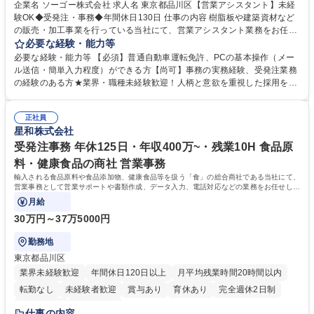
企業名 ソーゴー株式会社 求人名 東京都品川区【営業アシスタント】未経
験OK◆受発注・事務◆年間休日130日 仕事の内容 樹脂板や建築資材など
の販売・加工事業を行っている当社にて、営業アシスタント業務をお任せ
いたします。注文対応やWebデータの出力、各所への発注・加工依頼のほ
必要な経験・能力等
か、電話・メール対応等の事務業務を担当します。 ■受注・発注業務：FA
必要な経験・能力等 【必須】普通自動車運転免許、PCの基本操作（メー
Xによる注文対応、Web発注データのプリントアウト、各仕入先・協力会
ル送信・簡単入力程度）ができる方【尚可】事務の実務経験、受発注業務
社への発注および加工依頼等 ■納品書・請求書の作成および発送手配 ■商
の経験のある方★業界・職種未経験歓迎！人柄と意欲を重視した採用を行
品手配・在庫確認・納期調整 ■電話・メールでの問い合わせ対応および付
っています。 【要件】未経験歓迎！未経験からスタートして長く勤務する
随する事務全般 ※高度なPCスキルは不要です。【業務内容の変更範囲】
社員が多数在籍しています。 【求める人物像】納期優先の業界のため状況
当社の指定する業務 募集職種 東京都品川区【営業アシスタント】未経験O
正社員
変化に臨機応変かつ柔軟に対応できる方、約束を守り正確に作業を進めら
星和株式会社
K◆受発注・事務◆年間休日130日
れる方を求めています。高度なPCスキルや関数知識は一切不要です。丁
寧な指導体制が整っているため、安心してお仕事をスタートしていただけ
受発注事務 年休125日・年収400万~・残業10H 食品原
ます。 学歴・資格 学歴：大学院 大学 高専 短大 専修学校 高校 語学力：
料・健康食品の商社 営業事務
資格：
輸入される食品原料や食品添加物、健康食品等を扱う「食」の総合商社である当社にて、
営業事務として営業サポートや書類作成、データ入力、電話対応などの業務をお任せしま
す。
月給
30万円～37万5000円
勤務地
東京都品川区
業界未経験歓迎
年間休日120日以上
月平均残業時間20時間以内
転勤なし
未経験者歓迎
賞与あり
育休あり
完全週休2日制
交通費支給
土日祝休み
仕事の内容