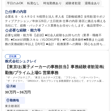
平日のみOK
転勤なし
時短勤務あり
経験者歓迎
退職金あり
賞与あり
完全週休2日制
交通費支給
駅近5分以内
土日祝休み
仕事の内容
服装自由
企業名 Ｂ・ＧＡＲＤＥＮ税理士法人 求人名 【新橋/総務】女性歓迎※ポジ
ティブアクション／年休126日／土日祝休 仕事の内容 港区に拠点を構える
当社にて、総務・バックオフィス業務をお任せいたします。備品管理や来
客対応から、経理サポート、社会保険手続き、さらには新たなシステム導
必要な経験・能力等
入の検討まで、幅広く組織を支える役割です。 ■備品発注・在庫管理、郵
必要な経験・能力等 【必須】■社会人経験をお持ちの方（業界・職種不
送物対応、電話・来客対応 ■金融機関への外出業務（入出金管理補助）、
問）■Excelの関数スキル（VLOOKUP等）■PCの基本操作■事務または総
福利厚生・社内イベントの運営管理 ■社内ルールの整備、職場環境の改善
務の実務経験1年以上【尚可】■会計・税務業界への興味・関心をお持ちの
提案、備品選定 ■請求書発行・管理等の経理サポート、社会保険関連の書
方 【求める人物像】 ■自ら課題を見つけ改善提案ができる主体性のある方
類手続き ■税理士業務の補助（書類作成・データ入力支援） ■ITツールや
■周囲と円滑に連携し、柔軟な対応ができる方。 【女性歓迎！】※ポジテ
社内新システムの導入検討・比較検証 募集職種 【新橋/総務】女性歓迎※
正社員
ィブアクション 学歴・資格 学歴：大学院 大学 高専 短大 専修学校 高校 語
株式会社シュクレイ
ポジティブアクション／年休126日／土日祝休
学力： 資格：
【東京/お菓子メーカーの事務担当】事務経験者歓迎/転
勤無/プライム上場G 営業事務
「ザ・メープルマニア」「東京ミルクチーズ工場」「フランセ」「バターバトラー」
「ザ・テイラー」「DROOLY」等のブランドを多数展開する当社にて、オリジナル菓子
ブランド商品の事務業務をお任せいたします。
月給
30万円～36万円
勤務地
東京都港区