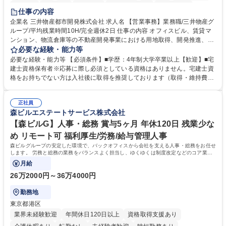
在宅OK
賞与あり
育休あり
完全週休2日制
交通費支給
仕事の内容
駅近5分以内
土日祝休み
寮・社宅あり
企業名 三井物産都市開発株式会社 求人名 【営業事務】業務職/三井物産グ
ループ/平均残業時間10H/完全週休2日 仕事の内容 オフィスビル、賃貸マ
ンション、物流倉庫等の不動産開発事業における用地取得、開発推進、賃
貸運営、売却、仲介・活用提案等を行う営業部門において事務業務を担当
必要な経験・能力等
いただきます。 【詳細】・契約書管理、契約書製本、捺印対応、ファイリ
必要な経験・能力等 【必須条件】■学歴：4年制大学卒業以上【歓迎】■宅
ング、登記簿取得、調書取得・支払業務（各種費用支払、支払管理、請
建士資格保有者※応募に際し必須としている資格はありません。宅建士資
求・支払データ登録、取引先マスター申請対応）・予算作成及び予実管
格をお持ちでない方は入社後に取得を推奨しております（取得・維持費用
理・各種稟議書、報告書作成業務・各種台帳管理、交際費・会議費支払報
の一部補助あり） 【求める人物像】 ・向学心豊かで、主体的に行動でき
告書作成及び月次管理・部内総務庶務全般 など※※配属先によっては上記
る方。 ・社内外の多様な関係者と協調して業務を進められるコミュニケー
の他に担当頂く業務が発生する場合があります。 募集職種 【営業事務】
正社員
ション力がある方。 ・チャレンジを厭わず、粘り強く業務に取り組める
森ビルエステートサービス株式会社
業務職/三井物産グループ/平均残業時間10H/完全週休2日
方。多様な関係者と謙虚に信頼関係を構築でき、期限を意識したスケジュ
ール管理が出来る方。※将来的に他部署（営業部門、コーポレート部門）
【森ビルG】人事・総務 賞与5ヶ月 年休120日 残業少な
へのジョブローテーションの可能性があります。 学歴・資格 学歴：大学
め リモート可 福利厚生/労務/給与管理人事
院 大学 語学力： 資格：宅地建物取引士
森ビルグループの安定した環境で、バックオフィスから会社を支える人事・総務をお任せ
します。 労務と総務の業務をバランスよく担当し、ゆくゆくは制度改定などのコア業務
にも挑戦できる、やりがいある環境です。
月給
26万2000円～36万4000円
勤務地
東京都港区
業界未経験歓迎
年間休日120日以上
資格取得支援あり