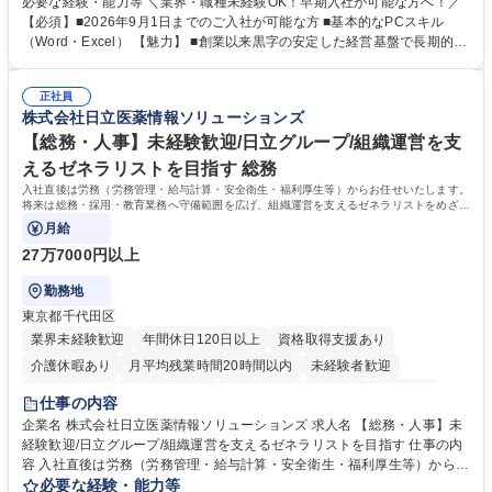
必要な経験・能力等 ＼業界・職種未経験OK！早期入社が可能な方へ！／
で、事務未経験の方でも安心して臨むことができます。 【業務詳細】■電
【必須】■2026年9月1日までのご入社が可能な方 ■基本的なPCスキル
話・来客対応 ■物件の鍵や社内の備品管理 ■データ入力や書類作成 ■契約
（Word・Excel） 【魅力】 ■創業以来黒字の安定した経営基盤で長期的に
書などのファイリング ■郵送物の仕訳・発送 など 募集職種 ◆急募｜9月1
安心して働ける環境 ■残業ほぼなしで働きやすさ抜群、プライベートとの
日入社◆【渋谷/一般事務】未経験歓迎/年休124日/残業ほぼ無
両立が可能 ■有給取得を積極的に推奨、年間10日程度の取得実績 ■1ヶ月
正社員
のOJTで業務を習得可能、未経験でもしっかりサポート 学歴・資格 学
株式会社日立医薬情報ソリューションズ
歴：大学院 大学 高専 短大 語学力： 資格：
【総務・人事】未経験歓迎/日立グループ/組織運営を支
えるゼネラリストを目指す 総務
入社直後は労務（労務管理・給与計算・安全衛生・福利厚生等）からお任せいたします。
将来は総務・採用・教育業務へ守備範囲を広げ、組織運営を支えるゼネラリストをめざせ
ます。
月給
27万7000円以上
勤務地
東京都千代田区
業界未経験歓迎
年間休日120日以上
資格取得支援あり
介護休暇あり
月平均残業時間20時間以内
未経験者歓迎
住宅手当あり
時短勤務あり
退職金あり
在宅OK
賞与あり
仕事の内容
育休あり
完全週休2日制
交通費支給
土日祝休み
寮・社宅あり
企業名 株式会社日立医薬情報ソリューションズ 求人名 【総務・人事】未
経験歓迎/日立グループ/組織運営を支えるゼネラリストを目指す 仕事の内
容 入社直後は労務（労務管理・給与計算・安全衛生・福利厚生等）からお
任せいたします。将来は総務・採用・教育業務へ守備範囲を広げ、組織運
必要な経験・能力等