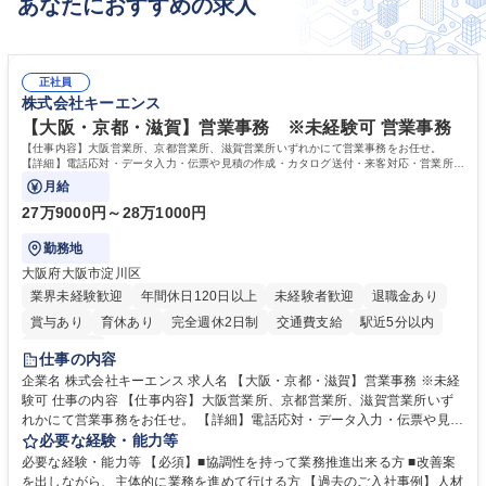
あなたにおすすめの求人
正社員
株式会社キーエンス
【大阪・京都・滋賀】営業事務 ※未経験可 営業事務
【仕事内容】大阪営業所、京都営業所、滋賀営業所いずれかにて営業事務をお任せ。
【詳細】電話応対・データ入力・伝票や見積の作成・カタログ送付・来客対応・営業所内
で発生する事務業務や業務改善をお任せ。
月給
27万9000円～28万1000円
勤務地
大阪府大阪市淀川区
業界未経験歓迎
年間休日120日以上
未経験者歓迎
退職金あり
賞与あり
育休あり
完全週休2日制
交通費支給
駅近5分以内
土日祝休み
仕事の内容
企業名 株式会社キーエンス 求人名 【大阪・京都・滋賀】営業事務 ※未経
験可 仕事の内容 【仕事内容】大阪営業所、京都営業所、滋賀営業所いず
れかにて営業事務をお任せ。 【詳細】電話応対・データ入力・伝票や見積
の作成・カタログ送付・来客対応・営業所内で発生する事務業務や業務改
必要な経験・能力等
善をお任せ。 【教育制度】ご入社後、育成担当とペアになりながらOJTに
必要な経験・能力等 【必須】■協調性を持って業務推進出来る方 ■改善案
て業務を覚えていただくことが可能です。業務システムがきちんと構築さ
を出しながら、主体的に業務を進めて行ける方 【過去のご入社事例】人材