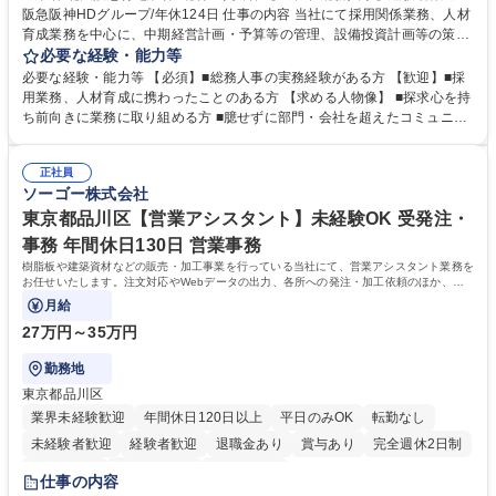
阪急阪神HDグループ/年休124日 仕事の内容 当社にて採用関係業務、人材
育成業務を中心に、中期経営計画・予算等の管理、設備投資計画等の策
定、さらに社内の重要会議の運営等、経営の根幹となる幅広い総務人事業
必要な経験・能力等
務全般を担当していただきます。 【主な業務内容】 ■採用関係業務および
必要な経験・能力等 【必須】■総務人事の実務経験がある方 【歓迎】■採
人材育成(社員研修)業務の推進 ■中期経営計画および予算等の管理 ■設備
用業務、人材育成に携わったことのある方 【求める人物像】 ■探求心を持
投資計画等の策定 ■社内の重要会議の運営 ■その他総務人事業務全般 【入
ち前向きに業務に取り組める方 ■臆せずに部門・会社を超えたコミュニケ
社後】入社後は採用や育成をメインに担当し将来的には経営根幹に関わる
ーションの取れる方 ■自分で考えて行動のできる方 ■第二の創業期を迎え
総務人事業務全般へ幅広く従事していただきます。 募集職種 【豊中市/総
る当社で組織の次代を担うネクスト人材として長期的に成長したい方 ■周
務人事】経験者歓迎！/阪急阪神HDグループ/年休124日
正社員
囲のメンバーと協調しつつ主体性を持って能動的に業務を推進できる方 学
ソーゴー株式会社
歴・資格 学歴：大学院 大学 高専 短大 専修学校 高校 語学力： 資格：
東京都品川区【営業アシスタント】未経験OK 受発注・
事務 年間休日130日 営業事務
樹脂板や建築資材などの販売・加工事業を行っている当社にて、営業アシスタント業務を
お任せいたします。注文対応やWebデータの出力、各所への発注・加工依頼のほか、電
話・メール対応等の事務業務を担当します。
月給
27万円～35万円
勤務地
東京都品川区
業界未経験歓迎
年間休日120日以上
平日のみOK
転勤なし
未経験者歓迎
経験者歓迎
退職金あり
賞与あり
完全週休2日制
交通費支給
駅近5分以内
土日祝休み
仕事の内容