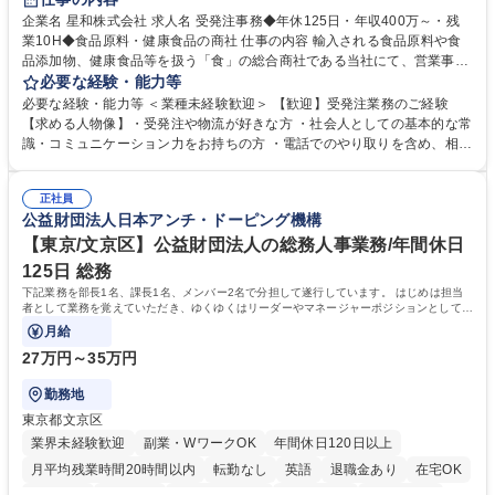
企業名 星和株式会社 求人名 受発注事務◆年休125日・年収400万～・残
業10H◆食品原料・健康食品の商社 仕事の内容 輸入される食品原料や食
品添加物、健康食品等を扱う「食」の総合商社である当社にて、営業事務
として営業サポートや書類作成、データ入力、電話対応などの業務をお任
必要な経験・能力等
せします。 ・受注／出荷指示／売上管理／仕入管理／在庫管理／お客様や
必要な経験・能力等 ＜業種未経験歓迎＞ 【歓迎】受発注業務のご経験
倉庫と電話確認など、販売に関わる事務、営業サポートをお願いします。
【求める人物像】・受発注や物流が好きな方 ・社会人としての基本的な常
・入社後は商品について覚えることから始め、先輩社員OJTと共に業務を
識・コミュニケーション力をお持ちの方 ・電話でのやり取りを含め、相手
進めて頂きます。未経験から始めた方も多数活躍中です。 [業務内容の変
の要件を正しく理解し対応できる方 ・数量・在庫・出荷数などの数値を正
更の範囲:会社の定める業務] 募集職種 受発注事務◆年休125日・年収400
確に扱う業務に抵抗がない方 ・PCを業務で日常的に使用しており、四則
万～・残業10H◆食品原料・健康食品の商社
正社員
演算ができる方 ・業務ルールや指示を理解し、行動できる方 学歴・資格
公益財団法人日本アンチ・ドーピング機構
学歴：大学院 大学 短大 語学力： 資格：
【東京/文京区】公益財団法人の総務人事業務/年間休日
125日 総務
下記業務を部長1名、課長1名、メンバー2名で分担して遂行しています。 はじめは担当
者として業務を覚えていただき、ゆくゆくはリーダーやマネージャーポジションとして活
躍いただくことを期待しています。
月給
27万円～35万円
勤務地
東京都文京区
業界未経験歓迎
副業・WワークOK
年間休日120日以上
月平均残業時間20時間以内
転勤なし
英語
退職金あり
在宅OK