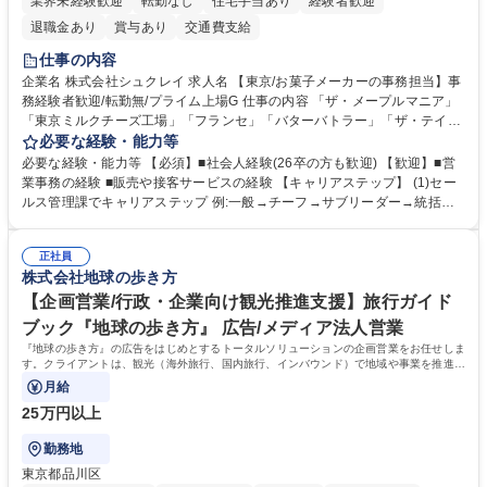
業界未経験歓迎
転勤なし
住宅手当あり
経験者歓迎
退職金あり
賞与あり
交通費支給
仕事の内容
企業名 株式会社シュクレイ 求人名 【東京/お菓子メーカーの事務担当】事
務経験者歓迎/転勤無/プライム上場G 仕事の内容 「ザ・メープルマニア」
「東京ミルクチーズ工場」「フランセ」「バターバトラー」「ザ・テイラ
ー」「DROOLY」等のブランドを多数展開する当社にて、オリジナル菓子
必要な経験・能力等
ブランド商品の事務業務をお任せいたします。 【具体的な業務内容】 ■店
必要な経験・能力等 【必須】■社会人経験(26卒の方も歓迎) 【歓迎】■営
舗からの発注受付/PC入力業務 ■受電対応(社内/社外) ■商品のマスター登
業事務の経験 ■販売や接客サービスの経験 【キャリアステップ】 (1)セー
録 ■日々の売上抽出・報告 ■提携企業への書類送付業務 ■契約書管理業務
ルス管理課でキャリアステップ 例:一般→チーフ→サブリーダー→統括リ
■ホームページへの問い合わせ対応 など 募集職種 【東京/お菓子メーカー
ーダー→マネージャー (2)他ポジションへのキャリアも可能 ※過去、未経
の事務担当】事務経験者歓迎/転勤無/プライム上場G
験で経営管理部内で経理へ異動した方もいらっしゃいます。年3回の面談
正社員
や個別面談を通してご自身のキャリアと向き合っていただき、会社として
株式会社地球の歩き方
もバックアップしていきます。 学歴・資格 学歴：大学院 大学 高専 短大
専修学校 高校 語学力： 資格：
【企画営業/行政・企業向け観光推進支援】旅行ガイド
ブック『地球の歩き方』 広告/メディア法人営業
『地球の歩き方』の広告をはじめとするトータルソリューションの企画営業をお任せしま
す。クライアントは、観光（海外旅行、国内旅行、インバウンド）で地域や事業を推進し
たい国内外の行政や企業です。
月給
25万円以上
勤務地
東京都品川区