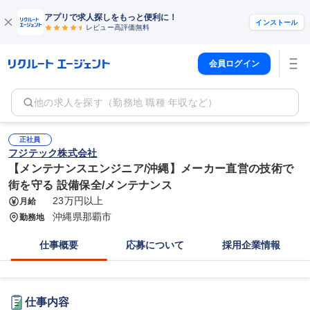
アプリで求人探しをもっと便利に！
インストール
レビュー高評価
無料
会員ログイン
他の求人を探す（勤務地 職種 年収など）
正社員
フジテック株式会社
【メンテナンスエンジニア/沖縄】メーカー直営の技術で
街を守る 設備保全/メンテナンス
23万円以上
月給
沖縄県那覇市
勤務地
仕事概要
応募について
採用企業情報
仕事内容