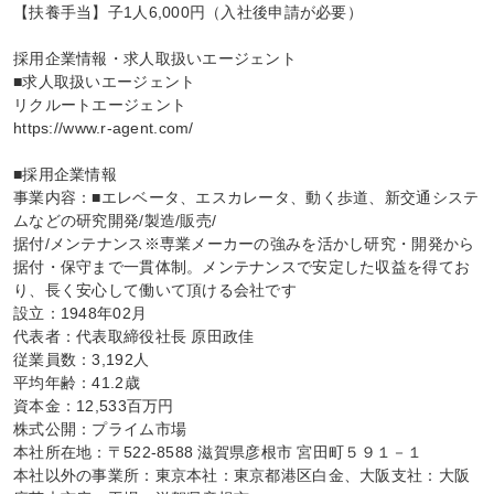
【扶養手当】子1人6,000円（入社後申請が必要）

採用企業情報・求人取扱いエージェント

■求人取扱いエージェント

リクルートエージェント

https://www.r-agent.com/

■採用企業情報

事業内容：■エレベータ、エスカレータ、動く歩道、新交通システ
ムなどの研究開発/製造/販売/

据付/メンテナンス※専業メーカーの強みを活かし研究・開発から
据付・保守まで一貫体制。メンテナンスで安定した収益を得てお
り、長く安心して働いて頂ける会社です

設立：1948年02月

代表者：代表取締役社長 原田政佳

従業員数：3,192人

平均年齢：41.2歳

資本金：12,533百万円

株式公開：プライム市場

本社所在地：〒522-8588 滋賀県彦根市 宮田町５９１－１

本社以外の事業所：東京本社：東京都港区白金、大阪支社：大阪