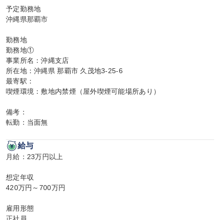
予定勤務地

沖縄県那覇市

勤務地

勤務地①

事業所名：沖縄支店

所在地：沖縄県 那覇市 久茂地3-25-6

最寄駅：

喫煙環境：敷地内禁煙（屋外喫煙可能場所あり）

備考：

転勤：当面無
給与
月給：23万円以上

想定年収

420万円～700万円

雇用形態

正社員
