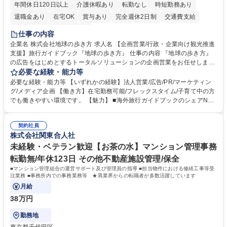
年間休日120日以上
介護休暇あり
転勤なし
時短勤務あり
退職金あり
在宅OK
賞与あり
完全週休2日制
交通費支給
駅近5分以内
土日祝休み
仕事の内容
企業名 株式会社地球の歩き方 求人名 【企画営業/行政・企業向け観光推進
支援】旅行ガイドブック『地球の歩き方』 仕事の内容 『地球の歩き方』
の広告をはじめとするトータルソリューションの企画営業をお任せしま
す。クライアントは、観光（海外旅行、国内旅行、インバウンド）で地域
必要な経験・能力等
や事業を推進したい国内外の行政や企業です。 【業務詳細】■『地球の歩
必要な経験・能力等 【いずれかの経験】法人営業/広告/PR/マーケティン
き方』は海外旅行ガイドブックのNo.1ブランドであり、国内旅行において
グ/メディア企画 【働き方】在宅勤務可能/フレックスタイム/子育て中の方
も牽引しております。観光推進支援においても、業界を牽引する意欲的な
でも働きやすい環境です。 【魅力】 ■海外旅行ガイドブックのシェアNo.1
取り組みが期待されています■インバウンドは、日本の地域の未来を担う
メディアとして、個人旅行文化の拡大と定着を担ってきたブランドに携わ
国策事業です。「GOOD LUCK TRIP」は、海外旅行ガイドブックと同様
ることが可能です。 ■国内旅行ガイドブックは立ち上げ間もない新規事業
に、インバウンドのトップブランドに成長しております■旅が業務であ
契約社員
であり、「地球の歩き方」としてどう取り組むか、共に形を作るコアメン
株式会社関東合人社
り、日常です。旅好きにはこれ以上ない環境です 募集職種 【企画営業/行
バーとして活躍いただきます。 学歴・資格 学歴：大学院 大学 語学力： 資
政・企業向け観光推進支援】旅行ガイドブック『地球の歩き方』
格：
未経験・ベテラン歓迎【お茶の水】マンション管理事務
転勤無/年休123日 その他不動産施設管理/保全
■マンション管理組合の運営サポート及び管理員の指導 ■担当物件における修繕工事等受
注業務 ■事務所内での事務業務等 ★異業界からの転職者が多数活躍しています
月給
38万円
勤務地