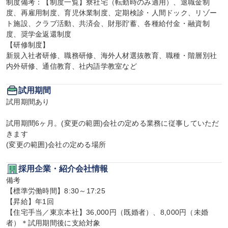
制度備考：【制度一覧】寮社宅（転勤時のみ適用）、退職金制
度、再雇用制度、育児休業制度、定期検診・人間ドック、リゾー
ト施設、クラブ活動、共済会、財形貯蓄、各種給付金・融資制
度、奨学金返還制度

【研修制度】

新規入社者研修、職務研修、海外人材選抜教育、職種・階層別社
内外研修、通信教育、社内語学教室など
試用期間
試用期間あり

試用期間6ヶ月。(変更の範囲)会社の定める業務に従事していただ
きます 

(変更の範囲)会社の定める場所
採用企業・紹介会社情報
備考

【標準労働時間】8:30～17:25

【昇給】年1回

【住宅手当／東京本社】36,000円（既婚者）、8,000円（未婚
者）＊試用期間後に支給対象
