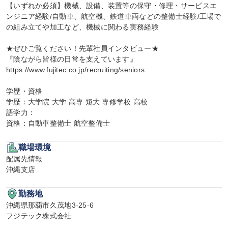
【いずれか必須】機械、設備、装置等の保守・修理・サービスエ
ンジニア経験/自動車、航空機、鉄道車両などの整備士経験/工場で
の組み立てや加工など、機械に関わる実務経験

★ぜひご覧ください！先輩社員インタビュー★

『陰ながら皆様の日常を支えています』

https://www.fujitec.co.jp/recruiting/seniors

学歴・資格

学歴：大学院 大学 高専 短大 専修学校 高校

語学力：

資格：自動車整備士 航空整備士
職場環境
配属先情報

沖縄支店
勤務地
沖縄県那覇市久茂地3-25-6

フジテック株式会社
