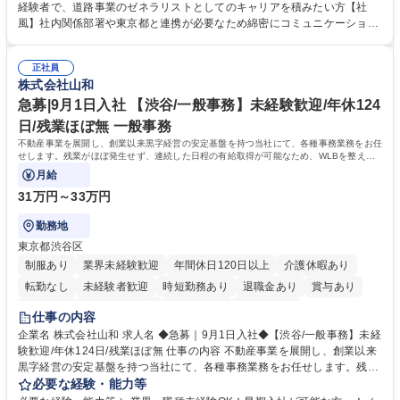
管理部門：広報、人事、経理など当公社の運営に係る管理業務 ■収益部
経験者で、道路事業のゼネラリストとしてのキャリアを積みたい方【社
門：駐車場の新規開拓、管理運営、新宿駅西口広場の「イベントコーナ
風】社内関係部署や東京都と連携が必要なため綿密にコミュニケーション
ー」などの管理運営 ■道路部門：整備の急がれる骨格幹線道路や木造住宅
を図っています。 【業務の魅力】■幅広く携われる：総合職（事務）で
密集地域の特定整備路線の用地取得、道路に関する普及啓発事業、都内の
は、駐車場の管理運営や道路用地の取得、公益財団法人の中枢を担う管理
道路施設や道路工事現場の見学ツアー事業 ※入社後は上記いずれかの部門
正社員
部門など多岐に渡る業務を経験できます。 ■様々なプロジェクト：駐車場
株式会社山和
へ配属。※業務内容変更の範囲：会社の定める業務 募集職種 【都庁グル
事業の他、新宿駅西口広場内に設置された照明を兼ねた広告「ブライトサ
ープ】総合職（事務）◇残業月平均9時間未満／有給年平均16日取得
イン」の管理運営を行うなど、事業収益を生み出す活動を積極的に行って
急募|9月1日入社 【渋谷/一般事務】未経験歓迎/年休124
います。 学歴・資格 学歴：大学院 大学 高専 短大 専修学校 高校 語学力：
日/残業ほぼ無 一般事務
資格：
不動産事業を展開し、創業以来黒字経営の安定基盤を持つ当社にて、各種事務業務をお任
せします。残業がほぼ発生せず、連続した日程の有給取得が可能なため、WLBを整えた
い方にお勧めの環境です！
月給
31万円～33万円
勤務地
東京都渋谷区
制服あり
業界未経験歓迎
年間休日120日以上
介護休暇あり
転勤なし
未経験者歓迎
時短勤務あり
退職金あり
賞与あり
育休あり
完全週休2日制
交通費支給
土日祝休み
仕事の内容
企業名 株式会社山和 求人名 ◆急募｜9月1日入社◆【渋谷/一般事務】未経
験歓迎/年休124日/残業ほぼ無 仕事の内容 不動産事業を展開し、創業以来
黒字経営の安定基盤を持つ当社にて、各種事務業務をお任せします。残業
がほぼ発生せず、連続した日程の有給取得が可能なため、WLBを整えたい
必要な経験・能力等
方にお勧めの環境です！ 入社後はOJTを通じて丁寧に研修を行いますの