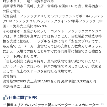
府茨木市庄、工場：滋賀県彦根市、

兵庫県豊岡市日高町。支店・営業所/全国約140カ所、世界拠点23
の国と地域

関連会社：フジテックアメリカ/フジテックシンガポール/フジテッ
クUK/フジテックコリア/フジテックタイワン/華昇フジテック（中
国）※海外売上高比率65.9％

その他備考・企業からのフリーコメント：フジテックのエンジニ
アは、単に機械を直すだけではありません。自社製品の構造や特
性を完璧に把握し、トラブルを未然に防ぐ「安全のプロ」です。
各支店では、メーカー直営ならではの充実した教育カリキュラム
に加え、現場での困りごとをすぐに専門部署に相談できる強固な
サポート網があります。

「自社の製品に責任を持ち、最高の状態で使い続けていただく」
というメーカーの想いを、神戸の現場で体現しませんか。技術者
として一段上のステージを目指せる環境です。

決算情報：

決算期2023/03 売上高207,589百万円 経常利益13,332百万円

※決済単位：連結
仕事に関するPR
担当エリアでのフジテック製エレベーター・エスカレーター