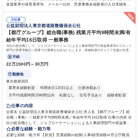
れているため、スムーズに仕事に慣れることができる環境です。また、
派遣業界や保育業界等、メーカー以外、営業事務未経験者の入社実績有
「チームで成果を出す文化」があり、良いやり方を積極的に共有しながら
【当社の事務職について】単なる事務ではなく主体性を発揮したサポート
常に改善を目指す風土のため、安心して業務に取り組んでいただけます。
により、キーエンスの付加価値向上に貢献します。ベースの定型業務に加
募集職種 【大阪・京都・滋賀】営業事務 ※未経験可
正社員
えて、お客様や社員の状況に合わせ、能動的なサポート、改善の動きも期
公益財団法人東京都道路整備保全公社
待され。組織を支えるスペシャリストとして、チームに貢献し、結果的に
社員から頼られる存在になることができます。平均19:30の退勤以降の業
【都庁グループ】総合職(事務) 残業月平均9時間未満/有
務の持ち帰りも禁止されており、メリハリのある働き方となります。 学
給年平均16日取得 一般事務
歴・資格 学歴：大学院 大学 高専 短大 語学力： 資格：
当社の総合職として、ジョブローテーションによる人事経理部門や収益事業等のフロント
部門の部署等幅広い部署での業務をお任せいたします。研修制度やキャリア支援が充実し
ております！ ※下記業務詳細
月給
22万1500円～30万円
勤務地
東京都新宿区
業界未経験歓迎
年間休日120日以上
介護休暇あり
月平均残業時間20時間以内
転勤なし
住宅手当あり
経験者歓迎
研修あり
退職金あり
賞与あり
完全週休2日制
交通費支給
仕事の内容
駅近5分以内
資格取得手当あり
食事補助あり
企業名 公益財団法人東京都道路整備保全公社 求人名 【都庁グループ】総
合職（事務）◇残業月平均9時間未満／有給年平均16日取得 仕事の内容 当
社の総合職として、ジョブローテーションによる人事経理部門や収益事業
等のフロント部門の部署等幅広い部署での業務をお任せいたします。研修
必要な経験・能力等
制度やキャリア支援が充実しております！ ※下記業務詳細 【業務詳細】■
必要な経験・能力等 【歓迎】営業経験or総務/人事/経理経験or官公庁職員