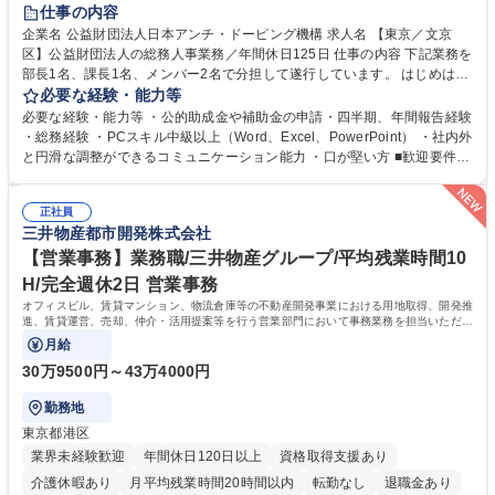
賞与あり
育休あり
完全週休2日制
交通費支給
土日祝休み
仕事の内容
食事補助あり
企業名 公益財団法人日本アンチ・ドーピング機構 求人名 【東京／文京
区】公益財団法人の総務人事業務／年間休日125日 仕事の内容 下記業務を
部長1名、課長1名、メンバー2名で分担して遂行しています。 はじめは担
当者として業務を覚えていただき、ゆくゆくはリーダーやマネージャーポ
必要な経験・能力等
ジションとして活躍いただくことを期待しています。 【総務・人事グルー
必要な経験・能力等 ・公的助成金や補助金の申請・四半期、年間報告経験
プの業務内容】 ・人事制度関連 ・採用活動 ・教育研修の企画、実行 ・勤
・総務経験 ・PCスキル中級以上（Word、Excel、PowerPoint） ・社内外
怠管理 ・官公庁への各種提出 ・法定の会議運営（評議員会、理事会） ・
と円滑な調整ができるコミュニケーション能力 ・口が堅い方 ■歓迎要件
コンプライアンス ・内部規程やルールの管理、整備、文書管理 ・契約関
・採用業務経験 ・英語に抵抗がない方 ・営業経験 学歴・資格 学歴：大学
連 ・衛生管理 ・防災関連・公的助成金の管理・オフィス、ファシリティ
院 大学 高専 短大 専修学校 高校 語学力： 資格：
管理 ・福利厚生関連 ・職員からの問合せ、相談対応 ・その他日常の総務
正社員
三井物産都市開発株式会社
業務全般 募集職種 【東京／文京区】公益財団法人の総務人事業務／年間
休日125日
【営業事務】業務職/三井物産グループ/平均残業時間10
H/完全週休2日 営業事務
オフィスビル、賃貸マンション、物流倉庫等の不動産開発事業における用地取得、開発推
進、賃貸運営、売却、仲介・活用提案等を行う営業部門において事務業務を担当いただき
ます。
月給
30万9500円～43万4000円
勤務地
東京都港区
業界未経験歓迎
年間休日120日以上
資格取得支援あり
介護休暇あり
月平均残業時間20時間以内
転勤なし
退職金あり