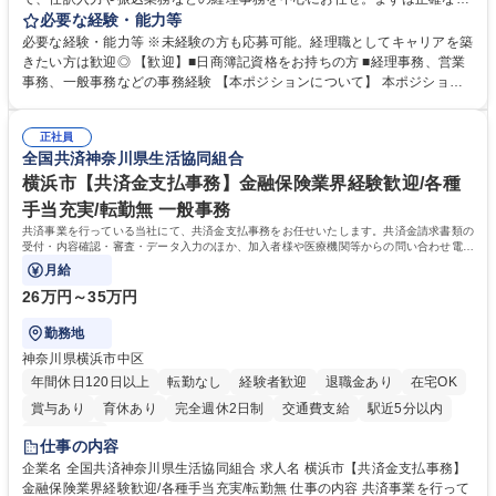
力・確認業務からスタートし、既存メンバーと一緒に業務を進めながら段
必要な経験・能力等
階的に経理知識を身につけていただきます。 【具体的には】 ■社内稟議に
必要な経験・能力等 ※未経験の方も応募可能。経理職としてキャリアを築
基づく仕訳入力 ■月末の振込業務 ■明細作成 ■伝票処理、記帳業務 ■既存
きたい方は歓迎◎ 【歓迎】■日商簿記資格をお持ちの方 ■経理事務、営業
メンバーの業務サポート 【将来的には】 ■月次決算補助 ■四半期・年次決
事務、一般事務などの事務経験 【本ポジションについて】 本ポジション
算補助 ■有価証券報告書など開示資料作成補助 ■海外子会社を含む連結決
の魅力は、プライム上場企業の経理部門で、未経験から経理キャリアをス
算補助 ※3～5年程度を目安に、徐々に決算業務へ業務範囲を広げていく
タートできる点です。まずは仕訳入力や振込業務など基礎的な業務から担
想定です。 募集職種 未経験歓迎【経理/みなとみらい】プライム上場/残業
正社員
当し、3～5年をかけて月次決算・四半期決算・開示資料作成補助などへス
全国共済神奈川県生活協同組合
ほぼなし/年休123日
テップアップできます。また、残業は通常月ほぼなく、決算月でも10時間
未満のため、無理なく経理として専門性を身につけられる環境です。 学
横浜市【共済金支払事務】金融保険業界経験歓迎/各種
歴・資格 学歴：大学院 大学 高専 短大 専修学校 高校 語学力： 資格：日商
手当充実/転勤無 一般事務
簿記検定1級 日商簿記検定2級
共済事業を行っている当社にて、共済金支払事務をお任せいたします。共済金請求書類の
受付・内容確認・審査・データ入力のほか、加入者様や医療機関等からの問い合わせ電話
対応や書類発送等を担当します。
月給
26万円～35万円
勤務地
神奈川県横浜市中区
年間休日120日以上
転勤なし
経験者歓迎
退職金あり
在宅OK
賞与あり
育休あり
完全週休2日制
交通費支給
駅近5分以内
土日祝休み
仕事の内容
企業名 全国共済神奈川県生活協同組合 求人名 横浜市【共済金支払事務】
金融保険業界経験歓迎/各種手当充実/転勤無 仕事の内容 共済事業を行って