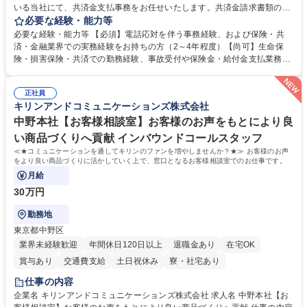
いる当社にて、共済金支払事務をお任せいたします。共済金請求書類の受
付・内容確認・審査・データ入力のほか、加入者様や医療機関等からの問
必要な経験・能力等
い合わせ電話対応や書類発送等を担当します。 ■共済金請求書類の受付、
必要な経験・能力等 【必須】電話応対を伴う事務経験、および保険・共
内容確認、および共済金支払に関する審査・事務処理業務全般を担当 ■専
済・金融業界での実務経験をお持ちの方（2～4年程度）【尚可】生命保
用システムへのデータ入力、各種必要書類の作成・発送作業 ■加入者様や
険・損害保険・共済での勤務経験、事故受付や保険金・給付金支払業務経
医療機関等からの各種問い合わせに対する丁寧かつ迅速な電話応対 ■現場
験がある方 【求める人物像】■相手の立場に立った丁寧な対応ができる方
調査の対応および業務プロセスの改善活動 【業務内容の変更範囲】当社の
■チームワークを大切にし、素直に学べる方★外勤の保険営業から内勤事
指定する業務 募集職種 横浜市【共済金支払事務】金融保険業界経験歓迎/
正社員
務へのキャリアチェンジ希望者も大歓迎です！ 学歴・資格 学歴：大学院
キリンアンドコミュニケーションズ株式会社
各種手当充実/転勤無
大学 高専 短大 専修学校 高校 語学力： 資格：
中野本社【お客様相談室】お客様のお声をもとにより良
い商品づくりへ貢献 インバウンドコールスタッフ
≪★コミュニケーションを通してキリンのファンを増やしませんか？★≫ お客様のお声
をより良い商品づくりに活かしていく上で、窓口となるお客様相談室でのお仕事です。
月給
30万円
勤務地
東京都中野区
業界未経験歓迎
年間休日120日以上
退職金あり
在宅OK
賞与あり
交通費支給
土日祝休み
寮・社宅あり
仕事の内容
企業名 キリンアンドコミュニケーションズ株式会社 求人名 中野本社【お