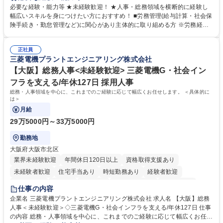
営を支えるゼネラリストをめざせます。 ・初期業務：労働時間管理、給与
必要な経験・能力等 ★未経験歓迎！ ★人事・総務領域を横断的に経験し
計算、社会保険対応、福利厚生管理、安全衛生、健康経営推進等をお任せ
幅広いスキルを身につけたい方におすすめ！ ■労務管理(給与計算・社会保
します。ご経験に応じて、休職者管理など、幅広く経験を積んでいただき
険手続き・勤怠管理など)に関心があり主体的に取り組める方 ※労務経験
ます。 ・将来的な広がり：総務・採用・教育・税務対応・経営企画等。
者は早期にご活躍いただけます。 ■チームで仕事を推進できる方■将来は
★メンバーがマンツーマンで丁寧に教えるため、ご経験が浅くても安心！
マネジメント職として活躍したい 【尚可】■人事、労務、採用、教育業務
幅広く経験を積みたい意欲がある方に最適な環境です。 募集職種 【総
正社員
のご経験 ■労務管理（給与計算・社会保険手続き・勤怠管理など）の経験
三菱電機プラントエンジニアリング株式会社
務・人事】未経験歓迎/日立グループ/組織運営を支えるゼネラリストを目
■衛生管理者の資格をお持ちの方 学歴・資格 学歴：大学院 大学 高専 短大
指す
専修学校 高校 語学力： 資格：
【大阪】総務人事<未経験歓迎> 三菱電機G・社会イン
フラを支える/年休127日 採用人事
総務・人事領域を中心に、これまでのご経験に応じて幅広くお任せします。 ＜具体的に
は＞
月給
29万5000円～33万5000円
勤務地
大阪府大阪市北区
業界未経験歓迎
年間休日120日以上
資格取得支援あり
未経験者歓迎
住宅手当あり
時短勤務あり
経験者歓迎
退職金あり
在宅OK
賞与あり
完全週休2日制
交通費支給
仕事の内容
駅近5分以内
土日祝休み
服装自由
寮・社宅あり
食事補助あり
企業名 三菱電機プラントエンジニアリング株式会社 求人名 【大阪】総務
人事＜未経験歓迎＞◇三菱電機G・社会インフラを支える/年休127日 仕事
の内容 総務・人事領域を中心に、これまでのご経験に応じて幅広くお任せ