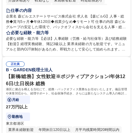
介護休暇あり
転勤なし
未経験者歓迎
時短勤務あり
経験者歓迎
退職金あり
在宅OK
賞与あり
育休あり
仕事の内容
完全週休2日制
交通費支給
長期歓迎
駅近5分以内
土日祝休み
企業名 森ビルエステートサービス株式会社 求人名 【森ビルG】人事・総
務◆賞与5ヶ月◆年休120日◆残業少なめ◆リモート可 仕事の内容 森ビル
グループの安定した環境で、バックオフィスから会社を支える人事・総務
をお任せします。 労務と総務の業務をバランスよく担当し、ゆくゆくは制
必要な経験・能力等
度改定などのコア業務にも挑戦できる、やりがいある環境です。 ■勤怠管
必要な経験・能力等 【必須】人事経験（労務・給与社保等）及び総務経験
理、給与計算、社会保険手続き、年末調整等の労務管理全般 ■入退社手続
【歓迎】経理実務経験、簿記3級以上 業界未経験の方も歓迎です。マニュ
き、社内規定の改定や人事制度改定などのコア業務 ■社内イベントの企画
アルと部内OJT体制があるため、即戦力として安心して始められます。
運営やその他総務業務全般 ※労務と総務を1：1の割合でお任せ。 入社後
【魅力・やりがい】森ビルGの安定基盤で労務から総務まで幅広く携われ
は部内のOJTを中心に、あなたの経験に合わせて不足している部分はいつ
ます。定型業務に留まらず、社内規定や人事制度の改定など会社のコア業
でも質問・相談できる環境が整っているため、安心して成長できます。 募
正社員
務に挑戦できるため、自身の成長と組織への貢献度をダイレクトに実感で
B・GARDEN税理士法人
集職種 【森ビルG】人事・総務◆賞与5ヶ月◆年休120日◆残業少なめ◆
きます。 残業少なめ、週1日リモート可など、ワークライフバランスを保
リモート可
ち長期活躍できる環境です。 「これまでの幅広い経験を活かし、長期的な
【新橋/総務】女性歓迎※ポジティブアクション/年休12
キャリアを築きたい」という前向きな意欲と挑戦を全力で応援します。 学
6日/土日祝休 総務
歴・資格 学歴：大学院 大学 高専 短大 専修学校 高校 語学力： 資格：日商
港区に拠点を構える当社にて、総務・バックオフィス業務をお任せいたします。備品管理
簿記検定1級 日商簿記検定2級 日商簿記検定3級
や来客対応から、経理サポート、社会保険手続き、さらには新たなシステム導入の検討ま
で、幅広く組織を支える役割です。
月給
27万円以上
勤務地
東京都港区
業界未経験歓迎
年間休日120日以上
月平均残業時間20時間以内