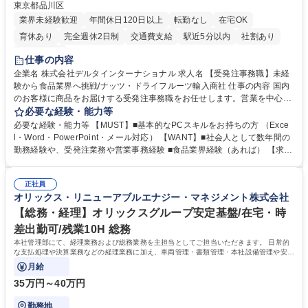
東京都品川区
業界未経験歓迎
年間休日120日以上
転勤なし
在宅OK
育休あり
完全週休2日制
交通費支給
駅近5分以内
社割あり
土日祝休み
仕事の内容
企業名 株式会社デルタインターナショナル 求人名 【受発注事務職】未経
験から食品業界へ挑戦/ナッツ・ドライフルーツ輸入商社 仕事の内容 国内
のお客様に商品をお届けする受発注事務職をお任せします。営業を中心に
仕入れ・貿易・顧客など幅広い方とコミュニケーションをとりながら業務
必要な経験・能力等
を進められるポジションです。 ■受発注業務（基幹システムへの入力、入
必要な経験・能力等 【MUST】■基本的なPCスキルをお持ちの方 （Exce
出庫手配、運送便手配等） 平均処理数：納期調整や納品トラブル対応含め
l・Word・PowerPoint・メール対応） 【WANT】■社会人として数年間の
一人当たり100件/日ほど ■電話やメール、チャット等、社内外問い合わせ
勤務経験や、受発注業務や営業事務経験 ■食品業界経験（あれば） 【求め
対応（電話対応：20件/日ほど） ■見積確認登録 ■伝票登録伝票発行 ■請求
る人物像】■柔軟な対応力、調整能力がある方 ■人あたりの良さ、人柄
書差異チェック ■棚卸、在庫確認 ■簡易検品等作業依頼 等 募集職種 【受
（コミュニケーション能力） ■マルチタスク ●弊社HP【DELTAで働く】を
発注事務職】未経験から食品業界へ挑戦/ナッツ・ドライフルーツ輸入商社
正社員
是非ご覧ください● https://delta-i.co.jp/recruit/ 学歴・資格 学歴：大学院
オリックス・リニューアブルエナジー・マネジメント株式会社
大学 短大 専修学校 語学力： 資格：
【総務・経理】オリックスグループ安定基盤/在宅・時
差出勤可/残業10H 総務
本社管理部にて、経理業務および総務業務を主担当としてご担当いただきます。 日常的
な支払処理や決算業務などの経理業務に加え、車両管理・書類管理・本社設備管理や安全
対策など幅広い総務業務もお任せします。
月給
35万円～40万円
勤務地