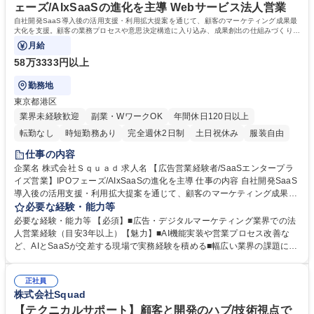
られる環境。 学歴・資格 学歴：大学院 大学 高専 短大 専修学校 高校 語学
ェーズ/AIxSaaSの進化を主導 Webサービス法人営業
力： 資格：
自社開発SaaS導入後の活用支援・利用拡大提案を通じて、顧客のマーケティング成果最
大化を支援。顧客の業務プロセスや意思決定構造に入り込み、成果創出の仕組みづくりま
で関わります
月給
58万3333円以上
勤務地
東京都港区
業界未経験歓迎
副業・WワークOK
年間休日120日以上
転勤なし
時短勤務あり
完全週休2日制
土日祝休み
服装自由
仕事の内容
企業名 株式会社Ｓｑｕａｄ 求人名 【広告営業経験者/SaaSエンタープラ
イズ営業】IPOフェーズ/AIxSaaSの進化を主導 仕事の内容 自社開発SaaS
導入後の活用支援・利用拡大提案を通じて、顧客のマーケティング成果最
大化を支援。顧客の業務プロセスや意思決定構造に入り込み、成果創出の
必要な経験・能力等
仕組みづくりまで関わります 【プロダクト】WEB広告の制作、配信、効
必要な経験・能力等 【必須】■広告・デジタルマーケティング業界での法
果振り返りまで一元管理。 累計1000社導入！Webマーケ業界になくては
人営業経験（目安3年以上）【魅力】■AI機能実装や営業プロセス改善な
ならない『Squad beyond』 【利用顧客】大手広告代理店やナショナルク
ど、AIとSaaSが交差する現場で実務経験を積める■幅広い業界の課題に向
ライアント 【案件規模】数千万円～億単位のインパクトを持つ提案に携わ
き合い、業界横断で マーケティングを捉える視点と市場理解が身につく■
ります 【仕事内容】エンタープライズ顧客に対するアカウントプランの策
「なぜ成果が出たのか」を言語化し、次に再現できる状態をつくることを
定 経営層・事業責任者など、意思決定者とのリレーション構築 など 募集
正社員
重視。勝ち筋を言語化し、営業プロセスそのものを設計する役割へ広がり
株式会社Squad
職種 【広告営業経験者/SaaSエンタープライズ営業】IPOフェーズ/AIxSaa
ます。 ■IPOフェーズのため、成果や志向に応じて役割を広げることが可
Sの進化を主導
能 ■SIVA Group内でのキャリアシフトPMI推進・新規事業・経営企画な
【テクニカルサポート】顧客と開発のハブ/技術視点で