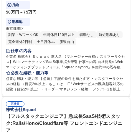
事業拡大を牽引していただくことを期待
月給
50万円～75万円
勤務地
東京都港区
副業・WワークOK
年間休日120日以上
転勤なし
時短勤務あり
完全週休2日制
土日祝休み
服装自由
仕事の内容
企業名 株式会社Ｓｑｕａｄ 求人名 【マネージャー候補/カスタマーサクセ
ス】WebマーケティングSaaS/事業拡大牽引 仕事の内容 自社開発のWeb
マーケティングプラットフォーム『Squad beyond』を契約中の既存顧客
に対して、導入支援～活用促進を行うポジションです。マネージャー候補
必要な経験・能力等
として今後の事業拡大を牽引していただくことを期待 【ミッション】1)
必要な経験・能力等 【必須】下記の条件を満たす方 ・カスタマーサクセ
カスタマーサクセスのマネージャー候補として、セールスや開発部門、経
スの経験 （目安2年以上）もしくは、IT / Webサービスの既存顧客対応の
営陣を巻き込み、Squad beyondの事業拡大に向けて組織を牽引するこ
経験（目安2年以上）・リーダー/マネジメント経験 ┗メンバー2名以上／
と。2) チーム全体の生産性向上、MRR向上に向けた施策立案/実行するこ
KPI管理／育成含む 【Squad beyondとは】■利用顧客の属性：広告代理店
と。【採用背景】現在業界未経験のメンバーが多く活躍いただいている
のマーケター7割、広告主が3割 ■利用目的：広告の制作から配信、効果の
が、今後の事業拡大や組織拡大にあたり、マネージャーとして組織拡大を
正社員
振り返りまでを一元管理を行うため【ミッション】サービスを導入いただ
株式会社Squad
牽引いただける方を募集しております。 募集職種 【マネージャー候補/カ
いたお客様が、導入後に効果的にサービスを活用いただき、Web広告効果
スタマーサクセス】WebマーケティングSaaS/事業拡大牽引
を最大化出来るようなフォローを行う体制や組織づくりを行うこと。 学
【フルスタックエンジニア】急成長SaaS/技術スタッ
歴・資格 学歴：大学院 大学 高専 短大 語学力： 資格：
ク:Rails/Hono/Cloudflare等 フロントエンドエンジニ
ア