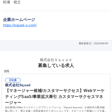
杉浦　稔之
企業ホームページ
https://squad-s.com/
最終更新日：2026/08/09
株式会社Ｓｑｕａｄ
募集している求人
9件
正社員
株式会社Squad
【マネージャー候補/カスタマーサクセス】Webマーケ
ティングSaaS/事業拡大牽引 カスタマーサクセスマネ
ージャー
自社開発のWebマーケティングプラットフォーム『Squad beyond』を契約中の既存顧
客に対して、導入支援～活用促進を行うポジションです。マネージャー候補として今後の