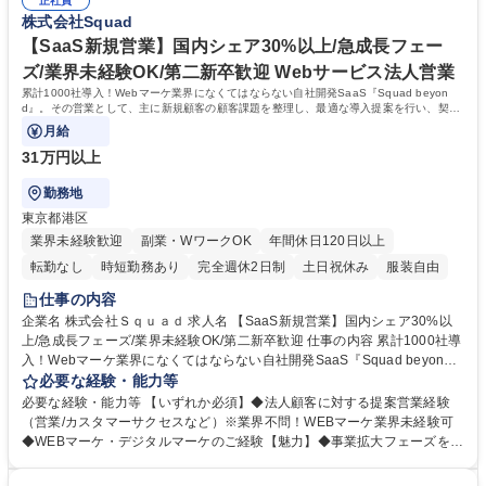
意思決定と業務効率化を支援■データ基盤・先端技術への挑戦（エンジニ
正社員
の高いデータを保有、データ活用でプロダクトグロースとユーザー層拡大
株式会社Squad
アリング領域） 募集職種 【データアナリスト】急成長の自社開発SaaSを
に貢献可能 ■柔軟に職種を超えて議論できるフラットな環境。ビル1階の
データドリブンで推進
「Squad Base Cafe」を無料で利用可能◎ 学歴・資格 学歴：大学院 大学
【SaaS新規営業】国内シェア30%以上/急成長フェー
高専 短大 専修学校 高校 語学力： 資格：
ズ/業界未経験OK/第二新卒歓迎 Webサービス法人営業
累計1000社導入！Webマーケ業界になくてはならない自社開発SaaS『Squad beyon
d』。その営業として、主に新規顧客の顧客課題を整理し、最適な導入提案を行い、契約
獲得までを担います
月給
31万円以上
勤務地
東京都港区
業界未経験歓迎
副業・WワークOK
年間休日120日以上
転勤なし
時短勤務あり
完全週休2日制
土日祝休み
服装自由
仕事の内容
企業名 株式会社Ｓｑｕａｄ 求人名 【SaaS新規営業】国内シェア30%以
上/急成長フェーズ/業界未経験OK/第二新卒歓迎 仕事の内容 累計1000社導
入！Webマーケ業界になくてはならない自社開発SaaS『Squad beyon
d』。その営業として、主に新規顧客の顧客課題を整理し、最適な導入提
必要な経験・能力等
案を行い、契約獲得までを担います 【プロダクト】WEB広告の制作から
必要な経験・能力等 【いずれか必須】◆法人顧客に対する提案営業経験
配信、効果の振り返りまで一元管理できる『Squad beyond』【利用顧
（営業/カスタマーサクセスなど）※業界不問！WEBマーケ業界未経験可
客】広告代理店マーケター7割、広告主3割【仕事内容】マーケティング起
◆WEBマーケ・デジタルマーケのご経験【魅力】◆事業拡大フェーズを牽
点で獲得したリードへの初期接触、商談対応。顧客課題のヒアリング～導
引し、早く市場価値向上 ◆顧客課題を構造的に捉える提案力、意思決定を
入提案・デモ。マーケ部門やカスタマーサクセスとの連携による営業推
促す力が身に着く ◆アボ取り中心でなく、商談から課題解決提案～案件化