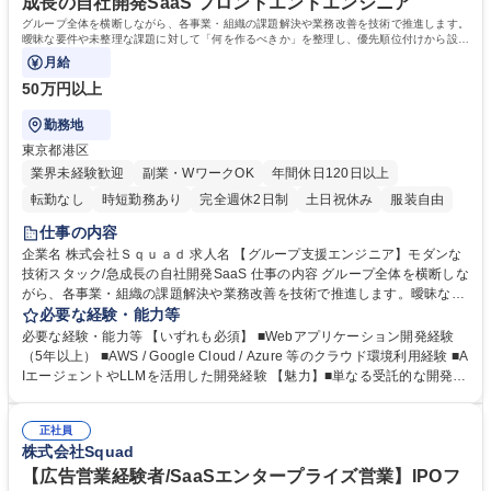
成長の自社開発SaaS フロントエンドエンジニア
グループ全体を横断しながら、各事業・組織の課題解決や業務改善を技術で推進します。
曖昧な要件や未整理な課題に対して「何を作るべきか」を整理し、優先順位付けから設
計・リリースまでを一気通貫で担います。
月給
50万円以上
勤務地
東京都港区
業界未経験歓迎
副業・WワークOK
年間休日120日以上
転勤なし
時短勤務あり
完全週休2日制
土日祝休み
服装自由
仕事の内容
企業名 株式会社Ｓｑｕａｄ 求人名 【グループ支援エンジニア】モダンな
技術スタック/急成長の自社開発SaaS 仕事の内容 グループ全体を横断しな
がら、各事業・組織の課題解決や業務改善を技術で推進します。曖昧な要
件や未整理な課題に対して「何を作るべきか」を整理し、優先順位付けか
必要な経験・能力等
ら設計・リリースまでを一気通貫で担います。 ■モダンな技術スタックに
必要な経験・能力等 【いずれも必須】 ■Webアプリケーション開発経験
よるフルスタック開発 ・React / TypeScript を用いたフロントエンド開発
（5年以上） ■AWS / Google Cloud / Azure 等のクラウド環境利用経験 ■A
・Backend / API / DB設計・実装を含むフルスタック開発 ■AI活用を前提
IエージェントやLLMを活用した開発経験 【魅力】■単なる受託的な開発で
とした開発生産性向上 ■SIVAグループ横断での課題解決・プロダクト開発
はなく、セールスやCSと密に連携しながら「何を作るべきか」から入り
募集職種 【グループ支援エンジニア】モダンな技術スタック/急成長の自
込める環境。技術視点だけではなく、事業インパクトや顧客価値を踏まえ
社開発SaaS
正社員
ながらプロダクト開発を推進できる ■フロントエンド・バックエンド・イ
株式会社Squad
ンフラ・AI活用まで領域を横断しながら、一気通貫でプロダクト開発に関
われる。役割が細かく分断されていないため、「作れる範囲」を広げ続け
【広告営業経験者/SaaSエンタープライズ営業】IPOフ