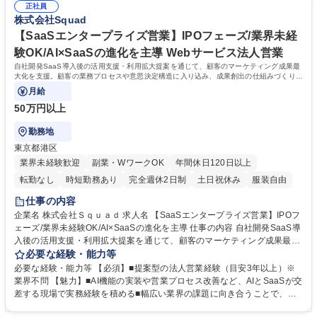
進。営業活動のプロセス改善、AI等の活用による効率化。※押し売り・飛
正社員
まで一貫して経験できる◆経営陣やマーケ、開発とも近い距離で連携、ス
株式会社Squad
び込み・無理なクロージングはなし 募集職種 【SaaS新規営業】国内シェ
ピード感ある意思決定に関われる◆事業拡大フェーズのため、成果や志向
ア30%以上/急成長フェーズ/業界未経験OK/第二新卒歓迎
に応じて役割を広げることが可能。例）提案内容・商談設計の改善を担う
【SaaSエンタープライズ営業】IPOフェーズ/業界未経
中核メンバー/セールス企画・業務設計、チームマネジメント等 学歴・資
験OK/AI×SaaSの進化を主導 Webサービス法人営業
格 学歴：大学院 大学 高専 短大 専修学校 高校 語学力： 資格：
自社開発SaaS導入後の活用支援・利用拡大提案を通じて、顧客のマーケティング成果最
大化を支援。顧客の業務プロセスや意思決定構造に入り込み、成果創出の仕組みづくりま
で関わります
月給
50万円以上
勤務地
東京都港区
業界未経験歓迎
副業・WワークOK
年間休日120日以上
転勤なし
時短勤務あり
完全週休2日制
土日祝休み
服装自由
仕事の内容
企業名 株式会社Ｓｑｕａｄ 求人名 【SaaSエンタープライズ営業】IPOフ
ェーズ/業界未経験OK/AI×SaaSの進化を主導 仕事の内容 自社開発SaaS導
入後の活用支援・利用拡大提案を通じて、顧客のマーケティング成果最大
化を支援。顧客の業務プロセスや意思決定構造に入り込み、成果創出の仕
必要な経験・能力等
組みづくりまで関わります 【プロダクト】WEB広告の制作、配信、効果
必要な経験・能力等 【必須】■提案型の法人営業経験（目安3年以上）※
振り返りまで一元管理。 累計1000社導入！Webマーケ業界になくてはな
業界不問 【魅力】■AI機能の実装や営業プロセス改善など、AIとSaaSが交
らない『Squad beyond』 【利用顧客】大手広告代理店やナショナルクラ
差する現場で実務経験を積める■幅広い業界の課題に向き合うことで、業
イアント 【案件規模】数千万円～億単位のインパクトを持つ提案に携わり
界横断で マーケティングを捉える視点と市場理解が身につく■「なぜ成果