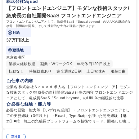
株式会社Squad
ュアルの作成などナレッジの資産化・仕組み化 募集職種 【テクニカルサ
とができます■顧客のフィードバックをダイレクトに受け取り、それを開
ポート】顧客と開発のハブ/技術視点で自社SaaSの機能改善を担う
発チームへ届けて改善サイクルを回す経験ができます。 学歴・資格 学
【フロントエンドエンジニア】モダンな技術スタック/
歴：大学院 大学 高専 短大 専修学校 高校 語学力： 資格：
急成長の自社開発SaaS フロントエンドエンジニア
フロントエンドエンジニアとして、急成長SaaS「Squad beyond」のUI/UXの継続的な
改善、新機能の開発、そして技術的な土台の強化に携わります。
月給
37万円以上
勤務地
東京都港区
業界未経験歓迎
副業・WワークOK
年間休日120日以上
転勤なし
時短勤務あり
完全週休2日制
土日祝休み
服装自由
仕事の内容
企業名 株式会社Ｓｑｕａｄ 求人名 【フロントエンドエンジニア】モダン
な技術スタック/急成長の自社開発SaaS 仕事の内容 フロントエンドエンジ
ニアとして、急成長SaaS「Squad beyond」のUI/UXの継続的な改善、新
機能の開発、そして技術的な土台の強化に携わります。 React/TypeScript
必要な経験・能力等
を中心としたモダンな技術スタックを用い、UI/UXの設計・実装から、技
必要な経験・能力等 【いずれも必須】 ・フロントエンドエンジニアとし
術選定、アーキテクチャ設計まで、裁量を持ってリードしていただきま
ての実務経験（3年以上） ・React、TypeScriptを用いた開発経験 【魅
す。■Web UI/UXの設計・開発（UI構築/コンポーネント設計/モダンなフロ
力】■唯一無二の急成長プラットフォームを技術でリード、開発した機能
ントエンド設計） ■開発環境・プロセスの改善（CI/CD環境の運用改善/パ
が多くのユーザーの業務効率化や成果に直結！ ■React, TypeScript, SWR,
フォーマンス向上に向けた技術選定・提案）※業務内容の変更の範囲:当社
Zustandなどのモダンな技術スタックを採用、エンジニアとしての市場価
業務全般 募集職種 【フロントエンドエンジニア】モダンな技術スタック/
正社員
値アップ ■柔軟に職種を超えて議論できるフラットな環境。ビル1階の「S