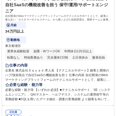
ど、セールス経験を土台にしたキャリアの広がりがあります。 学歴・資格
自社SaaSの機能改善を担う 保守/運用/サポートエンジ
学歴：大学院 大学 高専 短大 専修学校 高校 語学力： 資格：
ニア
自社開発のWebマーケティングプラットフォームのテクニカルサポートとして、顧客に
最も近い「カスタマーサクセスチーム」から吸い上げた技術課題を、開発チームと連携し
ながら解決に導く役割を担います
月給
34万円以上
勤務地
東京都港区
業界未経験歓迎
副業・WワークOK
年間休日120日以上
転勤なし
時短勤務あり
完全週休2日制
土日祝休み
服装自由
仕事の内容
企業名 株式会社Ｓｑｕａｄ 求人名 【テクニカルサポート】顧客と開発の
ハブ/技術視点で自社SaaSの機能改善を担う 仕事の内容 自社開発のWeb
マーケティングプラットフォームのテクニカルサポートとして、顧客に最
も近い「カスタマーサクセスチーム」から吸い上げた技術課題を、開発チ
必要な経験・能力等
ームと連携しながら解決に導く役割を担います 問合せを「さばく」ではな
必要な経験・能力等 【いずれか必須】■テクニカルサポート、SE（システ
く「発生させない仕組みを作る」。顧客と開発チームの間に入り、技術的
ムエンジニア）、QA/テスター、ヘルプデスク、システムの運用保守等の
な課題解決とプロダクト品質向上を担います。 【詳細】■顧客からの技術
実務経験 ■SQLを用いたデータ抽出・調査の実務経験 より顧客を向いて仕
的な問い合わせへの対応（HTMLやデータ分析など）■開発チームとの連
事をしたいエンジニアの方や、技術面のスキルを高めたいカスタマーサポ
携による機能改善、不具合調査■機能開発前の仕様調整や検証業務（動作
ート職の方など歓迎！ 【魅力】■生成AIを活用した業務効率化が求められ
確認、UI/UXの改善提案など）■Squad beyondの利用ガイド、FAQ、マニ
正社員
るため、新しい技術を積極的に試し、業務フローを変革する経験を積むこ