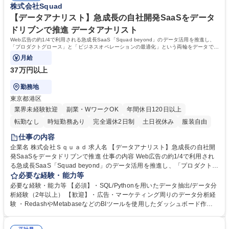
株式会社Squad
急成長の自社開発SaaS
quad Base Cafe」を無料で利用可能◎ 学歴・資格 学歴：大学院 大学 高
専 短大 専修学校 高校 語学力： 資格：
【データアナリスト】急成長の自社開発SaaSをデータ
ドリブンで推進 データアナリスト
Web広告の約1/4で利用される急成長SaaS「Squad beyond」のデータ活用を推進し、
「プロダクトグロース」と「ビジネスオペレーションの最適化」という両輪をデータで支
えることがミッションです。
月給
37万円以上
勤務地
東京都港区
業界未経験歓迎
副業・WワークOK
年間休日120日以上
転勤なし
時短勤務あり
完全週休2日制
土日祝休み
服装自由
仕事の内容
企業名 株式会社Ｓｑｕａｄ 求人名 【データアナリスト】急成長の自社開
発SaaSをデータドリブンで推進 仕事の内容 Web広告の約1/4で利用され
る急成長SaaS「Squad beyond」のデータ活用を推進し、「プロダクトグ
ロース」と「ビジネスオペレーションの最適化」という両輪をデータで支
必要な経験・能力等
えることがミッションです。 データ集計・可視化のアウトプットだけでな
必要な経験・能力等 【必須】・SQL/Pythonを用いたデータ抽出/データ分
く、ビジネスインパクト創出とデータ基盤強化という2軸でご活躍いただ
析経験（2年以上） 【歓迎】・広告・マーケティング周りのデータ分析経
くことを期待しています。 ■経営・プロダクト戦略支援 (約50%)・経営指
験 ・RedashやMetabaseなどのBIツールを使用したダッシュボード作成
標（KPI）や利用データの集計・可視化・分析■ビジネスオペレーション支
経験 【魅力】■唯一無二の急成長プラットフォームをデータで推進、自身
援 ・ビジネスサイドのデータに関する課題や要望をヒアリング、他部署の
の貢献していることを実感できる ■「ユーザーの連続した業務」と希少性