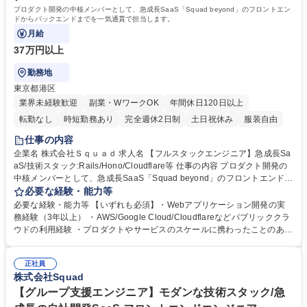
プロダクト開発の中核メンバーとして、急成長SaaS「Squad beyond」のフロントエン
ドからバックエンドまでを一気通貫で担当します。
月給
37万円以上
勤務地
東京都港区
業界未経験歓迎
副業・WワークOK
年間休日120日以上
転勤なし
時短勤務あり
完全週休2日制
土日祝休み
服装自由
仕事の内容
企業名 株式会社Ｓｑｕａｄ 求人名 【フルスタックエンジニア】急成長Sa
aS/技術スタック:Rails/Hono/Cloudflare等 仕事の内容 プロダクト開発の
中核メンバーとして、急成長SaaS「Squad beyond」のフロントエンドか
らバックエンドまでを一気通貫で担当します。 Rails/Hono、Ruby/TypeS
必要な経験・能力等
criptを用いて、アーキテクチャ設計から事業KPIに直結する機能改善ま
必要な経験・能力等 【いずれも必須】・Webアプリケーション開発の実
で、広い裁量でリードいただきます。 ■開発体験（DevX）とインフラ基
務経験（3年以上） ・AWS/Google Cloud/Cloudflareなどパブリッククラ
盤の高度化 ■モダンな技術スタックによるフルスタック開発 ■プロダクト
ウドの利用経験 ・プロダクトやサービスのスケールに携わったことのある
の成長を牽引する企画・設計 ■ユーザーフィードバックやデータに基づい
方 【魅力】■上流から実装まで一気通貫、職種横断的なチームでビジネス
た、ユーザー体験の向上 募集職種 【フルスタックエンジニア】急成長Sa
視点も養える環境 ■モダンな技術選定とフルスタックなスキル習得、先端
aS/技術スタック:Rails/Hono/Cloudflare等
正社員
技術に触れながら広範囲な技術スキルを習得可能 ■柔軟に職種を超えて議
株式会社Squad
論できるフラットな環境。ビル1階の「Squad Base Cafe」を無料で利用
可能◎ 学歴・資格 学歴：大学院 大学 高専 短大 専修学校 高校 語学力：
【グループ支援エンジニア】モダンな技術スタック/急
資格：