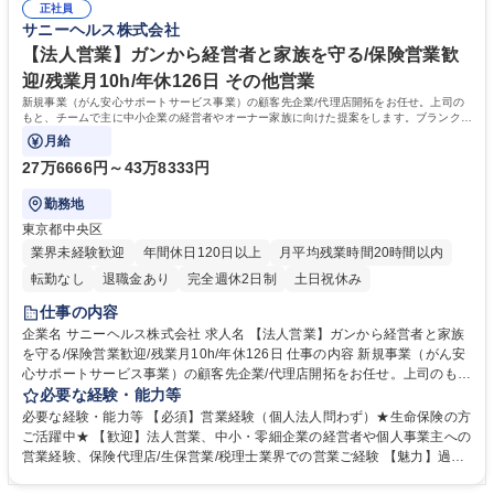
零細企業。当サービスでこの社長や従業員の健康を支えることで日本経済
正社員
および事業企画の上流にも携わっていただけます。【当社について】健康/
サニーヘルス株式会社
を支え、社会貢献します。 募集職種 【医療機関向け営業】がん領域の新
美容/安全をテーマに事業を展開。世界屈指の実績を誇る当社の健康食品
規事業/年休126日/社長直下◎
は、医療機関で治療にも使用されており、そのネットワークを通じて新た
【法人営業】ガンから経営者と家族を守る/保険営業歓
な領域でも健康支援を行うべく、今回新たに新事業を展開しております。
迎/残業月10h/年休126日 その他営業
学歴・資格 学歴：大学院 大学 高専 短大 専修学校 高校 語学力： 資格：
新規事業（がん安心サポートサービス事業）の顧客先企業/代理店開拓をお任せ。上司の
もと、チームで主に中小企業の経営者やオーナー家族に向けた提案をします。ブランクo
k/事業拡大のため、共感される方を3名募集
月給
27万6666円～43万8333円
勤務地
東京都中央区
業界未経験歓迎
年間休日120日以上
月平均残業時間20時間以内
転勤なし
退職金あり
完全週休2日制
土日祝休み
仕事の内容
企業名 サニーヘルス株式会社 求人名 【法人営業】ガンから経営者と家族
を守る/保険営業歓迎/残業月10h/年休126日 仕事の内容 新規事業（がん安
心サポートサービス事業）の顧客先企業/代理店開拓をお任せ。上司のも
と、チームで主に中小企業の経営者やオーナー家族に向けた提案をしま
必要な経験・能力等
す。ブランクok/事業拡大のため、共感される方を3名募集 【サービス詳
必要な経験・能力等 【必須】営業経験（個人法人問わず）★生命保険の方
細】がん保険＋予防や早期発見のドック＋名医紹介を包括した、月額1万
ご活躍中★ 【歓迎】法人営業、中小・零細企業の経営者や個人事業主への
～4万円の独自サービス【業務】既存顧客や代理店・税理士等からの紹介
営業経験、保険代理店/生保営業/税理士業界での営業ご経験 【魅力】過度
など見込み顧客への提案中心【立ち上げの想い】「がんにより経営者やご
なノルマや飛び込み中心のスタイルではなく、本当に顧客の命と会社を守
家族の命が奪われ、経営危機の悲劇をなくしたい」当社会長の、役員や肉