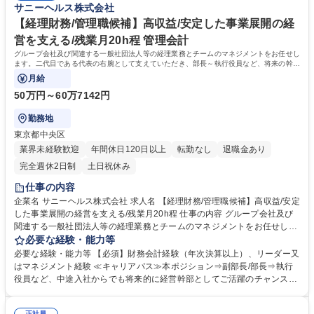
サニーヘルス株式会社
【経理財務/管理職候補】高収益/安定した事業展開の経
営を支える/残業月20h程 管理会計
グループ会社及び関連する一般社団法人等の経理業務とチームのマネジメントをお任せし
ます。二代目である代表の右腕として支えていただき、部長～執行役員など、将来の幹部
候補としての活躍を期待します。
月給
50万円～60万7142円
勤務地
東京都中央区
業界未経験歓迎
年間休日120日以上
転勤なし
退職金あり
完全週休2日制
土日祝休み
仕事の内容
企業名 サニーヘルス株式会社 求人名 【経理財務/管理職候補】高収益/安定
した事業展開の経営を支える/残業月20h程 仕事の内容 グループ会社及び
関連する一般社団法人等の経理業務とチームのマネジメントをお任せしま
す。二代目である代表の右腕として支えていただき、部長～執行役員な
必要な経験・能力等
ど、将来の幹部候補としての活躍を期待します。 ■チームマネジメント■
必要な経験・能力等 【必須】財務会計経験（年次決算以上）、リーダー又
グループ会社6社の日常業務/月次決算/中間決算/年次決算/税理士対応■関連
はマネジメント経験 ≪キャリアパス≫本ポジション⇒副部長/部長⇒執行
する一般社団法人3社・NPO法人1社の日常業務/年次決算/税理士対応■新
役員など、中途入社からでも将来的に経営幹部としてご活躍のチャンスが
規事業・M＆Aなどの立上げ時の会計処理/税務処理の検討■商業登記手続
あります 【環境】繁忙期もありますが、通常月は残業は最大20時間程
き/司法書士対応■オーナーの所得税対策/相続税対策等【採用背景】経理リ
と、プライベートも大切にできます【事業収益】健康/美容/安全をテーマ
正社員