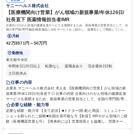
ーダーが定年後の再雇用中のため、2016年に社長就任された二代目社長
に収益性・ストック性の高い事業を展開。太陽光発電/航空機リース事業で
サニーヘルス株式会社
を経理面で支える次期経理リーダーを募集 募集職種 【経理財務/管理職候
は安定的な高収益化を確立。その他通信販売・専門機関/店舗販売・スター
補】高収益/安定した事業展開の経営を支える/残業月20h程
トアップ投資等様々な分野で含め毎年純利益10～20億円を生んでいます
【医療機関向け営業】がん領域の新規事業/年休126日/
★2019年にペガサステックベンチャーズとのCVC4.0型ファンドを約110
社長直下 医薬情報担当者/MR
億円に拡大 学歴・資格 学歴：大学院 大学 高専 短大 専修学校 語学力： 資
企業向けのがん領域の健康促進サービスを展開するため、新規事業の営業担当として、全
格：
国の専門医/専門施設/検査施設に当社サービスをご紹介し、提携先として開拓していただ
きます。国内の出張もあります。
月給
42万8571円～50万円
勤務地
東京都中央区
年間休日120日以上
転勤なし
退職金あり
完全週休2日制
土日祝休み
仕事の内容
企業名 サニーヘルス株式会社 求人名 【医療機関向け営業】がん領域の新
規事業/年休126日/社長直下◎ 仕事の内容 企業向けのがん領域の健康促進
サービスを展開するため、新規事業の営業担当として、全国の専門医/専門
施設/検査施設に当社サービスをご紹介し、提携先として開拓していただき
必要な経験・能力等
ます。国内の出張もあります。 がん等の専門医、専門施設、検査施設に当
必要な経験・能力等 【全て必須】■ドクター(医者)と商談、コミュニケー
社のサービスをご紹介し、提携先として契約を行います。複数の地域の医
ションを取られたご経験■全国出張可能な方【歓迎】MRやがん領域のご経
院とは締結済みですが、リスクが大きく患者の多いがんに特化した医療機
験（医療機器営業も可）【将来的には】営業部長とも協働し、営業チーム
関とのつながりが現状少なく、提携先を増やし、より会員の方に有益なサ
拡大もお任せします 【魅力】現在複数名在籍しておりますが、がんに特化
ービスを目指します【事業への想い】日本の企業の９割以上を占める中小/
した営業担当が少ないため、今後増員する際の人材要件立案等、組織作り