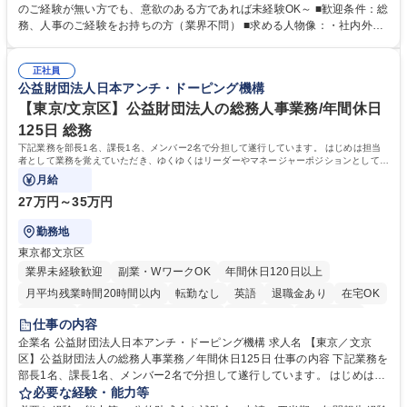
採用や教育等の業務内容により、関西圏以外への日帰り・宿泊を伴う国内
のご経験が無い方でも、意欲のある方であれば未経験OK～ ■歓迎条件：総
出張もございます。 ※担当業務を持ちつつ、お互いに助け合いながら、総
務、人事のご経験をお持ちの方（業界不問） ■求める人物像：・社内外の
務部という組織として協力しながら進める体制です。 募集職種 【大阪】
関係各部門との調整を率先して行い、業務を円滑に遂行できる協調性やコ
総務人事＜未経験歓迎＞◇三菱電機G・社会インフラを支える/年休127日
ミュニケーション能力を持っている方 ・人事総務領域に興味がありゼネラ
正社員
リスト志向をお持ちの方 学歴・資格 学歴：大学院 大学 語学力： 資格：
公益財団法人日本アンチ・ドーピング機構
【東京/文京区】公益財団法人の総務人事業務/年間休日
125日 総務
下記業務を部長1名、課長1名、メンバー2名で分担して遂行しています。 はじめは担当
者として業務を覚えていただき、ゆくゆくはリーダーやマネージャーポジションとして活
躍いただくことを期待しています。
月給
27万円～35万円
勤務地
東京都文京区
業界未経験歓迎
副業・WワークOK
年間休日120日以上
月平均残業時間20時間以内
転勤なし
英語
退職金あり
在宅OK
賞与あり
育休あり
完全週休2日制
交通費支給
土日祝休み
仕事の内容
食事補助あり
企業名 公益財団法人日本アンチ・ドーピング機構 求人名 【東京／文京
区】公益財団法人の総務人事業務／年間休日125日 仕事の内容 下記業務を
部長1名、課長1名、メンバー2名で分担して遂行しています。 はじめは担
当者として業務を覚えていただき、ゆくゆくはリーダーやマネージャーポ
必要な経験・能力等