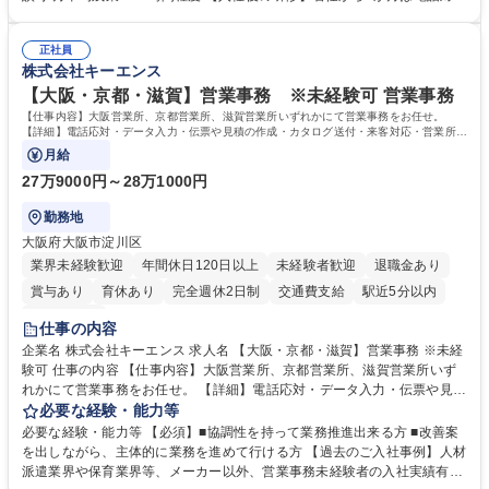
体的には】電話応対、メール、お手紙対応、ご指摘品調査報告書作成、有
のOJTを中心に実施し、電話対応に慣れた段階でメール・手紙のOJTを実
人チャットボット対応など。 【1日の対応件数】■電話：月間一人当たり
施する予定です。独り立ち以降もしっかりフォローする体制を整えていま
平均100件前後■メール・手紙：同上40件前後 募集職種 中野本社【お客様
正社員
すのでご安心ください。 【当社について】キリングループの広報機能を担
株式会社キーエンス
相談室】お客様のお声をもとにより良い商品づくりへ貢献
う会社として、お客様との出会いを大切にし、磨き上げたホスピタリティ
を込めてコミュニケーションをとりながら広報関連業務を行っておりま
【大阪・京都・滋賀】営業事務 ※未経験可 営業事務
す。 学歴・資格 学歴：大学院 大学 高専 短大 専修学校 高校 語学力： 資
【仕事内容】大阪営業所、京都営業所、滋賀営業所いずれかにて営業事務をお任せ。
格：
【詳細】電話応対・データ入力・伝票や見積の作成・カタログ送付・来客対応・営業所内
で発生する事務業務や業務改善をお任せ。
月給
27万9000円～28万1000円
勤務地
大阪府大阪市淀川区
業界未経験歓迎
年間休日120日以上
未経験者歓迎
退職金あり
賞与あり
育休あり
完全週休2日制
交通費支給
駅近5分以内
土日祝休み
仕事の内容
企業名 株式会社キーエンス 求人名 【大阪・京都・滋賀】営業事務 ※未経
験可 仕事の内容 【仕事内容】大阪営業所、京都営業所、滋賀営業所いず
れかにて営業事務をお任せ。 【詳細】電話応対・データ入力・伝票や見積
の作成・カタログ送付・来客対応・営業所内で発生する事務業務や業務改
必要な経験・能力等
善をお任せ。 【教育制度】ご入社後、育成担当とペアになりながらOJTに
必要な経験・能力等 【必須】■協調性を持って業務推進出来る方 ■改善案
て業務を覚えていただくことが可能です。業務システムがきちんと構築さ
を出しながら、主体的に業務を進めて行ける方 【過去のご入社事例】人材
れているため、スムーズに仕事に慣れることができる環境です。また、
派遣業界や保育業界等、メーカー以外、営業事務未経験者の入社実績有
「チームで成果を出す文化」があり、良いやり方を積極的に共有しながら