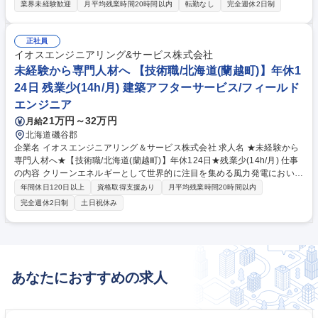
て、高電圧パルス電源の開発/設計/試験業務などをお任せします。顧客の
業界未経験歓迎
月平均残業時間20時間以内
転勤なし
完全週休2日制
ニーズに合わせた開発設計であり非常にやりがいがあります。 ■高電圧パ
ルス電源の開発/設計/試験業務の他にも、回路設計・構造設計、PLC/マイ
コン/FPGAなどのプログラミング業務なども行います。 ■これまで多用さ
正社員
れてきた真空管の代わりに、当社では半導体を高電圧のスイッチとして使
イオスエンジニアリング&サービス株式会社
用することで「高繰り返し」「長寿命」「高精度」などの特徴を出してお
未経験から専門人材へ 【技術職/北海道(蘭越町)】年休1
ります。この特徴により、産業応用への適用が注目され大企業/大学/研究
24日 残業少(14h/月) 建築アフターサービス/フィールド
機関といった先からの引き合いが増加しております。 募集職種 【電気設
エンジニア
計エンジニア/草津/第二新卒】国家プロジェクト有/国内唯一の技術
21万円～32万円
月給
北海道磯谷郡
企業名 イオスエンジニアリング＆サービス株式会社 求人名 ★未経験から
専門人材へ★【技術職/北海道(蘭越町)】年休124日★残業少(14h/月) 仕事
の内容 クリーンエネルギーとして世界的に注目を集める風力発電において
国内のパイオニアである当社にて、風力発電設備の保守・運営業務をお任
年間休日120日以上
資格取得支援あり
月平均残業時間20時間以内
せします！(※管理業務のため、建物の改変を伴う実作業・業務は含みま
完全週休2日制
土日祝休み
せん） 【入社後の流れ】入社後は事業所にてOJTを行い、頃合いを見て教
育センターにて研修【詳細】■風力発電所にて、風車内の点検,消耗品･風
車主幹部の大型品(ギアボックス･軸受け等)の交換など、電気や機械に関す
る作業■保守･運営業務:毎月の巡視,定期点検,故障対応,補修,交換■建設･撤
去:ブレードの補修･修繕【環境】■2人以上のチームで作業を行います■他
あなたにおすすめの求人
事業所の応援･遠隔地作業のため,出張をお願いする事があります 募集職種
★未経験から専門人材へ★【技術職/北海道(蘭越町)】年休124日★残業少
(14h/月)