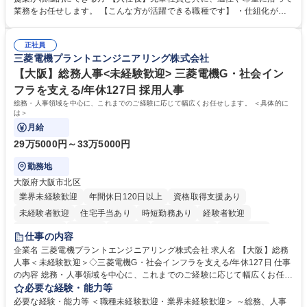
新たな施策検討を積極的に行っていただき、会社全体を巻き込み課題解決
業務をお任せします。 【こんな方が活躍できる職種です】 ・仕組化が好
を推進。 ・オフィス運営：執務環境の整備・物品管理・社内規定整備/改
き/得意・協働の姿勢を持っている・優先順位付け、マルチタスクが得意・
善・イベント企画/運営・非常時の対応 など、本人の希望や適性によって
様々な立場で物事を考えられる・定型業務だけでなく突発的な出来事にも
幅広い業務の体得が可能で、多様なキャリアパスを描くことも可能です。
正社員
対処できる・新しいことに興味関心がある 【魅力】■自己啓発支援：資格
三菱電機プラントエンジニアリング株式会社
募集職種 【総務】未経験歓迎◎/リモート可/世界で唯一の事業/福利厚生◎/
取得や通信教育など費用の80%（年間25万円まで）を補助 ■住宅手当：家
再雇用有
賃の50%（月額7万円まで）を補助 学歴・資格 学歴：大学院 大学 語学
【大阪】総務人事<未経験歓迎> 三菱電機G・社会イン
力： 資格：
フラを支える/年休127日 採用人事
総務・人事領域を中心に、これまでのご経験に応じて幅広くお任せします。 ＜具体的に
は＞
月給
29万5000円～33万5000円
勤務地
大阪府大阪市北区
業界未経験歓迎
年間休日120日以上
資格取得支援あり
未経験者歓迎
住宅手当あり
時短勤務あり
経験者歓迎
退職金あり
在宅OK
賞与あり
完全週休2日制
交通費支給
仕事の内容
駅近5分以内
土日祝休み
服装自由
寮・社宅あり
食事補助あり
企業名 三菱電機プラントエンジニアリング株式会社 求人名 【大阪】総務
人事＜未経験歓迎＞◇三菱電機G・社会インフラを支える/年休127日 仕事
の内容 総務・人事領域を中心に、これまでのご経験に応じて幅広くお任せ
します。 ＜具体的には＞ ・総務/人事労務（給与・社保・勤怠管理など）
必要な経験・能力等
・採用・教育研修 ・福利厚生運用 など ※基本的には事務所勤務ですが、
必要な経験・能力等 ＜職種未経験歓迎・業界未経験歓迎＞ ～総務、人事