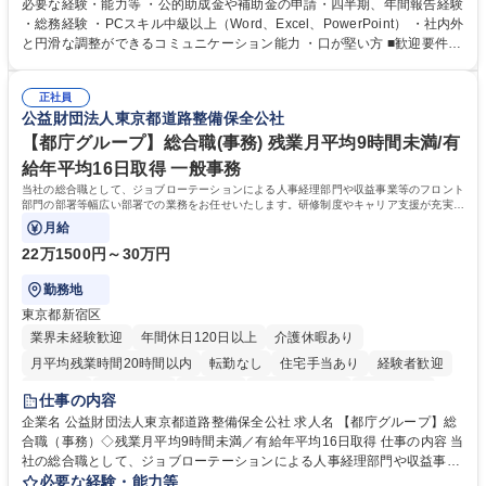
ジションとして活躍いただくことを期待しています。 【総務・人事グルー
必要な経験・能力等 ・公的助成金や補助金の申請・四半期、年間報告経験
プの業務内容】 ・人事制度関連 ・採用活動 ・教育研修の企画、実行 ・勤
・総務経験 ・PCスキル中級以上（Word、Excel、PowerPoint） ・社内外
怠管理 ・官公庁への各種提出 ・法定の会議運営（評議員会、理事会） ・
と円滑な調整ができるコミュニケーション能力 ・口が堅い方 ■歓迎要件
コンプライアンス ・内部規程やルールの管理、整備、文書管理 ・契約関
・採用業務経験 ・英語に抵抗がない方 ・営業経験 学歴・資格 学歴：大学
連 ・衛生管理 ・防災関連・公的助成金の管理・オフィス、ファシリティ
院 大学 高専 短大 専修学校 高校 語学力： 資格：
管理 ・福利厚生関連 ・職員からの問合せ、相談対応 ・その他日常の総務
正社員
公益財団法人東京都道路整備保全公社
業務全般 募集職種 【東京／文京区】公益財団法人の総務人事業務／年間
休日125日
【都庁グループ】総合職(事務) 残業月平均9時間未満/有
給年平均16日取得 一般事務
当社の総合職として、ジョブローテーションによる人事経理部門や収益事業等のフロント
部門の部署等幅広い部署での業務をお任せいたします。研修制度やキャリア支援が充実し
ております！ ※下記業務詳細
月給
22万1500円～30万円
勤務地
東京都新宿区
業界未経験歓迎
年間休日120日以上
介護休暇あり
月平均残業時間20時間以内
転勤なし
住宅手当あり
経験者歓迎
研修あり
退職金あり
賞与あり
完全週休2日制
交通費支給
仕事の内容
駅近5分以内
資格取得手当あり
食事補助あり
企業名 公益財団法人東京都道路整備保全公社 求人名 【都庁グループ】総
合職（事務）◇残業月平均9時間未満／有給年平均16日取得 仕事の内容 当
社の総合職として、ジョブローテーションによる人事経理部門や収益事業
等のフロント部門の部署等幅広い部署での業務をお任せいたします。研修
必要な経験・能力等