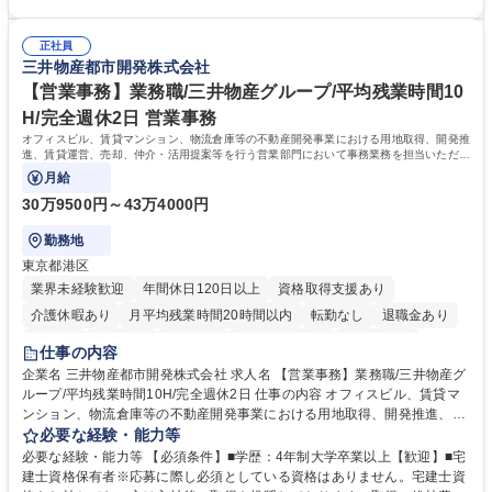
倉入れ調整等 ※ゼネラリストとしてのキャリアアップを目指すことが可能
業も月平均20時間以下です。時差出勤制度や週1日のリモート勤務も相談
です。単に商品を販売するだけでなく原料の仕入れから販売までをトータ
可能で、ワークライフバランスを保ち長期就業しやすい環境です。 【当社
ルプロデュースしているため、商品に関わる全ての業務をサポート頂きま
正社員
の強み】1991年の設立以来、外食産業を中心としたお客様の多様なニー
三井物産都市開発株式会社
す。 募集職種 東京都中央区【営業事務・貿易事務】食品商社/残業少なめ/
ズに沿った冷凍水産物等の生産・輸入・販売を一貫して手掛けています。
リモート等相談可
自社工場と海外拠点の強固な連携によるワンストップサービスが最大の強
【営業事務】業務職/三井物産グループ/平均残業時間10
みです。 学歴・資格 学歴：大学院 大学 語学力：英語 資格：
H/完全週休2日 営業事務
オフィスビル、賃貸マンション、物流倉庫等の不動産開発事業における用地取得、開発推
進、賃貸運営、売却、仲介・活用提案等を行う営業部門において事務業務を担当いただき
ます。
月給
30万9500円～43万4000円
勤務地
東京都港区
業界未経験歓迎
年間休日120日以上
資格取得支援あり
介護休暇あり
月平均残業時間20時間以内
転勤なし
退職金あり
在宅OK
賞与あり
育休あり
完全週休2日制
交通費支給
仕事の内容
駅近5分以内
土日祝休み
寮・社宅あり
企業名 三井物産都市開発株式会社 求人名 【営業事務】業務職/三井物産グ
ループ/平均残業時間10H/完全週休2日 仕事の内容 オフィスビル、賃貸マ
ンション、物流倉庫等の不動産開発事業における用地取得、開発推進、賃
貸運営、売却、仲介・活用提案等を行う営業部門において事務業務を担当
必要な経験・能力等
いただきます。 【詳細】・契約書管理、契約書製本、捺印対応、ファイリ
必要な経験・能力等 【必須条件】■学歴：4年制大学卒業以上【歓迎】■宅
ング、登記簿取得、調書取得・支払業務（各種費用支払、支払管理、請
建士資格保有者※応募に際し必須としている資格はありません。宅建士資