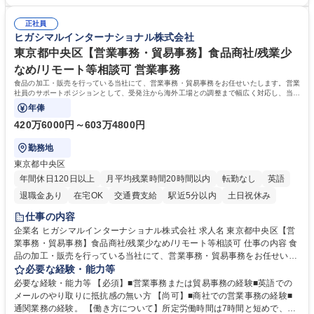
【当社の事務職について】単なる事務ではなく主体性を発揮したサポート
常に改善を目指す風土のため、安心して業務に取り組んでいただけます。
により、キーエンスの付加価値向上に貢献します。ベースの定型業務に加
募集職種 【大阪・京都・滋賀】営業事務 ※未経験可
正社員
えて、お客様や社員の状況に合わせ、能動的なサポート、改善の動きも期
ヒガシマルインターナショナル株式会社
待され。組織を支えるスペシャリストとして、チームに貢献し、結果的に
社員から頼られる存在になることができます。平均19:30の退勤以降の業
東京都中央区【営業事務・貿易事務】食品商社/残業少
務の持ち帰りも禁止されており、メリハリのある働き方となります。 学
なめ/リモート等相談可 営業事務
歴・資格 学歴：大学院 大学 高専 短大 語学力： 資格：
食品の加工・販売を行っている当社にて、営業事務・貿易事務をお任せいたします。営業
社員のサポートポジションとして、受発注から海外工場との調整まで幅広く対応し、当社
事業の根幹を支えていただきます。
年俸
420万6000円～603万4800円
勤務地
東京都中央区
年間休日120日以上
月平均残業時間20時間以内
転勤なし
英語
退職金あり
在宅OK
交通費支給
駅近5分以内
土日祝休み
仕事の内容
企業名 ヒガシマルインターナショナル株式会社 求人名 東京都中央区【営
業事務・貿易事務】食品商社/残業少なめ/リモート等相談可 仕事の内容 食
品の加工・販売を行っている当社にて、営業事務・貿易事務をお任せいた
します。営業社員のサポートポジションとして、受発注から海外工場との
必要な経験・能力等
調整まで幅広く対応し、当社事業の根幹を支えていただきます。 ■受発注
必要な経験・能力等 【必須】■営業事務または貿易事務の経験■英語での
業務、請求書発行 ■海外工場とのスケジュール調整 ■在庫管理 ■輸入書類
メールのやり取りに抵抗感の無い方 【尚可】■商社での営業事務の経験■
の確認・作成 ■配送手配 ■通関業者を通して行う輸出入業全般 ■倉庫との
通関業務の経験。 【働き方について】所定労働時間は7時間と短めで、残