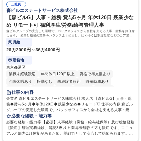
正社員
森ビルエステートサービス株式会社
【森ビルG】人事・総務 賞与5ヶ月 年休120日 残業少な
め リモート可 福利厚生/労務/給与管理人事
森ビルグループの安定した環境で、バックオフィスから会社を支える人事・総務をお任せ
します。 労務と総務の業務をバランスよく担当し、ゆくゆくは制度改定などのコア業務
にも挑戦できる、やりがいある環境です。
月給
26万2000円～36万4000円
勤務地
東京都港区
業界未経験歓迎
年間休日120日以上
資格取得支援あり
介護休暇あり
転勤なし
未経験者歓迎
時短勤務あり
経験者歓迎
退職金あり
在宅OK
賞与あり
育休あり
仕事の内容
完全週休2日制
交通費支給
長期歓迎
駅近5分以内
土日祝休み
企業名 森ビルエステートサービス株式会社 求人名 【森ビルG】人事・総
務◆賞与5ヶ月◆年休120日◆残業少なめ◆リモート可 仕事の内容 森ビル
グループの安定した環境で、バックオフィスから会社を支える人事・総務
をお任せします。 労務と総務の業務をバランスよく担当し、ゆくゆくは制
必要な経験・能力等
度改定などのコア業務にも挑戦できる、やりがいある環境です。 ■勤怠管
必要な経験・能力等 【必須】人事経験（労務・給与社保等）及び総務経験
理、給与計算、社会保険手続き、年末調整等の労務管理全般 ■入退社手続
【歓迎】経理実務経験、簿記3級以上 業界未経験の方も歓迎です。マニュ
き、社内規定の改定や人事制度改定などのコア業務 ■社内イベントの企画
アルと部内OJT体制があるため、即戦力として安心して始められます。
運営やその他総務業務全般 ※労務と総務を1：1の割合でお任せ。 入社後
【魅力・やりがい】森ビルGの安定基盤で労務から総務まで幅広く携われ