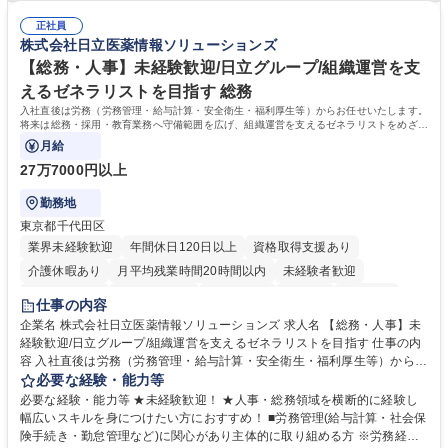
は部内のOJTを中心に、あなたの経験に合わせて不足している部分はいつ
ます。定型業務に留まらず、社内規定や人事制度の改定など会社のコア業
でも質問・相談できる環境が整っているため、安心して成長できます。 募
正社員
務に挑戦できるため、自身の成長と組織への貢献度をダイレクトに実感で
株式会社日立医薬情報ソリューションズ
集職種 【森ビルG】人事・総務◆賞与5ヶ月◆年休120日◆残業少なめ◆
きます。 残業少なめ、週1日リモート可など、ワークライフバランスを保
リモート可
ち長期活躍できる環境です。 「これまでの幅広い経験を活かし、長期的な
【総務・人事】未経験歓迎/日立グループ/組織運営を支
キャリアを築きたい」という前向きな意欲と挑戦を全力で応援します。 学
えるゼネラリストを目指す 総務
歴・資格 学歴：大学院 大学 高専 短大 専修学校 高校 語学力： 資格：日商
入社直後は労務（労務管理・給与計算・安全衛生・福利厚生等）からお任せいたします。
簿記検定1級 日商簿記検定2級 日商簿記検定3級
将来は総務・採用・教育業務へ守備範囲を広げ、組織運営を支えるゼネラリストをめざせ
ます。
月給
27万7000円以上
勤務地
東京都千代田区
業界未経験歓迎
年間休日120日以上
資格取得支援あり
介護休暇あり
月平均残業時間20時間以内
未経験者歓迎
住宅手当あり
時短勤務あり
退職金あり
在宅OK
賞与あり
仕事の内容
育休あり
完全週休2日制
交通費支給
土日祝休み
寮・社宅あり
企業名 株式会社日立医薬情報ソリューションズ 求人名 【総務・人事】未
経験歓迎/日立グループ/組織運営を支えるゼネラリストを目指す 仕事の内
容 入社直後は労務（労務管理・給与計算・安全衛生・福利厚生等）からお
任せいたします。将来は総務・採用・教育業務へ守備範囲を広げ、組織運
必要な経験・能力等
営を支えるゼネラリストをめざせます。 ・初期業務：労働時間管理、給与
必要な経験・能力等 ★未経験歓迎！ ★人事・総務領域を横断的に経験し
計算、社会保険対応、福利厚生管理、安全衛生、健康経営推進等をお任せ
幅広いスキルを身につけたい方におすすめ！ ■労務管理(給与計算・社会保
します。ご経験に応じて、休職者管理など、幅広く経験を積んでいただき
険手続き・勤怠管理など)に関心があり主体的に取り組める方 ※労務経験