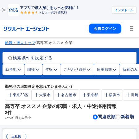
アプリで求人探しをもっと便利に！
インストール
レビュー高評価
無料
会員ログイン
/
転職・求人トップ
高専卒 オススメ 企業
検索条件を設定する
勤務地
職種
年収
こだわり条件
雇用形態
新着のみ
勤務地の追加設定を忘れていませんか？
東京23区
大阪市
名古屋市
東京都
横浜市
川崎
高専卒 オススメ 企業の転職・求人・中途採用情報
3
件
関連度順
新着順
1
〜
3
件目を表示中
正社員