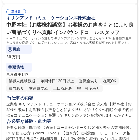
ます。 ・将来的な広がり：総務・採用・教育・税務対応・経営企画等。
者は早期にご活躍いただけます。 ■チームで仕事を推進できる方■将来は
★メンバーがマンツーマンで丁寧に教えるため、ご経験が浅くても安心！
マネジメント職として活躍したい 【尚可】■人事、労務、採用、教育業務
幅広く経験を積みたい意欲がある方に最適な環境です。 募集職種 【総
正社員
のご経験 ■労務管理（給与計算・社会保険手続き・勤怠管理など）の経験
キリンアンドコミュニケーションズ株式会社
務・人事】未経験歓迎/日立グループ/組織運営を支えるゼネラリストを目
■衛生管理者の資格をお持ちの方 学歴・資格 学歴：大学院 大学 高専 短大
指す
専修学校 高校 語学力： 資格：
中野本社【お客様相談室】お客様のお声をもとにより良
い商品づくりへ貢献 インバウンドコールスタッフ
≪★コミュニケーションを通してキリンのファンを増やしませんか？★≫ お客様のお声
をより良い商品づくりに活かしていく上で、窓口となるお客様相談室でのお仕事です。
月給
30万円
勤務地
東京都中野区
業界未経験歓迎
年間休日120日以上
退職金あり
在宅OK
賞与あり
交通費支給
土日祝休み
寮・社宅あり
仕事の内容
企業名 キリンアンドコミュニケーションズ株式会社 求人名 中野本社【お
客様相談室】お客様のお声をもとにより良い商品づくりへ貢献 仕事の内容
≪★コミュニケーションを通してキリンのファンを増やしませんか？★≫
お客様のお声をより良い商品づくりに活かしていく上で、窓口となるお客
必要な経験・能力等
様相談室でのお仕事です。 日々お客様からいただくキリングループへのご
必要な経験・能力等 【必須】コールセンターやお客様相談室の業務経験、
意見を、企業活動に活かしています。お客様からの声に迅速かつ誠意をも
PCが使える方（Word・Excel）【働き方】在宅勤務・リモートワーク相
って対応、情報提供するとともにグループ内活動に反映しています。 【具
談可/月平均残業7～8時間程度 【入社後の研修】着任から1か月は電話対応