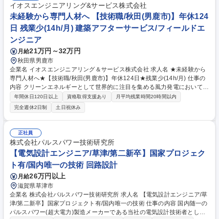
イオスエンジニアリング&サービス株式会社
未経験から専門人材へ 【技術職/秋田(男鹿市)】年休124
日 残業少(14h/月) 建築アフターサービス/フィールドエ
ンジニア
21万円～32万円
月給
秋田県男鹿市
企業名 イオスエンジニアリング＆サービス株式会社 求人名 ★未経験から
専門人材へ★【技術職/秋田(男鹿市)】年休124日★残業少(14h/月) 仕事の
内容 クリーンエネルギーとして世界的に注目を集める風力発電において国
内のパイオニアである当社にて、風力発電設備の保守・運営業務をお任せ
年間休日120日以上
資格取得支援あり
月平均残業時間20時間以内
します！(※管理業務のため、建物の改変を伴う実作業・業務は含みませ
完全週休2日制
土日祝休み
ん） 【入社後の流れ】入社後は事業所にてOJTを行い、頃合いを見て教育
センターにて研修【詳細】■風力発電所にて、風車内の点検,消耗品･風車
主幹部の大型品(ギアボックス･軸受け等)の交換など、電気や機械に関する
正社員
作業■保守･運営業務:毎月の巡視,定期点検,故障対応,補修,交換■建設･撤去:
株式会社パルスパワー技術研究所
ブレードの補修･修繕【環境】■2人以上のチームで作業を行います■他事業
【電気設計エンジニア/草津/第二新卒】国家プロジェク
所の応援･遠隔地作業のため,出張をお願いする事があります 募集職種 ★未
ト有/国内唯一の技術 回路設計
経験から専門人材へ★【技術職/秋田(男鹿市)】年休124日★残業少(14h/
月)
26万円以上
月給
滋賀県草津市
企業名 株式会社パルスパワー技術研究所 求人名 【電気設計エンジニア/草
津/第二新卒】国家プロジェクト有/国内唯一の技術 仕事の内容 国内随一の
パルスパワー(超大電力)製造メーカーである当社の電気設計技術者とし