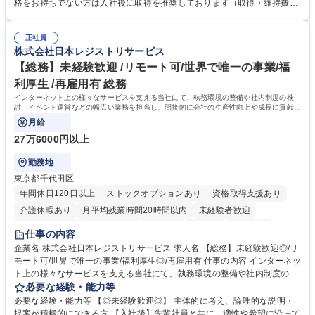
求・支払データ登録、取引先マスター申請対応）・予算作成及び予実管
格をお持ちでない方は入社後に取得を推奨しております（取得・維持費用
理・各種稟議書、報告書作成業務・各種台帳管理、交際費・会議費支払報
の一部補助あり） 【求める人物像】 ・向学心豊かで、主体的に行動でき
告書作成及び月次管理・部内総務庶務全般 など※※配属先によっては上記
る方。 ・社内外の多様な関係者と協調して業務を進められるコミュニケー
の他に担当頂く業務が発生する場合があります。 募集職種 【営業事務】
正社員
ション力がある方。 ・チャレンジを厭わず、粘り強く業務に取り組める
株式会社日本レジストリサービス
業務職/三井物産グループ/平均残業時間10H/完全週休2日
方。多様な関係者と謙虚に信頼関係を構築でき、期限を意識したスケジュ
ール管理が出来る方。※将来的に他部署（営業部門、コーポレート部門）
【総務】未経験歓迎 /リモート可/世界で唯一の事業/福
へのジョブローテーションの可能性があります。 学歴・資格 学歴：大学
利厚生 /再雇用有 総務
院 大学 語学力： 資格：宅地建物取引士
インターネット上の様々なサービスを支える当社にて、執務環境の整備や社内制度の検
討、イベント運営などの幅広い業務を担当し、間接的に会社の生産性向上や成長に貢献し
ている部署です。
月給
27万6000円以上
勤務地
東京都千代田区
年間休日120日以上
ストックオプションあり
資格取得支援あり
介護休暇あり
月平均残業時間20時間以内
未経験者歓迎
住宅手当あり
時短勤務あり
研修あり
在宅OK
賞与あり
仕事の内容
完全週休2日制
交通費支給
駅近5分以内
土日祝休み
服装自由
企業名 株式会社日本レジストリサービス 求人名 【総務】未経験歓迎◎/リ
モート可/世界で唯一の事業/福利厚生◎/再雇用有 仕事の内容 インターネッ
ト上の様々なサービスを支える当社にて、執務環境の整備や社内制度の検
討、イベント運営などの幅広い業務を担当し、間接的に会社の生産性向上
必要な経験・能力等
や成長に貢献している部署です。 会社の全メンバーが安心して長く成果を
必要な経験・能力等 【◎未経験歓迎◎】 主体的に考え、論理的な説明・
発揮できる環境を整えるために、毎日のメンテナンスや維持管理に加え、
提案が積極的にできる方 【入社後】先輩社員と共に、適性や希望に沿って